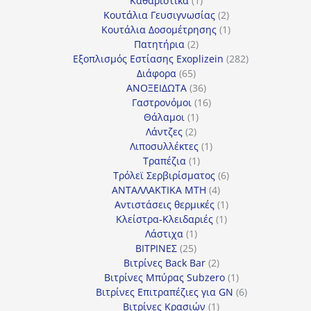
Καθαριστικά
1
προϊόν
2
Κουτάλια Γευσιγνωσίας
2
προϊόντα
1
Κουτάλια Δοσομέτρησης
1
2
προϊόν
Πατητήρια
2
προϊόντα
282
Εξοπλισμός Εστίασης Exoplizein
282
65
προϊόντα
Διάφορα
65
προϊόντα
36
ΑΝΟΞΕΙΔΩΤΑ
36
προϊόντα
16
Γαστρονόμοι
16
1
προϊόντα
Θάλαμοι
1
2
προϊόν
Λάντζες
2
προϊόντα
1
Λιποσυλλέκτες
1
1
προϊόν
Τραπέζια
1
προϊόν
6
Τρόλεϊ Σερβιρίσματος
6
4
προϊόντα
ΑΝΤΑΛΛΑΚΤΙΚΑ MTH
4
προϊόντα
1
Αντιστάσεις θερμικές
1
1
προϊόν
Κλείστρα-Κλειδαριές
1
1
προϊόν
Λάστιχα
1
25
προϊόν
ΒΙΤΡΙΝΕΣ
25
προϊόντα
2
Βιτρίνες Back Bar
2
προϊόντα
1
Βιτρίνες Mπύρας Subzero
1
προϊόν
6
Βιτρίνες Επιτραπέζιες για GN
6
1
προϊόντα
Βιτρίνες Κρασιών
1