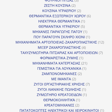
ΦΟΥΡΝΟΙ ΠΙΤΣΑΣ
3
2
προϊόντα
ΖΕΣΤΗ ΚΟΥΖΙΝΑ
2
προϊόντα
2
ΚΟΥΖΙΝΑ ΥΓΡΑΕΡΙΟΥ
2
προϊόντα
6
ΘΕΡΜΑΝΤΙΚΑ ΕΞΩΤΕΡΙΚΟΥ ΧΩΡΟΥ
6
1
προϊόντα
ΗΛΕΚΤΡΙΚΑ ΘΕΡΜΑΝΤΙΚΑ
1
5
προϊόν
ΘΕΡΜΑΝΤΙΚΑ ΥΓΡΑΕΡΙΟΥ
5
προϊόντα
1
ΜΗΧΑΝΕΣ ΠΑΡΑΓΩΓΗΣ ΠΑΓΟΥ
1
προϊόν
1
ΠΟΥ ΠΑΡΑΓΟΥΝ ΣΚΛΗΡΟ ΧΙΟΝΙ
1
προϊόν
12
ΜΗΧΑΝΗΜΑΤΑ ΑΡΤΟΠΟΙΕΙΑΣ-ΖΑΧΑΡΟΠΛΑΣΤΙΚΗΣ
12
4
προϊ
ΜΙΞΕΡ ΖΑΧΑΡΟΠΛΑΣΤΙΚΗΣ
4
προϊόντα
7
ΤΑΧΥΖΥΜΩΤΗΡΙΑ ΠΙΤΣΑΡΙΑΣ ΚΑΙ ΑΡΤΟΠΟΙΕΙΩΝ
7
1
προϊό
ΦΟΡΜΑΡΙΣΤΙΚΑ ΖΥΜΗΣ
1
προϊόν
21
ΜΗΧΑΝΗΜΑΤΑ ΚΑΤΕΡΓΑΣΙΑΣ
21
1
προϊόντα
ΓΕΜΙΣΤΙΚΑ ΓΙΑ ΛΟΥΚΑΝΙΚΑ
1
2
προϊόν
ΖΑΜΠΟΝΟΜΗΧΑΝΕΣ
2
2
προϊόντα
ΜΕ ΙΜΑΝΤΑ
2
προϊόντα
7
ΖΥΓΟΙ ΕΡΓΑΣΤΗΡΙΑΚΗΣ ΧΡΗΣΗΣ
7
1
προϊόντα
ΖΥΓΟΙ ΛΙΑΝΙΚΗΣ ΠΩΛΗΣΗΣ
1
προϊόν
1
ΖΥΜΩΤΗΡΙΟ ΚΡΕΑΤΟΕΙΔΩΝ
1
1
προϊόν
ΘΕΡΜΟΚΟΛΛΗΤΙΚΆ
1
2
προϊόν
ΚΡΕΑΤΟΜΗΧΑΝΕΣ
2
προϊόντα
1
ΠΑΤΑΤΟΚΟΠΤΕΣ ΗΛΕΚΤΡΙΚΟΙ ΚΑΙ ΧΕΙΡΟΚΙΝΗΤΟΙ
1