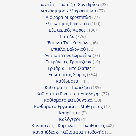
προϊόντα
23
Γραφεία - Τραπέζια Συνεδρίου
23
77
προϊόντα
Διακόσμηση - Μικροέπιπλα
77
77
προϊόντα
Διάφορα Μικροέπιπλα
77
προϊόντα
100
Εξοπλισμός Γραφείου
100
186
προϊόντα
Εξωτερικός Χώρος
186
776
προϊόντα
Έπιπλα
776
προϊόντα
6
Έπιπλα TV - Κονσόλες
6
32
προϊόντα
Έπιπλα Σαλονιού
32
προϊόντα
76
Έπιπλα Υπνοδωματίου
76
10
προϊόντα
Επιφάνειες Τραπεζιών
10
1
προϊόντα
Ερμάρια - Ντουλάπες
1
354
προϊόν
Εσωτερικός Χώρος
354
111
προϊόντα
Καθίσματα
111
προϊόντα
199
Καθίσματα - Τραπέζια
199
προϊόντα
77
Καθίσματα Γραφείου-Υποδοχής
77
30
προϊόντα
Καθίσματα Διευθυντικά
30
προϊόντα
17
Καθίσματα Εργασίας - Μαθητείας
17
5
προϊόντα
Καθρέπτες
5
4
προϊόντα
Καλόγεροι
4
προϊόντα
48
Καναπέδες - Καρέκλες - Πολυθρόνες
48
30
προϊόντα
Καναπέδες & Καθίσματα Υποδοχής
30