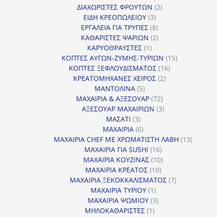
προϊόν
2
ΔΙΑΧΩΡΙΣΤΕΣ ΦΡΟΥΤΩΝ
2
3
προϊόντα
ΕΙΔΗ ΚΡΕΟΠΩΛΕΙΟΥ
3
προϊόντα
8
ΕΡΓΑΛΕΙΑ ΓΙΑ ΤΡΥΠΕΣ
8
προϊόντα
2
ΚΑΘΑΡΙΣΤΕΣ ΨΑΡΙΩΝ
2
1
προϊόντα
ΚΑΡΥΟΘΡΑΥΣΤΕΣ
1
προϊόν
15
ΚΟΠΤΕΣ ΑΥΓΩΝ-ΖΥΜΗΣ-ΤΥΡΙΩΝ
15
16
προϊόντα
ΚΟΠΤΕΣ ΞΕΦΛΟΥΔΙΣΜΑΤΟΣ
16
2
προϊόντα
ΚΡΕΑΤΟΜΗΧΑΝΕΣ ΧΕΙΡΟΣ
2
5
προϊόντα
ΜΑΝΤΟΛΙΝΑ
5
προϊόντα
72
ΜΑΧΑΙΡΙΑ & ΑΞΕΣΟΥΑΡ
72
προϊόντα
3
ΑΞΕΣΟΥΑΡ ΜΑΧΑΙΡΙΩΝ
3
3
προϊόντα
ΜΑΣΑΤΙ
3
προϊόντα
6
ΜΑΧΑΙΡΙΑ
6
προϊόντα
13
ΜΑΧΑΙΡΙΑ CHEF ΜΕ ΧΡΩΜΑΤΙΣΤΗ ΛΑΒΗ
13
16
προϊόντ
ΜΑΧΑΙΡΙΑ ΓΙΑ SUSHI
16
προϊόντα
10
ΜΑΧΑΙΡΙΑ ΚΟΥΖΙΝΑΣ
10
10
προϊόντα
ΜΑΧΑΙΡΙΑ ΚΡΕΑΤΟΣ
10
προϊόντα
7
ΜΑΧΑΙΡΙΑ ΞΕΚΟΚΚΑΛΙΣΜΑΤΟΣ
7
1
προϊόντα
ΜΑΧΑΙΡΙΑ ΤΥΡΙΟΥ
1
προϊόν
3
ΜΑΧΑΙΡΙΑ ΨΩΜΙΟΥ
3
1
προϊόντα
ΜΗΛΟΚΑΘΑΡΙΣΤΕΣ
1