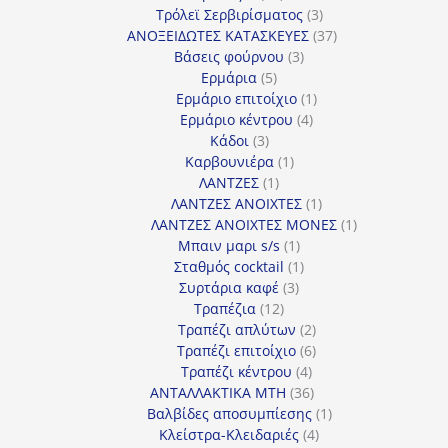
προϊόντα
3
Τρόλεϊ Σερβιρίσματος
3
προϊόντα
37
ΑΝΟΞΕΙΔΩΤΕΣ ΚΑΤΑΣΚΕΥΕΣ
37
3
προϊόντα
Βάσεις φούρνου
3
5
προϊόντα
Ερμάρια
5
προϊόντα
1
Ερμάριο επιτοίχιο
1
4
προϊόν
Ερμάριο κέντρου
4
3
προϊόντα
Κάδοι
3
προϊόντα
1
Καρβουνιέρα
1
1
προϊόν
ΛΑΝΤΖΕΣ
1
προϊόν
1
ΛΑΝΤΖΕΣ ΑΝΟΙΧΤΕΣ
1
προϊόν
1
ΛΑΝΤΖΕΣ ΑΝΟΙΧΤΕΣ ΜΟΝΕΣ
1
1
προϊόν
Μπαιν μαρι s/s
1
προϊόν
1
Σταθμός cocktail
1
3
προϊόν
Συρτάρια καφέ
3
12
προϊόντα
Τραπέζια
12
προϊόντα
2
Τραπέζι απλύτων
2
προϊόντα
6
Τραπέζι επιτοίχιο
6
4
προϊόντα
Τραπέζι κέντρου
4
προϊόντα
36
ΑΝΤΑΛΛΑΚΤΙΚΑ MTH
36
προϊόντα
1
Βαλβίδες αποσυμπίεσης
1
4
προϊόν
Κλείστρα-Κλειδαριές
4