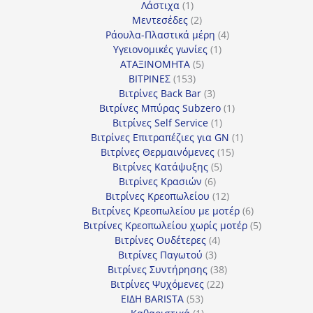
1
προϊόντα
Λάστιχα
1
προϊόν
2
Μεντεσέδες
2
προϊόντα
4
Ράουλα-Πλαστικά μέρη
4
1
προϊόντα
Υγειονομικές γωνίες
1
5
προϊόν
ΑΤΑΞΙΝΟΜΗΤΑ
5
153
προϊόντα
ΒΙΤΡΙΝΕΣ
153
προϊόντα
3
Βιτρίνες Back Bar
3
προϊόντα
1
Βιτρίνες Mπύρας Subzero
1
1
προϊόν
Βιτρίνες Self Service
1
προϊόν
1
Βιτρίνες Επιτραπέζιες για GN
1
15
προϊόν
Βιτρίνες Θερμαινόμενες
15
5
προϊόντα
Βιτρίνες Κατάψυξης
5
6
προϊόντα
Βιτρίνες Κρασιών
6
προϊόντα
12
Βιτρίνες Κρεοπωλείου
12
προϊόντα
6
Βιτρίνες Κρεοπωλείου με μοτέρ
6
προϊόντα
5
Βιτρίνες Κρεοπωλείου χωρίς μοτέρ
5
4
προϊόντα
Βιτρίνες Ουδέτερες
4
3
προϊόντα
Βιτρίνες Παγωτού
3
προϊόντα
38
Βιτρίνες Συντήρησης
38
22
προϊόντα
Βιτρίνες Ψυχόμενες
22
53
προϊόντα
ΕΙΔΗ BARISTA
53
προϊόντα
1