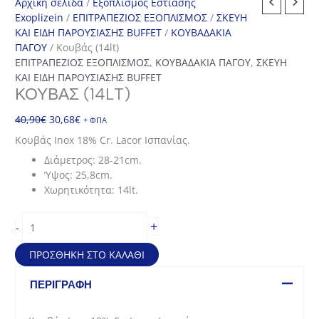
Αρχική σελίδα
/
Εξοπλισμός Εστίασης
Exoplizein
/
ΕΠΙΤΡΑΠΕΖΙΟΣ ΕΞΟΠΛΙΣΜΟΣ
/
ΣΚΕΥΗ
ΚΑΙ ΕΙΔΗ ΠΑΡΟΥΣΙΑΣΗΣ BUFFET
/
ΚΟΥΒΑΔΑΚΙΑ
ΠΑΓΟΥ
/ Κουβάς (14lt)
ΕΠΙΤΡΑΠΕΖΙΟΣ ΕΞΟΠΛΙΣΜΟΣ
,
ΚΟΥΒΑΔΑΚΙΑ ΠΑΓΟΥ
,
ΣΚΕΥΗ
ΚΑΙ ΕΙΔΗ ΠΑΡΟΥΣΙΑΣΗΣ BUFFET
ΚΟΥΒΆΣ (14LT)
Original
Η
40,90
€
30,68
€
+ ΦΠΑ
price
τρέχουσα
Κουβάς Inox 18% Cr. Lacor Ισπανίας.
was:
τιμή
Διάμετρος: 28-21cm.
40,90€.
είναι:
Ύψος: 25,8cm.
30,68€.
Χωρητικότητα: 14lt.
Κουβάς
+
-
(14lt)
ποσότητα
ΠΡΟΣΘΉΚΗ ΣΤΟ ΚΑΛΆΘΙ
ΠΕΡΙΓΡΑΦΉ