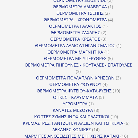
ΘΕΡΜΟΜΕΤΡΑ SOUS VIDE
2
προϊόντα
1
ΘΕΡΜΟΜΕΤΡΑ ΑΔΙΑΒΡΟΧΑ
1
2
προϊόν
ΘΕΡΜΟΜΕΤΡΑ ΤΣΕΠΗΣ
2
προϊόντα
4
ΘΕΡΜΟΜΕΤΡΑ - ΧΡΟΝΟΜΕΤΡΑ
4
1
προϊόντα
ΘΕΡΜΟΜΕΤΡΑ ΓΑΛΑΚΤΟΣ
1
2
προϊόν
ΘΕΡΜΟΜΕΤΡΑ ΖΑΧΑΡΗΣ
2
προϊόντα
3
ΘΕΡΜΟΜΕΤΡΑ ΚΡΕΑΤΟΣ
3
προϊόντα
1
ΘΕΡΜΟΜΕΤΡΑ ΛΑΔΙΟΥ/ΤΗΓΑΝΙΣΜΑΤΟΣ
1
1
προϊόν
ΘΕΡΜΟΜΕΤΡΑ ΜΑΓΝΗΤΙΚΑ
1
προϊόν
5
ΘΕΡΜΟΜΕΤΡΑ ΜΕ ΥΠΕΡΥΘΡΕΣ
5
προϊόντα
ΘΕΡΜΟΜΕΤΡΑ ΠΗΡΟΥΝΕΣ - ΚΟΥΤΑΛΕΣ - ΣΠΑΤΟΥΛΕΣ
3
3
προϊόντα
3
ΘΕΡΜΟΜΕΤΡΑ ΠΟΛΛΑΠΛΩΝ ΧΡΗΣΕΩΝ
3
4
προϊόντ
ΘΕΡΜΟΜΕΤΡΑ ΦΟΥΡΝΟΥ
4
προϊόντα
10
ΘΕΡΜΟΜΕΤΡΑ ΨΥΓΕΙΟΥ-ΚΑΤΑΨΥΞΗΣ
10
5
προϊόντα
ΘΗΚΕΣ - ΚΑΛΥΜΜΑΤΑ
5
1
προϊόντα
ΥΓΡΟΜΕΤΡΑ
1
προϊόν
8
ΚΑΝΑΤΕΣ ΜΕΖΟΥΡΑ
8
προϊόντα
10
ΚΟΠΤΕΣ ΖΥΜΗΣ INOX ΚΑΙ ΠΛΑΣΤΙΚΟΙ
10
προϊόντα
6
ΚΡΕΜΑΣΤΡΕΣ, ΓΑΝΤΖΟΙ ΕΡΓΑΛΕΙΩΝ ΚΑΙ ΤΣΙΓΚΕΛΙΑ
6
14
προϊ
ΛΕΚΑΝΕΣ ΚΩΝΙΚΕΣ
14
προϊόντα
16
ΜΑΡΜΙΤΕΣ ΑΝΟΞΕΙΔΩΤΕΣ ΜΕ Η' ΧΩΡΙΣ ΚΑΠΑΚΙ
16