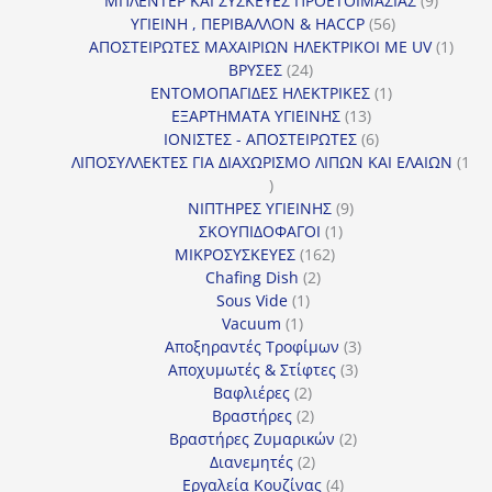
ΜΠΛΕΝΤΕΡ ΚΑΙ ΣΥΣΚΕΥΕΣ ΠΡΟΕΤΟΙΜΑΣΙΑΣ
9
56
προϊόντ
ΥΓΙΕΙΝΗ , ΠΕΡΙΒΑΛΛΟΝ & HACCP
56
προϊόντα
1
ΑΠΟΣΤΕΙΡΩΤΕΣ ΜΑΧΑΙΡΙΩΝ ΗΛΕΚΤΡΙΚΟΙ ΜΕ UV
1
24
προϊό
ΒΡΥΣΕΣ
24
προϊόντα
1
ΕΝΤΟΜΟΠΑΓΙΔΕΣ ΗΛΕΚΤΡΙΚΕΣ
1
13
προϊόν
ΕΞΑΡΤΗΜΑΤΑ ΥΓΙΕΙΝΗΣ
13
προϊόντα
6
ΙΟΝΙΣΤΕΣ - ΑΠΟΣΤΕΙΡΩΤΕΣ
6
προϊόντα
ΛΙΠΟΣΥΛΛΕΚΤΕΣ ΓΙΑ ΔΙΑΧΩΡΙΣΜΟ ΛΙΠΩΝ ΚΑΙ ΕΛΑΙΩΝ
1
1
προϊόν
9
ΝΙΠΤΗΡΕΣ ΥΓΙΕΙΝΗΣ
9
1
προϊόντα
ΣΚΟΥΠΙΔΟΦΑΓΟΙ
1
162
προϊόν
ΜΙΚΡΟΣΥΣΚΕΥΕΣ
162
2
προϊόντα
Chafing Dish
2
1
προϊόντα
Sous Vide
1
1
προϊόν
Vacuum
1
προϊόν
3
Αποξηραντές Τροφίμων
3
3
προϊόντα
Αποχυμωτές & Στίφτες
3
2
προϊόντα
Βαφλιέρες
2
προϊόντα
2
Βραστήρες
2
προϊόντα
2
Βραστήρες Ζυμαρικών
2
2
προϊόντα
Διανεμητές
2
προϊόντα
4
Εργαλεία Κουζίνας
4