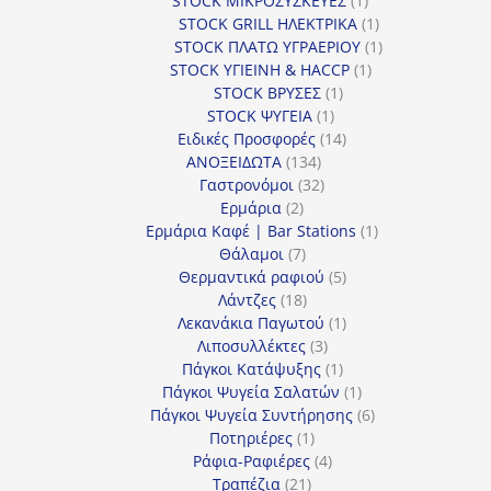
STOCK ΜΙΚΡΟΣΥΣΚΕΥΕΣ
1
προϊόν
1
STOCK GRILL ΗΛΕΚΤΡΙΚΑ
1
προϊόν
1
STOCK ΠΛΑΤΩ ΥΓΡΑΕΡΙΟΥ
1
1
προϊόν
STOCK ΥΓΙΕΙΝΗ & HACCP
1
1
προϊόν
STOCK ΒΡΥΣΕΣ
1
1
προϊόν
STOCK ΨΥΓΕΙΑ
1
προϊόν
14
Ειδικές Προσφορές
14
134
προϊόντα
ΑΝΟΞΕΙΔΩΤΑ
134
προϊόντα
32
Γαστρονόμοι
32
2
προϊόντα
Ερμάρια
2
προϊόντα
1
Ερμάρια Καφέ | Bar Stations
1
7
προϊόν
Θάλαμοι
7
προϊόντα
5
Θερμαντικά ραφιού
5
18
προϊόντα
Λάντζες
18
προϊόντα
1
Λεκανάκια Παγωτού
1
3
προϊόν
Λιποσυλλέκτες
3
προϊόντα
1
Πάγκοι Κατάψυξης
1
προϊόν
1
Πάγκοι Ψυγεία Σαλατών
1
προϊόν
6
Πάγκοι Ψυγεία Συντήρησης
6
1
προϊόντα
Ποτηριέρες
1
προϊόν
4
Ράφια-Ραφιέρες
4
21
προϊόντα
Τραπέζια
21