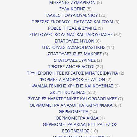
προϊόν
5
ΜΗΧΑΝΕΣ ΖΥΜΑΡΙΚΩΝ
5
8
προϊόντα
ΞΥΛΑ ΚΟΠΗΣ
8
προϊόντα
20
ΠΛΑΚΕΣ ΠΟΛΥΑΙΘΥΛΕΝΙΟΥ
20
προϊόντα
6
ΠΡΕΣΣΕΣ ΣΚΟΡΔΟΥ - ΠΑΤΑΤΑΣ ΚΑΙ ΓΟΥΔΙ
6
9
προϊόντα
ΡΟΔΕΣ ΠΙΤΣΑΣ & ΖΥΜΗΣ
9
προϊόντα
67
ΣΠΑΤΟΥΛΕΣ ΚΟΥΖΙΝΑΣ ΚΑΙ ΠΑΡΟΥΣΙΑΣΗΣ
67
6
προϊόντ
ΣΠΑΤΟΥΛΕΣ NYLON
6
προϊόντα
14
ΣΠΑΤΟΥΛΕΣ ΖΑΧΑΡΟΠΛΑΣΤΙΚΗΣ
14
5
προϊόντα
ΣΠΑΤΟΥΛΕΣ ΙΣΙΕΣ ΜΑΚΡΙΕΣ
5
2
προϊόντα
ΣΠΑΤΟΥΛΕΣ ΞΥΛΙΝΕΣ
2
προϊόντα
22
ΤΡΙΦΤΕΣ ΑΝΟΞΕΙΔΩΤΟΙ
22
προϊόντα
2
ΤΡΥΦΕΡΟΠΟΙΗΤΕΣ ΚΡΕΑΤΟΣ ΜΠΑΤΕΣ ΣΦΥΡΙΑ
2
2
προϊόν
ΦΟΡΜΕΣ ΔΙΑΜΟΡΦΩΣΗΣ ΑΥΓΩΝ
2
προϊόντα
9
ΨΑΛΙΔΙΑ ΓΕΝΙΚΗΣ ΧΡΗΣΗΣ ΚΑΙ ΚΟΥΖΙΝΑΣ
9
552
προϊόντα
ΣΚΕΥΗ ΚΟΥΖΙΝΑΣ
552
προϊόντα
7
ΖΥΓΑΡΙΕΣ ΗΛΕΚΤΡΟΝΙΚΕΣ ΚΑΙ ΩΡΟΛΟΓΙΑΚΕΣ
7
61
προϊόν
ΘΕΡΜΟΜΕΤΡΑ ΑΝΑΛΟΓΙΚΑ ΚΑΙ ΨΗΦΙΑΚΑ
61
14
προϊόντ
ΘΕΡΜΟΜΕΤΡΑ
14
προϊόντα
1
ΘΕΡΜΟΜΕΤΡΑ ΑΚΙΔΑ
1
προϊόν
ΘΕΡΜΟΜΕΤΡΑ ΑΚΙΔΑ|ΕΠΙΤΡΑΠΕΖΙΟΣ
10
ΕΞΟΠΛΙΣΜΟΣ
10
προϊόντα
2