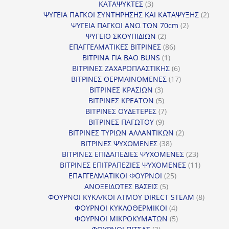
3
προϊόντα
ΚΑΤΑΨΥΚΤΕΣ
3
προϊόντα
2
ΨΥΓΕΙΑ ΠΑΓΚΟΙ ΣΥΝΤΗΡΗΣΗΣ ΚΑΙ ΚΑΤΑΨΥΞΗΣ
2
2
προϊό
ΨΥΓΕΙΑ ΠΑΓΚΟΙ ΑΝΩ ΤΩΝ 70cm
2
2
προϊόντα
ΨΥΓΕΙΟ ΣΚΟΥΠΙΔΙΩΝ
2
προϊόντα
86
ΕΠΑΓΓΕΛΜΑΤΙΚΕΣ ΒΙΤΡΙΝΕΣ
86
1
προϊόντα
ΒΙΤΡΙΝΑ ΓΙΑ BAO BUNS
1
προϊόν
6
ΒΙΤΡΙΝΕΣ ΖΑΧΑΡΟΠΛΑΣΤΙΚΗΣ
6
προϊόντα
17
ΒΙΤΡΙΝΕΣ ΘΕΡΜΑΙΝΟΜΕΝΕΣ
17
3
προϊόντα
ΒΙΤΡΙΝΕΣ ΚΡΑΣΙΩΝ
3
προϊόντα
5
ΒΙΤΡΙΝΕΣ ΚΡΕΑΤΩΝ
5
προϊόντα
7
ΒΙΤΡΙΝΕΣ ΟΥΔΕΤΕΡΕΣ
7
9
προϊόντα
ΒΙΤΡΙΝΕΣ ΠΑΓΩΤΟΥ
9
προϊόντα
2
ΒΙΤΡΙΝΕΣ ΤΥΡΙΩΝ ΑΛΛΑΝΤΙΚΩΝ
2
38
προϊόντα
ΒΙΤΡΙΝΕΣ ΨΥΧΟΜΕΝΕΣ
38
προϊόντα
23
ΒΙΤΡΙΝΕΣ ΕΠΙΔΑΠΕΔΙΕΣ ΨΥΧΟΜΕΝΕΣ
23
προϊόντα
11
ΒΙΤΡΙΝΕΣ ΕΠΙΤΡΑΠΕΖΙΕΣ ΨΥΧΟΜΕΝΕΣ
11
25
προϊόντ
ΕΠΑΓΓΕΛΜΑΤΙΚΟΙ ΦΟΥΡΝΟΙ
25
5
προϊόντα
ΑΝΟΞΕΙΔΩΤΕΣ ΒΑΣΕΙΣ
5
προϊόντα
8
ΦΟΥΡΝΟΙ ΚΥΚΛ/ΚΟΙ ΑΤΜΟΥ DIRECT STEAM
8
4
προϊόν
ΦΟΥΡΝΟΙ ΚΥΚΛΟΘΕΡΜΙΚΟΙ
4
προϊόντα
5
ΦΟΥΡΝΟΙ ΜΙΚΡΟΚΥΜΑΤΩΝ
5
3
προϊόντα