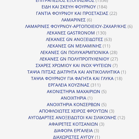
ΕΠΙΤΡΑΠΕΖΙΟΣ ΕΞΟΠΛΙΣΜΟΣ
1536
184
προϊόντα
ΕΙΔΗ ΚΑΙ ΣΚΕΥΗ ΦΟΥΡΝΟΥ
184
προϊόντα
22
ΓΑΝΤΙΑ ΦΟΥΡΝΟΥ ΚΑΙ ΠΡΟΣΤΑΣΙΑΣ
22
6
προϊόντα
ΛΑΜΑΡΙΝΕΣ
6
προϊόντα
6
ΛΑΜΑΡΙΝΕΣ ΦΟΥΡΝΟΥ-ΑΡΤΟΠΟΙΕΙΟΥ-ΖΑΧΑΡ/ΚΗΣ
6
130
προ
ΛΕΚΑΝΕΣ GASTRONOM
130
προϊόντα
63
ΛΕΚΑΝΕΣ GN ΑΝΟΞΕΙΔΩΤΕΣ
63
11
προϊόντα
ΛΕΚΑΝΕΣ GN ΜΕΛΑΜΙΝΗΣ
11
προϊόντα
28
ΛΕΚΑΝΕΣ GN ΠΟΛΥΚΑΡΜΠΟΝΙΚΑ
28
προϊόντα
27
ΛΕΚΑΝΕΣ GN ΠΟΛΥΠΡΟΠΥΛΕΝΙΟΥ
27
7
προϊόντα
ΣΧΑΡΕΣ ΧΡΩΜΙΟΥ ΚΑΙ INOX ΨΥΓΕΙΩΝ
7
προϊόντα
1
ΤΑΨΙΑ ΠΙΤΣΑΣ ΔΙΑΤΡΗΤΑ ΚΑΙ ΑΝΤΙΚΟΛΛΗΤΙΚΑ
1
18
προϊόν
ΤΑΨΙΑ ΦΟΥΡΝΟΥ ΓΙΑ ΦΑΓΗΤΑ ΚΑΙ ΓΛΥΚΑ
18
311
προϊόντ
ΕΡΓΑΛΕΙΑ ΚΟΥΖΙΝΑΣ
311
προϊόντα
5
ΑΚΟΝΙΣΤΗΡΙΑ ΜΑΧΑΙΡΙΩΝ
5
1
προϊόντα
ΑΝΟΙΧΤΗΡΙΑ
1
προϊόν
5
ΑΝΟΙΧΤΗΡΙΑ ΚΟΝΣΕΡΒΩΝ
5
προϊόντα
3
ΑΠΟΦΛΟΙΩΤΕΣ ΧΕΙΡΟΣ ΦΡΟΥΤΩΝ
3
προϊόντα
12
ΑΥΓΟΔΑΡΤΕΣ ΑΝΟΞΕΙΔΩΤΟΙ ΚΑΙ ΣΙΛΙΚΟΝΗΣ
12
3
προϊόν
ΑΦΑΙΡΕΤΕΣ ΚΟΤΣΑΝΙΩΝ
3
3
προϊόντα
ΔΙΑΦΟΡΑ ΕΡΓΑΛΕΙΑ
3
προϊόντα
1
ΔΙΑΧΩΡΙΣΤΕΣ ΑΥΓΟΥ
1