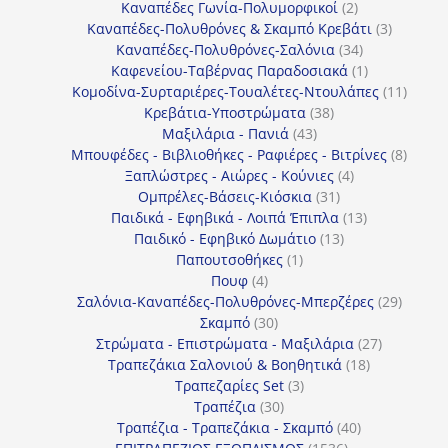
2
προϊόντα
Καναπέδες Γωνία-Πολυμορφικοί
2
προϊόντα
3
Καναπέδες-Πολυθρόνες & Σκαμπό Κρεβάτι
3
34
προϊόντ
Καναπέδες-Πολυθρόνες-Σαλόνια
34
προϊόντα
1
Καφενείου-Ταβέρνας Παραδοσιακά
1
προϊόν
11
Κομοδίνα-Συρταριέρες-Τουαλέτες-Ντουλάπες
11
38
προϊόν
Κρεβάτια-Υποστρώματα
38
43
προϊόντα
Μαξιλάρια - Πανιά
43
προϊόντα
8
Μπουφέδες - Βιβλιοθήκες - Ραφιέρες - Βιτρίνες
8
4
προϊό
Ξαπλώστρες - Αιώρες - Κούνιες
4
31
προϊόντα
Ομπρέλες-Βάσεις-Κιόσκια
31
προϊόντα
13
Παιδικά - Εφηβικά - Λοιπά Έπιπλα
13
13
προϊόντα
Παιδικό - Εφηβικό Δωμάτιο
13
1
προϊόντα
Παπουτσοθήκες
1
4
προϊόν
Πουφ
4
προϊόντα
29
Σαλόνια-Καναπέδες-Πολυθρόνες-Μπερζέρες
29
30
προϊόν
Σκαμπό
30
προϊόντα
27
Στρώματα - Επιστρώματα - Μαξιλάρια
27
18
προϊόντα
Τραπεζάκια Σαλονιού & Βοηθητικά
18
3
προϊόντα
Τραπεζαρίες Set
3
30
προϊόντα
Τραπέζια
30
προϊόντα
40
Τραπέζια - Τραπεζάκια - Σκαμπό
40
1536
προϊόντα