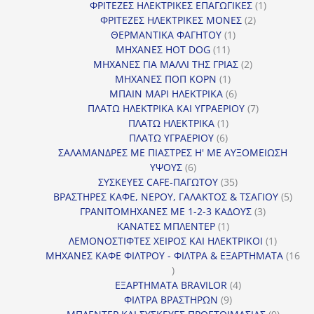
προϊόν
1
ΦΡΙΤΕΖΕΣ ΗΛΕΚΤΡΙΚΕΣ ΕΠΑΓΩΓΙΚΕΣ
1
2
προϊόν
ΦΡΙΤΕΖΕΣ ΗΛΕΚΤΡΙΚΕΣ ΜΟΝΕΣ
2
1
προϊόντα
ΘΕΡΜΑΝΤΙΚΑ ΦΑΓΗΤΟΥ
1
11
προϊόν
ΜΗΧΑΝΕΣ HOT DOG
11
προϊόντα
2
ΜΗΧΑΝΕΣ ΓΙΑ ΜΑΛΛΙ ΤΗΣ ΓΡΙΑΣ
2
1
προϊόντα
ΜΗΧΑΝΕΣ ΠΟΠ ΚΟΡΝ
1
προϊόν
6
ΜΠΑΙΝ ΜΑΡΙ ΗΛΕΚΤΡΙΚΑ
6
προϊόντα
7
ΠΛΑΤΩ ΗΛΕΚΤΡΙΚΑ ΚΑΙ ΥΓΡΑΕΡΙΟΥ
7
1
προϊόντα
ΠΛΑΤΩ ΗΛΕΚΤΡΙΚΑ
1
6
προϊόν
ΠΛΑΤΩ ΥΓΡΑΕΡΙΟΥ
6
προϊόντα
ΣΑΛΑΜΑΝΔΡΕΣ ΜΕ ΠΙΑΣΤΡΕΣ Η' ΜΕ ΑΥΞΟΜΕΙΩΣΗ
6
ΥΨΟΥΣ
6
προϊόντα
35
ΣΥΣΚΕΥΕΣ CAFE-ΠΑΓΩΤΟΥ
35
προϊόντα
5
ΒΡΑΣΤΗΡΕΣ ΚΑΦΕ, ΝΕΡΟΥ, ΓΑΛΑΚΤΟΣ & ΤΣΑΓΙΟΥ
5
3
προϊ
ΓΡΑΝΙΤΟΜΗΧΑΝΕΣ ΜΕ 1-2-3 ΚΑΔΟΥΣ
3
1
προϊόντα
ΚΑΝΑΤΕΣ ΜΠΛΕΝΤΕΡ
1
προϊόν
1
ΛΕΜΟΝΟΣΤΙΦΤΕΣ ΧΕΙΡΟΣ ΚΑΙ ΗΛΕΚΤΡΙΚΟΙ
1
προϊόν
ΜΗΧΑΝΕΣ ΚΑΦΕ ΦΙΛΤΡΟΥ - ΦΙΛΤΡΑ & ΕΞΑΡΤΗΜΑΤΑ
16
16
προϊόντα
4
ΕΞΑΡΤΗΜΑΤΑ BRAVILOR
4
9
προϊόντα
ΦΙΛΤΡΑ ΒΡΑΣΤΗΡΩΝ
9
προϊόντα
9