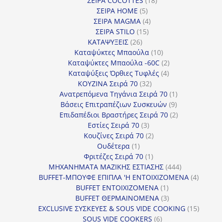
ΣΕΙΡΑ COCOTTES
18
5
προϊόντα
ΣΕΙΡΑ HOME
5
προϊόντα
4
ΣΕΙΡΑ MAGMA
4
15
προϊόντα
ΣΕΙΡΑ STILO
15
26
προϊόντα
ΚΑΤΑΨΥΞΕΙΣ
26
προϊόντα
10
Καταψύκτες Μπαούλα
10
προϊόντα
2
Καταψύκτες Μπαούλα -60C
2
4
προϊόντα
Καταψύξεις Όρθιες Τυφλές
4
32
προϊόντα
ΚΟΥΖΙΝΑ Σειρά 70
32
προϊόντα
1
Ανατρεπόμενα Τηγάνια Σειρά 70
1
9
προϊόν
Βάσεις Επιτραπέζιων Συσκευών
9
προϊόντα
2
Επιδαπέδιοι Βραστήρες Σειρά 70
2
3
προϊόντα
Εστίες Σειρά 70
3
προϊόντα
2
Κουζίνες Σειρά 70
2
1
προϊόντα
Ουδέτερα
1
προϊόν
1
Φριτέζες Σειρά 70
1
προϊόν
444
ΜΗΧΑΝΗΜΑΤΑ ΜΑΖΙΚΗΣ ΕΣΤΙΑΣΗΣ
444
προϊόντα
4
BUFFET-ΜΠΟΥΦΕ ΕΠΙΠΛΑ 'Η ΕΝΤΟΙΧΙΖΟΜΕΝΑ
4
1
προϊόν
BUFFET ΕΝΤΟΙΧΙΖΟΜΕΝΑ
1
προϊόν
3
BUFFET ΘΕΡΜΑΙΝΟΜΕΝΑ
3
προϊόντα
15
EXCLUSIVE ΣΥΣΚΕΥΕΣ & SOUS VIDE COOKING
15
6
προϊόν
SOUS VIDE COOKERS
6