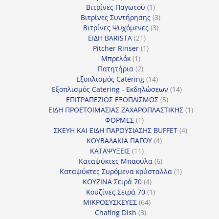
προϊόν
1
Βιτρίνες Παγωτού
1
προϊόν
3
Βιτρίνες Συντήρησης
3
3
προϊόντα
Βιτρίνες Ψυχόμενες
3
21
προϊόντα
ΕΙΔΗ BARISTA
21
προϊόντα
1
Pitcher Rinser
1
1
προϊόν
Μπρελόκ
1
προϊόν
2
Πατητήρια
2
προϊόντα
14
Εξοπλισμός Catering
14
προϊόντα
14
Εξοπλισμός Catering - Εκδηλώσεων
14
5
προϊόντα
ΕΠΙΤΡΑΠΕΖΙΟΣ ΕΞΟΠΛΙΣΜΟΣ
5
προϊόντα
1
ΕΙΔΗ ΠΡΟΕΤΟΙΜΑΣΙΑΣ ΖΑΧΑΡΟΠΛΑΣΤΙΚΗΣ
1
1
προϊόν
ΦΟΡΜΕΣ
1
προϊόν
4
ΣΚΕΥΗ ΚΑΙ ΕΙΔΗ ΠΑΡΟΥΣΙΑΣΗΣ BUFFET
4
4
προϊόντα
ΚΟΥΒΑΔΑΚΙΑ ΠΑΓΟΥ
4
11
προϊόντα
ΚΑΤΑΨΥΞΕΙΣ
11
προϊόντα
6
Καταψύκτες Μπαούλα
6
προϊόντα
1
Καταψύκτες Συρόμενα κρύσταλλα
1
4
προϊόν
ΚΟΥΖΙΝΑ Σειρά 70
4
προϊόντα
1
Κουζίνες Σειρά 70
1
64
προϊόν
ΜΙΚΡΟΣΥΣΚΕΥΕΣ
64
3
προϊόντα
Chafing Dish
3