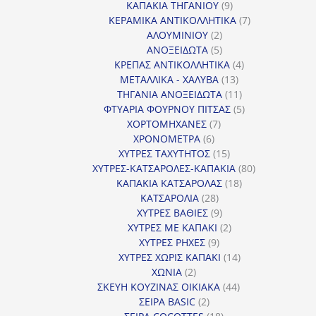
9
προϊόντα
ΚΑΠΑΚΙΑ ΤΗΓΑΝΙΟΥ
9
προϊόντα
7
ΚΕΡΑΜΙΚΑ ΑΝΤΙΚΟΛΛΗΤΙΚΑ
7
2
προϊόντα
ΑΛΟΥΜΙΝΙΟΥ
2
προϊόντα
5
ΑΝΟΞΕΙΔΩΤΑ
5
προϊόντα
4
ΚΡΕΠΑΣ ΑΝΤΙΚΟΛΛΗΤΙΚΑ
4
13
προϊόντα
ΜΕΤΑΛΛΙΚΑ - ΧΑΛΥΒΑ
13
προϊόντα
11
ΤΗΓΑΝΙΑ ΑΝΟΞΕΙΔΩΤΑ
11
προϊόντα
5
ΦΤΥΑΡΙΑ ΦΟΥΡΝΟΥ ΠΙΤΣΑΣ
5
7
προϊόντα
ΧΟΡΤΟΜΗΧΑΝΕΣ
7
6
προϊόντα
ΧΡΟΝΟΜΕΤΡΑ
6
προϊόντα
15
ΧΥΤΡΕΣ ΤΑΧΥΤΗΤΟΣ
15
προϊόντα
80
ΧΥΤΡΕΣ-ΚΑΤΣΑΡΟΛΕΣ-ΚΑΠΑΚΙΑ
80
18
προϊόντα
ΚΑΠΑΚΙΑ ΚΑΤΣΑΡΟΛΑΣ
18
28
προϊόντα
ΚΑΤΣΑΡΟΛΙΑ
28
προϊόντα
9
ΧΥΤΡΕΣ ΒΑΘΙΕΣ
9
προϊόντα
2
ΧΥΤΡΕΣ ΜΕ ΚΑΠΑΚΙ
2
9
προϊόντα
ΧΥΤΡΕΣ ΡΗΧΕΣ
9
προϊόντα
14
ΧΥΤΡΕΣ ΧΩΡΙΣ ΚΑΠΑΚΙ
14
2
προϊόντα
ΧΩΝΙΑ
2
προϊόντα
44
ΣΚΕΥΗ ΚΟΥΖΙΝΑΣ ΟΙΚΙΑΚΑ
44
2
προϊόντα
ΣΕΙΡΑ BASIC
2
προϊόντα
18