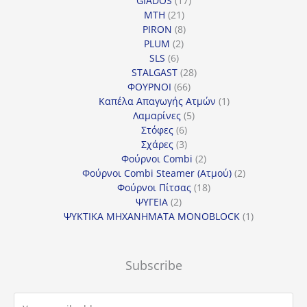
GIADOS
17
21
προϊόντα
MTH
21
προϊόντα
8
PIRON
8
2
προϊόντα
PLUM
2
6
προϊόντα
SLS
6
προϊόντα
28
STALGAST
28
66
προϊόντα
ΦΟΥΡΝΟΙ
66
προϊόντα
1
Καπέλα Απαγωγής Ατμών
1
5
προϊόν
Λαμαρίνες
5
6
προϊόντα
Στόφες
6
προϊόντα
3
Σχάρες
3
προϊόντα
2
Φούρνοι Combi
2
προϊόντα
2
Φούρνοι Combi Steamer (Ατμού)
2
18
προϊόντα
Φούρνοι Πίτσας
18
2
προϊόντα
ΨΥΓΕΙΑ
2
προϊόντα
1
ΨΥΚΤΙΚΑ ΜΗΧΑΝΗΜΑΤΑ MONOBLOCK
1
προϊόν
Subscribe