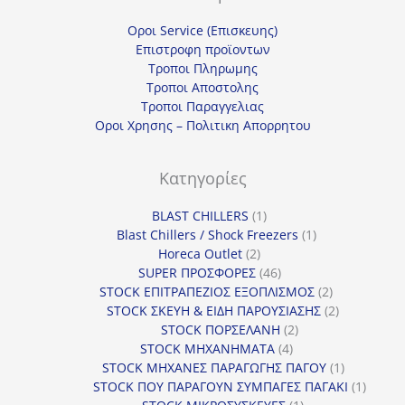
Οροι Service (Επισκευης)
Επιστροφη προϊοντων
Τροποι Πληρωμης
Τροποι Αποστολης
Τροποι Παραγγελιας
Οροι Χρησης – Πολιτικη Απορρητου
Κατηγορίες
1
BLAST CHILLERS
1
προϊόν
1
Blast Chillers / Shock Freezers
1
2
προϊόν
Horeca Outlet
2
προϊόντα
46
SUPER ΠΡΟΣΦΟΡΕΣ
46
προϊόντα
2
STOCK ΕΠΙΤΡΑΠΕΖΙΟΣ ΕΞΟΠΛΙΣΜΟΣ
2
προϊόντα
2
STOCK ΣΚΕΥΗ & ΕΙΔΗ ΠΑΡΟΥΣΙΑΣΗΣ
2
2
προϊόντα
STOCK ΠΟΡΣΕΛΑΝΗ
2
4
προϊόντα
STOCK ΜΗΧΑΝΗΜΑΤΑ
4
προϊόντα
1
STOCK ΜΗΧΑΝΕΣ ΠΑΡΑΓΩΓΗΣ ΠΑΓΟΥ
1
προϊόν
1
STOCK ΠΟΥ ΠΑΡΑΓΟΥΝ ΣΥΜΠΑΓΕΣ ΠΑΓΑΚΙ
1
1
προϊόν