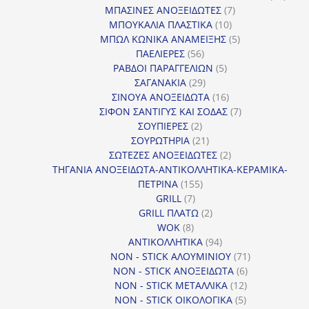
7
προϊ
ΜΠΑΣΙΝΕΣ ΑΝΟΞΕΙΔΩΤΕΣ
7
10
προϊόντα
ΜΠΟΥΚΑΛΙΑ ΠΛΑΣΤΙΚΑ
10
προϊόντα
5
ΜΠΩΛ ΚΩΝΙΚΑ ΑΝΑΜΕΙΞΗΣ
5
56
προϊόντα
ΠΑΕΛΙΕΡΕΣ
56
προϊόντα
5
ΡΑΒΔΟΙ ΠΑΡΑΓΓΕΛΙΩΝ
5
29
προϊόντα
ΣΑΓΑΝΑΚΙΑ
29
προϊόντα
16
ΣΙΝΟΥΑ ΑΝΟΞΕΙΔΩΤΑ
16
προϊόντα
7
ΣΙΦΟΝ ΣΑΝΤΙΓΥΣ ΚΑΙ ΣΟΔΑΣ
7
2
προϊόντα
ΣΟΥΠΙΕΡΕΣ
2
προϊόντα
21
ΣΟΥΡΩΤΗΡΙΑ
21
προϊόντα
2
ΣΩΤΕΖΕΣ ΑΝΟΞΕΙΔΩΤΕΣ
2
προϊόντα
ΤΗΓΑΝΙΑ ΑΝΟΞΕΙΔΩΤΑ-ΑΝΤΙΚΟΛΛΗΤΙΚΑ-ΚΕΡΑΜΙΚΑ-
155
ΠΕΤΡΙΝΑ
155
7
προϊόντα
GRILL
7
προϊόντα
2
GRILL ΠΛΑΤΩ
2
8
προϊόντα
WOK
8
προϊόντα
94
ΑΝΤΙΚΟΛΛΗΤΙΚΑ
94
προϊόντα
71
NON - STICK ΑΛΟΥΜΙΝΙΟΥ
71
6
προϊόντα
NON - STICK ΑΝΟΞΕΙΔΩΤΑ
6
12
προϊόντα
NON - STICK ΜΕΤΑΛΛΙΚΑ
12
5
προϊόντα
NON - STICK ΟΙΚΟΛΟΓΙΚΑ
5