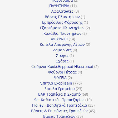
Παγότριμμα
2
11
προϊόντα
ΠΛΥΝΤΗΡΙΑ
11
προϊόντα
3
Αφαλατωτές
3
προϊόντα
1
Βάσεις Πλυντηρίων
1
προϊόν
1
Εμπρόσθιας Φόρτωσης
1
προϊόν
2
Εξαρτήματα Πλυντηρίων
2
3
προϊόντα
Καλάθια Πλυντηρίων
3
14
προϊόντα
ΦΟΥΡΝΟΙ
14
προϊόντα
2
Καπέλα Απαγωγής Ατμών
2
4
προϊόντα
Λαμαρίνες
4
1
προϊόντα
Στόφες
1
προϊόν
1
Σχάρες
1
προϊόν
2
Φούρνοι Κυκλοθερμικοί Ηλεκτρικοί
2
4
προϊόντα
Φούρνοι Πίτσας
4
2
προϊόντα
ΨΥΓΕΙΑ
2
προϊόντα
776
Έπιπλα Exoplizein
776
προϊόντα
23
'Επιπλα Γραφείου
23
προϊόντα
68
BAR Τραπέζια & Σκαμπό
68
προϊόντα
10
Set Καθιστικά - Τραπεζαρίες
10
προϊόντα
33
Trolley - Βοηθητικά Τραπεζάκια
33
προϊόντα
45
Βάσεις & Επιφάνειες Τραπεζιών
45
35
προϊόντα
Βάσεις Τραπεζιών
35