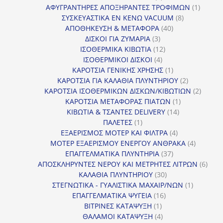
προϊόντα
1
ΑΦΥΓΡΑΝΤΗΡΕΣ ΑΠΟΞΗΡΑΝΤΕΣ ΤΡΟΦΙΜΩΝ
1
8
προϊόν
ΣΥΣΚΕΥΑΣΤΙΚΑ ΕΝ ΚΕΝΩ VACUUM
8
40
προϊόντα
ΑΠΟΘΗΚΕΥΣΗ & ΜΕΤΑΦΟΡΑ
40
3
προϊόντα
ΔΙΣΚΟΙ ΓΙΑ ΖΥΜΑΡΙΑ
3
προϊόντα
12
ΙΣΟΘΕΡΜΙΚΑ ΚΙΒΩΤΙΑ
12
4
προϊόντα
ΙΣΟΘΕΡΜΙΚΟΙ ΔΙΣΚΟΙ
4
προϊόντα
1
ΚΑΡΟΤΣΙΑ ΓΕΝΙΚΗΣ ΧΡΗΣΗΣ
1
προϊόν
2
ΚΑΡΟΤΣΙΑ ΓΙΑ ΚΑΛΑΘΙΑ ΠΛΥΝΤΗΡΙΟΥ
2
προϊόντα
2
ΚΑΡΟΤΣΙΑ ΙΣΟΘΕΡΜΙΚΩΝ ΔΙΣΚΩΝ/ΚΙΒΩΤΙΩΝ
2
1
προϊόν
ΚΑΡΟΤΣΙΑ ΜΕΤΑΦΟΡΑΣ ΠΙΑΤΩΝ
1
14
προϊόν
ΚΙΒΩΤΙΑ & ΤΣΑΝΤΕΣ DELIVERY
14
1
προϊόντα
ΠΑΛΕΤΕΣ
1
προϊόν
4
ΕΞΑΕΡΙΣΜΟΣ ΜΟΤΕΡ ΚΑΙ ΦΙΛΤΡΑ
4
προϊόντα
4
ΜΟΤΕΡ ΕΞΑΕΡΙΣΜΟΥ ΕΝΕΡΓΟΥ ΑΝΘΡΑΚΑ
4
37
προϊόντ
ΕΠΑΓΓΕΛΜΑΤΙΚΑ ΠΛΥΝΤΗΡΙΑ
37
προϊόντα
6
ΑΠΟΣΚΛΗΡΥΝΤΕΣ ΝΕΡΟΥ ΚΑΙ ΜΕΤΡΗΤΕΣ ΛΙΤΡΩΝ
6
30
προϊ
ΚΑΛΑΘΙΑ ΠΛΥΝΤΗΡΙΟΥ
30
προϊόντα
1
ΣΤΕΓΝΩΤΙΚΑ - ΓΥΑΛΙΣΤΙΚΑ ΜΑΧΑΙΡ/ΝΩΝ
1
16
προϊόν
ΕΠΑΓΓΕΛΜΑΤΙΚΑ ΨΥΓΕΙΑ
16
1
προϊόντα
ΒΙΤΡΙΝΕΣ ΚΑΤΑΨΥΞΗ
1
προϊόν
4
ΘΑΛΑΜΟΙ ΚΑΤΑΨΥΞΗ
4