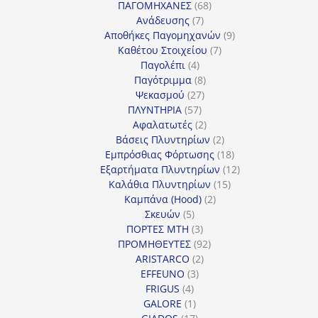
προϊόντα
68
ΠΑΓΟΜΗΧΑΝΕΣ
68
7
προϊόντα
Ανάδευσης
7
προϊόντα
9
Αποθήκες Παγομηχανών
9
7
προϊόντα
Καθέτου Στοιχείου
7
4
προϊόντα
Παγολέπι
4
προϊόντα
8
Παγότριμμα
8
27
προϊόντα
Ψεκασμού
27
57
προϊόντα
ΠΛΥΝΤΗΡΙΑ
57
προϊόντα
2
Αφαλατωτές
2
προϊόντα
2
Βάσεις Πλυντηρίων
2
προϊόντα
18
Εμπρόσθιας Φόρτωσης
18
προϊόντα
12
Εξαρτήματα Πλυντηρίων
12
15
προϊόντα
Καλάθια Πλυντηρίων
15
2
προϊόντα
Καμπάνα (Hood)
2
5
προϊόντα
Σκευών
5
προϊόντα
3
ΠΟΡΤΕΣ MTH
3
προϊόντα
92
ΠΡΟΜΗΘΕΥΤΕΣ
92
2
προϊόντα
ARISTARCO
2
3
προϊόντα
EFFEUNO
3
4
προϊόντα
FRIGUS
4
προϊόντα
1
GALORE
1
προϊόν
17