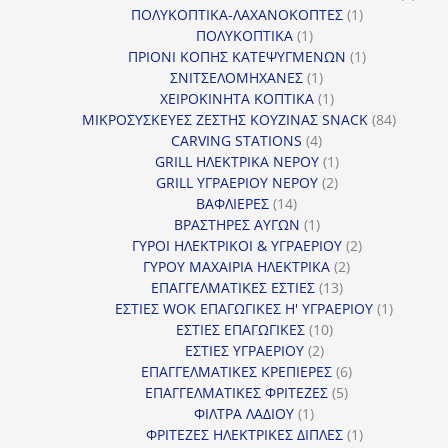
1
προϊ
ΠΟΛΥΚΟΠΤΙΚΑ-ΛΑΧΑΝΟΚΟΠΤΕΣ
1
1
προϊόν
ΠΟΛΥΚΟΠΤΙΚΑ
1
προϊόν
1
ΠΡΙΟΝΙ ΚΟΠΗΣ ΚΑΤΕΨΥΓΜΕΝΩΝ
1
1
προϊόν
ΣΝΙΤΣΕΛΟΜΗΧΑΝΕΣ
1
προϊόν
1
ΧΕΙΡΟΚΙΝΗΤΑ ΚΟΠΤΙΚΑ
1
προϊόν
84
ΜΙΚΡΟΣΥΣΚΕΥΕΣ ΖΕΣΤΗΣ ΚΟΥΖΙΝΑΣ SNACK
84
4
προϊόντ
CARVING STATIONS
4
προϊόντα
1
GRILL ΗΛΕΚΤΡΙΚΑ ΝΕΡΟΥ
1
2
προϊόν
GRILL ΥΓΡΑΕΡΙΟΥ ΝΕΡΟΥ
2
14
προϊόντα
ΒΑΦΛΙΕΡΕΣ
14
προϊόντα
1
ΒΡΑΣΤΗΡΕΣ ΑΥΓΩΝ
1
προϊόν
2
ΓΥΡΟΙ ΗΛΕΚΤΡΙΚΟΙ & ΥΓΡΑΕΡΙΟΥ
2
2
προϊόντα
ΓΥΡΟΥ ΜΑΧΑΙΡΙΑ ΗΛΕΚΤΡΙΚΑ
2
13
προϊόντα
ΕΠΑΓΓΕΛΜΑΤΙΚΕΣ ΕΣΤΙΕΣ
13
προϊόντα
1
ΕΣΤΙΕΣ WOK ΕΠΑΓΩΓΙΚΕΣ Η' ΥΓΡΑΕΡΙΟΥ
1
10
προϊόν
ΕΣΤΙΕΣ ΕΠΑΓΩΓΙΚΕΣ
10
2
προϊόντα
ΕΣΤΙΕΣ ΥΓΡΑΕΡΙΟΥ
2
προϊόντα
6
ΕΠΑΓΓΕΛΜΑΤΙΚΕΣ ΚΡΕΠΙΕΡΕΣ
6
5
προϊόντα
ΕΠΑΓΓΕΛΜΑΤΙΚΕΣ ΦΡΙΤΕΖΕΣ
5
1
προϊόντα
ΦΙΛΤΡΑ ΛΑΔΙΟΥ
1
προϊόν
1
ΦΡΙΤΕΖΕΣ ΗΛΕΚΤΡΙΚΕΣ ΔΙΠΛΕΣ
1