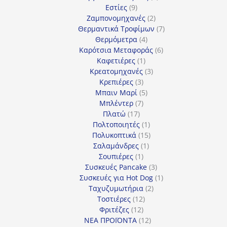
9
προϊόντα
Εστίες
9
προϊόντα
2
Ζαμπονομηχανές
2
προϊόντα
7
Θερμαντικά Τροφίμων
7
4
προϊόντα
Θερμόμετρα
4
προϊόντα
6
Καρότσια Μεταφοράς
6
1
προϊόντα
Καφετιέρες
1
προϊόν
3
Κρεατομηχανές
3
3
προϊόντα
Κρεπιέρες
3
προϊόντα
5
Μπαιν Μαρί
5
7
προϊόντα
Μπλέντερ
7
17
προϊόντα
Πλατώ
17
προϊόντα
1
Πολτοποιητές
1
προϊόν
15
Πολυκοπτικά
15
1
προϊόντα
Σαλαμάνδρες
1
1
προϊόν
Σουπιέρες
1
προϊόν
3
Συσκευές Pancake
3
προϊόντα
1
Συσκευές για Hot Dog
1
2
προϊόν
Ταχυζυμωτήρια
2
12
προϊόντα
Τοστιέρες
12
12
προϊόντα
Φριτέζες
12
προϊόντα
12
ΝΕΑ ΠΡΟΪΟΝΤΑ
12