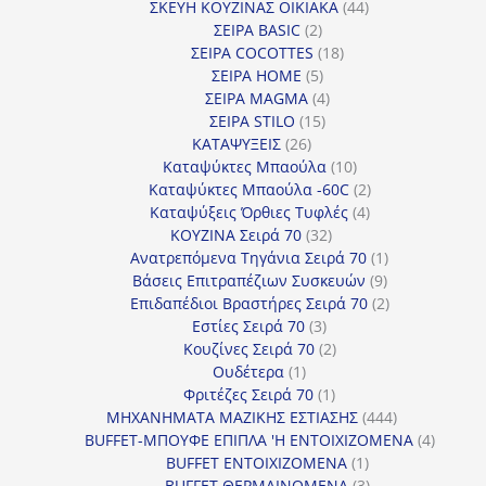
προϊόντα
44
ΣΚΕΥΗ ΚΟΥΖΙΝΑΣ ΟΙΚΙΑΚΑ
44
2
προϊόντα
ΣΕΙΡΑ BASIC
2
προϊόντα
18
ΣΕΙΡΑ COCOTTES
18
5
προϊόντα
ΣΕΙΡΑ HOME
5
προϊόντα
4
ΣΕΙΡΑ MAGMA
4
15
προϊόντα
ΣΕΙΡΑ STILO
15
26
προϊόντα
ΚΑΤΑΨΥΞΕΙΣ
26
προϊόντα
10
Καταψύκτες Μπαούλα
10
προϊόντα
2
Καταψύκτες Μπαούλα -60C
2
4
προϊόντα
Καταψύξεις Όρθιες Τυφλές
4
32
προϊόντα
ΚΟΥΖΙΝΑ Σειρά 70
32
προϊόντα
1
Ανατρεπόμενα Τηγάνια Σειρά 70
1
9
προϊόν
Βάσεις Επιτραπέζιων Συσκευών
9
προϊόντα
2
Επιδαπέδιοι Βραστήρες Σειρά 70
2
3
προϊόντα
Εστίες Σειρά 70
3
προϊόντα
2
Κουζίνες Σειρά 70
2
1
προϊόντα
Ουδέτερα
1
προϊόν
1
Φριτέζες Σειρά 70
1
προϊόν
444
ΜΗΧΑΝΗΜΑΤΑ ΜΑΖΙΚΗΣ ΕΣΤΙΑΣΗΣ
444
προϊόντα
4
BUFFET-ΜΠΟΥΦΕ ΕΠΙΠΛΑ 'Η ΕΝΤΟΙΧΙΖΟΜΕΝΑ
4
1
προϊόν
BUFFET ΕΝΤΟΙΧΙΖΟΜΕΝΑ
1
προϊόν
3
BUFFET ΘΕΡΜΑΙΝΟΜΕΝΑ
3