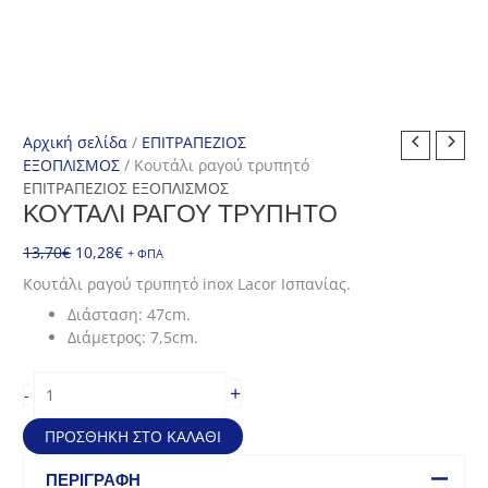
Αρχική σελίδα
/
ΕΠΙΤΡΑΠΕΖΙΟΣ
ΕΞΟΠΛΙΣΜΟΣ
/ Κουτάλι ραγού τρυπητό
ΕΠΙΤΡΑΠΕΖΙΟΣ ΕΞΟΠΛΙΣΜΟΣ
ΚΟΥΤΆΛΙ ΡΑΓΟΎ ΤΡΥΠΗΤΌ
Original
Η
13,70
€
10,28
€
+ ΦΠΑ
price
τρέχουσα
Κουτάλι ραγού τρυπητό inox Lacor Ισπανίας.
was:
τιμή
Διάσταση: 47cm.
13,70€.
είναι:
Διάμετρος: 7,5cm.
10,28€.
Κουτάλι
+
-
ραγού
τρυπητό
ΠΡΟΣΘΉΚΗ ΣΤΟ ΚΑΛΆΘΙ
ποσότητα
ΠΕΡΙΓΡΑΦΉ