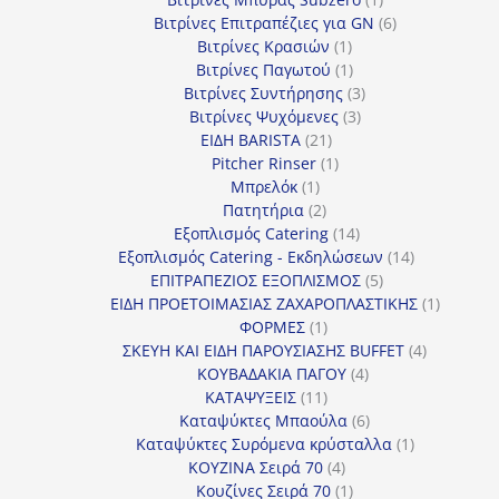
προϊόν
6
Βιτρίνες Επιτραπέζιες για GN
6
1
προϊόντα
Βιτρίνες Κρασιών
1
προϊόν
1
Βιτρίνες Παγωτού
1
προϊόν
3
Βιτρίνες Συντήρησης
3
3
προϊόντα
Βιτρίνες Ψυχόμενες
3
21
προϊόντα
ΕΙΔΗ BARISTA
21
προϊόντα
1
Pitcher Rinser
1
1
προϊόν
Μπρελόκ
1
προϊόν
2
Πατητήρια
2
προϊόντα
14
Εξοπλισμός Catering
14
προϊόντα
14
Εξοπλισμός Catering - Εκδηλώσεων
14
5
προϊόντα
ΕΠΙΤΡΑΠΕΖΙΟΣ ΕΞΟΠΛΙΣΜΟΣ
5
προϊόντα
1
ΕΙΔΗ ΠΡΟΕΤΟΙΜΑΣΙΑΣ ΖΑΧΑΡΟΠΛΑΣΤΙΚΗΣ
1
1
προϊόν
ΦΟΡΜΕΣ
1
προϊόν
4
ΣΚΕΥΗ ΚΑΙ ΕΙΔΗ ΠΑΡΟΥΣΙΑΣΗΣ BUFFET
4
4
προϊόντα
ΚΟΥΒΑΔΑΚΙΑ ΠΑΓΟΥ
4
11
προϊόντα
ΚΑΤΑΨΥΞΕΙΣ
11
προϊόντα
6
Καταψύκτες Μπαούλα
6
προϊόντα
1
Καταψύκτες Συρόμενα κρύσταλλα
1
4
προϊόν
ΚΟΥΖΙΝΑ Σειρά 70
4
προϊόντα
1
Κουζίνες Σειρά 70
1