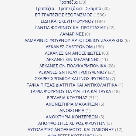
30
προϊόντα
Τραπέζια
30
προϊόντα
40
Τραπέζια - Τραπεζάκια - Σκαμπό
40
1536
προϊόντα
ΕΠΙΤΡΑΠΕΖΙΟΣ ΕΞΟΠΛΙΣΜΟΣ
1536
184
προϊόντα
ΕΙΔΗ ΚΑΙ ΣΚΕΥΗ ΦΟΥΡΝΟΥ
184
προϊόντα
22
ΓΑΝΤΙΑ ΦΟΥΡΝΟΥ ΚΑΙ ΠΡΟΣΤΑΣΙΑΣ
22
6
προϊόντα
ΛΑΜΑΡΙΝΕΣ
6
προϊόντα
6
ΛΑΜΑΡΙΝΕΣ ΦΟΥΡΝΟΥ-ΑΡΤΟΠΟΙΕΙΟΥ-ΖΑΧΑΡ/ΚΗΣ
6
130
προ
ΛΕΚΑΝΕΣ GASTRONOM
130
προϊόντα
63
ΛΕΚΑΝΕΣ GN ΑΝΟΞΕΙΔΩΤΕΣ
63
11
προϊόντα
ΛΕΚΑΝΕΣ GN ΜΕΛΑΜΙΝΗΣ
11
προϊόντα
28
ΛΕΚΑΝΕΣ GN ΠΟΛΥΚΑΡΜΠΟΝΙΚΑ
28
προϊόντα
27
ΛΕΚΑΝΕΣ GN ΠΟΛΥΠΡΟΠΥΛΕΝΙΟΥ
27
7
προϊόντα
ΣΧΑΡΕΣ ΧΡΩΜΙΟΥ ΚΑΙ INOX ΨΥΓΕΙΩΝ
7
προϊόντα
1
ΤΑΨΙΑ ΠΙΤΣΑΣ ΔΙΑΤΡΗΤΑ ΚΑΙ ΑΝΤΙΚΟΛΛΗΤΙΚΑ
1
18
προϊόν
ΤΑΨΙΑ ΦΟΥΡΝΟΥ ΓΙΑ ΦΑΓΗΤΑ ΚΑΙ ΓΛΥΚΑ
18
311
προϊόντ
ΕΡΓΑΛΕΙΑ ΚΟΥΖΙΝΑΣ
311
προϊόντα
5
ΑΚΟΝΙΣΤΗΡΙΑ ΜΑΧΑΙΡΙΩΝ
5
1
προϊόντα
ΑΝΟΙΧΤΗΡΙΑ
1
προϊόν
5
ΑΝΟΙΧΤΗΡΙΑ ΚΟΝΣΕΡΒΩΝ
5
προϊόντα
3
ΑΠΟΦΛΟΙΩΤΕΣ ΧΕΙΡΟΣ ΦΡΟΥΤΩΝ
3
προϊόντα
12
ΑΥΓΟΔΑΡΤΕΣ ΑΝΟΞΕΙΔΩΤΟΙ ΚΑΙ ΣΙΛΙΚΟΝΗΣ
12
3
προϊόν
ΑΦΑΙΡΕΤΕΣ ΚΟΤΣΑΝΙΩΝ
3