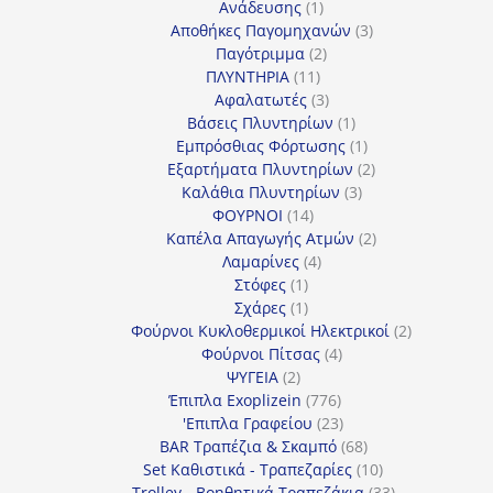
1
προϊόντα
Ανάδευσης
1
προϊόν
3
Αποθήκες Παγομηχανών
3
2
προϊόντα
Παγότριμμα
2
11
προϊόντα
ΠΛΥΝΤΗΡΙΑ
11
προϊόντα
3
Αφαλατωτές
3
προϊόντα
1
Βάσεις Πλυντηρίων
1
προϊόν
1
Εμπρόσθιας Φόρτωσης
1
προϊόν
2
Εξαρτήματα Πλυντηρίων
2
3
προϊόντα
Καλάθια Πλυντηρίων
3
14
προϊόντα
ΦΟΥΡΝΟΙ
14
προϊόντα
2
Καπέλα Απαγωγής Ατμών
2
4
προϊόντα
Λαμαρίνες
4
1
προϊόντα
Στόφες
1
προϊόν
1
Σχάρες
1
προϊόν
2
Φούρνοι Κυκλοθερμικοί Ηλεκτρικοί
2
4
προϊόντα
Φούρνοι Πίτσας
4
2
προϊόντα
ΨΥΓΕΙΑ
2
προϊόντα
776
Έπιπλα Exoplizein
776
προϊόντα
23
'Επιπλα Γραφείου
23
προϊόντα
68
BAR Τραπέζια & Σκαμπό
68
προϊόντα
10
Set Καθιστικά - Τραπεζαρίες
10
προϊόντα
33
Trolley - Βοηθητικά Τραπεζάκια
33