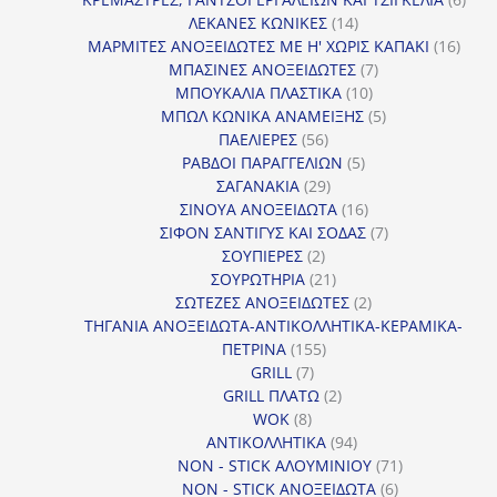
14
προϊ
ΛΕΚΑΝΕΣ ΚΩΝΙΚΕΣ
14
προϊόντα
16
ΜΑΡΜΙΤΕΣ ΑΝΟΞΕΙΔΩΤΕΣ ΜΕ Η' ΧΩΡΙΣ ΚΑΠΑΚΙ
16
7
προϊ
ΜΠΑΣΙΝΕΣ ΑΝΟΞΕΙΔΩΤΕΣ
7
10
προϊόντα
ΜΠΟΥΚΑΛΙΑ ΠΛΑΣΤΙΚΑ
10
προϊόντα
5
ΜΠΩΛ ΚΩΝΙΚΑ ΑΝΑΜΕΙΞΗΣ
5
56
προϊόντα
ΠΑΕΛΙΕΡΕΣ
56
προϊόντα
5
ΡΑΒΔΟΙ ΠΑΡΑΓΓΕΛΙΩΝ
5
29
προϊόντα
ΣΑΓΑΝΑΚΙΑ
29
προϊόντα
16
ΣΙΝΟΥΑ ΑΝΟΞΕΙΔΩΤΑ
16
προϊόντα
7
ΣΙΦΟΝ ΣΑΝΤΙΓΥΣ ΚΑΙ ΣΟΔΑΣ
7
2
προϊόντα
ΣΟΥΠΙΕΡΕΣ
2
προϊόντα
21
ΣΟΥΡΩΤΗΡΙΑ
21
προϊόντα
2
ΣΩΤΕΖΕΣ ΑΝΟΞΕΙΔΩΤΕΣ
2
προϊόντα
ΤΗΓΑΝΙΑ ΑΝΟΞΕΙΔΩΤΑ-ΑΝΤΙΚΟΛΛΗΤΙΚΑ-ΚΕΡΑΜΙΚΑ-
155
ΠΕΤΡΙΝΑ
155
7
προϊόντα
GRILL
7
προϊόντα
2
GRILL ΠΛΑΤΩ
2
8
προϊόντα
WOK
8
προϊόντα
94
ΑΝΤΙΚΟΛΛΗΤΙΚΑ
94
προϊόντα
71
NON - STICK ΑΛΟΥΜΙΝΙΟΥ
71
6
προϊόντα
NON - STICK ΑΝΟΞΕΙΔΩΤΑ
6