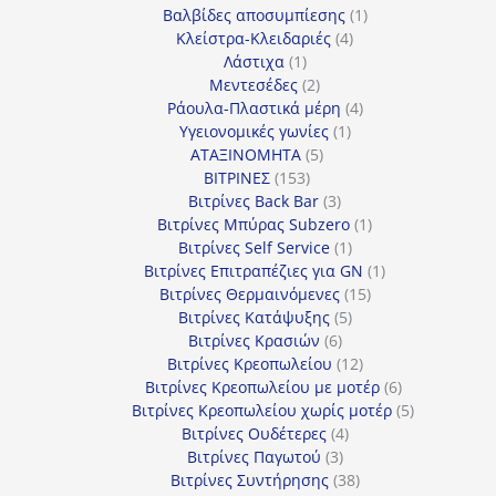
προϊόντα
1
Βαλβίδες αποσυμπίεσης
1
4
προϊόν
Κλείστρα-Κλειδαριές
4
1
προϊόντα
Λάστιχα
1
προϊόν
2
Μεντεσέδες
2
προϊόντα
4
Ράουλα-Πλαστικά μέρη
4
1
προϊόντα
Υγειονομικές γωνίες
1
5
προϊόν
ΑΤΑΞΙΝΟΜΗΤΑ
5
153
προϊόντα
ΒΙΤΡΙΝΕΣ
153
προϊόντα
3
Βιτρίνες Back Bar
3
προϊόντα
1
Βιτρίνες Mπύρας Subzero
1
1
προϊόν
Βιτρίνες Self Service
1
προϊόν
1
Βιτρίνες Επιτραπέζιες για GN
1
15
προϊόν
Βιτρίνες Θερμαινόμενες
15
5
προϊόντα
Βιτρίνες Κατάψυξης
5
6
προϊόντα
Βιτρίνες Κρασιών
6
προϊόντα
12
Βιτρίνες Κρεοπωλείου
12
προϊόντα
6
Βιτρίνες Κρεοπωλείου με μοτέρ
6
προϊόντα
5
Βιτρίνες Κρεοπωλείου χωρίς μοτέρ
5
4
προϊόντα
Βιτρίνες Ουδέτερες
4
3
προϊόντα
Βιτρίνες Παγωτού
3
προϊόντα
38
Βιτρίνες Συντήρησης
38