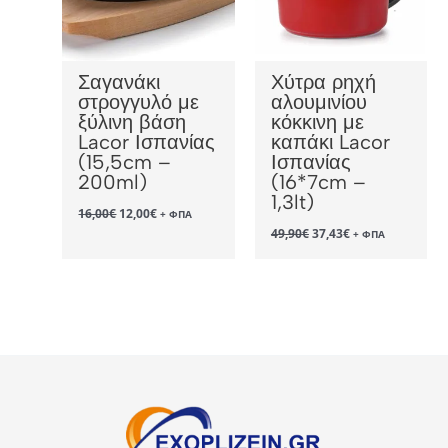
Σαγανάκι
Χύτρα ρηχή
στρογγυλό με
αλουμινίου
ξύλινη βάση
κόκκινη με
Lacor Ισπανίας
καπάκι Lacor
(15,5cm –
Ισπανίας
200ml)
(16*7cm –
1,3lt)
Original
Η
16,00
€
12,00
€
+ ΦΠΑ
price
τρέχουσα
Original
Η
49,90
€
37,43
€
+ ΦΠΑ
was:
τιμή
price
τρέχουσα
16,00€.
είναι:
was:
τιμή
12,00€.
49,90€.
είναι:
37,43€.