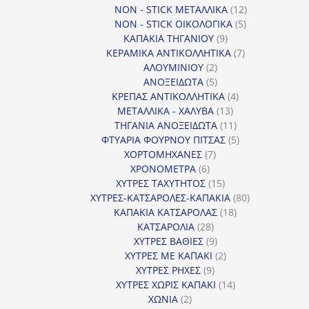
12
προϊόντα
NON - STICK ΜΕΤΑΛΛΙΚΑ
12
5
προϊόντα
NON - STICK ΟΙΚΟΛΟΓΙΚΑ
5
9
προϊόντα
ΚΑΠΑΚΙΑ ΤΗΓΑΝΙΟΥ
9
προϊόντα
7
ΚΕΡΑΜΙΚΑ ΑΝΤΙΚΟΛΛΗΤΙΚΑ
7
2
προϊόντα
ΑΛΟΥΜΙΝΙΟΥ
2
προϊόντα
5
ΑΝΟΞΕΙΔΩΤΑ
5
προϊόντα
4
ΚΡΕΠΑΣ ΑΝΤΙΚΟΛΛΗΤΙΚΑ
4
13
προϊόντα
ΜΕΤΑΛΛΙΚΑ - ΧΑΛΥΒΑ
13
προϊόντα
11
ΤΗΓΑΝΙΑ ΑΝΟΞΕΙΔΩΤΑ
11
προϊόντα
5
ΦΤΥΑΡΙΑ ΦΟΥΡΝΟΥ ΠΙΤΣΑΣ
5
7
προϊόντα
ΧΟΡΤΟΜΗΧΑΝΕΣ
7
6
προϊόντα
ΧΡΟΝΟΜΕΤΡΑ
6
προϊόντα
15
ΧΥΤΡΕΣ ΤΑΧΥΤΗΤΟΣ
15
προϊόντα
80
ΧΥΤΡΕΣ-ΚΑΤΣΑΡΟΛΕΣ-ΚΑΠΑΚΙΑ
80
18
προϊόντα
ΚΑΠΑΚΙΑ ΚΑΤΣΑΡΟΛΑΣ
18
28
προϊόντα
ΚΑΤΣΑΡΟΛΙΑ
28
προϊόντα
9
ΧΥΤΡΕΣ ΒΑΘΙΕΣ
9
προϊόντα
2
ΧΥΤΡΕΣ ΜΕ ΚΑΠΑΚΙ
2
9
προϊόντα
ΧΥΤΡΕΣ ΡΗΧΕΣ
9
προϊόντα
14
ΧΥΤΡΕΣ ΧΩΡΙΣ ΚΑΠΑΚΙ
14
2
προϊόντα
ΧΩΝΙΑ
2