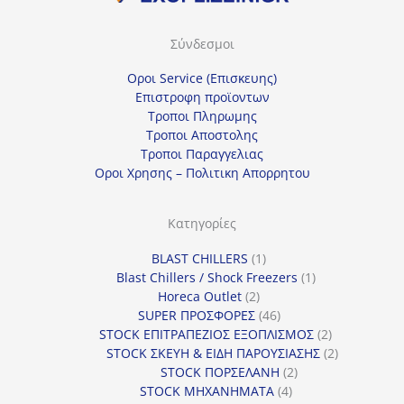
Σύνδεσμοι
Οροι Service (Επισκευης)
Επιστροφη προϊοντων
Τροποι Πληρωμης
Τροποι Αποστολης
Τροποι Παραγγελιας
Οροι Χρησης – Πολιτικη Απορρητου
Κατηγορίες
1
BLAST CHILLERS
1
προϊόν
1
Blast Chillers / Shock Freezers
1
2
προϊόν
Horeca Outlet
2
προϊόντα
46
SUPER ΠΡΟΣΦΟΡΕΣ
46
προϊόντα
2
STOCK ΕΠΙΤΡΑΠΕΖΙΟΣ ΕΞΟΠΛΙΣΜΟΣ
2
προϊόντα
2
STOCK ΣΚΕΥΗ & ΕΙΔΗ ΠΑΡΟΥΣΙΑΣΗΣ
2
2
προϊόντα
STOCK ΠΟΡΣΕΛΑΝΗ
2
4
προϊόντα
STOCK ΜΗΧΑΝΗΜΑΤΑ
4