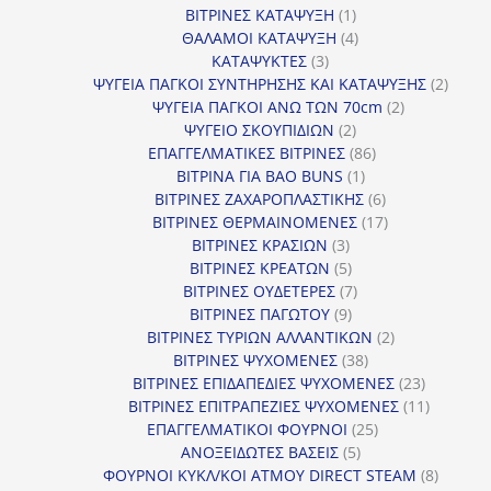
1
προϊόντα
ΒΙΤΡΙΝΕΣ ΚΑΤΑΨΥΞΗ
1
προϊόν
4
ΘΑΛΑΜΟΙ ΚΑΤΑΨΥΞΗ
4
3
προϊόντα
ΚΑΤΑΨΥΚΤΕΣ
3
προϊόντα
2
ΨΥΓΕΙΑ ΠΑΓΚΟΙ ΣΥΝΤΗΡΗΣΗΣ ΚΑΙ ΚΑΤΑΨΥΞΗΣ
2
2
προϊό
ΨΥΓΕΙΑ ΠΑΓΚΟΙ ΑΝΩ ΤΩΝ 70cm
2
2
προϊόντα
ΨΥΓΕΙΟ ΣΚΟΥΠΙΔΙΩΝ
2
προϊόντα
86
ΕΠΑΓΓΕΛΜΑΤΙΚΕΣ ΒΙΤΡΙΝΕΣ
86
1
προϊόντα
ΒΙΤΡΙΝΑ ΓΙΑ BAO BUNS
1
προϊόν
6
ΒΙΤΡΙΝΕΣ ΖΑΧΑΡΟΠΛΑΣΤΙΚΗΣ
6
προϊόντα
17
ΒΙΤΡΙΝΕΣ ΘΕΡΜΑΙΝΟΜΕΝΕΣ
17
3
προϊόντα
ΒΙΤΡΙΝΕΣ ΚΡΑΣΙΩΝ
3
προϊόντα
5
ΒΙΤΡΙΝΕΣ ΚΡΕΑΤΩΝ
5
προϊόντα
7
ΒΙΤΡΙΝΕΣ ΟΥΔΕΤΕΡΕΣ
7
9
προϊόντα
ΒΙΤΡΙΝΕΣ ΠΑΓΩΤΟΥ
9
προϊόντα
2
ΒΙΤΡΙΝΕΣ ΤΥΡΙΩΝ ΑΛΛΑΝΤΙΚΩΝ
2
38
προϊόντα
ΒΙΤΡΙΝΕΣ ΨΥΧΟΜΕΝΕΣ
38
προϊόντα
23
ΒΙΤΡΙΝΕΣ ΕΠΙΔΑΠΕΔΙΕΣ ΨΥΧΟΜΕΝΕΣ
23
προϊόντα
11
ΒΙΤΡΙΝΕΣ ΕΠΙΤΡΑΠΕΖΙΕΣ ΨΥΧΟΜΕΝΕΣ
11
25
προϊόντ
ΕΠΑΓΓΕΛΜΑΤΙΚΟΙ ΦΟΥΡΝΟΙ
25
5
προϊόντα
ΑΝΟΞΕΙΔΩΤΕΣ ΒΑΣΕΙΣ
5
προϊόντα
8
ΦΟΥΡΝΟΙ ΚΥΚΛ/ΚΟΙ ΑΤΜΟΥ DIRECT STEAM
8