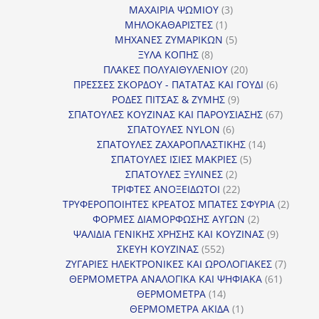
προϊόν
3
ΜΑΧΑΙΡΙΑ ΨΩΜΙΟΥ
3
1
προϊόντα
ΜΗΛΟΚΑΘΑΡΙΣΤΕΣ
1
προϊόν
5
ΜΗΧΑΝΕΣ ΖΥΜΑΡΙΚΩΝ
5
8
προϊόντα
ΞΥΛΑ ΚΟΠΗΣ
8
προϊόντα
20
ΠΛΑΚΕΣ ΠΟΛΥΑΙΘΥΛΕΝΙΟΥ
20
προϊόντα
6
ΠΡΕΣΣΕΣ ΣΚΟΡΔΟΥ - ΠΑΤΑΤΑΣ ΚΑΙ ΓΟΥΔΙ
6
9
προϊόντα
ΡΟΔΕΣ ΠΙΤΣΑΣ & ΖΥΜΗΣ
9
προϊόντα
67
ΣΠΑΤΟΥΛΕΣ ΚΟΥΖΙΝΑΣ ΚΑΙ ΠΑΡΟΥΣΙΑΣΗΣ
67
6
προϊόντ
ΣΠΑΤΟΥΛΕΣ NYLON
6
προϊόντα
14
ΣΠΑΤΟΥΛΕΣ ΖΑΧΑΡΟΠΛΑΣΤΙΚΗΣ
14
5
προϊόντα
ΣΠΑΤΟΥΛΕΣ ΙΣΙΕΣ ΜΑΚΡΙΕΣ
5
2
προϊόντα
ΣΠΑΤΟΥΛΕΣ ΞΥΛΙΝΕΣ
2
προϊόντα
22
ΤΡΙΦΤΕΣ ΑΝΟΞΕΙΔΩΤΟΙ
22
προϊόντα
2
ΤΡΥΦΕΡΟΠΟΙΗΤΕΣ ΚΡΕΑΤΟΣ ΜΠΑΤΕΣ ΣΦΥΡΙΑ
2
2
προϊόν
ΦΟΡΜΕΣ ΔΙΑΜΟΡΦΩΣΗΣ ΑΥΓΩΝ
2
προϊόντα
9
ΨΑΛΙΔΙΑ ΓΕΝΙΚΗΣ ΧΡΗΣΗΣ ΚΑΙ ΚΟΥΖΙΝΑΣ
9
552
προϊόντα
ΣΚΕΥΗ ΚΟΥΖΙΝΑΣ
552
προϊόντα
7
ΖΥΓΑΡΙΕΣ ΗΛΕΚΤΡΟΝΙΚΕΣ ΚΑΙ ΩΡΟΛΟΓΙΑΚΕΣ
7
61
προϊόν
ΘΕΡΜΟΜΕΤΡΑ ΑΝΑΛΟΓΙΚΑ ΚΑΙ ΨΗΦΙΑΚΑ
61
14
προϊόντ
ΘΕΡΜΟΜΕΤΡΑ
14
προϊόντα
1
ΘΕΡΜΟΜΕΤΡΑ ΑΚΙΔΑ
1