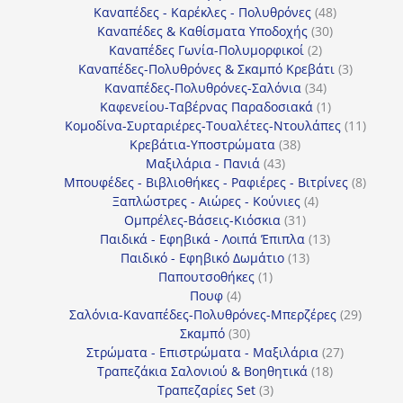
προϊόντα
48
Καναπέδες - Καρέκλες - Πολυθρόνες
48
30
προϊόντα
Καναπέδες & Καθίσματα Υποδοχής
30
2
προϊόντα
Καναπέδες Γωνία-Πολυμορφικοί
2
προϊόντα
3
Καναπέδες-Πολυθρόνες & Σκαμπό Κρεβάτι
3
34
προϊόντ
Καναπέδες-Πολυθρόνες-Σαλόνια
34
προϊόντα
1
Καφενείου-Ταβέρνας Παραδοσιακά
1
προϊόν
11
Κομοδίνα-Συρταριέρες-Τουαλέτες-Ντουλάπες
11
38
προϊόν
Κρεβάτια-Υποστρώματα
38
43
προϊόντα
Μαξιλάρια - Πανιά
43
προϊόντα
8
Μπουφέδες - Βιβλιοθήκες - Ραφιέρες - Βιτρίνες
8
4
προϊό
Ξαπλώστρες - Αιώρες - Κούνιες
4
31
προϊόντα
Ομπρέλες-Βάσεις-Κιόσκια
31
προϊόντα
13
Παιδικά - Εφηβικά - Λοιπά Έπιπλα
13
13
προϊόντα
Παιδικό - Εφηβικό Δωμάτιο
13
1
προϊόντα
Παπουτσοθήκες
1
4
προϊόν
Πουφ
4
προϊόντα
29
Σαλόνια-Καναπέδες-Πολυθρόνες-Μπερζέρες
29
30
προϊόν
Σκαμπό
30
προϊόντα
27
Στρώματα - Επιστρώματα - Μαξιλάρια
27
18
προϊόντα
Τραπεζάκια Σαλονιού & Βοηθητικά
18
3
προϊόντα
Τραπεζαρίες Set
3