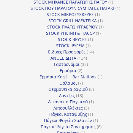
προϊόντα
1
STOCK ΜΗΧΑΝΕΣ ΠΑΡΑΓΩΓΗΣ ΠΑΓΟΥ
1
προϊόν
1
STOCK ΠΟΥ ΠΑΡΑΓΟΥΝ ΣΥΜΠΑΓΕΣ ΠΑΓΑΚΙ
1
1
προϊόν
STOCK ΜΙΚΡΟΣΥΣΚΕΥΕΣ
1
προϊόν
1
STOCK GRILL ΗΛΕΚΤΡΙΚΑ
1
προϊόν
1
STOCK ΠΛΑΤΩ ΥΓΡΑΕΡΙΟΥ
1
1
προϊόν
STOCK ΥΓΙΕΙΝΗ & HACCP
1
1
προϊόν
STOCK ΒΡΥΣΕΣ
1
1
προϊόν
STOCK ΨΥΓΕΙΑ
1
προϊόν
14
Ειδικές Προσφορές
14
134
προϊόντα
ΑΝΟΞΕΙΔΩΤΑ
134
προϊόντα
32
Γαστρονόμοι
32
2
προϊόντα
Ερμάρια
2
προϊόντα
1
Ερμάρια Καφέ | Bar Stations
1
7
προϊόν
Θάλαμοι
7
προϊόντα
5
Θερμαντικά ραφιού
5
18
προϊόντα
Λάντζες
18
προϊόντα
1
Λεκανάκια Παγωτού
1
3
προϊόν
Λιποσυλλέκτες
3
προϊόντα
1
Πάγκοι Κατάψυξης
1
προϊόν
1
Πάγκοι Ψυγεία Σαλατών
1
προϊόν
6
Πάγκοι Ψυγεία Συντήρησης
6
1
προϊόντα
Ποτηριέρες
1