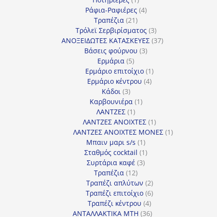
προϊόν
4
Ράφια-Ραφιέρες
4
21
προϊόντα
Τραπέζια
21
προϊόντα
3
Τρόλεϊ Σερβιρίσματος
3
προϊόντα
37
ΑΝΟΞΕΙΔΩΤΕΣ ΚΑΤΑΣΚΕΥΕΣ
37
3
προϊόντα
Βάσεις φούρνου
3
5
προϊόντα
Ερμάρια
5
προϊόντα
1
Ερμάριο επιτοίχιο
1
4
προϊόν
Ερμάριο κέντρου
4
3
προϊόντα
Κάδοι
3
προϊόντα
1
Καρβουνιέρα
1
1
προϊόν
ΛΑΝΤΖΕΣ
1
προϊόν
1
ΛΑΝΤΖΕΣ ΑΝΟΙΧΤΕΣ
1
προϊόν
1
ΛΑΝΤΖΕΣ ΑΝΟΙΧΤΕΣ ΜΟΝΕΣ
1
1
προϊόν
Μπαιν μαρι s/s
1
προϊόν
1
Σταθμός cocktail
1
3
προϊόν
Συρτάρια καφέ
3
12
προϊόντα
Τραπέζια
12
προϊόντα
2
Τραπέζι απλύτων
2
προϊόντα
6
Τραπέζι επιτοίχιο
6
4
προϊόντα
Τραπέζι κέντρου
4
προϊόντα
36
ΑΝΤΑΛΛΑΚΤΙΚΑ MTH
36