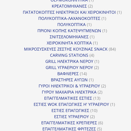
2
προϊόν
ΚΡΕΑΤΟΜΗΧΑΝΕΣ
2
προϊόντα
1
ΠΑΤΑΤΟΚΟΠΤΕΣ ΗΛΕΚΤΡΙΚΟΙ ΚΑΙ ΧΕΙΡΟΚΙΝΗΤΟΙ
1
1
προϊ
ΠΟΛΥΚΟΠΤΙΚΑ-ΛΑΧΑΝΟΚΟΠΤΕΣ
1
1
προϊόν
ΠΟΛΥΚΟΠΤΙΚΑ
1
προϊόν
1
ΠΡΙΟΝΙ ΚΟΠΗΣ ΚΑΤΕΨΥΓΜΕΝΩΝ
1
1
προϊόν
ΣΝΙΤΣΕΛΟΜΗΧΑΝΕΣ
1
προϊόν
1
ΧΕΙΡΟΚΙΝΗΤΑ ΚΟΠΤΙΚΑ
1
προϊόν
84
ΜΙΚΡΟΣΥΣΚΕΥΕΣ ΖΕΣΤΗΣ ΚΟΥΖΙΝΑΣ SNACK
84
4
προϊόντ
CARVING STATIONS
4
προϊόντα
1
GRILL ΗΛΕΚΤΡΙΚΑ ΝΕΡΟΥ
1
2
προϊόν
GRILL ΥΓΡΑΕΡΙΟΥ ΝΕΡΟΥ
2
14
προϊόντα
ΒΑΦΛΙΕΡΕΣ
14
προϊόντα
1
ΒΡΑΣΤΗΡΕΣ ΑΥΓΩΝ
1
προϊόν
2
ΓΥΡΟΙ ΗΛΕΚΤΡΙΚΟΙ & ΥΓΡΑΕΡΙΟΥ
2
2
προϊόντα
ΓΥΡΟΥ ΜΑΧΑΙΡΙΑ ΗΛΕΚΤΡΙΚΑ
2
13
προϊόντα
ΕΠΑΓΓΕΛΜΑΤΙΚΕΣ ΕΣΤΙΕΣ
13
προϊόντα
1
ΕΣΤΙΕΣ WOK ΕΠΑΓΩΓΙΚΕΣ Η' ΥΓΡΑΕΡΙΟΥ
1
10
προϊόν
ΕΣΤΙΕΣ ΕΠΑΓΩΓΙΚΕΣ
10
2
προϊόντα
ΕΣΤΙΕΣ ΥΓΡΑΕΡΙΟΥ
2
προϊόντα
6
ΕΠΑΓΓΕΛΜΑΤΙΚΕΣ ΚΡΕΠΙΕΡΕΣ
6
5
προϊόντα
ΕΠΑΓΓΕΛΜΑΤΙΚΕΣ ΦΡΙΤΕΖΕΣ
5