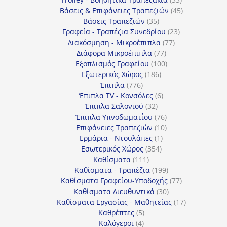
προϊόντα
45
Βάσεις & Επιφάνειες Τραπεζιών
45
35
προϊόντα
Βάσεις Τραπεζιών
35
προϊόντα
23
Γραφεία - Τραπέζια Συνεδρίου
23
77
προϊόντα
Διακόσμηση - Μικροέπιπλα
77
77
προϊόντα
Διάφορα Μικροέπιπλα
77
προϊόντα
100
Εξοπλισμός Γραφείου
100
186
προϊόντα
Εξωτερικός Χώρος
186
776
προϊόντα
Έπιπλα
776
προϊόντα
6
Έπιπλα TV - Κονσόλες
6
32
προϊόντα
Έπιπλα Σαλονιού
32
προϊόντα
76
Έπιπλα Υπνοδωματίου
76
10
προϊόντα
Επιφάνειες Τραπεζιών
10
1
προϊόντα
Ερμάρια - Ντουλάπες
1
354
προϊόν
Εσωτερικός Χώρος
354
111
προϊόντα
Καθίσματα
111
προϊόντα
199
Καθίσματα - Τραπέζια
199
προϊόντα
77
Καθίσματα Γραφείου-Υποδοχής
77
30
προϊόντα
Καθίσματα Διευθυντικά
30
προϊόντα
17
Καθίσματα Εργασίας - Μαθητείας
17
5
προϊόντα
Καθρέπτες
5
4
προϊόντα
Καλόγεροι
4