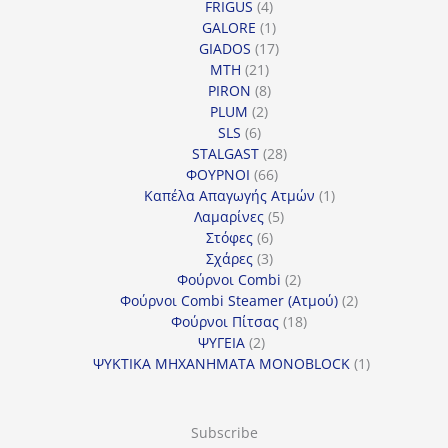
4
προϊόντα
FRIGUS
4
προϊόντα
1
GALORE
1
προϊόν
17
GIADOS
17
21
προϊόντα
MTH
21
προϊόντα
8
PIRON
8
2
προϊόντα
PLUM
2
6
προϊόντα
SLS
6
προϊόντα
28
STALGAST
28
66
προϊόντα
ΦΟΥΡΝΟΙ
66
προϊόντα
1
Καπέλα Απαγωγής Ατμών
1
5
προϊόν
Λαμαρίνες
5
6
προϊόντα
Στόφες
6
προϊόντα
3
Σχάρες
3
προϊόντα
2
Φούρνοι Combi
2
προϊόντα
2
Φούρνοι Combi Steamer (Ατμού)
2
18
προϊόντα
Φούρνοι Πίτσας
18
2
προϊόντα
ΨΥΓΕΙΑ
2
προϊόντα
1
ΨΥΚΤΙΚΑ ΜΗΧΑΝΗΜΑΤΑ MONOBLOCK
1
προϊόν
Subscribe