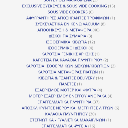
προϊόντα
15
EXCLUSIVE ΣΥΣΚΕΥΕΣ & SOUS VIDE COOKING
15
6
προϊόν
SOUS VIDE COOKERS
6
προϊόντα
1
ΑΦΥΓΡΑΝΤΗΡΕΣ ΑΠΟΞΗΡΑΝΤΕΣ ΤΡΟΦΙΜΩΝ
1
8
προϊόν
ΣΥΣΚΕΥΑΣΤΙΚΑ ΕΝ ΚΕΝΩ VACUUM
8
40
προϊόντα
ΑΠΟΘΗΚΕΥΣΗ & ΜΕΤΑΦΟΡΑ
40
3
προϊόντα
ΔΙΣΚΟΙ ΓΙΑ ΖΥΜΑΡΙΑ
3
προϊόντα
12
ΙΣΟΘΕΡΜΙΚΑ ΚΙΒΩΤΙΑ
12
4
προϊόντα
ΙΣΟΘΕΡΜΙΚΟΙ ΔΙΣΚΟΙ
4
προϊόντα
1
ΚΑΡΟΤΣΙΑ ΓΕΝΙΚΗΣ ΧΡΗΣΗΣ
1
προϊόν
2
ΚΑΡΟΤΣΙΑ ΓΙΑ ΚΑΛΑΘΙΑ ΠΛΥΝΤΗΡΙΟΥ
2
προϊόντα
2
ΚΑΡΟΤΣΙΑ ΙΣΟΘΕΡΜΙΚΩΝ ΔΙΣΚΩΝ/ΚΙΒΩΤΙΩΝ
2
1
προϊόν
ΚΑΡΟΤΣΙΑ ΜΕΤΑΦΟΡΑΣ ΠΙΑΤΩΝ
1
14
προϊόν
ΚΙΒΩΤΙΑ & ΤΣΑΝΤΕΣ DELIVERY
14
1
προϊόντα
ΠΑΛΕΤΕΣ
1
προϊόν
4
ΕΞΑΕΡΙΣΜΟΣ ΜΟΤΕΡ ΚΑΙ ΦΙΛΤΡΑ
4
προϊόντα
4
ΜΟΤΕΡ ΕΞΑΕΡΙΣΜΟΥ ΕΝΕΡΓΟΥ ΑΝΘΡΑΚΑ
4
37
προϊόντ
ΕΠΑΓΓΕΛΜΑΤΙΚΑ ΠΛΥΝΤΗΡΙΑ
37
προϊόντα
6
ΑΠΟΣΚΛΗΡΥΝΤΕΣ ΝΕΡΟΥ ΚΑΙ ΜΕΤΡΗΤΕΣ ΛΙΤΡΩΝ
6
30
προϊ
ΚΑΛΑΘΙΑ ΠΛΥΝΤΗΡΙΟΥ
30
προϊόντα
1
ΣΤΕΓΝΩΤΙΚΑ - ΓΥΑΛΙΣΤΙΚΑ ΜΑΧΑΙΡ/ΝΩΝ
1
16
προϊόν
ΕΠΑΓΓΕΛΜΑΤΙΚΑ ΨΥΓΕΙΑ
16