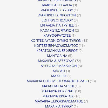
3
προϊόντα
ΔΙΑΦΟΡΑ ΕΡΓΑΛΕΙΑ
3
προϊόντα
1
ΔΙΑΧΩΡΙΣΤΕΣ ΑΥΓΟΥ
1
προϊόν
2
ΔΙΑΧΩΡΙΣΤΕΣ ΦΡΟΥΤΩΝ
2
3
προϊόντα
ΕΙΔΗ ΚΡΕΟΠΩΛΕΙΟΥ
3
προϊόντα
8
ΕΡΓΑΛΕΙΑ ΓΙΑ ΤΡΥΠΕΣ
8
προϊόντα
2
ΚΑΘΑΡΙΣΤΕΣ ΨΑΡΙΩΝ
2
1
προϊόντα
ΚΑΡΥΟΘΡΑΥΣΤΕΣ
1
προϊόν
15
ΚΟΠΤΕΣ ΑΥΓΩΝ-ΖΥΜΗΣ-ΤΥΡΙΩΝ
15
16
προϊόντα
ΚΟΠΤΕΣ ΞΕΦΛΟΥΔΙΣΜΑΤΟΣ
16
2
προϊόντα
ΚΡΕΑΤΟΜΗΧΑΝΕΣ ΧΕΙΡΟΣ
2
5
προϊόντα
ΜΑΝΤΟΛΙΝΑ
5
προϊόντα
72
ΜΑΧΑΙΡΙΑ & ΑΞΕΣΟΥΑΡ
72
προϊόντα
3
ΑΞΕΣΟΥΑΡ ΜΑΧΑΙΡΙΩΝ
3
3
προϊόντα
ΜΑΣΑΤΙ
3
προϊόντα
6
ΜΑΧΑΙΡΙΑ
6
προϊόντα
13
ΜΑΧΑΙΡΙΑ CHEF ΜΕ ΧΡΩΜΑΤΙΣΤΗ ΛΑΒΗ
13
16
προϊόντ
ΜΑΧΑΙΡΙΑ ΓΙΑ SUSHI
16
προϊόντα
10
ΜΑΧΑΙΡΙΑ ΚΟΥΖΙΝΑΣ
10
10
προϊόντα
ΜΑΧΑΙΡΙΑ ΚΡΕΑΤΟΣ
10
προϊόντα
7
ΜΑΧΑΙΡΙΑ ΞΕΚΟΚΚΑΛΙΣΜΑΤΟΣ
7
1
προϊόντα
ΜΑΧΑΙΡΙΑ ΤΥΡΙΟΥ
1