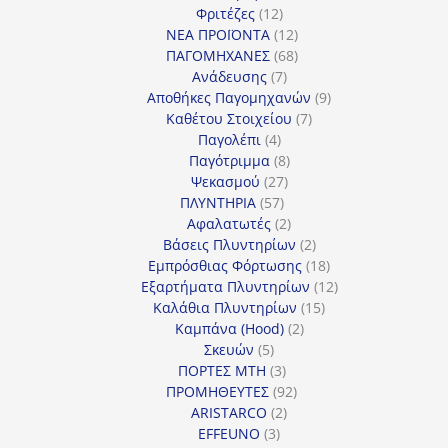
12
προϊόντα
Φριτέζες
12
προϊόντα
12
ΝΕΑ ΠΡΟΪΟΝΤΑ
12
προϊόντα
68
ΠΑΓΟΜΗΧΑΝΕΣ
68
7
προϊόντα
Ανάδευσης
7
προϊόντα
9
Αποθήκες Παγομηχανών
9
7
προϊόντα
Καθέτου Στοιχείου
7
4
προϊόντα
Παγολέπι
4
προϊόντα
8
Παγότριμμα
8
27
προϊόντα
Ψεκασμού
27
57
προϊόντα
ΠΛΥΝΤΗΡΙΑ
57
προϊόντα
2
Αφαλατωτές
2
προϊόντα
2
Βάσεις Πλυντηρίων
2
προϊόντα
18
Εμπρόσθιας Φόρτωσης
18
προϊόντα
12
Εξαρτήματα Πλυντηρίων
12
15
προϊόντα
Καλάθια Πλυντηρίων
15
2
προϊόντα
Καμπάνα (Hood)
2
5
προϊόντα
Σκευών
5
προϊόντα
3
ΠΟΡΤΕΣ MTH
3
προϊόντα
92
ΠΡΟΜΗΘΕΥΤΕΣ
92
2
προϊόντα
ARISTARCO
2
3
προϊόντα
EFFEUNO
3