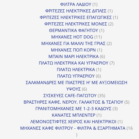
1
προϊόντα
ΦΙΛΤΡΑ ΛΑΔΙΟΥ
1
προϊόν
1
ΦΡΙΤΕΖΕΣ ΗΛΕΚΤΡΙΚΕΣ ΔΙΠΛΕΣ
1
προϊόν
1
ΦΡΙΤΕΖΕΣ ΗΛΕΚΤΡΙΚΕΣ ΕΠΑΓΩΓΙΚΕΣ
1
2
προϊόν
ΦΡΙΤΕΖΕΣ ΗΛΕΚΤΡΙΚΕΣ ΜΟΝΕΣ
2
1
προϊόντα
ΘΕΡΜΑΝΤΙΚΑ ΦΑΓΗΤΟΥ
1
11
προϊόν
ΜΗΧΑΝΕΣ HOT DOG
11
προϊόντα
2
ΜΗΧΑΝΕΣ ΓΙΑ ΜΑΛΛΙ ΤΗΣ ΓΡΙΑΣ
2
1
προϊόντα
ΜΗΧΑΝΕΣ ΠΟΠ ΚΟΡΝ
1
προϊόν
6
ΜΠΑΙΝ ΜΑΡΙ ΗΛΕΚΤΡΙΚΑ
6
προϊόντα
7
ΠΛΑΤΩ ΗΛΕΚΤΡΙΚΑ ΚΑΙ ΥΓΡΑΕΡΙΟΥ
7
1
προϊόντα
ΠΛΑΤΩ ΗΛΕΚΤΡΙΚΑ
1
6
προϊόν
ΠΛΑΤΩ ΥΓΡΑΕΡΙΟΥ
6
προϊόντα
ΣΑΛΑΜΑΝΔΡΕΣ ΜΕ ΠΙΑΣΤΡΕΣ Η' ΜΕ ΑΥΞΟΜΕΙΩΣΗ
6
ΥΨΟΥΣ
6
προϊόντα
35
ΣΥΣΚΕΥΕΣ CAFE-ΠΑΓΩΤΟΥ
35
προϊόντα
5
ΒΡΑΣΤΗΡΕΣ ΚΑΦΕ, ΝΕΡΟΥ, ΓΑΛΑΚΤΟΣ & ΤΣΑΓΙΟΥ
5
3
προϊ
ΓΡΑΝΙΤΟΜΗΧΑΝΕΣ ΜΕ 1-2-3 ΚΑΔΟΥΣ
3
1
προϊόντα
ΚΑΝΑΤΕΣ ΜΠΛΕΝΤΕΡ
1
προϊόν
1
ΛΕΜΟΝΟΣΤΙΦΤΕΣ ΧΕΙΡΟΣ ΚΑΙ ΗΛΕΚΤΡΙΚΟΙ
1
προϊόν
ΜΗΧΑΝΕΣ ΚΑΦΕ ΦΙΛΤΡΟΥ - ΦΙΛΤΡΑ & ΕΞΑΡΤΗΜΑΤΑ
16
16