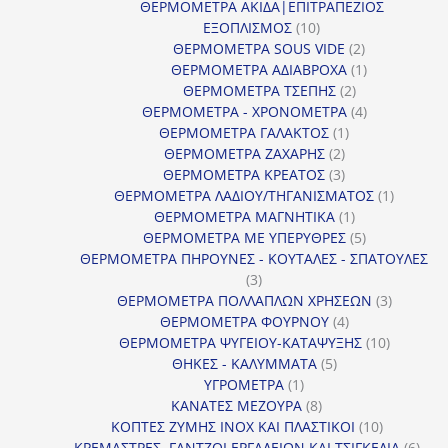
προϊόν
ΘΕΡΜΟΜΕΤΡΑ ΑΚΙΔΑ|ΕΠΙΤΡΑΠΕΖΙΟΣ
10
ΕΞΟΠΛΙΣΜΟΣ
10
προϊόντα
2
ΘΕΡΜΟΜΕΤΡΑ SOUS VIDE
2
προϊόντα
1
ΘΕΡΜΟΜΕΤΡΑ ΑΔΙΑΒΡΟΧΑ
1
2
προϊόν
ΘΕΡΜΟΜΕΤΡΑ ΤΣΕΠΗΣ
2
προϊόντα
4
ΘΕΡΜΟΜΕΤΡΑ - ΧΡΟΝΟΜΕΤΡΑ
4
1
προϊόντα
ΘΕΡΜΟΜΕΤΡΑ ΓΑΛΑΚΤΟΣ
1
2
προϊόν
ΘΕΡΜΟΜΕΤΡΑ ΖΑΧΑΡΗΣ
2
προϊόντα
3
ΘΕΡΜΟΜΕΤΡΑ ΚΡΕΑΤΟΣ
3
προϊόντα
1
ΘΕΡΜΟΜΕΤΡΑ ΛΑΔΙΟΥ/ΤΗΓΑΝΙΣΜΑΤΟΣ
1
1
προϊόν
ΘΕΡΜΟΜΕΤΡΑ ΜΑΓΝΗΤΙΚΑ
1
προϊόν
5
ΘΕΡΜΟΜΕΤΡΑ ΜΕ ΥΠΕΡΥΘΡΕΣ
5
προϊόντα
ΘΕΡΜΟΜΕΤΡΑ ΠΗΡΟΥΝΕΣ - ΚΟΥΤΑΛΕΣ - ΣΠΑΤΟΥΛΕΣ
3
3
προϊόντα
3
ΘΕΡΜΟΜΕΤΡΑ ΠΟΛΛΑΠΛΩΝ ΧΡΗΣΕΩΝ
3
4
προϊόντ
ΘΕΡΜΟΜΕΤΡΑ ΦΟΥΡΝΟΥ
4
προϊόντα
10
ΘΕΡΜΟΜΕΤΡΑ ΨΥΓΕΙΟΥ-ΚΑΤΑΨΥΞΗΣ
10
5
προϊόντα
ΘΗΚΕΣ - ΚΑΛΥΜΜΑΤΑ
5
1
προϊόντα
ΥΓΡΟΜΕΤΡΑ
1
προϊόν
8
ΚΑΝΑΤΕΣ ΜΕΖΟΥΡΑ
8
προϊόντα
10
ΚΟΠΤΕΣ ΖΥΜΗΣ INOX ΚΑΙ ΠΛΑΣΤΙΚΟΙ
10
προϊόντα
6
ΚΡΕΜΑΣΤΡΕΣ, ΓΑΝΤΖΟΙ ΕΡΓΑΛΕΙΩΝ ΚΑΙ ΤΣΙΓΚΕΛΙΑ
6