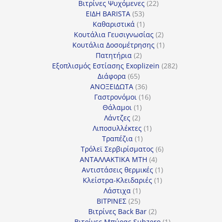
22
προϊόντα
Βιτρίνες Ψυχόμενες
22
53
προϊόντα
ΕΙΔΗ BARISTA
53
προϊόντα
1
Καθαριστικά
1
προϊόν
2
Κουτάλια Γευσιγνωσίας
2
προϊόντα
1
Κουτάλια Δοσομέτρησης
1
2
προϊόν
Πατητήρια
2
προϊόντα
282
Εξοπλισμός Εστίασης Exoplizein
282
65
προϊόντα
Διάφορα
65
προϊόντα
36
ΑΝΟΞΕΙΔΩΤΑ
36
προϊόντα
16
Γαστρονόμοι
16
1
προϊόντα
Θάλαμοι
1
2
προϊόν
Λάντζες
2
προϊόντα
1
Λιποσυλλέκτες
1
1
προϊόν
Τραπέζια
1
προϊόν
6
Τρόλεϊ Σερβιρίσματος
6
4
προϊόντα
ΑΝΤΑΛΛΑΚΤΙΚΑ MTH
4
προϊόντα
1
Αντιστάσεις θερμικές
1
1
προϊόν
Κλείστρα-Κλειδαριές
1
1
προϊόν
Λάστιχα
1
25
προϊόν
ΒΙΤΡΙΝΕΣ
25
προϊόντα
2
Βιτρίνες Back Bar
2
προϊόντα
1
Βιτρίνες Mπύρας Subzero
1