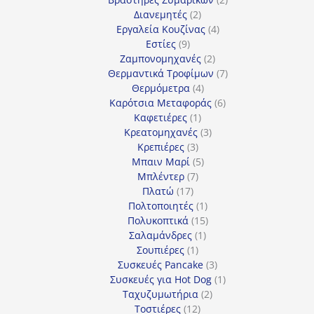
2
προϊόντα
Διανεμητές
2
προϊόντα
4
Εργαλεία Κουζίνας
4
9
προϊόντα
Εστίες
9
προϊόντα
2
Ζαμπονομηχανές
2
προϊόντα
7
Θερμαντικά Τροφίμων
7
4
προϊόντα
Θερμόμετρα
4
προϊόντα
6
Καρότσια Μεταφοράς
6
1
προϊόντα
Καφετιέρες
1
προϊόν
3
Κρεατομηχανές
3
3
προϊόντα
Κρεπιέρες
3
προϊόντα
5
Μπαιν Μαρί
5
7
προϊόντα
Μπλέντερ
7
17
προϊόντα
Πλατώ
17
προϊόντα
1
Πολτοποιητές
1
προϊόν
15
Πολυκοπτικά
15
1
προϊόντα
Σαλαμάνδρες
1
1
προϊόν
Σουπιέρες
1
προϊόν
3
Συσκευές Pancake
3
προϊόντα
1
Συσκευές για Hot Dog
1
2
προϊόν
Ταχυζυμωτήρια
2
12
προϊόντα
Τοστιέρες
12