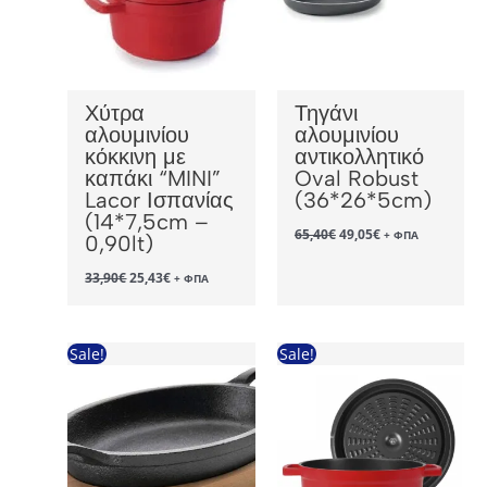
Χύτρα
Τηγάνι
αλουμινίου
αλουμινίου
κόκκινη με
αντικολλητικό
καπάκι “MINI”
Oval Robust
Lacor Ισπανίας
(36*26*5cm)
(14*7,5cm –
Original
Η
65,40
€
49,05
€
+ ΦΠΑ
0,90lt)
price
τρέχουσα
was:
τιμή
Original
Η
33,90
€
25,43
€
+ ΦΠΑ
65,40€.
είναι:
price
τρέχουσα
49,05€.
was:
τιμή
33,90€.
είναι:
25,43€.
Sale!
Sale!