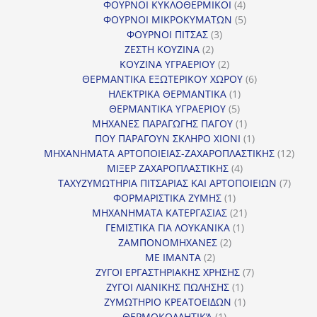
4
προϊόν
ΦΟΥΡΝΟΙ ΚΥΚΛΟΘΕΡΜΙΚΟΙ
4
προϊόντα
5
ΦΟΥΡΝΟΙ ΜΙΚΡΟΚΥΜΑΤΩΝ
5
3
προϊόντα
ΦΟΥΡΝΟΙ ΠΙΤΣΑΣ
3
2
προϊόντα
ΖΕΣΤΗ ΚΟΥΖΙΝΑ
2
προϊόντα
2
ΚΟΥΖΙΝΑ ΥΓΡΑΕΡΙΟΥ
2
προϊόντα
6
ΘΕΡΜΑΝΤΙΚΑ ΕΞΩΤΕΡΙΚΟΥ ΧΩΡΟΥ
6
1
προϊόντα
ΗΛΕΚΤΡΙΚΑ ΘΕΡΜΑΝΤΙΚΑ
1
5
προϊόν
ΘΕΡΜΑΝΤΙΚΑ ΥΓΡΑΕΡΙΟΥ
5
προϊόντα
1
ΜΗΧΑΝΕΣ ΠΑΡΑΓΩΓΗΣ ΠΑΓΟΥ
1
προϊόν
1
ΠΟΥ ΠΑΡΑΓΟΥΝ ΣΚΛΗΡΟ ΧΙΟΝΙ
1
προϊόν
12
ΜΗΧΑΝΗΜΑΤΑ ΑΡΤΟΠΟΙΕΙΑΣ-ΖΑΧΑΡΟΠΛΑΣΤΙΚΗΣ
12
4
προϊ
ΜΙΞΕΡ ΖΑΧΑΡΟΠΛΑΣΤΙΚΗΣ
4
προϊόντα
7
ΤΑΧΥΖΥΜΩΤΗΡΙΑ ΠΙΤΣΑΡΙΑΣ ΚΑΙ ΑΡΤΟΠΟΙΕΙΩΝ
7
1
προϊό
ΦΟΡΜΑΡΙΣΤΙΚΑ ΖΥΜΗΣ
1
προϊόν
21
ΜΗΧΑΝΗΜΑΤΑ ΚΑΤΕΡΓΑΣΙΑΣ
21
1
προϊόντα
ΓΕΜΙΣΤΙΚΑ ΓΙΑ ΛΟΥΚΑΝΙΚΑ
1
2
προϊόν
ΖΑΜΠΟΝΟΜΗΧΑΝΕΣ
2
2
προϊόντα
ΜΕ ΙΜΑΝΤΑ
2
προϊόντα
7
ΖΥΓΟΙ ΕΡΓΑΣΤΗΡΙΑΚΗΣ ΧΡΗΣΗΣ
7
1
προϊόντα
ΖΥΓΟΙ ΛΙΑΝΙΚΗΣ ΠΩΛΗΣΗΣ
1
προϊόν
1
ΖΥΜΩΤΗΡΙΟ ΚΡΕΑΤΟΕΙΔΩΝ
1
1
προϊόν
ΘΕΡΜΟΚΟΛΛΗΤΙΚΆ
1