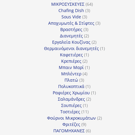
64
προϊόν
ΜΙΚΡΟΣΥΣΚΕΥΕΣ
64
3
προϊόντα
Chafing Dish
3
3
προϊόντα
Sous Vide
3
προϊόντα
3
Αποχυμωτές & Στίφτες
3
3
προϊόντα
Βραστήρες
3
προϊόντα
2
Διανεμητές
2
προϊόντα
2
Εργαλεία Κουζίνας
2
προϊόντα
1
Θερμαινόμενοι διανεμητές
1
1
προϊόν
Καφετιέρες
1
2
προϊόν
Κρεπιέρες
2
προϊόντα
1
Μπαιν Μαρί
1
4
προϊόν
Μπλέντερ
4
3
προϊόντα
Πλατώ
3
προϊόντα
1
Πολυκοπτικά
1
προϊόν
1
Ραφιέρες Χρωμίου
1
2
προϊόν
Σαλαμάνδρες
2
1
προϊόντα
Σουπιέρες
1
προϊόν
11
Τοστιέρες
11
προϊόντα
2
Φούρνοι Μικροκυμάτων
2
9
προϊόντα
Φριτέζες
9
προϊόντα
6
ΠΑΓΟΜΗΧΑΝΕΣ
6