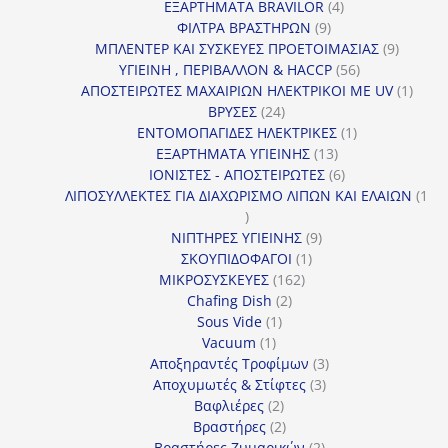
προϊόντα
4
ΕΞΑΡΤΗΜΑΤΑ BRAVILOR
4
9
προϊόντα
ΦΙΛΤΡΑ ΒΡΑΣΤΗΡΩΝ
9
προϊόντα
9
ΜΠΛΕΝΤΕΡ ΚΑΙ ΣΥΣΚΕΥΕΣ ΠΡΟΕΤΟΙΜΑΣΙΑΣ
9
56
προϊόντ
ΥΓΙΕΙΝΗ , ΠΕΡΙΒΑΛΛΟΝ & HACCP
56
προϊόντα
1
ΑΠΟΣΤΕΙΡΩΤΕΣ ΜΑΧΑΙΡΙΩΝ ΗΛΕΚΤΡΙΚΟΙ ΜΕ UV
1
24
προϊό
ΒΡΥΣΕΣ
24
προϊόντα
1
ΕΝΤΟΜΟΠΑΓΙΔΕΣ ΗΛΕΚΤΡΙΚΕΣ
1
13
προϊόν
ΕΞΑΡΤΗΜΑΤΑ ΥΓΙΕΙΝΗΣ
13
προϊόντα
6
ΙΟΝΙΣΤΕΣ - ΑΠΟΣΤΕΙΡΩΤΕΣ
6
προϊόντα
ΛΙΠΟΣΥΛΛΕΚΤΕΣ ΓΙΑ ΔΙΑΧΩΡΙΣΜΟ ΛΙΠΩΝ ΚΑΙ ΕΛΑΙΩΝ
1
1
προϊόν
9
ΝΙΠΤΗΡΕΣ ΥΓΙΕΙΝΗΣ
9
1
προϊόντα
ΣΚΟΥΠΙΔΟΦΑΓΟΙ
1
162
προϊόν
ΜΙΚΡΟΣΥΣΚΕΥΕΣ
162
2
προϊόντα
Chafing Dish
2
1
προϊόντα
Sous Vide
1
1
προϊόν
Vacuum
1
προϊόν
3
Αποξηραντές Τροφίμων
3
3
προϊόντα
Αποχυμωτές & Στίφτες
3
2
προϊόντα
Βαφλιέρες
2
προϊόντα
2
Βραστήρες
2
προϊόντα
2
Βραστήρες Ζυμαρικών
2