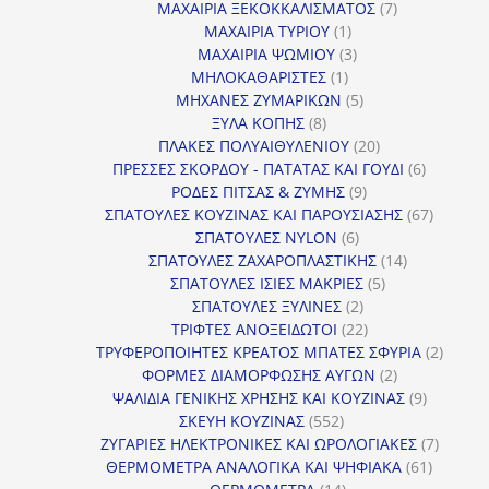
προϊόντα
7
ΜΑΧΑΙΡΙΑ ΞΕΚΟΚΚΑΛΙΣΜΑΤΟΣ
7
1
προϊόντα
ΜΑΧΑΙΡΙΑ ΤΥΡΙΟΥ
1
προϊόν
3
ΜΑΧΑΙΡΙΑ ΨΩΜΙΟΥ
3
1
προϊόντα
ΜΗΛΟΚΑΘΑΡΙΣΤΕΣ
1
προϊόν
5
ΜΗΧΑΝΕΣ ΖΥΜΑΡΙΚΩΝ
5
8
προϊόντα
ΞΥΛΑ ΚΟΠΗΣ
8
προϊόντα
20
ΠΛΑΚΕΣ ΠΟΛΥΑΙΘΥΛΕΝΙΟΥ
20
προϊόντα
6
ΠΡΕΣΣΕΣ ΣΚΟΡΔΟΥ - ΠΑΤΑΤΑΣ ΚΑΙ ΓΟΥΔΙ
6
9
προϊόντα
ΡΟΔΕΣ ΠΙΤΣΑΣ & ΖΥΜΗΣ
9
προϊόντα
67
ΣΠΑΤΟΥΛΕΣ ΚΟΥΖΙΝΑΣ ΚΑΙ ΠΑΡΟΥΣΙΑΣΗΣ
67
6
προϊόντ
ΣΠΑΤΟΥΛΕΣ NYLON
6
προϊόντα
14
ΣΠΑΤΟΥΛΕΣ ΖΑΧΑΡΟΠΛΑΣΤΙΚΗΣ
14
5
προϊόντα
ΣΠΑΤΟΥΛΕΣ ΙΣΙΕΣ ΜΑΚΡΙΕΣ
5
2
προϊόντα
ΣΠΑΤΟΥΛΕΣ ΞΥΛΙΝΕΣ
2
προϊόντα
22
ΤΡΙΦΤΕΣ ΑΝΟΞΕΙΔΩΤΟΙ
22
προϊόντα
2
ΤΡΥΦΕΡΟΠΟΙΗΤΕΣ ΚΡΕΑΤΟΣ ΜΠΑΤΕΣ ΣΦΥΡΙΑ
2
2
προϊόν
ΦΟΡΜΕΣ ΔΙΑΜΟΡΦΩΣΗΣ ΑΥΓΩΝ
2
προϊόντα
9
ΨΑΛΙΔΙΑ ΓΕΝΙΚΗΣ ΧΡΗΣΗΣ ΚΑΙ ΚΟΥΖΙΝΑΣ
9
552
προϊόντα
ΣΚΕΥΗ ΚΟΥΖΙΝΑΣ
552
προϊόντα
7
ΖΥΓΑΡΙΕΣ ΗΛΕΚΤΡΟΝΙΚΕΣ ΚΑΙ ΩΡΟΛΟΓΙΑΚΕΣ
7
61
προϊόν
ΘΕΡΜΟΜΕΤΡΑ ΑΝΑΛΟΓΙΚΑ ΚΑΙ ΨΗΦΙΑΚΑ
61
14
προϊόντ