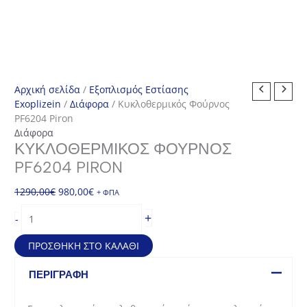
Αρχική σελίδα
/
Εξοπλισμός Εστίασης
Exoplizein
/
Διάφορα
/ Κυκλοθερμικός Φούρνος
PF6204 Piron
Διάφορα
ΚΥΚΛΟΘΕΡΜΙΚΌΣ ΦΟΎΡΝΟΣ
PF6204 PIRON
Original
Η
1290,00
€
980,00
€
+ ΦΠΑ
price
τρέχουσα
Κυκλοθερμικός
+
-
was:
τιμή
Φούρνος
1290,00€.
είναι:
PF6204
ΠΡΟΣΘΉΚΗ ΣΤΟ ΚΑΛΆΘΙ
980,00€.
Piron
ποσότητα
ΠΕΡΙΓΡΑΦΉ