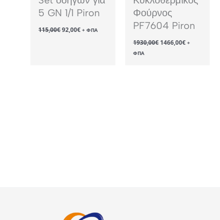
5 GN 1/1 Piron
Φούρνος
PF7604 Piron
Original
Η
115,00
€
92,00
€
+ ΦΠΑ
price
τρέχουσα
Original
Η
1930,00
€
1466,00
€
was:
τιμή
+
price
τρέχουσα
115,00€.
είναι:
ΦΠΑ
was:
τιμή
92,00€.
1930,00€.
είναι:
1466,00€.