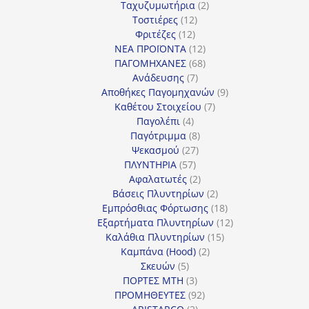
2
προϊόν
Ταχυζυμωτήρια
2
12
προϊόντα
Τοστιέρες
12
12
προϊόντα
Φριτέζες
12
προϊόντα
12
ΝΕΑ ΠΡΟΪΟΝΤΑ
12
προϊόντα
68
ΠΑΓΟΜΗΧΑΝΕΣ
68
7
προϊόντα
Ανάδευσης
7
προϊόντα
9
Αποθήκες Παγομηχανών
9
7
προϊόντα
Καθέτου Στοιχείου
7
4
προϊόντα
Παγολέπι
4
προϊόντα
8
Παγότριμμα
8
27
προϊόντα
Ψεκασμού
27
57
προϊόντα
ΠΛΥΝΤΗΡΙΑ
57
προϊόντα
2
Αφαλατωτές
2
προϊόντα
2
Βάσεις Πλυντηρίων
2
προϊόντα
18
Εμπρόσθιας Φόρτωσης
18
προϊόντα
12
Εξαρτήματα Πλυντηρίων
12
15
προϊόντα
Καλάθια Πλυντηρίων
15
2
προϊόντα
Καμπάνα (Hood)
2
5
προϊόντα
Σκευών
5
προϊόντα
3
ΠΟΡΤΕΣ MTH
3
προϊόντα
92
ΠΡΟΜΗΘΕΥΤΕΣ
92
2
προϊόντα