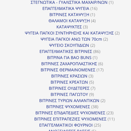
προϊόντα
1
ΣΤΕΓΝΩΤΙΚΑ - ΓΥΑΛΙΣΤΙΚΑ ΜΑΧΑΙΡ/ΝΩΝ
1
16
προϊόν
ΕΠΑΓΓΕΛΜΑΤΙΚΑ ΨΥΓΕΙΑ
16
1
προϊόντα
ΒΙΤΡΙΝΕΣ ΚΑΤΑΨΥΞΗ
1
προϊόν
4
ΘΑΛΑΜΟΙ ΚΑΤΑΨΥΞΗ
4
3
προϊόντα
ΚΑΤΑΨΥΚΤΕΣ
3
προϊόντα
2
ΨΥΓΕΙΑ ΠΑΓΚΟΙ ΣΥΝΤΗΡΗΣΗΣ ΚΑΙ ΚΑΤΑΨΥΞΗΣ
2
2
προϊό
ΨΥΓΕΙΑ ΠΑΓΚΟΙ ΑΝΩ ΤΩΝ 70cm
2
2
προϊόντα
ΨΥΓΕΙΟ ΣΚΟΥΠΙΔΙΩΝ
2
προϊόντα
86
ΕΠΑΓΓΕΛΜΑΤΙΚΕΣ ΒΙΤΡΙΝΕΣ
86
1
προϊόντα
ΒΙΤΡΙΝΑ ΓΙΑ BAO BUNS
1
προϊόν
6
ΒΙΤΡΙΝΕΣ ΖΑΧΑΡΟΠΛΑΣΤΙΚΗΣ
6
προϊόντα
17
ΒΙΤΡΙΝΕΣ ΘΕΡΜΑΙΝΟΜΕΝΕΣ
17
3
προϊόντα
ΒΙΤΡΙΝΕΣ ΚΡΑΣΙΩΝ
3
προϊόντα
5
ΒΙΤΡΙΝΕΣ ΚΡΕΑΤΩΝ
5
προϊόντα
7
ΒΙΤΡΙΝΕΣ ΟΥΔΕΤΕΡΕΣ
7
9
προϊόντα
ΒΙΤΡΙΝΕΣ ΠΑΓΩΤΟΥ
9
προϊόντα
2
ΒΙΤΡΙΝΕΣ ΤΥΡΙΩΝ ΑΛΛΑΝΤΙΚΩΝ
2
38
προϊόντα
ΒΙΤΡΙΝΕΣ ΨΥΧΟΜΕΝΕΣ
38
προϊόντα
23
ΒΙΤΡΙΝΕΣ ΕΠΙΔΑΠΕΔΙΕΣ ΨΥΧΟΜΕΝΕΣ
23
προϊόντα
11
ΒΙΤΡΙΝΕΣ ΕΠΙΤΡΑΠΕΖΙΕΣ ΨΥΧΟΜΕΝΕΣ
11
25
προϊόντ
ΕΠΑΓΓΕΛΜΑΤΙΚΟΙ ΦΟΥΡΝΟΙ
25
5
προϊόντα