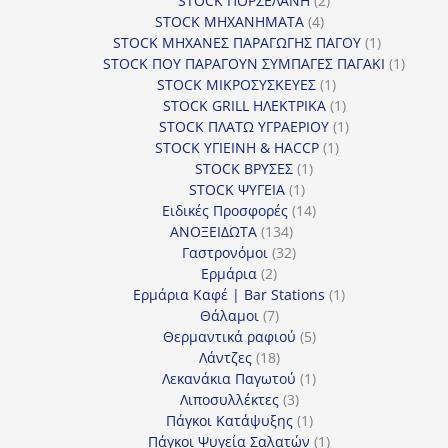
STOCK ΠΟΡΣΕΛΑΝΗ
2
4
προϊόντα
STOCK ΜΗΧΑΝΗΜΑΤΑ
4
προϊόντα
1
STOCK ΜΗΧΑΝΕΣ ΠΑΡΑΓΩΓΗΣ ΠΑΓΟΥ
1
προϊόν
1
STOCK ΠΟΥ ΠΑΡΑΓΟΥΝ ΣΥΜΠΑΓΕΣ ΠΑΓΑΚΙ
1
1
προϊόν
STOCK ΜΙΚΡΟΣΥΣΚΕΥΕΣ
1
προϊόν
1
STOCK GRILL ΗΛΕΚΤΡΙΚΑ
1
προϊόν
1
STOCK ΠΛΑΤΩ ΥΓΡΑΕΡΙΟΥ
1
1
προϊόν
STOCK ΥΓΙΕΙΝΗ & HACCP
1
1
προϊόν
STOCK ΒΡΥΣΕΣ
1
1
προϊόν
STOCK ΨΥΓΕΙΑ
1
προϊόν
14
Ειδικές Προσφορές
14
134
προϊόντα
ΑΝΟΞΕΙΔΩΤΑ
134
προϊόντα
32
Γαστρονόμοι
32
2
προϊόντα
Ερμάρια
2
προϊόντα
1
Ερμάρια Καφέ | Bar Stations
1
7
προϊόν
Θάλαμοι
7
προϊόντα
5
Θερμαντικά ραφιού
5
18
προϊόντα
Λάντζες
18
προϊόντα
1
Λεκανάκια Παγωτού
1
3
προϊόν
Λιποσυλλέκτες
3
προϊόντα
1
Πάγκοι Κατάψυξης
1
προϊόν
1
Πάγκοι Ψυγεία Σαλατών
1