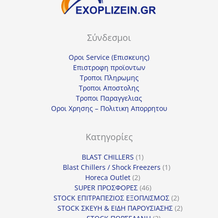
Σύνδεσμοι
Οροι Service (Επισκευης)
Επιστροφη προϊοντων
Τροποι Πληρωμης
Τροποι Αποστολης
Τροποι Παραγγελιας
Οροι Χρησης – Πολιτικη Απορρητου
Κατηγορίες
1
BLAST CHILLERS
1
προϊόν
1
Blast Chillers / Shock Freezers
1
2
προϊόν
Horeca Outlet
2
προϊόντα
46
SUPER ΠΡΟΣΦΟΡΕΣ
46
προϊόντα
2
STOCK ΕΠΙΤΡΑΠΕΖΙΟΣ ΕΞΟΠΛΙΣΜΟΣ
2
προϊόντα
2
STOCK ΣΚΕΥΗ & ΕΙΔΗ ΠΑΡΟΥΣΙΑΣΗΣ
2
2
προϊόντα