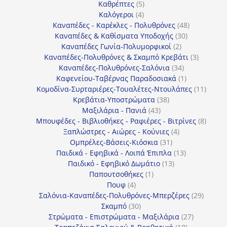
5
προϊόντα
Καθρέπτες
5
4
προϊόντα
Καλόγεροι
4
προϊόντα
48
Καναπέδες - Καρέκλες - Πολυθρόνες
48
30
προϊόντα
Καναπέδες & Καθίσματα Υποδοχής
30
2
προϊόντα
Καναπέδες Γωνία-Πολυμορφικοί
2
προϊόντα
3
Καναπέδες-Πολυθρόνες & Σκαμπό Κρεβάτι
3
34
προϊόντ
Καναπέδες-Πολυθρόνες-Σαλόνια
34
προϊόντα
1
Καφενείου-Ταβέρνας Παραδοσιακά
1
προϊόν
11
Κομοδίνα-Συρταριέρες-Τουαλέτες-Ντουλάπες
11
38
προϊόν
Κρεβάτια-Υποστρώματα
38
43
προϊόντα
Μαξιλάρια - Πανιά
43
προϊόντα
8
Μπουφέδες - Βιβλιοθήκες - Ραφιέρες - Βιτρίνες
8
4
προϊό
Ξαπλώστρες - Αιώρες - Κούνιες
4
31
προϊόντα
Ομπρέλες-Βάσεις-Κιόσκια
31
προϊόντα
13
Παιδικά - Εφηβικά - Λοιπά Έπιπλα
13
13
προϊόντα
Παιδικό - Εφηβικό Δωμάτιο
13
1
προϊόντα
Παπουτσοθήκες
1
4
προϊόν
Πουφ
4
προϊόντα
29
Σαλόνια-Καναπέδες-Πολυθρόνες-Μπερζέρες
29
30
προϊόν
Σκαμπό
30
προϊόντα
27
Στρώματα - Επιστρώματα - Μαξιλάρια
27
18
προϊόντα