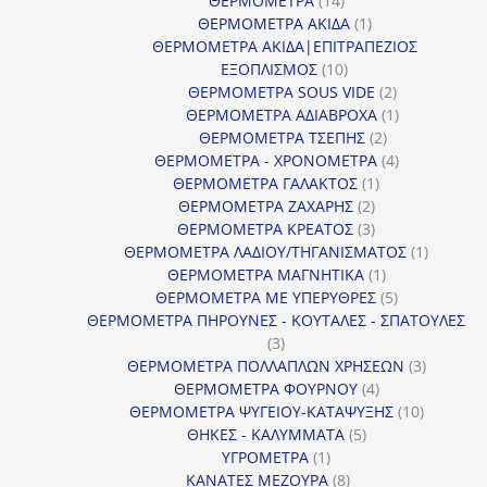
ΘΕΡΜΟΜΕΤΡΑ
14
προϊόντα
1
ΘΕΡΜΟΜΕΤΡΑ ΑΚΙΔΑ
1
προϊόν
ΘΕΡΜΟΜΕΤΡΑ ΑΚΙΔΑ|ΕΠΙΤΡΑΠΕΖΙΟΣ
10
ΕΞΟΠΛΙΣΜΟΣ
10
προϊόντα
2
ΘΕΡΜΟΜΕΤΡΑ SOUS VIDE
2
προϊόντα
1
ΘΕΡΜΟΜΕΤΡΑ ΑΔΙΑΒΡΟΧΑ
1
2
προϊόν
ΘΕΡΜΟΜΕΤΡΑ ΤΣΕΠΗΣ
2
προϊόντα
4
ΘΕΡΜΟΜΕΤΡΑ - ΧΡΟΝΟΜΕΤΡΑ
4
1
προϊόντα
ΘΕΡΜΟΜΕΤΡΑ ΓΑΛΑΚΤΟΣ
1
2
προϊόν
ΘΕΡΜΟΜΕΤΡΑ ΖΑΧΑΡΗΣ
2
προϊόντα
3
ΘΕΡΜΟΜΕΤΡΑ ΚΡΕΑΤΟΣ
3
προϊόντα
1
ΘΕΡΜΟΜΕΤΡΑ ΛΑΔΙΟΥ/ΤΗΓΑΝΙΣΜΑΤΟΣ
1
1
προϊόν
ΘΕΡΜΟΜΕΤΡΑ ΜΑΓΝΗΤΙΚΑ
1
προϊόν
5
ΘΕΡΜΟΜΕΤΡΑ ΜΕ ΥΠΕΡΥΘΡΕΣ
5
προϊόντα
ΘΕΡΜΟΜΕΤΡΑ ΠΗΡΟΥΝΕΣ - ΚΟΥΤΑΛΕΣ - ΣΠΑΤΟΥΛΕΣ
3
3
προϊόντα
3
ΘΕΡΜΟΜΕΤΡΑ ΠΟΛΛΑΠΛΩΝ ΧΡΗΣΕΩΝ
3
4
προϊόντ
ΘΕΡΜΟΜΕΤΡΑ ΦΟΥΡΝΟΥ
4
προϊόντα
10
ΘΕΡΜΟΜΕΤΡΑ ΨΥΓΕΙΟΥ-ΚΑΤΑΨΥΞΗΣ
10
5
προϊόντα
ΘΗΚΕΣ - ΚΑΛΥΜΜΑΤΑ
5
1
προϊόντα
ΥΓΡΟΜΕΤΡΑ
1
προϊόν
8
ΚΑΝΑΤΕΣ ΜΕΖΟΥΡΑ
8