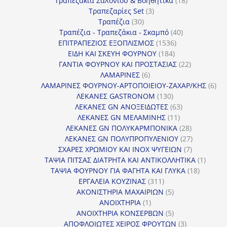
Τραπεζάκια Σαλονιού & Βοηθητικά
18
3
προϊόντα
Τραπεζαρίες Set
3
30
προϊόντα
Τραπέζια
30
προϊόντα
40
Τραπέζια - Τραπεζάκια - Σκαμπό
40
1536
προϊόντα
ΕΠΙΤΡΑΠΕΖΙΟΣ ΕΞΟΠΛΙΣΜΟΣ
1536
184
προϊόντα
ΕΙΔΗ ΚΑΙ ΣΚΕΥΗ ΦΟΥΡΝΟΥ
184
προϊόντα
22
ΓΑΝΤΙΑ ΦΟΥΡΝΟΥ ΚΑΙ ΠΡΟΣΤΑΣΙΑΣ
22
6
προϊόντα
ΛΑΜΑΡΙΝΕΣ
6
προϊόντα
6
ΛΑΜΑΡΙΝΕΣ ΦΟΥΡΝΟΥ-ΑΡΤΟΠΟΙΕΙΟΥ-ΖΑΧΑΡ/ΚΗΣ
6
130
προ
ΛΕΚΑΝΕΣ GASTRONOM
130
προϊόντα
63
ΛΕΚΑΝΕΣ GN ΑΝΟΞΕΙΔΩΤΕΣ
63
11
προϊόντα
ΛΕΚΑΝΕΣ GN ΜΕΛΑΜΙΝΗΣ
11
προϊόντα
28
ΛΕΚΑΝΕΣ GN ΠΟΛΥΚΑΡΜΠΟΝΙΚΑ
28
προϊόντα
27
ΛΕΚΑΝΕΣ GN ΠΟΛΥΠΡΟΠΥΛΕΝΙΟΥ
27
7
προϊόντα
ΣΧΑΡΕΣ ΧΡΩΜΙΟΥ ΚΑΙ INOX ΨΥΓΕΙΩΝ
7
προϊόντα
1
ΤΑΨΙΑ ΠΙΤΣΑΣ ΔΙΑΤΡΗΤΑ ΚΑΙ ΑΝΤΙΚΟΛΛΗΤΙΚΑ
1
18
προϊόν
ΤΑΨΙΑ ΦΟΥΡΝΟΥ ΓΙΑ ΦΑΓΗΤΑ ΚΑΙ ΓΛΥΚΑ
18
311
προϊόντ
ΕΡΓΑΛΕΙΑ ΚΟΥΖΙΝΑΣ
311
προϊόντα
5
ΑΚΟΝΙΣΤΗΡΙΑ ΜΑΧΑΙΡΙΩΝ
5
1
προϊόντα
ΑΝΟΙΧΤΗΡΙΑ
1
προϊόν
5
ΑΝΟΙΧΤΗΡΙΑ ΚΟΝΣΕΡΒΩΝ
5
προϊόντα
3
ΑΠΟΦΛΟΙΩΤΕΣ ΧΕΙΡΟΣ ΦΡΟΥΤΩΝ
3