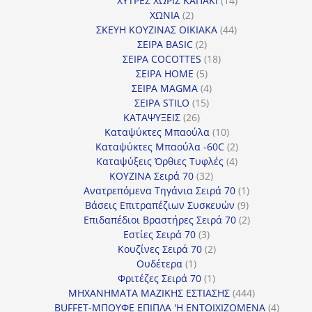
ΧΥΤΡΕΣ ΧΩΡΙΣ ΚΑΠΑΚΙ
14
2
προϊόντα
ΧΩΝΙΑ
2
προϊόντα
44
ΣΚΕΥΗ ΚΟΥΖΙΝΑΣ ΟΙΚΙΑΚΑ
44
2
προϊόντα
ΣΕΙΡΑ BASIC
2
προϊόντα
18
ΣΕΙΡΑ COCOTTES
18
5
προϊόντα
ΣΕΙΡΑ HOME
5
προϊόντα
4
ΣΕΙΡΑ MAGMA
4
15
προϊόντα
ΣΕΙΡΑ STILO
15
26
προϊόντα
ΚΑΤΑΨΥΞΕΙΣ
26
προϊόντα
10
Καταψύκτες Μπαούλα
10
προϊόντα
2
Καταψύκτες Μπαούλα -60C
2
4
προϊόντα
Καταψύξεις Όρθιες Τυφλές
4
32
προϊόντα
ΚΟΥΖΙΝΑ Σειρά 70
32
προϊόντα
1
Ανατρεπόμενα Τηγάνια Σειρά 70
1
9
προϊόν
Βάσεις Επιτραπέζιων Συσκευών
9
προϊόντα
2
Επιδαπέδιοι Βραστήρες Σειρά 70
2
3
προϊόντα
Εστίες Σειρά 70
3
προϊόντα
2
Κουζίνες Σειρά 70
2
1
προϊόντα
Ουδέτερα
1
προϊόν
1
Φριτέζες Σειρά 70
1
προϊόν
444
ΜΗΧΑΝΗΜΑΤΑ ΜΑΖΙΚΗΣ ΕΣΤΙΑΣΗΣ
444
προϊόντα
4
BUFFET-ΜΠΟΥΦΕ ΕΠΙΠΛΑ 'Η ΕΝΤΟΙΧΙΖΟΜΕΝΑ
4