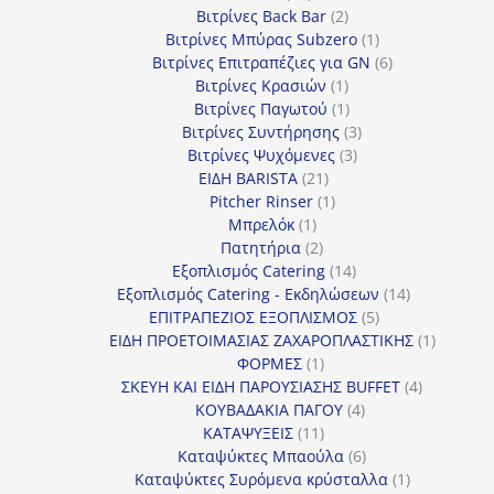
προϊόντα
2
Βιτρίνες Back Bar
2
προϊόντα
1
Βιτρίνες Mπύρας Subzero
1
προϊόν
6
Βιτρίνες Επιτραπέζιες για GN
6
1
προϊόντα
Βιτρίνες Κρασιών
1
προϊόν
1
Βιτρίνες Παγωτού
1
προϊόν
3
Βιτρίνες Συντήρησης
3
3
προϊόντα
Βιτρίνες Ψυχόμενες
3
21
προϊόντα
ΕΙΔΗ BARISTA
21
προϊόντα
1
Pitcher Rinser
1
1
προϊόν
Μπρελόκ
1
προϊόν
2
Πατητήρια
2
προϊόντα
14
Εξοπλισμός Catering
14
προϊόντα
14
Εξοπλισμός Catering - Εκδηλώσεων
14
5
προϊόντα
ΕΠΙΤΡΑΠΕΖΙΟΣ ΕΞΟΠΛΙΣΜΟΣ
5
προϊόντα
1
ΕΙΔΗ ΠΡΟΕΤΟΙΜΑΣΙΑΣ ΖΑΧΑΡΟΠΛΑΣΤΙΚΗΣ
1
1
προϊόν
ΦΟΡΜΕΣ
1
προϊόν
4
ΣΚΕΥΗ ΚΑΙ ΕΙΔΗ ΠΑΡΟΥΣΙΑΣΗΣ BUFFET
4
4
προϊόντα
ΚΟΥΒΑΔΑΚΙΑ ΠΑΓΟΥ
4
11
προϊόντα
ΚΑΤΑΨΥΞΕΙΣ
11
προϊόντα
6
Καταψύκτες Μπαούλα
6
προϊόντα
1
Καταψύκτες Συρόμενα κρύσταλλα
1