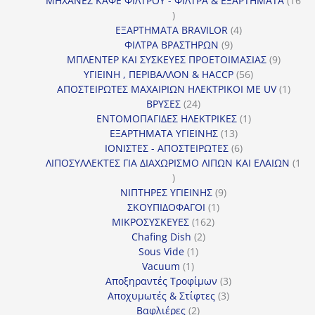
ΜΗΧΑΝΕΣ ΚΑΦΕ ΦΙΛΤΡΟΥ - ΦΙΛΤΡΑ & ΕΞΑΡΤΗΜΑΤΑ
16
16
προϊόντα
4
ΕΞΑΡΤΗΜΑΤΑ BRAVILOR
4
9
προϊόντα
ΦΙΛΤΡΑ ΒΡΑΣΤΗΡΩΝ
9
προϊόντα
9
ΜΠΛΕΝΤΕΡ ΚΑΙ ΣΥΣΚΕΥΕΣ ΠΡΟΕΤΟΙΜΑΣΙΑΣ
9
56
προϊόντ
ΥΓΙΕΙΝΗ , ΠΕΡΙΒΑΛΛΟΝ & HACCP
56
προϊόντα
1
ΑΠΟΣΤΕΙΡΩΤΕΣ ΜΑΧΑΙΡΙΩΝ ΗΛΕΚΤΡΙΚΟΙ ΜΕ UV
1
24
προϊό
ΒΡΥΣΕΣ
24
προϊόντα
1
ΕΝΤΟΜΟΠΑΓΙΔΕΣ ΗΛΕΚΤΡΙΚΕΣ
1
13
προϊόν
ΕΞΑΡΤΗΜΑΤΑ ΥΓΙΕΙΝΗΣ
13
προϊόντα
6
ΙΟΝΙΣΤΕΣ - ΑΠΟΣΤΕΙΡΩΤΕΣ
6
προϊόντα
ΛΙΠΟΣΥΛΛΕΚΤΕΣ ΓΙΑ ΔΙΑΧΩΡΙΣΜΟ ΛΙΠΩΝ ΚΑΙ ΕΛΑΙΩΝ
1
1
προϊόν
9
ΝΙΠΤΗΡΕΣ ΥΓΙΕΙΝΗΣ
9
1
προϊόντα
ΣΚΟΥΠΙΔΟΦΑΓΟΙ
1
162
προϊόν
ΜΙΚΡΟΣΥΣΚΕΥΕΣ
162
2
προϊόντα
Chafing Dish
2
1
προϊόντα
Sous Vide
1
1
προϊόν
Vacuum
1
προϊόν
3
Αποξηραντές Τροφίμων
3
3
προϊόντα
Αποχυμωτές & Στίφτες
3
2
προϊόντα
Βαφλιέρες
2