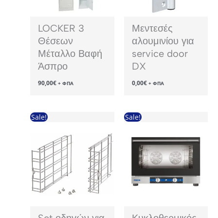
LOCKER 3
Μεντεσές
Θέσεων
αλουμινίου για
Μέταλλο Βαφή
service door
Άσπρο
DX
90,00
€
0,00
€
+ ΦΠΑ
+ ΦΠΑ
Sale!
Sale!
Set οδηγών για
Κυκλοθερμικός