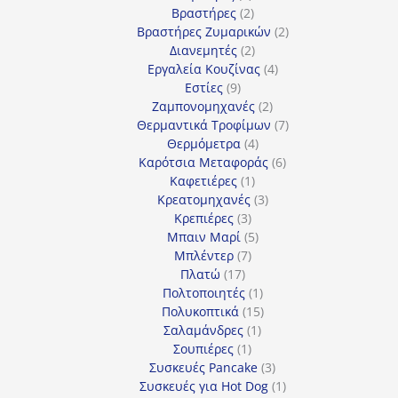
προϊόντα
2
Βραστήρες
2
προϊόντα
2
Βραστήρες Ζυμαρικών
2
2
προϊόντα
Διανεμητές
2
προϊόντα
4
Εργαλεία Κουζίνας
4
9
προϊόντα
Εστίες
9
προϊόντα
2
Ζαμπονομηχανές
2
προϊόντα
7
Θερμαντικά Τροφίμων
7
4
προϊόντα
Θερμόμετρα
4
προϊόντα
6
Καρότσια Μεταφοράς
6
1
προϊόντα
Καφετιέρες
1
προϊόν
3
Κρεατομηχανές
3
3
προϊόντα
Κρεπιέρες
3
προϊόντα
5
Μπαιν Μαρί
5
7
προϊόντα
Μπλέντερ
7
17
προϊόντα
Πλατώ
17
προϊόντα
1
Πολτοποιητές
1
προϊόν
15
Πολυκοπτικά
15
1
προϊόντα
Σαλαμάνδρες
1
1
προϊόν
Σουπιέρες
1
προϊόν
3
Συσκευές Pancake
3
προϊόντα
1
Συσκευές για Hot Dog
1