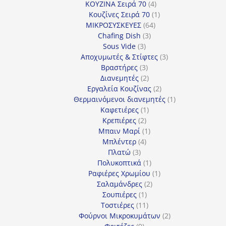
4
προϊόν
ΚΟΥΖΙΝΑ Σειρά 70
4
προϊόντα
1
Κουζίνες Σειρά 70
1
64
προϊόν
ΜΙΚΡΟΣΥΣΚΕΥΕΣ
64
3
προϊόντα
Chafing Dish
3
3
προϊόντα
Sous Vide
3
προϊόντα
3
Αποχυμωτές & Στίφτες
3
3
προϊόντα
Βραστήρες
3
προϊόντα
2
Διανεμητές
2
προϊόντα
2
Εργαλεία Κουζίνας
2
προϊόντα
1
Θερμαινόμενοι διανεμητές
1
1
προϊόν
Καφετιέρες
1
2
προϊόν
Κρεπιέρες
2
προϊόντα
1
Μπαιν Μαρί
1
4
προϊόν
Μπλέντερ
4
3
προϊόντα
Πλατώ
3
προϊόντα
1
Πολυκοπτικά
1
προϊόν
1
Ραφιέρες Χρωμίου
1
2
προϊόν
Σαλαμάνδρες
2
1
προϊόντα
Σουπιέρες
1
προϊόν
11
Τοστιέρες
11
προϊόντα
2
Φούρνοι Μικροκυμάτων
2
9
προϊόντα