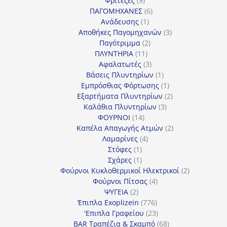
Φριτέζες
9
προϊόντα
6
ΠΑΓΟΜΗΧΑΝΕΣ
6
1
προϊόντα
Ανάδευσης
1
προϊόν
3
Αποθήκες Παγομηχανών
3
2
προϊόντα
Παγότριμμα
2
11
προϊόντα
ΠΛΥΝΤΗΡΙΑ
11
προϊόντα
3
Αφαλατωτές
3
προϊόντα
1
Βάσεις Πλυντηρίων
1
προϊόν
1
Εμπρόσθιας Φόρτωσης
1
προϊόν
2
Εξαρτήματα Πλυντηρίων
2
3
προϊόντα
Καλάθια Πλυντηρίων
3
14
προϊόντα
ΦΟΥΡΝΟΙ
14
προϊόντα
2
Καπέλα Απαγωγής Ατμών
2
4
προϊόντα
Λαμαρίνες
4
1
προϊόντα
Στόφες
1
προϊόν
1
Σχάρες
1
προϊόν
2
Φούρνοι Κυκλοθερμικοί Ηλεκτρικοί
2
4
προϊόντα
Φούρνοι Πίτσας
4
2
προϊόντα
ΨΥΓΕΙΑ
2
προϊόντα
776
Έπιπλα Exoplizein
776
προϊόντα
23
'Επιπλα Γραφείου
23
προϊόντα
68
BAR Τραπέζια & Σκαμπό
68