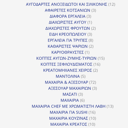
προϊόντα
12
ΑΥΓΟΔΑΡΤΕΣ ΑΝΟΞΕΙΔΩΤΟΙ ΚΑΙ ΣΙΛΙΚΟΝΗΣ
12
3
προϊόν
ΑΦΑΙΡΕΤΕΣ ΚΟΤΣΑΝΙΩΝ
3
3
προϊόντα
ΔΙΑΦΟΡΑ ΕΡΓΑΛΕΙΑ
3
προϊόντα
1
ΔΙΑΧΩΡΙΣΤΕΣ ΑΥΓΟΥ
1
προϊόν
2
ΔΙΑΧΩΡΙΣΤΕΣ ΦΡΟΥΤΩΝ
2
3
προϊόντα
ΕΙΔΗ ΚΡΕΟΠΩΛΕΙΟΥ
3
προϊόντα
8
ΕΡΓΑΛΕΙΑ ΓΙΑ ΤΡΥΠΕΣ
8
προϊόντα
2
ΚΑΘΑΡΙΣΤΕΣ ΨΑΡΙΩΝ
2
1
προϊόντα
ΚΑΡΥΟΘΡΑΥΣΤΕΣ
1
προϊόν
15
ΚΟΠΤΕΣ ΑΥΓΩΝ-ΖΥΜΗΣ-ΤΥΡΙΩΝ
15
16
προϊόντα
ΚΟΠΤΕΣ ΞΕΦΛΟΥΔΙΣΜΑΤΟΣ
16
2
προϊόντα
ΚΡΕΑΤΟΜΗΧΑΝΕΣ ΧΕΙΡΟΣ
2
5
προϊόντα
ΜΑΝΤΟΛΙΝΑ
5
προϊόντα
72
ΜΑΧΑΙΡΙΑ & ΑΞΕΣΟΥΑΡ
72
προϊόντα
3
ΑΞΕΣΟΥΑΡ ΜΑΧΑΙΡΙΩΝ
3
3
προϊόντα
ΜΑΣΑΤΙ
3
προϊόντα
6
ΜΑΧΑΙΡΙΑ
6
προϊόντα
13
ΜΑΧΑΙΡΙΑ CHEF ΜΕ ΧΡΩΜΑΤΙΣΤΗ ΛΑΒΗ
13
16
προϊόντ
ΜΑΧΑΙΡΙΑ ΓΙΑ SUSHI
16
προϊόντα
10
ΜΑΧΑΙΡΙΑ ΚΟΥΖΙΝΑΣ
10
10
προϊόντα
ΜΑΧΑΙΡΙΑ ΚΡΕΑΤΟΣ
10