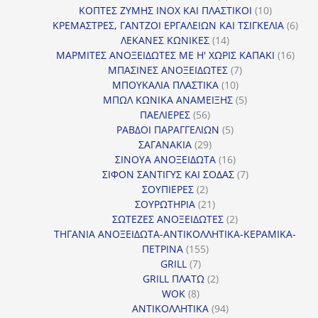
προϊόντα
10
ΚΟΠΤΕΣ ΖΥΜΗΣ INOX ΚΑΙ ΠΛΑΣΤΙΚΟΙ
10
προϊόντα
6
ΚΡΕΜΑΣΤΡΕΣ, ΓΑΝΤΖΟΙ ΕΡΓΑΛΕΙΩΝ ΚΑΙ ΤΣΙΓΚΕΛΙΑ
6
14
προϊ
ΛΕΚΑΝΕΣ ΚΩΝΙΚΕΣ
14
προϊόντα
16
ΜΑΡΜΙΤΕΣ ΑΝΟΞΕΙΔΩΤΕΣ ΜΕ Η' ΧΩΡΙΣ ΚΑΠΑΚΙ
16
7
προϊ
ΜΠΑΣΙΝΕΣ ΑΝΟΞΕΙΔΩΤΕΣ
7
10
προϊόντα
ΜΠΟΥΚΑΛΙΑ ΠΛΑΣΤΙΚΑ
10
προϊόντα
5
ΜΠΩΛ ΚΩΝΙΚΑ ΑΝΑΜΕΙΞΗΣ
5
56
προϊόντα
ΠΑΕΛΙΕΡΕΣ
56
προϊόντα
5
ΡΑΒΔΟΙ ΠΑΡΑΓΓΕΛΙΩΝ
5
29
προϊόντα
ΣΑΓΑΝΑΚΙΑ
29
προϊόντα
16
ΣΙΝΟΥΑ ΑΝΟΞΕΙΔΩΤΑ
16
προϊόντα
7
ΣΙΦΟΝ ΣΑΝΤΙΓΥΣ ΚΑΙ ΣΟΔΑΣ
7
2
προϊόντα
ΣΟΥΠΙΕΡΕΣ
2
προϊόντα
21
ΣΟΥΡΩΤΗΡΙΑ
21
προϊόντα
2
ΣΩΤΕΖΕΣ ΑΝΟΞΕΙΔΩΤΕΣ
2
προϊόντα
ΤΗΓΑΝΙΑ ΑΝΟΞΕΙΔΩΤΑ-ΑΝΤΙΚΟΛΛΗΤΙΚΑ-ΚΕΡΑΜΙΚΑ-
155
ΠΕΤΡΙΝΑ
155
7
προϊόντα
GRILL
7
προϊόντα
2
GRILL ΠΛΑΤΩ
2
8
προϊόντα
WOK
8
προϊόντα
94
ΑΝΤΙΚΟΛΛΗΤΙΚΑ
94