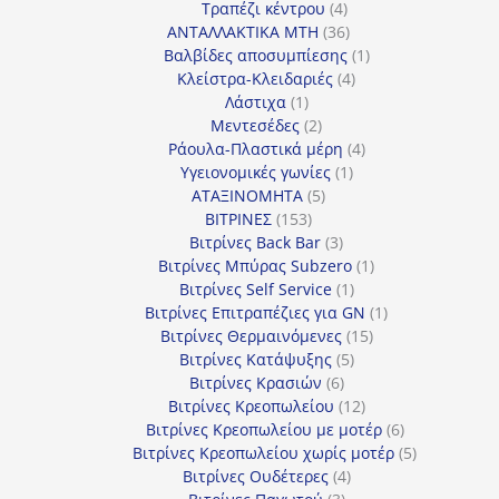
4
προϊόντα
Τραπέζι κέντρου
4
προϊόντα
36
ΑΝΤΑΛΛΑΚΤΙΚΑ MTH
36
προϊόντα
1
Βαλβίδες αποσυμπίεσης
1
4
προϊόν
Κλείστρα-Κλειδαριές
4
1
προϊόντα
Λάστιχα
1
προϊόν
2
Μεντεσέδες
2
προϊόντα
4
Ράουλα-Πλαστικά μέρη
4
1
προϊόντα
Υγειονομικές γωνίες
1
5
προϊόν
ΑΤΑΞΙΝΟΜΗΤΑ
5
153
προϊόντα
ΒΙΤΡΙΝΕΣ
153
προϊόντα
3
Βιτρίνες Back Bar
3
προϊόντα
1
Βιτρίνες Mπύρας Subzero
1
1
προϊόν
Βιτρίνες Self Service
1
προϊόν
1
Βιτρίνες Επιτραπέζιες για GN
1
15
προϊόν
Βιτρίνες Θερμαινόμενες
15
5
προϊόντα
Βιτρίνες Κατάψυξης
5
6
προϊόντα
Βιτρίνες Κρασιών
6
προϊόντα
12
Βιτρίνες Κρεοπωλείου
12
προϊόντα
6
Βιτρίνες Κρεοπωλείου με μοτέρ
6
προϊόντα
5
Βιτρίνες Κρεοπωλείου χωρίς μοτέρ
5
4
προϊόντα
Βιτρίνες Ουδέτερες
4
3
προϊόντα