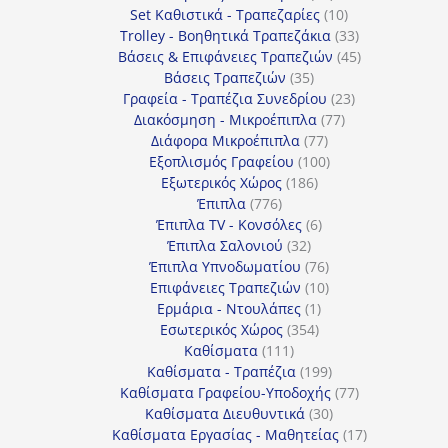
προϊόντα
10
Set Καθιστικά - Τραπεζαρίες
10
προϊόντα
33
Trolley - Βοηθητικά Τραπεζάκια
33
προϊόντα
45
Βάσεις & Επιφάνειες Τραπεζιών
45
35
προϊόντα
Βάσεις Τραπεζιών
35
προϊόντα
23
Γραφεία - Τραπέζια Συνεδρίου
23
77
προϊόντα
Διακόσμηση - Μικροέπιπλα
77
77
προϊόντα
Διάφορα Μικροέπιπλα
77
προϊόντα
100
Εξοπλισμός Γραφείου
100
186
προϊόντα
Εξωτερικός Χώρος
186
776
προϊόντα
Έπιπλα
776
προϊόντα
6
Έπιπλα TV - Κονσόλες
6
32
προϊόντα
Έπιπλα Σαλονιού
32
προϊόντα
76
Έπιπλα Υπνοδωματίου
76
10
προϊόντα
Επιφάνειες Τραπεζιών
10
1
προϊόντα
Ερμάρια - Ντουλάπες
1
354
προϊόν
Εσωτερικός Χώρος
354
111
προϊόντα
Καθίσματα
111
προϊόντα
199
Καθίσματα - Τραπέζια
199
προϊόντα
77
Καθίσματα Γραφείου-Υποδοχής
77
30
προϊόντα
Καθίσματα Διευθυντικά
30
προϊόντα
17
Καθίσματα Εργασίας - Μαθητείας
17