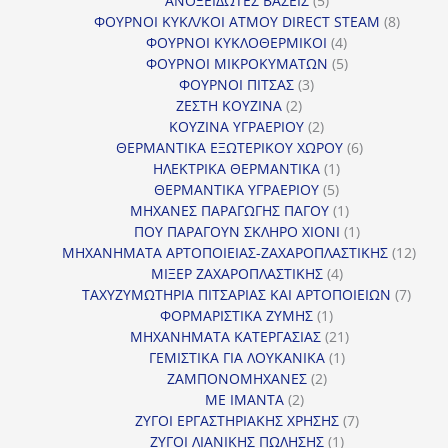
ΑΝΟΞΕΙΔΩΤΕΣ ΒΑΣΕΙΣ
5
προϊόντα
8
ΦΟΥΡΝΟΙ ΚΥΚΛ/ΚΟΙ ΑΤΜΟΥ DIRECT STEAM
8
4
προϊόν
ΦΟΥΡΝΟΙ ΚΥΚΛΟΘΕΡΜΙΚΟΙ
4
προϊόντα
5
ΦΟΥΡΝΟΙ ΜΙΚΡΟΚΥΜΑΤΩΝ
5
3
προϊόντα
ΦΟΥΡΝΟΙ ΠΙΤΣΑΣ
3
2
προϊόντα
ΖΕΣΤΗ ΚΟΥΖΙΝΑ
2
προϊόντα
2
ΚΟΥΖΙΝΑ ΥΓΡΑΕΡΙΟΥ
2
προϊόντα
6
ΘΕΡΜΑΝΤΙΚΑ ΕΞΩΤΕΡΙΚΟΥ ΧΩΡΟΥ
6
1
προϊόντα
ΗΛΕΚΤΡΙΚΑ ΘΕΡΜΑΝΤΙΚΑ
1
5
προϊόν
ΘΕΡΜΑΝΤΙΚΑ ΥΓΡΑΕΡΙΟΥ
5
προϊόντα
1
ΜΗΧΑΝΕΣ ΠΑΡΑΓΩΓΗΣ ΠΑΓΟΥ
1
προϊόν
1
ΠΟΥ ΠΑΡΑΓΟΥΝ ΣΚΛΗΡΟ ΧΙΟΝΙ
1
προϊόν
12
ΜΗΧΑΝΗΜΑΤΑ ΑΡΤΟΠΟΙΕΙΑΣ-ΖΑΧΑΡΟΠΛΑΣΤΙΚΗΣ
12
4
προϊ
ΜΙΞΕΡ ΖΑΧΑΡΟΠΛΑΣΤΙΚΗΣ
4
προϊόντα
7
ΤΑΧΥΖΥΜΩΤΗΡΙΑ ΠΙΤΣΑΡΙΑΣ ΚΑΙ ΑΡΤΟΠΟΙΕΙΩΝ
7
1
προϊό
ΦΟΡΜΑΡΙΣΤΙΚΑ ΖΥΜΗΣ
1
προϊόν
21
ΜΗΧΑΝΗΜΑΤΑ ΚΑΤΕΡΓΑΣΙΑΣ
21
1
προϊόντα
ΓΕΜΙΣΤΙΚΑ ΓΙΑ ΛΟΥΚΑΝΙΚΑ
1
2
προϊόν
ΖΑΜΠΟΝΟΜΗΧΑΝΕΣ
2
2
προϊόντα
ΜΕ ΙΜΑΝΤΑ
2
προϊόντα
7
ΖΥΓΟΙ ΕΡΓΑΣΤΗΡΙΑΚΗΣ ΧΡΗΣΗΣ
7
1
προϊόντα
ΖΥΓΟΙ ΛΙΑΝΙΚΗΣ ΠΩΛΗΣΗΣ
1