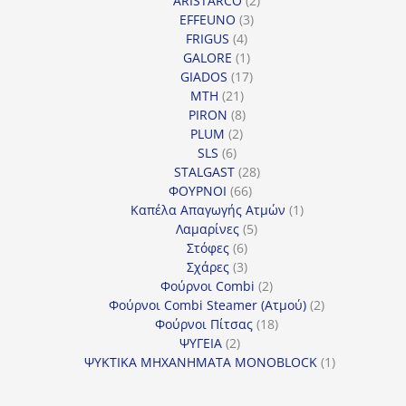
ARISTARCO
2
3
προϊόντα
EFFEUNO
3
4
προϊόντα
FRIGUS
4
προϊόντα
1
GALORE
1
προϊόν
17
GIADOS
17
21
προϊόντα
MTH
21
προϊόντα
8
PIRON
8
2
προϊόντα
PLUM
2
6
προϊόντα
SLS
6
προϊόντα
28
STALGAST
28
66
προϊόντα
ΦΟΥΡΝΟΙ
66
προϊόντα
1
Καπέλα Απαγωγής Ατμών
1
5
προϊόν
Λαμαρίνες
5
6
προϊόντα
Στόφες
6
προϊόντα
3
Σχάρες
3
προϊόντα
2
Φούρνοι Combi
2
προϊόντα
2
Φούρνοι Combi Steamer (Ατμού)
2
18
προϊόντα
Φούρνοι Πίτσας
18
2
προϊόντα
ΨΥΓΕΙΑ
2
προϊόντα
1
ΨΥΚΤΙΚΑ ΜΗΧΑΝΗΜΑΤΑ MONOBLOCK
1
προϊόν