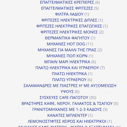
προϊόντα
6
ΕΠΑΓΓΕΛΜΑΤΙΚΕΣ ΚΡΕΠΙΕΡΕΣ
6
5
προϊόντα
ΕΠΑΓΓΕΛΜΑΤΙΚΕΣ ΦΡΙΤΕΖΕΣ
5
1
προϊόντα
ΦΙΛΤΡΑ ΛΑΔΙΟΥ
1
προϊόν
1
ΦΡΙΤΕΖΕΣ ΗΛΕΚΤΡΙΚΕΣ ΔΙΠΛΕΣ
1
προϊόν
1
ΦΡΙΤΕΖΕΣ ΗΛΕΚΤΡΙΚΕΣ ΕΠΑΓΩΓΙΚΕΣ
1
2
προϊόν
ΦΡΙΤΕΖΕΣ ΗΛΕΚΤΡΙΚΕΣ ΜΟΝΕΣ
2
1
προϊόντα
ΘΕΡΜΑΝΤΙΚΑ ΦΑΓΗΤΟΥ
1
11
προϊόν
ΜΗΧΑΝΕΣ HOT DOG
11
προϊόντα
2
ΜΗΧΑΝΕΣ ΓΙΑ ΜΑΛΛΙ ΤΗΣ ΓΡΙΑΣ
2
1
προϊόντα
ΜΗΧΑΝΕΣ ΠΟΠ ΚΟΡΝ
1
προϊόν
6
ΜΠΑΙΝ ΜΑΡΙ ΗΛΕΚΤΡΙΚΑ
6
προϊόντα
7
ΠΛΑΤΩ ΗΛΕΚΤΡΙΚΑ ΚΑΙ ΥΓΡΑΕΡΙΟΥ
7
1
προϊόντα
ΠΛΑΤΩ ΗΛΕΚΤΡΙΚΑ
1
6
προϊόν
ΠΛΑΤΩ ΥΓΡΑΕΡΙΟΥ
6
προϊόντα
ΣΑΛΑΜΑΝΔΡΕΣ ΜΕ ΠΙΑΣΤΡΕΣ Η' ΜΕ ΑΥΞΟΜΕΙΩΣΗ
6
ΥΨΟΥΣ
6
προϊόντα
35
ΣΥΣΚΕΥΕΣ CAFE-ΠΑΓΩΤΟΥ
35
προϊόντα
5
ΒΡΑΣΤΗΡΕΣ ΚΑΦΕ, ΝΕΡΟΥ, ΓΑΛΑΚΤΟΣ & ΤΣΑΓΙΟΥ
5
3
προϊ
ΓΡΑΝΙΤΟΜΗΧΑΝΕΣ ΜΕ 1-2-3 ΚΑΔΟΥΣ
3
1
προϊόντα
ΚΑΝΑΤΕΣ ΜΠΛΕΝΤΕΡ
1
προϊόν
1
ΛΕΜΟΝΟΣΤΙΦΤΕΣ ΧΕΙΡΟΣ ΚΑΙ ΗΛΕΚΤΡΙΚΟΙ
1
προϊόν