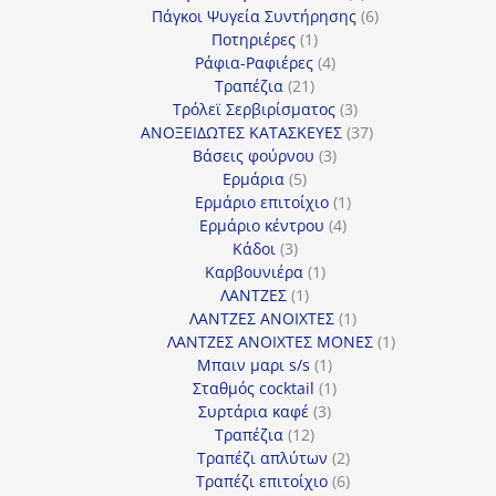
προϊόν
6
Πάγκοι Ψυγεία Συντήρησης
6
1
προϊόντα
Ποτηριέρες
1
προϊόν
4
Ράφια-Ραφιέρες
4
21
προϊόντα
Τραπέζια
21
προϊόντα
3
Τρόλεϊ Σερβιρίσματος
3
προϊόντα
37
ΑΝΟΞΕΙΔΩΤΕΣ ΚΑΤΑΣΚΕΥΕΣ
37
3
προϊόντα
Βάσεις φούρνου
3
5
προϊόντα
Ερμάρια
5
προϊόντα
1
Ερμάριο επιτοίχιο
1
4
προϊόν
Ερμάριο κέντρου
4
3
προϊόντα
Κάδοι
3
προϊόντα
1
Καρβουνιέρα
1
1
προϊόν
ΛΑΝΤΖΕΣ
1
προϊόν
1
ΛΑΝΤΖΕΣ ΑΝΟΙΧΤΕΣ
1
προϊόν
1
ΛΑΝΤΖΕΣ ΑΝΟΙΧΤΕΣ ΜΟΝΕΣ
1
1
προϊόν
Μπαιν μαρι s/s
1
προϊόν
1
Σταθμός cocktail
1
3
προϊόν
Συρτάρια καφέ
3
12
προϊόντα
Τραπέζια
12
προϊόντα
2
Τραπέζι απλύτων
2
προϊόντα
6
Τραπέζι επιτοίχιο
6