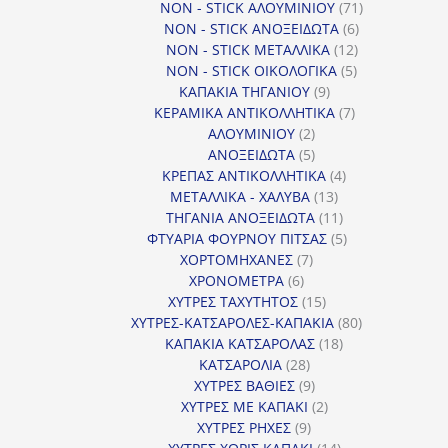
προϊόντα
71
NON - STICK ΑΛΟΥΜΙΝΙΟΥ
71
6
προϊόντα
NON - STICK ΑΝΟΞΕΙΔΩΤΑ
6
12
προϊόντα
NON - STICK ΜΕΤΑΛΛΙΚΑ
12
5
προϊόντα
NON - STICK ΟΙΚΟΛΟΓΙΚΑ
5
9
προϊόντα
ΚΑΠΑΚΙΑ ΤΗΓΑΝΙΟΥ
9
προϊόντα
7
ΚΕΡΑΜΙΚΑ ΑΝΤΙΚΟΛΛΗΤΙΚΑ
7
2
προϊόντα
ΑΛΟΥΜΙΝΙΟΥ
2
προϊόντα
5
ΑΝΟΞΕΙΔΩΤΑ
5
προϊόντα
4
ΚΡΕΠΑΣ ΑΝΤΙΚΟΛΛΗΤΙΚΑ
4
13
προϊόντα
ΜΕΤΑΛΛΙΚΑ - ΧΑΛΥΒΑ
13
προϊόντα
11
ΤΗΓΑΝΙΑ ΑΝΟΞΕΙΔΩΤΑ
11
προϊόντα
5
ΦΤΥΑΡΙΑ ΦΟΥΡΝΟΥ ΠΙΤΣΑΣ
5
7
προϊόντα
ΧΟΡΤΟΜΗΧΑΝΕΣ
7
6
προϊόντα
ΧΡΟΝΟΜΕΤΡΑ
6
προϊόντα
15
ΧΥΤΡΕΣ ΤΑΧΥΤΗΤΟΣ
15
προϊόντα
80
ΧΥΤΡΕΣ-ΚΑΤΣΑΡΟΛΕΣ-ΚΑΠΑΚΙΑ
80
18
προϊόντα
ΚΑΠΑΚΙΑ ΚΑΤΣΑΡΟΛΑΣ
18
28
προϊόντα
ΚΑΤΣΑΡΟΛΙΑ
28
προϊόντα
9
ΧΥΤΡΕΣ ΒΑΘΙΕΣ
9
προϊόντα
2
ΧΥΤΡΕΣ ΜΕ ΚΑΠΑΚΙ
2
9
προϊόντα
ΧΥΤΡΕΣ ΡΗΧΕΣ
9
προϊόντα
14