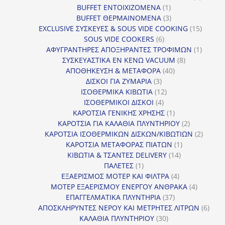
1
προϊόν
BUFFET ΕΝΤΟΙΧΙΖΟΜΕΝΑ
1
προϊόν
3
BUFFET ΘΕΡΜΑΙΝΟΜΕΝΑ
3
προϊόντα
15
EXCLUSIVE ΣΥΣΚΕΥΕΣ & SOUS VIDE COOKING
15
6
προϊόν
SOUS VIDE COOKERS
6
προϊόντα
1
ΑΦΥΓΡΑΝΤΗΡΕΣ ΑΠΟΞΗΡΑΝΤΕΣ ΤΡΟΦΙΜΩΝ
1
8
προϊόν
ΣΥΣΚΕΥΑΣΤΙΚΑ ΕΝ ΚΕΝΩ VACUUM
8
40
προϊόντα
ΑΠΟΘΗΚΕΥΣΗ & ΜΕΤΑΦΟΡΑ
40
3
προϊόντα
ΔΙΣΚΟΙ ΓΙΑ ΖΥΜΑΡΙΑ
3
προϊόντα
12
ΙΣΟΘΕΡΜΙΚΑ ΚΙΒΩΤΙΑ
12
4
προϊόντα
ΙΣΟΘΕΡΜΙΚΟΙ ΔΙΣΚΟΙ
4
προϊόντα
1
ΚΑΡΟΤΣΙΑ ΓΕΝΙΚΗΣ ΧΡΗΣΗΣ
1
προϊόν
2
ΚΑΡΟΤΣΙΑ ΓΙΑ ΚΑΛΑΘΙΑ ΠΛΥΝΤΗΡΙΟΥ
2
προϊόντα
2
ΚΑΡΟΤΣΙΑ ΙΣΟΘΕΡΜΙΚΩΝ ΔΙΣΚΩΝ/ΚΙΒΩΤΙΩΝ
2
1
προϊόν
ΚΑΡΟΤΣΙΑ ΜΕΤΑΦΟΡΑΣ ΠΙΑΤΩΝ
1
14
προϊόν
ΚΙΒΩΤΙΑ & ΤΣΑΝΤΕΣ DELIVERY
14
1
προϊόντα
ΠΑΛΕΤΕΣ
1
προϊόν
4
ΕΞΑΕΡΙΣΜΟΣ ΜΟΤΕΡ ΚΑΙ ΦΙΛΤΡΑ
4
προϊόντα
4
ΜΟΤΕΡ ΕΞΑΕΡΙΣΜΟΥ ΕΝΕΡΓΟΥ ΑΝΘΡΑΚΑ
4
37
προϊόντ
ΕΠΑΓΓΕΛΜΑΤΙΚΑ ΠΛΥΝΤΗΡΙΑ
37
προϊόντα
6
ΑΠΟΣΚΛΗΡΥΝΤΕΣ ΝΕΡΟΥ ΚΑΙ ΜΕΤΡΗΤΕΣ ΛΙΤΡΩΝ
6
30
προϊ
ΚΑΛΑΘΙΑ ΠΛΥΝΤΗΡΙΟΥ
30