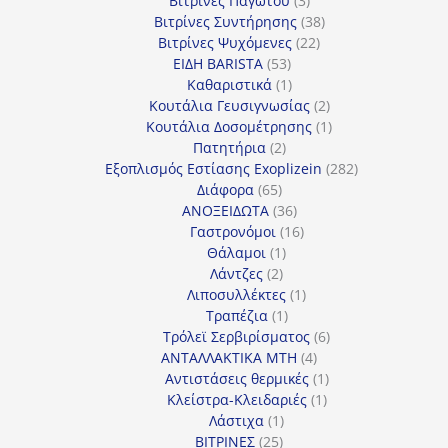
Βιτρίνες Παγωτού
3
προϊόντα
38
Βιτρίνες Συντήρησης
38
22
προϊόντα
Βιτρίνες Ψυχόμενες
22
53
προϊόντα
ΕΙΔΗ BARISTA
53
προϊόντα
1
Καθαριστικά
1
προϊόν
2
Κουτάλια Γευσιγνωσίας
2
προϊόντα
1
Κουτάλια Δοσομέτρησης
1
2
προϊόν
Πατητήρια
2
προϊόντα
282
Εξοπλισμός Εστίασης Exoplizein
282
65
προϊόντα
Διάφορα
65
προϊόντα
36
ΑΝΟΞΕΙΔΩΤΑ
36
προϊόντα
16
Γαστρονόμοι
16
1
προϊόντα
Θάλαμοι
1
2
προϊόν
Λάντζες
2
προϊόντα
1
Λιποσυλλέκτες
1
1
προϊόν
Τραπέζια
1
προϊόν
6
Τρόλεϊ Σερβιρίσματος
6
4
προϊόντα
ΑΝΤΑΛΛΑΚΤΙΚΑ MTH
4
προϊόντα
1
Αντιστάσεις θερμικές
1
1
προϊόν
Κλείστρα-Κλειδαριές
1
1
προϊόν
Λάστιχα
1
25
προϊόν
ΒΙΤΡΙΝΕΣ
25