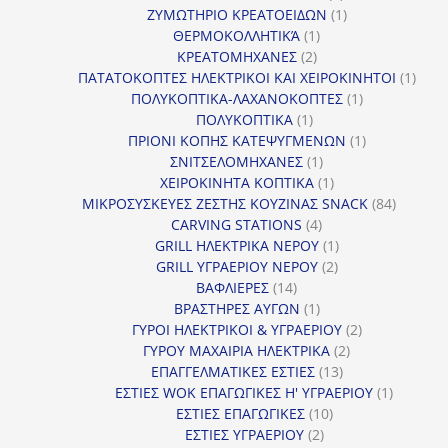
προϊόν
1
ΖΥΜΩΤΗΡΙΟ ΚΡΕΑΤΟΕΙΔΩΝ
1
1
προϊόν
ΘΕΡΜΟΚΟΛΛΗΤΙΚΆ
1
2
προϊόν
ΚΡΕΑΤΟΜΗΧΑΝΕΣ
2
προϊόντα
1
ΠΑΤΑΤΟΚΟΠΤΕΣ ΗΛΕΚΤΡΙΚΟΙ ΚΑΙ ΧΕΙΡΟΚΙΝΗΤΟΙ
1
1
προϊ
ΠΟΛΥΚΟΠΤΙΚΑ-ΛΑΧΑΝΟΚΟΠΤΕΣ
1
1
προϊόν
ΠΟΛΥΚΟΠΤΙΚΑ
1
προϊόν
1
ΠΡΙΟΝΙ ΚΟΠΗΣ ΚΑΤΕΨΥΓΜΕΝΩΝ
1
1
προϊόν
ΣΝΙΤΣΕΛΟΜΗΧΑΝΕΣ
1
προϊόν
1
ΧΕΙΡΟΚΙΝΗΤΑ ΚΟΠΤΙΚΑ
1
προϊόν
84
ΜΙΚΡΟΣΥΣΚΕΥΕΣ ΖΕΣΤΗΣ ΚΟΥΖΙΝΑΣ SNACK
84
4
προϊόντ
CARVING STATIONS
4
προϊόντα
1
GRILL ΗΛΕΚΤΡΙΚΑ ΝΕΡΟΥ
1
2
προϊόν
GRILL ΥΓΡΑΕΡΙΟΥ ΝΕΡΟΥ
2
14
προϊόντα
ΒΑΦΛΙΕΡΕΣ
14
προϊόντα
1
ΒΡΑΣΤΗΡΕΣ ΑΥΓΩΝ
1
προϊόν
2
ΓΥΡΟΙ ΗΛΕΚΤΡΙΚΟΙ & ΥΓΡΑΕΡΙΟΥ
2
2
προϊόντα
ΓΥΡΟΥ ΜΑΧΑΙΡΙΑ ΗΛΕΚΤΡΙΚΑ
2
13
προϊόντα
ΕΠΑΓΓΕΛΜΑΤΙΚΕΣ ΕΣΤΙΕΣ
13
προϊόντα
1
ΕΣΤΙΕΣ WOK ΕΠΑΓΩΓΙΚΕΣ Η' ΥΓΡΑΕΡΙΟΥ
1
10
προϊόν
ΕΣΤΙΕΣ ΕΠΑΓΩΓΙΚΕΣ
10
2
προϊόντα
ΕΣΤΙΕΣ ΥΓΡΑΕΡΙΟΥ
2