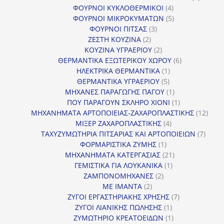
4
προϊόν
ΦΟΥΡΝΟΙ ΚΥΚΛΟΘΕΡΜΙΚΟΙ
4
προϊόντα
5
ΦΟΥΡΝΟΙ ΜΙΚΡΟΚΥΜΑΤΩΝ
5
3
προϊόντα
ΦΟΥΡΝΟΙ ΠΙΤΣΑΣ
3
2
προϊόντα
ΖΕΣΤΗ ΚΟΥΖΙΝΑ
2
προϊόντα
2
ΚΟΥΖΙΝΑ ΥΓΡΑΕΡΙΟΥ
2
προϊόντα
6
ΘΕΡΜΑΝΤΙΚΑ ΕΞΩΤΕΡΙΚΟΥ ΧΩΡΟΥ
6
1
προϊόντα
ΗΛΕΚΤΡΙΚΑ ΘΕΡΜΑΝΤΙΚΑ
1
5
προϊόν
ΘΕΡΜΑΝΤΙΚΑ ΥΓΡΑΕΡΙΟΥ
5
προϊόντα
1
ΜΗΧΑΝΕΣ ΠΑΡΑΓΩΓΗΣ ΠΑΓΟΥ
1
προϊόν
1
ΠΟΥ ΠΑΡΑΓΟΥΝ ΣΚΛΗΡΟ ΧΙΟΝΙ
1
προϊόν
12
ΜΗΧΑΝΗΜΑΤΑ ΑΡΤΟΠΟΙΕΙΑΣ-ΖΑΧΑΡΟΠΛΑΣΤΙΚΗΣ
12
4
προϊ
ΜΙΞΕΡ ΖΑΧΑΡΟΠΛΑΣΤΙΚΗΣ
4
προϊόντα
7
ΤΑΧΥΖΥΜΩΤΗΡΙΑ ΠΙΤΣΑΡΙΑΣ ΚΑΙ ΑΡΤΟΠΟΙΕΙΩΝ
7
1
προϊό
ΦΟΡΜΑΡΙΣΤΙΚΑ ΖΥΜΗΣ
1
προϊόν
21
ΜΗΧΑΝΗΜΑΤΑ ΚΑΤΕΡΓΑΣΙΑΣ
21
1
προϊόντα
ΓΕΜΙΣΤΙΚΑ ΓΙΑ ΛΟΥΚΑΝΙΚΑ
1
2
προϊόν
ΖΑΜΠΟΝΟΜΗΧΑΝΕΣ
2
2
προϊόντα
ΜΕ ΙΜΑΝΤΑ
2
προϊόντα
7
ΖΥΓΟΙ ΕΡΓΑΣΤΗΡΙΑΚΗΣ ΧΡΗΣΗΣ
7
1
προϊόντα
ΖΥΓΟΙ ΛΙΑΝΙΚΗΣ ΠΩΛΗΣΗΣ
1
προϊόν
1
ΖΥΜΩΤΗΡΙΟ ΚΡΕΑΤΟΕΙΔΩΝ
1