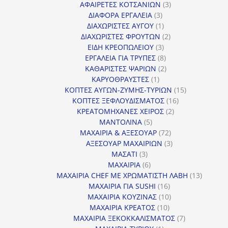
3
προϊόν
ΑΦΑΙΡΕΤΕΣ ΚΟΤΣΑΝΙΩΝ
3
3
προϊόντα
ΔΙΑΦΟΡΑ ΕΡΓΑΛΕΙΑ
3
προϊόντα
1
ΔΙΑΧΩΡΙΣΤΕΣ ΑΥΓΟΥ
1
προϊόν
2
ΔΙΑΧΩΡΙΣΤΕΣ ΦΡΟΥΤΩΝ
2
3
προϊόντα
ΕΙΔΗ ΚΡΕΟΠΩΛΕΙΟΥ
3
προϊόντα
8
ΕΡΓΑΛΕΙΑ ΓΙΑ ΤΡΥΠΕΣ
8
προϊόντα
2
ΚΑΘΑΡΙΣΤΕΣ ΨΑΡΙΩΝ
2
1
προϊόντα
ΚΑΡΥΟΘΡΑΥΣΤΕΣ
1
προϊόν
15
ΚΟΠΤΕΣ ΑΥΓΩΝ-ΖΥΜΗΣ-ΤΥΡΙΩΝ
15
16
προϊόντα
ΚΟΠΤΕΣ ΞΕΦΛΟΥΔΙΣΜΑΤΟΣ
16
2
προϊόντα
ΚΡΕΑΤΟΜΗΧΑΝΕΣ ΧΕΙΡΟΣ
2
5
προϊόντα
ΜΑΝΤΟΛΙΝΑ
5
προϊόντα
72
ΜΑΧΑΙΡΙΑ & ΑΞΕΣΟΥΑΡ
72
προϊόντα
3
ΑΞΕΣΟΥΑΡ ΜΑΧΑΙΡΙΩΝ
3
3
προϊόντα
ΜΑΣΑΤΙ
3
προϊόντα
6
ΜΑΧΑΙΡΙΑ
6
προϊόντα
13
ΜΑΧΑΙΡΙΑ CHEF ΜΕ ΧΡΩΜΑΤΙΣΤΗ ΛΑΒΗ
13
16
προϊόντ
ΜΑΧΑΙΡΙΑ ΓΙΑ SUSHI
16
προϊόντα
10
ΜΑΧΑΙΡΙΑ ΚΟΥΖΙΝΑΣ
10
10
προϊόντα
ΜΑΧΑΙΡΙΑ ΚΡΕΑΤΟΣ
10
προϊόντα
7
ΜΑΧΑΙΡΙΑ ΞΕΚΟΚΚΑΛΙΣΜΑΤΟΣ
7