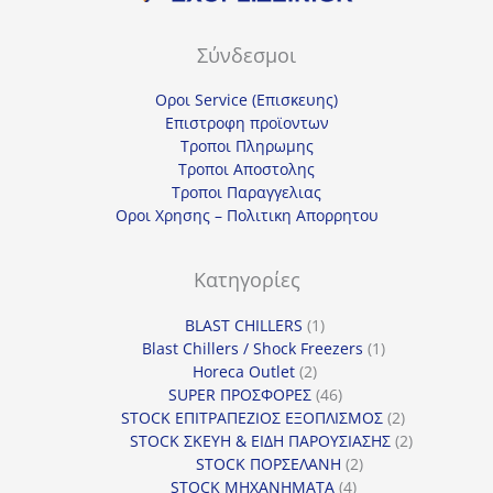
Σύνδεσμοι
Οροι Service (Επισκευης)
Επιστροφη προϊοντων
Τροποι Πληρωμης
Τροποι Αποστολης
Τροποι Παραγγελιας
Οροι Χρησης – Πολιτικη Απορρητου
Κατηγορίες
1
BLAST CHILLERS
1
προϊόν
1
Blast Chillers / Shock Freezers
1
2
προϊόν
Horeca Outlet
2
προϊόντα
46
SUPER ΠΡΟΣΦΟΡΕΣ
46
προϊόντα
2
STOCK ΕΠΙΤΡΑΠΕΖΙΟΣ ΕΞΟΠΛΙΣΜΟΣ
2
προϊόντα
2
STOCK ΣΚΕΥΗ & ΕΙΔΗ ΠΑΡΟΥΣΙΑΣΗΣ
2
2
προϊόντα
STOCK ΠΟΡΣΕΛΑΝΗ
2
4
προϊόντα
STOCK ΜΗΧΑΝΗΜΑΤΑ
4