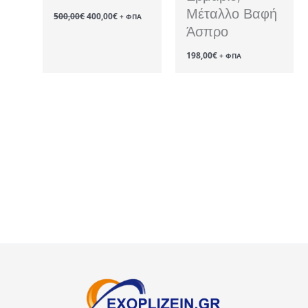
Μέταλλο Βαφή
Original
Η
500,00
€
400,00
€
+ ΦΠΑ
price
τρέχουσα
Άσπρο
was:
τιμή
500,00€.
είναι:
198,00
€
400,00€.
+ ΦΠΑ