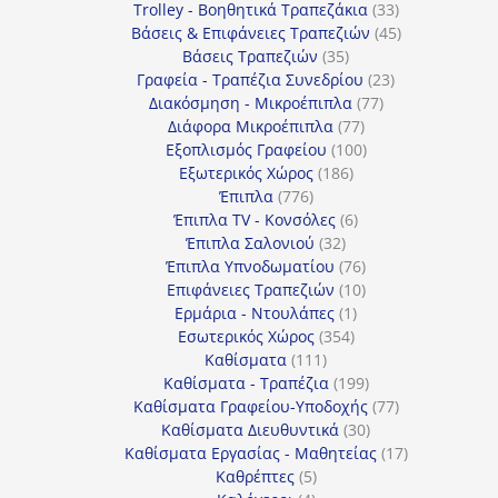
προϊόντα
33
Trolley - Βοηθητικά Τραπεζάκια
33
προϊόντα
45
Βάσεις & Επιφάνειες Τραπεζιών
45
35
προϊόντα
Βάσεις Τραπεζιών
35
προϊόντα
23
Γραφεία - Τραπέζια Συνεδρίου
23
77
προϊόντα
Διακόσμηση - Μικροέπιπλα
77
77
προϊόντα
Διάφορα Μικροέπιπλα
77
προϊόντα
100
Εξοπλισμός Γραφείου
100
186
προϊόντα
Εξωτερικός Χώρος
186
776
προϊόντα
Έπιπλα
776
προϊόντα
6
Έπιπλα TV - Κονσόλες
6
32
προϊόντα
Έπιπλα Σαλονιού
32
προϊόντα
76
Έπιπλα Υπνοδωματίου
76
10
προϊόντα
Επιφάνειες Τραπεζιών
10
1
προϊόντα
Ερμάρια - Ντουλάπες
1
354
προϊόν
Εσωτερικός Χώρος
354
111
προϊόντα
Καθίσματα
111
προϊόντα
199
Καθίσματα - Τραπέζια
199
προϊόντα
77
Καθίσματα Γραφείου-Υποδοχής
77
30
προϊόντα
Καθίσματα Διευθυντικά
30
προϊόντα
17
Καθίσματα Εργασίας - Μαθητείας
17
5
προϊόντα
Καθρέπτες
5