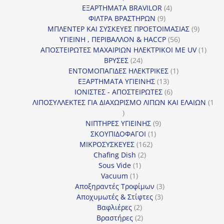
προϊόντα
4
ΕΞΑΡΤΗΜΑΤΑ BRAVILOR
4
9
προϊόντα
ΦΙΛΤΡΑ ΒΡΑΣΤΗΡΩΝ
9
προϊόντα
9
ΜΠΛΕΝΤΕΡ ΚΑΙ ΣΥΣΚΕΥΕΣ ΠΡΟΕΤΟΙΜΑΣΙΑΣ
9
56
προϊόντ
ΥΓΙΕΙΝΗ , ΠΕΡΙΒΑΛΛΟΝ & HACCP
56
προϊόντα
1
ΑΠΟΣΤΕΙΡΩΤΕΣ ΜΑΧΑΙΡΙΩΝ ΗΛΕΚΤΡΙΚΟΙ ΜΕ UV
1
24
προϊό
ΒΡΥΣΕΣ
24
προϊόντα
1
ΕΝΤΟΜΟΠΑΓΙΔΕΣ ΗΛΕΚΤΡΙΚΕΣ
1
13
προϊόν
ΕΞΑΡΤΗΜΑΤΑ ΥΓΙΕΙΝΗΣ
13
προϊόντα
6
ΙΟΝΙΣΤΕΣ - ΑΠΟΣΤΕΙΡΩΤΕΣ
6
προϊόντα
ΛΙΠΟΣΥΛΛΕΚΤΕΣ ΓΙΑ ΔΙΑΧΩΡΙΣΜΟ ΛΙΠΩΝ ΚΑΙ ΕΛΑΙΩΝ
1
1
προϊόν
9
ΝΙΠΤΗΡΕΣ ΥΓΙΕΙΝΗΣ
9
1
προϊόντα
ΣΚΟΥΠΙΔΟΦΑΓΟΙ
1
162
προϊόν
ΜΙΚΡΟΣΥΣΚΕΥΕΣ
162
2
προϊόντα
Chafing Dish
2
1
προϊόντα
Sous Vide
1
1
προϊόν
Vacuum
1
προϊόν
3
Αποξηραντές Τροφίμων
3
3
προϊόντα
Αποχυμωτές & Στίφτες
3
2
προϊόντα
Βαφλιέρες
2
προϊόντα
2
Βραστήρες
2