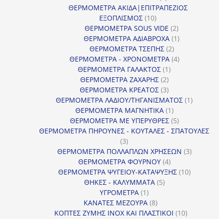
προϊόν
ΘΕΡΜΟΜΕΤΡΑ ΑΚΙΔΑ|ΕΠΙΤΡΑΠΕΖΙΟΣ
10
ΕΞΟΠΛΙΣΜΟΣ
10
προϊόντα
2
ΘΕΡΜΟΜΕΤΡΑ SOUS VIDE
2
προϊόντα
1
ΘΕΡΜΟΜΕΤΡΑ ΑΔΙΑΒΡΟΧΑ
1
2
προϊόν
ΘΕΡΜΟΜΕΤΡΑ ΤΣΕΠΗΣ
2
προϊόντα
4
ΘΕΡΜΟΜΕΤΡΑ - ΧΡΟΝΟΜΕΤΡΑ
4
1
προϊόντα
ΘΕΡΜΟΜΕΤΡΑ ΓΑΛΑΚΤΟΣ
1
2
προϊόν
ΘΕΡΜΟΜΕΤΡΑ ΖΑΧΑΡΗΣ
2
προϊόντα
3
ΘΕΡΜΟΜΕΤΡΑ ΚΡΕΑΤΟΣ
3
προϊόντα
1
ΘΕΡΜΟΜΕΤΡΑ ΛΑΔΙΟΥ/ΤΗΓΑΝΙΣΜΑΤΟΣ
1
1
προϊόν
ΘΕΡΜΟΜΕΤΡΑ ΜΑΓΝΗΤΙΚΑ
1
προϊόν
5
ΘΕΡΜΟΜΕΤΡΑ ΜΕ ΥΠΕΡΥΘΡΕΣ
5
προϊόντα
ΘΕΡΜΟΜΕΤΡΑ ΠΗΡΟΥΝΕΣ - ΚΟΥΤΑΛΕΣ - ΣΠΑΤΟΥΛΕΣ
3
3
προϊόντα
3
ΘΕΡΜΟΜΕΤΡΑ ΠΟΛΛΑΠΛΩΝ ΧΡΗΣΕΩΝ
3
4
προϊόντ
ΘΕΡΜΟΜΕΤΡΑ ΦΟΥΡΝΟΥ
4
προϊόντα
10
ΘΕΡΜΟΜΕΤΡΑ ΨΥΓΕΙΟΥ-ΚΑΤΑΨΥΞΗΣ
10
5
προϊόντα
ΘΗΚΕΣ - ΚΑΛΥΜΜΑΤΑ
5
1
προϊόντα
ΥΓΡΟΜΕΤΡΑ
1
προϊόν
8
ΚΑΝΑΤΕΣ ΜΕΖΟΥΡΑ
8
προϊόντα
10
ΚΟΠΤΕΣ ΖΥΜΗΣ INOX ΚΑΙ ΠΛΑΣΤΙΚΟΙ
10