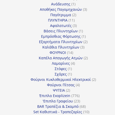
1
προϊόντα
Ανάδευσης
1
προϊόν
3
Αποθήκες Παγομηχανών
3
2
προϊόντα
Παγότριμμα
2
11
προϊόντα
ΠΛΥΝΤΗΡΙΑ
11
προϊόντα
3
Αφαλατωτές
3
προϊόντα
1
Βάσεις Πλυντηρίων
1
προϊόν
1
Εμπρόσθιας Φόρτωσης
1
προϊόν
2
Εξαρτήματα Πλυντηρίων
2
3
προϊόντα
Καλάθια Πλυντηρίων
3
14
προϊόντα
ΦΟΥΡΝΟΙ
14
προϊόντα
2
Καπέλα Απαγωγής Ατμών
2
4
προϊόντα
Λαμαρίνες
4
1
προϊόντα
Στόφες
1
προϊόν
1
Σχάρες
1
προϊόν
2
Φούρνοι Κυκλοθερμικοί Ηλεκτρικοί
2
4
προϊόντα
Φούρνοι Πίτσας
4
2
προϊόντα
ΨΥΓΕΙΑ
2
προϊόντα
776
Έπιπλα Exoplizein
776
προϊόντα
23
'Επιπλα Γραφείου
23
προϊόντα
68
BAR Τραπέζια & Σκαμπό
68
προϊόντα
10
Set Καθιστικά - Τραπεζαρίες
10