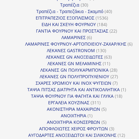
30
προϊόντα
Τραπέζια
30
προϊόντα
40
Τραπέζια - Τραπεζάκια - Σκαμπό
40
1536
προϊόντα
ΕΠΙΤΡΑΠΕΖΙΟΣ ΕΞΟΠΛΙΣΜΟΣ
1536
184
προϊόντα
ΕΙΔΗ ΚΑΙ ΣΚΕΥΗ ΦΟΥΡΝΟΥ
184
προϊόντα
22
ΓΑΝΤΙΑ ΦΟΥΡΝΟΥ ΚΑΙ ΠΡΟΣΤΑΣΙΑΣ
22
6
προϊόντα
ΛΑΜΑΡΙΝΕΣ
6
προϊόντα
6
ΛΑΜΑΡΙΝΕΣ ΦΟΥΡΝΟΥ-ΑΡΤΟΠΟΙΕΙΟΥ-ΖΑΧΑΡ/ΚΗΣ
6
130
προ
ΛΕΚΑΝΕΣ GASTRONOM
130
προϊόντα
63
ΛΕΚΑΝΕΣ GN ΑΝΟΞΕΙΔΩΤΕΣ
63
11
προϊόντα
ΛΕΚΑΝΕΣ GN ΜΕΛΑΜΙΝΗΣ
11
προϊόντα
28
ΛΕΚΑΝΕΣ GN ΠΟΛΥΚΑΡΜΠΟΝΙΚΑ
28
προϊόντα
27
ΛΕΚΑΝΕΣ GN ΠΟΛΥΠΡΟΠΥΛΕΝΙΟΥ
27
7
προϊόντα
ΣΧΑΡΕΣ ΧΡΩΜΙΟΥ ΚΑΙ INOX ΨΥΓΕΙΩΝ
7
προϊόντα
1
ΤΑΨΙΑ ΠΙΤΣΑΣ ΔΙΑΤΡΗΤΑ ΚΑΙ ΑΝΤΙΚΟΛΛΗΤΙΚΑ
1
18
προϊόν
ΤΑΨΙΑ ΦΟΥΡΝΟΥ ΓΙΑ ΦΑΓΗΤΑ ΚΑΙ ΓΛΥΚΑ
18
311
προϊόντ
ΕΡΓΑΛΕΙΑ ΚΟΥΖΙΝΑΣ
311
προϊόντα
5
ΑΚΟΝΙΣΤΗΡΙΑ ΜΑΧΑΙΡΙΩΝ
5
1
προϊόντα
ΑΝΟΙΧΤΗΡΙΑ
1
προϊόν
5
ΑΝΟΙΧΤΗΡΙΑ ΚΟΝΣΕΡΒΩΝ
5
προϊόντα
3
ΑΠΟΦΛΟΙΩΤΕΣ ΧΕΙΡΟΣ ΦΡΟΥΤΩΝ
3
προϊόντα
12
ΑΥΓΟΔΑΡΤΕΣ ΑΝΟΞΕΙΔΩΤΟΙ ΚΑΙ ΣΙΛΙΚΟΝΗΣ
12