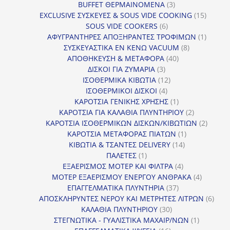
προϊόν
3
BUFFET ΘΕΡΜΑΙΝΟΜΕΝΑ
3
προϊόντα
15
EXCLUSIVE ΣΥΣΚΕΥΕΣ & SOUS VIDE COOKING
15
6
προϊόν
SOUS VIDE COOKERS
6
προϊόντα
1
ΑΦΥΓΡΑΝΤΗΡΕΣ ΑΠΟΞΗΡΑΝΤΕΣ ΤΡΟΦΙΜΩΝ
1
8
προϊόν
ΣΥΣΚΕΥΑΣΤΙΚΑ ΕΝ ΚΕΝΩ VACUUM
8
40
προϊόντα
ΑΠΟΘΗΚΕΥΣΗ & ΜΕΤΑΦΟΡΑ
40
3
προϊόντα
ΔΙΣΚΟΙ ΓΙΑ ΖΥΜΑΡΙΑ
3
προϊόντα
12
ΙΣΟΘΕΡΜΙΚΑ ΚΙΒΩΤΙΑ
12
4
προϊόντα
ΙΣΟΘΕΡΜΙΚΟΙ ΔΙΣΚΟΙ
4
προϊόντα
1
ΚΑΡΟΤΣΙΑ ΓΕΝΙΚΗΣ ΧΡΗΣΗΣ
1
προϊόν
2
ΚΑΡΟΤΣΙΑ ΓΙΑ ΚΑΛΑΘΙΑ ΠΛΥΝΤΗΡΙΟΥ
2
προϊόντα
2
ΚΑΡΟΤΣΙΑ ΙΣΟΘΕΡΜΙΚΩΝ ΔΙΣΚΩΝ/ΚΙΒΩΤΙΩΝ
2
1
προϊόν
ΚΑΡΟΤΣΙΑ ΜΕΤΑΦΟΡΑΣ ΠΙΑΤΩΝ
1
14
προϊόν
ΚΙΒΩΤΙΑ & ΤΣΑΝΤΕΣ DELIVERY
14
1
προϊόντα
ΠΑΛΕΤΕΣ
1
προϊόν
4
ΕΞΑΕΡΙΣΜΟΣ ΜΟΤΕΡ ΚΑΙ ΦΙΛΤΡΑ
4
προϊόντα
4
ΜΟΤΕΡ ΕΞΑΕΡΙΣΜΟΥ ΕΝΕΡΓΟΥ ΑΝΘΡΑΚΑ
4
37
προϊόντ
ΕΠΑΓΓΕΛΜΑΤΙΚΑ ΠΛΥΝΤΗΡΙΑ
37
προϊόντα
6
ΑΠΟΣΚΛΗΡΥΝΤΕΣ ΝΕΡΟΥ ΚΑΙ ΜΕΤΡΗΤΕΣ ΛΙΤΡΩΝ
6
30
προϊ
ΚΑΛΑΘΙΑ ΠΛΥΝΤΗΡΙΟΥ
30
προϊόντα
1
ΣΤΕΓΝΩΤΙΚΑ - ΓΥΑΛΙΣΤΙΚΑ ΜΑΧΑΙΡ/ΝΩΝ
1