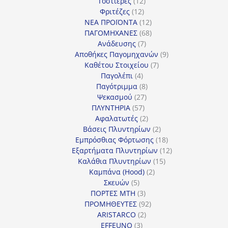
12
προϊόντα
Τοστιέρες
12
12
προϊόντα
Φριτέζες
12
προϊόντα
12
ΝΕΑ ΠΡΟΪΟΝΤΑ
12
προϊόντα
68
ΠΑΓΟΜΗΧΑΝΕΣ
68
7
προϊόντα
Ανάδευσης
7
προϊόντα
9
Αποθήκες Παγομηχανών
9
7
προϊόντα
Καθέτου Στοιχείου
7
4
προϊόντα
Παγολέπι
4
προϊόντα
8
Παγότριμμα
8
27
προϊόντα
Ψεκασμού
27
57
προϊόντα
ΠΛΥΝΤΗΡΙΑ
57
προϊόντα
2
Αφαλατωτές
2
προϊόντα
2
Βάσεις Πλυντηρίων
2
προϊόντα
18
Εμπρόσθιας Φόρτωσης
18
προϊόντα
12
Εξαρτήματα Πλυντηρίων
12
15
προϊόντα
Καλάθια Πλυντηρίων
15
2
προϊόντα
Καμπάνα (Hood)
2
5
προϊόντα
Σκευών
5
προϊόντα
3
ΠΟΡΤΕΣ MTH
3
προϊόντα
92
ΠΡΟΜΗΘΕΥΤΕΣ
92
2
προϊόντα
ARISTARCO
2
3
προϊόντα
EFFEUNO
3