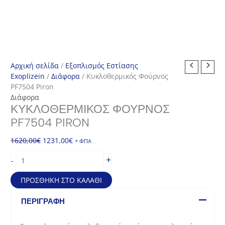
Αρχική σελίδα
/
Εξοπλισμός Εστίασης
Exoplizein
/
Διάφορα
/ Κυκλοθερμικός Φούρνος
PF7504 Piron
Διάφορα
ΚΥΚΛΟΘΕΡΜΙΚΌΣ ΦΟΎΡΝΟΣ
PF7504 PIRON
Original
Η
1620,00
€
1231,00
€
+ ΦΠΑ
price
τρέχουσα
Κυκλοθερμικός
+
-
was:
τιμή
Φούρνος
1620,00€.
είναι:
PF7504
ΠΡΟΣΘΉΚΗ ΣΤΟ ΚΑΛΆΘΙ
1231,00€.
Piron
ποσότητα
ΠΕΡΙΓΡΑΦΉ