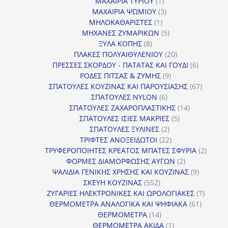
1
προϊόντα
ΜΑΧΑΙΡΙΑ ΤΥΡΙΟΥ
1
προϊόν
3
ΜΑΧΑΙΡΙΑ ΨΩΜΙΟΥ
3
1
προϊόντα
ΜΗΛΟΚΑΘΑΡΙΣΤΕΣ
1
προϊόν
5
ΜΗΧΑΝΕΣ ΖΥΜΑΡΙΚΩΝ
5
8
προϊόντα
ΞΥΛΑ ΚΟΠΗΣ
8
προϊόντα
20
ΠΛΑΚΕΣ ΠΟΛΥΑΙΘΥΛΕΝΙΟΥ
20
προϊόντα
6
ΠΡΕΣΣΕΣ ΣΚΟΡΔΟΥ - ΠΑΤΑΤΑΣ ΚΑΙ ΓΟΥΔΙ
6
9
προϊόντα
ΡΟΔΕΣ ΠΙΤΣΑΣ & ΖΥΜΗΣ
9
προϊόντα
67
ΣΠΑΤΟΥΛΕΣ ΚΟΥΖΙΝΑΣ ΚΑΙ ΠΑΡΟΥΣΙΑΣΗΣ
67
6
προϊόντ
ΣΠΑΤΟΥΛΕΣ NYLON
6
προϊόντα
14
ΣΠΑΤΟΥΛΕΣ ΖΑΧΑΡΟΠΛΑΣΤΙΚΗΣ
14
5
προϊόντα
ΣΠΑΤΟΥΛΕΣ ΙΣΙΕΣ ΜΑΚΡΙΕΣ
5
2
προϊόντα
ΣΠΑΤΟΥΛΕΣ ΞΥΛΙΝΕΣ
2
προϊόντα
22
ΤΡΙΦΤΕΣ ΑΝΟΞΕΙΔΩΤΟΙ
22
προϊόντα
2
ΤΡΥΦΕΡΟΠΟΙΗΤΕΣ ΚΡΕΑΤΟΣ ΜΠΑΤΕΣ ΣΦΥΡΙΑ
2
2
προϊόν
ΦΟΡΜΕΣ ΔΙΑΜΟΡΦΩΣΗΣ ΑΥΓΩΝ
2
προϊόντα
9
ΨΑΛΙΔΙΑ ΓΕΝΙΚΗΣ ΧΡΗΣΗΣ ΚΑΙ ΚΟΥΖΙΝΑΣ
9
552
προϊόντα
ΣΚΕΥΗ ΚΟΥΖΙΝΑΣ
552
προϊόντα
7
ΖΥΓΑΡΙΕΣ ΗΛΕΚΤΡΟΝΙΚΕΣ ΚΑΙ ΩΡΟΛΟΓΙΑΚΕΣ
7
61
προϊόν
ΘΕΡΜΟΜΕΤΡΑ ΑΝΑΛΟΓΙΚΑ ΚΑΙ ΨΗΦΙΑΚΑ
61
14
προϊόντ
ΘΕΡΜΟΜΕΤΡΑ
14
προϊόντα
1
ΘΕΡΜΟΜΕΤΡΑ ΑΚΙΔΑ
1