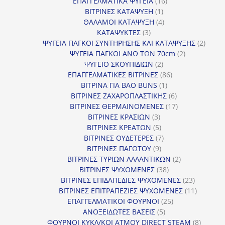
16
προϊόν
ΕΠΑΓΓΕΛΜΑΤΙΚΑ ΨΥΓΕΙΑ
16
1
προϊόντα
ΒΙΤΡΙΝΕΣ ΚΑΤΑΨΥΞΗ
1
προϊόν
4
ΘΑΛΑΜΟΙ ΚΑΤΑΨΥΞΗ
4
3
προϊόντα
ΚΑΤΑΨΥΚΤΕΣ
3
προϊόντα
2
ΨΥΓΕΙΑ ΠΑΓΚΟΙ ΣΥΝΤΗΡΗΣΗΣ ΚΑΙ ΚΑΤΑΨΥΞΗΣ
2
2
προϊό
ΨΥΓΕΙΑ ΠΑΓΚΟΙ ΑΝΩ ΤΩΝ 70cm
2
2
προϊόντα
ΨΥΓΕΙΟ ΣΚΟΥΠΙΔΙΩΝ
2
προϊόντα
86
ΕΠΑΓΓΕΛΜΑΤΙΚΕΣ ΒΙΤΡΙΝΕΣ
86
1
προϊόντα
ΒΙΤΡΙΝΑ ΓΙΑ BAO BUNS
1
προϊόν
6
ΒΙΤΡΙΝΕΣ ΖΑΧΑΡΟΠΛΑΣΤΙΚΗΣ
6
προϊόντα
17
ΒΙΤΡΙΝΕΣ ΘΕΡΜΑΙΝΟΜΕΝΕΣ
17
3
προϊόντα
ΒΙΤΡΙΝΕΣ ΚΡΑΣΙΩΝ
3
προϊόντα
5
ΒΙΤΡΙΝΕΣ ΚΡΕΑΤΩΝ
5
προϊόντα
7
ΒΙΤΡΙΝΕΣ ΟΥΔΕΤΕΡΕΣ
7
9
προϊόντα
ΒΙΤΡΙΝΕΣ ΠΑΓΩΤΟΥ
9
προϊόντα
2
ΒΙΤΡΙΝΕΣ ΤΥΡΙΩΝ ΑΛΛΑΝΤΙΚΩΝ
2
38
προϊόντα
ΒΙΤΡΙΝΕΣ ΨΥΧΟΜΕΝΕΣ
38
προϊόντα
23
ΒΙΤΡΙΝΕΣ ΕΠΙΔΑΠΕΔΙΕΣ ΨΥΧΟΜΕΝΕΣ
23
προϊόντα
11
ΒΙΤΡΙΝΕΣ ΕΠΙΤΡΑΠΕΖΙΕΣ ΨΥΧΟΜΕΝΕΣ
11
25
προϊόντ
ΕΠΑΓΓΕΛΜΑΤΙΚΟΙ ΦΟΥΡΝΟΙ
25
5
προϊόντα
ΑΝΟΞΕΙΔΩΤΕΣ ΒΑΣΕΙΣ
5
προϊόντα
8
ΦΟΥΡΝΟΙ ΚΥΚΛ/ΚΟΙ ΑΤΜΟΥ DIRECT STEAM
8