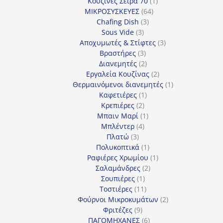
προϊόντα
1
Κουζίνες Σειρά 70
1
64
προϊόν
ΜΙΚΡΟΣΥΣΚΕΥΕΣ
64
3
προϊόντα
Chafing Dish
3
3
προϊόντα
Sous Vide
3
προϊόντα
3
Αποχυμωτές & Στίφτες
3
3
προϊόντα
Βραστήρες
3
προϊόντα
2
Διανεμητές
2
προϊόντα
2
Εργαλεία Κουζίνας
2
προϊόντα
1
Θερμαινόμενοι διανεμητές
1
1
προϊόν
Καφετιέρες
1
2
προϊόν
Κρεπιέρες
2
προϊόντα
1
Μπαιν Μαρί
1
4
προϊόν
Μπλέντερ
4
3
προϊόντα
Πλατώ
3
προϊόντα
1
Πολυκοπτικά
1
προϊόν
1
Ραφιέρες Χρωμίου
1
2
προϊόν
Σαλαμάνδρες
2
1
προϊόντα
Σουπιέρες
1
προϊόν
11
Τοστιέρες
11
προϊόντα
2
Φούρνοι Μικροκυμάτων
2
9
προϊόντα
Φριτέζες
9
προϊόντα
6
ΠΑΓΟΜΗΧΑΝΕΣ
6