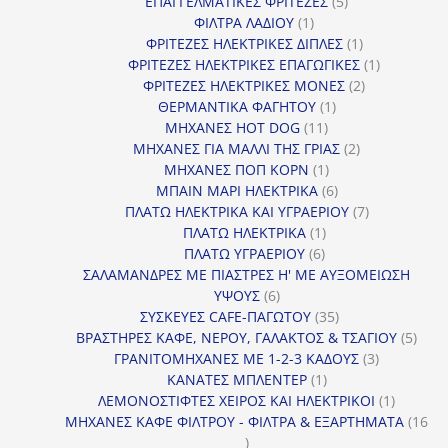
5
προϊόντα
ΕΠΑΓΓΕΛΜΑΤΙΚΕΣ ΦΡΙΤΕΖΕΣ
5
1
προϊόντα
ΦΙΛΤΡΑ ΛΑΔΙΟΥ
1
προϊόν
1
ΦΡΙΤΕΖΕΣ ΗΛΕΚΤΡΙΚΕΣ ΔΙΠΛΕΣ
1
προϊόν
1
ΦΡΙΤΕΖΕΣ ΗΛΕΚΤΡΙΚΕΣ ΕΠΑΓΩΓΙΚΕΣ
1
2
προϊόν
ΦΡΙΤΕΖΕΣ ΗΛΕΚΤΡΙΚΕΣ ΜΟΝΕΣ
2
1
προϊόντα
ΘΕΡΜΑΝΤΙΚΑ ΦΑΓΗΤΟΥ
1
11
προϊόν
ΜΗΧΑΝΕΣ HOT DOG
11
προϊόντα
2
ΜΗΧΑΝΕΣ ΓΙΑ ΜΑΛΛΙ ΤΗΣ ΓΡΙΑΣ
2
1
προϊόντα
ΜΗΧΑΝΕΣ ΠΟΠ ΚΟΡΝ
1
προϊόν
6
ΜΠΑΙΝ ΜΑΡΙ ΗΛΕΚΤΡΙΚΑ
6
προϊόντα
7
ΠΛΑΤΩ ΗΛΕΚΤΡΙΚΑ ΚΑΙ ΥΓΡΑΕΡΙΟΥ
7
1
προϊόντα
ΠΛΑΤΩ ΗΛΕΚΤΡΙΚΑ
1
6
προϊόν
ΠΛΑΤΩ ΥΓΡΑΕΡΙΟΥ
6
προϊόντα
ΣΑΛΑΜΑΝΔΡΕΣ ΜΕ ΠΙΑΣΤΡΕΣ Η' ΜΕ ΑΥΞΟΜΕΙΩΣΗ
6
ΥΨΟΥΣ
6
προϊόντα
35
ΣΥΣΚΕΥΕΣ CAFE-ΠΑΓΩΤΟΥ
35
προϊόντα
5
ΒΡΑΣΤΗΡΕΣ ΚΑΦΕ, ΝΕΡΟΥ, ΓΑΛΑΚΤΟΣ & ΤΣΑΓΙΟΥ
5
3
προϊ
ΓΡΑΝΙΤΟΜΗΧΑΝΕΣ ΜΕ 1-2-3 ΚΑΔΟΥΣ
3
1
προϊόντα
ΚΑΝΑΤΕΣ ΜΠΛΕΝΤΕΡ
1
προϊόν
1
ΛΕΜΟΝΟΣΤΙΦΤΕΣ ΧΕΙΡΟΣ ΚΑΙ ΗΛΕΚΤΡΙΚΟΙ
1
προϊόν
ΜΗΧΑΝΕΣ ΚΑΦΕ ΦΙΛΤΡΟΥ - ΦΙΛΤΡΑ & ΕΞΑΡΤΗΜΑΤΑ
16
16