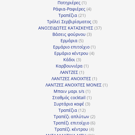
1
προϊόντα
Ποτηριέρες
1
προϊόν
4
Ράφια-Ραφιέρες
4
21
προϊόντα
Τραπέζια
21
προϊόντα
3
Τρόλεϊ Σερβιρίσματος
3
προϊόντα
37
ΑΝΟΞΕΙΔΩΤΕΣ ΚΑΤΑΣΚΕΥΕΣ
37
3
προϊόντα
Βάσεις φούρνου
3
5
προϊόντα
Ερμάρια
5
προϊόντα
1
Ερμάριο επιτοίχιο
1
4
προϊόν
Ερμάριο κέντρου
4
3
προϊόντα
Κάδοι
3
προϊόντα
1
Καρβουνιέρα
1
1
προϊόν
ΛΑΝΤΖΕΣ
1
προϊόν
1
ΛΑΝΤΖΕΣ ΑΝΟΙΧΤΕΣ
1
προϊόν
1
ΛΑΝΤΖΕΣ ΑΝΟΙΧΤΕΣ ΜΟΝΕΣ
1
1
προϊόν
Μπαιν μαρι s/s
1
προϊόν
1
Σταθμός cocktail
1
3
προϊόν
Συρτάρια καφέ
3
12
προϊόντα
Τραπέζια
12
προϊόντα
2
Τραπέζι απλύτων
2
προϊόντα
6
Τραπέζι επιτοίχιο
6
4
προϊόντα
Τραπέζι κέντρου
4