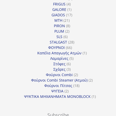
4
προϊόντα
FRIGUS
4
προϊόντα
1
GALORE
1
προϊόν
17
GIADOS
17
21
προϊόντα
MTH
21
προϊόντα
8
PIRON
8
2
προϊόντα
PLUM
2
6
προϊόντα
SLS
6
προϊόντα
28
STALGAST
28
66
προϊόντα
ΦΟΥΡΝΟΙ
66
προϊόντα
1
Καπέλα Απαγωγής Ατμών
1
5
προϊόν
Λαμαρίνες
5
6
προϊόντα
Στόφες
6
προϊόντα
3
Σχάρες
3
προϊόντα
2
Φούρνοι Combi
2
προϊόντα
2
Φούρνοι Combi Steamer (Ατμού)
2
18
προϊόντα
Φούρνοι Πίτσας
18
2
προϊόντα
ΨΥΓΕΙΑ
2
προϊόντα
1
ΨΥΚΤΙΚΑ ΜΗΧΑΝΗΜΑΤΑ MONOBLOCK
1
προϊόν
Subscribe