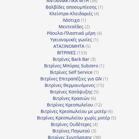
προϊόντα
36
ΑΝΤΑΛΛΑΚΤΙΚΑ MTH
36
προϊόντα
1
Βαλβίδες αποσυμπίεσης
1
4
προϊόν
Κλείστρα-Κλειδαριές
4
1
προϊόντα
Λάστιχα
1
προϊόν
2
Μεντεσέδες
2
προϊόντα
4
Ράουλα-Πλαστικά μέρη
4
1
προϊόντα
Υγειονομικές γωνίες
1
5
προϊόν
ΑΤΑΞΙΝΟΜΗΤΑ
5
153
προϊόντα
ΒΙΤΡΙΝΕΣ
153
προϊόντα
3
Βιτρίνες Back Bar
3
προϊόντα
1
Βιτρίνες Mπύρας Subzero
1
1
προϊόν
Βιτρίνες Self Service
1
προϊόν
1
Βιτρίνες Επιτραπέζιες για GN
1
15
προϊόν
Βιτρίνες Θερμαινόμενες
15
5
προϊόντα
Βιτρίνες Κατάψυξης
5
6
προϊόντα
Βιτρίνες Κρασιών
6
προϊόντα
12
Βιτρίνες Κρεοπωλείου
12
προϊόντα
6
Βιτρίνες Κρεοπωλείου με μοτέρ
6
προϊόντα
5
Βιτρίνες Κρεοπωλείου χωρίς μοτέρ
5
4
προϊόντα
Βιτρίνες Ουδέτερες
4
3
προϊόντα
Βιτρίνες Παγωτού
3
προϊόντα
38
Βιτρίνες Συντήρησης
38