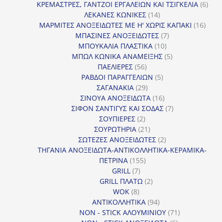
προϊόντα
6
ΚΡΕΜΑΣΤΡΕΣ, ΓΑΝΤΖΟΙ ΕΡΓΑΛΕΙΩΝ ΚΑΙ ΤΣΙΓΚΕΛΙΑ
6
14
προϊ
ΛΕΚΑΝΕΣ ΚΩΝΙΚΕΣ
14
προϊόντα
16
ΜΑΡΜΙΤΕΣ ΑΝΟΞΕΙΔΩΤΕΣ ΜΕ Η' ΧΩΡΙΣ ΚΑΠΑΚΙ
16
7
προϊ
ΜΠΑΣΙΝΕΣ ΑΝΟΞΕΙΔΩΤΕΣ
7
10
προϊόντα
ΜΠΟΥΚΑΛΙΑ ΠΛΑΣΤΙΚΑ
10
προϊόντα
5
ΜΠΩΛ ΚΩΝΙΚΑ ΑΝΑΜΕΙΞΗΣ
5
56
προϊόντα
ΠΑΕΛΙΕΡΕΣ
56
προϊόντα
5
ΡΑΒΔΟΙ ΠΑΡΑΓΓΕΛΙΩΝ
5
29
προϊόντα
ΣΑΓΑΝΑΚΙΑ
29
προϊόντα
16
ΣΙΝΟΥΑ ΑΝΟΞΕΙΔΩΤΑ
16
προϊόντα
7
ΣΙΦΟΝ ΣΑΝΤΙΓΥΣ ΚΑΙ ΣΟΔΑΣ
7
2
προϊόντα
ΣΟΥΠΙΕΡΕΣ
2
προϊόντα
21
ΣΟΥΡΩΤΗΡΙΑ
21
προϊόντα
2
ΣΩΤΕΖΕΣ ΑΝΟΞΕΙΔΩΤΕΣ
2
προϊόντα
ΤΗΓΑΝΙΑ ΑΝΟΞΕΙΔΩΤΑ-ΑΝΤΙΚΟΛΛΗΤΙΚΑ-ΚΕΡΑΜΙΚΑ-
155
ΠΕΤΡΙΝΑ
155
7
προϊόντα
GRILL
7
προϊόντα
2
GRILL ΠΛΑΤΩ
2
8
προϊόντα
WOK
8
προϊόντα
94
ΑΝΤΙΚΟΛΛΗΤΙΚΑ
94
προϊόντα
71
NON - STICK ΑΛΟΥΜΙΝΙΟΥ
71