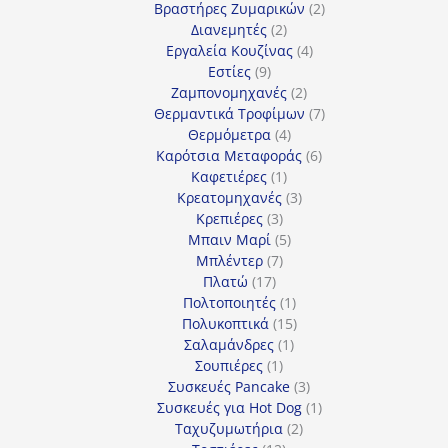
προϊόντα
2
Βραστήρες Ζυμαρικών
2
2
προϊόντα
Διανεμητές
2
προϊόντα
4
Εργαλεία Κουζίνας
4
9
προϊόντα
Εστίες
9
προϊόντα
2
Ζαμπονομηχανές
2
προϊόντα
7
Θερμαντικά Τροφίμων
7
4
προϊόντα
Θερμόμετρα
4
προϊόντα
6
Καρότσια Μεταφοράς
6
1
προϊόντα
Καφετιέρες
1
προϊόν
3
Κρεατομηχανές
3
3
προϊόντα
Κρεπιέρες
3
προϊόντα
5
Μπαιν Μαρί
5
7
προϊόντα
Μπλέντερ
7
17
προϊόντα
Πλατώ
17
προϊόντα
1
Πολτοποιητές
1
προϊόν
15
Πολυκοπτικά
15
1
προϊόντα
Σαλαμάνδρες
1
1
προϊόν
Σουπιέρες
1
προϊόν
3
Συσκευές Pancake
3
προϊόντα
1
Συσκευές για Hot Dog
1
2
προϊόν
Ταχυζυμωτήρια
2