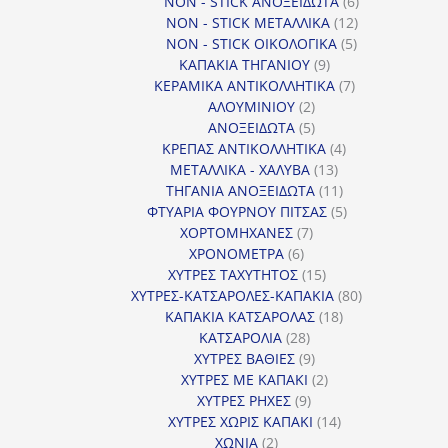
6
προϊόντα
NON - STICK ΑΝΟΞΕΙΔΩΤΑ
6
12
προϊόντα
NON - STICK ΜΕΤΑΛΛΙΚΑ
12
5
προϊόντα
NON - STICK ΟΙΚΟΛΟΓΙΚΑ
5
9
προϊόντα
ΚΑΠΑΚΙΑ ΤΗΓΑΝΙΟΥ
9
προϊόντα
7
ΚΕΡΑΜΙΚΑ ΑΝΤΙΚΟΛΛΗΤΙΚΑ
7
2
προϊόντα
ΑΛΟΥΜΙΝΙΟΥ
2
προϊόντα
5
ΑΝΟΞΕΙΔΩΤΑ
5
προϊόντα
4
ΚΡΕΠΑΣ ΑΝΤΙΚΟΛΛΗΤΙΚΑ
4
13
προϊόντα
ΜΕΤΑΛΛΙΚΑ - ΧΑΛΥΒΑ
13
προϊόντα
11
ΤΗΓΑΝΙΑ ΑΝΟΞΕΙΔΩΤΑ
11
προϊόντα
5
ΦΤΥΑΡΙΑ ΦΟΥΡΝΟΥ ΠΙΤΣΑΣ
5
7
προϊόντα
ΧΟΡΤΟΜΗΧΑΝΕΣ
7
6
προϊόντα
ΧΡΟΝΟΜΕΤΡΑ
6
προϊόντα
15
ΧΥΤΡΕΣ ΤΑΧΥΤΗΤΟΣ
15
προϊόντα
80
ΧΥΤΡΕΣ-ΚΑΤΣΑΡΟΛΕΣ-ΚΑΠΑΚΙΑ
80
18
προϊόντα
ΚΑΠΑΚΙΑ ΚΑΤΣΑΡΟΛΑΣ
18
28
προϊόντα
ΚΑΤΣΑΡΟΛΙΑ
28
προϊόντα
9
ΧΥΤΡΕΣ ΒΑΘΙΕΣ
9
προϊόντα
2
ΧΥΤΡΕΣ ΜΕ ΚΑΠΑΚΙ
2
9
προϊόντα
ΧΥΤΡΕΣ ΡΗΧΕΣ
9
προϊόντα
14
ΧΥΤΡΕΣ ΧΩΡΙΣ ΚΑΠΑΚΙ
14
2
προϊόντα
ΧΩΝΙΑ
2