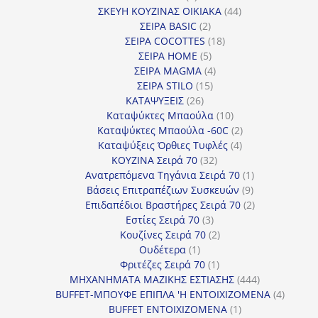
προϊόντα
44
ΣΚΕΥΗ ΚΟΥΖΙΝΑΣ ΟΙΚΙΑΚΑ
44
2
προϊόντα
ΣΕΙΡΑ BASIC
2
προϊόντα
18
ΣΕΙΡΑ COCOTTES
18
5
προϊόντα
ΣΕΙΡΑ HOME
5
προϊόντα
4
ΣΕΙΡΑ MAGMA
4
15
προϊόντα
ΣΕΙΡΑ STILO
15
26
προϊόντα
ΚΑΤΑΨΥΞΕΙΣ
26
προϊόντα
10
Καταψύκτες Μπαούλα
10
προϊόντα
2
Καταψύκτες Μπαούλα -60C
2
4
προϊόντα
Καταψύξεις Όρθιες Τυφλές
4
32
προϊόντα
ΚΟΥΖΙΝΑ Σειρά 70
32
προϊόντα
1
Ανατρεπόμενα Τηγάνια Σειρά 70
1
9
προϊόν
Βάσεις Επιτραπέζιων Συσκευών
9
προϊόντα
2
Επιδαπέδιοι Βραστήρες Σειρά 70
2
3
προϊόντα
Εστίες Σειρά 70
3
προϊόντα
2
Κουζίνες Σειρά 70
2
1
προϊόντα
Ουδέτερα
1
προϊόν
1
Φριτέζες Σειρά 70
1
προϊόν
444
ΜΗΧΑΝΗΜΑΤΑ ΜΑΖΙΚΗΣ ΕΣΤΙΑΣΗΣ
444
προϊόντα
4
BUFFET-ΜΠΟΥΦΕ ΕΠΙΠΛΑ 'Η ΕΝΤΟΙΧΙΖΟΜΕΝΑ
4
1
προϊόν
BUFFET ΕΝΤΟΙΧΙΖΟΜΕΝΑ
1