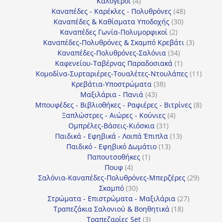
4
προϊόντα
Καλόγεροι
4
προϊόντα
48
Καναπέδες - Καρέκλες - Πολυθρόνες
48
30
προϊόντα
Καναπέδες & Καθίσματα Υποδοχής
30
2
προϊόντα
Καναπέδες Γωνία-Πολυμορφικοί
2
προϊόντα
3
Καναπέδες-Πολυθρόνες & Σκαμπό Κρεβάτι
3
34
προϊόντ
Καναπέδες-Πολυθρόνες-Σαλόνια
34
προϊόντα
1
Καφενείου-Ταβέρνας Παραδοσιακά
1
προϊόν
11
Κομοδίνα-Συρταριέρες-Τουαλέτες-Ντουλάπες
11
38
προϊόν
Κρεβάτια-Υποστρώματα
38
43
προϊόντα
Μαξιλάρια - Πανιά
43
προϊόντα
8
Μπουφέδες - Βιβλιοθήκες - Ραφιέρες - Βιτρίνες
8
4
προϊό
Ξαπλώστρες - Αιώρες - Κούνιες
4
31
προϊόντα
Ομπρέλες-Βάσεις-Κιόσκια
31
προϊόντα
13
Παιδικά - Εφηβικά - Λοιπά Έπιπλα
13
13
προϊόντα
Παιδικό - Εφηβικό Δωμάτιο
13
1
προϊόντα
Παπουτσοθήκες
1
4
προϊόν
Πουφ
4
προϊόντα
29
Σαλόνια-Καναπέδες-Πολυθρόνες-Μπερζέρες
29
30
προϊόν
Σκαμπό
30
προϊόντα
27
Στρώματα - Επιστρώματα - Μαξιλάρια
27
18
προϊόντα
Τραπεζάκια Σαλονιού & Βοηθητικά
18
3
προϊόντα
Τραπεζαρίες Set
3