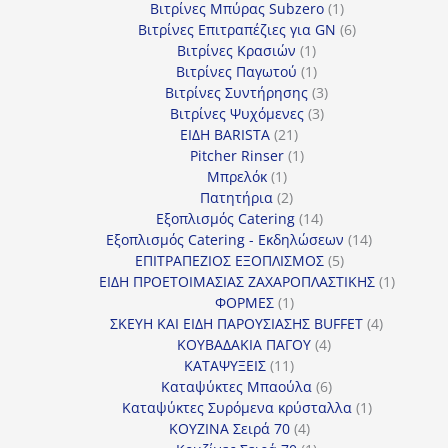
προϊόντα
1
Βιτρίνες Mπύρας Subzero
1
προϊόν
6
Βιτρίνες Επιτραπέζιες για GN
6
1
προϊόντα
Βιτρίνες Κρασιών
1
προϊόν
1
Βιτρίνες Παγωτού
1
προϊόν
3
Βιτρίνες Συντήρησης
3
3
προϊόντα
Βιτρίνες Ψυχόμενες
3
21
προϊόντα
ΕΙΔΗ BARISTA
21
προϊόντα
1
Pitcher Rinser
1
1
προϊόν
Μπρελόκ
1
προϊόν
2
Πατητήρια
2
προϊόντα
14
Εξοπλισμός Catering
14
προϊόντα
14
Εξοπλισμός Catering - Εκδηλώσεων
14
5
προϊόντα
ΕΠΙΤΡΑΠΕΖΙΟΣ ΕΞΟΠΛΙΣΜΟΣ
5
προϊόντα
1
ΕΙΔΗ ΠΡΟΕΤΟΙΜΑΣΙΑΣ ΖΑΧΑΡΟΠΛΑΣΤΙΚΗΣ
1
1
προϊόν
ΦΟΡΜΕΣ
1
προϊόν
4
ΣΚΕΥΗ ΚΑΙ ΕΙΔΗ ΠΑΡΟΥΣΙΑΣΗΣ BUFFET
4
4
προϊόντα
ΚΟΥΒΑΔΑΚΙΑ ΠΑΓΟΥ
4
11
προϊόντα
ΚΑΤΑΨΥΞΕΙΣ
11
προϊόντα
6
Καταψύκτες Μπαούλα
6
προϊόντα
1
Καταψύκτες Συρόμενα κρύσταλλα
1
4
προϊόν
ΚΟΥΖΙΝΑ Σειρά 70
4