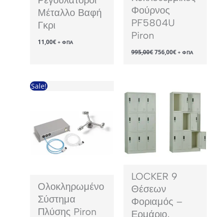
Φούρνος
Μέταλλο Βαφή
PF5804U
Γκρι
Piron
11,00
€
+ ΦΠΑ
Original
Η
995,00
€
756,00
€
+ ΦΠΑ
price
τρέχουσα
was:
τιμή
995,00€.
είναι:
756,00€.
Sale!
LOCKER 9
Ολοκληρωμένο
Θέσεων
Σύστημα
Φοριαμός –
Πλύσης Piron
Ερμάριο,