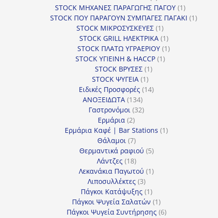
προϊόντα
1
STOCK ΜΗΧΑΝΕΣ ΠΑΡΑΓΩΓΗΣ ΠΑΓΟΥ
1
προϊόν
1
STOCK ΠΟΥ ΠΑΡΑΓΟΥΝ ΣΥΜΠΑΓΕΣ ΠΑΓΑΚΙ
1
1
προϊόν
STOCK ΜΙΚΡΟΣΥΣΚΕΥΕΣ
1
προϊόν
1
STOCK GRILL ΗΛΕΚΤΡΙΚΑ
1
προϊόν
1
STOCK ΠΛΑΤΩ ΥΓΡΑΕΡΙΟΥ
1
1
προϊόν
STOCK ΥΓΙΕΙΝΗ & HACCP
1
1
προϊόν
STOCK ΒΡΥΣΕΣ
1
1
προϊόν
STOCK ΨΥΓΕΙΑ
1
προϊόν
14
Ειδικές Προσφορές
14
134
προϊόντα
ΑΝΟΞΕΙΔΩΤΑ
134
προϊόντα
32
Γαστρονόμοι
32
2
προϊόντα
Ερμάρια
2
προϊόντα
1
Ερμάρια Καφέ | Bar Stations
1
7
προϊόν
Θάλαμοι
7
προϊόντα
5
Θερμαντικά ραφιού
5
18
προϊόντα
Λάντζες
18
προϊόντα
1
Λεκανάκια Παγωτού
1
3
προϊόν
Λιποσυλλέκτες
3
προϊόντα
1
Πάγκοι Κατάψυξης
1
προϊόν
1
Πάγκοι Ψυγεία Σαλατών
1
προϊόν
6
Πάγκοι Ψυγεία Συντήρησης
6