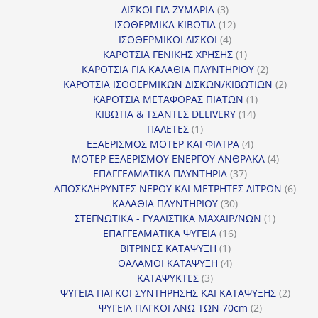
3
προϊόντα
ΔΙΣΚΟΙ ΓΙΑ ΖΥΜΑΡΙΑ
3
προϊόντα
12
ΙΣΟΘΕΡΜΙΚΑ ΚΙΒΩΤΙΑ
12
4
προϊόντα
ΙΣΟΘΕΡΜΙΚΟΙ ΔΙΣΚΟΙ
4
προϊόντα
1
ΚΑΡΟΤΣΙΑ ΓΕΝΙΚΗΣ ΧΡΗΣΗΣ
1
προϊόν
2
ΚΑΡΟΤΣΙΑ ΓΙΑ ΚΑΛΑΘΙΑ ΠΛΥΝΤΗΡΙΟΥ
2
προϊόντα
2
ΚΑΡΟΤΣΙΑ ΙΣΟΘΕΡΜΙΚΩΝ ΔΙΣΚΩΝ/ΚΙΒΩΤΙΩΝ
2
1
προϊόν
ΚΑΡΟΤΣΙΑ ΜΕΤΑΦΟΡΑΣ ΠΙΑΤΩΝ
1
14
προϊόν
ΚΙΒΩΤΙΑ & ΤΣΑΝΤΕΣ DELIVERY
14
1
προϊόντα
ΠΑΛΕΤΕΣ
1
προϊόν
4
ΕΞΑΕΡΙΣΜΟΣ ΜΟΤΕΡ ΚΑΙ ΦΙΛΤΡΑ
4
προϊόντα
4
ΜΟΤΕΡ ΕΞΑΕΡΙΣΜΟΥ ΕΝΕΡΓΟΥ ΑΝΘΡΑΚΑ
4
37
προϊόντ
ΕΠΑΓΓΕΛΜΑΤΙΚΑ ΠΛΥΝΤΗΡΙΑ
37
προϊόντα
6
ΑΠΟΣΚΛΗΡΥΝΤΕΣ ΝΕΡΟΥ ΚΑΙ ΜΕΤΡΗΤΕΣ ΛΙΤΡΩΝ
6
30
προϊ
ΚΑΛΑΘΙΑ ΠΛΥΝΤΗΡΙΟΥ
30
προϊόντα
1
ΣΤΕΓΝΩΤΙΚΑ - ΓΥΑΛΙΣΤΙΚΑ ΜΑΧΑΙΡ/ΝΩΝ
1
16
προϊόν
ΕΠΑΓΓΕΛΜΑΤΙΚΑ ΨΥΓΕΙΑ
16
1
προϊόντα
ΒΙΤΡΙΝΕΣ ΚΑΤΑΨΥΞΗ
1
προϊόν
4
ΘΑΛΑΜΟΙ ΚΑΤΑΨΥΞΗ
4
3
προϊόντα
ΚΑΤΑΨΥΚΤΕΣ
3
προϊόντα
2
ΨΥΓΕΙΑ ΠΑΓΚΟΙ ΣΥΝΤΗΡΗΣΗΣ ΚΑΙ ΚΑΤΑΨΥΞΗΣ
2
2
προϊό
ΨΥΓΕΙΑ ΠΑΓΚΟΙ ΑΝΩ ΤΩΝ 70cm
2