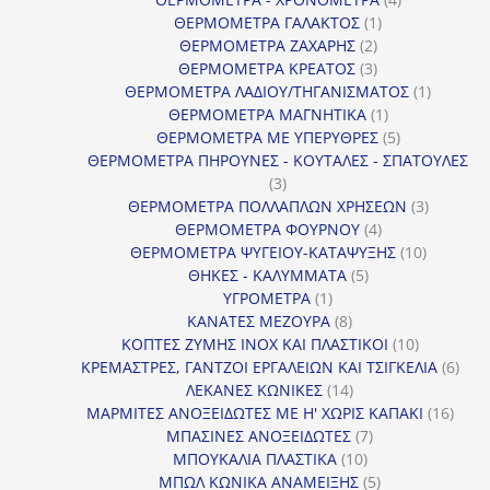
1
προϊόντα
ΘΕΡΜΟΜΕΤΡΑ ΓΑΛΑΚΤΟΣ
1
2
προϊόν
ΘΕΡΜΟΜΕΤΡΑ ΖΑΧΑΡΗΣ
2
προϊόντα
3
ΘΕΡΜΟΜΕΤΡΑ ΚΡΕΑΤΟΣ
3
προϊόντα
1
ΘΕΡΜΟΜΕΤΡΑ ΛΑΔΙΟΥ/ΤΗΓΑΝΙΣΜΑΤΟΣ
1
1
προϊόν
ΘΕΡΜΟΜΕΤΡΑ ΜΑΓΝΗΤΙΚΑ
1
προϊόν
5
ΘΕΡΜΟΜΕΤΡΑ ΜΕ ΥΠΕΡΥΘΡΕΣ
5
προϊόντα
ΘΕΡΜΟΜΕΤΡΑ ΠΗΡΟΥΝΕΣ - ΚΟΥΤΑΛΕΣ - ΣΠΑΤΟΥΛΕΣ
3
3
προϊόντα
3
ΘΕΡΜΟΜΕΤΡΑ ΠΟΛΛΑΠΛΩΝ ΧΡΗΣΕΩΝ
3
4
προϊόντ
ΘΕΡΜΟΜΕΤΡΑ ΦΟΥΡΝΟΥ
4
προϊόντα
10
ΘΕΡΜΟΜΕΤΡΑ ΨΥΓΕΙΟΥ-ΚΑΤΑΨΥΞΗΣ
10
5
προϊόντα
ΘΗΚΕΣ - ΚΑΛΥΜΜΑΤΑ
5
1
προϊόντα
ΥΓΡΟΜΕΤΡΑ
1
προϊόν
8
ΚΑΝΑΤΕΣ ΜΕΖΟΥΡΑ
8
προϊόντα
10
ΚΟΠΤΕΣ ΖΥΜΗΣ INOX ΚΑΙ ΠΛΑΣΤΙΚΟΙ
10
προϊόντα
6
ΚΡΕΜΑΣΤΡΕΣ, ΓΑΝΤΖΟΙ ΕΡΓΑΛΕΙΩΝ ΚΑΙ ΤΣΙΓΚΕΛΙΑ
6
14
προϊ
ΛΕΚΑΝΕΣ ΚΩΝΙΚΕΣ
14
προϊόντα
16
ΜΑΡΜΙΤΕΣ ΑΝΟΞΕΙΔΩΤΕΣ ΜΕ Η' ΧΩΡΙΣ ΚΑΠΑΚΙ
16
7
προϊ
ΜΠΑΣΙΝΕΣ ΑΝΟΞΕΙΔΩΤΕΣ
7
10
προϊόντα
ΜΠΟΥΚΑΛΙΑ ΠΛΑΣΤΙΚΑ
10
προϊόντα
5
ΜΠΩΛ ΚΩΝΙΚΑ ΑΝΑΜΕΙΞΗΣ
5