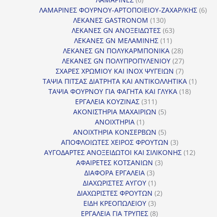
προϊόντα
6
ΛΑΜΑΡΙΝΕΣ ΦΟΥΡΝΟΥ-ΑΡΤΟΠΟΙΕΙΟΥ-ΖΑΧΑΡ/ΚΗΣ
6
130
προ
ΛΕΚΑΝΕΣ GASTRONOM
130
προϊόντα
63
ΛΕΚΑΝΕΣ GN ΑΝΟΞΕΙΔΩΤΕΣ
63
11
προϊόντα
ΛΕΚΑΝΕΣ GN ΜΕΛΑΜΙΝΗΣ
11
προϊόντα
28
ΛΕΚΑΝΕΣ GN ΠΟΛΥΚΑΡΜΠΟΝΙΚΑ
28
προϊόντα
27
ΛΕΚΑΝΕΣ GN ΠΟΛΥΠΡΟΠΥΛΕΝΙΟΥ
27
7
προϊόντα
ΣΧΑΡΕΣ ΧΡΩΜΙΟΥ ΚΑΙ INOX ΨΥΓΕΙΩΝ
7
προϊόντα
1
ΤΑΨΙΑ ΠΙΤΣΑΣ ΔΙΑΤΡΗΤΑ ΚΑΙ ΑΝΤΙΚΟΛΛΗΤΙΚΑ
1
18
προϊόν
ΤΑΨΙΑ ΦΟΥΡΝΟΥ ΓΙΑ ΦΑΓΗΤΑ ΚΑΙ ΓΛΥΚΑ
18
311
προϊόντ
ΕΡΓΑΛΕΙΑ ΚΟΥΖΙΝΑΣ
311
προϊόντα
5
ΑΚΟΝΙΣΤΗΡΙΑ ΜΑΧΑΙΡΙΩΝ
5
1
προϊόντα
ΑΝΟΙΧΤΗΡΙΑ
1
προϊόν
5
ΑΝΟΙΧΤΗΡΙΑ ΚΟΝΣΕΡΒΩΝ
5
προϊόντα
3
ΑΠΟΦΛΟΙΩΤΕΣ ΧΕΙΡΟΣ ΦΡΟΥΤΩΝ
3
προϊόντα
12
ΑΥΓΟΔΑΡΤΕΣ ΑΝΟΞΕΙΔΩΤΟΙ ΚΑΙ ΣΙΛΙΚΟΝΗΣ
12
3
προϊόν
ΑΦΑΙΡΕΤΕΣ ΚΟΤΣΑΝΙΩΝ
3
3
προϊόντα
ΔΙΑΦΟΡΑ ΕΡΓΑΛΕΙΑ
3
προϊόντα
1
ΔΙΑΧΩΡΙΣΤΕΣ ΑΥΓΟΥ
1
προϊόν
2
ΔΙΑΧΩΡΙΣΤΕΣ ΦΡΟΥΤΩΝ
2
3
προϊόντα
ΕΙΔΗ ΚΡΕΟΠΩΛΕΙΟΥ
3
προϊόντα
8
ΕΡΓΑΛΕΙΑ ΓΙΑ ΤΡΥΠΕΣ
8