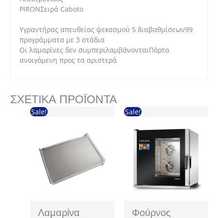
PIRONΣειρά Caboto
Υγραντήρας απευθείας ψεκασμού 5 διαβαθμίσεων99
προγράμματα με 3 στάδια
Οι λαμαρίνες δεν συμπεριλαμβάνονταιΠόρτα
ανοιγόμενη προς τα αριστερά
ΣΧΕΤΙΚΆ ΠΡΟΪΌΝΤΑ
Sale!
Sale!
Λαμαρίνα
Φούρνος