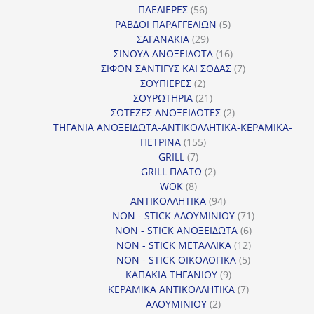
56
προϊόντα
ΠΑΕΛΙΕΡΕΣ
56
προϊόντα
5
ΡΑΒΔΟΙ ΠΑΡΑΓΓΕΛΙΩΝ
5
29
προϊόντα
ΣΑΓΑΝΑΚΙΑ
29
προϊόντα
16
ΣΙΝΟΥΑ ΑΝΟΞΕΙΔΩΤΑ
16
προϊόντα
7
ΣΙΦΟΝ ΣΑΝΤΙΓΥΣ ΚΑΙ ΣΟΔΑΣ
7
2
προϊόντα
ΣΟΥΠΙΕΡΕΣ
2
προϊόντα
21
ΣΟΥΡΩΤΗΡΙΑ
21
προϊόντα
2
ΣΩΤΕΖΕΣ ΑΝΟΞΕΙΔΩΤΕΣ
2
προϊόντα
ΤΗΓΑΝΙΑ ΑΝΟΞΕΙΔΩΤΑ-ΑΝΤΙΚΟΛΛΗΤΙΚΑ-ΚΕΡΑΜΙΚΑ-
155
ΠΕΤΡΙΝΑ
155
7
προϊόντα
GRILL
7
προϊόντα
2
GRILL ΠΛΑΤΩ
2
8
προϊόντα
WOK
8
προϊόντα
94
ΑΝΤΙΚΟΛΛΗΤΙΚΑ
94
προϊόντα
71
NON - STICK ΑΛΟΥΜΙΝΙΟΥ
71
6
προϊόντα
NON - STICK ΑΝΟΞΕΙΔΩΤΑ
6
12
προϊόντα
NON - STICK ΜΕΤΑΛΛΙΚΑ
12
5
προϊόντα
NON - STICK ΟΙΚΟΛΟΓΙΚΑ
5
9
προϊόντα
ΚΑΠΑΚΙΑ ΤΗΓΑΝΙΟΥ
9
προϊόντα
7
ΚΕΡΑΜΙΚΑ ΑΝΤΙΚΟΛΛΗΤΙΚΑ
7
2
προϊόντα
ΑΛΟΥΜΙΝΙΟΥ
2