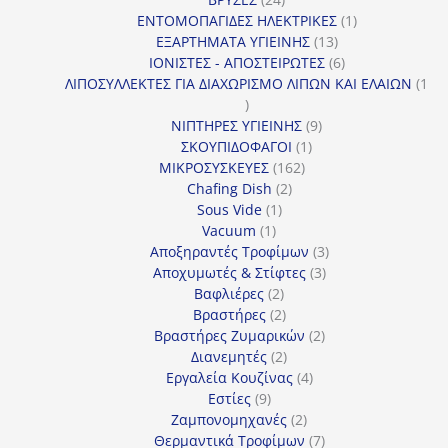
προϊόντα
1
ΕΝΤΟΜΟΠΑΓΙΔΕΣ ΗΛΕΚΤΡΙΚΕΣ
1
13
προϊόν
ΕΞΑΡΤΗΜΑΤΑ ΥΓΙΕΙΝΗΣ
13
προϊόντα
6
ΙΟΝΙΣΤΕΣ - ΑΠΟΣΤΕΙΡΩΤΕΣ
6
προϊόντα
ΛΙΠΟΣΥΛΛΕΚΤΕΣ ΓΙΑ ΔΙΑΧΩΡΙΣΜΟ ΛΙΠΩΝ ΚΑΙ ΕΛΑΙΩΝ
1
1
προϊόν
9
ΝΙΠΤΗΡΕΣ ΥΓΙΕΙΝΗΣ
9
1
προϊόντα
ΣΚΟΥΠΙΔΟΦΑΓΟΙ
1
162
προϊόν
ΜΙΚΡΟΣΥΣΚΕΥΕΣ
162
2
προϊόντα
Chafing Dish
2
1
προϊόντα
Sous Vide
1
1
προϊόν
Vacuum
1
προϊόν
3
Αποξηραντές Τροφίμων
3
3
προϊόντα
Αποχυμωτές & Στίφτες
3
2
προϊόντα
Βαφλιέρες
2
προϊόντα
2
Βραστήρες
2
προϊόντα
2
Βραστήρες Ζυμαρικών
2
2
προϊόντα
Διανεμητές
2
προϊόντα
4
Εργαλεία Κουζίνας
4
9
προϊόντα
Εστίες
9
προϊόντα
2
Ζαμπονομηχανές
2
προϊόντα
7
Θερμαντικά Τροφίμων
7