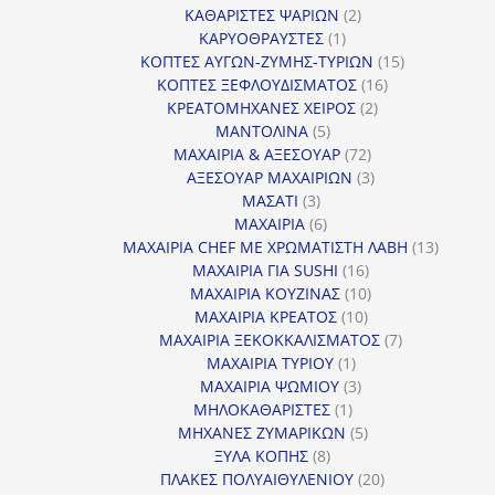
προϊόντα
2
ΚΑΘΑΡΙΣΤΕΣ ΨΑΡΙΩΝ
2
1
προϊόντα
ΚΑΡΥΟΘΡΑΥΣΤΕΣ
1
προϊόν
15
ΚΟΠΤΕΣ ΑΥΓΩΝ-ΖΥΜΗΣ-ΤΥΡΙΩΝ
15
16
προϊόντα
ΚΟΠΤΕΣ ΞΕΦΛΟΥΔΙΣΜΑΤΟΣ
16
2
προϊόντα
ΚΡΕΑΤΟΜΗΧΑΝΕΣ ΧΕΙΡΟΣ
2
5
προϊόντα
ΜΑΝΤΟΛΙΝΑ
5
προϊόντα
72
ΜΑΧΑΙΡΙΑ & ΑΞΕΣΟΥΑΡ
72
προϊόντα
3
ΑΞΕΣΟΥΑΡ ΜΑΧΑΙΡΙΩΝ
3
3
προϊόντα
ΜΑΣΑΤΙ
3
προϊόντα
6
ΜΑΧΑΙΡΙΑ
6
προϊόντα
13
ΜΑΧΑΙΡΙΑ CHEF ΜΕ ΧΡΩΜΑΤΙΣΤΗ ΛΑΒΗ
13
16
προϊόντ
ΜΑΧΑΙΡΙΑ ΓΙΑ SUSHI
16
προϊόντα
10
ΜΑΧΑΙΡΙΑ ΚΟΥΖΙΝΑΣ
10
10
προϊόντα
ΜΑΧΑΙΡΙΑ ΚΡΕΑΤΟΣ
10
προϊόντα
7
ΜΑΧΑΙΡΙΑ ΞΕΚΟΚΚΑΛΙΣΜΑΤΟΣ
7
1
προϊόντα
ΜΑΧΑΙΡΙΑ ΤΥΡΙΟΥ
1
προϊόν
3
ΜΑΧΑΙΡΙΑ ΨΩΜΙΟΥ
3
1
προϊόντα
ΜΗΛΟΚΑΘΑΡΙΣΤΕΣ
1
προϊόν
5
ΜΗΧΑΝΕΣ ΖΥΜΑΡΙΚΩΝ
5
8
προϊόντα
ΞΥΛΑ ΚΟΠΗΣ
8
προϊόντα
20
ΠΛΑΚΕΣ ΠΟΛΥΑΙΘΥΛΕΝΙΟΥ
20