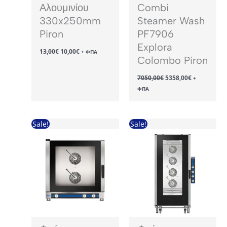
Αλουμινίου
Combi
330x250mm
Steamer Wash
Piron
PF7906
Explora
Original
Η
13,00
€
10,00
€
+ ΦΠΑ
price
τρέχουσα
Colombo Piron
was:
τιμή
13,00€.
είναι:
Original
Η
7050,00
€
5358,00
€
+
10,00€.
price
τρέχουσα
ΦΠΑ
was:
τιμή
7050,00€.
είναι:
5358,00€.
Sale!
Sale!