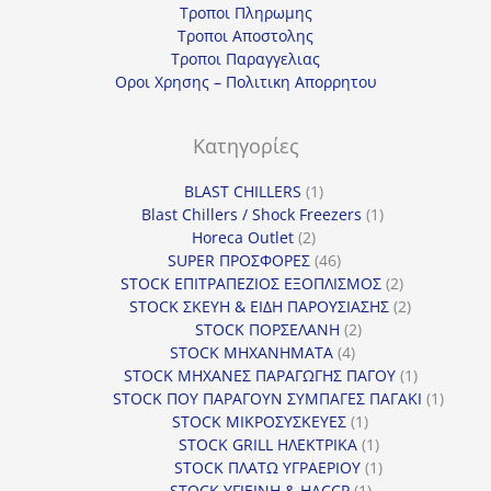
Τροποι Πληρωμης
Τροποι Αποστολης
Τροποι Παραγγελιας
Οροι Χρησης – Πολιτικη Απορρητου
Κατηγορίες
1
BLAST CHILLERS
1
προϊόν
1
Blast Chillers / Shock Freezers
1
2
προϊόν
Horeca Outlet
2
προϊόντα
46
SUPER ΠΡΟΣΦΟΡΕΣ
46
προϊόντα
2
STOCK ΕΠΙΤΡΑΠΕΖΙΟΣ ΕΞΟΠΛΙΣΜΟΣ
2
προϊόντα
2
STOCK ΣΚΕΥΗ & ΕΙΔΗ ΠΑΡΟΥΣΙΑΣΗΣ
2
2
προϊόντα
STOCK ΠΟΡΣΕΛΑΝΗ
2
4
προϊόντα
STOCK ΜΗΧΑΝΗΜΑΤΑ
4
προϊόντα
1
STOCK ΜΗΧΑΝΕΣ ΠΑΡΑΓΩΓΗΣ ΠΑΓΟΥ
1
προϊόν
1
STOCK ΠΟΥ ΠΑΡΑΓΟΥΝ ΣΥΜΠΑΓΕΣ ΠΑΓΑΚΙ
1
1
προϊόν
STOCK ΜΙΚΡΟΣΥΣΚΕΥΕΣ
1
προϊόν
1
STOCK GRILL ΗΛΕΚΤΡΙΚΑ
1
προϊόν
1
STOCK ΠΛΑΤΩ ΥΓΡΑΕΡΙΟΥ
1
1
προϊόν
STOCK ΥΓΙΕΙΝΗ & HACCP
1