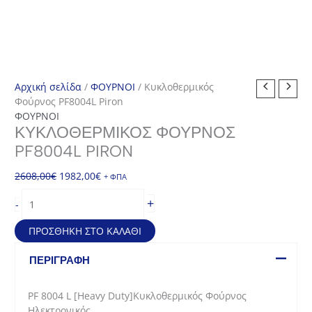
Αρχική σελίδα
/
ΦΟΥΡΝΟΙ
/ Κυκλοθερμικός
Φούρνος PF8004L Piron
ΦΟΥΡΝΟΙ
ΚΥΚΛΟΘΕΡΜΙΚΌΣ ΦΟΎΡΝΟΣ
PF8004L PIRON
Original
Η
2608,00
€
1982,00
€
+ ΦΠΑ
price
τρέχουσα
Κυκλοθερμικός
+
-
was:
τιμή
Φούρνος
2608,00€.
είναι:
PF8004L
ΠΡΟΣΘΉΚΗ ΣΤΟ ΚΑΛΆΘΙ
1982,00€.
Piron
ποσότητα
ΠΕΡΙΓΡΑΦΉ
PF 8004 L [Heavy Duty]Κυκλοθερμικός Φούρνος
Ηλεκτρονικός