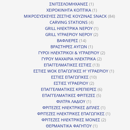
1
προϊόν
ΣΝΙΤΣΕΛΟΜΗΧΑΝΕΣ
1
προϊόν
1
ΧΕΙΡΟΚΙΝΗΤΑ ΚΟΠΤΙΚΑ
1
προϊόν
84
ΜΙΚΡΟΣΥΣΚΕΥΕΣ ΖΕΣΤΗΣ ΚΟΥΖΙΝΑΣ SNACK
84
4
προϊόντ
CARVING STATIONS
4
προϊόντα
1
GRILL ΗΛΕΚΤΡΙΚΑ ΝΕΡΟΥ
1
2
προϊόν
GRILL ΥΓΡΑΕΡΙΟΥ ΝΕΡΟΥ
2
14
προϊόντα
ΒΑΦΛΙΕΡΕΣ
14
προϊόντα
1
ΒΡΑΣΤΗΡΕΣ ΑΥΓΩΝ
1
προϊόν
2
ΓΥΡΟΙ ΗΛΕΚΤΡΙΚΟΙ & ΥΓΡΑΕΡΙΟΥ
2
2
προϊόντα
ΓΥΡΟΥ ΜΑΧΑΙΡΙΑ ΗΛΕΚΤΡΙΚΑ
2
13
προϊόντα
ΕΠΑΓΓΕΛΜΑΤΙΚΕΣ ΕΣΤΙΕΣ
13
προϊόντα
1
ΕΣΤΙΕΣ WOK ΕΠΑΓΩΓΙΚΕΣ Η' ΥΓΡΑΕΡΙΟΥ
1
10
προϊόν
ΕΣΤΙΕΣ ΕΠΑΓΩΓΙΚΕΣ
10
2
προϊόντα
ΕΣΤΙΕΣ ΥΓΡΑΕΡΙΟΥ
2
προϊόντα
6
ΕΠΑΓΓΕΛΜΑΤΙΚΕΣ ΚΡΕΠΙΕΡΕΣ
6
5
προϊόντα
ΕΠΑΓΓΕΛΜΑΤΙΚΕΣ ΦΡΙΤΕΖΕΣ
5
1
προϊόντα
ΦΙΛΤΡΑ ΛΑΔΙΟΥ
1
προϊόν
1
ΦΡΙΤΕΖΕΣ ΗΛΕΚΤΡΙΚΕΣ ΔΙΠΛΕΣ
1
προϊόν
1
ΦΡΙΤΕΖΕΣ ΗΛΕΚΤΡΙΚΕΣ ΕΠΑΓΩΓΙΚΕΣ
1
2
προϊόν
ΦΡΙΤΕΖΕΣ ΗΛΕΚΤΡΙΚΕΣ ΜΟΝΕΣ
2
1
προϊόντα
ΘΕΡΜΑΝΤΙΚΑ ΦΑΓΗΤΟΥ
1