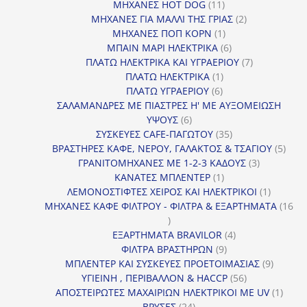
11
προϊόν
ΜΗΧΑΝΕΣ HOT DOG
11
προϊόντα
2
ΜΗΧΑΝΕΣ ΓΙΑ ΜΑΛΛΙ ΤΗΣ ΓΡΙΑΣ
2
1
προϊόντα
ΜΗΧΑΝΕΣ ΠΟΠ ΚΟΡΝ
1
προϊόν
6
ΜΠΑΙΝ ΜΑΡΙ ΗΛΕΚΤΡΙΚΑ
6
προϊόντα
7
ΠΛΑΤΩ ΗΛΕΚΤΡΙΚΑ ΚΑΙ ΥΓΡΑΕΡΙΟΥ
7
1
προϊόντα
ΠΛΑΤΩ ΗΛΕΚΤΡΙΚΑ
1
6
προϊόν
ΠΛΑΤΩ ΥΓΡΑΕΡΙΟΥ
6
προϊόντα
ΣΑΛΑΜΑΝΔΡΕΣ ΜΕ ΠΙΑΣΤΡΕΣ Η' ΜΕ ΑΥΞΟΜΕΙΩΣΗ
6
ΥΨΟΥΣ
6
προϊόντα
35
ΣΥΣΚΕΥΕΣ CAFE-ΠΑΓΩΤΟΥ
35
προϊόντα
5
ΒΡΑΣΤΗΡΕΣ ΚΑΦΕ, ΝΕΡΟΥ, ΓΑΛΑΚΤΟΣ & ΤΣΑΓΙΟΥ
5
3
προϊ
ΓΡΑΝΙΤΟΜΗΧΑΝΕΣ ΜΕ 1-2-3 ΚΑΔΟΥΣ
3
1
προϊόντα
ΚΑΝΑΤΕΣ ΜΠΛΕΝΤΕΡ
1
προϊόν
1
ΛΕΜΟΝΟΣΤΙΦΤΕΣ ΧΕΙΡΟΣ ΚΑΙ ΗΛΕΚΤΡΙΚΟΙ
1
προϊόν
ΜΗΧΑΝΕΣ ΚΑΦΕ ΦΙΛΤΡΟΥ - ΦΙΛΤΡΑ & ΕΞΑΡΤΗΜΑΤΑ
16
16
προϊόντα
4
ΕΞΑΡΤΗΜΑΤΑ BRAVILOR
4
9
προϊόντα
ΦΙΛΤΡΑ ΒΡΑΣΤΗΡΩΝ
9
προϊόντα
9
ΜΠΛΕΝΤΕΡ ΚΑΙ ΣΥΣΚΕΥΕΣ ΠΡΟΕΤΟΙΜΑΣΙΑΣ
9
56
προϊόντ
ΥΓΙΕΙΝΗ , ΠΕΡΙΒΑΛΛΟΝ & HACCP
56
προϊόντα
1
ΑΠΟΣΤΕΙΡΩΤΕΣ ΜΑΧΑΙΡΙΩΝ ΗΛΕΚΤΡΙΚΟΙ ΜΕ UV
1
24
προϊό
ΒΡΥΣΕΣ
24