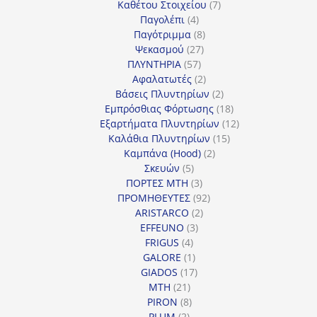
7
προϊόντα
Καθέτου Στοιχείου
7
4
προϊόντα
Παγολέπι
4
προϊόντα
8
Παγότριμμα
8
27
προϊόντα
Ψεκασμού
27
57
προϊόντα
ΠΛΥΝΤΗΡΙΑ
57
προϊόντα
2
Αφαλατωτές
2
προϊόντα
2
Βάσεις Πλυντηρίων
2
προϊόντα
18
Εμπρόσθιας Φόρτωσης
18
προϊόντα
12
Εξαρτήματα Πλυντηρίων
12
15
προϊόντα
Καλάθια Πλυντηρίων
15
2
προϊόντα
Καμπάνα (Hood)
2
5
προϊόντα
Σκευών
5
προϊόντα
3
ΠΟΡΤΕΣ MTH
3
προϊόντα
92
ΠΡΟΜΗΘΕΥΤΕΣ
92
2
προϊόντα
ARISTARCO
2
3
προϊόντα
EFFEUNO
3
4
προϊόντα
FRIGUS
4
προϊόντα
1
GALORE
1
προϊόν
17
GIADOS
17
21
προϊόντα
MTH
21
προϊόντα
8
PIRON
8
2
προϊόντα
PLUM
2