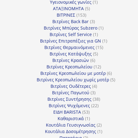
1
προϊόντα
Υγειονομικές γωνίες
1
5
προϊόν
ΑΤΑΞΙΝΟΜΗΤΑ
5
153
προϊόντα
ΒΙΤΡΙΝΕΣ
153
προϊόντα
3
Βιτρίνες Back Bar
3
προϊόντα
1
Βιτρίνες Mπύρας Subzero
1
1
προϊόν
Βιτρίνες Self Service
1
προϊόν
1
Βιτρίνες Επιτραπέζιες για GN
1
15
προϊόν
Βιτρίνες Θερμαινόμενες
15
5
προϊόντα
Βιτρίνες Κατάψυξης
5
6
προϊόντα
Βιτρίνες Κρασιών
6
προϊόντα
12
Βιτρίνες Κρεοπωλείου
12
προϊόντα
6
Βιτρίνες Κρεοπωλείου με μοτέρ
6
προϊόντα
5
Βιτρίνες Κρεοπωλείου χωρίς μοτέρ
5
4
προϊόντα
Βιτρίνες Ουδέτερες
4
3
προϊόντα
Βιτρίνες Παγωτού
3
προϊόντα
38
Βιτρίνες Συντήρησης
38
22
προϊόντα
Βιτρίνες Ψυχόμενες
22
53
προϊόντα
ΕΙΔΗ BARISTA
53
προϊόντα
1
Καθαριστικά
1
προϊόν
2
Κουτάλια Γευσιγνωσίας
2
προϊόντα
1
Κουτάλια Δοσομέτρησης
1
2
προϊόν
Πατητήρια
2