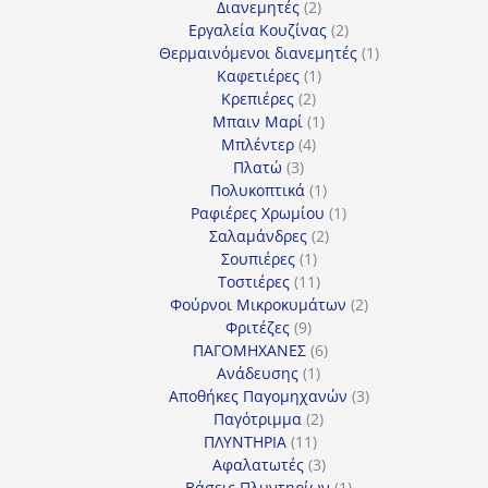
προϊόντα
2
Διανεμητές
2
προϊόντα
2
Εργαλεία Κουζίνας
2
προϊόντα
1
Θερμαινόμενοι διανεμητές
1
1
προϊόν
Καφετιέρες
1
2
προϊόν
Κρεπιέρες
2
προϊόντα
1
Μπαιν Μαρί
1
4
προϊόν
Μπλέντερ
4
3
προϊόντα
Πλατώ
3
προϊόντα
1
Πολυκοπτικά
1
προϊόν
1
Ραφιέρες Χρωμίου
1
2
προϊόν
Σαλαμάνδρες
2
1
προϊόντα
Σουπιέρες
1
προϊόν
11
Τοστιέρες
11
προϊόντα
2
Φούρνοι Μικροκυμάτων
2
9
προϊόντα
Φριτέζες
9
προϊόντα
6
ΠΑΓΟΜΗΧΑΝΕΣ
6
1
προϊόντα
Ανάδευσης
1
προϊόν
3
Αποθήκες Παγομηχανών
3
2
προϊόντα
Παγότριμμα
2
11
προϊόντα
ΠΛΥΝΤΗΡΙΑ
11
προϊόντα
3
Αφαλατωτές
3
προϊόντα
1
Βάσεις Πλυντηρίων
1