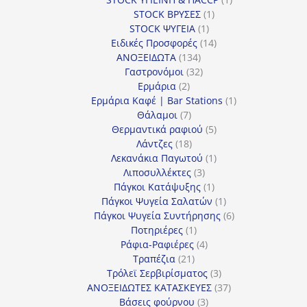
1
προϊόν
STOCK ΒΡΥΣΕΣ
1
1
προϊόν
STOCK ΨΥΓΕΙΑ
1
προϊόν
14
Ειδικές Προσφορές
14
134
προϊόντα
ΑΝΟΞΕΙΔΩΤΑ
134
προϊόντα
32
Γαστρονόμοι
32
2
προϊόντα
Ερμάρια
2
προϊόντα
1
Ερμάρια Καφέ | Bar Stations
1
7
προϊόν
Θάλαμοι
7
προϊόντα
5
Θερμαντικά ραφιού
5
18
προϊόντα
Λάντζες
18
προϊόντα
1
Λεκανάκια Παγωτού
1
3
προϊόν
Λιποσυλλέκτες
3
προϊόντα
1
Πάγκοι Κατάψυξης
1
προϊόν
1
Πάγκοι Ψυγεία Σαλατών
1
προϊόν
6
Πάγκοι Ψυγεία Συντήρησης
6
1
προϊόντα
Ποτηριέρες
1
προϊόν
4
Ράφια-Ραφιέρες
4
21
προϊόντα
Τραπέζια
21
προϊόντα
3
Τρόλεϊ Σερβιρίσματος
3
προϊόντα
37
ΑΝΟΞΕΙΔΩΤΕΣ ΚΑΤΑΣΚΕΥΕΣ
37
3
προϊόντα
Βάσεις φούρνου
3