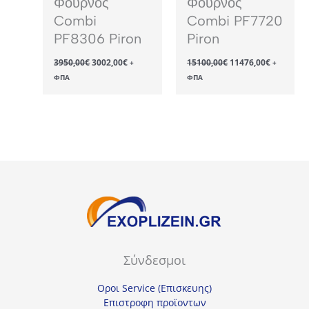
Φούρνος
Φούρνος
Combi
Combi PF7720
PF8306 Piron
Piron
Original
Η
Original
Η
3950,00
€
3002,00
€
15100,00
€
11476,00
€
+
+
price
τρέχουσα
price
τρέχουσ
ΦΠΑ
ΦΠΑ
was:
τιμή
was:
τιμή
3950,00€.
είναι:
15100,00€.
είναι:
3002,00€.
11476,00€
Σύνδεσμοι
Οροι Service (Επισκευης)
Επιστροφη προϊοντων