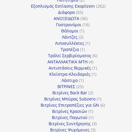
προϊόντα
282
Εξοπλισμός Εστίασης Exoplizein
282
65
προϊόντα
Διάφορα
65
προϊόντα
36
ΑΝΟΞΕΙΔΩΤΑ
36
προϊόντα
16
Γαστρονόμοι
16
1
προϊόντα
Θάλαμοι
1
2
προϊόν
Λάντζες
2
προϊόντα
1
Λιποσυλλέκτες
1
1
προϊόν
Τραπέζια
1
προϊόν
6
Τρόλεϊ Σερβιρίσματος
6
4
προϊόντα
ΑΝΤΑΛΛΑΚΤΙΚΑ MTH
4
προϊόντα
1
Αντιστάσεις θερμικές
1
1
προϊόν
Κλείστρα-Κλειδαριές
1
1
προϊόν
Λάστιχα
1
25
προϊόν
ΒΙΤΡΙΝΕΣ
25
προϊόντα
2
Βιτρίνες Back Bar
2
προϊόντα
1
Βιτρίνες Mπύρας Subzero
1
προϊόν
6
Βιτρίνες Επιτραπέζιες για GN
6
1
προϊόντα
Βιτρίνες Κρασιών
1
προϊόν
1
Βιτρίνες Παγωτού
1
προϊόν
3
Βιτρίνες Συντήρησης
3
3
προϊόντα
Βιτρίνες Ψυχόμενες
3