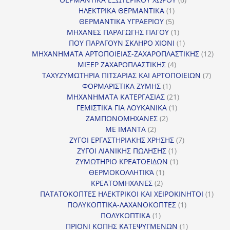
1
προϊόντα
ΗΛΕΚΤΡΙΚΑ ΘΕΡΜΑΝΤΙΚΑ
1
5
προϊόν
ΘΕΡΜΑΝΤΙΚΑ ΥΓΡΑΕΡΙΟΥ
5
προϊόντα
1
ΜΗΧΑΝΕΣ ΠΑΡΑΓΩΓΗΣ ΠΑΓΟΥ
1
προϊόν
1
ΠΟΥ ΠΑΡΑΓΟΥΝ ΣΚΛΗΡΟ ΧΙΟΝΙ
1
προϊόν
12
ΜΗΧΑΝΗΜΑΤΑ ΑΡΤΟΠΟΙΕΙΑΣ-ΖΑΧΑΡΟΠΛΑΣΤΙΚΗΣ
12
4
προϊ
ΜΙΞΕΡ ΖΑΧΑΡΟΠΛΑΣΤΙΚΗΣ
4
προϊόντα
7
ΤΑΧΥΖΥΜΩΤΗΡΙΑ ΠΙΤΣΑΡΙΑΣ ΚΑΙ ΑΡΤΟΠΟΙΕΙΩΝ
7
1
προϊό
ΦΟΡΜΑΡΙΣΤΙΚΑ ΖΥΜΗΣ
1
προϊόν
21
ΜΗΧΑΝΗΜΑΤΑ ΚΑΤΕΡΓΑΣΙΑΣ
21
1
προϊόντα
ΓΕΜΙΣΤΙΚΑ ΓΙΑ ΛΟΥΚΑΝΙΚΑ
1
2
προϊόν
ΖΑΜΠΟΝΟΜΗΧΑΝΕΣ
2
2
προϊόντα
ΜΕ ΙΜΑΝΤΑ
2
προϊόντα
7
ΖΥΓΟΙ ΕΡΓΑΣΤΗΡΙΑΚΗΣ ΧΡΗΣΗΣ
7
1
προϊόντα
ΖΥΓΟΙ ΛΙΑΝΙΚΗΣ ΠΩΛΗΣΗΣ
1
προϊόν
1
ΖΥΜΩΤΗΡΙΟ ΚΡΕΑΤΟΕΙΔΩΝ
1
1
προϊόν
ΘΕΡΜΟΚΟΛΛΗΤΙΚΆ
1
2
προϊόν
ΚΡΕΑΤΟΜΗΧΑΝΕΣ
2
προϊόντα
1
ΠΑΤΑΤΟΚΟΠΤΕΣ ΗΛΕΚΤΡΙΚΟΙ ΚΑΙ ΧΕΙΡΟΚΙΝΗΤΟΙ
1
1
προϊ
ΠΟΛΥΚΟΠΤΙΚΑ-ΛΑΧΑΝΟΚΟΠΤΕΣ
1
1
προϊόν
ΠΟΛΥΚΟΠΤΙΚΑ
1
προϊόν
1
ΠΡΙΟΝΙ ΚΟΠΗΣ ΚΑΤΕΨΥΓΜΕΝΩΝ
1