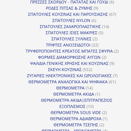
προϊόντα
6
ΠΡΕΣΣΕΣ ΣΚΟΡΔΟΥ - ΠΑΤΑΤΑΣ ΚΑΙ ΓΟΥΔΙ
6
9
προϊόντα
ΡΟΔΕΣ ΠΙΤΣΑΣ & ΖΥΜΗΣ
9
προϊόντα
67
ΣΠΑΤΟΥΛΕΣ ΚΟΥΖΙΝΑΣ ΚΑΙ ΠΑΡΟΥΣΙΑΣΗΣ
67
6
προϊόντ
ΣΠΑΤΟΥΛΕΣ NYLON
6
προϊόντα
14
ΣΠΑΤΟΥΛΕΣ ΖΑΧΑΡΟΠΛΑΣΤΙΚΗΣ
14
5
προϊόντα
ΣΠΑΤΟΥΛΕΣ ΙΣΙΕΣ ΜΑΚΡΙΕΣ
5
2
προϊόντα
ΣΠΑΤΟΥΛΕΣ ΞΥΛΙΝΕΣ
2
προϊόντα
22
ΤΡΙΦΤΕΣ ΑΝΟΞΕΙΔΩΤΟΙ
22
προϊόντα
2
ΤΡΥΦΕΡΟΠΟΙΗΤΕΣ ΚΡΕΑΤΟΣ ΜΠΑΤΕΣ ΣΦΥΡΙΑ
2
2
προϊόν
ΦΟΡΜΕΣ ΔΙΑΜΟΡΦΩΣΗΣ ΑΥΓΩΝ
2
προϊόντα
9
ΨΑΛΙΔΙΑ ΓΕΝΙΚΗΣ ΧΡΗΣΗΣ ΚΑΙ ΚΟΥΖΙΝΑΣ
9
552
προϊόντα
ΣΚΕΥΗ ΚΟΥΖΙΝΑΣ
552
προϊόντα
7
ΖΥΓΑΡΙΕΣ ΗΛΕΚΤΡΟΝΙΚΕΣ ΚΑΙ ΩΡΟΛΟΓΙΑΚΕΣ
7
61
προϊόν
ΘΕΡΜΟΜΕΤΡΑ ΑΝΑΛΟΓΙΚΑ ΚΑΙ ΨΗΦΙΑΚΑ
61
14
προϊόντ
ΘΕΡΜΟΜΕΤΡΑ
14
προϊόντα
1
ΘΕΡΜΟΜΕΤΡΑ ΑΚΙΔΑ
1
προϊόν
ΘΕΡΜΟΜΕΤΡΑ ΑΚΙΔΑ|ΕΠΙΤΡΑΠΕΖΙΟΣ
10
ΕΞΟΠΛΙΣΜΟΣ
10
προϊόντα
2
ΘΕΡΜΟΜΕΤΡΑ SOUS VIDE
2
προϊόντα
1
ΘΕΡΜΟΜΕΤΡΑ ΑΔΙΑΒΡΟΧΑ
1
2
προϊόν
ΘΕΡΜΟΜΕΤΡΑ ΤΣΕΠΗΣ
2
προϊόντα
4
ΘΕΡΜΟΜΕΤΡΑ - ΧΡΟΝΟΜΕΤΡΑ
4