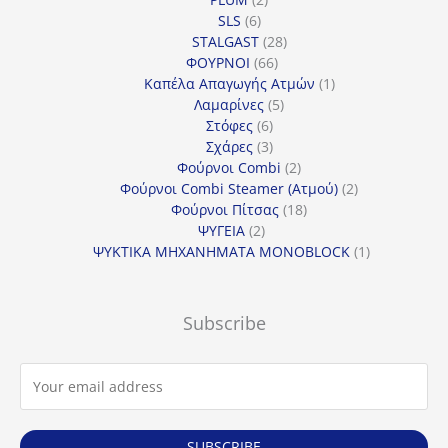
6
προϊόντα
SLS
6
προϊόντα
28
STALGAST
28
66
προϊόντα
ΦΟΥΡΝΟΙ
66
προϊόντα
1
Καπέλα Απαγωγής Ατμών
1
5
προϊόν
Λαμαρίνες
5
6
προϊόντα
Στόφες
6
προϊόντα
3
Σχάρες
3
προϊόντα
2
Φούρνοι Combi
2
προϊόντα
2
Φούρνοι Combi Steamer (Ατμού)
2
18
προϊόντα
Φούρνοι Πίτσας
18
2
προϊόντα
ΨΥΓΕΙΑ
2
προϊόντα
1
ΨΥΚΤΙΚΑ ΜΗΧΑΝΗΜΑΤΑ MONOBLOCK
1
προϊόν
Subscribe
SUBSCRIBE