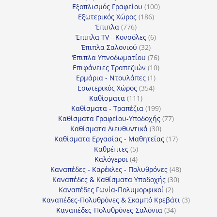
προϊόντα
100
Εξοπλισμός Γραφείου
100
186
προϊόντα
Εξωτερικός Χώρος
186
776
προϊόντα
Έπιπλα
776
προϊόντα
6
Έπιπλα TV - Κονσόλες
6
32
προϊόντα
Έπιπλα Σαλονιού
32
προϊόντα
76
Έπιπλα Υπνοδωματίου
76
10
προϊόντα
Επιφάνειες Τραπεζιών
10
1
προϊόντα
Ερμάρια - Ντουλάπες
1
354
προϊόν
Εσωτερικός Χώρος
354
111
προϊόντα
Καθίσματα
111
προϊόντα
199
Καθίσματα - Τραπέζια
199
προϊόντα
77
Καθίσματα Γραφείου-Υποδοχής
77
30
προϊόντα
Καθίσματα Διευθυντικά
30
προϊόντα
17
Καθίσματα Εργασίας - Μαθητείας
17
5
προϊόντα
Καθρέπτες
5
4
προϊόντα
Καλόγεροι
4
προϊόντα
48
Καναπέδες - Καρέκλες - Πολυθρόνες
48
30
προϊόντα
Καναπέδες & Καθίσματα Υποδοχής
30
2
προϊόντα
Καναπέδες Γωνία-Πολυμορφικοί
2
προϊόντα
3
Καναπέδες-Πολυθρόνες & Σκαμπό Κρεβάτι
3
34
προϊόντ
Καναπέδες-Πολυθρόνες-Σαλόνια
34