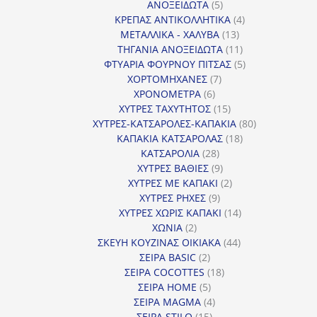
προϊόντα
5
ΑΝΟΞΕΙΔΩΤΑ
5
προϊόντα
4
ΚΡΕΠΑΣ ΑΝΤΙΚΟΛΛΗΤΙΚΑ
4
13
προϊόντα
ΜΕΤΑΛΛΙΚΑ - ΧΑΛΥΒΑ
13
προϊόντα
11
ΤΗΓΑΝΙΑ ΑΝΟΞΕΙΔΩΤΑ
11
προϊόντα
5
ΦΤΥΑΡΙΑ ΦΟΥΡΝΟΥ ΠΙΤΣΑΣ
5
7
προϊόντα
ΧΟΡΤΟΜΗΧΑΝΕΣ
7
6
προϊόντα
ΧΡΟΝΟΜΕΤΡΑ
6
προϊόντα
15
ΧΥΤΡΕΣ ΤΑΧΥΤΗΤΟΣ
15
προϊόντα
80
ΧΥΤΡΕΣ-ΚΑΤΣΑΡΟΛΕΣ-ΚΑΠΑΚΙΑ
80
18
προϊόντα
ΚΑΠΑΚΙΑ ΚΑΤΣΑΡΟΛΑΣ
18
28
προϊόντα
ΚΑΤΣΑΡΟΛΙΑ
28
προϊόντα
9
ΧΥΤΡΕΣ ΒΑΘΙΕΣ
9
προϊόντα
2
ΧΥΤΡΕΣ ΜΕ ΚΑΠΑΚΙ
2
9
προϊόντα
ΧΥΤΡΕΣ ΡΗΧΕΣ
9
προϊόντα
14
ΧΥΤΡΕΣ ΧΩΡΙΣ ΚΑΠΑΚΙ
14
2
προϊόντα
ΧΩΝΙΑ
2
προϊόντα
44
ΣΚΕΥΗ ΚΟΥΖΙΝΑΣ ΟΙΚΙΑΚΑ
44
2
προϊόντα
ΣΕΙΡΑ BASIC
2
προϊόντα
18
ΣΕΙΡΑ COCOTTES
18
5
προϊόντα
ΣΕΙΡΑ HOME
5
προϊόντα
4
ΣΕΙΡΑ MAGMA
4
15
προϊόντα
ΣΕΙΡΑ STILO
15