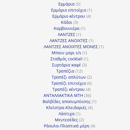
5
προϊόντα
Ερμάρια
5
προϊόντα
1
Ερμάριο επιτοίχιο
1
4
προϊόν
Ερμάριο κέντρου
4
3
προϊόντα
Κάδοι
3
προϊόντα
1
Καρβουνιέρα
1
1
προϊόν
ΛΑΝΤΖΕΣ
1
προϊόν
1
ΛΑΝΤΖΕΣ ΑΝΟΙΧΤΕΣ
1
προϊόν
1
ΛΑΝΤΖΕΣ ΑΝΟΙΧΤΕΣ ΜΟΝΕΣ
1
1
προϊόν
Μπαιν μαρι s/s
1
προϊόν
1
Σταθμός cocktail
1
3
προϊόν
Συρτάρια καφέ
3
12
προϊόντα
Τραπέζια
12
προϊόντα
2
Τραπέζι απλύτων
2
προϊόντα
6
Τραπέζι επιτοίχιο
6
4
προϊόντα
Τραπέζι κέντρου
4
προϊόντα
36
ΑΝΤΑΛΛΑΚΤΙΚΑ MTH
36
προϊόντα
1
Βαλβίδες αποσυμπίεσης
1
4
προϊόν
Κλείστρα-Κλειδαριές
4
1
προϊόντα
Λάστιχα
1
προϊόν
2
Μεντεσέδες
2
προϊόντα
4
Ράουλα-Πλαστικά μέρη
4