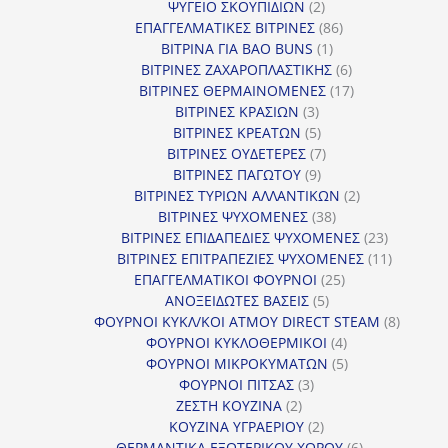
2
προϊόντα
ΨΥΓΕΙΟ ΣΚΟΥΠΙΔΙΩΝ
2
προϊόντα
86
ΕΠΑΓΓΕΛΜΑΤΙΚΕΣ ΒΙΤΡΙΝΕΣ
86
1
προϊόντα
ΒΙΤΡΙΝΑ ΓΙΑ BAO BUNS
1
προϊόν
6
ΒΙΤΡΙΝΕΣ ΖΑΧΑΡΟΠΛΑΣΤΙΚΗΣ
6
προϊόντα
17
ΒΙΤΡΙΝΕΣ ΘΕΡΜΑΙΝΟΜΕΝΕΣ
17
3
προϊόντα
ΒΙΤΡΙΝΕΣ ΚΡΑΣΙΩΝ
3
προϊόντα
5
ΒΙΤΡΙΝΕΣ ΚΡΕΑΤΩΝ
5
προϊόντα
7
ΒΙΤΡΙΝΕΣ ΟΥΔΕΤΕΡΕΣ
7
9
προϊόντα
ΒΙΤΡΙΝΕΣ ΠΑΓΩΤΟΥ
9
προϊόντα
2
ΒΙΤΡΙΝΕΣ ΤΥΡΙΩΝ ΑΛΛΑΝΤΙΚΩΝ
2
38
προϊόντα
ΒΙΤΡΙΝΕΣ ΨΥΧΟΜΕΝΕΣ
38
προϊόντα
23
ΒΙΤΡΙΝΕΣ ΕΠΙΔΑΠΕΔΙΕΣ ΨΥΧΟΜΕΝΕΣ
23
προϊόντα
11
ΒΙΤΡΙΝΕΣ ΕΠΙΤΡΑΠΕΖΙΕΣ ΨΥΧΟΜΕΝΕΣ
11
25
προϊόντ
ΕΠΑΓΓΕΛΜΑΤΙΚΟΙ ΦΟΥΡΝΟΙ
25
5
προϊόντα
ΑΝΟΞΕΙΔΩΤΕΣ ΒΑΣΕΙΣ
5
προϊόντα
8
ΦΟΥΡΝΟΙ ΚΥΚΛ/ΚΟΙ ΑΤΜΟΥ DIRECT STEAM
8
4
προϊόν
ΦΟΥΡΝΟΙ ΚΥΚΛΟΘΕΡΜΙΚΟΙ
4
προϊόντα
5
ΦΟΥΡΝΟΙ ΜΙΚΡΟΚΥΜΑΤΩΝ
5
3
προϊόντα
ΦΟΥΡΝΟΙ ΠΙΤΣΑΣ
3
2
προϊόντα
ΖΕΣΤΗ ΚΟΥΖΙΝΑ
2
προϊόντα
2
ΚΟΥΖΙΝΑ ΥΓΡΑΕΡΙΟΥ
2
προϊόντα
6
ΘΕΡΜΑΝΤΙΚΑ ΕΞΩΤΕΡΙΚΟΥ ΧΩΡΟΥ
6