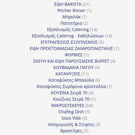
21
προϊόντα
ΕΙΔΗ BARISTA
21
προϊόντα
1
Pitcher Rinser
1
1
προϊόν
Μπρελόκ
1
προϊόν
2
Πατητήρια
2
προϊόντα
14
Εξοπλισμός Catering
14
προϊόντα
14
Εξοπλισμός Catering - Εκδηλώσεων
14
5
προϊόντα
ΕΠΙΤΡΑΠΕΖΙΟΣ ΕΞΟΠΛΙΣΜΟΣ
5
προϊόντα
1
ΕΙΔΗ ΠΡΟΕΤΟΙΜΑΣΙΑΣ ΖΑΧΑΡΟΠΛΑΣΤΙΚΗΣ
1
1
προϊόν
ΦΟΡΜΕΣ
1
προϊόν
4
ΣΚΕΥΗ ΚΑΙ ΕΙΔΗ ΠΑΡΟΥΣΙΑΣΗΣ BUFFET
4
4
προϊόντα
ΚΟΥΒΑΔΑΚΙΑ ΠΑΓΟΥ
4
11
προϊόντα
ΚΑΤΑΨΥΞΕΙΣ
11
προϊόντα
6
Καταψύκτες Μπαούλα
6
προϊόντα
1
Καταψύκτες Συρόμενα κρύσταλλα
1
4
προϊόν
ΚΟΥΖΙΝΑ Σειρά 70
4
προϊόντα
1
Κουζίνες Σειρά 70
1
64
προϊόν
ΜΙΚΡΟΣΥΣΚΕΥΕΣ
64
3
προϊόντα
Chafing Dish
3
3
προϊόντα
Sous Vide
3
προϊόντα
3
Αποχυμωτές & Στίφτες
3
3
προϊόντα
Βραστήρες
3