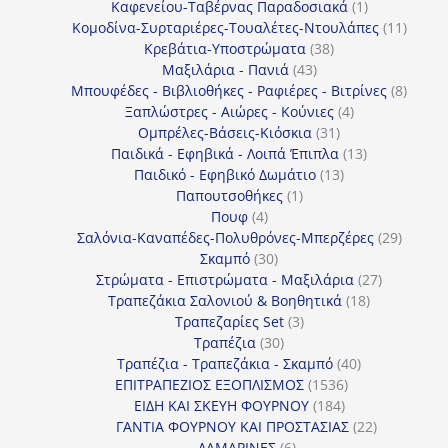
προϊόντα
1
Καφενείου-Ταβέρνας Παραδοσιακά
1
προϊόν
11
Κομοδίνα-Συρταριέρες-Τουαλέτες-Ντουλάπες
11
38
προϊόν
Κρεβάτια-Υποστρώματα
38
43
προϊόντα
Μαξιλάρια - Πανιά
43
προϊόντα
8
Μπουφέδες - Βιβλιοθήκες - Ραφιέρες - Βιτρίνες
8
4
προϊό
Ξαπλώστρες - Αιώρες - Κούνιες
4
31
προϊόντα
Ομπρέλες-Βάσεις-Κιόσκια
31
προϊόντα
13
Παιδικά - Εφηβικά - Λοιπά Έπιπλα
13
13
προϊόντα
Παιδικό - Εφηβικό Δωμάτιο
13
1
προϊόντα
Παπουτσοθήκες
1
4
προϊόν
Πουφ
4
προϊόντα
29
Σαλόνια-Καναπέδες-Πολυθρόνες-Μπερζέρες
29
30
προϊόν
Σκαμπό
30
προϊόντα
27
Στρώματα - Επιστρώματα - Μαξιλάρια
27
18
προϊόντα
Τραπεζάκια Σαλονιού & Βοηθητικά
18
3
προϊόντα
Τραπεζαρίες Set
3
30
προϊόντα
Τραπέζια
30
προϊόντα
40
Τραπέζια - Τραπεζάκια - Σκαμπό
40
1536
προϊόντα
ΕΠΙΤΡΑΠΕΖΙΟΣ ΕΞΟΠΛΙΣΜΟΣ
1536
184
προϊόντα
ΕΙΔΗ ΚΑΙ ΣΚΕΥΗ ΦΟΥΡΝΟΥ
184
προϊόντα
22
ΓΑΝΤΙΑ ΦΟΥΡΝΟΥ ΚΑΙ ΠΡΟΣΤΑΣΙΑΣ
22
6
προϊόντα
ΛΑΜΑΡΙΝΕΣ
6