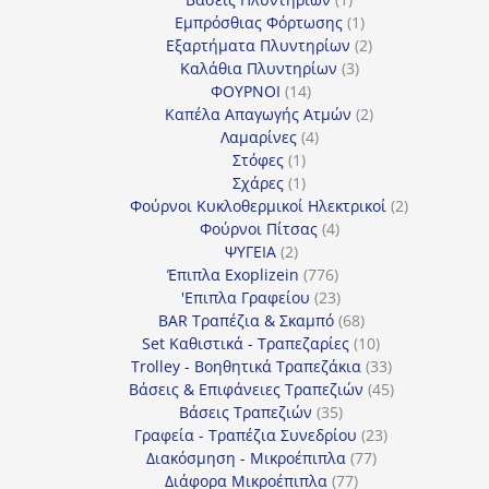
προϊόν
1
Εμπρόσθιας Φόρτωσης
1
προϊόν
2
Εξαρτήματα Πλυντηρίων
2
3
προϊόντα
Καλάθια Πλυντηρίων
3
14
προϊόντα
ΦΟΥΡΝΟΙ
14
προϊόντα
2
Καπέλα Απαγωγής Ατμών
2
4
προϊόντα
Λαμαρίνες
4
1
προϊόντα
Στόφες
1
προϊόν
1
Σχάρες
1
προϊόν
2
Φούρνοι Κυκλοθερμικοί Ηλεκτρικοί
2
4
προϊόντα
Φούρνοι Πίτσας
4
2
προϊόντα
ΨΥΓΕΙΑ
2
προϊόντα
776
Έπιπλα Exoplizein
776
προϊόντα
23
'Επιπλα Γραφείου
23
προϊόντα
68
BAR Τραπέζια & Σκαμπό
68
προϊόντα
10
Set Καθιστικά - Τραπεζαρίες
10
προϊόντα
33
Trolley - Βοηθητικά Τραπεζάκια
33
προϊόντα
45
Βάσεις & Επιφάνειες Τραπεζιών
45
35
προϊόντα
Βάσεις Τραπεζιών
35
προϊόντα
23
Γραφεία - Τραπέζια Συνεδρίου
23
77
προϊόντα
Διακόσμηση - Μικροέπιπλα
77
77
προϊόντα
Διάφορα Μικροέπιπλα
77