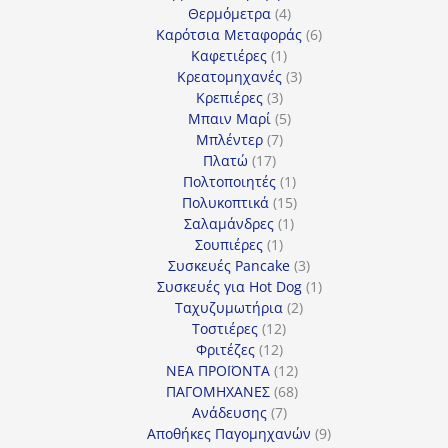
4
προϊόντα
Θερμόμετρα
4
προϊόντα
6
Καρότσια Μεταφοράς
6
1
προϊόντα
Καφετιέρες
1
προϊόν
3
Κρεατομηχανές
3
3
προϊόντα
Κρεπιέρες
3
προϊόντα
5
Μπαιν Μαρί
5
7
προϊόντα
Μπλέντερ
7
17
προϊόντα
Πλατώ
17
προϊόντα
1
Πολτοποιητές
1
προϊόν
15
Πολυκοπτικά
15
1
προϊόντα
Σαλαμάνδρες
1
1
προϊόν
Σουπιέρες
1
προϊόν
3
Συσκευές Pancake
3
προϊόντα
1
Συσκευές για Hot Dog
1
2
προϊόν
Ταχυζυμωτήρια
2
12
προϊόντα
Τοστιέρες
12
12
προϊόντα
Φριτέζες
12
προϊόντα
12
ΝΕΑ ΠΡΟΪΟΝΤΑ
12
προϊόντα
68
ΠΑΓΟΜΗΧΑΝΕΣ
68
7
προϊόντα
Ανάδευσης
7
προϊόντα
9
Αποθήκες Παγομηχανών
9