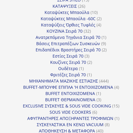
26
προϊόντα
ΚΑΤΑΨΥΞΕΙΣ
26
προϊόντα
10
Καταψύκτες Μπαούλα
10
προϊόντα
2
Καταψύκτες Μπαούλα -60C
2
4
προϊόντα
Καταψύξεις Όρθιες Τυφλές
4
32
προϊόντα
ΚΟΥΖΙΝΑ Σειρά 70
32
προϊόντα
1
Ανατρεπόμενα Τηγάνια Σειρά 70
1
9
προϊόν
Βάσεις Επιτραπέζιων Συσκευών
9
προϊόντα
2
Επιδαπέδιοι Βραστήρες Σειρά 70
2
3
προϊόντα
Εστίες Σειρά 70
3
προϊόντα
2
Κουζίνες Σειρά 70
2
1
προϊόντα
Ουδέτερα
1
προϊόν
1
Φριτέζες Σειρά 70
1
προϊόν
444
ΜΗΧΑΝΗΜΑΤΑ ΜΑΖΙΚΗΣ ΕΣΤΙΑΣΗΣ
444
προϊόντα
4
BUFFET-ΜΠΟΥΦΕ ΕΠΙΠΛΑ 'Η ΕΝΤΟΙΧΙΖΟΜΕΝΑ
4
1
προϊόν
BUFFET ΕΝΤΟΙΧΙΖΟΜΕΝΑ
1
προϊόν
3
BUFFET ΘΕΡΜΑΙΝΟΜΕΝΑ
3
προϊόντα
15
EXCLUSIVE ΣΥΣΚΕΥΕΣ & SOUS VIDE COOKING
15
6
προϊόν
SOUS VIDE COOKERS
6
προϊόντα
1
ΑΦΥΓΡΑΝΤΗΡΕΣ ΑΠΟΞΗΡΑΝΤΕΣ ΤΡΟΦΙΜΩΝ
1
8
προϊόν
ΣΥΣΚΕΥΑΣΤΙΚΑ ΕΝ ΚΕΝΩ VACUUM
8
40
προϊόντα
ΑΠΟΘΗΚΕΥΣΗ & ΜΕΤΑΦΟΡΑ
40