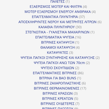
1
προϊόντα
ΠΑΛΕΤΕΣ
1
προϊόν
4
ΕΞΑΕΡΙΣΜΟΣ ΜΟΤΕΡ ΚΑΙ ΦΙΛΤΡΑ
4
προϊόντα
4
ΜΟΤΕΡ ΕΞΑΕΡΙΣΜΟΥ ΕΝΕΡΓΟΥ ΑΝΘΡΑΚΑ
4
37
προϊόντ
ΕΠΑΓΓΕΛΜΑΤΙΚΑ ΠΛΥΝΤΗΡΙΑ
37
προϊόντα
6
ΑΠΟΣΚΛΗΡΥΝΤΕΣ ΝΕΡΟΥ ΚΑΙ ΜΕΤΡΗΤΕΣ ΛΙΤΡΩΝ
6
30
προϊ
ΚΑΛΑΘΙΑ ΠΛΥΝΤΗΡΙΟΥ
30
προϊόντα
1
ΣΤΕΓΝΩΤΙΚΑ - ΓΥΑΛΙΣΤΙΚΑ ΜΑΧΑΙΡ/ΝΩΝ
1
16
προϊόν
ΕΠΑΓΓΕΛΜΑΤΙΚΑ ΨΥΓΕΙΑ
16
1
προϊόντα
ΒΙΤΡΙΝΕΣ ΚΑΤΑΨΥΞΗ
1
προϊόν
4
ΘΑΛΑΜΟΙ ΚΑΤΑΨΥΞΗ
4
3
προϊόντα
ΚΑΤΑΨΥΚΤΕΣ
3
προϊόντα
2
ΨΥΓΕΙΑ ΠΑΓΚΟΙ ΣΥΝΤΗΡΗΣΗΣ ΚΑΙ ΚΑΤΑΨΥΞΗΣ
2
2
προϊό
ΨΥΓΕΙΑ ΠΑΓΚΟΙ ΑΝΩ ΤΩΝ 70cm
2
2
προϊόντα
ΨΥΓΕΙΟ ΣΚΟΥΠΙΔΙΩΝ
2
προϊόντα
86
ΕΠΑΓΓΕΛΜΑΤΙΚΕΣ ΒΙΤΡΙΝΕΣ
86
1
προϊόντα
ΒΙΤΡΙΝΑ ΓΙΑ BAO BUNS
1
προϊόν
6
ΒΙΤΡΙΝΕΣ ΖΑΧΑΡΟΠΛΑΣΤΙΚΗΣ
6
προϊόντα
17
ΒΙΤΡΙΝΕΣ ΘΕΡΜΑΙΝΟΜΕΝΕΣ
17
3
προϊόντα
ΒΙΤΡΙΝΕΣ ΚΡΑΣΙΩΝ
3
προϊόντα
5
ΒΙΤΡΙΝΕΣ ΚΡΕΑΤΩΝ
5
προϊόντα
7
ΒΙΤΡΙΝΕΣ ΟΥΔΕΤΕΡΕΣ
7
9
προϊόντα
ΒΙΤΡΙΝΕΣ ΠΑΓΩΤΟΥ
9