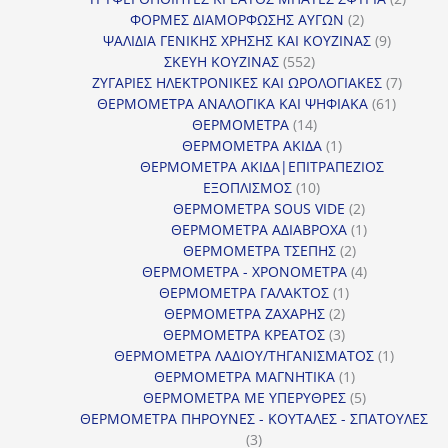
2
προϊόν
ΦΟΡΜΕΣ ΔΙΑΜΟΡΦΩΣΗΣ ΑΥΓΩΝ
2
προϊόντα
9
ΨΑΛΙΔΙΑ ΓΕΝΙΚΗΣ ΧΡΗΣΗΣ ΚΑΙ ΚΟΥΖΙΝΑΣ
9
552
προϊόντα
ΣΚΕΥΗ ΚΟΥΖΙΝΑΣ
552
προϊόντα
7
ΖΥΓΑΡΙΕΣ ΗΛΕΚΤΡΟΝΙΚΕΣ ΚΑΙ ΩΡΟΛΟΓΙΑΚΕΣ
7
61
προϊόν
ΘΕΡΜΟΜΕΤΡΑ ΑΝΑΛΟΓΙΚΑ ΚΑΙ ΨΗΦΙΑΚΑ
61
14
προϊόντ
ΘΕΡΜΟΜΕΤΡΑ
14
προϊόντα
1
ΘΕΡΜΟΜΕΤΡΑ ΑΚΙΔΑ
1
προϊόν
ΘΕΡΜΟΜΕΤΡΑ ΑΚΙΔΑ|ΕΠΙΤΡΑΠΕΖΙΟΣ
10
ΕΞΟΠΛΙΣΜΟΣ
10
προϊόντα
2
ΘΕΡΜΟΜΕΤΡΑ SOUS VIDE
2
προϊόντα
1
ΘΕΡΜΟΜΕΤΡΑ ΑΔΙΑΒΡΟΧΑ
1
2
προϊόν
ΘΕΡΜΟΜΕΤΡΑ ΤΣΕΠΗΣ
2
προϊόντα
4
ΘΕΡΜΟΜΕΤΡΑ - ΧΡΟΝΟΜΕΤΡΑ
4
1
προϊόντα
ΘΕΡΜΟΜΕΤΡΑ ΓΑΛΑΚΤΟΣ
1
2
προϊόν
ΘΕΡΜΟΜΕΤΡΑ ΖΑΧΑΡΗΣ
2
προϊόντα
3
ΘΕΡΜΟΜΕΤΡΑ ΚΡΕΑΤΟΣ
3
προϊόντα
1
ΘΕΡΜΟΜΕΤΡΑ ΛΑΔΙΟΥ/ΤΗΓΑΝΙΣΜΑΤΟΣ
1
1
προϊόν
ΘΕΡΜΟΜΕΤΡΑ ΜΑΓΝΗΤΙΚΑ
1
προϊόν
5
ΘΕΡΜΟΜΕΤΡΑ ΜΕ ΥΠΕΡΥΘΡΕΣ
5
προϊόντα
ΘΕΡΜΟΜΕΤΡΑ ΠΗΡΟΥΝΕΣ - ΚΟΥΤΑΛΕΣ - ΣΠΑΤΟΥΛΕΣ
3
3