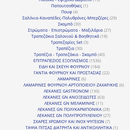
1
προϊόντα
Παπουτσοθήκες
1
4
προϊόν
Πουφ
4
προϊόντα
29
Σαλόνια-Καναπέδες-Πολυθρόνες-Μπερζέρες
29
30
προϊόν
Σκαμπό
30
προϊόντα
27
Στρώματα - Επιστρώματα - Μαξιλάρια
27
18
προϊόντα
Τραπεζάκια Σαλονιού & Βοηθητικά
18
3
προϊόντα
Τραπεζαρίες Set
3
30
προϊόντα
Τραπέζια
30
προϊόντα
40
Τραπέζια - Τραπεζάκια - Σκαμπό
40
1536
προϊόντα
ΕΠΙΤΡΑΠΕΖΙΟΣ ΕΞΟΠΛΙΣΜΟΣ
1536
184
προϊόντα
ΕΙΔΗ ΚΑΙ ΣΚΕΥΗ ΦΟΥΡΝΟΥ
184
προϊόντα
22
ΓΑΝΤΙΑ ΦΟΥΡΝΟΥ ΚΑΙ ΠΡΟΣΤΑΣΙΑΣ
22
6
προϊόντα
ΛΑΜΑΡΙΝΕΣ
6
προϊόντα
6
ΛΑΜΑΡΙΝΕΣ ΦΟΥΡΝΟΥ-ΑΡΤΟΠΟΙΕΙΟΥ-ΖΑΧΑΡ/ΚΗΣ
6
130
προ
ΛΕΚΑΝΕΣ GASTRONOM
130
προϊόντα
63
ΛΕΚΑΝΕΣ GN ΑΝΟΞΕΙΔΩΤΕΣ
63
11
προϊόντα
ΛΕΚΑΝΕΣ GN ΜΕΛΑΜΙΝΗΣ
11
προϊόντα
28
ΛΕΚΑΝΕΣ GN ΠΟΛΥΚΑΡΜΠΟΝΙΚΑ
28
προϊόντα
27
ΛΕΚΑΝΕΣ GN ΠΟΛΥΠΡΟΠΥΛΕΝΙΟΥ
27
7
προϊόντα
ΣΧΑΡΕΣ ΧΡΩΜΙΟΥ ΚΑΙ INOX ΨΥΓΕΙΩΝ
7
προϊόντα
1
ΤΑΨΙΑ ΠΙΤΣΑΣ ΔΙΑΤΡΗΤΑ ΚΑΙ ΑΝΤΙΚΟΛΛΗΤΙΚΑ
1