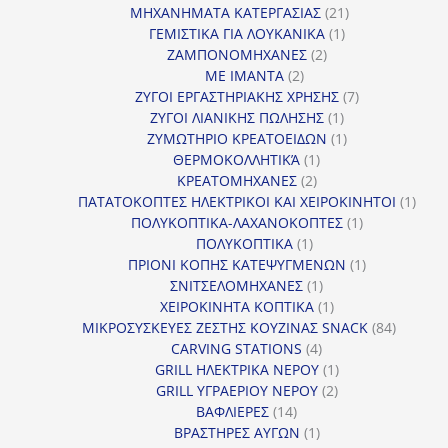
προϊόν
21
ΜΗΧΑΝΗΜΑΤΑ ΚΑΤΕΡΓΑΣΙΑΣ
21
1
προϊόντα
ΓΕΜΙΣΤΙΚΑ ΓΙΑ ΛΟΥΚΑΝΙΚΑ
1
2
προϊόν
ΖΑΜΠΟΝΟΜΗΧΑΝΕΣ
2
2
προϊόντα
ΜΕ ΙΜΑΝΤΑ
2
προϊόντα
7
ΖΥΓΟΙ ΕΡΓΑΣΤΗΡΙΑΚΗΣ ΧΡΗΣΗΣ
7
1
προϊόντα
ΖΥΓΟΙ ΛΙΑΝΙΚΗΣ ΠΩΛΗΣΗΣ
1
προϊόν
1
ΖΥΜΩΤΗΡΙΟ ΚΡΕΑΤΟΕΙΔΩΝ
1
1
προϊόν
ΘΕΡΜΟΚΟΛΛΗΤΙΚΆ
1
2
προϊόν
ΚΡΕΑΤΟΜΗΧΑΝΕΣ
2
προϊόντα
1
ΠΑΤΑΤΟΚΟΠΤΕΣ ΗΛΕΚΤΡΙΚΟΙ ΚΑΙ ΧΕΙΡΟΚΙΝΗΤΟΙ
1
1
προϊ
ΠΟΛΥΚΟΠΤΙΚΑ-ΛΑΧΑΝΟΚΟΠΤΕΣ
1
1
προϊόν
ΠΟΛΥΚΟΠΤΙΚΑ
1
προϊόν
1
ΠΡΙΟΝΙ ΚΟΠΗΣ ΚΑΤΕΨΥΓΜΕΝΩΝ
1
1
προϊόν
ΣΝΙΤΣΕΛΟΜΗΧΑΝΕΣ
1
προϊόν
1
ΧΕΙΡΟΚΙΝΗΤΑ ΚΟΠΤΙΚΑ
1
προϊόν
84
ΜΙΚΡΟΣΥΣΚΕΥΕΣ ΖΕΣΤΗΣ ΚΟΥΖΙΝΑΣ SNACK
84
4
προϊόντ
CARVING STATIONS
4
προϊόντα
1
GRILL ΗΛΕΚΤΡΙΚΑ ΝΕΡΟΥ
1
2
προϊόν
GRILL ΥΓΡΑΕΡΙΟΥ ΝΕΡΟΥ
2
14
προϊόντα
ΒΑΦΛΙΕΡΕΣ
14
προϊόντα
1
ΒΡΑΣΤΗΡΕΣ ΑΥΓΩΝ
1