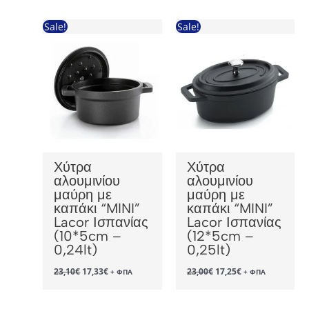
49,90€.
είναι:
37,43€.
Sale!
Sale!
Χύτρα
Χύτρα
αλουμινίου
αλουμινίου
μαύρη με
μαύρη με
καπάκι “MINI”
καπάκι “MINI”
Lacor Ισπανίας
Lacor Ισπανίας
(10*5cm –
(12*5cm –
0,24lt)
0,25lt)
Original
Η
Original
Η
23,10
€
17,33
€
23,00
€
17,25
€
+ ΦΠΑ
+ ΦΠΑ
price
τρέχουσα
price
τρέχουσα
was:
τιμή
was:
τιμή
23,10€.
είναι:
23,00€.
είναι: