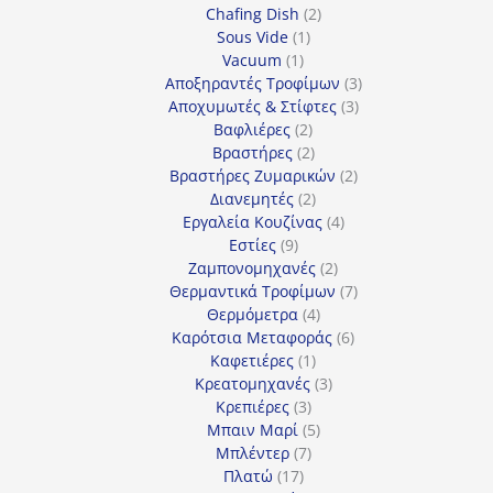
2
προϊόντα
Chafing Dish
2
1
προϊόντα
Sous Vide
1
1
προϊόν
Vacuum
1
προϊόν
3
Αποξηραντές Τροφίμων
3
3
προϊόντα
Αποχυμωτές & Στίφτες
3
2
προϊόντα
Βαφλιέρες
2
προϊόντα
2
Βραστήρες
2
προϊόντα
2
Βραστήρες Ζυμαρικών
2
2
προϊόντα
Διανεμητές
2
προϊόντα
4
Εργαλεία Κουζίνας
4
9
προϊόντα
Εστίες
9
προϊόντα
2
Ζαμπονομηχανές
2
προϊόντα
7
Θερμαντικά Τροφίμων
7
4
προϊόντα
Θερμόμετρα
4
προϊόντα
6
Καρότσια Μεταφοράς
6
1
προϊόντα
Καφετιέρες
1
προϊόν
3
Κρεατομηχανές
3
3
προϊόντα
Κρεπιέρες
3
προϊόντα
5
Μπαιν Μαρί
5
7
προϊόντα
Μπλέντερ
7
17
προϊόντα
Πλατώ
17