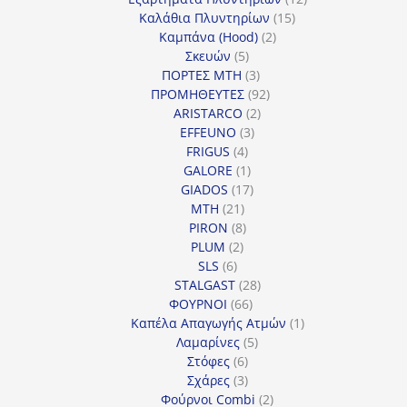
15
προϊόντα
Καλάθια Πλυντηρίων
15
2
προϊόντα
Καμπάνα (Hood)
2
5
προϊόντα
Σκευών
5
προϊόντα
3
ΠΟΡΤΕΣ MTH
3
προϊόντα
92
ΠΡΟΜΗΘΕΥΤΕΣ
92
2
προϊόντα
ARISTARCO
2
3
προϊόντα
EFFEUNO
3
4
προϊόντα
FRIGUS
4
προϊόντα
1
GALORE
1
προϊόν
17
GIADOS
17
21
προϊόντα
MTH
21
προϊόντα
8
PIRON
8
2
προϊόντα
PLUM
2
6
προϊόντα
SLS
6
προϊόντα
28
STALGAST
28
66
προϊόντα
ΦΟΥΡΝΟΙ
66
προϊόντα
1
Καπέλα Απαγωγής Ατμών
1
5
προϊόν
Λαμαρίνες
5
6
προϊόντα
Στόφες
6
προϊόντα
3
Σχάρες
3
προϊόντα
2
Φούρνοι Combi
2