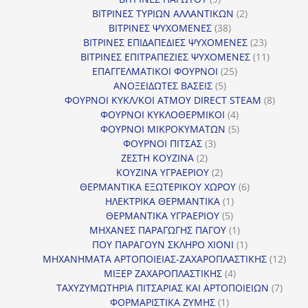
προϊόντα
2
ΒΙΤΡΙΝΕΣ ΤΥΡΙΩΝ ΑΛΛΑΝΤΙΚΩΝ
2
38
προϊόντα
ΒΙΤΡΙΝΕΣ ΨΥΧΟΜΕΝΕΣ
38
προϊόντα
23
ΒΙΤΡΙΝΕΣ ΕΠΙΔΑΠΕΔΙΕΣ ΨΥΧΟΜΕΝΕΣ
23
προϊόντα
11
ΒΙΤΡΙΝΕΣ ΕΠΙΤΡΑΠΕΖΙΕΣ ΨΥΧΟΜΕΝΕΣ
11
25
προϊόντ
ΕΠΑΓΓΕΛΜΑΤΙΚΟΙ ΦΟΥΡΝΟΙ
25
5
προϊόντα
ΑΝΟΞΕΙΔΩΤΕΣ ΒΑΣΕΙΣ
5
προϊόντα
8
ΦΟΥΡΝΟΙ ΚΥΚΛ/ΚΟΙ ΑΤΜΟΥ DIRECT STEAM
8
4
προϊόν
ΦΟΥΡΝΟΙ ΚΥΚΛΟΘΕΡΜΙΚΟΙ
4
προϊόντα
5
ΦΟΥΡΝΟΙ ΜΙΚΡΟΚΥΜΑΤΩΝ
5
3
προϊόντα
ΦΟΥΡΝΟΙ ΠΙΤΣΑΣ
3
2
προϊόντα
ΖΕΣΤΗ ΚΟΥΖΙΝΑ
2
προϊόντα
2
ΚΟΥΖΙΝΑ ΥΓΡΑΕΡΙΟΥ
2
προϊόντα
6
ΘΕΡΜΑΝΤΙΚΑ ΕΞΩΤΕΡΙΚΟΥ ΧΩΡΟΥ
6
1
προϊόντα
ΗΛΕΚΤΡΙΚΑ ΘΕΡΜΑΝΤΙΚΑ
1
5
προϊόν
ΘΕΡΜΑΝΤΙΚΑ ΥΓΡΑΕΡΙΟΥ
5
προϊόντα
1
ΜΗΧΑΝΕΣ ΠΑΡΑΓΩΓΗΣ ΠΑΓΟΥ
1
προϊόν
1
ΠΟΥ ΠΑΡΑΓΟΥΝ ΣΚΛΗΡΟ ΧΙΟΝΙ
1
προϊόν
12
ΜΗΧΑΝΗΜΑΤΑ ΑΡΤΟΠΟΙΕΙΑΣ-ΖΑΧΑΡΟΠΛΑΣΤΙΚΗΣ
12
4
προϊ
ΜΙΞΕΡ ΖΑΧΑΡΟΠΛΑΣΤΙΚΗΣ
4
προϊόντα
7
ΤΑΧΥΖΥΜΩΤΗΡΙΑ ΠΙΤΣΑΡΙΑΣ ΚΑΙ ΑΡΤΟΠΟΙΕΙΩΝ
7
1
προϊό
ΦΟΡΜΑΡΙΣΤΙΚΑ ΖΥΜΗΣ
1