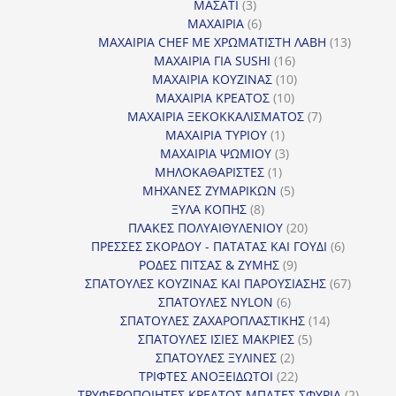
3
προϊόντα
ΜΑΣΑΤΙ
3
προϊόντα
6
ΜΑΧΑΙΡΙΑ
6
προϊόντα
13
ΜΑΧΑΙΡΙΑ CHEF ΜΕ ΧΡΩΜΑΤΙΣΤΗ ΛΑΒΗ
13
16
προϊόντ
ΜΑΧΑΙΡΙΑ ΓΙΑ SUSHI
16
προϊόντα
10
ΜΑΧΑΙΡΙΑ ΚΟΥΖΙΝΑΣ
10
10
προϊόντα
ΜΑΧΑΙΡΙΑ ΚΡΕΑΤΟΣ
10
προϊόντα
7
ΜΑΧΑΙΡΙΑ ΞΕΚΟΚΚΑΛΙΣΜΑΤΟΣ
7
1
προϊόντα
ΜΑΧΑΙΡΙΑ ΤΥΡΙΟΥ
1
προϊόν
3
ΜΑΧΑΙΡΙΑ ΨΩΜΙΟΥ
3
1
προϊόντα
ΜΗΛΟΚΑΘΑΡΙΣΤΕΣ
1
προϊόν
5
ΜΗΧΑΝΕΣ ΖΥΜΑΡΙΚΩΝ
5
8
προϊόντα
ΞΥΛΑ ΚΟΠΗΣ
8
προϊόντα
20
ΠΛΑΚΕΣ ΠΟΛΥΑΙΘΥΛΕΝΙΟΥ
20
προϊόντα
6
ΠΡΕΣΣΕΣ ΣΚΟΡΔΟΥ - ΠΑΤΑΤΑΣ ΚΑΙ ΓΟΥΔΙ
6
9
προϊόντα
ΡΟΔΕΣ ΠΙΤΣΑΣ & ΖΥΜΗΣ
9
προϊόντα
67
ΣΠΑΤΟΥΛΕΣ ΚΟΥΖΙΝΑΣ ΚΑΙ ΠΑΡΟΥΣΙΑΣΗΣ
67
6
προϊόντ
ΣΠΑΤΟΥΛΕΣ NYLON
6
προϊόντα
14
ΣΠΑΤΟΥΛΕΣ ΖΑΧΑΡΟΠΛΑΣΤΙΚΗΣ
14
5
προϊόντα
ΣΠΑΤΟΥΛΕΣ ΙΣΙΕΣ ΜΑΚΡΙΕΣ
5
2
προϊόντα
ΣΠΑΤΟΥΛΕΣ ΞΥΛΙΝΕΣ
2
προϊόντα
22
ΤΡΙΦΤΕΣ ΑΝΟΞΕΙΔΩΤΟΙ
22
προϊόντα
2
ΤΡΥΦΕΡΟΠΟΙΗΤΕΣ ΚΡΕΑΤΟΣ ΜΠΑΤΕΣ ΣΦΥΡΙΑ
2