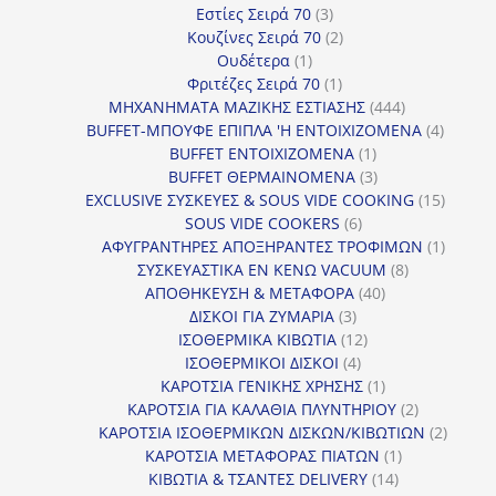
3
προϊόντα
Εστίες Σειρά 70
3
προϊόντα
2
Κουζίνες Σειρά 70
2
1
προϊόντα
Ουδέτερα
1
προϊόν
1
Φριτέζες Σειρά 70
1
προϊόν
444
ΜΗΧΑΝΗΜΑΤΑ ΜΑΖΙΚΗΣ ΕΣΤΙΑΣΗΣ
444
προϊόντα
4
BUFFET-ΜΠΟΥΦΕ ΕΠΙΠΛΑ 'Η ΕΝΤΟΙΧΙΖΟΜΕΝΑ
4
1
προϊόν
BUFFET ΕΝΤΟΙΧΙΖΟΜΕΝΑ
1
προϊόν
3
BUFFET ΘΕΡΜΑΙΝΟΜΕΝΑ
3
προϊόντα
15
EXCLUSIVE ΣΥΣΚΕΥΕΣ & SOUS VIDE COOKING
15
6
προϊόν
SOUS VIDE COOKERS
6
προϊόντα
1
ΑΦΥΓΡΑΝΤΗΡΕΣ ΑΠΟΞΗΡΑΝΤΕΣ ΤΡΟΦΙΜΩΝ
1
8
προϊόν
ΣΥΣΚΕΥΑΣΤΙΚΑ ΕΝ ΚΕΝΩ VACUUM
8
40
προϊόντα
ΑΠΟΘΗΚΕΥΣΗ & ΜΕΤΑΦΟΡΑ
40
3
προϊόντα
ΔΙΣΚΟΙ ΓΙΑ ΖΥΜΑΡΙΑ
3
προϊόντα
12
ΙΣΟΘΕΡΜΙΚΑ ΚΙΒΩΤΙΑ
12
4
προϊόντα
ΙΣΟΘΕΡΜΙΚΟΙ ΔΙΣΚΟΙ
4
προϊόντα
1
ΚΑΡΟΤΣΙΑ ΓΕΝΙΚΗΣ ΧΡΗΣΗΣ
1
προϊόν
2
ΚΑΡΟΤΣΙΑ ΓΙΑ ΚΑΛΑΘΙΑ ΠΛΥΝΤΗΡΙΟΥ
2
προϊόντα
2
ΚΑΡΟΤΣΙΑ ΙΣΟΘΕΡΜΙΚΩΝ ΔΙΣΚΩΝ/ΚΙΒΩΤΙΩΝ
2
1
προϊόν
ΚΑΡΟΤΣΙΑ ΜΕΤΑΦΟΡΑΣ ΠΙΑΤΩΝ
1
14
προϊόν
ΚΙΒΩΤΙΑ & ΤΣΑΝΤΕΣ DELIVERY
14