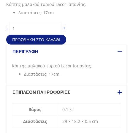
price
τρέχουσα
Κόπτης μαλακού τυριού Lacor Ισπανίας.
was:
τιμή
Διαστάσεις: 17cm.
4,90€.
είναι:
3,68€.
Κόπτης
+
-
μαλακού
τυριού
ΠΡΟΣΘΉΚΗ ΣΤΟ ΚΑΛΆΘΙ
(17cm)
ποσότητα
ΠΕΡΙΓΡΑΦΉ
Κόπτης μαλακού τυριού Lacor Ισπανίας.
Διαστάσεις: 17cm.
ΕΠΙΠΛΈΟΝ ΠΛΗΡΟΦΟΡΊΕΣ
Βάρος
0,1 κ.
Διαστάσεις
29 × 18,2 × 0,5 cm