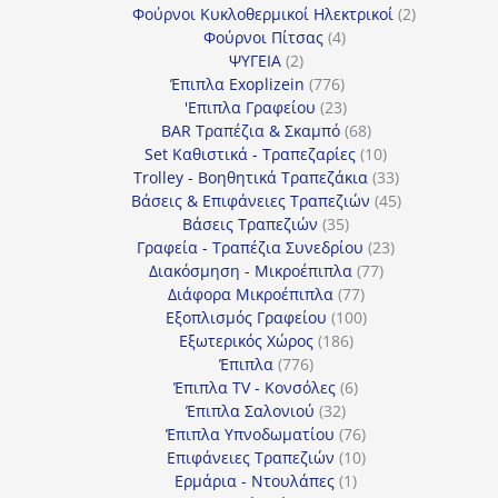
προϊόν
2
Φούρνοι Κυκλοθερμικοί Ηλεκτρικοί
2
4
προϊόντα
Φούρνοι Πίτσας
4
2
προϊόντα
ΨΥΓΕΙΑ
2
προϊόντα
776
Έπιπλα Exoplizein
776
προϊόντα
23
'Επιπλα Γραφείου
23
προϊόντα
68
BAR Τραπέζια & Σκαμπό
68
προϊόντα
10
Set Καθιστικά - Τραπεζαρίες
10
προϊόντα
33
Trolley - Βοηθητικά Τραπεζάκια
33
προϊόντα
45
Βάσεις & Επιφάνειες Τραπεζιών
45
35
προϊόντα
Βάσεις Τραπεζιών
35
προϊόντα
23
Γραφεία - Τραπέζια Συνεδρίου
23
77
προϊόντα
Διακόσμηση - Μικροέπιπλα
77
77
προϊόντα
Διάφορα Μικροέπιπλα
77
προϊόντα
100
Εξοπλισμός Γραφείου
100
186
προϊόντα
Εξωτερικός Χώρος
186
776
προϊόντα
Έπιπλα
776
προϊόντα
6
Έπιπλα TV - Κονσόλες
6
32
προϊόντα
Έπιπλα Σαλονιού
32
προϊόντα
76
Έπιπλα Υπνοδωματίου
76
10
προϊόντα
Επιφάνειες Τραπεζιών
10
1
προϊόντα
Ερμάρια - Ντουλάπες
1