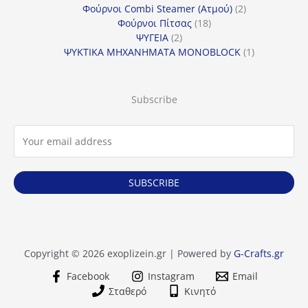
προϊόντα
2
Φούρνοι Combi Steamer (Ατμού)
2
18
προϊόντα
Φούρνοι Πίτσας
18
2
προϊόντα
ΨΥΓΕΙΑ
2
προϊόντα
1
ΨΥΚΤΙΚΑ ΜΗΧΑΝΗΜΑΤΑ MONOBLOCK
1
προϊόν
Subscribe
SUBSCRIBE
Copyright © 2026 exoplizein.gr | Powered by
G-Crafts.gr
Facebook
Instagram
Email
Σταθερό
Κινητό