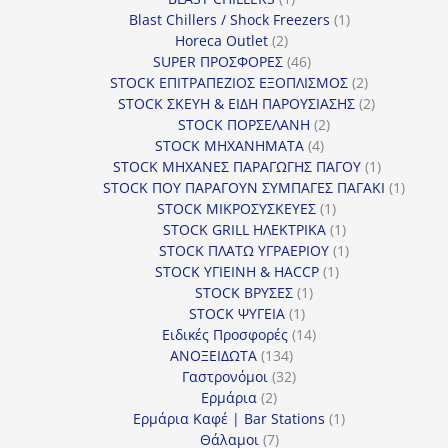
προϊόν
1
Blast Chillers / Shock Freezers
1
2
προϊόν
Horeca Outlet
2
προϊόντα
46
SUPER ΠΡΟΣΦΟΡΕΣ
46
προϊόντα
2
STOCK ΕΠΙΤΡΑΠΕΖΙΟΣ ΕΞΟΠΛΙΣΜΟΣ
2
προϊόντα
2
STOCK ΣΚΕΥΗ & ΕΙΔΗ ΠΑΡΟΥΣΙΑΣΗΣ
2
2
προϊόντα
STOCK ΠΟΡΣΕΛΑΝΗ
2
4
προϊόντα
STOCK ΜΗΧΑΝΗΜΑΤΑ
4
προϊόντα
1
STOCK ΜΗΧΑΝΕΣ ΠΑΡΑΓΩΓΗΣ ΠΑΓΟΥ
1
προϊόν
1
STOCK ΠΟΥ ΠΑΡΑΓΟΥΝ ΣΥΜΠΑΓΕΣ ΠΑΓΑΚΙ
1
1
προϊόν
STOCK ΜΙΚΡΟΣΥΣΚΕΥΕΣ
1
προϊόν
1
STOCK GRILL ΗΛΕΚΤΡΙΚΑ
1
προϊόν
1
STOCK ΠΛΑΤΩ ΥΓΡΑΕΡΙΟΥ
1
1
προϊόν
STOCK ΥΓΙΕΙΝΗ & HACCP
1
1
προϊόν
STOCK ΒΡΥΣΕΣ
1
1
προϊόν
STOCK ΨΥΓΕΙΑ
1
προϊόν
14
Ειδικές Προσφορές
14
134
προϊόντα
ΑΝΟΞΕΙΔΩΤΑ
134
προϊόντα
32
Γαστρονόμοι
32
2
προϊόντα
Ερμάρια
2
προϊόντα
1
Ερμάρια Καφέ | Bar Stations
1
7
προϊόν
Θάλαμοι
7