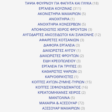
18
προϊόν
ΤΑΨΙΑ ΦΟΥΡΝΟΥ ΓΙΑ ΦΑΓΗΤΑ ΚΑΙ ΓΛΥΚΑ
18
311
προϊόντ
ΕΡΓΑΛΕΙΑ ΚΟΥΖΙΝΑΣ
311
προϊόντα
5
ΑΚΟΝΙΣΤΗΡΙΑ ΜΑΧΑΙΡΙΩΝ
5
1
προϊόντα
ΑΝΟΙΧΤΗΡΙΑ
1
προϊόν
5
ΑΝΟΙΧΤΗΡΙΑ ΚΟΝΣΕΡΒΩΝ
5
προϊόντα
3
ΑΠΟΦΛΟΙΩΤΕΣ ΧΕΙΡΟΣ ΦΡΟΥΤΩΝ
3
προϊόντα
12
ΑΥΓΟΔΑΡΤΕΣ ΑΝΟΞΕΙΔΩΤΟΙ ΚΑΙ ΣΙΛΙΚΟΝΗΣ
12
3
προϊόν
ΑΦΑΙΡΕΤΕΣ ΚΟΤΣΑΝΙΩΝ
3
3
προϊόντα
ΔΙΑΦΟΡΑ ΕΡΓΑΛΕΙΑ
3
προϊόντα
1
ΔΙΑΧΩΡΙΣΤΕΣ ΑΥΓΟΥ
1
προϊόν
2
ΔΙΑΧΩΡΙΣΤΕΣ ΦΡΟΥΤΩΝ
2
3
προϊόντα
ΕΙΔΗ ΚΡΕΟΠΩΛΕΙΟΥ
3
προϊόντα
8
ΕΡΓΑΛΕΙΑ ΓΙΑ ΤΡΥΠΕΣ
8
προϊόντα
2
ΚΑΘΑΡΙΣΤΕΣ ΨΑΡΙΩΝ
2
1
προϊόντα
ΚΑΡΥΟΘΡΑΥΣΤΕΣ
1
προϊόν
15
ΚΟΠΤΕΣ ΑΥΓΩΝ-ΖΥΜΗΣ-ΤΥΡΙΩΝ
15
16
προϊόντα
ΚΟΠΤΕΣ ΞΕΦΛΟΥΔΙΣΜΑΤΟΣ
16
2
προϊόντα
ΚΡΕΑΤΟΜΗΧΑΝΕΣ ΧΕΙΡΟΣ
2
5
προϊόντα
ΜΑΝΤΟΛΙΝΑ
5
προϊόντα
72
ΜΑΧΑΙΡΙΑ & ΑΞΕΣΟΥΑΡ
72
προϊόντα
3
ΑΞΕΣΟΥΑΡ ΜΑΧΑΙΡΙΩΝ
3