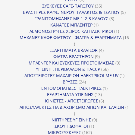
προϊόντα
35
ΣΥΣΚΕΥΕΣ CAFE-ΠΑΓΩΤΟΥ
35
προϊόντα
5
ΒΡΑΣΤΗΡΕΣ ΚΑΦΕ, ΝΕΡΟΥ, ΓΑΛΑΚΤΟΣ & ΤΣΑΓΙΟΥ
5
3
προϊ
ΓΡΑΝΙΤΟΜΗΧΑΝΕΣ ΜΕ 1-2-3 ΚΑΔΟΥΣ
3
1
προϊόντα
ΚΑΝΑΤΕΣ ΜΠΛΕΝΤΕΡ
1
προϊόν
1
ΛΕΜΟΝΟΣΤΙΦΤΕΣ ΧΕΙΡΟΣ ΚΑΙ ΗΛΕΚΤΡΙΚΟΙ
1
προϊόν
ΜΗΧΑΝΕΣ ΚΑΦΕ ΦΙΛΤΡΟΥ - ΦΙΛΤΡΑ & ΕΞΑΡΤΗΜΑΤΑ
16
16
προϊόντα
4
ΕΞΑΡΤΗΜΑΤΑ BRAVILOR
4
9
προϊόντα
ΦΙΛΤΡΑ ΒΡΑΣΤΗΡΩΝ
9
προϊόντα
9
ΜΠΛΕΝΤΕΡ ΚΑΙ ΣΥΣΚΕΥΕΣ ΠΡΟΕΤΟΙΜΑΣΙΑΣ
9
56
προϊόντ
ΥΓΙΕΙΝΗ , ΠΕΡΙΒΑΛΛΟΝ & HACCP
56
προϊόντα
1
ΑΠΟΣΤΕΙΡΩΤΕΣ ΜΑΧΑΙΡΙΩΝ ΗΛΕΚΤΡΙΚΟΙ ΜΕ UV
1
24
προϊό
ΒΡΥΣΕΣ
24
προϊόντα
1
ΕΝΤΟΜΟΠΑΓΙΔΕΣ ΗΛΕΚΤΡΙΚΕΣ
1
13
προϊόν
ΕΞΑΡΤΗΜΑΤΑ ΥΓΙΕΙΝΗΣ
13
προϊόντα
6
ΙΟΝΙΣΤΕΣ - ΑΠΟΣΤΕΙΡΩΤΕΣ
6
προϊόντα
ΛΙΠΟΣΥΛΛΕΚΤΕΣ ΓΙΑ ΔΙΑΧΩΡΙΣΜΟ ΛΙΠΩΝ ΚΑΙ ΕΛΑΙΩΝ
1
1
προϊόν
9
ΝΙΠΤΗΡΕΣ ΥΓΙΕΙΝΗΣ
9
1
προϊόντα
ΣΚΟΥΠΙΔΟΦΑΓΟΙ
1
162
προϊόν
ΜΙΚΡΟΣΥΣΚΕΥΕΣ
162