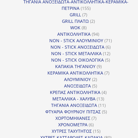
προϊόντα
ΤΗΓΑΝΙΑ ΑΝΟΞΕΙΔΩΤΑ-ΑΝΤΙΚΟΛΛΗΤΙΚΑ-ΚΕΡΑΜΙΚΑ-
155
ΠΕΤΡΙΝΑ
155
7
προϊόντα
GRILL
7
προϊόντα
2
GRILL ΠΛΑΤΩ
2
8
προϊόντα
WOK
8
προϊόντα
94
ΑΝΤΙΚΟΛΛΗΤΙΚΑ
94
προϊόντα
71
NON - STICK ΑΛΟΥΜΙΝΙΟΥ
71
6
προϊόντα
NON - STICK ΑΝΟΞΕΙΔΩΤΑ
6
12
προϊόντα
NON - STICK ΜΕΤΑΛΛΙΚΑ
12
5
προϊόντα
NON - STICK ΟΙΚΟΛΟΓΙΚΑ
5
9
προϊόντα
ΚΑΠΑΚΙΑ ΤΗΓΑΝΙΟΥ
9
προϊόντα
7
ΚΕΡΑΜΙΚΑ ΑΝΤΙΚΟΛΛΗΤΙΚΑ
7
2
προϊόντα
ΑΛΟΥΜΙΝΙΟΥ
2
προϊόντα
5
ΑΝΟΞΕΙΔΩΤΑ
5
προϊόντα
4
ΚΡΕΠΑΣ ΑΝΤΙΚΟΛΛΗΤΙΚΑ
4
13
προϊόντα
ΜΕΤΑΛΛΙΚΑ - ΧΑΛΥΒΑ
13
προϊόντα
11
ΤΗΓΑΝΙΑ ΑΝΟΞΕΙΔΩΤΑ
11
προϊόντα
5
ΦΤΥΑΡΙΑ ΦΟΥΡΝΟΥ ΠΙΤΣΑΣ
5
7
προϊόντα
ΧΟΡΤΟΜΗΧΑΝΕΣ
7
6
προϊόντα
ΧΡΟΝΟΜΕΤΡΑ
6
προϊόντα
15
ΧΥΤΡΕΣ ΤΑΧΥΤΗΤΟΣ
15
προϊόντα
80
ΧΥΤΡΕΣ-ΚΑΤΣΑΡΟΛΕΣ-ΚΑΠΑΚΙΑ
80