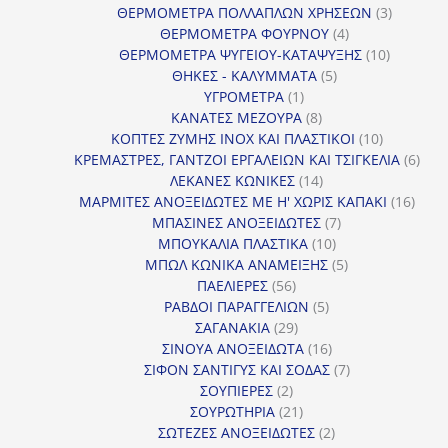
προϊόντα
3
ΘΕΡΜΟΜΕΤΡΑ ΠΟΛΛΑΠΛΩΝ ΧΡΗΣΕΩΝ
3
4
προϊόντ
ΘΕΡΜΟΜΕΤΡΑ ΦΟΥΡΝΟΥ
4
προϊόντα
10
ΘΕΡΜΟΜΕΤΡΑ ΨΥΓΕΙΟΥ-ΚΑΤΑΨΥΞΗΣ
10
5
προϊόντα
ΘΗΚΕΣ - ΚΑΛΥΜΜΑΤΑ
5
1
προϊόντα
ΥΓΡΟΜΕΤΡΑ
1
προϊόν
8
ΚΑΝΑΤΕΣ ΜΕΖΟΥΡΑ
8
προϊόντα
10
ΚΟΠΤΕΣ ΖΥΜΗΣ INOX ΚΑΙ ΠΛΑΣΤΙΚΟΙ
10
προϊόντα
6
ΚΡΕΜΑΣΤΡΕΣ, ΓΑΝΤΖΟΙ ΕΡΓΑΛΕΙΩΝ ΚΑΙ ΤΣΙΓΚΕΛΙΑ
6
14
προϊ
ΛΕΚΑΝΕΣ ΚΩΝΙΚΕΣ
14
προϊόντα
16
ΜΑΡΜΙΤΕΣ ΑΝΟΞΕΙΔΩΤΕΣ ΜΕ Η' ΧΩΡΙΣ ΚΑΠΑΚΙ
16
7
προϊ
ΜΠΑΣΙΝΕΣ ΑΝΟΞΕΙΔΩΤΕΣ
7
10
προϊόντα
ΜΠΟΥΚΑΛΙΑ ΠΛΑΣΤΙΚΑ
10
προϊόντα
5
ΜΠΩΛ ΚΩΝΙΚΑ ΑΝΑΜΕΙΞΗΣ
5
56
προϊόντα
ΠΑΕΛΙΕΡΕΣ
56
προϊόντα
5
ΡΑΒΔΟΙ ΠΑΡΑΓΓΕΛΙΩΝ
5
29
προϊόντα
ΣΑΓΑΝΑΚΙΑ
29
προϊόντα
16
ΣΙΝΟΥΑ ΑΝΟΞΕΙΔΩΤΑ
16
προϊόντα
7
ΣΙΦΟΝ ΣΑΝΤΙΓΥΣ ΚΑΙ ΣΟΔΑΣ
7
2
προϊόντα
ΣΟΥΠΙΕΡΕΣ
2
προϊόντα
21
ΣΟΥΡΩΤΗΡΙΑ
21
προϊόντα
2
ΣΩΤΕΖΕΣ ΑΝΟΞΕΙΔΩΤΕΣ
2