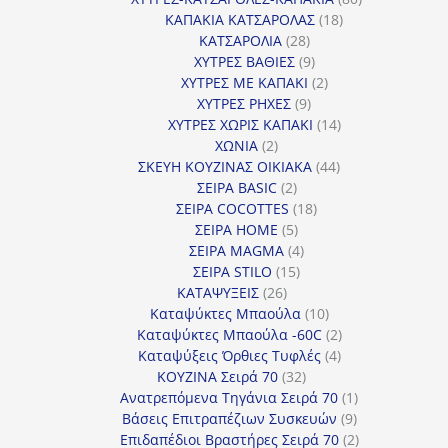
18
προϊόντα
ΚΑΠΑΚΙΑ ΚΑΤΣΑΡΟΛΑΣ
18
28
προϊόντα
ΚΑΤΣΑΡΟΛΙΑ
28
προϊόντα
9
ΧΥΤΡΕΣ ΒΑΘΙΕΣ
9
προϊόντα
2
ΧΥΤΡΕΣ ΜΕ ΚΑΠΑΚΙ
2
9
προϊόντα
ΧΥΤΡΕΣ ΡΗΧΕΣ
9
προϊόντα
14
ΧΥΤΡΕΣ ΧΩΡΙΣ ΚΑΠΑΚΙ
14
2
προϊόντα
ΧΩΝΙΑ
2
προϊόντα
44
ΣΚΕΥΗ ΚΟΥΖΙΝΑΣ ΟΙΚΙΑΚΑ
44
2
προϊόντα
ΣΕΙΡΑ BASIC
2
προϊόντα
18
ΣΕΙΡΑ COCOTTES
18
5
προϊόντα
ΣΕΙΡΑ HOME
5
προϊόντα
4
ΣΕΙΡΑ MAGMA
4
15
προϊόντα
ΣΕΙΡΑ STILO
15
26
προϊόντα
ΚΑΤΑΨΥΞΕΙΣ
26
προϊόντα
10
Καταψύκτες Μπαούλα
10
προϊόντα
2
Καταψύκτες Μπαούλα -60C
2
4
προϊόντα
Καταψύξεις Όρθιες Τυφλές
4
32
προϊόντα
ΚΟΥΖΙΝΑ Σειρά 70
32
προϊόντα
1
Ανατρεπόμενα Τηγάνια Σειρά 70
1
9
προϊόν
Βάσεις Επιτραπέζιων Συσκευών
9
προϊόντα
2
Επιδαπέδιοι Βραστήρες Σειρά 70
2