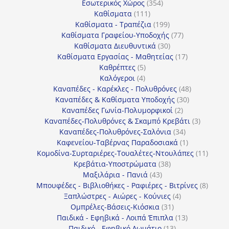
354
προϊόν
Εσωτερικός Χώρος
354
111
προϊόντα
Καθίσματα
111
προϊόντα
199
Καθίσματα - Τραπέζια
199
προϊόντα
77
Καθίσματα Γραφείου-Υποδοχής
77
30
προϊόντα
Καθίσματα Διευθυντικά
30
προϊόντα
17
Καθίσματα Εργασίας - Μαθητείας
17
5
προϊόντα
Καθρέπτες
5
4
προϊόντα
Καλόγεροι
4
προϊόντα
48
Καναπέδες - Καρέκλες - Πολυθρόνες
48
30
προϊόντα
Καναπέδες & Καθίσματα Υποδοχής
30
2
προϊόντα
Καναπέδες Γωνία-Πολυμορφικοί
2
προϊόντα
3
Καναπέδες-Πολυθρόνες & Σκαμπό Κρεβάτι
3
34
προϊόντ
Καναπέδες-Πολυθρόνες-Σαλόνια
34
προϊόντα
1
Καφενείου-Ταβέρνας Παραδοσιακά
1
προϊόν
11
Κομοδίνα-Συρταριέρες-Τουαλέτες-Ντουλάπες
11
38
προϊόν
Κρεβάτια-Υποστρώματα
38
43
προϊόντα
Μαξιλάρια - Πανιά
43
προϊόντα
8
Μπουφέδες - Βιβλιοθήκες - Ραφιέρες - Βιτρίνες
8
4
προϊό
Ξαπλώστρες - Αιώρες - Κούνιες
4
31
προϊόντα
Ομπρέλες-Βάσεις-Κιόσκια
31
προϊόντα
13
Παιδικά - Εφηβικά - Λοιπά Έπιπλα
13
13
προϊόντα
Παιδικό - Εφηβικό Δωμάτιο
13