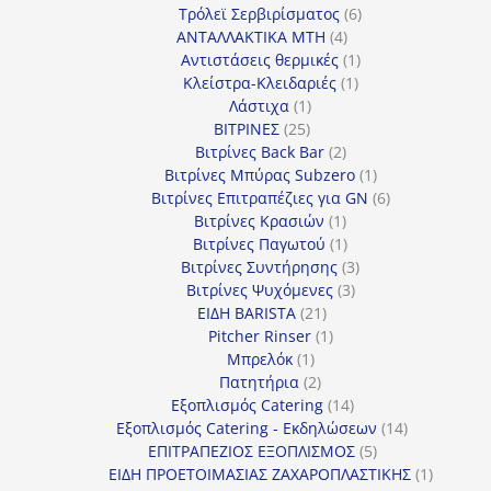
προϊόν
6
Τρόλεϊ Σερβιρίσματος
6
4
προϊόντα
ΑΝΤΑΛΛΑΚΤΙΚΑ MTH
4
προϊόντα
1
Αντιστάσεις θερμικές
1
1
προϊόν
Κλείστρα-Κλειδαριές
1
1
προϊόν
Λάστιχα
1
25
προϊόν
ΒΙΤΡΙΝΕΣ
25
προϊόντα
2
Βιτρίνες Back Bar
2
προϊόντα
1
Βιτρίνες Mπύρας Subzero
1
προϊόν
6
Βιτρίνες Επιτραπέζιες για GN
6
1
προϊόντα
Βιτρίνες Κρασιών
1
προϊόν
1
Βιτρίνες Παγωτού
1
προϊόν
3
Βιτρίνες Συντήρησης
3
3
προϊόντα
Βιτρίνες Ψυχόμενες
3
21
προϊόντα
ΕΙΔΗ BARISTA
21
προϊόντα
1
Pitcher Rinser
1
1
προϊόν
Μπρελόκ
1
προϊόν
2
Πατητήρια
2
προϊόντα
14
Εξοπλισμός Catering
14
προϊόντα
14
Εξοπλισμός Catering - Εκδηλώσεων
14
5
προϊόντα
ΕΠΙΤΡΑΠΕΖΙΟΣ ΕΞΟΠΛΙΣΜΟΣ
5
προϊόντα
1
ΕΙΔΗ ΠΡΟΕΤΟΙΜΑΣΙΑΣ ΖΑΧΑΡΟΠΛΑΣΤΙΚΗΣ
1