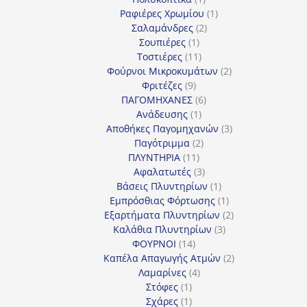
προϊόν
1
Ραφιέρες Χρωμίου
1
2
προϊόν
Σαλαμάνδρες
2
1
προϊόντα
Σουπιέρες
1
προϊόν
11
Τοστιέρες
11
προϊόντα
2
Φούρνοι Μικροκυμάτων
2
9
προϊόντα
Φριτέζες
9
προϊόντα
6
ΠΑΓΟΜΗΧΑΝΕΣ
6
1
προϊόντα
Ανάδευσης
1
προϊόν
3
Αποθήκες Παγομηχανών
3
2
προϊόντα
Παγότριμμα
2
11
προϊόντα
ΠΛΥΝΤΗΡΙΑ
11
προϊόντα
3
Αφαλατωτές
3
προϊόντα
1
Βάσεις Πλυντηρίων
1
προϊόν
1
Εμπρόσθιας Φόρτωσης
1
προϊόν
2
Εξαρτήματα Πλυντηρίων
2
3
προϊόντα
Καλάθια Πλυντηρίων
3
14
προϊόντα
ΦΟΥΡΝΟΙ
14
προϊόντα
2
Καπέλα Απαγωγής Ατμών
2
4
προϊόντα
Λαμαρίνες
4
1
προϊόντα
Στόφες
1
προϊόν
1
Σχάρες
1