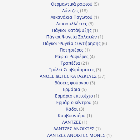
προϊόντα
5
Θερμαντικά ραφιού
5
18
προϊόντα
Λάντζες
18
προϊόντα
1
Λεκανάκια Παγωτού
1
3
προϊόν
Λιποσυλλέκτες
3
προϊόντα
1
Πάγκοι Κατάψυξης
1
προϊόν
1
Πάγκοι Ψυγεία Σαλατών
1
προϊόν
6
Πάγκοι Ψυγεία Συντήρησης
6
1
προϊόντα
Ποτηριέρες
1
προϊόν
4
Ράφια-Ραφιέρες
4
21
προϊόντα
Τραπέζια
21
προϊόντα
3
Τρόλεϊ Σερβιρίσματος
3
προϊόντα
37
ΑΝΟΞΕΙΔΩΤΕΣ ΚΑΤΑΣΚΕΥΕΣ
37
3
προϊόντα
Βάσεις φούρνου
3
5
προϊόντα
Ερμάρια
5
προϊόντα
1
Ερμάριο επιτοίχιο
1
4
προϊόν
Ερμάριο κέντρου
4
3
προϊόντα
Κάδοι
3
προϊόντα
1
Καρβουνιέρα
1
1
προϊόν
ΛΑΝΤΖΕΣ
1
προϊόν
1
ΛΑΝΤΖΕΣ ΑΝΟΙΧΤΕΣ
1
προϊόν
1
ΛΑΝΤΖΕΣ ΑΝΟΙΧΤΕΣ ΜΟΝΕΣ
1