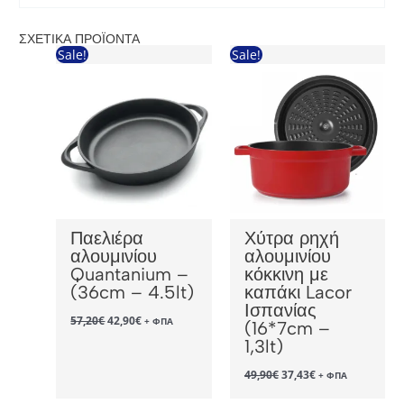
ΣΧΕΤΙΚΆ ΠΡΟΪΌΝΤΑ
Sale!
Sale!
Παελιέρα
Χύτρα ρηχή
αλουμινίου
αλουμινίου
Quantanium –
κόκκινη με
(36cm – 4.5lt)
καπάκι Lacor
Ισπανίας
Original
Η
57,20
€
42,90
€
+ ΦΠΑ
(16*7cm –
price
τρέχουσα
1,3lt)
was:
τιμή
57,20€.
είναι:
Original
Η
42,90€.
49,90
€
37,43
€
+ ΦΠΑ
price
τρέχουσα
was:
τιμή