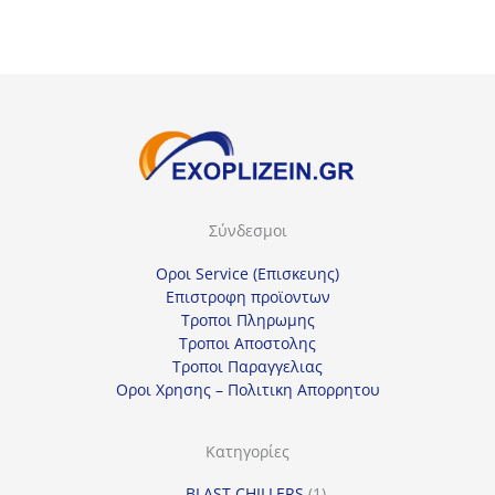
17,33€.
17,25€.
Σύνδεσμοι
Οροι Service (Επισκευης)
Επιστροφη προϊοντων
Τροποι Πληρωμης
Τροποι Αποστολης
Τροποι Παραγγελιας
Οροι Χρησης – Πολιτικη Απορρητου
Κατηγορίες
1
BLAST CHILLERS
1