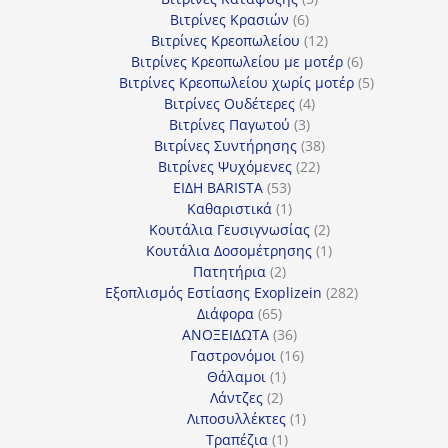
6
προϊόντα
Βιτρίνες Κρασιών
6
προϊόντα
12
Βιτρίνες Κρεοπωλείου
12
προϊόντα
6
Βιτρίνες Κρεοπωλείου με μοτέρ
6
προϊόντα
5
Βιτρίνες Κρεοπωλείου χωρίς μοτέρ
5
4
προϊόντα
Βιτρίνες Ουδέτερες
4
3
προϊόντα
Βιτρίνες Παγωτού
3
προϊόντα
38
Βιτρίνες Συντήρησης
38
22
προϊόντα
Βιτρίνες Ψυχόμενες
22
53
προϊόντα
ΕΙΔΗ BARISTA
53
προϊόντα
1
Καθαριστικά
1
προϊόν
2
Κουτάλια Γευσιγνωσίας
2
προϊόντα
1
Κουτάλια Δοσομέτρησης
1
2
προϊόν
Πατητήρια
2
προϊόντα
282
Εξοπλισμός Εστίασης Exoplizein
282
65
προϊόντα
Διάφορα
65
προϊόντα
36
ΑΝΟΞΕΙΔΩΤΑ
36
προϊόντα
16
Γαστρονόμοι
16
1
προϊόντα
Θάλαμοι
1
2
προϊόν
Λάντζες
2
προϊόντα
1
Λιποσυλλέκτες
1
1
προϊόν
Τραπέζια
1