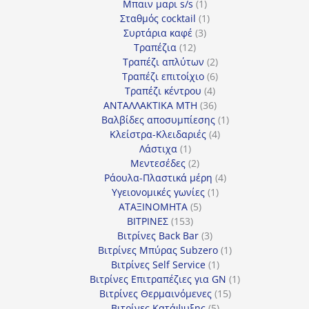
1
προϊόν
Μπαιν μαρι s/s
1
προϊόν
1
Σταθμός cocktail
1
3
προϊόν
Συρτάρια καφέ
3
12
προϊόντα
Τραπέζια
12
προϊόντα
2
Τραπέζι απλύτων
2
προϊόντα
6
Τραπέζι επιτοίχιο
6
4
προϊόντα
Τραπέζι κέντρου
4
προϊόντα
36
ΑΝΤΑΛΛΑΚΤΙΚΑ MTH
36
προϊόντα
1
Βαλβίδες αποσυμπίεσης
1
4
προϊόν
Κλείστρα-Κλειδαριές
4
1
προϊόντα
Λάστιχα
1
προϊόν
2
Μεντεσέδες
2
προϊόντα
4
Ράουλα-Πλαστικά μέρη
4
1
προϊόντα
Υγειονομικές γωνίες
1
5
προϊόν
ΑΤΑΞΙΝΟΜΗΤΑ
5
153
προϊόντα
ΒΙΤΡΙΝΕΣ
153
προϊόντα
3
Βιτρίνες Back Bar
3
προϊόντα
1
Βιτρίνες Mπύρας Subzero
1
1
προϊόν
Βιτρίνες Self Service
1
προϊόν
1
Βιτρίνες Επιτραπέζιες για GN
1
15
προϊόν
Βιτρίνες Θερμαινόμενες
15
5
προϊόντα
Βιτρίνες Κατάψυξης
5