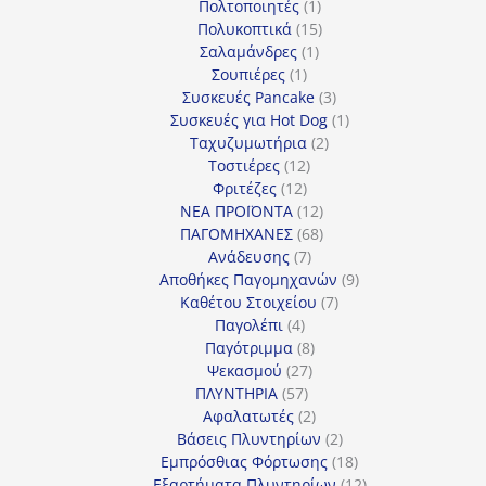
προϊόντα
1
Πολτοποιητές
1
προϊόν
15
Πολυκοπτικά
15
1
προϊόντα
Σαλαμάνδρες
1
1
προϊόν
Σουπιέρες
1
προϊόν
3
Συσκευές Pancake
3
προϊόντα
1
Συσκευές για Hot Dog
1
2
προϊόν
Ταχυζυμωτήρια
2
12
προϊόντα
Τοστιέρες
12
12
προϊόντα
Φριτέζες
12
προϊόντα
12
ΝΕΑ ΠΡΟΪΟΝΤΑ
12
προϊόντα
68
ΠΑΓΟΜΗΧΑΝΕΣ
68
7
προϊόντα
Ανάδευσης
7
προϊόντα
9
Αποθήκες Παγομηχανών
9
7
προϊόντα
Καθέτου Στοιχείου
7
4
προϊόντα
Παγολέπι
4
προϊόντα
8
Παγότριμμα
8
27
προϊόντα
Ψεκασμού
27
57
προϊόντα
ΠΛΥΝΤΗΡΙΑ
57
προϊόντα
2
Αφαλατωτές
2
προϊόντα
2
Βάσεις Πλυντηρίων
2
προϊόντα
18
Εμπρόσθιας Φόρτωσης
18
προϊόντα
12
Εξαρτήματα Πλυντηρίων
12