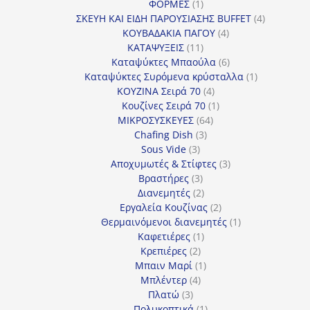
1
προϊόν
ΦΟΡΜΕΣ
1
προϊόν
4
ΣΚΕΥΗ ΚΑΙ ΕΙΔΗ ΠΑΡΟΥΣΙΑΣΗΣ BUFFET
4
4
προϊόντα
ΚΟΥΒΑΔΑΚΙΑ ΠΑΓΟΥ
4
11
προϊόντα
ΚΑΤΑΨΥΞΕΙΣ
11
προϊόντα
6
Καταψύκτες Μπαούλα
6
προϊόντα
1
Καταψύκτες Συρόμενα κρύσταλλα
1
4
προϊόν
ΚΟΥΖΙΝΑ Σειρά 70
4
προϊόντα
1
Κουζίνες Σειρά 70
1
64
προϊόν
ΜΙΚΡΟΣΥΣΚΕΥΕΣ
64
3
προϊόντα
Chafing Dish
3
3
προϊόντα
Sous Vide
3
προϊόντα
3
Αποχυμωτές & Στίφτες
3
3
προϊόντα
Βραστήρες
3
προϊόντα
2
Διανεμητές
2
προϊόντα
2
Εργαλεία Κουζίνας
2
προϊόντα
1
Θερμαινόμενοι διανεμητές
1
1
προϊόν
Καφετιέρες
1
2
προϊόν
Κρεπιέρες
2
προϊόντα
1
Μπαιν Μαρί
1
4
προϊόν
Μπλέντερ
4
3
προϊόντα
Πλατώ
3
προϊόντα
1
Πολυκοπτικά
1