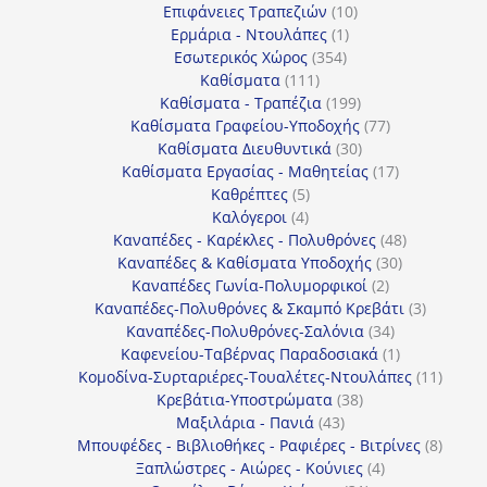
10
προϊόντα
Επιφάνειες Τραπεζιών
10
1
προϊόντα
Ερμάρια - Ντουλάπες
1
354
προϊόν
Εσωτερικός Χώρος
354
111
προϊόντα
Καθίσματα
111
προϊόντα
199
Καθίσματα - Τραπέζια
199
προϊόντα
77
Καθίσματα Γραφείου-Υποδοχής
77
30
προϊόντα
Καθίσματα Διευθυντικά
30
προϊόντα
17
Καθίσματα Εργασίας - Μαθητείας
17
5
προϊόντα
Καθρέπτες
5
4
προϊόντα
Καλόγεροι
4
προϊόντα
48
Καναπέδες - Καρέκλες - Πολυθρόνες
48
30
προϊόντα
Καναπέδες & Καθίσματα Υποδοχής
30
2
προϊόντα
Καναπέδες Γωνία-Πολυμορφικοί
2
προϊόντα
3
Καναπέδες-Πολυθρόνες & Σκαμπό Κρεβάτι
3
34
προϊόντ
Καναπέδες-Πολυθρόνες-Σαλόνια
34
προϊόντα
1
Καφενείου-Ταβέρνας Παραδοσιακά
1
προϊόν
11
Κομοδίνα-Συρταριέρες-Τουαλέτες-Ντουλάπες
11
38
προϊόν
Κρεβάτια-Υποστρώματα
38
43
προϊόντα
Μαξιλάρια - Πανιά
43
προϊόντα
8
Μπουφέδες - Βιβλιοθήκες - Ραφιέρες - Βιτρίνες
8
4
προϊό
Ξαπλώστρες - Αιώρες - Κούνιες
4