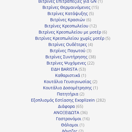
προϊόν
1
Βιτρίνες Επιτραπέζιες για GN
1
15
προϊόν
Βιτρίνες Θερμαινόμενες
15
5
προϊόντα
Βιτρίνες Κατάψυξης
5
6
προϊόντα
Βιτρίνες Κρασιών
6
προϊόντα
12
Βιτρίνες Κρεοπωλείου
12
προϊόντα
6
Βιτρίνες Κρεοπωλείου με μοτέρ
6
προϊόντα
5
Βιτρίνες Κρεοπωλείου χωρίς μοτέρ
5
4
προϊόντα
Βιτρίνες Ουδέτερες
4
3
προϊόντα
Βιτρίνες Παγωτού
3
προϊόντα
38
Βιτρίνες Συντήρησης
38
22
προϊόντα
Βιτρίνες Ψυχόμενες
22
53
προϊόντα
ΕΙΔΗ BARISTA
53
προϊόντα
1
Καθαριστικά
1
προϊόν
2
Κουτάλια Γευσιγνωσίας
2
προϊόντα
1
Κουτάλια Δοσομέτρησης
1
2
προϊόν
Πατητήρια
2
προϊόντα
282
Εξοπλισμός Εστίασης Exoplizein
282
65
προϊόντα
Διάφορα
65
προϊόντα
36
ΑΝΟΞΕΙΔΩΤΑ
36
προϊόντα
16
Γαστρονόμοι
16
1
προϊόντα
Θάλαμοι
1
2
προϊόν
Λάντζες
2