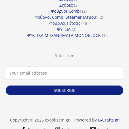
προϊόντα
3
Σχάρες
3
προϊόντα
2
Φούρνοι Combi
2
προϊόντα
2
Φούρνοι Combi Steamer (Ατμού)
2
18
προϊόντα
Φούρνοι Πίτσας
18
2
προϊόντα
ΨΥΓΕΙΑ
2
προϊόντα
1
ΨΥΚΤΙΚΑ ΜΗΧΑΝΗΜΑΤΑ MONOBLOCK
1
προϊόν
Subscribe
SUBSCRIBE
Copyright © 2026 exoplizein.gr | Powered by
G-Crafts.gr