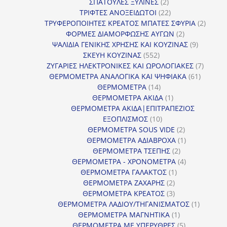
2
προϊόντα
ΣΠΑΤΟΥΛΕΣ ΞΥΛΙΝΕΣ
2
προϊόντα
22
ΤΡΙΦΤΕΣ ΑΝΟΞΕΙΔΩΤΟΙ
22
προϊόντα
2
ΤΡΥΦΕΡΟΠΟΙΗΤΕΣ ΚΡΕΑΤΟΣ ΜΠΑΤΕΣ ΣΦΥΡΙΑ
2
2
προϊόν
ΦΟΡΜΕΣ ΔΙΑΜΟΡΦΩΣΗΣ ΑΥΓΩΝ
2
προϊόντα
9
ΨΑΛΙΔΙΑ ΓΕΝΙΚΗΣ ΧΡΗΣΗΣ ΚΑΙ ΚΟΥΖΙΝΑΣ
9
552
προϊόντα
ΣΚΕΥΗ ΚΟΥΖΙΝΑΣ
552
προϊόντα
7
ΖΥΓΑΡΙΕΣ ΗΛΕΚΤΡΟΝΙΚΕΣ ΚΑΙ ΩΡΟΛΟΓΙΑΚΕΣ
7
61
προϊόν
ΘΕΡΜΟΜΕΤΡΑ ΑΝΑΛΟΓΙΚΑ ΚΑΙ ΨΗΦΙΑΚΑ
61
14
προϊόντ
ΘΕΡΜΟΜΕΤΡΑ
14
προϊόντα
1
ΘΕΡΜΟΜΕΤΡΑ ΑΚΙΔΑ
1
προϊόν
ΘΕΡΜΟΜΕΤΡΑ ΑΚΙΔΑ|ΕΠΙΤΡΑΠΕΖΙΟΣ
10
ΕΞΟΠΛΙΣΜΟΣ
10
προϊόντα
2
ΘΕΡΜΟΜΕΤΡΑ SOUS VIDE
2
προϊόντα
1
ΘΕΡΜΟΜΕΤΡΑ ΑΔΙΑΒΡΟΧΑ
1
2
προϊόν
ΘΕΡΜΟΜΕΤΡΑ ΤΣΕΠΗΣ
2
προϊόντα
4
ΘΕΡΜΟΜΕΤΡΑ - ΧΡΟΝΟΜΕΤΡΑ
4
1
προϊόντα
ΘΕΡΜΟΜΕΤΡΑ ΓΑΛΑΚΤΟΣ
1
2
προϊόν
ΘΕΡΜΟΜΕΤΡΑ ΖΑΧΑΡΗΣ
2
προϊόντα
3
ΘΕΡΜΟΜΕΤΡΑ ΚΡΕΑΤΟΣ
3
προϊόντα
1
ΘΕΡΜΟΜΕΤΡΑ ΛΑΔΙΟΥ/ΤΗΓΑΝΙΣΜΑΤΟΣ
1
1
προϊόν
ΘΕΡΜΟΜΕΤΡΑ ΜΑΓΝΗΤΙΚΑ
1
προϊόν
5
ΘΕΡΜΟΜΕΤΡΑ ΜΕ ΥΠΕΡΥΘΡΕΣ
5