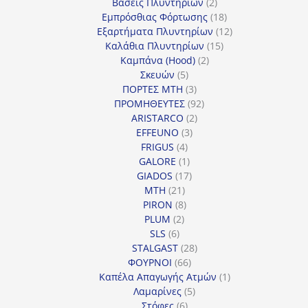
προϊόντα
2
Βάσεις Πλυντηρίων
2
προϊόντα
18
Εμπρόσθιας Φόρτωσης
18
προϊόντα
12
Εξαρτήματα Πλυντηρίων
12
15
προϊόντα
Καλάθια Πλυντηρίων
15
2
προϊόντα
Καμπάνα (Hood)
2
5
προϊόντα
Σκευών
5
προϊόντα
3
ΠΟΡΤΕΣ MTH
3
προϊόντα
92
ΠΡΟΜΗΘΕΥΤΕΣ
92
2
προϊόντα
ARISTARCO
2
3
προϊόντα
EFFEUNO
3
4
προϊόντα
FRIGUS
4
προϊόντα
1
GALORE
1
προϊόν
17
GIADOS
17
21
προϊόντα
MTH
21
προϊόντα
8
PIRON
8
2
προϊόντα
PLUM
2
6
προϊόντα
SLS
6
προϊόντα
28
STALGAST
28
66
προϊόντα
ΦΟΥΡΝΟΙ
66
προϊόντα
1
Καπέλα Απαγωγής Ατμών
1
5
προϊόν
Λαμαρίνες
5
6
προϊόντα
Στόφες
6