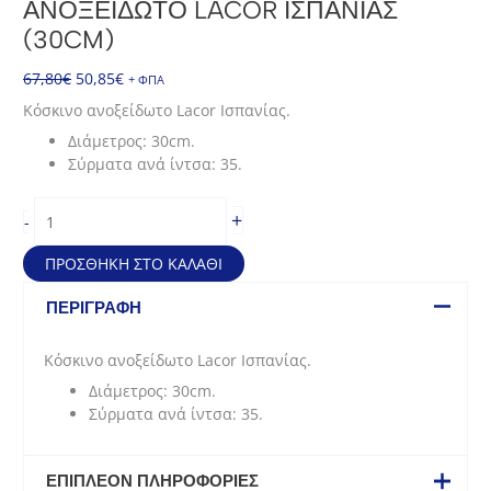
ΑΝΟΞΕΊΔΩΤΟ LACOR ΙΣΠΑΝΊΑΣ
(30CM)
Original
Η
67,80
€
50,85
€
+ ΦΠΑ
price
τρέχουσα
Κόσκινο ανοξείδωτο Lacor Ισπανίας.
was:
τιμή
Διάμετρος: 30cm.
67,80€.
είναι:
Σύρματα ανά ίντσα: 35.
50,85€.
Κόσκινο
+
-
ζαχαροπλαστικής
ανοξείδωτο
ΠΡΟΣΘΉΚΗ ΣΤΟ ΚΑΛΆΘΙ
Lacor
Ισπανίας
ΠΕΡΙΓΡΑΦΉ
(30cm)
ποσότητα
Κόσκινο ανοξείδωτο Lacor Ισπανίας.
Διάμετρος: 30cm.
Σύρματα ανά ίντσα: 35.
ΕΠΙΠΛΈΟΝ ΠΛΗΡΟΦΟΡΊΕΣ