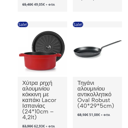
price
τρέχουσα
Original
Η
65,40
€
49,05
€
+ ΦΠΑ
was:
τιμή
price
τρέχουσα
57,20€.
είναι:
was:
τιμή
42,90€.
65,40€.
είναι:
49,05€.
Sale!
Sale!
Χύτρα ρηχή
Τηγάνι
αλουμινίου
αλουμινίου
κόκκινη με
αντικολλητικό
καπάκι Lacor
Oval Robust
Ισπανίας
(40*29*5cm)
(24*10cm –
Original
Η
68,10
€
51,08
€
+ ΦΠΑ
4,2lt)
price
τρέχουσα
was:
τιμή
Original
Η
83,90
€
62,93
€
+ ΦΠΑ
68,10€.
είναι: