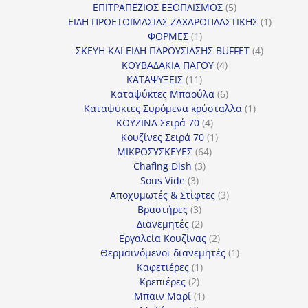
5
προϊόντα
ΕΠΙΤΡΑΠΕΖΙΟΣ ΕΞΟΠΛΙΣΜΟΣ
5
προϊόντα
1
ΕΙΔΗ ΠΡΟΕΤΟΙΜΑΣΙΑΣ ΖΑΧΑΡΟΠΛΑΣΤΙΚΗΣ
1
1
προϊόν
ΦΟΡΜΕΣ
1
προϊόν
4
ΣΚΕΥΗ ΚΑΙ ΕΙΔΗ ΠΑΡΟΥΣΙΑΣΗΣ BUFFET
4
4
προϊόντα
ΚΟΥΒΑΔΑΚΙΑ ΠΑΓΟΥ
4
11
προϊόντα
ΚΑΤΑΨΥΞΕΙΣ
11
προϊόντα
6
Καταψύκτες Μπαούλα
6
προϊόντα
1
Καταψύκτες Συρόμενα κρύσταλλα
1
4
προϊόν
ΚΟΥΖΙΝΑ Σειρά 70
4
προϊόντα
1
Κουζίνες Σειρά 70
1
64
προϊόν
ΜΙΚΡΟΣΥΣΚΕΥΕΣ
64
3
προϊόντα
Chafing Dish
3
3
προϊόντα
Sous Vide
3
προϊόντα
3
Αποχυμωτές & Στίφτες
3
3
προϊόντα
Βραστήρες
3
προϊόντα
2
Διανεμητές
2
προϊόντα
2
Εργαλεία Κουζίνας
2
προϊόντα
1
Θερμαινόμενοι διανεμητές
1
1
προϊόν
Καφετιέρες
1
2
προϊόν
Κρεπιέρες
2
προϊόντα
1
Μπαιν Μαρί
1