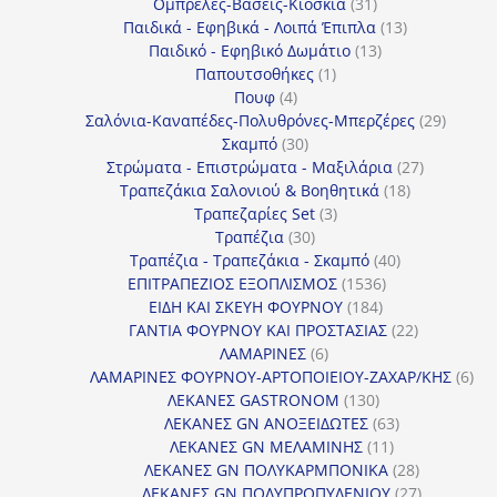
31
προϊόντα
Ομπρέλες-Βάσεις-Κιόσκια
31
προϊόντα
13
Παιδικά - Εφηβικά - Λοιπά Έπιπλα
13
13
προϊόντα
Παιδικό - Εφηβικό Δωμάτιο
13
1
προϊόντα
Παπουτσοθήκες
1
4
προϊόν
Πουφ
4
προϊόντα
29
Σαλόνια-Καναπέδες-Πολυθρόνες-Μπερζέρες
29
30
προϊόν
Σκαμπό
30
προϊόντα
27
Στρώματα - Επιστρώματα - Μαξιλάρια
27
18
προϊόντα
Τραπεζάκια Σαλονιού & Βοηθητικά
18
3
προϊόντα
Τραπεζαρίες Set
3
30
προϊόντα
Τραπέζια
30
προϊόντα
40
Τραπέζια - Τραπεζάκια - Σκαμπό
40
1536
προϊόντα
ΕΠΙΤΡΑΠΕΖΙΟΣ ΕΞΟΠΛΙΣΜΟΣ
1536
184
προϊόντα
ΕΙΔΗ ΚΑΙ ΣΚΕΥΗ ΦΟΥΡΝΟΥ
184
προϊόντα
22
ΓΑΝΤΙΑ ΦΟΥΡΝΟΥ ΚΑΙ ΠΡΟΣΤΑΣΙΑΣ
22
6
προϊόντα
ΛΑΜΑΡΙΝΕΣ
6
προϊόντα
6
ΛΑΜΑΡΙΝΕΣ ΦΟΥΡΝΟΥ-ΑΡΤΟΠΟΙΕΙΟΥ-ΖΑΧΑΡ/ΚΗΣ
6
130
προ
ΛΕΚΑΝΕΣ GASTRONOM
130
προϊόντα
63
ΛΕΚΑΝΕΣ GN ΑΝΟΞΕΙΔΩΤΕΣ
63
11
προϊόντα
ΛΕΚΑΝΕΣ GN ΜΕΛΑΜΙΝΗΣ
11
προϊόντα
28
ΛΕΚΑΝΕΣ GN ΠΟΛΥΚΑΡΜΠΟΝΙΚΑ
28
προϊόντα
27
ΛΕΚΑΝΕΣ GN ΠΟΛΥΠΡΟΠΥΛΕΝΙΟΥ
27