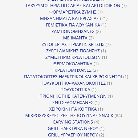
προϊόντα
7
ΤΑΧΥΖΥΜΩΤΗΡΙΑ ΠΙΤΣΑΡΙΑΣ ΚΑΙ ΑΡΤΟΠΟΙΕΙΩΝ
7
1
προϊό
ΦΟΡΜΑΡΙΣΤΙΚΑ ΖΥΜΗΣ
1
προϊόν
21
ΜΗΧΑΝΗΜΑΤΑ ΚΑΤΕΡΓΑΣΙΑΣ
21
1
προϊόντα
ΓΕΜΙΣΤΙΚΑ ΓΙΑ ΛΟΥΚΑΝΙΚΑ
1
2
προϊόν
ΖΑΜΠΟΝΟΜΗΧΑΝΕΣ
2
2
προϊόντα
ΜΕ ΙΜΑΝΤΑ
2
προϊόντα
7
ΖΥΓΟΙ ΕΡΓΑΣΤΗΡΙΑΚΗΣ ΧΡΗΣΗΣ
7
1
προϊόντα
ΖΥΓΟΙ ΛΙΑΝΙΚΗΣ ΠΩΛΗΣΗΣ
1
προϊόν
1
ΖΥΜΩΤΗΡΙΟ ΚΡΕΑΤΟΕΙΔΩΝ
1
1
προϊόν
ΘΕΡΜΟΚΟΛΛΗΤΙΚΆ
1
2
προϊόν
ΚΡΕΑΤΟΜΗΧΑΝΕΣ
2
προϊόντα
1
ΠΑΤΑΤΟΚΟΠΤΕΣ ΗΛΕΚΤΡΙΚΟΙ ΚΑΙ ΧΕΙΡΟΚΙΝΗΤΟΙ
1
1
προϊ
ΠΟΛΥΚΟΠΤΙΚΑ-ΛΑΧΑΝΟΚΟΠΤΕΣ
1
1
προϊόν
ΠΟΛΥΚΟΠΤΙΚΑ
1
προϊόν
1
ΠΡΙΟΝΙ ΚΟΠΗΣ ΚΑΤΕΨΥΓΜΕΝΩΝ
1
1
προϊόν
ΣΝΙΤΣΕΛΟΜΗΧΑΝΕΣ
1
προϊόν
1
ΧΕΙΡΟΚΙΝΗΤΑ ΚΟΠΤΙΚΑ
1
προϊόν
84
ΜΙΚΡΟΣΥΣΚΕΥΕΣ ΖΕΣΤΗΣ ΚΟΥΖΙΝΑΣ SNACK
84
4
προϊόντ
CARVING STATIONS
4
προϊόντα
1
GRILL ΗΛΕΚΤΡΙΚΑ ΝΕΡΟΥ
1
2
προϊόν
GRILL ΥΓΡΑΕΡΙΟΥ ΝΕΡΟΥ
2