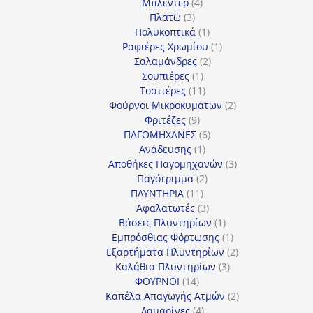
4
προϊόν
Μπλέντερ
4
3
προϊόντα
Πλατώ
3
προϊόντα
1
Πολυκοπτικά
1
προϊόν
1
Ραφιέρες Χρωμίου
1
2
προϊόν
Σαλαμάνδρες
2
1
προϊόντα
Σουπιέρες
1
προϊόν
11
Τοστιέρες
11
προϊόντα
2
Φούρνοι Μικροκυμάτων
2
9
προϊόντα
Φριτέζες
9
προϊόντα
6
ΠΑΓΟΜΗΧΑΝΕΣ
6
1
προϊόντα
Ανάδευσης
1
προϊόν
3
Αποθήκες Παγομηχανών
3
2
προϊόντα
Παγότριμμα
2
11
προϊόντα
ΠΛΥΝΤΗΡΙΑ
11
προϊόντα
3
Αφαλατωτές
3
προϊόντα
1
Βάσεις Πλυντηρίων
1
προϊόν
1
Εμπρόσθιας Φόρτωσης
1
προϊόν
2
Εξαρτήματα Πλυντηρίων
2
3
προϊόντα
Καλάθια Πλυντηρίων
3
14
προϊόντα
ΦΟΥΡΝΟΙ
14
προϊόντα
2
Καπέλα Απαγωγής Ατμών
2
4
προϊόντα
Λαμαρίνες
4