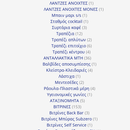
προϊόν
1
ΛΑΝΤΖΕΣ ΑΝΟΙΧΤΕΣ
1
προϊόν
1
ΛΑΝΤΖΕΣ ΑΝΟΙΧΤΕΣ ΜΟΝΕΣ
1
1
προϊόν
Μπαιν μαρι s/s
1
προϊόν
1
Σταθμός cocktail
1
3
προϊόν
Συρτάρια καφέ
3
12
προϊόντα
Τραπέζια
12
προϊόντα
2
Τραπέζι απλύτων
2
προϊόντα
6
Τραπέζι επιτοίχιο
6
4
προϊόντα
Τραπέζι κέντρου
4
προϊόντα
36
ΑΝΤΑΛΛΑΚΤΙΚΑ MTH
36
προϊόντα
1
Βαλβίδες αποσυμπίεσης
1
4
προϊόν
Κλείστρα-Κλειδαριές
4
1
προϊόντα
Λάστιχα
1
προϊόν
2
Μεντεσέδες
2
προϊόντα
4
Ράουλα-Πλαστικά μέρη
4
1
προϊόντα
Υγειονομικές γωνίες
1
5
προϊόν
ΑΤΑΞΙΝΟΜΗΤΑ
5
153
προϊόντα
ΒΙΤΡΙΝΕΣ
153
προϊόντα
3
Βιτρίνες Back Bar
3
προϊόντα
1
Βιτρίνες Mπύρας Subzero
1
1
προϊόν
Βιτρίνες Self Service
1