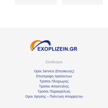
price
τρέχουσα
51,08€.
was:
τιμή
83,90€.
είναι:
62,93€.
Σύνδεσμοι
Οροι Service (Επισκευης)
Επιστροφη προϊοντων
Τροποι Πληρωμης
Τροποι Αποστολης
Τροποι Παραγγελιας
Οροι Χρησης – Πολιτικη Απορρητου