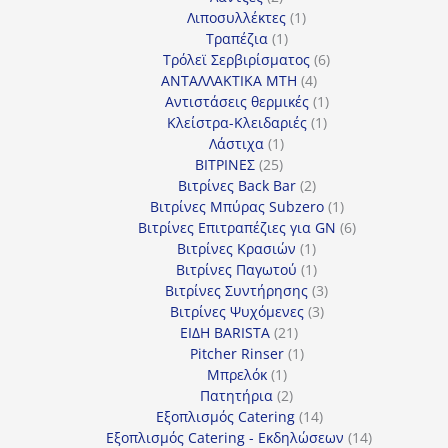
προϊόντα
1
Λιποσυλλέκτες
1
1
προϊόν
Τραπέζια
1
προϊόν
6
Τρόλεϊ Σερβιρίσματος
6
4
προϊόντα
ΑΝΤΑΛΛΑΚΤΙΚΑ MTH
4
προϊόντα
1
Αντιστάσεις θερμικές
1
1
προϊόν
Κλείστρα-Κλειδαριές
1
1
προϊόν
Λάστιχα
1
25
προϊόν
ΒΙΤΡΙΝΕΣ
25
προϊόντα
2
Βιτρίνες Back Bar
2
προϊόντα
1
Βιτρίνες Mπύρας Subzero
1
προϊόν
6
Βιτρίνες Επιτραπέζιες για GN
6
1
προϊόντα
Βιτρίνες Κρασιών
1
προϊόν
1
Βιτρίνες Παγωτού
1
προϊόν
3
Βιτρίνες Συντήρησης
3
3
προϊόντα
Βιτρίνες Ψυχόμενες
3
21
προϊόντα
ΕΙΔΗ BARISTA
21
προϊόντα
1
Pitcher Rinser
1
1
προϊόν
Μπρελόκ
1
προϊόν
2
Πατητήρια
2
προϊόντα
14
Εξοπλισμός Catering
14
προϊόντα
14
Εξοπλισμός Catering - Εκδηλώσεων
14