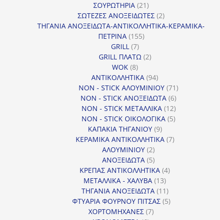
προϊόντα
21
ΣΟΥΡΩΤΗΡΙΑ
21
προϊόντα
2
ΣΩΤΕΖΕΣ ΑΝΟΞΕΙΔΩΤΕΣ
2
προϊόντα
ΤΗΓΑΝΙΑ ΑΝΟΞΕΙΔΩΤΑ-ΑΝΤΙΚΟΛΛΗΤΙΚΑ-ΚΕΡΑΜΙΚΑ-
155
ΠΕΤΡΙΝΑ
155
7
προϊόντα
GRILL
7
προϊόντα
2
GRILL ΠΛΑΤΩ
2
8
προϊόντα
WOK
8
προϊόντα
94
ΑΝΤΙΚΟΛΛΗΤΙΚΑ
94
προϊόντα
71
NON - STICK ΑΛΟΥΜΙΝΙΟΥ
71
6
προϊόντα
NON - STICK ΑΝΟΞΕΙΔΩΤΑ
6
12
προϊόντα
NON - STICK ΜΕΤΑΛΛΙΚΑ
12
5
προϊόντα
NON - STICK ΟΙΚΟΛΟΓΙΚΑ
5
9
προϊόντα
ΚΑΠΑΚΙΑ ΤΗΓΑΝΙΟΥ
9
προϊόντα
7
ΚΕΡΑΜΙΚΑ ΑΝΤΙΚΟΛΛΗΤΙΚΑ
7
2
προϊόντα
ΑΛΟΥΜΙΝΙΟΥ
2
προϊόντα
5
ΑΝΟΞΕΙΔΩΤΑ
5
προϊόντα
4
ΚΡΕΠΑΣ ΑΝΤΙΚΟΛΛΗΤΙΚΑ
4
13
προϊόντα
ΜΕΤΑΛΛΙΚΑ - ΧΑΛΥΒΑ
13
προϊόντα
11
ΤΗΓΑΝΙΑ ΑΝΟΞΕΙΔΩΤΑ
11
προϊόντα
5
ΦΤΥΑΡΙΑ ΦΟΥΡΝΟΥ ΠΙΤΣΑΣ
5
7
προϊόντα
ΧΟΡΤΟΜΗΧΑΝΕΣ
7