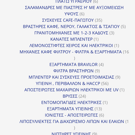
6
προϊόν
ΠΛΑΤΩ ΥΓΡΑΕΡΙΟΥ
6
προϊόντα
ΣΑΛΑΜΑΝΔΡΕΣ ΜΕ ΠΙΑΣΤΡΕΣ Η' ΜΕ ΑΥΞΟΜΕΙΩΣΗ
6
ΥΨΟΥΣ
6
προϊόντα
35
ΣΥΣΚΕΥΕΣ CAFE-ΠΑΓΩΤΟΥ
35
προϊόντα
5
ΒΡΑΣΤΗΡΕΣ ΚΑΦΕ, ΝΕΡΟΥ, ΓΑΛΑΚΤΟΣ & ΤΣΑΓΙΟΥ
5
3
προϊ
ΓΡΑΝΙΤΟΜΗΧΑΝΕΣ ΜΕ 1-2-3 ΚΑΔΟΥΣ
3
1
προϊόντα
ΚΑΝΑΤΕΣ ΜΠΛΕΝΤΕΡ
1
προϊόν
1
ΛΕΜΟΝΟΣΤΙΦΤΕΣ ΧΕΙΡΟΣ ΚΑΙ ΗΛΕΚΤΡΙΚΟΙ
1
προϊόν
ΜΗΧΑΝΕΣ ΚΑΦΕ ΦΙΛΤΡΟΥ - ΦΙΛΤΡΑ & ΕΞΑΡΤΗΜΑΤΑ
16
16
προϊόντα
4
ΕΞΑΡΤΗΜΑΤΑ BRAVILOR
4
9
προϊόντα
ΦΙΛΤΡΑ ΒΡΑΣΤΗΡΩΝ
9
προϊόντα
9
ΜΠΛΕΝΤΕΡ ΚΑΙ ΣΥΣΚΕΥΕΣ ΠΡΟΕΤΟΙΜΑΣΙΑΣ
9
56
προϊόντ
ΥΓΙΕΙΝΗ , ΠΕΡΙΒΑΛΛΟΝ & HACCP
56
προϊόντα
1
ΑΠΟΣΤΕΙΡΩΤΕΣ ΜΑΧΑΙΡΙΩΝ ΗΛΕΚΤΡΙΚΟΙ ΜΕ UV
1
24
προϊό
ΒΡΥΣΕΣ
24
προϊόντα
1
ΕΝΤΟΜΟΠΑΓΙΔΕΣ ΗΛΕΚΤΡΙΚΕΣ
1
13
προϊόν
ΕΞΑΡΤΗΜΑΤΑ ΥΓΙΕΙΝΗΣ
13
προϊόντα
6
ΙΟΝΙΣΤΕΣ - ΑΠΟΣΤΕΙΡΩΤΕΣ
6
προϊόντα
ΛΙΠΟΣΥΛΛΕΚΤΕΣ ΓΙΑ ΔΙΑΧΩΡΙΣΜΟ ΛΙΠΩΝ ΚΑΙ ΕΛΑΙΩΝ
1
1
προϊόν
9
ΝΙΠΤΗΡΕΣ ΥΓΙΕΙΝΗΣ
9