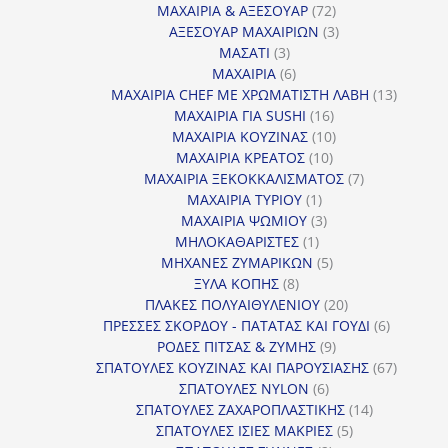
προϊόντα
72
ΜΑΧΑΙΡΙΑ & ΑΞΕΣΟΥΑΡ
72
προϊόντα
3
ΑΞΕΣΟΥΑΡ ΜΑΧΑΙΡΙΩΝ
3
3
προϊόντα
ΜΑΣΑΤΙ
3
προϊόντα
6
ΜΑΧΑΙΡΙΑ
6
προϊόντα
13
ΜΑΧΑΙΡΙΑ CHEF ΜΕ ΧΡΩΜΑΤΙΣΤΗ ΛΑΒΗ
13
16
προϊόντ
ΜΑΧΑΙΡΙΑ ΓΙΑ SUSHI
16
προϊόντα
10
ΜΑΧΑΙΡΙΑ ΚΟΥΖΙΝΑΣ
10
10
προϊόντα
ΜΑΧΑΙΡΙΑ ΚΡΕΑΤΟΣ
10
προϊόντα
7
ΜΑΧΑΙΡΙΑ ΞΕΚΟΚΚΑΛΙΣΜΑΤΟΣ
7
1
προϊόντα
ΜΑΧΑΙΡΙΑ ΤΥΡΙΟΥ
1
προϊόν
3
ΜΑΧΑΙΡΙΑ ΨΩΜΙΟΥ
3
1
προϊόντα
ΜΗΛΟΚΑΘΑΡΙΣΤΕΣ
1
προϊόν
5
ΜΗΧΑΝΕΣ ΖΥΜΑΡΙΚΩΝ
5
8
προϊόντα
ΞΥΛΑ ΚΟΠΗΣ
8
προϊόντα
20
ΠΛΑΚΕΣ ΠΟΛΥΑΙΘΥΛΕΝΙΟΥ
20
προϊόντα
6
ΠΡΕΣΣΕΣ ΣΚΟΡΔΟΥ - ΠΑΤΑΤΑΣ ΚΑΙ ΓΟΥΔΙ
6
9
προϊόντα
ΡΟΔΕΣ ΠΙΤΣΑΣ & ΖΥΜΗΣ
9
προϊόντα
67
ΣΠΑΤΟΥΛΕΣ ΚΟΥΖΙΝΑΣ ΚΑΙ ΠΑΡΟΥΣΙΑΣΗΣ
67
6
προϊόντ
ΣΠΑΤΟΥΛΕΣ NYLON
6
προϊόντα
14
ΣΠΑΤΟΥΛΕΣ ΖΑΧΑΡΟΠΛΑΣΤΙΚΗΣ
14
5
προϊόντα
ΣΠΑΤΟΥΛΕΣ ΙΣΙΕΣ ΜΑΚΡΙΕΣ
5