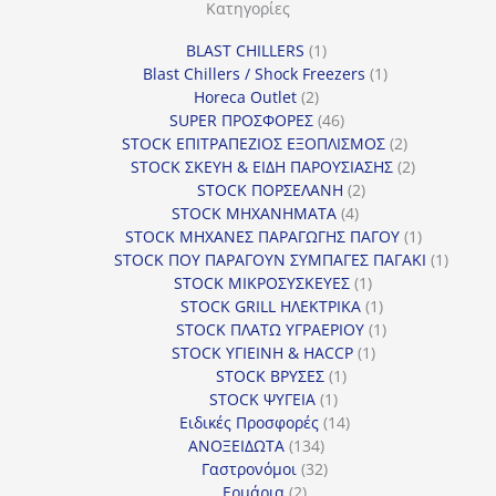
Κατηγορίες
1
BLAST CHILLERS
1
προϊόν
1
Blast Chillers / Shock Freezers
1
2
προϊόν
Horeca Outlet
2
προϊόντα
46
SUPER ΠΡΟΣΦΟΡΕΣ
46
προϊόντα
2
STOCK ΕΠΙΤΡΑΠΕΖΙΟΣ ΕΞΟΠΛΙΣΜΟΣ
2
προϊόντα
2
STOCK ΣΚΕΥΗ & ΕΙΔΗ ΠΑΡΟΥΣΙΑΣΗΣ
2
2
προϊόντα
STOCK ΠΟΡΣΕΛΑΝΗ
2
4
προϊόντα
STOCK ΜΗΧΑΝΗΜΑΤΑ
4
προϊόντα
1
STOCK ΜΗΧΑΝΕΣ ΠΑΡΑΓΩΓΗΣ ΠΑΓΟΥ
1
προϊόν
1
STOCK ΠΟΥ ΠΑΡΑΓΟΥΝ ΣΥΜΠΑΓΕΣ ΠΑΓΑΚΙ
1
1
προϊόν
STOCK ΜΙΚΡΟΣΥΣΚΕΥΕΣ
1
προϊόν
1
STOCK GRILL ΗΛΕΚΤΡΙΚΑ
1
προϊόν
1
STOCK ΠΛΑΤΩ ΥΓΡΑΕΡΙΟΥ
1
1
προϊόν
STOCK ΥΓΙΕΙΝΗ & HACCP
1
1
προϊόν
STOCK ΒΡΥΣΕΣ
1
1
προϊόν
STOCK ΨΥΓΕΙΑ
1
προϊόν
14
Ειδικές Προσφορές
14
134
προϊόντα
ΑΝΟΞΕΙΔΩΤΑ
134
προϊόντα
32
Γαστρονόμοι
32
2
προϊόντα
Ερμάρια
2