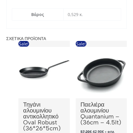
Βάρος
0,529 κ.
ΣΧΕΤΙΚΆ ΠΡΟΪΌΝΤΑ
Sale!
Sale!
Τηγάνι
Παελιέρα
αλουμινίου
αλουμινίου
αντικολλητικό
Quantanium –
Oval Robust
(36cm – 4.5lt)
(36*26*5cm)
Original
Η
57,20
€
42,90
€
+ ΦΠΑ