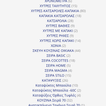
6
προϊόντα
ΧΡΟΝΟΜΕΤΡΑ
6
προϊόντα
15
ΧΥΤΡΕΣ ΤΑΧΥΤΗΤΟΣ
15
προϊόντα
80
ΧΥΤΡΕΣ-ΚΑΤΣΑΡΟΛΕΣ-ΚΑΠΑΚΙΑ
80
18
προϊόντα
ΚΑΠΑΚΙΑ ΚΑΤΣΑΡΟΛΑΣ
18
28
προϊόντα
ΚΑΤΣΑΡΟΛΙΑ
28
προϊόντα
9
ΧΥΤΡΕΣ ΒΑΘΙΕΣ
9
προϊόντα
2
ΧΥΤΡΕΣ ΜΕ ΚΑΠΑΚΙ
2
9
προϊόντα
ΧΥΤΡΕΣ ΡΗΧΕΣ
9
προϊόντα
14
ΧΥΤΡΕΣ ΧΩΡΙΣ ΚΑΠΑΚΙ
14
2
προϊόντα
ΧΩΝΙΑ
2
προϊόντα
44
ΣΚΕΥΗ ΚΟΥΖΙΝΑΣ ΟΙΚΙΑΚΑ
44
2
προϊόντα
ΣΕΙΡΑ BASIC
2
προϊόντα
18
ΣΕΙΡΑ COCOTTES
18
5
προϊόντα
ΣΕΙΡΑ HOME
5
προϊόντα
4
ΣΕΙΡΑ MAGMA
4
15
προϊόντα
ΣΕΙΡΑ STILO
15
26
προϊόντα
ΚΑΤΑΨΥΞΕΙΣ
26
προϊόντα
10
Καταψύκτες Μπαούλα
10
προϊόντα
2
Καταψύκτες Μπαούλα -60C
2
4
προϊόντα
Καταψύξεις Όρθιες Τυφλές
4
32
προϊόντα
ΚΟΥΖΙΝΑ Σειρά 70
32
προϊόντα
1
Ανατρεπόμενα Τηγάνια Σειρά 70
1