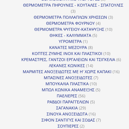
προϊόντα
ΘΕΡΜΟΜΕΤΡΑ ΠΗΡΟΥΝΕΣ - ΚΟΥΤΑΛΕΣ - ΣΠΑΤΟΥΛΕΣ
3
3
προϊόντα
3
ΘΕΡΜΟΜΕΤΡΑ ΠΟΛΛΑΠΛΩΝ ΧΡΗΣΕΩΝ
3
4
προϊόντ
ΘΕΡΜΟΜΕΤΡΑ ΦΟΥΡΝΟΥ
4
προϊόντα
10
ΘΕΡΜΟΜΕΤΡΑ ΨΥΓΕΙΟΥ-ΚΑΤΑΨΥΞΗΣ
10
5
προϊόντα
ΘΗΚΕΣ - ΚΑΛΥΜΜΑΤΑ
5
1
προϊόντα
ΥΓΡΟΜΕΤΡΑ
1
προϊόν
8
ΚΑΝΑΤΕΣ ΜΕΖΟΥΡΑ
8
προϊόντα
10
ΚΟΠΤΕΣ ΖΥΜΗΣ INOX ΚΑΙ ΠΛΑΣΤΙΚΟΙ
10
προϊόντα
6
ΚΡΕΜΑΣΤΡΕΣ, ΓΑΝΤΖΟΙ ΕΡΓΑΛΕΙΩΝ ΚΑΙ ΤΣΙΓΚΕΛΙΑ
6
14
προϊ
ΛΕΚΑΝΕΣ ΚΩΝΙΚΕΣ
14
προϊόντα
16
ΜΑΡΜΙΤΕΣ ΑΝΟΞΕΙΔΩΤΕΣ ΜΕ Η' ΧΩΡΙΣ ΚΑΠΑΚΙ
16
7
προϊ
ΜΠΑΣΙΝΕΣ ΑΝΟΞΕΙΔΩΤΕΣ
7
10
προϊόντα
ΜΠΟΥΚΑΛΙΑ ΠΛΑΣΤΙΚΑ
10
προϊόντα
5
ΜΠΩΛ ΚΩΝΙΚΑ ΑΝΑΜΕΙΞΗΣ
5
56
προϊόντα
ΠΑΕΛΙΕΡΕΣ
56
προϊόντα
5
ΡΑΒΔΟΙ ΠΑΡΑΓΓΕΛΙΩΝ
5
29
προϊόντα
ΣΑΓΑΝΑΚΙΑ
29
προϊόντα
16
ΣΙΝΟΥΑ ΑΝΟΞΕΙΔΩΤΑ
16
προϊόντα
7
ΣΙΦΟΝ ΣΑΝΤΙΓΥΣ ΚΑΙ ΣΟΔΑΣ
7
2
προϊόντα
ΣΟΥΠΙΕΡΕΣ
2