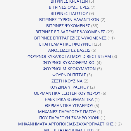
προϊόντα
5
ΒΙΤΡΙΝΕΣ ΚΡΕΑΤΩΝ
5
προϊόντα
7
ΒΙΤΡΙΝΕΣ ΟΥΔΕΤΕΡΕΣ
7
9
προϊόντα
ΒΙΤΡΙΝΕΣ ΠΑΓΩΤΟΥ
9
προϊόντα
2
ΒΙΤΡΙΝΕΣ ΤΥΡΙΩΝ ΑΛΛΑΝΤΙΚΩΝ
2
38
προϊόντα
ΒΙΤΡΙΝΕΣ ΨΥΧΟΜΕΝΕΣ
38
προϊόντα
23
ΒΙΤΡΙΝΕΣ ΕΠΙΔΑΠΕΔΙΕΣ ΨΥΧΟΜΕΝΕΣ
23
προϊόντα
11
ΒΙΤΡΙΝΕΣ ΕΠΙΤΡΑΠΕΖΙΕΣ ΨΥΧΟΜΕΝΕΣ
11
25
προϊόντ
ΕΠΑΓΓΕΛΜΑΤΙΚΟΙ ΦΟΥΡΝΟΙ
25
5
προϊόντα
ΑΝΟΞΕΙΔΩΤΕΣ ΒΑΣΕΙΣ
5
προϊόντα
8
ΦΟΥΡΝΟΙ ΚΥΚΛ/ΚΟΙ ΑΤΜΟΥ DIRECT STEAM
8
4
προϊόν
ΦΟΥΡΝΟΙ ΚΥΚΛΟΘΕΡΜΙΚΟΙ
4
προϊόντα
5
ΦΟΥΡΝΟΙ ΜΙΚΡΟΚΥΜΑΤΩΝ
5
3
προϊόντα
ΦΟΥΡΝΟΙ ΠΙΤΣΑΣ
3
2
προϊόντα
ΖΕΣΤΗ ΚΟΥΖΙΝΑ
2
προϊόντα
2
ΚΟΥΖΙΝΑ ΥΓΡΑΕΡΙΟΥ
2
προϊόντα
6
ΘΕΡΜΑΝΤΙΚΑ ΕΞΩΤΕΡΙΚΟΥ ΧΩΡΟΥ
6
1
προϊόντα
ΗΛΕΚΤΡΙΚΑ ΘΕΡΜΑΝΤΙΚΑ
1
5
προϊόν
ΘΕΡΜΑΝΤΙΚΑ ΥΓΡΑΕΡΙΟΥ
5
προϊόντα
1
ΜΗΧΑΝΕΣ ΠΑΡΑΓΩΓΗΣ ΠΑΓΟΥ
1
προϊόν
1
ΠΟΥ ΠΑΡΑΓΟΥΝ ΣΚΛΗΡΟ ΧΙΟΝΙ
1
προϊόν
12
ΜΗΧΑΝΗΜΑΤΑ ΑΡΤΟΠΟΙΕΙΑΣ-ΖΑΧΑΡΟΠΛΑΣΤΙΚΗΣ
12
4
προϊ
ΜΙΞΕΡ ΖΑΧΑΡΟΠΛΑΣΤΙΚΗΣ
4