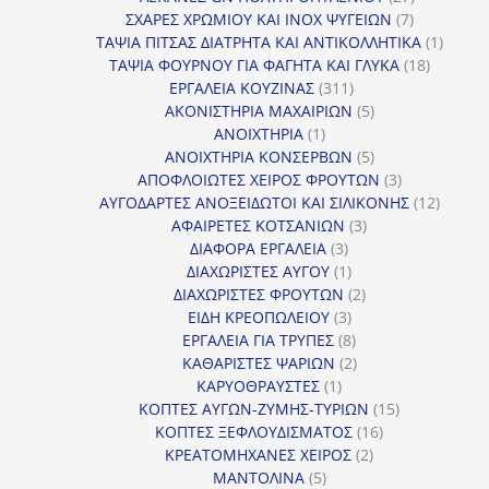
7
προϊόντα
ΣΧΑΡΕΣ ΧΡΩΜΙΟΥ ΚΑΙ INOX ΨΥΓΕΙΩΝ
7
προϊόντα
1
ΤΑΨΙΑ ΠΙΤΣΑΣ ΔΙΑΤΡΗΤΑ ΚΑΙ ΑΝΤΙΚΟΛΛΗΤΙΚΑ
1
18
προϊόν
ΤΑΨΙΑ ΦΟΥΡΝΟΥ ΓΙΑ ΦΑΓΗΤΑ ΚΑΙ ΓΛΥΚΑ
18
311
προϊόντ
ΕΡΓΑΛΕΙΑ ΚΟΥΖΙΝΑΣ
311
προϊόντα
5
ΑΚΟΝΙΣΤΗΡΙΑ ΜΑΧΑΙΡΙΩΝ
5
1
προϊόντα
ΑΝΟΙΧΤΗΡΙΑ
1
προϊόν
5
ΑΝΟΙΧΤΗΡΙΑ ΚΟΝΣΕΡΒΩΝ
5
προϊόντα
3
ΑΠΟΦΛΟΙΩΤΕΣ ΧΕΙΡΟΣ ΦΡΟΥΤΩΝ
3
προϊόντα
12
ΑΥΓΟΔΑΡΤΕΣ ΑΝΟΞΕΙΔΩΤΟΙ ΚΑΙ ΣΙΛΙΚΟΝΗΣ
12
3
προϊόν
ΑΦΑΙΡΕΤΕΣ ΚΟΤΣΑΝΙΩΝ
3
3
προϊόντα
ΔΙΑΦΟΡΑ ΕΡΓΑΛΕΙΑ
3
προϊόντα
1
ΔΙΑΧΩΡΙΣΤΕΣ ΑΥΓΟΥ
1
προϊόν
2
ΔΙΑΧΩΡΙΣΤΕΣ ΦΡΟΥΤΩΝ
2
3
προϊόντα
ΕΙΔΗ ΚΡΕΟΠΩΛΕΙΟΥ
3
προϊόντα
8
ΕΡΓΑΛΕΙΑ ΓΙΑ ΤΡΥΠΕΣ
8
προϊόντα
2
ΚΑΘΑΡΙΣΤΕΣ ΨΑΡΙΩΝ
2
1
προϊόντα
ΚΑΡΥΟΘΡΑΥΣΤΕΣ
1
προϊόν
15
ΚΟΠΤΕΣ ΑΥΓΩΝ-ΖΥΜΗΣ-ΤΥΡΙΩΝ
15
16
προϊόντα
ΚΟΠΤΕΣ ΞΕΦΛΟΥΔΙΣΜΑΤΟΣ
16
2
προϊόντα
ΚΡΕΑΤΟΜΗΧΑΝΕΣ ΧΕΙΡΟΣ
2
5
προϊόντα
ΜΑΝΤΟΛΙΝΑ
5