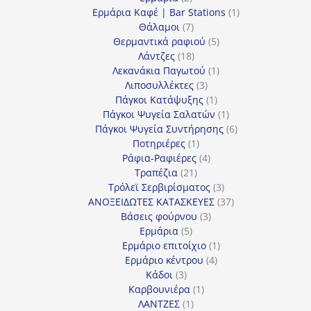
προϊόντα
1
Ερμάρια Καφέ | Bar Stations
1
7
προϊόν
Θάλαμοι
7
προϊόντα
5
Θερμαντικά ραφιού
5
18
προϊόντα
Λάντζες
18
προϊόντα
1
Λεκανάκια Παγωτού
1
3
προϊόν
Λιποσυλλέκτες
3
προϊόντα
1
Πάγκοι Κατάψυξης
1
προϊόν
1
Πάγκοι Ψυγεία Σαλατών
1
προϊόν
6
Πάγκοι Ψυγεία Συντήρησης
6
1
προϊόντα
Ποτηριέρες
1
προϊόν
4
Ράφια-Ραφιέρες
4
21
προϊόντα
Τραπέζια
21
προϊόντα
3
Τρόλεϊ Σερβιρίσματος
3
προϊόντα
37
ΑΝΟΞΕΙΔΩΤΕΣ ΚΑΤΑΣΚΕΥΕΣ
37
3
προϊόντα
Βάσεις φούρνου
3
5
προϊόντα
Ερμάρια
5
προϊόντα
1
Ερμάριο επιτοίχιο
1
4
προϊόν
Ερμάριο κέντρου
4
3
προϊόντα
Κάδοι
3
προϊόντα
1
Καρβουνιέρα
1
1
προϊόν
ΛΑΝΤΖΕΣ
1