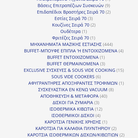
9
προϊόν
Βάσεις Επιτραπέζιων Συσκευών
9
προϊόντα
2
Επιδαπέδιοι Βραστήρες Σειρά 70
2
3
προϊόντα
Εστίες Σειρά 70
3
προϊόντα
2
Κουζίνες Σειρά 70
2
1
προϊόντα
Ουδέτερα
1
προϊόν
1
Φριτέζες Σειρά 70
1
προϊόν
444
ΜΗΧΑΝΗΜΑΤΑ ΜΑΖΙΚΗΣ ΕΣΤΙΑΣΗΣ
444
προϊόντα
4
BUFFET-ΜΠΟΥΦΕ ΕΠΙΠΛΑ 'Η ΕΝΤΟΙΧΙΖΟΜΕΝΑ
4
1
προϊόν
BUFFET ΕΝΤΟΙΧΙΖΟΜΕΝΑ
1
προϊόν
3
BUFFET ΘΕΡΜΑΙΝΟΜΕΝΑ
3
προϊόντα
15
EXCLUSIVE ΣΥΣΚΕΥΕΣ & SOUS VIDE COOKING
15
6
προϊόν
SOUS VIDE COOKERS
6
προϊόντα
1
ΑΦΥΓΡΑΝΤΗΡΕΣ ΑΠΟΞΗΡΑΝΤΕΣ ΤΡΟΦΙΜΩΝ
1
8
προϊόν
ΣΥΣΚΕΥΑΣΤΙΚΑ ΕΝ ΚΕΝΩ VACUUM
8
40
προϊόντα
ΑΠΟΘΗΚΕΥΣΗ & ΜΕΤΑΦΟΡΑ
40
3
προϊόντα
ΔΙΣΚΟΙ ΓΙΑ ΖΥΜΑΡΙΑ
3
προϊόντα
12
ΙΣΟΘΕΡΜΙΚΑ ΚΙΒΩΤΙΑ
12
4
προϊόντα
ΙΣΟΘΕΡΜΙΚΟΙ ΔΙΣΚΟΙ
4
προϊόντα
1
ΚΑΡΟΤΣΙΑ ΓΕΝΙΚΗΣ ΧΡΗΣΗΣ
1
προϊόν
2
ΚΑΡΟΤΣΙΑ ΓΙΑ ΚΑΛΑΘΙΑ ΠΛΥΝΤΗΡΙΟΥ
2
προϊόντα
2
ΚΑΡΟΤΣΙΑ ΙΣΟΘΕΡΜΙΚΩΝ ΔΙΣΚΩΝ/ΚΙΒΩΤΙΩΝ
2