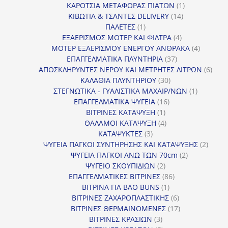
1
προϊόν
ΚΑΡΟΤΣΙΑ ΜΕΤΑΦΟΡΑΣ ΠΙΑΤΩΝ
1
14
προϊόν
ΚΙΒΩΤΙΑ & ΤΣΑΝΤΕΣ DELIVERY
14
1
προϊόντα
ΠΑΛΕΤΕΣ
1
προϊόν
4
ΕΞΑΕΡΙΣΜΟΣ ΜΟΤΕΡ ΚΑΙ ΦΙΛΤΡΑ
4
προϊόντα
4
ΜΟΤΕΡ ΕΞΑΕΡΙΣΜΟΥ ΕΝΕΡΓΟΥ ΑΝΘΡΑΚΑ
4
37
προϊόντ
ΕΠΑΓΓΕΛΜΑΤΙΚΑ ΠΛΥΝΤΗΡΙΑ
37
προϊόντα
6
ΑΠΟΣΚΛΗΡΥΝΤΕΣ ΝΕΡΟΥ ΚΑΙ ΜΕΤΡΗΤΕΣ ΛΙΤΡΩΝ
6
30
προϊ
ΚΑΛΑΘΙΑ ΠΛΥΝΤΗΡΙΟΥ
30
προϊόντα
1
ΣΤΕΓΝΩΤΙΚΑ - ΓΥΑΛΙΣΤΙΚΑ ΜΑΧΑΙΡ/ΝΩΝ
1
16
προϊόν
ΕΠΑΓΓΕΛΜΑΤΙΚΑ ΨΥΓΕΙΑ
16
1
προϊόντα
ΒΙΤΡΙΝΕΣ ΚΑΤΑΨΥΞΗ
1
προϊόν
4
ΘΑΛΑΜΟΙ ΚΑΤΑΨΥΞΗ
4
3
προϊόντα
ΚΑΤΑΨΥΚΤΕΣ
3
προϊόντα
2
ΨΥΓΕΙΑ ΠΑΓΚΟΙ ΣΥΝΤΗΡΗΣΗΣ ΚΑΙ ΚΑΤΑΨΥΞΗΣ
2
2
προϊό
ΨΥΓΕΙΑ ΠΑΓΚΟΙ ΑΝΩ ΤΩΝ 70cm
2
2
προϊόντα
ΨΥΓΕΙΟ ΣΚΟΥΠΙΔΙΩΝ
2
προϊόντα
86
ΕΠΑΓΓΕΛΜΑΤΙΚΕΣ ΒΙΤΡΙΝΕΣ
86
1
προϊόντα
ΒΙΤΡΙΝΑ ΓΙΑ BAO BUNS
1
προϊόν
6
ΒΙΤΡΙΝΕΣ ΖΑΧΑΡΟΠΛΑΣΤΙΚΗΣ
6
προϊόντα
17
ΒΙΤΡΙΝΕΣ ΘΕΡΜΑΙΝΟΜΕΝΕΣ
17
3
προϊόντα
ΒΙΤΡΙΝΕΣ ΚΡΑΣΙΩΝ
3