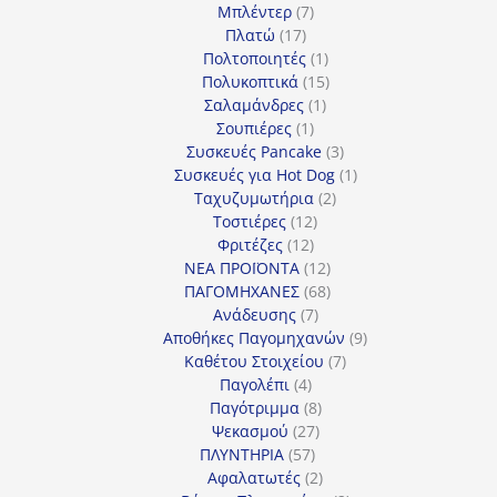
7
προϊόντα
Μπλέντερ
7
17
προϊόντα
Πλατώ
17
προϊόντα
1
Πολτοποιητές
1
προϊόν
15
Πολυκοπτικά
15
1
προϊόντα
Σαλαμάνδρες
1
1
προϊόν
Σουπιέρες
1
προϊόν
3
Συσκευές Pancake
3
προϊόντα
1
Συσκευές για Hot Dog
1
2
προϊόν
Ταχυζυμωτήρια
2
12
προϊόντα
Τοστιέρες
12
12
προϊόντα
Φριτέζες
12
προϊόντα
12
ΝΕΑ ΠΡΟΪΟΝΤΑ
12
προϊόντα
68
ΠΑΓΟΜΗΧΑΝΕΣ
68
7
προϊόντα
Ανάδευσης
7
προϊόντα
9
Αποθήκες Παγομηχανών
9
7
προϊόντα
Καθέτου Στοιχείου
7
4
προϊόντα
Παγολέπι
4
προϊόντα
8
Παγότριμμα
8
27
προϊόντα
Ψεκασμού
27
57
προϊόντα
ΠΛΥΝΤΗΡΙΑ
57
προϊόντα
2
Αφαλατωτές
2