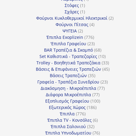
1
προϊόντα
Στόφες
1
προϊόν
1
Σχάρες
1
προϊόν
2
Φούρνοι Κυκλοθερμικοί Ηλεκτρικοί
2
4
προϊόντα
Φούρνοι Πίτσας
4
2
προϊόντα
ΨΥΓΕΙΑ
2
προϊόντα
776
Έπιπλα Exoplizein
776
προϊόντα
23
'Επιπλα Γραφείου
23
προϊόντα
68
BAR Τραπέζια & Σκαμπό
68
προϊόντα
10
Set Καθιστικά - Τραπεζαρίες
10
προϊόντα
33
Trolley - Βοηθητικά Τραπεζάκια
33
προϊόντα
45
Βάσεις & Επιφάνειες Τραπεζιών
45
35
προϊόντα
Βάσεις Τραπεζιών
35
προϊόντα
23
Γραφεία - Τραπέζια Συνεδρίου
23
77
προϊόντα
Διακόσμηση - Μικροέπιπλα
77
77
προϊόντα
Διάφορα Μικροέπιπλα
77
προϊόντα
100
Εξοπλισμός Γραφείου
100
186
προϊόντα
Εξωτερικός Χώρος
186
776
προϊόντα
Έπιπλα
776
προϊόντα
6
Έπιπλα TV - Κονσόλες
6
32
προϊόντα
Έπιπλα Σαλονιού
32
προϊόντα
76
Έπιπλα Υπνοδωματίου
76