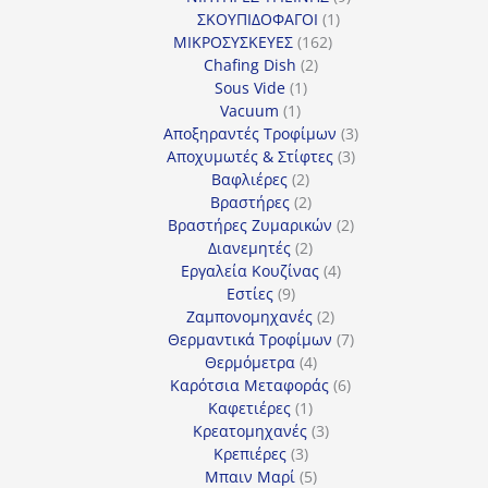
1
προϊόντα
ΣΚΟΥΠΙΔΟΦΑΓΟΙ
1
162
προϊόν
ΜΙΚΡΟΣΥΣΚΕΥΕΣ
162
2
προϊόντα
Chafing Dish
2
1
προϊόντα
Sous Vide
1
1
προϊόν
Vacuum
1
προϊόν
3
Αποξηραντές Τροφίμων
3
3
προϊόντα
Αποχυμωτές & Στίφτες
3
2
προϊόντα
Βαφλιέρες
2
προϊόντα
2
Βραστήρες
2
προϊόντα
2
Βραστήρες Ζυμαρικών
2
2
προϊόντα
Διανεμητές
2
προϊόντα
4
Εργαλεία Κουζίνας
4
9
προϊόντα
Εστίες
9
προϊόντα
2
Ζαμπονομηχανές
2
προϊόντα
7
Θερμαντικά Τροφίμων
7
4
προϊόντα
Θερμόμετρα
4
προϊόντα
6
Καρότσια Μεταφοράς
6
1
προϊόντα
Καφετιέρες
1
προϊόν
3
Κρεατομηχανές
3
3
προϊόντα
Κρεπιέρες
3
προϊόντα
5
Μπαιν Μαρί
5