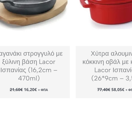
αγανάκι στρογγυλό με
Χύτρα αλουμι
ξύλινη βάση Lacor
κόκκινη οβάλ με 
Ισπανίας (16,2cm –
Lacor Ισπαν
470ml)
(26*9cm – 3,
Original
Η
Original
Η
21,60
€
16,20
€
77,40
€
58,05
€
+ ΦΠΑ
+ Φ
price
τρέχουσα
price
τρέ
was:
τιμή
was:
τιμ
21,60€.
είναι:
77,40€.
είν
16,20€.
58,