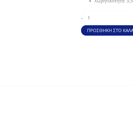
Χωρητικότητα: 3,5l
Λεκάνη
-
(3,5lt)
ποσότητα
ΠΡΟΣΘΉΚΗ ΣΤΟ ΚΑΛΆ