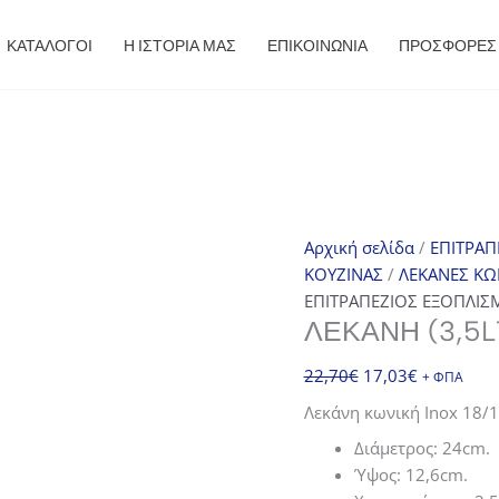
ΚΑΤΑΛΟΓΟΙ
Η ΙΣΤΟΡΙΑ ΜΑΣ
ΕΠΙΚΟΙΝΩΝΙΑ
ΠΡΟΣΦΟΡΈΣ
Αρχική σελίδα
/
ΕΠΙΤΡΑΠ
ΚΟΥΖΙΝΑΣ
/
ΛΕΚΑΝΕΣ ΚΩ
ΕΠΙΤΡΑΠΕΖΙΟΣ ΕΞΟΠΛΙΣ
ΛΕΚΆΝΗ (3,5L
Original
Η
22,70
€
17,03
€
+ ΦΠΑ
price
τρέχουσα
Λεκάνη κωνική Inox 18/1
was:
τιμή
Διάμετρος: 24cm.
22,70€.
είναι:
Ύψος: 12,6cm.
17,03€.