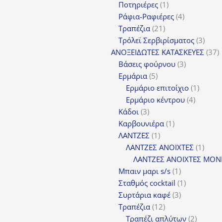
1
Ποτηριέρες
1
προϊόν
4
Ράφια-Ραφιέρες
4
21
προϊόντα
Τραπέζια
21
προϊόντα
3
Τρόλεϊ Σερβιρίσματος
3
προϊ
3
ΑΝΟΞΕΙΔΩΤΕΣ ΚΑΤΑΣΚΕΥΕΣ
37
3
π
Βάσεις φούρνου
3
5
προϊόντα
Ερμάρια
5
προϊόντα
1
Ερμάριο επιτοίχιο
1
4
προϊόν
Ερμάριο κέντρου
4
3
προϊόντ
Κάδοι
3
προϊόντα
1
Καρβουνιέρα
1
1
προϊόν
ΛΑΝΤΖΕΣ
1
προϊόν
1
ΛΑΝΤΖΕΣ ΑΝΟΙΧΤΕΣ
1
προϊ
ΛΑΝΤΖΕΣ ΑΝΟΙΧΤΕΣ ΜΟΝ
1
Μπαιν μαρι s/s
1
προϊόν
1
Σταθμός cocktail
1
3
προϊόν
Συρτάρια καφέ
3
12
προϊόντα
Τραπέζια
12
προϊόντα
2
Τραπέζι απλύτων
2