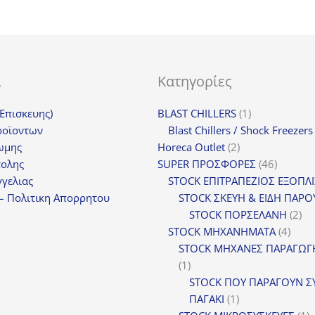
ι
Κατηγορίες
1
(Επισκευης)
BLAST CHILLERS
1
προϊόν
ροϊοντων
Blast Chillers / Shock Freezers
2
ωμης
Horeca Outlet
2
προϊόντα
46
τολης
SUPER ΠΡΟΣΦΟΡΕΣ
46
προϊόντ
γελιας
STOCK ΕΠΙΤΡΑΠΕΖΙΟΣ ΕΞΟΠΛ
– Πολιτικη Απορρητου
STOCK ΣΚΕΥΗ & ΕΙΔΗ ΠΑΡΟ
2
STOCK ΠΟΡΣΕΛΑΝΗ
2
4
πρ
STOCK ΜΗΧΑΝΗΜΑΤΑ
4
προϊ
STOCK ΜΗΧΑΝΕΣ ΠΑΡΑΓΩΓ
1
1
προϊόν
STOCK ΠΟΥ ΠΑΡΑΓΟΥΝ Σ
1
ΠΑΓΑΚΙ
1
προϊόν
1