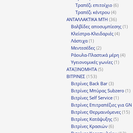
προϊόν
6
Τραπέζι επιτοίχιο
6
4
προϊόν
Τραπέζι κέντρου
4
προϊόντ
36
ΑΝΤΑΛΛΑΚΤΙΚΑ MTH
36
προϊόντ
1
Βαλβίδες αποσυμπίεσης
1
4
πρ
Κλείστρα-Κλειδαριές
4
1
προϊόν
Λάστιχα
1
προϊόν
2
Μεντεσέδες
2
προϊόντα
4
Ράουλα-Πλαστικά μέρη
4
1
προ
Υγειονομικές γωνίες
1
5
προϊόν
ΑΤΑΞΙΝΟΜΗΤΑ
5
153
προϊόντα
ΒΙΤΡΙΝΕΣ
153
προϊόντα
3
Βιτρίνες Back Bar
3
προϊόντα
1
Βιτρίνες Mπύρας Subzero
1
1
π
Βιτρίνες Self Service
1
προϊόν
Βιτρίνες Επιτραπέζιες για GN
1
Βιτρίνες Θερμαινόμενες
15
5
π
Βιτρίνες Κατάψυξης
5
6
προϊόν
Βιτρίνες Κρασιών
6
προϊόντα
12