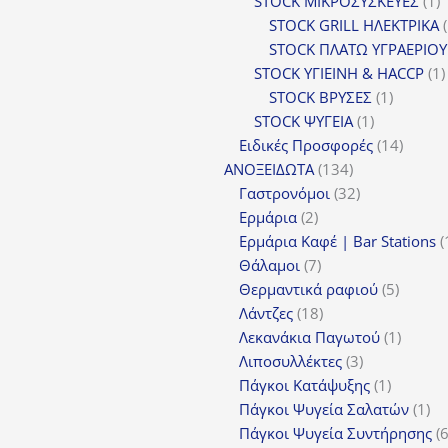
STOCK ΜΙΚΡΟΣΥΣΚΕΥΕΣ
1
π
STOCK GRILL ΗΛΕΚΤΡΙΚΑ
STOCK ΠΛΑΤΩ ΥΓΡΑΕΡΙΟΥ
STOCK ΥΓΙΕΙΝΗ & HACCP
1
1
STOCK ΒΡΥΣΕΣ
1
1
προϊόν
STOCK ΨΥΓΕΙΑ
1
προϊόν
14
Ειδικές Προσφορές
14
134
προϊόν
ΑΝΟΞΕΙΔΩΤΑ
134
προϊόντα
32
Γαστρονόμοι
32
2
προϊόντα
Ερμάρια
2
προϊόντα
Ερμάρια Καφέ | Bar Stations
7
Θάλαμοι
7
προϊόντα
5
Θερμαντικά ραφιού
5
18
προϊόν
Λάντζες
18
προϊόντα
1
Λεκανάκια Παγωτού
1
3
προϊόν
Λιποσυλλέκτες
3
προϊόντα
1
Πάγκοι Κατάψυξης
1
προϊόν
1
Πάγκοι Ψυγεία Σαλατών
1
πρ
Πάγκοι Ψυγεία Συντήρησης