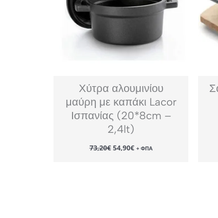
Χύτρα αλουμινίου
Σ
μαύρη με καπάκι Lacor
Ισπανίας (20*8cm –
2,4lt)
Original
Η
73,20
€
54,90
€
+ ΦΠΑ
price
τρέχουσα
was:
τιμή
73,20€.
είναι:
54,90€.