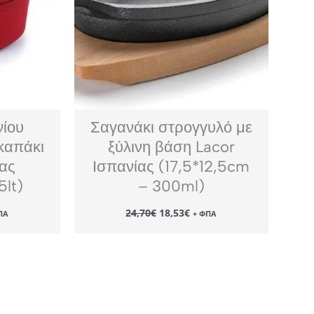
νίου
Σαγανάκι στρογγυλό με
καπάκι
ξύλινη βάση Lacor
ίας
Ισπανίας (17,5*12,5cm
5lt)
– 300ml)
Original
Η
24,70
€
18,53
€
ΠΑ
+ ΦΠΑ
χουσα
price
τρέχουσα
ή
was:
τιμή
αι:
24,70€.
είναι:
05€.
18,53€.