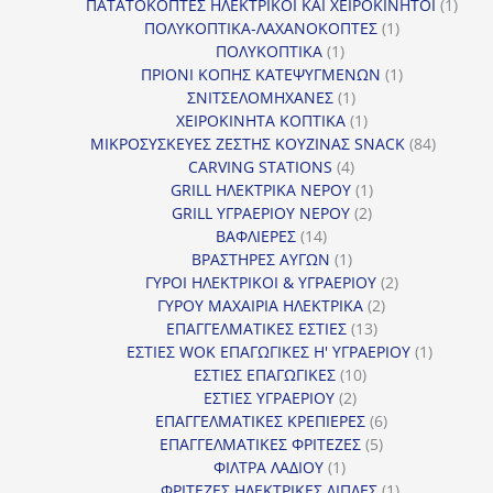
προϊόντα
1
ΠΑΤΑΤΟΚΟΠΤΕΣ ΗΛΕΚΤΡΙΚΟΙ ΚΑΙ ΧΕΙΡΟΚΙΝΗΤΟΙ
1
1
προϊ
ΠΟΛΥΚΟΠΤΙΚΑ-ΛΑΧΑΝΟΚΟΠΤΕΣ
1
1
προϊόν
ΠΟΛΥΚΟΠΤΙΚΑ
1
προϊόν
1
ΠΡΙΟΝΙ ΚΟΠΗΣ ΚΑΤΕΨΥΓΜΕΝΩΝ
1
1
προϊόν
ΣΝΙΤΣΕΛΟΜΗΧΑΝΕΣ
1
προϊόν
1
ΧΕΙΡΟΚΙΝΗΤΑ ΚΟΠΤΙΚΑ
1
προϊόν
84
ΜΙΚΡΟΣΥΣΚΕΥΕΣ ΖΕΣΤΗΣ ΚΟΥΖΙΝΑΣ SNACK
84
4
προϊόντ
CARVING STATIONS
4
προϊόντα
1
GRILL ΗΛΕΚΤΡΙΚΑ ΝΕΡΟΥ
1
2
προϊόν
GRILL ΥΓΡΑΕΡΙΟΥ ΝΕΡΟΥ
2
14
προϊόντα
ΒΑΦΛΙΕΡΕΣ
14
προϊόντα
1
ΒΡΑΣΤΗΡΕΣ ΑΥΓΩΝ
1
προϊόν
2
ΓΥΡΟΙ ΗΛΕΚΤΡΙΚΟΙ & ΥΓΡΑΕΡΙΟΥ
2
2
προϊόντα
ΓΥΡΟΥ ΜΑΧΑΙΡΙΑ ΗΛΕΚΤΡΙΚΑ
2
13
προϊόντα
ΕΠΑΓΓΕΛΜΑΤΙΚΕΣ ΕΣΤΙΕΣ
13
προϊόντα
1
ΕΣΤΙΕΣ WOK ΕΠΑΓΩΓΙΚΕΣ Η' ΥΓΡΑΕΡΙΟΥ
1
10
προϊόν
ΕΣΤΙΕΣ ΕΠΑΓΩΓΙΚΕΣ
10
2
προϊόντα
ΕΣΤΙΕΣ ΥΓΡΑΕΡΙΟΥ
2
προϊόντα
6
ΕΠΑΓΓΕΛΜΑΤΙΚΕΣ ΚΡΕΠΙΕΡΕΣ
6
5
προϊόντα
ΕΠΑΓΓΕΛΜΑΤΙΚΕΣ ΦΡΙΤΕΖΕΣ
5
1
προϊόντα
ΦΙΛΤΡΑ ΛΑΔΙΟΥ
1
προϊόν
1
ΦΡΙΤΕΖΕΣ ΗΛΕΚΤΡΙΚΕΣ ΔΙΠΛΕΣ
1