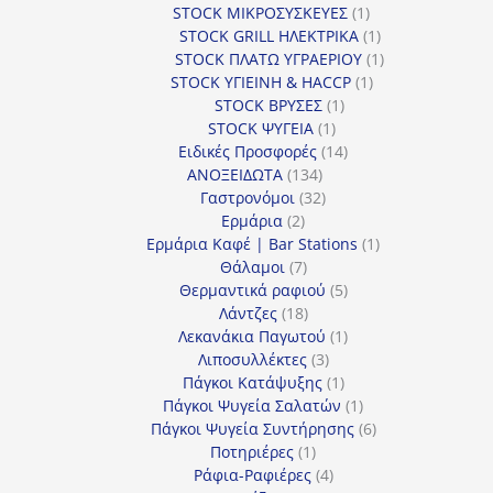
1
προϊόν
STOCK ΜΙΚΡΟΣΥΣΚΕΥΕΣ
1
προϊόν
1
STOCK GRILL ΗΛΕΚΤΡΙΚΑ
1
προϊόν
1
STOCK ΠΛΑΤΩ ΥΓΡΑΕΡΙΟΥ
1
1
προϊόν
STOCK ΥΓΙΕΙΝΗ & HACCP
1
1
προϊόν
STOCK ΒΡΥΣΕΣ
1
1
προϊόν
STOCK ΨΥΓΕΙΑ
1
προϊόν
14
Ειδικές Προσφορές
14
134
προϊόντα
ΑΝΟΞΕΙΔΩΤΑ
134
προϊόντα
32
Γαστρονόμοι
32
2
προϊόντα
Ερμάρια
2
προϊόντα
1
Ερμάρια Καφέ | Bar Stations
1
7
προϊόν
Θάλαμοι
7
προϊόντα
5
Θερμαντικά ραφιού
5
18
προϊόντα
Λάντζες
18
προϊόντα
1
Λεκανάκια Παγωτού
1
3
προϊόν
Λιποσυλλέκτες
3
προϊόντα
1
Πάγκοι Κατάψυξης
1
προϊόν
1
Πάγκοι Ψυγεία Σαλατών
1
προϊόν
6
Πάγκοι Ψυγεία Συντήρησης
6
1
προϊόντα
Ποτηριέρες
1
προϊόν
4
Ράφια-Ραφιέρες
4