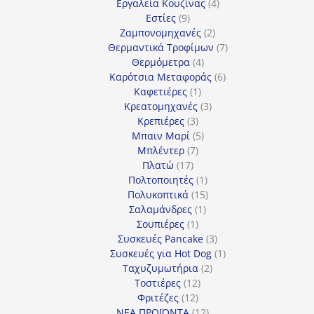
προϊόντα
4
Εργαλεία Κουζίνας
4
9
προϊόντα
Εστίες
9
προϊόντα
2
Ζαμπονομηχανές
2
προϊόντα
7
Θερμαντικά Τροφίμων
7
4
προϊόντα
Θερμόμετρα
4
προϊόντα
6
Καρότσια Μεταφοράς
6
1
προϊόντα
Καφετιέρες
1
προϊόν
3
Κρεατομηχανές
3
3
προϊόντα
Κρεπιέρες
3
προϊόντα
5
Μπαιν Μαρί
5
7
προϊόντα
Μπλέντερ
7
17
προϊόντα
Πλατώ
17
προϊόντα
1
Πολτοποιητές
1
προϊόν
15
Πολυκοπτικά
15
1
προϊόντα
Σαλαμάνδρες
1
1
προϊόν
Σουπιέρες
1
προϊόν
3
Συσκευές Pancake
3
προϊόντα
1
Συσκευές για Hot Dog
1
2
προϊόν
Ταχυζυμωτήρια
2
12
προϊόντα
Τοστιέρες
12
12
προϊόντα
Φριτέζες
12
προϊόντα
12
ΝΕΑ ΠΡΟΪΟΝΤΑ
12