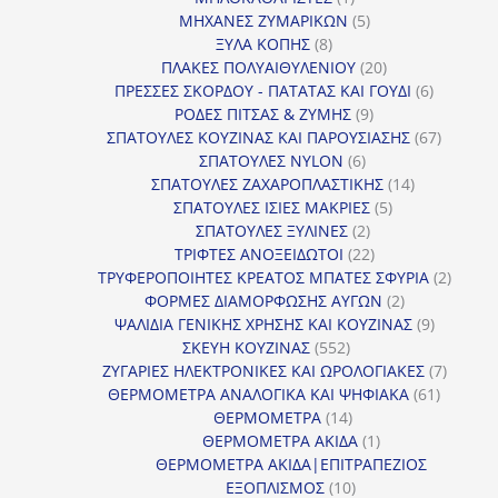
προϊόν
5
ΜΗΧΑΝΕΣ ΖΥΜΑΡΙΚΩΝ
5
8
προϊόντα
ΞΥΛΑ ΚΟΠΗΣ
8
προϊόντα
20
ΠΛΑΚΕΣ ΠΟΛΥΑΙΘΥΛΕΝΙΟΥ
20
προϊόντα
6
ΠΡΕΣΣΕΣ ΣΚΟΡΔΟΥ - ΠΑΤΑΤΑΣ ΚΑΙ ΓΟΥΔΙ
6
9
προϊόντα
ΡΟΔΕΣ ΠΙΤΣΑΣ & ΖΥΜΗΣ
9
προϊόντα
67
ΣΠΑΤΟΥΛΕΣ ΚΟΥΖΙΝΑΣ ΚΑΙ ΠΑΡΟΥΣΙΑΣΗΣ
67
6
προϊόντ
ΣΠΑΤΟΥΛΕΣ NYLON
6
προϊόντα
14
ΣΠΑΤΟΥΛΕΣ ΖΑΧΑΡΟΠΛΑΣΤΙΚΗΣ
14
5
προϊόντα
ΣΠΑΤΟΥΛΕΣ ΙΣΙΕΣ ΜΑΚΡΙΕΣ
5
2
προϊόντα
ΣΠΑΤΟΥΛΕΣ ΞΥΛΙΝΕΣ
2
προϊόντα
22
ΤΡΙΦΤΕΣ ΑΝΟΞΕΙΔΩΤΟΙ
22
προϊόντα
2
ΤΡΥΦΕΡΟΠΟΙΗΤΕΣ ΚΡΕΑΤΟΣ ΜΠΑΤΕΣ ΣΦΥΡΙΑ
2
2
προϊόν
ΦΟΡΜΕΣ ΔΙΑΜΟΡΦΩΣΗΣ ΑΥΓΩΝ
2
προϊόντα
9
ΨΑΛΙΔΙΑ ΓΕΝΙΚΗΣ ΧΡΗΣΗΣ ΚΑΙ ΚΟΥΖΙΝΑΣ
9
552
προϊόντα
ΣΚΕΥΗ ΚΟΥΖΙΝΑΣ
552
προϊόντα
7
ΖΥΓΑΡΙΕΣ ΗΛΕΚΤΡΟΝΙΚΕΣ ΚΑΙ ΩΡΟΛΟΓΙΑΚΕΣ
7
61
προϊόν
ΘΕΡΜΟΜΕΤΡΑ ΑΝΑΛΟΓΙΚΑ ΚΑΙ ΨΗΦΙΑΚΑ
61
14
προϊόντ
ΘΕΡΜΟΜΕΤΡΑ
14
προϊόντα
1
ΘΕΡΜΟΜΕΤΡΑ ΑΚΙΔΑ
1
προϊόν
ΘΕΡΜΟΜΕΤΡΑ ΑΚΙΔΑ|ΕΠΙΤΡΑΠΕΖΙΟΣ
10
ΕΞΟΠΛΙΣΜΟΣ
10