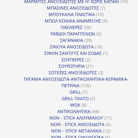
προϊόντα
16
ΜΑΡΜΙΤΕΣ ΑΝΟΞΕΙΔΩΤΕΣ ΜΕ Η' ΧΩΡΙΣ ΚΑΠΑΚΙ
16
7
προϊ
ΜΠΑΣΙΝΕΣ ΑΝΟΞΕΙΔΩΤΕΣ
7
10
προϊόντα
ΜΠΟΥΚΑΛΙΑ ΠΛΑΣΤΙΚΑ
10
προϊόντα
5
ΜΠΩΛ ΚΩΝΙΚΑ ΑΝΑΜΕΙΞΗΣ
5
56
προϊόντα
ΠΑΕΛΙΕΡΕΣ
56
προϊόντα
5
ΡΑΒΔΟΙ ΠΑΡΑΓΓΕΛΙΩΝ
5
29
προϊόντα
ΣΑΓΑΝΑΚΙΑ
29
προϊόντα
16
ΣΙΝΟΥΑ ΑΝΟΞΕΙΔΩΤΑ
16
προϊόντα
7
ΣΙΦΟΝ ΣΑΝΤΙΓΥΣ ΚΑΙ ΣΟΔΑΣ
7
2
προϊόντα
ΣΟΥΠΙΕΡΕΣ
2
προϊόντα
21
ΣΟΥΡΩΤΗΡΙΑ
21
προϊόντα
2
ΣΩΤΕΖΕΣ ΑΝΟΞΕΙΔΩΤΕΣ
2
προϊόντα
ΤΗΓΑΝΙΑ ΑΝΟΞΕΙΔΩΤΑ-ΑΝΤΙΚΟΛΛΗΤΙΚΑ-ΚΕΡΑΜΙΚΑ-
155
ΠΕΤΡΙΝΑ
155
7
προϊόντα
GRILL
7
προϊόντα
2
GRILL ΠΛΑΤΩ
2
8
προϊόντα
WOK
8
προϊόντα
94
ΑΝΤΙΚΟΛΛΗΤΙΚΑ
94
προϊόντα
71
NON - STICK ΑΛΟΥΜΙΝΙΟΥ
71
6
προϊόντα
NON - STICK ΑΝΟΞΕΙΔΩΤΑ
6
12
προϊόντα
NON - STICK ΜΕΤΑΛΛΙΚΑ
12
5
προϊόντα
NON - STICK ΟΙΚΟΛΟΓΙΚΑ
5