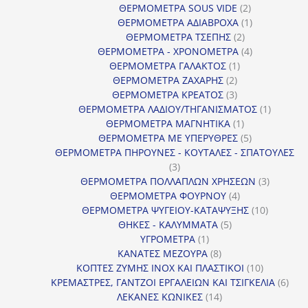
προϊόντα
2
ΘΕΡΜΟΜΕΤΡΑ SOUS VIDE
2
προϊόντα
1
ΘΕΡΜΟΜΕΤΡΑ ΑΔΙΑΒΡΟΧΑ
1
2
προϊόν
ΘΕΡΜΟΜΕΤΡΑ ΤΣΕΠΗΣ
2
προϊόντα
4
ΘΕΡΜΟΜΕΤΡΑ - ΧΡΟΝΟΜΕΤΡΑ
4
1
προϊόντα
ΘΕΡΜΟΜΕΤΡΑ ΓΑΛΑΚΤΟΣ
1
2
προϊόν
ΘΕΡΜΟΜΕΤΡΑ ΖΑΧΑΡΗΣ
2
προϊόντα
3
ΘΕΡΜΟΜΕΤΡΑ ΚΡΕΑΤΟΣ
3
προϊόντα
1
ΘΕΡΜΟΜΕΤΡΑ ΛΑΔΙΟΥ/ΤΗΓΑΝΙΣΜΑΤΟΣ
1
1
προϊόν
ΘΕΡΜΟΜΕΤΡΑ ΜΑΓΝΗΤΙΚΑ
1
προϊόν
5
ΘΕΡΜΟΜΕΤΡΑ ΜΕ ΥΠΕΡΥΘΡΕΣ
5
προϊόντα
ΘΕΡΜΟΜΕΤΡΑ ΠΗΡΟΥΝΕΣ - ΚΟΥΤΑΛΕΣ - ΣΠΑΤΟΥΛΕΣ
3
3
προϊόντα
3
ΘΕΡΜΟΜΕΤΡΑ ΠΟΛΛΑΠΛΩΝ ΧΡΗΣΕΩΝ
3
4
προϊόντ
ΘΕΡΜΟΜΕΤΡΑ ΦΟΥΡΝΟΥ
4
προϊόντα
10
ΘΕΡΜΟΜΕΤΡΑ ΨΥΓΕΙΟΥ-ΚΑΤΑΨΥΞΗΣ
10
5
προϊόντα
ΘΗΚΕΣ - ΚΑΛΥΜΜΑΤΑ
5
1
προϊόντα
ΥΓΡΟΜΕΤΡΑ
1
προϊόν
8
ΚΑΝΑΤΕΣ ΜΕΖΟΥΡΑ
8
προϊόντα
10
ΚΟΠΤΕΣ ΖΥΜΗΣ INOX ΚΑΙ ΠΛΑΣΤΙΚΟΙ
10
προϊόντα
6
ΚΡΕΜΑΣΤΡΕΣ, ΓΑΝΤΖΟΙ ΕΡΓΑΛΕΙΩΝ ΚΑΙ ΤΣΙΓΚΕΛΙΑ
6
14
προϊ
ΛΕΚΑΝΕΣ ΚΩΝΙΚΕΣ
14