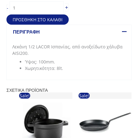
Λεκάνη
+
-
Lacor
Ισπανίας
ΠΡΟΣΘΉΚΗ ΣΤΟ ΚΑΛΆΘΙ
(1/2*100mm
–
ΠΕΡΙΓΡΑΦΉ
8lit)
ποσότητα
Λεκάνη 1/2 LACOR Ισπανίας, από ανοξείδωτο χάλυβα
AISI200.
Ύψος: 100mm.
Χωρητικότητα: 8lt.
ΣΧΕΤΙΚΆ ΠΡΟΪΌΝΤΑ
Sale!
Sale!