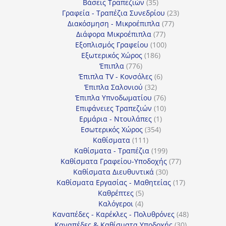
35
προϊόντα
Βάσεις Τραπεζιών
35
προϊόντα
23
Γραφεία - Τραπέζια Συνεδρίου
23
77
προϊόντα
Διακόσμηση - Μικροέπιπλα
77
77
προϊόντα
Διάφορα Μικροέπιπλα
77
προϊόντα
100
Εξοπλισμός Γραφείου
100
186
προϊόντα
Εξωτερικός Χώρος
186
776
προϊόντα
Έπιπλα
776
προϊόντα
6
Έπιπλα TV - Κονσόλες
6
32
προϊόντα
Έπιπλα Σαλονιού
32
προϊόντα
76
Έπιπλα Υπνοδωματίου
76
10
προϊόντα
Επιφάνειες Τραπεζιών
10
1
προϊόντα
Ερμάρια - Ντουλάπες
1
354
προϊόν
Εσωτερικός Χώρος
354
111
προϊόντα
Καθίσματα
111
προϊόντα
199
Καθίσματα - Τραπέζια
199
προϊόντα
77
Καθίσματα Γραφείου-Υποδοχής
77
30
προϊόντα
Καθίσματα Διευθυντικά
30
προϊόντα
17
Καθίσματα Εργασίας - Μαθητείας
17
5
προϊόντα
Καθρέπτες
5
4
προϊόντα
Καλόγεροι
4
προϊόντα
48
Καναπέδες - Καρέκλες - Πολυθρόνες
48
30
προϊόντα
Καναπέδες & Καθίσματα Υποδοχής
30