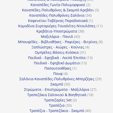
2
προϊόντα
Καναπέδες Γωνία-Πολυμορφικοί
2
προϊόντα
3
Καναπέδες-Πολυθρόνες & Σκαμπό Κρεβάτι
3
34
προϊόντ
Καναπέδες-Πολυθρόνες-Σαλόνια
34
προϊόντα
1
Καφενείου-Ταβέρνας Παραδοσιακά
1
προϊόν
11
Κομοδίνα-Συρταριέρες-Τουαλέτες-Ντουλάπες
11
38
προϊόν
Κρεβάτια-Υποστρώματα
38
43
προϊόντα
Μαξιλάρια - Πανιά
43
προϊόντα
8
Μπουφέδες - Βιβλιοθήκες - Ραφιέρες - Βιτρίνες
8
4
προϊό
Ξαπλώστρες - Αιώρες - Κούνιες
4
31
προϊόντα
Ομπρέλες-Βάσεις-Κιόσκια
31
προϊόντα
13
Παιδικά - Εφηβικά - Λοιπά Έπιπλα
13
13
προϊόντα
Παιδικό - Εφηβικό Δωμάτιο
13
1
προϊόντα
Παπουτσοθήκες
1
4
προϊόν
Πουφ
4
προϊόντα
29
Σαλόνια-Καναπέδες-Πολυθρόνες-Μπερζέρες
29
30
προϊόν
Σκαμπό
30
προϊόντα
27
Στρώματα - Επιστρώματα - Μαξιλάρια
27
18
προϊόντα
Τραπεζάκια Σαλονιού & Βοηθητικά
18
3
προϊόντα
Τραπεζαρίες Set
3
30
προϊόντα
Τραπέζια
30
προϊόντα
40
Τραπέζια - Τραπεζάκια - Σκαμπό
40