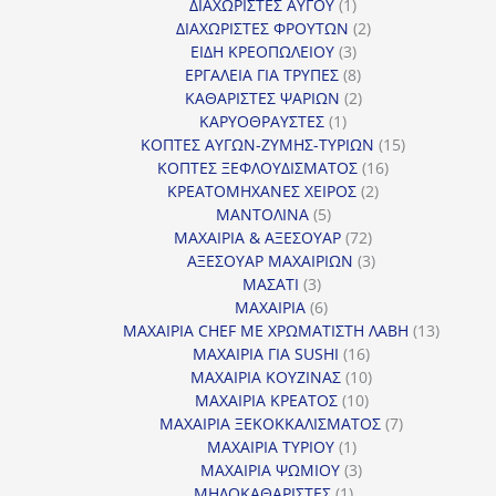
προϊόντα
1
ΔΙΑΧΩΡΙΣΤΕΣ ΑΥΓΟΥ
1
προϊόν
2
ΔΙΑΧΩΡΙΣΤΕΣ ΦΡΟΥΤΩΝ
2
3
προϊόντα
ΕΙΔΗ ΚΡΕΟΠΩΛΕΙΟΥ
3
προϊόντα
8
ΕΡΓΑΛΕΙΑ ΓΙΑ ΤΡΥΠΕΣ
8
προϊόντα
2
ΚΑΘΑΡΙΣΤΕΣ ΨΑΡΙΩΝ
2
1
προϊόντα
ΚΑΡΥΟΘΡΑΥΣΤΕΣ
1
προϊόν
15
ΚΟΠΤΕΣ ΑΥΓΩΝ-ΖΥΜΗΣ-ΤΥΡΙΩΝ
15
16
προϊόντα
ΚΟΠΤΕΣ ΞΕΦΛΟΥΔΙΣΜΑΤΟΣ
16
2
προϊόντα
ΚΡΕΑΤΟΜΗΧΑΝΕΣ ΧΕΙΡΟΣ
2
5
προϊόντα
ΜΑΝΤΟΛΙΝΑ
5
προϊόντα
72
ΜΑΧΑΙΡΙΑ & ΑΞΕΣΟΥΑΡ
72
προϊόντα
3
ΑΞΕΣΟΥΑΡ ΜΑΧΑΙΡΙΩΝ
3
3
προϊόντα
ΜΑΣΑΤΙ
3
προϊόντα
6
ΜΑΧΑΙΡΙΑ
6
προϊόντα
13
ΜΑΧΑΙΡΙΑ CHEF ΜΕ ΧΡΩΜΑΤΙΣΤΗ ΛΑΒΗ
13
16
προϊόντ
ΜΑΧΑΙΡΙΑ ΓΙΑ SUSHI
16
προϊόντα
10
ΜΑΧΑΙΡΙΑ ΚΟΥΖΙΝΑΣ
10
10
προϊόντα
ΜΑΧΑΙΡΙΑ ΚΡΕΑΤΟΣ
10
προϊόντα
7
ΜΑΧΑΙΡΙΑ ΞΕΚΟΚΚΑΛΙΣΜΑΤΟΣ
7
1
προϊόντα
ΜΑΧΑΙΡΙΑ ΤΥΡΙΟΥ
1
προϊόν
3
ΜΑΧΑΙΡΙΑ ΨΩΜΙΟΥ
3
1
προϊόντα
ΜΗΛΟΚΑΘΑΡΙΣΤΕΣ
1