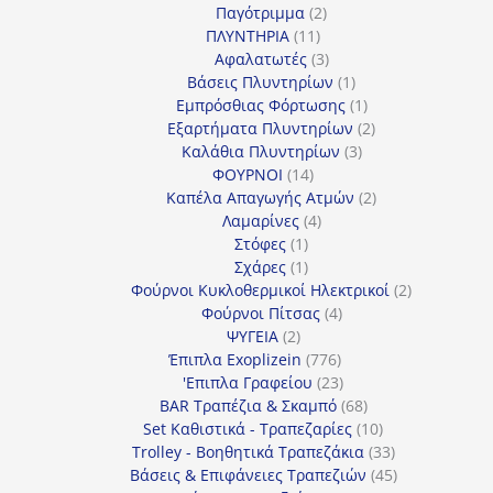
2
προϊόντα
Παγότριμμα
2
11
προϊόντα
ΠΛΥΝΤΗΡΙΑ
11
προϊόντα
3
Αφαλατωτές
3
προϊόντα
1
Βάσεις Πλυντηρίων
1
προϊόν
1
Εμπρόσθιας Φόρτωσης
1
προϊόν
2
Εξαρτήματα Πλυντηρίων
2
3
προϊόντα
Καλάθια Πλυντηρίων
3
14
προϊόντα
ΦΟΥΡΝΟΙ
14
προϊόντα
2
Καπέλα Απαγωγής Ατμών
2
4
προϊόντα
Λαμαρίνες
4
1
προϊόντα
Στόφες
1
προϊόν
1
Σχάρες
1
προϊόν
2
Φούρνοι Κυκλοθερμικοί Ηλεκτρικοί
2
4
προϊόντα
Φούρνοι Πίτσας
4
2
προϊόντα
ΨΥΓΕΙΑ
2
προϊόντα
776
Έπιπλα Exoplizein
776
προϊόντα
23
'Επιπλα Γραφείου
23
προϊόντα
68
BAR Τραπέζια & Σκαμπό
68
προϊόντα
10
Set Καθιστικά - Τραπεζαρίες
10
προϊόντα
33
Trolley - Βοηθητικά Τραπεζάκια
33
προϊόντα
45
Βάσεις & Επιφάνειες Τραπεζιών
45