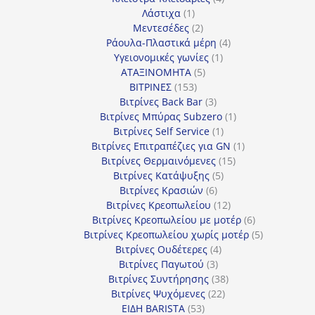
1
προϊόντα
Λάστιχα
1
προϊόν
2
Μεντεσέδες
2
προϊόντα
4
Ράουλα-Πλαστικά μέρη
4
1
προϊόντα
Υγειονομικές γωνίες
1
5
προϊόν
ΑΤΑΞΙΝΟΜΗΤΑ
5
153
προϊόντα
ΒΙΤΡΙΝΕΣ
153
προϊόντα
3
Βιτρίνες Back Bar
3
προϊόντα
1
Βιτρίνες Mπύρας Subzero
1
1
προϊόν
Βιτρίνες Self Service
1
προϊόν
1
Βιτρίνες Επιτραπέζιες για GN
1
15
προϊόν
Βιτρίνες Θερμαινόμενες
15
5
προϊόντα
Βιτρίνες Κατάψυξης
5
6
προϊόντα
Βιτρίνες Κρασιών
6
προϊόντα
12
Βιτρίνες Κρεοπωλείου
12
προϊόντα
6
Βιτρίνες Κρεοπωλείου με μοτέρ
6
προϊόντα
5
Βιτρίνες Κρεοπωλείου χωρίς μοτέρ
5
4
προϊόντα
Βιτρίνες Ουδέτερες
4
3
προϊόντα
Βιτρίνες Παγωτού
3
προϊόντα
38
Βιτρίνες Συντήρησης
38
22
προϊόντα
Βιτρίνες Ψυχόμενες
22
53
προϊόντα
ΕΙΔΗ BARISTA
53