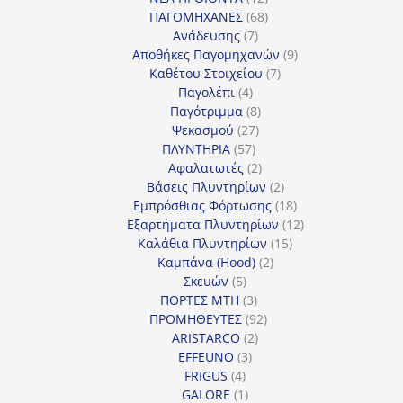
προϊόντα
68
ΠΑΓΟΜΗΧΑΝΕΣ
68
7
προϊόντα
Ανάδευσης
7
προϊόντα
9
Αποθήκες Παγομηχανών
9
7
προϊόντα
Καθέτου Στοιχείου
7
4
προϊόντα
Παγολέπι
4
προϊόντα
8
Παγότριμμα
8
27
προϊόντα
Ψεκασμού
27
57
προϊόντα
ΠΛΥΝΤΗΡΙΑ
57
προϊόντα
2
Αφαλατωτές
2
προϊόντα
2
Βάσεις Πλυντηρίων
2
προϊόντα
18
Εμπρόσθιας Φόρτωσης
18
προϊόντα
12
Εξαρτήματα Πλυντηρίων
12
15
προϊόντα
Καλάθια Πλυντηρίων
15
2
προϊόντα
Καμπάνα (Hood)
2
5
προϊόντα
Σκευών
5
προϊόντα
3
ΠΟΡΤΕΣ MTH
3
προϊόντα
92
ΠΡΟΜΗΘΕΥΤΕΣ
92
2
προϊόντα
ARISTARCO
2
3
προϊόντα
EFFEUNO
3
4
προϊόντα
FRIGUS
4
προϊόντα
1
GALORE
1