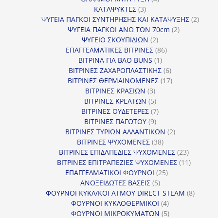
3
προϊόντα
ΚΑΤΑΨΥΚΤΕΣ
3
προϊόντα
2
ΨΥΓΕΙΑ ΠΑΓΚΟΙ ΣΥΝΤΗΡΗΣΗΣ ΚΑΙ ΚΑΤΑΨΥΞΗΣ
2
2
προϊό
ΨΥΓΕΙΑ ΠΑΓΚΟΙ ΑΝΩ ΤΩΝ 70cm
2
2
προϊόντα
ΨΥΓΕΙΟ ΣΚΟΥΠΙΔΙΩΝ
2
προϊόντα
86
ΕΠΑΓΓΕΛΜΑΤΙΚΕΣ ΒΙΤΡΙΝΕΣ
86
1
προϊόντα
ΒΙΤΡΙΝΑ ΓΙΑ BAO BUNS
1
προϊόν
6
ΒΙΤΡΙΝΕΣ ΖΑΧΑΡΟΠΛΑΣΤΙΚΗΣ
6
προϊόντα
17
ΒΙΤΡΙΝΕΣ ΘΕΡΜΑΙΝΟΜΕΝΕΣ
17
3
προϊόντα
ΒΙΤΡΙΝΕΣ ΚΡΑΣΙΩΝ
3
προϊόντα
5
ΒΙΤΡΙΝΕΣ ΚΡΕΑΤΩΝ
5
προϊόντα
7
ΒΙΤΡΙΝΕΣ ΟΥΔΕΤΕΡΕΣ
7
9
προϊόντα
ΒΙΤΡΙΝΕΣ ΠΑΓΩΤΟΥ
9
προϊόντα
2
ΒΙΤΡΙΝΕΣ ΤΥΡΙΩΝ ΑΛΛΑΝΤΙΚΩΝ
2
38
προϊόντα
ΒΙΤΡΙΝΕΣ ΨΥΧΟΜΕΝΕΣ
38
προϊόντα
23
ΒΙΤΡΙΝΕΣ ΕΠΙΔΑΠΕΔΙΕΣ ΨΥΧΟΜΕΝΕΣ
23
προϊόντα
11
ΒΙΤΡΙΝΕΣ ΕΠΙΤΡΑΠΕΖΙΕΣ ΨΥΧΟΜΕΝΕΣ
11
25
προϊόντ
ΕΠΑΓΓΕΛΜΑΤΙΚΟΙ ΦΟΥΡΝΟΙ
25
5
προϊόντα
ΑΝΟΞΕΙΔΩΤΕΣ ΒΑΣΕΙΣ
5
προϊόντα
8
ΦΟΥΡΝΟΙ ΚΥΚΛ/ΚΟΙ ΑΤΜΟΥ DIRECT STEAM
8
4
προϊόν
ΦΟΥΡΝΟΙ ΚΥΚΛΟΘΕΡΜΙΚΟΙ
4
προϊόντα
5
ΦΟΥΡΝΟΙ ΜΙΚΡΟΚΥΜΑΤΩΝ
5