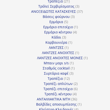
21
προϊόντα
Τραπέζια
21
προϊόντα
3
Τρόλεϊ Σερβιρίσματος
3
προϊόντα
37
ΑΝΟΞΕΙΔΩΤΕΣ ΚΑΤΑΣΚΕΥΕΣ
37
3
προϊόντα
Βάσεις φούρνου
3
5
προϊόντα
Ερμάρια
5
προϊόντα
1
Ερμάριο επιτοίχιο
1
4
προϊόν
Ερμάριο κέντρου
4
3
προϊόντα
Κάδοι
3
προϊόντα
1
Καρβουνιέρα
1
1
προϊόν
ΛΑΝΤΖΕΣ
1
προϊόν
1
ΛΑΝΤΖΕΣ ΑΝΟΙΧΤΕΣ
1
προϊόν
1
ΛΑΝΤΖΕΣ ΑΝΟΙΧΤΕΣ ΜΟΝΕΣ
1
1
προϊόν
Μπαιν μαρι s/s
1
προϊόν
1
Σταθμός cocktail
1
3
προϊόν
Συρτάρια καφέ
3
12
προϊόντα
Τραπέζια
12
προϊόντα
2
Τραπέζι απλύτων
2
προϊόντα
6
Τραπέζι επιτοίχιο
6
4
προϊόντα
Τραπέζι κέντρου
4
προϊόντα
36
ΑΝΤΑΛΛΑΚΤΙΚΑ MTH
36
προϊόντα
1
Βαλβίδες αποσυμπίεσης
1
4
προϊόν
Κλείστρα-Κλειδαριές
4