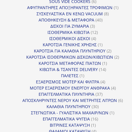
6
προϊόν
SOUS VIDE COOKERS
6
προϊόντα
1
ΑΦΥΓΡΑΝΤΗΡΕΣ ΑΠΟΞΗΡΑΝΤΕΣ ΤΡΟΦΙΜΩΝ
1
8
προϊόν
ΣΥΣΚΕΥΑΣΤΙΚΑ ΕΝ ΚΕΝΩ VACUUM
8
40
προϊόντα
ΑΠΟΘΗΚΕΥΣΗ & ΜΕΤΑΦΟΡΑ
40
3
προϊόντα
ΔΙΣΚΟΙ ΓΙΑ ΖΥΜΑΡΙΑ
3
προϊόντα
12
ΙΣΟΘΕΡΜΙΚΑ ΚΙΒΩΤΙΑ
12
4
προϊόντα
ΙΣΟΘΕΡΜΙΚΟΙ ΔΙΣΚΟΙ
4
προϊόντα
1
ΚΑΡΟΤΣΙΑ ΓΕΝΙΚΗΣ ΧΡΗΣΗΣ
1
προϊόν
2
ΚΑΡΟΤΣΙΑ ΓΙΑ ΚΑΛΑΘΙΑ ΠΛΥΝΤΗΡΙΟΥ
2
προϊόντα
2
ΚΑΡΟΤΣΙΑ ΙΣΟΘΕΡΜΙΚΩΝ ΔΙΣΚΩΝ/ΚΙΒΩΤΙΩΝ
2
1
προϊόν
ΚΑΡΟΤΣΙΑ ΜΕΤΑΦΟΡΑΣ ΠΙΑΤΩΝ
1
14
προϊόν
ΚΙΒΩΤΙΑ & ΤΣΑΝΤΕΣ DELIVERY
14
1
προϊόντα
ΠΑΛΕΤΕΣ
1
προϊόν
4
ΕΞΑΕΡΙΣΜΟΣ ΜΟΤΕΡ ΚΑΙ ΦΙΛΤΡΑ
4
προϊόντα
4
ΜΟΤΕΡ ΕΞΑΕΡΙΣΜΟΥ ΕΝΕΡΓΟΥ ΑΝΘΡΑΚΑ
4
37
προϊόντ
ΕΠΑΓΓΕΛΜΑΤΙΚΑ ΠΛΥΝΤΗΡΙΑ
37
προϊόντα
6
ΑΠΟΣΚΛΗΡΥΝΤΕΣ ΝΕΡΟΥ ΚΑΙ ΜΕΤΡΗΤΕΣ ΛΙΤΡΩΝ
6
30
προϊ
ΚΑΛΑΘΙΑ ΠΛΥΝΤΗΡΙΟΥ
30
προϊόντα
1
ΣΤΕΓΝΩΤΙΚΑ - ΓΥΑΛΙΣΤΙΚΑ ΜΑΧΑΙΡ/ΝΩΝ
1
16
προϊόν
ΕΠΑΓΓΕΛΜΑΤΙΚΑ ΨΥΓΕΙΑ
16
1
προϊόντα
ΒΙΤΡΙΝΕΣ ΚΑΤΑΨΥΞΗ
1
προϊόν
4
ΘΑΛΑΜΟΙ ΚΑΤΑΨΥΞΗ
4