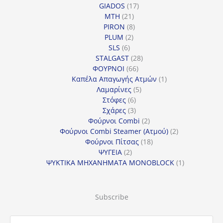
προϊόν
17
GIADOS
17
21
προϊόντα
MTH
21
προϊόντα
8
PIRON
8
2
προϊόντα
PLUM
2
6
προϊόντα
SLS
6
προϊόντα
28
STALGAST
28
66
προϊόντα
ΦΟΥΡΝΟΙ
66
προϊόντα
1
Καπέλα Απαγωγής Ατμών
1
5
προϊόν
Λαμαρίνες
5
6
προϊόντα
Στόφες
6
προϊόντα
3
Σχάρες
3
προϊόντα
2
Φούρνοι Combi
2
προϊόντα
2
Φούρνοι Combi Steamer (Ατμού)
2
18
προϊόντα
Φούρνοι Πίτσας
18
2
προϊόντα
ΨΥΓΕΙΑ
2
προϊόντα
1
ΨΥΚΤΙΚΑ ΜΗΧΑΝΗΜΑΤΑ MONOBLOCK
1
προϊόν
Subscribe