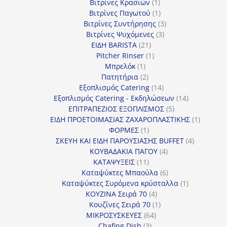
1
προϊόντα
Βιτρίνες Κρασιών
1
προϊόν
1
Βιτρίνες Παγωτού
1
προϊόν
3
Βιτρίνες Συντήρησης
3
3
προϊόντα
Βιτρίνες Ψυχόμενες
3
21
προϊόντα
ΕΙΔΗ BARISTA
21
προϊόντα
1
Pitcher Rinser
1
1
προϊόν
Μπρελόκ
1
προϊόν
2
Πατητήρια
2
προϊόντα
14
Εξοπλισμός Catering
14
προϊόντα
14
Εξοπλισμός Catering - Εκδηλώσεων
14
5
προϊόντα
ΕΠΙΤΡΑΠΕΖΙΟΣ ΕΞΟΠΛΙΣΜΟΣ
5
προϊόντα
1
ΕΙΔΗ ΠΡΟΕΤΟΙΜΑΣΙΑΣ ΖΑΧΑΡΟΠΛΑΣΤΙΚΗΣ
1
1
προϊόν
ΦΟΡΜΕΣ
1
προϊόν
4
ΣΚΕΥΗ ΚΑΙ ΕΙΔΗ ΠΑΡΟΥΣΙΑΣΗΣ BUFFET
4
4
προϊόντα
ΚΟΥΒΑΔΑΚΙΑ ΠΑΓΟΥ
4
11
προϊόντα
ΚΑΤΑΨΥΞΕΙΣ
11
προϊόντα
6
Καταψύκτες Μπαούλα
6
προϊόντα
1
Καταψύκτες Συρόμενα κρύσταλλα
1
4
προϊόν
ΚΟΥΖΙΝΑ Σειρά 70
4
προϊόντα
1
Κουζίνες Σειρά 70
1
64
προϊόν
ΜΙΚΡΟΣΥΣΚΕΥΕΣ
64
3
προϊόντα
Chafing Dish
3