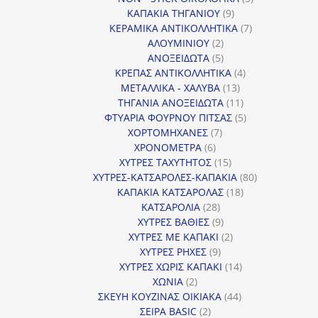
9
προϊόντα
ΚΑΠΑΚΙΑ ΤΗΓΑΝΙΟΥ
9
προϊόντα
7
ΚΕΡΑΜΙΚΑ ΑΝΤΙΚΟΛΛΗΤΙΚΑ
7
2
προϊόντα
ΑΛΟΥΜΙΝΙΟΥ
2
προϊόντα
5
ΑΝΟΞΕΙΔΩΤΑ
5
προϊόντα
4
ΚΡΕΠΑΣ ΑΝΤΙΚΟΛΛΗΤΙΚΑ
4
13
προϊόντα
ΜΕΤΑΛΛΙΚΑ - ΧΑΛΥΒΑ
13
προϊόντα
11
ΤΗΓΑΝΙΑ ΑΝΟΞΕΙΔΩΤΑ
11
προϊόντα
5
ΦΤΥΑΡΙΑ ΦΟΥΡΝΟΥ ΠΙΤΣΑΣ
5
7
προϊόντα
ΧΟΡΤΟΜΗΧΑΝΕΣ
7
6
προϊόντα
ΧΡΟΝΟΜΕΤΡΑ
6
προϊόντα
15
ΧΥΤΡΕΣ ΤΑΧΥΤΗΤΟΣ
15
προϊόντα
80
ΧΥΤΡΕΣ-ΚΑΤΣΑΡΟΛΕΣ-ΚΑΠΑΚΙΑ
80
18
προϊόντα
ΚΑΠΑΚΙΑ ΚΑΤΣΑΡΟΛΑΣ
18
28
προϊόντα
ΚΑΤΣΑΡΟΛΙΑ
28
προϊόντα
9
ΧΥΤΡΕΣ ΒΑΘΙΕΣ
9
προϊόντα
2
ΧΥΤΡΕΣ ΜΕ ΚΑΠΑΚΙ
2
9
προϊόντα
ΧΥΤΡΕΣ ΡΗΧΕΣ
9
προϊόντα
14
ΧΥΤΡΕΣ ΧΩΡΙΣ ΚΑΠΑΚΙ
14
2
προϊόντα
ΧΩΝΙΑ
2
προϊόντα
44
ΣΚΕΥΗ ΚΟΥΖΙΝΑΣ ΟΙΚΙΑΚΑ
44
2
προϊόντα
ΣΕΙΡΑ BASIC
2