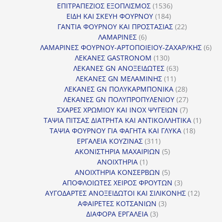
1536
προϊόντα
ΕΠΙΤΡΑΠΕΖΙΟΣ ΕΞΟΠΛΙΣΜΟΣ
1536
184
προϊόντα
ΕΙΔΗ ΚΑΙ ΣΚΕΥΗ ΦΟΥΡΝΟΥ
184
προϊόντα
22
ΓΑΝΤΙΑ ΦΟΥΡΝΟΥ ΚΑΙ ΠΡΟΣΤΑΣΙΑΣ
22
6
προϊόντα
ΛΑΜΑΡΙΝΕΣ
6
προϊόντα
6
ΛΑΜΑΡΙΝΕΣ ΦΟΥΡΝΟΥ-ΑΡΤΟΠΟΙΕΙΟΥ-ΖΑΧΑΡ/ΚΗΣ
6
130
προ
ΛΕΚΑΝΕΣ GASTRONOM
130
προϊόντα
63
ΛΕΚΑΝΕΣ GN ΑΝΟΞΕΙΔΩΤΕΣ
63
11
προϊόντα
ΛΕΚΑΝΕΣ GN ΜΕΛΑΜΙΝΗΣ
11
προϊόντα
28
ΛΕΚΑΝΕΣ GN ΠΟΛΥΚΑΡΜΠΟΝΙΚΑ
28
προϊόντα
27
ΛΕΚΑΝΕΣ GN ΠΟΛΥΠΡΟΠΥΛΕΝΙΟΥ
27
7
προϊόντα
ΣΧΑΡΕΣ ΧΡΩΜΙΟΥ ΚΑΙ INOX ΨΥΓΕΙΩΝ
7
προϊόντα
1
ΤΑΨΙΑ ΠΙΤΣΑΣ ΔΙΑΤΡΗΤΑ ΚΑΙ ΑΝΤΙΚΟΛΛΗΤΙΚΑ
1
18
προϊόν
ΤΑΨΙΑ ΦΟΥΡΝΟΥ ΓΙΑ ΦΑΓΗΤΑ ΚΑΙ ΓΛΥΚΑ
18
311
προϊόντ
ΕΡΓΑΛΕΙΑ ΚΟΥΖΙΝΑΣ
311
προϊόντα
5
ΑΚΟΝΙΣΤΗΡΙΑ ΜΑΧΑΙΡΙΩΝ
5
1
προϊόντα
ΑΝΟΙΧΤΗΡΙΑ
1
προϊόν
5
ΑΝΟΙΧΤΗΡΙΑ ΚΟΝΣΕΡΒΩΝ
5
προϊόντα
3
ΑΠΟΦΛΟΙΩΤΕΣ ΧΕΙΡΟΣ ΦΡΟΥΤΩΝ
3
προϊόντα
12
ΑΥΓΟΔΑΡΤΕΣ ΑΝΟΞΕΙΔΩΤΟΙ ΚΑΙ ΣΙΛΙΚΟΝΗΣ
12
3
προϊόν
ΑΦΑΙΡΕΤΕΣ ΚΟΤΣΑΝΙΩΝ
3
3
προϊόντα
ΔΙΑΦΟΡΑ ΕΡΓΑΛΕΙΑ
3