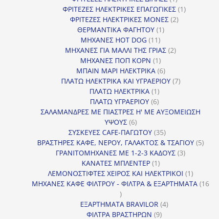
προϊόν
1
ΦΡΙΤΕΖΕΣ ΗΛΕΚΤΡΙΚΕΣ ΕΠΑΓΩΓΙΚΕΣ
1
2
προϊόν
ΦΡΙΤΕΖΕΣ ΗΛΕΚΤΡΙΚΕΣ ΜΟΝΕΣ
2
1
προϊόντα
ΘΕΡΜΑΝΤΙΚΑ ΦΑΓΗΤΟΥ
1
11
προϊόν
ΜΗΧΑΝΕΣ HOT DOG
11
προϊόντα
2
ΜΗΧΑΝΕΣ ΓΙΑ ΜΑΛΛΙ ΤΗΣ ΓΡΙΑΣ
2
1
προϊόντα
ΜΗΧΑΝΕΣ ΠΟΠ ΚΟΡΝ
1
προϊόν
6
ΜΠΑΙΝ ΜΑΡΙ ΗΛΕΚΤΡΙΚΑ
6
προϊόντα
7
ΠΛΑΤΩ ΗΛΕΚΤΡΙΚΑ ΚΑΙ ΥΓΡΑΕΡΙΟΥ
7
1
προϊόντα
ΠΛΑΤΩ ΗΛΕΚΤΡΙΚΑ
1
6
προϊόν
ΠΛΑΤΩ ΥΓΡΑΕΡΙΟΥ
6
προϊόντα
ΣΑΛΑΜΑΝΔΡΕΣ ΜΕ ΠΙΑΣΤΡΕΣ Η' ΜΕ ΑΥΞΟΜΕΙΩΣΗ
6
ΥΨΟΥΣ
6
προϊόντα
35
ΣΥΣΚΕΥΕΣ CAFE-ΠΑΓΩΤΟΥ
35
προϊόντα
5
ΒΡΑΣΤΗΡΕΣ ΚΑΦΕ, ΝΕΡΟΥ, ΓΑΛΑΚΤΟΣ & ΤΣΑΓΙΟΥ
5
3
προϊ
ΓΡΑΝΙΤΟΜΗΧΑΝΕΣ ΜΕ 1-2-3 ΚΑΔΟΥΣ
3
1
προϊόντα
ΚΑΝΑΤΕΣ ΜΠΛΕΝΤΕΡ
1
προϊόν
1
ΛΕΜΟΝΟΣΤΙΦΤΕΣ ΧΕΙΡΟΣ ΚΑΙ ΗΛΕΚΤΡΙΚΟΙ
1
προϊόν
ΜΗΧΑΝΕΣ ΚΑΦΕ ΦΙΛΤΡΟΥ - ΦΙΛΤΡΑ & ΕΞΑΡΤΗΜΑΤΑ
16
16
προϊόντα
4
ΕΞΑΡΤΗΜΑΤΑ BRAVILOR
4
9
προϊόντα
ΦΙΛΤΡΑ ΒΡΑΣΤΗΡΩΝ
9