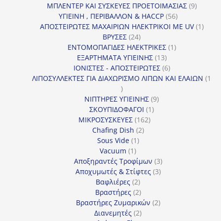
προϊόντα
9
ΜΠΛΕΝΤΕΡ ΚΑΙ ΣΥΣΚΕΥΕΣ ΠΡΟΕΤΟΙΜΑΣΙΑΣ
9
56
προϊόντ
ΥΓΙΕΙΝΗ , ΠΕΡΙΒΑΛΛΟΝ & HACCP
56
προϊόντα
1
ΑΠΟΣΤΕΙΡΩΤΕΣ ΜΑΧΑΙΡΙΩΝ ΗΛΕΚΤΡΙΚΟΙ ΜΕ UV
1
24
προϊό
ΒΡΥΣΕΣ
24
προϊόντα
1
ΕΝΤΟΜΟΠΑΓΙΔΕΣ ΗΛΕΚΤΡΙΚΕΣ
1
13
προϊόν
ΕΞΑΡΤΗΜΑΤΑ ΥΓΙΕΙΝΗΣ
13
προϊόντα
6
ΙΟΝΙΣΤΕΣ - ΑΠΟΣΤΕΙΡΩΤΕΣ
6
προϊόντα
ΛΙΠΟΣΥΛΛΕΚΤΕΣ ΓΙΑ ΔΙΑΧΩΡΙΣΜΟ ΛΙΠΩΝ ΚΑΙ ΕΛΑΙΩΝ
1
1
προϊόν
9
ΝΙΠΤΗΡΕΣ ΥΓΙΕΙΝΗΣ
9
1
προϊόντα
ΣΚΟΥΠΙΔΟΦΑΓΟΙ
1
162
προϊόν
ΜΙΚΡΟΣΥΣΚΕΥΕΣ
162
2
προϊόντα
Chafing Dish
2
1
προϊόντα
Sous Vide
1
1
προϊόν
Vacuum
1
προϊόν
3
Αποξηραντές Τροφίμων
3
3
προϊόντα
Αποχυμωτές & Στίφτες
3
2
προϊόντα
Βαφλιέρες
2
προϊόντα
2
Βραστήρες
2
προϊόντα
2
Βραστήρες Ζυμαρικών
2
2
προϊόντα
Διανεμητές
2