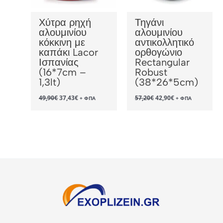
Χύτρα ρηχή
Τηγάνι
αλουμινίου
αλουμινίου
κόκκινη με
αντικολλητικό
καπάκι Lacor
ορθογώνιο
Ισπανίας
Rectangular
(16*7cm –
Robust
1,3lt)
(38*26*5cm)
Original
Η
Original
Η
49,90
€
37,43
€
57,20
€
42,90
€
+ ΦΠΑ
+ ΦΠΑ
price
τρέχουσα
price
τρέχουσα
was:
τιμή
was:
τιμή
49,90€.
είναι:
57,20€.
είναι:
37,43€.
42,90€.