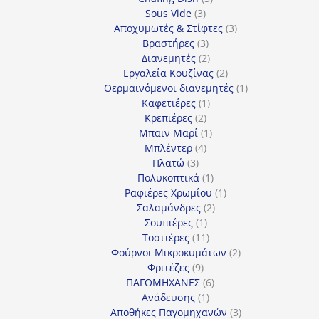
3
προϊόντα
Sous Vide
3
προϊόντα
3
Αποχυμωτές & Στίφτες
3
3
προϊόντα
Βραστήρες
3
προϊόντα
2
Διανεμητές
2
προϊόντα
2
Εργαλεία Κουζίνας
2
προϊόντα
1
Θερμαινόμενοι διανεμητές
1
1
προϊόν
Καφετιέρες
1
2
προϊόν
Κρεπιέρες
2
προϊόντα
1
Μπαιν Μαρί
1
4
προϊόν
Μπλέντερ
4
3
προϊόντα
Πλατώ
3
προϊόντα
1
Πολυκοπτικά
1
προϊόν
1
Ραφιέρες Χρωμίου
1
2
προϊόν
Σαλαμάνδρες
2
1
προϊόντα
Σουπιέρες
1
προϊόν
11
Τοστιέρες
11
προϊόντα
2
Φούρνοι Μικροκυμάτων
2
9
προϊόντα
Φριτέζες
9
προϊόντα
6
ΠΑΓΟΜΗΧΑΝΕΣ
6
1
προϊόντα
Ανάδευσης
1
προϊόν
3
Αποθήκες Παγομηχανών
3