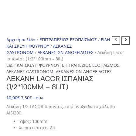
Αρχική σελίδα
/
ΕΠΙΤΡΑΠΕΖΙΟΣ ΕΞΟΠΛΙΣΜΟΣ
/
ΕΙΔΗ
ΚΑΙ ΣΚΕΥΗ ΦΟΥΡΝΟΥ
/
ΛΕΚΑΝΕΣ
GASTRONOM
/
ΛΕΚΑΝΕΣ GN ΑΝΟΞΕΙΔΩΤΕΣ
/ Λεκάνη Lacor
Ισπανίας (1/2*100mm – 8lit)
ΕΙΔΗ ΚΑΙ ΣΚΕΥΗ ΦΟΥΡΝΟΥ
,
ΕΠΙΤΡΑΠΕΖΙΟΣ ΕΞΟΠΛΙΣΜΟΣ
,
ΛΕΚΑΝΕΣ GASTRONOM
,
ΛΕΚΑΝΕΣ GN ΑΝΟΞΕΙΔΩΤΕΣ
ΛΕΚΆΝΗ LACOR ΙΣΠΑΝΊΑΣ
(1/2*100MM – 8LIT)
Original
Η
10,00
€
7,50
€
+ ΦΠΑ
price
τρέχουσα
Λεκάνη 1/2 LACOR Ισπανίας, από ανοξείδωτο χάλυβα
was:
τιμή
AISI200.
10,00€.
είναι:
Ύψος: 100mm.
7,50€.
Χωρητικότητα: 8lt.