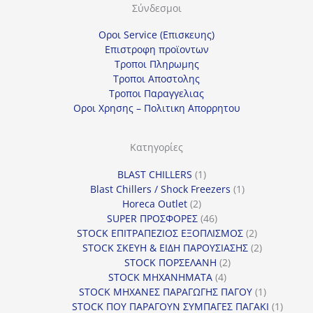
Σύνδεσμοι
Οροι Service (Επισκευης)
Επιστροφη προϊοντων
Τροποι Πληρωμης
Τροποι Αποστολης
Τροποι Παραγγελιας
Οροι Χρησης – Πολιτικη Απορρητου
Κατηγορίες
1
BLAST CHILLERS
1
προϊόν
1
Blast Chillers / Shock Freezers
1
2
προϊόν
Horeca Outlet
2
προϊόντα
46
SUPER ΠΡΟΣΦΟΡΕΣ
46
προϊόντα
2
STOCK ΕΠΙΤΡΑΠΕΖΙΟΣ ΕΞΟΠΛΙΣΜΟΣ
2
προϊόντα
2
STOCK ΣΚΕΥΗ & ΕΙΔΗ ΠΑΡΟΥΣΙΑΣΗΣ
2
2
προϊόντα
STOCK ΠΟΡΣΕΛΑΝΗ
2
4
προϊόντα
STOCK ΜΗΧΑΝΗΜΑΤΑ
4
προϊόντα
1
STOCK ΜΗΧΑΝΕΣ ΠΑΡΑΓΩΓΗΣ ΠΑΓΟΥ
1
προϊόν
1
STOCK ΠΟΥ ΠΑΡΑΓΟΥΝ ΣΥΜΠΑΓΕΣ ΠΑΓΑΚΙ
1