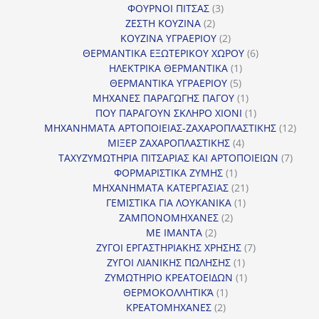
3
προϊόντα
ΦΟΥΡΝΟΙ ΠΙΤΣΑΣ
3
2
προϊόντα
ΖΕΣΤΗ ΚΟΥΖΙΝΑ
2
προϊόντα
2
ΚΟΥΖΙΝΑ ΥΓΡΑΕΡΙΟΥ
2
προϊόντα
6
ΘΕΡΜΑΝΤΙΚΑ ΕΞΩΤΕΡΙΚΟΥ ΧΩΡΟΥ
6
1
προϊόντα
ΗΛΕΚΤΡΙΚΑ ΘΕΡΜΑΝΤΙΚΑ
1
5
προϊόν
ΘΕΡΜΑΝΤΙΚΑ ΥΓΡΑΕΡΙΟΥ
5
προϊόντα
1
ΜΗΧΑΝΕΣ ΠΑΡΑΓΩΓΗΣ ΠΑΓΟΥ
1
προϊόν
1
ΠΟΥ ΠΑΡΑΓΟΥΝ ΣΚΛΗΡΟ ΧΙΟΝΙ
1
προϊόν
12
ΜΗΧΑΝΗΜΑΤΑ ΑΡΤΟΠΟΙΕΙΑΣ-ΖΑΧΑΡΟΠΛΑΣΤΙΚΗΣ
12
4
προϊ
ΜΙΞΕΡ ΖΑΧΑΡΟΠΛΑΣΤΙΚΗΣ
4
προϊόντα
7
ΤΑΧΥΖΥΜΩΤΗΡΙΑ ΠΙΤΣΑΡΙΑΣ ΚΑΙ ΑΡΤΟΠΟΙΕΙΩΝ
7
1
προϊό
ΦΟΡΜΑΡΙΣΤΙΚΑ ΖΥΜΗΣ
1
προϊόν
21
ΜΗΧΑΝΗΜΑΤΑ ΚΑΤΕΡΓΑΣΙΑΣ
21
1
προϊόντα
ΓΕΜΙΣΤΙΚΑ ΓΙΑ ΛΟΥΚΑΝΙΚΑ
1
2
προϊόν
ΖΑΜΠΟΝΟΜΗΧΑΝΕΣ
2
2
προϊόντα
ΜΕ ΙΜΑΝΤΑ
2
προϊόντα
7
ΖΥΓΟΙ ΕΡΓΑΣΤΗΡΙΑΚΗΣ ΧΡΗΣΗΣ
7
1
προϊόντα
ΖΥΓΟΙ ΛΙΑΝΙΚΗΣ ΠΩΛΗΣΗΣ
1
προϊόν
1
ΖΥΜΩΤΗΡΙΟ ΚΡΕΑΤΟΕΙΔΩΝ
1
1
προϊόν
ΘΕΡΜΟΚΟΛΛΗΤΙΚΆ
1
2
προϊόν
ΚΡΕΑΤΟΜΗΧΑΝΕΣ
2