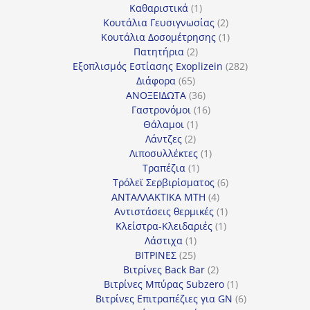
προϊόντα
1
Καθαριστικά
1
προϊόν
2
Κουτάλια Γευσιγνωσίας
2
προϊόντα
1
Κουτάλια Δοσομέτρησης
1
2
προϊόν
Πατητήρια
2
προϊόντα
282
Εξοπλισμός Εστίασης Exoplizein
282
65
προϊόντα
Διάφορα
65
προϊόντα
36
ΑΝΟΞΕΙΔΩΤΑ
36
προϊόντα
16
Γαστρονόμοι
16
1
προϊόντα
Θάλαμοι
1
2
προϊόν
Λάντζες
2
προϊόντα
1
Λιποσυλλέκτες
1
1
προϊόν
Τραπέζια
1
προϊόν
6
Τρόλεϊ Σερβιρίσματος
6
4
προϊόντα
ΑΝΤΑΛΛΑΚΤΙΚΑ MTH
4
προϊόντα
1
Αντιστάσεις θερμικές
1
1
προϊόν
Κλείστρα-Κλειδαριές
1
1
προϊόν
Λάστιχα
1
25
προϊόν
ΒΙΤΡΙΝΕΣ
25
προϊόντα
2
Βιτρίνες Back Bar
2
προϊόντα
1
Βιτρίνες Mπύρας Subzero
1
προϊόν
6
Βιτρίνες Επιτραπέζιες για GN
6