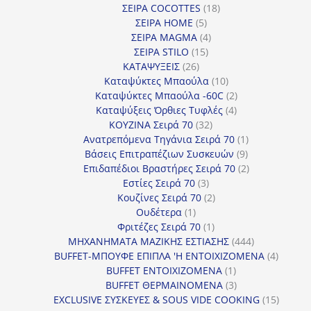
προϊόντα
18
ΣΕΙΡΑ COCOTTES
18
5
προϊόντα
ΣΕΙΡΑ HOME
5
προϊόντα
4
ΣΕΙΡΑ MAGMA
4
15
προϊόντα
ΣΕΙΡΑ STILO
15
26
προϊόντα
ΚΑΤΑΨΥΞΕΙΣ
26
προϊόντα
10
Καταψύκτες Μπαούλα
10
προϊόντα
2
Καταψύκτες Μπαούλα -60C
2
4
προϊόντα
Καταψύξεις Όρθιες Τυφλές
4
32
προϊόντα
ΚΟΥΖΙΝΑ Σειρά 70
32
προϊόντα
1
Ανατρεπόμενα Τηγάνια Σειρά 70
1
9
προϊόν
Βάσεις Επιτραπέζιων Συσκευών
9
προϊόντα
2
Επιδαπέδιοι Βραστήρες Σειρά 70
2
3
προϊόντα
Εστίες Σειρά 70
3
προϊόντα
2
Κουζίνες Σειρά 70
2
1
προϊόντα
Ουδέτερα
1
προϊόν
1
Φριτέζες Σειρά 70
1
προϊόν
444
ΜΗΧΑΝΗΜΑΤΑ ΜΑΖΙΚΗΣ ΕΣΤΙΑΣΗΣ
444
προϊόντα
4
BUFFET-ΜΠΟΥΦΕ ΕΠΙΠΛΑ 'Η ΕΝΤΟΙΧΙΖΟΜΕΝΑ
4
1
προϊόν
BUFFET ΕΝΤΟΙΧΙΖΟΜΕΝΑ
1
προϊόν
3
BUFFET ΘΕΡΜΑΙΝΟΜΕΝΑ
3
προϊόντα
15
EXCLUSIVE ΣΥΣΚΕΥΕΣ & SOUS VIDE COOKING
15