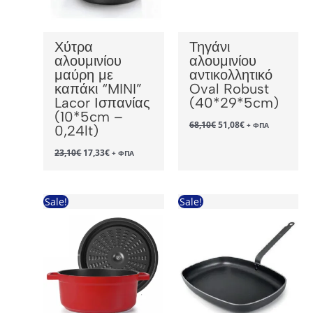
Χύτρα
Τηγάνι
αλουμινίου
αλουμινίου
μαύρη με
αντικολλητικό
καπάκι “MINI”
Oval Robust
Lacor Ισπανίας
(40*29*5cm)
(10*5cm –
Original
Η
68,10
€
51,08
€
+ ΦΠΑ
0,24lt)
price
τρέχουσα
was:
τιμή
Original
Η
23,10
€
17,33
€
+ ΦΠΑ
68,10€.
είναι:
price
τρέχουσα
51,08€.
was:
τιμή
23,10€.
είναι:
17,33€.
Sale!
Sale!