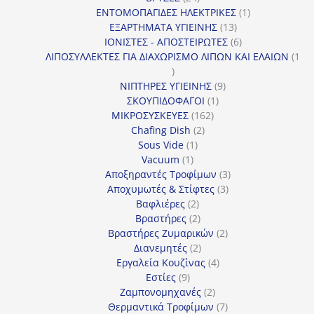
προϊόντα
1
ΕΝΤΟΜΟΠΑΓΙΔΕΣ ΗΛΕΚΤΡΙΚΕΣ
1
13
προϊόν
ΕΞΑΡΤΗΜΑΤΑ ΥΓΙΕΙΝΗΣ
13
προϊόντα
6
ΙΟΝΙΣΤΕΣ - ΑΠΟΣΤΕΙΡΩΤΕΣ
6
προϊόντα
ΛΙΠΟΣΥΛΛΕΚΤΕΣ ΓΙΑ ΔΙΑΧΩΡΙΣΜΟ ΛΙΠΩΝ ΚΑΙ ΕΛΑΙΩΝ
1
1
προϊόν
9
ΝΙΠΤΗΡΕΣ ΥΓΙΕΙΝΗΣ
9
1
προϊόντα
ΣΚΟΥΠΙΔΟΦΑΓΟΙ
1
162
προϊόν
ΜΙΚΡΟΣΥΣΚΕΥΕΣ
162
2
προϊόντα
Chafing Dish
2
1
προϊόντα
Sous Vide
1
1
προϊόν
Vacuum
1
προϊόν
3
Αποξηραντές Τροφίμων
3
3
προϊόντα
Αποχυμωτές & Στίφτες
3
2
προϊόντα
Βαφλιέρες
2
προϊόντα
2
Βραστήρες
2
προϊόντα
2
Βραστήρες Ζυμαρικών
2
2
προϊόντα
Διανεμητές
2
προϊόντα
4
Εργαλεία Κουζίνας
4
9
προϊόντα
Εστίες
9
προϊόντα
2
Ζαμπονομηχανές
2
προϊόντα
7
Θερμαντικά Τροφίμων
7