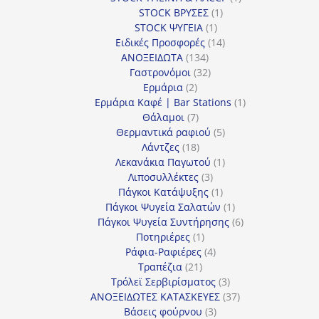
1
προϊόν
STOCK ΒΡΥΣΕΣ
1
1
προϊόν
STOCK ΨΥΓΕΙΑ
1
προϊόν
14
Ειδικές Προσφορές
14
134
προϊόντα
ΑΝΟΞΕΙΔΩΤΑ
134
προϊόντα
32
Γαστρονόμοι
32
2
προϊόντα
Ερμάρια
2
προϊόντα
1
Ερμάρια Καφέ | Bar Stations
1
7
προϊόν
Θάλαμοι
7
προϊόντα
5
Θερμαντικά ραφιού
5
18
προϊόντα
Λάντζες
18
προϊόντα
1
Λεκανάκια Παγωτού
1
3
προϊόν
Λιποσυλλέκτες
3
προϊόντα
1
Πάγκοι Κατάψυξης
1
προϊόν
1
Πάγκοι Ψυγεία Σαλατών
1
προϊόν
6
Πάγκοι Ψυγεία Συντήρησης
6
1
προϊόντα
Ποτηριέρες
1
προϊόν
4
Ράφια-Ραφιέρες
4
21
προϊόντα
Τραπέζια
21
προϊόντα
3
Τρόλεϊ Σερβιρίσματος
3
προϊόντα
37
ΑΝΟΞΕΙΔΩΤΕΣ ΚΑΤΑΣΚΕΥΕΣ
37
3
προϊόντα
Βάσεις φούρνου
3