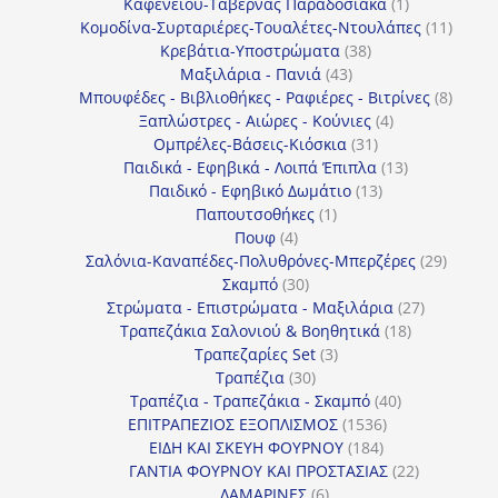
προϊόντα
1
Καφενείου-Ταβέρνας Παραδοσιακά
1
προϊόν
11
Κομοδίνα-Συρταριέρες-Τουαλέτες-Ντουλάπες
11
38
προϊόν
Κρεβάτια-Υποστρώματα
38
43
προϊόντα
Μαξιλάρια - Πανιά
43
προϊόντα
8
Μπουφέδες - Βιβλιοθήκες - Ραφιέρες - Βιτρίνες
8
4
προϊό
Ξαπλώστρες - Αιώρες - Κούνιες
4
31
προϊόντα
Ομπρέλες-Βάσεις-Κιόσκια
31
προϊόντα
13
Παιδικά - Εφηβικά - Λοιπά Έπιπλα
13
13
προϊόντα
Παιδικό - Εφηβικό Δωμάτιο
13
1
προϊόντα
Παπουτσοθήκες
1
4
προϊόν
Πουφ
4
προϊόντα
29
Σαλόνια-Καναπέδες-Πολυθρόνες-Μπερζέρες
29
30
προϊόν
Σκαμπό
30
προϊόντα
27
Στρώματα - Επιστρώματα - Μαξιλάρια
27
18
προϊόντα
Τραπεζάκια Σαλονιού & Βοηθητικά
18
3
προϊόντα
Τραπεζαρίες Set
3
30
προϊόντα
Τραπέζια
30
προϊόντα
40
Τραπέζια - Τραπεζάκια - Σκαμπό
40
1536
προϊόντα
ΕΠΙΤΡΑΠΕΖΙΟΣ ΕΞΟΠΛΙΣΜΟΣ
1536
184
προϊόντα
ΕΙΔΗ ΚΑΙ ΣΚΕΥΗ ΦΟΥΡΝΟΥ
184
προϊόντα
22
ΓΑΝΤΙΑ ΦΟΥΡΝΟΥ ΚΑΙ ΠΡΟΣΤΑΣΙΑΣ
22
6
προϊόντα
ΛΑΜΑΡΙΝΕΣ
6