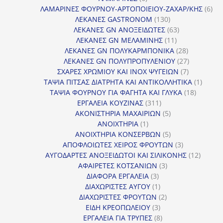
προϊόντα
6
ΛΑΜΑΡΙΝΕΣ ΦΟΥΡΝΟΥ-ΑΡΤΟΠΟΙΕΙΟΥ-ΖΑΧΑΡ/ΚΗΣ
6
130
προ
ΛΕΚΑΝΕΣ GASTRONOM
130
προϊόντα
63
ΛΕΚΑΝΕΣ GN ΑΝΟΞΕΙΔΩΤΕΣ
63
11
προϊόντα
ΛΕΚΑΝΕΣ GN ΜΕΛΑΜΙΝΗΣ
11
προϊόντα
28
ΛΕΚΑΝΕΣ GN ΠΟΛΥΚΑΡΜΠΟΝΙΚΑ
28
προϊόντα
27
ΛΕΚΑΝΕΣ GN ΠΟΛΥΠΡΟΠΥΛΕΝΙΟΥ
27
7
προϊόντα
ΣΧΑΡΕΣ ΧΡΩΜΙΟΥ ΚΑΙ INOX ΨΥΓΕΙΩΝ
7
προϊόντα
1
ΤΑΨΙΑ ΠΙΤΣΑΣ ΔΙΑΤΡΗΤΑ ΚΑΙ ΑΝΤΙΚΟΛΛΗΤΙΚΑ
1
18
προϊόν
ΤΑΨΙΑ ΦΟΥΡΝΟΥ ΓΙΑ ΦΑΓΗΤΑ ΚΑΙ ΓΛΥΚΑ
18
311
προϊόντ
ΕΡΓΑΛΕΙΑ ΚΟΥΖΙΝΑΣ
311
προϊόντα
5
ΑΚΟΝΙΣΤΗΡΙΑ ΜΑΧΑΙΡΙΩΝ
5
1
προϊόντα
ΑΝΟΙΧΤΗΡΙΑ
1
προϊόν
5
ΑΝΟΙΧΤΗΡΙΑ ΚΟΝΣΕΡΒΩΝ
5
προϊόντα
3
ΑΠΟΦΛΟΙΩΤΕΣ ΧΕΙΡΟΣ ΦΡΟΥΤΩΝ
3
προϊόντα
12
ΑΥΓΟΔΑΡΤΕΣ ΑΝΟΞΕΙΔΩΤΟΙ ΚΑΙ ΣΙΛΙΚΟΝΗΣ
12
3
προϊόν
ΑΦΑΙΡΕΤΕΣ ΚΟΤΣΑΝΙΩΝ
3
3
προϊόντα
ΔΙΑΦΟΡΑ ΕΡΓΑΛΕΙΑ
3
προϊόντα
1
ΔΙΑΧΩΡΙΣΤΕΣ ΑΥΓΟΥ
1
προϊόν
2
ΔΙΑΧΩΡΙΣΤΕΣ ΦΡΟΥΤΩΝ
2
3
προϊόντα
ΕΙΔΗ ΚΡΕΟΠΩΛΕΙΟΥ
3
προϊόντα
8
ΕΡΓΑΛΕΙΑ ΓΙΑ ΤΡΥΠΕΣ
8