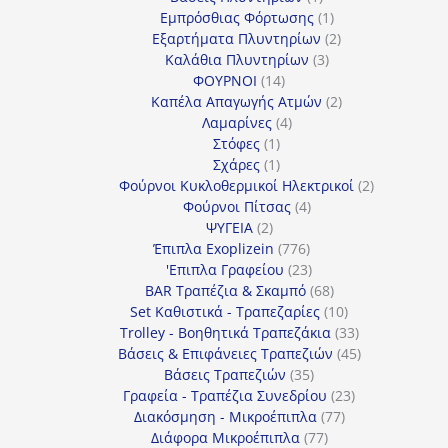
προϊόν
1
Εμπρόσθιας Φόρτωσης
1
προϊόν
2
Εξαρτήματα Πλυντηρίων
2
3
προϊόντα
Καλάθια Πλυντηρίων
3
14
προϊόντα
ΦΟΥΡΝΟΙ
14
προϊόντα
2
Καπέλα Απαγωγής Ατμών
2
4
προϊόντα
Λαμαρίνες
4
1
προϊόντα
Στόφες
1
προϊόν
1
Σχάρες
1
προϊόν
2
Φούρνοι Κυκλοθερμικοί Ηλεκτρικοί
2
4
προϊόντα
Φούρνοι Πίτσας
4
2
προϊόντα
ΨΥΓΕΙΑ
2
προϊόντα
776
Έπιπλα Exoplizein
776
προϊόντα
23
'Επιπλα Γραφείου
23
προϊόντα
68
BAR Τραπέζια & Σκαμπό
68
προϊόντα
10
Set Καθιστικά - Τραπεζαρίες
10
προϊόντα
33
Trolley - Βοηθητικά Τραπεζάκια
33
προϊόντα
45
Βάσεις & Επιφάνειες Τραπεζιών
45
35
προϊόντα
Βάσεις Τραπεζιών
35
προϊόντα
23
Γραφεία - Τραπέζια Συνεδρίου
23
77
προϊόντα
Διακόσμηση - Μικροέπιπλα
77
77
προϊόντα
Διάφορα Μικροέπιπλα
77