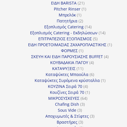
21
προϊόντα
ΕΙΔΗ BARISTA
21
προϊόντα
1
Pitcher Rinser
1
1
προϊόν
Μπρελόκ
1
προϊόν
2
Πατητήρια
2
προϊόντα
14
Εξοπλισμός Catering
14
προϊόντα
14
Εξοπλισμός Catering - Εκδηλώσεων
14
5
προϊόντα
ΕΠΙΤΡΑΠΕΖΙΟΣ ΕΞΟΠΛΙΣΜΟΣ
5
προϊόντα
1
ΕΙΔΗ ΠΡΟΕΤΟΙΜΑΣΙΑΣ ΖΑΧΑΡΟΠΛΑΣΤΙΚΗΣ
1
1
προϊόν
ΦΟΡΜΕΣ
1
προϊόν
4
ΣΚΕΥΗ ΚΑΙ ΕΙΔΗ ΠΑΡΟΥΣΙΑΣΗΣ BUFFET
4
4
προϊόντα
ΚΟΥΒΑΔΑΚΙΑ ΠΑΓΟΥ
4
11
προϊόντα
ΚΑΤΑΨΥΞΕΙΣ
11
προϊόντα
6
Καταψύκτες Μπαούλα
6
προϊόντα
1
Καταψύκτες Συρόμενα κρύσταλλα
1
4
προϊόν
ΚΟΥΖΙΝΑ Σειρά 70
4
προϊόντα
1
Κουζίνες Σειρά 70
1
64
προϊόν
ΜΙΚΡΟΣΥΣΚΕΥΕΣ
64
3
προϊόντα
Chafing Dish
3
3
προϊόντα
Sous Vide
3
προϊόντα
3
Αποχυμωτές & Στίφτες
3
3
προϊόντα
Βραστήρες
3