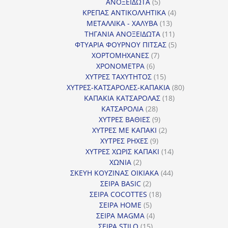
προϊόντα
5
ΑΝΟΞΕΙΔΩΤΑ
5
προϊόντα
4
ΚΡΕΠΑΣ ΑΝΤΙΚΟΛΛΗΤΙΚΑ
4
13
προϊόντα
ΜΕΤΑΛΛΙΚΑ - ΧΑΛΥΒΑ
13
προϊόντα
11
ΤΗΓΑΝΙΑ ΑΝΟΞΕΙΔΩΤΑ
11
προϊόντα
5
ΦΤΥΑΡΙΑ ΦΟΥΡΝΟΥ ΠΙΤΣΑΣ
5
7
προϊόντα
ΧΟΡΤΟΜΗΧΑΝΕΣ
7
6
προϊόντα
ΧΡΟΝΟΜΕΤΡΑ
6
προϊόντα
15
ΧΥΤΡΕΣ ΤΑΧΥΤΗΤΟΣ
15
προϊόντα
80
ΧΥΤΡΕΣ-ΚΑΤΣΑΡΟΛΕΣ-ΚΑΠΑΚΙΑ
80
18
προϊόντα
ΚΑΠΑΚΙΑ ΚΑΤΣΑΡΟΛΑΣ
18
28
προϊόντα
ΚΑΤΣΑΡΟΛΙΑ
28
προϊόντα
9
ΧΥΤΡΕΣ ΒΑΘΙΕΣ
9
προϊόντα
2
ΧΥΤΡΕΣ ΜΕ ΚΑΠΑΚΙ
2
9
προϊόντα
ΧΥΤΡΕΣ ΡΗΧΕΣ
9
προϊόντα
14
ΧΥΤΡΕΣ ΧΩΡΙΣ ΚΑΠΑΚΙ
14
2
προϊόντα
ΧΩΝΙΑ
2
προϊόντα
44
ΣΚΕΥΗ ΚΟΥΖΙΝΑΣ ΟΙΚΙΑΚΑ
44
2
προϊόντα
ΣΕΙΡΑ BASIC
2
προϊόντα
18
ΣΕΙΡΑ COCOTTES
18
5
προϊόντα
ΣΕΙΡΑ HOME
5
προϊόντα
4
ΣΕΙΡΑ MAGMA
4
15
προϊόντα
ΣΕΙΡΑ STILO
15