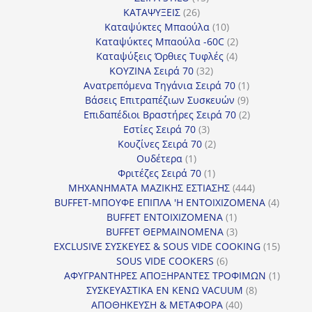
26
προϊόντα
ΚΑΤΑΨΥΞΕΙΣ
26
προϊόντα
10
Καταψύκτες Μπαούλα
10
προϊόντα
2
Καταψύκτες Μπαούλα -60C
2
4
προϊόντα
Καταψύξεις Όρθιες Τυφλές
4
32
προϊόντα
ΚΟΥΖΙΝΑ Σειρά 70
32
προϊόντα
1
Ανατρεπόμενα Τηγάνια Σειρά 70
1
9
προϊόν
Βάσεις Επιτραπέζιων Συσκευών
9
προϊόντα
2
Επιδαπέδιοι Βραστήρες Σειρά 70
2
3
προϊόντα
Εστίες Σειρά 70
3
προϊόντα
2
Κουζίνες Σειρά 70
2
1
προϊόντα
Ουδέτερα
1
προϊόν
1
Φριτέζες Σειρά 70
1
προϊόν
444
ΜΗΧΑΝΗΜΑΤΑ ΜΑΖΙΚΗΣ ΕΣΤΙΑΣΗΣ
444
προϊόντα
4
BUFFET-ΜΠΟΥΦΕ ΕΠΙΠΛΑ 'Η ΕΝΤΟΙΧΙΖΟΜΕΝΑ
4
1
προϊόν
BUFFET ΕΝΤΟΙΧΙΖΟΜΕΝΑ
1
προϊόν
3
BUFFET ΘΕΡΜΑΙΝΟΜΕΝΑ
3
προϊόντα
15
EXCLUSIVE ΣΥΣΚΕΥΕΣ & SOUS VIDE COOKING
15
6
προϊόν
SOUS VIDE COOKERS
6
προϊόντα
1
ΑΦΥΓΡΑΝΤΗΡΕΣ ΑΠΟΞΗΡΑΝΤΕΣ ΤΡΟΦΙΜΩΝ
1
8
προϊόν
ΣΥΣΚΕΥΑΣΤΙΚΑ ΕΝ ΚΕΝΩ VACUUM
8
40
προϊόντα
ΑΠΟΘΗΚΕΥΣΗ & ΜΕΤΑΦΟΡΑ
40