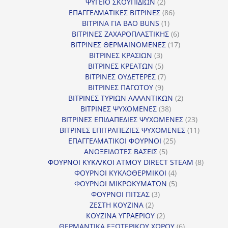
2
προϊόντα
ΨΥΓΕΙΟ ΣΚΟΥΠΙΔΙΩΝ
2
προϊόντα
86
ΕΠΑΓΓΕΛΜΑΤΙΚΕΣ ΒΙΤΡΙΝΕΣ
86
1
προϊόντα
ΒΙΤΡΙΝΑ ΓΙΑ BAO BUNS
1
προϊόν
6
ΒΙΤΡΙΝΕΣ ΖΑΧΑΡΟΠΛΑΣΤΙΚΗΣ
6
προϊόντα
17
ΒΙΤΡΙΝΕΣ ΘΕΡΜΑΙΝΟΜΕΝΕΣ
17
3
προϊόντα
ΒΙΤΡΙΝΕΣ ΚΡΑΣΙΩΝ
3
προϊόντα
5
ΒΙΤΡΙΝΕΣ ΚΡΕΑΤΩΝ
5
προϊόντα
7
ΒΙΤΡΙΝΕΣ ΟΥΔΕΤΕΡΕΣ
7
9
προϊόντα
ΒΙΤΡΙΝΕΣ ΠΑΓΩΤΟΥ
9
προϊόντα
2
ΒΙΤΡΙΝΕΣ ΤΥΡΙΩΝ ΑΛΛΑΝΤΙΚΩΝ
2
38
προϊόντα
ΒΙΤΡΙΝΕΣ ΨΥΧΟΜΕΝΕΣ
38
προϊόντα
23
ΒΙΤΡΙΝΕΣ ΕΠΙΔΑΠΕΔΙΕΣ ΨΥΧΟΜΕΝΕΣ
23
προϊόντα
11
ΒΙΤΡΙΝΕΣ ΕΠΙΤΡΑΠΕΖΙΕΣ ΨΥΧΟΜΕΝΕΣ
11
25
προϊόντ
ΕΠΑΓΓΕΛΜΑΤΙΚΟΙ ΦΟΥΡΝΟΙ
25
5
προϊόντα
ΑΝΟΞΕΙΔΩΤΕΣ ΒΑΣΕΙΣ
5
προϊόντα
8
ΦΟΥΡΝΟΙ ΚΥΚΛ/ΚΟΙ ΑΤΜΟΥ DIRECT STEAM
8
4
προϊόν
ΦΟΥΡΝΟΙ ΚΥΚΛΟΘΕΡΜΙΚΟΙ
4
προϊόντα
5
ΦΟΥΡΝΟΙ ΜΙΚΡΟΚΥΜΑΤΩΝ
5
3
προϊόντα
ΦΟΥΡΝΟΙ ΠΙΤΣΑΣ
3
2
προϊόντα
ΖΕΣΤΗ ΚΟΥΖΙΝΑ
2
προϊόντα
2
ΚΟΥΖΙΝΑ ΥΓΡΑΕΡΙΟΥ
2
προϊόντα
6
ΘΕΡΜΑΝΤΙΚΑ ΕΞΩΤΕΡΙΚΟΥ ΧΩΡΟΥ
6