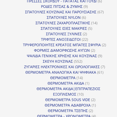
προϊόντα
6
ΠΡΕΣΣΕΣ ΣΚΟΡΔΟΥ - ΠΑΤΑΤΑΣ ΚΑΙ ΓΟΥΔΙ
6
9
προϊόντα
ΡΟΔΕΣ ΠΙΤΣΑΣ & ΖΥΜΗΣ
9
προϊόντα
67
ΣΠΑΤΟΥΛΕΣ ΚΟΥΖΙΝΑΣ ΚΑΙ ΠΑΡΟΥΣΙΑΣΗΣ
67
6
προϊόντ
ΣΠΑΤΟΥΛΕΣ NYLON
6
προϊόντα
14
ΣΠΑΤΟΥΛΕΣ ΖΑΧΑΡΟΠΛΑΣΤΙΚΗΣ
14
5
προϊόντα
ΣΠΑΤΟΥΛΕΣ ΙΣΙΕΣ ΜΑΚΡΙΕΣ
5
2
προϊόντα
ΣΠΑΤΟΥΛΕΣ ΞΥΛΙΝΕΣ
2
προϊόντα
22
ΤΡΙΦΤΕΣ ΑΝΟΞΕΙΔΩΤΟΙ
22
προϊόντα
2
ΤΡΥΦΕΡΟΠΟΙΗΤΕΣ ΚΡΕΑΤΟΣ ΜΠΑΤΕΣ ΣΦΥΡΙΑ
2
2
προϊόν
ΦΟΡΜΕΣ ΔΙΑΜΟΡΦΩΣΗΣ ΑΥΓΩΝ
2
προϊόντα
9
ΨΑΛΙΔΙΑ ΓΕΝΙΚΗΣ ΧΡΗΣΗΣ ΚΑΙ ΚΟΥΖΙΝΑΣ
9
552
προϊόντα
ΣΚΕΥΗ ΚΟΥΖΙΝΑΣ
552
προϊόντα
7
ΖΥΓΑΡΙΕΣ ΗΛΕΚΤΡΟΝΙΚΕΣ ΚΑΙ ΩΡΟΛΟΓΙΑΚΕΣ
7
61
προϊόν
ΘΕΡΜΟΜΕΤΡΑ ΑΝΑΛΟΓΙΚΑ ΚΑΙ ΨΗΦΙΑΚΑ
61
14
προϊόντ
ΘΕΡΜΟΜΕΤΡΑ
14
προϊόντα
1
ΘΕΡΜΟΜΕΤΡΑ ΑΚΙΔΑ
1
προϊόν
ΘΕΡΜΟΜΕΤΡΑ ΑΚΙΔΑ|ΕΠΙΤΡΑΠΕΖΙΟΣ
10
ΕΞΟΠΛΙΣΜΟΣ
10
προϊόντα
2
ΘΕΡΜΟΜΕΤΡΑ SOUS VIDE
2
προϊόντα
1
ΘΕΡΜΟΜΕΤΡΑ ΑΔΙΑΒΡΟΧΑ
1
2
προϊόν
ΘΕΡΜΟΜΕΤΡΑ ΤΣΕΠΗΣ
2
προϊόντα
4
ΘΕΡΜΟΜΕΤΡΑ - ΧΡΟΝΟΜΕΤΡΑ
4