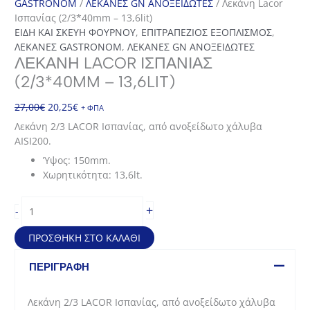
GASTRONOM
/
ΛΕΚΑΝΕΣ GN ΑΝΟΞΕΙΔΩΤΕΣ
/ Λεκάνη Lacor
Ισπανίας (2/3*40mm – 13,6lit)
ΕΙΔΗ ΚΑΙ ΣΚΕΥΗ ΦΟΥΡΝΟΥ
,
ΕΠΙΤΡΑΠΕΖΙΟΣ ΕΞΟΠΛΙΣΜΟΣ
,
ΛΕΚΑΝΕΣ GASTRONOM
,
ΛΕΚΑΝΕΣ GN ΑΝΟΞΕΙΔΩΤΕΣ
ΛΕΚΆΝΗ LACOR ΙΣΠΑΝΊΑΣ
(2/3*40MM – 13,6LIT)
Original
Η
27,00
€
20,25
€
+ ΦΠΑ
price
τρέχουσα
Λεκάνη 2/3 LACOR Ισπανίας, από ανοξείδωτο χάλυβα
was:
τιμή
AISI200.
27,00€.
είναι:
Ύψος: 150mm.
20,25€.
Χωρητικότητα: 13,6lt.
Λεκάνη
+
-
Lacor
Ισπανίας
ΠΡΟΣΘΉΚΗ ΣΤΟ ΚΑΛΆΘΙ
(2/3*40mm
–
ΠΕΡΙΓΡΑΦΉ
13,6lit)
ποσότητα
Λεκάνη 2/3 LACOR Ισπανίας, από ανοξείδωτο χάλυβα