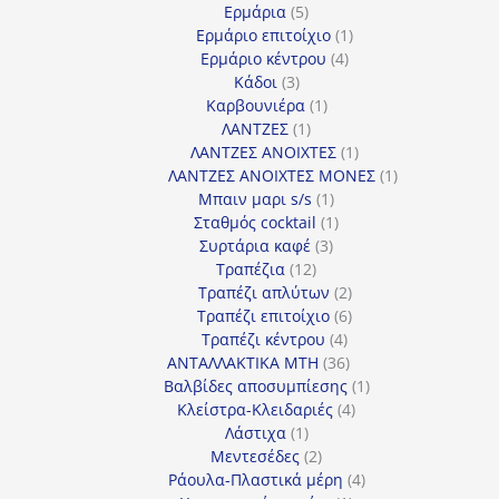
5
προϊόντα
Ερμάρια
5
προϊόντα
1
Ερμάριο επιτοίχιο
1
4
προϊόν
Ερμάριο κέντρου
4
3
προϊόντα
Κάδοι
3
προϊόντα
1
Καρβουνιέρα
1
1
προϊόν
ΛΑΝΤΖΕΣ
1
προϊόν
1
ΛΑΝΤΖΕΣ ΑΝΟΙΧΤΕΣ
1
προϊόν
1
ΛΑΝΤΖΕΣ ΑΝΟΙΧΤΕΣ ΜΟΝΕΣ
1
1
προϊόν
Μπαιν μαρι s/s
1
προϊόν
1
Σταθμός cocktail
1
3
προϊόν
Συρτάρια καφέ
3
12
προϊόντα
Τραπέζια
12
προϊόντα
2
Τραπέζι απλύτων
2
προϊόντα
6
Τραπέζι επιτοίχιο
6
4
προϊόντα
Τραπέζι κέντρου
4
προϊόντα
36
ΑΝΤΑΛΛΑΚΤΙΚΑ MTH
36
προϊόντα
1
Βαλβίδες αποσυμπίεσης
1
4
προϊόν
Κλείστρα-Κλειδαριές
4
1
προϊόντα
Λάστιχα
1
προϊόν
2
Μεντεσέδες
2
προϊόντα
4
Ράουλα-Πλαστικά μέρη
4