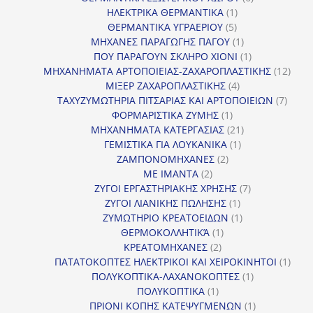
1
προϊόντα
ΗΛΕΚΤΡΙΚΑ ΘΕΡΜΑΝΤΙΚΑ
1
5
προϊόν
ΘΕΡΜΑΝΤΙΚΑ ΥΓΡΑΕΡΙΟΥ
5
προϊόντα
1
ΜΗΧΑΝΕΣ ΠΑΡΑΓΩΓΗΣ ΠΑΓΟΥ
1
προϊόν
1
ΠΟΥ ΠΑΡΑΓΟΥΝ ΣΚΛΗΡΟ ΧΙΟΝΙ
1
προϊόν
12
ΜΗΧΑΝΗΜΑΤΑ ΑΡΤΟΠΟΙΕΙΑΣ-ΖΑΧΑΡΟΠΛΑΣΤΙΚΗΣ
12
4
προϊ
ΜΙΞΕΡ ΖΑΧΑΡΟΠΛΑΣΤΙΚΗΣ
4
προϊόντα
7
ΤΑΧΥΖΥΜΩΤΗΡΙΑ ΠΙΤΣΑΡΙΑΣ ΚΑΙ ΑΡΤΟΠΟΙΕΙΩΝ
7
1
προϊό
ΦΟΡΜΑΡΙΣΤΙΚΑ ΖΥΜΗΣ
1
προϊόν
21
ΜΗΧΑΝΗΜΑΤΑ ΚΑΤΕΡΓΑΣΙΑΣ
21
1
προϊόντα
ΓΕΜΙΣΤΙΚΑ ΓΙΑ ΛΟΥΚΑΝΙΚΑ
1
2
προϊόν
ΖΑΜΠΟΝΟΜΗΧΑΝΕΣ
2
2
προϊόντα
ΜΕ ΙΜΑΝΤΑ
2
προϊόντα
7
ΖΥΓΟΙ ΕΡΓΑΣΤΗΡΙΑΚΗΣ ΧΡΗΣΗΣ
7
1
προϊόντα
ΖΥΓΟΙ ΛΙΑΝΙΚΗΣ ΠΩΛΗΣΗΣ
1
προϊόν
1
ΖΥΜΩΤΗΡΙΟ ΚΡΕΑΤΟΕΙΔΩΝ
1
1
προϊόν
ΘΕΡΜΟΚΟΛΛΗΤΙΚΆ
1
2
προϊόν
ΚΡΕΑΤΟΜΗΧΑΝΕΣ
2
προϊόντα
1
ΠΑΤΑΤΟΚΟΠΤΕΣ ΗΛΕΚΤΡΙΚΟΙ ΚΑΙ ΧΕΙΡΟΚΙΝΗΤΟΙ
1
1
προϊ
ΠΟΛΥΚΟΠΤΙΚΑ-ΛΑΧΑΝΟΚΟΠΤΕΣ
1
1
προϊόν
ΠΟΛΥΚΟΠΤΙΚΑ
1
προϊόν
1
ΠΡΙΟΝΙ ΚΟΠΗΣ ΚΑΤΕΨΥΓΜΕΝΩΝ
1