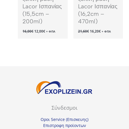
Lacor Ισπανίας
Lacor Ισπανίας
(15,5cm –
(16,2cm –
200ml)
470ml)
Original
Η
Original
Η
16,00
€
12,00
€
21,60
€
16,20
€
+ ΦΠΑ
+ ΦΠΑ
price
τρέχουσα
price
τρέχουσα
was:
τιμή
was:
τιμή
16,00€.
είναι:
21,60€.
είναι:
12,00€.
16,20€.
Σύνδεσμοι
Οροι Service (Επισκευης)
Επιστροφη προϊοντων