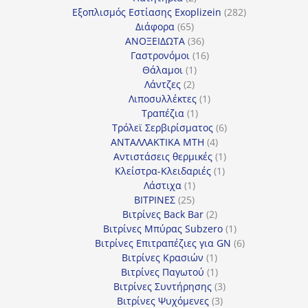
προϊόντα
282
Εξοπλισμός Εστίασης Exoplizein
282
65
προϊόντα
Διάφορα
65
προϊόντα
36
ΑΝΟΞΕΙΔΩΤΑ
36
προϊόντα
16
Γαστρονόμοι
16
1
προϊόντα
Θάλαμοι
1
2
προϊόν
Λάντζες
2
προϊόντα
1
Λιποσυλλέκτες
1
1
προϊόν
Τραπέζια
1
προϊόν
6
Τρόλεϊ Σερβιρίσματος
6
4
προϊόντα
ΑΝΤΑΛΛΑΚΤΙΚΑ MTH
4
προϊόντα
1
Αντιστάσεις θερμικές
1
1
προϊόν
Κλείστρα-Κλειδαριές
1
1
προϊόν
Λάστιχα
1
25
προϊόν
ΒΙΤΡΙΝΕΣ
25
προϊόντα
2
Βιτρίνες Back Bar
2
προϊόντα
1
Βιτρίνες Mπύρας Subzero
1
προϊόν
6
Βιτρίνες Επιτραπέζιες για GN
6
1
προϊόντα
Βιτρίνες Κρασιών
1
προϊόν
1
Βιτρίνες Παγωτού
1
προϊόν
3
Βιτρίνες Συντήρησης
3
3
προϊόντα
Βιτρίνες Ψυχόμενες
3