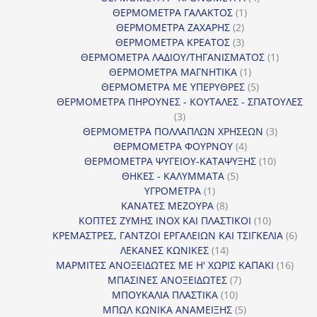
1
προϊόντα
ΘΕΡΜΟΜΕΤΡΑ ΓΑΛΑΚΤΟΣ
1
2
προϊόν
ΘΕΡΜΟΜΕΤΡΑ ΖΑΧΑΡΗΣ
2
προϊόντα
3
ΘΕΡΜΟΜΕΤΡΑ ΚΡΕΑΤΟΣ
3
προϊόντα
1
ΘΕΡΜΟΜΕΤΡΑ ΛΑΔΙΟΥ/ΤΗΓΑΝΙΣΜΑΤΟΣ
1
1
προϊόν
ΘΕΡΜΟΜΕΤΡΑ ΜΑΓΝΗΤΙΚΑ
1
προϊόν
5
ΘΕΡΜΟΜΕΤΡΑ ΜΕ ΥΠΕΡΥΘΡΕΣ
5
προϊόντα
ΘΕΡΜΟΜΕΤΡΑ ΠΗΡΟΥΝΕΣ - ΚΟΥΤΑΛΕΣ - ΣΠΑΤΟΥΛΕΣ
3
3
προϊόντα
3
ΘΕΡΜΟΜΕΤΡΑ ΠΟΛΛΑΠΛΩΝ ΧΡΗΣΕΩΝ
3
4
προϊόντ
ΘΕΡΜΟΜΕΤΡΑ ΦΟΥΡΝΟΥ
4
προϊόντα
10
ΘΕΡΜΟΜΕΤΡΑ ΨΥΓΕΙΟΥ-ΚΑΤΑΨΥΞΗΣ
10
5
προϊόντα
ΘΗΚΕΣ - ΚΑΛΥΜΜΑΤΑ
5
1
προϊόντα
ΥΓΡΟΜΕΤΡΑ
1
προϊόν
8
ΚΑΝΑΤΕΣ ΜΕΖΟΥΡΑ
8
προϊόντα
10
ΚΟΠΤΕΣ ΖΥΜΗΣ INOX ΚΑΙ ΠΛΑΣΤΙΚΟΙ
10
προϊόντα
6
ΚΡΕΜΑΣΤΡΕΣ, ΓΑΝΤΖΟΙ ΕΡΓΑΛΕΙΩΝ ΚΑΙ ΤΣΙΓΚΕΛΙΑ
6
14
προϊ
ΛΕΚΑΝΕΣ ΚΩΝΙΚΕΣ
14
προϊόντα
16
ΜΑΡΜΙΤΕΣ ΑΝΟΞΕΙΔΩΤΕΣ ΜΕ Η' ΧΩΡΙΣ ΚΑΠΑΚΙ
16
7
προϊ
ΜΠΑΣΙΝΕΣ ΑΝΟΞΕΙΔΩΤΕΣ
7
10
προϊόντα
ΜΠΟΥΚΑΛΙΑ ΠΛΑΣΤΙΚΑ
10
προϊόντα
5
ΜΠΩΛ ΚΩΝΙΚΑ ΑΝΑΜΕΙΞΗΣ
5