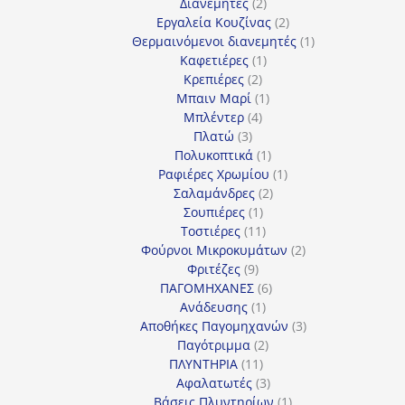
προϊόντα
2
Διανεμητές
2
προϊόντα
2
Εργαλεία Κουζίνας
2
προϊόντα
1
Θερμαινόμενοι διανεμητές
1
1
προϊόν
Καφετιέρες
1
2
προϊόν
Κρεπιέρες
2
προϊόντα
1
Μπαιν Μαρί
1
4
προϊόν
Μπλέντερ
4
3
προϊόντα
Πλατώ
3
προϊόντα
1
Πολυκοπτικά
1
προϊόν
1
Ραφιέρες Χρωμίου
1
2
προϊόν
Σαλαμάνδρες
2
1
προϊόντα
Σουπιέρες
1
προϊόν
11
Τοστιέρες
11
προϊόντα
2
Φούρνοι Μικροκυμάτων
2
9
προϊόντα
Φριτέζες
9
προϊόντα
6
ΠΑΓΟΜΗΧΑΝΕΣ
6
1
προϊόντα
Ανάδευσης
1
προϊόν
3
Αποθήκες Παγομηχανών
3
2
προϊόντα
Παγότριμμα
2
11
προϊόντα
ΠΛΥΝΤΗΡΙΑ
11
προϊόντα
3
Αφαλατωτές
3
προϊόντα
1
Βάσεις Πλυντηρίων
1