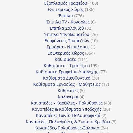
προϊόντα
100
Εξοπλισμός Γραφείου
100
186
προϊόντα
Εξωτερικός Χώρος
186
776
προϊόντα
Έπιπλα
776
προϊόντα
6
Έπιπλα TV - Κονσόλες
6
32
προϊόντα
Έπιπλα Σαλονιού
32
προϊόντα
76
Έπιπλα Υπνοδωματίου
76
10
προϊόντα
Επιφάνειες Τραπεζιών
10
1
προϊόντα
Ερμάρια - Ντουλάπες
1
354
προϊόν
Εσωτερικός Χώρος
354
111
προϊόντα
Καθίσματα
111
προϊόντα
199
Καθίσματα - Τραπέζια
199
προϊόντα
77
Καθίσματα Γραφείου-Υποδοχής
77
30
προϊόντα
Καθίσματα Διευθυντικά
30
προϊόντα
17
Καθίσματα Εργασίας - Μαθητείας
17
5
προϊόντα
Καθρέπτες
5
4
προϊόντα
Καλόγεροι
4
προϊόντα
48
Καναπέδες - Καρέκλες - Πολυθρόνες
48
30
προϊόντα
Καναπέδες & Καθίσματα Υποδοχής
30
2
προϊόντα
Καναπέδες Γωνία-Πολυμορφικοί
2
προϊόντα
3
Καναπέδες-Πολυθρόνες & Σκαμπό Κρεβάτι
3
34
προϊόντ
Καναπέδες-Πολυθρόνες-Σαλόνια
34