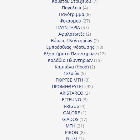
7
προϊόντα
Καθέτου Στοιχείου
7
4
προϊόντα
Παγολέπι
4
προϊόντα
8
Παγότριμμα
8
27
προϊόντα
Ψεκασμού
27
57
προϊόντα
ΠΛΥΝΤΗΡΙΑ
57
προϊόντα
2
Αφαλατωτές
2
προϊόντα
2
Βάσεις Πλυντηρίων
2
προϊόντα
18
Εμπρόσθιας Φόρτωσης
18
προϊόντα
12
Εξαρτήματα Πλυντηρίων
12
15
προϊόντα
Καλάθια Πλυντηρίων
15
2
προϊόντα
Καμπάνα (Hood)
2
5
προϊόντα
Σκευών
5
προϊόντα
3
ΠΟΡΤΕΣ MTH
3
προϊόντα
92
ΠΡΟΜΗΘΕΥΤΕΣ
92
2
προϊόντα
ARISTARCO
2
3
προϊόντα
EFFEUNO
3
4
προϊόντα
FRIGUS
4
προϊόντα
1
GALORE
1
προϊόν
17
GIADOS
17
21
προϊόντα
MTH
21
προϊόντα
8
PIRON
8
2
προϊόντα
PLUM
2