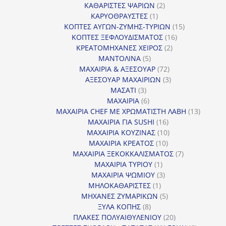
προϊόντα
2
ΚΑΘΑΡΙΣΤΕΣ ΨΑΡΙΩΝ
2
1
προϊόντα
ΚΑΡΥΟΘΡΑΥΣΤΕΣ
1
προϊόν
15
ΚΟΠΤΕΣ ΑΥΓΩΝ-ΖΥΜΗΣ-ΤΥΡΙΩΝ
15
16
προϊόντα
ΚΟΠΤΕΣ ΞΕΦΛΟΥΔΙΣΜΑΤΟΣ
16
2
προϊόντα
ΚΡΕΑΤΟΜΗΧΑΝΕΣ ΧΕΙΡΟΣ
2
5
προϊόντα
ΜΑΝΤΟΛΙΝΑ
5
προϊόντα
72
ΜΑΧΑΙΡΙΑ & ΑΞΕΣΟΥΑΡ
72
προϊόντα
3
ΑΞΕΣΟΥΑΡ ΜΑΧΑΙΡΙΩΝ
3
3
προϊόντα
ΜΑΣΑΤΙ
3
προϊόντα
6
ΜΑΧΑΙΡΙΑ
6
προϊόντα
13
ΜΑΧΑΙΡΙΑ CHEF ΜΕ ΧΡΩΜΑΤΙΣΤΗ ΛΑΒΗ
13
16
προϊόντ
ΜΑΧΑΙΡΙΑ ΓΙΑ SUSHI
16
προϊόντα
10
ΜΑΧΑΙΡΙΑ ΚΟΥΖΙΝΑΣ
10
10
προϊόντα
ΜΑΧΑΙΡΙΑ ΚΡΕΑΤΟΣ
10
προϊόντα
7
ΜΑΧΑΙΡΙΑ ΞΕΚΟΚΚΑΛΙΣΜΑΤΟΣ
7
1
προϊόντα
ΜΑΧΑΙΡΙΑ ΤΥΡΙΟΥ
1
προϊόν
3
ΜΑΧΑΙΡΙΑ ΨΩΜΙΟΥ
3
1
προϊόντα
ΜΗΛΟΚΑΘΑΡΙΣΤΕΣ
1
προϊόν
5
ΜΗΧΑΝΕΣ ΖΥΜΑΡΙΚΩΝ
5
8
προϊόντα
ΞΥΛΑ ΚΟΠΗΣ
8
προϊόντα
20
ΠΛΑΚΕΣ ΠΟΛΥΑΙΘΥΛΕΝΙΟΥ
20