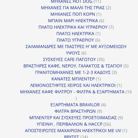
11
προϊόν
ΜΗΧΑΝΕΣ HOT DOG
11
προϊόντα
2
ΜΗΧΑΝΕΣ ΓΙΑ ΜΑΛΛΙ ΤΗΣ ΓΡΙΑΣ
2
1
προϊόντα
ΜΗΧΑΝΕΣ ΠΟΠ ΚΟΡΝ
1
προϊόν
6
ΜΠΑΙΝ ΜΑΡΙ ΗΛΕΚΤΡΙΚΑ
6
προϊόντα
7
ΠΛΑΤΩ ΗΛΕΚΤΡΙΚΑ ΚΑΙ ΥΓΡΑΕΡΙΟΥ
7
1
προϊόντα
ΠΛΑΤΩ ΗΛΕΚΤΡΙΚΑ
1
6
προϊόν
ΠΛΑΤΩ ΥΓΡΑΕΡΙΟΥ
6
προϊόντα
ΣΑΛΑΜΑΝΔΡΕΣ ΜΕ ΠΙΑΣΤΡΕΣ Η' ΜΕ ΑΥΞΟΜΕΙΩΣΗ
6
ΥΨΟΥΣ
6
προϊόντα
35
ΣΥΣΚΕΥΕΣ CAFE-ΠΑΓΩΤΟΥ
35
προϊόντα
5
ΒΡΑΣΤΗΡΕΣ ΚΑΦΕ, ΝΕΡΟΥ, ΓΑΛΑΚΤΟΣ & ΤΣΑΓΙΟΥ
5
3
προϊ
ΓΡΑΝΙΤΟΜΗΧΑΝΕΣ ΜΕ 1-2-3 ΚΑΔΟΥΣ
3
1
προϊόντα
ΚΑΝΑΤΕΣ ΜΠΛΕΝΤΕΡ
1
προϊόν
1
ΛΕΜΟΝΟΣΤΙΦΤΕΣ ΧΕΙΡΟΣ ΚΑΙ ΗΛΕΚΤΡΙΚΟΙ
1
προϊόν
ΜΗΧΑΝΕΣ ΚΑΦΕ ΦΙΛΤΡΟΥ - ΦΙΛΤΡΑ & ΕΞΑΡΤΗΜΑΤΑ
16
16
προϊόντα
4
ΕΞΑΡΤΗΜΑΤΑ BRAVILOR
4
9
προϊόντα
ΦΙΛΤΡΑ ΒΡΑΣΤΗΡΩΝ
9
προϊόντα
9
ΜΠΛΕΝΤΕΡ ΚΑΙ ΣΥΣΚΕΥΕΣ ΠΡΟΕΤΟΙΜΑΣΙΑΣ
9
56
προϊόντ
ΥΓΙΕΙΝΗ , ΠΕΡΙΒΑΛΛΟΝ & HACCP
56
προϊόντα
1
ΑΠΟΣΤΕΙΡΩΤΕΣ ΜΑΧΑΙΡΙΩΝ ΗΛΕΚΤΡΙΚΟΙ ΜΕ UV
1
24
προϊό
ΒΡΥΣΕΣ
24