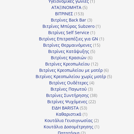
1
προϊόντα
Υγειονομικές γωνίες
1
5
προϊόν
ΑΤΑΞΙΝΟΜΗΤΑ
5
153
προϊόντα
ΒΙΤΡΙΝΕΣ
153
προϊόντα
3
Βιτρίνες Back Bar
3
προϊόντα
1
Βιτρίνες Mπύρας Subzero
1
1
προϊόν
Βιτρίνες Self Service
1
προϊόν
1
Βιτρίνες Επιτραπέζιες για GN
1
15
προϊόν
Βιτρίνες Θερμαινόμενες
15
5
προϊόντα
Βιτρίνες Κατάψυξης
5
6
προϊόντα
Βιτρίνες Κρασιών
6
προϊόντα
12
Βιτρίνες Κρεοπωλείου
12
προϊόντα
6
Βιτρίνες Κρεοπωλείου με μοτέρ
6
προϊόντα
5
Βιτρίνες Κρεοπωλείου χωρίς μοτέρ
5
4
προϊόντα
Βιτρίνες Ουδέτερες
4
3
προϊόντα
Βιτρίνες Παγωτού
3
προϊόντα
38
Βιτρίνες Συντήρησης
38
22
προϊόντα
Βιτρίνες Ψυχόμενες
22
53
προϊόντα
ΕΙΔΗ BARISTA
53
προϊόντα
1
Καθαριστικά
1
προϊόν
2
Κουτάλια Γευσιγνωσίας
2
προϊόντα
1
Κουτάλια Δοσομέτρησης
1
2
προϊόν
Πατητήρια
2