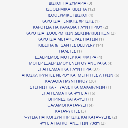
3
προϊόντα
ΔΙΣΚΟΙ ΓΙΑ ΖΥΜΑΡΙΑ
3
προϊόντα
12
ΙΣΟΘΕΡΜΙΚΑ ΚΙΒΩΤΙΑ
12
4
προϊόντα
ΙΣΟΘΕΡΜΙΚΟΙ ΔΙΣΚΟΙ
4
προϊόντα
1
ΚΑΡΟΤΣΙΑ ΓΕΝΙΚΗΣ ΧΡΗΣΗΣ
1
προϊόν
2
ΚΑΡΟΤΣΙΑ ΓΙΑ ΚΑΛΑΘΙΑ ΠΛΥΝΤΗΡΙΟΥ
2
προϊόντα
2
ΚΑΡΟΤΣΙΑ ΙΣΟΘΕΡΜΙΚΩΝ ΔΙΣΚΩΝ/ΚΙΒΩΤΙΩΝ
2
1
προϊόν
ΚΑΡΟΤΣΙΑ ΜΕΤΑΦΟΡΑΣ ΠΙΑΤΩΝ
1
14
προϊόν
ΚΙΒΩΤΙΑ & ΤΣΑΝΤΕΣ DELIVERY
14
1
προϊόντα
ΠΑΛΕΤΕΣ
1
προϊόν
4
ΕΞΑΕΡΙΣΜΟΣ ΜΟΤΕΡ ΚΑΙ ΦΙΛΤΡΑ
4
προϊόντα
4
ΜΟΤΕΡ ΕΞΑΕΡΙΣΜΟΥ ΕΝΕΡΓΟΥ ΑΝΘΡΑΚΑ
4
37
προϊόντ
ΕΠΑΓΓΕΛΜΑΤΙΚΑ ΠΛΥΝΤΗΡΙΑ
37
προϊόντα
6
ΑΠΟΣΚΛΗΡΥΝΤΕΣ ΝΕΡΟΥ ΚΑΙ ΜΕΤΡΗΤΕΣ ΛΙΤΡΩΝ
6
30
προϊ
ΚΑΛΑΘΙΑ ΠΛΥΝΤΗΡΙΟΥ
30
προϊόντα
1
ΣΤΕΓΝΩΤΙΚΑ - ΓΥΑΛΙΣΤΙΚΑ ΜΑΧΑΙΡ/ΝΩΝ
1
16
προϊόν
ΕΠΑΓΓΕΛΜΑΤΙΚΑ ΨΥΓΕΙΑ
16
1
προϊόντα
ΒΙΤΡΙΝΕΣ ΚΑΤΑΨΥΞΗ
1
προϊόν
4
ΘΑΛΑΜΟΙ ΚΑΤΑΨΥΞΗ
4
3
προϊόντα
ΚΑΤΑΨΥΚΤΕΣ
3
προϊόντα
2
ΨΥΓΕΙΑ ΠΑΓΚΟΙ ΣΥΝΤΗΡΗΣΗΣ ΚΑΙ ΚΑΤΑΨΥΞΗΣ
2
2
προϊό
ΨΥΓΕΙΑ ΠΑΓΚΟΙ ΑΝΩ ΤΩΝ 70cm
2