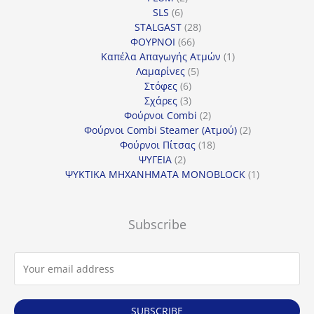
6
προϊόντα
SLS
6
προϊόντα
28
STALGAST
28
66
προϊόντα
ΦΟΥΡΝΟΙ
66
προϊόντα
1
Καπέλα Απαγωγής Ατμών
1
5
προϊόν
Λαμαρίνες
5
6
προϊόντα
Στόφες
6
προϊόντα
3
Σχάρες
3
προϊόντα
2
Φούρνοι Combi
2
προϊόντα
2
Φούρνοι Combi Steamer (Ατμού)
2
18
προϊόντα
Φούρνοι Πίτσας
18
2
προϊόντα
ΨΥΓΕΙΑ
2
προϊόντα
1
ΨΥΚΤΙΚΑ ΜΗΧΑΝΗΜΑΤΑ MONOBLOCK
1
προϊόν
Subscribe
SUBSCRIBE