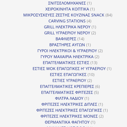
1
προϊόν
ΣΝΙΤΣΕΛΟΜΗΧΑΝΕΣ
1
προϊόν
1
ΧΕΙΡΟΚΙΝΗΤΑ ΚΟΠΤΙΚΑ
1
προϊόν
84
ΜΙΚΡΟΣΥΣΚΕΥΕΣ ΖΕΣΤΗΣ ΚΟΥΖΙΝΑΣ SNACK
84
4
προϊόντ
CARVING STATIONS
4
προϊόντα
1
GRILL ΗΛΕΚΤΡΙΚΑ ΝΕΡΟΥ
1
2
προϊόν
GRILL ΥΓΡΑΕΡΙΟΥ ΝΕΡΟΥ
2
14
προϊόντα
ΒΑΦΛΙΕΡΕΣ
14
προϊόντα
1
ΒΡΑΣΤΗΡΕΣ ΑΥΓΩΝ
1
προϊόν
2
ΓΥΡΟΙ ΗΛΕΚΤΡΙΚΟΙ & ΥΓΡΑΕΡΙΟΥ
2
2
προϊόντα
ΓΥΡΟΥ ΜΑΧΑΙΡΙΑ ΗΛΕΚΤΡΙΚΑ
2
13
προϊόντα
ΕΠΑΓΓΕΛΜΑΤΙΚΕΣ ΕΣΤΙΕΣ
13
προϊόντα
1
ΕΣΤΙΕΣ WOK ΕΠΑΓΩΓΙΚΕΣ Η' ΥΓΡΑΕΡΙΟΥ
1
10
προϊόν
ΕΣΤΙΕΣ ΕΠΑΓΩΓΙΚΕΣ
10
2
προϊόντα
ΕΣΤΙΕΣ ΥΓΡΑΕΡΙΟΥ
2
προϊόντα
6
ΕΠΑΓΓΕΛΜΑΤΙΚΕΣ ΚΡΕΠΙΕΡΕΣ
6
5
προϊόντα
ΕΠΑΓΓΕΛΜΑΤΙΚΕΣ ΦΡΙΤΕΖΕΣ
5
1
προϊόντα
ΦΙΛΤΡΑ ΛΑΔΙΟΥ
1
προϊόν
1
ΦΡΙΤΕΖΕΣ ΗΛΕΚΤΡΙΚΕΣ ΔΙΠΛΕΣ
1
προϊόν
1
ΦΡΙΤΕΖΕΣ ΗΛΕΚΤΡΙΚΕΣ ΕΠΑΓΩΓΙΚΕΣ
1
2
προϊόν
ΦΡΙΤΕΖΕΣ ΗΛΕΚΤΡΙΚΕΣ ΜΟΝΕΣ
2
1
προϊόντα
ΘΕΡΜΑΝΤΙΚΑ ΦΑΓΗΤΟΥ
1