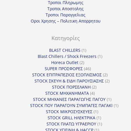
Τροποι Πληρωμης
Τροποι Αποστολης
Τροποι Παραγγελιας
Οροι Χρησης – Πολιτικη Απορρητου
Κατηγορίες
1
BLAST CHILLERS
1
προϊόν
1
Blast Chillers / Shock Freezers
1
2
προϊόν
Horeca Outlet
2
προϊόντα
46
SUPER ΠΡΟΣΦΟΡΕΣ
46
προϊόντα
2
STOCK ΕΠΙΤΡΑΠΕΖΙΟΣ ΕΞΟΠΛΙΣΜΟΣ
2
προϊόντα
2
STOCK ΣΚΕΥΗ & ΕΙΔΗ ΠΑΡΟΥΣΙΑΣΗΣ
2
2
προϊόντα
STOCK ΠΟΡΣΕΛΑΝΗ
2
4
προϊόντα
STOCK ΜΗΧΑΝΗΜΑΤΑ
4
προϊόντα
1
STOCK ΜΗΧΑΝΕΣ ΠΑΡΑΓΩΓΗΣ ΠΑΓΟΥ
1
προϊόν
1
STOCK ΠΟΥ ΠΑΡΑΓΟΥΝ ΣΥΜΠΑΓΕΣ ΠΑΓΑΚΙ
1
1
προϊόν
STOCK ΜΙΚΡΟΣΥΣΚΕΥΕΣ
1
προϊόν
1
STOCK GRILL ΗΛΕΚΤΡΙΚΑ
1
προϊόν
1
STOCK ΠΛΑΤΩ ΥΓΡΑΕΡΙΟΥ
1
1
προϊόν
STOCK ΥΓΙΕΙΝΗ & HACCP
1