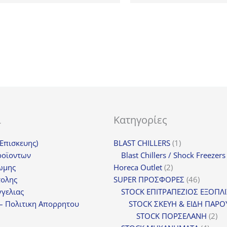
was:
τιμή
was:
τιμ
15,80€.
είναι:
21,60€.
είν
11,85€.
16,
ι
Κατηγορίες
1
(Επισκευης)
BLAST CHILLERS
1
προϊόν
ροϊοντων
Blast Chillers / Shock Freezers
2
ωμης
Horeca Outlet
2
προϊόντα
46
τολης
SUPER ΠΡΟΣΦΟΡΕΣ
46
προϊόντ
γελιας
STOCK ΕΠΙΤΡΑΠΕΖΙΟΣ ΕΞΟΠΛ
– Πολιτικη Απορρητου
STOCK ΣΚΕΥΗ & ΕΙΔΗ ΠΑΡΟ
2
STOCK ΠΟΡΣΕΛΑΝΗ
2