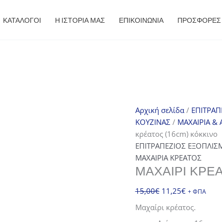
ΚΑΤΑΛΟΓΟΙ
Η ΙΣΤΟΡΙΑ ΜΑΣ
ΕΠΙΚΟΙΝΩΝΙΑ
ΠΡΟΣΦΟΡΈΣ
Αρχική σελίδα
/
ΕΠΙΤΡΑΠ
ΚΟΥΖΙΝΑΣ
/
ΜΑΧΑΙΡΙΑ &
κρέατος (16cm) κόκκινο
ΕΠΙΤΡΑΠΕΖΙΟΣ ΕΞΟΠΛΙΣ
ΜΑΧΑΙΡΙΑ ΚΡΕΑΤΟΣ
ΜΑΧΑΊΡΙ ΚΡΈΑ
Original
Η
15,00
€
11,25
€
+ ΦΠΑ
price
τρέχουσα
Μαχαίρι κρέατος.
was:
τιμή