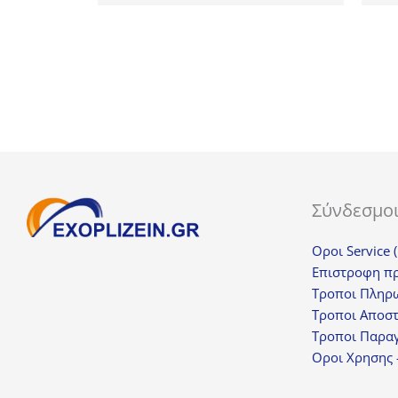
18,23€.
Σύνδεσμο
Οροι Service 
Επιστροφη π
Τροποι Πληρ
Τροποι Αποσ
Τροποι Παραγ
Οροι Χρησης 