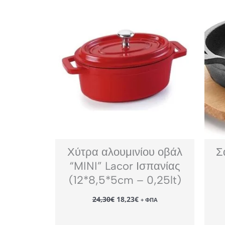
Χύτρα αλουμινίου οβάλ
Σ
“MINI” Lacor Ισπανίας
(12*8,5*5cm – 0,25lt)
Original
Η
24,30
€
18,23
€
+ ΦΠΑ
price
τρέχουσα
was:
τιμή
24,30€.
είναι: