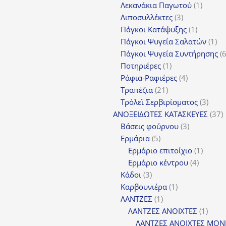
προϊόντα
1
Λεκανάκια Παγωτού
1
3
προϊόν
Λιποσυλλέκτες
3
προϊόντα
1
Πάγκοι Κατάψυξης
1
προϊόν
1
Πάγκοι Ψυγεία Σαλατών
1
πρ
Πάγκοι Ψυγεία Συντήρησης
1
Ποτηριέρες
1
προϊόν
4
Ράφια-Ραφιέρες
4
21
προϊόντα
Τραπέζια
21
προϊόντα
3
Τρόλεϊ Σερβιρίσματος
3
προϊ
3
ΑΝΟΞΕΙΔΩΤΕΣ ΚΑΤΑΣΚΕΥΕΣ
37
3
π
Βάσεις φούρνου
3
5
προϊόντα
Ερμάρια
5
προϊόντα
1
Ερμάριο επιτοίχιο
1
4
προϊόν
Ερμάριο κέντρου
4
3
προϊόντ
Κάδοι
3
προϊόντα
1
Καρβουνιέρα
1
1
προϊόν
ΛΑΝΤΖΕΣ
1
προϊόν
1
ΛΑΝΤΖΕΣ ΑΝΟΙΧΤΕΣ
1
προϊ
ΛΑΝΤΖΕΣ ΑΝΟΙΧΤΕΣ ΜΟΝ