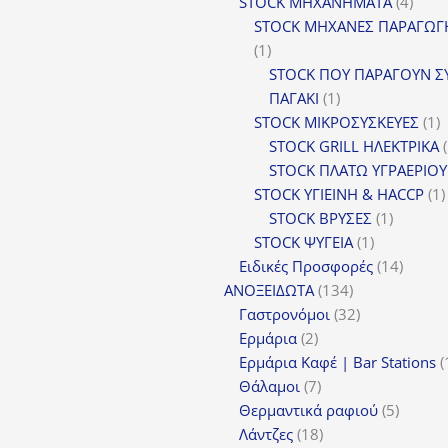
4
πρ
STOCK ΜΗΧΑΝΗΜΑΤΑ
4
προϊ
STOCK ΜΗΧΑΝΕΣ ΠΑΡΑΓΩΓ
1
1
προϊόν
STOCK ΠΟΥ ΠΑΡΑΓΟΥΝ Σ
1
ΠΑΓΑΚΙ
1
προϊόν
1
STOCK ΜΙΚΡΟΣΥΣΚΕΥΕΣ
1
π
STOCK GRILL ΗΛΕΚΤΡΙΚΑ
STOCK ΠΛΑΤΩ ΥΓΡΑΕΡΙΟΥ
STOCK ΥΓΙΕΙΝΗ & HACCP
1
1
STOCK ΒΡΥΣΕΣ
1
1
προϊόν
STOCK ΨΥΓΕΙΑ
1
προϊόν
14
Ειδικές Προσφορές
14
134
προϊόν
ΑΝΟΞΕΙΔΩΤΑ
134
προϊόντα
32
Γαστρονόμοι
32
2
προϊόντα
Ερμάρια
2
προϊόντα
Ερμάρια Καφέ | Bar Stations
7
Θάλαμοι
7
προϊόντα
5
Θερμαντικά ραφιού
5
18
προϊόν
Λάντζες
18