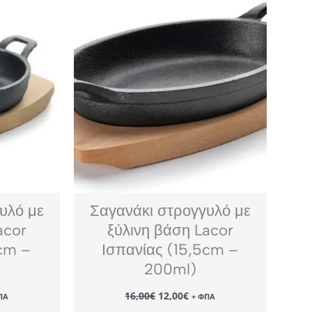
υλό με
Σαγανάκι στρογγυλό με
acor
ξύλινη βάση Lacor
2cm –
Ισπανίας (15,5cm –
200ml)
Original
Η
16,00
€
12,00
€
ΠΑ
+ ΦΠΑ
χουσα
price
τρέχουσα