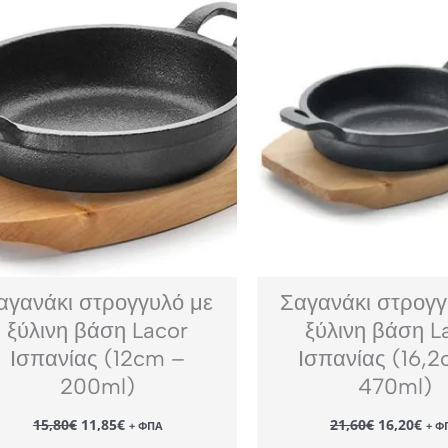
αγανάκι στρογγυλό με
Σαγανάκι στρογγ
ξύλινη βάση Lacor
ξύλινη βάση L
Ισπανίας (12cm –
Ισπανίας (16,
200ml)
470ml)
Original
Η
Original
Η
15,80
€
11,85
€
21,60
€
16,20
€
+ ΦΠΑ
+ Φ
price
τρέχουσα
price
τρέ