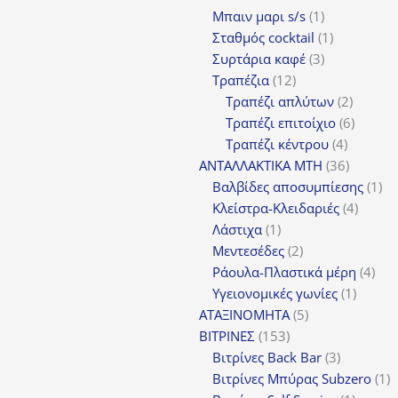
1
Μπαιν μαρι s/s
1
προϊόν
1
Σταθμός cocktail
1
3
προϊόν
Συρτάρια καφέ
3
12
προϊόντα
Τραπέζια
12
προϊόντα
2
Τραπέζι απλύτων
2
προϊόν
6
Τραπέζι επιτοίχιο
6
4
προϊόν
Τραπέζι κέντρου
4
προϊόντ
36
ΑΝΤΑΛΛΑΚΤΙΚΑ MTH
36
προϊόντ
1
Βαλβίδες αποσυμπίεσης
1
4
πρ
Κλείστρα-Κλειδαριές
4
1
προϊόν
Λάστιχα
1
προϊόν
2
Μεντεσέδες
2
προϊόντα
4
Ράουλα-Πλαστικά μέρη
4
1
προ
Υγειονομικές γωνίες
1
5
προϊόν
ΑΤΑΞΙΝΟΜΗΤΑ
5
153
προϊόντα
ΒΙΤΡΙΝΕΣ
153
προϊόντα
3
Βιτρίνες Back Bar
3
προϊόντα
1
Βιτρίνες Mπύρας Subzero
1