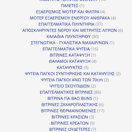
1
προϊόντα
ΠΑΛΕΤΕΣ
1
προϊόν
4
ΕΞΑΕΡΙΣΜΟΣ ΜΟΤΕΡ ΚΑΙ ΦΙΛΤΡΑ
4
προϊόντα
4
ΜΟΤΕΡ ΕΞΑΕΡΙΣΜΟΥ ΕΝΕΡΓΟΥ ΑΝΘΡΑΚΑ
4
37
προϊόντ
ΕΠΑΓΓΕΛΜΑΤΙΚΑ ΠΛΥΝΤΗΡΙΑ
37
προϊόντα
6
ΑΠΟΣΚΛΗΡΥΝΤΕΣ ΝΕΡΟΥ ΚΑΙ ΜΕΤΡΗΤΕΣ ΛΙΤΡΩΝ
6
30
προϊ
ΚΑΛΑΘΙΑ ΠΛΥΝΤΗΡΙΟΥ
30
προϊόντα
1
ΣΤΕΓΝΩΤΙΚΑ - ΓΥΑΛΙΣΤΙΚΑ ΜΑΧΑΙΡ/ΝΩΝ
1
16
προϊόν
ΕΠΑΓΓΕΛΜΑΤΙΚΑ ΨΥΓΕΙΑ
16
1
προϊόντα
ΒΙΤΡΙΝΕΣ ΚΑΤΑΨΥΞΗ
1
προϊόν
4
ΘΑΛΑΜΟΙ ΚΑΤΑΨΥΞΗ
4
3
προϊόντα
ΚΑΤΑΨΥΚΤΕΣ
3
προϊόντα
2
ΨΥΓΕΙΑ ΠΑΓΚΟΙ ΣΥΝΤΗΡΗΣΗΣ ΚΑΙ ΚΑΤΑΨΥΞΗΣ
2
2
προϊό
ΨΥΓΕΙΑ ΠΑΓΚΟΙ ΑΝΩ ΤΩΝ 70cm
2
2
προϊόντα
ΨΥΓΕΙΟ ΣΚΟΥΠΙΔΙΩΝ
2
προϊόντα
86
ΕΠΑΓΓΕΛΜΑΤΙΚΕΣ ΒΙΤΡΙΝΕΣ
86
1
προϊόντα
ΒΙΤΡΙΝΑ ΓΙΑ BAO BUNS
1
προϊόν
6
ΒΙΤΡΙΝΕΣ ΖΑΧΑΡΟΠΛΑΣΤΙΚΗΣ
6
προϊόντα
17
ΒΙΤΡΙΝΕΣ ΘΕΡΜΑΙΝΟΜΕΝΕΣ
17
3
προϊόντα
ΒΙΤΡΙΝΕΣ ΚΡΑΣΙΩΝ
3
προϊόντα
5
ΒΙΤΡΙΝΕΣ ΚΡΕΑΤΩΝ
5
προϊόντα
7
ΒΙΤΡΙΝΕΣ ΟΥΔΕΤΕΡΕΣ
7