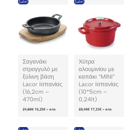
Sale!
Sale!
Σαγανάκι
Χύτρα
στρογγυλό με
αλουμινίου με
ξύλινη βάση
καπάκι “MINI”
Lacor Ισπανίας
Lacor Ισπανίας
(16,2cm –
(10*5cm –
470ml)
0,24lt)
Original
Η
Original
Η
21,60
€
16,20
€
23,10
€
17,33
€
+ ΦΠΑ
+ ΦΠΑ
price
τρέχουσα
price
τρέχουσα
was:
τιμή
was:
τιμή
21,60€.
είναι:
23,10€.
είναι:
16,20€.
17,33€.
Sale!
Sale!