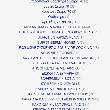
προϊόντα
2
Επιδαπέδιοι Βραστήρες Σειρά 70
2
3
προϊόντα
Εστίες Σειρά 70
3
προϊόντα
2
Κουζίνες Σειρά 70
2
1
προϊόντα
Ουδέτερα
1
προϊόν
1
Φριτέζες Σειρά 70
1
προϊόν
444
ΜΗΧΑΝΗΜΑΤΑ ΜΑΖΙΚΗΣ ΕΣΤΙΑΣΗΣ
444
προϊόντα
4
BUFFET-ΜΠΟΥΦΕ ΕΠΙΠΛΑ 'Η ΕΝΤΟΙΧΙΖΟΜΕΝΑ
4
1
προϊόν
BUFFET ΕΝΤΟΙΧΙΖΟΜΕΝΑ
1
προϊόν
3
BUFFET ΘΕΡΜΑΙΝΟΜΕΝΑ
3
προϊόντα
15
EXCLUSIVE ΣΥΣΚΕΥΕΣ & SOUS VIDE COOKING
15
6
προϊόν
SOUS VIDE COOKERS
6
προϊόντα
1
ΑΦΥΓΡΑΝΤΗΡΕΣ ΑΠΟΞΗΡΑΝΤΕΣ ΤΡΟΦΙΜΩΝ
1
8
προϊόν
ΣΥΣΚΕΥΑΣΤΙΚΑ ΕΝ ΚΕΝΩ VACUUM
8
40
προϊόντα
ΑΠΟΘΗΚΕΥΣΗ & ΜΕΤΑΦΟΡΑ
40
3
προϊόντα
ΔΙΣΚΟΙ ΓΙΑ ΖΥΜΑΡΙΑ
3
προϊόντα
12
ΙΣΟΘΕΡΜΙΚΑ ΚΙΒΩΤΙΑ
12
4
προϊόντα
ΙΣΟΘΕΡΜΙΚΟΙ ΔΙΣΚΟΙ
4
προϊόντα
1
ΚΑΡΟΤΣΙΑ ΓΕΝΙΚΗΣ ΧΡΗΣΗΣ
1
προϊόν
2
ΚΑΡΟΤΣΙΑ ΓΙΑ ΚΑΛΑΘΙΑ ΠΛΥΝΤΗΡΙΟΥ
2
προϊόντα
2
ΚΑΡΟΤΣΙΑ ΙΣΟΘΕΡΜΙΚΩΝ ΔΙΣΚΩΝ/ΚΙΒΩΤΙΩΝ
2
1
προϊόν
ΚΑΡΟΤΣΙΑ ΜΕΤΑΦΟΡΑΣ ΠΙΑΤΩΝ
1
14
προϊόν
ΚΙΒΩΤΙΑ & ΤΣΑΝΤΕΣ DELIVERY
14