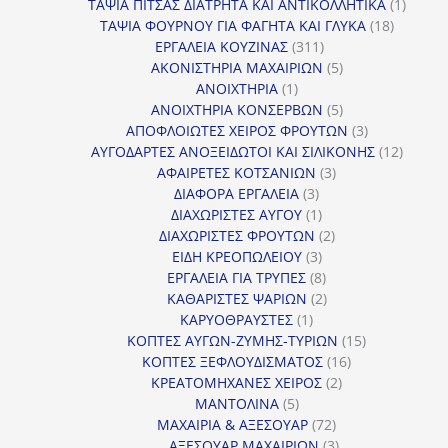
προϊόντα
1
ΤΑΨΙΑ ΠΙΤΣΑΣ ΔΙΑΤΡΗΤΑ ΚΑΙ ΑΝΤΙΚΟΛΛΗΤΙΚΑ
1
18
προϊόν
ΤΑΨΙΑ ΦΟΥΡΝΟΥ ΓΙΑ ΦΑΓΗΤΑ ΚΑΙ ΓΛΥΚΑ
18
311
προϊόντ
ΕΡΓΑΛΕΙΑ ΚΟΥΖΙΝΑΣ
311
προϊόντα
5
ΑΚΟΝΙΣΤΗΡΙΑ ΜΑΧΑΙΡΙΩΝ
5
1
προϊόντα
ΑΝΟΙΧΤΗΡΙΑ
1
προϊόν
5
ΑΝΟΙΧΤΗΡΙΑ ΚΟΝΣΕΡΒΩΝ
5
προϊόντα
3
ΑΠΟΦΛΟΙΩΤΕΣ ΧΕΙΡΟΣ ΦΡΟΥΤΩΝ
3
προϊόντα
12
ΑΥΓΟΔΑΡΤΕΣ ΑΝΟΞΕΙΔΩΤΟΙ ΚΑΙ ΣΙΛΙΚΟΝΗΣ
12
3
προϊόν
ΑΦΑΙΡΕΤΕΣ ΚΟΤΣΑΝΙΩΝ
3
3
προϊόντα
ΔΙΑΦΟΡΑ ΕΡΓΑΛΕΙΑ
3
προϊόντα
1
ΔΙΑΧΩΡΙΣΤΕΣ ΑΥΓΟΥ
1
προϊόν
2
ΔΙΑΧΩΡΙΣΤΕΣ ΦΡΟΥΤΩΝ
2
3
προϊόντα
ΕΙΔΗ ΚΡΕΟΠΩΛΕΙΟΥ
3
προϊόντα
8
ΕΡΓΑΛΕΙΑ ΓΙΑ ΤΡΥΠΕΣ
8
προϊόντα
2
ΚΑΘΑΡΙΣΤΕΣ ΨΑΡΙΩΝ
2
1
προϊόντα
ΚΑΡΥΟΘΡΑΥΣΤΕΣ
1
προϊόν
15
ΚΟΠΤΕΣ ΑΥΓΩΝ-ΖΥΜΗΣ-ΤΥΡΙΩΝ
15
16
προϊόντα
ΚΟΠΤΕΣ ΞΕΦΛΟΥΔΙΣΜΑΤΟΣ
16
2
προϊόντα
ΚΡΕΑΤΟΜΗΧΑΝΕΣ ΧΕΙΡΟΣ
2
5
προϊόντα
ΜΑΝΤΟΛΙΝΑ
5
προϊόντα
72
ΜΑΧΑΙΡΙΑ & ΑΞΕΣΟΥΑΡ
72
προϊόντα
3
ΑΞΕΣΟΥΑΡ ΜΑΧΑΙΡΙΩΝ
3