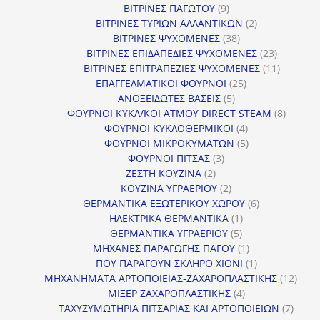
9
προϊόντα
ΒΙΤΡΙΝΕΣ ΠΑΓΩΤΟΥ
9
προϊόντα
2
ΒΙΤΡΙΝΕΣ ΤΥΡΙΩΝ ΑΛΛΑΝΤΙΚΩΝ
2
38
προϊόντα
ΒΙΤΡΙΝΕΣ ΨΥΧΟΜΕΝΕΣ
38
προϊόντα
23
ΒΙΤΡΙΝΕΣ ΕΠΙΔΑΠΕΔΙΕΣ ΨΥΧΟΜΕΝΕΣ
23
προϊόντα
11
ΒΙΤΡΙΝΕΣ ΕΠΙΤΡΑΠΕΖΙΕΣ ΨΥΧΟΜΕΝΕΣ
11
25
προϊόντ
ΕΠΑΓΓΕΛΜΑΤΙΚΟΙ ΦΟΥΡΝΟΙ
25
5
προϊόντα
ΑΝΟΞΕΙΔΩΤΕΣ ΒΑΣΕΙΣ
5
προϊόντα
8
ΦΟΥΡΝΟΙ ΚΥΚΛ/ΚΟΙ ΑΤΜΟΥ DIRECT STEAM
8
4
προϊόν
ΦΟΥΡΝΟΙ ΚΥΚΛΟΘΕΡΜΙΚΟΙ
4
προϊόντα
5
ΦΟΥΡΝΟΙ ΜΙΚΡΟΚΥΜΑΤΩΝ
5
3
προϊόντα
ΦΟΥΡΝΟΙ ΠΙΤΣΑΣ
3
2
προϊόντα
ΖΕΣΤΗ ΚΟΥΖΙΝΑ
2
προϊόντα
2
ΚΟΥΖΙΝΑ ΥΓΡΑΕΡΙΟΥ
2
προϊόντα
6
ΘΕΡΜΑΝΤΙΚΑ ΕΞΩΤΕΡΙΚΟΥ ΧΩΡΟΥ
6
1
προϊόντα
ΗΛΕΚΤΡΙΚΑ ΘΕΡΜΑΝΤΙΚΑ
1
5
προϊόν
ΘΕΡΜΑΝΤΙΚΑ ΥΓΡΑΕΡΙΟΥ
5
προϊόντα
1
ΜΗΧΑΝΕΣ ΠΑΡΑΓΩΓΗΣ ΠΑΓΟΥ
1
προϊόν
1
ΠΟΥ ΠΑΡΑΓΟΥΝ ΣΚΛΗΡΟ ΧΙΟΝΙ
1
προϊόν
12
ΜΗΧΑΝΗΜΑΤΑ ΑΡΤΟΠΟΙΕΙΑΣ-ΖΑΧΑΡΟΠΛΑΣΤΙΚΗΣ
12
4
προϊ
ΜΙΞΕΡ ΖΑΧΑΡΟΠΛΑΣΤΙΚΗΣ
4
προϊόντα
7
ΤΑΧΥΖΥΜΩΤΗΡΙΑ ΠΙΤΣΑΡΙΑΣ ΚΑΙ ΑΡΤΟΠΟΙΕΙΩΝ
7