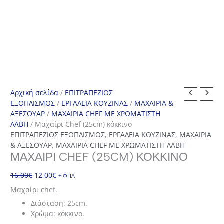
Αρχική σελίδα
/
ΕΠΙΤΡΑΠΕΖΙΟΣ
ΕΞΟΠΛΙΣΜΟΣ
/
ΕΡΓΑΛΕΙΑ ΚΟΥΖΙΝΑΣ
/
ΜΑΧΑΙΡΙΑ &
ΑΞΕΣΟΥΑΡ
/
ΜΑΧΑΙΡΙΑ CHEF ΜΕ ΧΡΩΜΑΤΙΣΤΗ
ΛΑΒΗ
/ Μαχαίρι Chef (25cm) κόκκινο
ΕΠΙΤΡΑΠΕΖΙΟΣ ΕΞΟΠΛΙΣΜΟΣ
,
ΕΡΓΑΛΕΙΑ ΚΟΥΖΙΝΑΣ
,
ΜΑΧΑΙΡΙΑ
& ΑΞΕΣΟΥΑΡ
,
ΜΑΧΑΙΡΙΑ CHEF ΜΕ ΧΡΩΜΑΤΙΣΤΗ ΛΑΒΗ
ΜΑΧΑΊΡΙ CHEF (25CM) ΚΌΚΚΙΝΟ
Original
Η
16,00
€
12,00
€
+ ΦΠΑ
price
τρέχουσα
Μαχαίρι chef.
was:
τιμή
Διάσταση: 25cm.
16,00€.
είναι:
Χρώμα: κόκκινο.
12,00€.