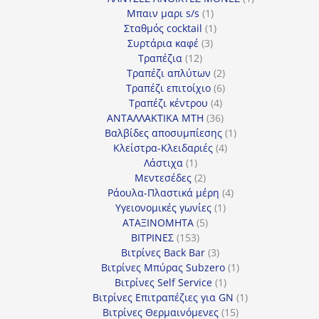
1
προϊόν
Μπαιν μαρι s/s
1
προϊόν
1
Σταθμός cocktail
1
3
προϊόν
Συρτάρια καφέ
3
12
προϊόντα
Τραπέζια
12
προϊόντα
2
Τραπέζι απλύτων
2
προϊόντα
6
Τραπέζι επιτοίχιο
6
4
προϊόντα
Τραπέζι κέντρου
4
προϊόντα
36
ΑΝΤΑΛΛΑΚΤΙΚΑ MTH
36
προϊόντα
1
Βαλβίδες αποσυμπίεσης
1
4
προϊόν
Κλείστρα-Κλειδαριές
4
1
προϊόντα
Λάστιχα
1
προϊόν
2
Μεντεσέδες
2
προϊόντα
4
Ράουλα-Πλαστικά μέρη
4
1
προϊόντα
Υγειονομικές γωνίες
1
5
προϊόν
ΑΤΑΞΙΝΟΜΗΤΑ
5
153
προϊόντα
ΒΙΤΡΙΝΕΣ
153
προϊόντα
3
Βιτρίνες Back Bar
3
προϊόντα
1
Βιτρίνες Mπύρας Subzero
1
1
προϊόν
Βιτρίνες Self Service
1
προϊόν
1
Βιτρίνες Επιτραπέζιες για GN
1
15
προϊόν
Βιτρίνες Θερμαινόμενες
15