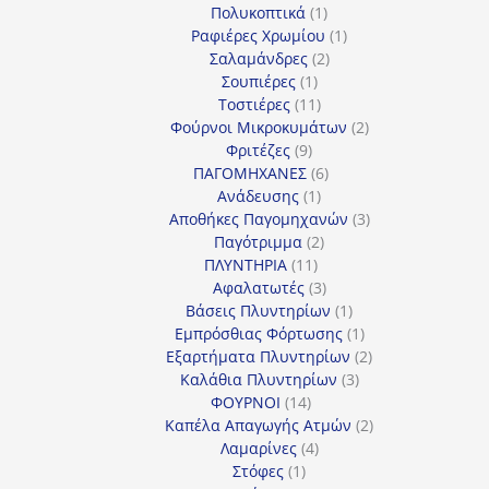
προϊόντα
1
Πολυκοπτικά
1
προϊόν
1
Ραφιέρες Χρωμίου
1
2
προϊόν
Σαλαμάνδρες
2
1
προϊόντα
Σουπιέρες
1
προϊόν
11
Τοστιέρες
11
προϊόντα
2
Φούρνοι Μικροκυμάτων
2
9
προϊόντα
Φριτέζες
9
προϊόντα
6
ΠΑΓΟΜΗΧΑΝΕΣ
6
1
προϊόντα
Ανάδευσης
1
προϊόν
3
Αποθήκες Παγομηχανών
3
2
προϊόντα
Παγότριμμα
2
11
προϊόντα
ΠΛΥΝΤΗΡΙΑ
11
προϊόντα
3
Αφαλατωτές
3
προϊόντα
1
Βάσεις Πλυντηρίων
1
προϊόν
1
Εμπρόσθιας Φόρτωσης
1
προϊόν
2
Εξαρτήματα Πλυντηρίων
2
3
προϊόντα
Καλάθια Πλυντηρίων
3
14
προϊόντα
ΦΟΥΡΝΟΙ
14
προϊόντα
2
Καπέλα Απαγωγής Ατμών
2
4
προϊόντα
Λαμαρίνες
4
1
προϊόντα
Στόφες
1