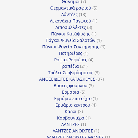
7
προϊόν
Θάλαμοι
7
προϊόντα
5
Θερμαντικά ραφιού
5
18
προϊόντα
Λάντζες
18
προϊόντα
1
Λεκανάκια Παγωτού
1
3
προϊόν
Λιποσυλλέκτες
3
προϊόντα
1
Πάγκοι Κατάψυξης
1
προϊόν
1
Πάγκοι Ψυγεία Σαλατών
1
προϊόν
6
Πάγκοι Ψυγεία Συντήρησης
6
1
προϊόντα
Ποτηριέρες
1
προϊόν
4
Ράφια-Ραφιέρες
4
21
προϊόντα
Τραπέζια
21
προϊόντα
3
Τρόλεϊ Σερβιρίσματος
3
προϊόντα
37
ΑΝΟΞΕΙΔΩΤΕΣ ΚΑΤΑΣΚΕΥΕΣ
37
3
προϊόντα
Βάσεις φούρνου
3
5
προϊόντα
Ερμάρια
5
προϊόντα
1
Ερμάριο επιτοίχιο
1
4
προϊόν
Ερμάριο κέντρου
4
3
προϊόντα
Κάδοι
3
προϊόντα
1
Καρβουνιέρα
1
1
προϊόν
ΛΑΝΤΖΕΣ
1
προϊόν
1
ΛΑΝΤΖΕΣ ΑΝΟΙΧΤΕΣ
1
προϊόν
1
ΛΑΝΤΖΕΣ ΑΝΟΙΧΤΕΣ ΜΟΝΕΣ
1