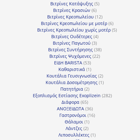
5
προϊόντα
Βιτρίνες Κατάψυξης
5
6
προϊόντα
Βιτρίνες Κρασιών
6
προϊόντα
12
Βιτρίνες Κρεοπωλείου
12
προϊόντα
6
Βιτρίνες Κρεοπωλείου με μοτέρ
6
προϊόντα
5
Βιτρίνες Κρεοπωλείου χωρίς μοτέρ
5
4
προϊόντα
Βιτρίνες Ουδέτερες
4
3
προϊόντα
Βιτρίνες Παγωτού
3
προϊόντα
38
Βιτρίνες Συντήρησης
38
22
προϊόντα
Βιτρίνες Ψυχόμενες
22
53
προϊόντα
ΕΙΔΗ BARISTA
53
προϊόντα
1
Καθαριστικά
1
προϊόν
2
Κουτάλια Γευσιγνωσίας
2
προϊόντα
1
Κουτάλια Δοσομέτρησης
1
2
προϊόν
Πατητήρια
2
προϊόντα
282
Εξοπλισμός Εστίασης Exoplizein
282
65
προϊόντα
Διάφορα
65
προϊόντα
36
ΑΝΟΞΕΙΔΩΤΑ
36
προϊόντα
16
Γαστρονόμοι
16
1
προϊόντα
Θάλαμοι
1
2
προϊόν
Λάντζες
2
προϊόντα
1
Λιποσυλλέκτες
1