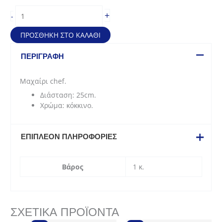
Μαχαίρι
+
-
Chef
(25cm)
ΠΡΟΣΘΉΚΗ ΣΤΟ ΚΑΛΆΘΙ
κόκκινο
ποσότητα
ΠΕΡΙΓΡΑΦΉ
Μαχαίρι chef.
Διάσταση: 25cm.
Χρώμα: κόκκινο.
ΕΠΙΠΛΈΟΝ ΠΛΗΡΟΦΟΡΊΕΣ
Βάρος
1 κ.
ΣΧΕΤΙΚΆ ΠΡΟΪΌΝΤΑ