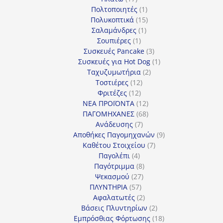
προϊόντα
1
Πολτοποιητές
1
προϊόν
15
Πολυκοπτικά
15
1
προϊόντα
Σαλαμάνδρες
1
1
προϊόν
Σουπιέρες
1
προϊόν
3
Συσκευές Pancake
3
προϊόντα
1
Συσκευές για Hot Dog
1
2
προϊόν
Ταχυζυμωτήρια
2
12
προϊόντα
Τοστιέρες
12
12
προϊόντα
Φριτέζες
12
προϊόντα
12
ΝΕΑ ΠΡΟΪΟΝΤΑ
12
προϊόντα
68
ΠΑΓΟΜΗΧΑΝΕΣ
68
7
προϊόντα
Ανάδευσης
7
προϊόντα
9
Αποθήκες Παγομηχανών
9
7
προϊόντα
Καθέτου Στοιχείου
7
4
προϊόντα
Παγολέπι
4
προϊόντα
8
Παγότριμμα
8
27
προϊόντα
Ψεκασμού
27
57
προϊόντα
ΠΛΥΝΤΗΡΙΑ
57
προϊόντα
2
Αφαλατωτές
2
προϊόντα
2
Βάσεις Πλυντηρίων
2
προϊόντα
18
Εμπρόσθιας Φόρτωσης
18