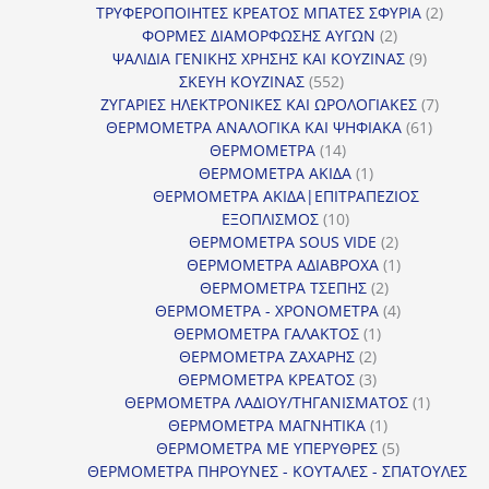
προϊόντα
2
ΤΡΥΦΕΡΟΠΟΙΗΤΕΣ ΚΡΕΑΤΟΣ ΜΠΑΤΕΣ ΣΦΥΡΙΑ
2
2
προϊόν
ΦΟΡΜΕΣ ΔΙΑΜΟΡΦΩΣΗΣ ΑΥΓΩΝ
2
προϊόντα
9
ΨΑΛΙΔΙΑ ΓΕΝΙΚΗΣ ΧΡΗΣΗΣ ΚΑΙ ΚΟΥΖΙΝΑΣ
9
552
προϊόντα
ΣΚΕΥΗ ΚΟΥΖΙΝΑΣ
552
προϊόντα
7
ΖΥΓΑΡΙΕΣ ΗΛΕΚΤΡΟΝΙΚΕΣ ΚΑΙ ΩΡΟΛΟΓΙΑΚΕΣ
7
61
προϊόν
ΘΕΡΜΟΜΕΤΡΑ ΑΝΑΛΟΓΙΚΑ ΚΑΙ ΨΗΦΙΑΚΑ
61
14
προϊόντ
ΘΕΡΜΟΜΕΤΡΑ
14
προϊόντα
1
ΘΕΡΜΟΜΕΤΡΑ ΑΚΙΔΑ
1
προϊόν
ΘΕΡΜΟΜΕΤΡΑ ΑΚΙΔΑ|ΕΠΙΤΡΑΠΕΖΙΟΣ
10
ΕΞΟΠΛΙΣΜΟΣ
10
προϊόντα
2
ΘΕΡΜΟΜΕΤΡΑ SOUS VIDE
2
προϊόντα
1
ΘΕΡΜΟΜΕΤΡΑ ΑΔΙΑΒΡΟΧΑ
1
2
προϊόν
ΘΕΡΜΟΜΕΤΡΑ ΤΣΕΠΗΣ
2
προϊόντα
4
ΘΕΡΜΟΜΕΤΡΑ - ΧΡΟΝΟΜΕΤΡΑ
4
1
προϊόντα
ΘΕΡΜΟΜΕΤΡΑ ΓΑΛΑΚΤΟΣ
1
2
προϊόν
ΘΕΡΜΟΜΕΤΡΑ ΖΑΧΑΡΗΣ
2
προϊόντα
3
ΘΕΡΜΟΜΕΤΡΑ ΚΡΕΑΤΟΣ
3
προϊόντα
1
ΘΕΡΜΟΜΕΤΡΑ ΛΑΔΙΟΥ/ΤΗΓΑΝΙΣΜΑΤΟΣ
1
1
προϊόν
ΘΕΡΜΟΜΕΤΡΑ ΜΑΓΝΗΤΙΚΑ
1
προϊόν
5
ΘΕΡΜΟΜΕΤΡΑ ΜΕ ΥΠΕΡΥΘΡΕΣ
5
προϊόντα
ΘΕΡΜΟΜΕΤΡΑ ΠΗΡΟΥΝΕΣ - ΚΟΥΤΑΛΕΣ - ΣΠΑΤΟΥΛΕΣ