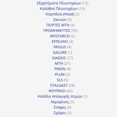
προϊόντα
12
Εξαρτήματα Πλυντηρίων
12
15
προϊόντα
Καλάθια Πλυντηρίων
15
2
προϊόντα
Καμπάνα (Hood)
2
5
προϊόντα
Σκευών
5
προϊόντα
3
ΠΟΡΤΕΣ MTH
3
προϊόντα
92
ΠΡΟΜΗΘΕΥΤΕΣ
92
2
προϊόντα
ARISTARCO
2
3
προϊόντα
EFFEUNO
3
4
προϊόντα
FRIGUS
4
προϊόντα
1
GALORE
1
προϊόν
17
GIADOS
17
21
προϊόντα
MTH
21
προϊόντα
8
PIRON
8
2
προϊόντα
PLUM
2
6
προϊόντα
SLS
6
προϊόντα
28
STALGAST
28
66
προϊόντα
ΦΟΥΡΝΟΙ
66
προϊόντα
1
Καπέλα Απαγωγής Ατμών
1
5
προϊόν
Λαμαρίνες
5
6
προϊόντα
Στόφες
6
προϊόντα
3
Σχάρες
3