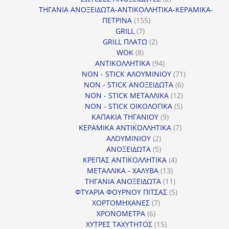
προϊόντα
ΤΗΓΑΝΙΑ ΑΝΟΞΕΙΔΩΤΑ-ΑΝΤΙΚΟΛΛΗΤΙΚΑ-ΚΕΡΑΜΙΚΑ-
155
ΠΕΤΡΙΝΑ
155
7
προϊόντα
GRILL
7
προϊόντα
2
GRILL ΠΛΑΤΩ
2
8
προϊόντα
WOK
8
προϊόντα
94
ΑΝΤΙΚΟΛΛΗΤΙΚΑ
94
προϊόντα
71
NON - STICK ΑΛΟΥΜΙΝΙΟΥ
71
6
προϊόντα
NON - STICK ΑΝΟΞΕΙΔΩΤΑ
6
12
προϊόντα
NON - STICK ΜΕΤΑΛΛΙΚΑ
12
5
προϊόντα
NON - STICK ΟΙΚΟΛΟΓΙΚΑ
5
9
προϊόντα
ΚΑΠΑΚΙΑ ΤΗΓΑΝΙΟΥ
9
προϊόντα
7
ΚΕΡΑΜΙΚΑ ΑΝΤΙΚΟΛΛΗΤΙΚΑ
7
2
προϊόντα
ΑΛΟΥΜΙΝΙΟΥ
2
προϊόντα
5
ΑΝΟΞΕΙΔΩΤΑ
5
προϊόντα
4
ΚΡΕΠΑΣ ΑΝΤΙΚΟΛΛΗΤΙΚΑ
4
13
προϊόντα
ΜΕΤΑΛΛΙΚΑ - ΧΑΛΥΒΑ
13
προϊόντα
11
ΤΗΓΑΝΙΑ ΑΝΟΞΕΙΔΩΤΑ
11
προϊόντα
5
ΦΤΥΑΡΙΑ ΦΟΥΡΝΟΥ ΠΙΤΣΑΣ
5
7
προϊόντα
ΧΟΡΤΟΜΗΧΑΝΕΣ
7
6
προϊόντα
ΧΡΟΝΟΜΕΤΡΑ
6
προϊόντα
15
ΧΥΤΡΕΣ ΤΑΧΥΤΗΤΟΣ
15