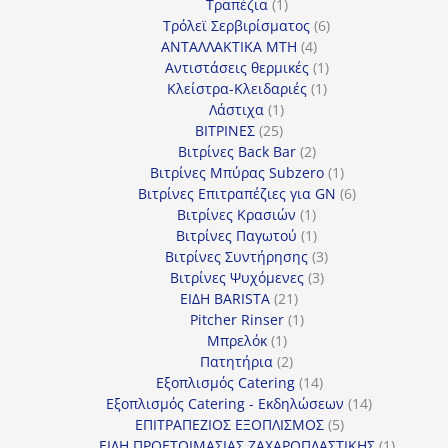
1
προϊόν
Τραπέζια
1
προϊόν
6
Τρόλεϊ Σερβιρίσματος
6
4
προϊόντα
ΑΝΤΑΛΛΑΚΤΙΚΑ MTH
4
προϊόντα
1
Αντιστάσεις θερμικές
1
1
προϊόν
Κλείστρα-Κλειδαριές
1
1
προϊόν
Λάστιχα
1
25
προϊόν
ΒΙΤΡΙΝΕΣ
25
προϊόντα
2
Βιτρίνες Back Bar
2
προϊόντα
1
Βιτρίνες Mπύρας Subzero
1
προϊόν
6
Βιτρίνες Επιτραπέζιες για GN
6
1
προϊόντα
Βιτρίνες Κρασιών
1
προϊόν
1
Βιτρίνες Παγωτού
1
προϊόν
3
Βιτρίνες Συντήρησης
3
3
προϊόντα
Βιτρίνες Ψυχόμενες
3
21
προϊόντα
ΕΙΔΗ BARISTA
21
προϊόντα
1
Pitcher Rinser
1
1
προϊόν
Μπρελόκ
1
προϊόν
2
Πατητήρια
2
προϊόντα
14
Εξοπλισμός Catering
14
προϊόντα
14
Εξοπλισμός Catering - Εκδηλώσεων
14
5
προϊόντα
ΕΠΙΤΡΑΠΕΖΙΟΣ ΕΞΟΠΛΙΣΜΟΣ
5
προϊόντα
1
ΕΙΔΗ ΠΡΟΕΤΟΙΜΑΣΙΑΣ ΖΑΧΑΡΟΠΛΑΣΤΙΚΗΣ
1