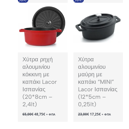
Χύτρα ρηχή
Χύτρα
αλουμινίου
αλουμινίου
κόκκινη με
μαύρη με
καπάκι Lacor
καπάκι “MINI”
Ισπανίας
Lacor Ισπανίας
(20*8cm –
(12*5cm –
2,4lt)
0,25lt)
Original
Η
Original
Η
65,00
€
48,75
€
23,00
€
17,25
€
+ ΦΠΑ
+ ΦΠΑ
price
τρέχουσα
price
τρέχουσα
was:
τιμή
was:
τιμή
65,00€.
είναι:
23,00€.
είναι: