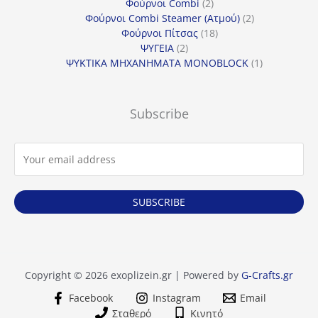
προϊόντα
2
Φούρνοι Combi
2
προϊόντα
2
Φούρνοι Combi Steamer (Ατμού)
2
18
προϊόντα
Φούρνοι Πίτσας
18
2
προϊόντα
ΨΥΓΕΙΑ
2
προϊόντα
1
ΨΥΚΤΙΚΑ ΜΗΧΑΝΗΜΑΤΑ MONOBLOCK
1
προϊόν
Subscribe
SUBSCRIBE
Copyright © 2026 exoplizein.gr | Powered by
G-Crafts.gr
Facebook
Instagram
Email
Σταθερό
Κινητό