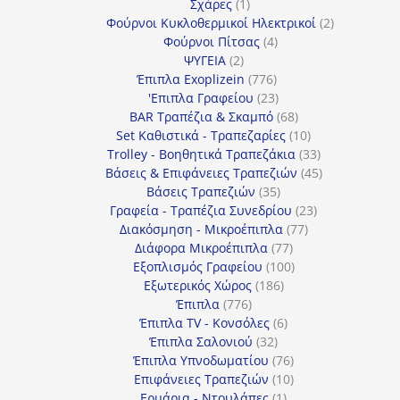
προϊόν
1
Σχάρες
1
προϊόν
2
Φούρνοι Κυκλοθερμικοί Ηλεκτρικοί
2
4
προϊόντα
Φούρνοι Πίτσας
4
2
προϊόντα
ΨΥΓΕΙΑ
2
προϊόντα
776
Έπιπλα Exoplizein
776
προϊόντα
23
'Επιπλα Γραφείου
23
προϊόντα
68
BAR Τραπέζια & Σκαμπό
68
προϊόντα
10
Set Καθιστικά - Τραπεζαρίες
10
προϊόντα
33
Trolley - Βοηθητικά Τραπεζάκια
33
προϊόντα
45
Βάσεις & Επιφάνειες Τραπεζιών
45
35
προϊόντα
Βάσεις Τραπεζιών
35
προϊόντα
23
Γραφεία - Τραπέζια Συνεδρίου
23
77
προϊόντα
Διακόσμηση - Μικροέπιπλα
77
77
προϊόντα
Διάφορα Μικροέπιπλα
77
προϊόντα
100
Εξοπλισμός Γραφείου
100
186
προϊόντα
Εξωτερικός Χώρος
186
776
προϊόντα
Έπιπλα
776
προϊόντα
6
Έπιπλα TV - Κονσόλες
6
32
προϊόντα
Έπιπλα Σαλονιού
32
προϊόντα
76
Έπιπλα Υπνοδωματίου
76
10
προϊόντα
Επιφάνειες Τραπεζιών
10
1
προϊόντα
Ερμάρια - Ντουλάπες
1