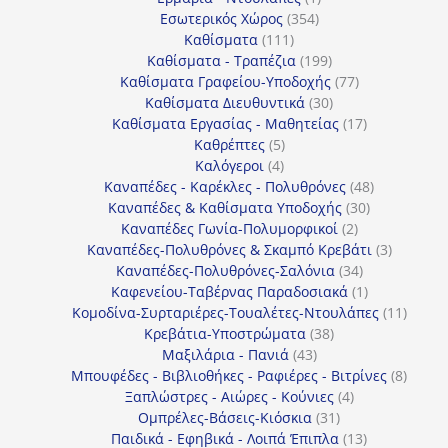
354
προϊόν
Εσωτερικός Χώρος
354
111
προϊόντα
Καθίσματα
111
προϊόντα
199
Καθίσματα - Τραπέζια
199
προϊόντα
77
Καθίσματα Γραφείου-Υποδοχής
77
30
προϊόντα
Καθίσματα Διευθυντικά
30
προϊόντα
17
Καθίσματα Εργασίας - Μαθητείας
17
5
προϊόντα
Καθρέπτες
5
4
προϊόντα
Καλόγεροι
4
προϊόντα
48
Καναπέδες - Καρέκλες - Πολυθρόνες
48
30
προϊόντα
Καναπέδες & Καθίσματα Υποδοχής
30
2
προϊόντα
Καναπέδες Γωνία-Πολυμορφικοί
2
προϊόντα
3
Καναπέδες-Πολυθρόνες & Σκαμπό Κρεβάτι
3
34
προϊόντ
Καναπέδες-Πολυθρόνες-Σαλόνια
34
προϊόντα
1
Καφενείου-Ταβέρνας Παραδοσιακά
1
προϊόν
11
Κομοδίνα-Συρταριέρες-Τουαλέτες-Ντουλάπες
11
38
προϊόν
Κρεβάτια-Υποστρώματα
38
43
προϊόντα
Μαξιλάρια - Πανιά
43
προϊόντα
8
Μπουφέδες - Βιβλιοθήκες - Ραφιέρες - Βιτρίνες
8
4
προϊό
Ξαπλώστρες - Αιώρες - Κούνιες
4
31
προϊόντα
Ομπρέλες-Βάσεις-Κιόσκια
31
προϊόντα
13
Παιδικά - Εφηβικά - Λοιπά Έπιπλα
13