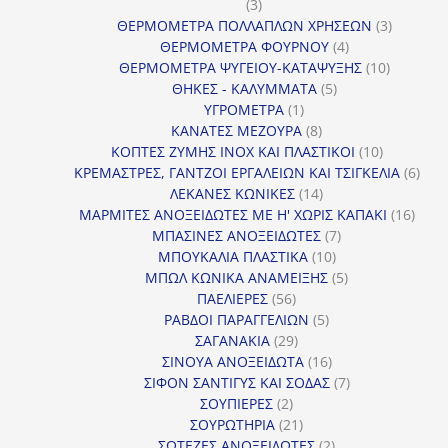
3
3
προϊόντα
3
ΘΕΡΜΟΜΕΤΡΑ ΠΟΛΛΑΠΛΩΝ ΧΡΗΣΕΩΝ
3
4
προϊόντ
ΘΕΡΜΟΜΕΤΡΑ ΦΟΥΡΝΟΥ
4
προϊόντα
10
ΘΕΡΜΟΜΕΤΡΑ ΨΥΓΕΙΟΥ-ΚΑΤΑΨΥΞΗΣ
10
5
προϊόντα
ΘΗΚΕΣ - ΚΑΛΥΜΜΑΤΑ
5
1
προϊόντα
ΥΓΡΟΜΕΤΡΑ
1
προϊόν
8
ΚΑΝΑΤΕΣ ΜΕΖΟΥΡΑ
8
προϊόντα
10
ΚΟΠΤΕΣ ΖΥΜΗΣ INOX ΚΑΙ ΠΛΑΣΤΙΚΟΙ
10
προϊόντα
6
ΚΡΕΜΑΣΤΡΕΣ, ΓΑΝΤΖΟΙ ΕΡΓΑΛΕΙΩΝ ΚΑΙ ΤΣΙΓΚΕΛΙΑ
6
14
προϊ
ΛΕΚΑΝΕΣ ΚΩΝΙΚΕΣ
14
προϊόντα
16
ΜΑΡΜΙΤΕΣ ΑΝΟΞΕΙΔΩΤΕΣ ΜΕ Η' ΧΩΡΙΣ ΚΑΠΑΚΙ
16
7
προϊ
ΜΠΑΣΙΝΕΣ ΑΝΟΞΕΙΔΩΤΕΣ
7
10
προϊόντα
ΜΠΟΥΚΑΛΙΑ ΠΛΑΣΤΙΚΑ
10
προϊόντα
5
ΜΠΩΛ ΚΩΝΙΚΑ ΑΝΑΜΕΙΞΗΣ
5
56
προϊόντα
ΠΑΕΛΙΕΡΕΣ
56
προϊόντα
5
ΡΑΒΔΟΙ ΠΑΡΑΓΓΕΛΙΩΝ
5
29
προϊόντα
ΣΑΓΑΝΑΚΙΑ
29
προϊόντα
16
ΣΙΝΟΥΑ ΑΝΟΞΕΙΔΩΤΑ
16
προϊόντα
7
ΣΙΦΟΝ ΣΑΝΤΙΓΥΣ ΚΑΙ ΣΟΔΑΣ
7
2
προϊόντα
ΣΟΥΠΙΕΡΕΣ
2
προϊόντα
21
ΣΟΥΡΩΤΗΡΙΑ
21
προϊόντα
2
ΣΩΤΕΖΕΣ ΑΝΟΞΕΙΔΩΤΕΣ
2