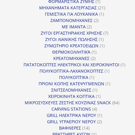
1
προϊό
ΦΟΡΜΑΡΙΣΤΙΚΑ ΖΥΜΗΣ
1
προϊόν
21
ΜΗΧΑΝΗΜΑΤΑ ΚΑΤΕΡΓΑΣΙΑΣ
21
1
προϊόντα
ΓΕΜΙΣΤΙΚΑ ΓΙΑ ΛΟΥΚΑΝΙΚΑ
1
2
προϊόν
ΖΑΜΠΟΝΟΜΗΧΑΝΕΣ
2
2
προϊόντα
ΜΕ ΙΜΑΝΤΑ
2
προϊόντα
7
ΖΥΓΟΙ ΕΡΓΑΣΤΗΡΙΑΚΗΣ ΧΡΗΣΗΣ
7
1
προϊόντα
ΖΥΓΟΙ ΛΙΑΝΙΚΗΣ ΠΩΛΗΣΗΣ
1
προϊόν
1
ΖΥΜΩΤΗΡΙΟ ΚΡΕΑΤΟΕΙΔΩΝ
1
1
προϊόν
ΘΕΡΜΟΚΟΛΛΗΤΙΚΆ
1
2
προϊόν
ΚΡΕΑΤΟΜΗΧΑΝΕΣ
2
προϊόντα
1
ΠΑΤΑΤΟΚΟΠΤΕΣ ΗΛΕΚΤΡΙΚΟΙ ΚΑΙ ΧΕΙΡΟΚΙΝΗΤΟΙ
1
1
προϊ
ΠΟΛΥΚΟΠΤΙΚΑ-ΛΑΧΑΝΟΚΟΠΤΕΣ
1
1
προϊόν
ΠΟΛΥΚΟΠΤΙΚΑ
1
προϊόν
1
ΠΡΙΟΝΙ ΚΟΠΗΣ ΚΑΤΕΨΥΓΜΕΝΩΝ
1
1
προϊόν
ΣΝΙΤΣΕΛΟΜΗΧΑΝΕΣ
1
προϊόν
1
ΧΕΙΡΟΚΙΝΗΤΑ ΚΟΠΤΙΚΑ
1
προϊόν
84
ΜΙΚΡΟΣΥΣΚΕΥΕΣ ΖΕΣΤΗΣ ΚΟΥΖΙΝΑΣ SNACK
84
4
προϊόντ
CARVING STATIONS
4
προϊόντα
1
GRILL ΗΛΕΚΤΡΙΚΑ ΝΕΡΟΥ
1
2
προϊόν
GRILL ΥΓΡΑΕΡΙΟΥ ΝΕΡΟΥ
2
14
προϊόντα
ΒΑΦΛΙΕΡΕΣ
14
προϊόντα
1
ΒΡΑΣΤΗΡΕΣ ΑΥΓΩΝ
1