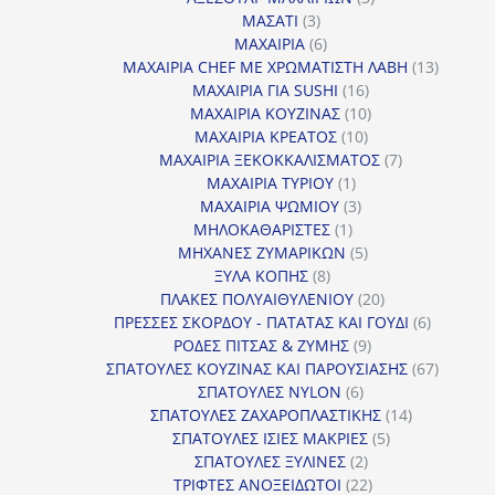
3
προϊόντα
ΜΑΣΑΤΙ
3
προϊόντα
6
ΜΑΧΑΙΡΙΑ
6
προϊόντα
13
ΜΑΧΑΙΡΙΑ CHEF ΜΕ ΧΡΩΜΑΤΙΣΤΗ ΛΑΒΗ
13
16
προϊόντ
ΜΑΧΑΙΡΙΑ ΓΙΑ SUSHI
16
προϊόντα
10
ΜΑΧΑΙΡΙΑ ΚΟΥΖΙΝΑΣ
10
10
προϊόντα
ΜΑΧΑΙΡΙΑ ΚΡΕΑΤΟΣ
10
προϊόντα
7
ΜΑΧΑΙΡΙΑ ΞΕΚΟΚΚΑΛΙΣΜΑΤΟΣ
7
1
προϊόντα
ΜΑΧΑΙΡΙΑ ΤΥΡΙΟΥ
1
προϊόν
3
ΜΑΧΑΙΡΙΑ ΨΩΜΙΟΥ
3
1
προϊόντα
ΜΗΛΟΚΑΘΑΡΙΣΤΕΣ
1
προϊόν
5
ΜΗΧΑΝΕΣ ΖΥΜΑΡΙΚΩΝ
5
8
προϊόντα
ΞΥΛΑ ΚΟΠΗΣ
8
προϊόντα
20
ΠΛΑΚΕΣ ΠΟΛΥΑΙΘΥΛΕΝΙΟΥ
20
προϊόντα
6
ΠΡΕΣΣΕΣ ΣΚΟΡΔΟΥ - ΠΑΤΑΤΑΣ ΚΑΙ ΓΟΥΔΙ
6
9
προϊόντα
ΡΟΔΕΣ ΠΙΤΣΑΣ & ΖΥΜΗΣ
9
προϊόντα
67
ΣΠΑΤΟΥΛΕΣ ΚΟΥΖΙΝΑΣ ΚΑΙ ΠΑΡΟΥΣΙΑΣΗΣ
67
6
προϊόντ
ΣΠΑΤΟΥΛΕΣ NYLON
6
προϊόντα
14
ΣΠΑΤΟΥΛΕΣ ΖΑΧΑΡΟΠΛΑΣΤΙΚΗΣ
14
5
προϊόντα
ΣΠΑΤΟΥΛΕΣ ΙΣΙΕΣ ΜΑΚΡΙΕΣ
5
2
προϊόντα
ΣΠΑΤΟΥΛΕΣ ΞΥΛΙΝΕΣ
2
προϊόντα
22
ΤΡΙΦΤΕΣ ΑΝΟΞΕΙΔΩΤΟΙ
22