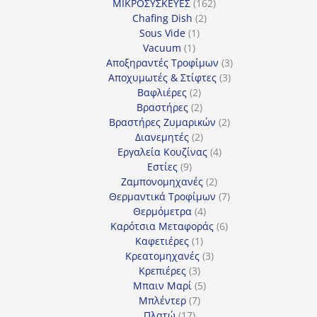
162
προϊόν
ΜΙΚΡΟΣΥΣΚΕΥΕΣ
162
2
προϊόντα
Chafing Dish
2
1
προϊόντα
Sous Vide
1
1
προϊόν
Vacuum
1
προϊόν
3
Αποξηραντές Τροφίμων
3
3
προϊόντα
Αποχυμωτές & Στίφτες
3
2
προϊόντα
Βαφλιέρες
2
προϊόντα
2
Βραστήρες
2
προϊόντα
2
Βραστήρες Ζυμαρικών
2
2
προϊόντα
Διανεμητές
2
προϊόντα
4
Εργαλεία Κουζίνας
4
9
προϊόντα
Εστίες
9
προϊόντα
2
Ζαμπονομηχανές
2
προϊόντα
7
Θερμαντικά Τροφίμων
7
4
προϊόντα
Θερμόμετρα
4
προϊόντα
6
Καρότσια Μεταφοράς
6
1
προϊόντα
Καφετιέρες
1
προϊόν
3
Κρεατομηχανές
3
3
προϊόντα
Κρεπιέρες
3
προϊόντα
5
Μπαιν Μαρί
5
7
προϊόντα
Μπλέντερ
7
17
προϊόντα
Πλατώ
17