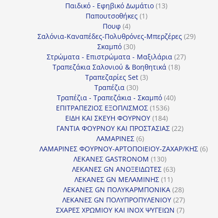
13
προϊόντα
Παιδικό - Εφηβικό Δωμάτιο
13
1
προϊόντα
Παπουτσοθήκες
1
4
προϊόν
Πουφ
4
προϊόντα
29
Σαλόνια-Καναπέδες-Πολυθρόνες-Μπερζέρες
29
30
προϊόν
Σκαμπό
30
προϊόντα
27
Στρώματα - Επιστρώματα - Μαξιλάρια
27
18
προϊόντα
Τραπεζάκια Σαλονιού & Βοηθητικά
18
3
προϊόντα
Τραπεζαρίες Set
3
30
προϊόντα
Τραπέζια
30
προϊόντα
40
Τραπέζια - Τραπεζάκια - Σκαμπό
40
1536
προϊόντα
ΕΠΙΤΡΑΠΕΖΙΟΣ ΕΞΟΠΛΙΣΜΟΣ
1536
184
προϊόντα
ΕΙΔΗ ΚΑΙ ΣΚΕΥΗ ΦΟΥΡΝΟΥ
184
προϊόντα
22
ΓΑΝΤΙΑ ΦΟΥΡΝΟΥ ΚΑΙ ΠΡΟΣΤΑΣΙΑΣ
22
6
προϊόντα
ΛΑΜΑΡΙΝΕΣ
6
προϊόντα
6
ΛΑΜΑΡΙΝΕΣ ΦΟΥΡΝΟΥ-ΑΡΤΟΠΟΙΕΙΟΥ-ΖΑΧΑΡ/ΚΗΣ
6
130
προ
ΛΕΚΑΝΕΣ GASTRONOM
130
προϊόντα
63
ΛΕΚΑΝΕΣ GN ΑΝΟΞΕΙΔΩΤΕΣ
63
11
προϊόντα
ΛΕΚΑΝΕΣ GN ΜΕΛΑΜΙΝΗΣ
11
προϊόντα
28
ΛΕΚΑΝΕΣ GN ΠΟΛΥΚΑΡΜΠΟΝΙΚΑ
28
προϊόντα
27
ΛΕΚΑΝΕΣ GN ΠΟΛΥΠΡΟΠΥΛΕΝΙΟΥ
27
7
προϊόντα
ΣΧΑΡΕΣ ΧΡΩΜΙΟΥ ΚΑΙ INOX ΨΥΓΕΙΩΝ
7