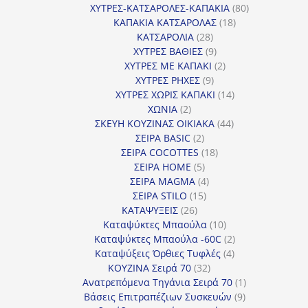
προϊόντα
80
ΧΥΤΡΕΣ-ΚΑΤΣΑΡΟΛΕΣ-ΚΑΠΑΚΙΑ
80
18
προϊόντα
ΚΑΠΑΚΙΑ ΚΑΤΣΑΡΟΛΑΣ
18
28
προϊόντα
ΚΑΤΣΑΡΟΛΙΑ
28
προϊόντα
9
ΧΥΤΡΕΣ ΒΑΘΙΕΣ
9
προϊόντα
2
ΧΥΤΡΕΣ ΜΕ ΚΑΠΑΚΙ
2
9
προϊόντα
ΧΥΤΡΕΣ ΡΗΧΕΣ
9
προϊόντα
14
ΧΥΤΡΕΣ ΧΩΡΙΣ ΚΑΠΑΚΙ
14
2
προϊόντα
ΧΩΝΙΑ
2
προϊόντα
44
ΣΚΕΥΗ ΚΟΥΖΙΝΑΣ ΟΙΚΙΑΚΑ
44
2
προϊόντα
ΣΕΙΡΑ BASIC
2
προϊόντα
18
ΣΕΙΡΑ COCOTTES
18
5
προϊόντα
ΣΕΙΡΑ HOME
5
προϊόντα
4
ΣΕΙΡΑ MAGMA
4
15
προϊόντα
ΣΕΙΡΑ STILO
15
26
προϊόντα
ΚΑΤΑΨΥΞΕΙΣ
26
προϊόντα
10
Καταψύκτες Μπαούλα
10
προϊόντα
2
Καταψύκτες Μπαούλα -60C
2
4
προϊόντα
Καταψύξεις Όρθιες Τυφλές
4
32
προϊόντα
ΚΟΥΖΙΝΑ Σειρά 70
32
προϊόντα
1
Ανατρεπόμενα Τηγάνια Σειρά 70
1
9
προϊόν
Βάσεις Επιτραπέζιων Συσκευών
9