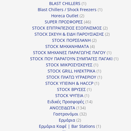
1
BLAST CHILLERS
1
προϊόν
1
Blast Chillers / Shock Freezers
1
2
προϊόν
Horeca Outlet
2
προϊόντα
46
SUPER ΠΡΟΣΦΟΡΕΣ
46
προϊόντα
2
STOCK ΕΠΙΤΡΑΠΕΖΙΟΣ ΕΞΟΠΛΙΣΜΟΣ
2
προϊόντα
2
STOCK ΣΚΕΥΗ & ΕΙΔΗ ΠΑΡΟΥΣΙΑΣΗΣ
2
2
προϊόντα
STOCK ΠΟΡΣΕΛΑΝΗ
2
4
προϊόντα
STOCK ΜΗΧΑΝΗΜΑΤΑ
4
προϊόντα
1
STOCK ΜΗΧΑΝΕΣ ΠΑΡΑΓΩΓΗΣ ΠΑΓΟΥ
1
προϊόν
1
STOCK ΠΟΥ ΠΑΡΑΓΟΥΝ ΣΥΜΠΑΓΕΣ ΠΑΓΑΚΙ
1
1
προϊόν
STOCK ΜΙΚΡΟΣΥΣΚΕΥΕΣ
1
προϊόν
1
STOCK GRILL ΗΛΕΚΤΡΙΚΑ
1
προϊόν
1
STOCK ΠΛΑΤΩ ΥΓΡΑΕΡΙΟΥ
1
1
προϊόν
STOCK ΥΓΙΕΙΝΗ & HACCP
1
1
προϊόν
STOCK ΒΡΥΣΕΣ
1
1
προϊόν
STOCK ΨΥΓΕΙΑ
1
προϊόν
14
Ειδικές Προσφορές
14
134
προϊόντα
ΑΝΟΞΕΙΔΩΤΑ
134
προϊόντα
32
Γαστρονόμοι
32
2
προϊόντα
Ερμάρια
2
προϊόντα
1
Ερμάρια Καφέ | Bar Stations
1