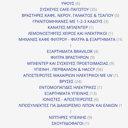
6
ΥΨΟΥΣ
6
προϊόντα
35
ΣΥΣΚΕΥΕΣ CAFE-ΠΑΓΩΤΟΥ
35
προϊόντα
5
ΒΡΑΣΤΗΡΕΣ ΚΑΦΕ, ΝΕΡΟΥ, ΓΑΛΑΚΤΟΣ & ΤΣΑΓΙΟΥ
5
3
προϊ
ΓΡΑΝΙΤΟΜΗΧΑΝΕΣ ΜΕ 1-2-3 ΚΑΔΟΥΣ
3
1
προϊόντα
ΚΑΝΑΤΕΣ ΜΠΛΕΝΤΕΡ
1
προϊόν
1
ΛΕΜΟΝΟΣΤΙΦΤΕΣ ΧΕΙΡΟΣ ΚΑΙ ΗΛΕΚΤΡΙΚΟΙ
1
προϊόν
ΜΗΧΑΝΕΣ ΚΑΦΕ ΦΙΛΤΡΟΥ - ΦΙΛΤΡΑ & ΕΞΑΡΤΗΜΑΤΑ
16
16
προϊόντα
4
ΕΞΑΡΤΗΜΑΤΑ BRAVILOR
4
9
προϊόντα
ΦΙΛΤΡΑ ΒΡΑΣΤΗΡΩΝ
9
προϊόντα
9
ΜΠΛΕΝΤΕΡ ΚΑΙ ΣΥΣΚΕΥΕΣ ΠΡΟΕΤΟΙΜΑΣΙΑΣ
9
56
προϊόντ
ΥΓΙΕΙΝΗ , ΠΕΡΙΒΑΛΛΟΝ & HACCP
56
προϊόντα
1
ΑΠΟΣΤΕΙΡΩΤΕΣ ΜΑΧΑΙΡΙΩΝ ΗΛΕΚΤΡΙΚΟΙ ΜΕ UV
1
24
προϊό
ΒΡΥΣΕΣ
24
προϊόντα
1
ΕΝΤΟΜΟΠΑΓΙΔΕΣ ΗΛΕΚΤΡΙΚΕΣ
1
13
προϊόν
ΕΞΑΡΤΗΜΑΤΑ ΥΓΙΕΙΝΗΣ
13
προϊόντα
6
ΙΟΝΙΣΤΕΣ - ΑΠΟΣΤΕΙΡΩΤΕΣ
6
προϊόντα
ΛΙΠΟΣΥΛΛΕΚΤΕΣ ΓΙΑ ΔΙΑΧΩΡΙΣΜΟ ΛΙΠΩΝ ΚΑΙ ΕΛΑΙΩΝ
1
1
προϊόν
9
ΝΙΠΤΗΡΕΣ ΥΓΙΕΙΝΗΣ
9
1
προϊόντα
ΣΚΟΥΠΙΔΟΦΑΓΟΙ
1