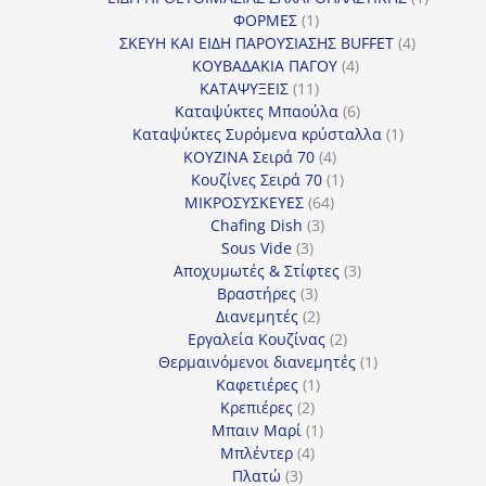
1
προϊόν
ΦΟΡΜΕΣ
1
προϊόν
4
ΣΚΕΥΗ ΚΑΙ ΕΙΔΗ ΠΑΡΟΥΣΙΑΣΗΣ BUFFET
4
4
προϊόντα
ΚΟΥΒΑΔΑΚΙΑ ΠΑΓΟΥ
4
11
προϊόντα
ΚΑΤΑΨΥΞΕΙΣ
11
προϊόντα
6
Καταψύκτες Μπαούλα
6
προϊόντα
1
Καταψύκτες Συρόμενα κρύσταλλα
1
4
προϊόν
ΚΟΥΖΙΝΑ Σειρά 70
4
προϊόντα
1
Κουζίνες Σειρά 70
1
64
προϊόν
ΜΙΚΡΟΣΥΣΚΕΥΕΣ
64
3
προϊόντα
Chafing Dish
3
3
προϊόντα
Sous Vide
3
προϊόντα
3
Αποχυμωτές & Στίφτες
3
3
προϊόντα
Βραστήρες
3
προϊόντα
2
Διανεμητές
2
προϊόντα
2
Εργαλεία Κουζίνας
2
προϊόντα
1
Θερμαινόμενοι διανεμητές
1
1
προϊόν
Καφετιέρες
1
2
προϊόν
Κρεπιέρες
2
προϊόντα
1
Μπαιν Μαρί
1
4
προϊόν
Μπλέντερ
4
3
προϊόντα
Πλατώ
3