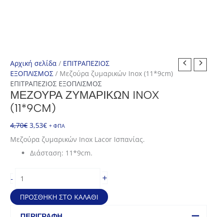
Αρχική σελίδα
/
ΕΠΙΤΡΑΠΕΖΙΟΣ
ΕΞΟΠΛΙΣΜΟΣ
/ Μεζούρα ζυμαρικών Inox (11*9cm)
ΕΠΙΤΡΑΠΕΖΙΟΣ ΕΞΟΠΛΙΣΜΟΣ
ΜΕΖΟΎΡΑ ΖΥΜΑΡΙΚΏΝ INOX
(11*9CM)
Original
Η
4,70
€
3,53
€
+ ΦΠΑ
price
τρέχουσα
Μεζούρα ζυμαρικών Inox Lacor Ισπανίας.
was:
τιμή
Διάσταση: 11*9cm.
4,70€.
είναι:
3,53€.
Μεζούρα
+
-
ζυμαρικών
Inox
ΠΡΟΣΘΉΚΗ ΣΤΟ ΚΑΛΆΘΙ
(11*9cm)
ποσότητα
ΠΕΡΙΓΡΑΦΉ