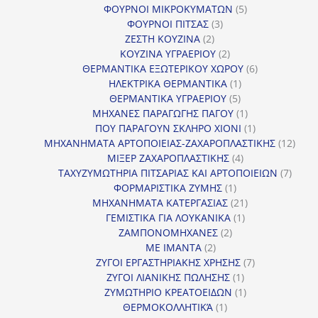
προϊόντα
5
ΦΟΥΡΝΟΙ ΜΙΚΡΟΚΥΜΑΤΩΝ
5
3
προϊόντα
ΦΟΥΡΝΟΙ ΠΙΤΣΑΣ
3
2
προϊόντα
ΖΕΣΤΗ ΚΟΥΖΙΝΑ
2
προϊόντα
2
ΚΟΥΖΙΝΑ ΥΓΡΑΕΡΙΟΥ
2
προϊόντα
6
ΘΕΡΜΑΝΤΙΚΑ ΕΞΩΤΕΡΙΚΟΥ ΧΩΡΟΥ
6
1
προϊόντα
ΗΛΕΚΤΡΙΚΑ ΘΕΡΜΑΝΤΙΚΑ
1
5
προϊόν
ΘΕΡΜΑΝΤΙΚΑ ΥΓΡΑΕΡΙΟΥ
5
προϊόντα
1
ΜΗΧΑΝΕΣ ΠΑΡΑΓΩΓΗΣ ΠΑΓΟΥ
1
προϊόν
1
ΠΟΥ ΠΑΡΑΓΟΥΝ ΣΚΛΗΡΟ ΧΙΟΝΙ
1
προϊόν
12
ΜΗΧΑΝΗΜΑΤΑ ΑΡΤΟΠΟΙΕΙΑΣ-ΖΑΧΑΡΟΠΛΑΣΤΙΚΗΣ
12
4
προϊ
ΜΙΞΕΡ ΖΑΧΑΡΟΠΛΑΣΤΙΚΗΣ
4
προϊόντα
7
ΤΑΧΥΖΥΜΩΤΗΡΙΑ ΠΙΤΣΑΡΙΑΣ ΚΑΙ ΑΡΤΟΠΟΙΕΙΩΝ
7
1
προϊό
ΦΟΡΜΑΡΙΣΤΙΚΑ ΖΥΜΗΣ
1
προϊόν
21
ΜΗΧΑΝΗΜΑΤΑ ΚΑΤΕΡΓΑΣΙΑΣ
21
1
προϊόντα
ΓΕΜΙΣΤΙΚΑ ΓΙΑ ΛΟΥΚΑΝΙΚΑ
1
2
προϊόν
ΖΑΜΠΟΝΟΜΗΧΑΝΕΣ
2
2
προϊόντα
ΜΕ ΙΜΑΝΤΑ
2
προϊόντα
7
ΖΥΓΟΙ ΕΡΓΑΣΤΗΡΙΑΚΗΣ ΧΡΗΣΗΣ
7
1
προϊόντα
ΖΥΓΟΙ ΛΙΑΝΙΚΗΣ ΠΩΛΗΣΗΣ
1
προϊόν
1
ΖΥΜΩΤΗΡΙΟ ΚΡΕΑΤΟΕΙΔΩΝ
1
1
προϊόν
ΘΕΡΜΟΚΟΛΛΗΤΙΚΆ
1