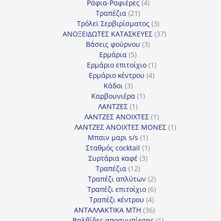
προϊόν
4
Ράφια-Ραφιέρες
4
21
προϊόντα
Τραπέζια
21
προϊόντα
3
Τρόλεϊ Σερβιρίσματος
3
προϊόντα
37
ΑΝΟΞΕΙΔΩΤΕΣ ΚΑΤΑΣΚΕΥΕΣ
37
3
προϊόντα
Βάσεις φούρνου
3
5
προϊόντα
Ερμάρια
5
προϊόντα
1
Ερμάριο επιτοίχιο
1
4
προϊόν
Ερμάριο κέντρου
4
3
προϊόντα
Κάδοι
3
προϊόντα
1
Καρβουνιέρα
1
1
προϊόν
ΛΑΝΤΖΕΣ
1
προϊόν
1
ΛΑΝΤΖΕΣ ΑΝΟΙΧΤΕΣ
1
προϊόν
1
ΛΑΝΤΖΕΣ ΑΝΟΙΧΤΕΣ ΜΟΝΕΣ
1
1
προϊόν
Μπαιν μαρι s/s
1
προϊόν
1
Σταθμός cocktail
1
3
προϊόν
Συρτάρια καφέ
3
12
προϊόντα
Τραπέζια
12
προϊόντα
2
Τραπέζι απλύτων
2
προϊόντα
6
Τραπέζι επιτοίχιο
6
4
προϊόντα
Τραπέζι κέντρου
4
προϊόντα
36
ΑΝΤΑΛΛΑΚΤΙΚΑ MTH
36
προϊόντα
1
Βαλβίδες αποσυμπίεσης
1