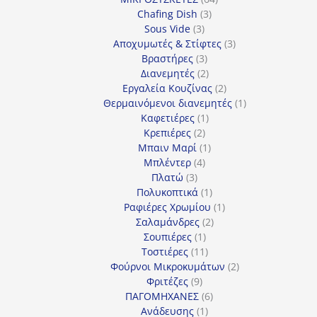
3
προϊόντα
Chafing Dish
3
3
προϊόντα
Sous Vide
3
προϊόντα
3
Αποχυμωτές & Στίφτες
3
3
προϊόντα
Βραστήρες
3
προϊόντα
2
Διανεμητές
2
προϊόντα
2
Εργαλεία Κουζίνας
2
προϊόντα
1
Θερμαινόμενοι διανεμητές
1
1
προϊόν
Καφετιέρες
1
2
προϊόν
Κρεπιέρες
2
προϊόντα
1
Μπαιν Μαρί
1
4
προϊόν
Μπλέντερ
4
3
προϊόντα
Πλατώ
3
προϊόντα
1
Πολυκοπτικά
1
προϊόν
1
Ραφιέρες Χρωμίου
1
2
προϊόν
Σαλαμάνδρες
2
1
προϊόντα
Σουπιέρες
1
προϊόν
11
Τοστιέρες
11
προϊόντα
2
Φούρνοι Μικροκυμάτων
2
9
προϊόντα
Φριτέζες
9
προϊόντα
6
ΠΑΓΟΜΗΧΑΝΕΣ
6
1
προϊόντα
Ανάδευσης
1