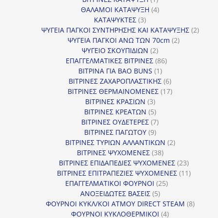
προϊόν
4
ΘΑΛΑΜΟΙ ΚΑΤΑΨΥΞΗ
4
3
προϊόντα
ΚΑΤΑΨΥΚΤΕΣ
3
προϊόντα
2
ΨΥΓΕΙΑ ΠΑΓΚΟΙ ΣΥΝΤΗΡΗΣΗΣ ΚΑΙ ΚΑΤΑΨΥΞΗΣ
2
2
προϊό
ΨΥΓΕΙΑ ΠΑΓΚΟΙ ΑΝΩ ΤΩΝ 70cm
2
2
προϊόντα
ΨΥΓΕΙΟ ΣΚΟΥΠΙΔΙΩΝ
2
προϊόντα
86
ΕΠΑΓΓΕΛΜΑΤΙΚΕΣ ΒΙΤΡΙΝΕΣ
86
1
προϊόντα
ΒΙΤΡΙΝΑ ΓΙΑ BAO BUNS
1
προϊόν
6
ΒΙΤΡΙΝΕΣ ΖΑΧΑΡΟΠΛΑΣΤΙΚΗΣ
6
προϊόντα
17
ΒΙΤΡΙΝΕΣ ΘΕΡΜΑΙΝΟΜΕΝΕΣ
17
3
προϊόντα
ΒΙΤΡΙΝΕΣ ΚΡΑΣΙΩΝ
3
προϊόντα
5
ΒΙΤΡΙΝΕΣ ΚΡΕΑΤΩΝ
5
προϊόντα
7
ΒΙΤΡΙΝΕΣ ΟΥΔΕΤΕΡΕΣ
7
9
προϊόντα
ΒΙΤΡΙΝΕΣ ΠΑΓΩΤΟΥ
9
προϊόντα
2
ΒΙΤΡΙΝΕΣ ΤΥΡΙΩΝ ΑΛΛΑΝΤΙΚΩΝ
2
38
προϊόντα
ΒΙΤΡΙΝΕΣ ΨΥΧΟΜΕΝΕΣ
38
προϊόντα
23
ΒΙΤΡΙΝΕΣ ΕΠΙΔΑΠΕΔΙΕΣ ΨΥΧΟΜΕΝΕΣ
23
προϊόντα
11
ΒΙΤΡΙΝΕΣ ΕΠΙΤΡΑΠΕΖΙΕΣ ΨΥΧΟΜΕΝΕΣ
11
25
προϊόντ
ΕΠΑΓΓΕΛΜΑΤΙΚΟΙ ΦΟΥΡΝΟΙ
25
5
προϊόντα
ΑΝΟΞΕΙΔΩΤΕΣ ΒΑΣΕΙΣ
5
προϊόντα
8
ΦΟΥΡΝΟΙ ΚΥΚΛ/ΚΟΙ ΑΤΜΟΥ DIRECT STEAM
8
4
προϊόν
ΦΟΥΡΝΟΙ ΚΥΚΛΟΘΕΡΜΙΚΟΙ
4