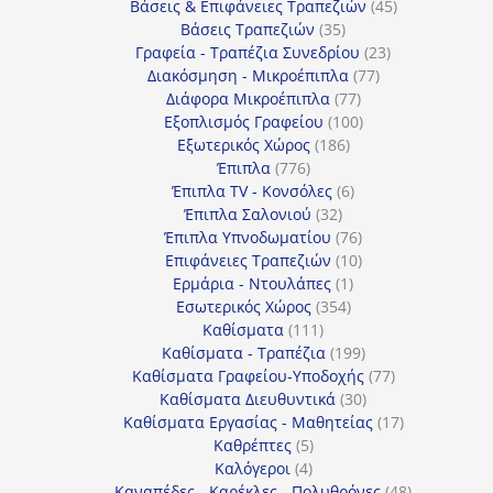
προϊόντα
45
Βάσεις & Επιφάνειες Τραπεζιών
45
35
προϊόντα
Βάσεις Τραπεζιών
35
προϊόντα
23
Γραφεία - Τραπέζια Συνεδρίου
23
77
προϊόντα
Διακόσμηση - Μικροέπιπλα
77
77
προϊόντα
Διάφορα Μικροέπιπλα
77
προϊόντα
100
Εξοπλισμός Γραφείου
100
186
προϊόντα
Εξωτερικός Χώρος
186
776
προϊόντα
Έπιπλα
776
προϊόντα
6
Έπιπλα TV - Κονσόλες
6
32
προϊόντα
Έπιπλα Σαλονιού
32
προϊόντα
76
Έπιπλα Υπνοδωματίου
76
10
προϊόντα
Επιφάνειες Τραπεζιών
10
1
προϊόντα
Ερμάρια - Ντουλάπες
1
354
προϊόν
Εσωτερικός Χώρος
354
111
προϊόντα
Καθίσματα
111
προϊόντα
199
Καθίσματα - Τραπέζια
199
προϊόντα
77
Καθίσματα Γραφείου-Υποδοχής
77
30
προϊόντα
Καθίσματα Διευθυντικά
30
προϊόντα
17
Καθίσματα Εργασίας - Μαθητείας
17
5
προϊόντα
Καθρέπτες
5
4
προϊόντα
Καλόγεροι
4
προϊόντα
48
Καναπέδες - Καρέκλες - Πολυθρόνες
48