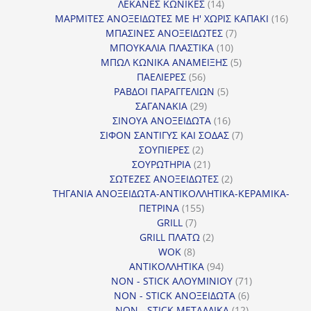
14
προϊ
ΛΕΚΑΝΕΣ ΚΩΝΙΚΕΣ
14
προϊόντα
16
ΜΑΡΜΙΤΕΣ ΑΝΟΞΕΙΔΩΤΕΣ ΜΕ Η' ΧΩΡΙΣ ΚΑΠΑΚΙ
16
7
προϊ
ΜΠΑΣΙΝΕΣ ΑΝΟΞΕΙΔΩΤΕΣ
7
10
προϊόντα
ΜΠΟΥΚΑΛΙΑ ΠΛΑΣΤΙΚΑ
10
προϊόντα
5
ΜΠΩΛ ΚΩΝΙΚΑ ΑΝΑΜΕΙΞΗΣ
5
56
προϊόντα
ΠΑΕΛΙΕΡΕΣ
56
προϊόντα
5
ΡΑΒΔΟΙ ΠΑΡΑΓΓΕΛΙΩΝ
5
29
προϊόντα
ΣΑΓΑΝΑΚΙΑ
29
προϊόντα
16
ΣΙΝΟΥΑ ΑΝΟΞΕΙΔΩΤΑ
16
προϊόντα
7
ΣΙΦΟΝ ΣΑΝΤΙΓΥΣ ΚΑΙ ΣΟΔΑΣ
7
2
προϊόντα
ΣΟΥΠΙΕΡΕΣ
2
προϊόντα
21
ΣΟΥΡΩΤΗΡΙΑ
21
προϊόντα
2
ΣΩΤΕΖΕΣ ΑΝΟΞΕΙΔΩΤΕΣ
2
προϊόντα
ΤΗΓΑΝΙΑ ΑΝΟΞΕΙΔΩΤΑ-ΑΝΤΙΚΟΛΛΗΤΙΚΑ-ΚΕΡΑΜΙΚΑ-
155
ΠΕΤΡΙΝΑ
155
7
προϊόντα
GRILL
7
προϊόντα
2
GRILL ΠΛΑΤΩ
2
8
προϊόντα
WOK
8
προϊόντα
94
ΑΝΤΙΚΟΛΛΗΤΙΚΑ
94
προϊόντα
71
NON - STICK ΑΛΟΥΜΙΝΙΟΥ
71
6
προϊόντα
NON - STICK ΑΝΟΞΕΙΔΩΤΑ
6
12
προϊόντα
NON - STICK ΜΕΤΑΛΛΙΚΑ
12