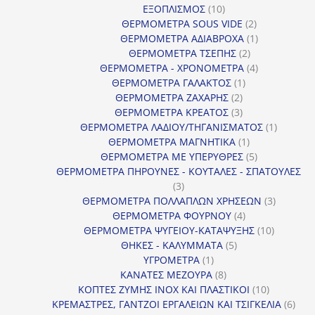
10
ΕΞΟΠΛΙΣΜΟΣ
10
προϊόντα
2
ΘΕΡΜΟΜΕΤΡΑ SOUS VIDE
2
προϊόντα
1
ΘΕΡΜΟΜΕΤΡΑ ΑΔΙΑΒΡΟΧΑ
1
2
προϊόν
ΘΕΡΜΟΜΕΤΡΑ ΤΣΕΠΗΣ
2
προϊόντα
4
ΘΕΡΜΟΜΕΤΡΑ - ΧΡΟΝΟΜΕΤΡΑ
4
1
προϊόντα
ΘΕΡΜΟΜΕΤΡΑ ΓΑΛΑΚΤΟΣ
1
2
προϊόν
ΘΕΡΜΟΜΕΤΡΑ ΖΑΧΑΡΗΣ
2
προϊόντα
3
ΘΕΡΜΟΜΕΤΡΑ ΚΡΕΑΤΟΣ
3
προϊόντα
1
ΘΕΡΜΟΜΕΤΡΑ ΛΑΔΙΟΥ/ΤΗΓΑΝΙΣΜΑΤΟΣ
1
1
προϊόν
ΘΕΡΜΟΜΕΤΡΑ ΜΑΓΝΗΤΙΚΑ
1
προϊόν
5
ΘΕΡΜΟΜΕΤΡΑ ΜΕ ΥΠΕΡΥΘΡΕΣ
5
προϊόντα
ΘΕΡΜΟΜΕΤΡΑ ΠΗΡΟΥΝΕΣ - ΚΟΥΤΑΛΕΣ - ΣΠΑΤΟΥΛΕΣ
3
3
προϊόντα
3
ΘΕΡΜΟΜΕΤΡΑ ΠΟΛΛΑΠΛΩΝ ΧΡΗΣΕΩΝ
3
4
προϊόντ
ΘΕΡΜΟΜΕΤΡΑ ΦΟΥΡΝΟΥ
4
προϊόντα
10
ΘΕΡΜΟΜΕΤΡΑ ΨΥΓΕΙΟΥ-ΚΑΤΑΨΥΞΗΣ
10
5
προϊόντα
ΘΗΚΕΣ - ΚΑΛΥΜΜΑΤΑ
5
1
προϊόντα
ΥΓΡΟΜΕΤΡΑ
1
προϊόν
8
ΚΑΝΑΤΕΣ ΜΕΖΟΥΡΑ
8
προϊόντα
10
ΚΟΠΤΕΣ ΖΥΜΗΣ INOX ΚΑΙ ΠΛΑΣΤΙΚΟΙ
10
προϊόντα
6
ΚΡΕΜΑΣΤΡΕΣ, ΓΑΝΤΖΟΙ ΕΡΓΑΛΕΙΩΝ ΚΑΙ ΤΣΙΓΚΕΛΙΑ
6