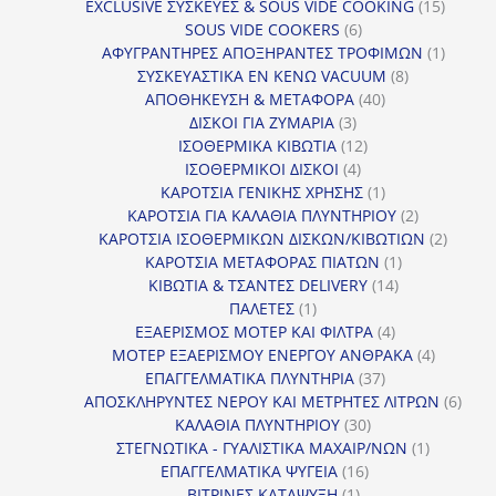
προϊόντα
15
EXCLUSIVE ΣΥΣΚΕΥΕΣ & SOUS VIDE COOKING
15
6
προϊόν
SOUS VIDE COOKERS
6
προϊόντα
1
ΑΦΥΓΡΑΝΤΗΡΕΣ ΑΠΟΞΗΡΑΝΤΕΣ ΤΡΟΦΙΜΩΝ
1
8
προϊόν
ΣΥΣΚΕΥΑΣΤΙΚΑ ΕΝ ΚΕΝΩ VACUUM
8
40
προϊόντα
ΑΠΟΘΗΚΕΥΣΗ & ΜΕΤΑΦΟΡΑ
40
3
προϊόντα
ΔΙΣΚΟΙ ΓΙΑ ΖΥΜΑΡΙΑ
3
προϊόντα
12
ΙΣΟΘΕΡΜΙΚΑ ΚΙΒΩΤΙΑ
12
4
προϊόντα
ΙΣΟΘΕΡΜΙΚΟΙ ΔΙΣΚΟΙ
4
προϊόντα
1
ΚΑΡΟΤΣΙΑ ΓΕΝΙΚΗΣ ΧΡΗΣΗΣ
1
προϊόν
2
ΚΑΡΟΤΣΙΑ ΓΙΑ ΚΑΛΑΘΙΑ ΠΛΥΝΤΗΡΙΟΥ
2
προϊόντα
2
ΚΑΡΟΤΣΙΑ ΙΣΟΘΕΡΜΙΚΩΝ ΔΙΣΚΩΝ/ΚΙΒΩΤΙΩΝ
2
1
προϊόν
ΚΑΡΟΤΣΙΑ ΜΕΤΑΦΟΡΑΣ ΠΙΑΤΩΝ
1
14
προϊόν
ΚΙΒΩΤΙΑ & ΤΣΑΝΤΕΣ DELIVERY
14
1
προϊόντα
ΠΑΛΕΤΕΣ
1
προϊόν
4
ΕΞΑΕΡΙΣΜΟΣ ΜΟΤΕΡ ΚΑΙ ΦΙΛΤΡΑ
4
προϊόντα
4
ΜΟΤΕΡ ΕΞΑΕΡΙΣΜΟΥ ΕΝΕΡΓΟΥ ΑΝΘΡΑΚΑ
4
37
προϊόντ
ΕΠΑΓΓΕΛΜΑΤΙΚΑ ΠΛΥΝΤΗΡΙΑ
37
προϊόντα
6
ΑΠΟΣΚΛΗΡΥΝΤΕΣ ΝΕΡΟΥ ΚΑΙ ΜΕΤΡΗΤΕΣ ΛΙΤΡΩΝ
6
30
προϊ
ΚΑΛΑΘΙΑ ΠΛΥΝΤΗΡΙΟΥ
30
προϊόντα
1
ΣΤΕΓΝΩΤΙΚΑ - ΓΥΑΛΙΣΤΙΚΑ ΜΑΧΑΙΡ/ΝΩΝ
1
16
προϊόν
ΕΠΑΓΓΕΛΜΑΤΙΚΑ ΨΥΓΕΙΑ
16
1
προϊόντα
ΒΙΤΡΙΝΕΣ ΚΑΤΑΨΥΞΗ
1