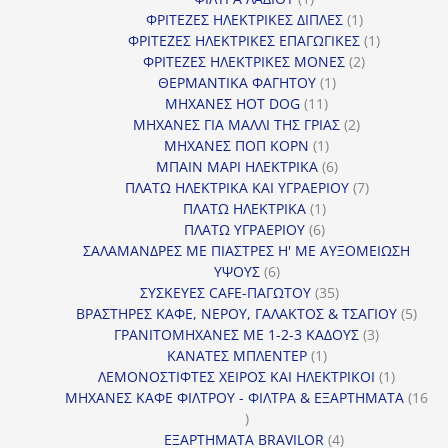
προϊόν
1
ΦΡΙΤΕΖΕΣ ΗΛΕΚΤΡΙΚΕΣ ΔΙΠΛΕΣ
1
προϊόν
1
ΦΡΙΤΕΖΕΣ ΗΛΕΚΤΡΙΚΕΣ ΕΠΑΓΩΓΙΚΕΣ
1
2
προϊόν
ΦΡΙΤΕΖΕΣ ΗΛΕΚΤΡΙΚΕΣ ΜΟΝΕΣ
2
1
προϊόντα
ΘΕΡΜΑΝΤΙΚΑ ΦΑΓΗΤΟΥ
1
11
προϊόν
ΜΗΧΑΝΕΣ HOT DOG
11
προϊόντα
2
ΜΗΧΑΝΕΣ ΓΙΑ ΜΑΛΛΙ ΤΗΣ ΓΡΙΑΣ
2
1
προϊόντα
ΜΗΧΑΝΕΣ ΠΟΠ ΚΟΡΝ
1
προϊόν
6
ΜΠΑΙΝ ΜΑΡΙ ΗΛΕΚΤΡΙΚΑ
6
προϊόντα
7
ΠΛΑΤΩ ΗΛΕΚΤΡΙΚΑ ΚΑΙ ΥΓΡΑΕΡΙΟΥ
7
1
προϊόντα
ΠΛΑΤΩ ΗΛΕΚΤΡΙΚΑ
1
6
προϊόν
ΠΛΑΤΩ ΥΓΡΑΕΡΙΟΥ
6
προϊόντα
ΣΑΛΑΜΑΝΔΡΕΣ ΜΕ ΠΙΑΣΤΡΕΣ Η' ΜΕ ΑΥΞΟΜΕΙΩΣΗ
6
ΥΨΟΥΣ
6
προϊόντα
35
ΣΥΣΚΕΥΕΣ CAFE-ΠΑΓΩΤΟΥ
35
προϊόντα
5
ΒΡΑΣΤΗΡΕΣ ΚΑΦΕ, ΝΕΡΟΥ, ΓΑΛΑΚΤΟΣ & ΤΣΑΓΙΟΥ
5
3
προϊ
ΓΡΑΝΙΤΟΜΗΧΑΝΕΣ ΜΕ 1-2-3 ΚΑΔΟΥΣ
3
1
προϊόντα
ΚΑΝΑΤΕΣ ΜΠΛΕΝΤΕΡ
1
προϊόν
1
ΛΕΜΟΝΟΣΤΙΦΤΕΣ ΧΕΙΡΟΣ ΚΑΙ ΗΛΕΚΤΡΙΚΟΙ
1
προϊόν
ΜΗΧΑΝΕΣ ΚΑΦΕ ΦΙΛΤΡΟΥ - ΦΙΛΤΡΑ & ΕΞΑΡΤΗΜΑΤΑ
16
16
προϊόντα
4
ΕΞΑΡΤΗΜΑΤΑ BRAVILOR
4