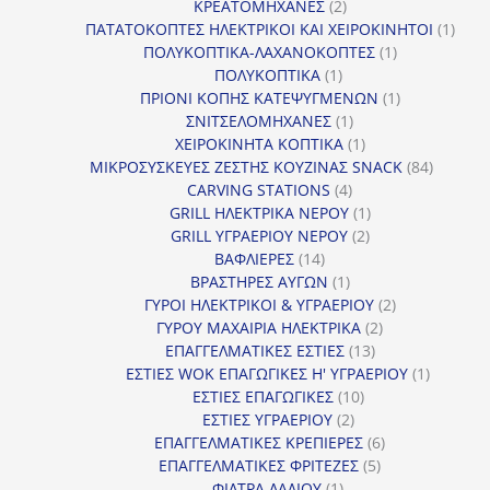
2
προϊόν
ΚΡΕΑΤΟΜΗΧΑΝΕΣ
2
προϊόντα
1
ΠΑΤΑΤΟΚΟΠΤΕΣ ΗΛΕΚΤΡΙΚΟΙ ΚΑΙ ΧΕΙΡΟΚΙΝΗΤΟΙ
1
1
προϊ
ΠΟΛΥΚΟΠΤΙΚΑ-ΛΑΧΑΝΟΚΟΠΤΕΣ
1
1
προϊόν
ΠΟΛΥΚΟΠΤΙΚΑ
1
προϊόν
1
ΠΡΙΟΝΙ ΚΟΠΗΣ ΚΑΤΕΨΥΓΜΕΝΩΝ
1
1
προϊόν
ΣΝΙΤΣΕΛΟΜΗΧΑΝΕΣ
1
προϊόν
1
ΧΕΙΡΟΚΙΝΗΤΑ ΚΟΠΤΙΚΑ
1
προϊόν
84
ΜΙΚΡΟΣΥΣΚΕΥΕΣ ΖΕΣΤΗΣ ΚΟΥΖΙΝΑΣ SNACK
84
4
προϊόντ
CARVING STATIONS
4
προϊόντα
1
GRILL ΗΛΕΚΤΡΙΚΑ ΝΕΡΟΥ
1
2
προϊόν
GRILL ΥΓΡΑΕΡΙΟΥ ΝΕΡΟΥ
2
14
προϊόντα
ΒΑΦΛΙΕΡΕΣ
14
προϊόντα
1
ΒΡΑΣΤΗΡΕΣ ΑΥΓΩΝ
1
προϊόν
2
ΓΥΡΟΙ ΗΛΕΚΤΡΙΚΟΙ & ΥΓΡΑΕΡΙΟΥ
2
2
προϊόντα
ΓΥΡΟΥ ΜΑΧΑΙΡΙΑ ΗΛΕΚΤΡΙΚΑ
2
13
προϊόντα
ΕΠΑΓΓΕΛΜΑΤΙΚΕΣ ΕΣΤΙΕΣ
13
προϊόντα
1
ΕΣΤΙΕΣ WOK ΕΠΑΓΩΓΙΚΕΣ Η' ΥΓΡΑΕΡΙΟΥ
1
10
προϊόν
ΕΣΤΙΕΣ ΕΠΑΓΩΓΙΚΕΣ
10
2
προϊόντα
ΕΣΤΙΕΣ ΥΓΡΑΕΡΙΟΥ
2
προϊόντα
6
ΕΠΑΓΓΕΛΜΑΤΙΚΕΣ ΚΡΕΠΙΕΡΕΣ
6
5
προϊόντα
ΕΠΑΓΓΕΛΜΑΤΙΚΕΣ ΦΡΙΤΕΖΕΣ
5
1
προϊόντα
ΦΙΛΤΡΑ ΛΑΔΙΟΥ
1