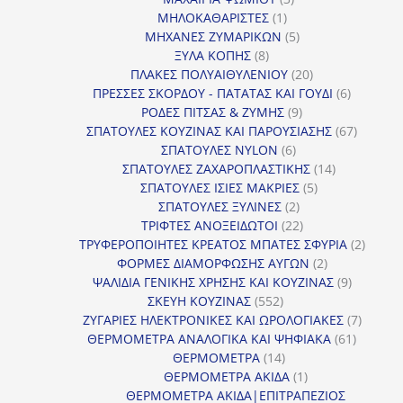
1
προϊόντα
ΜΗΛΟΚΑΘΑΡΙΣΤΕΣ
1
προϊόν
5
ΜΗΧΑΝΕΣ ΖΥΜΑΡΙΚΩΝ
5
8
προϊόντα
ΞΥΛΑ ΚΟΠΗΣ
8
προϊόντα
20
ΠΛΑΚΕΣ ΠΟΛΥΑΙΘΥΛΕΝΙΟΥ
20
προϊόντα
6
ΠΡΕΣΣΕΣ ΣΚΟΡΔΟΥ - ΠΑΤΑΤΑΣ ΚΑΙ ΓΟΥΔΙ
6
9
προϊόντα
ΡΟΔΕΣ ΠΙΤΣΑΣ & ΖΥΜΗΣ
9
προϊόντα
67
ΣΠΑΤΟΥΛΕΣ ΚΟΥΖΙΝΑΣ ΚΑΙ ΠΑΡΟΥΣΙΑΣΗΣ
67
6
προϊόντ
ΣΠΑΤΟΥΛΕΣ NYLON
6
προϊόντα
14
ΣΠΑΤΟΥΛΕΣ ΖΑΧΑΡΟΠΛΑΣΤΙΚΗΣ
14
5
προϊόντα
ΣΠΑΤΟΥΛΕΣ ΙΣΙΕΣ ΜΑΚΡΙΕΣ
5
2
προϊόντα
ΣΠΑΤΟΥΛΕΣ ΞΥΛΙΝΕΣ
2
προϊόντα
22
ΤΡΙΦΤΕΣ ΑΝΟΞΕΙΔΩΤΟΙ
22
προϊόντα
2
ΤΡΥΦΕΡΟΠΟΙΗΤΕΣ ΚΡΕΑΤΟΣ ΜΠΑΤΕΣ ΣΦΥΡΙΑ
2
2
προϊόν
ΦΟΡΜΕΣ ΔΙΑΜΟΡΦΩΣΗΣ ΑΥΓΩΝ
2
προϊόντα
9
ΨΑΛΙΔΙΑ ΓΕΝΙΚΗΣ ΧΡΗΣΗΣ ΚΑΙ ΚΟΥΖΙΝΑΣ
9
552
προϊόντα
ΣΚΕΥΗ ΚΟΥΖΙΝΑΣ
552
προϊόντα
7
ΖΥΓΑΡΙΕΣ ΗΛΕΚΤΡΟΝΙΚΕΣ ΚΑΙ ΩΡΟΛΟΓΙΑΚΕΣ
7
61
προϊόν
ΘΕΡΜΟΜΕΤΡΑ ΑΝΑΛΟΓΙΚΑ ΚΑΙ ΨΗΦΙΑΚΑ
61
14
προϊόντ
ΘΕΡΜΟΜΕΤΡΑ
14
προϊόντα
1
ΘΕΡΜΟΜΕΤΡΑ ΑΚΙΔΑ
1
προϊόν
ΘΕΡΜΟΜΕΤΡΑ ΑΚΙΔΑ|ΕΠΙΤΡΑΠΕΖΙΟΣ