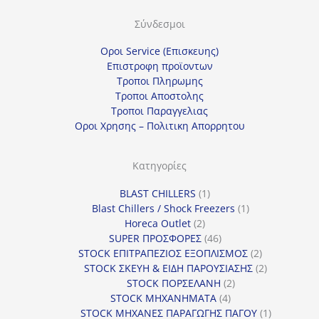
Σύνδεσμοι
Οροι Service (Επισκευης)
Επιστροφη προϊοντων
Τροποι Πληρωμης
Τροποι Αποστολης
Τροποι Παραγγελιας
Οροι Χρησης – Πολιτικη Απορρητου
Κατηγορίες
1
BLAST CHILLERS
1
προϊόν
1
Blast Chillers / Shock Freezers
1
2
προϊόν
Horeca Outlet
2
προϊόντα
46
SUPER ΠΡΟΣΦΟΡΕΣ
46
προϊόντα
2
STOCK ΕΠΙΤΡΑΠΕΖΙΟΣ ΕΞΟΠΛΙΣΜΟΣ
2
προϊόντα
2
STOCK ΣΚΕΥΗ & ΕΙΔΗ ΠΑΡΟΥΣΙΑΣΗΣ
2
2
προϊόντα
STOCK ΠΟΡΣΕΛΑΝΗ
2
4
προϊόντα
STOCK ΜΗΧΑΝΗΜΑΤΑ
4
προϊόντα
1
STOCK ΜΗΧΑΝΕΣ ΠΑΡΑΓΩΓΗΣ ΠΑΓΟΥ
1