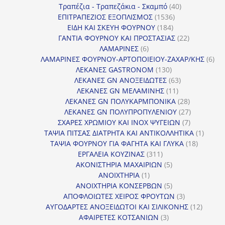
προϊόντα
40
Τραπέζια - Τραπεζάκια - Σκαμπό
40
1536
προϊόντα
ΕΠΙΤΡΑΠΕΖΙΟΣ ΕΞΟΠΛΙΣΜΟΣ
1536
184
προϊόντα
ΕΙΔΗ ΚΑΙ ΣΚΕΥΗ ΦΟΥΡΝΟΥ
184
προϊόντα
22
ΓΑΝΤΙΑ ΦΟΥΡΝΟΥ ΚΑΙ ΠΡΟΣΤΑΣΙΑΣ
22
6
προϊόντα
ΛΑΜΑΡΙΝΕΣ
6
προϊόντα
6
ΛΑΜΑΡΙΝΕΣ ΦΟΥΡΝΟΥ-ΑΡΤΟΠΟΙΕΙΟΥ-ΖΑΧΑΡ/ΚΗΣ
6
130
προ
ΛΕΚΑΝΕΣ GASTRONOM
130
προϊόντα
63
ΛΕΚΑΝΕΣ GN ΑΝΟΞΕΙΔΩΤΕΣ
63
11
προϊόντα
ΛΕΚΑΝΕΣ GN ΜΕΛΑΜΙΝΗΣ
11
προϊόντα
28
ΛΕΚΑΝΕΣ GN ΠΟΛΥΚΑΡΜΠΟΝΙΚΑ
28
προϊόντα
27
ΛΕΚΑΝΕΣ GN ΠΟΛΥΠΡΟΠΥΛΕΝΙΟΥ
27
7
προϊόντα
ΣΧΑΡΕΣ ΧΡΩΜΙΟΥ ΚΑΙ INOX ΨΥΓΕΙΩΝ
7
προϊόντα
1
ΤΑΨΙΑ ΠΙΤΣΑΣ ΔΙΑΤΡΗΤΑ ΚΑΙ ΑΝΤΙΚΟΛΛΗΤΙΚΑ
1
18
προϊόν
ΤΑΨΙΑ ΦΟΥΡΝΟΥ ΓΙΑ ΦΑΓΗΤΑ ΚΑΙ ΓΛΥΚΑ
18
311
προϊόντ
ΕΡΓΑΛΕΙΑ ΚΟΥΖΙΝΑΣ
311
προϊόντα
5
ΑΚΟΝΙΣΤΗΡΙΑ ΜΑΧΑΙΡΙΩΝ
5
1
προϊόντα
ΑΝΟΙΧΤΗΡΙΑ
1
προϊόν
5
ΑΝΟΙΧΤΗΡΙΑ ΚΟΝΣΕΡΒΩΝ
5
προϊόντα
3
ΑΠΟΦΛΟΙΩΤΕΣ ΧΕΙΡΟΣ ΦΡΟΥΤΩΝ
3
προϊόντα
12
ΑΥΓΟΔΑΡΤΕΣ ΑΝΟΞΕΙΔΩΤΟΙ ΚΑΙ ΣΙΛΙΚΟΝΗΣ
12
3
προϊόν
ΑΦΑΙΡΕΤΕΣ ΚΟΤΣΑΝΙΩΝ
3