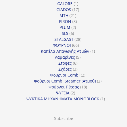
προϊόντα
1
GALORE
1
προϊόν
17
GIADOS
17
21
προϊόντα
MTH
21
προϊόντα
8
PIRON
8
2
προϊόντα
PLUM
2
6
προϊόντα
SLS
6
προϊόντα
28
STALGAST
28
66
προϊόντα
ΦΟΥΡΝΟΙ
66
προϊόντα
1
Καπέλα Απαγωγής Ατμών
1
5
προϊόν
Λαμαρίνες
5
6
προϊόντα
Στόφες
6
προϊόντα
3
Σχάρες
3
προϊόντα
2
Φούρνοι Combi
2
προϊόντα
2
Φούρνοι Combi Steamer (Ατμού)
2
18
προϊόντα
Φούρνοι Πίτσας
18
2
προϊόντα
ΨΥΓΕΙΑ
2
προϊόντα
1
ΨΥΚΤΙΚΑ ΜΗΧΑΝΗΜΑΤΑ MONOBLOCK
1
προϊόν
Subscribe