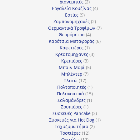
2
προϊόντα
Διανεμητές
2
προϊόντα
4
Εργαλεία Κουζίνας
4
9
προϊόντα
Εστίες
9
προϊόντα
2
Ζαμπονομηχανές
2
προϊόντα
7
Θερμαντικά Τροφίμων
7
4
προϊόντα
Θερμόμετρα
4
προϊόντα
6
Καρότσια Μεταφοράς
6
1
προϊόντα
Καφετιέρες
1
προϊόν
3
Κρεατομηχανές
3
3
προϊόντα
Κρεπιέρες
3
προϊόντα
5
Μπαιν Μαρί
5
7
προϊόντα
Μπλέντερ
7
17
προϊόντα
Πλατώ
17
προϊόντα
1
Πολτοποιητές
1
προϊόν
15
Πολυκοπτικά
15
1
προϊόντα
Σαλαμάνδρες
1
1
προϊόν
Σουπιέρες
1
προϊόν
3
Συσκευές Pancake
3
προϊόντα
1
Συσκευές για Hot Dog
1
2
προϊόν
Ταχυζυμωτήρια
2
12
προϊόντα
Τοστιέρες
12
12
προϊόντα
Φριτέζες
12