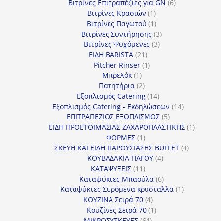
προϊόν
6
Βιτρίνες Επιτραπέζιες για GN
6
1
προϊόντα
Βιτρίνες Κρασιών
1
προϊόν
1
Βιτρίνες Παγωτού
1
προϊόν
3
Βιτρίνες Συντήρησης
3
3
προϊόντα
Βιτρίνες Ψυχόμενες
3
21
προϊόντα
ΕΙΔΗ BARISTA
21
προϊόντα
1
Pitcher Rinser
1
1
προϊόν
Μπρελόκ
1
προϊόν
2
Πατητήρια
2
προϊόντα
14
Εξοπλισμός Catering
14
προϊόντα
14
Εξοπλισμός Catering - Εκδηλώσεων
14
5
προϊόντα
ΕΠΙΤΡΑΠΕΖΙΟΣ ΕΞΟΠΛΙΣΜΟΣ
5
προϊόντα
1
ΕΙΔΗ ΠΡΟΕΤΟΙΜΑΣΙΑΣ ΖΑΧΑΡΟΠΛΑΣΤΙΚΗΣ
1
1
προϊόν
ΦΟΡΜΕΣ
1
προϊόν
4
ΣΚΕΥΗ ΚΑΙ ΕΙΔΗ ΠΑΡΟΥΣΙΑΣΗΣ BUFFET
4
4
προϊόντα
ΚΟΥΒΑΔΑΚΙΑ ΠΑΓΟΥ
4
11
προϊόντα
ΚΑΤΑΨΥΞΕΙΣ
11
προϊόντα
6
Καταψύκτες Μπαούλα
6
προϊόντα
1
Καταψύκτες Συρόμενα κρύσταλλα
1
4
προϊόν
ΚΟΥΖΙΝΑ Σειρά 70
4
προϊόντα
1
Κουζίνες Σειρά 70
1
64
προϊόν
ΜΙΚΡΟΣΥΣΚΕΥΕΣ
64