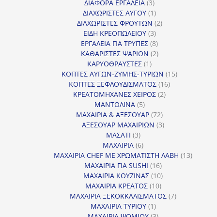
3
προϊόντα
ΔΙΑΦΟΡΑ ΕΡΓΑΛΕΙΑ
3
προϊόντα
1
ΔΙΑΧΩΡΙΣΤΕΣ ΑΥΓΟΥ
1
προϊόν
2
ΔΙΑΧΩΡΙΣΤΕΣ ΦΡΟΥΤΩΝ
2
3
προϊόντα
ΕΙΔΗ ΚΡΕΟΠΩΛΕΙΟΥ
3
προϊόντα
8
ΕΡΓΑΛΕΙΑ ΓΙΑ ΤΡΥΠΕΣ
8
προϊόντα
2
ΚΑΘΑΡΙΣΤΕΣ ΨΑΡΙΩΝ
2
1
προϊόντα
ΚΑΡΥΟΘΡΑΥΣΤΕΣ
1
προϊόν
15
ΚΟΠΤΕΣ ΑΥΓΩΝ-ΖΥΜΗΣ-ΤΥΡΙΩΝ
15
16
προϊόντα
ΚΟΠΤΕΣ ΞΕΦΛΟΥΔΙΣΜΑΤΟΣ
16
2
προϊόντα
ΚΡΕΑΤΟΜΗΧΑΝΕΣ ΧΕΙΡΟΣ
2
5
προϊόντα
ΜΑΝΤΟΛΙΝΑ
5
προϊόντα
72
ΜΑΧΑΙΡΙΑ & ΑΞΕΣΟΥΑΡ
72
προϊόντα
3
ΑΞΕΣΟΥΑΡ ΜΑΧΑΙΡΙΩΝ
3
3
προϊόντα
ΜΑΣΑΤΙ
3
προϊόντα
6
ΜΑΧΑΙΡΙΑ
6
προϊόντα
13
ΜΑΧΑΙΡΙΑ CHEF ΜΕ ΧΡΩΜΑΤΙΣΤΗ ΛΑΒΗ
13
16
προϊόντ
ΜΑΧΑΙΡΙΑ ΓΙΑ SUSHI
16
προϊόντα
10
ΜΑΧΑΙΡΙΑ ΚΟΥΖΙΝΑΣ
10
10
προϊόντα
ΜΑΧΑΙΡΙΑ ΚΡΕΑΤΟΣ
10
προϊόντα
7
ΜΑΧΑΙΡΙΑ ΞΕΚΟΚΚΑΛΙΣΜΑΤΟΣ
7
1
προϊόντα
ΜΑΧΑΙΡΙΑ ΤΥΡΙΟΥ
1
προϊόν
3
ΜΑΧΑΙΡΙΑ ΨΩΜΙΟΥ
3