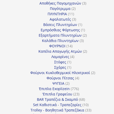
προϊόν
3
Αποθήκες Παγομηχανών
3
2
προϊόντα
Παγότριμμα
2
11
προϊόντα
ΠΛΥΝΤΗΡΙΑ
11
προϊόντα
3
Αφαλατωτές
3
προϊόντα
1
Βάσεις Πλυντηρίων
1
προϊόν
1
Εμπρόσθιας Φόρτωσης
1
προϊόν
2
Εξαρτήματα Πλυντηρίων
2
3
προϊόντα
Καλάθια Πλυντηρίων
3
14
προϊόντα
ΦΟΥΡΝΟΙ
14
προϊόντα
2
Καπέλα Απαγωγής Ατμών
2
4
προϊόντα
Λαμαρίνες
4
1
προϊόντα
Στόφες
1
προϊόν
1
Σχάρες
1
προϊόν
2
Φούρνοι Κυκλοθερμικοί Ηλεκτρικοί
2
4
προϊόντα
Φούρνοι Πίτσας
4
2
προϊόντα
ΨΥΓΕΙΑ
2
προϊόντα
776
Έπιπλα Exoplizein
776
προϊόντα
23
'Επιπλα Γραφείου
23
προϊόντα
68
BAR Τραπέζια & Σκαμπό
68
προϊόντα
10
Set Καθιστικά - Τραπεζαρίες
10
προϊόντα
33
Trolley - Βοηθητικά Τραπεζάκια
33