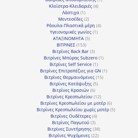
4
προϊόν
Κλείστρα-Κλειδαριές
4
1
προϊόντα
Λάστιχα
1
προϊόν
2
Μεντεσέδες
2
προϊόντα
4
Ράουλα-Πλαστικά μέρη
4
1
προϊόντα
Υγειονομικές γωνίες
1
5
προϊόν
ΑΤΑΞΙΝΟΜΗΤΑ
5
153
προϊόντα
ΒΙΤΡΙΝΕΣ
153
προϊόντα
3
Βιτρίνες Back Bar
3
προϊόντα
1
Βιτρίνες Mπύρας Subzero
1
1
προϊόν
Βιτρίνες Self Service
1
προϊόν
1
Βιτρίνες Επιτραπέζιες για GN
1
15
προϊόν
Βιτρίνες Θερμαινόμενες
15
5
προϊόντα
Βιτρίνες Κατάψυξης
5
6
προϊόντα
Βιτρίνες Κρασιών
6
προϊόντα
12
Βιτρίνες Κρεοπωλείου
12
προϊόντα
6
Βιτρίνες Κρεοπωλείου με μοτέρ
6
προϊόντα
5
Βιτρίνες Κρεοπωλείου χωρίς μοτέρ
5
4
προϊόντα
Βιτρίνες Ουδέτερες
4
3
προϊόντα
Βιτρίνες Παγωτού
3
προϊόντα
38
Βιτρίνες Συντήρησης
38
22
προϊόντα
Βιτρίνες Ψυχόμενες
22