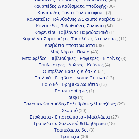
30
προϊόντα
Καναπέδες & Καθίσματα Υποδοχής
30
2
προϊόντα
Καναπέδες Γωνία-Πολυμορφικοί
2
προϊόντα
3
Καναπέδες-Πολυθρόνες & Σκαμπό Κρεβάτι
3
34
προϊόντ
Καναπέδες-Πολυθρόνες-Σαλόνια
34
προϊόντα
1
Καφενείου-Ταβέρνας Παραδοσιακά
1
προϊόν
11
Κομοδίνα-Συρταριέρες-Τουαλέτες-Ντουλάπες
11
38
προϊόν
Κρεβάτια-Υποστρώματα
38
43
προϊόντα
Μαξιλάρια - Πανιά
43
προϊόντα
8
Μπουφέδες - Βιβλιοθήκες - Ραφιέρες - Βιτρίνες
8
4
προϊό
Ξαπλώστρες - Αιώρες - Κούνιες
4
31
προϊόντα
Ομπρέλες-Βάσεις-Κιόσκια
31
προϊόντα
13
Παιδικά - Εφηβικά - Λοιπά Έπιπλα
13
13
προϊόντα
Παιδικό - Εφηβικό Δωμάτιο
13
1
προϊόντα
Παπουτσοθήκες
1
4
προϊόν
Πουφ
4
προϊόντα
29
Σαλόνια-Καναπέδες-Πολυθρόνες-Μπερζέρες
29
30
προϊόν
Σκαμπό
30
προϊόντα
27
Στρώματα - Επιστρώματα - Μαξιλάρια
27
18
προϊόντα
Τραπεζάκια Σαλονιού & Βοηθητικά
18
3
προϊόντα
Τραπεζαρίες Set
3
30
προϊόντα
Τραπέζια
30