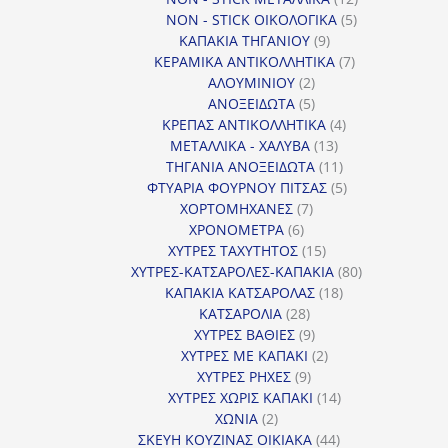
5
προϊόντα
NON - STICK ΟΙΚΟΛΟΓΙΚΑ
5
9
προϊόντα
ΚΑΠΑΚΙΑ ΤΗΓΑΝΙΟΥ
9
προϊόντα
7
ΚΕΡΑΜΙΚΑ ΑΝΤΙΚΟΛΛΗΤΙΚΑ
7
2
προϊόντα
ΑΛΟΥΜΙΝΙΟΥ
2
προϊόντα
5
ΑΝΟΞΕΙΔΩΤΑ
5
προϊόντα
4
ΚΡΕΠΑΣ ΑΝΤΙΚΟΛΛΗΤΙΚΑ
4
13
προϊόντα
ΜΕΤΑΛΛΙΚΑ - ΧΑΛΥΒΑ
13
προϊόντα
11
ΤΗΓΑΝΙΑ ΑΝΟΞΕΙΔΩΤΑ
11
προϊόντα
5
ΦΤΥΑΡΙΑ ΦΟΥΡΝΟΥ ΠΙΤΣΑΣ
5
7
προϊόντα
ΧΟΡΤΟΜΗΧΑΝΕΣ
7
6
προϊόντα
ΧΡΟΝΟΜΕΤΡΑ
6
προϊόντα
15
ΧΥΤΡΕΣ ΤΑΧΥΤΗΤΟΣ
15
προϊόντα
80
ΧΥΤΡΕΣ-ΚΑΤΣΑΡΟΛΕΣ-ΚΑΠΑΚΙΑ
80
18
προϊόντα
ΚΑΠΑΚΙΑ ΚΑΤΣΑΡΟΛΑΣ
18
28
προϊόντα
ΚΑΤΣΑΡΟΛΙΑ
28
προϊόντα
9
ΧΥΤΡΕΣ ΒΑΘΙΕΣ
9
προϊόντα
2
ΧΥΤΡΕΣ ΜΕ ΚΑΠΑΚΙ
2
9
προϊόντα
ΧΥΤΡΕΣ ΡΗΧΕΣ
9
προϊόντα
14
ΧΥΤΡΕΣ ΧΩΡΙΣ ΚΑΠΑΚΙ
14
2
προϊόντα
ΧΩΝΙΑ
2
προϊόντα
44
ΣΚΕΥΗ ΚΟΥΖΙΝΑΣ ΟΙΚΙΑΚΑ
44