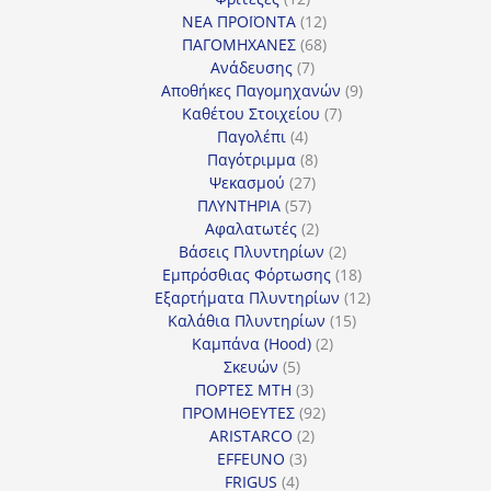
προϊόντα
12
ΝΕΑ ΠΡΟΪΟΝΤΑ
12
προϊόντα
68
ΠΑΓΟΜΗΧΑΝΕΣ
68
7
προϊόντα
Ανάδευσης
7
προϊόντα
9
Αποθήκες Παγομηχανών
9
7
προϊόντα
Καθέτου Στοιχείου
7
4
προϊόντα
Παγολέπι
4
προϊόντα
8
Παγότριμμα
8
27
προϊόντα
Ψεκασμού
27
57
προϊόντα
ΠΛΥΝΤΗΡΙΑ
57
προϊόντα
2
Αφαλατωτές
2
προϊόντα
2
Βάσεις Πλυντηρίων
2
προϊόντα
18
Εμπρόσθιας Φόρτωσης
18
προϊόντα
12
Εξαρτήματα Πλυντηρίων
12
15
προϊόντα
Καλάθια Πλυντηρίων
15
2
προϊόντα
Καμπάνα (Hood)
2
5
προϊόντα
Σκευών
5
προϊόντα
3
ΠΟΡΤΕΣ MTH
3
προϊόντα
92
ΠΡΟΜΗΘΕΥΤΕΣ
92
2
προϊόντα
ARISTARCO
2
3
προϊόντα
EFFEUNO
3
4
προϊόντα
FRIGUS
4