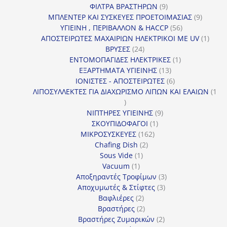
9
προϊόντα
ΦΙΛΤΡΑ ΒΡΑΣΤΗΡΩΝ
9
προϊόντα
9
ΜΠΛΕΝΤΕΡ ΚΑΙ ΣΥΣΚΕΥΕΣ ΠΡΟΕΤΟΙΜΑΣΙΑΣ
9
56
προϊόντ
ΥΓΙΕΙΝΗ , ΠΕΡΙΒΑΛΛΟΝ & HACCP
56
προϊόντα
1
ΑΠΟΣΤΕΙΡΩΤΕΣ ΜΑΧΑΙΡΙΩΝ ΗΛΕΚΤΡΙΚΟΙ ΜΕ UV
1
24
προϊό
ΒΡΥΣΕΣ
24
προϊόντα
1
ΕΝΤΟΜΟΠΑΓΙΔΕΣ ΗΛΕΚΤΡΙΚΕΣ
1
13
προϊόν
ΕΞΑΡΤΗΜΑΤΑ ΥΓΙΕΙΝΗΣ
13
προϊόντα
6
ΙΟΝΙΣΤΕΣ - ΑΠΟΣΤΕΙΡΩΤΕΣ
6
προϊόντα
ΛΙΠΟΣΥΛΛΕΚΤΕΣ ΓΙΑ ΔΙΑΧΩΡΙΣΜΟ ΛΙΠΩΝ ΚΑΙ ΕΛΑΙΩΝ
1
1
προϊόν
9
ΝΙΠΤΗΡΕΣ ΥΓΙΕΙΝΗΣ
9
1
προϊόντα
ΣΚΟΥΠΙΔΟΦΑΓΟΙ
1
162
προϊόν
ΜΙΚΡΟΣΥΣΚΕΥΕΣ
162
2
προϊόντα
Chafing Dish
2
1
προϊόντα
Sous Vide
1
1
προϊόν
Vacuum
1
προϊόν
3
Αποξηραντές Τροφίμων
3
3
προϊόντα
Αποχυμωτές & Στίφτες
3
2
προϊόντα
Βαφλιέρες
2
προϊόντα
2
Βραστήρες
2
προϊόντα
2
Βραστήρες Ζυμαρικών
2