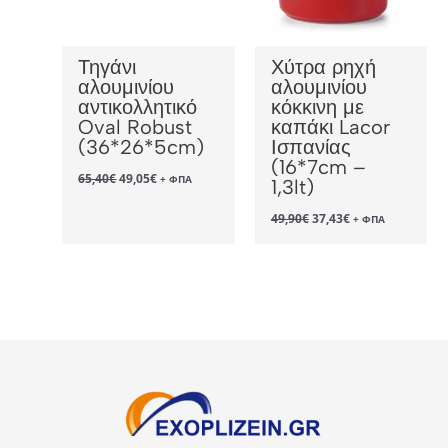
Τηγάνι
Χύτρα ρηχή
αλουμινίου
αλουμινίου
αντικολλητικό
κόκκινη με
Oval Robust
καπάκι Lacor
(36*26*5cm)
Ισπανίας
(16*7cm –
Original
Η
65,40
€
49,05
€
+ ΦΠΑ
1,3lt)
price
τρέχουσα
was:
τιμή
Original
Η
49,90
€
37,43
€
+ ΦΠΑ
65,40€.
είναι:
price
τρέχουσα
49,05€.
was:
τιμή
49,90€.
είναι:
37,43€.