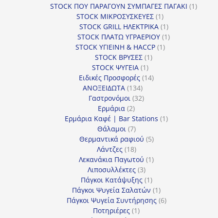
προϊόν
1
STOCK ΠΟΥ ΠΑΡΑΓΟΥΝ ΣΥΜΠΑΓΕΣ ΠΑΓΑΚΙ
1
1
προϊόν
STOCK ΜΙΚΡΟΣΥΣΚΕΥΕΣ
1
προϊόν
1
STOCK GRILL ΗΛΕΚΤΡΙΚΑ
1
προϊόν
1
STOCK ΠΛΑΤΩ ΥΓΡΑΕΡΙΟΥ
1
1
προϊόν
STOCK ΥΓΙΕΙΝΗ & HACCP
1
1
προϊόν
STOCK ΒΡΥΣΕΣ
1
1
προϊόν
STOCK ΨΥΓΕΙΑ
1
προϊόν
14
Ειδικές Προσφορές
14
134
προϊόντα
ΑΝΟΞΕΙΔΩΤΑ
134
προϊόντα
32
Γαστρονόμοι
32
2
προϊόντα
Ερμάρια
2
προϊόντα
1
Ερμάρια Καφέ | Bar Stations
1
7
προϊόν
Θάλαμοι
7
προϊόντα
5
Θερμαντικά ραφιού
5
18
προϊόντα
Λάντζες
18
προϊόντα
1
Λεκανάκια Παγωτού
1
3
προϊόν
Λιποσυλλέκτες
3
προϊόντα
1
Πάγκοι Κατάψυξης
1
προϊόν
1
Πάγκοι Ψυγεία Σαλατών
1
προϊόν
6
Πάγκοι Ψυγεία Συντήρησης
6
1
προϊόντα
Ποτηριέρες
1