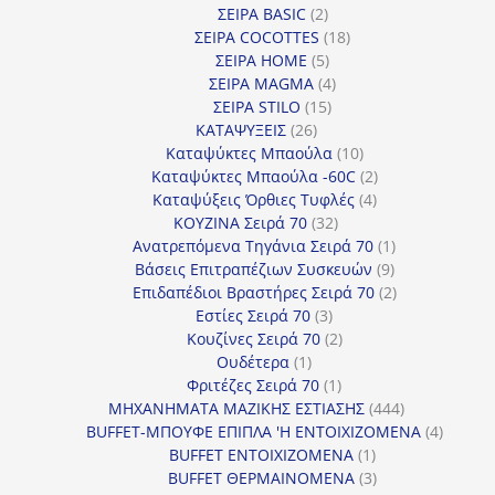
2
προϊόντα
ΣΕΙΡΑ BASIC
2
προϊόντα
18
ΣΕΙΡΑ COCOTTES
18
5
προϊόντα
ΣΕΙΡΑ HOME
5
προϊόντα
4
ΣΕΙΡΑ MAGMA
4
15
προϊόντα
ΣΕΙΡΑ STILO
15
26
προϊόντα
ΚΑΤΑΨΥΞΕΙΣ
26
προϊόντα
10
Καταψύκτες Μπαούλα
10
προϊόντα
2
Καταψύκτες Μπαούλα -60C
2
4
προϊόντα
Καταψύξεις Όρθιες Τυφλές
4
32
προϊόντα
ΚΟΥΖΙΝΑ Σειρά 70
32
προϊόντα
1
Ανατρεπόμενα Τηγάνια Σειρά 70
1
9
προϊόν
Βάσεις Επιτραπέζιων Συσκευών
9
προϊόντα
2
Επιδαπέδιοι Βραστήρες Σειρά 70
2
3
προϊόντα
Εστίες Σειρά 70
3
προϊόντα
2
Κουζίνες Σειρά 70
2
1
προϊόντα
Ουδέτερα
1
προϊόν
1
Φριτέζες Σειρά 70
1
προϊόν
444
ΜΗΧΑΝΗΜΑΤΑ ΜΑΖΙΚΗΣ ΕΣΤΙΑΣΗΣ
444
προϊόντα
4
BUFFET-ΜΠΟΥΦΕ ΕΠΙΠΛΑ 'Η ΕΝΤΟΙΧΙΖΟΜΕΝΑ
4
1
προϊόν
BUFFET ΕΝΤΟΙΧΙΖΟΜΕΝΑ
1
προϊόν
3
BUFFET ΘΕΡΜΑΙΝΟΜΕΝΑ
3