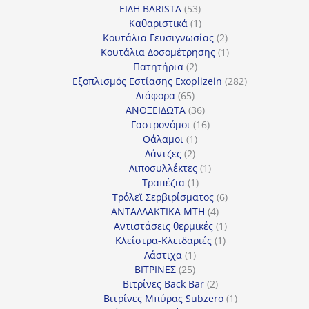
53
προϊόντα
ΕΙΔΗ BARISTA
53
προϊόντα
1
Καθαριστικά
1
προϊόν
2
Κουτάλια Γευσιγνωσίας
2
προϊόντα
1
Κουτάλια Δοσομέτρησης
1
2
προϊόν
Πατητήρια
2
προϊόντα
282
Εξοπλισμός Εστίασης Exoplizein
282
65
προϊόντα
Διάφορα
65
προϊόντα
36
ΑΝΟΞΕΙΔΩΤΑ
36
προϊόντα
16
Γαστρονόμοι
16
1
προϊόντα
Θάλαμοι
1
2
προϊόν
Λάντζες
2
προϊόντα
1
Λιποσυλλέκτες
1
1
προϊόν
Τραπέζια
1
προϊόν
6
Τρόλεϊ Σερβιρίσματος
6
4
προϊόντα
ΑΝΤΑΛΛΑΚΤΙΚΑ MTH
4
προϊόντα
1
Αντιστάσεις θερμικές
1
1
προϊόν
Κλείστρα-Κλειδαριές
1
1
προϊόν
Λάστιχα
1
25
προϊόν
ΒΙΤΡΙΝΕΣ
25
προϊόντα
2
Βιτρίνες Back Bar
2
προϊόντα
1
Βιτρίνες Mπύρας Subzero
1