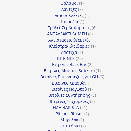
1
προϊόντα
Θάλαμοι
1
2
προϊόν
Λάντζες
2
προϊόντα
1
Λιποσυλλέκτες
1
1
προϊόν
Τραπέζια
1
προϊόν
6
Τρόλεϊ Σερβιρίσματος
6
4
προϊόντα
ΑΝΤΑΛΛΑΚΤΙΚΑ MTH
4
προϊόντα
1
Αντιστάσεις θερμικές
1
1
προϊόν
Κλείστρα-Κλειδαριές
1
1
προϊόν
Λάστιχα
1
25
προϊόν
ΒΙΤΡΙΝΕΣ
25
προϊόντα
2
Βιτρίνες Back Bar
2
προϊόντα
1
Βιτρίνες Mπύρας Subzero
1
προϊόν
6
Βιτρίνες Επιτραπέζιες για GN
6
1
προϊόντα
Βιτρίνες Κρασιών
1
προϊόν
1
Βιτρίνες Παγωτού
1
προϊόν
3
Βιτρίνες Συντήρησης
3
3
προϊόντα
Βιτρίνες Ψυχόμενες
3
21
προϊόντα
ΕΙΔΗ BARISTA
21
προϊόντα
1
Pitcher Rinser
1
1
προϊόν
Μπρελόκ
1
προϊόν
2
Πατητήρια
2