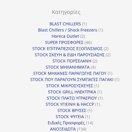
Κατηγορίες
1
BLAST CHILLERS
1
προϊόν
1
Blast Chillers / Shock Freezers
1
2
προϊόν
Horeca Outlet
2
προϊόντα
46
SUPER ΠΡΟΣΦΟΡΕΣ
46
προϊόντα
2
STOCK ΕΠΙΤΡΑΠΕΖΙΟΣ ΕΞΟΠΛΙΣΜΟΣ
2
προϊόντα
2
STOCK ΣΚΕΥΗ & ΕΙΔΗ ΠΑΡΟΥΣΙΑΣΗΣ
2
2
προϊόντα
STOCK ΠΟΡΣΕΛΑΝΗ
2
4
προϊόντα
STOCK ΜΗΧΑΝΗΜΑΤΑ
4
προϊόντα
1
STOCK ΜΗΧΑΝΕΣ ΠΑΡΑΓΩΓΗΣ ΠΑΓΟΥ
1
προϊόν
1
STOCK ΠΟΥ ΠΑΡΑΓΟΥΝ ΣΥΜΠΑΓΕΣ ΠΑΓΑΚΙ
1
1
προϊόν
STOCK ΜΙΚΡΟΣΥΣΚΕΥΕΣ
1
προϊόν
1
STOCK GRILL ΗΛΕΚΤΡΙΚΑ
1
προϊόν
1
STOCK ΠΛΑΤΩ ΥΓΡΑΕΡΙΟΥ
1
1
προϊόν
STOCK ΥΓΙΕΙΝΗ & HACCP
1
1
προϊόν
STOCK ΒΡΥΣΕΣ
1
1
προϊόν
STOCK ΨΥΓΕΙΑ
1
προϊόν
14
Ειδικές Προσφορές
14
134
προϊόντα
ΑΝΟΞΕΙΔΩΤΑ
134