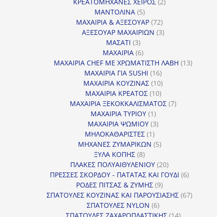
2
προϊόντα
ΚΡΕΑΤΟΜΗΧΑΝΕΣ ΧΕΙΡΟΣ
2
5
προϊόντα
ΜΑΝΤΟΛΙΝΑ
5
προϊόντα
72
ΜΑΧΑΙΡΙΑ & ΑΞΕΣΟΥΑΡ
72
προϊόντα
3
ΑΞΕΣΟΥΑΡ ΜΑΧΑΙΡΙΩΝ
3
3
προϊόντα
ΜΑΣΑΤΙ
3
προϊόντα
6
ΜΑΧΑΙΡΙΑ
6
προϊόντα
13
ΜΑΧΑΙΡΙΑ CHEF ΜΕ ΧΡΩΜΑΤΙΣΤΗ ΛΑΒΗ
13
16
προϊόντ
ΜΑΧΑΙΡΙΑ ΓΙΑ SUSHI
16
προϊόντα
10
ΜΑΧΑΙΡΙΑ ΚΟΥΖΙΝΑΣ
10
10
προϊόντα
ΜΑΧΑΙΡΙΑ ΚΡΕΑΤΟΣ
10
προϊόντα
7
ΜΑΧΑΙΡΙΑ ΞΕΚΟΚΚΑΛΙΣΜΑΤΟΣ
7
1
προϊόντα
ΜΑΧΑΙΡΙΑ ΤΥΡΙΟΥ
1
προϊόν
3
ΜΑΧΑΙΡΙΑ ΨΩΜΙΟΥ
3
1
προϊόντα
ΜΗΛΟΚΑΘΑΡΙΣΤΕΣ
1
προϊόν
5
ΜΗΧΑΝΕΣ ΖΥΜΑΡΙΚΩΝ
5
8
προϊόντα
ΞΥΛΑ ΚΟΠΗΣ
8
προϊόντα
20
ΠΛΑΚΕΣ ΠΟΛΥΑΙΘΥΛΕΝΙΟΥ
20
προϊόντα
6
ΠΡΕΣΣΕΣ ΣΚΟΡΔΟΥ - ΠΑΤΑΤΑΣ ΚΑΙ ΓΟΥΔΙ
6
9
προϊόντα
ΡΟΔΕΣ ΠΙΤΣΑΣ & ΖΥΜΗΣ
9
προϊόντα
67
ΣΠΑΤΟΥΛΕΣ ΚΟΥΖΙΝΑΣ ΚΑΙ ΠΑΡΟΥΣΙΑΣΗΣ
67
6
προϊόντ
ΣΠΑΤΟΥΛΕΣ NYLON
6
προϊόντα
14
ΣΠΑΤΟΥΛΕΣ ΖΑΧΑΡΟΠΛΑΣΤΙΚΗΣ
14