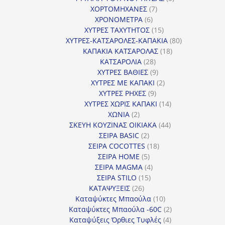
7
προϊόντα
ΧΟΡΤΟΜΗΧΑΝΕΣ
7
6
προϊόντα
ΧΡΟΝΟΜΕΤΡΑ
6
προϊόντα
15
ΧΥΤΡΕΣ ΤΑΧΥΤΗΤΟΣ
15
προϊόντα
80
ΧΥΤΡΕΣ-ΚΑΤΣΑΡΟΛΕΣ-ΚΑΠΑΚΙΑ
80
18
προϊόντα
ΚΑΠΑΚΙΑ ΚΑΤΣΑΡΟΛΑΣ
18
28
προϊόντα
ΚΑΤΣΑΡΟΛΙΑ
28
προϊόντα
9
ΧΥΤΡΕΣ ΒΑΘΙΕΣ
9
προϊόντα
2
ΧΥΤΡΕΣ ΜΕ ΚΑΠΑΚΙ
2
9
προϊόντα
ΧΥΤΡΕΣ ΡΗΧΕΣ
9
προϊόντα
14
ΧΥΤΡΕΣ ΧΩΡΙΣ ΚΑΠΑΚΙ
14
2
προϊόντα
ΧΩΝΙΑ
2
προϊόντα
44
ΣΚΕΥΗ ΚΟΥΖΙΝΑΣ ΟΙΚΙΑΚΑ
44
2
προϊόντα
ΣΕΙΡΑ BASIC
2
προϊόντα
18
ΣΕΙΡΑ COCOTTES
18
5
προϊόντα
ΣΕΙΡΑ HOME
5
προϊόντα
4
ΣΕΙΡΑ MAGMA
4
15
προϊόντα
ΣΕΙΡΑ STILO
15
26
προϊόντα
ΚΑΤΑΨΥΞΕΙΣ
26
προϊόντα
10
Καταψύκτες Μπαούλα
10
προϊόντα
2
Καταψύκτες Μπαούλα -60C
2
4
προϊόντα
Καταψύξεις Όρθιες Τυφλές
4