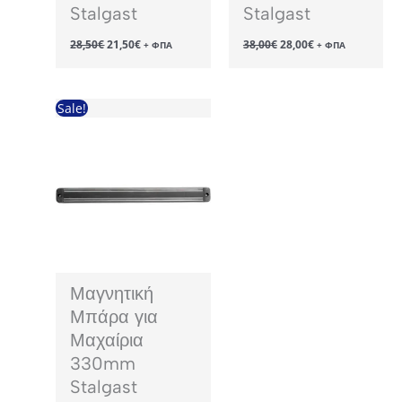
Stalgast
Stalgast
Original
Η
Original
Η
28,50
€
21,50
€
38,00
€
28,00
€
+ ΦΠΑ
+ ΦΠΑ
price
τρέχουσα
price
τρέχουσα
was:
τιμή
was:
τιμή
28,50€.
είναι:
38,00€.
είναι:
21,50€.
28,00€.
Sale!
Μαγνητική
Μπάρα για
Μαχαίρια
330mm
Stalgast