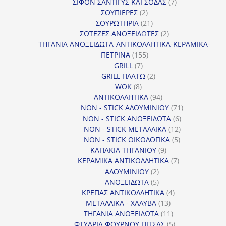
προϊόντα
7
ΣΙΦΟΝ ΣΑΝΤΙΓΥΣ ΚΑΙ ΣΟΔΑΣ
7
2
προϊόντα
ΣΟΥΠΙΕΡΕΣ
2
προϊόντα
21
ΣΟΥΡΩΤΗΡΙΑ
21
προϊόντα
2
ΣΩΤΕΖΕΣ ΑΝΟΞΕΙΔΩΤΕΣ
2
προϊόντα
ΤΗΓΑΝΙΑ ΑΝΟΞΕΙΔΩΤΑ-ΑΝΤΙΚΟΛΛΗΤΙΚΑ-ΚΕΡΑΜΙΚΑ-
155
ΠΕΤΡΙΝΑ
155
7
προϊόντα
GRILL
7
προϊόντα
2
GRILL ΠΛΑΤΩ
2
8
προϊόντα
WOK
8
προϊόντα
94
ΑΝΤΙΚΟΛΛΗΤΙΚΑ
94
προϊόντα
71
NON - STICK ΑΛΟΥΜΙΝΙΟΥ
71
6
προϊόντα
NON - STICK ΑΝΟΞΕΙΔΩΤΑ
6
12
προϊόντα
NON - STICK ΜΕΤΑΛΛΙΚΑ
12
5
προϊόντα
NON - STICK ΟΙΚΟΛΟΓΙΚΑ
5
9
προϊόντα
ΚΑΠΑΚΙΑ ΤΗΓΑΝΙΟΥ
9
προϊόντα
7
ΚΕΡΑΜΙΚΑ ΑΝΤΙΚΟΛΛΗΤΙΚΑ
7
2
προϊόντα
ΑΛΟΥΜΙΝΙΟΥ
2
προϊόντα
5
ΑΝΟΞΕΙΔΩΤΑ
5
προϊόντα
4
ΚΡΕΠΑΣ ΑΝΤΙΚΟΛΛΗΤΙΚΑ
4
13
προϊόντα
ΜΕΤΑΛΛΙΚΑ - ΧΑΛΥΒΑ
13
προϊόντα
11
ΤΗΓΑΝΙΑ ΑΝΟΞΕΙΔΩΤΑ
11
προϊόντα
5
ΦΤΥΑΡΙΑ ΦΟΥΡΝΟΥ ΠΙΤΣΑΣ
5