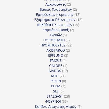
προϊόντα
2
Αφαλατωτές
2
προϊόντα
2
Βάσεις Πλυντηρίων
2
προϊόντα
18
Εμπρόσθιας Φόρτωσης
18
προϊόντα
12
Εξαρτήματα Πλυντηρίων
12
15
προϊόντα
Καλάθια Πλυντηρίων
15
2
προϊόντα
Καμπάνα (Hood)
2
5
προϊόντα
Σκευών
5
προϊόντα
3
ΠΟΡΤΕΣ MTH
3
προϊόντα
92
ΠΡΟΜΗΘΕΥΤΕΣ
92
2
προϊόντα
ARISTARCO
2
3
προϊόντα
EFFEUNO
3
4
προϊόντα
FRIGUS
4
προϊόντα
1
GALORE
1
προϊόν
17
GIADOS
17
21
προϊόντα
MTH
21
προϊόντα
8
PIRON
8
2
προϊόντα
PLUM
2
6
προϊόντα
SLS
6
προϊόντα
28
STALGAST
28
66
προϊόντα
ΦΟΥΡΝΟΙ
66
προϊόντα
1
Καπέλα Απαγωγής Ατμών
1