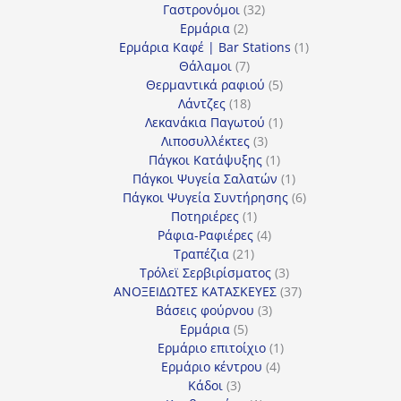
προϊόντα
32
Γαστρονόμοι
32
2
προϊόντα
Ερμάρια
2
προϊόντα
1
Ερμάρια Καφέ | Bar Stations
1
7
προϊόν
Θάλαμοι
7
προϊόντα
5
Θερμαντικά ραφιού
5
18
προϊόντα
Λάντζες
18
προϊόντα
1
Λεκανάκια Παγωτού
1
3
προϊόν
Λιποσυλλέκτες
3
προϊόντα
1
Πάγκοι Κατάψυξης
1
προϊόν
1
Πάγκοι Ψυγεία Σαλατών
1
προϊόν
6
Πάγκοι Ψυγεία Συντήρησης
6
1
προϊόντα
Ποτηριέρες
1
προϊόν
4
Ράφια-Ραφιέρες
4
21
προϊόντα
Τραπέζια
21
προϊόντα
3
Τρόλεϊ Σερβιρίσματος
3
προϊόντα
37
ΑΝΟΞΕΙΔΩΤΕΣ ΚΑΤΑΣΚΕΥΕΣ
37
3
προϊόντα
Βάσεις φούρνου
3
5
προϊόντα
Ερμάρια
5
προϊόντα
1
Ερμάριο επιτοίχιο
1
4
προϊόν
Ερμάριο κέντρου
4
3
προϊόντα
Κάδοι
3