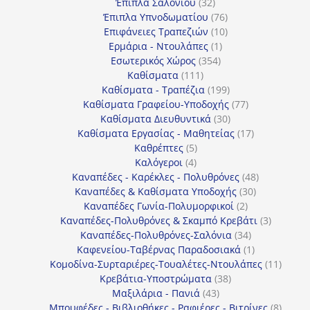
32
προϊόντα
Έπιπλα Σαλονιού
32
προϊόντα
76
Έπιπλα Υπνοδωματίου
76
10
προϊόντα
Επιφάνειες Τραπεζιών
10
1
προϊόντα
Ερμάρια - Ντουλάπες
1
354
προϊόν
Εσωτερικός Χώρος
354
111
προϊόντα
Καθίσματα
111
προϊόντα
199
Καθίσματα - Τραπέζια
199
προϊόντα
77
Καθίσματα Γραφείου-Υποδοχής
77
30
προϊόντα
Καθίσματα Διευθυντικά
30
προϊόντα
17
Καθίσματα Εργασίας - Μαθητείας
17
5
προϊόντα
Καθρέπτες
5
4
προϊόντα
Καλόγεροι
4
προϊόντα
48
Καναπέδες - Καρέκλες - Πολυθρόνες
48
30
προϊόντα
Καναπέδες & Καθίσματα Υποδοχής
30
2
προϊόντα
Καναπέδες Γωνία-Πολυμορφικοί
2
προϊόντα
3
Καναπέδες-Πολυθρόνες & Σκαμπό Κρεβάτι
3
34
προϊόντ
Καναπέδες-Πολυθρόνες-Σαλόνια
34
προϊόντα
1
Καφενείου-Ταβέρνας Παραδοσιακά
1
προϊόν
11
Κομοδίνα-Συρταριέρες-Τουαλέτες-Ντουλάπες
11
38
προϊόν
Κρεβάτια-Υποστρώματα
38
43
προϊόντα
Μαξιλάρια - Πανιά
43
προϊόντα
8
Μπουφέδες - Βιβλιοθήκες - Ραφιέρες - Βιτρίνες
8