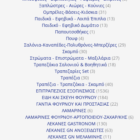
4
προϊό
Ξαπλώστρες - Αιώρες - Κούνιες
4
31
προϊόντα
Ομπρέλες-Βάσεις-Κιόσκια
31
προϊόντα
13
Παιδικά - Εφηβικά - Λοιπά Έπιπλα
13
13
προϊόντα
Παιδικό - Εφηβικό Δωμάτιο
13
1
προϊόντα
Παπουτσοθήκες
1
4
προϊόν
Πουφ
4
προϊόντα
29
Σαλόνια-Καναπέδες-Πολυθρόνες-Μπερζέρες
29
30
προϊόν
Σκαμπό
30
προϊόντα
27
Στρώματα - Επιστρώματα - Μαξιλάρια
27
18
προϊόντα
Τραπεζάκια Σαλονιού & Βοηθητικά
18
3
προϊόντα
Τραπεζαρίες Set
3
30
προϊόντα
Τραπέζια
30
προϊόντα
40
Τραπέζια - Τραπεζάκια - Σκαμπό
40
1536
προϊόντα
ΕΠΙΤΡΑΠΕΖΙΟΣ ΕΞΟΠΛΙΣΜΟΣ
1536
184
προϊόντα
ΕΙΔΗ ΚΑΙ ΣΚΕΥΗ ΦΟΥΡΝΟΥ
184
προϊόντα
22
ΓΑΝΤΙΑ ΦΟΥΡΝΟΥ ΚΑΙ ΠΡΟΣΤΑΣΙΑΣ
22
6
προϊόντα
ΛΑΜΑΡΙΝΕΣ
6
προϊόντα
6
ΛΑΜΑΡΙΝΕΣ ΦΟΥΡΝΟΥ-ΑΡΤΟΠΟΙΕΙΟΥ-ΖΑΧΑΡ/ΚΗΣ
6
130
προ
ΛΕΚΑΝΕΣ GASTRONOM
130
προϊόντα
63
ΛΕΚΑΝΕΣ GN ΑΝΟΞΕΙΔΩΤΕΣ
63
11
προϊόντα
ΛΕΚΑΝΕΣ GN ΜΕΛΑΜΙΝΗΣ
11