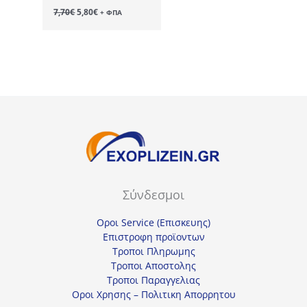
Original
Η
7,70
€
5,80
€
+ ΦΠΑ
price
τρέχουσα
was:
τιμή
7,70€.
είναι:
5,80€.
Σύνδεσμοι
Οροι Service (Επισκευης)
Επιστροφη προϊοντων
Τροποι Πληρωμης
Τροποι Αποστολης
Τροποι Παραγγελιας
Οροι Χρησης – Πολιτικη Απορρητου