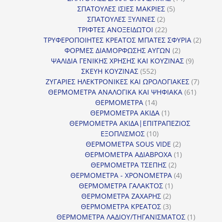
5
προϊόντα
ΣΠΑΤΟΥΛΕΣ ΙΣΙΕΣ ΜΑΚΡΙΕΣ
5
2
προϊόντα
ΣΠΑΤΟΥΛΕΣ ΞΥΛΙΝΕΣ
2
προϊόντα
22
ΤΡΙΦΤΕΣ ΑΝΟΞΕΙΔΩΤΟΙ
22
προϊόντα
2
ΤΡΥΦΕΡΟΠΟΙΗΤΕΣ ΚΡΕΑΤΟΣ ΜΠΑΤΕΣ ΣΦΥΡΙΑ
2
2
προϊόν
ΦΟΡΜΕΣ ΔΙΑΜΟΡΦΩΣΗΣ ΑΥΓΩΝ
2
προϊόντα
9
ΨΑΛΙΔΙΑ ΓΕΝΙΚΗΣ ΧΡΗΣΗΣ ΚΑΙ ΚΟΥΖΙΝΑΣ
9
552
προϊόντα
ΣΚΕΥΗ ΚΟΥΖΙΝΑΣ
552
προϊόντα
7
ΖΥΓΑΡΙΕΣ ΗΛΕΚΤΡΟΝΙΚΕΣ ΚΑΙ ΩΡΟΛΟΓΙΑΚΕΣ
7
61
προϊόν
ΘΕΡΜΟΜΕΤΡΑ ΑΝΑΛΟΓΙΚΑ ΚΑΙ ΨΗΦΙΑΚΑ
61
14
προϊόντ
ΘΕΡΜΟΜΕΤΡΑ
14
προϊόντα
1
ΘΕΡΜΟΜΕΤΡΑ ΑΚΙΔΑ
1
προϊόν
ΘΕΡΜΟΜΕΤΡΑ ΑΚΙΔΑ|ΕΠΙΤΡΑΠΕΖΙΟΣ
10
ΕΞΟΠΛΙΣΜΟΣ
10
προϊόντα
2
ΘΕΡΜΟΜΕΤΡΑ SOUS VIDE
2
προϊόντα
1
ΘΕΡΜΟΜΕΤΡΑ ΑΔΙΑΒΡΟΧΑ
1
2
προϊόν
ΘΕΡΜΟΜΕΤΡΑ ΤΣΕΠΗΣ
2
προϊόντα
4
ΘΕΡΜΟΜΕΤΡΑ - ΧΡΟΝΟΜΕΤΡΑ
4
1
προϊόντα
ΘΕΡΜΟΜΕΤΡΑ ΓΑΛΑΚΤΟΣ
1
2
προϊόν
ΘΕΡΜΟΜΕΤΡΑ ΖΑΧΑΡΗΣ
2
προϊόντα
3
ΘΕΡΜΟΜΕΤΡΑ ΚΡΕΑΤΟΣ
3
προϊόντα
1
ΘΕΡΜΟΜΕΤΡΑ ΛΑΔΙΟΥ/ΤΗΓΑΝΙΣΜΑΤΟΣ
1