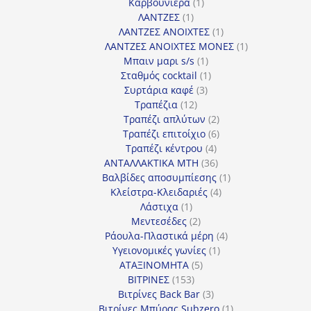
προϊόντα
1
Καρβουνιέρα
1
1
προϊόν
ΛΑΝΤΖΕΣ
1
προϊόν
1
ΛΑΝΤΖΕΣ ΑΝΟΙΧΤΕΣ
1
προϊόν
1
ΛΑΝΤΖΕΣ ΑΝΟΙΧΤΕΣ ΜΟΝΕΣ
1
1
προϊόν
Μπαιν μαρι s/s
1
προϊόν
1
Σταθμός cocktail
1
3
προϊόν
Συρτάρια καφέ
3
12
προϊόντα
Τραπέζια
12
προϊόντα
2
Τραπέζι απλύτων
2
προϊόντα
6
Τραπέζι επιτοίχιο
6
4
προϊόντα
Τραπέζι κέντρου
4
προϊόντα
36
ΑΝΤΑΛΛΑΚΤΙΚΑ MTH
36
προϊόντα
1
Βαλβίδες αποσυμπίεσης
1
4
προϊόν
Κλείστρα-Κλειδαριές
4
1
προϊόντα
Λάστιχα
1
προϊόν
2
Μεντεσέδες
2
προϊόντα
4
Ράουλα-Πλαστικά μέρη
4
1
προϊόντα
Υγειονομικές γωνίες
1
5
προϊόν
ΑΤΑΞΙΝΟΜΗΤΑ
5
153
προϊόντα
ΒΙΤΡΙΝΕΣ
153
προϊόντα
3
Βιτρίνες Back Bar
3
προϊόντα
1
Βιτρίνες Mπύρας Subzero
1