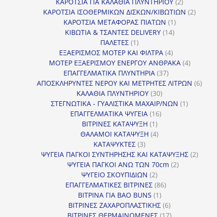
προϊόν
2
ΚΑΡΟΤΣΙΑ ΓΙΑ ΚΑΛΑΘΙΑ ΠΛΥΝΤΗΡΙΟΥ
2
προϊόντα
2
ΚΑΡΟΤΣΙΑ ΙΣΟΘΕΡΜΙΚΩΝ ΔΙΣΚΩΝ/ΚΙΒΩΤΙΩΝ
2
1
προϊόν
ΚΑΡΟΤΣΙΑ ΜΕΤΑΦΟΡΑΣ ΠΙΑΤΩΝ
1
14
προϊόν
ΚΙΒΩΤΙΑ & ΤΣΑΝΤΕΣ DELIVERY
14
1
προϊόντα
ΠΑΛΕΤΕΣ
1
προϊόν
4
ΕΞΑΕΡΙΣΜΟΣ ΜΟΤΕΡ ΚΑΙ ΦΙΛΤΡΑ
4
προϊόντα
4
ΜΟΤΕΡ ΕΞΑΕΡΙΣΜΟΥ ΕΝΕΡΓΟΥ ΑΝΘΡΑΚΑ
4
37
προϊόντ
ΕΠΑΓΓΕΛΜΑΤΙΚΑ ΠΛΥΝΤΗΡΙΑ
37
προϊόντα
6
ΑΠΟΣΚΛΗΡΥΝΤΕΣ ΝΕΡΟΥ ΚΑΙ ΜΕΤΡΗΤΕΣ ΛΙΤΡΩΝ
6
30
προϊ
ΚΑΛΑΘΙΑ ΠΛΥΝΤΗΡΙΟΥ
30
προϊόντα
1
ΣΤΕΓΝΩΤΙΚΑ - ΓΥΑΛΙΣΤΙΚΑ ΜΑΧΑΙΡ/ΝΩΝ
1
16
προϊόν
ΕΠΑΓΓΕΛΜΑΤΙΚΑ ΨΥΓΕΙΑ
16
1
προϊόντα
ΒΙΤΡΙΝΕΣ ΚΑΤΑΨΥΞΗ
1
προϊόν
4
ΘΑΛΑΜΟΙ ΚΑΤΑΨΥΞΗ
4
3
προϊόντα
ΚΑΤΑΨΥΚΤΕΣ
3
προϊόντα
2
ΨΥΓΕΙΑ ΠΑΓΚΟΙ ΣΥΝΤΗΡΗΣΗΣ ΚΑΙ ΚΑΤΑΨΥΞΗΣ
2
2
προϊό
ΨΥΓΕΙΑ ΠΑΓΚΟΙ ΑΝΩ ΤΩΝ 70cm
2
2
προϊόντα
ΨΥΓΕΙΟ ΣΚΟΥΠΙΔΙΩΝ
2
προϊόντα
86
ΕΠΑΓΓΕΛΜΑΤΙΚΕΣ ΒΙΤΡΙΝΕΣ
86
1
προϊόντα
ΒΙΤΡΙΝΑ ΓΙΑ BAO BUNS
1
προϊόν
6
ΒΙΤΡΙΝΕΣ ΖΑΧΑΡΟΠΛΑΣΤΙΚΗΣ
6
προϊόντα
17
ΒΙΤΡΙΝΕΣ ΘΕΡΜΑΙΝΟΜΕΝΕΣ
17