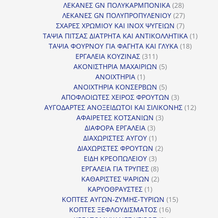
προϊόντα
28
ΛΕΚΑΝΕΣ GN ΠΟΛΥΚΑΡΜΠΟΝΙΚΑ
28
προϊόντα
27
ΛΕΚΑΝΕΣ GN ΠΟΛΥΠΡΟΠΥΛΕΝΙΟΥ
27
7
προϊόντα
ΣΧΑΡΕΣ ΧΡΩΜΙΟΥ ΚΑΙ INOX ΨΥΓΕΙΩΝ
7
προϊόντα
1
ΤΑΨΙΑ ΠΙΤΣΑΣ ΔΙΑΤΡΗΤΑ ΚΑΙ ΑΝΤΙΚΟΛΛΗΤΙΚΑ
1
18
προϊόν
ΤΑΨΙΑ ΦΟΥΡΝΟΥ ΓΙΑ ΦΑΓΗΤΑ ΚΑΙ ΓΛΥΚΑ
18
311
προϊόντ
ΕΡΓΑΛΕΙΑ ΚΟΥΖΙΝΑΣ
311
προϊόντα
5
ΑΚΟΝΙΣΤΗΡΙΑ ΜΑΧΑΙΡΙΩΝ
5
1
προϊόντα
ΑΝΟΙΧΤΗΡΙΑ
1
προϊόν
5
ΑΝΟΙΧΤΗΡΙΑ ΚΟΝΣΕΡΒΩΝ
5
προϊόντα
3
ΑΠΟΦΛΟΙΩΤΕΣ ΧΕΙΡΟΣ ΦΡΟΥΤΩΝ
3
προϊόντα
12
ΑΥΓΟΔΑΡΤΕΣ ΑΝΟΞΕΙΔΩΤΟΙ ΚΑΙ ΣΙΛΙΚΟΝΗΣ
12
3
προϊόν
ΑΦΑΙΡΕΤΕΣ ΚΟΤΣΑΝΙΩΝ
3
3
προϊόντα
ΔΙΑΦΟΡΑ ΕΡΓΑΛΕΙΑ
3
προϊόντα
1
ΔΙΑΧΩΡΙΣΤΕΣ ΑΥΓΟΥ
1
προϊόν
2
ΔΙΑΧΩΡΙΣΤΕΣ ΦΡΟΥΤΩΝ
2
3
προϊόντα
ΕΙΔΗ ΚΡΕΟΠΩΛΕΙΟΥ
3
προϊόντα
8
ΕΡΓΑΛΕΙΑ ΓΙΑ ΤΡΥΠΕΣ
8
προϊόντα
2
ΚΑΘΑΡΙΣΤΕΣ ΨΑΡΙΩΝ
2
1
προϊόντα
ΚΑΡΥΟΘΡΑΥΣΤΕΣ
1
προϊόν
15
ΚΟΠΤΕΣ ΑΥΓΩΝ-ΖΥΜΗΣ-ΤΥΡΙΩΝ
15
16
προϊόντα
ΚΟΠΤΕΣ ΞΕΦΛΟΥΔΙΣΜΑΤΟΣ
16