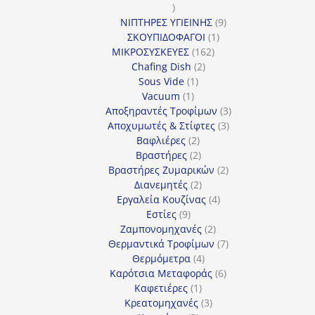
1
προϊόν
9
ΝΙΠΤΗΡΕΣ ΥΓΙΕΙΝΗΣ
9
1
προϊόντα
ΣΚΟΥΠΙΔΟΦΑΓΟΙ
1
162
προϊόν
ΜΙΚΡΟΣΥΣΚΕΥΕΣ
162
2
προϊόντα
Chafing Dish
2
1
προϊόντα
Sous Vide
1
1
προϊόν
Vacuum
1
προϊόν
3
Αποξηραντές Τροφίμων
3
3
προϊόντα
Αποχυμωτές & Στίφτες
3
2
προϊόντα
Βαφλιέρες
2
προϊόντα
2
Βραστήρες
2
προϊόντα
2
Βραστήρες Ζυμαρικών
2
2
προϊόντα
Διανεμητές
2
προϊόντα
4
Εργαλεία Κουζίνας
4
9
προϊόντα
Εστίες
9
προϊόντα
2
Ζαμπονομηχανές
2
προϊόντα
7
Θερμαντικά Τροφίμων
7
4
προϊόντα
Θερμόμετρα
4
προϊόντα
6
Καρότσια Μεταφοράς
6
1
προϊόντα
Καφετιέρες
1
προϊόν
3
Κρεατομηχανές
3