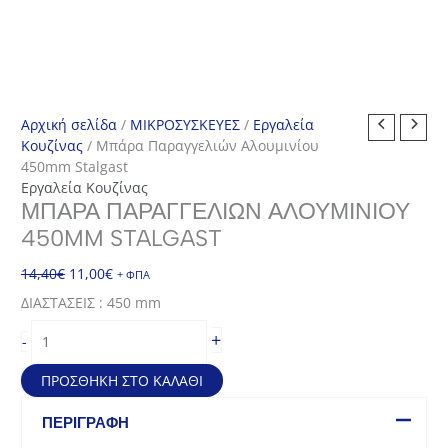
Αρχική σελίδα
/
ΜΙΚΡΟΣΥΣΚΕΥΕΣ
/
Εργαλεία
Κουζίνας
/ Μπάρα Παραγγελιών Αλουμινίου
450mm Stalgast
Εργαλεία Κουζίνας
ΜΠΆΡΑ ΠΑΡΑΓΓΕΛΙΏΝ ΑΛΟΥΜΙΝΊΟΥ
450MM STALGAST
Original
Η
14,40
€
11,00
€
+ ΦΠΑ
price
τρέχουσα
ΔΙΑΣΤΑΣΕΙΣ : 450 mm
was:
τιμή
Μπάρα
14,40€.
είναι:
+
-
Παραγγελιών
11,00€.
Αλουμινίου
ΠΡΟΣΘΉΚΗ ΣΤΟ ΚΑΛΆΘΙ
450mm
Stalgast
ΠΕΡΙΓΡΑΦΉ
ποσότητα