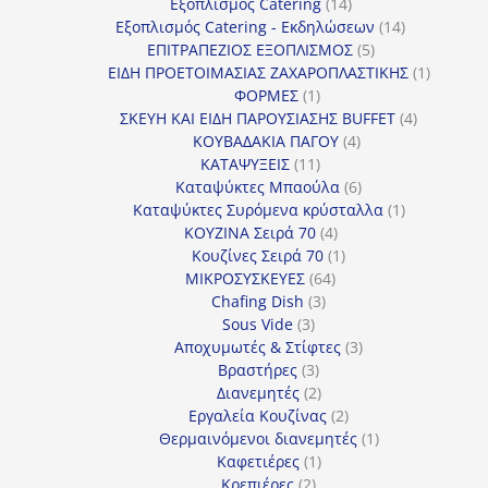
προϊόντα
14
Εξοπλισμός Catering
14
προϊόντα
14
Εξοπλισμός Catering - Εκδηλώσεων
14
5
προϊόντα
ΕΠΙΤΡΑΠΕΖΙΟΣ ΕΞΟΠΛΙΣΜΟΣ
5
προϊόντα
1
ΕΙΔΗ ΠΡΟΕΤΟΙΜΑΣΙΑΣ ΖΑΧΑΡΟΠΛΑΣΤΙΚΗΣ
1
1
προϊόν
ΦΟΡΜΕΣ
1
προϊόν
4
ΣΚΕΥΗ ΚΑΙ ΕΙΔΗ ΠΑΡΟΥΣΙΑΣΗΣ BUFFET
4
4
προϊόντα
ΚΟΥΒΑΔΑΚΙΑ ΠΑΓΟΥ
4
11
προϊόντα
ΚΑΤΑΨΥΞΕΙΣ
11
προϊόντα
6
Καταψύκτες Μπαούλα
6
προϊόντα
1
Καταψύκτες Συρόμενα κρύσταλλα
1
4
προϊόν
ΚΟΥΖΙΝΑ Σειρά 70
4
προϊόντα
1
Κουζίνες Σειρά 70
1
64
προϊόν
ΜΙΚΡΟΣΥΣΚΕΥΕΣ
64
3
προϊόντα
Chafing Dish
3
3
προϊόντα
Sous Vide
3
προϊόντα
3
Αποχυμωτές & Στίφτες
3
3
προϊόντα
Βραστήρες
3
προϊόντα
2
Διανεμητές
2
προϊόντα
2
Εργαλεία Κουζίνας
2
προϊόντα
1
Θερμαινόμενοι διανεμητές
1
1
προϊόν
Καφετιέρες
1
2
προϊόν
Κρεπιέρες
2