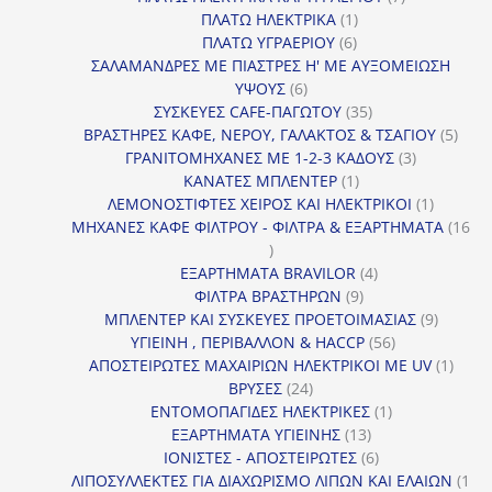
1
προϊόντα
ΠΛΑΤΩ ΗΛΕΚΤΡΙΚΑ
1
6
προϊόν
ΠΛΑΤΩ ΥΓΡΑΕΡΙΟΥ
6
προϊόντα
ΣΑΛΑΜΑΝΔΡΕΣ ΜΕ ΠΙΑΣΤΡΕΣ Η' ΜΕ ΑΥΞΟΜΕΙΩΣΗ
6
ΥΨΟΥΣ
6
προϊόντα
35
ΣΥΣΚΕΥΕΣ CAFE-ΠΑΓΩΤΟΥ
35
προϊόντα
5
ΒΡΑΣΤΗΡΕΣ ΚΑΦΕ, ΝΕΡΟΥ, ΓΑΛΑΚΤΟΣ & ΤΣΑΓΙΟΥ
5
3
προϊ
ΓΡΑΝΙΤΟΜΗΧΑΝΕΣ ΜΕ 1-2-3 ΚΑΔΟΥΣ
3
1
προϊόντα
ΚΑΝΑΤΕΣ ΜΠΛΕΝΤΕΡ
1
προϊόν
1
ΛΕΜΟΝΟΣΤΙΦΤΕΣ ΧΕΙΡΟΣ ΚΑΙ ΗΛΕΚΤΡΙΚΟΙ
1
προϊόν
ΜΗΧΑΝΕΣ ΚΑΦΕ ΦΙΛΤΡΟΥ - ΦΙΛΤΡΑ & ΕΞΑΡΤΗΜΑΤΑ
16
16
προϊόντα
4
ΕΞΑΡΤΗΜΑΤΑ BRAVILOR
4
9
προϊόντα
ΦΙΛΤΡΑ ΒΡΑΣΤΗΡΩΝ
9
προϊόντα
9
ΜΠΛΕΝΤΕΡ ΚΑΙ ΣΥΣΚΕΥΕΣ ΠΡΟΕΤΟΙΜΑΣΙΑΣ
9
56
προϊόντ
ΥΓΙΕΙΝΗ , ΠΕΡΙΒΑΛΛΟΝ & HACCP
56
προϊόντα
1
ΑΠΟΣΤΕΙΡΩΤΕΣ ΜΑΧΑΙΡΙΩΝ ΗΛΕΚΤΡΙΚΟΙ ΜΕ UV
1
24
προϊό
ΒΡΥΣΕΣ
24
προϊόντα
1
ΕΝΤΟΜΟΠΑΓΙΔΕΣ ΗΛΕΚΤΡΙΚΕΣ
1
13
προϊόν
ΕΞΑΡΤΗΜΑΤΑ ΥΓΙΕΙΝΗΣ
13
προϊόντα
6
ΙΟΝΙΣΤΕΣ - ΑΠΟΣΤΕΙΡΩΤΕΣ
6
προϊόντα
ΛΙΠΟΣΥΛΛΕΚΤΕΣ ΓΙΑ ΔΙΑΧΩΡΙΣΜΟ ΛΙΠΩΝ ΚΑΙ ΕΛΑΙΩΝ
1