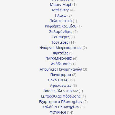
προϊόντα
1
Μπαιν Μαρί
1
4
προϊόν
Μπλέντερ
4
3
προϊόντα
Πλατώ
3
προϊόντα
1
Πολυκοπτικά
1
προϊόν
1
Ραφιέρες Χρωμίου
1
2
προϊόν
Σαλαμάνδρες
2
1
προϊόντα
Σουπιέρες
1
προϊόν
11
Τοστιέρες
11
προϊόντα
2
Φούρνοι Μικροκυμάτων
2
9
προϊόντα
Φριτέζες
9
προϊόντα
6
ΠΑΓΟΜΗΧΑΝΕΣ
6
1
προϊόντα
Ανάδευσης
1
προϊόν
3
Αποθήκες Παγομηχανών
3
2
προϊόντα
Παγότριμμα
2
11
προϊόντα
ΠΛΥΝΤΗΡΙΑ
11
προϊόντα
3
Αφαλατωτές
3
προϊόντα
1
Βάσεις Πλυντηρίων
1
προϊόν
1
Εμπρόσθιας Φόρτωσης
1
προϊόν
2
Εξαρτήματα Πλυντηρίων
2
3
προϊόντα
Καλάθια Πλυντηρίων
3
14
προϊόντα
ΦΟΥΡΝΟΙ
14