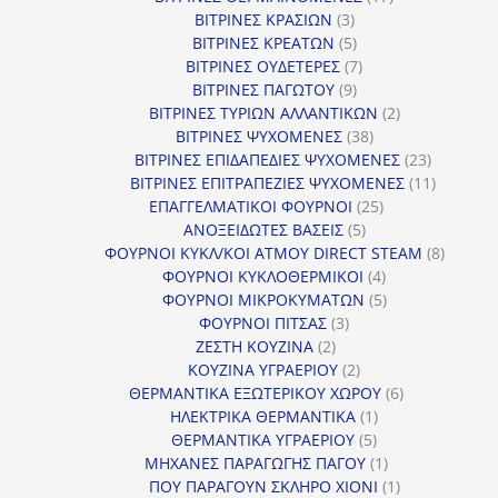
3
προϊόντα
ΒΙΤΡΙΝΕΣ ΚΡΑΣΙΩΝ
3
προϊόντα
5
ΒΙΤΡΙΝΕΣ ΚΡΕΑΤΩΝ
5
προϊόντα
7
ΒΙΤΡΙΝΕΣ ΟΥΔΕΤΕΡΕΣ
7
9
προϊόντα
ΒΙΤΡΙΝΕΣ ΠΑΓΩΤΟΥ
9
προϊόντα
2
ΒΙΤΡΙΝΕΣ ΤΥΡΙΩΝ ΑΛΛΑΝΤΙΚΩΝ
2
38
προϊόντα
ΒΙΤΡΙΝΕΣ ΨΥΧΟΜΕΝΕΣ
38
προϊόντα
23
ΒΙΤΡΙΝΕΣ ΕΠΙΔΑΠΕΔΙΕΣ ΨΥΧΟΜΕΝΕΣ
23
προϊόντα
11
ΒΙΤΡΙΝΕΣ ΕΠΙΤΡΑΠΕΖΙΕΣ ΨΥΧΟΜΕΝΕΣ
11
25
προϊόντ
ΕΠΑΓΓΕΛΜΑΤΙΚΟΙ ΦΟΥΡΝΟΙ
25
5
προϊόντα
ΑΝΟΞΕΙΔΩΤΕΣ ΒΑΣΕΙΣ
5
προϊόντα
8
ΦΟΥΡΝΟΙ ΚΥΚΛ/ΚΟΙ ΑΤΜΟΥ DIRECT STEAM
8
4
προϊόν
ΦΟΥΡΝΟΙ ΚΥΚΛΟΘΕΡΜΙΚΟΙ
4
προϊόντα
5
ΦΟΥΡΝΟΙ ΜΙΚΡΟΚΥΜΑΤΩΝ
5
3
προϊόντα
ΦΟΥΡΝΟΙ ΠΙΤΣΑΣ
3
2
προϊόντα
ΖΕΣΤΗ ΚΟΥΖΙΝΑ
2
προϊόντα
2
ΚΟΥΖΙΝΑ ΥΓΡΑΕΡΙΟΥ
2
προϊόντα
6
ΘΕΡΜΑΝΤΙΚΑ ΕΞΩΤΕΡΙΚΟΥ ΧΩΡΟΥ
6
1
προϊόντα
ΗΛΕΚΤΡΙΚΑ ΘΕΡΜΑΝΤΙΚΑ
1
5
προϊόν
ΘΕΡΜΑΝΤΙΚΑ ΥΓΡΑΕΡΙΟΥ
5
προϊόντα
1
ΜΗΧΑΝΕΣ ΠΑΡΑΓΩΓΗΣ ΠΑΓΟΥ
1
προϊόν
1
ΠΟΥ ΠΑΡΑΓΟΥΝ ΣΚΛΗΡΟ ΧΙΟΝΙ
1