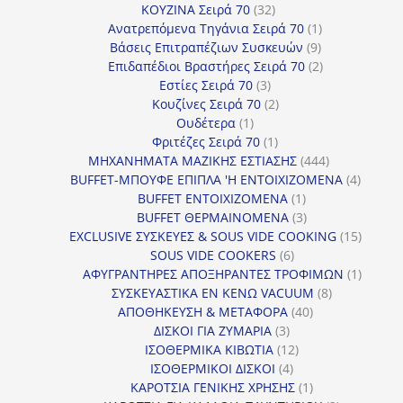
32
προϊόντα
ΚΟΥΖΙΝΑ Σειρά 70
32
προϊόντα
1
Ανατρεπόμενα Τηγάνια Σειρά 70
1
9
προϊόν
Βάσεις Επιτραπέζιων Συσκευών
9
προϊόντα
2
Επιδαπέδιοι Βραστήρες Σειρά 70
2
3
προϊόντα
Εστίες Σειρά 70
3
προϊόντα
2
Κουζίνες Σειρά 70
2
1
προϊόντα
Ουδέτερα
1
προϊόν
1
Φριτέζες Σειρά 70
1
προϊόν
444
ΜΗΧΑΝΗΜΑΤΑ ΜΑΖΙΚΗΣ ΕΣΤΙΑΣΗΣ
444
προϊόντα
4
BUFFET-ΜΠΟΥΦΕ ΕΠΙΠΛΑ 'Η ΕΝΤΟΙΧΙΖΟΜΕΝΑ
4
1
προϊόν
BUFFET ΕΝΤΟΙΧΙΖΟΜΕΝΑ
1
προϊόν
3
BUFFET ΘΕΡΜΑΙΝΟΜΕΝΑ
3
προϊόντα
15
EXCLUSIVE ΣΥΣΚΕΥΕΣ & SOUS VIDE COOKING
15
6
προϊόν
SOUS VIDE COOKERS
6
προϊόντα
1
ΑΦΥΓΡΑΝΤΗΡΕΣ ΑΠΟΞΗΡΑΝΤΕΣ ΤΡΟΦΙΜΩΝ
1
8
προϊόν
ΣΥΣΚΕΥΑΣΤΙΚΑ ΕΝ ΚΕΝΩ VACUUM
8
40
προϊόντα
ΑΠΟΘΗΚΕΥΣΗ & ΜΕΤΑΦΟΡΑ
40
3
προϊόντα
ΔΙΣΚΟΙ ΓΙΑ ΖΥΜΑΡΙΑ
3
προϊόντα
12
ΙΣΟΘΕΡΜΙΚΑ ΚΙΒΩΤΙΑ
12
4
προϊόντα
ΙΣΟΘΕΡΜΙΚΟΙ ΔΙΣΚΟΙ
4
προϊόντα
1
ΚΑΡΟΤΣΙΑ ΓΕΝΙΚΗΣ ΧΡΗΣΗΣ
1