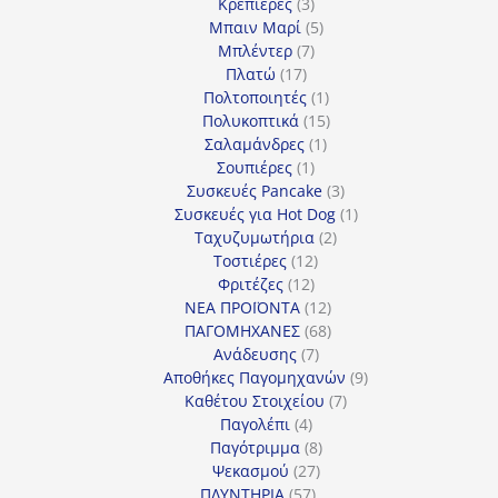
3
προϊόντα
Κρεπιέρες
3
προϊόντα
5
Μπαιν Μαρί
5
7
προϊόντα
Μπλέντερ
7
17
προϊόντα
Πλατώ
17
προϊόντα
1
Πολτοποιητές
1
προϊόν
15
Πολυκοπτικά
15
1
προϊόντα
Σαλαμάνδρες
1
1
προϊόν
Σουπιέρες
1
προϊόν
3
Συσκευές Pancake
3
προϊόντα
1
Συσκευές για Hot Dog
1
2
προϊόν
Ταχυζυμωτήρια
2
12
προϊόντα
Τοστιέρες
12
12
προϊόντα
Φριτέζες
12
προϊόντα
12
ΝΕΑ ΠΡΟΪΟΝΤΑ
12
προϊόντα
68
ΠΑΓΟΜΗΧΑΝΕΣ
68
7
προϊόντα
Ανάδευσης
7
προϊόντα
9
Αποθήκες Παγομηχανών
9
7
προϊόντα
Καθέτου Στοιχείου
7
4
προϊόντα
Παγολέπι
4
προϊόντα
8
Παγότριμμα
8
27
προϊόντα
Ψεκασμού
27
57
προϊόντα
ΠΛΥΝΤΗΡΙΑ
57