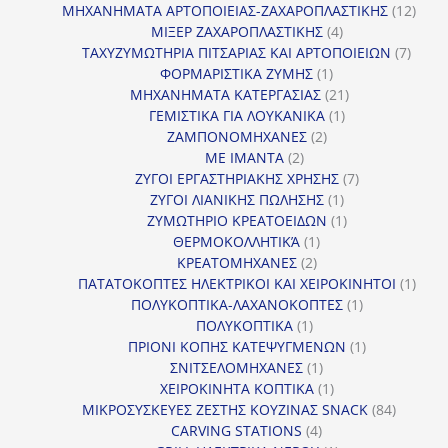
προϊόν
12
ΜΗΧΑΝΗΜΑΤΑ ΑΡΤΟΠΟΙΕΙΑΣ-ΖΑΧΑΡΟΠΛΑΣΤΙΚΗΣ
12
4
προϊ
ΜΙΞΕΡ ΖΑΧΑΡΟΠΛΑΣΤΙΚΗΣ
4
προϊόντα
7
ΤΑΧΥΖΥΜΩΤΗΡΙΑ ΠΙΤΣΑΡΙΑΣ ΚΑΙ ΑΡΤΟΠΟΙΕΙΩΝ
7
1
προϊό
ΦΟΡΜΑΡΙΣΤΙΚΑ ΖΥΜΗΣ
1
προϊόν
21
ΜΗΧΑΝΗΜΑΤΑ ΚΑΤΕΡΓΑΣΙΑΣ
21
1
προϊόντα
ΓΕΜΙΣΤΙΚΑ ΓΙΑ ΛΟΥΚΑΝΙΚΑ
1
2
προϊόν
ΖΑΜΠΟΝΟΜΗΧΑΝΕΣ
2
2
προϊόντα
ΜΕ ΙΜΑΝΤΑ
2
προϊόντα
7
ΖΥΓΟΙ ΕΡΓΑΣΤΗΡΙΑΚΗΣ ΧΡΗΣΗΣ
7
1
προϊόντα
ΖΥΓΟΙ ΛΙΑΝΙΚΗΣ ΠΩΛΗΣΗΣ
1
προϊόν
1
ΖΥΜΩΤΗΡΙΟ ΚΡΕΑΤΟΕΙΔΩΝ
1
1
προϊόν
ΘΕΡΜΟΚΟΛΛΗΤΙΚΆ
1
2
προϊόν
ΚΡΕΑΤΟΜΗΧΑΝΕΣ
2
προϊόντα
1
ΠΑΤΑΤΟΚΟΠΤΕΣ ΗΛΕΚΤΡΙΚΟΙ ΚΑΙ ΧΕΙΡΟΚΙΝΗΤΟΙ
1
1
προϊ
ΠΟΛΥΚΟΠΤΙΚΑ-ΛΑΧΑΝΟΚΟΠΤΕΣ
1
1
προϊόν
ΠΟΛΥΚΟΠΤΙΚΑ
1
προϊόν
1
ΠΡΙΟΝΙ ΚΟΠΗΣ ΚΑΤΕΨΥΓΜΕΝΩΝ
1
1
προϊόν
ΣΝΙΤΣΕΛΟΜΗΧΑΝΕΣ
1
προϊόν
1
ΧΕΙΡΟΚΙΝΗΤΑ ΚΟΠΤΙΚΑ
1
προϊόν
84
ΜΙΚΡΟΣΥΣΚΕΥΕΣ ΖΕΣΤΗΣ ΚΟΥΖΙΝΑΣ SNACK
84
4
προϊόντ
CARVING STATIONS
4