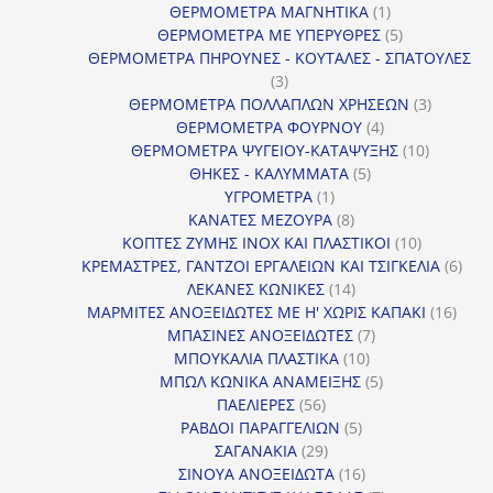
1
προϊόν
ΘΕΡΜΟΜΕΤΡΑ ΜΑΓΝΗΤΙΚΑ
1
προϊόν
5
ΘΕΡΜΟΜΕΤΡΑ ΜΕ ΥΠΕΡΥΘΡΕΣ
5
προϊόντα
ΘΕΡΜΟΜΕΤΡΑ ΠΗΡΟΥΝΕΣ - ΚΟΥΤΑΛΕΣ - ΣΠΑΤΟΥΛΕΣ
3
3
προϊόντα
3
ΘΕΡΜΟΜΕΤΡΑ ΠΟΛΛΑΠΛΩΝ ΧΡΗΣΕΩΝ
3
4
προϊόντ
ΘΕΡΜΟΜΕΤΡΑ ΦΟΥΡΝΟΥ
4
προϊόντα
10
ΘΕΡΜΟΜΕΤΡΑ ΨΥΓΕΙΟΥ-ΚΑΤΑΨΥΞΗΣ
10
5
προϊόντα
ΘΗΚΕΣ - ΚΑΛΥΜΜΑΤΑ
5
1
προϊόντα
ΥΓΡΟΜΕΤΡΑ
1
προϊόν
8
ΚΑΝΑΤΕΣ ΜΕΖΟΥΡΑ
8
προϊόντα
10
ΚΟΠΤΕΣ ΖΥΜΗΣ INOX ΚΑΙ ΠΛΑΣΤΙΚΟΙ
10
προϊόντα
6
ΚΡΕΜΑΣΤΡΕΣ, ΓΑΝΤΖΟΙ ΕΡΓΑΛΕΙΩΝ ΚΑΙ ΤΣΙΓΚΕΛΙΑ
6
14
προϊ
ΛΕΚΑΝΕΣ ΚΩΝΙΚΕΣ
14
προϊόντα
16
ΜΑΡΜΙΤΕΣ ΑΝΟΞΕΙΔΩΤΕΣ ΜΕ Η' ΧΩΡΙΣ ΚΑΠΑΚΙ
16
7
προϊ
ΜΠΑΣΙΝΕΣ ΑΝΟΞΕΙΔΩΤΕΣ
7
10
προϊόντα
ΜΠΟΥΚΑΛΙΑ ΠΛΑΣΤΙΚΑ
10
προϊόντα
5
ΜΠΩΛ ΚΩΝΙΚΑ ΑΝΑΜΕΙΞΗΣ
5
56
προϊόντα
ΠΑΕΛΙΕΡΕΣ
56
προϊόντα
5
ΡΑΒΔΟΙ ΠΑΡΑΓΓΕΛΙΩΝ
5
29
προϊόντα
ΣΑΓΑΝΑΚΙΑ
29
προϊόντα
16
ΣΙΝΟΥΑ ΑΝΟΞΕΙΔΩΤΑ
16