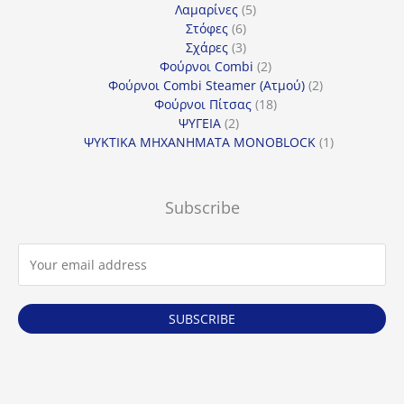
5
προϊόν
Λαμαρίνες
5
6
προϊόντα
Στόφες
6
προϊόντα
3
Σχάρες
3
προϊόντα
2
Φούρνοι Combi
2
προϊόντα
2
Φούρνοι Combi Steamer (Ατμού)
2
18
προϊόντα
Φούρνοι Πίτσας
18
2
προϊόντα
ΨΥΓΕΙΑ
2
προϊόντα
1
ΨΥΚΤΙΚΑ ΜΗΧΑΝΗΜΑΤΑ MONOBLOCK
1
προϊόν
Subscribe
SUBSCRIBE