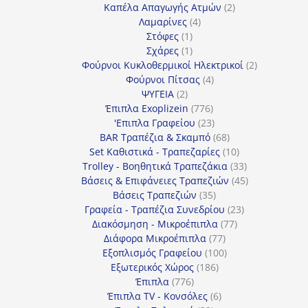
προϊόντα
2
Καπέλα Απαγωγής Ατμών
2
4
προϊόντα
Λαμαρίνες
4
1
προϊόντα
Στόφες
1
προϊόν
1
Σχάρες
1
προϊόν
2
Φούρνοι Κυκλοθερμικοί Ηλεκτρικοί
2
4
προϊόντα
Φούρνοι Πίτσας
4
2
προϊόντα
ΨΥΓΕΙΑ
2
προϊόντα
776
Έπιπλα Exoplizein
776
προϊόντα
23
'Επιπλα Γραφείου
23
προϊόντα
68
BAR Τραπέζια & Σκαμπό
68
προϊόντα
10
Set Καθιστικά - Τραπεζαρίες
10
προϊόντα
33
Trolley - Βοηθητικά Τραπεζάκια
33
προϊόντα
45
Βάσεις & Επιφάνειες Τραπεζιών
45
35
προϊόντα
Βάσεις Τραπεζιών
35
προϊόντα
23
Γραφεία - Τραπέζια Συνεδρίου
23
77
προϊόντα
Διακόσμηση - Μικροέπιπλα
77
77
προϊόντα
Διάφορα Μικροέπιπλα
77
προϊόντα
100
Εξοπλισμός Γραφείου
100
186
προϊόντα
Εξωτερικός Χώρος
186
776
προϊόντα
Έπιπλα
776
προϊόντα
6
Έπιπλα TV - Κονσόλες
6