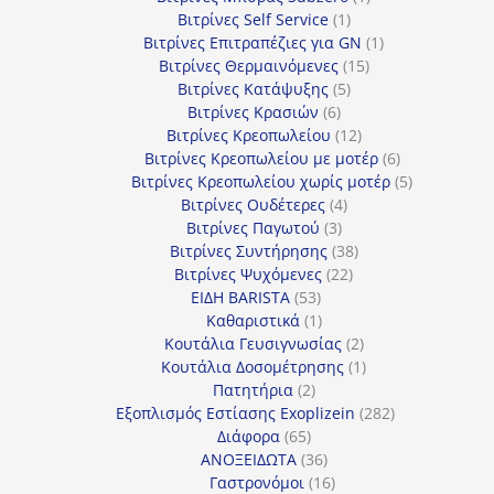
1
προϊόν
Βιτρίνες Self Service
1
προϊόν
1
Βιτρίνες Επιτραπέζιες για GN
1
15
προϊόν
Βιτρίνες Θερμαινόμενες
15
5
προϊόντα
Βιτρίνες Κατάψυξης
5
6
προϊόντα
Βιτρίνες Κρασιών
6
προϊόντα
12
Βιτρίνες Κρεοπωλείου
12
προϊόντα
6
Βιτρίνες Κρεοπωλείου με μοτέρ
6
προϊόντα
5
Βιτρίνες Κρεοπωλείου χωρίς μοτέρ
5
4
προϊόντα
Βιτρίνες Ουδέτερες
4
3
προϊόντα
Βιτρίνες Παγωτού
3
προϊόντα
38
Βιτρίνες Συντήρησης
38
22
προϊόντα
Βιτρίνες Ψυχόμενες
22
53
προϊόντα
ΕΙΔΗ BARISTA
53
προϊόντα
1
Καθαριστικά
1
προϊόν
2
Κουτάλια Γευσιγνωσίας
2
προϊόντα
1
Κουτάλια Δοσομέτρησης
1
2
προϊόν
Πατητήρια
2
προϊόντα
282
Εξοπλισμός Εστίασης Exoplizein
282
65
προϊόντα
Διάφορα
65
προϊόντα
36
ΑΝΟΞΕΙΔΩΤΑ
36
προϊόντα
16
Γαστρονόμοι
16