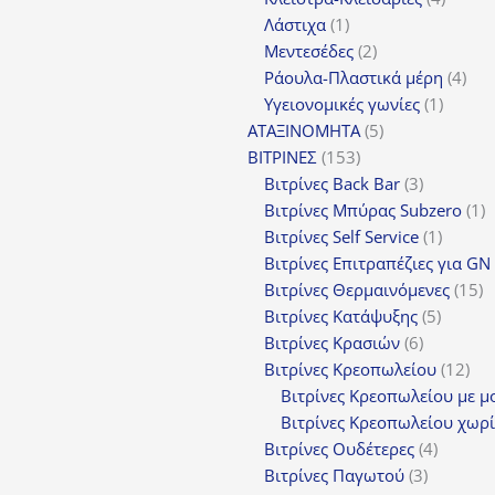
1
προϊόν
Λάστιχα
1
προϊόν
2
Μεντεσέδες
2
προϊόντα
4
Ράουλα-Πλαστικά μέρη
4
1
προ
Υγειονομικές γωνίες
1
5
προϊόν
ΑΤΑΞΙΝΟΜΗΤΑ
5
153
προϊόντα
ΒΙΤΡΙΝΕΣ
153
προϊόντα
3
Βιτρίνες Back Bar
3
προϊόντα
1
Βιτρίνες Mπύρας Subzero
1
1
π
Βιτρίνες Self Service
1
προϊόν
Βιτρίνες Επιτραπέζιες για GN
1
Βιτρίνες Θερμαινόμενες
15
5
π
Βιτρίνες Κατάψυξης
5
6
προϊόν
Βιτρίνες Κρασιών
6
προϊόντα
12
Βιτρίνες Κρεοπωλείου
12
προ
Βιτρίνες Κρεοπωλείου με μ
Βιτρίνες Κρεοπωλείου χωρί
4
Βιτρίνες Ουδέτερες
4
3
προϊόν
Βιτρίνες Παγωτού
3