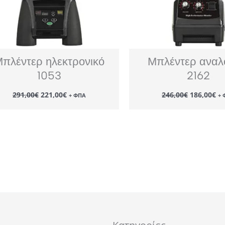
πλέντερ ηλεκτρονικό
Μπλέντερ αναλ
1053
2162
Original
Η
Original
Η
291,00
€
221,00
€
246,00
€
186,00
€
+ ΦΠΑ
+ 
price
τρέχουσα
price
τρ
was:
τιμή
was:
τι
291,00€.
είναι:
246,00€.
εί
221,00€.
18