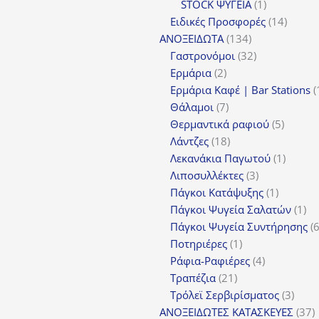
1
προϊόν
STOCK ΨΥΓΕΙΑ
1
προϊόν
14
Ειδικές Προσφορές
14
134
προϊόν
ΑΝΟΞΕΙΔΩΤΑ
134
προϊόντα
32
Γαστρονόμοι
32
2
προϊόντα
Ερμάρια
2
προϊόντα
Ερμάρια Καφέ | Bar Stations
7
Θάλαμοι
7
προϊόντα
5
Θερμαντικά ραφιού
5
18
προϊόν
Λάντζες
18
προϊόντα
1
Λεκανάκια Παγωτού
1
3
προϊόν
Λιποσυλλέκτες
3
προϊόντα
1
Πάγκοι Κατάψυξης
1
προϊόν
1
Πάγκοι Ψυγεία Σαλατών
1
πρ
Πάγκοι Ψυγεία Συντήρησης
1
Ποτηριέρες
1
προϊόν
4
Ράφια-Ραφιέρες
4
21
προϊόντα
Τραπέζια
21
προϊόντα
3
Τρόλεϊ Σερβιρίσματος
3
προϊ
3
ΑΝΟΞΕΙΔΩΤΕΣ ΚΑΤΑΣΚΕΥΕΣ
37