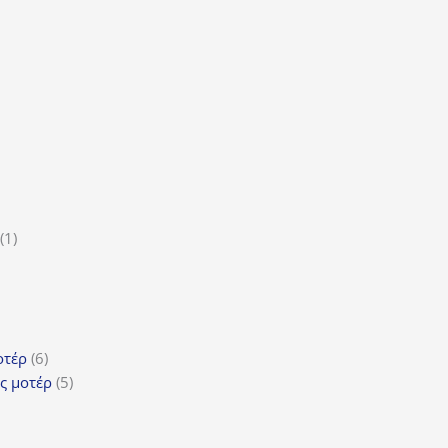
τα
ϊόντα
ροϊόν
1
1
5
προϊόν
ροϊόντα
τα
ϊόντα
6
οτέρ
6
προϊόντα
5
ς μοτέρ
5
προϊόντα
τα