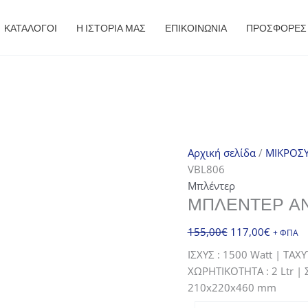
ΚΑΤΑΛΟΓΟΙ
Η ΙΣΤΟΡΙΑ ΜΑΣ
ΕΠΙΚΟΙΝΩΝΙΑ
ΠΡΟΣΦΟΡΈΣ
Αρχική σελίδα
/
ΜΙΚΡΟΣΥ
VBL806
Μπλέντερ
ΜΠΛΈΝΤΕΡ ΑΝ
Original
Η
155,00
€
117,00
€
+ ΦΠΑ
price
τρέχου
ΙΣΧΥΣ : 1500 Watt | ΤΑΧΥ
was:
τιμή
ΧΩΡΗΤΙΚΟΤΗΤΑ : 2 Ltr |
155,00€.
είναι:
210x220x460 mm
117,00€