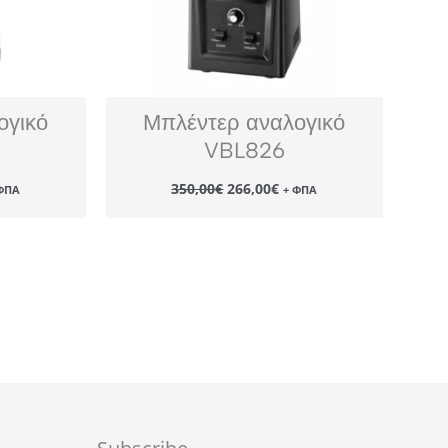
ογικό
Μπλέντερ αναλογικό
VBL826
Original
Η
350,00
€
266,00
€
ΦΠΑ
+ ΦΠΑ
έχουσα
price
τρέχουσα
μή
was:
τιμή
ναι:
350,00€.
είναι:
6,00€.
266,00€.