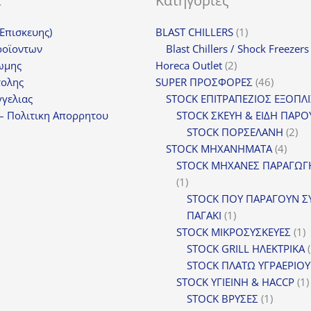
ι
Κατηγορίες
1
(Επισκευης)
BLAST CHILLERS
1
προϊόν
ροϊοντων
Blast Chillers / Shock Freezers
2
ωμης
Horeca Outlet
2
προϊόντα
46
τολης
SUPER ΠΡΟΣΦΟΡΕΣ
46
προϊόντ
γελιας
STOCK ΕΠΙΤΡΑΠΕΖΙΟΣ ΕΞΟΠΛ
– Πολιτικη Απορρητου
STOCK ΣΚΕΥΗ & ΕΙΔΗ ΠΑΡΟ
2
STOCK ΠΟΡΣΕΛΑΝΗ
2
4
πρ
STOCK ΜΗΧΑΝΗΜΑΤΑ
4
προϊ
STOCK ΜΗΧΑΝΕΣ ΠΑΡΑΓΩΓ
1
1
προϊόν
STOCK ΠΟΥ ΠΑΡΑΓΟΥΝ Σ
1
ΠΑΓΑΚΙ
1
προϊόν
1
STOCK ΜΙΚΡΟΣΥΣΚΕΥΕΣ
1
π
STOCK GRILL ΗΛΕΚΤΡΙΚΑ
STOCK ΠΛΑΤΩ ΥΓΡΑΕΡΙΟΥ
STOCK ΥΓΙΕΙΝΗ & HACCP
1
1
STOCK ΒΡΥΣΕΣ
1