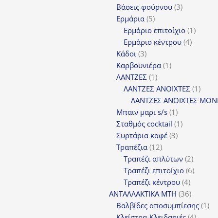
3
π
Βάσεις φούρνου
3
5
προϊόντα
Ερμάρια
5
προϊόντα
1
Ερμάριο επιτοίχιο
1
4
προϊόν
Ερμάριο κέντρου
4
3
προϊόντ
Κάδοι
3
προϊόντα
1
Καρβουνιέρα
1
1
προϊόν
ΛΑΝΤΖΕΣ
1
προϊόν
1
ΛΑΝΤΖΕΣ ΑΝΟΙΧΤΕΣ
1
προϊ
ΛΑΝΤΖΕΣ ΑΝΟΙΧΤΕΣ ΜΟΝ
1
Μπαιν μαρι s/s
1
προϊόν
1
Σταθμός cocktail
1
3
προϊόν
Συρτάρια καφέ
3
12
προϊόντα
Τραπέζια
12
προϊόντα
2
Τραπέζι απλύτων
2
προϊόν
6
Τραπέζι επιτοίχιο
6
4
προϊόν
Τραπέζι κέντρου
4
προϊόντ
36
ΑΝΤΑΛΛΑΚΤΙΚΑ MTH
36
προϊόντ
1
Βαλβίδες αποσυμπίεσης
1
4
πρ
Κλείστρα-Κλειδαριές
4