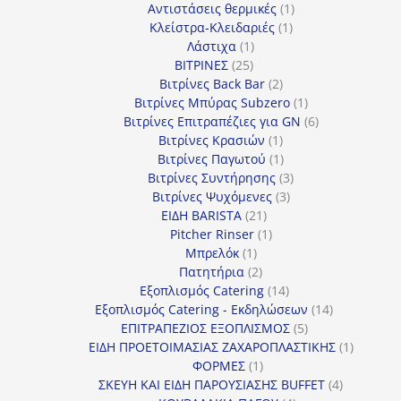
προϊόντα
1
Αντιστάσεις θερμικές
1
1
προϊόν
Κλείστρα-Κλειδαριές
1
1
προϊόν
Λάστιχα
1
25
προϊόν
ΒΙΤΡΙΝΕΣ
25
προϊόντα
2
Βιτρίνες Back Bar
2
προϊόντα
1
Βιτρίνες Mπύρας Subzero
1
προϊόν
6
Βιτρίνες Επιτραπέζιες για GN
6
1
προϊόντα
Βιτρίνες Κρασιών
1
προϊόν
1
Βιτρίνες Παγωτού
1
προϊόν
3
Βιτρίνες Συντήρησης
3
3
προϊόντα
Βιτρίνες Ψυχόμενες
3
21
προϊόντα
ΕΙΔΗ BARISTA
21
προϊόντα
1
Pitcher Rinser
1
1
προϊόν
Μπρελόκ
1
προϊόν
2
Πατητήρια
2
προϊόντα
14
Εξοπλισμός Catering
14
προϊόντα
14
Εξοπλισμός Catering - Εκδηλώσεων
14
5
προϊόντα
ΕΠΙΤΡΑΠΕΖΙΟΣ ΕΞΟΠΛΙΣΜΟΣ
5
προϊόντα
1
ΕΙΔΗ ΠΡΟΕΤΟΙΜΑΣΙΑΣ ΖΑΧΑΡΟΠΛΑΣΤΙΚΗΣ
1
1
προϊόν
ΦΟΡΜΕΣ
1
προϊόν
4
ΣΚΕΥΗ ΚΑΙ ΕΙΔΗ ΠΑΡΟΥΣΙΑΣΗΣ BUFFET
4