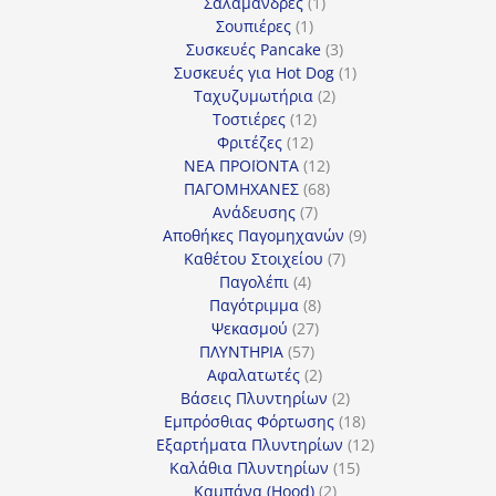
1
προϊόντα
Σαλαμάνδρες
1
1
προϊόν
Σουπιέρες
1
προϊόν
3
Συσκευές Pancake
3
προϊόντα
1
Συσκευές για Hot Dog
1
2
προϊόν
Ταχυζυμωτήρια
2
12
προϊόντα
Τοστιέρες
12
12
προϊόντα
Φριτέζες
12
προϊόντα
12
ΝΕΑ ΠΡΟΪΟΝΤΑ
12
προϊόντα
68
ΠΑΓΟΜΗΧΑΝΕΣ
68
7
προϊόντα
Ανάδευσης
7
προϊόντα
9
Αποθήκες Παγομηχανών
9
7
προϊόντα
Καθέτου Στοιχείου
7
4
προϊόντα
Παγολέπι
4
προϊόντα
8
Παγότριμμα
8
27
προϊόντα
Ψεκασμού
27
57
προϊόντα
ΠΛΥΝΤΗΡΙΑ
57
προϊόντα
2
Αφαλατωτές
2
προϊόντα
2
Βάσεις Πλυντηρίων
2
προϊόντα
18
Εμπρόσθιας Φόρτωσης
18
προϊόντα
12
Εξαρτήματα Πλυντηρίων
12
15
προϊόντα
Καλάθια Πλυντηρίων
15
2
προϊόντα
Καμπάνα (Hood)
2