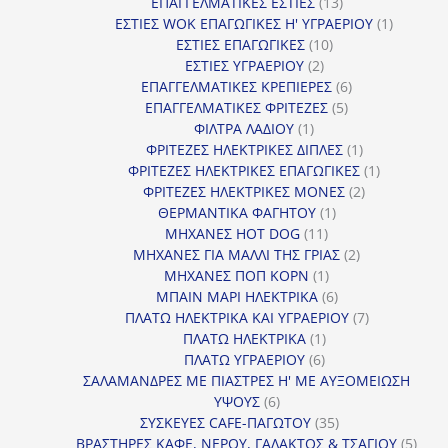
13
προϊόντα
ΕΠΑΓΓΕΛΜΑΤΙΚΕΣ ΕΣΤΙΕΣ
13
προϊόντα
1
ΕΣΤΙΕΣ WOK ΕΠΑΓΩΓΙΚΕΣ Η' ΥΓΡΑΕΡΙΟΥ
1
10
προϊόν
ΕΣΤΙΕΣ ΕΠΑΓΩΓΙΚΕΣ
10
2
προϊόντα
ΕΣΤΙΕΣ ΥΓΡΑΕΡΙΟΥ
2
προϊόντα
6
ΕΠΑΓΓΕΛΜΑΤΙΚΕΣ ΚΡΕΠΙΕΡΕΣ
6
5
προϊόντα
ΕΠΑΓΓΕΛΜΑΤΙΚΕΣ ΦΡΙΤΕΖΕΣ
5
1
προϊόντα
ΦΙΛΤΡΑ ΛΑΔΙΟΥ
1
προϊόν
1
ΦΡΙΤΕΖΕΣ ΗΛΕΚΤΡΙΚΕΣ ΔΙΠΛΕΣ
1
προϊόν
1
ΦΡΙΤΕΖΕΣ ΗΛΕΚΤΡΙΚΕΣ ΕΠΑΓΩΓΙΚΕΣ
1
2
προϊόν
ΦΡΙΤΕΖΕΣ ΗΛΕΚΤΡΙΚΕΣ ΜΟΝΕΣ
2
1
προϊόντα
ΘΕΡΜΑΝΤΙΚΑ ΦΑΓΗΤΟΥ
1
11
προϊόν
ΜΗΧΑΝΕΣ HOT DOG
11
προϊόντα
2
ΜΗΧΑΝΕΣ ΓΙΑ ΜΑΛΛΙ ΤΗΣ ΓΡΙΑΣ
2
1
προϊόντα
ΜΗΧΑΝΕΣ ΠΟΠ ΚΟΡΝ
1
προϊόν
6
ΜΠΑΙΝ ΜΑΡΙ ΗΛΕΚΤΡΙΚΑ
6
προϊόντα
7
ΠΛΑΤΩ ΗΛΕΚΤΡΙΚΑ ΚΑΙ ΥΓΡΑΕΡΙΟΥ
7
1
προϊόντα
ΠΛΑΤΩ ΗΛΕΚΤΡΙΚΑ
1
6
προϊόν
ΠΛΑΤΩ ΥΓΡΑΕΡΙΟΥ
6
προϊόντα
ΣΑΛΑΜΑΝΔΡΕΣ ΜΕ ΠΙΑΣΤΡΕΣ Η' ΜΕ ΑΥΞΟΜΕΙΩΣΗ
6
ΥΨΟΥΣ
6
προϊόντα
35
ΣΥΣΚΕΥΕΣ CAFE-ΠΑΓΩΤΟΥ
35
προϊόντα
5
ΒΡΑΣΤΗΡΕΣ ΚΑΦΕ, ΝΕΡΟΥ, ΓΑΛΑΚΤΟΣ & ΤΣΑΓΙΟΥ
5