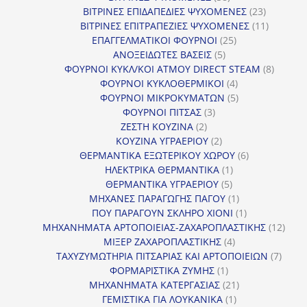
προϊόντα
23
ΒΙΤΡΙΝΕΣ ΕΠΙΔΑΠΕΔΙΕΣ ΨΥΧΟΜΕΝΕΣ
23
προϊόντα
11
ΒΙΤΡΙΝΕΣ ΕΠΙΤΡΑΠΕΖΙΕΣ ΨΥΧΟΜΕΝΕΣ
11
25
προϊόντ
ΕΠΑΓΓΕΛΜΑΤΙΚΟΙ ΦΟΥΡΝΟΙ
25
5
προϊόντα
ΑΝΟΞΕΙΔΩΤΕΣ ΒΑΣΕΙΣ
5
προϊόντα
8
ΦΟΥΡΝΟΙ ΚΥΚΛ/ΚΟΙ ΑΤΜΟΥ DIRECT STEAM
8
4
προϊόν
ΦΟΥΡΝΟΙ ΚΥΚΛΟΘΕΡΜΙΚΟΙ
4
προϊόντα
5
ΦΟΥΡΝΟΙ ΜΙΚΡΟΚΥΜΑΤΩΝ
5
3
προϊόντα
ΦΟΥΡΝΟΙ ΠΙΤΣΑΣ
3
2
προϊόντα
ΖΕΣΤΗ ΚΟΥΖΙΝΑ
2
προϊόντα
2
ΚΟΥΖΙΝΑ ΥΓΡΑΕΡΙΟΥ
2
προϊόντα
6
ΘΕΡΜΑΝΤΙΚΑ ΕΞΩΤΕΡΙΚΟΥ ΧΩΡΟΥ
6
1
προϊόντα
ΗΛΕΚΤΡΙΚΑ ΘΕΡΜΑΝΤΙΚΑ
1
5
προϊόν
ΘΕΡΜΑΝΤΙΚΑ ΥΓΡΑΕΡΙΟΥ
5
προϊόντα
1
ΜΗΧΑΝΕΣ ΠΑΡΑΓΩΓΗΣ ΠΑΓΟΥ
1
προϊόν
1
ΠΟΥ ΠΑΡΑΓΟΥΝ ΣΚΛΗΡΟ ΧΙΟΝΙ
1
προϊόν
12
ΜΗΧΑΝΗΜΑΤΑ ΑΡΤΟΠΟΙΕΙΑΣ-ΖΑΧΑΡΟΠΛΑΣΤΙΚΗΣ
12
4
προϊ
ΜΙΞΕΡ ΖΑΧΑΡΟΠΛΑΣΤΙΚΗΣ
4
προϊόντα
7
ΤΑΧΥΖΥΜΩΤΗΡΙΑ ΠΙΤΣΑΡΙΑΣ ΚΑΙ ΑΡΤΟΠΟΙΕΙΩΝ
7
1
προϊό
ΦΟΡΜΑΡΙΣΤΙΚΑ ΖΥΜΗΣ
1
προϊόν
21
ΜΗΧΑΝΗΜΑΤΑ ΚΑΤΕΡΓΑΣΙΑΣ
21
1
προϊόντα
ΓΕΜΙΣΤΙΚΑ ΓΙΑ ΛΟΥΚΑΝΙΚΑ
1