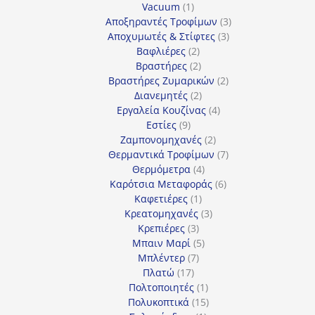
1
προϊόν
Vacuum
1
προϊόν
3
Αποξηραντές Τροφίμων
3
3
προϊόντα
Αποχυμωτές & Στίφτες
3
2
προϊόντα
Βαφλιέρες
2
προϊόντα
2
Βραστήρες
2
προϊόντα
2
Βραστήρες Ζυμαρικών
2
2
προϊόντα
Διανεμητές
2
προϊόντα
4
Εργαλεία Κουζίνας
4
9
προϊόντα
Εστίες
9
προϊόντα
2
Ζαμπονομηχανές
2
προϊόντα
7
Θερμαντικά Τροφίμων
7
4
προϊόντα
Θερμόμετρα
4
προϊόντα
6
Καρότσια Μεταφοράς
6
1
προϊόντα
Καφετιέρες
1
προϊόν
3
Κρεατομηχανές
3
3
προϊόντα
Κρεπιέρες
3
προϊόντα
5
Μπαιν Μαρί
5
7
προϊόντα
Μπλέντερ
7
17
προϊόντα
Πλατώ
17
προϊόντα
1
Πολτοποιητές
1
προϊόν
15
Πολυκοπτικά
15