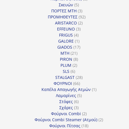
5
προϊόντα
Σκευών
5
προϊόντα
3
ΠΟΡΤΕΣ MTH
3
προϊόντα
92
ΠΡΟΜΗΘΕΥΤΕΣ
92
2
προϊόντα
ARISTARCO
2
3
προϊόντα
EFFEUNO
3
4
προϊόντα
FRIGUS
4
προϊόντα
1
GALORE
1
προϊόν
17
GIADOS
17
21
προϊόντα
MTH
21
προϊόντα
8
PIRON
8
2
προϊόντα
PLUM
2
6
προϊόντα
SLS
6
προϊόντα
28
STALGAST
28
66
προϊόντα
ΦΟΥΡΝΟΙ
66
προϊόντα
1
Καπέλα Απαγωγής Ατμών
1
5
προϊόν
Λαμαρίνες
5
6
προϊόντα
Στόφες
6
προϊόντα
3
Σχάρες
3
προϊόντα
2
Φούρνοι Combi
2
προϊόντα
2
Φούρνοι Combi Steamer (Ατμού)
2
18
προϊόντα
Φούρνοι Πίτσας
18