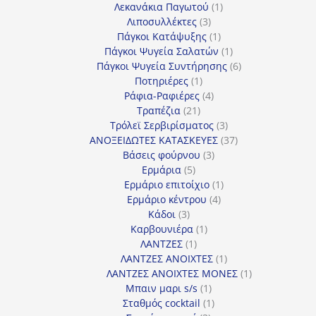
προϊόντα
1
Λεκανάκια Παγωτού
1
3
προϊόν
Λιποσυλλέκτες
3
προϊόντα
1
Πάγκοι Κατάψυξης
1
προϊόν
1
Πάγκοι Ψυγεία Σαλατών
1
προϊόν
6
Πάγκοι Ψυγεία Συντήρησης
6
1
προϊόντα
Ποτηριέρες
1
προϊόν
4
Ράφια-Ραφιέρες
4
21
προϊόντα
Τραπέζια
21
προϊόντα
3
Τρόλεϊ Σερβιρίσματος
3
προϊόντα
37
ΑΝΟΞΕΙΔΩΤΕΣ ΚΑΤΑΣΚΕΥΕΣ
37
3
προϊόντα
Βάσεις φούρνου
3
5
προϊόντα
Ερμάρια
5
προϊόντα
1
Ερμάριο επιτοίχιο
1
4
προϊόν
Ερμάριο κέντρου
4
3
προϊόντα
Κάδοι
3
προϊόντα
1
Καρβουνιέρα
1
1
προϊόν
ΛΑΝΤΖΕΣ
1
προϊόν
1
ΛΑΝΤΖΕΣ ΑΝΟΙΧΤΕΣ
1
προϊόν
1
ΛΑΝΤΖΕΣ ΑΝΟΙΧΤΕΣ ΜΟΝΕΣ
1
1
προϊόν
Μπαιν μαρι s/s
1
προϊόν
1
Σταθμός cocktail
1