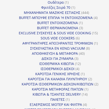
1
προϊόντα
Ουδέτερα
1
προϊόν
1
Φριτέζες Σειρά 70
1
προϊόν
444
ΜΗΧΑΝΗΜΑΤΑ ΜΑΖΙΚΗΣ ΕΣΤΙΑΣΗΣ
444
προϊόντα
4
BUFFET-ΜΠΟΥΦΕ ΕΠΙΠΛΑ 'Η ΕΝΤΟΙΧΙΖΟΜΕΝΑ
4
1
προϊόν
BUFFET ΕΝΤΟΙΧΙΖΟΜΕΝΑ
1
προϊόν
3
BUFFET ΘΕΡΜΑΙΝΟΜΕΝΑ
3
προϊόντα
15
EXCLUSIVE ΣΥΣΚΕΥΕΣ & SOUS VIDE COOKING
15
6
προϊόν
SOUS VIDE COOKERS
6
προϊόντα
1
ΑΦΥΓΡΑΝΤΗΡΕΣ ΑΠΟΞΗΡΑΝΤΕΣ ΤΡΟΦΙΜΩΝ
1
8
προϊόν
ΣΥΣΚΕΥΑΣΤΙΚΑ ΕΝ ΚΕΝΩ VACUUM
8
40
προϊόντα
ΑΠΟΘΗΚΕΥΣΗ & ΜΕΤΑΦΟΡΑ
40
3
προϊόντα
ΔΙΣΚΟΙ ΓΙΑ ΖΥΜΑΡΙΑ
3
προϊόντα
12
ΙΣΟΘΕΡΜΙΚΑ ΚΙΒΩΤΙΑ
12
4
προϊόντα
ΙΣΟΘΕΡΜΙΚΟΙ ΔΙΣΚΟΙ
4
προϊόντα
1
ΚΑΡΟΤΣΙΑ ΓΕΝΙΚΗΣ ΧΡΗΣΗΣ
1
προϊόν
2
ΚΑΡΟΤΣΙΑ ΓΙΑ ΚΑΛΑΘΙΑ ΠΛΥΝΤΗΡΙΟΥ
2
προϊόντα
2
ΚΑΡΟΤΣΙΑ ΙΣΟΘΕΡΜΙΚΩΝ ΔΙΣΚΩΝ/ΚΙΒΩΤΙΩΝ
2
1
προϊόν
ΚΑΡΟΤΣΙΑ ΜΕΤΑΦΟΡΑΣ ΠΙΑΤΩΝ
1
14
προϊόν
ΚΙΒΩΤΙΑ & ΤΣΑΝΤΕΣ DELIVERY
14
1
προϊόντα
ΠΑΛΕΤΕΣ
1
προϊόν
4
ΕΞΑΕΡΙΣΜΟΣ ΜΟΤΕΡ ΚΑΙ ΦΙΛΤΡΑ
4