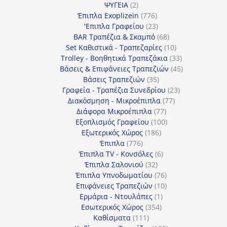
2
προϊόντα
ΨΥΓΕΙΑ
2
προϊόντα
776
Έπιπλα Exoplizein
776
προϊόντα
23
'Επιπλα Γραφείου
23
προϊόντα
68
BAR Τραπέζια & Σκαμπό
68
προϊόντα
10
Set Καθιστικά - Τραπεζαρίες
10
προϊόντα
33
Trolley - Βοηθητικά Τραπεζάκια
33
προϊόντα
45
Βάσεις & Επιφάνειες Τραπεζιών
45
35
προϊόντα
Βάσεις Τραπεζιών
35
προϊόντα
23
Γραφεία - Τραπέζια Συνεδρίου
23
77
προϊόντα
Διακόσμηση - Μικροέπιπλα
77
77
προϊόντα
Διάφορα Μικροέπιπλα
77
προϊόντα
100
Εξοπλισμός Γραφείου
100
186
προϊόντα
Εξωτερικός Χώρος
186
776
προϊόντα
Έπιπλα
776
προϊόντα
6
Έπιπλα TV - Κονσόλες
6
32
προϊόντα
Έπιπλα Σαλονιού
32
προϊόντα
76
Έπιπλα Υπνοδωματίου
76
10
προϊόντα
Επιφάνειες Τραπεζιών
10
1
προϊόντα
Ερμάρια - Ντουλάπες
1
354
προϊόν
Εσωτερικός Χώρος
354
111
προϊόντα
Καθίσματα
111