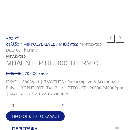
Αρχική
σελίδα
/
ΜΙΚΡΟΣΥΣΚΕΥΕΣ
/
Μπλέντερ
/ Μπλέντερ
DBL100 Thermic
Μπλέντερ
ΜΠΛΈΝΤΕΡ DBL100 THERMIC
Original
Η
290,00
€
220,00
€
+ ΦΠΑ
price
τρέχουσα
ΙΣΧΥΣ : 1800 Watt | ΤΑΧΥΤΗΤΑ : Ρυθμιζόμενη & λειτουργία
was:
τιμή
Pulse | ΧΩΡΗΤΙΚΟΤΗΤΑ : 2 Ltr | ΣΤΡΟΦΕΣ : 20000-24000Rpm
290,00€.
είναι:
| ΔΙΑΣΤΑΣΕΙΣ : 210x210x540 mm
220,00€.
Μπλέντερ
+
-
DBL100
Thermic
ΠΡΟΣΘΉΚΗ ΣΤΟ ΚΑΛΆΘΙ
ποσότητα
ΠΕΡΙΓΡΑΦΉ