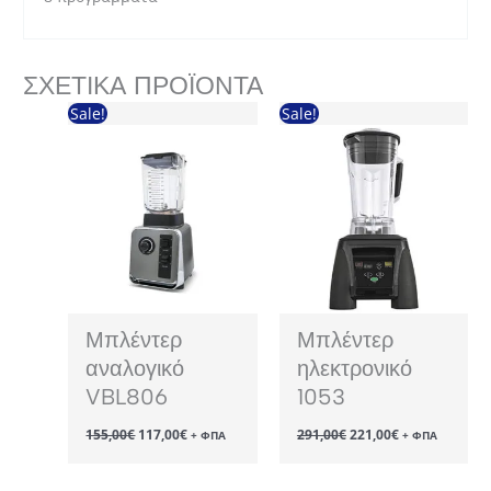
ΣΧΕΤΙΚΆ ΠΡΟΪΌΝΤΑ
Sale!
Sale!
Μπλέντερ
Μπλέντερ
αναλογικό
ηλεκτρονικό
VBL806
1053
Original
Η
Original
Η
155,00
€
117,00
€
291,00
€
221,00
€
+ ΦΠΑ
+ ΦΠΑ
price
τρέχουσα
price
τρέχουσα
was:
τιμή
was:
τιμή
155,00€.
είναι:
291,00€.
είναι: