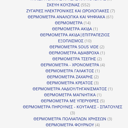
552
προϊόντα
ΣΚΕΥΗ ΚΟΥΖΙΝΑΣ
552
προϊόντα
7
ΖΥΓΑΡΙΕΣ ΗΛΕΚΤΡΟΝΙΚΕΣ ΚΑΙ ΩΡΟΛΟΓΙΑΚΕΣ
7
61
προϊόν
ΘΕΡΜΟΜΕΤΡΑ ΑΝΑΛΟΓΙΚΑ ΚΑΙ ΨΗΦΙΑΚΑ
61
14
προϊόντ
ΘΕΡΜΟΜΕΤΡΑ
14
προϊόντα
1
ΘΕΡΜΟΜΕΤΡΑ ΑΚΙΔΑ
1
προϊόν
ΘΕΡΜΟΜΕΤΡΑ ΑΚΙΔΑ|ΕΠΙΤΡΑΠΕΖΙΟΣ
10
ΕΞΟΠΛΙΣΜΟΣ
10
προϊόντα
2
ΘΕΡΜΟΜΕΤΡΑ SOUS VIDE
2
προϊόντα
1
ΘΕΡΜΟΜΕΤΡΑ ΑΔΙΑΒΡΟΧΑ
1
2
προϊόν
ΘΕΡΜΟΜΕΤΡΑ ΤΣΕΠΗΣ
2
προϊόντα
4
ΘΕΡΜΟΜΕΤΡΑ - ΧΡΟΝΟΜΕΤΡΑ
4
1
προϊόντα
ΘΕΡΜΟΜΕΤΡΑ ΓΑΛΑΚΤΟΣ
1
2
προϊόν
ΘΕΡΜΟΜΕΤΡΑ ΖΑΧΑΡΗΣ
2
προϊόντα
3
ΘΕΡΜΟΜΕΤΡΑ ΚΡΕΑΤΟΣ
3
προϊόντα
1
ΘΕΡΜΟΜΕΤΡΑ ΛΑΔΙΟΥ/ΤΗΓΑΝΙΣΜΑΤΟΣ
1
1
προϊόν
ΘΕΡΜΟΜΕΤΡΑ ΜΑΓΝΗΤΙΚΑ
1
προϊόν
5
ΘΕΡΜΟΜΕΤΡΑ ΜΕ ΥΠΕΡΥΘΡΕΣ
5
προϊόντα
ΘΕΡΜΟΜΕΤΡΑ ΠΗΡΟΥΝΕΣ - ΚΟΥΤΑΛΕΣ - ΣΠΑΤΟΥΛΕΣ
3
3
προϊόντα
3
ΘΕΡΜΟΜΕΤΡΑ ΠΟΛΛΑΠΛΩΝ ΧΡΗΣΕΩΝ
3
4
προϊόντ
ΘΕΡΜΟΜΕΤΡΑ ΦΟΥΡΝΟΥ
4