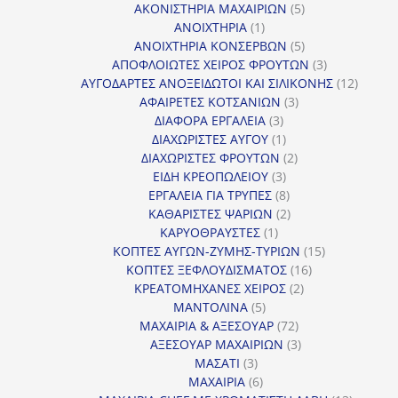
προϊόντα
5
ΑΚΟΝΙΣΤΗΡΙΑ ΜΑΧΑΙΡΙΩΝ
5
1
προϊόντα
ΑΝΟΙΧΤΗΡΙΑ
1
προϊόν
5
ΑΝΟΙΧΤΗΡΙΑ ΚΟΝΣΕΡΒΩΝ
5
προϊόντα
3
ΑΠΟΦΛΟΙΩΤΕΣ ΧΕΙΡΟΣ ΦΡΟΥΤΩΝ
3
προϊόντα
12
ΑΥΓΟΔΑΡΤΕΣ ΑΝΟΞΕΙΔΩΤΟΙ ΚΑΙ ΣΙΛΙΚΟΝΗΣ
12
3
προϊόν
ΑΦΑΙΡΕΤΕΣ ΚΟΤΣΑΝΙΩΝ
3
3
προϊόντα
ΔΙΑΦΟΡΑ ΕΡΓΑΛΕΙΑ
3
προϊόντα
1
ΔΙΑΧΩΡΙΣΤΕΣ ΑΥΓΟΥ
1
προϊόν
2
ΔΙΑΧΩΡΙΣΤΕΣ ΦΡΟΥΤΩΝ
2
3
προϊόντα
ΕΙΔΗ ΚΡΕΟΠΩΛΕΙΟΥ
3
προϊόντα
8
ΕΡΓΑΛΕΙΑ ΓΙΑ ΤΡΥΠΕΣ
8
προϊόντα
2
ΚΑΘΑΡΙΣΤΕΣ ΨΑΡΙΩΝ
2
1
προϊόντα
ΚΑΡΥΟΘΡΑΥΣΤΕΣ
1
προϊόν
15
ΚΟΠΤΕΣ ΑΥΓΩΝ-ΖΥΜΗΣ-ΤΥΡΙΩΝ
15
16
προϊόντα
ΚΟΠΤΕΣ ΞΕΦΛΟΥΔΙΣΜΑΤΟΣ
16
2
προϊόντα
ΚΡΕΑΤΟΜΗΧΑΝΕΣ ΧΕΙΡΟΣ
2
5
προϊόντα
ΜΑΝΤΟΛΙΝΑ
5
προϊόντα
72
ΜΑΧΑΙΡΙΑ & ΑΞΕΣΟΥΑΡ
72
προϊόντα
3
ΑΞΕΣΟΥΑΡ ΜΑΧΑΙΡΙΩΝ
3
3
προϊόντα
ΜΑΣΑΤΙ
3
προϊόντα
6
ΜΑΧΑΙΡΙΑ
6