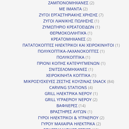
2
προϊόν
ΖΑΜΠΟΝΟΜΗΧΑΝΕΣ
2
2
προϊόντα
ΜΕ ΙΜΑΝΤΑ
2
προϊόντα
7
ΖΥΓΟΙ ΕΡΓΑΣΤΗΡΙΑΚΗΣ ΧΡΗΣΗΣ
7
1
προϊόντα
ΖΥΓΟΙ ΛΙΑΝΙΚΗΣ ΠΩΛΗΣΗΣ
1
προϊόν
1
ΖΥΜΩΤΗΡΙΟ ΚΡΕΑΤΟΕΙΔΩΝ
1
1
προϊόν
ΘΕΡΜΟΚΟΛΛΗΤΙΚΆ
1
2
προϊόν
ΚΡΕΑΤΟΜΗΧΑΝΕΣ
2
προϊόντα
1
ΠΑΤΑΤΟΚΟΠΤΕΣ ΗΛΕΚΤΡΙΚΟΙ ΚΑΙ ΧΕΙΡΟΚΙΝΗΤΟΙ
1
1
προϊ
ΠΟΛΥΚΟΠΤΙΚΑ-ΛΑΧΑΝΟΚΟΠΤΕΣ
1
1
προϊόν
ΠΟΛΥΚΟΠΤΙΚΑ
1
προϊόν
1
ΠΡΙΟΝΙ ΚΟΠΗΣ ΚΑΤΕΨΥΓΜΕΝΩΝ
1
1
προϊόν
ΣΝΙΤΣΕΛΟΜΗΧΑΝΕΣ
1
προϊόν
1
ΧΕΙΡΟΚΙΝΗΤΑ ΚΟΠΤΙΚΑ
1
προϊόν
84
ΜΙΚΡΟΣΥΣΚΕΥΕΣ ΖΕΣΤΗΣ ΚΟΥΖΙΝΑΣ SNACK
84
4
προϊόντ
CARVING STATIONS
4
προϊόντα
1
GRILL ΗΛΕΚΤΡΙΚΑ ΝΕΡΟΥ
1
2
προϊόν
GRILL ΥΓΡΑΕΡΙΟΥ ΝΕΡΟΥ
2
14
προϊόντα
ΒΑΦΛΙΕΡΕΣ
14
προϊόντα
1
ΒΡΑΣΤΗΡΕΣ ΑΥΓΩΝ
1
προϊόν
2
ΓΥΡΟΙ ΗΛΕΚΤΡΙΚΟΙ & ΥΓΡΑΕΡΙΟΥ
2
2
προϊόντα
ΓΥΡΟΥ ΜΑΧΑΙΡΙΑ ΗΛΕΚΤΡΙΚΑ
2