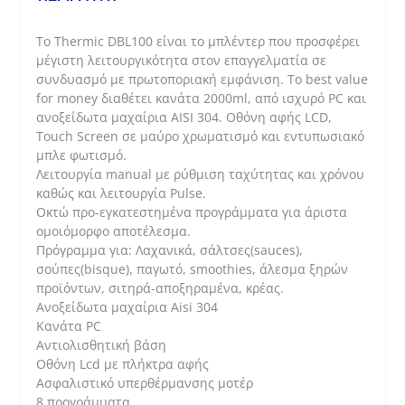
Το Thermic DBL100 είναι το μπλέντερ που προσφέρει
μέγιστη λειτουργικότητα στον επαγγελματία σε
συνδυασμό με πρωτοποριακή εμφάνιση. To best value
for money διαθέτει κανάτα 2000ml, από ισχυρό PC και
ανοξείδωτα μαχαίρια AISI 304. Οθόνη αφής LCD,
Touch Screen σε μαύρο χρωματισμό και εντυπωσιακό
μπλε φωτισμό.
Λειτουργία manual με ρύθμιση ταχύτητας και χρόνου
καθώς και λειτουργία Pulse.
Οκτώ προ-εγκατεστημένα προγράμματα για άριστα
ομοιόμορφο αποτέλεσμα.
Πρόγραμμα για: Λαχανικά, σάλτσες(sauces),
σούπες(bisque), παγωτό, smoothies, άλεσμα ξηρών
προϊόντων, σιτηρά-αποξηραμένα, κρέας.
Ανοξείδωτα μαχαίρια Aisi 304
Kανάτα PC
Αντιολισθητική βάση
Οθόνη Lcd με πλήκτρα αφής
Ασφαλιστικό υπερθέρμανσης μοτέρ
8 προγράμματα