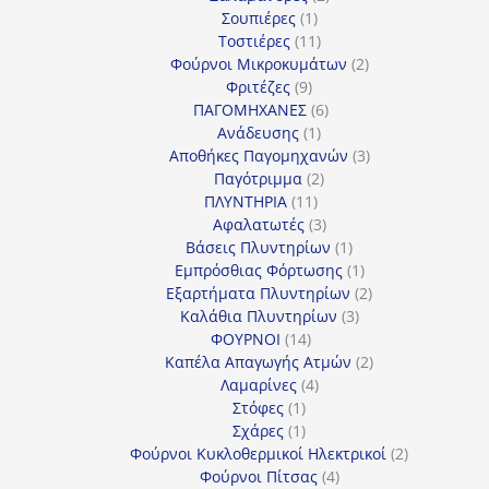
1
προϊόντα
Σουπιέρες
1
προϊόν
11
Τοστιέρες
11
προϊόντα
2
Φούρνοι Μικροκυμάτων
2
9
προϊόντα
Φριτέζες
9
προϊόντα
6
ΠΑΓΟΜΗΧΑΝΕΣ
6
1
προϊόντα
Ανάδευσης
1
προϊόν
3
Αποθήκες Παγομηχανών
3
2
προϊόντα
Παγότριμμα
2
11
προϊόντα
ΠΛΥΝΤΗΡΙΑ
11
προϊόντα
3
Αφαλατωτές
3
προϊόντα
1
Βάσεις Πλυντηρίων
1
προϊόν
1
Εμπρόσθιας Φόρτωσης
1
προϊόν
2
Εξαρτήματα Πλυντηρίων
2
3
προϊόντα
Καλάθια Πλυντηρίων
3
14
προϊόντα
ΦΟΥΡΝΟΙ
14
προϊόντα
2
Καπέλα Απαγωγής Ατμών
2
4
προϊόντα
Λαμαρίνες
4
1
προϊόντα
Στόφες
1
προϊόν
1
Σχάρες
1
προϊόν
2
Φούρνοι Κυκλοθερμικοί Ηλεκτρικοί
2
4
προϊόντα
Φούρνοι Πίτσας
4