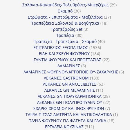
προϊόντα
29
Σαλόνια-Καναπέδες-Πολυθρόνες-Μπερζέρες
29
30
προϊόν
Σκαμπό
30
προϊόντα
27
Στρώματα - Επιστρώματα - Μαξιλάρια
27
18
προϊόντα
Τραπεζάκια Σαλονιού & Βοηθητικά
18
3
προϊόντα
Τραπεζαρίες Set
3
30
προϊόντα
Τραπέζια
30
προϊόντα
40
Τραπέζια - Τραπεζάκια - Σκαμπό
40
1536
προϊόντα
ΕΠΙΤΡΑΠΕΖΙΟΣ ΕΞΟΠΛΙΣΜΟΣ
1536
184
προϊόντα
ΕΙΔΗ ΚΑΙ ΣΚΕΥΗ ΦΟΥΡΝΟΥ
184
προϊόντα
22
ΓΑΝΤΙΑ ΦΟΥΡΝΟΥ ΚΑΙ ΠΡΟΣΤΑΣΙΑΣ
22
6
προϊόντα
ΛΑΜΑΡΙΝΕΣ
6
προϊόντα
6
ΛΑΜΑΡΙΝΕΣ ΦΟΥΡΝΟΥ-ΑΡΤΟΠΟΙΕΙΟΥ-ΖΑΧΑΡ/ΚΗΣ
6
130
προ
ΛΕΚΑΝΕΣ GASTRONOM
130
προϊόντα
63
ΛΕΚΑΝΕΣ GN ΑΝΟΞΕΙΔΩΤΕΣ
63
11
προϊόντα
ΛΕΚΑΝΕΣ GN ΜΕΛΑΜΙΝΗΣ
11
προϊόντα
28
ΛΕΚΑΝΕΣ GN ΠΟΛΥΚΑΡΜΠΟΝΙΚΑ
28
προϊόντα
27
ΛΕΚΑΝΕΣ GN ΠΟΛΥΠΡΟΠΥΛΕΝΙΟΥ
27
7
προϊόντα
ΣΧΑΡΕΣ ΧΡΩΜΙΟΥ ΚΑΙ INOX ΨΥΓΕΙΩΝ
7
προϊόντα
1
ΤΑΨΙΑ ΠΙΤΣΑΣ ΔΙΑΤΡΗΤΑ ΚΑΙ ΑΝΤΙΚΟΛΛΗΤΙΚΑ
1
18
προϊόν
ΤΑΨΙΑ ΦΟΥΡΝΟΥ ΓΙΑ ΦΑΓΗΤΑ ΚΑΙ ΓΛΥΚΑ
18
311
προϊόντ
ΕΡΓΑΛΕΙΑ ΚΟΥΖΙΝΑΣ
311