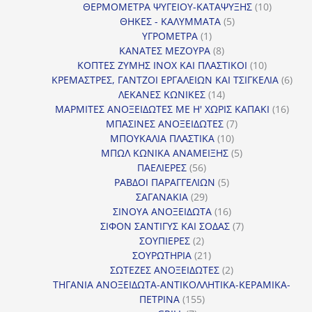
προϊόντα
10
ΘΕΡΜΟΜΕΤΡΑ ΨΥΓΕΙΟΥ-ΚΑΤΑΨΥΞΗΣ
10
5
προϊόντα
ΘΗΚΕΣ - ΚΑΛΥΜΜΑΤΑ
5
1
προϊόντα
ΥΓΡΟΜΕΤΡΑ
1
προϊόν
8
ΚΑΝΑΤΕΣ ΜΕΖΟΥΡΑ
8
προϊόντα
10
ΚΟΠΤΕΣ ΖΥΜΗΣ INOX ΚΑΙ ΠΛΑΣΤΙΚΟΙ
10
προϊόντα
6
ΚΡΕΜΑΣΤΡΕΣ, ΓΑΝΤΖΟΙ ΕΡΓΑΛΕΙΩΝ ΚΑΙ ΤΣΙΓΚΕΛΙΑ
6
14
προϊ
ΛΕΚΑΝΕΣ ΚΩΝΙΚΕΣ
14
προϊόντα
16
ΜΑΡΜΙΤΕΣ ΑΝΟΞΕΙΔΩΤΕΣ ΜΕ Η' ΧΩΡΙΣ ΚΑΠΑΚΙ
16
7
προϊ
ΜΠΑΣΙΝΕΣ ΑΝΟΞΕΙΔΩΤΕΣ
7
10
προϊόντα
ΜΠΟΥΚΑΛΙΑ ΠΛΑΣΤΙΚΑ
10
προϊόντα
5
ΜΠΩΛ ΚΩΝΙΚΑ ΑΝΑΜΕΙΞΗΣ
5
56
προϊόντα
ΠΑΕΛΙΕΡΕΣ
56
προϊόντα
5
ΡΑΒΔΟΙ ΠΑΡΑΓΓΕΛΙΩΝ
5
29
προϊόντα
ΣΑΓΑΝΑΚΙΑ
29
προϊόντα
16
ΣΙΝΟΥΑ ΑΝΟΞΕΙΔΩΤΑ
16
προϊόντα
7
ΣΙΦΟΝ ΣΑΝΤΙΓΥΣ ΚΑΙ ΣΟΔΑΣ
7
2
προϊόντα
ΣΟΥΠΙΕΡΕΣ
2
προϊόντα
21
ΣΟΥΡΩΤΗΡΙΑ
21
προϊόντα
2
ΣΩΤΕΖΕΣ ΑΝΟΞΕΙΔΩΤΕΣ
2
προϊόντα
ΤΗΓΑΝΙΑ ΑΝΟΞΕΙΔΩΤΑ-ΑΝΤΙΚΟΛΛΗΤΙΚΑ-ΚΕΡΑΜΙΚΑ-
155
ΠΕΤΡΙΝΑ
155