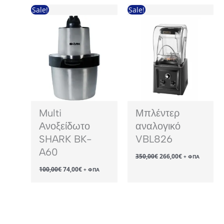
117,00€.
221,00€.
Sale!
Sale!
Multi
Μπλέντερ
Ανοξείδωτο
αναλογικό
SHARK BK-
VBL826
A60
Original
Η
350,00
€
266,00
€
+ ΦΠΑ
price
τρέχουσα
Original
Η
100,00
€
74,00
€
was:
τιμή
+ ΦΠΑ
price
τρέχουσα
350,00€.
είναι:
was:
τιμή
266,00€.
100,00€.
είναι:
74,00€.