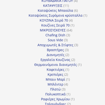
4
προϊόντα
ΚΟΥΒΑΔΑΚΙΑ ΠΑΓΟΥ
4
11
προϊόντα
ΚΑΤΑΨΥΞΕΙΣ
11
προϊόντα
6
Καταψύκτες Μπαούλα
6
προϊόντα
1
Καταψύκτες Συρόμενα κρύσταλλα
1
4
προϊόν
ΚΟΥΖΙΝΑ Σειρά 70
4
προϊόντα
1
Κουζίνες Σειρά 70
1
64
προϊόν
ΜΙΚΡΟΣΥΣΚΕΥΕΣ
64
3
προϊόντα
Chafing Dish
3
3
προϊόντα
Sous Vide
3
προϊόντα
3
Αποχυμωτές & Στίφτες
3
3
προϊόντα
Βραστήρες
3
προϊόντα
2
Διανεμητές
2
προϊόντα
2
Εργαλεία Κουζίνας
2
προϊόντα
1
Θερμαινόμενοι διανεμητές
1
1
προϊόν
Καφετιέρες
1
2
προϊόν
Κρεπιέρες
2
προϊόντα
1
Μπαιν Μαρί
1
4
προϊόν
Μπλέντερ
4
3
προϊόντα
Πλατώ
3
προϊόντα
1
Πολυκοπτικά
1
προϊόν
1
Ραφιέρες Χρωμίου
1
2
προϊόν
Σαλαμάνδρες
2