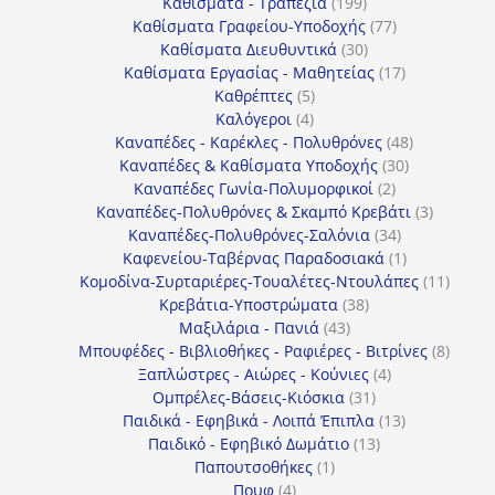
προϊόντα
199
Καθίσματα - Τραπέζια
199
προϊόντα
77
Καθίσματα Γραφείου-Υποδοχής
77
30
προϊόντα
Καθίσματα Διευθυντικά
30
προϊόντα
17
Καθίσματα Εργασίας - Μαθητείας
17
5
προϊόντα
Καθρέπτες
5
4
προϊόντα
Καλόγεροι
4
προϊόντα
48
Καναπέδες - Καρέκλες - Πολυθρόνες
48
30
προϊόντα
Καναπέδες & Καθίσματα Υποδοχής
30
2
προϊόντα
Καναπέδες Γωνία-Πολυμορφικοί
2
προϊόντα
3
Καναπέδες-Πολυθρόνες & Σκαμπό Κρεβάτι
3
34
προϊόντ
Καναπέδες-Πολυθρόνες-Σαλόνια
34
προϊόντα
1
Καφενείου-Ταβέρνας Παραδοσιακά
1
προϊόν
11
Κομοδίνα-Συρταριέρες-Τουαλέτες-Ντουλάπες
11
38
προϊόν
Κρεβάτια-Υποστρώματα
38
43
προϊόντα
Μαξιλάρια - Πανιά
43
προϊόντα
8
Μπουφέδες - Βιβλιοθήκες - Ραφιέρες - Βιτρίνες
8
4
προϊό
Ξαπλώστρες - Αιώρες - Κούνιες
4
31
προϊόντα
Ομπρέλες-Βάσεις-Κιόσκια
31
προϊόντα
13
Παιδικά - Εφηβικά - Λοιπά Έπιπλα
13
13
προϊόντα
Παιδικό - Εφηβικό Δωμάτιο
13
1
προϊόντα
Παπουτσοθήκες
1
4
προϊόν
Πουφ
4