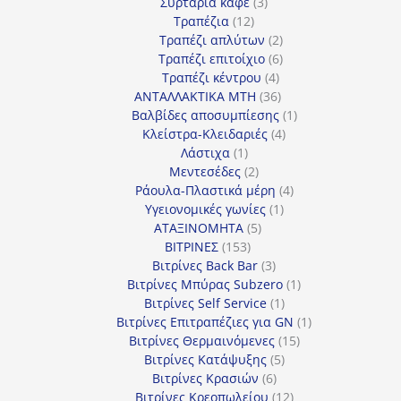
3
προϊόν
Συρτάρια καφέ
3
12
προϊόντα
Τραπέζια
12
προϊόντα
2
Τραπέζι απλύτων
2
προϊόντα
6
Τραπέζι επιτοίχιο
6
4
προϊόντα
Τραπέζι κέντρου
4
προϊόντα
36
ΑΝΤΑΛΛΑΚΤΙΚΑ MTH
36
προϊόντα
1
Βαλβίδες αποσυμπίεσης
1
4
προϊόν
Κλείστρα-Κλειδαριές
4
1
προϊόντα
Λάστιχα
1
προϊόν
2
Μεντεσέδες
2
προϊόντα
4
Ράουλα-Πλαστικά μέρη
4
1
προϊόντα
Υγειονομικές γωνίες
1
5
προϊόν
ΑΤΑΞΙΝΟΜΗΤΑ
5
153
προϊόντα
ΒΙΤΡΙΝΕΣ
153
προϊόντα
3
Βιτρίνες Back Bar
3
προϊόντα
1
Βιτρίνες Mπύρας Subzero
1
1
προϊόν
Βιτρίνες Self Service
1
προϊόν
1
Βιτρίνες Επιτραπέζιες για GN
1
15
προϊόν
Βιτρίνες Θερμαινόμενες
15
5
προϊόντα
Βιτρίνες Κατάψυξης
5
6
προϊόντα
Βιτρίνες Κρασιών
6
προϊόντα
12
Βιτρίνες Κρεοπωλείου
12