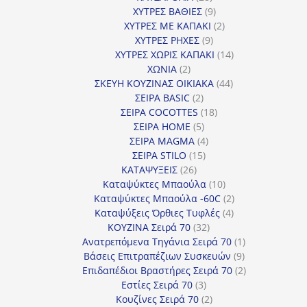
προϊόντα
9
ΧΥΤΡΕΣ ΒΑΘΙΕΣ
9
προϊόντα
2
ΧΥΤΡΕΣ ΜΕ ΚΑΠΑΚΙ
2
9
προϊόντα
ΧΥΤΡΕΣ ΡΗΧΕΣ
9
προϊόντα
14
ΧΥΤΡΕΣ ΧΩΡΙΣ ΚΑΠΑΚΙ
14
2
προϊόντα
ΧΩΝΙΑ
2
προϊόντα
44
ΣΚΕΥΗ ΚΟΥΖΙΝΑΣ ΟΙΚΙΑΚΑ
44
2
προϊόντα
ΣΕΙΡΑ BASIC
2
προϊόντα
18
ΣΕΙΡΑ COCOTTES
18
5
προϊόντα
ΣΕΙΡΑ HOME
5
προϊόντα
4
ΣΕΙΡΑ MAGMA
4
15
προϊόντα
ΣΕΙΡΑ STILO
15
26
προϊόντα
ΚΑΤΑΨΥΞΕΙΣ
26
προϊόντα
10
Καταψύκτες Μπαούλα
10
προϊόντα
2
Καταψύκτες Μπαούλα -60C
2
4
προϊόντα
Καταψύξεις Όρθιες Τυφλές
4
32
προϊόντα
ΚΟΥΖΙΝΑ Σειρά 70
32
προϊόντα
1
Ανατρεπόμενα Τηγάνια Σειρά 70
1
9
προϊόν
Βάσεις Επιτραπέζιων Συσκευών
9
προϊόντα
2
Επιδαπέδιοι Βραστήρες Σειρά 70
2
3
προϊόντα
Εστίες Σειρά 70
3
προϊόντα
2
Κουζίνες Σειρά 70
2