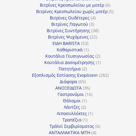
προϊόντα
6
Βιτρίνες Κρεοπωλείου με μοτέρ
6
προϊόντα
5
Βιτρίνες Κρεοπωλείου χωρίς μοτέρ
5
4
προϊόντα
Βιτρίνες Ουδέτερες
4
3
προϊόντα
Βιτρίνες Παγωτού
3
προϊόντα
38
Βιτρίνες Συντήρησης
38
22
προϊόντα
Βιτρίνες Ψυχόμενες
22
53
προϊόντα
ΕΙΔΗ BARISTA
53
προϊόντα
1
Καθαριστικά
1
προϊόν
2
Κουτάλια Γευσιγνωσίας
2
προϊόντα
1
Κουτάλια Δοσομέτρησης
1
2
προϊόν
Πατητήρια
2
προϊόντα
282
Εξοπλισμός Εστίασης Exoplizein
282
65
προϊόντα
Διάφορα
65
προϊόντα
36
ΑΝΟΞΕΙΔΩΤΑ
36
προϊόντα
16
Γαστρονόμοι
16
1
προϊόντα
Θάλαμοι
1
2
προϊόν
Λάντζες
2
προϊόντα
1
Λιποσυλλέκτες
1
1
προϊόν
Τραπέζια
1
προϊόν
6
Τρόλεϊ Σερβιρίσματος
6
4
προϊόντα
ΑΝΤΑΛΛΑΚΤΙΚΑ MTH
4