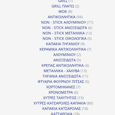
7
προϊόντα
GRILL
7
προϊόντα
2
GRILL ΠΛΑΤΩ
2
8
προϊόντα
WOK
8
προϊόντα
94
ΑΝΤΙΚΟΛΛΗΤΙΚΑ
94
προϊόντα
71
NON - STICK ΑΛΟΥΜΙΝΙΟΥ
71
6
προϊόντα
NON - STICK ΑΝΟΞΕΙΔΩΤΑ
6
12
προϊόντα
NON - STICK ΜΕΤΑΛΛΙΚΑ
12
5
προϊόντα
NON - STICK ΟΙΚΟΛΟΓΙΚΑ
5
9
προϊόντα
ΚΑΠΑΚΙΑ ΤΗΓΑΝΙΟΥ
9
προϊόντα
7
ΚΕΡΑΜΙΚΑ ΑΝΤΙΚΟΛΛΗΤΙΚΑ
7
2
προϊόντα
ΑΛΟΥΜΙΝΙΟΥ
2
προϊόντα
5
ΑΝΟΞΕΙΔΩΤΑ
5
προϊόντα
4
ΚΡΕΠΑΣ ΑΝΤΙΚΟΛΛΗΤΙΚΑ
4
13
προϊόντα
ΜΕΤΑΛΛΙΚΑ - ΧΑΛΥΒΑ
13
προϊόντα
11
ΤΗΓΑΝΙΑ ΑΝΟΞΕΙΔΩΤΑ
11
προϊόντα
5
ΦΤΥΑΡΙΑ ΦΟΥΡΝΟΥ ΠΙΤΣΑΣ
5
7
προϊόντα
ΧΟΡΤΟΜΗΧΑΝΕΣ
7
6
προϊόντα
ΧΡΟΝΟΜΕΤΡΑ
6
προϊόντα
15
ΧΥΤΡΕΣ ΤΑΧΥΤΗΤΟΣ
15
προϊόντα
80
ΧΥΤΡΕΣ-ΚΑΤΣΑΡΟΛΕΣ-ΚΑΠΑΚΙΑ
80
18
προϊόντα
ΚΑΠΑΚΙΑ ΚΑΤΣΑΡΟΛΑΣ
18
28
προϊόντα
ΚΑΤΣΑΡΟΛΙΑ
28