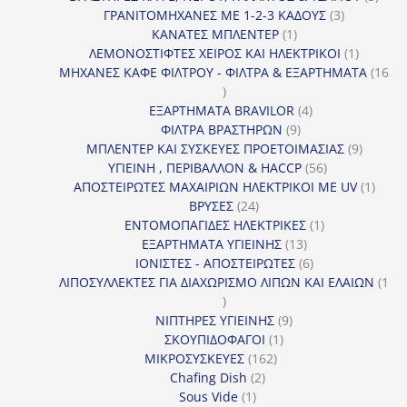
3
προϊ
ΓΡΑΝΙΤΟΜΗΧΑΝΕΣ ΜΕ 1-2-3 ΚΑΔΟΥΣ
3
1
προϊόντα
ΚΑΝΑΤΕΣ ΜΠΛΕΝΤΕΡ
1
προϊόν
1
ΛΕΜΟΝΟΣΤΙΦΤΕΣ ΧΕΙΡΟΣ ΚΑΙ ΗΛΕΚΤΡΙΚΟΙ
1
προϊόν
ΜΗΧΑΝΕΣ ΚΑΦΕ ΦΙΛΤΡΟΥ - ΦΙΛΤΡΑ & ΕΞΑΡΤΗΜΑΤΑ
16
16
προϊόντα
4
ΕΞΑΡΤΗΜΑΤΑ BRAVILOR
4
9
προϊόντα
ΦΙΛΤΡΑ ΒΡΑΣΤΗΡΩΝ
9
προϊόντα
9
ΜΠΛΕΝΤΕΡ ΚΑΙ ΣΥΣΚΕΥΕΣ ΠΡΟΕΤΟΙΜΑΣΙΑΣ
9
56
προϊόντ
ΥΓΙΕΙΝΗ , ΠΕΡΙΒΑΛΛΟΝ & HACCP
56
προϊόντα
1
ΑΠΟΣΤΕΙΡΩΤΕΣ ΜΑΧΑΙΡΙΩΝ ΗΛΕΚΤΡΙΚΟΙ ΜΕ UV
1
24
προϊό
ΒΡΥΣΕΣ
24
προϊόντα
1
ΕΝΤΟΜΟΠΑΓΙΔΕΣ ΗΛΕΚΤΡΙΚΕΣ
1
13
προϊόν
ΕΞΑΡΤΗΜΑΤΑ ΥΓΙΕΙΝΗΣ
13
προϊόντα
6
ΙΟΝΙΣΤΕΣ - ΑΠΟΣΤΕΙΡΩΤΕΣ
6
προϊόντα
ΛΙΠΟΣΥΛΛΕΚΤΕΣ ΓΙΑ ΔΙΑΧΩΡΙΣΜΟ ΛΙΠΩΝ ΚΑΙ ΕΛΑΙΩΝ
1
1
προϊόν
9
ΝΙΠΤΗΡΕΣ ΥΓΙΕΙΝΗΣ
9
1
προϊόντα
ΣΚΟΥΠΙΔΟΦΑΓΟΙ
1
162
προϊόν
ΜΙΚΡΟΣΥΣΚΕΥΕΣ
162
2
προϊόντα
Chafing Dish
2
1
προϊόντα
Sous Vide
1