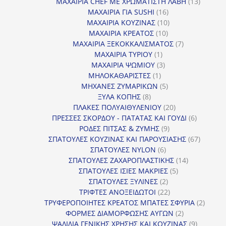
προϊόντα
13
ΜΑΧΑΙΡΙΑ CHEF ΜΕ ΧΡΩΜΑΤΙΣΤΗ ΛΑΒΗ
13
16
προϊόντ
ΜΑΧΑΙΡΙΑ ΓΙΑ SUSHI
16
προϊόντα
10
ΜΑΧΑΙΡΙΑ ΚΟΥΖΙΝΑΣ
10
10
προϊόντα
ΜΑΧΑΙΡΙΑ ΚΡΕΑΤΟΣ
10
προϊόντα
7
ΜΑΧΑΙΡΙΑ ΞΕΚΟΚΚΑΛΙΣΜΑΤΟΣ
7
1
προϊόντα
ΜΑΧΑΙΡΙΑ ΤΥΡΙΟΥ
1
προϊόν
3
ΜΑΧΑΙΡΙΑ ΨΩΜΙΟΥ
3
1
προϊόντα
ΜΗΛΟΚΑΘΑΡΙΣΤΕΣ
1
προϊόν
5
ΜΗΧΑΝΕΣ ΖΥΜΑΡΙΚΩΝ
5
8
προϊόντα
ΞΥΛΑ ΚΟΠΗΣ
8
προϊόντα
20
ΠΛΑΚΕΣ ΠΟΛΥΑΙΘΥΛΕΝΙΟΥ
20
προϊόντα
6
ΠΡΕΣΣΕΣ ΣΚΟΡΔΟΥ - ΠΑΤΑΤΑΣ ΚΑΙ ΓΟΥΔΙ
6
9
προϊόντα
ΡΟΔΕΣ ΠΙΤΣΑΣ & ΖΥΜΗΣ
9
προϊόντα
67
ΣΠΑΤΟΥΛΕΣ ΚΟΥΖΙΝΑΣ ΚΑΙ ΠΑΡΟΥΣΙΑΣΗΣ
67
6
προϊόντ
ΣΠΑΤΟΥΛΕΣ NYLON
6
προϊόντα
14
ΣΠΑΤΟΥΛΕΣ ΖΑΧΑΡΟΠΛΑΣΤΙΚΗΣ
14
5
προϊόντα
ΣΠΑΤΟΥΛΕΣ ΙΣΙΕΣ ΜΑΚΡΙΕΣ
5
2
προϊόντα
ΣΠΑΤΟΥΛΕΣ ΞΥΛΙΝΕΣ
2
προϊόντα
22
ΤΡΙΦΤΕΣ ΑΝΟΞΕΙΔΩΤΟΙ
22
προϊόντα
2
ΤΡΥΦΕΡΟΠΟΙΗΤΕΣ ΚΡΕΑΤΟΣ ΜΠΑΤΕΣ ΣΦΥΡΙΑ
2
2
προϊόν
ΦΟΡΜΕΣ ΔΙΑΜΟΡΦΩΣΗΣ ΑΥΓΩΝ
2
προϊόντα
9
ΨΑΛΙΔΙΑ ΓΕΝΙΚΗΣ ΧΡΗΣΗΣ ΚΑΙ ΚΟΥΖΙΝΑΣ
9