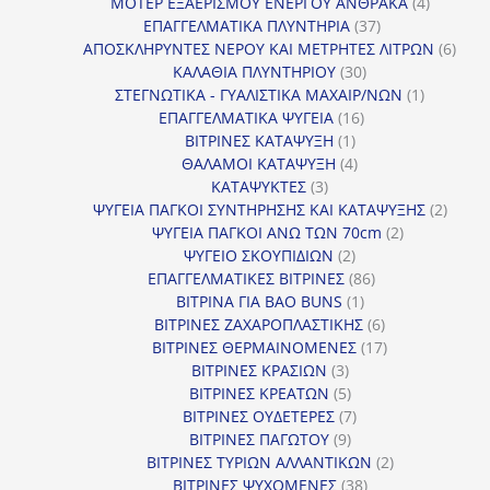
προϊόντα
4
ΜΟΤΕΡ ΕΞΑΕΡΙΣΜΟΥ ΕΝΕΡΓΟΥ ΑΝΘΡΑΚΑ
4
37
προϊόντ
ΕΠΑΓΓΕΛΜΑΤΙΚΑ ΠΛΥΝΤΗΡΙΑ
37
προϊόντα
6
ΑΠΟΣΚΛΗΡΥΝΤΕΣ ΝΕΡΟΥ ΚΑΙ ΜΕΤΡΗΤΕΣ ΛΙΤΡΩΝ
6
30
προϊ
ΚΑΛΑΘΙΑ ΠΛΥΝΤΗΡΙΟΥ
30
προϊόντα
1
ΣΤΕΓΝΩΤΙΚΑ - ΓΥΑΛΙΣΤΙΚΑ ΜΑΧΑΙΡ/ΝΩΝ
1
16
προϊόν
ΕΠΑΓΓΕΛΜΑΤΙΚΑ ΨΥΓΕΙΑ
16
1
προϊόντα
ΒΙΤΡΙΝΕΣ ΚΑΤΑΨΥΞΗ
1
προϊόν
4
ΘΑΛΑΜΟΙ ΚΑΤΑΨΥΞΗ
4
3
προϊόντα
ΚΑΤΑΨΥΚΤΕΣ
3
προϊόντα
2
ΨΥΓΕΙΑ ΠΑΓΚΟΙ ΣΥΝΤΗΡΗΣΗΣ ΚΑΙ ΚΑΤΑΨΥΞΗΣ
2
2
προϊό
ΨΥΓΕΙΑ ΠΑΓΚΟΙ ΑΝΩ ΤΩΝ 70cm
2
2
προϊόντα
ΨΥΓΕΙΟ ΣΚΟΥΠΙΔΙΩΝ
2
προϊόντα
86
ΕΠΑΓΓΕΛΜΑΤΙΚΕΣ ΒΙΤΡΙΝΕΣ
86
1
προϊόντα
ΒΙΤΡΙΝΑ ΓΙΑ BAO BUNS
1
προϊόν
6
ΒΙΤΡΙΝΕΣ ΖΑΧΑΡΟΠΛΑΣΤΙΚΗΣ
6
προϊόντα
17
ΒΙΤΡΙΝΕΣ ΘΕΡΜΑΙΝΟΜΕΝΕΣ
17
3
προϊόντα
ΒΙΤΡΙΝΕΣ ΚΡΑΣΙΩΝ
3
προϊόντα
5
ΒΙΤΡΙΝΕΣ ΚΡΕΑΤΩΝ
5
προϊόντα
7
ΒΙΤΡΙΝΕΣ ΟΥΔΕΤΕΡΕΣ
7
9
προϊόντα
ΒΙΤΡΙΝΕΣ ΠΑΓΩΤΟΥ
9
προϊόντα
2
ΒΙΤΡΙΝΕΣ ΤΥΡΙΩΝ ΑΛΛΑΝΤΙΚΩΝ
2
38
προϊόντα
ΒΙΤΡΙΝΕΣ ΨΥΧΟΜΕΝΕΣ
38