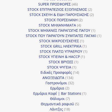
προϊόντα
46
SUPER ΠΡΟΣΦΟΡΕΣ
46
προϊόντα
2
STOCK ΕΠΙΤΡΑΠΕΖΙΟΣ ΕΞΟΠΛΙΣΜΟΣ
2
προϊόντα
2
STOCK ΣΚΕΥΗ & ΕΙΔΗ ΠΑΡΟΥΣΙΑΣΗΣ
2
2
προϊόντα
STOCK ΠΟΡΣΕΛΑΝΗ
2
4
προϊόντα
STOCK ΜΗΧΑΝΗΜΑΤΑ
4
προϊόντα
1
STOCK ΜΗΧΑΝΕΣ ΠΑΡΑΓΩΓΗΣ ΠΑΓΟΥ
1
προϊόν
1
STOCK ΠΟΥ ΠΑΡΑΓΟΥΝ ΣΥΜΠΑΓΕΣ ΠΑΓΑΚΙ
1
1
προϊόν
STOCK ΜΙΚΡΟΣΥΣΚΕΥΕΣ
1
προϊόν
1
STOCK GRILL ΗΛΕΚΤΡΙΚΑ
1
προϊόν
1
STOCK ΠΛΑΤΩ ΥΓΡΑΕΡΙΟΥ
1
1
προϊόν
STOCK ΥΓΙΕΙΝΗ & HACCP
1
1
προϊόν
STOCK ΒΡΥΣΕΣ
1
1
προϊόν
STOCK ΨΥΓΕΙΑ
1
προϊόν
14
Ειδικές Προσφορές
14
134
προϊόντα
ΑΝΟΞΕΙΔΩΤΑ
134
προϊόντα
32
Γαστρονόμοι
32
2
προϊόντα
Ερμάρια
2
προϊόντα
1
Ερμάρια Καφέ | Bar Stations
1
7
προϊόν
Θάλαμοι
7
προϊόντα
5
Θερμαντικά ραφιού
5
18
προϊόντα
Λάντζες
18