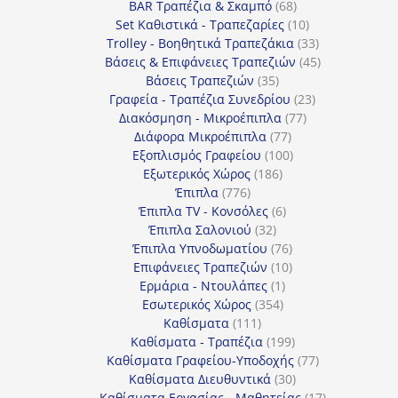
προϊόντα
68
BAR Τραπέζια & Σκαμπό
68
προϊόντα
10
Set Καθιστικά - Τραπεζαρίες
10
προϊόντα
33
Trolley - Βοηθητικά Τραπεζάκια
33
προϊόντα
45
Βάσεις & Επιφάνειες Τραπεζιών
45
35
προϊόντα
Βάσεις Τραπεζιών
35
προϊόντα
23
Γραφεία - Τραπέζια Συνεδρίου
23
77
προϊόντα
Διακόσμηση - Μικροέπιπλα
77
77
προϊόντα
Διάφορα Μικροέπιπλα
77
προϊόντα
100
Εξοπλισμός Γραφείου
100
186
προϊόντα
Εξωτερικός Χώρος
186
776
προϊόντα
Έπιπλα
776
προϊόντα
6
Έπιπλα TV - Κονσόλες
6
32
προϊόντα
Έπιπλα Σαλονιού
32
προϊόντα
76
Έπιπλα Υπνοδωματίου
76
10
προϊόντα
Επιφάνειες Τραπεζιών
10
1
προϊόντα
Ερμάρια - Ντουλάπες
1
354
προϊόν
Εσωτερικός Χώρος
354
111
προϊόντα
Καθίσματα
111
προϊόντα
199
Καθίσματα - Τραπέζια
199
προϊόντα
77
Καθίσματα Γραφείου-Υποδοχής
77
30
προϊόντα
Καθίσματα Διευθυντικά
30
προϊόντα
17
Καθίσματα Εργασίας - Μαθητείας
17