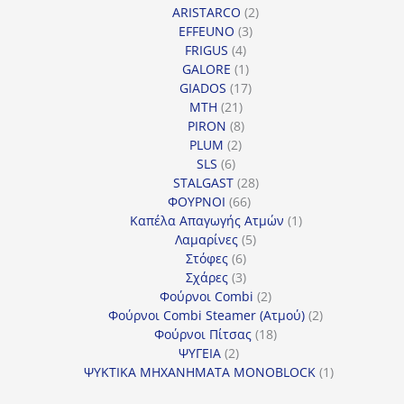
2
προϊόντα
ARISTARCO
2
3
προϊόντα
EFFEUNO
3
4
προϊόντα
FRIGUS
4
προϊόντα
1
GALORE
1
προϊόν
17
GIADOS
17
21
προϊόντα
MTH
21
προϊόντα
8
PIRON
8
2
προϊόντα
PLUM
2
6
προϊόντα
SLS
6
προϊόντα
28
STALGAST
28
66
προϊόντα
ΦΟΥΡΝΟΙ
66
προϊόντα
1
Καπέλα Απαγωγής Ατμών
1
5
προϊόν
Λαμαρίνες
5
6
προϊόντα
Στόφες
6
προϊόντα
3
Σχάρες
3
προϊόντα
2
Φούρνοι Combi
2
προϊόντα
2
Φούρνοι Combi Steamer (Ατμού)
2
18
προϊόντα
Φούρνοι Πίτσας
18
2
προϊόντα
ΨΥΓΕΙΑ
2
προϊόντα
1
ΨΥΚΤΙΚΑ ΜΗΧΑΝΗΜΑΤΑ MONOBLOCK
1
προϊόν