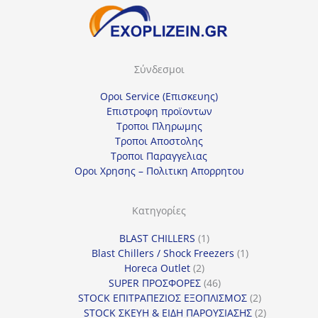
Σύνδεσμοι
Οροι Service (Επισκευης)
Επιστροφη προϊοντων
Τροποι Πληρωμης
Τροποι Αποστολης
Τροποι Παραγγελιας
Οροι Χρησης – Πολιτικη Απορρητου
Κατηγορίες
1
BLAST CHILLERS
1
προϊόν
1
Blast Chillers / Shock Freezers
1
2
προϊόν
Horeca Outlet
2
προϊόντα
46
SUPER ΠΡΟΣΦΟΡΕΣ
46
προϊόντα
2
STOCK ΕΠΙΤΡΑΠΕΖΙΟΣ ΕΞΟΠΛΙΣΜΟΣ
2
προϊόντα
2
STOCK ΣΚΕΥΗ & ΕΙΔΗ ΠΑΡΟΥΣΙΑΣΗΣ
2