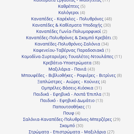
5
προϊόντα
Καθρέπτες
5
4
προϊόντα
Καλόγεροι
4
προϊόντα
48
Καναπέδες - Καρέκλες - Πολυθρόνες
48
30
προϊόντα
Καναπέδες & Καθίσματα Υποδοχής
30
2
προϊόντα
Καναπέδες Γωνία-Πολυμορφικοί
2
προϊόντα
3
Καναπέδες-Πολυθρόνες & Σκαμπό Κρεβάτι
3
34
προϊόντ
Καναπέδες-Πολυθρόνες-Σαλόνια
34
προϊόντα
1
Καφενείου-Ταβέρνας Παραδοσιακά
1
προϊόν
11
Κομοδίνα-Συρταριέρες-Τουαλέτες-Ντουλάπες
11
38
προϊόν
Κρεβάτια-Υποστρώματα
38
43
προϊόντα
Μαξιλάρια - Πανιά
43
προϊόντα
8
Μπουφέδες - Βιβλιοθήκες - Ραφιέρες - Βιτρίνες
8
4
προϊό
Ξαπλώστρες - Αιώρες - Κούνιες
4
31
προϊόντα
Ομπρέλες-Βάσεις-Κιόσκια
31
προϊόντα
13
Παιδικά - Εφηβικά - Λοιπά Έπιπλα
13
13
προϊόντα
Παιδικό - Εφηβικό Δωμάτιο
13
1
προϊόντα
Παπουτσοθήκες
1
4
προϊόν
Πουφ
4
προϊόντα
29
Σαλόνια-Καναπέδες-Πολυθρόνες-Μπερζέρες
29
30
προϊόν
Σκαμπό
30
προϊόντα
27
Στρώματα - Επιστρώματα - Μαξιλάρια
27