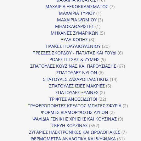
προϊόντα
7
ΜΑΧΑΙΡΙΑ ΞΕΚΟΚΚΑΛΙΣΜΑΤΟΣ
7
1
προϊόντα
ΜΑΧΑΙΡΙΑ ΤΥΡΙΟΥ
1
προϊόν
3
ΜΑΧΑΙΡΙΑ ΨΩΜΙΟΥ
3
1
προϊόντα
ΜΗΛΟΚΑΘΑΡΙΣΤΕΣ
1
προϊόν
5
ΜΗΧΑΝΕΣ ΖΥΜΑΡΙΚΩΝ
5
8
προϊόντα
ΞΥΛΑ ΚΟΠΗΣ
8
προϊόντα
20
ΠΛΑΚΕΣ ΠΟΛΥΑΙΘΥΛΕΝΙΟΥ
20
προϊόντα
6
ΠΡΕΣΣΕΣ ΣΚΟΡΔΟΥ - ΠΑΤΑΤΑΣ ΚΑΙ ΓΟΥΔΙ
6
9
προϊόντα
ΡΟΔΕΣ ΠΙΤΣΑΣ & ΖΥΜΗΣ
9
προϊόντα
67
ΣΠΑΤΟΥΛΕΣ ΚΟΥΖΙΝΑΣ ΚΑΙ ΠΑΡΟΥΣΙΑΣΗΣ
67
6
προϊόντ
ΣΠΑΤΟΥΛΕΣ NYLON
6
προϊόντα
14
ΣΠΑΤΟΥΛΕΣ ΖΑΧΑΡΟΠΛΑΣΤΙΚΗΣ
14
5
προϊόντα
ΣΠΑΤΟΥΛΕΣ ΙΣΙΕΣ ΜΑΚΡΙΕΣ
5
2
προϊόντα
ΣΠΑΤΟΥΛΕΣ ΞΥΛΙΝΕΣ
2
προϊόντα
22
ΤΡΙΦΤΕΣ ΑΝΟΞΕΙΔΩΤΟΙ
22
προϊόντα
2
ΤΡΥΦΕΡΟΠΟΙΗΤΕΣ ΚΡΕΑΤΟΣ ΜΠΑΤΕΣ ΣΦΥΡΙΑ
2
2
προϊόν
ΦΟΡΜΕΣ ΔΙΑΜΟΡΦΩΣΗΣ ΑΥΓΩΝ
2
προϊόντα
9
ΨΑΛΙΔΙΑ ΓΕΝΙΚΗΣ ΧΡΗΣΗΣ ΚΑΙ ΚΟΥΖΙΝΑΣ
9
552
προϊόντα
ΣΚΕΥΗ ΚΟΥΖΙΝΑΣ
552
προϊόντα
7
ΖΥΓΑΡΙΕΣ ΗΛΕΚΤΡΟΝΙΚΕΣ ΚΑΙ ΩΡΟΛΟΓΙΑΚΕΣ
7
61
προϊόν
ΘΕΡΜΟΜΕΤΡΑ ΑΝΑΛΟΓΙΚΑ ΚΑΙ ΨΗΦΙΑΚΑ
61