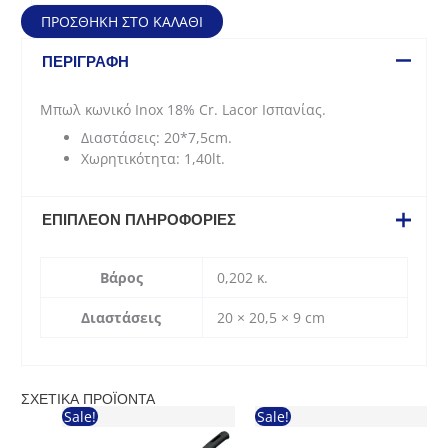
inox
ΠΡΟΣΘΉΚΗ ΣΤΟ ΚΑΛΆΘΙ
(1,40lt
-
ΠΕΡΙΓΡΑΦΉ
20x7,5cm)
ποσότητα
Μπωλ κωνικό Inox 18% Cr. Lacor Ισπανίας.
Διαστάσεις: 20*7,5cm.
Χωρητικότητα: 1,40lt.
ΕΠΙΠΛΈΟΝ ΠΛΗΡΟΦΟΡΊΕΣ
Βάρος
0,202 κ.
Διαστάσεις
20 × 20,5 × 9 cm
ΣΧΕΤΙΚΆ ΠΡΟΪΌΝΤΑ
Sale!
Sale!