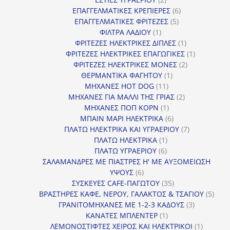
προϊόντα
6
ΕΠΑΓΓΕΛΜΑΤΙΚΕΣ ΚΡΕΠΙΕΡΕΣ
6
5
προϊόντα
ΕΠΑΓΓΕΛΜΑΤΙΚΕΣ ΦΡΙΤΕΖΕΣ
5
1
προϊόντα
ΦΙΛΤΡΑ ΛΑΔΙΟΥ
1
προϊόν
1
ΦΡΙΤΕΖΕΣ ΗΛΕΚΤΡΙΚΕΣ ΔΙΠΛΕΣ
1
προϊόν
1
ΦΡΙΤΕΖΕΣ ΗΛΕΚΤΡΙΚΕΣ ΕΠΑΓΩΓΙΚΕΣ
1
2
προϊόν
ΦΡΙΤΕΖΕΣ ΗΛΕΚΤΡΙΚΕΣ ΜΟΝΕΣ
2
1
προϊόντα
ΘΕΡΜΑΝΤΙΚΑ ΦΑΓΗΤΟΥ
1
11
προϊόν
ΜΗΧΑΝΕΣ HOT DOG
11
προϊόντα
2
ΜΗΧΑΝΕΣ ΓΙΑ ΜΑΛΛΙ ΤΗΣ ΓΡΙΑΣ
2
1
προϊόντα
ΜΗΧΑΝΕΣ ΠΟΠ ΚΟΡΝ
1
προϊόν
6
ΜΠΑΙΝ ΜΑΡΙ ΗΛΕΚΤΡΙΚΑ
6
προϊόντα
7
ΠΛΑΤΩ ΗΛΕΚΤΡΙΚΑ ΚΑΙ ΥΓΡΑΕΡΙΟΥ
7
1
προϊόντα
ΠΛΑΤΩ ΗΛΕΚΤΡΙΚΑ
1
6
προϊόν
ΠΛΑΤΩ ΥΓΡΑΕΡΙΟΥ
6
προϊόντα
ΣΑΛΑΜΑΝΔΡΕΣ ΜΕ ΠΙΑΣΤΡΕΣ Η' ΜΕ ΑΥΞΟΜΕΙΩΣΗ
6
ΥΨΟΥΣ
6
προϊόντα
35
ΣΥΣΚΕΥΕΣ CAFE-ΠΑΓΩΤΟΥ
35
προϊόντα
5
ΒΡΑΣΤΗΡΕΣ ΚΑΦΕ, ΝΕΡΟΥ, ΓΑΛΑΚΤΟΣ & ΤΣΑΓΙΟΥ
5
3
προϊ
ΓΡΑΝΙΤΟΜΗΧΑΝΕΣ ΜΕ 1-2-3 ΚΑΔΟΥΣ
3
1
προϊόντα
ΚΑΝΑΤΕΣ ΜΠΛΕΝΤΕΡ
1
προϊόν
1
ΛΕΜΟΝΟΣΤΙΦΤΕΣ ΧΕΙΡΟΣ ΚΑΙ ΗΛΕΚΤΡΙΚΟΙ
1