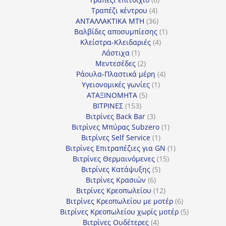
4
προϊόντα
Τραπέζι κέντρου
4
προϊόντα
36
ΑΝΤΑΛΛΑΚΤΙΚΑ MTH
36
προϊόντα
1
Βαλβίδες αποσυμπίεσης
1
4
προϊόν
Κλείστρα-Κλειδαριές
4
1
προϊόντα
Λάστιχα
1
προϊόν
2
Μεντεσέδες
2
προϊόντα
4
Ράουλα-Πλαστικά μέρη
4
1
προϊόντα
Υγειονομικές γωνίες
1
5
προϊόν
ΑΤΑΞΙΝΟΜΗΤΑ
5
153
προϊόντα
ΒΙΤΡΙΝΕΣ
153
προϊόντα
3
Βιτρίνες Back Bar
3
προϊόντα
1
Βιτρίνες Mπύρας Subzero
1
1
προϊόν
Βιτρίνες Self Service
1
προϊόν
1
Βιτρίνες Επιτραπέζιες για GN
1
15
προϊόν
Βιτρίνες Θερμαινόμενες
15
5
προϊόντα
Βιτρίνες Κατάψυξης
5
6
προϊόντα
Βιτρίνες Κρασιών
6
προϊόντα
12
Βιτρίνες Κρεοπωλείου
12
προϊόντα
6
Βιτρίνες Κρεοπωλείου με μοτέρ
6
προϊόντα
5
Βιτρίνες Κρεοπωλείου χωρίς μοτέρ
5
4
προϊόντα
Βιτρίνες Ουδέτερες
4