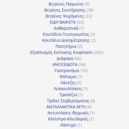
3
προϊόντα
Βιτρίνες Παγωτού
3
προϊόντα
38
Βιτρίνες Συντήρησης
38
22
προϊόντα
Βιτρίνες Ψυχόμενες
22
53
προϊόντα
ΕΙΔΗ BARISTA
53
προϊόντα
1
Καθαριστικά
1
προϊόν
2
Κουτάλια Γευσιγνωσίας
2
προϊόντα
1
Κουτάλια Δοσομέτρησης
1
2
προϊόν
Πατητήρια
2
προϊόντα
282
Εξοπλισμός Εστίασης Exoplizein
282
65
προϊόντα
Διάφορα
65
προϊόντα
36
ΑΝΟΞΕΙΔΩΤΑ
36
προϊόντα
16
Γαστρονόμοι
16
1
προϊόντα
Θάλαμοι
1
2
προϊόν
Λάντζες
2
προϊόντα
1
Λιποσυλλέκτες
1
1
προϊόν
Τραπέζια
1
προϊόν
6
Τρόλεϊ Σερβιρίσματος
6
4
προϊόντα
ΑΝΤΑΛΛΑΚΤΙΚΑ MTH
4
προϊόντα
1
Αντιστάσεις θερμικές
1
1
προϊόν
Κλείστρα-Κλειδαριές
1
1
προϊόν
Λάστιχα
1