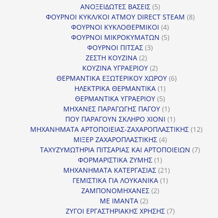
5
προϊόντα
ΑΝΟΞΕΙΔΩΤΕΣ ΒΑΣΕΙΣ
5
προϊόντα
8
ΦΟΥΡΝΟΙ ΚΥΚΛ/ΚΟΙ ΑΤΜΟΥ DIRECT STEAM
8
4
προϊόν
ΦΟΥΡΝΟΙ ΚΥΚΛΟΘΕΡΜΙΚΟΙ
4
προϊόντα
5
ΦΟΥΡΝΟΙ ΜΙΚΡΟΚΥΜΑΤΩΝ
5
3
προϊόντα
ΦΟΥΡΝΟΙ ΠΙΤΣΑΣ
3
2
προϊόντα
ΖΕΣΤΗ ΚΟΥΖΙΝΑ
2
προϊόντα
2
ΚΟΥΖΙΝΑ ΥΓΡΑΕΡΙΟΥ
2
προϊόντα
6
ΘΕΡΜΑΝΤΙΚΑ ΕΞΩΤΕΡΙΚΟΥ ΧΩΡΟΥ
6
1
προϊόντα
ΗΛΕΚΤΡΙΚΑ ΘΕΡΜΑΝΤΙΚΑ
1
5
προϊόν
ΘΕΡΜΑΝΤΙΚΑ ΥΓΡΑΕΡΙΟΥ
5
προϊόντα
1
ΜΗΧΑΝΕΣ ΠΑΡΑΓΩΓΗΣ ΠΑΓΟΥ
1
προϊόν
1
ΠΟΥ ΠΑΡΑΓΟΥΝ ΣΚΛΗΡΟ ΧΙΟΝΙ
1
προϊόν
12
ΜΗΧΑΝΗΜΑΤΑ ΑΡΤΟΠΟΙΕΙΑΣ-ΖΑΧΑΡΟΠΛΑΣΤΙΚΗΣ
12
4
προϊ
ΜΙΞΕΡ ΖΑΧΑΡΟΠΛΑΣΤΙΚΗΣ
4
προϊόντα
7
ΤΑΧΥΖΥΜΩΤΗΡΙΑ ΠΙΤΣΑΡΙΑΣ ΚΑΙ ΑΡΤΟΠΟΙΕΙΩΝ
7
1
προϊό
ΦΟΡΜΑΡΙΣΤΙΚΑ ΖΥΜΗΣ
1
προϊόν
21
ΜΗΧΑΝΗΜΑΤΑ ΚΑΤΕΡΓΑΣΙΑΣ
21
1
προϊόντα
ΓΕΜΙΣΤΙΚΑ ΓΙΑ ΛΟΥΚΑΝΙΚΑ
1
2
προϊόν
ΖΑΜΠΟΝΟΜΗΧΑΝΕΣ
2
2
προϊόντα
ΜΕ ΙΜΑΝΤΑ
2
προϊόντα
7
ΖΥΓΟΙ ΕΡΓΑΣΤΗΡΙΑΚΗΣ ΧΡΗΣΗΣ
7