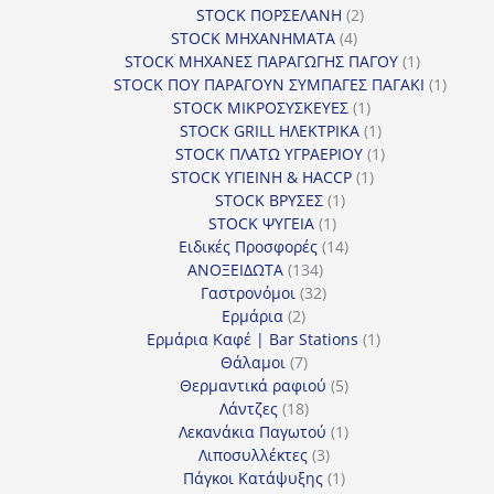
2
προϊόντα
STOCK ΠΟΡΣΕΛΑΝΗ
2
4
προϊόντα
STOCK ΜΗΧΑΝΗΜΑΤΑ
4
προϊόντα
1
STOCK ΜΗΧΑΝΕΣ ΠΑΡΑΓΩΓΗΣ ΠΑΓΟΥ
1
προϊόν
1
STOCK ΠΟΥ ΠΑΡΑΓΟΥΝ ΣΥΜΠΑΓΕΣ ΠΑΓΑΚΙ
1
1
προϊόν
STOCK ΜΙΚΡΟΣΥΣΚΕΥΕΣ
1
προϊόν
1
STOCK GRILL ΗΛΕΚΤΡΙΚΑ
1
προϊόν
1
STOCK ΠΛΑΤΩ ΥΓΡΑΕΡΙΟΥ
1
1
προϊόν
STOCK ΥΓΙΕΙΝΗ & HACCP
1
1
προϊόν
STOCK ΒΡΥΣΕΣ
1
1
προϊόν
STOCK ΨΥΓΕΙΑ
1
προϊόν
14
Ειδικές Προσφορές
14
134
προϊόντα
ΑΝΟΞΕΙΔΩΤΑ
134
προϊόντα
32
Γαστρονόμοι
32
2
προϊόντα
Ερμάρια
2
προϊόντα
1
Ερμάρια Καφέ | Bar Stations
1
7
προϊόν
Θάλαμοι
7
προϊόντα
5
Θερμαντικά ραφιού
5
18
προϊόντα
Λάντζες
18
προϊόντα
1
Λεκανάκια Παγωτού
1
3
προϊόν
Λιποσυλλέκτες
3
προϊόντα
1
Πάγκοι Κατάψυξης
1