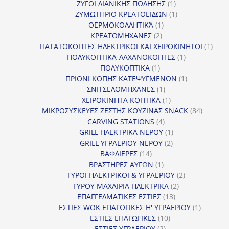
1
προϊόντα
ΖΥΓΟΙ ΛΙΑΝΙΚΗΣ ΠΩΛΗΣΗΣ
1
προϊόν
1
ΖΥΜΩΤΗΡΙΟ ΚΡΕΑΤΟΕΙΔΩΝ
1
1
προϊόν
ΘΕΡΜΟΚΟΛΛΗΤΙΚΆ
1
2
προϊόν
ΚΡΕΑΤΟΜΗΧΑΝΕΣ
2
προϊόντα
1
ΠΑΤΑΤΟΚΟΠΤΕΣ ΗΛΕΚΤΡΙΚΟΙ ΚΑΙ ΧΕΙΡΟΚΙΝΗΤΟΙ
1
1
προϊ
ΠΟΛΥΚΟΠΤΙΚΑ-ΛΑΧΑΝΟΚΟΠΤΕΣ
1
1
προϊόν
ΠΟΛΥΚΟΠΤΙΚΑ
1
προϊόν
1
ΠΡΙΟΝΙ ΚΟΠΗΣ ΚΑΤΕΨΥΓΜΕΝΩΝ
1
1
προϊόν
ΣΝΙΤΣΕΛΟΜΗΧΑΝΕΣ
1
προϊόν
1
ΧΕΙΡΟΚΙΝΗΤΑ ΚΟΠΤΙΚΑ
1
προϊόν
84
ΜΙΚΡΟΣΥΣΚΕΥΕΣ ΖΕΣΤΗΣ ΚΟΥΖΙΝΑΣ SNACK
84
4
προϊόντ
CARVING STATIONS
4
προϊόντα
1
GRILL ΗΛΕΚΤΡΙΚΑ ΝΕΡΟΥ
1
2
προϊόν
GRILL ΥΓΡΑΕΡΙΟΥ ΝΕΡΟΥ
2
14
προϊόντα
ΒΑΦΛΙΕΡΕΣ
14
προϊόντα
1
ΒΡΑΣΤΗΡΕΣ ΑΥΓΩΝ
1
προϊόν
2
ΓΥΡΟΙ ΗΛΕΚΤΡΙΚΟΙ & ΥΓΡΑΕΡΙΟΥ
2
2
προϊόντα
ΓΥΡΟΥ ΜΑΧΑΙΡΙΑ ΗΛΕΚΤΡΙΚΑ
2
13
προϊόντα
ΕΠΑΓΓΕΛΜΑΤΙΚΕΣ ΕΣΤΙΕΣ
13
προϊόντα
1
ΕΣΤΙΕΣ WOK ΕΠΑΓΩΓΙΚΕΣ Η' ΥΓΡΑΕΡΙΟΥ
1
10
προϊόν
ΕΣΤΙΕΣ ΕΠΑΓΩΓΙΚΕΣ
10
2
προϊόντα
ΕΣΤΙΕΣ ΥΓΡΑΕΡΙΟΥ
2