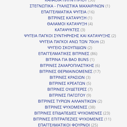
προϊόντα
1
ΣΤΕΓΝΩΤΙΚΑ - ΓΥΑΛΙΣΤΙΚΑ ΜΑΧΑΙΡ/ΝΩΝ
1
16
προϊόν
ΕΠΑΓΓΕΛΜΑΤΙΚΑ ΨΥΓΕΙΑ
16
1
προϊόντα
ΒΙΤΡΙΝΕΣ ΚΑΤΑΨΥΞΗ
1
προϊόν
4
ΘΑΛΑΜΟΙ ΚΑΤΑΨΥΞΗ
4
3
προϊόντα
ΚΑΤΑΨΥΚΤΕΣ
3
προϊόντα
2
ΨΥΓΕΙΑ ΠΑΓΚΟΙ ΣΥΝΤΗΡΗΣΗΣ ΚΑΙ ΚΑΤΑΨΥΞΗΣ
2
2
προϊό
ΨΥΓΕΙΑ ΠΑΓΚΟΙ ΑΝΩ ΤΩΝ 70cm
2
2
προϊόντα
ΨΥΓΕΙΟ ΣΚΟΥΠΙΔΙΩΝ
2
προϊόντα
86
ΕΠΑΓΓΕΛΜΑΤΙΚΕΣ ΒΙΤΡΙΝΕΣ
86
1
προϊόντα
ΒΙΤΡΙΝΑ ΓΙΑ BAO BUNS
1
προϊόν
6
ΒΙΤΡΙΝΕΣ ΖΑΧΑΡΟΠΛΑΣΤΙΚΗΣ
6
προϊόντα
17
ΒΙΤΡΙΝΕΣ ΘΕΡΜΑΙΝΟΜΕΝΕΣ
17
3
προϊόντα
ΒΙΤΡΙΝΕΣ ΚΡΑΣΙΩΝ
3
προϊόντα
5
ΒΙΤΡΙΝΕΣ ΚΡΕΑΤΩΝ
5
προϊόντα
7
ΒΙΤΡΙΝΕΣ ΟΥΔΕΤΕΡΕΣ
7
9
προϊόντα
ΒΙΤΡΙΝΕΣ ΠΑΓΩΤΟΥ
9
προϊόντα
2
ΒΙΤΡΙΝΕΣ ΤΥΡΙΩΝ ΑΛΛΑΝΤΙΚΩΝ
2
38
προϊόντα
ΒΙΤΡΙΝΕΣ ΨΥΧΟΜΕΝΕΣ
38
προϊόντα
23
ΒΙΤΡΙΝΕΣ ΕΠΙΔΑΠΕΔΙΕΣ ΨΥΧΟΜΕΝΕΣ
23
προϊόντα
11
ΒΙΤΡΙΝΕΣ ΕΠΙΤΡΑΠΕΖΙΕΣ ΨΥΧΟΜΕΝΕΣ
11
25
προϊόντ
ΕΠΑΓΓΕΛΜΑΤΙΚΟΙ ΦΟΥΡΝΟΙ
25