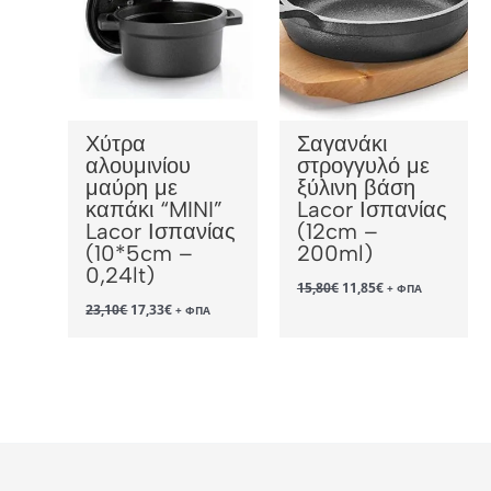
Χύτρα
Σαγανάκι
αλουμινίου
στρογγυλό με
μαύρη με
ξύλινη βάση
καπάκι “MINI”
Lacor Ισπανίας
Lacor Ισπανίας
(12cm –
(10*5cm –
200ml)
0,24lt)
Original
Η
15,80
€
11,85
€
+ ΦΠΑ
price
τρέχουσα
Original
Η
23,10
€
17,33
€
+ ΦΠΑ
was:
τιμή
price
τρέχουσα
15,80€.
είναι:
was:
τιμή
11,85€.
23,10€.
είναι:
17,33€.