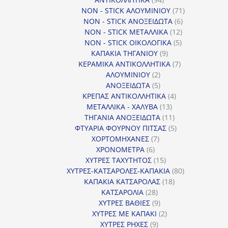
προϊόντα
71
NON - STICK ΑΛΟΥΜΙΝΙΟΥ
71
6
προϊόντα
NON - STICK ΑΝΟΞΕΙΔΩΤΑ
6
12
προϊόντα
NON - STICK ΜΕΤΑΛΛΙΚΑ
12
5
προϊόντα
NON - STICK ΟΙΚΟΛΟΓΙΚΑ
5
9
προϊόντα
ΚΑΠΑΚΙΑ ΤΗΓΑΝΙΟΥ
9
προϊόντα
7
ΚΕΡΑΜΙΚΑ ΑΝΤΙΚΟΛΛΗΤΙΚΑ
7
2
προϊόντα
ΑΛΟΥΜΙΝΙΟΥ
2
προϊόντα
5
ΑΝΟΞΕΙΔΩΤΑ
5
προϊόντα
4
ΚΡΕΠΑΣ ΑΝΤΙΚΟΛΛΗΤΙΚΑ
4
13
προϊόντα
ΜΕΤΑΛΛΙΚΑ - ΧΑΛΥΒΑ
13
προϊόντα
11
ΤΗΓΑΝΙΑ ΑΝΟΞΕΙΔΩΤΑ
11
προϊόντα
5
ΦΤΥΑΡΙΑ ΦΟΥΡΝΟΥ ΠΙΤΣΑΣ
5
7
προϊόντα
ΧΟΡΤΟΜΗΧΑΝΕΣ
7
6
προϊόντα
ΧΡΟΝΟΜΕΤΡΑ
6
προϊόντα
15
ΧΥΤΡΕΣ ΤΑΧΥΤΗΤΟΣ
15
προϊόντα
80
ΧΥΤΡΕΣ-ΚΑΤΣΑΡΟΛΕΣ-ΚΑΠΑΚΙΑ
80
18
προϊόντα
ΚΑΠΑΚΙΑ ΚΑΤΣΑΡΟΛΑΣ
18
28
προϊόντα
ΚΑΤΣΑΡΟΛΙΑ
28
προϊόντα
9
ΧΥΤΡΕΣ ΒΑΘΙΕΣ
9
προϊόντα
2
ΧΥΤΡΕΣ ΜΕ ΚΑΠΑΚΙ
2
9
προϊόντα
ΧΥΤΡΕΣ ΡΗΧΕΣ
9