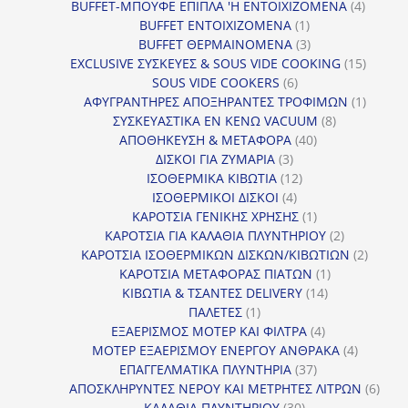
προϊόντα
4
BUFFET-ΜΠΟΥΦΕ ΕΠΙΠΛΑ 'Η ΕΝΤΟΙΧΙΖΟΜΕΝΑ
4
1
προϊόν
BUFFET ΕΝΤΟΙΧΙΖΟΜΕΝΑ
1
προϊόν
3
BUFFET ΘΕΡΜΑΙΝΟΜΕΝΑ
3
προϊόντα
15
EXCLUSIVE ΣΥΣΚΕΥΕΣ & SOUS VIDE COOKING
15
6
προϊόν
SOUS VIDE COOKERS
6
προϊόντα
1
ΑΦΥΓΡΑΝΤΗΡΕΣ ΑΠΟΞΗΡΑΝΤΕΣ ΤΡΟΦΙΜΩΝ
1
8
προϊόν
ΣΥΣΚΕΥΑΣΤΙΚΑ ΕΝ ΚΕΝΩ VACUUM
8
40
προϊόντα
ΑΠΟΘΗΚΕΥΣΗ & ΜΕΤΑΦΟΡΑ
40
3
προϊόντα
ΔΙΣΚΟΙ ΓΙΑ ΖΥΜΑΡΙΑ
3
προϊόντα
12
ΙΣΟΘΕΡΜΙΚΑ ΚΙΒΩΤΙΑ
12
4
προϊόντα
ΙΣΟΘΕΡΜΙΚΟΙ ΔΙΣΚΟΙ
4
προϊόντα
1
ΚΑΡΟΤΣΙΑ ΓΕΝΙΚΗΣ ΧΡΗΣΗΣ
1
προϊόν
2
ΚΑΡΟΤΣΙΑ ΓΙΑ ΚΑΛΑΘΙΑ ΠΛΥΝΤΗΡΙΟΥ
2
προϊόντα
2
ΚΑΡΟΤΣΙΑ ΙΣΟΘΕΡΜΙΚΩΝ ΔΙΣΚΩΝ/ΚΙΒΩΤΙΩΝ
2
1
προϊόν
ΚΑΡΟΤΣΙΑ ΜΕΤΑΦΟΡΑΣ ΠΙΑΤΩΝ
1
14
προϊόν
ΚΙΒΩΤΙΑ & ΤΣΑΝΤΕΣ DELIVERY
14
1
προϊόντα
ΠΑΛΕΤΕΣ
1
προϊόν
4
ΕΞΑΕΡΙΣΜΟΣ ΜΟΤΕΡ ΚΑΙ ΦΙΛΤΡΑ
4
προϊόντα
4
ΜΟΤΕΡ ΕΞΑΕΡΙΣΜΟΥ ΕΝΕΡΓΟΥ ΑΝΘΡΑΚΑ
4
37
προϊόντ
ΕΠΑΓΓΕΛΜΑΤΙΚΑ ΠΛΥΝΤΗΡΙΑ
37
προϊόντα
6
ΑΠΟΣΚΛΗΡΥΝΤΕΣ ΝΕΡΟΥ ΚΑΙ ΜΕΤΡΗΤΕΣ ΛΙΤΡΩΝ
6
30
προϊ
ΚΑΛΑΘΙΑ ΠΛΥΝΤΗΡΙΟΥ
30