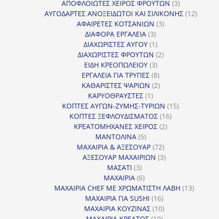
προϊόντα
3
ΑΠΟΦΛΟΙΩΤΕΣ ΧΕΙΡΟΣ ΦΡΟΥΤΩΝ
3
προϊόντα
12
ΑΥΓΟΔΑΡΤΕΣ ΑΝΟΞΕΙΔΩΤΟΙ ΚΑΙ ΣΙΛΙΚΟΝΗΣ
12
3
προϊόν
ΑΦΑΙΡΕΤΕΣ ΚΟΤΣΑΝΙΩΝ
3
3
προϊόντα
ΔΙΑΦΟΡΑ ΕΡΓΑΛΕΙΑ
3
προϊόντα
1
ΔΙΑΧΩΡΙΣΤΕΣ ΑΥΓΟΥ
1
προϊόν
2
ΔΙΑΧΩΡΙΣΤΕΣ ΦΡΟΥΤΩΝ
2
3
προϊόντα
ΕΙΔΗ ΚΡΕΟΠΩΛΕΙΟΥ
3
προϊόντα
8
ΕΡΓΑΛΕΙΑ ΓΙΑ ΤΡΥΠΕΣ
8
προϊόντα
2
ΚΑΘΑΡΙΣΤΕΣ ΨΑΡΙΩΝ
2
1
προϊόντα
ΚΑΡΥΟΘΡΑΥΣΤΕΣ
1
προϊόν
15
ΚΟΠΤΕΣ ΑΥΓΩΝ-ΖΥΜΗΣ-ΤΥΡΙΩΝ
15
16
προϊόντα
ΚΟΠΤΕΣ ΞΕΦΛΟΥΔΙΣΜΑΤΟΣ
16
2
προϊόντα
ΚΡΕΑΤΟΜΗΧΑΝΕΣ ΧΕΙΡΟΣ
2
5
προϊόντα
ΜΑΝΤΟΛΙΝΑ
5
προϊόντα
72
ΜΑΧΑΙΡΙΑ & ΑΞΕΣΟΥΑΡ
72
προϊόντα
3
ΑΞΕΣΟΥΑΡ ΜΑΧΑΙΡΙΩΝ
3
3
προϊόντα
ΜΑΣΑΤΙ
3
προϊόντα
6
ΜΑΧΑΙΡΙΑ
6
προϊόντα
13
ΜΑΧΑΙΡΙΑ CHEF ΜΕ ΧΡΩΜΑΤΙΣΤΗ ΛΑΒΗ
13
16
προϊόντ
ΜΑΧΑΙΡΙΑ ΓΙΑ SUSHI
16
προϊόντα
10
ΜΑΧΑΙΡΙΑ ΚΟΥΖΙΝΑΣ
10
10
προϊόντα
ΜΑΧΑΙΡΙΑ ΚΡΕΑΤΟΣ
10