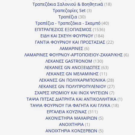
18
προϊόντα
Τραπεζάκια Σαλονιού & Βοηθητικά
18
3
προϊόντα
Τραπεζαρίες Set
3
30
προϊόντα
Τραπέζια
30
προϊόντα
40
Τραπέζια - Τραπεζάκια - Σκαμπό
40
1536
προϊόντα
ΕΠΙΤΡΑΠΕΖΙΟΣ ΕΞΟΠΛΙΣΜΟΣ
1536
184
προϊόντα
ΕΙΔΗ ΚΑΙ ΣΚΕΥΗ ΦΟΥΡΝΟΥ
184
προϊόντα
22
ΓΑΝΤΙΑ ΦΟΥΡΝΟΥ ΚΑΙ ΠΡΟΣΤΑΣΙΑΣ
22
6
προϊόντα
ΛΑΜΑΡΙΝΕΣ
6
προϊόντα
6
ΛΑΜΑΡΙΝΕΣ ΦΟΥΡΝΟΥ-ΑΡΤΟΠΟΙΕΙΟΥ-ΖΑΧΑΡ/ΚΗΣ
6
130
προ
ΛΕΚΑΝΕΣ GASTRONOM
130
προϊόντα
63
ΛΕΚΑΝΕΣ GN ΑΝΟΞΕΙΔΩΤΕΣ
63
11
προϊόντα
ΛΕΚΑΝΕΣ GN ΜΕΛΑΜΙΝΗΣ
11
προϊόντα
28
ΛΕΚΑΝΕΣ GN ΠΟΛΥΚΑΡΜΠΟΝΙΚΑ
28
προϊόντα
27
ΛΕΚΑΝΕΣ GN ΠΟΛΥΠΡΟΠΥΛΕΝΙΟΥ
27
7
προϊόντα
ΣΧΑΡΕΣ ΧΡΩΜΙΟΥ ΚΑΙ INOX ΨΥΓΕΙΩΝ
7
προϊόντα
1
ΤΑΨΙΑ ΠΙΤΣΑΣ ΔΙΑΤΡΗΤΑ ΚΑΙ ΑΝΤΙΚΟΛΛΗΤΙΚΑ
1
18
προϊόν
ΤΑΨΙΑ ΦΟΥΡΝΟΥ ΓΙΑ ΦΑΓΗΤΑ ΚΑΙ ΓΛΥΚΑ
18
311
προϊόντ
ΕΡΓΑΛΕΙΑ ΚΟΥΖΙΝΑΣ
311
προϊόντα
5
ΑΚΟΝΙΣΤΗΡΙΑ ΜΑΧΑΙΡΙΩΝ
5
1
προϊόντα
ΑΝΟΙΧΤΗΡΙΑ
1
προϊόν
5
ΑΝΟΙΧΤΗΡΙΑ ΚΟΝΣΕΡΒΩΝ
5