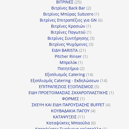
25
προϊόν
ΒΙΤΡΙΝΕΣ
25
προϊόντα
2
Βιτρίνες Back Bar
2
προϊόντα
1
Βιτρίνες Mπύρας Subzero
1
προϊόν
6
Βιτρίνες Επιτραπέζιες για GN
6
1
προϊόντα
Βιτρίνες Κρασιών
1
προϊόν
1
Βιτρίνες Παγωτού
1
προϊόν
3
Βιτρίνες Συντήρησης
3
3
προϊόντα
Βιτρίνες Ψυχόμενες
3
21
προϊόντα
ΕΙΔΗ BARISTA
21
προϊόντα
1
Pitcher Rinser
1
1
προϊόν
Μπρελόκ
1
προϊόν
2
Πατητήρια
2
προϊόντα
14
Εξοπλισμός Catering
14
προϊόντα
14
Εξοπλισμός Catering - Εκδηλώσεων
14
5
προϊόντα
ΕΠΙΤΡΑΠΕΖΙΟΣ ΕΞΟΠΛΙΣΜΟΣ
5
προϊόντα
1
ΕΙΔΗ ΠΡΟΕΤΟΙΜΑΣΙΑΣ ΖΑΧΑΡΟΠΛΑΣΤΙΚΗΣ
1
1
προϊόν
ΦΟΡΜΕΣ
1
προϊόν
4
ΣΚΕΥΗ ΚΑΙ ΕΙΔΗ ΠΑΡΟΥΣΙΑΣΗΣ BUFFET
4
4
προϊόντα
ΚΟΥΒΑΔΑΚΙΑ ΠΑΓΟΥ
4
11
προϊόντα
ΚΑΤΑΨΥΞΕΙΣ
11
προϊόντα
6
Καταψύκτες Μπαούλα
6
προϊόντα
1
Καταψύκτες Συρόμενα κρύσταλλα
1