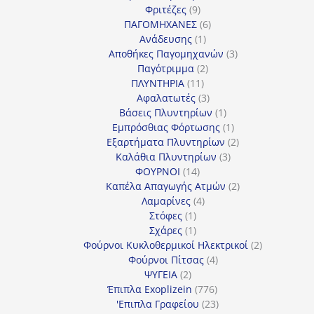
9
προϊόντα
Φριτέζες
9
προϊόντα
6
ΠΑΓΟΜΗΧΑΝΕΣ
6
1
προϊόντα
Ανάδευσης
1
προϊόν
3
Αποθήκες Παγομηχανών
3
2
προϊόντα
Παγότριμμα
2
11
προϊόντα
ΠΛΥΝΤΗΡΙΑ
11
προϊόντα
3
Αφαλατωτές
3
προϊόντα
1
Βάσεις Πλυντηρίων
1
προϊόν
1
Εμπρόσθιας Φόρτωσης
1
προϊόν
2
Εξαρτήματα Πλυντηρίων
2
3
προϊόντα
Καλάθια Πλυντηρίων
3
14
προϊόντα
ΦΟΥΡΝΟΙ
14
προϊόντα
2
Καπέλα Απαγωγής Ατμών
2
4
προϊόντα
Λαμαρίνες
4
1
προϊόντα
Στόφες
1
προϊόν
1
Σχάρες
1
προϊόν
2
Φούρνοι Κυκλοθερμικοί Ηλεκτρικοί
2
4
προϊόντα
Φούρνοι Πίτσας
4
2
προϊόντα
ΨΥΓΕΙΑ
2
προϊόντα
776
Έπιπλα Exoplizein
776
προϊόντα
23
'Επιπλα Γραφείου
23