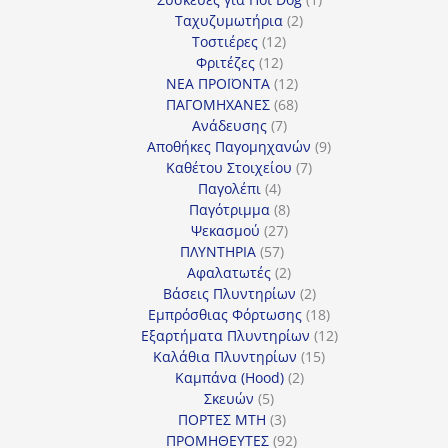
2
προϊόν
Ταχυζυμωτήρια
2
12
προϊόντα
Τοστιέρες
12
12
προϊόντα
Φριτέζες
12
προϊόντα
12
ΝΕΑ ΠΡΟΪΟΝΤΑ
12
προϊόντα
68
ΠΑΓΟΜΗΧΑΝΕΣ
68
7
προϊόντα
Ανάδευσης
7
προϊόντα
9
Αποθήκες Παγομηχανών
9
7
προϊόντα
Καθέτου Στοιχείου
7
4
προϊόντα
Παγολέπι
4
προϊόντα
8
Παγότριμμα
8
27
προϊόντα
Ψεκασμού
27
57
προϊόντα
ΠΛΥΝΤΗΡΙΑ
57
προϊόντα
2
Αφαλατωτές
2
προϊόντα
2
Βάσεις Πλυντηρίων
2
προϊόντα
18
Εμπρόσθιας Φόρτωσης
18
προϊόντα
12
Εξαρτήματα Πλυντηρίων
12
15
προϊόντα
Καλάθια Πλυντηρίων
15
2
προϊόντα
Καμπάνα (Hood)
2
5
προϊόντα
Σκευών
5
προϊόντα
3
ΠΟΡΤΕΣ MTH
3
προϊόντα
92
ΠΡΟΜΗΘΕΥΤΕΣ
92