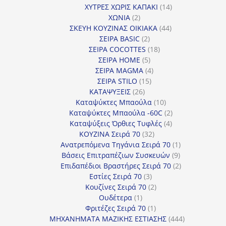
προϊόντα
14
ΧΥΤΡΕΣ ΧΩΡΙΣ ΚΑΠΑΚΙ
14
2
προϊόντα
ΧΩΝΙΑ
2
προϊόντα
44
ΣΚΕΥΗ ΚΟΥΖΙΝΑΣ ΟΙΚΙΑΚΑ
44
2
προϊόντα
ΣΕΙΡΑ BASIC
2
προϊόντα
18
ΣΕΙΡΑ COCOTTES
18
5
προϊόντα
ΣΕΙΡΑ HOME
5
προϊόντα
4
ΣΕΙΡΑ MAGMA
4
15
προϊόντα
ΣΕΙΡΑ STILO
15
26
προϊόντα
ΚΑΤΑΨΥΞΕΙΣ
26
προϊόντα
10
Καταψύκτες Μπαούλα
10
προϊόντα
2
Καταψύκτες Μπαούλα -60C
2
4
προϊόντα
Καταψύξεις Όρθιες Τυφλές
4
32
προϊόντα
ΚΟΥΖΙΝΑ Σειρά 70
32
προϊόντα
1
Ανατρεπόμενα Τηγάνια Σειρά 70
1
9
προϊόν
Βάσεις Επιτραπέζιων Συσκευών
9
προϊόντα
2
Επιδαπέδιοι Βραστήρες Σειρά 70
2
3
προϊόντα
Εστίες Σειρά 70
3
προϊόντα
2
Κουζίνες Σειρά 70
2
1
προϊόντα
Ουδέτερα
1
προϊόν
1
Φριτέζες Σειρά 70
1
προϊόν
444
ΜΗΧΑΝΗΜΑΤΑ ΜΑΖΙΚΗΣ ΕΣΤΙΑΣΗΣ
444