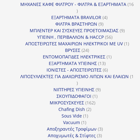
προϊόν
ΜΗΧΑΝΕΣ ΚΑΦΕ ΦΙΛΤΡΟΥ - ΦΙΛΤΡΑ & ΕΞΑΡΤΗΜΑΤΑ
16
16
προϊόντα
4
ΕΞΑΡΤΗΜΑΤΑ BRAVILOR
4
9
προϊόντα
ΦΙΛΤΡΑ ΒΡΑΣΤΗΡΩΝ
9
προϊόντα
9
ΜΠΛΕΝΤΕΡ ΚΑΙ ΣΥΣΚΕΥΕΣ ΠΡΟΕΤΟΙΜΑΣΙΑΣ
9
56
προϊόντ
ΥΓΙΕΙΝΗ , ΠΕΡΙΒΑΛΛΟΝ & HACCP
56
προϊόντα
1
ΑΠΟΣΤΕΙΡΩΤΕΣ ΜΑΧΑΙΡΙΩΝ ΗΛΕΚΤΡΙΚΟΙ ΜΕ UV
1
24
προϊό
ΒΡΥΣΕΣ
24
προϊόντα
1
ΕΝΤΟΜΟΠΑΓΙΔΕΣ ΗΛΕΚΤΡΙΚΕΣ
1
13
προϊόν
ΕΞΑΡΤΗΜΑΤΑ ΥΓΙΕΙΝΗΣ
13
προϊόντα
6
ΙΟΝΙΣΤΕΣ - ΑΠΟΣΤΕΙΡΩΤΕΣ
6
προϊόντα
ΛΙΠΟΣΥΛΛΕΚΤΕΣ ΓΙΑ ΔΙΑΧΩΡΙΣΜΟ ΛΙΠΩΝ ΚΑΙ ΕΛΑΙΩΝ
1
1
προϊόν
9
ΝΙΠΤΗΡΕΣ ΥΓΙΕΙΝΗΣ
9
1
προϊόντα
ΣΚΟΥΠΙΔΟΦΑΓΟΙ
1
162
προϊόν
ΜΙΚΡΟΣΥΣΚΕΥΕΣ
162
2
προϊόντα
Chafing Dish
2
1
προϊόντα
Sous Vide
1
1
προϊόν
Vacuum
1
προϊόν
3
Αποξηραντές Τροφίμων
3
3
προϊόντα
Αποχυμωτές & Στίφτες
3