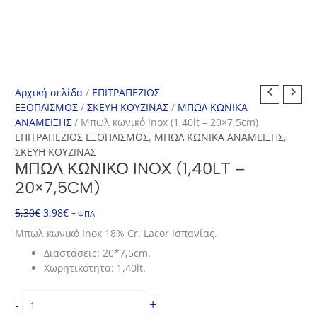
Αρχική σελίδα
/
ΕΠΙΤΡΑΠΕΖΙΟΣ
ΕΞΟΠΛΙΣΜΟΣ
/
ΣΚΕΥΗ ΚΟΥΖΙΝΑΣ
/
ΜΠΩΛ ΚΩΝΙΚΑ
ΑΝΑΜΕΙΞΗΣ
/ Μπωλ κωνικό inox (1,40lt – 20×7,5cm)
ΕΠΙΤΡΑΠΕΖΙΟΣ ΕΞΟΠΛΙΣΜΟΣ
,
ΜΠΩΛ ΚΩΝΙΚΑ ΑΝΑΜΕΙΞΗΣ
,
ΣΚΕΥΗ ΚΟΥΖΙΝΑΣ
ΜΠΩΛ ΚΩΝΙΚΌ INOX (1,40LT –
20×7,5CM)
Original
Η
5,30
€
3,98
€
+ ΦΠΑ
price
τρέχουσα
Μπωλ κωνικό Inox 18% Cr. Lacor Ισπανίας.
was:
τιμή
Διαστάσεις: 20*7,5cm.
5,30€.
είναι:
Χωρητικότητα: 1,40lt.
3,98€.
Μπωλ
+
-
κωνικό