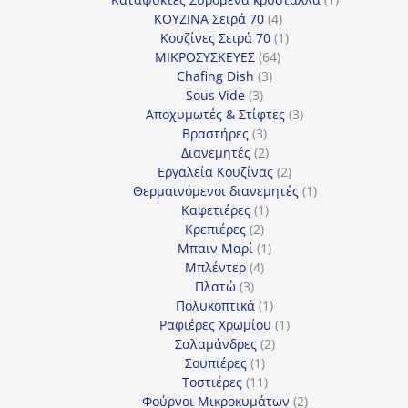
4
προϊόν
ΚΟΥΖΙΝΑ Σειρά 70
4
προϊόντα
1
Κουζίνες Σειρά 70
1
64
προϊόν
ΜΙΚΡΟΣΥΣΚΕΥΕΣ
64
3
προϊόντα
Chafing Dish
3
3
προϊόντα
Sous Vide
3
προϊόντα
3
Αποχυμωτές & Στίφτες
3
3
προϊόντα
Βραστήρες
3
προϊόντα
2
Διανεμητές
2
προϊόντα
2
Εργαλεία Κουζίνας
2
προϊόντα
1
Θερμαινόμενοι διανεμητές
1
1
προϊόν
Καφετιέρες
1
2
προϊόν
Κρεπιέρες
2
προϊόντα
1
Μπαιν Μαρί
1
4
προϊόν
Μπλέντερ
4
3
προϊόντα
Πλατώ
3
προϊόντα
1
Πολυκοπτικά
1
προϊόν
1
Ραφιέρες Χρωμίου
1
2
προϊόν
Σαλαμάνδρες
2
1
προϊόντα
Σουπιέρες
1
προϊόν
11
Τοστιέρες
11
προϊόντα
2
Φούρνοι Μικροκυμάτων
2