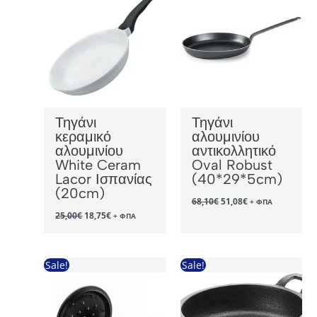
Τηγάνι
Τηγάνι
κεραμικό
αλουμινίου
αλουμινίου
αντικολλητικό
White Ceram
Oval Robust
Lacor Ισπανίας
(40*29*5cm)
(20cm)
Original
Η
68,10
€
51,08
€
+ ΦΠΑ
price
τρέχουσα
Original
Η
25,00
€
18,75
€
+ ΦΠΑ
was:
τιμή
price
τρέχουσα
68,10€.
είναι:
was:
τιμή
51,08€.
25,00€.
είναι:
18,75€.
Sale!
Sale!