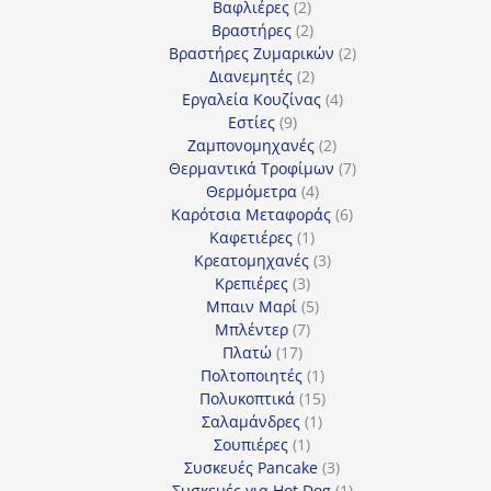
2
προϊόντα
Βαφλιέρες
2
προϊόντα
2
Βραστήρες
2
προϊόντα
2
Βραστήρες Ζυμαρικών
2
2
προϊόντα
Διανεμητές
2
προϊόντα
4
Εργαλεία Κουζίνας
4
9
προϊόντα
Εστίες
9
προϊόντα
2
Ζαμπονομηχανές
2
προϊόντα
7
Θερμαντικά Τροφίμων
7
4
προϊόντα
Θερμόμετρα
4
προϊόντα
6
Καρότσια Μεταφοράς
6
1
προϊόντα
Καφετιέρες
1
προϊόν
3
Κρεατομηχανές
3
3
προϊόντα
Κρεπιέρες
3
προϊόντα
5
Μπαιν Μαρί
5
7
προϊόντα
Μπλέντερ
7
17
προϊόντα
Πλατώ
17
προϊόντα
1
Πολτοποιητές
1
προϊόν
15
Πολυκοπτικά
15
1
προϊόντα
Σαλαμάνδρες
1
1
προϊόν
Σουπιέρες
1
προϊόν
3
Συσκευές Pancake
3
προϊόντα
1
Συσκευές για Hot Dog
1