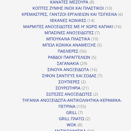
προϊόν
8
ΚΑΝΑΤΕΣ ΜΕΖΟΥΡΑ
8
προϊόντα
10
ΚΟΠΤΕΣ ΖΥΜΗΣ INOX ΚΑΙ ΠΛΑΣΤΙΚΟΙ
10
προϊόντα
6
ΚΡΕΜΑΣΤΡΕΣ, ΓΑΝΤΖΟΙ ΕΡΓΑΛΕΙΩΝ ΚΑΙ ΤΣΙΓΚΕΛΙΑ
6
14
προϊ
ΛΕΚΑΝΕΣ ΚΩΝΙΚΕΣ
14
προϊόντα
16
ΜΑΡΜΙΤΕΣ ΑΝΟΞΕΙΔΩΤΕΣ ΜΕ Η' ΧΩΡΙΣ ΚΑΠΑΚΙ
16
7
προϊ
ΜΠΑΣΙΝΕΣ ΑΝΟΞΕΙΔΩΤΕΣ
7
10
προϊόντα
ΜΠΟΥΚΑΛΙΑ ΠΛΑΣΤΙΚΑ
10
προϊόντα
5
ΜΠΩΛ ΚΩΝΙΚΑ ΑΝΑΜΕΙΞΗΣ
5
56
προϊόντα
ΠΑΕΛΙΕΡΕΣ
56
προϊόντα
5
ΡΑΒΔΟΙ ΠΑΡΑΓΓΕΛΙΩΝ
5
29
προϊόντα
ΣΑΓΑΝΑΚΙΑ
29
προϊόντα
16
ΣΙΝΟΥΑ ΑΝΟΞΕΙΔΩΤΑ
16
προϊόντα
7
ΣΙΦΟΝ ΣΑΝΤΙΓΥΣ ΚΑΙ ΣΟΔΑΣ
7
2
προϊόντα
ΣΟΥΠΙΕΡΕΣ
2
προϊόντα
21
ΣΟΥΡΩΤΗΡΙΑ
21
προϊόντα
2
ΣΩΤΕΖΕΣ ΑΝΟΞΕΙΔΩΤΕΣ
2
προϊόντα
ΤΗΓΑΝΙΑ ΑΝΟΞΕΙΔΩΤΑ-ΑΝΤΙΚΟΛΛΗΤΙΚΑ-ΚΕΡΑΜΙΚΑ-
155
ΠΕΤΡΙΝΑ
155
7
προϊόντα
GRILL
7
προϊόντα
2
GRILL ΠΛΑΤΩ
2
8
προϊόντα
WOK
8
προϊόντα
94
ΑΝΤΙΚΟΛΛΗΤΙΚΑ
94