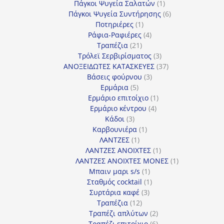
προϊόν
1
Πάγκοι Ψυγεία Σαλατών
1
προϊόν
6
Πάγκοι Ψυγεία Συντήρησης
6
1
προϊόντα
Ποτηριέρες
1
προϊόν
4
Ράφια-Ραφιέρες
4
21
προϊόντα
Τραπέζια
21
προϊόντα
3
Τρόλεϊ Σερβιρίσματος
3
προϊόντα
37
ΑΝΟΞΕΙΔΩΤΕΣ ΚΑΤΑΣΚΕΥΕΣ
37
3
προϊόντα
Βάσεις φούρνου
3
5
προϊόντα
Ερμάρια
5
προϊόντα
1
Ερμάριο επιτοίχιο
1
4
προϊόν
Ερμάριο κέντρου
4
3
προϊόντα
Κάδοι
3
προϊόντα
1
Καρβουνιέρα
1
1
προϊόν
ΛΑΝΤΖΕΣ
1
προϊόν
1
ΛΑΝΤΖΕΣ ΑΝΟΙΧΤΕΣ
1
προϊόν
1
ΛΑΝΤΖΕΣ ΑΝΟΙΧΤΕΣ ΜΟΝΕΣ
1
1
προϊόν
Μπαιν μαρι s/s
1
προϊόν
1
Σταθμός cocktail
1
3
προϊόν
Συρτάρια καφέ
3
12
προϊόντα
Τραπέζια
12
προϊόντα
2
Τραπέζι απλύτων
2
προϊόντα
6
Τραπέζι επιτοίχιο
6