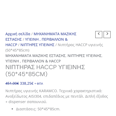
Αρχική σελίδα
/
ΜΗΧΑΝΗΜΑΤΑ ΜΑΖΙΚΗΣ
ΕΣΤΙΑΣΗΣ
/
ΥΓΙΕΙΝΗ , ΠΕΡΙΒΑΛΛΟΝ &
HACCP
/
ΝΙΠΤΗΡΕΣ ΥΓΙΕΙΝΗΣ
/ Νιπτήρας HACCP υγιεινής
(50*45*85cm)
ΜΗΧΑΝΗΜΑΤΑ ΜΑΖΙΚΗΣ ΕΣΤΙΑΣΗΣ
,
ΝΙΠΤΗΡΕΣ ΥΓΙΕΙΝΗΣ
,
ΥΓΙΕΙΝΗ , ΠΕΡΙΒΑΛΛΟΝ & HACCP
ΝΙΠΤΉΡΑΣ HACCP ΥΓΙΕΙΝΉΣ
(50*45*85CM)
Original
Η
451,00
€
338,25
€
+ ΦΠΑ
price
τρέχουσα
Νιπτήρας υγιεινής KARAMCO. Τεχνικά χαρακτηριστικά:
was:
τιμή
Ανοξείδωτος AISI304, επιδαπέδιος με πεντάλ. Διπλή έξοδος
451,00€.
είναι:
+ dispenser σαπουνιού.
338,25€.
Διαστάσεις: 50*45*85cm.