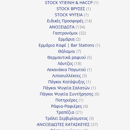
1
προϊόν
STOCK ΥΓΙΕΙΝΗ & HACCP
1
1
προϊόν
STOCK ΒΡΥΣΕΣ
1
1
προϊόν
STOCK ΨΥΓΕΙΑ
1
προϊόν
14
Ειδικές Προσφορές
14
134
προϊόντα
ΑΝΟΞΕΙΔΩΤΑ
134
προϊόντα
32
Γαστρονόμοι
32
2
προϊόντα
Ερμάρια
2
προϊόντα
1
Ερμάρια Καφέ | Bar Stations
1
7
προϊόν
Θάλαμοι
7
προϊόντα
5
Θερμαντικά ραφιού
5
18
προϊόντα
Λάντζες
18
προϊόντα
1
Λεκανάκια Παγωτού
1
3
προϊόν
Λιποσυλλέκτες
3
προϊόντα
1
Πάγκοι Κατάψυξης
1
προϊόν
1
Πάγκοι Ψυγεία Σαλατών
1
προϊόν
6
Πάγκοι Ψυγεία Συντήρησης
6
1
προϊόντα
Ποτηριέρες
1
προϊόν
4
Ράφια-Ραφιέρες
4
21
προϊόντα
Τραπέζια
21
προϊόντα
3
Τρόλεϊ Σερβιρίσματος
3
προϊόντα
37
ΑΝΟΞΕΙΔΩΤΕΣ ΚΑΤΑΣΚΕΥΕΣ
37