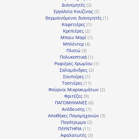
προϊόντα
2
Διανεμητές
2
προϊόντα
2
Εργαλεία Κουζίνας
2
προϊόντα
1
Θερμαινόμενοι διανεμητές
1
1
προϊόν
Καφετιέρες
1
2
προϊόν
Κρεπιέρες
2
προϊόντα
1
Μπαιν Μαρί
1
4
προϊόν
Μπλέντερ
4
3
προϊόντα
Πλατώ
3
προϊόντα
1
Πολυκοπτικά
1
προϊόν
1
Ραφιέρες Χρωμίου
1
2
προϊόν
Σαλαμάνδρες
2
1
προϊόντα
Σουπιέρες
1
προϊόν
11
Τοστιέρες
11
προϊόντα
2
Φούρνοι Μικροκυμάτων
2
9
προϊόντα
Φριτέζες
9
προϊόντα
6
ΠΑΓΟΜΗΧΑΝΕΣ
6
1
προϊόντα
Ανάδευσης
1
προϊόν
3
Αποθήκες Παγομηχανών
3
2
προϊόντα
Παγότριμμα
2
11
προϊόντα
ΠΛΥΝΤΗΡΙΑ
11
προϊόντα
3
Αφαλατωτές
3