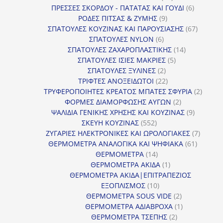
προϊόντα
6
ΠΡΕΣΣΕΣ ΣΚΟΡΔΟΥ - ΠΑΤΑΤΑΣ ΚΑΙ ΓΟΥΔΙ
6
9
προϊόντα
ΡΟΔΕΣ ΠΙΤΣΑΣ & ΖΥΜΗΣ
9
προϊόντα
67
ΣΠΑΤΟΥΛΕΣ ΚΟΥΖΙΝΑΣ ΚΑΙ ΠΑΡΟΥΣΙΑΣΗΣ
67
6
προϊόντ
ΣΠΑΤΟΥΛΕΣ NYLON
6
προϊόντα
14
ΣΠΑΤΟΥΛΕΣ ΖΑΧΑΡΟΠΛΑΣΤΙΚΗΣ
14
5
προϊόντα
ΣΠΑΤΟΥΛΕΣ ΙΣΙΕΣ ΜΑΚΡΙΕΣ
5
2
προϊόντα
ΣΠΑΤΟΥΛΕΣ ΞΥΛΙΝΕΣ
2
προϊόντα
22
ΤΡΙΦΤΕΣ ΑΝΟΞΕΙΔΩΤΟΙ
22
προϊόντα
2
ΤΡΥΦΕΡΟΠΟΙΗΤΕΣ ΚΡΕΑΤΟΣ ΜΠΑΤΕΣ ΣΦΥΡΙΑ
2
2
προϊόν
ΦΟΡΜΕΣ ΔΙΑΜΟΡΦΩΣΗΣ ΑΥΓΩΝ
2
προϊόντα
9
ΨΑΛΙΔΙΑ ΓΕΝΙΚΗΣ ΧΡΗΣΗΣ ΚΑΙ ΚΟΥΖΙΝΑΣ
9
552
προϊόντα
ΣΚΕΥΗ ΚΟΥΖΙΝΑΣ
552
προϊόντα
7
ΖΥΓΑΡΙΕΣ ΗΛΕΚΤΡΟΝΙΚΕΣ ΚΑΙ ΩΡΟΛΟΓΙΑΚΕΣ
7
61
προϊόν
ΘΕΡΜΟΜΕΤΡΑ ΑΝΑΛΟΓΙΚΑ ΚΑΙ ΨΗΦΙΑΚΑ
61
14
προϊόντ
ΘΕΡΜΟΜΕΤΡΑ
14
προϊόντα
1
ΘΕΡΜΟΜΕΤΡΑ ΑΚΙΔΑ
1
προϊόν
ΘΕΡΜΟΜΕΤΡΑ ΑΚΙΔΑ|ΕΠΙΤΡΑΠΕΖΙΟΣ
10
ΕΞΟΠΛΙΣΜΟΣ
10
προϊόντα
2
ΘΕΡΜΟΜΕΤΡΑ SOUS VIDE
2
προϊόντα
1
ΘΕΡΜΟΜΕΤΡΑ ΑΔΙΑΒΡΟΧΑ
1
2
προϊόν
ΘΕΡΜΟΜΕΤΡΑ ΤΣΕΠΗΣ
2