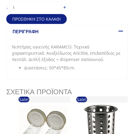
Νιπτήρας
+
-
HACCP
υγιεινής
ΠΡΟΣΘΉΚΗ ΣΤΟ ΚΑΛΆΘΙ
(50*45*85cm)
ποσότητα
ΠΕΡΙΓΡΑΦΉ
Νιπτήρας υγιεινής KARAMCO. Τεχνικά
χαρακτηριστικά: Ανοξείδωτος AISI304, επιδαπέδιος με
πεντάλ. Διπλή έξοδος + dispenser σαπουνιού.
Διαστάσεις: 50*45*85cm.
ΣΧΕΤΙΚΆ ΠΡΟΪΌΝΤΑ
Sale!
Sale!