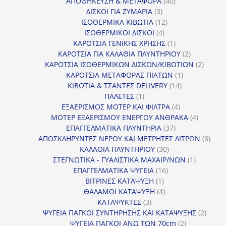
40
προϊόντα
ΑΠΟΘΗΚΕΥΣΗ & ΜΕΤΑΦΟΡΑ
40
3
προϊόντα
ΔΙΣΚΟΙ ΓΙΑ ΖΥΜΑΡΙΑ
3
προϊόντα
12
ΙΣΟΘΕΡΜΙΚΑ ΚΙΒΩΤΙΑ
12
4
προϊόντα
ΙΣΟΘΕΡΜΙΚΟΙ ΔΙΣΚΟΙ
4
προϊόντα
1
ΚΑΡΟΤΣΙΑ ΓΕΝΙΚΗΣ ΧΡΗΣΗΣ
1
προϊόν
2
ΚΑΡΟΤΣΙΑ ΓΙΑ ΚΑΛΑΘΙΑ ΠΛΥΝΤΗΡΙΟΥ
2
προϊόντα
2
ΚΑΡΟΤΣΙΑ ΙΣΟΘΕΡΜΙΚΩΝ ΔΙΣΚΩΝ/ΚΙΒΩΤΙΩΝ
2
1
προϊόν
ΚΑΡΟΤΣΙΑ ΜΕΤΑΦΟΡΑΣ ΠΙΑΤΩΝ
1
14
προϊόν
ΚΙΒΩΤΙΑ & ΤΣΑΝΤΕΣ DELIVERY
14
1
προϊόντα
ΠΑΛΕΤΕΣ
1
προϊόν
4
ΕΞΑΕΡΙΣΜΟΣ ΜΟΤΕΡ ΚΑΙ ΦΙΛΤΡΑ
4
προϊόντα
4
ΜΟΤΕΡ ΕΞΑΕΡΙΣΜΟΥ ΕΝΕΡΓΟΥ ΑΝΘΡΑΚΑ
4
37
προϊόντ
ΕΠΑΓΓΕΛΜΑΤΙΚΑ ΠΛΥΝΤΗΡΙΑ
37
προϊόντα
6
ΑΠΟΣΚΛΗΡΥΝΤΕΣ ΝΕΡΟΥ ΚΑΙ ΜΕΤΡΗΤΕΣ ΛΙΤΡΩΝ
6
30
προϊ
ΚΑΛΑΘΙΑ ΠΛΥΝΤΗΡΙΟΥ
30
προϊόντα
1
ΣΤΕΓΝΩΤΙΚΑ - ΓΥΑΛΙΣΤΙΚΑ ΜΑΧΑΙΡ/ΝΩΝ
1
16
προϊόν
ΕΠΑΓΓΕΛΜΑΤΙΚΑ ΨΥΓΕΙΑ
16
1
προϊόντα
ΒΙΤΡΙΝΕΣ ΚΑΤΑΨΥΞΗ
1
προϊόν
4
ΘΑΛΑΜΟΙ ΚΑΤΑΨΥΞΗ
4
3
προϊόντα
ΚΑΤΑΨΥΚΤΕΣ
3
προϊόντα
2
ΨΥΓΕΙΑ ΠΑΓΚΟΙ ΣΥΝΤΗΡΗΣΗΣ ΚΑΙ ΚΑΤΑΨΥΞΗΣ
2
2
προϊό
ΨΥΓΕΙΑ ΠΑΓΚΟΙ ΑΝΩ ΤΩΝ 70cm
2