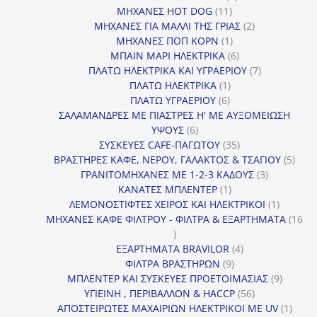
11
προϊόν
ΜΗΧΑΝΕΣ HOT DOG
11
προϊόντα
2
ΜΗΧΑΝΕΣ ΓΙΑ ΜΑΛΛΙ ΤΗΣ ΓΡΙΑΣ
2
1
προϊόντα
ΜΗΧΑΝΕΣ ΠΟΠ ΚΟΡΝ
1
προϊόν
6
ΜΠΑΙΝ ΜΑΡΙ ΗΛΕΚΤΡΙΚΑ
6
προϊόντα
7
ΠΛΑΤΩ ΗΛΕΚΤΡΙΚΑ ΚΑΙ ΥΓΡΑΕΡΙΟΥ
7
1
προϊόντα
ΠΛΑΤΩ ΗΛΕΚΤΡΙΚΑ
1
6
προϊόν
ΠΛΑΤΩ ΥΓΡΑΕΡΙΟΥ
6
προϊόντα
ΣΑΛΑΜΑΝΔΡΕΣ ΜΕ ΠΙΑΣΤΡΕΣ Η' ΜΕ ΑΥΞΟΜΕΙΩΣΗ
6
ΥΨΟΥΣ
6
προϊόντα
35
ΣΥΣΚΕΥΕΣ CAFE-ΠΑΓΩΤΟΥ
35
προϊόντα
5
ΒΡΑΣΤΗΡΕΣ ΚΑΦΕ, ΝΕΡΟΥ, ΓΑΛΑΚΤΟΣ & ΤΣΑΓΙΟΥ
5
3
προϊ
ΓΡΑΝΙΤΟΜΗΧΑΝΕΣ ΜΕ 1-2-3 ΚΑΔΟΥΣ
3
1
προϊόντα
ΚΑΝΑΤΕΣ ΜΠΛΕΝΤΕΡ
1
προϊόν
1
ΛΕΜΟΝΟΣΤΙΦΤΕΣ ΧΕΙΡΟΣ ΚΑΙ ΗΛΕΚΤΡΙΚΟΙ
1
προϊόν
ΜΗΧΑΝΕΣ ΚΑΦΕ ΦΙΛΤΡΟΥ - ΦΙΛΤΡΑ & ΕΞΑΡΤΗΜΑΤΑ
16
16
προϊόντα
4
ΕΞΑΡΤΗΜΑΤΑ BRAVILOR
4
9
προϊόντα
ΦΙΛΤΡΑ ΒΡΑΣΤΗΡΩΝ
9
προϊόντα
9
ΜΠΛΕΝΤΕΡ ΚΑΙ ΣΥΣΚΕΥΕΣ ΠΡΟΕΤΟΙΜΑΣΙΑΣ
9
56
προϊόντ
ΥΓΙΕΙΝΗ , ΠΕΡΙΒΑΛΛΟΝ & HACCP
56
προϊόντα
1
ΑΠΟΣΤΕΙΡΩΤΕΣ ΜΑΧΑΙΡΙΩΝ ΗΛΕΚΤΡΙΚΟΙ ΜΕ UV
1