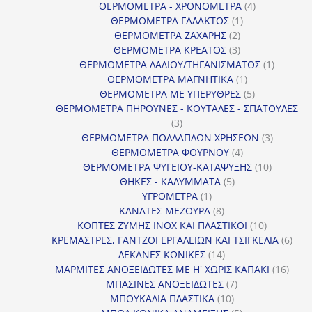
προϊόντα
4
ΘΕΡΜΟΜΕΤΡΑ - ΧΡΟΝΟΜΕΤΡΑ
4
1
προϊόντα
ΘΕΡΜΟΜΕΤΡΑ ΓΑΛΑΚΤΟΣ
1
2
προϊόν
ΘΕΡΜΟΜΕΤΡΑ ΖΑΧΑΡΗΣ
2
προϊόντα
3
ΘΕΡΜΟΜΕΤΡΑ ΚΡΕΑΤΟΣ
3
προϊόντα
1
ΘΕΡΜΟΜΕΤΡΑ ΛΑΔΙΟΥ/ΤΗΓΑΝΙΣΜΑΤΟΣ
1
1
προϊόν
ΘΕΡΜΟΜΕΤΡΑ ΜΑΓΝΗΤΙΚΑ
1
προϊόν
5
ΘΕΡΜΟΜΕΤΡΑ ΜΕ ΥΠΕΡΥΘΡΕΣ
5
προϊόντα
ΘΕΡΜΟΜΕΤΡΑ ΠΗΡΟΥΝΕΣ - ΚΟΥΤΑΛΕΣ - ΣΠΑΤΟΥΛΕΣ
3
3
προϊόντα
3
ΘΕΡΜΟΜΕΤΡΑ ΠΟΛΛΑΠΛΩΝ ΧΡΗΣΕΩΝ
3
4
προϊόντ
ΘΕΡΜΟΜΕΤΡΑ ΦΟΥΡΝΟΥ
4
προϊόντα
10
ΘΕΡΜΟΜΕΤΡΑ ΨΥΓΕΙΟΥ-ΚΑΤΑΨΥΞΗΣ
10
5
προϊόντα
ΘΗΚΕΣ - ΚΑΛΥΜΜΑΤΑ
5
1
προϊόντα
ΥΓΡΟΜΕΤΡΑ
1
προϊόν
8
ΚΑΝΑΤΕΣ ΜΕΖΟΥΡΑ
8
προϊόντα
10
ΚΟΠΤΕΣ ΖΥΜΗΣ INOX ΚΑΙ ΠΛΑΣΤΙΚΟΙ
10
προϊόντα
6
ΚΡΕΜΑΣΤΡΕΣ, ΓΑΝΤΖΟΙ ΕΡΓΑΛΕΙΩΝ ΚΑΙ ΤΣΙΓΚΕΛΙΑ
6
14
προϊ
ΛΕΚΑΝΕΣ ΚΩΝΙΚΕΣ
14
προϊόντα
16
ΜΑΡΜΙΤΕΣ ΑΝΟΞΕΙΔΩΤΕΣ ΜΕ Η' ΧΩΡΙΣ ΚΑΠΑΚΙ
16
7
προϊ
ΜΠΑΣΙΝΕΣ ΑΝΟΞΕΙΔΩΤΕΣ
7
10
προϊόντα
ΜΠΟΥΚΑΛΙΑ ΠΛΑΣΤΙΚΑ
10