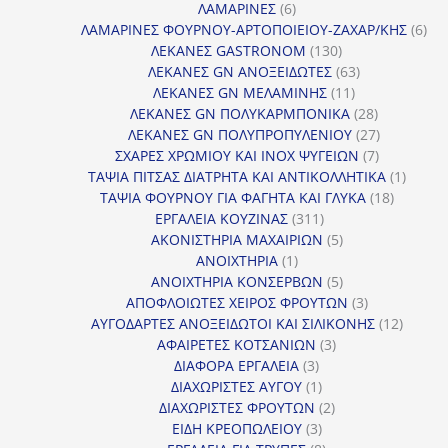
6
προϊόντα
ΛΑΜΑΡΙΝΕΣ
6
προϊόντα
6
ΛΑΜΑΡΙΝΕΣ ΦΟΥΡΝΟΥ-ΑΡΤΟΠΟΙΕΙΟΥ-ΖΑΧΑΡ/ΚΗΣ
6
130
προ
ΛΕΚΑΝΕΣ GASTRONOM
130
προϊόντα
63
ΛΕΚΑΝΕΣ GN ΑΝΟΞΕΙΔΩΤΕΣ
63
11
προϊόντα
ΛΕΚΑΝΕΣ GN ΜΕΛΑΜΙΝΗΣ
11
προϊόντα
28
ΛΕΚΑΝΕΣ GN ΠΟΛΥΚΑΡΜΠΟΝΙΚΑ
28
προϊόντα
27
ΛΕΚΑΝΕΣ GN ΠΟΛΥΠΡΟΠΥΛΕΝΙΟΥ
27
7
προϊόντα
ΣΧΑΡΕΣ ΧΡΩΜΙΟΥ ΚΑΙ INOX ΨΥΓΕΙΩΝ
7
προϊόντα
1
ΤΑΨΙΑ ΠΙΤΣΑΣ ΔΙΑΤΡΗΤΑ ΚΑΙ ΑΝΤΙΚΟΛΛΗΤΙΚΑ
1
18
προϊόν
ΤΑΨΙΑ ΦΟΥΡΝΟΥ ΓΙΑ ΦΑΓΗΤΑ ΚΑΙ ΓΛΥΚΑ
18
311
προϊόντ
ΕΡΓΑΛΕΙΑ ΚΟΥΖΙΝΑΣ
311
προϊόντα
5
ΑΚΟΝΙΣΤΗΡΙΑ ΜΑΧΑΙΡΙΩΝ
5
1
προϊόντα
ΑΝΟΙΧΤΗΡΙΑ
1
προϊόν
5
ΑΝΟΙΧΤΗΡΙΑ ΚΟΝΣΕΡΒΩΝ
5
προϊόντα
3
ΑΠΟΦΛΟΙΩΤΕΣ ΧΕΙΡΟΣ ΦΡΟΥΤΩΝ
3
προϊόντα
12
ΑΥΓΟΔΑΡΤΕΣ ΑΝΟΞΕΙΔΩΤΟΙ ΚΑΙ ΣΙΛΙΚΟΝΗΣ
12
3
προϊόν
ΑΦΑΙΡΕΤΕΣ ΚΟΤΣΑΝΙΩΝ
3
3
προϊόντα
ΔΙΑΦΟΡΑ ΕΡΓΑΛΕΙΑ
3
προϊόντα
1
ΔΙΑΧΩΡΙΣΤΕΣ ΑΥΓΟΥ
1
προϊόν
2
ΔΙΑΧΩΡΙΣΤΕΣ ΦΡΟΥΤΩΝ
2
3
προϊόντα
ΕΙΔΗ ΚΡΕΟΠΩΛΕΙΟΥ
3