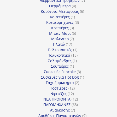
προϊόντα
7
Θερμαντικά Τροφίμων
7
4
προϊόντα
Θερμόμετρα
4
προϊόντα
6
Καρότσια Μεταφοράς
6
1
προϊόντα
Καφετιέρες
1
προϊόν
3
Κρεατομηχανές
3
3
προϊόντα
Κρεπιέρες
3
προϊόντα
5
Μπαιν Μαρί
5
7
προϊόντα
Μπλέντερ
7
17
προϊόντα
Πλατώ
17
προϊόντα
1
Πολτοποιητές
1
προϊόν
15
Πολυκοπτικά
15
1
προϊόντα
Σαλαμάνδρες
1
1
προϊόν
Σουπιέρες
1
προϊόν
3
Συσκευές Pancake
3
προϊόντα
1
Συσκευές για Hot Dog
1
2
προϊόν
Ταχυζυμωτήρια
2
12
προϊόντα
Τοστιέρες
12
12
προϊόντα
Φριτέζες
12
προϊόντα
12
ΝΕΑ ΠΡΟΪΟΝΤΑ
12
προϊόντα
68
ΠΑΓΟΜΗΧΑΝΕΣ
68
7
προϊόντα
Ανάδευσης
7
προϊόντα
9
Αποθήκες Παγομηχανών
9