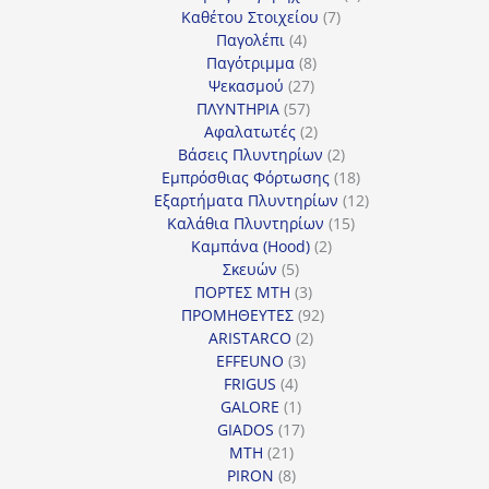
7
προϊόντα
Καθέτου Στοιχείου
7
4
προϊόντα
Παγολέπι
4
προϊόντα
8
Παγότριμμα
8
27
προϊόντα
Ψεκασμού
27
57
προϊόντα
ΠΛΥΝΤΗΡΙΑ
57
προϊόντα
2
Αφαλατωτές
2
προϊόντα
2
Βάσεις Πλυντηρίων
2
προϊόντα
18
Εμπρόσθιας Φόρτωσης
18
προϊόντα
12
Εξαρτήματα Πλυντηρίων
12
15
προϊόντα
Καλάθια Πλυντηρίων
15
2
προϊόντα
Καμπάνα (Hood)
2
5
προϊόντα
Σκευών
5
προϊόντα
3
ΠΟΡΤΕΣ MTH
3
προϊόντα
92
ΠΡΟΜΗΘΕΥΤΕΣ
92
2
προϊόντα
ARISTARCO
2
3
προϊόντα
EFFEUNO
3
4
προϊόντα
FRIGUS
4
προϊόντα
1
GALORE
1
προϊόν
17
GIADOS
17
21
προϊόντα
MTH
21
προϊόντα
8
PIRON
8