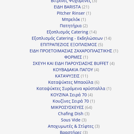
3
προϊόντα
Βιτρίνες Ψυχόμενες
3
21
προϊόντα
ΕΙΔΗ BARISTA
21
προϊόντα
1
Pitcher Rinser
1
1
προϊόν
Μπρελόκ
1
προϊόν
2
Πατητήρια
2
προϊόντα
14
Εξοπλισμός Catering
14
προϊόντα
14
Εξοπλισμός Catering - Εκδηλώσεων
14
5
προϊόντα
ΕΠΙΤΡΑΠΕΖΙΟΣ ΕΞΟΠΛΙΣΜΟΣ
5
προϊόντα
1
ΕΙΔΗ ΠΡΟΕΤΟΙΜΑΣΙΑΣ ΖΑΧΑΡΟΠΛΑΣΤΙΚΗΣ
1
1
προϊόν
ΦΟΡΜΕΣ
1
προϊόν
4
ΣΚΕΥΗ ΚΑΙ ΕΙΔΗ ΠΑΡΟΥΣΙΑΣΗΣ BUFFET
4
4
προϊόντα
ΚΟΥΒΑΔΑΚΙΑ ΠΑΓΟΥ
4
11
προϊόντα
ΚΑΤΑΨΥΞΕΙΣ
11
προϊόντα
6
Καταψύκτες Μπαούλα
6
προϊόντα
1
Καταψύκτες Συρόμενα κρύσταλλα
1
4
προϊόν
ΚΟΥΖΙΝΑ Σειρά 70
4
προϊόντα
1
Κουζίνες Σειρά 70
1
64
προϊόν
ΜΙΚΡΟΣΥΣΚΕΥΕΣ
64
3
προϊόντα
Chafing Dish
3
3
προϊόντα
Sous Vide
3
προϊόντα
3
Αποχυμωτές & Στίφτες
3
3
προϊόντα
Βραστήρες
3