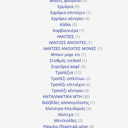
3
προϊόντα
Βάσεις φούρνου
3
5
προϊόντα
Ερμάρια
5
προϊόντα
1
Ερμάριο επιτοίχιο
1
4
προϊόν
Ερμάριο κέντρου
4
3
προϊόντα
Κάδοι
3
προϊόντα
1
Καρβουνιέρα
1
1
προϊόν
ΛΑΝΤΖΕΣ
1
προϊόν
1
ΛΑΝΤΖΕΣ ΑΝΟΙΧΤΕΣ
1
προϊόν
1
ΛΑΝΤΖΕΣ ΑΝΟΙΧΤΕΣ ΜΟΝΕΣ
1
1
προϊόν
Μπαιν μαρι s/s
1
προϊόν
1
Σταθμός cocktail
1
3
προϊόν
Συρτάρια καφέ
3
12
προϊόντα
Τραπέζια
12
προϊόντα
2
Τραπέζι απλύτων
2
προϊόντα
6
Τραπέζι επιτοίχιο
6
4
προϊόντα
Τραπέζι κέντρου
4
προϊόντα
36
ΑΝΤΑΛΛΑΚΤΙΚΑ MTH
36
προϊόντα
1
Βαλβίδες αποσυμπίεσης
1
4
προϊόν
Κλείστρα-Κλειδαριές
4
1
προϊόντα
Λάστιχα
1
προϊόν
2
Μεντεσέδες
2
προϊόντα
4
Ράουλα-Πλαστικά μέρη
4