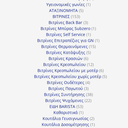
1
προϊόντα
Υγειονομικές γωνίες
1
5
προϊόν
ΑΤΑΞΙΝΟΜΗΤΑ
5
153
προϊόντα
ΒΙΤΡΙΝΕΣ
153
προϊόντα
3
Βιτρίνες Back Bar
3
προϊόντα
1
Βιτρίνες Mπύρας Subzero
1
1
προϊόν
Βιτρίνες Self Service
1
προϊόν
1
Βιτρίνες Επιτραπέζιες για GN
1
15
προϊόν
Βιτρίνες Θερμαινόμενες
15
5
προϊόντα
Βιτρίνες Κατάψυξης
5
6
προϊόντα
Βιτρίνες Κρασιών
6
προϊόντα
12
Βιτρίνες Κρεοπωλείου
12
προϊόντα
6
Βιτρίνες Κρεοπωλείου με μοτέρ
6
προϊόντα
5
Βιτρίνες Κρεοπωλείου χωρίς μοτέρ
5
4
προϊόντα
Βιτρίνες Ουδέτερες
4
3
προϊόντα
Βιτρίνες Παγωτού
3
προϊόντα
38
Βιτρίνες Συντήρησης
38
22
προϊόντα
Βιτρίνες Ψυχόμενες
22
53
προϊόντα
ΕΙΔΗ BARISTA
53
προϊόντα
1
Καθαριστικά
1
προϊόν
2
Κουτάλια Γευσιγνωσίας
2
προϊόντα
1
Κουτάλια Δοσομέτρησης
1