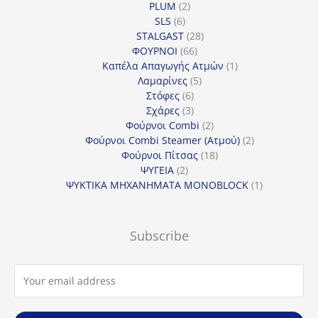
2
προϊόντα
PLUM
2
6
προϊόντα
SLS
6
προϊόντα
28
STALGAST
28
66
προϊόντα
ΦΟΥΡΝΟΙ
66
προϊόντα
1
Καπέλα Απαγωγής Ατμών
1
5
προϊόν
Λαμαρίνες
5
6
προϊόντα
Στόφες
6
προϊόντα
3
Σχάρες
3
προϊόντα
2
Φούρνοι Combi
2
προϊόντα
2
Φούρνοι Combi Steamer (Ατμού)
2
18
προϊόντα
Φούρνοι Πίτσας
18
2
προϊόντα
ΨΥΓΕΙΑ
2
προϊόντα
1
ΨΥΚΤΙΚΑ ΜΗΧΑΝΗΜΑΤΑ MONOBLOCK
1
προϊόν
Subscribe