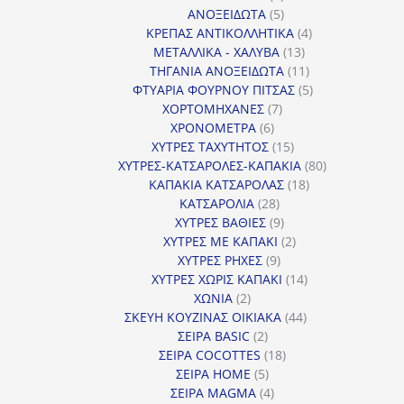
προϊόντα
5
ΑΝΟΞΕΙΔΩΤΑ
5
προϊόντα
4
ΚΡΕΠΑΣ ΑΝΤΙΚΟΛΛΗΤΙΚΑ
4
13
προϊόντα
ΜΕΤΑΛΛΙΚΑ - ΧΑΛΥΒΑ
13
προϊόντα
11
ΤΗΓΑΝΙΑ ΑΝΟΞΕΙΔΩΤΑ
11
προϊόντα
5
ΦΤΥΑΡΙΑ ΦΟΥΡΝΟΥ ΠΙΤΣΑΣ
5
7
προϊόντα
ΧΟΡΤΟΜΗΧΑΝΕΣ
7
6
προϊόντα
ΧΡΟΝΟΜΕΤΡΑ
6
προϊόντα
15
ΧΥΤΡΕΣ ΤΑΧΥΤΗΤΟΣ
15
προϊόντα
80
ΧΥΤΡΕΣ-ΚΑΤΣΑΡΟΛΕΣ-ΚΑΠΑΚΙΑ
80
18
προϊόντα
ΚΑΠΑΚΙΑ ΚΑΤΣΑΡΟΛΑΣ
18
28
προϊόντα
ΚΑΤΣΑΡΟΛΙΑ
28
προϊόντα
9
ΧΥΤΡΕΣ ΒΑΘΙΕΣ
9
προϊόντα
2
ΧΥΤΡΕΣ ΜΕ ΚΑΠΑΚΙ
2
9
προϊόντα
ΧΥΤΡΕΣ ΡΗΧΕΣ
9
προϊόντα
14
ΧΥΤΡΕΣ ΧΩΡΙΣ ΚΑΠΑΚΙ
14
2
προϊόντα
ΧΩΝΙΑ
2
προϊόντα
44
ΣΚΕΥΗ ΚΟΥΖΙΝΑΣ ΟΙΚΙΑΚΑ
44
2
προϊόντα
ΣΕΙΡΑ BASIC
2
προϊόντα
18
ΣΕΙΡΑ COCOTTES
18
5
προϊόντα
ΣΕΙΡΑ HOME
5
προϊόντα
4
ΣΕΙΡΑ MAGMA
4