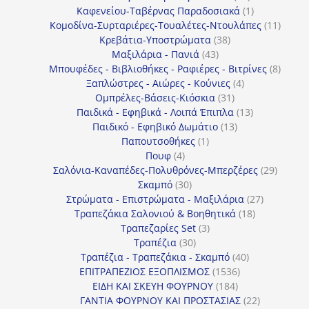
προϊόντα
1
Καφενείου-Ταβέρνας Παραδοσιακά
1
προϊόν
11
Κομοδίνα-Συρταριέρες-Τουαλέτες-Ντουλάπες
11
38
προϊόν
Κρεβάτια-Υποστρώματα
38
43
προϊόντα
Μαξιλάρια - Πανιά
43
προϊόντα
8
Μπουφέδες - Βιβλιοθήκες - Ραφιέρες - Βιτρίνες
8
4
προϊό
Ξαπλώστρες - Αιώρες - Κούνιες
4
31
προϊόντα
Ομπρέλες-Βάσεις-Κιόσκια
31
προϊόντα
13
Παιδικά - Εφηβικά - Λοιπά Έπιπλα
13
13
προϊόντα
Παιδικό - Εφηβικό Δωμάτιο
13
1
προϊόντα
Παπουτσοθήκες
1
4
προϊόν
Πουφ
4
προϊόντα
29
Σαλόνια-Καναπέδες-Πολυθρόνες-Μπερζέρες
29
30
προϊόν
Σκαμπό
30
προϊόντα
27
Στρώματα - Επιστρώματα - Μαξιλάρια
27
18
προϊόντα
Τραπεζάκια Σαλονιού & Βοηθητικά
18
3
προϊόντα
Τραπεζαρίες Set
3
30
προϊόντα
Τραπέζια
30
προϊόντα
40
Τραπέζια - Τραπεζάκια - Σκαμπό
40
1536
προϊόντα
ΕΠΙΤΡΑΠΕΖΙΟΣ ΕΞΟΠΛΙΣΜΟΣ
1536
184
προϊόντα
ΕΙΔΗ ΚΑΙ ΣΚΕΥΗ ΦΟΥΡΝΟΥ
184
προϊόντα
22
ΓΑΝΤΙΑ ΦΟΥΡΝΟΥ ΚΑΙ ΠΡΟΣΤΑΣΙΑΣ
22