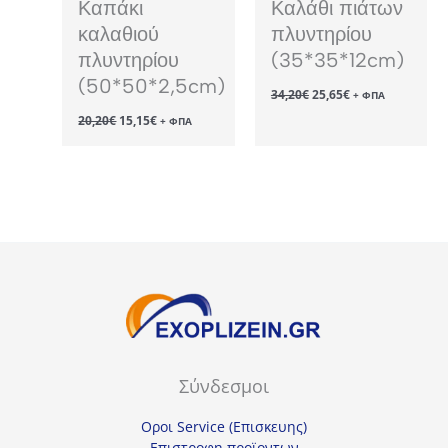
Καπάκι
Καλάθι πιάτων
καλαθιού
πλυντηρίου
πλυντηρίου
(35*35*12cm)
(50*50*2,5cm)
Original
Η
34,20
€
25,65
€
+ ΦΠΑ
price
τρέχουσα
Original
Η
20,20
€
15,15
€
was:
τιμή
+ ΦΠΑ
price
τρέχουσα
34,20€.
είναι:
was:
τιμή
25,65€.
20,20€.
είναι:
15,15€.
Σύνδεσμοι
Οροι Service (Επισκευης)
Επιστροφη προϊοντων