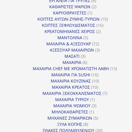
προϊόντα
8
ΕΡΓΑΛΕΙΑ ΓΙΑ ΤΡΥΠΕΣ
8
προϊόντα
2
ΚΑΘΑΡΙΣΤΕΣ ΨΑΡΙΩΝ
2
1
προϊόντα
ΚΑΡΥΟΘΡΑΥΣΤΕΣ
1
προϊόν
15
ΚΟΠΤΕΣ ΑΥΓΩΝ-ΖΥΜΗΣ-ΤΥΡΙΩΝ
15
16
προϊόντα
ΚΟΠΤΕΣ ΞΕΦΛΟΥΔΙΣΜΑΤΟΣ
16
2
προϊόντα
ΚΡΕΑΤΟΜΗΧΑΝΕΣ ΧΕΙΡΟΣ
2
5
προϊόντα
ΜΑΝΤΟΛΙΝΑ
5
προϊόντα
72
ΜΑΧΑΙΡΙΑ & ΑΞΕΣΟΥΑΡ
72
προϊόντα
3
ΑΞΕΣΟΥΑΡ ΜΑΧΑΙΡΙΩΝ
3
3
προϊόντα
ΜΑΣΑΤΙ
3
προϊόντα
6
ΜΑΧΑΙΡΙΑ
6
προϊόντα
13
ΜΑΧΑΙΡΙΑ CHEF ΜΕ ΧΡΩΜΑΤΙΣΤΗ ΛΑΒΗ
13
16
προϊόντ
ΜΑΧΑΙΡΙΑ ΓΙΑ SUSHI
16
προϊόντα
10
ΜΑΧΑΙΡΙΑ ΚΟΥΖΙΝΑΣ
10
10
προϊόντα
ΜΑΧΑΙΡΙΑ ΚΡΕΑΤΟΣ
10
προϊόντα
7
ΜΑΧΑΙΡΙΑ ΞΕΚΟΚΚΑΛΙΣΜΑΤΟΣ
7
1
προϊόντα
ΜΑΧΑΙΡΙΑ ΤΥΡΙΟΥ
1
προϊόν
3
ΜΑΧΑΙΡΙΑ ΨΩΜΙΟΥ
3
1
προϊόντα
ΜΗΛΟΚΑΘΑΡΙΣΤΕΣ
1
προϊόν
5
ΜΗΧΑΝΕΣ ΖΥΜΑΡΙΚΩΝ
5
8
προϊόντα
ΞΥΛΑ ΚΟΠΗΣ
8
προϊόντα
20
ΠΛΑΚΕΣ ΠΟΛΥΑΙΘΥΛΕΝΙΟΥ
20