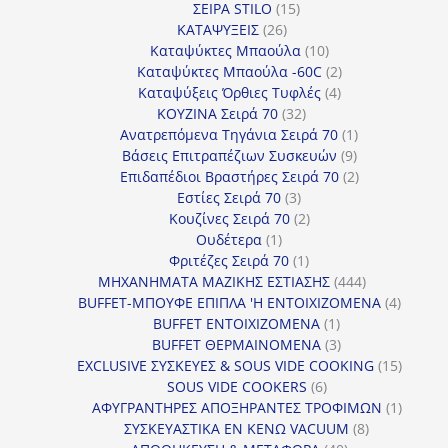
15
προϊόντα
ΣΕΙΡΑ STILO
15
26
προϊόντα
ΚΑΤΑΨΥΞΕΙΣ
26
προϊόντα
10
Καταψύκτες Μπαούλα
10
προϊόντα
2
Καταψύκτες Μπαούλα -60C
2
4
προϊόντα
Καταψύξεις Όρθιες Τυφλές
4
32
προϊόντα
ΚΟΥΖΙΝΑ Σειρά 70
32
προϊόντα
1
Ανατρεπόμενα Τηγάνια Σειρά 70
1
9
προϊόν
Βάσεις Επιτραπέζιων Συσκευών
9
προϊόντα
2
Επιδαπέδιοι Βραστήρες Σειρά 70
2
3
προϊόντα
Εστίες Σειρά 70
3
προϊόντα
2
Κουζίνες Σειρά 70
2
1
προϊόντα
Ουδέτερα
1
προϊόν
1
Φριτέζες Σειρά 70
1
προϊόν
444
ΜΗΧΑΝΗΜΑΤΑ ΜΑΖΙΚΗΣ ΕΣΤΙΑΣΗΣ
444
προϊόντα
4
BUFFET-ΜΠΟΥΦΕ ΕΠΙΠΛΑ 'Η ΕΝΤΟΙΧΙΖΟΜΕΝΑ
4
1
προϊόν
BUFFET ΕΝΤΟΙΧΙΖΟΜΕΝΑ
1
προϊόν
3
BUFFET ΘΕΡΜΑΙΝΟΜΕΝΑ
3
προϊόντα
15
EXCLUSIVE ΣΥΣΚΕΥΕΣ & SOUS VIDE COOKING
15
6
προϊόν
SOUS VIDE COOKERS
6
προϊόντα
1
ΑΦΥΓΡΑΝΤΗΡΕΣ ΑΠΟΞΗΡΑΝΤΕΣ ΤΡΟΦΙΜΩΝ
1
8
προϊόν
ΣΥΣΚΕΥΑΣΤΙΚΑ ΕΝ ΚΕΝΩ VACUUM
8