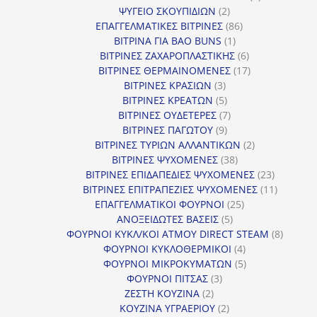
2
προϊόντα
ΨΥΓΕΙΟ ΣΚΟΥΠΙΔΙΩΝ
2
προϊόντα
86
ΕΠΑΓΓΕΛΜΑΤΙΚΕΣ ΒΙΤΡΙΝΕΣ
86
1
προϊόντα
ΒΙΤΡΙΝΑ ΓΙΑ BAO BUNS
1
προϊόν
6
ΒΙΤΡΙΝΕΣ ΖΑΧΑΡΟΠΛΑΣΤΙΚΗΣ
6
προϊόντα
17
ΒΙΤΡΙΝΕΣ ΘΕΡΜΑΙΝΟΜΕΝΕΣ
17
3
προϊόντα
ΒΙΤΡΙΝΕΣ ΚΡΑΣΙΩΝ
3
προϊόντα
5
ΒΙΤΡΙΝΕΣ ΚΡΕΑΤΩΝ
5
προϊόντα
7
ΒΙΤΡΙΝΕΣ ΟΥΔΕΤΕΡΕΣ
7
9
προϊόντα
ΒΙΤΡΙΝΕΣ ΠΑΓΩΤΟΥ
9
προϊόντα
2
ΒΙΤΡΙΝΕΣ ΤΥΡΙΩΝ ΑΛΛΑΝΤΙΚΩΝ
2
38
προϊόντα
ΒΙΤΡΙΝΕΣ ΨΥΧΟΜΕΝΕΣ
38
προϊόντα
23
ΒΙΤΡΙΝΕΣ ΕΠΙΔΑΠΕΔΙΕΣ ΨΥΧΟΜΕΝΕΣ
23
προϊόντα
11
ΒΙΤΡΙΝΕΣ ΕΠΙΤΡΑΠΕΖΙΕΣ ΨΥΧΟΜΕΝΕΣ
11
25
προϊόντ
ΕΠΑΓΓΕΛΜΑΤΙΚΟΙ ΦΟΥΡΝΟΙ
25
5
προϊόντα
ΑΝΟΞΕΙΔΩΤΕΣ ΒΑΣΕΙΣ
5
προϊόντα
8
ΦΟΥΡΝΟΙ ΚΥΚΛ/ΚΟΙ ΑΤΜΟΥ DIRECT STEAM
8
4
προϊόν
ΦΟΥΡΝΟΙ ΚΥΚΛΟΘΕΡΜΙΚΟΙ
4
προϊόντα
5
ΦΟΥΡΝΟΙ ΜΙΚΡΟΚΥΜΑΤΩΝ
5
3
προϊόντα
ΦΟΥΡΝΟΙ ΠΙΤΣΑΣ
3
2
προϊόντα
ΖΕΣΤΗ ΚΟΥΖΙΝΑ
2
προϊόντα
2
ΚΟΥΖΙΝΑ ΥΓΡΑΕΡΙΟΥ
2