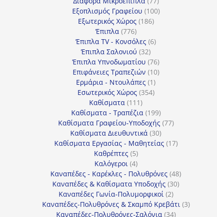
77
προϊόντα
Διάφορα Μικροέπιπλα
77
προϊόντα
100
Εξοπλισμός Γραφείου
100
186
προϊόντα
Εξωτερικός Χώρος
186
776
προϊόντα
Έπιπλα
776
προϊόντα
6
Έπιπλα TV - Κονσόλες
6
32
προϊόντα
Έπιπλα Σαλονιού
32
προϊόντα
76
Έπιπλα Υπνοδωματίου
76
10
προϊόντα
Επιφάνειες Τραπεζιών
10
1
προϊόντα
Ερμάρια - Ντουλάπες
1
354
προϊόν
Εσωτερικός Χώρος
354
111
προϊόντα
Καθίσματα
111
προϊόντα
199
Καθίσματα - Τραπέζια
199
προϊόντα
77
Καθίσματα Γραφείου-Υποδοχής
77
30
προϊόντα
Καθίσματα Διευθυντικά
30
προϊόντα
17
Καθίσματα Εργασίας - Μαθητείας
17
5
προϊόντα
Καθρέπτες
5
4
προϊόντα
Καλόγεροι
4
προϊόντα
48
Καναπέδες - Καρέκλες - Πολυθρόνες
48
30
προϊόντα
Καναπέδες & Καθίσματα Υποδοχής
30
2
προϊόντα
Καναπέδες Γωνία-Πολυμορφικοί
2
προϊόντα
3
Καναπέδες-Πολυθρόνες & Σκαμπό Κρεβάτι
3
34
προϊόντ
Καναπέδες-Πολυθρόνες-Σαλόνια
34