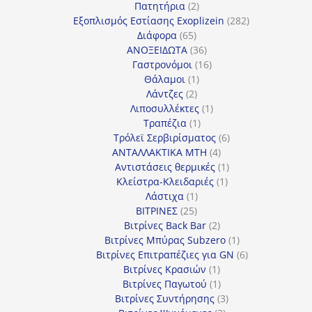
2
προϊόν
Πατητήρια
2
προϊόντα
282
Εξοπλισμός Εστίασης Exoplizein
282
65
προϊόντα
Διάφορα
65
προϊόντα
36
ΑΝΟΞΕΙΔΩΤΑ
36
προϊόντα
16
Γαστρονόμοι
16
1
προϊόντα
Θάλαμοι
1
2
προϊόν
Λάντζες
2
προϊόντα
1
Λιποσυλλέκτες
1
1
προϊόν
Τραπέζια
1
προϊόν
6
Τρόλεϊ Σερβιρίσματος
6
4
προϊόντα
ΑΝΤΑΛΛΑΚΤΙΚΑ MTH
4
προϊόντα
1
Αντιστάσεις θερμικές
1
1
προϊόν
Κλείστρα-Κλειδαριές
1
1
προϊόν
Λάστιχα
1
25
προϊόν
ΒΙΤΡΙΝΕΣ
25
προϊόντα
2
Βιτρίνες Back Bar
2
προϊόντα
1
Βιτρίνες Mπύρας Subzero
1
προϊόν
6
Βιτρίνες Επιτραπέζιες για GN
6
1
προϊόντα
Βιτρίνες Κρασιών
1
προϊόν
1
Βιτρίνες Παγωτού
1
προϊόν
3
Βιτρίνες Συντήρησης
3