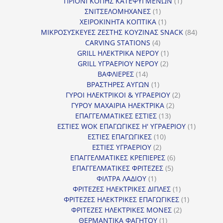
προϊόν
1
ΠΡΙΟΝΙ ΚΟΠΗΣ ΚΑΤΕΨΥΓΜΕΝΩΝ
1
1
προϊόν
ΣΝΙΤΣΕΛΟΜΗΧΑΝΕΣ
1
προϊόν
1
ΧΕΙΡΟΚΙΝΗΤΑ ΚΟΠΤΙΚΑ
1
προϊόν
84
ΜΙΚΡΟΣΥΣΚΕΥΕΣ ΖΕΣΤΗΣ ΚΟΥΖΙΝΑΣ SNACK
84
4
προϊόντ
CARVING STATIONS
4
προϊόντα
1
GRILL ΗΛΕΚΤΡΙΚΑ ΝΕΡΟΥ
1
2
προϊόν
GRILL ΥΓΡΑΕΡΙΟΥ ΝΕΡΟΥ
2
14
προϊόντα
ΒΑΦΛΙΕΡΕΣ
14
προϊόντα
1
ΒΡΑΣΤΗΡΕΣ ΑΥΓΩΝ
1
προϊόν
2
ΓΥΡΟΙ ΗΛΕΚΤΡΙΚΟΙ & ΥΓΡΑΕΡΙΟΥ
2
2
προϊόντα
ΓΥΡΟΥ ΜΑΧΑΙΡΙΑ ΗΛΕΚΤΡΙΚΑ
2
13
προϊόντα
ΕΠΑΓΓΕΛΜΑΤΙΚΕΣ ΕΣΤΙΕΣ
13
προϊόντα
1
ΕΣΤΙΕΣ WOK ΕΠΑΓΩΓΙΚΕΣ Η' ΥΓΡΑΕΡΙΟΥ
1
10
προϊόν
ΕΣΤΙΕΣ ΕΠΑΓΩΓΙΚΕΣ
10
2
προϊόντα
ΕΣΤΙΕΣ ΥΓΡΑΕΡΙΟΥ
2
προϊόντα
6
ΕΠΑΓΓΕΛΜΑΤΙΚΕΣ ΚΡΕΠΙΕΡΕΣ
6
5
προϊόντα
ΕΠΑΓΓΕΛΜΑΤΙΚΕΣ ΦΡΙΤΕΖΕΣ
5
1
προϊόντα
ΦΙΛΤΡΑ ΛΑΔΙΟΥ
1
προϊόν
1
ΦΡΙΤΕΖΕΣ ΗΛΕΚΤΡΙΚΕΣ ΔΙΠΛΕΣ
1
προϊόν
1
ΦΡΙΤΕΖΕΣ ΗΛΕΚΤΡΙΚΕΣ ΕΠΑΓΩΓΙΚΕΣ
1
2
προϊόν
ΦΡΙΤΕΖΕΣ ΗΛΕΚΤΡΙΚΕΣ ΜΟΝΕΣ
2
1
προϊόντα
ΘΕΡΜΑΝΤΙΚΑ ΦΑΓΗΤΟΥ
1