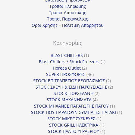
Τροποι Πληρωμης
Τροποι Αποστολης
Τροποι Παραγγελιας
Οροι Χρησης – Πολιτικη Απορρητου
Κατηγορίες
1
BLAST CHILLERS
1
προϊόν
1
Blast Chillers / Shock Freezers
1
2
προϊόν
Horeca Outlet
2
προϊόντα
46
SUPER ΠΡΟΣΦΟΡΕΣ
46
προϊόντα
2
STOCK ΕΠΙΤΡΑΠΕΖΙΟΣ ΕΞΟΠΛΙΣΜΟΣ
2
προϊόντα
2
STOCK ΣΚΕΥΗ & ΕΙΔΗ ΠΑΡΟΥΣΙΑΣΗΣ
2
2
προϊόντα
STOCK ΠΟΡΣΕΛΑΝΗ
2
4
προϊόντα
STOCK ΜΗΧΑΝΗΜΑΤΑ
4
προϊόντα
1
STOCK ΜΗΧΑΝΕΣ ΠΑΡΑΓΩΓΗΣ ΠΑΓΟΥ
1
προϊόν
1
STOCK ΠΟΥ ΠΑΡΑΓΟΥΝ ΣΥΜΠΑΓΕΣ ΠΑΓΑΚΙ
1
1
προϊόν
STOCK ΜΙΚΡΟΣΥΣΚΕΥΕΣ
1
προϊόν
1
STOCK GRILL ΗΛΕΚΤΡΙΚΑ
1
προϊόν
1
STOCK ΠΛΑΤΩ ΥΓΡΑΕΡΙΟΥ
1