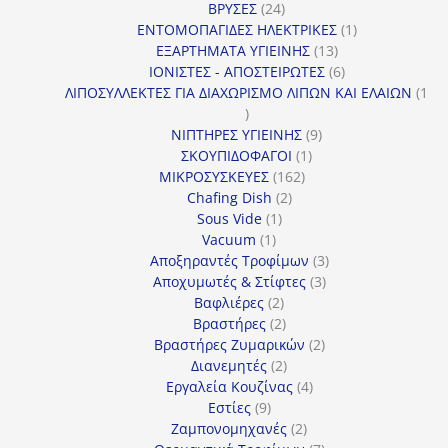
24
προϊό
ΒΡΥΣΕΣ
24
προϊόντα
1
ΕΝΤΟΜΟΠΑΓΙΔΕΣ ΗΛΕΚΤΡΙΚΕΣ
1
13
προϊόν
ΕΞΑΡΤΗΜΑΤΑ ΥΓΙΕΙΝΗΣ
13
προϊόντα
6
ΙΟΝΙΣΤΕΣ - ΑΠΟΣΤΕΙΡΩΤΕΣ
6
προϊόντα
ΛΙΠΟΣΥΛΛΕΚΤΕΣ ΓΙΑ ΔΙΑΧΩΡΙΣΜΟ ΛΙΠΩΝ ΚΑΙ ΕΛΑΙΩΝ
1
1
προϊόν
9
ΝΙΠΤΗΡΕΣ ΥΓΙΕΙΝΗΣ
9
1
προϊόντα
ΣΚΟΥΠΙΔΟΦΑΓΟΙ
1
162
προϊόν
ΜΙΚΡΟΣΥΣΚΕΥΕΣ
162
2
προϊόντα
Chafing Dish
2
1
προϊόντα
Sous Vide
1
1
προϊόν
Vacuum
1
προϊόν
3
Αποξηραντές Τροφίμων
3
3
προϊόντα
Αποχυμωτές & Στίφτες
3
2
προϊόντα
Βαφλιέρες
2
προϊόντα
2
Βραστήρες
2
προϊόντα
2
Βραστήρες Ζυμαρικών
2
2
προϊόντα
Διανεμητές
2
προϊόντα
4
Εργαλεία Κουζίνας
4
9
προϊόντα
Εστίες
9
προϊόντα
2
Ζαμπονομηχανές
2