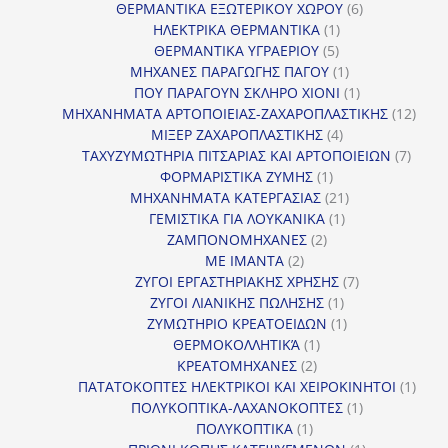
προϊόντα
6
ΘΕΡΜΑΝΤΙΚΑ ΕΞΩΤΕΡΙΚΟΥ ΧΩΡΟΥ
6
1
προϊόντα
ΗΛΕΚΤΡΙΚΑ ΘΕΡΜΑΝΤΙΚΑ
1
5
προϊόν
ΘΕΡΜΑΝΤΙΚΑ ΥΓΡΑΕΡΙΟΥ
5
προϊόντα
1
ΜΗΧΑΝΕΣ ΠΑΡΑΓΩΓΗΣ ΠΑΓΟΥ
1
προϊόν
1
ΠΟΥ ΠΑΡΑΓΟΥΝ ΣΚΛΗΡΟ ΧΙΟΝΙ
1
προϊόν
12
ΜΗΧΑΝΗΜΑΤΑ ΑΡΤΟΠΟΙΕΙΑΣ-ΖΑΧΑΡΟΠΛΑΣΤΙΚΗΣ
12
4
προϊ
ΜΙΞΕΡ ΖΑΧΑΡΟΠΛΑΣΤΙΚΗΣ
4
προϊόντα
7
ΤΑΧΥΖΥΜΩΤΗΡΙΑ ΠΙΤΣΑΡΙΑΣ ΚΑΙ ΑΡΤΟΠΟΙΕΙΩΝ
7
1
προϊό
ΦΟΡΜΑΡΙΣΤΙΚΑ ΖΥΜΗΣ
1
προϊόν
21
ΜΗΧΑΝΗΜΑΤΑ ΚΑΤΕΡΓΑΣΙΑΣ
21
1
προϊόντα
ΓΕΜΙΣΤΙΚΑ ΓΙΑ ΛΟΥΚΑΝΙΚΑ
1
2
προϊόν
ΖΑΜΠΟΝΟΜΗΧΑΝΕΣ
2
2
προϊόντα
ΜΕ ΙΜΑΝΤΑ
2
προϊόντα
7
ΖΥΓΟΙ ΕΡΓΑΣΤΗΡΙΑΚΗΣ ΧΡΗΣΗΣ
7
1
προϊόντα
ΖΥΓΟΙ ΛΙΑΝΙΚΗΣ ΠΩΛΗΣΗΣ
1
προϊόν
1
ΖΥΜΩΤΗΡΙΟ ΚΡΕΑΤΟΕΙΔΩΝ
1
1
προϊόν
ΘΕΡΜΟΚΟΛΛΗΤΙΚΆ
1
2
προϊόν
ΚΡΕΑΤΟΜΗΧΑΝΕΣ
2
προϊόντα
1
ΠΑΤΑΤΟΚΟΠΤΕΣ ΗΛΕΚΤΡΙΚΟΙ ΚΑΙ ΧΕΙΡΟΚΙΝΗΤΟΙ
1
1
προϊ
ΠΟΛΥΚΟΠΤΙΚΑ-ΛΑΧΑΝΟΚΟΠΤΕΣ
1
1
προϊόν
ΠΟΛΥΚΟΠΤΙΚΑ
1