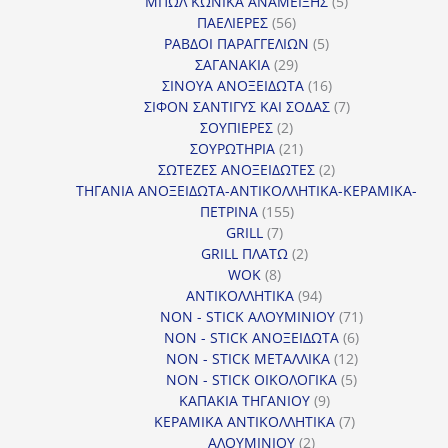
προϊόντα
5
ΜΠΩΛ ΚΩΝΙΚΑ ΑΝΑΜΕΙΞΗΣ
5
56
προϊόντα
ΠΑΕΛΙΕΡΕΣ
56
προϊόντα
5
ΡΑΒΔΟΙ ΠΑΡΑΓΓΕΛΙΩΝ
5
29
προϊόντα
ΣΑΓΑΝΑΚΙΑ
29
προϊόντα
16
ΣΙΝΟΥΑ ΑΝΟΞΕΙΔΩΤΑ
16
προϊόντα
7
ΣΙΦΟΝ ΣΑΝΤΙΓΥΣ ΚΑΙ ΣΟΔΑΣ
7
2
προϊόντα
ΣΟΥΠΙΕΡΕΣ
2
προϊόντα
21
ΣΟΥΡΩΤΗΡΙΑ
21
προϊόντα
2
ΣΩΤΕΖΕΣ ΑΝΟΞΕΙΔΩΤΕΣ
2
προϊόντα
ΤΗΓΑΝΙΑ ΑΝΟΞΕΙΔΩΤΑ-ΑΝΤΙΚΟΛΛΗΤΙΚΑ-ΚΕΡΑΜΙΚΑ-
155
ΠΕΤΡΙΝΑ
155
7
προϊόντα
GRILL
7
προϊόντα
2
GRILL ΠΛΑΤΩ
2
8
προϊόντα
WOK
8
προϊόντα
94
ΑΝΤΙΚΟΛΛΗΤΙΚΑ
94
προϊόντα
71
NON - STICK ΑΛΟΥΜΙΝΙΟΥ
71
6
προϊόντα
NON - STICK ΑΝΟΞΕΙΔΩΤΑ
6
12
προϊόντα
NON - STICK ΜΕΤΑΛΛΙΚΑ
12
5
προϊόντα
NON - STICK ΟΙΚΟΛΟΓΙΚΑ
5
9
προϊόντα
ΚΑΠΑΚΙΑ ΤΗΓΑΝΙΟΥ
9
προϊόντα
7
ΚΕΡΑΜΙΚΑ ΑΝΤΙΚΟΛΛΗΤΙΚΑ
7
2
προϊόντα
ΑΛΟΥΜΙΝΙΟΥ
2