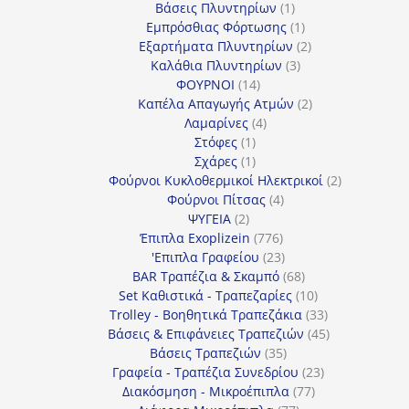
προϊόντα
1
Βάσεις Πλυντηρίων
1
προϊόν
1
Εμπρόσθιας Φόρτωσης
1
προϊόν
2
Εξαρτήματα Πλυντηρίων
2
3
προϊόντα
Καλάθια Πλυντηρίων
3
14
προϊόντα
ΦΟΥΡΝΟΙ
14
προϊόντα
2
Καπέλα Απαγωγής Ατμών
2
4
προϊόντα
Λαμαρίνες
4
1
προϊόντα
Στόφες
1
προϊόν
1
Σχάρες
1
προϊόν
2
Φούρνοι Κυκλοθερμικοί Ηλεκτρικοί
2
4
προϊόντα
Φούρνοι Πίτσας
4
2
προϊόντα
ΨΥΓΕΙΑ
2
προϊόντα
776
Έπιπλα Exoplizein
776
προϊόντα
23
'Επιπλα Γραφείου
23
προϊόντα
68
BAR Τραπέζια & Σκαμπό
68
προϊόντα
10
Set Καθιστικά - Τραπεζαρίες
10
προϊόντα
33
Trolley - Βοηθητικά Τραπεζάκια
33
προϊόντα
45
Βάσεις & Επιφάνειες Τραπεζιών
45
35
προϊόντα
Βάσεις Τραπεζιών
35
προϊόντα
23
Γραφεία - Τραπέζια Συνεδρίου
23
77
προϊόντα
Διακόσμηση - Μικροέπιπλα
77