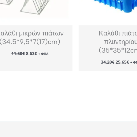
αλάθι μικρών πιάτων
Καλάθι πιάτ
(34,5*9,5*7(17)cm)
πλυντηρίο
(35*35*12c
Original
Η
11,50
€
8,63
€
+ ΦΠΑ
price
τρέχουσα
Original
Η
was:
τιμή
34,20
€
25,65
€
+ Φ
price
τρέ
11,50€.
είναι:
was:
τιμ
8,63€.
34,20€.
είν
25,