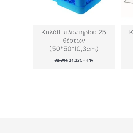
Καλάθι πλυντηρίου 25
Κ
θέσεων
(50*50*10,3cm)
Original
Η
32,30
€
24,23
€
+ ΦΠΑ
price
τρέχουσα
was:
τιμή
32,30€.
είναι:
24,23€.