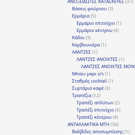
προϊ
3
ΑΝΟΞΕΙΔΩΤΕΣ ΚΑΤΑΣΚΕΥΕΣ
37
3
π
Βάσεις φούρνου
3
5
προϊόντα
Ερμάρια
5
προϊόντα
1
Ερμάριο επιτοίχιο
1
4
προϊόν
Ερμάριο κέντρου
4
3
προϊόντ
Κάδοι
3
προϊόντα
1
Καρβουνιέρα
1
1
προϊόν
ΛΑΝΤΖΕΣ
1
προϊόν
1
ΛΑΝΤΖΕΣ ΑΝΟΙΧΤΕΣ
1
προϊ
ΛΑΝΤΖΕΣ ΑΝΟΙΧΤΕΣ ΜΟΝ
1
Μπαιν μαρι s/s
1
προϊόν
1
Σταθμός cocktail
1
3
προϊόν
Συρτάρια καφέ
3
12
προϊόντα
Τραπέζια
12
προϊόντα
2
Τραπέζι απλύτων
2
προϊόν
6
Τραπέζι επιτοίχιο
6
4
προϊόν
Τραπέζι κέντρου
4
προϊόντ
36
ΑΝΤΑΛΛΑΚΤΙΚΑ MTH
36
προϊόντ
1
Βαλβίδες αποσυμπίεσης
1