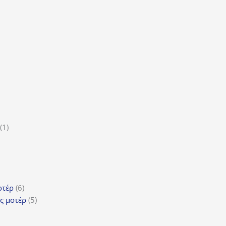
οϊόν
τα
ϊόντα
ροϊόν
1
1
5
προϊόν
ροϊόντα
τα
ϊόντα
6
οτέρ
6
προϊόντα
5
ς μοτέρ
5
προϊόντα
τα