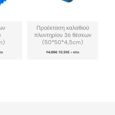
ων
Προέκταση καλαθιού
υ
πλυντηρίου 36 θέσεων
m)
(50*50*4,5cm)
Original
Η
14,00
€
10,50
€
ΠΑ
+ ΦΠΑ
χουσα
price
τρέχουσα
ή
was:
τιμή
αι:
14,00€.
είναι:
65€.
10,50€.