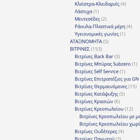
4
πρ
Κλείστρα-Κλειδαριές
4
1
προϊόν
Λάστιχα
1
προϊόν
2
Μεντεσέδες
2
προϊόντα
4
Ράουλα-Πλαστικά μέρη
4
1
προ
Υγειονομικές γωνίες
1
5
προϊόν
ΑΤΑΞΙΝΟΜΗΤΑ
5
153
προϊόντα
ΒΙΤΡΙΝΕΣ
153
προϊόντα
3
Βιτρίνες Back Bar
3
προϊόντα
1
Βιτρίνες Mπύρας Subzero
1
1
π
Βιτρίνες Self Service
1
προϊόν
Βιτρίνες Επιτραπέζιες για GN
1
Βιτρίνες Θερμαινόμενες
15
5
π
Βιτρίνες Κατάψυξης
5
6
προϊόν
Βιτρίνες Κρασιών
6
προϊόντα
12
Βιτρίνες Κρεοπωλείου
12
προ
Βιτρίνες Κρεοπωλείου με μ
Βιτρίνες Κρεοπωλείου χωρί
4
Βιτρίνες Ουδέτερες
4
3
προϊόν
Βιτρίνες Παγωτού
3