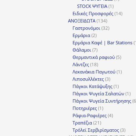
1
προϊόν
STOCK ΨΥΓΕΙΑ
1
προϊόν
14
Ειδικές Προσφορές
14
134
προϊόν
ΑΝΟΞΕΙΔΩΤΑ
134
προϊόντα
32
Γαστρονόμοι
32
2
προϊόντα
Ερμάρια
2
προϊόντα
Ερμάρια Καφέ | Bar Stations
7
Θάλαμοι
7
προϊόντα
5
Θερμαντικά ραφιού
5
18
προϊόν
Λάντζες
18
προϊόντα
1
Λεκανάκια Παγωτού
1
3
προϊόν
Λιποσυλλέκτες
3
προϊόντα
1
Πάγκοι Κατάψυξης
1
προϊόν
1
Πάγκοι Ψυγεία Σαλατών
1
πρ
Πάγκοι Ψυγεία Συντήρησης
1
Ποτηριέρες
1
προϊόν
4
Ράφια-Ραφιέρες
4
21
προϊόντα
Τραπέζια
21
προϊόντα
3
Τρόλεϊ Σερβιρίσματος
3