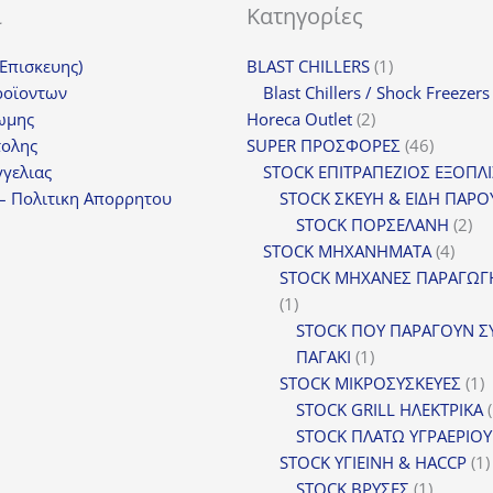
ι
Κατηγορίες
1
(Επισκευης)
BLAST CHILLERS
1
προϊόν
ροϊοντων
Blast Chillers / Shock Freezers
2
ωμης
Horeca Outlet
2
προϊόντα
46
τολης
SUPER ΠΡΟΣΦΟΡΕΣ
46
προϊόντ
γελιας
STOCK ΕΠΙΤΡΑΠΕΖΙΟΣ ΕΞΟΠΛ
– Πολιτικη Απορρητου
STOCK ΣΚΕΥΗ & ΕΙΔΗ ΠΑΡΟ
2
STOCK ΠΟΡΣΕΛΑΝΗ
2
4
πρ
STOCK ΜΗΧΑΝΗΜΑΤΑ
4
προϊ
STOCK ΜΗΧΑΝΕΣ ΠΑΡΑΓΩΓ
1
1
προϊόν
STOCK ΠΟΥ ΠΑΡΑΓΟΥΝ Σ
1
ΠΑΓΑΚΙ
1
προϊόν
1
STOCK ΜΙΚΡΟΣΥΣΚΕΥΕΣ
1
π
STOCK GRILL ΗΛΕΚΤΡΙΚΑ
STOCK ΠΛΑΤΩ ΥΓΡΑΕΡΙΟΥ
STOCK ΥΓΙΕΙΝΗ & HACCP
1
1
STOCK ΒΡΥΣΕΣ
1