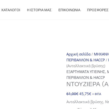
ΚΑΤΑΛΟΓΟΙ
Η ΙΣΤΟΡΙΑ ΜΑΣ
ΕΠΙΚΟΙΝΩΝΙΑ
ΠΡΟΣΦΟΡΈΣ
Αρχική σελίδα
/
ΜΗΧΑΝΗ
ΠΕΡΙΒΑΛΛΟΝ & HACCP
/
(Ανταλλακτικά βρύσης)
ΕΞΑΡΤΗΜΑΤΑ ΥΓΙΕΙΝΗΣ
,
ΠΕΡΙΒΑΛΛΟΝ & HACCP
ΝΤΟΥΖΙΈΡΑ (
Original
Η
61,00
€
45,75
€
+ ΦΠΑ
price
τρέχουσα
Ανταλλακτικά βρύσης. Ντ
was:
τιμή