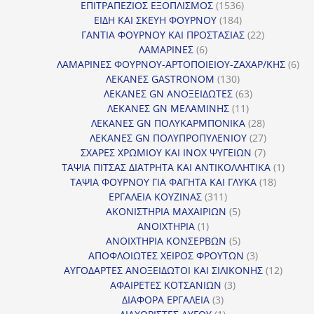
1536
προϊόντα
ΕΠΙΤΡΑΠΕΖΙΟΣ ΕΞΟΠΛΙΣΜΟΣ
1536
184
προϊόντα
ΕΙΔΗ ΚΑΙ ΣΚΕΥΗ ΦΟΥΡΝΟΥ
184
προϊόντα
22
ΓΑΝΤΙΑ ΦΟΥΡΝΟΥ ΚΑΙ ΠΡΟΣΤΑΣΙΑΣ
22
6
προϊόντα
ΛΑΜΑΡΙΝΕΣ
6
προϊόντα
6
ΛΑΜΑΡΙΝΕΣ ΦΟΥΡΝΟΥ-ΑΡΤΟΠΟΙΕΙΟΥ-ΖΑΧΑΡ/ΚΗΣ
6
130
προ
ΛΕΚΑΝΕΣ GASTRONOM
130
προϊόντα
63
ΛΕΚΑΝΕΣ GN ΑΝΟΞΕΙΔΩΤΕΣ
63
11
προϊόντα
ΛΕΚΑΝΕΣ GN ΜΕΛΑΜΙΝΗΣ
11
προϊόντα
28
ΛΕΚΑΝΕΣ GN ΠΟΛΥΚΑΡΜΠΟΝΙΚΑ
28
προϊόντα
27
ΛΕΚΑΝΕΣ GN ΠΟΛΥΠΡΟΠΥΛΕΝΙΟΥ
27
7
προϊόντα
ΣΧΑΡΕΣ ΧΡΩΜΙΟΥ ΚΑΙ INOX ΨΥΓΕΙΩΝ
7
προϊόντα
1
ΤΑΨΙΑ ΠΙΤΣΑΣ ΔΙΑΤΡΗΤΑ ΚΑΙ ΑΝΤΙΚΟΛΛΗΤΙΚΑ
1
18
προϊόν
ΤΑΨΙΑ ΦΟΥΡΝΟΥ ΓΙΑ ΦΑΓΗΤΑ ΚΑΙ ΓΛΥΚΑ
18
311
προϊόντ
ΕΡΓΑΛΕΙΑ ΚΟΥΖΙΝΑΣ
311
προϊόντα
5
ΑΚΟΝΙΣΤΗΡΙΑ ΜΑΧΑΙΡΙΩΝ
5
1
προϊόντα
ΑΝΟΙΧΤΗΡΙΑ
1
προϊόν
5
ΑΝΟΙΧΤΗΡΙΑ ΚΟΝΣΕΡΒΩΝ
5
προϊόντα
3
ΑΠΟΦΛΟΙΩΤΕΣ ΧΕΙΡΟΣ ΦΡΟΥΤΩΝ
3
προϊόντα
12
ΑΥΓΟΔΑΡΤΕΣ ΑΝΟΞΕΙΔΩΤΟΙ ΚΑΙ ΣΙΛΙΚΟΝΗΣ
12
3
προϊόν
ΑΦΑΙΡΕΤΕΣ ΚΟΤΣΑΝΙΩΝ
3
3
προϊόντα
ΔΙΑΦΟΡΑ ΕΡΓΑΛΕΙΑ
3
προϊόντα
1