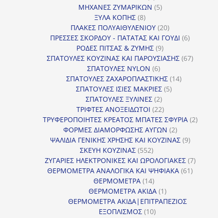
προϊόν
5
ΜΗΧΑΝΕΣ ΖΥΜΑΡΙΚΩΝ
5
8
προϊόντα
ΞΥΛΑ ΚΟΠΗΣ
8
προϊόντα
20
ΠΛΑΚΕΣ ΠΟΛΥΑΙΘΥΛΕΝΙΟΥ
20
προϊόντα
6
ΠΡΕΣΣΕΣ ΣΚΟΡΔΟΥ - ΠΑΤΑΤΑΣ ΚΑΙ ΓΟΥΔΙ
6
9
προϊόντα
ΡΟΔΕΣ ΠΙΤΣΑΣ & ΖΥΜΗΣ
9
προϊόντα
67
ΣΠΑΤΟΥΛΕΣ ΚΟΥΖΙΝΑΣ ΚΑΙ ΠΑΡΟΥΣΙΑΣΗΣ
67
6
προϊόντ
ΣΠΑΤΟΥΛΕΣ NYLON
6
προϊόντα
14
ΣΠΑΤΟΥΛΕΣ ΖΑΧΑΡΟΠΛΑΣΤΙΚΗΣ
14
5
προϊόντα
ΣΠΑΤΟΥΛΕΣ ΙΣΙΕΣ ΜΑΚΡΙΕΣ
5
2
προϊόντα
ΣΠΑΤΟΥΛΕΣ ΞΥΛΙΝΕΣ
2
προϊόντα
22
ΤΡΙΦΤΕΣ ΑΝΟΞΕΙΔΩΤΟΙ
22
προϊόντα
2
ΤΡΥΦΕΡΟΠΟΙΗΤΕΣ ΚΡΕΑΤΟΣ ΜΠΑΤΕΣ ΣΦΥΡΙΑ
2
2
προϊόν
ΦΟΡΜΕΣ ΔΙΑΜΟΡΦΩΣΗΣ ΑΥΓΩΝ
2
προϊόντα
9
ΨΑΛΙΔΙΑ ΓΕΝΙΚΗΣ ΧΡΗΣΗΣ ΚΑΙ ΚΟΥΖΙΝΑΣ
9
552
προϊόντα
ΣΚΕΥΗ ΚΟΥΖΙΝΑΣ
552
προϊόντα
7
ΖΥΓΑΡΙΕΣ ΗΛΕΚΤΡΟΝΙΚΕΣ ΚΑΙ ΩΡΟΛΟΓΙΑΚΕΣ
7
61
προϊόν
ΘΕΡΜΟΜΕΤΡΑ ΑΝΑΛΟΓΙΚΑ ΚΑΙ ΨΗΦΙΑΚΑ
61
14
προϊόντ
ΘΕΡΜΟΜΕΤΡΑ
14
προϊόντα
1
ΘΕΡΜΟΜΕΤΡΑ ΑΚΙΔΑ
1
προϊόν
ΘΕΡΜΟΜΕΤΡΑ ΑΚΙΔΑ|ΕΠΙΤΡΑΠΕΖΙΟΣ
10
ΕΞΟΠΛΙΣΜΟΣ
10