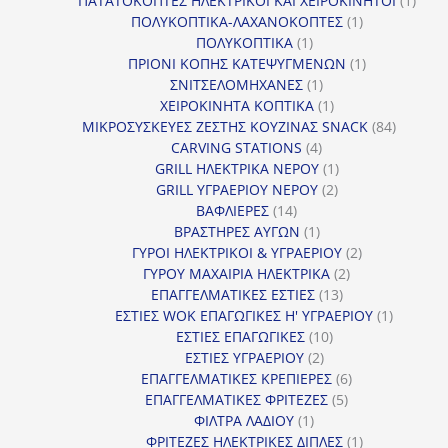
ΠΑΤΑΤΟΚΟΠΤΕΣ ΗΛΕΚΤΡΙΚΟΙ ΚΑΙ ΧΕΙΡΟΚΙΝΗΤΟΙ
1
1
προϊ
ΠΟΛΥΚΟΠΤΙΚΑ-ΛΑΧΑΝΟΚΟΠΤΕΣ
1
1
προϊόν
ΠΟΛΥΚΟΠΤΙΚΑ
1
προϊόν
1
ΠΡΙΟΝΙ ΚΟΠΗΣ ΚΑΤΕΨΥΓΜΕΝΩΝ
1
1
προϊόν
ΣΝΙΤΣΕΛΟΜΗΧΑΝΕΣ
1
προϊόν
1
ΧΕΙΡΟΚΙΝΗΤΑ ΚΟΠΤΙΚΑ
1
προϊόν
84
ΜΙΚΡΟΣΥΣΚΕΥΕΣ ΖΕΣΤΗΣ ΚΟΥΖΙΝΑΣ SNACK
84
4
προϊόντ
CARVING STATIONS
4
προϊόντα
1
GRILL ΗΛΕΚΤΡΙΚΑ ΝΕΡΟΥ
1
2
προϊόν
GRILL ΥΓΡΑΕΡΙΟΥ ΝΕΡΟΥ
2
14
προϊόντα
ΒΑΦΛΙΕΡΕΣ
14
προϊόντα
1
ΒΡΑΣΤΗΡΕΣ ΑΥΓΩΝ
1
προϊόν
2
ΓΥΡΟΙ ΗΛΕΚΤΡΙΚΟΙ & ΥΓΡΑΕΡΙΟΥ
2
2
προϊόντα
ΓΥΡΟΥ ΜΑΧΑΙΡΙΑ ΗΛΕΚΤΡΙΚΑ
2
13
προϊόντα
ΕΠΑΓΓΕΛΜΑΤΙΚΕΣ ΕΣΤΙΕΣ
13
προϊόντα
1
ΕΣΤΙΕΣ WOK ΕΠΑΓΩΓΙΚΕΣ Η' ΥΓΡΑΕΡΙΟΥ
1
10
προϊόν
ΕΣΤΙΕΣ ΕΠΑΓΩΓΙΚΕΣ
10
2
προϊόντα
ΕΣΤΙΕΣ ΥΓΡΑΕΡΙΟΥ
2
προϊόντα
6
ΕΠΑΓΓΕΛΜΑΤΙΚΕΣ ΚΡΕΠΙΕΡΕΣ
6
5
προϊόντα
ΕΠΑΓΓΕΛΜΑΤΙΚΕΣ ΦΡΙΤΕΖΕΣ
5
1
προϊόντα
ΦΙΛΤΡΑ ΛΑΔΙΟΥ
1
προϊόν
1
ΦΡΙΤΕΖΕΣ ΗΛΕΚΤΡΙΚΕΣ ΔΙΠΛΕΣ
1