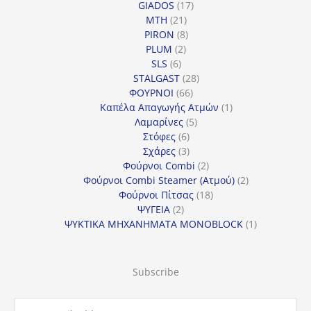
προϊόν
17
GIADOS
17
21
προϊόντα
MTH
21
προϊόντα
8
PIRON
8
2
προϊόντα
PLUM
2
6
προϊόντα
SLS
6
προϊόντα
28
STALGAST
28
66
προϊόντα
ΦΟΥΡΝΟΙ
66
προϊόντα
1
Καπέλα Απαγωγής Ατμών
1
5
προϊόν
Λαμαρίνες
5
6
προϊόντα
Στόφες
6
προϊόντα
3
Σχάρες
3
προϊόντα
2
Φούρνοι Combi
2
προϊόντα
2
Φούρνοι Combi Steamer (Ατμού)
2
18
προϊόντα
Φούρνοι Πίτσας
18
2
προϊόντα
ΨΥΓΕΙΑ
2
προϊόντα
1
ΨΥΚΤΙΚΑ ΜΗΧΑΝΗΜΑΤΑ MONOBLOCK
1
προϊόν
Subscribe