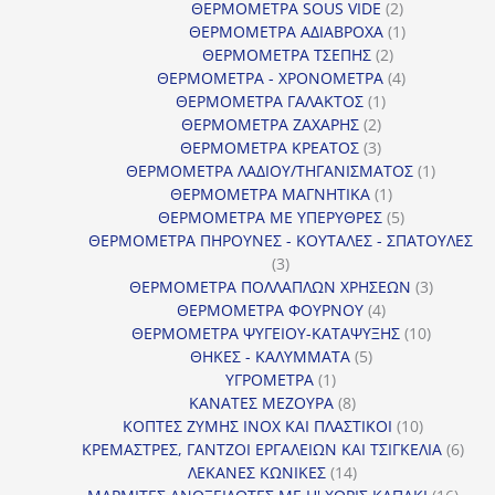
προϊόντα
2
ΘΕΡΜΟΜΕΤΡΑ SOUS VIDE
2
προϊόντα
1
ΘΕΡΜΟΜΕΤΡΑ ΑΔΙΑΒΡΟΧΑ
1
2
προϊόν
ΘΕΡΜΟΜΕΤΡΑ ΤΣΕΠΗΣ
2
προϊόντα
4
ΘΕΡΜΟΜΕΤΡΑ - ΧΡΟΝΟΜΕΤΡΑ
4
1
προϊόντα
ΘΕΡΜΟΜΕΤΡΑ ΓΑΛΑΚΤΟΣ
1
2
προϊόν
ΘΕΡΜΟΜΕΤΡΑ ΖΑΧΑΡΗΣ
2
προϊόντα
3
ΘΕΡΜΟΜΕΤΡΑ ΚΡΕΑΤΟΣ
3
προϊόντα
1
ΘΕΡΜΟΜΕΤΡΑ ΛΑΔΙΟΥ/ΤΗΓΑΝΙΣΜΑΤΟΣ
1
1
προϊόν
ΘΕΡΜΟΜΕΤΡΑ ΜΑΓΝΗΤΙΚΑ
1
προϊόν
5
ΘΕΡΜΟΜΕΤΡΑ ΜΕ ΥΠΕΡΥΘΡΕΣ
5
προϊόντα
ΘΕΡΜΟΜΕΤΡΑ ΠΗΡΟΥΝΕΣ - ΚΟΥΤΑΛΕΣ - ΣΠΑΤΟΥΛΕΣ
3
3
προϊόντα
3
ΘΕΡΜΟΜΕΤΡΑ ΠΟΛΛΑΠΛΩΝ ΧΡΗΣΕΩΝ
3
4
προϊόντ
ΘΕΡΜΟΜΕΤΡΑ ΦΟΥΡΝΟΥ
4
προϊόντα
10
ΘΕΡΜΟΜΕΤΡΑ ΨΥΓΕΙΟΥ-ΚΑΤΑΨΥΞΗΣ
10
5
προϊόντα
ΘΗΚΕΣ - ΚΑΛΥΜΜΑΤΑ
5
1
προϊόντα
ΥΓΡΟΜΕΤΡΑ
1
προϊόν
8
ΚΑΝΑΤΕΣ ΜΕΖΟΥΡΑ
8
προϊόντα
10
ΚΟΠΤΕΣ ΖΥΜΗΣ INOX ΚΑΙ ΠΛΑΣΤΙΚΟΙ
10
προϊόντα
6
ΚΡΕΜΑΣΤΡΕΣ, ΓΑΝΤΖΟΙ ΕΡΓΑΛΕΙΩΝ ΚΑΙ ΤΣΙΓΚΕΛΙΑ
6
14
προϊ
ΛΕΚΑΝΕΣ ΚΩΝΙΚΕΣ
14
προϊόντα
16