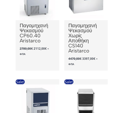
Παγομηχανή
Παγομηχανή
Ψεκασμού
Ψεκασμού
CP60.40
Χωρίς
Aristarco
Αποθήκη
CS140
Original
Η
2780,00
€
2112,00
€
+
Aristarco
price
τρέχουσα
ΦΠΑ
was:
τιμή
Original
Η
4470,00
€
3397,00
€
+
2780,00€.
είναι:
price
τρέχουσα
2112,00€.
ΦΠΑ
was:
τιμή
4470,00€.
είναι:
3397,00€.
Sale!
Sale!