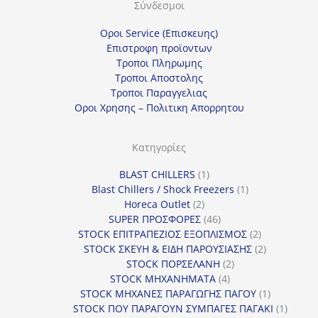
Σύνδεσμοι
Οροι Service (Επισκευης)
Επιστροφη προϊοντων
Τροποι Πληρωμης
Τροποι Αποστολης
Τροποι Παραγγελιας
Οροι Χρησης – Πολιτικη Απορρητου
Κατηγορίες
1
BLAST CHILLERS
1
προϊόν
1
Blast Chillers / Shock Freezers
1
2
προϊόν
Horeca Outlet
2
προϊόντα
46
SUPER ΠΡΟΣΦΟΡΕΣ
46
προϊόντα
2
STOCK ΕΠΙΤΡΑΠΕΖΙΟΣ ΕΞΟΠΛΙΣΜΟΣ
2
προϊόντα
2
STOCK ΣΚΕΥΗ & ΕΙΔΗ ΠΑΡΟΥΣΙΑΣΗΣ
2
2
προϊόντα
STOCK ΠΟΡΣΕΛΑΝΗ
2
4
προϊόντα
STOCK ΜΗΧΑΝΗΜΑΤΑ
4
προϊόντα
1
STOCK ΜΗΧΑΝΕΣ ΠΑΡΑΓΩΓΗΣ ΠΑΓΟΥ
1
προϊόν
1
STOCK ΠΟΥ ΠΑΡΑΓΟΥΝ ΣΥΜΠΑΓΕΣ ΠΑΓΑΚΙ
1