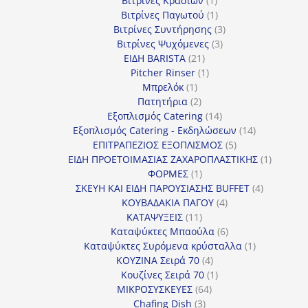
Βιτρίνες Κρασιών
1
προϊόν
1
Βιτρίνες Παγωτού
1
προϊόν
3
Βιτρίνες Συντήρησης
3
3
προϊόντα
Βιτρίνες Ψυχόμενες
3
21
προϊόντα
ΕΙΔΗ BARISTA
21
προϊόντα
1
Pitcher Rinser
1
1
προϊόν
Μπρελόκ
1
προϊόν
2
Πατητήρια
2
προϊόντα
14
Εξοπλισμός Catering
14
προϊόντα
14
Εξοπλισμός Catering - Εκδηλώσεων
14
5
προϊόντα
ΕΠΙΤΡΑΠΕΖΙΟΣ ΕΞΟΠΛΙΣΜΟΣ
5
προϊόντα
1
ΕΙΔΗ ΠΡΟΕΤΟΙΜΑΣΙΑΣ ΖΑΧΑΡΟΠΛΑΣΤΙΚΗΣ
1
1
προϊόν
ΦΟΡΜΕΣ
1
προϊόν
4
ΣΚΕΥΗ ΚΑΙ ΕΙΔΗ ΠΑΡΟΥΣΙΑΣΗΣ BUFFET
4
4
προϊόντα
ΚΟΥΒΑΔΑΚΙΑ ΠΑΓΟΥ
4
11
προϊόντα
ΚΑΤΑΨΥΞΕΙΣ
11
προϊόντα
6
Καταψύκτες Μπαούλα
6
προϊόντα
1
Καταψύκτες Συρόμενα κρύσταλλα
1
4
προϊόν
ΚΟΥΖΙΝΑ Σειρά 70
4
προϊόντα
1
Κουζίνες Σειρά 70
1
64
προϊόν
ΜΙΚΡΟΣΥΣΚΕΥΕΣ
64
3
προϊόντα
Chafing Dish
3