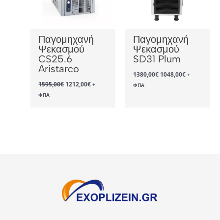
Παγομηχανή
Παγομηχανή
Ψεκασμού
Ψεκασμού
CS25.6
SD31 Plum
Aristarco
Original
Η
1380,00
€
1048,00
€
+
price
τρέχουσα
Original
Η
1595,00
€
1212,00
€
+
ΦΠΑ
was:
τιμή
price
τρέχουσα
ΦΠΑ
1380,00€.
είναι:
was:
τιμή
1048,00€.
1595,00€.
είναι:
1212,00€.