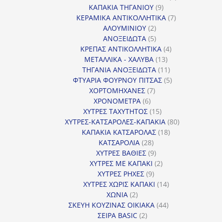
9
προϊόντα
ΚΑΠΑΚΙΑ ΤΗΓΑΝΙΟΥ
9
προϊόντα
7
ΚΕΡΑΜΙΚΑ ΑΝΤΙΚΟΛΛΗΤΙΚΑ
7
2
προϊόντα
ΑΛΟΥΜΙΝΙΟΥ
2
προϊόντα
5
ΑΝΟΞΕΙΔΩΤΑ
5
προϊόντα
4
ΚΡΕΠΑΣ ΑΝΤΙΚΟΛΛΗΤΙΚΑ
4
13
προϊόντα
ΜΕΤΑΛΛΙΚΑ - ΧΑΛΥΒΑ
13
προϊόντα
11
ΤΗΓΑΝΙΑ ΑΝΟΞΕΙΔΩΤΑ
11
προϊόντα
5
ΦΤΥΑΡΙΑ ΦΟΥΡΝΟΥ ΠΙΤΣΑΣ
5
7
προϊόντα
ΧΟΡΤΟΜΗΧΑΝΕΣ
7
6
προϊόντα
ΧΡΟΝΟΜΕΤΡΑ
6
προϊόντα
15
ΧΥΤΡΕΣ ΤΑΧΥΤΗΤΟΣ
15
προϊόντα
80
ΧΥΤΡΕΣ-ΚΑΤΣΑΡΟΛΕΣ-ΚΑΠΑΚΙΑ
80
18
προϊόντα
ΚΑΠΑΚΙΑ ΚΑΤΣΑΡΟΛΑΣ
18
28
προϊόντα
ΚΑΤΣΑΡΟΛΙΑ
28
προϊόντα
9
ΧΥΤΡΕΣ ΒΑΘΙΕΣ
9
προϊόντα
2
ΧΥΤΡΕΣ ΜΕ ΚΑΠΑΚΙ
2
9
προϊόντα
ΧΥΤΡΕΣ ΡΗΧΕΣ
9
προϊόντα
14
ΧΥΤΡΕΣ ΧΩΡΙΣ ΚΑΠΑΚΙ
14
2
προϊόντα
ΧΩΝΙΑ
2
προϊόντα
44
ΣΚΕΥΗ ΚΟΥΖΙΝΑΣ ΟΙΚΙΑΚΑ
44
2
προϊόντα
ΣΕΙΡΑ BASIC
2