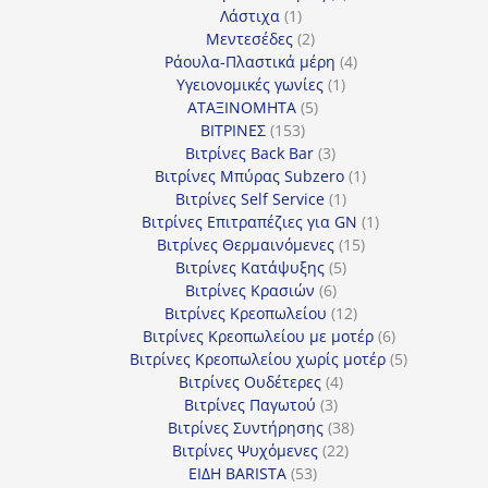
1
προϊόντα
Λάστιχα
1
προϊόν
2
Μεντεσέδες
2
προϊόντα
4
Ράουλα-Πλαστικά μέρη
4
1
προϊόντα
Υγειονομικές γωνίες
1
5
προϊόν
ΑΤΑΞΙΝΟΜΗΤΑ
5
153
προϊόντα
ΒΙΤΡΙΝΕΣ
153
προϊόντα
3
Βιτρίνες Back Bar
3
προϊόντα
1
Βιτρίνες Mπύρας Subzero
1
1
προϊόν
Βιτρίνες Self Service
1
προϊόν
1
Βιτρίνες Επιτραπέζιες για GN
1
15
προϊόν
Βιτρίνες Θερμαινόμενες
15
5
προϊόντα
Βιτρίνες Κατάψυξης
5
6
προϊόντα
Βιτρίνες Κρασιών
6
προϊόντα
12
Βιτρίνες Κρεοπωλείου
12
προϊόντα
6
Βιτρίνες Κρεοπωλείου με μοτέρ
6
προϊόντα
5
Βιτρίνες Κρεοπωλείου χωρίς μοτέρ
5
4
προϊόντα
Βιτρίνες Ουδέτερες
4
3
προϊόντα
Βιτρίνες Παγωτού
3
προϊόντα
38
Βιτρίνες Συντήρησης
38
22
προϊόντα
Βιτρίνες Ψυχόμενες
22
53
προϊόντα
ΕΙΔΗ BARISTA
53