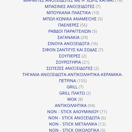
ΜΑΡΜΙΤΕΣ ΑΝΟΞΕΙΔΩΤΕΣ ΜΕ Η' ΧΩΡΙΣ ΚΑΠΑΚΙ
16
7
προϊ
ΜΠΑΣΙΝΕΣ ΑΝΟΞΕΙΔΩΤΕΣ
7
10
προϊόντα
ΜΠΟΥΚΑΛΙΑ ΠΛΑΣΤΙΚΑ
10
προϊόντα
5
ΜΠΩΛ ΚΩΝΙΚΑ ΑΝΑΜΕΙΞΗΣ
5
56
προϊόντα
ΠΑΕΛΙΕΡΕΣ
56
προϊόντα
5
ΡΑΒΔΟΙ ΠΑΡΑΓΓΕΛΙΩΝ
5
29
προϊόντα
ΣΑΓΑΝΑΚΙΑ
29
προϊόντα
16
ΣΙΝΟΥΑ ΑΝΟΞΕΙΔΩΤΑ
16
προϊόντα
7
ΣΙΦΟΝ ΣΑΝΤΙΓΥΣ ΚΑΙ ΣΟΔΑΣ
7
2
προϊόντα
ΣΟΥΠΙΕΡΕΣ
2
προϊόντα
21
ΣΟΥΡΩΤΗΡΙΑ
21
προϊόντα
2
ΣΩΤΕΖΕΣ ΑΝΟΞΕΙΔΩΤΕΣ
2
προϊόντα
ΤΗΓΑΝΙΑ ΑΝΟΞΕΙΔΩΤΑ-ΑΝΤΙΚΟΛΛΗΤΙΚΑ-ΚΕΡΑΜΙΚΑ-
155
ΠΕΤΡΙΝΑ
155
7
προϊόντα
GRILL
7
προϊόντα
2
GRILL ΠΛΑΤΩ
2
8
προϊόντα
WOK
8
προϊόντα
94
ΑΝΤΙΚΟΛΛΗΤΙΚΑ
94
προϊόντα
71
NON - STICK ΑΛΟΥΜΙΝΙΟΥ
71
6
προϊόντα
NON - STICK ΑΝΟΞΕΙΔΩΤΑ
6
12
προϊόντα
NON - STICK ΜΕΤΑΛΛΙΚΑ
12
5
προϊόντα
NON - STICK ΟΙΚΟΛΟΓΙΚΑ
5