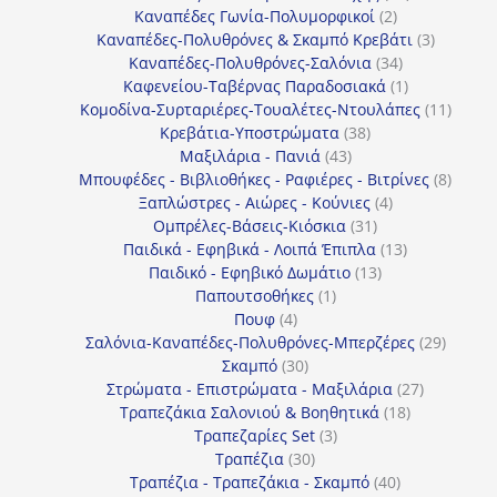
2
προϊόντα
Καναπέδες Γωνία-Πολυμορφικοί
2
προϊόντα
3
Καναπέδες-Πολυθρόνες & Σκαμπό Κρεβάτι
3
34
προϊόντ
Καναπέδες-Πολυθρόνες-Σαλόνια
34
προϊόντα
1
Καφενείου-Ταβέρνας Παραδοσιακά
1
προϊόν
11
Κομοδίνα-Συρταριέρες-Τουαλέτες-Ντουλάπες
11
38
προϊόν
Κρεβάτια-Υποστρώματα
38
43
προϊόντα
Μαξιλάρια - Πανιά
43
προϊόντα
8
Μπουφέδες - Βιβλιοθήκες - Ραφιέρες - Βιτρίνες
8
4
προϊό
Ξαπλώστρες - Αιώρες - Κούνιες
4
31
προϊόντα
Ομπρέλες-Βάσεις-Κιόσκια
31
προϊόντα
13
Παιδικά - Εφηβικά - Λοιπά Έπιπλα
13
13
προϊόντα
Παιδικό - Εφηβικό Δωμάτιο
13
1
προϊόντα
Παπουτσοθήκες
1
4
προϊόν
Πουφ
4
προϊόντα
29
Σαλόνια-Καναπέδες-Πολυθρόνες-Μπερζέρες
29
30
προϊόν
Σκαμπό
30
προϊόντα
27
Στρώματα - Επιστρώματα - Μαξιλάρια
27
18
προϊόντα
Τραπεζάκια Σαλονιού & Βοηθητικά
18
3
προϊόντα
Τραπεζαρίες Set
3
30
προϊόντα
Τραπέζια
30
προϊόντα
40
Τραπέζια - Τραπεζάκια - Σκαμπό
40