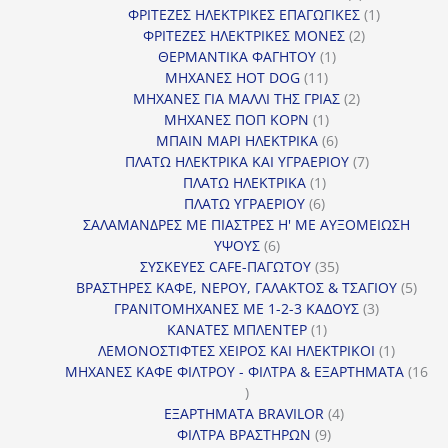
προϊόν
1
ΦΡΙΤΕΖΕΣ ΗΛΕΚΤΡΙΚΕΣ ΕΠΑΓΩΓΙΚΕΣ
1
2
προϊόν
ΦΡΙΤΕΖΕΣ ΗΛΕΚΤΡΙΚΕΣ ΜΟΝΕΣ
2
1
προϊόντα
ΘΕΡΜΑΝΤΙΚΑ ΦΑΓΗΤΟΥ
1
11
προϊόν
ΜΗΧΑΝΕΣ HOT DOG
11
προϊόντα
2
ΜΗΧΑΝΕΣ ΓΙΑ ΜΑΛΛΙ ΤΗΣ ΓΡΙΑΣ
2
1
προϊόντα
ΜΗΧΑΝΕΣ ΠΟΠ ΚΟΡΝ
1
προϊόν
6
ΜΠΑΙΝ ΜΑΡΙ ΗΛΕΚΤΡΙΚΑ
6
προϊόντα
7
ΠΛΑΤΩ ΗΛΕΚΤΡΙΚΑ ΚΑΙ ΥΓΡΑΕΡΙΟΥ
7
1
προϊόντα
ΠΛΑΤΩ ΗΛΕΚΤΡΙΚΑ
1
6
προϊόν
ΠΛΑΤΩ ΥΓΡΑΕΡΙΟΥ
6
προϊόντα
ΣΑΛΑΜΑΝΔΡΕΣ ΜΕ ΠΙΑΣΤΡΕΣ Η' ΜΕ ΑΥΞΟΜΕΙΩΣΗ
6
ΥΨΟΥΣ
6
προϊόντα
35
ΣΥΣΚΕΥΕΣ CAFE-ΠΑΓΩΤΟΥ
35
προϊόντα
5
ΒΡΑΣΤΗΡΕΣ ΚΑΦΕ, ΝΕΡΟΥ, ΓΑΛΑΚΤΟΣ & ΤΣΑΓΙΟΥ
5
3
προϊ
ΓΡΑΝΙΤΟΜΗΧΑΝΕΣ ΜΕ 1-2-3 ΚΑΔΟΥΣ
3
1
προϊόντα
ΚΑΝΑΤΕΣ ΜΠΛΕΝΤΕΡ
1
προϊόν
1
ΛΕΜΟΝΟΣΤΙΦΤΕΣ ΧΕΙΡΟΣ ΚΑΙ ΗΛΕΚΤΡΙΚΟΙ
1
προϊόν
ΜΗΧΑΝΕΣ ΚΑΦΕ ΦΙΛΤΡΟΥ - ΦΙΛΤΡΑ & ΕΞΑΡΤΗΜΑΤΑ
16
16
προϊόντα
4
ΕΞΑΡΤΗΜΑΤΑ BRAVILOR
4
9
προϊόντα
ΦΙΛΤΡΑ ΒΡΑΣΤΗΡΩΝ
9