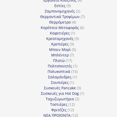
Εργαλεία Κουζίνας
4
9
προϊόντα
Εστίες
9
προϊόντα
2
Ζαμπονομηχανές
2
προϊόντα
7
Θερμαντικά Τροφίμων
7
4
προϊόντα
Θερμόμετρα
4
προϊόντα
6
Καρότσια Μεταφοράς
6
1
προϊόντα
Καφετιέρες
1
προϊόν
3
Κρεατομηχανές
3
3
προϊόντα
Κρεπιέρες
3
προϊόντα
5
Μπαιν Μαρί
5
7
προϊόντα
Μπλέντερ
7
17
προϊόντα
Πλατώ
17
προϊόντα
1
Πολτοποιητές
1
προϊόν
15
Πολυκοπτικά
15
1
προϊόντα
Σαλαμάνδρες
1
1
προϊόν
Σουπιέρες
1
προϊόν
3
Συσκευές Pancake
3
προϊόντα
1
Συσκευές για Hot Dog
1
2
προϊόν
Ταχυζυμωτήρια
2
12
προϊόντα
Τοστιέρες
12
12
προϊόντα
Φριτέζες
12
προϊόντα
12
ΝΕΑ ΠΡΟΪΟΝΤΑ
12