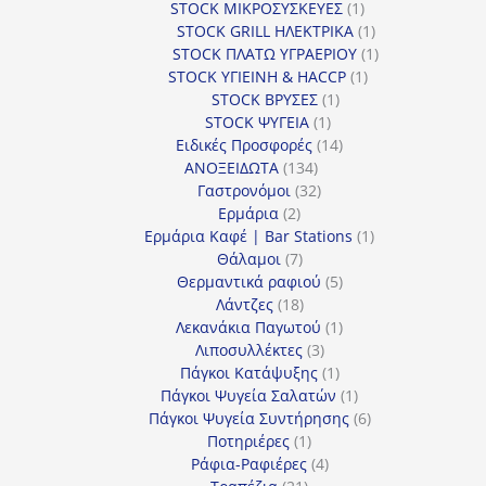
1
προϊόν
STOCK ΜΙΚΡΟΣΥΣΚΕΥΕΣ
1
προϊόν
1
STOCK GRILL ΗΛΕΚΤΡΙΚΑ
1
προϊόν
1
STOCK ΠΛΑΤΩ ΥΓΡΑΕΡΙΟΥ
1
1
προϊόν
STOCK ΥΓΙΕΙΝΗ & HACCP
1
1
προϊόν
STOCK ΒΡΥΣΕΣ
1
1
προϊόν
STOCK ΨΥΓΕΙΑ
1
προϊόν
14
Ειδικές Προσφορές
14
134
προϊόντα
ΑΝΟΞΕΙΔΩΤΑ
134
προϊόντα
32
Γαστρονόμοι
32
2
προϊόντα
Ερμάρια
2
προϊόντα
1
Ερμάρια Καφέ | Bar Stations
1
7
προϊόν
Θάλαμοι
7
προϊόντα
5
Θερμαντικά ραφιού
5
18
προϊόντα
Λάντζες
18
προϊόντα
1
Λεκανάκια Παγωτού
1
3
προϊόν
Λιποσυλλέκτες
3
προϊόντα
1
Πάγκοι Κατάψυξης
1
προϊόν
1
Πάγκοι Ψυγεία Σαλατών
1
προϊόν
6
Πάγκοι Ψυγεία Συντήρησης
6
1
προϊόντα
Ποτηριέρες
1
προϊόν
4
Ράφια-Ραφιέρες
4
21
προϊόντα