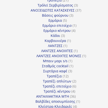
Τραπέζια
21
προϊόντα
3
Τρόλεϊ Σερβιρίσματος
3
προϊόντα
37
ΑΝΟΞΕΙΔΩΤΕΣ ΚΑΤΑΣΚΕΥΕΣ
37
3
προϊόντα
Βάσεις φούρνου
3
5
προϊόντα
Ερμάρια
5
προϊόντα
1
Ερμάριο επιτοίχιο
1
4
προϊόν
Ερμάριο κέντρου
4
3
προϊόντα
Κάδοι
3
προϊόντα
1
Καρβουνιέρα
1
1
προϊόν
ΛΑΝΤΖΕΣ
1
προϊόν
1
ΛΑΝΤΖΕΣ ΑΝΟΙΧΤΕΣ
1
προϊόν
1
ΛΑΝΤΖΕΣ ΑΝΟΙΧΤΕΣ ΜΟΝΕΣ
1
1
προϊόν
Μπαιν μαρι s/s
1
προϊόν
1
Σταθμός cocktail
1
3
προϊόν
Συρτάρια καφέ
3
12
προϊόντα
Τραπέζια
12
προϊόντα
2
Τραπέζι απλύτων
2
προϊόντα
6
Τραπέζι επιτοίχιο
6
4
προϊόντα
Τραπέζι κέντρου
4
προϊόντα
36
ΑΝΤΑΛΛΑΚΤΙΚΑ MTH
36
προϊόντα
1
Βαλβίδες αποσυμπίεσης
1
4
προϊόν
Κλείστρα-Κλειδαριές
4