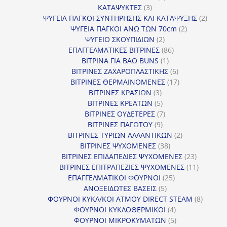
3
προϊόντα
ΚΑΤΑΨΥΚΤΕΣ
3
προϊόντα
2
ΨΥΓΕΙΑ ΠΑΓΚΟΙ ΣΥΝΤΗΡΗΣΗΣ ΚΑΙ ΚΑΤΑΨΥΞΗΣ
2
2
προϊό
ΨΥΓΕΙΑ ΠΑΓΚΟΙ ΑΝΩ ΤΩΝ 70cm
2
2
προϊόντα
ΨΥΓΕΙΟ ΣΚΟΥΠΙΔΙΩΝ
2
προϊόντα
86
ΕΠΑΓΓΕΛΜΑΤΙΚΕΣ ΒΙΤΡΙΝΕΣ
86
1
προϊόντα
ΒΙΤΡΙΝΑ ΓΙΑ BAO BUNS
1
προϊόν
6
ΒΙΤΡΙΝΕΣ ΖΑΧΑΡΟΠΛΑΣΤΙΚΗΣ
6
προϊόντα
17
ΒΙΤΡΙΝΕΣ ΘΕΡΜΑΙΝΟΜΕΝΕΣ
17
3
προϊόντα
ΒΙΤΡΙΝΕΣ ΚΡΑΣΙΩΝ
3
προϊόντα
5
ΒΙΤΡΙΝΕΣ ΚΡΕΑΤΩΝ
5
προϊόντα
7
ΒΙΤΡΙΝΕΣ ΟΥΔΕΤΕΡΕΣ
7
9
προϊόντα
ΒΙΤΡΙΝΕΣ ΠΑΓΩΤΟΥ
9
προϊόντα
2
ΒΙΤΡΙΝΕΣ ΤΥΡΙΩΝ ΑΛΛΑΝΤΙΚΩΝ
2
38
προϊόντα
ΒΙΤΡΙΝΕΣ ΨΥΧΟΜΕΝΕΣ
38
προϊόντα
23
ΒΙΤΡΙΝΕΣ ΕΠΙΔΑΠΕΔΙΕΣ ΨΥΧΟΜΕΝΕΣ
23
προϊόντα
11
ΒΙΤΡΙΝΕΣ ΕΠΙΤΡΑΠΕΖΙΕΣ ΨΥΧΟΜΕΝΕΣ
11
25
προϊόντ
ΕΠΑΓΓΕΛΜΑΤΙΚΟΙ ΦΟΥΡΝΟΙ
25
5
προϊόντα
ΑΝΟΞΕΙΔΩΤΕΣ ΒΑΣΕΙΣ
5
προϊόντα
8
ΦΟΥΡΝΟΙ ΚΥΚΛ/ΚΟΙ ΑΤΜΟΥ DIRECT STEAM
8
4
προϊόν
ΦΟΥΡΝΟΙ ΚΥΚΛΟΘΕΡΜΙΚΟΙ
4
προϊόντα
5
ΦΟΥΡΝΟΙ ΜΙΚΡΟΚΥΜΑΤΩΝ
5