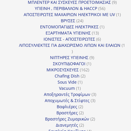
προϊόντα
9
ΜΠΛΕΝΤΕΡ ΚΑΙ ΣΥΣΚΕΥΕΣ ΠΡΟΕΤΟΙΜΑΣΙΑΣ
9
56
προϊόντ
ΥΓΙΕΙΝΗ , ΠΕΡΙΒΑΛΛΟΝ & HACCP
56
προϊόντα
1
ΑΠΟΣΤΕΙΡΩΤΕΣ ΜΑΧΑΙΡΙΩΝ ΗΛΕΚΤΡΙΚΟΙ ΜΕ UV
1
24
προϊό
ΒΡΥΣΕΣ
24
προϊόντα
1
ΕΝΤΟΜΟΠΑΓΙΔΕΣ ΗΛΕΚΤΡΙΚΕΣ
1
13
προϊόν
ΕΞΑΡΤΗΜΑΤΑ ΥΓΙΕΙΝΗΣ
13
προϊόντα
6
ΙΟΝΙΣΤΕΣ - ΑΠΟΣΤΕΙΡΩΤΕΣ
6
προϊόντα
ΛΙΠΟΣΥΛΛΕΚΤΕΣ ΓΙΑ ΔΙΑΧΩΡΙΣΜΟ ΛΙΠΩΝ ΚΑΙ ΕΛΑΙΩΝ
1
1
προϊόν
9
ΝΙΠΤΗΡΕΣ ΥΓΙΕΙΝΗΣ
9
1
προϊόντα
ΣΚΟΥΠΙΔΟΦΑΓΟΙ
1
162
προϊόν
ΜΙΚΡΟΣΥΣΚΕΥΕΣ
162
2
προϊόντα
Chafing Dish
2
1
προϊόντα
Sous Vide
1
1
προϊόν
Vacuum
1
προϊόν
3
Αποξηραντές Τροφίμων
3
3
προϊόντα
Αποχυμωτές & Στίφτες
3
2
προϊόντα
Βαφλιέρες
2
προϊόντα
2
Βραστήρες
2
προϊόντα
2
Βραστήρες Ζυμαρικών
2
2
προϊόντα
Διανεμητές
2
προϊόντα
4