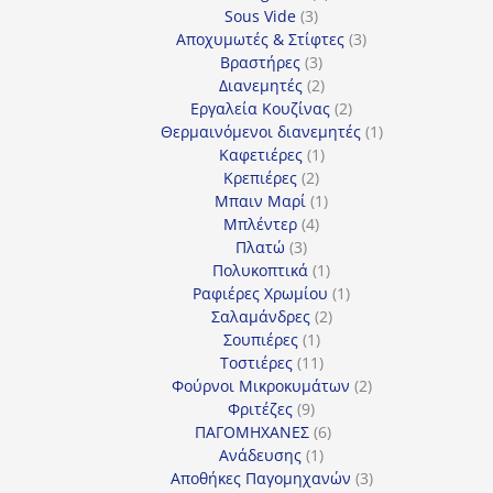
3
προϊόντα
Sous Vide
3
προϊόντα
3
Αποχυμωτές & Στίφτες
3
3
προϊόντα
Βραστήρες
3
προϊόντα
2
Διανεμητές
2
προϊόντα
2
Εργαλεία Κουζίνας
2
προϊόντα
1
Θερμαινόμενοι διανεμητές
1
1
προϊόν
Καφετιέρες
1
2
προϊόν
Κρεπιέρες
2
προϊόντα
1
Μπαιν Μαρί
1
4
προϊόν
Μπλέντερ
4
3
προϊόντα
Πλατώ
3
προϊόντα
1
Πολυκοπτικά
1
προϊόν
1
Ραφιέρες Χρωμίου
1
2
προϊόν
Σαλαμάνδρες
2
1
προϊόντα
Σουπιέρες
1
προϊόν
11
Τοστιέρες
11
προϊόντα
2
Φούρνοι Μικροκυμάτων
2
9
προϊόντα
Φριτέζες
9
προϊόντα
6
ΠΑΓΟΜΗΧΑΝΕΣ
6
1
προϊόντα
Ανάδευσης
1
προϊόν
3
Αποθήκες Παγομηχανών
3