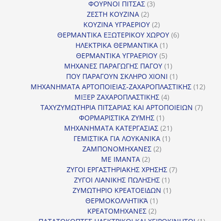
3
προϊόντα
ΦΟΥΡΝΟΙ ΠΙΤΣΑΣ
3
2
προϊόντα
ΖΕΣΤΗ ΚΟΥΖΙΝΑ
2
προϊόντα
2
ΚΟΥΖΙΝΑ ΥΓΡΑΕΡΙΟΥ
2
προϊόντα
6
ΘΕΡΜΑΝΤΙΚΑ ΕΞΩΤΕΡΙΚΟΥ ΧΩΡΟΥ
6
1
προϊόντα
ΗΛΕΚΤΡΙΚΑ ΘΕΡΜΑΝΤΙΚΑ
1
5
προϊόν
ΘΕΡΜΑΝΤΙΚΑ ΥΓΡΑΕΡΙΟΥ
5
προϊόντα
1
ΜΗΧΑΝΕΣ ΠΑΡΑΓΩΓΗΣ ΠΑΓΟΥ
1
προϊόν
1
ΠΟΥ ΠΑΡΑΓΟΥΝ ΣΚΛΗΡΟ ΧΙΟΝΙ
1
προϊόν
12
ΜΗΧΑΝΗΜΑΤΑ ΑΡΤΟΠΟΙΕΙΑΣ-ΖΑΧΑΡΟΠΛΑΣΤΙΚΗΣ
12
4
προϊ
ΜΙΞΕΡ ΖΑΧΑΡΟΠΛΑΣΤΙΚΗΣ
4
προϊόντα
7
ΤΑΧΥΖΥΜΩΤΗΡΙΑ ΠΙΤΣΑΡΙΑΣ ΚΑΙ ΑΡΤΟΠΟΙΕΙΩΝ
7
1
προϊό
ΦΟΡΜΑΡΙΣΤΙΚΑ ΖΥΜΗΣ
1
προϊόν
21
ΜΗΧΑΝΗΜΑΤΑ ΚΑΤΕΡΓΑΣΙΑΣ
21
1
προϊόντα
ΓΕΜΙΣΤΙΚΑ ΓΙΑ ΛΟΥΚΑΝΙΚΑ
1
2
προϊόν
ΖΑΜΠΟΝΟΜΗΧΑΝΕΣ
2
2
προϊόντα
ΜΕ ΙΜΑΝΤΑ
2
προϊόντα
7
ΖΥΓΟΙ ΕΡΓΑΣΤΗΡΙΑΚΗΣ ΧΡΗΣΗΣ
7
1
προϊόντα
ΖΥΓΟΙ ΛΙΑΝΙΚΗΣ ΠΩΛΗΣΗΣ
1
προϊόν
1
ΖΥΜΩΤΗΡΙΟ ΚΡΕΑΤΟΕΙΔΩΝ
1
1
προϊόν
ΘΕΡΜΟΚΟΛΛΗΤΙΚΆ
1
2
προϊόν
ΚΡΕΑΤΟΜΗΧΑΝΕΣ
2
προϊόντα
1