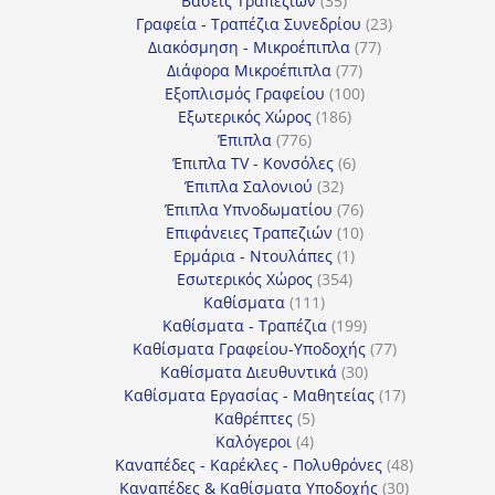
Βάσεις Τραπεζιών
35
προϊόντα
23
Γραφεία - Τραπέζια Συνεδρίου
23
77
προϊόντα
Διακόσμηση - Μικροέπιπλα
77
77
προϊόντα
Διάφορα Μικροέπιπλα
77
προϊόντα
100
Εξοπλισμός Γραφείου
100
186
προϊόντα
Εξωτερικός Χώρος
186
776
προϊόντα
Έπιπλα
776
προϊόντα
6
Έπιπλα TV - Κονσόλες
6
32
προϊόντα
Έπιπλα Σαλονιού
32
προϊόντα
76
Έπιπλα Υπνοδωματίου
76
10
προϊόντα
Επιφάνειες Τραπεζιών
10
1
προϊόντα
Ερμάρια - Ντουλάπες
1
354
προϊόν
Εσωτερικός Χώρος
354
111
προϊόντα
Καθίσματα
111
προϊόντα
199
Καθίσματα - Τραπέζια
199
προϊόντα
77
Καθίσματα Γραφείου-Υποδοχής
77
30
προϊόντα
Καθίσματα Διευθυντικά
30
προϊόντα
17
Καθίσματα Εργασίας - Μαθητείας
17
5
προϊόντα
Καθρέπτες
5
4
προϊόντα
Καλόγεροι
4
προϊόντα
48
Καναπέδες - Καρέκλες - Πολυθρόνες
48
30
προϊόντα
Καναπέδες & Καθίσματα Υποδοχής
30