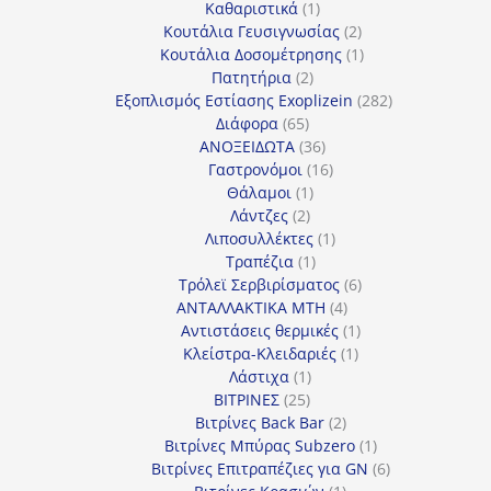
προϊόντα
1
Καθαριστικά
1
προϊόν
2
Κουτάλια Γευσιγνωσίας
2
προϊόντα
1
Κουτάλια Δοσομέτρησης
1
2
προϊόν
Πατητήρια
2
προϊόντα
282
Εξοπλισμός Εστίασης Exoplizein
282
65
προϊόντα
Διάφορα
65
προϊόντα
36
ΑΝΟΞΕΙΔΩΤΑ
36
προϊόντα
16
Γαστρονόμοι
16
1
προϊόντα
Θάλαμοι
1
2
προϊόν
Λάντζες
2
προϊόντα
1
Λιποσυλλέκτες
1
1
προϊόν
Τραπέζια
1
προϊόν
6
Τρόλεϊ Σερβιρίσματος
6
4
προϊόντα
ΑΝΤΑΛΛΑΚΤΙΚΑ MTH
4
προϊόντα
1
Αντιστάσεις θερμικές
1
1
προϊόν
Κλείστρα-Κλειδαριές
1
1
προϊόν
Λάστιχα
1
25
προϊόν
ΒΙΤΡΙΝΕΣ
25
προϊόντα
2
Βιτρίνες Back Bar
2
προϊόντα
1
Βιτρίνες Mπύρας Subzero
1
προϊόν
6
Βιτρίνες Επιτραπέζιες για GN
6
1
προϊόντα