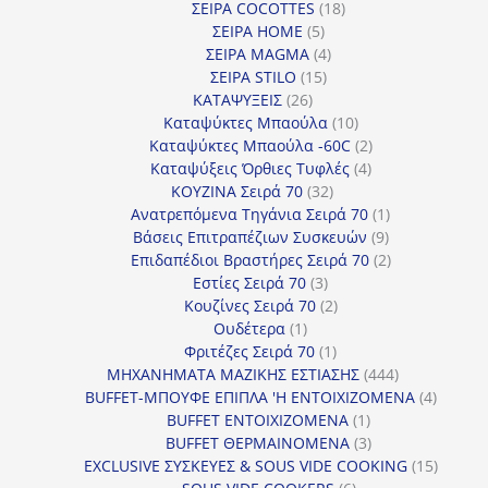
προϊόντα
18
ΣΕΙΡΑ COCOTTES
18
5
προϊόντα
ΣΕΙΡΑ HOME
5
προϊόντα
4
ΣΕΙΡΑ MAGMA
4
15
προϊόντα
ΣΕΙΡΑ STILO
15
26
προϊόντα
ΚΑΤΑΨΥΞΕΙΣ
26
προϊόντα
10
Καταψύκτες Μπαούλα
10
προϊόντα
2
Καταψύκτες Μπαούλα -60C
2
4
προϊόντα
Καταψύξεις Όρθιες Τυφλές
4
32
προϊόντα
ΚΟΥΖΙΝΑ Σειρά 70
32
προϊόντα
1
Ανατρεπόμενα Τηγάνια Σειρά 70
1
9
προϊόν
Βάσεις Επιτραπέζιων Συσκευών
9
προϊόντα
2
Επιδαπέδιοι Βραστήρες Σειρά 70
2
3
προϊόντα
Εστίες Σειρά 70
3
προϊόντα
2
Κουζίνες Σειρά 70
2
1
προϊόντα
Ουδέτερα
1
προϊόν
1
Φριτέζες Σειρά 70
1
προϊόν
444
ΜΗΧΑΝΗΜΑΤΑ ΜΑΖΙΚΗΣ ΕΣΤΙΑΣΗΣ
444
προϊόντα
4
BUFFET-ΜΠΟΥΦΕ ΕΠΙΠΛΑ 'Η ΕΝΤΟΙΧΙΖΟΜΕΝΑ
4
1
προϊόν
BUFFET ΕΝΤΟΙΧΙΖΟΜΕΝΑ
1
προϊόν
3
BUFFET ΘΕΡΜΑΙΝΟΜΕΝΑ
3
προϊόντα
15
EXCLUSIVE ΣΥΣΚΕΥΕΣ & SOUS VIDE COOKING
15
6
προϊόν