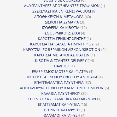
SOUS VIDE COOKERS
6
προϊόντα
1
ΑΦΥΓΡΑΝΤΗΡΕΣ ΑΠΟΞΗΡΑΝΤΕΣ ΤΡΟΦΙΜΩΝ
1
8
προϊόν
ΣΥΣΚΕΥΑΣΤΙΚΑ ΕΝ ΚΕΝΩ VACUUM
8
40
προϊόντα
ΑΠΟΘΗΚΕΥΣΗ & ΜΕΤΑΦΟΡΑ
40
3
προϊόντα
ΔΙΣΚΟΙ ΓΙΑ ΖΥΜΑΡΙΑ
3
προϊόντα
12
ΙΣΟΘΕΡΜΙΚΑ ΚΙΒΩΤΙΑ
12
4
προϊόντα
ΙΣΟΘΕΡΜΙΚΟΙ ΔΙΣΚΟΙ
4
προϊόντα
1
ΚΑΡΟΤΣΙΑ ΓΕΝΙΚΗΣ ΧΡΗΣΗΣ
1
προϊόν
2
ΚΑΡΟΤΣΙΑ ΓΙΑ ΚΑΛΑΘΙΑ ΠΛΥΝΤΗΡΙΟΥ
2
προϊόντα
2
ΚΑΡΟΤΣΙΑ ΙΣΟΘΕΡΜΙΚΩΝ ΔΙΣΚΩΝ/ΚΙΒΩΤΙΩΝ
2
1
προϊόν
ΚΑΡΟΤΣΙΑ ΜΕΤΑΦΟΡΑΣ ΠΙΑΤΩΝ
1
14
προϊόν
ΚΙΒΩΤΙΑ & ΤΣΑΝΤΕΣ DELIVERY
14
1
προϊόντα
ΠΑΛΕΤΕΣ
1
προϊόν
4
ΕΞΑΕΡΙΣΜΟΣ ΜΟΤΕΡ ΚΑΙ ΦΙΛΤΡΑ
4
προϊόντα
4
ΜΟΤΕΡ ΕΞΑΕΡΙΣΜΟΥ ΕΝΕΡΓΟΥ ΑΝΘΡΑΚΑ
4
37
προϊόντ
ΕΠΑΓΓΕΛΜΑΤΙΚΑ ΠΛΥΝΤΗΡΙΑ
37
προϊόντα
6
ΑΠΟΣΚΛΗΡΥΝΤΕΣ ΝΕΡΟΥ ΚΑΙ ΜΕΤΡΗΤΕΣ ΛΙΤΡΩΝ
6
30
προϊ
ΚΑΛΑΘΙΑ ΠΛΥΝΤΗΡΙΟΥ
30
προϊόντα
1
ΣΤΕΓΝΩΤΙΚΑ - ΓΥΑΛΙΣΤΙΚΑ ΜΑΧΑΙΡ/ΝΩΝ
1
16
προϊόν
ΕΠΑΓΓΕΛΜΑΤΙΚΑ ΨΥΓΕΙΑ
16
1
προϊόντα
ΒΙΤΡΙΝΕΣ ΚΑΤΑΨΥΞΗ
1
προϊόν
4
ΘΑΛΑΜΟΙ ΚΑΤΑΨΥΞΗ
4