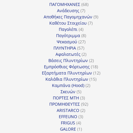
προϊόντα
68
ΠΑΓΟΜΗΧΑΝΕΣ
68
7
προϊόντα
Ανάδευσης
7
προϊόντα
9
Αποθήκες Παγομηχανών
9
7
προϊόντα
Καθέτου Στοιχείου
7
4
προϊόντα
Παγολέπι
4
προϊόντα
8
Παγότριμμα
8
27
προϊόντα
Ψεκασμού
27
57
προϊόντα
ΠΛΥΝΤΗΡΙΑ
57
προϊόντα
2
Αφαλατωτές
2
προϊόντα
2
Βάσεις Πλυντηρίων
2
προϊόντα
18
Εμπρόσθιας Φόρτωσης
18
προϊόντα
12
Εξαρτήματα Πλυντηρίων
12
15
προϊόντα
Καλάθια Πλυντηρίων
15
2
προϊόντα
Καμπάνα (Hood)
2
5
προϊόντα
Σκευών
5
προϊόντα
3
ΠΟΡΤΕΣ MTH
3
προϊόντα
92
ΠΡΟΜΗΘΕΥΤΕΣ
92
2
προϊόντα
ARISTARCO
2
3
προϊόντα
EFFEUNO
3
4
προϊόντα
FRIGUS
4
προϊόντα
1
GALORE
1