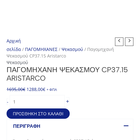
Αρχική
σελίδα
/
ΠΑΓΟΜΗΧΑΝΕΣ
/
Ψεκασμού
/ Παγομηχανή
Ψεκασμού CP37.15 Aristarco
Ψεκασμού
ΠΑΓΟΜΗΧΑΝΉ ΨΕΚΑΣΜΟΎ CP37.15
ARISTARCO
Original
Η
1695,00
€
1288,00
€
+ ΦΠΑ
price
τρέχουσα
Παγομηχανή
+
-
was:
τιμή
Ψεκασμού
1695,00€.
είναι:
CP37.15
ΠΡΟΣΘΉΚΗ ΣΤΟ ΚΑΛΆΘΙ
1288,00€.
Aristarco
ποσότητα
ΠΕΡΙΓΡΑΦΉ