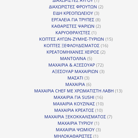
ΔΙΑΧΩΡΙΣΤΕΣ ΑΥΓΟΥ
1
προϊόν
2
ΔΙΑΧΩΡΙΣΤΕΣ ΦΡΟΥΤΩΝ
2
3
προϊόντα
ΕΙΔΗ ΚΡΕΟΠΩΛΕΙΟΥ
3
προϊόντα
8
ΕΡΓΑΛΕΙΑ ΓΙΑ ΤΡΥΠΕΣ
8
προϊόντα
2
ΚΑΘΑΡΙΣΤΕΣ ΨΑΡΙΩΝ
2
1
προϊόντα
ΚΑΡΥΟΘΡΑΥΣΤΕΣ
1
προϊόν
15
ΚΟΠΤΕΣ ΑΥΓΩΝ-ΖΥΜΗΣ-ΤΥΡΙΩΝ
15
16
προϊόντα
ΚΟΠΤΕΣ ΞΕΦΛΟΥΔΙΣΜΑΤΟΣ
16
2
προϊόντα
ΚΡΕΑΤΟΜΗΧΑΝΕΣ ΧΕΙΡΟΣ
2
5
προϊόντα
ΜΑΝΤΟΛΙΝΑ
5
προϊόντα
72
ΜΑΧΑΙΡΙΑ & ΑΞΕΣΟΥΑΡ
72
προϊόντα
3
ΑΞΕΣΟΥΑΡ ΜΑΧΑΙΡΙΩΝ
3
3
προϊόντα
ΜΑΣΑΤΙ
3
προϊόντα
6
ΜΑΧΑΙΡΙΑ
6
προϊόντα
13
ΜΑΧΑΙΡΙΑ CHEF ΜΕ ΧΡΩΜΑΤΙΣΤΗ ΛΑΒΗ
13
16
προϊόντ
ΜΑΧΑΙΡΙΑ ΓΙΑ SUSHI
16
προϊόντα
10
ΜΑΧΑΙΡΙΑ ΚΟΥΖΙΝΑΣ
10
10
προϊόντα
ΜΑΧΑΙΡΙΑ ΚΡΕΑΤΟΣ
10
προϊόντα
7
ΜΑΧΑΙΡΙΑ ΞΕΚΟΚΚΑΛΙΣΜΑΤΟΣ
7
1
προϊόντα
ΜΑΧΑΙΡΙΑ ΤΥΡΙΟΥ
1
προϊόν
3
ΜΑΧΑΙΡΙΑ ΨΩΜΙΟΥ
3
1
προϊόντα
ΜΗΛΟΚΑΘΑΡΙΣΤΕΣ
1