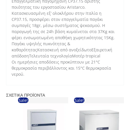
Επαγγελματική παγομηχανή CP37.15 άριστης
ποιότητας του εργοστασίου Aristarco.
Κατασκευασμένη εξ’ ολοκλήρου στην Ιταλία η
CP37.15, προσφέρει στον επαγγελματία παγάκι
συμπαγές 18gr, μέσω συστήματος ψεκασμού. Η
παραγωγή της σε 24h βάση κυμαίνεται στα 37Kg και
φέρει ενσωματωμένη αποθήκη χωρητικότητας 15Kg.
Παγάκι υψηλής πυκνότητας &
καθαρότηταςΚατασκευή από ανοξείδωτοΕξαιρετική
απόδοσηΤελευταία τεχνολογίαΜοτέρ tropical
Οι ημερήσιες αποδόσεις προκύπτουν με 21°C
θερμοκρασία περιβάλλοντος και 15°C θερμοκρασία
νερού.
ΣΧΕΤΙΚΆ ΠΡΟΪΌΝΤΑ
Sale!
Sale!