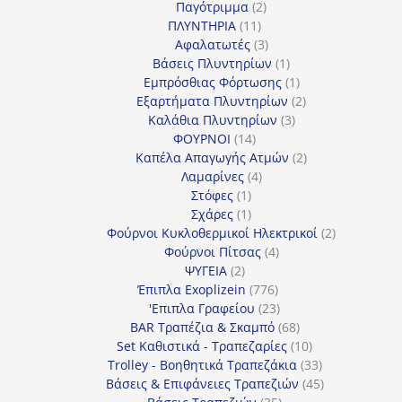
2
προϊόντα
Παγότριμμα
2
11
προϊόντα
ΠΛΥΝΤΗΡΙΑ
11
προϊόντα
3
Αφαλατωτές
3
προϊόντα
1
Βάσεις Πλυντηρίων
1
προϊόν
1
Εμπρόσθιας Φόρτωσης
1
προϊόν
2
Εξαρτήματα Πλυντηρίων
2
3
προϊόντα
Καλάθια Πλυντηρίων
3
14
προϊόντα
ΦΟΥΡΝΟΙ
14
προϊόντα
2
Καπέλα Απαγωγής Ατμών
2
4
προϊόντα
Λαμαρίνες
4
1
προϊόντα
Στόφες
1
προϊόν
1
Σχάρες
1
προϊόν
2
Φούρνοι Κυκλοθερμικοί Ηλεκτρικοί
2
4
προϊόντα
Φούρνοι Πίτσας
4
2
προϊόντα
ΨΥΓΕΙΑ
2
προϊόντα
776
Έπιπλα Exoplizein
776
προϊόντα
23
'Επιπλα Γραφείου
23
προϊόντα
68
BAR Τραπέζια & Σκαμπό
68
προϊόντα
10
Set Καθιστικά - Τραπεζαρίες
10
προϊόντα
33
Trolley - Βοηθητικά Τραπεζάκια
33
προϊόντα
45
Βάσεις & Επιφάνειες Τραπεζιών
45
35
προϊόντα