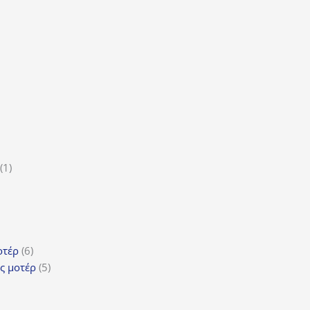
οϊόν
τα
ϊόντα
ροϊόν
1
1
5
προϊόν
ροϊόντα
τα
ϊόντα
6
οτέρ
6
προϊόντα
5
ς μοτέρ
5
προϊόντα
τα