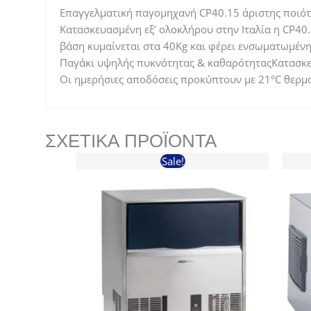
Επαγγελματική παγομηχανή CP40.15 άριστης ποιότη
Κατασκευασμένη εξ’ ολοκλήρου στην Ιταλία η CP40
βάση κυμαίνεται στα 40Kg και φέρει ενσωματωμέν
Παγάκι υψηλής πυκνότητας & καθαρότηταςΚατασκευ
Οι ημερήσιες αποδόσεις προκύπτουν με 21°C θερμ
ΣΧΕΤΙΚΆ ΠΡΟΪΌΝΤΑ
Sale!