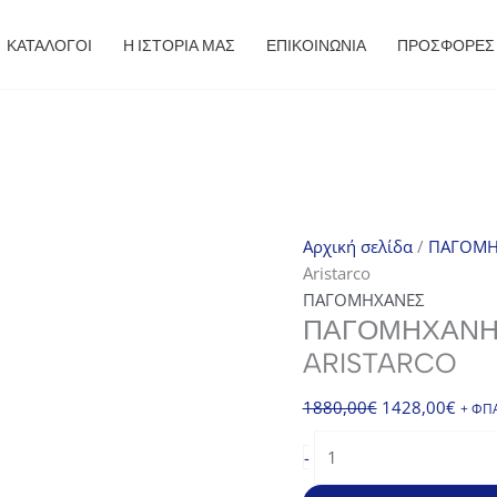
ΚΑΤΑΛΟΓΟΙ
Η ΙΣΤΟΡΙΑ ΜΑΣ
ΕΠΙΚΟΙΝΩΝΙΑ
ΠΡΟΣΦΟΡΈΣ
Αρχική σελίδα
/
ΠΑΓΟΜΗ
Aristarco
ΠΑΓΟΜΗΧΑΝΕΣ
ΠΑΓΟΜΗΧΑΝΉ 
ARISTARCO
Original
Η
1880,00
€
1428,00
€
+ ΦΠ
price
τρέχ
Παγομηχανή
-
was:
τιμή
Ψεκασμού
1880,00€.
είναι:
CP40.15