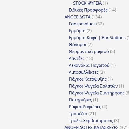
1
προϊόν
STOCK ΨΥΓΕΙΑ
1
προϊόν
14
Ειδικές Προσφορές
14
134
προϊόν
ΑΝΟΞΕΙΔΩΤΑ
134
προϊόντα
32
Γαστρονόμοι
32
2
προϊόντα
Ερμάρια
2
προϊόντα
Ερμάρια Καφέ | Bar Stations
7
Θάλαμοι
7
προϊόντα
5
Θερμαντικά ραφιού
5
18
προϊόν
Λάντζες
18
προϊόντα
1
Λεκανάκια Παγωτού
1
3
προϊόν
Λιποσυλλέκτες
3
προϊόντα
1
Πάγκοι Κατάψυξης
1
προϊόν
1
Πάγκοι Ψυγεία Σαλατών
1
πρ
Πάγκοι Ψυγεία Συντήρησης
1
Ποτηριέρες
1
προϊόν
4
Ράφια-Ραφιέρες
4
21
προϊόντα
Τραπέζια
21
προϊόντα
3
Τρόλεϊ Σερβιρίσματος
3
προϊ
3
ΑΝΟΞΕΙΔΩΤΕΣ ΚΑΤΑΣΚΕΥΕΣ
37