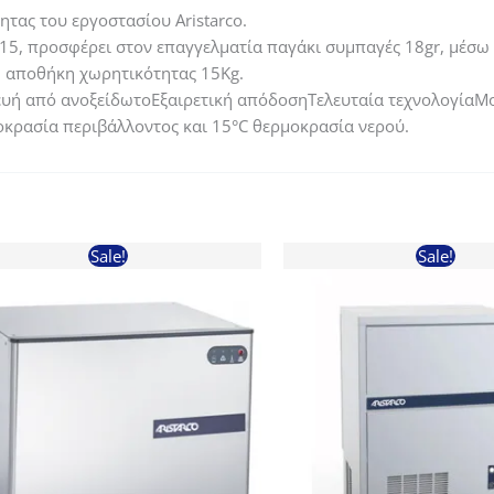
τας του εργοστασίου Aristarco.
.15, προσφέρει στον επαγγελματία παγάκι συμπαγές 18gr, μέσ
η αποθήκη χωρητικότητας 15Kg.
ή από ανοξείδωτοΕξαιρετική απόδοσηΤελευταία τεχνολογίαΜοτ
οκρασία περιβάλλοντος και 15°C θερμοκρασία νερού.
Sale!
Sale!