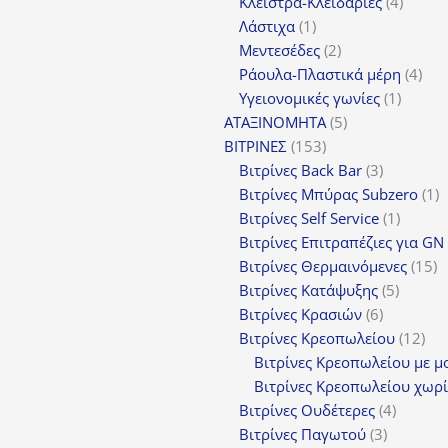
4
πρ
Κλείστρα-Κλειδαριές
4
1
προϊόν
Λάστιχα
1
προϊόν
2
Μεντεσέδες
2
προϊόντα
4
Ράουλα-Πλαστικά μέρη
4
1
προ
Υγειονομικές γωνίες
1
5
προϊόν
ΑΤΑΞΙΝΟΜΗΤΑ
5
153
προϊόντα
ΒΙΤΡΙΝΕΣ
153
προϊόντα
3
Βιτρίνες Back Bar
3
προϊόντα
1
Βιτρίνες Mπύρας Subzero
1
1
π
Βιτρίνες Self Service
1
προϊόν
Βιτρίνες Επιτραπέζιες για GN
1
Βιτρίνες Θερμαινόμενες
15
5
π
Βιτρίνες Κατάψυξης
5
6
προϊόν
Βιτρίνες Κρασιών
6
προϊόντα
12
Βιτρίνες Κρεοπωλείου
12
προ
Βιτρίνες Κρεοπωλείου με μ
Βιτρίνες Κρεοπωλείου χωρί
4
Βιτρίνες Ουδέτερες
4
3
προϊόν
Βιτρίνες Παγωτού
3