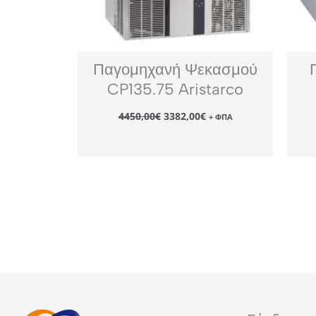
Παγομηχανή Ψεκασμού
CP135.75 Aristarco
Original
Η
4450,00
€
3382,00
€
+ ΦΠΑ
price
τρέχουσα
was:
τιμή
4450,00€.
είναι:
3382,00€.