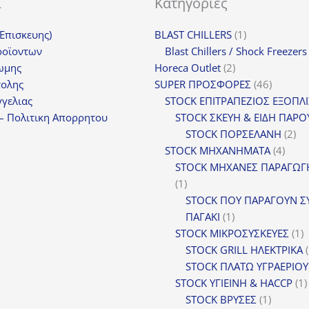
ι
Κατηγορίες
1
(Επισκευης)
BLAST CHILLERS
1
προϊόν
ροϊοντων
Blast Chillers / Shock Freezers
2
ωμης
Horeca Outlet
2
προϊόντα
46
τολης
SUPER ΠΡΟΣΦΟΡΕΣ
46
προϊόντ
γελιας
STOCK ΕΠΙΤΡΑΠΕΖΙΟΣ ΕΞΟΠΛ
– Πολιτικη Απορρητου
STOCK ΣΚΕΥΗ & ΕΙΔΗ ΠΑΡΟ
2
STOCK ΠΟΡΣΕΛΑΝΗ
2
4
πρ
STOCK ΜΗΧΑΝΗΜΑΤΑ
4
προϊ
STOCK ΜΗΧΑΝΕΣ ΠΑΡΑΓΩΓ
1
1
προϊόν
STOCK ΠΟΥ ΠΑΡΑΓΟΥΝ Σ
1
ΠΑΓΑΚΙ
1
προϊόν
1
STOCK ΜΙΚΡΟΣΥΣΚΕΥΕΣ
1
π
STOCK GRILL ΗΛΕΚΤΡΙΚΑ
STOCK ΠΛΑΤΩ ΥΓΡΑΕΡΙΟΥ
STOCK ΥΓΙΕΙΝΗ & HACCP
1
1
STOCK ΒΡΥΣΕΣ
1