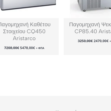
Παγομηχανή Καθέτου
Παγομηχανή Ψε
Στοιχείου CQ450
CP85.40 Arist
Aristarco
Original
3250,00
€
2470,00
€
price
τ
Original
Η
7208,00
€
5478,00
€
was:
τ
+ ΦΠΑ
price
τρέχουσα
3250,00€.
ε
was:
τιμή
2
7208,00€.
είναι:
5478,00€.