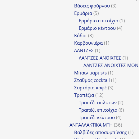
3
π
Βάσεις φούρνου
3
5
προϊόντα
Ερμάρια
5
προϊόντα
1
Ερμάριο επιτοίχιο
1
4
προϊόν
Ερμάριο κέντρου
4
3
προϊόντ
Κάδοι
3
προϊόντα
1
Καρβουνιέρα
1
1
προϊόν
ΛΑΝΤΖΕΣ
1
προϊόν
1
ΛΑΝΤΖΕΣ ΑΝΟΙΧΤΕΣ
1
προϊ
ΛΑΝΤΖΕΣ ΑΝΟΙΧΤΕΣ ΜΟΝ
1
Μπαιν μαρι s/s
1
προϊόν
1
Σταθμός cocktail
1
3
προϊόν
Συρτάρια καφέ
3
12
προϊόντα
Τραπέζια
12
προϊόντα
2
Τραπέζι απλύτων
2
προϊόν
6
Τραπέζι επιτοίχιο
6
4
προϊόν
Τραπέζι κέντρου
4
προϊόντ
36
ΑΝΤΑΛΛΑΚΤΙΚΑ MTH
36
προϊόντ
1
Βαλβίδες αποσυμπίεσης
1