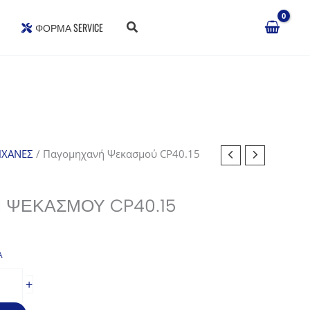
ΦΌΡΜΑ SERVICE
ΧΑΝΕΣ
/ Παγομηχανή Ψεκασμού CP40.15
ΨΕΚΑΣΜΟΎ CP40.15
Α
ουσα
+