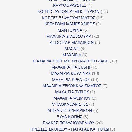
1
προϊόντα
ΚΑΡΥΟΘΡΑΥΣΤΕΣ
1
προϊόν
15
ΚΟΠΤΕΣ ΑΥΓΩΝ-ΖΥΜΗΣ-ΤΥΡΙΩΝ
15
16
προϊόντα
ΚΟΠΤΕΣ ΞΕΦΛΟΥΔΙΣΜΑΤΟΣ
16
2
προϊόντα
ΚΡΕΑΤΟΜΗΧΑΝΕΣ ΧΕΙΡΟΣ
2
5
προϊόντα
ΜΑΝΤΟΛΙΝΑ
5
προϊόντα
72
ΜΑΧΑΙΡΙΑ & ΑΞΕΣΟΥΑΡ
72
προϊόντα
3
ΑΞΕΣΟΥΑΡ ΜΑΧΑΙΡΙΩΝ
3
3
προϊόντα
ΜΑΣΑΤΙ
3
προϊόντα
6
ΜΑΧΑΙΡΙΑ
6
προϊόντα
13
ΜΑΧΑΙΡΙΑ CHEF ΜΕ ΧΡΩΜΑΤΙΣΤΗ ΛΑΒΗ
13
16
προϊόντ
ΜΑΧΑΙΡΙΑ ΓΙΑ SUSHI
16
προϊόντα
10
ΜΑΧΑΙΡΙΑ ΚΟΥΖΙΝΑΣ
10
10
προϊόντα
ΜΑΧΑΙΡΙΑ ΚΡΕΑΤΟΣ
10
προϊόντα
7
ΜΑΧΑΙΡΙΑ ΞΕΚΟΚΚΑΛΙΣΜΑΤΟΣ
7
1
προϊόντα
ΜΑΧΑΙΡΙΑ ΤΥΡΙΟΥ
1
προϊόν
3
ΜΑΧΑΙΡΙΑ ΨΩΜΙΟΥ
3
1
προϊόντα
ΜΗΛΟΚΑΘΑΡΙΣΤΕΣ
1
προϊόν
5
ΜΗΧΑΝΕΣ ΖΥΜΑΡΙΚΩΝ
5
8
προϊόντα
ΞΥΛΑ ΚΟΠΗΣ
8
προϊόντα
20
ΠΛΑΚΕΣ ΠΟΛΥΑΙΘΥΛΕΝΙΟΥ
20
προϊόντα
6
ΠΡΕΣΣΕΣ ΣΚΟΡΔΟΥ - ΠΑΤΑΤΑΣ ΚΑΙ ΓΟΥΔΙ
6