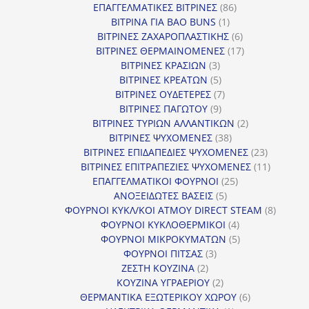
προϊόντα
86
ΕΠΑΓΓΕΛΜΑΤΙΚΕΣ ΒΙΤΡΙΝΕΣ
86
1
προϊόντα
ΒΙΤΡΙΝΑ ΓΙΑ BAO BUNS
1
προϊόν
6
ΒΙΤΡΙΝΕΣ ΖΑΧΑΡΟΠΛΑΣΤΙΚΗΣ
6
προϊόντα
17
ΒΙΤΡΙΝΕΣ ΘΕΡΜΑΙΝΟΜΕΝΕΣ
17
3
προϊόντα
ΒΙΤΡΙΝΕΣ ΚΡΑΣΙΩΝ
3
προϊόντα
5
ΒΙΤΡΙΝΕΣ ΚΡΕΑΤΩΝ
5
προϊόντα
7
ΒΙΤΡΙΝΕΣ ΟΥΔΕΤΕΡΕΣ
7
9
προϊόντα
ΒΙΤΡΙΝΕΣ ΠΑΓΩΤΟΥ
9
προϊόντα
2
ΒΙΤΡΙΝΕΣ ΤΥΡΙΩΝ ΑΛΛΑΝΤΙΚΩΝ
2
38
προϊόντα
ΒΙΤΡΙΝΕΣ ΨΥΧΟΜΕΝΕΣ
38
προϊόντα
23
ΒΙΤΡΙΝΕΣ ΕΠΙΔΑΠΕΔΙΕΣ ΨΥΧΟΜΕΝΕΣ
23
προϊόντα
11
ΒΙΤΡΙΝΕΣ ΕΠΙΤΡΑΠΕΖΙΕΣ ΨΥΧΟΜΕΝΕΣ
11
25
προϊόντ
ΕΠΑΓΓΕΛΜΑΤΙΚΟΙ ΦΟΥΡΝΟΙ
25
5
προϊόντα
ΑΝΟΞΕΙΔΩΤΕΣ ΒΑΣΕΙΣ
5
προϊόντα
8
ΦΟΥΡΝΟΙ ΚΥΚΛ/ΚΟΙ ΑΤΜΟΥ DIRECT STEAM
8
4
προϊόν
ΦΟΥΡΝΟΙ ΚΥΚΛΟΘΕΡΜΙΚΟΙ
4
προϊόντα
5
ΦΟΥΡΝΟΙ ΜΙΚΡΟΚΥΜΑΤΩΝ
5
3
προϊόντα
ΦΟΥΡΝΟΙ ΠΙΤΣΑΣ
3
2
προϊόντα
ΖΕΣΤΗ ΚΟΥΖΙΝΑ
2
προϊόντα
2
ΚΟΥΖΙΝΑ ΥΓΡΑΕΡΙΟΥ
2
προϊόντα
6
ΘΕΡΜΑΝΤΙΚΑ ΕΞΩΤΕΡΙΚΟΥ ΧΩΡΟΥ
6