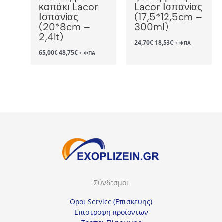
καπάκι Lacor
Lacor Ισπανίας
Ισπανίας
(17,5*12,5cm –
(20*8cm –
300ml)
2,4lt)
Original
Η
24,70
€
18,53
€
+ ΦΠΑ
price
τρέχουσα
Original
Η
65,00
€
48,75
€
+ ΦΠΑ
was:
τιμή
price
τρέχουσα
24,70€.
είναι:
was:
τιμή
18,53€.
65,00€.
είναι:
48,75€.
Σύνδεσμοι
Οροι Service (Επισκευης)
Επιστροφη προϊοντων