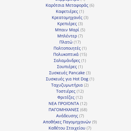
προϊόντα
6
Καρότσια Μεταφοράς
6
1
προϊόντα
Καφετιέρες
1
προϊόν
3
Κρεατομηχανές
3
3
προϊόντα
Κρεπιέρες
3
προϊόντα
5
Μπαιν Μαρί
5
7
προϊόντα
Μπλέντερ
7
17
προϊόντα
Πλατώ
17
προϊόντα
1
Πολτοποιητές
1
προϊόν
15
Πολυκοπτικά
15
1
προϊόντα
Σαλαμάνδρες
1
1
προϊόν
Σουπιέρες
1
προϊόν
3
Συσκευές Pancake
3
προϊόντα
1
Συσκευές για Hot Dog
1
2
προϊόν
Ταχυζυμωτήρια
2
12
προϊόντα
Τοστιέρες
12
12
προϊόντα
Φριτέζες
12
προϊόντα
12
ΝΕΑ ΠΡΟΪΟΝΤΑ
12
προϊόντα
68
ΠΑΓΟΜΗΧΑΝΕΣ
68
7
προϊόντα
Ανάδευσης
7
προϊόντα
9
Αποθήκες Παγομηχανών
9
7
προϊόντα
Καθέτου Στοιχείου
7