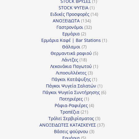
1
προϊόν
STOCK ΒΡΥΣΕΣ
1
1
προϊόν
STOCK ΨΥΓΕΙΑ
1
προϊόν
14
Ειδικές Προσφορές
14
134
προϊόντα
ΑΝΟΞΕΙΔΩΤΑ
134
προϊόντα
32
Γαστρονόμοι
32
2
προϊόντα
Ερμάρια
2
προϊόντα
1
Ερμάρια Καφέ | Bar Stations
1
7
προϊόν
Θάλαμοι
7
προϊόντα
5
Θερμαντικά ραφιού
5
18
προϊόντα
Λάντζες
18
προϊόντα
1
Λεκανάκια Παγωτού
1
3
προϊόν
Λιποσυλλέκτες
3
προϊόντα
1
Πάγκοι Κατάψυξης
1
προϊόν
1
Πάγκοι Ψυγεία Σαλατών
1
προϊόν
6
Πάγκοι Ψυγεία Συντήρησης
6
1
προϊόντα
Ποτηριέρες
1
προϊόν
4
Ράφια-Ραφιέρες
4
21
προϊόντα
Τραπέζια
21
προϊόντα
3
Τρόλεϊ Σερβιρίσματος
3
προϊόντα
37
ΑΝΟΞΕΙΔΩΤΕΣ ΚΑΤΑΣΚΕΥΕΣ
37
3
προϊόντα
Βάσεις φούρνου
3
5
προϊόντα
Ερμάρια
5