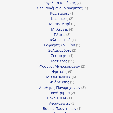
προϊόντα
2
Εργαλεία Κουζίνας
2
προϊόντα
1
Θερμαινόμενοι διανεμητές
1
1
προϊόν
Καφετιέρες
1
2
προϊόν
Κρεπιέρες
2
προϊόντα
1
Μπαιν Μαρί
1
4
προϊόν
Μπλέντερ
4
3
προϊόντα
Πλατώ
3
προϊόντα
1
Πολυκοπτικά
1
προϊόν
1
Ραφιέρες Χρωμίου
1
2
προϊόν
Σαλαμάνδρες
2
1
προϊόντα
Σουπιέρες
1
προϊόν
11
Τοστιέρες
11
προϊόντα
2
Φούρνοι Μικροκυμάτων
2
9
προϊόντα
Φριτέζες
9
προϊόντα
6
ΠΑΓΟΜΗΧΑΝΕΣ
6
1
προϊόντα
Ανάδευσης
1
προϊόν
3
Αποθήκες Παγομηχανών
3
2
προϊόντα
Παγότριμμα
2
11
προϊόντα
ΠΛΥΝΤΗΡΙΑ
11
προϊόντα
3
Αφαλατωτές
3
προϊόντα
1
Βάσεις Πλυντηρίων
1