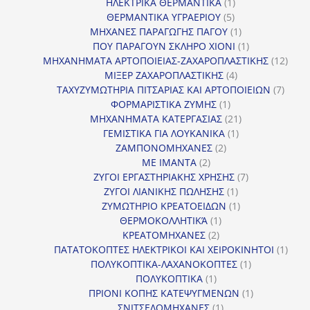
1
προϊόντα
ΗΛΕΚΤΡΙΚΑ ΘΕΡΜΑΝΤΙΚΑ
1
5
προϊόν
ΘΕΡΜΑΝΤΙΚΑ ΥΓΡΑΕΡΙΟΥ
5
προϊόντα
1
ΜΗΧΑΝΕΣ ΠΑΡΑΓΩΓΗΣ ΠΑΓΟΥ
1
προϊόν
1
ΠΟΥ ΠΑΡΑΓΟΥΝ ΣΚΛΗΡΟ ΧΙΟΝΙ
1
προϊόν
12
ΜΗΧΑΝΗΜΑΤΑ ΑΡΤΟΠΟΙΕΙΑΣ-ΖΑΧΑΡΟΠΛΑΣΤΙΚΗΣ
12
4
προϊ
ΜΙΞΕΡ ΖΑΧΑΡΟΠΛΑΣΤΙΚΗΣ
4
προϊόντα
7
ΤΑΧΥΖΥΜΩΤΗΡΙΑ ΠΙΤΣΑΡΙΑΣ ΚΑΙ ΑΡΤΟΠΟΙΕΙΩΝ
7
1
προϊό
ΦΟΡΜΑΡΙΣΤΙΚΑ ΖΥΜΗΣ
1
προϊόν
21
ΜΗΧΑΝΗΜΑΤΑ ΚΑΤΕΡΓΑΣΙΑΣ
21
1
προϊόντα
ΓΕΜΙΣΤΙΚΑ ΓΙΑ ΛΟΥΚΑΝΙΚΑ
1
2
προϊόν
ΖΑΜΠΟΝΟΜΗΧΑΝΕΣ
2
2
προϊόντα
ΜΕ ΙΜΑΝΤΑ
2
προϊόντα
7
ΖΥΓΟΙ ΕΡΓΑΣΤΗΡΙΑΚΗΣ ΧΡΗΣΗΣ
7
1
προϊόντα
ΖΥΓΟΙ ΛΙΑΝΙΚΗΣ ΠΩΛΗΣΗΣ
1
προϊόν
1
ΖΥΜΩΤΗΡΙΟ ΚΡΕΑΤΟΕΙΔΩΝ
1
1
προϊόν
ΘΕΡΜΟΚΟΛΛΗΤΙΚΆ
1
2
προϊόν
ΚΡΕΑΤΟΜΗΧΑΝΕΣ
2
προϊόντα
1
ΠΑΤΑΤΟΚΟΠΤΕΣ ΗΛΕΚΤΡΙΚΟΙ ΚΑΙ ΧΕΙΡΟΚΙΝΗΤΟΙ
1
1
προϊ
ΠΟΛΥΚΟΠΤΙΚΑ-ΛΑΧΑΝΟΚΟΠΤΕΣ
1
1
προϊόν
ΠΟΛΥΚΟΠΤΙΚΑ
1
προϊόν
1
ΠΡΙΟΝΙ ΚΟΠΗΣ ΚΑΤΕΨΥΓΜΕΝΩΝ
1
1
προϊόν
ΣΝΙΤΣΕΛΟΜΗΧΑΝΕΣ
1