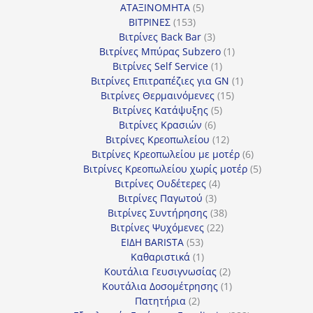
5
προϊόν
ΑΤΑΞΙΝΟΜΗΤΑ
5
153
προϊόντα
ΒΙΤΡΙΝΕΣ
153
προϊόντα
3
Βιτρίνες Back Bar
3
προϊόντα
1
Βιτρίνες Mπύρας Subzero
1
1
προϊόν
Βιτρίνες Self Service
1
προϊόν
1
Βιτρίνες Επιτραπέζιες για GN
1
15
προϊόν
Βιτρίνες Θερμαινόμενες
15
5
προϊόντα
Βιτρίνες Κατάψυξης
5
6
προϊόντα
Βιτρίνες Κρασιών
6
προϊόντα
12
Βιτρίνες Κρεοπωλείου
12
προϊόντα
6
Βιτρίνες Κρεοπωλείου με μοτέρ
6
προϊόντα
5
Βιτρίνες Κρεοπωλείου χωρίς μοτέρ
5
4
προϊόντα
Βιτρίνες Ουδέτερες
4
3
προϊόντα
Βιτρίνες Παγωτού
3
προϊόντα
38
Βιτρίνες Συντήρησης
38
22
προϊόντα
Βιτρίνες Ψυχόμενες
22
53
προϊόντα
ΕΙΔΗ BARISTA
53
προϊόντα
1
Καθαριστικά
1
προϊόν
2
Κουτάλια Γευσιγνωσίας
2
προϊόντα
1
Κουτάλια Δοσομέτρησης
1
2
προϊόν
Πατητήρια
2