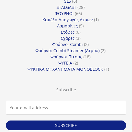
6
προϊόντα
SLS
6
προϊόντα
28
STALGAST
28
66
προϊόντα
ΦΟΥΡΝΟΙ
66
προϊόντα
1
Καπέλα Απαγωγής Ατμών
1
5
προϊόν
Λαμαρίνες
5
6
προϊόντα
Στόφες
6
προϊόντα
3
Σχάρες
3
προϊόντα
2
Φούρνοι Combi
2
προϊόντα
2
Φούρνοι Combi Steamer (Ατμού)
2
18
προϊόντα
Φούρνοι Πίτσας
18
2
προϊόντα
ΨΥΓΕΙΑ
2
προϊόντα
1
ΨΥΚΤΙΚΑ ΜΗΧΑΝΗΜΑΤΑ MONOBLOCK
1
προϊόν
Subscribe
SUBSCRIBE