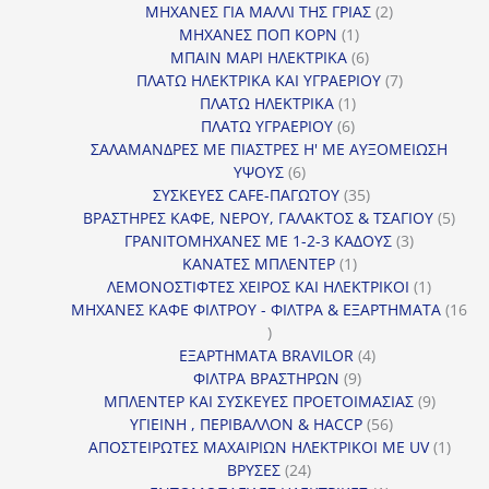
προϊόντα
2
ΜΗΧΑΝΕΣ ΓΙΑ ΜΑΛΛΙ ΤΗΣ ΓΡΙΑΣ
2
1
προϊόντα
ΜΗΧΑΝΕΣ ΠΟΠ ΚΟΡΝ
1
προϊόν
6
ΜΠΑΙΝ ΜΑΡΙ ΗΛΕΚΤΡΙΚΑ
6
προϊόντα
7
ΠΛΑΤΩ ΗΛΕΚΤΡΙΚΑ ΚΑΙ ΥΓΡΑΕΡΙΟΥ
7
1
προϊόντα
ΠΛΑΤΩ ΗΛΕΚΤΡΙΚΑ
1
6
προϊόν
ΠΛΑΤΩ ΥΓΡΑΕΡΙΟΥ
6
προϊόντα
ΣΑΛΑΜΑΝΔΡΕΣ ΜΕ ΠΙΑΣΤΡΕΣ Η' ΜΕ ΑΥΞΟΜΕΙΩΣΗ
6
ΥΨΟΥΣ
6
προϊόντα
35
ΣΥΣΚΕΥΕΣ CAFE-ΠΑΓΩΤΟΥ
35
προϊόντα
5
ΒΡΑΣΤΗΡΕΣ ΚΑΦΕ, ΝΕΡΟΥ, ΓΑΛΑΚΤΟΣ & ΤΣΑΓΙΟΥ
5
3
προϊ
ΓΡΑΝΙΤΟΜΗΧΑΝΕΣ ΜΕ 1-2-3 ΚΑΔΟΥΣ
3
1
προϊόντα
ΚΑΝΑΤΕΣ ΜΠΛΕΝΤΕΡ
1
προϊόν
1
ΛΕΜΟΝΟΣΤΙΦΤΕΣ ΧΕΙΡΟΣ ΚΑΙ ΗΛΕΚΤΡΙΚΟΙ
1
προϊόν
ΜΗΧΑΝΕΣ ΚΑΦΕ ΦΙΛΤΡΟΥ - ΦΙΛΤΡΑ & ΕΞΑΡΤΗΜΑΤΑ
16
16
προϊόντα
4
ΕΞΑΡΤΗΜΑΤΑ BRAVILOR
4
9
προϊόντα
ΦΙΛΤΡΑ ΒΡΑΣΤΗΡΩΝ
9
προϊόντα
9
ΜΠΛΕΝΤΕΡ ΚΑΙ ΣΥΣΚΕΥΕΣ ΠΡΟΕΤΟΙΜΑΣΙΑΣ
9
56
προϊόντ
ΥΓΙΕΙΝΗ , ΠΕΡΙΒΑΛΛΟΝ & HACCP
56
προϊόντα
1
ΑΠΟΣΤΕΙΡΩΤΕΣ ΜΑΧΑΙΡΙΩΝ ΗΛΕΚΤΡΙΚΟΙ ΜΕ UV
1
24
προϊό
ΒΡΥΣΕΣ
24