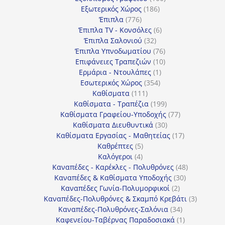
186
προϊόντα
Εξωτερικός Χώρος
186
776
προϊόντα
Έπιπλα
776
προϊόντα
6
Έπιπλα TV - Κονσόλες
6
32
προϊόντα
Έπιπλα Σαλονιού
32
προϊόντα
76
Έπιπλα Υπνοδωματίου
76
10
προϊόντα
Επιφάνειες Τραπεζιών
10
1
προϊόντα
Ερμάρια - Ντουλάπες
1
354
προϊόν
Εσωτερικός Χώρος
354
111
προϊόντα
Καθίσματα
111
προϊόντα
199
Καθίσματα - Τραπέζια
199
προϊόντα
77
Καθίσματα Γραφείου-Υποδοχής
77
30
προϊόντα
Καθίσματα Διευθυντικά
30
προϊόντα
17
Καθίσματα Εργασίας - Μαθητείας
17
5
προϊόντα
Καθρέπτες
5
4
προϊόντα
Καλόγεροι
4
προϊόντα
48
Καναπέδες - Καρέκλες - Πολυθρόνες
48
30
προϊόντα
Καναπέδες & Καθίσματα Υποδοχής
30
2
προϊόντα
Καναπέδες Γωνία-Πολυμορφικοί
2
προϊόντα
3
Καναπέδες-Πολυθρόνες & Σκαμπό Κρεβάτι
3
34
προϊόντ
Καναπέδες-Πολυθρόνες-Σαλόνια
34
προϊόντα
1
Καφενείου-Ταβέρνας Παραδοσιακά
1