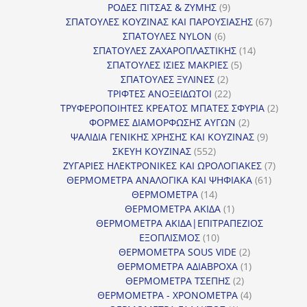
9
προϊόντα
ΡΟΔΕΣ ΠΙΤΣΑΣ & ΖΥΜΗΣ
9
προϊόντα
67
ΣΠΑΤΟΥΛΕΣ ΚΟΥΖΙΝΑΣ ΚΑΙ ΠΑΡΟΥΣΙΑΣΗΣ
67
6
προϊόντ
ΣΠΑΤΟΥΛΕΣ NYLON
6
προϊόντα
14
ΣΠΑΤΟΥΛΕΣ ΖΑΧΑΡΟΠΛΑΣΤΙΚΗΣ
14
5
προϊόντα
ΣΠΑΤΟΥΛΕΣ ΙΣΙΕΣ ΜΑΚΡΙΕΣ
5
2
προϊόντα
ΣΠΑΤΟΥΛΕΣ ΞΥΛΙΝΕΣ
2
προϊόντα
22
ΤΡΙΦΤΕΣ ΑΝΟΞΕΙΔΩΤΟΙ
22
προϊόντα
2
ΤΡΥΦΕΡΟΠΟΙΗΤΕΣ ΚΡΕΑΤΟΣ ΜΠΑΤΕΣ ΣΦΥΡΙΑ
2
2
προϊόν
ΦΟΡΜΕΣ ΔΙΑΜΟΡΦΩΣΗΣ ΑΥΓΩΝ
2
προϊόντα
9
ΨΑΛΙΔΙΑ ΓΕΝΙΚΗΣ ΧΡΗΣΗΣ ΚΑΙ ΚΟΥΖΙΝΑΣ
9
552
προϊόντα
ΣΚΕΥΗ ΚΟΥΖΙΝΑΣ
552
προϊόντα
7
ΖΥΓΑΡΙΕΣ ΗΛΕΚΤΡΟΝΙΚΕΣ ΚΑΙ ΩΡΟΛΟΓΙΑΚΕΣ
7
61
προϊόν
ΘΕΡΜΟΜΕΤΡΑ ΑΝΑΛΟΓΙΚΑ ΚΑΙ ΨΗΦΙΑΚΑ
61
14
προϊόντ
ΘΕΡΜΟΜΕΤΡΑ
14
προϊόντα
1
ΘΕΡΜΟΜΕΤΡΑ ΑΚΙΔΑ
1
προϊόν
ΘΕΡΜΟΜΕΤΡΑ ΑΚΙΔΑ|ΕΠΙΤΡΑΠΕΖΙΟΣ
10
ΕΞΟΠΛΙΣΜΟΣ
10
προϊόντα
2
ΘΕΡΜΟΜΕΤΡΑ SOUS VIDE
2
προϊόντα
1
ΘΕΡΜΟΜΕΤΡΑ ΑΔΙΑΒΡΟΧΑ
1
2
προϊόν
ΘΕΡΜΟΜΕΤΡΑ ΤΣΕΠΗΣ
2
προϊόντα
4
ΘΕΡΜΟΜΕΤΡΑ - ΧΡΟΝΟΜΕΤΡΑ
4