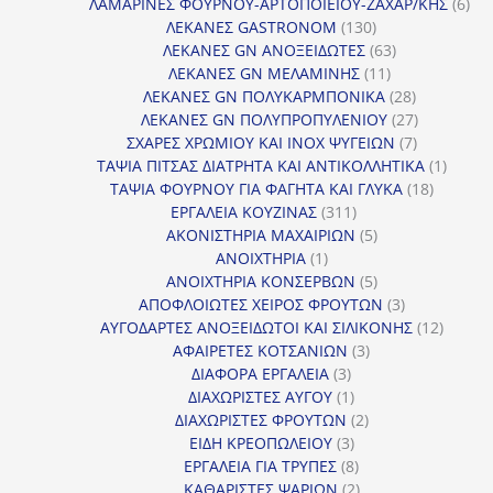
προϊόντα
6
ΛΑΜΑΡΙΝΕΣ ΦΟΥΡΝΟΥ-ΑΡΤΟΠΟΙΕΙΟΥ-ΖΑΧΑΡ/ΚΗΣ
6
130
προ
ΛΕΚΑΝΕΣ GASTRONOM
130
προϊόντα
63
ΛΕΚΑΝΕΣ GN ΑΝΟΞΕΙΔΩΤΕΣ
63
11
προϊόντα
ΛΕΚΑΝΕΣ GN ΜΕΛΑΜΙΝΗΣ
11
προϊόντα
28
ΛΕΚΑΝΕΣ GN ΠΟΛΥΚΑΡΜΠΟΝΙΚΑ
28
προϊόντα
27
ΛΕΚΑΝΕΣ GN ΠΟΛΥΠΡΟΠΥΛΕΝΙΟΥ
27
7
προϊόντα
ΣΧΑΡΕΣ ΧΡΩΜΙΟΥ ΚΑΙ INOX ΨΥΓΕΙΩΝ
7
προϊόντα
1
ΤΑΨΙΑ ΠΙΤΣΑΣ ΔΙΑΤΡΗΤΑ ΚΑΙ ΑΝΤΙΚΟΛΛΗΤΙΚΑ
1
18
προϊόν
ΤΑΨΙΑ ΦΟΥΡΝΟΥ ΓΙΑ ΦΑΓΗΤΑ ΚΑΙ ΓΛΥΚΑ
18
311
προϊόντ
ΕΡΓΑΛΕΙΑ ΚΟΥΖΙΝΑΣ
311
προϊόντα
5
ΑΚΟΝΙΣΤΗΡΙΑ ΜΑΧΑΙΡΙΩΝ
5
1
προϊόντα
ΑΝΟΙΧΤΗΡΙΑ
1
προϊόν
5
ΑΝΟΙΧΤΗΡΙΑ ΚΟΝΣΕΡΒΩΝ
5
προϊόντα
3
ΑΠΟΦΛΟΙΩΤΕΣ ΧΕΙΡΟΣ ΦΡΟΥΤΩΝ
3
προϊόντα
12
ΑΥΓΟΔΑΡΤΕΣ ΑΝΟΞΕΙΔΩΤΟΙ ΚΑΙ ΣΙΛΙΚΟΝΗΣ
12
3
προϊόν
ΑΦΑΙΡΕΤΕΣ ΚΟΤΣΑΝΙΩΝ
3
3
προϊόντα
ΔΙΑΦΟΡΑ ΕΡΓΑΛΕΙΑ
3
προϊόντα
1
ΔΙΑΧΩΡΙΣΤΕΣ ΑΥΓΟΥ
1
προϊόν
2
ΔΙΑΧΩΡΙΣΤΕΣ ΦΡΟΥΤΩΝ
2
3
προϊόντα
ΕΙΔΗ ΚΡΕΟΠΩΛΕΙΟΥ
3
προϊόντα
8
ΕΡΓΑΛΕΙΑ ΓΙΑ ΤΡΥΠΕΣ
8
προϊόντα
2
ΚΑΘΑΡΙΣΤΕΣ ΨΑΡΙΩΝ
2