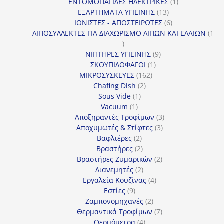
προϊόντα
1
ΕΝΤΟΜΟΠΑΓΙΔΕΣ ΗΛΕΚΤΡΙΚΕΣ
1
13
προϊόν
ΕΞΑΡΤΗΜΑΤΑ ΥΓΙΕΙΝΗΣ
13
προϊόντα
6
ΙΟΝΙΣΤΕΣ - ΑΠΟΣΤΕΙΡΩΤΕΣ
6
προϊόντα
ΛΙΠΟΣΥΛΛΕΚΤΕΣ ΓΙΑ ΔΙΑΧΩΡΙΣΜΟ ΛΙΠΩΝ ΚΑΙ ΕΛΑΙΩΝ
1
1
προϊόν
9
ΝΙΠΤΗΡΕΣ ΥΓΙΕΙΝΗΣ
9
1
προϊόντα
ΣΚΟΥΠΙΔΟΦΑΓΟΙ
1
162
προϊόν
ΜΙΚΡΟΣΥΣΚΕΥΕΣ
162
2
προϊόντα
Chafing Dish
2
1
προϊόντα
Sous Vide
1
1
προϊόν
Vacuum
1
προϊόν
3
Αποξηραντές Τροφίμων
3
3
προϊόντα
Αποχυμωτές & Στίφτες
3
2
προϊόντα
Βαφλιέρες
2
προϊόντα
2
Βραστήρες
2
προϊόντα
2
Βραστήρες Ζυμαρικών
2
2
προϊόντα
Διανεμητές
2
προϊόντα
4
Εργαλεία Κουζίνας
4
9
προϊόντα
Εστίες
9
προϊόντα
2
Ζαμπονομηχανές
2
προϊόντα
7
Θερμαντικά Τροφίμων
7
4
προϊόντα
Θερμόμετρα
4