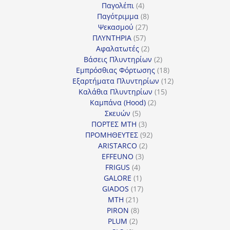
4
προϊόντα
Παγολέπι
4
προϊόντα
8
Παγότριμμα
8
27
προϊόντα
Ψεκασμού
27
57
προϊόντα
ΠΛΥΝΤΗΡΙΑ
57
προϊόντα
2
Αφαλατωτές
2
προϊόντα
2
Βάσεις Πλυντηρίων
2
προϊόντα
18
Εμπρόσθιας Φόρτωσης
18
προϊόντα
12
Εξαρτήματα Πλυντηρίων
12
15
προϊόντα
Καλάθια Πλυντηρίων
15
2
προϊόντα
Καμπάνα (Hood)
2
5
προϊόντα
Σκευών
5
προϊόντα
3
ΠΟΡΤΕΣ MTH
3
προϊόντα
92
ΠΡΟΜΗΘΕΥΤΕΣ
92
2
προϊόντα
ARISTARCO
2
3
προϊόντα
EFFEUNO
3
4
προϊόντα
FRIGUS
4
προϊόντα
1
GALORE
1
προϊόν
17
GIADOS
17
21
προϊόντα
MTH
21
προϊόντα
8
PIRON
8
2
προϊόντα
PLUM
2