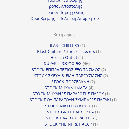
Τροποι Πληρωμης
Τροποι Αποστολης
Τροποι Παραγγελιας
Οροι Χρησης – Πολιτικη Απορρητου
Κατηγορίες
1
BLAST CHILLERS
1
προϊόν
1
Blast Chillers / Shock Freezers
1
2
προϊόν
Horeca Outlet
2
προϊόντα
46
SUPER ΠΡΟΣΦΟΡΕΣ
46
προϊόντα
2
STOCK ΕΠΙΤΡΑΠΕΖΙΟΣ ΕΞΟΠΛΙΣΜΟΣ
2
προϊόντα
2
STOCK ΣΚΕΥΗ & ΕΙΔΗ ΠΑΡΟΥΣΙΑΣΗΣ
2
2
προϊόντα
STOCK ΠΟΡΣΕΛΑΝΗ
2
4
προϊόντα
STOCK ΜΗΧΑΝΗΜΑΤΑ
4
προϊόντα
1
STOCK ΜΗΧΑΝΕΣ ΠΑΡΑΓΩΓΗΣ ΠΑΓΟΥ
1
προϊόν
1
STOCK ΠΟΥ ΠΑΡΑΓΟΥΝ ΣΥΜΠΑΓΕΣ ΠΑΓΑΚΙ
1
1
προϊόν
STOCK ΜΙΚΡΟΣΥΣΚΕΥΕΣ
1
προϊόν
1
STOCK GRILL ΗΛΕΚΤΡΙΚΑ
1
προϊόν
1
STOCK ΠΛΑΤΩ ΥΓΡΑΕΡΙΟΥ
1
1
προϊόν
STOCK ΥΓΙΕΙΝΗ & HACCP
1