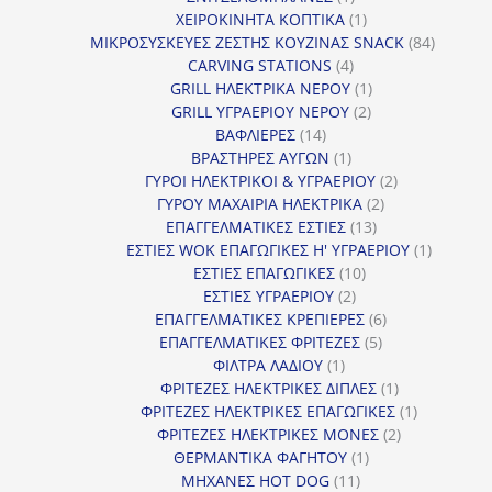
προϊόν
1
ΧΕΙΡΟΚΙΝΗΤΑ ΚΟΠΤΙΚΑ
1
προϊόν
84
ΜΙΚΡΟΣΥΣΚΕΥΕΣ ΖΕΣΤΗΣ ΚΟΥΖΙΝΑΣ SNACK
84
4
προϊόντ
CARVING STATIONS
4
προϊόντα
1
GRILL ΗΛΕΚΤΡΙΚΑ ΝΕΡΟΥ
1
2
προϊόν
GRILL ΥΓΡΑΕΡΙΟΥ ΝΕΡΟΥ
2
14
προϊόντα
ΒΑΦΛΙΕΡΕΣ
14
προϊόντα
1
ΒΡΑΣΤΗΡΕΣ ΑΥΓΩΝ
1
προϊόν
2
ΓΥΡΟΙ ΗΛΕΚΤΡΙΚΟΙ & ΥΓΡΑΕΡΙΟΥ
2
2
προϊόντα
ΓΥΡΟΥ ΜΑΧΑΙΡΙΑ ΗΛΕΚΤΡΙΚΑ
2
13
προϊόντα
ΕΠΑΓΓΕΛΜΑΤΙΚΕΣ ΕΣΤΙΕΣ
13
προϊόντα
1
ΕΣΤΙΕΣ WOK ΕΠΑΓΩΓΙΚΕΣ Η' ΥΓΡΑΕΡΙΟΥ
1
10
προϊόν
ΕΣΤΙΕΣ ΕΠΑΓΩΓΙΚΕΣ
10
2
προϊόντα
ΕΣΤΙΕΣ ΥΓΡΑΕΡΙΟΥ
2
προϊόντα
6
ΕΠΑΓΓΕΛΜΑΤΙΚΕΣ ΚΡΕΠΙΕΡΕΣ
6
5
προϊόντα
ΕΠΑΓΓΕΛΜΑΤΙΚΕΣ ΦΡΙΤΕΖΕΣ
5
1
προϊόντα
ΦΙΛΤΡΑ ΛΑΔΙΟΥ
1
προϊόν
1
ΦΡΙΤΕΖΕΣ ΗΛΕΚΤΡΙΚΕΣ ΔΙΠΛΕΣ
1
προϊόν
1
ΦΡΙΤΕΖΕΣ ΗΛΕΚΤΡΙΚΕΣ ΕΠΑΓΩΓΙΚΕΣ
1
2
προϊόν
ΦΡΙΤΕΖΕΣ ΗΛΕΚΤΡΙΚΕΣ ΜΟΝΕΣ
2
1
προϊόντα
ΘΕΡΜΑΝΤΙΚΑ ΦΑΓΗΤΟΥ
1
11
προϊόν
ΜΗΧΑΝΕΣ HOT DOG
11