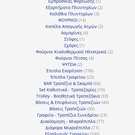
προϊόν
1
Εμπρόσθιας Φόρτωσης
1
προϊόν
2
Εξαρτήματα Πλυντηρίων
2
3
προϊόντα
Καλάθια Πλυντηρίων
3
14
προϊόντα
ΦΟΥΡΝΟΙ
14
προϊόντα
2
Καπέλα Απαγωγής Ατμών
2
4
προϊόντα
Λαμαρίνες
4
1
προϊόντα
Στόφες
1
προϊόν
1
Σχάρες
1
προϊόν
2
Φούρνοι Κυκλοθερμικοί Ηλεκτρικοί
2
4
προϊόντα
Φούρνοι Πίτσας
4
2
προϊόντα
ΨΥΓΕΙΑ
2
προϊόντα
776
Έπιπλα Exoplizein
776
προϊόντα
23
'Επιπλα Γραφείου
23
προϊόντα
68
BAR Τραπέζια & Σκαμπό
68
προϊόντα
10
Set Καθιστικά - Τραπεζαρίες
10
προϊόντα
33
Trolley - Βοηθητικά Τραπεζάκια
33
προϊόντα
45
Βάσεις & Επιφάνειες Τραπεζιών
45
35
προϊόντα
Βάσεις Τραπεζιών
35
προϊόντα
23
Γραφεία - Τραπέζια Συνεδρίου
23
77
προϊόντα
Διακόσμηση - Μικροέπιπλα
77
77
προϊόντα
Διάφορα Μικροέπιπλα
77
προϊόντα
100
Εξοπλισμός Γραφείου
100