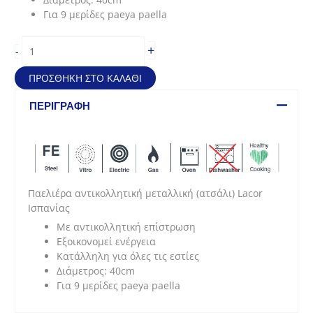
Για 9 μερίδες paeya paella
Παελιέρα
+
-
αλουμινίου
αντικολλητική
ΠΡΟΣΘΉΚΗ ΣΤΟ ΚΑΛΆΘΙ
Robust
(40cm
ΠΕΡΙΓΡΑΦΉ
–
για
9
μερίδες
paella)
ποσότητα
Παελιέρα αντικολλητική μεταλλική (ατσάλι) Lacor
Ισπανίας
Με αντικολλητική επίστρωση
Εξοικονομεί ενέργεια
Κατάλληλη για όλες τις εστίες
Διάμετρος: 40cm
Για 9 μερίδες paeya paella