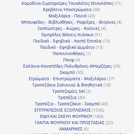
προϊόν
11
Κομοδίνα-Συρταριέρες-Τουαλέτες-Ντουλάπες
11
38
προϊόν
Κρεβάτια-Υποστρώματα
38
43
προϊόντα
Μαξιλάρια - Πανιά
43
προϊόντα
8
Μπουφέδες - Βιβλιοθήκες - Ραφιέρες - Βιτρίνες
8
4
προϊό
Ξαπλώστρες - Αιώρες - Κούνιες
4
31
προϊόντα
Ομπρέλες-Βάσεις-Κιόσκια
31
προϊόντα
13
Παιδικά - Εφηβικά - Λοιπά Έπιπλα
13
13
προϊόντα
Παιδικό - Εφηβικό Δωμάτιο
13
1
προϊόντα
Παπουτσοθήκες
1
4
προϊόν
Πουφ
4
προϊόντα
29
Σαλόνια-Καναπέδες-Πολυθρόνες-Μπερζέρες
29
30
προϊόν
Σκαμπό
30
προϊόντα
27
Στρώματα - Επιστρώματα - Μαξιλάρια
27
18
προϊόντα
Τραπεζάκια Σαλονιού & Βοηθητικά
18
3
προϊόντα
Τραπεζαρίες Set
3
30
προϊόντα
Τραπέζια
30
προϊόντα
40
Τραπέζια - Τραπεζάκια - Σκαμπό
40
1536
προϊόντα
ΕΠΙΤΡΑΠΕΖΙΟΣ ΕΞΟΠΛΙΣΜΟΣ
1536
184
προϊόντα
ΕΙΔΗ ΚΑΙ ΣΚΕΥΗ ΦΟΥΡΝΟΥ
184
προϊόντα
22
ΓΑΝΤΙΑ ΦΟΥΡΝΟΥ ΚΑΙ ΠΡΟΣΤΑΣΙΑΣ
22
6
προϊόντα
ΛΑΜΑΡΙΝΕΣ
6