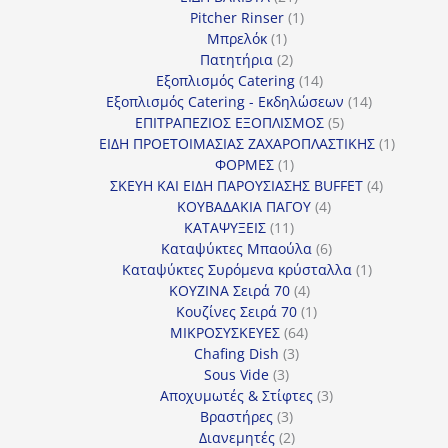
προϊόντα
1
Pitcher Rinser
1
1
προϊόν
Μπρελόκ
1
προϊόν
2
Πατητήρια
2
προϊόντα
14
Εξοπλισμός Catering
14
προϊόντα
14
Εξοπλισμός Catering - Εκδηλώσεων
14
5
προϊόντα
ΕΠΙΤΡΑΠΕΖΙΟΣ ΕΞΟΠΛΙΣΜΟΣ
5
προϊόντα
1
ΕΙΔΗ ΠΡΟΕΤΟΙΜΑΣΙΑΣ ΖΑΧΑΡΟΠΛΑΣΤΙΚΗΣ
1
1
προϊόν
ΦΟΡΜΕΣ
1
προϊόν
4
ΣΚΕΥΗ ΚΑΙ ΕΙΔΗ ΠΑΡΟΥΣΙΑΣΗΣ BUFFET
4
4
προϊόντα
ΚΟΥΒΑΔΑΚΙΑ ΠΑΓΟΥ
4
11
προϊόντα
ΚΑΤΑΨΥΞΕΙΣ
11
προϊόντα
6
Καταψύκτες Μπαούλα
6
προϊόντα
1
Καταψύκτες Συρόμενα κρύσταλλα
1
4
προϊόν
ΚΟΥΖΙΝΑ Σειρά 70
4
προϊόντα
1
Κουζίνες Σειρά 70
1
64
προϊόν
ΜΙΚΡΟΣΥΣΚΕΥΕΣ
64
3
προϊόντα
Chafing Dish
3
3
προϊόντα
Sous Vide
3
προϊόντα
3
Αποχυμωτές & Στίφτες
3
3
προϊόντα
Βραστήρες
3
προϊόντα
2
Διανεμητές
2