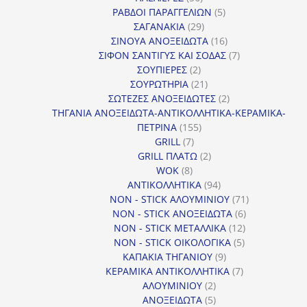
προϊόντα
5
ΡΑΒΔΟΙ ΠΑΡΑΓΓΕΛΙΩΝ
5
29
προϊόντα
ΣΑΓΑΝΑΚΙΑ
29
προϊόντα
16
ΣΙΝΟΥΑ ΑΝΟΞΕΙΔΩΤΑ
16
προϊόντα
7
ΣΙΦΟΝ ΣΑΝΤΙΓΥΣ ΚΑΙ ΣΟΔΑΣ
7
2
προϊόντα
ΣΟΥΠΙΕΡΕΣ
2
προϊόντα
21
ΣΟΥΡΩΤΗΡΙΑ
21
προϊόντα
2
ΣΩΤΕΖΕΣ ΑΝΟΞΕΙΔΩΤΕΣ
2
προϊόντα
ΤΗΓΑΝΙΑ ΑΝΟΞΕΙΔΩΤΑ-ΑΝΤΙΚΟΛΛΗΤΙΚΑ-ΚΕΡΑΜΙΚΑ-
155
ΠΕΤΡΙΝΑ
155
7
προϊόντα
GRILL
7
προϊόντα
2
GRILL ΠΛΑΤΩ
2
8
προϊόντα
WOK
8
προϊόντα
94
ΑΝΤΙΚΟΛΛΗΤΙΚΑ
94
προϊόντα
71
NON - STICK ΑΛΟΥΜΙΝΙΟΥ
71
6
προϊόντα
NON - STICK ΑΝΟΞΕΙΔΩΤΑ
6
12
προϊόντα
NON - STICK ΜΕΤΑΛΛΙΚΑ
12
5
προϊόντα
NON - STICK ΟΙΚΟΛΟΓΙΚΑ
5
9
προϊόντα
ΚΑΠΑΚΙΑ ΤΗΓΑΝΙΟΥ
9
προϊόντα
7
ΚΕΡΑΜΙΚΑ ΑΝΤΙΚΟΛΛΗΤΙΚΑ
7
2
προϊόντα
ΑΛΟΥΜΙΝΙΟΥ
2
προϊόντα
5
ΑΝΟΞΕΙΔΩΤΑ
5