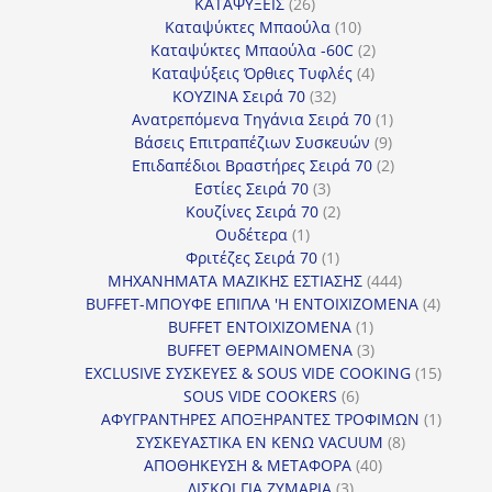
26
προϊόντα
ΚΑΤΑΨΥΞΕΙΣ
26
προϊόντα
10
Καταψύκτες Μπαούλα
10
προϊόντα
2
Καταψύκτες Μπαούλα -60C
2
4
προϊόντα
Καταψύξεις Όρθιες Τυφλές
4
32
προϊόντα
ΚΟΥΖΙΝΑ Σειρά 70
32
προϊόντα
1
Ανατρεπόμενα Τηγάνια Σειρά 70
1
9
προϊόν
Βάσεις Επιτραπέζιων Συσκευών
9
προϊόντα
2
Επιδαπέδιοι Βραστήρες Σειρά 70
2
3
προϊόντα
Εστίες Σειρά 70
3
προϊόντα
2
Κουζίνες Σειρά 70
2
1
προϊόντα
Ουδέτερα
1
προϊόν
1
Φριτέζες Σειρά 70
1
προϊόν
444
ΜΗΧΑΝΗΜΑΤΑ ΜΑΖΙΚΗΣ ΕΣΤΙΑΣΗΣ
444
προϊόντα
4
BUFFET-ΜΠΟΥΦΕ ΕΠΙΠΛΑ 'Η ΕΝΤΟΙΧΙΖΟΜΕΝΑ
4
1
προϊόν
BUFFET ΕΝΤΟΙΧΙΖΟΜΕΝΑ
1
προϊόν
3
BUFFET ΘΕΡΜΑΙΝΟΜΕΝΑ
3
προϊόντα
15
EXCLUSIVE ΣΥΣΚΕΥΕΣ & SOUS VIDE COOKING
15
6
προϊόν
SOUS VIDE COOKERS
6
προϊόντα
1
ΑΦΥΓΡΑΝΤΗΡΕΣ ΑΠΟΞΗΡΑΝΤΕΣ ΤΡΟΦΙΜΩΝ
1
8
προϊόν
ΣΥΣΚΕΥΑΣΤΙΚΑ ΕΝ ΚΕΝΩ VACUUM
8
40
προϊόντα
ΑΠΟΘΗΚΕΥΣΗ & ΜΕΤΑΦΟΡΑ
40
3
προϊόντα
ΔΙΣΚΟΙ ΓΙΑ ΖΥΜΑΡΙΑ
3