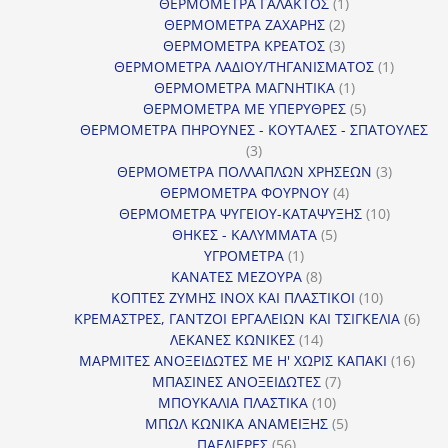
1
προϊόντα
ΘΕΡΜΟΜΕΤΡΑ ΓΑΛΑΚΤΟΣ
1
2
προϊόν
ΘΕΡΜΟΜΕΤΡΑ ΖΑΧΑΡΗΣ
2
προϊόντα
3
ΘΕΡΜΟΜΕΤΡΑ ΚΡΕΑΤΟΣ
3
προϊόντα
1
ΘΕΡΜΟΜΕΤΡΑ ΛΑΔΙΟΥ/ΤΗΓΑΝΙΣΜΑΤΟΣ
1
1
προϊόν
ΘΕΡΜΟΜΕΤΡΑ ΜΑΓΝΗΤΙΚΑ
1
προϊόν
5
ΘΕΡΜΟΜΕΤΡΑ ΜΕ ΥΠΕΡΥΘΡΕΣ
5
προϊόντα
ΘΕΡΜΟΜΕΤΡΑ ΠΗΡΟΥΝΕΣ - ΚΟΥΤΑΛΕΣ - ΣΠΑΤΟΥΛΕΣ
3
3
προϊόντα
3
ΘΕΡΜΟΜΕΤΡΑ ΠΟΛΛΑΠΛΩΝ ΧΡΗΣΕΩΝ
3
4
προϊόντ
ΘΕΡΜΟΜΕΤΡΑ ΦΟΥΡΝΟΥ
4
προϊόντα
10
ΘΕΡΜΟΜΕΤΡΑ ΨΥΓΕΙΟΥ-ΚΑΤΑΨΥΞΗΣ
10
5
προϊόντα
ΘΗΚΕΣ - ΚΑΛΥΜΜΑΤΑ
5
1
προϊόντα
ΥΓΡΟΜΕΤΡΑ
1
προϊόν
8
ΚΑΝΑΤΕΣ ΜΕΖΟΥΡΑ
8
προϊόντα
10
ΚΟΠΤΕΣ ΖΥΜΗΣ INOX ΚΑΙ ΠΛΑΣΤΙΚΟΙ
10
προϊόντα
6
ΚΡΕΜΑΣΤΡΕΣ, ΓΑΝΤΖΟΙ ΕΡΓΑΛΕΙΩΝ ΚΑΙ ΤΣΙΓΚΕΛΙΑ
6
14
προϊ
ΛΕΚΑΝΕΣ ΚΩΝΙΚΕΣ
14
προϊόντα
16
ΜΑΡΜΙΤΕΣ ΑΝΟΞΕΙΔΩΤΕΣ ΜΕ Η' ΧΩΡΙΣ ΚΑΠΑΚΙ
16
7
προϊ
ΜΠΑΣΙΝΕΣ ΑΝΟΞΕΙΔΩΤΕΣ
7
10
προϊόντα
ΜΠΟΥΚΑΛΙΑ ΠΛΑΣΤΙΚΑ
10
προϊόντα
5
ΜΠΩΛ ΚΩΝΙΚΑ ΑΝΑΜΕΙΞΗΣ
5
56
προϊόντα
ΠΑΕΛΙΕΡΕΣ
56