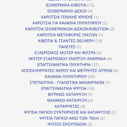
προϊόντα
12
ΙΣΟΘΕΡΜΙΚΑ ΚΙΒΩΤΙΑ
12
4
προϊόντα
ΙΣΟΘΕΡΜΙΚΟΙ ΔΙΣΚΟΙ
4
προϊόντα
1
ΚΑΡΟΤΣΙΑ ΓΕΝΙΚΗΣ ΧΡΗΣΗΣ
1
προϊόν
2
ΚΑΡΟΤΣΙΑ ΓΙΑ ΚΑΛΑΘΙΑ ΠΛΥΝΤΗΡΙΟΥ
2
προϊόντα
2
ΚΑΡΟΤΣΙΑ ΙΣΟΘΕΡΜΙΚΩΝ ΔΙΣΚΩΝ/ΚΙΒΩΤΙΩΝ
2
1
προϊόν
ΚΑΡΟΤΣΙΑ ΜΕΤΑΦΟΡΑΣ ΠΙΑΤΩΝ
1
14
προϊόν
ΚΙΒΩΤΙΑ & ΤΣΑΝΤΕΣ DELIVERY
14
1
προϊόντα
ΠΑΛΕΤΕΣ
1
προϊόν
4
ΕΞΑΕΡΙΣΜΟΣ ΜΟΤΕΡ ΚΑΙ ΦΙΛΤΡΑ
4
προϊόντα
4
ΜΟΤΕΡ ΕΞΑΕΡΙΣΜΟΥ ΕΝΕΡΓΟΥ ΑΝΘΡΑΚΑ
4
37
προϊόντ
ΕΠΑΓΓΕΛΜΑΤΙΚΑ ΠΛΥΝΤΗΡΙΑ
37
προϊόντα
6
ΑΠΟΣΚΛΗΡΥΝΤΕΣ ΝΕΡΟΥ ΚΑΙ ΜΕΤΡΗΤΕΣ ΛΙΤΡΩΝ
6
30
προϊ
ΚΑΛΑΘΙΑ ΠΛΥΝΤΗΡΙΟΥ
30
προϊόντα
1
ΣΤΕΓΝΩΤΙΚΑ - ΓΥΑΛΙΣΤΙΚΑ ΜΑΧΑΙΡ/ΝΩΝ
1
16
προϊόν
ΕΠΑΓΓΕΛΜΑΤΙΚΑ ΨΥΓΕΙΑ
16
1
προϊόντα
ΒΙΤΡΙΝΕΣ ΚΑΤΑΨΥΞΗ
1
προϊόν
4
ΘΑΛΑΜΟΙ ΚΑΤΑΨΥΞΗ
4
3
προϊόντα
ΚΑΤΑΨΥΚΤΕΣ
3
προϊόντα
2
ΨΥΓΕΙΑ ΠΑΓΚΟΙ ΣΥΝΤΗΡΗΣΗΣ ΚΑΙ ΚΑΤΑΨΥΞΗΣ
2
2
προϊό
ΨΥΓΕΙΑ ΠΑΓΚΟΙ ΑΝΩ ΤΩΝ 70cm
2
2
προϊόντα
ΨΥΓΕΙΟ ΣΚΟΥΠΙΔΙΩΝ
2