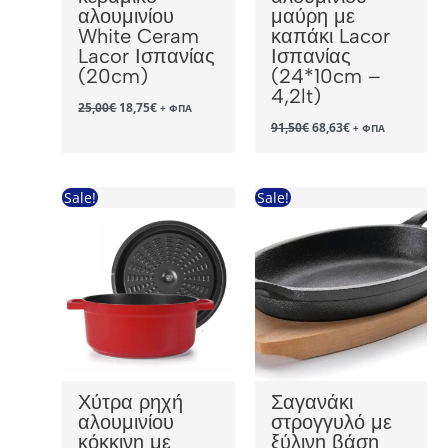
αλουμινίου
μαύρη με
White Ceram
καπάκι Lacor
Lacor Ισπανίας
Ισπανίας
(20cm)
(24*10cm –
4,2lt)
Original
Η
25,00
€
18,75
€
+ ΦΠΑ
price
τρέχουσα
Original
Η
91,50
€
68,63
€
+ ΦΠΑ
was:
τιμή
price
τρέχουσα
25,00€.
είναι:
was:
τιμή
18,75€.
91,50€.
είναι:
68,63€.
Sale!
Sale!
Χύτρα ρηχή
Σαγανάκι
αλουμινίου
στρογγυλό με
κόκκινη με
ξύλινη βάση