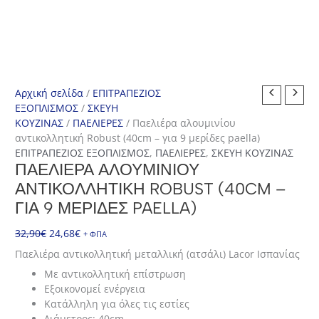
Αρχική σελίδα
/
ΕΠΙΤΡΑΠΕΖΙΟΣ
ΕΞΟΠΛΙΣΜΟΣ
/
ΣΚΕΥΗ
ΚΟΥΖΙΝΑΣ
/
ΠΑΕΛΙΕΡΕΣ
/ Παελιέρα αλουμινίου
αντικολλητική Robust (40cm – για 9 μερίδες paella)
ΕΠΙΤΡΑΠΕΖΙΟΣ ΕΞΟΠΛΙΣΜΟΣ
,
ΠΑΕΛΙΕΡΕΣ
,
ΣΚΕΥΗ ΚΟΥΖΙΝΑΣ
ΠΑΕΛΙΈΡΑ ΑΛΟΥΜΙΝΊΟΥ
ΑΝΤΙΚΟΛΛΗΤΙΚΉ ROBUST (40CM –
ΓΙΑ 9 ΜΕΡΊΔΕΣ PAELLA)
Original
Η
32,90
€
24,68
€
+ ΦΠΑ
price
τρέχουσα
Παελιέρα αντικολλητική μεταλλική (ατσάλι) Lacor Ισπανίας
was:
τιμή
Με αντικολλητική επίστρωση
32,90€.
είναι:
Εξοικονομεί ενέργεια
24,68€.
Κατάλληλη για όλες τις εστίες
Διάμετρος: 40cm