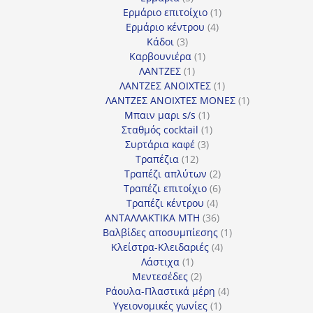
προϊόντα
1
Ερμάριο επιτοίχιο
1
4
προϊόν
Ερμάριο κέντρου
4
3
προϊόντα
Κάδοι
3
προϊόντα
1
Καρβουνιέρα
1
1
προϊόν
ΛΑΝΤΖΕΣ
1
προϊόν
1
ΛΑΝΤΖΕΣ ΑΝΟΙΧΤΕΣ
1
προϊόν
1
ΛΑΝΤΖΕΣ ΑΝΟΙΧΤΕΣ ΜΟΝΕΣ
1
1
προϊόν
Μπαιν μαρι s/s
1
προϊόν
1
Σταθμός cocktail
1
3
προϊόν
Συρτάρια καφέ
3
12
προϊόντα
Τραπέζια
12
προϊόντα
2
Τραπέζι απλύτων
2
προϊόντα
6
Τραπέζι επιτοίχιο
6
4
προϊόντα
Τραπέζι κέντρου
4
προϊόντα
36
ΑΝΤΑΛΛΑΚΤΙΚΑ MTH
36
προϊόντα
1
Βαλβίδες αποσυμπίεσης
1
4
προϊόν
Κλείστρα-Κλειδαριές
4
1
προϊόντα
Λάστιχα
1
προϊόν
2
Μεντεσέδες
2
προϊόντα
4
Ράουλα-Πλαστικά μέρη
4
1
προϊόντα
Υγειονομικές γωνίες
1