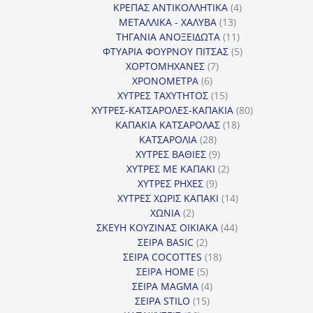
προϊόντα
4
ΚΡΕΠΑΣ ΑΝΤΙΚΟΛΛΗΤΙΚΑ
4
13
προϊόντα
ΜΕΤΑΛΛΙΚΑ - ΧΑΛΥΒΑ
13
προϊόντα
11
ΤΗΓΑΝΙΑ ΑΝΟΞΕΙΔΩΤΑ
11
προϊόντα
5
ΦΤΥΑΡΙΑ ΦΟΥΡΝΟΥ ΠΙΤΣΑΣ
5
7
προϊόντα
ΧΟΡΤΟΜΗΧΑΝΕΣ
7
6
προϊόντα
ΧΡΟΝΟΜΕΤΡΑ
6
προϊόντα
15
ΧΥΤΡΕΣ ΤΑΧΥΤΗΤΟΣ
15
προϊόντα
80
ΧΥΤΡΕΣ-ΚΑΤΣΑΡΟΛΕΣ-ΚΑΠΑΚΙΑ
80
18
προϊόντα
ΚΑΠΑΚΙΑ ΚΑΤΣΑΡΟΛΑΣ
18
28
προϊόντα
ΚΑΤΣΑΡΟΛΙΑ
28
προϊόντα
9
ΧΥΤΡΕΣ ΒΑΘΙΕΣ
9
προϊόντα
2
ΧΥΤΡΕΣ ΜΕ ΚΑΠΑΚΙ
2
9
προϊόντα
ΧΥΤΡΕΣ ΡΗΧΕΣ
9
προϊόντα
14
ΧΥΤΡΕΣ ΧΩΡΙΣ ΚΑΠΑΚΙ
14
2
προϊόντα
ΧΩΝΙΑ
2
προϊόντα
44
ΣΚΕΥΗ ΚΟΥΖΙΝΑΣ ΟΙΚΙΑΚΑ
44
2
προϊόντα
ΣΕΙΡΑ BASIC
2
προϊόντα
18
ΣΕΙΡΑ COCOTTES
18
5
προϊόντα
ΣΕΙΡΑ HOME
5
προϊόντα
4
ΣΕΙΡΑ MAGMA
4
15
προϊόντα
ΣΕΙΡΑ STILO
15