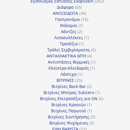
προϊόντα
282
Εξοπλισμός Εστίασης Exoplizein
282
65
προϊόντα
Διάφορα
65
προϊόντα
36
ΑΝΟΞΕΙΔΩΤΑ
36
προϊόντα
16
Γαστρονόμοι
16
1
προϊόντα
Θάλαμοι
1
2
προϊόν
Λάντζες
2
προϊόντα
1
Λιποσυλλέκτες
1
1
προϊόν
Τραπέζια
1
προϊόν
6
Τρόλεϊ Σερβιρίσματος
6
4
προϊόντα
ΑΝΤΑΛΛΑΚΤΙΚΑ MTH
4
προϊόντα
1
Αντιστάσεις θερμικές
1
1
προϊόν
Κλείστρα-Κλειδαριές
1
1
προϊόν
Λάστιχα
1
25
προϊόν
ΒΙΤΡΙΝΕΣ
25
προϊόντα
2
Βιτρίνες Back Bar
2
προϊόντα
1
Βιτρίνες Mπύρας Subzero
1
προϊόν
6
Βιτρίνες Επιτραπέζιες για GN
6
1
προϊόντα
Βιτρίνες Κρασιών
1
προϊόν
1
Βιτρίνες Παγωτού
1
προϊόν
3
Βιτρίνες Συντήρησης
3
3
προϊόντα
Βιτρίνες Ψυχόμενες
3
21
προϊόντα
ΕΙΔΗ BARISTA
21