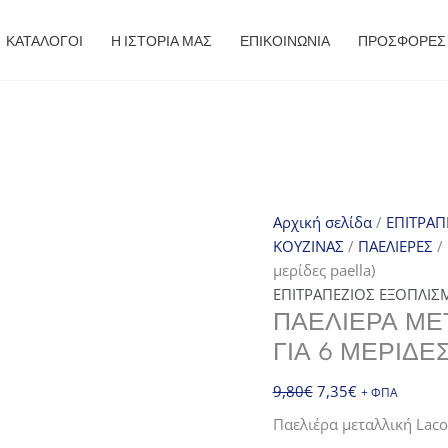
ΚΑΤΑΛΟΓΟΙ
Η ΙΣΤΟΡΙΑ ΜΑΣ
ΕΠΙΚΟΙΝΩΝΙΑ
ΠΡΟΣΦΟΡΈΣ
Αρχική σελίδα
/
ΕΠΙΤΡΑΠ
ΚΟΥΖΙΝΑΣ
/
ΠΑΕΛΙΕΡΕΣ
/ 
μερίδες paella)
ΕΠΙΤΡΑΠΕΖΙΟΣ ΕΞΟΠΛΙΣ
ΠΑΕΛΙΈΡΑ ΜΕΤ
ΓΙΑ 6 ΜΕΡΊΔΕ
Original
Η
9,80
€
7,35
€
+ ΦΠΑ
price
τρέχουσα
Παελιέρα μεταλλική Lacor
was:
τιμή