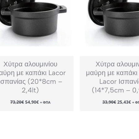
Χύτρα αλουμινίου
Χύτρα αλουμι
αύρη με καπάκι Lacor
μαύρη με καπάκι
Ισπανίας (20*8cm –
Lacor Ισπαν
2,4lt)
(14*7,5cm – 0,
Original
Η
Original
Η
73,20
€
54,90
€
33,90
€
25,43
€
+ ΦΠΑ
+ Φ
price
τρέχουσα
price
τρέ
was:
τιμή
was:
τιμ
73,20€.
είναι:
33,90€.
είν
54,90€.
25,