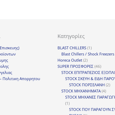
ι
Κατηγορίες
1
(Επισκευης)
BLAST CHILLERS
1
προϊόν
ροϊοντων
Blast Chillers / Shock Freezers
2
ωμης
Horeca Outlet
2
προϊόντα
46
τολης
SUPER ΠΡΟΣΦΟΡΕΣ
46
προϊόντ
γελιας
STOCK ΕΠΙΤΡΑΠΕΖΙΟΣ ΕΞΟΠΛ
– Πολιτικη Απορρητου
STOCK ΣΚΕΥΗ & ΕΙΔΗ ΠΑΡΟ
2
STOCK ΠΟΡΣΕΛΑΝΗ
2
4
πρ
STOCK ΜΗΧΑΝΗΜΑΤΑ
4
προϊ
STOCK ΜΗΧΑΝΕΣ ΠΑΡΑΓΩΓ
1
1
προϊόν
STOCK ΠΟΥ ΠΑΡΑΓΟΥΝ Σ