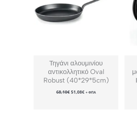
Τηγάνι αλουμινίου
αντικολλητικό Oval
μ
Robust (40*29*5cm)
Original
Η
68,10
€
51,08
€
+ ΦΠΑ
price
τρέχουσα
was:
τιμή
68,10€.
είναι:
51,08€.