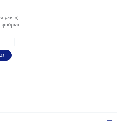
a paella).
 φούρνο.
+
ΘΙ