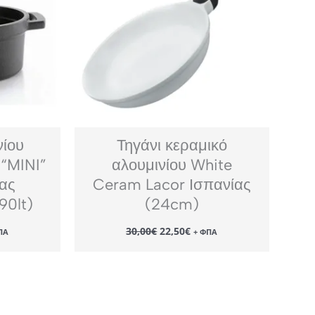
νίου
Τηγάνι κεραμικό
 “MINI”
αλουμινίου White
ίας
Ceram Lacor Ισπανίας
90lt)
(24cm)
Original
Η
30,00
€
22,50
€
ΠΑ
+ ΦΠΑ
χουσα
price
τρέχουσα
ή
was:
τιμή
αι:
30,00€.
είναι:
43€.
22,50€.