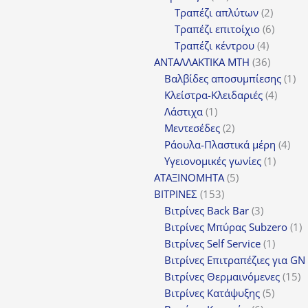
προϊόντα
2
Τραπέζι απλύτων
2
προϊόν
6
Τραπέζι επιτοίχιο
6
4
προϊόν
Τραπέζι κέντρου
4
προϊόντ
36
ΑΝΤΑΛΛΑΚΤΙΚΑ MTH
36
προϊόντ
1
Βαλβίδες αποσυμπίεσης
1
4
πρ
Κλείστρα-Κλειδαριές
4
1
προϊόν
Λάστιχα
1
προϊόν
2
Μεντεσέδες
2
προϊόντα
4
Ράουλα-Πλαστικά μέρη
4
1
προ
Υγειονομικές γωνίες
1
5
προϊόν
ΑΤΑΞΙΝΟΜΗΤΑ
5
153
προϊόντα
ΒΙΤΡΙΝΕΣ
153
προϊόντα
3
Βιτρίνες Back Bar
3
προϊόντα
1
Βιτρίνες Mπύρας Subzero
1
1
π
Βιτρίνες Self Service
1
προϊόν
Βιτρίνες Επιτραπέζιες για GN
1
Βιτρίνες Θερμαινόμενες
15
5
π
Βιτρίνες Κατάψυξης
5