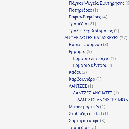
πρ
Πάγκοι Ψυγεία Συντήρησης
1
Ποτηριέρες
1
προϊόν
4
Ράφια-Ραφιέρες
4
21
προϊόντα
Τραπέζια
21
προϊόντα
3
Τρόλεϊ Σερβιρίσματος
3
προϊ
3
ΑΝΟΞΕΙΔΩΤΕΣ ΚΑΤΑΣΚΕΥΕΣ
37
3
π
Βάσεις φούρνου
3
5
προϊόντα
Ερμάρια
5
προϊόντα
1
Ερμάριο επιτοίχιο
1
4
προϊόν
Ερμάριο κέντρου
4
3
προϊόντ
Κάδοι
3
προϊόντα
1
Καρβουνιέρα
1
1
προϊόν
ΛΑΝΤΖΕΣ
1
προϊόν
1
ΛΑΝΤΖΕΣ ΑΝΟΙΧΤΕΣ
1
προϊ
ΛΑΝΤΖΕΣ ΑΝΟΙΧΤΕΣ ΜΟΝ
1
Μπαιν μαρι s/s
1
προϊόν
1
Σταθμός cocktail
1
3
προϊόν
Συρτάρια καφέ
3
12
προϊόντα
Τραπέζια
12