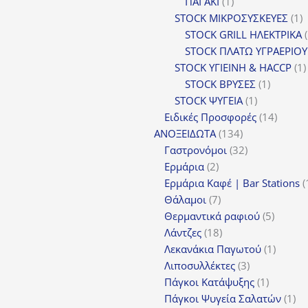
1
ΠΑΓΑΚΙ
1
προϊόν
1
STOCK ΜΙΚΡΟΣΥΣΚΕΥΕΣ
1
π
STOCK GRILL ΗΛΕΚΤΡΙΚΑ
STOCK ΠΛΑΤΩ ΥΓΡΑΕΡΙΟΥ
STOCK ΥΓΙΕΙΝΗ & HACCP
1
1
STOCK ΒΡΥΣΕΣ
1
1
προϊόν
STOCK ΨΥΓΕΙΑ
1
προϊόν
14
Ειδικές Προσφορές
14
134
προϊόν
ΑΝΟΞΕΙΔΩΤΑ
134
προϊόντα
32
Γαστρονόμοι
32
2
προϊόντα
Ερμάρια
2
προϊόντα
Ερμάρια Καφέ | Bar Stations
7
Θάλαμοι
7
προϊόντα
5
Θερμαντικά ραφιού
5
18
προϊόν
Λάντζες
18
προϊόντα
1
Λεκανάκια Παγωτού
1
3
προϊόν
Λιποσυλλέκτες
3
προϊόντα
1
Πάγκοι Κατάψυξης
1
προϊόν
1
Πάγκοι Ψυγεία Σαλατών
1