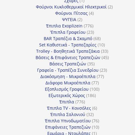
προϊόν
1
Σχάρες
1
προϊόν
2
Φούρνοι Κυκλοθερμικοί Ηλεκτρικοί
2
4
προϊόντα
Φούρνοι Πίτσας
4
2
προϊόντα
ΨΥΓΕΙΑ
2
προϊόντα
776
Έπιπλα Exoplizein
776
προϊόντα
23
'Επιπλα Γραφείου
23
προϊόντα
68
BAR Τραπέζια & Σκαμπό
68
προϊόντα
10
Set Καθιστικά - Τραπεζαρίες
10
προϊόντα
33
Trolley - Βοηθητικά Τραπεζάκια
33
προϊόντα
45
Βάσεις & Επιφάνειες Τραπεζιών
45
35
προϊόντα
Βάσεις Τραπεζιών
35
προϊόντα
23
Γραφεία - Τραπέζια Συνεδρίου
23
77
προϊόντα
Διακόσμηση - Μικροέπιπλα
77
77
προϊόντα
Διάφορα Μικροέπιπλα
77
προϊόντα
100
Εξοπλισμός Γραφείου
100
186
προϊόντα
Εξωτερικός Χώρος
186
776
προϊόντα
Έπιπλα
776
προϊόντα
6
Έπιπλα TV - Κονσόλες
6
32
προϊόντα
Έπιπλα Σαλονιού
32
προϊόντα
76
Έπιπλα Υπνοδωματίου
76
10
προϊόντα
Επιφάνειες Τραπεζιών
10
1
προϊόντα
Ερμάρια - Ντουλάπες
1