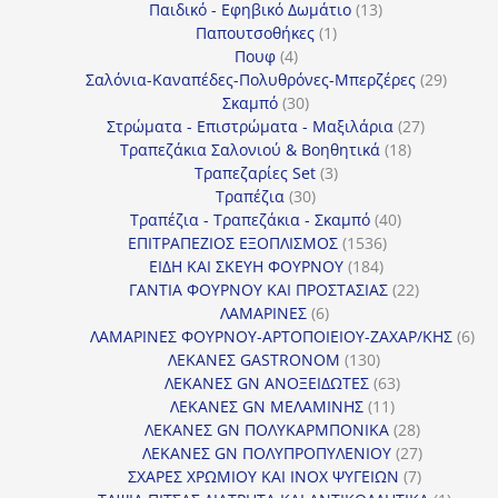
13
προϊόντα
Παιδικό - Εφηβικό Δωμάτιο
13
1
προϊόντα
Παπουτσοθήκες
1
4
προϊόν
Πουφ
4
προϊόντα
29
Σαλόνια-Καναπέδες-Πολυθρόνες-Μπερζέρες
29
30
προϊόν
Σκαμπό
30
προϊόντα
27
Στρώματα - Επιστρώματα - Μαξιλάρια
27
18
προϊόντα
Τραπεζάκια Σαλονιού & Βοηθητικά
18
3
προϊόντα
Τραπεζαρίες Set
3
30
προϊόντα
Τραπέζια
30
προϊόντα
40
Τραπέζια - Τραπεζάκια - Σκαμπό
40
1536
προϊόντα
ΕΠΙΤΡΑΠΕΖΙΟΣ ΕΞΟΠΛΙΣΜΟΣ
1536
184
προϊόντα
ΕΙΔΗ ΚΑΙ ΣΚΕΥΗ ΦΟΥΡΝΟΥ
184
προϊόντα
22
ΓΑΝΤΙΑ ΦΟΥΡΝΟΥ ΚΑΙ ΠΡΟΣΤΑΣΙΑΣ
22
6
προϊόντα
ΛΑΜΑΡΙΝΕΣ
6
προϊόντα
6
ΛΑΜΑΡΙΝΕΣ ΦΟΥΡΝΟΥ-ΑΡΤΟΠΟΙΕΙΟΥ-ΖΑΧΑΡ/ΚΗΣ
6
130
προ
ΛΕΚΑΝΕΣ GASTRONOM
130
προϊόντα
63
ΛΕΚΑΝΕΣ GN ΑΝΟΞΕΙΔΩΤΕΣ
63
11
προϊόντα
ΛΕΚΑΝΕΣ GN ΜΕΛΑΜΙΝΗΣ
11
προϊόντα
28
ΛΕΚΑΝΕΣ GN ΠΟΛΥΚΑΡΜΠΟΝΙΚΑ
28
προϊόντα
27
ΛΕΚΑΝΕΣ GN ΠΟΛΥΠΡΟΠΥΛΕΝΙΟΥ
27
7
προϊόντα
ΣΧΑΡΕΣ ΧΡΩΜΙΟΥ ΚΑΙ INOX ΨΥΓΕΙΩΝ
7