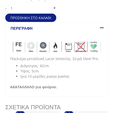
Παελιέρα
+
-
μεταλλική
Steel
ΠΡΟΣΘΉΚΗ ΣΤΟ ΚΑΛΆΘΙ
Pro
(42cm
ΠΕΡΙΓΡΑΦΉ
-
για
10
μερίδες
paella)
ποσότητα
Παελιέρα μεταλλική Lacor Ισπανίας. Σειρά Steel Pro.
Διάμετρος: 42cm.
Ύψος: 5cm.
(για 10 μερίδες paeya paella)
AΚΑΤΑΛΛΗΛΟ για φούρνο.
ΣΧΕΤΙΚΆ ΠΡΟΪΌΝΤΑ