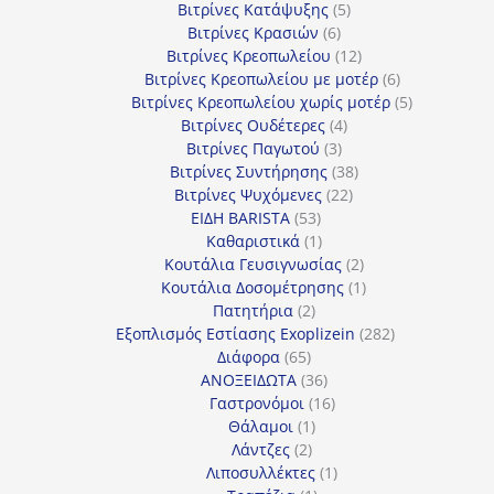
5
προϊόντα
Βιτρίνες Κατάψυξης
5
6
προϊόντα
Βιτρίνες Κρασιών
6
προϊόντα
12
Βιτρίνες Κρεοπωλείου
12
προϊόντα
6
Βιτρίνες Κρεοπωλείου με μοτέρ
6
προϊόντα
5
Βιτρίνες Κρεοπωλείου χωρίς μοτέρ
5
4
προϊόντα
Βιτρίνες Ουδέτερες
4
3
προϊόντα
Βιτρίνες Παγωτού
3
προϊόντα
38
Βιτρίνες Συντήρησης
38
22
προϊόντα
Βιτρίνες Ψυχόμενες
22
53
προϊόντα
ΕΙΔΗ BARISTA
53
προϊόντα
1
Καθαριστικά
1
προϊόν
2
Κουτάλια Γευσιγνωσίας
2
προϊόντα
1
Κουτάλια Δοσομέτρησης
1
2
προϊόν
Πατητήρια
2
προϊόντα
282
Εξοπλισμός Εστίασης Exoplizein
282
65
προϊόντα
Διάφορα
65
προϊόντα
36
ΑΝΟΞΕΙΔΩΤΑ
36
προϊόντα
16
Γαστρονόμοι
16
1
προϊόντα
Θάλαμοι
1
2
προϊόν
Λάντζες
2
προϊόντα
1
Λιποσυλλέκτες
1