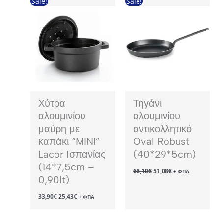
Sale!
Sale!
Χύτρα
Τηγάνι
αλουμινίου
αλουμινίου
μαύρη με
αντικολλητικό
καπάκι “MINI”
Oval Robust
Lacor Ισπανίας
(40*29*5cm)
(14*7,5cm –
Original
Η
68,10
€
51,08
€
+ ΦΠΑ
price
τρέχουσα
0,90lt)
was:
τιμή
68,10€.
είναι:
Original
Η
33,90
€
25,43
€
+ ΦΠΑ
51,08€.
price
τρέχουσα
was:
τιμή
33,90€.
είναι: