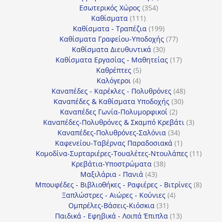
354
προϊόν
Εσωτερικός Χώρος
354
111
προϊόντα
Καθίσματα
111
προϊόντα
199
Καθίσματα - Τραπέζια
199
προϊόντα
77
Καθίσματα Γραφείου-Υποδοχής
77
30
προϊόντα
Καθίσματα Διευθυντικά
30
προϊόντα
17
Καθίσματα Εργασίας - Μαθητείας
17
5
προϊόντα
Καθρέπτες
5
4
προϊόντα
Καλόγεροι
4
προϊόντα
48
Καναπέδες - Καρέκλες - Πολυθρόνες
48
30
προϊόντα
Καναπέδες & Καθίσματα Υποδοχής
30
2
προϊόντα
Καναπέδες Γωνία-Πολυμορφικοί
2
προϊόντα
3
Καναπέδες-Πολυθρόνες & Σκαμπό Κρεβάτι
3
34
προϊόντ
Καναπέδες-Πολυθρόνες-Σαλόνια
34
προϊόντα
1
Καφενείου-Ταβέρνας Παραδοσιακά
1
προϊόν
11
Κομοδίνα-Συρταριέρες-Τουαλέτες-Ντουλάπες
11
38
προϊόν
Κρεβάτια-Υποστρώματα
38
43
προϊόντα
Μαξιλάρια - Πανιά
43
προϊόντα
8
Μπουφέδες - Βιβλιοθήκες - Ραφιέρες - Βιτρίνες
8
4
προϊό
Ξαπλώστρες - Αιώρες - Κούνιες
4
31
προϊόντα
Ομπρέλες-Βάσεις-Κιόσκια
31
προϊόντα
13
Παιδικά - Εφηβικά - Λοιπά Έπιπλα
13