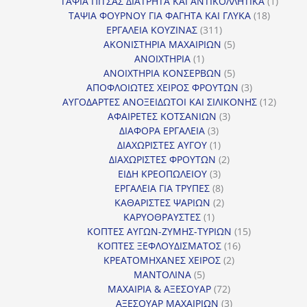
προϊόντα
1
ΤΑΨΙΑ ΠΙΤΣΑΣ ΔΙΑΤΡΗΤΑ ΚΑΙ ΑΝΤΙΚΟΛΛΗΤΙΚΑ
1
18
προϊόν
ΤΑΨΙΑ ΦΟΥΡΝΟΥ ΓΙΑ ΦΑΓΗΤΑ ΚΑΙ ΓΛΥΚΑ
18
311
προϊόντ
ΕΡΓΑΛΕΙΑ ΚΟΥΖΙΝΑΣ
311
προϊόντα
5
ΑΚΟΝΙΣΤΗΡΙΑ ΜΑΧΑΙΡΙΩΝ
5
1
προϊόντα
ΑΝΟΙΧΤΗΡΙΑ
1
προϊόν
5
ΑΝΟΙΧΤΗΡΙΑ ΚΟΝΣΕΡΒΩΝ
5
προϊόντα
3
ΑΠΟΦΛΟΙΩΤΕΣ ΧΕΙΡΟΣ ΦΡΟΥΤΩΝ
3
προϊόντα
12
ΑΥΓΟΔΑΡΤΕΣ ΑΝΟΞΕΙΔΩΤΟΙ ΚΑΙ ΣΙΛΙΚΟΝΗΣ
12
3
προϊόν
ΑΦΑΙΡΕΤΕΣ ΚΟΤΣΑΝΙΩΝ
3
3
προϊόντα
ΔΙΑΦΟΡΑ ΕΡΓΑΛΕΙΑ
3
προϊόντα
1
ΔΙΑΧΩΡΙΣΤΕΣ ΑΥΓΟΥ
1
προϊόν
2
ΔΙΑΧΩΡΙΣΤΕΣ ΦΡΟΥΤΩΝ
2
3
προϊόντα
ΕΙΔΗ ΚΡΕΟΠΩΛΕΙΟΥ
3
προϊόντα
8
ΕΡΓΑΛΕΙΑ ΓΙΑ ΤΡΥΠΕΣ
8
προϊόντα
2
ΚΑΘΑΡΙΣΤΕΣ ΨΑΡΙΩΝ
2
1
προϊόντα
ΚΑΡΥΟΘΡΑΥΣΤΕΣ
1
προϊόν
15
ΚΟΠΤΕΣ ΑΥΓΩΝ-ΖΥΜΗΣ-ΤΥΡΙΩΝ
15
16
προϊόντα
ΚΟΠΤΕΣ ΞΕΦΛΟΥΔΙΣΜΑΤΟΣ
16
2
προϊόντα
ΚΡΕΑΤΟΜΗΧΑΝΕΣ ΧΕΙΡΟΣ
2
5
προϊόντα
ΜΑΝΤΟΛΙΝΑ
5
προϊόντα
72
ΜΑΧΑΙΡΙΑ & ΑΞΕΣΟΥΑΡ
72
προϊόντα
3
ΑΞΕΣΟΥΑΡ ΜΑΧΑΙΡΙΩΝ
3