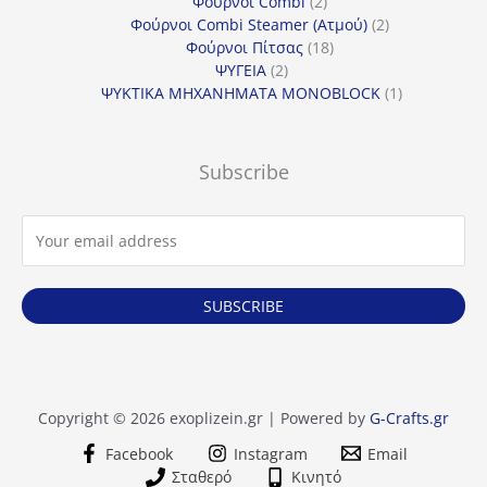
προϊόντα
2
Φούρνοι Combi
2
προϊόντα
2
Φούρνοι Combi Steamer (Ατμού)
2
18
προϊόντα
Φούρνοι Πίτσας
18
2
προϊόντα
ΨΥΓΕΙΑ
2
προϊόντα
1
ΨΥΚΤΙΚΑ ΜΗΧΑΝΗΜΑΤΑ MONOBLOCK
1
προϊόν
Subscribe
SUBSCRIBE
Copyright © 2026 exoplizein.gr | Powered by
G-Crafts.gr
Facebook
Instagram
Email
Σταθερό
Κινητό