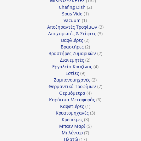
162
προϊόν
ΜΙΚΡΟΣΥΣΚΕΥΕΣ
162
2
προϊόντα
Chafing Dish
2
1
προϊόντα
Sous Vide
1
1
προϊόν
Vacuum
1
προϊόν
3
Αποξηραντές Τροφίμων
3
3
προϊόντα
Αποχυμωτές & Στίφτες
3
2
προϊόντα
Βαφλιέρες
2
προϊόντα
2
Βραστήρες
2
προϊόντα
2
Βραστήρες Ζυμαρικών
2
2
προϊόντα
Διανεμητές
2
προϊόντα
4
Εργαλεία Κουζίνας
4
9
προϊόντα
Εστίες
9
προϊόντα
2
Ζαμπονομηχανές
2
προϊόντα
7
Θερμαντικά Τροφίμων
7
4
προϊόντα
Θερμόμετρα
4
προϊόντα
6
Καρότσια Μεταφοράς
6
1
προϊόντα
Καφετιέρες
1
προϊόν
3
Κρεατομηχανές
3
3
προϊόντα
Κρεπιέρες
3
προϊόντα
5
Μπαιν Μαρί
5
7
προϊόντα
Μπλέντερ
7
17
προϊόντα
Πλατώ
17