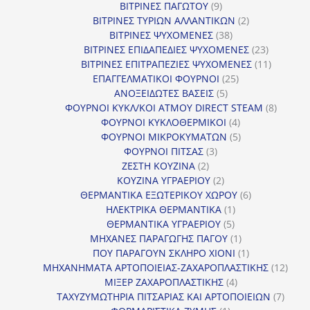
9
προϊόντα
ΒΙΤΡΙΝΕΣ ΠΑΓΩΤΟΥ
9
προϊόντα
2
ΒΙΤΡΙΝΕΣ ΤΥΡΙΩΝ ΑΛΛΑΝΤΙΚΩΝ
2
38
προϊόντα
ΒΙΤΡΙΝΕΣ ΨΥΧΟΜΕΝΕΣ
38
προϊόντα
23
ΒΙΤΡΙΝΕΣ ΕΠΙΔΑΠΕΔΙΕΣ ΨΥΧΟΜΕΝΕΣ
23
προϊόντα
11
ΒΙΤΡΙΝΕΣ ΕΠΙΤΡΑΠΕΖΙΕΣ ΨΥΧΟΜΕΝΕΣ
11
25
προϊόντ
ΕΠΑΓΓΕΛΜΑΤΙΚΟΙ ΦΟΥΡΝΟΙ
25
5
προϊόντα
ΑΝΟΞΕΙΔΩΤΕΣ ΒΑΣΕΙΣ
5
προϊόντα
8
ΦΟΥΡΝΟΙ ΚΥΚΛ/ΚΟΙ ΑΤΜΟΥ DIRECT STEAM
8
4
προϊόν
ΦΟΥΡΝΟΙ ΚΥΚΛΟΘΕΡΜΙΚΟΙ
4
προϊόντα
5
ΦΟΥΡΝΟΙ ΜΙΚΡΟΚΥΜΑΤΩΝ
5
3
προϊόντα
ΦΟΥΡΝΟΙ ΠΙΤΣΑΣ
3
2
προϊόντα
ΖΕΣΤΗ ΚΟΥΖΙΝΑ
2
προϊόντα
2
ΚΟΥΖΙΝΑ ΥΓΡΑΕΡΙΟΥ
2
προϊόντα
6
ΘΕΡΜΑΝΤΙΚΑ ΕΞΩΤΕΡΙΚΟΥ ΧΩΡΟΥ
6
1
προϊόντα
ΗΛΕΚΤΡΙΚΑ ΘΕΡΜΑΝΤΙΚΑ
1
5
προϊόν
ΘΕΡΜΑΝΤΙΚΑ ΥΓΡΑΕΡΙΟΥ
5
προϊόντα
1
ΜΗΧΑΝΕΣ ΠΑΡΑΓΩΓΗΣ ΠΑΓΟΥ
1
προϊόν
1
ΠΟΥ ΠΑΡΑΓΟΥΝ ΣΚΛΗΡΟ ΧΙΟΝΙ
1
προϊόν
12
ΜΗΧΑΝΗΜΑΤΑ ΑΡΤΟΠΟΙΕΙΑΣ-ΖΑΧΑΡΟΠΛΑΣΤΙΚΗΣ
12
4
προϊ
ΜΙΞΕΡ ΖΑΧΑΡΟΠΛΑΣΤΙΚΗΣ
4
προϊόντα
7
ΤΑΧΥΖΥΜΩΤΗΡΙΑ ΠΙΤΣΑΡΙΑΣ ΚΑΙ ΑΡΤΟΠΟΙΕΙΩΝ
7