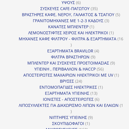
6
ΥΨΟΥΣ
6
προϊόντα
35
ΣΥΣΚΕΥΕΣ CAFE-ΠΑΓΩΤΟΥ
35
προϊόντα
5
ΒΡΑΣΤΗΡΕΣ ΚΑΦΕ, ΝΕΡΟΥ, ΓΑΛΑΚΤΟΣ & ΤΣΑΓΙΟΥ
5
3
προϊ
ΓΡΑΝΙΤΟΜΗΧΑΝΕΣ ΜΕ 1-2-3 ΚΑΔΟΥΣ
3
1
προϊόντα
ΚΑΝΑΤΕΣ ΜΠΛΕΝΤΕΡ
1
προϊόν
1
ΛΕΜΟΝΟΣΤΙΦΤΕΣ ΧΕΙΡΟΣ ΚΑΙ ΗΛΕΚΤΡΙΚΟΙ
1
προϊόν
ΜΗΧΑΝΕΣ ΚΑΦΕ ΦΙΛΤΡΟΥ - ΦΙΛΤΡΑ & ΕΞΑΡΤΗΜΑΤΑ
16
16
προϊόντα
4
ΕΞΑΡΤΗΜΑΤΑ BRAVILOR
4
9
προϊόντα
ΦΙΛΤΡΑ ΒΡΑΣΤΗΡΩΝ
9
προϊόντα
9
ΜΠΛΕΝΤΕΡ ΚΑΙ ΣΥΣΚΕΥΕΣ ΠΡΟΕΤΟΙΜΑΣΙΑΣ
9
56
προϊόντ
ΥΓΙΕΙΝΗ , ΠΕΡΙΒΑΛΛΟΝ & HACCP
56
προϊόντα
1
ΑΠΟΣΤΕΙΡΩΤΕΣ ΜΑΧΑΙΡΙΩΝ ΗΛΕΚΤΡΙΚΟΙ ΜΕ UV
1
24
προϊό
ΒΡΥΣΕΣ
24
προϊόντα
1
ΕΝΤΟΜΟΠΑΓΙΔΕΣ ΗΛΕΚΤΡΙΚΕΣ
1
13
προϊόν
ΕΞΑΡΤΗΜΑΤΑ ΥΓΙΕΙΝΗΣ
13
προϊόντα
6
ΙΟΝΙΣΤΕΣ - ΑΠΟΣΤΕΙΡΩΤΕΣ
6
προϊόντα
ΛΙΠΟΣΥΛΛΕΚΤΕΣ ΓΙΑ ΔΙΑΧΩΡΙΣΜΟ ΛΙΠΩΝ ΚΑΙ ΕΛΑΙΩΝ
1
1
προϊόν
9
ΝΙΠΤΗΡΕΣ ΥΓΙΕΙΝΗΣ
9
1
προϊόντα
ΣΚΟΥΠΙΔΟΦΑΓΟΙ
1