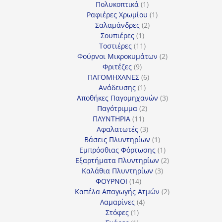
προϊόντα
1
Πολυκοπτικά
1
προϊόν
1
Ραφιέρες Χρωμίου
1
2
προϊόν
Σαλαμάνδρες
2
1
προϊόντα
Σουπιέρες
1
προϊόν
11
Τοστιέρες
11
προϊόντα
2
Φούρνοι Μικροκυμάτων
2
9
προϊόντα
Φριτέζες
9
προϊόντα
6
ΠΑΓΟΜΗΧΑΝΕΣ
6
1
προϊόντα
Ανάδευσης
1
προϊόν
3
Αποθήκες Παγομηχανών
3
2
προϊόντα
Παγότριμμα
2
11
προϊόντα
ΠΛΥΝΤΗΡΙΑ
11
προϊόντα
3
Αφαλατωτές
3
προϊόντα
1
Βάσεις Πλυντηρίων
1
προϊόν
1
Εμπρόσθιας Φόρτωσης
1
προϊόν
2
Εξαρτήματα Πλυντηρίων
2
3
προϊόντα
Καλάθια Πλυντηρίων
3
14
προϊόντα
ΦΟΥΡΝΟΙ
14
προϊόντα
2
Καπέλα Απαγωγής Ατμών
2
4
προϊόντα
Λαμαρίνες
4
1
προϊόντα
Στόφες
1