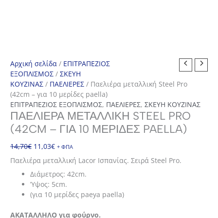
Αρχική σελίδα
/
ΕΠΙΤΡΑΠΕΖΙΟΣ
ΕΞΟΠΛΙΣΜΟΣ
/
ΣΚΕΥΗ
ΚΟΥΖΙΝΑΣ
/
ΠΑΕΛΙΕΡΕΣ
/ Παελιέρα μεταλλική Steel Pro
(42cm – για 10 μερίδες paella)
ΕΠΙΤΡΑΠΕΖΙΟΣ ΕΞΟΠΛΙΣΜΟΣ
,
ΠΑΕΛΙΕΡΕΣ
,
ΣΚΕΥΗ ΚΟΥΖΙΝΑΣ
ΠΑΕΛΙΈΡΑ ΜΕΤΑΛΛΙΚΉ STEEL PRO
(42CM – ΓΙΑ 10 ΜΕΡΊΔΕΣ PAELLA)
Original
Η
14,70
€
11,03
€
+ ΦΠΑ
price
τρέχουσα
Παελιέρα μεταλλική Lacor Ισπανίας. Σειρά Steel Pro.
was:
τιμή
Διάμετρος: 42cm.
14,70€.
είναι:
Ύψος: 5cm.
11,03€.
(για 10 μερίδες paeya paella)
AΚΑΤΑΛΛΗΛΟ για φούρνο.