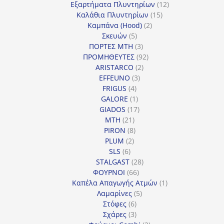
προϊόντα
12
Εξαρτήματα Πλυντηρίων
12
15
προϊόντα
Καλάθια Πλυντηρίων
15
2
προϊόντα
Καμπάνα (Hood)
2
5
προϊόντα
Σκευών
5
προϊόντα
3
ΠΟΡΤΕΣ MTH
3
προϊόντα
92
ΠΡΟΜΗΘΕΥΤΕΣ
92
2
προϊόντα
ARISTARCO
2
3
προϊόντα
EFFEUNO
3
4
προϊόντα
FRIGUS
4
προϊόντα
1
GALORE
1
προϊόν
17
GIADOS
17
21
προϊόντα
MTH
21
προϊόντα
8
PIRON
8
2
προϊόντα
PLUM
2
6
προϊόντα
SLS
6
προϊόντα
28
STALGAST
28
66
προϊόντα
ΦΟΥΡΝΟΙ
66
προϊόντα
1
Καπέλα Απαγωγής Ατμών
1
5
προϊόν
Λαμαρίνες
5
6
προϊόντα
Στόφες
6
προϊόντα
3
Σχάρες
3