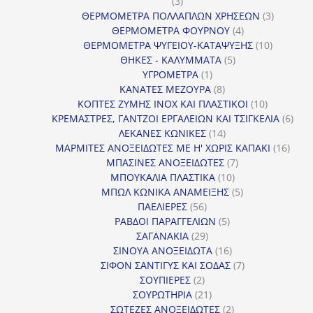
3
3
προϊόντα
3
ΘΕΡΜΟΜΕΤΡΑ ΠΟΛΛΑΠΛΩΝ ΧΡΗΣΕΩΝ
3
4
προϊόντ
ΘΕΡΜΟΜΕΤΡΑ ΦΟΥΡΝΟΥ
4
προϊόντα
10
ΘΕΡΜΟΜΕΤΡΑ ΨΥΓΕΙΟΥ-ΚΑΤΑΨΥΞΗΣ
10
5
προϊόντα
ΘΗΚΕΣ - ΚΑΛΥΜΜΑΤΑ
5
1
προϊόντα
ΥΓΡΟΜΕΤΡΑ
1
προϊόν
8
ΚΑΝΑΤΕΣ ΜΕΖΟΥΡΑ
8
προϊόντα
10
ΚΟΠΤΕΣ ΖΥΜΗΣ INOX ΚΑΙ ΠΛΑΣΤΙΚΟΙ
10
προϊόντα
6
ΚΡΕΜΑΣΤΡΕΣ, ΓΑΝΤΖΟΙ ΕΡΓΑΛΕΙΩΝ ΚΑΙ ΤΣΙΓΚΕΛΙΑ
6
14
προϊ
ΛΕΚΑΝΕΣ ΚΩΝΙΚΕΣ
14
προϊόντα
16
ΜΑΡΜΙΤΕΣ ΑΝΟΞΕΙΔΩΤΕΣ ΜΕ Η' ΧΩΡΙΣ ΚΑΠΑΚΙ
16
7
προϊ
ΜΠΑΣΙΝΕΣ ΑΝΟΞΕΙΔΩΤΕΣ
7
10
προϊόντα
ΜΠΟΥΚΑΛΙΑ ΠΛΑΣΤΙΚΑ
10
προϊόντα
5
ΜΠΩΛ ΚΩΝΙΚΑ ΑΝΑΜΕΙΞΗΣ
5
56
προϊόντα
ΠΑΕΛΙΕΡΕΣ
56
προϊόντα
5
ΡΑΒΔΟΙ ΠΑΡΑΓΓΕΛΙΩΝ
5
29
προϊόντα
ΣΑΓΑΝΑΚΙΑ
29
προϊόντα
16
ΣΙΝΟΥΑ ΑΝΟΞΕΙΔΩΤΑ
16
προϊόντα
7
ΣΙΦΟΝ ΣΑΝΤΙΓΥΣ ΚΑΙ ΣΟΔΑΣ
7
2
προϊόντα
ΣΟΥΠΙΕΡΕΣ
2
προϊόντα
21
ΣΟΥΡΩΤΗΡΙΑ
21
προϊόντα
2
ΣΩΤΕΖΕΣ ΑΝΟΞΕΙΔΩΤΕΣ
2