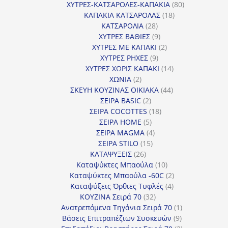
προϊόντα
80
ΧΥΤΡΕΣ-ΚΑΤΣΑΡΟΛΕΣ-ΚΑΠΑΚΙΑ
80
18
προϊόντα
ΚΑΠΑΚΙΑ ΚΑΤΣΑΡΟΛΑΣ
18
28
προϊόντα
ΚΑΤΣΑΡΟΛΙΑ
28
προϊόντα
9
ΧΥΤΡΕΣ ΒΑΘΙΕΣ
9
προϊόντα
2
ΧΥΤΡΕΣ ΜΕ ΚΑΠΑΚΙ
2
9
προϊόντα
ΧΥΤΡΕΣ ΡΗΧΕΣ
9
προϊόντα
14
ΧΥΤΡΕΣ ΧΩΡΙΣ ΚΑΠΑΚΙ
14
2
προϊόντα
ΧΩΝΙΑ
2
προϊόντα
44
ΣΚΕΥΗ ΚΟΥΖΙΝΑΣ ΟΙΚΙΑΚΑ
44
2
προϊόντα
ΣΕΙΡΑ BASIC
2
προϊόντα
18
ΣΕΙΡΑ COCOTTES
18
5
προϊόντα
ΣΕΙΡΑ HOME
5
προϊόντα
4
ΣΕΙΡΑ MAGMA
4
15
προϊόντα
ΣΕΙΡΑ STILO
15
26
προϊόντα
ΚΑΤΑΨΥΞΕΙΣ
26
προϊόντα
10
Καταψύκτες Μπαούλα
10
προϊόντα
2
Καταψύκτες Μπαούλα -60C
2
4
προϊόντα
Καταψύξεις Όρθιες Τυφλές
4
32
προϊόντα
ΚΟΥΖΙΝΑ Σειρά 70
32
προϊόντα
1
Ανατρεπόμενα Τηγάνια Σειρά 70
1
9
προϊόν
Βάσεις Επιτραπέζιων Συσκευών
9