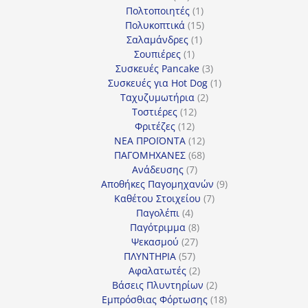
προϊόντα
1
Πολτοποιητές
1
προϊόν
15
Πολυκοπτικά
15
1
προϊόντα
Σαλαμάνδρες
1
1
προϊόν
Σουπιέρες
1
προϊόν
3
Συσκευές Pancake
3
προϊόντα
1
Συσκευές για Hot Dog
1
2
προϊόν
Ταχυζυμωτήρια
2
12
προϊόντα
Τοστιέρες
12
12
προϊόντα
Φριτέζες
12
προϊόντα
12
ΝΕΑ ΠΡΟΪΟΝΤΑ
12
προϊόντα
68
ΠΑΓΟΜΗΧΑΝΕΣ
68
7
προϊόντα
Ανάδευσης
7
προϊόντα
9
Αποθήκες Παγομηχανών
9
7
προϊόντα
Καθέτου Στοιχείου
7
4
προϊόντα
Παγολέπι
4
προϊόντα
8
Παγότριμμα
8
27
προϊόντα
Ψεκασμού
27
57
προϊόντα
ΠΛΥΝΤΗΡΙΑ
57
προϊόντα
2
Αφαλατωτές
2
προϊόντα
2
Βάσεις Πλυντηρίων
2
προϊόντα
18
Εμπρόσθιας Φόρτωσης
18