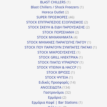
1
BLAST CHILLERS
1
προϊόν
1
Blast Chillers / Shock Freezers
1
2
προϊόν
Horeca Outlet
2
προϊόντα
46
SUPER ΠΡΟΣΦΟΡΕΣ
46
προϊόντα
2
STOCK ΕΠΙΤΡΑΠΕΖΙΟΣ ΕΞΟΠΛΙΣΜΟΣ
2
προϊόντα
2
STOCK ΣΚΕΥΗ & ΕΙΔΗ ΠΑΡΟΥΣΙΑΣΗΣ
2
2
προϊόντα
STOCK ΠΟΡΣΕΛΑΝΗ
2
4
προϊόντα
STOCK ΜΗΧΑΝΗΜΑΤΑ
4
προϊόντα
1
STOCK ΜΗΧΑΝΕΣ ΠΑΡΑΓΩΓΗΣ ΠΑΓΟΥ
1
προϊόν
1
STOCK ΠΟΥ ΠΑΡΑΓΟΥΝ ΣΥΜΠΑΓΕΣ ΠΑΓΑΚΙ
1
1
προϊόν
STOCK ΜΙΚΡΟΣΥΣΚΕΥΕΣ
1
προϊόν
1
STOCK GRILL ΗΛΕΚΤΡΙΚΑ
1
προϊόν
1
STOCK ΠΛΑΤΩ ΥΓΡΑΕΡΙΟΥ
1
1
προϊόν
STOCK ΥΓΙΕΙΝΗ & HACCP
1
1
προϊόν
STOCK ΒΡΥΣΕΣ
1
1
προϊόν
STOCK ΨΥΓΕΙΑ
1
προϊόν
14
Ειδικές Προσφορές
14
134
προϊόντα
ΑΝΟΞΕΙΔΩΤΑ
134
προϊόντα
32
Γαστρονόμοι
32
2
προϊόντα
Ερμάρια
2
προϊόντα
1
Ερμάρια Καφέ | Bar Stations
1