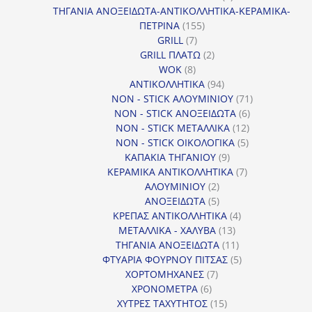
προϊόντα
ΤΗΓΑΝΙΑ ΑΝΟΞΕΙΔΩΤΑ-ΑΝΤΙΚΟΛΛΗΤΙΚΑ-ΚΕΡΑΜΙΚΑ-
155
ΠΕΤΡΙΝΑ
155
7
προϊόντα
GRILL
7
προϊόντα
2
GRILL ΠΛΑΤΩ
2
8
προϊόντα
WOK
8
προϊόντα
94
ΑΝΤΙΚΟΛΛΗΤΙΚΑ
94
προϊόντα
71
NON - STICK ΑΛΟΥΜΙΝΙΟΥ
71
6
προϊόντα
NON - STICK ΑΝΟΞΕΙΔΩΤΑ
6
12
προϊόντα
NON - STICK ΜΕΤΑΛΛΙΚΑ
12
5
προϊόντα
NON - STICK ΟΙΚΟΛΟΓΙΚΑ
5
9
προϊόντα
ΚΑΠΑΚΙΑ ΤΗΓΑΝΙΟΥ
9
προϊόντα
7
ΚΕΡΑΜΙΚΑ ΑΝΤΙΚΟΛΛΗΤΙΚΑ
7
2
προϊόντα
ΑΛΟΥΜΙΝΙΟΥ
2
προϊόντα
5
ΑΝΟΞΕΙΔΩΤΑ
5
προϊόντα
4
ΚΡΕΠΑΣ ΑΝΤΙΚΟΛΛΗΤΙΚΑ
4
13
προϊόντα
ΜΕΤΑΛΛΙΚΑ - ΧΑΛΥΒΑ
13
προϊόντα
11
ΤΗΓΑΝΙΑ ΑΝΟΞΕΙΔΩΤΑ
11
προϊόντα
5
ΦΤΥΑΡΙΑ ΦΟΥΡΝΟΥ ΠΙΤΣΑΣ
5
7
προϊόντα
ΧΟΡΤΟΜΗΧΑΝΕΣ
7
6
προϊόντα
ΧΡΟΝΟΜΕΤΡΑ
6
προϊόντα
15
ΧΥΤΡΕΣ ΤΑΧΥΤΗΤΟΣ
15