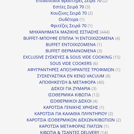
προϊόντα
2
Επιδαπέδιοι Βραστήρες Σειρά 70
2
3
προϊόντα
Εστίες Σειρά 70
3
προϊόντα
2
Κουζίνες Σειρά 70
2
1
προϊόντα
Ουδέτερα
1
προϊόν
1
Φριτέζες Σειρά 70
1
προϊόν
444
ΜΗΧΑΝΗΜΑΤΑ ΜΑΖΙΚΗΣ ΕΣΤΙΑΣΗΣ
444
προϊόντα
4
BUFFET-ΜΠΟΥΦΕ ΕΠΙΠΛΑ 'Η ΕΝΤΟΙΧΙΖΟΜΕΝΑ
4
1
προϊόν
BUFFET ΕΝΤΟΙΧΙΖΟΜΕΝΑ
1
προϊόν
3
BUFFET ΘΕΡΜΑΙΝΟΜΕΝΑ
3
προϊόντα
15
EXCLUSIVE ΣΥΣΚΕΥΕΣ & SOUS VIDE COOKING
15
6
προϊόν
SOUS VIDE COOKERS
6
προϊόντα
1
ΑΦΥΓΡΑΝΤΗΡΕΣ ΑΠΟΞΗΡΑΝΤΕΣ ΤΡΟΦΙΜΩΝ
1
8
προϊόν
ΣΥΣΚΕΥΑΣΤΙΚΑ ΕΝ ΚΕΝΩ VACUUM
8
40
προϊόντα
ΑΠΟΘΗΚΕΥΣΗ & ΜΕΤΑΦΟΡΑ
40
3
προϊόντα
ΔΙΣΚΟΙ ΓΙΑ ΖΥΜΑΡΙΑ
3
προϊόντα
12
ΙΣΟΘΕΡΜΙΚΑ ΚΙΒΩΤΙΑ
12
4
προϊόντα
ΙΣΟΘΕΡΜΙΚΟΙ ΔΙΣΚΟΙ
4
προϊόντα
1
ΚΑΡΟΤΣΙΑ ΓΕΝΙΚΗΣ ΧΡΗΣΗΣ
1
προϊόν
2
ΚΑΡΟΤΣΙΑ ΓΙΑ ΚΑΛΑΘΙΑ ΠΛΥΝΤΗΡΙΟΥ
2
προϊόντα
2
ΚΑΡΟΤΣΙΑ ΙΣΟΘΕΡΜΙΚΩΝ ΔΙΣΚΩΝ/ΚΙΒΩΤΙΩΝ
2
1
προϊόν
ΚΑΡΟΤΣΙΑ ΜΕΤΑΦΟΡΑΣ ΠΙΑΤΩΝ
1
14
προϊόν
ΚΙΒΩΤΙΑ & ΤΣΑΝΤΕΣ DELIVERY
14