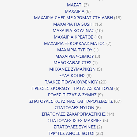
3
προϊόντα
ΜΑΣΑΤΙ
3
προϊόντα
6
ΜΑΧΑΙΡΙΑ
6
προϊόντα
13
ΜΑΧΑΙΡΙΑ CHEF ΜΕ ΧΡΩΜΑΤΙΣΤΗ ΛΑΒΗ
13
16
προϊόντ
ΜΑΧΑΙΡΙΑ ΓΙΑ SUSHI
16
προϊόντα
10
ΜΑΧΑΙΡΙΑ ΚΟΥΖΙΝΑΣ
10
10
προϊόντα
ΜΑΧΑΙΡΙΑ ΚΡΕΑΤΟΣ
10
προϊόντα
7
ΜΑΧΑΙΡΙΑ ΞΕΚΟΚΚΑΛΙΣΜΑΤΟΣ
7
1
προϊόντα
ΜΑΧΑΙΡΙΑ ΤΥΡΙΟΥ
1
προϊόν
3
ΜΑΧΑΙΡΙΑ ΨΩΜΙΟΥ
3
1
προϊόντα
ΜΗΛΟΚΑΘΑΡΙΣΤΕΣ
1
προϊόν
5
ΜΗΧΑΝΕΣ ΖΥΜΑΡΙΚΩΝ
5
8
προϊόντα
ΞΥΛΑ ΚΟΠΗΣ
8
προϊόντα
20
ΠΛΑΚΕΣ ΠΟΛΥΑΙΘΥΛΕΝΙΟΥ
20
προϊόντα
6
ΠΡΕΣΣΕΣ ΣΚΟΡΔΟΥ - ΠΑΤΑΤΑΣ ΚΑΙ ΓΟΥΔΙ
6
9
προϊόντα
ΡΟΔΕΣ ΠΙΤΣΑΣ & ΖΥΜΗΣ
9
προϊόντα
67
ΣΠΑΤΟΥΛΕΣ ΚΟΥΖΙΝΑΣ ΚΑΙ ΠΑΡΟΥΣΙΑΣΗΣ
67
6
προϊόντ
ΣΠΑΤΟΥΛΕΣ NYLON
6
προϊόντα
14
ΣΠΑΤΟΥΛΕΣ ΖΑΧΑΡΟΠΛΑΣΤΙΚΗΣ
14
5
προϊόντα
ΣΠΑΤΟΥΛΕΣ ΙΣΙΕΣ ΜΑΚΡΙΕΣ
5
2
προϊόντα
ΣΠΑΤΟΥΛΕΣ ΞΥΛΙΝΕΣ
2
προϊόντα
22
ΤΡΙΦΤΕΣ ΑΝΟΞΕΙΔΩΤΟΙ
22