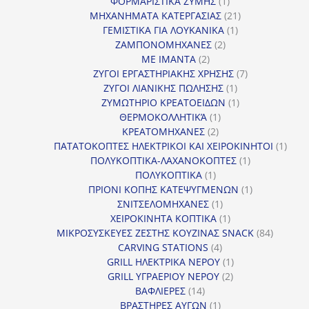
1
προϊό
ΦΟΡΜΑΡΙΣΤΙΚΑ ΖΥΜΗΣ
1
προϊόν
21
ΜΗΧΑΝΗΜΑΤΑ ΚΑΤΕΡΓΑΣΙΑΣ
21
1
προϊόντα
ΓΕΜΙΣΤΙΚΑ ΓΙΑ ΛΟΥΚΑΝΙΚΑ
1
2
προϊόν
ΖΑΜΠΟΝΟΜΗΧΑΝΕΣ
2
2
προϊόντα
ΜΕ ΙΜΑΝΤΑ
2
προϊόντα
7
ΖΥΓΟΙ ΕΡΓΑΣΤΗΡΙΑΚΗΣ ΧΡΗΣΗΣ
7
1
προϊόντα
ΖΥΓΟΙ ΛΙΑΝΙΚΗΣ ΠΩΛΗΣΗΣ
1
προϊόν
1
ΖΥΜΩΤΗΡΙΟ ΚΡΕΑΤΟΕΙΔΩΝ
1
1
προϊόν
ΘΕΡΜΟΚΟΛΛΗΤΙΚΆ
1
2
προϊόν
ΚΡΕΑΤΟΜΗΧΑΝΕΣ
2
προϊόντα
1
ΠΑΤΑΤΟΚΟΠΤΕΣ ΗΛΕΚΤΡΙΚΟΙ ΚΑΙ ΧΕΙΡΟΚΙΝΗΤΟΙ
1
1
προϊ
ΠΟΛΥΚΟΠΤΙΚΑ-ΛΑΧΑΝΟΚΟΠΤΕΣ
1
1
προϊόν
ΠΟΛΥΚΟΠΤΙΚΑ
1
προϊόν
1
ΠΡΙΟΝΙ ΚΟΠΗΣ ΚΑΤΕΨΥΓΜΕΝΩΝ
1
1
προϊόν
ΣΝΙΤΣΕΛΟΜΗΧΑΝΕΣ
1
προϊόν
1
ΧΕΙΡΟΚΙΝΗΤΑ ΚΟΠΤΙΚΑ
1
προϊόν
84
ΜΙΚΡΟΣΥΣΚΕΥΕΣ ΖΕΣΤΗΣ ΚΟΥΖΙΝΑΣ SNACK
84
4
προϊόντ
CARVING STATIONS
4
προϊόντα
1
GRILL ΗΛΕΚΤΡΙΚΑ ΝΕΡΟΥ
1
2
προϊόν
GRILL ΥΓΡΑΕΡΙΟΥ ΝΕΡΟΥ
2
14
προϊόντα
ΒΑΦΛΙΕΡΕΣ
14
προϊόντα
1
ΒΡΑΣΤΗΡΕΣ ΑΥΓΩΝ
1