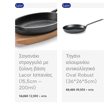
25,43€.
Sale!
Sale!
Σαγανάκι
Τηγάνι
στρογγυλό με
αλουμινίου
ξύλινη βάση
αντικολλητικό
Lacor Ισπανίας
Oval Robust
(15,5cm –
(36*26*5cm)
200ml)
Original
Η
65,40
€
49,05
€
+ ΦΠΑ
price
τρέχουσα
Original
Η
16,00
€
12,00
€
was:
τιμή
+ ΦΠΑ
price
τρέχουσα
65,40€.
είναι:
was:
τιμή
49,05€.
16,00€.
είναι: