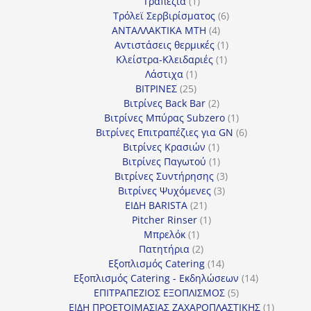
1
προϊόν
Τραπέζια
1
προϊόν
6
Τρόλεϊ Σερβιρίσματος
6
4
προϊόντα
ΑΝΤΑΛΛΑΚΤΙΚΑ MTH
4
προϊόντα
1
Αντιστάσεις θερμικές
1
1
προϊόν
Κλείστρα-Κλειδαριές
1
1
προϊόν
Λάστιχα
1
25
προϊόν
ΒΙΤΡΙΝΕΣ
25
προϊόντα
2
Βιτρίνες Back Bar
2
προϊόντα
1
Βιτρίνες Mπύρας Subzero
1
προϊόν
6
Βιτρίνες Επιτραπέζιες για GN
6
1
προϊόντα
Βιτρίνες Κρασιών
1
προϊόν
1
Βιτρίνες Παγωτού
1
προϊόν
3
Βιτρίνες Συντήρησης
3
3
προϊόντα
Βιτρίνες Ψυχόμενες
3
21
προϊόντα
ΕΙΔΗ BARISTA
21
προϊόντα
1
Pitcher Rinser
1
1
προϊόν
Μπρελόκ
1
προϊόν
2
Πατητήρια
2
προϊόντα
14
Εξοπλισμός Catering
14
προϊόντα
14
Εξοπλισμός Catering - Εκδηλώσεων
14
5
προϊόντα
ΕΠΙΤΡΑΠΕΖΙΟΣ ΕΞΟΠΛΙΣΜΟΣ
5
προϊόντα
1
ΕΙΔΗ ΠΡΟΕΤΟΙΜΑΣΙΑΣ ΖΑΧΑΡΟΠΛΑΣΤΙΚΗΣ
1