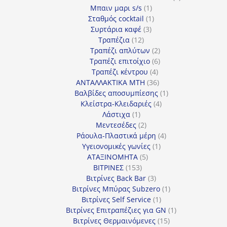
1
προϊόν
Μπαιν μαρι s/s
1
προϊόν
1
Σταθμός cocktail
1
3
προϊόν
Συρτάρια καφέ
3
12
προϊόντα
Τραπέζια
12
προϊόντα
2
Τραπέζι απλύτων
2
προϊόντα
6
Τραπέζι επιτοίχιο
6
4
προϊόντα
Τραπέζι κέντρου
4
προϊόντα
36
ΑΝΤΑΛΛΑΚΤΙΚΑ MTH
36
προϊόντα
1
Βαλβίδες αποσυμπίεσης
1
4
προϊόν
Κλείστρα-Κλειδαριές
4
1
προϊόντα
Λάστιχα
1
προϊόν
2
Μεντεσέδες
2
προϊόντα
4
Ράουλα-Πλαστικά μέρη
4
1
προϊόντα
Υγειονομικές γωνίες
1
5
προϊόν
ΑΤΑΞΙΝΟΜΗΤΑ
5
153
προϊόντα
ΒΙΤΡΙΝΕΣ
153
προϊόντα
3
Βιτρίνες Back Bar
3
προϊόντα
1
Βιτρίνες Mπύρας Subzero
1
1
προϊόν
Βιτρίνες Self Service
1
προϊόν
1
Βιτρίνες Επιτραπέζιες για GN
1
15
προϊόν
Βιτρίνες Θερμαινόμενες
15