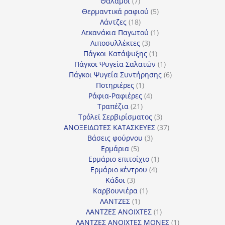
7
προϊόν
Θάλαμοι
7
προϊόντα
5
Θερμαντικά ραφιού
5
18
προϊόντα
Λάντζες
18
προϊόντα
1
Λεκανάκια Παγωτού
1
3
προϊόν
Λιποσυλλέκτες
3
προϊόντα
1
Πάγκοι Κατάψυξης
1
προϊόν
1
Πάγκοι Ψυγεία Σαλατών
1
προϊόν
6
Πάγκοι Ψυγεία Συντήρησης
6
1
προϊόντα
Ποτηριέρες
1
προϊόν
4
Ράφια-Ραφιέρες
4
21
προϊόντα
Τραπέζια
21
προϊόντα
3
Τρόλεϊ Σερβιρίσματος
3
προϊόντα
37
ΑΝΟΞΕΙΔΩΤΕΣ ΚΑΤΑΣΚΕΥΕΣ
37
3
προϊόντα
Βάσεις φούρνου
3
5
προϊόντα
Ερμάρια
5
προϊόντα
1
Ερμάριο επιτοίχιο
1
4
προϊόν
Ερμάριο κέντρου
4
3
προϊόντα
Κάδοι
3
προϊόντα
1
Καρβουνιέρα
1
1
προϊόν
ΛΑΝΤΖΕΣ
1
προϊόν
1
ΛΑΝΤΖΕΣ ΑΝΟΙΧΤΕΣ
1
προϊόν
1
ΛΑΝΤΖΕΣ ΑΝΟΙΧΤΕΣ ΜΟΝΕΣ
1