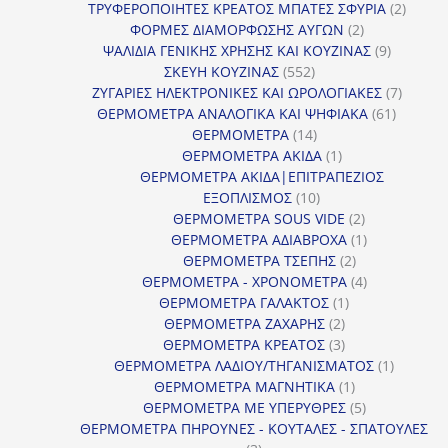
προϊόντα
2
ΤΡΥΦΕΡΟΠΟΙΗΤΕΣ ΚΡΕΑΤΟΣ ΜΠΑΤΕΣ ΣΦΥΡΙΑ
2
2
προϊόν
ΦΟΡΜΕΣ ΔΙΑΜΟΡΦΩΣΗΣ ΑΥΓΩΝ
2
προϊόντα
9
ΨΑΛΙΔΙΑ ΓΕΝΙΚΗΣ ΧΡΗΣΗΣ ΚΑΙ ΚΟΥΖΙΝΑΣ
9
552
προϊόντα
ΣΚΕΥΗ ΚΟΥΖΙΝΑΣ
552
προϊόντα
7
ΖΥΓΑΡΙΕΣ ΗΛΕΚΤΡΟΝΙΚΕΣ ΚΑΙ ΩΡΟΛΟΓΙΑΚΕΣ
7
61
προϊόν
ΘΕΡΜΟΜΕΤΡΑ ΑΝΑΛΟΓΙΚΑ ΚΑΙ ΨΗΦΙΑΚΑ
61
14
προϊόντ
ΘΕΡΜΟΜΕΤΡΑ
14
προϊόντα
1
ΘΕΡΜΟΜΕΤΡΑ ΑΚΙΔΑ
1
προϊόν
ΘΕΡΜΟΜΕΤΡΑ ΑΚΙΔΑ|ΕΠΙΤΡΑΠΕΖΙΟΣ
10
ΕΞΟΠΛΙΣΜΟΣ
10
προϊόντα
2
ΘΕΡΜΟΜΕΤΡΑ SOUS VIDE
2
προϊόντα
1
ΘΕΡΜΟΜΕΤΡΑ ΑΔΙΑΒΡΟΧΑ
1
2
προϊόν
ΘΕΡΜΟΜΕΤΡΑ ΤΣΕΠΗΣ
2
προϊόντα
4
ΘΕΡΜΟΜΕΤΡΑ - ΧΡΟΝΟΜΕΤΡΑ
4
1
προϊόντα
ΘΕΡΜΟΜΕΤΡΑ ΓΑΛΑΚΤΟΣ
1
2
προϊόν
ΘΕΡΜΟΜΕΤΡΑ ΖΑΧΑΡΗΣ
2
προϊόντα
3
ΘΕΡΜΟΜΕΤΡΑ ΚΡΕΑΤΟΣ
3
προϊόντα
1
ΘΕΡΜΟΜΕΤΡΑ ΛΑΔΙΟΥ/ΤΗΓΑΝΙΣΜΑΤΟΣ
1
1
προϊόν
ΘΕΡΜΟΜΕΤΡΑ ΜΑΓΝΗΤΙΚΑ
1
προϊόν
5
ΘΕΡΜΟΜΕΤΡΑ ΜΕ ΥΠΕΡΥΘΡΕΣ
5
προϊόντα
ΘΕΡΜΟΜΕΤΡΑ ΠΗΡΟΥΝΕΣ - ΚΟΥΤΑΛΕΣ - ΣΠΑΤΟΥΛΕΣ