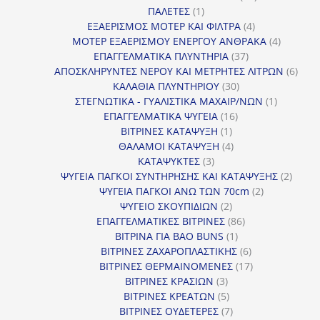
1
προϊόντα
ΠΑΛΕΤΕΣ
1
προϊόν
4
ΕΞΑΕΡΙΣΜΟΣ ΜΟΤΕΡ ΚΑΙ ΦΙΛΤΡΑ
4
προϊόντα
4
ΜΟΤΕΡ ΕΞΑΕΡΙΣΜΟΥ ΕΝΕΡΓΟΥ ΑΝΘΡΑΚΑ
4
37
προϊόντ
ΕΠΑΓΓΕΛΜΑΤΙΚΑ ΠΛΥΝΤΗΡΙΑ
37
προϊόντα
6
ΑΠΟΣΚΛΗΡΥΝΤΕΣ ΝΕΡΟΥ ΚΑΙ ΜΕΤΡΗΤΕΣ ΛΙΤΡΩΝ
6
30
προϊ
ΚΑΛΑΘΙΑ ΠΛΥΝΤΗΡΙΟΥ
30
προϊόντα
1
ΣΤΕΓΝΩΤΙΚΑ - ΓΥΑΛΙΣΤΙΚΑ ΜΑΧΑΙΡ/ΝΩΝ
1
16
προϊόν
ΕΠΑΓΓΕΛΜΑΤΙΚΑ ΨΥΓΕΙΑ
16
1
προϊόντα
ΒΙΤΡΙΝΕΣ ΚΑΤΑΨΥΞΗ
1
προϊόν
4
ΘΑΛΑΜΟΙ ΚΑΤΑΨΥΞΗ
4
3
προϊόντα
ΚΑΤΑΨΥΚΤΕΣ
3
προϊόντα
2
ΨΥΓΕΙΑ ΠΑΓΚΟΙ ΣΥΝΤΗΡΗΣΗΣ ΚΑΙ ΚΑΤΑΨΥΞΗΣ
2
2
προϊό
ΨΥΓΕΙΑ ΠΑΓΚΟΙ ΑΝΩ ΤΩΝ 70cm
2
2
προϊόντα
ΨΥΓΕΙΟ ΣΚΟΥΠΙΔΙΩΝ
2
προϊόντα
86
ΕΠΑΓΓΕΛΜΑΤΙΚΕΣ ΒΙΤΡΙΝΕΣ
86
1
προϊόντα
ΒΙΤΡΙΝΑ ΓΙΑ BAO BUNS
1
προϊόν
6
ΒΙΤΡΙΝΕΣ ΖΑΧΑΡΟΠΛΑΣΤΙΚΗΣ
6
προϊόντα
17
ΒΙΤΡΙΝΕΣ ΘΕΡΜΑΙΝΟΜΕΝΕΣ
17
3
προϊόντα
ΒΙΤΡΙΝΕΣ ΚΡΑΣΙΩΝ
3
προϊόντα
5
ΒΙΤΡΙΝΕΣ ΚΡΕΑΤΩΝ
5
προϊόντα
7
ΒΙΤΡΙΝΕΣ ΟΥΔΕΤΕΡΕΣ
7