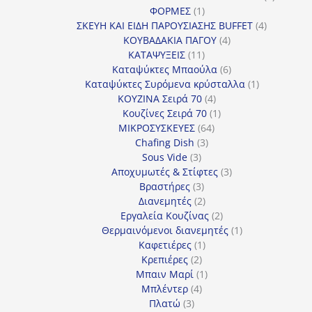
1
προϊόν
ΦΟΡΜΕΣ
1
προϊόν
4
ΣΚΕΥΗ ΚΑΙ ΕΙΔΗ ΠΑΡΟΥΣΙΑΣΗΣ BUFFET
4
4
προϊόντα
ΚΟΥΒΑΔΑΚΙΑ ΠΑΓΟΥ
4
11
προϊόντα
ΚΑΤΑΨΥΞΕΙΣ
11
προϊόντα
6
Καταψύκτες Μπαούλα
6
προϊόντα
1
Καταψύκτες Συρόμενα κρύσταλλα
1
4
προϊόν
ΚΟΥΖΙΝΑ Σειρά 70
4
προϊόντα
1
Κουζίνες Σειρά 70
1
64
προϊόν
ΜΙΚΡΟΣΥΣΚΕΥΕΣ
64
3
προϊόντα
Chafing Dish
3
3
προϊόντα
Sous Vide
3
προϊόντα
3
Αποχυμωτές & Στίφτες
3
3
προϊόντα
Βραστήρες
3
προϊόντα
2
Διανεμητές
2
προϊόντα
2
Εργαλεία Κουζίνας
2
προϊόντα
1
Θερμαινόμενοι διανεμητές
1
1
προϊόν
Καφετιέρες
1
2
προϊόν
Κρεπιέρες
2
προϊόντα
1
Μπαιν Μαρί
1
4
προϊόν
Μπλέντερ
4
3
προϊόντα
Πλατώ
3