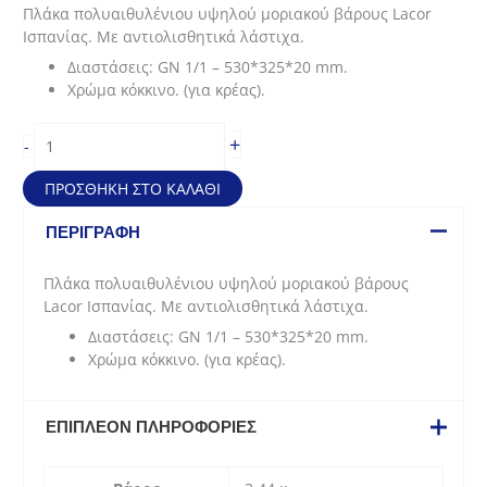
price
τρέχουσα
Πλάκα πολυαιθυλένιου υψηλού μοριακού βάρους Lacor
was:
τιμή
Ισπανίας. Με αντιολισθητικά λάστιχα.
42,70€.
είναι:
Διαστάσεις: GN 1/1 – 530*325*20 mm.
32,03€.
Χρώμα κόκκινο. (για κρέας).
Πλάκα
+
-
κοπής
από
ΠΡΟΣΘΉΚΗ ΣΤΟ ΚΑΛΆΘΙ
πολυαιθυλένιο
για
ΠΕΡΙΓΡΑΦΉ
κρέας
(53x32,5x2
Πλάκα πολυαιθυλένιου υψηλού μοριακού βάρους
cm/
Lacor Ισπανίας. Με αντιολισθητικά λάστιχα.
GN1/1)
Διαστάσεις: GN 1/1 – 530*325*20 mm.
ποσότητα
Χρώμα κόκκινο. (για κρέας).
ΕΠΙΠΛΈΟΝ ΠΛΗΡΟΦΟΡΊΕΣ