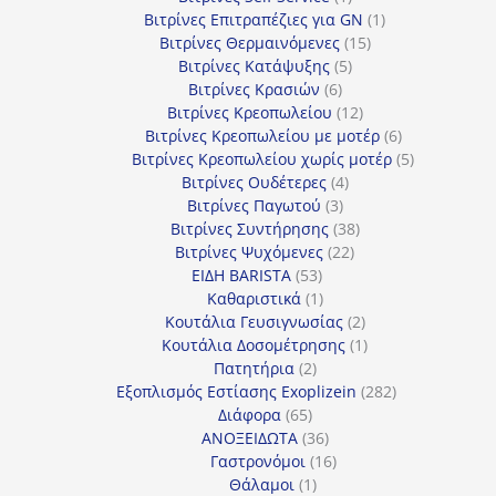
προϊόν
1
Βιτρίνες Επιτραπέζιες για GN
1
15
προϊόν
Βιτρίνες Θερμαινόμενες
15
5
προϊόντα
Βιτρίνες Κατάψυξης
5
6
προϊόντα
Βιτρίνες Κρασιών
6
προϊόντα
12
Βιτρίνες Κρεοπωλείου
12
προϊόντα
6
Βιτρίνες Κρεοπωλείου με μοτέρ
6
προϊόντα
5
Βιτρίνες Κρεοπωλείου χωρίς μοτέρ
5
4
προϊόντα
Βιτρίνες Ουδέτερες
4
3
προϊόντα
Βιτρίνες Παγωτού
3
προϊόντα
38
Βιτρίνες Συντήρησης
38
22
προϊόντα
Βιτρίνες Ψυχόμενες
22
53
προϊόντα
ΕΙΔΗ BARISTA
53
προϊόντα
1
Καθαριστικά
1
προϊόν
2
Κουτάλια Γευσιγνωσίας
2
προϊόντα
1
Κουτάλια Δοσομέτρησης
1
2
προϊόν
Πατητήρια
2
προϊόντα
282
Εξοπλισμός Εστίασης Exoplizein
282
65
προϊόντα
Διάφορα
65
προϊόντα
36
ΑΝΟΞΕΙΔΩΤΑ
36
προϊόντα
16
Γαστρονόμοι
16
1
προϊόντα
Θάλαμοι
1