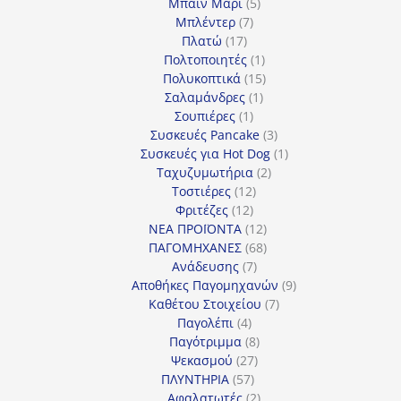
προϊόντα
5
Μπαιν Μαρί
5
7
προϊόντα
Μπλέντερ
7
17
προϊόντα
Πλατώ
17
προϊόντα
1
Πολτοποιητές
1
προϊόν
15
Πολυκοπτικά
15
1
προϊόντα
Σαλαμάνδρες
1
1
προϊόν
Σουπιέρες
1
προϊόν
3
Συσκευές Pancake
3
προϊόντα
1
Συσκευές για Hot Dog
1
2
προϊόν
Ταχυζυμωτήρια
2
12
προϊόντα
Τοστιέρες
12
12
προϊόντα
Φριτέζες
12
προϊόντα
12
ΝΕΑ ΠΡΟΪΟΝΤΑ
12
προϊόντα
68
ΠΑΓΟΜΗΧΑΝΕΣ
68
7
προϊόντα
Ανάδευσης
7
προϊόντα
9
Αποθήκες Παγομηχανών
9
7
προϊόντα
Καθέτου Στοιχείου
7
4
προϊόντα
Παγολέπι
4
προϊόντα
8
Παγότριμμα
8
27
προϊόντα
Ψεκασμού
27
57
προϊόντα
ΠΛΥΝΤΗΡΙΑ
57
προϊόντα
2
Αφαλατωτές
2