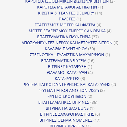
προϊόντα
2
ΚΑΡΟΤΣΙΑ ΙΣΟΘΕΡΜΙΚΩΝ ΔΙΣΚΩΝ/ΚΙΒΩΤΙΩΝ
2
1
προϊόν
ΚΑΡΟΤΣΙΑ ΜΕΤΑΦΟΡΑΣ ΠΙΑΤΩΝ
1
14
προϊόν
ΚΙΒΩΤΙΑ & ΤΣΑΝΤΕΣ DELIVERY
14
1
προϊόντα
ΠΑΛΕΤΕΣ
1
προϊόν
4
ΕΞΑΕΡΙΣΜΟΣ ΜΟΤΕΡ ΚΑΙ ΦΙΛΤΡΑ
4
προϊόντα
4
ΜΟΤΕΡ ΕΞΑΕΡΙΣΜΟΥ ΕΝΕΡΓΟΥ ΑΝΘΡΑΚΑ
4
37
προϊόντ
ΕΠΑΓΓΕΛΜΑΤΙΚΑ ΠΛΥΝΤΗΡΙΑ
37
προϊόντα
6
ΑΠΟΣΚΛΗΡΥΝΤΕΣ ΝΕΡΟΥ ΚΑΙ ΜΕΤΡΗΤΕΣ ΛΙΤΡΩΝ
6
30
προϊ
ΚΑΛΑΘΙΑ ΠΛΥΝΤΗΡΙΟΥ
30
προϊόντα
1
ΣΤΕΓΝΩΤΙΚΑ - ΓΥΑΛΙΣΤΙΚΑ ΜΑΧΑΙΡ/ΝΩΝ
1
16
προϊόν
ΕΠΑΓΓΕΛΜΑΤΙΚΑ ΨΥΓΕΙΑ
16
1
προϊόντα
ΒΙΤΡΙΝΕΣ ΚΑΤΑΨΥΞΗ
1
προϊόν
4
ΘΑΛΑΜΟΙ ΚΑΤΑΨΥΞΗ
4
3
προϊόντα
ΚΑΤΑΨΥΚΤΕΣ
3
προϊόντα
2
ΨΥΓΕΙΑ ΠΑΓΚΟΙ ΣΥΝΤΗΡΗΣΗΣ ΚΑΙ ΚΑΤΑΨΥΞΗΣ
2
2
προϊό
ΨΥΓΕΙΑ ΠΑΓΚΟΙ ΑΝΩ ΤΩΝ 70cm
2
2
προϊόντα
ΨΥΓΕΙΟ ΣΚΟΥΠΙΔΙΩΝ
2
προϊόντα
86
ΕΠΑΓΓΕΛΜΑΤΙΚΕΣ ΒΙΤΡΙΝΕΣ
86
1
προϊόντα
ΒΙΤΡΙΝΑ ΓΙΑ BAO BUNS
1
προϊόν
6
ΒΙΤΡΙΝΕΣ ΖΑΧΑΡΟΠΛΑΣΤΙΚΗΣ
6
προϊόντα
17
ΒΙΤΡΙΝΕΣ ΘΕΡΜΑΙΝΟΜΕΝΕΣ
17
3
προϊόντα
ΒΙΤΡΙΝΕΣ ΚΡΑΣΙΩΝ
3