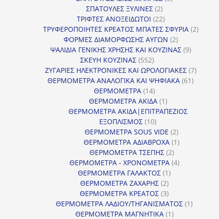
2
προϊόντα
ΣΠΑΤΟΥΛΕΣ ΞΥΛΙΝΕΣ
2
προϊόντα
22
ΤΡΙΦΤΕΣ ΑΝΟΞΕΙΔΩΤΟΙ
22
προϊόντα
2
ΤΡΥΦΕΡΟΠΟΙΗΤΕΣ ΚΡΕΑΤΟΣ ΜΠΑΤΕΣ ΣΦΥΡΙΑ
2
2
προϊόν
ΦΟΡΜΕΣ ΔΙΑΜΟΡΦΩΣΗΣ ΑΥΓΩΝ
2
προϊόντα
9
ΨΑΛΙΔΙΑ ΓΕΝΙΚΗΣ ΧΡΗΣΗΣ ΚΑΙ ΚΟΥΖΙΝΑΣ
9
552
προϊόντα
ΣΚΕΥΗ ΚΟΥΖΙΝΑΣ
552
προϊόντα
7
ΖΥΓΑΡΙΕΣ ΗΛΕΚΤΡΟΝΙΚΕΣ ΚΑΙ ΩΡΟΛΟΓΙΑΚΕΣ
7
61
προϊόν
ΘΕΡΜΟΜΕΤΡΑ ΑΝΑΛΟΓΙΚΑ ΚΑΙ ΨΗΦΙΑΚΑ
61
14
προϊόντ
ΘΕΡΜΟΜΕΤΡΑ
14
προϊόντα
1
ΘΕΡΜΟΜΕΤΡΑ ΑΚΙΔΑ
1
προϊόν
ΘΕΡΜΟΜΕΤΡΑ ΑΚΙΔΑ|ΕΠΙΤΡΑΠΕΖΙΟΣ
10
ΕΞΟΠΛΙΣΜΟΣ
10
προϊόντα
2
ΘΕΡΜΟΜΕΤΡΑ SOUS VIDE
2
προϊόντα
1
ΘΕΡΜΟΜΕΤΡΑ ΑΔΙΑΒΡΟΧΑ
1
2
προϊόν
ΘΕΡΜΟΜΕΤΡΑ ΤΣΕΠΗΣ
2
προϊόντα
4
ΘΕΡΜΟΜΕΤΡΑ - ΧΡΟΝΟΜΕΤΡΑ
4
1
προϊόντα
ΘΕΡΜΟΜΕΤΡΑ ΓΑΛΑΚΤΟΣ
1
2
προϊόν
ΘΕΡΜΟΜΕΤΡΑ ΖΑΧΑΡΗΣ
2
προϊόντα
3
ΘΕΡΜΟΜΕΤΡΑ ΚΡΕΑΤΟΣ
3
προϊόντα
1
ΘΕΡΜΟΜΕΤΡΑ ΛΑΔΙΟΥ/ΤΗΓΑΝΙΣΜΑΤΟΣ
1
1
προϊόν
ΘΕΡΜΟΜΕΤΡΑ ΜΑΓΝΗΤΙΚΑ
1