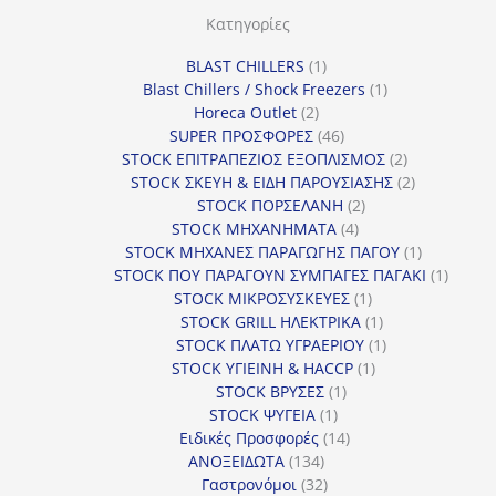
Κατηγορίες
1
BLAST CHILLERS
1
προϊόν
1
Blast Chillers / Shock Freezers
1
2
προϊόν
Horeca Outlet
2
προϊόντα
46
SUPER ΠΡΟΣΦΟΡΕΣ
46
προϊόντα
2
STOCK ΕΠΙΤΡΑΠΕΖΙΟΣ ΕΞΟΠΛΙΣΜΟΣ
2
προϊόντα
2
STOCK ΣΚΕΥΗ & ΕΙΔΗ ΠΑΡΟΥΣΙΑΣΗΣ
2
2
προϊόντα
STOCK ΠΟΡΣΕΛΑΝΗ
2
4
προϊόντα
STOCK ΜΗΧΑΝΗΜΑΤΑ
4
προϊόντα
1
STOCK ΜΗΧΑΝΕΣ ΠΑΡΑΓΩΓΗΣ ΠΑΓΟΥ
1
προϊόν
1
STOCK ΠΟΥ ΠΑΡΑΓΟΥΝ ΣΥΜΠΑΓΕΣ ΠΑΓΑΚΙ
1
1
προϊόν
STOCK ΜΙΚΡΟΣΥΣΚΕΥΕΣ
1
προϊόν
1
STOCK GRILL ΗΛΕΚΤΡΙΚΑ
1
προϊόν
1
STOCK ΠΛΑΤΩ ΥΓΡΑΕΡΙΟΥ
1
1
προϊόν
STOCK ΥΓΙΕΙΝΗ & HACCP
1
1
προϊόν
STOCK ΒΡΥΣΕΣ
1
1
προϊόν
STOCK ΨΥΓΕΙΑ
1
προϊόν
14
Ειδικές Προσφορές
14
134
προϊόντα
ΑΝΟΞΕΙΔΩΤΑ
134
προϊόντα
32
Γαστρονόμοι
32