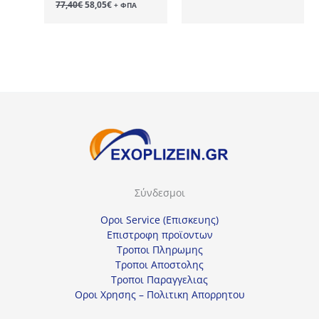
Original
Η
77,40
€
58,05
€
+ ΦΠΑ
was:
τιμή
price
τρέχουσα
24,30€.
είναι:
was:
τιμή
18,23€.
77,40€.
είναι:
58,05€.
Σύνδεσμοι
Οροι Service (Επισκευης)
Επιστροφη προϊοντων
Τροποι Πληρωμης
Τροποι Αποστολης
Τροποι Παραγγελιας
Οροι Χρησης – Πολιτικη Απορρητου