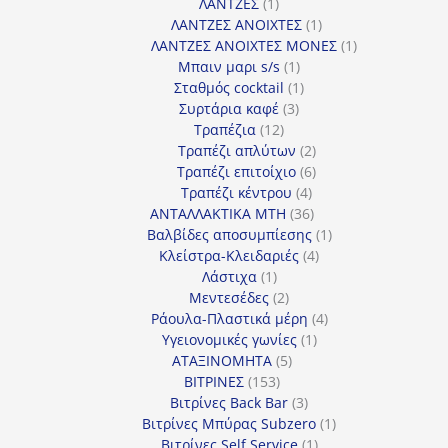
1
προϊόν
ΛΑΝΤΖΕΣ
1
προϊόν
1
ΛΑΝΤΖΕΣ ΑΝΟΙΧΤΕΣ
1
προϊόν
1
ΛΑΝΤΖΕΣ ΑΝΟΙΧΤΕΣ ΜΟΝΕΣ
1
1
προϊόν
Μπαιν μαρι s/s
1
προϊόν
1
Σταθμός cocktail
1
3
προϊόν
Συρτάρια καφέ
3
12
προϊόντα
Τραπέζια
12
προϊόντα
2
Τραπέζι απλύτων
2
προϊόντα
6
Τραπέζι επιτοίχιο
6
4
προϊόντα
Τραπέζι κέντρου
4
προϊόντα
36
ΑΝΤΑΛΛΑΚΤΙΚΑ MTH
36
προϊόντα
1
Βαλβίδες αποσυμπίεσης
1
4
προϊόν
Κλείστρα-Κλειδαριές
4
1
προϊόντα
Λάστιχα
1
προϊόν
2
Μεντεσέδες
2
προϊόντα
4
Ράουλα-Πλαστικά μέρη
4
1
προϊόντα
Υγειονομικές γωνίες
1
5
προϊόν
ΑΤΑΞΙΝΟΜΗΤΑ
5
153
προϊόντα
ΒΙΤΡΙΝΕΣ
153
προϊόντα
3
Βιτρίνες Back Bar
3
προϊόντα
1
Βιτρίνες Mπύρας Subzero
1
1
προϊόν
Βιτρίνες Self Service
1