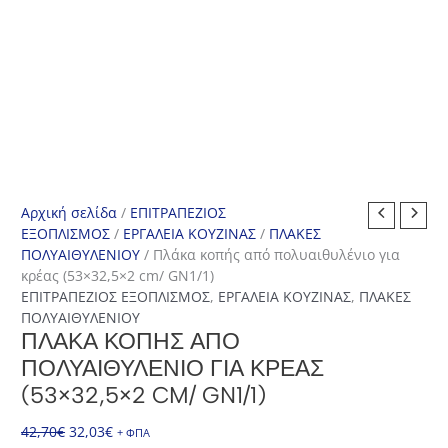
Αρχική σελίδα
/
ΕΠΙΤΡΑΠΕΖΙΟΣ
ΕΞΟΠΛΙΣΜΟΣ
/
ΕΡΓΑΛΕΙΑ ΚΟΥΖΙΝΑΣ
/
ΠΛΑΚΕΣ
ΠΟΛΥΑΙΘΥΛΕΝΙΟΥ
/ Πλάκα κοπής από πολυαιθυλένιο για
κρέας (53×32,5×2 cm/ GN1/1)
ΕΠΙΤΡΑΠΕΖΙΟΣ ΕΞΟΠΛΙΣΜΟΣ
,
ΕΡΓΑΛΕΙΑ ΚΟΥΖΙΝΑΣ
,
ΠΛΑΚΕΣ
ΠΟΛΥΑΙΘΥΛΕΝΙΟΥ
ΠΛΆΚΑ ΚΟΠΉΣ ΑΠΌ
ΠΟΛΥΑΙΘΥΛΈΝΙΟ ΓΙΑ ΚΡΈΑΣ
(53×32,5×2 CM/ GN1/1)
Original
Η
42,70
€
32,03
€
+ ΦΠΑ