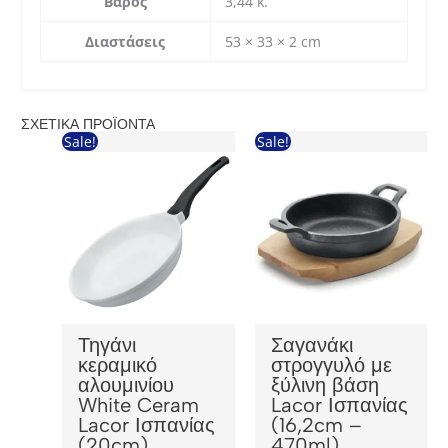
Βάρος
3,44 κ.
Διαστάσεις
53 × 33 × 2 cm
ΣΧΕΤΙΚΆ ΠΡΟΪΌΝΤΑ
Sale!
Sale!
Τηγάνι
Σαγανάκι
κεραμικό
στρογγυλό με
αλουμινίου
ξύλινη βάση
White Ceram
Lacor Ισπανίας
Lacor Ισπανίας
(16,2cm –
(20cm)
470ml)