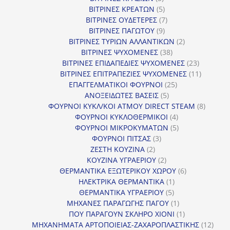
προϊόντα
5
ΒΙΤΡΙΝΕΣ ΚΡΕΑΤΩΝ
5
προϊόντα
7
ΒΙΤΡΙΝΕΣ ΟΥΔΕΤΕΡΕΣ
7
9
προϊόντα
ΒΙΤΡΙΝΕΣ ΠΑΓΩΤΟΥ
9
προϊόντα
2
ΒΙΤΡΙΝΕΣ ΤΥΡΙΩΝ ΑΛΛΑΝΤΙΚΩΝ
2
38
προϊόντα
ΒΙΤΡΙΝΕΣ ΨΥΧΟΜΕΝΕΣ
38
προϊόντα
23
ΒΙΤΡΙΝΕΣ ΕΠΙΔΑΠΕΔΙΕΣ ΨΥΧΟΜΕΝΕΣ
23
προϊόντα
11
ΒΙΤΡΙΝΕΣ ΕΠΙΤΡΑΠΕΖΙΕΣ ΨΥΧΟΜΕΝΕΣ
11
25
προϊόντ
ΕΠΑΓΓΕΛΜΑΤΙΚΟΙ ΦΟΥΡΝΟΙ
25
5
προϊόντα
ΑΝΟΞΕΙΔΩΤΕΣ ΒΑΣΕΙΣ
5
προϊόντα
8
ΦΟΥΡΝΟΙ ΚΥΚΛ/ΚΟΙ ΑΤΜΟΥ DIRECT STEAM
8
4
προϊόν
ΦΟΥΡΝΟΙ ΚΥΚΛΟΘΕΡΜΙΚΟΙ
4
προϊόντα
5
ΦΟΥΡΝΟΙ ΜΙΚΡΟΚΥΜΑΤΩΝ
5
3
προϊόντα
ΦΟΥΡΝΟΙ ΠΙΤΣΑΣ
3
2
προϊόντα
ΖΕΣΤΗ ΚΟΥΖΙΝΑ
2
προϊόντα
2
ΚΟΥΖΙΝΑ ΥΓΡΑΕΡΙΟΥ
2
προϊόντα
6
ΘΕΡΜΑΝΤΙΚΑ ΕΞΩΤΕΡΙΚΟΥ ΧΩΡΟΥ
6
1
προϊόντα
ΗΛΕΚΤΡΙΚΑ ΘΕΡΜΑΝΤΙΚΑ
1
5
προϊόν
ΘΕΡΜΑΝΤΙΚΑ ΥΓΡΑΕΡΙΟΥ
5
προϊόντα
1
ΜΗΧΑΝΕΣ ΠΑΡΑΓΩΓΗΣ ΠΑΓΟΥ
1
προϊόν
1
ΠΟΥ ΠΑΡΑΓΟΥΝ ΣΚΛΗΡΟ ΧΙΟΝΙ
1
προϊόν
12
ΜΗΧΑΝΗΜΑΤΑ ΑΡΤΟΠΟΙΕΙΑΣ-ΖΑΧΑΡΟΠΛΑΣΤΙΚΗΣ
12