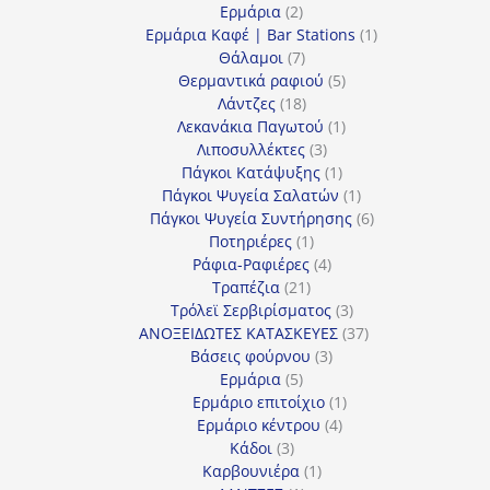
2
προϊόντα
Ερμάρια
2
προϊόντα
1
Ερμάρια Καφέ | Bar Stations
1
7
προϊόν
Θάλαμοι
7
προϊόντα
5
Θερμαντικά ραφιού
5
18
προϊόντα
Λάντζες
18
προϊόντα
1
Λεκανάκια Παγωτού
1
3
προϊόν
Λιποσυλλέκτες
3
προϊόντα
1
Πάγκοι Κατάψυξης
1
προϊόν
1
Πάγκοι Ψυγεία Σαλατών
1
προϊόν
6
Πάγκοι Ψυγεία Συντήρησης
6
1
προϊόντα
Ποτηριέρες
1
προϊόν
4
Ράφια-Ραφιέρες
4
21
προϊόντα
Τραπέζια
21
προϊόντα
3
Τρόλεϊ Σερβιρίσματος
3
προϊόντα
37
ΑΝΟΞΕΙΔΩΤΕΣ ΚΑΤΑΣΚΕΥΕΣ
37
3
προϊόντα
Βάσεις φούρνου
3
5
προϊόντα
Ερμάρια
5
προϊόντα
1
Ερμάριο επιτοίχιο
1
4
προϊόν
Ερμάριο κέντρου
4
3
προϊόντα
Κάδοι
3
προϊόντα
1
Καρβουνιέρα
1