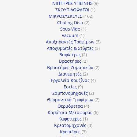
προϊόν
9
ΝΙΠΤΗΡΕΣ ΥΓΙΕΙΝΗΣ
9
1
προϊόντα
ΣΚΟΥΠΙΔΟΦΑΓΟΙ
1
162
προϊόν
ΜΙΚΡΟΣΥΣΚΕΥΕΣ
162
2
προϊόντα
Chafing Dish
2
1
προϊόντα
Sous Vide
1
1
προϊόν
Vacuum
1
προϊόν
3
Αποξηραντές Τροφίμων
3
3
προϊόντα
Αποχυμωτές & Στίφτες
3
2
προϊόντα
Βαφλιέρες
2
προϊόντα
2
Βραστήρες
2
προϊόντα
2
Βραστήρες Ζυμαρικών
2
2
προϊόντα
Διανεμητές
2
προϊόντα
4
Εργαλεία Κουζίνας
4
9
προϊόντα
Εστίες
9
προϊόντα
2
Ζαμπονομηχανές
2
προϊόντα
7
Θερμαντικά Τροφίμων
7
4
προϊόντα
Θερμόμετρα
4
προϊόντα
6
Καρότσια Μεταφοράς
6
1
προϊόντα
Καφετιέρες
1
προϊόν
3
Κρεατομηχανές
3
3
προϊόντα
Κρεπιέρες
3