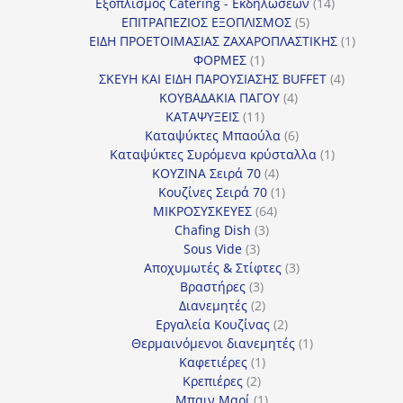
προϊόντα
14
Εξοπλισμός Catering - Εκδηλώσεων
14
5
προϊόντα
ΕΠΙΤΡΑΠΕΖΙΟΣ ΕΞΟΠΛΙΣΜΟΣ
5
προϊόντα
1
ΕΙΔΗ ΠΡΟΕΤΟΙΜΑΣΙΑΣ ΖΑΧΑΡΟΠΛΑΣΤΙΚΗΣ
1
1
προϊόν
ΦΟΡΜΕΣ
1
προϊόν
4
ΣΚΕΥΗ ΚΑΙ ΕΙΔΗ ΠΑΡΟΥΣΙΑΣΗΣ BUFFET
4
4
προϊόντα
ΚΟΥΒΑΔΑΚΙΑ ΠΑΓΟΥ
4
11
προϊόντα
ΚΑΤΑΨΥΞΕΙΣ
11
προϊόντα
6
Καταψύκτες Μπαούλα
6
προϊόντα
1
Καταψύκτες Συρόμενα κρύσταλλα
1
4
προϊόν
ΚΟΥΖΙΝΑ Σειρά 70
4
προϊόντα
1
Κουζίνες Σειρά 70
1
64
προϊόν
ΜΙΚΡΟΣΥΣΚΕΥΕΣ
64
3
προϊόντα
Chafing Dish
3
3
προϊόντα
Sous Vide
3
προϊόντα
3
Αποχυμωτές & Στίφτες
3
3
προϊόντα
Βραστήρες
3
προϊόντα
2
Διανεμητές
2
προϊόντα
2
Εργαλεία Κουζίνας
2
προϊόντα
1
Θερμαινόμενοι διανεμητές
1
1
προϊόν
Καφετιέρες
1
2
προϊόν
Κρεπιέρες
2
προϊόντα
1
Μπαιν Μαρί
1