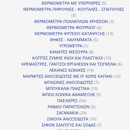
προϊόν
5
ΘΕΡΜΟΜΕΤΡΑ ΜΕ ΥΠΕΡΥΘΡΕΣ
5
προϊόντα
ΘΕΡΜΟΜΕΤΡΑ ΠΗΡΟΥΝΕΣ - ΚΟΥΤΑΛΕΣ - ΣΠΑΤΟΥΛΕΣ
3
3
προϊόντα
3
ΘΕΡΜΟΜΕΤΡΑ ΠΟΛΛΑΠΛΩΝ ΧΡΗΣΕΩΝ
3
4
προϊόντ
ΘΕΡΜΟΜΕΤΡΑ ΦΟΥΡΝΟΥ
4
προϊόντα
10
ΘΕΡΜΟΜΕΤΡΑ ΨΥΓΕΙΟΥ-ΚΑΤΑΨΥΞΗΣ
10
5
προϊόντα
ΘΗΚΕΣ - ΚΑΛΥΜΜΑΤΑ
5
1
προϊόντα
ΥΓΡΟΜΕΤΡΑ
1
προϊόν
8
ΚΑΝΑΤΕΣ ΜΕΖΟΥΡΑ
8
προϊόντα
10
ΚΟΠΤΕΣ ΖΥΜΗΣ INOX ΚΑΙ ΠΛΑΣΤΙΚΟΙ
10
προϊόντα
6
ΚΡΕΜΑΣΤΡΕΣ, ΓΑΝΤΖΟΙ ΕΡΓΑΛΕΙΩΝ ΚΑΙ ΤΣΙΓΚΕΛΙΑ
6
14
προϊ
ΛΕΚΑΝΕΣ ΚΩΝΙΚΕΣ
14
προϊόντα
16
ΜΑΡΜΙΤΕΣ ΑΝΟΞΕΙΔΩΤΕΣ ΜΕ Η' ΧΩΡΙΣ ΚΑΠΑΚΙ
16
7
προϊ
ΜΠΑΣΙΝΕΣ ΑΝΟΞΕΙΔΩΤΕΣ
7
10
προϊόντα
ΜΠΟΥΚΑΛΙΑ ΠΛΑΣΤΙΚΑ
10
προϊόντα
5
ΜΠΩΛ ΚΩΝΙΚΑ ΑΝΑΜΕΙΞΗΣ
5
56
προϊόντα
ΠΑΕΛΙΕΡΕΣ
56
προϊόντα
5
ΡΑΒΔΟΙ ΠΑΡΑΓΓΕΛΙΩΝ
5
29
προϊόντα
ΣΑΓΑΝΑΚΙΑ
29
προϊόντα
16
ΣΙΝΟΥΑ ΑΝΟΞΕΙΔΩΤΑ
16
προϊόντα
7
ΣΙΦΟΝ ΣΑΝΤΙΓΥΣ ΚΑΙ ΣΟΔΑΣ
7