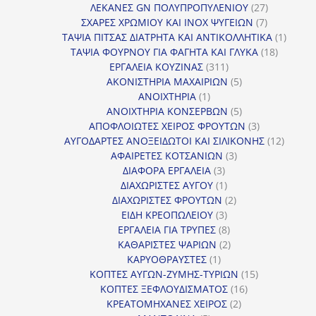
προϊόντα
27
ΛΕΚΑΝΕΣ GN ΠΟΛΥΠΡΟΠΥΛΕΝΙΟΥ
27
7
προϊόντα
ΣΧΑΡΕΣ ΧΡΩΜΙΟΥ ΚΑΙ INOX ΨΥΓΕΙΩΝ
7
προϊόντα
1
ΤΑΨΙΑ ΠΙΤΣΑΣ ΔΙΑΤΡΗΤΑ ΚΑΙ ΑΝΤΙΚΟΛΛΗΤΙΚΑ
1
18
προϊόν
ΤΑΨΙΑ ΦΟΥΡΝΟΥ ΓΙΑ ΦΑΓΗΤΑ ΚΑΙ ΓΛΥΚΑ
18
311
προϊόντ
ΕΡΓΑΛΕΙΑ ΚΟΥΖΙΝΑΣ
311
προϊόντα
5
ΑΚΟΝΙΣΤΗΡΙΑ ΜΑΧΑΙΡΙΩΝ
5
1
προϊόντα
ΑΝΟΙΧΤΗΡΙΑ
1
προϊόν
5
ΑΝΟΙΧΤΗΡΙΑ ΚΟΝΣΕΡΒΩΝ
5
προϊόντα
3
ΑΠΟΦΛΟΙΩΤΕΣ ΧΕΙΡΟΣ ΦΡΟΥΤΩΝ
3
προϊόντα
12
ΑΥΓΟΔΑΡΤΕΣ ΑΝΟΞΕΙΔΩΤΟΙ ΚΑΙ ΣΙΛΙΚΟΝΗΣ
12
3
προϊόν
ΑΦΑΙΡΕΤΕΣ ΚΟΤΣΑΝΙΩΝ
3
3
προϊόντα
ΔΙΑΦΟΡΑ ΕΡΓΑΛΕΙΑ
3
προϊόντα
1
ΔΙΑΧΩΡΙΣΤΕΣ ΑΥΓΟΥ
1
προϊόν
2
ΔΙΑΧΩΡΙΣΤΕΣ ΦΡΟΥΤΩΝ
2
3
προϊόντα
ΕΙΔΗ ΚΡΕΟΠΩΛΕΙΟΥ
3
προϊόντα
8
ΕΡΓΑΛΕΙΑ ΓΙΑ ΤΡΥΠΕΣ
8
προϊόντα
2
ΚΑΘΑΡΙΣΤΕΣ ΨΑΡΙΩΝ
2
1
προϊόντα
ΚΑΡΥΟΘΡΑΥΣΤΕΣ
1
προϊόν
15
ΚΟΠΤΕΣ ΑΥΓΩΝ-ΖΥΜΗΣ-ΤΥΡΙΩΝ
15
16
προϊόντα
ΚΟΠΤΕΣ ΞΕΦΛΟΥΔΙΣΜΑΤΟΣ
16
2
προϊόντα
ΚΡΕΑΤΟΜΗΧΑΝΕΣ ΧΕΙΡΟΣ
2