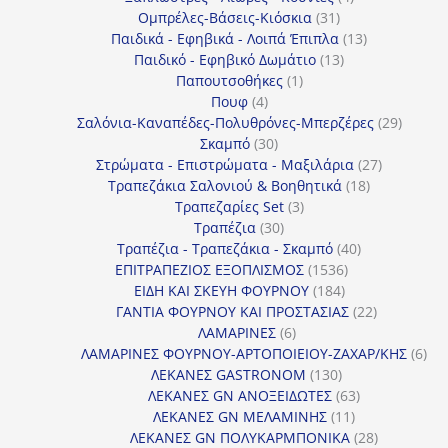
31
προϊόντα
Ομπρέλες-Βάσεις-Κιόσκια
31
προϊόντα
13
Παιδικά - Εφηβικά - Λοιπά Έπιπλα
13
13
προϊόντα
Παιδικό - Εφηβικό Δωμάτιο
13
1
προϊόντα
Παπουτσοθήκες
1
4
προϊόν
Πουφ
4
προϊόντα
29
Σαλόνια-Καναπέδες-Πολυθρόνες-Μπερζέρες
29
30
προϊόν
Σκαμπό
30
προϊόντα
27
Στρώματα - Επιστρώματα - Μαξιλάρια
27
18
προϊόντα
Τραπεζάκια Σαλονιού & Βοηθητικά
18
3
προϊόντα
Τραπεζαρίες Set
3
30
προϊόντα
Τραπέζια
30
προϊόντα
40
Τραπέζια - Τραπεζάκια - Σκαμπό
40
1536
προϊόντα
ΕΠΙΤΡΑΠΕΖΙΟΣ ΕΞΟΠΛΙΣΜΟΣ
1536
184
προϊόντα
ΕΙΔΗ ΚΑΙ ΣΚΕΥΗ ΦΟΥΡΝΟΥ
184
προϊόντα
22
ΓΑΝΤΙΑ ΦΟΥΡΝΟΥ ΚΑΙ ΠΡΟΣΤΑΣΙΑΣ
22
6
προϊόντα
ΛΑΜΑΡΙΝΕΣ
6
προϊόντα
6
ΛΑΜΑΡΙΝΕΣ ΦΟΥΡΝΟΥ-ΑΡΤΟΠΟΙΕΙΟΥ-ΖΑΧΑΡ/ΚΗΣ
6
130
προ
ΛΕΚΑΝΕΣ GASTRONOM
130
προϊόντα
63
ΛΕΚΑΝΕΣ GN ΑΝΟΞΕΙΔΩΤΕΣ
63
11
προϊόντα
ΛΕΚΑΝΕΣ GN ΜΕΛΑΜΙΝΗΣ
11
προϊόντα
28
ΛΕΚΑΝΕΣ GN ΠΟΛΥΚΑΡΜΠΟΝΙΚΑ
28