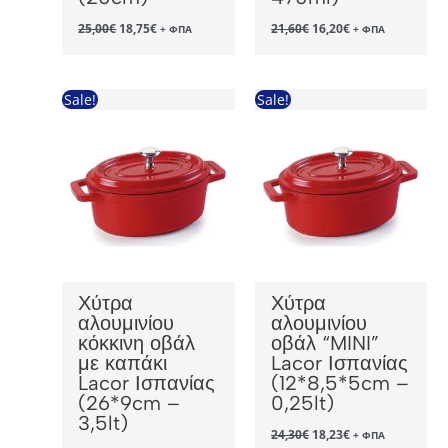
Original
Η
Original
Η
25,00
€
18,75
€
21,60
€
16,20
€
+ ΦΠΑ
+ ΦΠΑ
price
τρέχουσα
price
τρέχουσα
was:
τιμή
was:
τιμή
25,00€.
είναι:
21,60€.
είναι:
18,75€.
16,20€.
Sale!
Sale!
Χύτρα
Χύτρα
αλουμινίου
αλουμινίου
κόκκινη οβάλ
οβάλ “MINI”
με καπάκι
Lacor Ισπανίας
Lacor Ισπανίας
(12*8,5*5cm –
(26*9cm –
0,25lt)
3,5lt)
Original
Η
24,30
€
18,23
€
+ ΦΠΑ
price
τρέχουσα