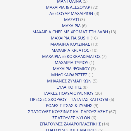
5
προϊόντα
ΜΑΝΤΟΛΙΝΑ
5
προϊόντα
72
ΜΑΧΑΙΡΙΑ & ΑΞΕΣΟΥΑΡ
72
προϊόντα
3
ΑΞΕΣΟΥΑΡ ΜΑΧΑΙΡΙΩΝ
3
3
προϊόντα
ΜΑΣΑΤΙ
3
προϊόντα
6
ΜΑΧΑΙΡΙΑ
6
προϊόντα
13
ΜΑΧΑΙΡΙΑ CHEF ΜΕ ΧΡΩΜΑΤΙΣΤΗ ΛΑΒΗ
13
16
προϊόντ
ΜΑΧΑΙΡΙΑ ΓΙΑ SUSHI
16
προϊόντα
10
ΜΑΧΑΙΡΙΑ ΚΟΥΖΙΝΑΣ
10
10
προϊόντα
ΜΑΧΑΙΡΙΑ ΚΡΕΑΤΟΣ
10
προϊόντα
7
ΜΑΧΑΙΡΙΑ ΞΕΚΟΚΚΑΛΙΣΜΑΤΟΣ
7
1
προϊόντα
ΜΑΧΑΙΡΙΑ ΤΥΡΙΟΥ
1
προϊόν
3
ΜΑΧΑΙΡΙΑ ΨΩΜΙΟΥ
3
1
προϊόντα
ΜΗΛΟΚΑΘΑΡΙΣΤΕΣ
1
προϊόν
5
ΜΗΧΑΝΕΣ ΖΥΜΑΡΙΚΩΝ
5
8
προϊόντα
ΞΥΛΑ ΚΟΠΗΣ
8
προϊόντα
20
ΠΛΑΚΕΣ ΠΟΛΥΑΙΘΥΛΕΝΙΟΥ
20
προϊόντα
6
ΠΡΕΣΣΕΣ ΣΚΟΡΔΟΥ - ΠΑΤΑΤΑΣ ΚΑΙ ΓΟΥΔΙ
6
9
προϊόντα
ΡΟΔΕΣ ΠΙΤΣΑΣ & ΖΥΜΗΣ
9
προϊόντα
67
ΣΠΑΤΟΥΛΕΣ ΚΟΥΖΙΝΑΣ ΚΑΙ ΠΑΡΟΥΣΙΑΣΗΣ
67
6
προϊόντ
ΣΠΑΤΟΥΛΕΣ NYLON
6
προϊόντα
14
ΣΠΑΤΟΥΛΕΣ ΖΑΧΑΡΟΠΛΑΣΤΙΚΗΣ
14
5
προϊόντα
ΣΠΑΤΟΥΛΕΣ ΙΣΙΕΣ ΜΑΚΡΙΕΣ
5