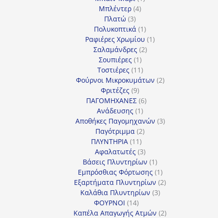
4
προϊόν
Μπλέντερ
4
3
προϊόντα
Πλατώ
3
προϊόντα
1
Πολυκοπτικά
1
προϊόν
1
Ραφιέρες Χρωμίου
1
2
προϊόν
Σαλαμάνδρες
2
1
προϊόντα
Σουπιέρες
1
προϊόν
11
Τοστιέρες
11
προϊόντα
2
Φούρνοι Μικροκυμάτων
2
9
προϊόντα
Φριτέζες
9
προϊόντα
6
ΠΑΓΟΜΗΧΑΝΕΣ
6
1
προϊόντα
Ανάδευσης
1
προϊόν
3
Αποθήκες Παγομηχανών
3
2
προϊόντα
Παγότριμμα
2
11
προϊόντα
ΠΛΥΝΤΗΡΙΑ
11
προϊόντα
3
Αφαλατωτές
3
προϊόντα
1
Βάσεις Πλυντηρίων
1
προϊόν
1
Εμπρόσθιας Φόρτωσης
1
προϊόν
2
Εξαρτήματα Πλυντηρίων
2
3
προϊόντα
Καλάθια Πλυντηρίων
3
14
προϊόντα
ΦΟΥΡΝΟΙ
14
προϊόντα
2
Καπέλα Απαγωγής Ατμών
2