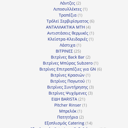
2
προϊόν
Λάντζες
2
προϊόντα
1
Λιποσυλλέκτες
1
1
προϊόν
Τραπέζια
1
προϊόν
6
Τρόλεϊ Σερβιρίσματος
6
4
προϊόντα
ΑΝΤΑΛΛΑΚΤΙΚΑ MTH
4
προϊόντα
1
Αντιστάσεις θερμικές
1
1
προϊόν
Κλείστρα-Κλειδαριές
1
1
προϊόν
Λάστιχα
1
25
προϊόν
ΒΙΤΡΙΝΕΣ
25
προϊόντα
2
Βιτρίνες Back Bar
2
προϊόντα
1
Βιτρίνες Mπύρας Subzero
1
προϊόν
6
Βιτρίνες Επιτραπέζιες για GN
6
1
προϊόντα
Βιτρίνες Κρασιών
1
προϊόν
1
Βιτρίνες Παγωτού
1
προϊόν
3
Βιτρίνες Συντήρησης
3
3
προϊόντα
Βιτρίνες Ψυχόμενες
3
21
προϊόντα
ΕΙΔΗ BARISTA
21
προϊόντα
1
Pitcher Rinser
1
1
προϊόν
Μπρελόκ
1
προϊόν
2
Πατητήρια
2
προϊόντα
14
Εξοπλισμός Catering
14