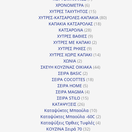
6
προϊόντα
ΧΡΟΝΟΜΕΤΡΑ
6
προϊόντα
15
ΧΥΤΡΕΣ ΤΑΧΥΤΗΤΟΣ
15
προϊόντα
80
ΧΥΤΡΕΣ-ΚΑΤΣΑΡΟΛΕΣ-ΚΑΠΑΚΙΑ
80
18
προϊόντα
ΚΑΠΑΚΙΑ ΚΑΤΣΑΡΟΛΑΣ
18
28
προϊόντα
ΚΑΤΣΑΡΟΛΙΑ
28
προϊόντα
9
ΧΥΤΡΕΣ ΒΑΘΙΕΣ
9
προϊόντα
2
ΧΥΤΡΕΣ ΜΕ ΚΑΠΑΚΙ
2
9
προϊόντα
ΧΥΤΡΕΣ ΡΗΧΕΣ
9
προϊόντα
14
ΧΥΤΡΕΣ ΧΩΡΙΣ ΚΑΠΑΚΙ
14
2
προϊόντα
ΧΩΝΙΑ
2
προϊόντα
44
ΣΚΕΥΗ ΚΟΥΖΙΝΑΣ ΟΙΚΙΑΚΑ
44
2
προϊόντα
ΣΕΙΡΑ BASIC
2
προϊόντα
18
ΣΕΙΡΑ COCOTTES
18
5
προϊόντα
ΣΕΙΡΑ HOME
5
προϊόντα
4
ΣΕΙΡΑ MAGMA
4
15
προϊόντα
ΣΕΙΡΑ STILO
15
26
προϊόντα
ΚΑΤΑΨΥΞΕΙΣ
26
προϊόντα
10
Καταψύκτες Μπαούλα
10
προϊόντα
2
Καταψύκτες Μπαούλα -60C
2
4
προϊόντα
Καταψύξεις Όρθιες Τυφλές
4
32
προϊόντα
ΚΟΥΖΙΝΑ Σειρά 70
32