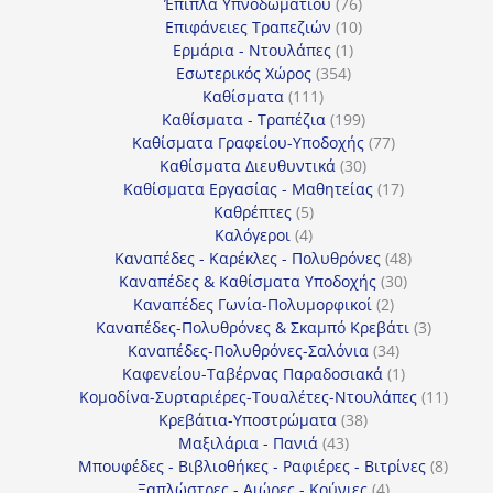
προϊόντα
76
Έπιπλα Υπνοδωματίου
76
10
προϊόντα
Επιφάνειες Τραπεζιών
10
1
προϊόντα
Ερμάρια - Ντουλάπες
1
354
προϊόν
Εσωτερικός Χώρος
354
111
προϊόντα
Καθίσματα
111
προϊόντα
199
Καθίσματα - Τραπέζια
199
προϊόντα
77
Καθίσματα Γραφείου-Υποδοχής
77
30
προϊόντα
Καθίσματα Διευθυντικά
30
προϊόντα
17
Καθίσματα Εργασίας - Μαθητείας
17
5
προϊόντα
Καθρέπτες
5
4
προϊόντα
Καλόγεροι
4
προϊόντα
48
Καναπέδες - Καρέκλες - Πολυθρόνες
48
30
προϊόντα
Καναπέδες & Καθίσματα Υποδοχής
30
2
προϊόντα
Καναπέδες Γωνία-Πολυμορφικοί
2
προϊόντα
3
Καναπέδες-Πολυθρόνες & Σκαμπό Κρεβάτι
3
34
προϊόντ
Καναπέδες-Πολυθρόνες-Σαλόνια
34
προϊόντα
1
Καφενείου-Ταβέρνας Παραδοσιακά
1
προϊόν
11
Κομοδίνα-Συρταριέρες-Τουαλέτες-Ντουλάπες
11
38
προϊόν
Κρεβάτια-Υποστρώματα
38
43
προϊόντα
Μαξιλάρια - Πανιά
43
προϊόντα
8
Μπουφέδες - Βιβλιοθήκες - Ραφιέρες - Βιτρίνες
8
4
προϊό
Ξαπλώστρες - Αιώρες - Κούνιες
4