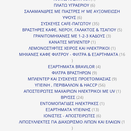
6
προϊόν
ΠΛΑΤΩ ΥΓΡΑΕΡΙΟΥ
6
προϊόντα
ΣΑΛΑΜΑΝΔΡΕΣ ΜΕ ΠΙΑΣΤΡΕΣ Η' ΜΕ ΑΥΞΟΜΕΙΩΣΗ
6
ΥΨΟΥΣ
6
προϊόντα
35
ΣΥΣΚΕΥΕΣ CAFE-ΠΑΓΩΤΟΥ
35
προϊόντα
5
ΒΡΑΣΤΗΡΕΣ ΚΑΦΕ, ΝΕΡΟΥ, ΓΑΛΑΚΤΟΣ & ΤΣΑΓΙΟΥ
5
3
προϊ
ΓΡΑΝΙΤΟΜΗΧΑΝΕΣ ΜΕ 1-2-3 ΚΑΔΟΥΣ
3
1
προϊόντα
ΚΑΝΑΤΕΣ ΜΠΛΕΝΤΕΡ
1
προϊόν
1
ΛΕΜΟΝΟΣΤΙΦΤΕΣ ΧΕΙΡΟΣ ΚΑΙ ΗΛΕΚΤΡΙΚΟΙ
1
προϊόν
ΜΗΧΑΝΕΣ ΚΑΦΕ ΦΙΛΤΡΟΥ - ΦΙΛΤΡΑ & ΕΞΑΡΤΗΜΑΤΑ
16
16
προϊόντα
4
ΕΞΑΡΤΗΜΑΤΑ BRAVILOR
4
9
προϊόντα
ΦΙΛΤΡΑ ΒΡΑΣΤΗΡΩΝ
9
προϊόντα
9
ΜΠΛΕΝΤΕΡ ΚΑΙ ΣΥΣΚΕΥΕΣ ΠΡΟΕΤΟΙΜΑΣΙΑΣ
9
56
προϊόντ
ΥΓΙΕΙΝΗ , ΠΕΡΙΒΑΛΛΟΝ & HACCP
56
προϊόντα
1
ΑΠΟΣΤΕΙΡΩΤΕΣ ΜΑΧΑΙΡΙΩΝ ΗΛΕΚΤΡΙΚΟΙ ΜΕ UV
1
24
προϊό
ΒΡΥΣΕΣ
24
προϊόντα
1
ΕΝΤΟΜΟΠΑΓΙΔΕΣ ΗΛΕΚΤΡΙΚΕΣ
1
13
προϊόν
ΕΞΑΡΤΗΜΑΤΑ ΥΓΙΕΙΝΗΣ
13
προϊόντα
6
ΙΟΝΙΣΤΕΣ - ΑΠΟΣΤΕΙΡΩΤΕΣ
6
προϊόντα
ΛΙΠΟΣΥΛΛΕΚΤΕΣ ΓΙΑ ΔΙΑΧΩΡΙΣΜΟ ΛΙΠΩΝ ΚΑΙ ΕΛΑΙΩΝ
1
1