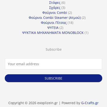
6
προϊόντα
Στόφες
6
προϊόντα
3
Σχάρες
3
προϊόντα
2
Φούρνοι Combi
2
προϊόντα
2
Φούρνοι Combi Steamer (Ατμού)
2
18
προϊόντα
Φούρνοι Πίτσας
18
2
προϊόντα
ΨΥΓΕΙΑ
2
προϊόντα
1
ΨΥΚΤΙΚΑ ΜΗΧΑΝΗΜΑΤΑ MONOBLOCK
1
προϊόν
Subscribe
SUBSCRIBE
Copyright © 2026 exoplizein.gr | Powered by
G-Crafts.gr