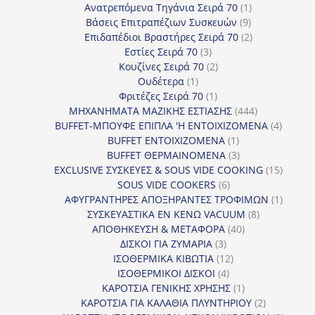
προϊόντα
1
Ανατρεπόμενα Τηγάνια Σειρά 70
1
9
προϊόν
Βάσεις Επιτραπέζιων Συσκευών
9
προϊόντα
2
Επιδαπέδιοι Βραστήρες Σειρά 70
2
3
προϊόντα
Εστίες Σειρά 70
3
προϊόντα
2
Κουζίνες Σειρά 70
2
1
προϊόντα
Ουδέτερα
1
προϊόν
1
Φριτέζες Σειρά 70
1
προϊόν
444
ΜΗΧΑΝΗΜΑΤΑ ΜΑΖΙΚΗΣ ΕΣΤΙΑΣΗΣ
444
προϊόντα
4
BUFFET-ΜΠΟΥΦΕ ΕΠΙΠΛΑ 'Η ΕΝΤΟΙΧΙΖΟΜΕΝΑ
4
1
προϊόν
BUFFET ΕΝΤΟΙΧΙΖΟΜΕΝΑ
1
προϊόν
3
BUFFET ΘΕΡΜΑΙΝΟΜΕΝΑ
3
προϊόντα
15
EXCLUSIVE ΣΥΣΚΕΥΕΣ & SOUS VIDE COOKING
15
6
προϊόν
SOUS VIDE COOKERS
6
προϊόντα
1
ΑΦΥΓΡΑΝΤΗΡΕΣ ΑΠΟΞΗΡΑΝΤΕΣ ΤΡΟΦΙΜΩΝ
1
8
προϊόν
ΣΥΣΚΕΥΑΣΤΙΚΑ ΕΝ ΚΕΝΩ VACUUM
8
40
προϊόντα
ΑΠΟΘΗΚΕΥΣΗ & ΜΕΤΑΦΟΡΑ
40
3
προϊόντα
ΔΙΣΚΟΙ ΓΙΑ ΖΥΜΑΡΙΑ
3
προϊόντα
12
ΙΣΟΘΕΡΜΙΚΑ ΚΙΒΩΤΙΑ
12
4
προϊόντα
ΙΣΟΘΕΡΜΙΚΟΙ ΔΙΣΚΟΙ
4
προϊόντα
1
ΚΑΡΟΤΣΙΑ ΓΕΝΙΚΗΣ ΧΡΗΣΗΣ
1
προϊόν
2
ΚΑΡΟΤΣΙΑ ΓΙΑ ΚΑΛΑΘΙΑ ΠΛΥΝΤΗΡΙΟΥ
2