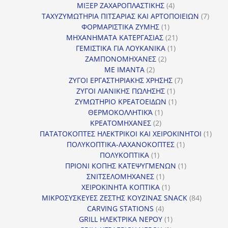
4
προϊ
ΜΙΞΕΡ ΖΑΧΑΡΟΠΛΑΣΤΙΚΗΣ
4
προϊόντα
7
ΤΑΧΥΖΥΜΩΤΗΡΙΑ ΠΙΤΣΑΡΙΑΣ ΚΑΙ ΑΡΤΟΠΟΙΕΙΩΝ
7
1
προϊό
ΦΟΡΜΑΡΙΣΤΙΚΑ ΖΥΜΗΣ
1
προϊόν
21
ΜΗΧΑΝΗΜΑΤΑ ΚΑΤΕΡΓΑΣΙΑΣ
21
1
προϊόντα
ΓΕΜΙΣΤΙΚΑ ΓΙΑ ΛΟΥΚΑΝΙΚΑ
1
2
προϊόν
ΖΑΜΠΟΝΟΜΗΧΑΝΕΣ
2
2
προϊόντα
ΜΕ ΙΜΑΝΤΑ
2
προϊόντα
7
ΖΥΓΟΙ ΕΡΓΑΣΤΗΡΙΑΚΗΣ ΧΡΗΣΗΣ
7
1
προϊόντα
ΖΥΓΟΙ ΛΙΑΝΙΚΗΣ ΠΩΛΗΣΗΣ
1
προϊόν
1
ΖΥΜΩΤΗΡΙΟ ΚΡΕΑΤΟΕΙΔΩΝ
1
1
προϊόν
ΘΕΡΜΟΚΟΛΛΗΤΙΚΆ
1
2
προϊόν
ΚΡΕΑΤΟΜΗΧΑΝΕΣ
2
προϊόντα
1
ΠΑΤΑΤΟΚΟΠΤΕΣ ΗΛΕΚΤΡΙΚΟΙ ΚΑΙ ΧΕΙΡΟΚΙΝΗΤΟΙ
1
1
προϊ
ΠΟΛΥΚΟΠΤΙΚΑ-ΛΑΧΑΝΟΚΟΠΤΕΣ
1
1
προϊόν
ΠΟΛΥΚΟΠΤΙΚΑ
1
προϊόν
1
ΠΡΙΟΝΙ ΚΟΠΗΣ ΚΑΤΕΨΥΓΜΕΝΩΝ
1
1
προϊόν
ΣΝΙΤΣΕΛΟΜΗΧΑΝΕΣ
1
προϊόν
1
ΧΕΙΡΟΚΙΝΗΤΑ ΚΟΠΤΙΚΑ
1
προϊόν
84
ΜΙΚΡΟΣΥΣΚΕΥΕΣ ΖΕΣΤΗΣ ΚΟΥΖΙΝΑΣ SNACK
84
4
προϊόντ
CARVING STATIONS
4
προϊόντα
1
GRILL ΗΛΕΚΤΡΙΚΑ ΝΕΡΟΥ
1