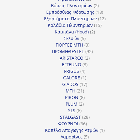
προϊόντα
2
Βάσεις Πλυντηρίων
2
προϊόντα
18
Εμπρόσθιας Φόρτωσης
18
προϊόντα
12
Εξαρτήματα Πλυντηρίων
12
15
προϊόντα
Καλάθια Πλυντηρίων
15
2
προϊόντα
Καμπάνα (Hood)
2
5
προϊόντα
Σκευών
5
προϊόντα
3
ΠΟΡΤΕΣ MTH
3
προϊόντα
92
ΠΡΟΜΗΘΕΥΤΕΣ
92
2
προϊόντα
ARISTARCO
2
3
προϊόντα
EFFEUNO
3
4
προϊόντα
FRIGUS
4
προϊόντα
1
GALORE
1
προϊόν
17
GIADOS
17
21
προϊόντα
MTH
21
προϊόντα
8
PIRON
8
2
προϊόντα
PLUM
2
6
προϊόντα
SLS
6
προϊόντα
28
STALGAST
28
66
προϊόντα
ΦΟΥΡΝΟΙ
66
προϊόντα
1
Καπέλα Απαγωγής Ατμών
1
5
προϊόν
Λαμαρίνες
5