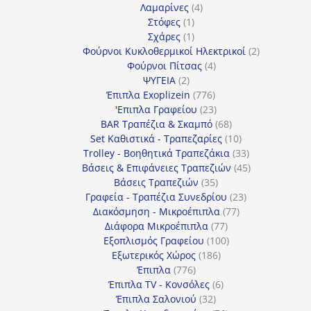
4
προϊόντα
Λαμαρίνες
4
1
προϊόντα
Στόφες
1
προϊόν
1
Σχάρες
1
προϊόν
2
Φούρνοι Κυκλοθερμικοί Ηλεκτρικοί
2
4
προϊόντα
Φούρνοι Πίτσας
4
2
προϊόντα
ΨΥΓΕΙΑ
2
προϊόντα
776
Έπιπλα Exoplizein
776
προϊόντα
23
'Επιπλα Γραφείου
23
προϊόντα
68
BAR Τραπέζια & Σκαμπό
68
προϊόντα
10
Set Καθιστικά - Τραπεζαρίες
10
προϊόντα
33
Trolley - Βοηθητικά Τραπεζάκια
33
προϊόντα
45
Βάσεις & Επιφάνειες Τραπεζιών
45
35
προϊόντα
Βάσεις Τραπεζιών
35
προϊόντα
23
Γραφεία - Τραπέζια Συνεδρίου
23
77
προϊόντα
Διακόσμηση - Μικροέπιπλα
77
77
προϊόντα
Διάφορα Μικροέπιπλα
77
προϊόντα
100
Εξοπλισμός Γραφείου
100
186
προϊόντα
Εξωτερικός Χώρος
186
776
προϊόντα
Έπιπλα
776
προϊόντα
6
Έπιπλα TV - Κονσόλες
6
32
προϊόντα
Έπιπλα Σαλονιού
32