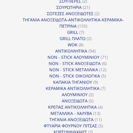
2
προϊόντα
ΣΟΥΠΙΕΡΕΣ
2
προϊόντα
21
ΣΟΥΡΩΤΗΡΙΑ
21
προϊόντα
2
ΣΩΤΕΖΕΣ ΑΝΟΞΕΙΔΩΤΕΣ
2
προϊόντα
ΤΗΓΑΝΙΑ ΑΝΟΞΕΙΔΩΤΑ-ΑΝΤΙΚΟΛΛΗΤΙΚΑ-ΚΕΡΑΜΙΚΑ-
155
ΠΕΤΡΙΝΑ
155
7
προϊόντα
GRILL
7
προϊόντα
2
GRILL ΠΛΑΤΩ
2
8
προϊόντα
WOK
8
προϊόντα
94
ΑΝΤΙΚΟΛΛΗΤΙΚΑ
94
προϊόντα
71
NON - STICK ΑΛΟΥΜΙΝΙΟΥ
71
6
προϊόντα
NON - STICK ΑΝΟΞΕΙΔΩΤΑ
6
12
προϊόντα
NON - STICK ΜΕΤΑΛΛΙΚΑ
12
5
προϊόντα
NON - STICK ΟΙΚΟΛΟΓΙΚΑ
5
9
προϊόντα
ΚΑΠΑΚΙΑ ΤΗΓΑΝΙΟΥ
9
προϊόντα
7
ΚΕΡΑΜΙΚΑ ΑΝΤΙΚΟΛΛΗΤΙΚΑ
7
2
προϊόντα
ΑΛΟΥΜΙΝΙΟΥ
2
προϊόντα
5
ΑΝΟΞΕΙΔΩΤΑ
5
προϊόντα
4
ΚΡΕΠΑΣ ΑΝΤΙΚΟΛΛΗΤΙΚΑ
4
13
προϊόντα
ΜΕΤΑΛΛΙΚΑ - ΧΑΛΥΒΑ
13
προϊόντα
11
ΤΗΓΑΝΙΑ ΑΝΟΞΕΙΔΩΤΑ
11
προϊόντα
5
ΦΤΥΑΡΙΑ ΦΟΥΡΝΟΥ ΠΙΤΣΑΣ
5
7
προϊόντα
ΧΟΡΤΟΜΗΧΑΝΕΣ
7