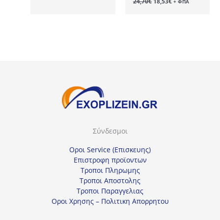
24,70
€
18,53
€
+ ΦΠΑ
45,00€.
είναι:
price
τρέχουσα
33,75€.
was:
τιμή
24,70€.
είναι:
18,53€.
Σύνδεσμοι
Οροι Service (Επισκευης)
Επιστροφη προϊοντων
Τροποι Πληρωμης
Τροποι Αποστολης
Τροποι Παραγγελιας
Οροι Χρησης – Πολιτικη Απορρητου