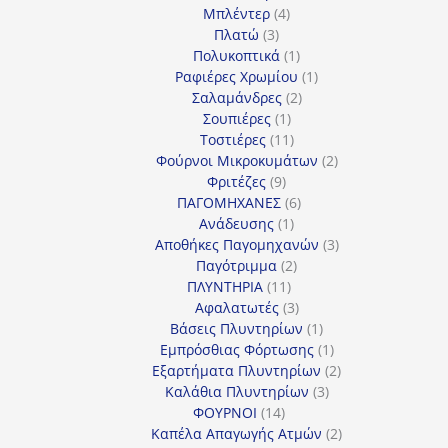
4
προϊόν
Μπλέντερ
4
3
προϊόντα
Πλατώ
3
προϊόντα
1
Πολυκοπτικά
1
προϊόν
1
Ραφιέρες Χρωμίου
1
2
προϊόν
Σαλαμάνδρες
2
1
προϊόντα
Σουπιέρες
1
προϊόν
11
Τοστιέρες
11
προϊόντα
2
Φούρνοι Μικροκυμάτων
2
9
προϊόντα
Φριτέζες
9
προϊόντα
6
ΠΑΓΟΜΗΧΑΝΕΣ
6
1
προϊόντα
Ανάδευσης
1
προϊόν
3
Αποθήκες Παγομηχανών
3
2
προϊόντα
Παγότριμμα
2
11
προϊόντα
ΠΛΥΝΤΗΡΙΑ
11
προϊόντα
3
Αφαλατωτές
3
προϊόντα
1
Βάσεις Πλυντηρίων
1
προϊόν
1
Εμπρόσθιας Φόρτωσης
1
προϊόν
2
Εξαρτήματα Πλυντηρίων
2
3
προϊόντα
Καλάθια Πλυντηρίων
3
14
προϊόντα
ΦΟΥΡΝΟΙ
14
προϊόντα
2
Καπέλα Απαγωγής Ατμών
2