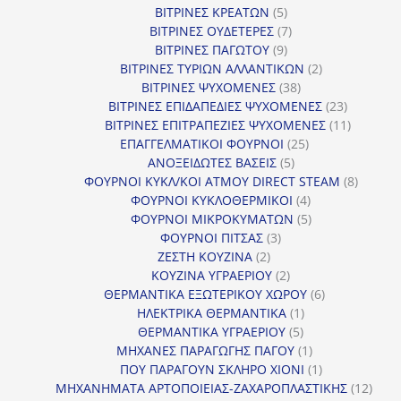
προϊόντα
5
ΒΙΤΡΙΝΕΣ ΚΡΕΑΤΩΝ
5
προϊόντα
7
ΒΙΤΡΙΝΕΣ ΟΥΔΕΤΕΡΕΣ
7
9
προϊόντα
ΒΙΤΡΙΝΕΣ ΠΑΓΩΤΟΥ
9
προϊόντα
2
ΒΙΤΡΙΝΕΣ ΤΥΡΙΩΝ ΑΛΛΑΝΤΙΚΩΝ
2
38
προϊόντα
ΒΙΤΡΙΝΕΣ ΨΥΧΟΜΕΝΕΣ
38
προϊόντα
23
ΒΙΤΡΙΝΕΣ ΕΠΙΔΑΠΕΔΙΕΣ ΨΥΧΟΜΕΝΕΣ
23
προϊόντα
11
ΒΙΤΡΙΝΕΣ ΕΠΙΤΡΑΠΕΖΙΕΣ ΨΥΧΟΜΕΝΕΣ
11
25
προϊόντ
ΕΠΑΓΓΕΛΜΑΤΙΚΟΙ ΦΟΥΡΝΟΙ
25
5
προϊόντα
ΑΝΟΞΕΙΔΩΤΕΣ ΒΑΣΕΙΣ
5
προϊόντα
8
ΦΟΥΡΝΟΙ ΚΥΚΛ/ΚΟΙ ΑΤΜΟΥ DIRECT STEAM
8
4
προϊόν
ΦΟΥΡΝΟΙ ΚΥΚΛΟΘΕΡΜΙΚΟΙ
4
προϊόντα
5
ΦΟΥΡΝΟΙ ΜΙΚΡΟΚΥΜΑΤΩΝ
5
3
προϊόντα
ΦΟΥΡΝΟΙ ΠΙΤΣΑΣ
3
2
προϊόντα
ΖΕΣΤΗ ΚΟΥΖΙΝΑ
2
προϊόντα
2
ΚΟΥΖΙΝΑ ΥΓΡΑΕΡΙΟΥ
2
προϊόντα
6
ΘΕΡΜΑΝΤΙΚΑ ΕΞΩΤΕΡΙΚΟΥ ΧΩΡΟΥ
6
1
προϊόντα
ΗΛΕΚΤΡΙΚΑ ΘΕΡΜΑΝΤΙΚΑ
1
5
προϊόν
ΘΕΡΜΑΝΤΙΚΑ ΥΓΡΑΕΡΙΟΥ
5
προϊόντα
1
ΜΗΧΑΝΕΣ ΠΑΡΑΓΩΓΗΣ ΠΑΓΟΥ
1
προϊόν
1
ΠΟΥ ΠΑΡΑΓΟΥΝ ΣΚΛΗΡΟ ΧΙΟΝΙ
1
προϊόν
12
ΜΗΧΑΝΗΜΑΤΑ ΑΡΤΟΠΟΙΕΙΑΣ-ΖΑΧΑΡΟΠΛΑΣΤΙΚΗΣ
12