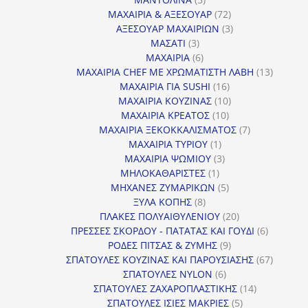
προϊόντα
72
ΜΑΧΑΙΡΙΑ & ΑΞΕΣΟΥΑΡ
72
προϊόντα
3
ΑΞΕΣΟΥΑΡ ΜΑΧΑΙΡΙΩΝ
3
3
προϊόντα
ΜΑΣΑΤΙ
3
προϊόντα
6
ΜΑΧΑΙΡΙΑ
6
προϊόντα
13
ΜΑΧΑΙΡΙΑ CHEF ΜΕ ΧΡΩΜΑΤΙΣΤΗ ΛΑΒΗ
13
16
προϊόντ
ΜΑΧΑΙΡΙΑ ΓΙΑ SUSHI
16
προϊόντα
10
ΜΑΧΑΙΡΙΑ ΚΟΥΖΙΝΑΣ
10
10
προϊόντα
ΜΑΧΑΙΡΙΑ ΚΡΕΑΤΟΣ
10
προϊόντα
7
ΜΑΧΑΙΡΙΑ ΞΕΚΟΚΚΑΛΙΣΜΑΤΟΣ
7
1
προϊόντα
ΜΑΧΑΙΡΙΑ ΤΥΡΙΟΥ
1
προϊόν
3
ΜΑΧΑΙΡΙΑ ΨΩΜΙΟΥ
3
1
προϊόντα
ΜΗΛΟΚΑΘΑΡΙΣΤΕΣ
1
προϊόν
5
ΜΗΧΑΝΕΣ ΖΥΜΑΡΙΚΩΝ
5
8
προϊόντα
ΞΥΛΑ ΚΟΠΗΣ
8
προϊόντα
20
ΠΛΑΚΕΣ ΠΟΛΥΑΙΘΥΛΕΝΙΟΥ
20
προϊόντα
6
ΠΡΕΣΣΕΣ ΣΚΟΡΔΟΥ - ΠΑΤΑΤΑΣ ΚΑΙ ΓΟΥΔΙ
6
9
προϊόντα
ΡΟΔΕΣ ΠΙΤΣΑΣ & ΖΥΜΗΣ
9
προϊόντα
67
ΣΠΑΤΟΥΛΕΣ ΚΟΥΖΙΝΑΣ ΚΑΙ ΠΑΡΟΥΣΙΑΣΗΣ
67
6
προϊόντ
ΣΠΑΤΟΥΛΕΣ NYLON
6
προϊόντα
14
ΣΠΑΤΟΥΛΕΣ ΖΑΧΑΡΟΠΛΑΣΤΙΚΗΣ
14
5
προϊόντα
ΣΠΑΤΟΥΛΕΣ ΙΣΙΕΣ ΜΑΚΡΙΕΣ
5