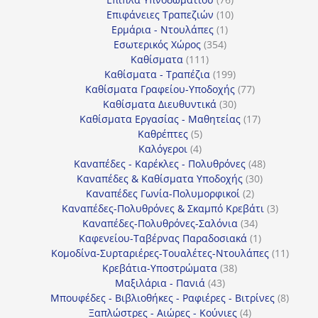
10
προϊόντα
Επιφάνειες Τραπεζιών
10
1
προϊόντα
Ερμάρια - Ντουλάπες
1
354
προϊόν
Εσωτερικός Χώρος
354
111
προϊόντα
Καθίσματα
111
προϊόντα
199
Καθίσματα - Τραπέζια
199
προϊόντα
77
Καθίσματα Γραφείου-Υποδοχής
77
30
προϊόντα
Καθίσματα Διευθυντικά
30
προϊόντα
17
Καθίσματα Εργασίας - Μαθητείας
17
5
προϊόντα
Καθρέπτες
5
4
προϊόντα
Καλόγεροι
4
προϊόντα
48
Καναπέδες - Καρέκλες - Πολυθρόνες
48
30
προϊόντα
Καναπέδες & Καθίσματα Υποδοχής
30
2
προϊόντα
Καναπέδες Γωνία-Πολυμορφικοί
2
προϊόντα
3
Καναπέδες-Πολυθρόνες & Σκαμπό Κρεβάτι
3
34
προϊόντ
Καναπέδες-Πολυθρόνες-Σαλόνια
34
προϊόντα
1
Καφενείου-Ταβέρνας Παραδοσιακά
1
προϊόν
11
Κομοδίνα-Συρταριέρες-Τουαλέτες-Ντουλάπες
11
38
προϊόν
Κρεβάτια-Υποστρώματα
38
43
προϊόντα
Μαξιλάρια - Πανιά
43
προϊόντα
8
Μπουφέδες - Βιβλιοθήκες - Ραφιέρες - Βιτρίνες
8
4
προϊό
Ξαπλώστρες - Αιώρες - Κούνιες
4