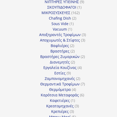
προϊόν
9
ΝΙΠΤΗΡΕΣ ΥΓΙΕΙΝΗΣ
9
1
προϊόντα
ΣΚΟΥΠΙΔΟΦΑΓΟΙ
1
162
προϊόν
ΜΙΚΡΟΣΥΣΚΕΥΕΣ
162
2
προϊόντα
Chafing Dish
2
1
προϊόντα
Sous Vide
1
1
προϊόν
Vacuum
1
προϊόν
3
Αποξηραντές Τροφίμων
3
3
προϊόντα
Αποχυμωτές & Στίφτες
3
2
προϊόντα
Βαφλιέρες
2
προϊόντα
2
Βραστήρες
2
προϊόντα
2
Βραστήρες Ζυμαρικών
2
2
προϊόντα
Διανεμητές
2
προϊόντα
4
Εργαλεία Κουζίνας
4
9
προϊόντα
Εστίες
9
προϊόντα
2
Ζαμπονομηχανές
2
προϊόντα
7
Θερμαντικά Τροφίμων
7
4
προϊόντα
Θερμόμετρα
4
προϊόντα
6
Καρότσια Μεταφοράς
6
1
προϊόντα
Καφετιέρες
1
προϊόν
3
Κρεατομηχανές
3
3
προϊόντα
Κρεπιέρες
3
προϊόντα
5
Μπαιν Μαρί
5