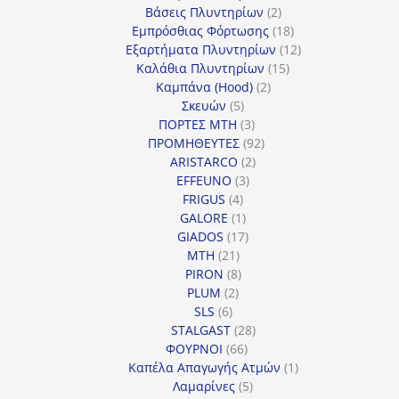
προϊόντα
2
Βάσεις Πλυντηρίων
2
προϊόντα
18
Εμπρόσθιας Φόρτωσης
18
προϊόντα
12
Εξαρτήματα Πλυντηρίων
12
15
προϊόντα
Καλάθια Πλυντηρίων
15
2
προϊόντα
Καμπάνα (Hood)
2
5
προϊόντα
Σκευών
5
προϊόντα
3
ΠΟΡΤΕΣ MTH
3
προϊόντα
92
ΠΡΟΜΗΘΕΥΤΕΣ
92
2
προϊόντα
ARISTARCO
2
3
προϊόντα
EFFEUNO
3
4
προϊόντα
FRIGUS
4
προϊόντα
1
GALORE
1
προϊόν
17
GIADOS
17
21
προϊόντα
MTH
21
προϊόντα
8
PIRON
8
2
προϊόντα
PLUM
2
6
προϊόντα
SLS
6
προϊόντα
28
STALGAST
28
66
προϊόντα
ΦΟΥΡΝΟΙ
66
προϊόντα
1
Καπέλα Απαγωγής Ατμών
1
5
προϊόν
Λαμαρίνες
5