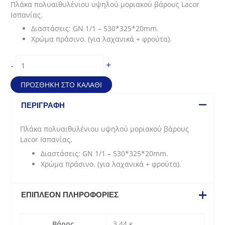
Πλάκα πολυαιθυλένιου υψηλού μοριακού βάρους Lacor
was:
τιμή
Ισπανίας.
42,70€.
είναι:
Διαστάσεις: GN 1/1 – 530*325*20mm.
32,03€.
Χρώμα πράσινο. (για λαχανικά + φρούτα).
Πλάκα
+
-
κοπής
από
ΠΡΟΣΘΉΚΗ ΣΤΟ ΚΑΛΆΘΙ
πολυαιθυλένιο
για
ΠΕΡΙΓΡΑΦΉ
λαχανικά
και
Πλάκα πολυαιθυλένιου υψηλού μοριακού βάρους
φρούτα
Lacor Ισπανίας.
(53x32,5x2
Διαστάσεις: GN 1/1 – 530*325*20mm.
cm/
Χρώμα πράσινο. (για λαχανικά + φρούτα).
GN1/1)
ποσότητα
ΕΠΙΠΛΈΟΝ ΠΛΗΡΟΦΟΡΊΕΣ
Βάρος
3,44 κ.