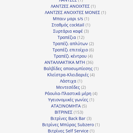
προϊόν
1
ΛΑΝΤΖΕΣ ΑΝΟΙΧΤΕΣ
1
προϊόν
1
ΛΑΝΤΖΕΣ ΑΝΟΙΧΤΕΣ ΜΟΝΕΣ
1
1
προϊόν
Μπαιν μαρι s/s
1
προϊόν
1
Σταθμός cocktail
1
3
προϊόν
Συρτάρια καφέ
3
12
προϊόντα
Τραπέζια
12
προϊόντα
2
Τραπέζι απλύτων
2
προϊόντα
6
Τραπέζι επιτοίχιο
6
4
προϊόντα
Τραπέζι κέντρου
4
προϊόντα
36
ΑΝΤΑΛΛΑΚΤΙΚΑ MTH
36
προϊόντα
1
Βαλβίδες αποσυμπίεσης
1
4
προϊόν
Κλείστρα-Κλειδαριές
4
1
προϊόντα
Λάστιχα
1
προϊόν
2
Μεντεσέδες
2
προϊόντα
4
Ράουλα-Πλαστικά μέρη
4
1
προϊόντα
Υγειονομικές γωνίες
1
5
προϊόν
ΑΤΑΞΙΝΟΜΗΤΑ
5
153
προϊόντα
ΒΙΤΡΙΝΕΣ
153
προϊόντα
3
Βιτρίνες Back Bar
3
προϊόντα
1
Βιτρίνες Mπύρας Subzero
1
1
προϊόν
Βιτρίνες Self Service
1