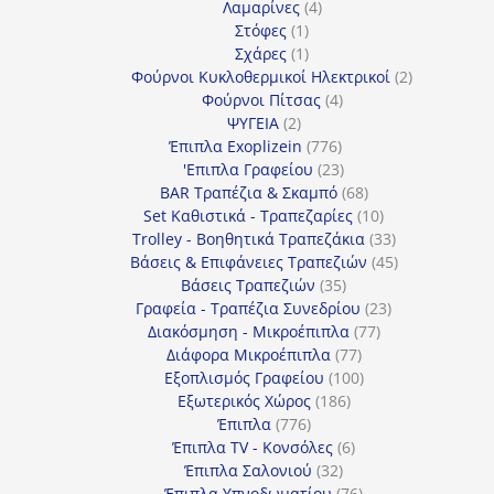
4
προϊόντα
Λαμαρίνες
4
1
προϊόντα
Στόφες
1
προϊόν
1
Σχάρες
1
προϊόν
2
Φούρνοι Κυκλοθερμικοί Ηλεκτρικοί
2
4
προϊόντα
Φούρνοι Πίτσας
4
2
προϊόντα
ΨΥΓΕΙΑ
2
προϊόντα
776
Έπιπλα Exoplizein
776
προϊόντα
23
'Επιπλα Γραφείου
23
προϊόντα
68
BAR Τραπέζια & Σκαμπό
68
προϊόντα
10
Set Καθιστικά - Τραπεζαρίες
10
προϊόντα
33
Trolley - Βοηθητικά Τραπεζάκια
33
προϊόντα
45
Βάσεις & Επιφάνειες Τραπεζιών
45
35
προϊόντα
Βάσεις Τραπεζιών
35
προϊόντα
23
Γραφεία - Τραπέζια Συνεδρίου
23
77
προϊόντα
Διακόσμηση - Μικροέπιπλα
77
77
προϊόντα
Διάφορα Μικροέπιπλα
77
προϊόντα
100
Εξοπλισμός Γραφείου
100
186
προϊόντα
Εξωτερικός Χώρος
186
776
προϊόντα
Έπιπλα
776
προϊόντα
6
Έπιπλα TV - Κονσόλες
6
32
προϊόντα
Έπιπλα Σαλονιού
32
προϊόντα
76
Έπιπλα Υπνοδωματίου
76