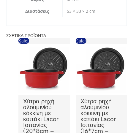
Διαστάσεις
53 × 33 × 2 cm
ΣΧΕΤΙΚΆ ΠΡΟΪΌΝΤΑ
Sale!
Sale!
Χύτρα ρηχή
Χύτρα ρηχή
αλουμινίου
αλουμινίου
κόκκινη με
κόκκινη με
καπάκι Lacor
καπάκι Lacor
Ισπανίας
Ισπανίας
(20*8cm –
(16*7cm –