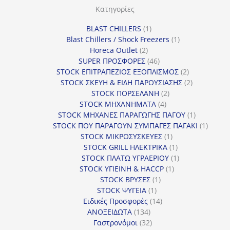
Κατηγορίες
1
BLAST CHILLERS
1
προϊόν
1
Blast Chillers / Shock Freezers
1
2
προϊόν
Horeca Outlet
2
προϊόντα
46
SUPER ΠΡΟΣΦΟΡΕΣ
46
προϊόντα
2
STOCK ΕΠΙΤΡΑΠΕΖΙΟΣ ΕΞΟΠΛΙΣΜΟΣ
2
προϊόντα
2
STOCK ΣΚΕΥΗ & ΕΙΔΗ ΠΑΡΟΥΣΙΑΣΗΣ
2
2
προϊόντα
STOCK ΠΟΡΣΕΛΑΝΗ
2
4
προϊόντα
STOCK ΜΗΧΑΝΗΜΑΤΑ
4
προϊόντα
1
STOCK ΜΗΧΑΝΕΣ ΠΑΡΑΓΩΓΗΣ ΠΑΓΟΥ
1
προϊόν
1
STOCK ΠΟΥ ΠΑΡΑΓΟΥΝ ΣΥΜΠΑΓΕΣ ΠΑΓΑΚΙ
1
1
προϊόν
STOCK ΜΙΚΡΟΣΥΣΚΕΥΕΣ
1
προϊόν
1
STOCK GRILL ΗΛΕΚΤΡΙΚΑ
1
προϊόν
1
STOCK ΠΛΑΤΩ ΥΓΡΑΕΡΙΟΥ
1
1
προϊόν
STOCK ΥΓΙΕΙΝΗ & HACCP
1
1
προϊόν
STOCK ΒΡΥΣΕΣ
1
1
προϊόν
STOCK ΨΥΓΕΙΑ
1
προϊόν
14
Ειδικές Προσφορές
14
134
προϊόντα
ΑΝΟΞΕΙΔΩΤΑ
134
προϊόντα
32
Γαστρονόμοι
32