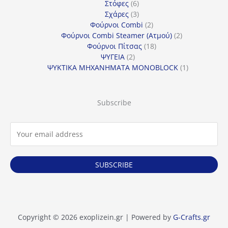
6
προϊόντα
Στόφες
6
προϊόντα
3
Σχάρες
3
προϊόντα
2
Φούρνοι Combi
2
προϊόντα
2
Φούρνοι Combi Steamer (Ατμού)
2
18
προϊόντα
Φούρνοι Πίτσας
18
2
προϊόντα
ΨΥΓΕΙΑ
2
προϊόντα
1
ΨΥΚΤΙΚΑ ΜΗΧΑΝΗΜΑΤΑ MONOBLOCK
1
προϊόν
Subscribe
SUBSCRIBE
Copyright © 2026 exoplizein.gr | Powered by
G-Crafts.gr