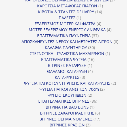
1
προϊόν
ΚΑΡΟΤΣΙΑ ΜΕΤΑΦΟΡΑΣ ΠΙΑΤΩΝ
1
14
προϊόν
ΚΙΒΩΤΙΑ & ΤΣΑΝΤΕΣ DELIVERY
14
1
προϊόντα
ΠΑΛΕΤΕΣ
1
προϊόν
4
ΕΞΑΕΡΙΣΜΟΣ ΜΟΤΕΡ ΚΑΙ ΦΙΛΤΡΑ
4
προϊόντα
4
ΜΟΤΕΡ ΕΞΑΕΡΙΣΜΟΥ ΕΝΕΡΓΟΥ ΑΝΘΡΑΚΑ
4
37
προϊόντ
ΕΠΑΓΓΕΛΜΑΤΙΚΑ ΠΛΥΝΤΗΡΙΑ
37
προϊόντα
6
ΑΠΟΣΚΛΗΡΥΝΤΕΣ ΝΕΡΟΥ ΚΑΙ ΜΕΤΡΗΤΕΣ ΛΙΤΡΩΝ
6
30
προϊ
ΚΑΛΑΘΙΑ ΠΛΥΝΤΗΡΙΟΥ
30
προϊόντα
1
ΣΤΕΓΝΩΤΙΚΑ - ΓΥΑΛΙΣΤΙΚΑ ΜΑΧΑΙΡ/ΝΩΝ
1
16
προϊόν
ΕΠΑΓΓΕΛΜΑΤΙΚΑ ΨΥΓΕΙΑ
16
1
προϊόντα
ΒΙΤΡΙΝΕΣ ΚΑΤΑΨΥΞΗ
1
προϊόν
4
ΘΑΛΑΜΟΙ ΚΑΤΑΨΥΞΗ
4
3
προϊόντα
ΚΑΤΑΨΥΚΤΕΣ
3
προϊόντα
2
ΨΥΓΕΙΑ ΠΑΓΚΟΙ ΣΥΝΤΗΡΗΣΗΣ ΚΑΙ ΚΑΤΑΨΥΞΗΣ
2
2
προϊό
ΨΥΓΕΙΑ ΠΑΓΚΟΙ ΑΝΩ ΤΩΝ 70cm
2
2
προϊόντα
ΨΥΓΕΙΟ ΣΚΟΥΠΙΔΙΩΝ
2
προϊόντα
86
ΕΠΑΓΓΕΛΜΑΤΙΚΕΣ ΒΙΤΡΙΝΕΣ
86
1
προϊόντα
ΒΙΤΡΙΝΑ ΓΙΑ BAO BUNS
1
προϊόν
6
ΒΙΤΡΙΝΕΣ ΖΑΧΑΡΟΠΛΑΣΤΙΚΗΣ
6
προϊόντα
17
ΒΙΤΡΙΝΕΣ ΘΕΡΜΑΙΝΟΜΕΝΕΣ
17
3
προϊόντα
ΒΙΤΡΙΝΕΣ ΚΡΑΣΙΩΝ
3