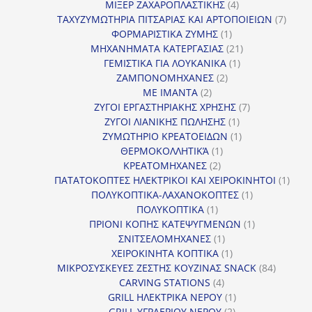
4
προϊ
ΜΙΞΕΡ ΖΑΧΑΡΟΠΛΑΣΤΙΚΗΣ
4
προϊόντα
7
ΤΑΧΥΖΥΜΩΤΗΡΙΑ ΠΙΤΣΑΡΙΑΣ ΚΑΙ ΑΡΤΟΠΟΙΕΙΩΝ
7
1
προϊό
ΦΟΡΜΑΡΙΣΤΙΚΑ ΖΥΜΗΣ
1
προϊόν
21
ΜΗΧΑΝΗΜΑΤΑ ΚΑΤΕΡΓΑΣΙΑΣ
21
1
προϊόντα
ΓΕΜΙΣΤΙΚΑ ΓΙΑ ΛΟΥΚΑΝΙΚΑ
1
2
προϊόν
ΖΑΜΠΟΝΟΜΗΧΑΝΕΣ
2
2
προϊόντα
ΜΕ ΙΜΑΝΤΑ
2
προϊόντα
7
ΖΥΓΟΙ ΕΡΓΑΣΤΗΡΙΑΚΗΣ ΧΡΗΣΗΣ
7
1
προϊόντα
ΖΥΓΟΙ ΛΙΑΝΙΚΗΣ ΠΩΛΗΣΗΣ
1
προϊόν
1
ΖΥΜΩΤΗΡΙΟ ΚΡΕΑΤΟΕΙΔΩΝ
1
1
προϊόν
ΘΕΡΜΟΚΟΛΛΗΤΙΚΆ
1
2
προϊόν
ΚΡΕΑΤΟΜΗΧΑΝΕΣ
2
προϊόντα
1
ΠΑΤΑΤΟΚΟΠΤΕΣ ΗΛΕΚΤΡΙΚΟΙ ΚΑΙ ΧΕΙΡΟΚΙΝΗΤΟΙ
1
1
προϊ
ΠΟΛΥΚΟΠΤΙΚΑ-ΛΑΧΑΝΟΚΟΠΤΕΣ
1
1
προϊόν
ΠΟΛΥΚΟΠΤΙΚΑ
1
προϊόν
1
ΠΡΙΟΝΙ ΚΟΠΗΣ ΚΑΤΕΨΥΓΜΕΝΩΝ
1
1
προϊόν
ΣΝΙΤΣΕΛΟΜΗΧΑΝΕΣ
1
προϊόν
1
ΧΕΙΡΟΚΙΝΗΤΑ ΚΟΠΤΙΚΑ
1
προϊόν
84
ΜΙΚΡΟΣΥΣΚΕΥΕΣ ΖΕΣΤΗΣ ΚΟΥΖΙΝΑΣ SNACK
84
4
προϊόντ
CARVING STATIONS
4
προϊόντα
1
GRILL ΗΛΕΚΤΡΙΚΑ ΝΕΡΟΥ
1
2
προϊόν
GRILL ΥΓΡΑΕΡΙΟΥ ΝΕΡΟΥ
2