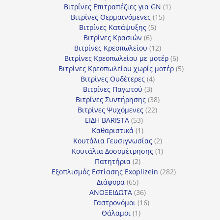
προϊόν
1
Βιτρίνες Επιτραπέζιες για GN
1
15
προϊόν
Βιτρίνες Θερμαινόμενες
15
5
προϊόντα
Βιτρίνες Κατάψυξης
5
6
προϊόντα
Βιτρίνες Κρασιών
6
προϊόντα
12
Βιτρίνες Κρεοπωλείου
12
προϊόντα
6
Βιτρίνες Κρεοπωλείου με μοτέρ
6
προϊόντα
5
Βιτρίνες Κρεοπωλείου χωρίς μοτέρ
5
4
προϊόντα
Βιτρίνες Ουδέτερες
4
3
προϊόντα
Βιτρίνες Παγωτού
3
προϊόντα
38
Βιτρίνες Συντήρησης
38
22
προϊόντα
Βιτρίνες Ψυχόμενες
22
53
προϊόντα
ΕΙΔΗ BARISTA
53
προϊόντα
1
Καθαριστικά
1
προϊόν
2
Κουτάλια Γευσιγνωσίας
2
προϊόντα
1
Κουτάλια Δοσομέτρησης
1
2
προϊόν
Πατητήρια
2
προϊόντα
282
Εξοπλισμός Εστίασης Exoplizein
282
65
προϊόντα
Διάφορα
65
προϊόντα
36
ΑΝΟΞΕΙΔΩΤΑ
36
προϊόντα
16
Γαστρονόμοι
16
1
προϊόντα
Θάλαμοι
1