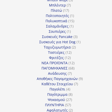
7
προϊόντα
Μπλέντερ
7
17
προϊόντα
Πλατώ
17
προϊόντα
1
Πολτοποιητές
1
προϊόν
15
Πολυκοπτικά
15
1
προϊόντα
Σαλαμάνδρες
1
1
προϊόν
Σουπιέρες
1
προϊόν
3
Συσκευές Pancake
3
προϊόντα
1
Συσκευές για Hot Dog
1
2
προϊόν
Ταχυζυμωτήρια
2
12
προϊόντα
Τοστιέρες
12
12
προϊόντα
Φριτέζες
12
προϊόντα
12
ΝΕΑ ΠΡΟΪΟΝΤΑ
12
προϊόντα
68
ΠΑΓΟΜΗΧΑΝΕΣ
68
7
προϊόντα
Ανάδευσης
7
προϊόντα
9
Αποθήκες Παγομηχανών
9
7
προϊόντα
Καθέτου Στοιχείου
7
4
προϊόντα
Παγολέπι
4
προϊόντα
8
Παγότριμμα
8
27
προϊόντα
Ψεκασμού
27
57
προϊόντα
ΠΛΥΝΤΗΡΙΑ
57
προϊόντα
2
Αφαλατωτές
2