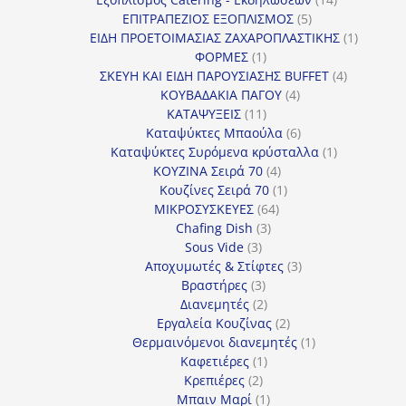
5
προϊόντα
ΕΠΙΤΡΑΠΕΖΙΟΣ ΕΞΟΠΛΙΣΜΟΣ
5
προϊόντα
1
ΕΙΔΗ ΠΡΟΕΤΟΙΜΑΣΙΑΣ ΖΑΧΑΡΟΠΛΑΣΤΙΚΗΣ
1
1
προϊόν
ΦΟΡΜΕΣ
1
προϊόν
4
ΣΚΕΥΗ ΚΑΙ ΕΙΔΗ ΠΑΡΟΥΣΙΑΣΗΣ BUFFET
4
4
προϊόντα
ΚΟΥΒΑΔΑΚΙΑ ΠΑΓΟΥ
4
11
προϊόντα
ΚΑΤΑΨΥΞΕΙΣ
11
προϊόντα
6
Καταψύκτες Μπαούλα
6
προϊόντα
1
Καταψύκτες Συρόμενα κρύσταλλα
1
4
προϊόν
ΚΟΥΖΙΝΑ Σειρά 70
4
προϊόντα
1
Κουζίνες Σειρά 70
1
64
προϊόν
ΜΙΚΡΟΣΥΣΚΕΥΕΣ
64
3
προϊόντα
Chafing Dish
3
3
προϊόντα
Sous Vide
3
προϊόντα
3
Αποχυμωτές & Στίφτες
3
3
προϊόντα
Βραστήρες
3
προϊόντα
2
Διανεμητές
2
προϊόντα
2
Εργαλεία Κουζίνας
2
προϊόντα
1
Θερμαινόμενοι διανεμητές
1
1
προϊόν
Καφετιέρες
1
2
προϊόν
Κρεπιέρες
2
προϊόντα
1
Μπαιν Μαρί
1