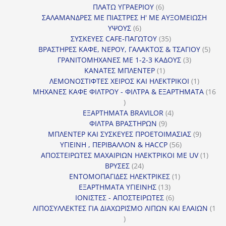
6
προϊόν
ΠΛΑΤΩ ΥΓΡΑΕΡΙΟΥ
6
προϊόντα
ΣΑΛΑΜΑΝΔΡΕΣ ΜΕ ΠΙΑΣΤΡΕΣ Η' ΜΕ ΑΥΞΟΜΕΙΩΣΗ
6
ΥΨΟΥΣ
6
προϊόντα
35
ΣΥΣΚΕΥΕΣ CAFE-ΠΑΓΩΤΟΥ
35
προϊόντα
5
ΒΡΑΣΤΗΡΕΣ ΚΑΦΕ, ΝΕΡΟΥ, ΓΑΛΑΚΤΟΣ & ΤΣΑΓΙΟΥ
5
3
προϊ
ΓΡΑΝΙΤΟΜΗΧΑΝΕΣ ΜΕ 1-2-3 ΚΑΔΟΥΣ
3
1
προϊόντα
ΚΑΝΑΤΕΣ ΜΠΛΕΝΤΕΡ
1
προϊόν
1
ΛΕΜΟΝΟΣΤΙΦΤΕΣ ΧΕΙΡΟΣ ΚΑΙ ΗΛΕΚΤΡΙΚΟΙ
1
προϊόν
ΜΗΧΑΝΕΣ ΚΑΦΕ ΦΙΛΤΡΟΥ - ΦΙΛΤΡΑ & ΕΞΑΡΤΗΜΑΤΑ
16
16
προϊόντα
4
ΕΞΑΡΤΗΜΑΤΑ BRAVILOR
4
9
προϊόντα
ΦΙΛΤΡΑ ΒΡΑΣΤΗΡΩΝ
9
προϊόντα
9
ΜΠΛΕΝΤΕΡ ΚΑΙ ΣΥΣΚΕΥΕΣ ΠΡΟΕΤΟΙΜΑΣΙΑΣ
9
56
προϊόντ
ΥΓΙΕΙΝΗ , ΠΕΡΙΒΑΛΛΟΝ & HACCP
56
προϊόντα
1
ΑΠΟΣΤΕΙΡΩΤΕΣ ΜΑΧΑΙΡΙΩΝ ΗΛΕΚΤΡΙΚΟΙ ΜΕ UV
1
24
προϊό
ΒΡΥΣΕΣ
24
προϊόντα
1
ΕΝΤΟΜΟΠΑΓΙΔΕΣ ΗΛΕΚΤΡΙΚΕΣ
1
13
προϊόν
ΕΞΑΡΤΗΜΑΤΑ ΥΓΙΕΙΝΗΣ
13
προϊόντα
6
ΙΟΝΙΣΤΕΣ - ΑΠΟΣΤΕΙΡΩΤΕΣ
6
προϊόντα
ΛΙΠΟΣΥΛΛΕΚΤΕΣ ΓΙΑ ΔΙΑΧΩΡΙΣΜΟ ΛΙΠΩΝ ΚΑΙ ΕΛΑΙΩΝ
1
1