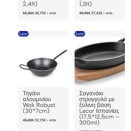
2,4lt)
1,3lt)
Original
Η
Original
Η
65,00
€
48,75
€
49,90
€
37,43
€
+ ΦΠΑ
+ ΦΠΑ
price
τρέχουσα
price
τρέχουσα
was:
τιμή
was:
τιμή
65,00€.
είναι:
49,90€.
είναι:
48,75€.
37,43€.
Sale!
Sale!
Τηγάνι
Σαγανάκι
αλουμινίου
στρογγυλό με
Wok Robust
ξύλινη βάση
(30*7cm)
Lacor Ισπανίας
(17,5*12,5cm –
Original
Η
45,00
€
33,75
€
+ ΦΠΑ
300ml)
price
τρέχουσα
was:
τιμή
Original
Η