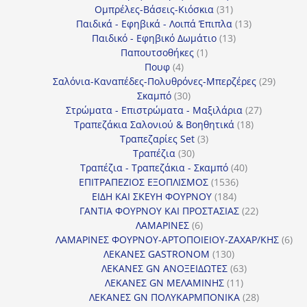
31
προϊόντα
Ομπρέλες-Βάσεις-Κιόσκια
31
προϊόντα
13
Παιδικά - Εφηβικά - Λοιπά Έπιπλα
13
13
προϊόντα
Παιδικό - Εφηβικό Δωμάτιο
13
1
προϊόντα
Παπουτσοθήκες
1
4
προϊόν
Πουφ
4
προϊόντα
29
Σαλόνια-Καναπέδες-Πολυθρόνες-Μπερζέρες
29
30
προϊόν
Σκαμπό
30
προϊόντα
27
Στρώματα - Επιστρώματα - Μαξιλάρια
27
18
προϊόντα
Τραπεζάκια Σαλονιού & Βοηθητικά
18
3
προϊόντα
Τραπεζαρίες Set
3
30
προϊόντα
Τραπέζια
30
προϊόντα
40
Τραπέζια - Τραπεζάκια - Σκαμπό
40
1536
προϊόντα
ΕΠΙΤΡΑΠΕΖΙΟΣ ΕΞΟΠΛΙΣΜΟΣ
1536
184
προϊόντα
ΕΙΔΗ ΚΑΙ ΣΚΕΥΗ ΦΟΥΡΝΟΥ
184
προϊόντα
22
ΓΑΝΤΙΑ ΦΟΥΡΝΟΥ ΚΑΙ ΠΡΟΣΤΑΣΙΑΣ
22
6
προϊόντα
ΛΑΜΑΡΙΝΕΣ
6
προϊόντα
6
ΛΑΜΑΡΙΝΕΣ ΦΟΥΡΝΟΥ-ΑΡΤΟΠΟΙΕΙΟΥ-ΖΑΧΑΡ/ΚΗΣ
6
130
προ
ΛΕΚΑΝΕΣ GASTRONOM
130
προϊόντα
63
ΛΕΚΑΝΕΣ GN ΑΝΟΞΕΙΔΩΤΕΣ
63
11
προϊόντα
ΛΕΚΑΝΕΣ GN ΜΕΛΑΜΙΝΗΣ
11
προϊόντα
28
ΛΕΚΑΝΕΣ GN ΠΟΛΥΚΑΡΜΠΟΝΙΚΑ
28