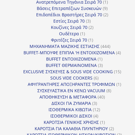
προϊόντα
1
Ανατρεπόμενα Τηγάνια Σειρά 70
1
9
προϊόν
Βάσεις Επιτραπέζιων Συσκευών
9
προϊόντα
2
Επιδαπέδιοι Βραστήρες Σειρά 70
2
3
προϊόντα
Εστίες Σειρά 70
3
προϊόντα
2
Κουζίνες Σειρά 70
2
1
προϊόντα
Ουδέτερα
1
προϊόν
1
Φριτέζες Σειρά 70
1
προϊόν
444
ΜΗΧΑΝΗΜΑΤΑ ΜΑΖΙΚΗΣ ΕΣΤΙΑΣΗΣ
444
προϊόντα
4
BUFFET-ΜΠΟΥΦΕ ΕΠΙΠΛΑ 'Η ΕΝΤΟΙΧΙΖΟΜΕΝΑ
4
1
προϊόν
BUFFET ΕΝΤΟΙΧΙΖΟΜΕΝΑ
1
προϊόν
3
BUFFET ΘΕΡΜΑΙΝΟΜΕΝΑ
3
προϊόντα
15
EXCLUSIVE ΣΥΣΚΕΥΕΣ & SOUS VIDE COOKING
15
6
προϊόν
SOUS VIDE COOKERS
6
προϊόντα
1
ΑΦΥΓΡΑΝΤΗΡΕΣ ΑΠΟΞΗΡΑΝΤΕΣ ΤΡΟΦΙΜΩΝ
1
8
προϊόν
ΣΥΣΚΕΥΑΣΤΙΚΑ ΕΝ ΚΕΝΩ VACUUM
8
40
προϊόντα
ΑΠΟΘΗΚΕΥΣΗ & ΜΕΤΑΦΟΡΑ
40
3
προϊόντα
ΔΙΣΚΟΙ ΓΙΑ ΖΥΜΑΡΙΑ
3
προϊόντα
12
ΙΣΟΘΕΡΜΙΚΑ ΚΙΒΩΤΙΑ
12
4
προϊόντα
ΙΣΟΘΕΡΜΙΚΟΙ ΔΙΣΚΟΙ
4
προϊόντα
1
ΚΑΡΟΤΣΙΑ ΓΕΝΙΚΗΣ ΧΡΗΣΗΣ
1
προϊόν
2
ΚΑΡΟΤΣΙΑ ΓΙΑ ΚΑΛΑΘΙΑ ΠΛΥΝΤΗΡΙΟΥ
2
προϊόντα
2
ΚΑΡΟΤΣΙΑ ΙΣΟΘΕΡΜΙΚΩΝ ΔΙΣΚΩΝ/ΚΙΒΩΤΙΩΝ
2