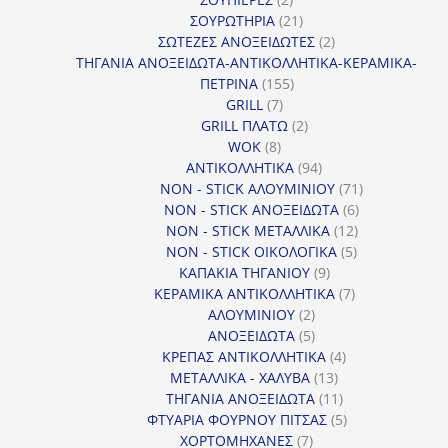
προϊόντα
21
ΣΟΥΡΩΤΗΡΙΑ
21
προϊόντα
2
ΣΩΤΕΖΕΣ ΑΝΟΞΕΙΔΩΤΕΣ
2
προϊόντα
ΤΗΓΑΝΙΑ ΑΝΟΞΕΙΔΩΤΑ-ΑΝΤΙΚΟΛΛΗΤΙΚΑ-ΚΕΡΑΜΙΚΑ-
155
ΠΕΤΡΙΝΑ
155
7
προϊόντα
GRILL
7
προϊόντα
2
GRILL ΠΛΑΤΩ
2
8
προϊόντα
WOK
8
προϊόντα
94
ΑΝΤΙΚΟΛΛΗΤΙΚΑ
94
προϊόντα
71
NON - STICK ΑΛΟΥΜΙΝΙΟΥ
71
6
προϊόντα
NON - STICK ΑΝΟΞΕΙΔΩΤΑ
6
12
προϊόντα
NON - STICK ΜΕΤΑΛΛΙΚΑ
12
5
προϊόντα
NON - STICK ΟΙΚΟΛΟΓΙΚΑ
5
9
προϊόντα
ΚΑΠΑΚΙΑ ΤΗΓΑΝΙΟΥ
9
προϊόντα
7
ΚΕΡΑΜΙΚΑ ΑΝΤΙΚΟΛΛΗΤΙΚΑ
7
2
προϊόντα
ΑΛΟΥΜΙΝΙΟΥ
2
προϊόντα
5
ΑΝΟΞΕΙΔΩΤΑ
5
προϊόντα
4
ΚΡΕΠΑΣ ΑΝΤΙΚΟΛΛΗΤΙΚΑ
4
13
προϊόντα
ΜΕΤΑΛΛΙΚΑ - ΧΑΛΥΒΑ
13
προϊόντα
11
ΤΗΓΑΝΙΑ ΑΝΟΞΕΙΔΩΤΑ
11
προϊόντα
5
ΦΤΥΑΡΙΑ ΦΟΥΡΝΟΥ ΠΙΤΣΑΣ
5
7
προϊόντα
ΧΟΡΤΟΜΗΧΑΝΕΣ
7