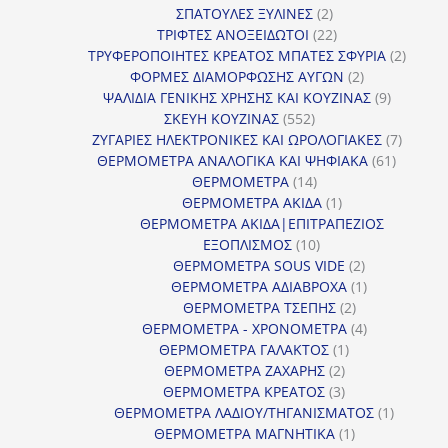
2
προϊόντα
ΣΠΑΤΟΥΛΕΣ ΞΥΛΙΝΕΣ
2
προϊόντα
22
ΤΡΙΦΤΕΣ ΑΝΟΞΕΙΔΩΤΟΙ
22
προϊόντα
2
ΤΡΥΦΕΡΟΠΟΙΗΤΕΣ ΚΡΕΑΤΟΣ ΜΠΑΤΕΣ ΣΦΥΡΙΑ
2
2
προϊόν
ΦΟΡΜΕΣ ΔΙΑΜΟΡΦΩΣΗΣ ΑΥΓΩΝ
2
προϊόντα
9
ΨΑΛΙΔΙΑ ΓΕΝΙΚΗΣ ΧΡΗΣΗΣ ΚΑΙ ΚΟΥΖΙΝΑΣ
9
552
προϊόντα
ΣΚΕΥΗ ΚΟΥΖΙΝΑΣ
552
προϊόντα
7
ΖΥΓΑΡΙΕΣ ΗΛΕΚΤΡΟΝΙΚΕΣ ΚΑΙ ΩΡΟΛΟΓΙΑΚΕΣ
7
61
προϊόν
ΘΕΡΜΟΜΕΤΡΑ ΑΝΑΛΟΓΙΚΑ ΚΑΙ ΨΗΦΙΑΚΑ
61
14
προϊόντ
ΘΕΡΜΟΜΕΤΡΑ
14
προϊόντα
1
ΘΕΡΜΟΜΕΤΡΑ ΑΚΙΔΑ
1
προϊόν
ΘΕΡΜΟΜΕΤΡΑ ΑΚΙΔΑ|ΕΠΙΤΡΑΠΕΖΙΟΣ
10
ΕΞΟΠΛΙΣΜΟΣ
10
προϊόντα
2
ΘΕΡΜΟΜΕΤΡΑ SOUS VIDE
2
προϊόντα
1
ΘΕΡΜΟΜΕΤΡΑ ΑΔΙΑΒΡΟΧΑ
1
2
προϊόν
ΘΕΡΜΟΜΕΤΡΑ ΤΣΕΠΗΣ
2
προϊόντα
4
ΘΕΡΜΟΜΕΤΡΑ - ΧΡΟΝΟΜΕΤΡΑ
4
1
προϊόντα
ΘΕΡΜΟΜΕΤΡΑ ΓΑΛΑΚΤΟΣ
1
2
προϊόν
ΘΕΡΜΟΜΕΤΡΑ ΖΑΧΑΡΗΣ
2
προϊόντα
3
ΘΕΡΜΟΜΕΤΡΑ ΚΡΕΑΤΟΣ
3
προϊόντα
1
ΘΕΡΜΟΜΕΤΡΑ ΛΑΔΙΟΥ/ΤΗΓΑΝΙΣΜΑΤΟΣ
1
1
προϊόν
ΘΕΡΜΟΜΕΤΡΑ ΜΑΓΝΗΤΙΚΑ
1