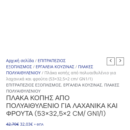
Αρχική σελίδα
/
ΕΠΙΤΡΑΠΕΖΙΟΣ
ΕΞΟΠΛΙΣΜΟΣ
/
ΕΡΓΑΛΕΙΑ ΚΟΥΖΙΝΑΣ
/
ΠΛΑΚΕΣ
ΠΟΛΥΑΙΘΥΛΕΝΙΟΥ
/ Πλάκα κοπής από πολυαιθυλένιο για
λαχανικά και φρούτα (53×32,5×2 cm/ GN1/1)
ΕΠΙΤΡΑΠΕΖΙΟΣ ΕΞΟΠΛΙΣΜΟΣ
,
ΕΡΓΑΛΕΙΑ ΚΟΥΖΙΝΑΣ
,
ΠΛΑΚΕΣ
ΠΟΛΥΑΙΘΥΛΕΝΙΟΥ
ΠΛΆΚΑ ΚΟΠΉΣ ΑΠΌ
ΠΟΛΥΑΙΘΥΛΈΝΙΟ ΓΙΑ ΛΑΧΑΝΙΚΆ ΚΑΙ
ΦΡΟΎΤΑ (53×32,5×2 CM/ GN1/1)
Original
Η
42,70
€
32,03
€
+ ΦΠΑ
price
τρέχουσα