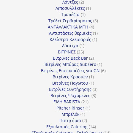
2
προϊόν
Λάντζες
2
προϊόντα
1
Λιποσυλλέκτες
1
1
προϊόν
Τραπέζια
1
προϊόν
6
Τρόλεϊ Σερβιρίσματος
6
4
προϊόντα
ΑΝΤΑΛΛΑΚΤΙΚΑ MTH
4
προϊόντα
1
Αντιστάσεις θερμικές
1
1
προϊόν
Κλείστρα-Κλειδαριές
1
1
προϊόν
Λάστιχα
1
25
προϊόν
ΒΙΤΡΙΝΕΣ
25
προϊόντα
2
Βιτρίνες Back Bar
2
προϊόντα
1
Βιτρίνες Mπύρας Subzero
1
προϊόν
6
Βιτρίνες Επιτραπέζιες για GN
6
1
προϊόντα
Βιτρίνες Κρασιών
1
προϊόν
1
Βιτρίνες Παγωτού
1
προϊόν
3
Βιτρίνες Συντήρησης
3
3
προϊόντα
Βιτρίνες Ψυχόμενες
3
21
προϊόντα
ΕΙΔΗ BARISTA
21
προϊόντα
1
Pitcher Rinser
1
1
προϊόν
Μπρελόκ
1
προϊόν
2
Πατητήρια
2
προϊόντα
14
Εξοπλισμός Catering
14
προϊόντα
14
Εξοπλισμός Catering - Εκδηλώσεων
14