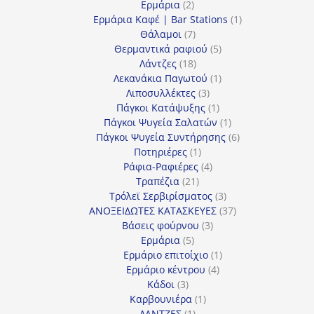
2
προϊόντα
Ερμάρια
2
προϊόντα
1
Ερμάρια Καφέ | Bar Stations
1
7
προϊόν
Θάλαμοι
7
προϊόντα
5
Θερμαντικά ραφιού
5
18
προϊόντα
Λάντζες
18
προϊόντα
1
Λεκανάκια Παγωτού
1
3
προϊόν
Λιποσυλλέκτες
3
προϊόντα
1
Πάγκοι Κατάψυξης
1
προϊόν
1
Πάγκοι Ψυγεία Σαλατών
1
προϊόν
6
Πάγκοι Ψυγεία Συντήρησης
6
1
προϊόντα
Ποτηριέρες
1
προϊόν
4
Ράφια-Ραφιέρες
4
21
προϊόντα
Τραπέζια
21
προϊόντα
3
Τρόλεϊ Σερβιρίσματος
3
προϊόντα
37
ΑΝΟΞΕΙΔΩΤΕΣ ΚΑΤΑΣΚΕΥΕΣ
37
3
προϊόντα
Βάσεις φούρνου
3
5
προϊόντα
Ερμάρια
5
προϊόντα
1
Ερμάριο επιτοίχιο
1
4
προϊόν
Ερμάριο κέντρου
4
3
προϊόντα
Κάδοι
3
προϊόντα
1
Καρβουνιέρα
1
1
προϊόν
ΛΑΝΤΖΕΣ
1