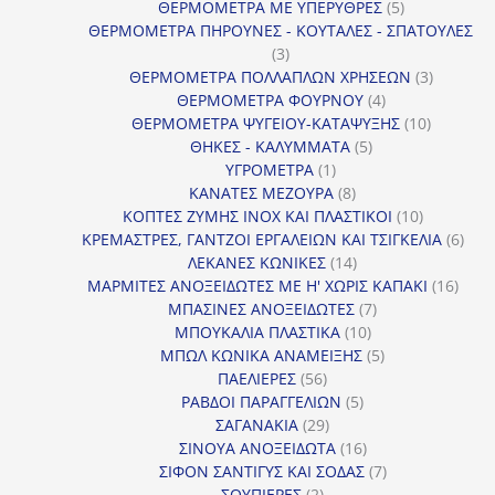
προϊόν
5
ΘΕΡΜΟΜΕΤΡΑ ΜΕ ΥΠΕΡΥΘΡΕΣ
5
προϊόντα
ΘΕΡΜΟΜΕΤΡΑ ΠΗΡΟΥΝΕΣ - ΚΟΥΤΑΛΕΣ - ΣΠΑΤΟΥΛΕΣ
3
3
προϊόντα
3
ΘΕΡΜΟΜΕΤΡΑ ΠΟΛΛΑΠΛΩΝ ΧΡΗΣΕΩΝ
3
4
προϊόντ
ΘΕΡΜΟΜΕΤΡΑ ΦΟΥΡΝΟΥ
4
προϊόντα
10
ΘΕΡΜΟΜΕΤΡΑ ΨΥΓΕΙΟΥ-ΚΑΤΑΨΥΞΗΣ
10
5
προϊόντα
ΘΗΚΕΣ - ΚΑΛΥΜΜΑΤΑ
5
1
προϊόντα
ΥΓΡΟΜΕΤΡΑ
1
προϊόν
8
ΚΑΝΑΤΕΣ ΜΕΖΟΥΡΑ
8
προϊόντα
10
ΚΟΠΤΕΣ ΖΥΜΗΣ INOX ΚΑΙ ΠΛΑΣΤΙΚΟΙ
10
προϊόντα
6
ΚΡΕΜΑΣΤΡΕΣ, ΓΑΝΤΖΟΙ ΕΡΓΑΛΕΙΩΝ ΚΑΙ ΤΣΙΓΚΕΛΙΑ
6
14
προϊ
ΛΕΚΑΝΕΣ ΚΩΝΙΚΕΣ
14
προϊόντα
16
ΜΑΡΜΙΤΕΣ ΑΝΟΞΕΙΔΩΤΕΣ ΜΕ Η' ΧΩΡΙΣ ΚΑΠΑΚΙ
16
7
προϊ
ΜΠΑΣΙΝΕΣ ΑΝΟΞΕΙΔΩΤΕΣ
7
10
προϊόντα
ΜΠΟΥΚΑΛΙΑ ΠΛΑΣΤΙΚΑ
10
προϊόντα
5
ΜΠΩΛ ΚΩΝΙΚΑ ΑΝΑΜΕΙΞΗΣ
5
56
προϊόντα
ΠΑΕΛΙΕΡΕΣ
56
προϊόντα
5
ΡΑΒΔΟΙ ΠΑΡΑΓΓΕΛΙΩΝ
5
29
προϊόντα
ΣΑΓΑΝΑΚΙΑ
29
προϊόντα
16
ΣΙΝΟΥΑ ΑΝΟΞΕΙΔΩΤΑ
16
προϊόντα
7
ΣΙΦΟΝ ΣΑΝΤΙΓΥΣ ΚΑΙ ΣΟΔΑΣ
7
2
προϊόντα
ΣΟΥΠΙΕΡΕΣ
2