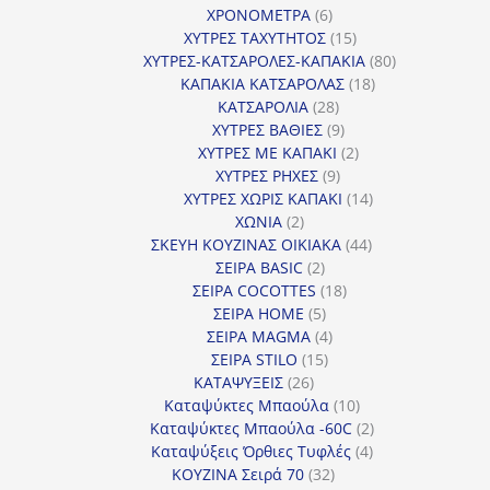
6
προϊόντα
ΧΡΟΝΟΜΕΤΡΑ
6
προϊόντα
15
ΧΥΤΡΕΣ ΤΑΧΥΤΗΤΟΣ
15
προϊόντα
80
ΧΥΤΡΕΣ-ΚΑΤΣΑΡΟΛΕΣ-ΚΑΠΑΚΙΑ
80
18
προϊόντα
ΚΑΠΑΚΙΑ ΚΑΤΣΑΡΟΛΑΣ
18
28
προϊόντα
ΚΑΤΣΑΡΟΛΙΑ
28
προϊόντα
9
ΧΥΤΡΕΣ ΒΑΘΙΕΣ
9
προϊόντα
2
ΧΥΤΡΕΣ ΜΕ ΚΑΠΑΚΙ
2
9
προϊόντα
ΧΥΤΡΕΣ ΡΗΧΕΣ
9
προϊόντα
14
ΧΥΤΡΕΣ ΧΩΡΙΣ ΚΑΠΑΚΙ
14
2
προϊόντα
ΧΩΝΙΑ
2
προϊόντα
44
ΣΚΕΥΗ ΚΟΥΖΙΝΑΣ ΟΙΚΙΑΚΑ
44
2
προϊόντα
ΣΕΙΡΑ BASIC
2
προϊόντα
18
ΣΕΙΡΑ COCOTTES
18
5
προϊόντα
ΣΕΙΡΑ HOME
5
προϊόντα
4
ΣΕΙΡΑ MAGMA
4
15
προϊόντα
ΣΕΙΡΑ STILO
15
26
προϊόντα
ΚΑΤΑΨΥΞΕΙΣ
26
προϊόντα
10
Καταψύκτες Μπαούλα
10
προϊόντα
2
Καταψύκτες Μπαούλα -60C
2
4
προϊόντα
Καταψύξεις Όρθιες Τυφλές
4
32
προϊόντα
ΚΟΥΖΙΝΑ Σειρά 70
32