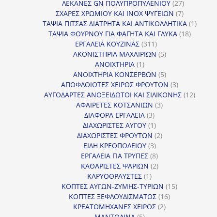
προϊόντα
27
ΛΕΚΑΝΕΣ GN ΠΟΛΥΠΡΟΠΥΛΕΝΙΟΥ
27
7
προϊόντα
ΣΧΑΡΕΣ ΧΡΩΜΙΟΥ ΚΑΙ INOX ΨΥΓΕΙΩΝ
7
προϊόντα
1
ΤΑΨΙΑ ΠΙΤΣΑΣ ΔΙΑΤΡΗΤΑ ΚΑΙ ΑΝΤΙΚΟΛΛΗΤΙΚΑ
1
18
προϊόν
ΤΑΨΙΑ ΦΟΥΡΝΟΥ ΓΙΑ ΦΑΓΗΤΑ ΚΑΙ ΓΛΥΚΑ
18
311
προϊόντ
ΕΡΓΑΛΕΙΑ ΚΟΥΖΙΝΑΣ
311
προϊόντα
5
ΑΚΟΝΙΣΤΗΡΙΑ ΜΑΧΑΙΡΙΩΝ
5
1
προϊόντα
ΑΝΟΙΧΤΗΡΙΑ
1
προϊόν
5
ΑΝΟΙΧΤΗΡΙΑ ΚΟΝΣΕΡΒΩΝ
5
προϊόντα
3
ΑΠΟΦΛΟΙΩΤΕΣ ΧΕΙΡΟΣ ΦΡΟΥΤΩΝ
3
προϊόντα
12
ΑΥΓΟΔΑΡΤΕΣ ΑΝΟΞΕΙΔΩΤΟΙ ΚΑΙ ΣΙΛΙΚΟΝΗΣ
12
3
προϊόν
ΑΦΑΙΡΕΤΕΣ ΚΟΤΣΑΝΙΩΝ
3
3
προϊόντα
ΔΙΑΦΟΡΑ ΕΡΓΑΛΕΙΑ
3
προϊόντα
1
ΔΙΑΧΩΡΙΣΤΕΣ ΑΥΓΟΥ
1
προϊόν
2
ΔΙΑΧΩΡΙΣΤΕΣ ΦΡΟΥΤΩΝ
2
3
προϊόντα
ΕΙΔΗ ΚΡΕΟΠΩΛΕΙΟΥ
3
προϊόντα
8
ΕΡΓΑΛΕΙΑ ΓΙΑ ΤΡΥΠΕΣ
8
προϊόντα
2
ΚΑΘΑΡΙΣΤΕΣ ΨΑΡΙΩΝ
2
1
προϊόντα
ΚΑΡΥΟΘΡΑΥΣΤΕΣ
1
προϊόν
15
ΚΟΠΤΕΣ ΑΥΓΩΝ-ΖΥΜΗΣ-ΤΥΡΙΩΝ
15
16
προϊόντα
ΚΟΠΤΕΣ ΞΕΦΛΟΥΔΙΣΜΑΤΟΣ
16
2
προϊόντα
ΚΡΕΑΤΟΜΗΧΑΝΕΣ ΧΕΙΡΟΣ
2
5
προϊόντα
ΜΑΝΤΟΛΙΝΑ
5