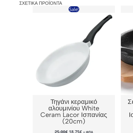
ΣΧΕΤΙΚΆ ΠΡΟΪΌΝΤΑ
Sale!
Τηγάνι κεραμικό
Σ
αλουμινίου White
Ceram Lacor Ισπανίας
Ι
(20cm)
Original
Η
25,00
€
18,75
€
+ ΦΠΑ