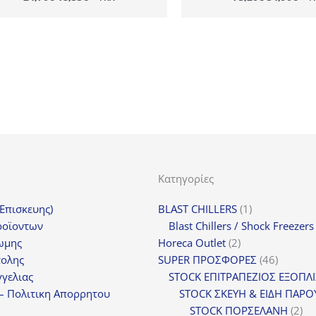
price
τρέχουσα
price
τρέ
was:
τιμή
was:
τιμ
24,70€.
είναι:
73,20€.
είν
18,53€.
54,
Κατηγορίες
1
(Επισκευης)
BLAST CHILLERS
1
προϊόν
ροϊοντων
Blast Chillers / Shock Freezers
2
ωμης
Horeca Outlet
2
προϊόντα
46
τολης
SUPER ΠΡΟΣΦΟΡΕΣ
46
προϊόντ
γελιας
STOCK ΕΠΙΤΡΑΠΕΖΙΟΣ ΕΞΟΠΛ
– Πολιτικη Απορρητου
STOCK ΣΚΕΥΗ & ΕΙΔΗ ΠΑΡΟ
2
STOCK ΠΟΡΣΕΛΑΝΗ
2