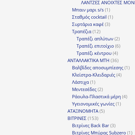
προϊ
ΛΑΝΤΖΕΣ ΑΝΟΙΧΤΕΣ ΜΟΝ
1
Μπαιν μαρι s/s
1
προϊόν
1
Σταθμός cocktail
1
3
προϊόν
Συρτάρια καφέ
3
12
προϊόντα
Τραπέζια
12
προϊόντα
2
Τραπέζι απλύτων
2
προϊόν
6
Τραπέζι επιτοίχιο
6
4
προϊόν
Τραπέζι κέντρου
4
προϊόντ
36
ΑΝΤΑΛΛΑΚΤΙΚΑ MTH
36
προϊόντ
1
Βαλβίδες αποσυμπίεσης
1
4
πρ
Κλείστρα-Κλειδαριές
4
1
προϊόν
Λάστιχα
1
προϊόν
2
Μεντεσέδες
2
προϊόντα
4
Ράουλα-Πλαστικά μέρη
4
1
προ
Υγειονομικές γωνίες
1
5
προϊόν
ΑΤΑΞΙΝΟΜΗΤΑ
5
153
προϊόντα
ΒΙΤΡΙΝΕΣ
153
προϊόντα
3
Βιτρίνες Back Bar
3
προϊόντα
1
Βιτρίνες Mπύρας Subzero
1