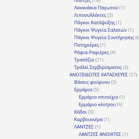
προϊόντα
1
Λεκανάκια Παγωτού
1
3
προϊόν
Λιποσυλλέκτες
3
προϊόντα
1
Πάγκοι Κατάψυξης
1
προϊόν
1
Πάγκοι Ψυγεία Σαλατών
1
πρ
Πάγκοι Ψυγεία Συντήρησης
1
Ποτηριέρες
1
προϊόν
4
Ράφια-Ραφιέρες
4
21
προϊόντα
Τραπέζια
21
προϊόντα
3
Τρόλεϊ Σερβιρίσματος
3
προϊ
3
ΑΝΟΞΕΙΔΩΤΕΣ ΚΑΤΑΣΚΕΥΕΣ
37
3
π
Βάσεις φούρνου
3
5
προϊόντα
Ερμάρια
5
προϊόντα
1
Ερμάριο επιτοίχιο
1
4
προϊόν
Ερμάριο κέντρου
4
3
προϊόντ
Κάδοι
3
προϊόντα
1
Καρβουνιέρα
1
1
προϊόν
ΛΑΝΤΖΕΣ
1
προϊόν
1
ΛΑΝΤΖΕΣ ΑΝΟΙΧΤΕΣ
1