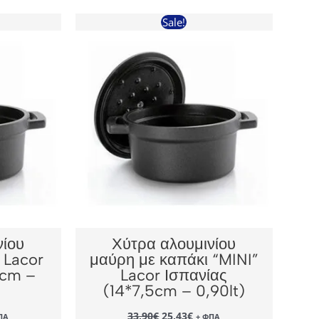
Sale!
νίου
Χύτρα αλουμινίου
 Lacor
μαύρη με καπάκι “MINI”
8cm –
Lacor Ισπανίας
(14*7,5cm – 0,90lt)
Original
Η
33,90
€
25,43
€
ΠΑ
+ ΦΠΑ