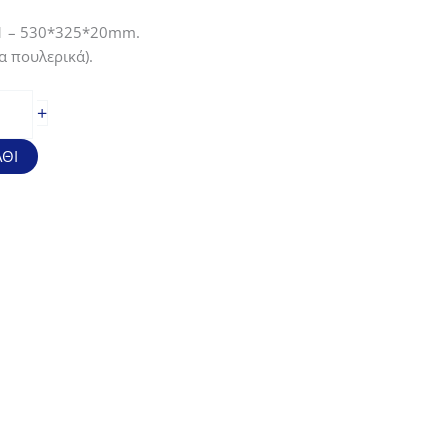
/1 – 530*325*20mm.
α πουλερικά).
+
ΘΙ