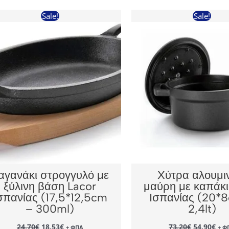
Sale!
Sale!
αγανάκι στρογγυλό με
Χύτρα αλουμι
ξύλινη βάση Lacor
μαύρη με καπάκι
σπανίας (17,5*12,5cm
Ισπανίας (20*
– 300ml)
2,4lt)
Original
Η
Original
Η
24,70
€
18,53
€
73,20
€
54,90
€
+ ΦΠΑ
+ Φ