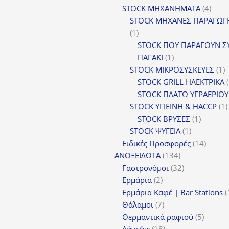
4
πρ
STOCK ΜΗΧΑΝΗΜΑΤΑ
4
προϊ
STOCK ΜΗΧΑΝΕΣ ΠΑΡΑΓΩΓ
1
1
προϊόν
STOCK ΠΟΥ ΠΑΡΑΓΟΥΝ Σ
1
ΠΑΓΑΚΙ
1
προϊόν
1
STOCK ΜΙΚΡΟΣΥΣΚΕΥΕΣ
1
π
STOCK GRILL ΗΛΕΚΤΡΙΚΑ
STOCK ΠΛΑΤΩ ΥΓΡΑΕΡΙΟΥ
STOCK ΥΓΙΕΙΝΗ & HACCP
1
1
STOCK ΒΡΥΣΕΣ
1
1
προϊόν
STOCK ΨΥΓΕΙΑ
1
προϊόν
14
Ειδικές Προσφορές
14
134
προϊόν
ΑΝΟΞΕΙΔΩΤΑ
134
προϊόντα
32
Γαστρονόμοι
32
2
προϊόντα
Ερμάρια
2
προϊόντα
Ερμάρια Καφέ | Bar Stations
7
Θάλαμοι
7
προϊόντα
5
Θερμαντικά ραφιού
5
18
προϊόν
Λάντζες
18