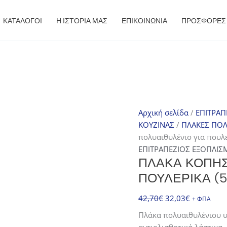
ΚΑΤΑΛΟΓΟΙ
Η ΙΣΤΟΡΙΑ ΜΑΣ
ΕΠΙΚΟΙΝΩΝΙΑ
ΠΡΟΣΦΟΡΈΣ
Αρχική σελίδα
/
ΕΠΙΤΡΑΠ
ΚΟΥΖΙΝΑΣ
/
ΠΛΑΚΕΣ ΠΟΛ
πολυαιθυλένιο για πουλ
ΕΠΙΤΡΑΠΕΖΙΟΣ ΕΞΟΠΛΙΣ
ΠΛΆΚΑ ΚΟΠΉΣ
ΠΟΥΛΕΡΙΚΆ (53
Original
Η
42,70
€
32,03
€
+ ΦΠΑ
price
τρέχουσα
Πλάκα πολυαιθυλένιου υ
was:
τιμή