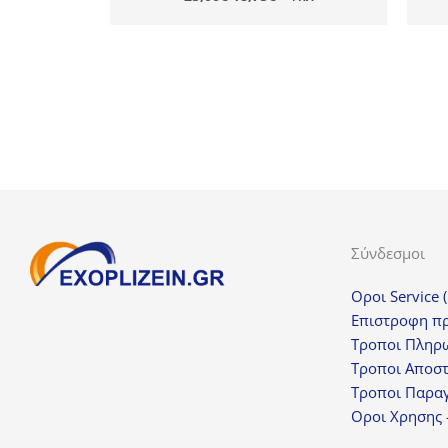
price
τρέχουσα
was:
τιμή
25,00€.
είναι:
18,75€.
Σύνδεσμοι
Οροι Service 
Επιστροφη π
Τροποι Πληρ
Τροποι Αποσ
Τροποι Παραγ
Οροι Χρησης 