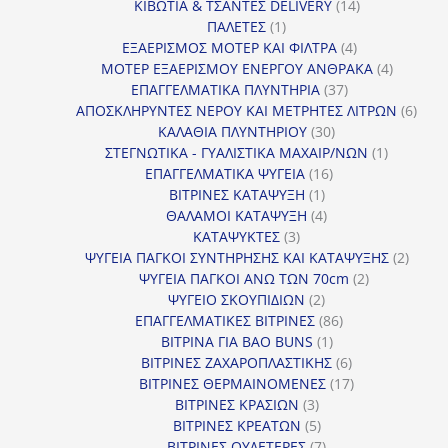
14
προϊόν
ΚΙΒΩΤΙΑ & ΤΣΑΝΤΕΣ DELIVERY
14
1
προϊόντα
ΠΑΛΕΤΕΣ
1
προϊόν
4
ΕΞΑΕΡΙΣΜΟΣ ΜΟΤΕΡ ΚΑΙ ΦΙΛΤΡΑ
4
προϊόντα
4
ΜΟΤΕΡ ΕΞΑΕΡΙΣΜΟΥ ΕΝΕΡΓΟΥ ΑΝΘΡΑΚΑ
4
37
προϊόντ
ΕΠΑΓΓΕΛΜΑΤΙΚΑ ΠΛΥΝΤΗΡΙΑ
37
προϊόντα
6
ΑΠΟΣΚΛΗΡΥΝΤΕΣ ΝΕΡΟΥ ΚΑΙ ΜΕΤΡΗΤΕΣ ΛΙΤΡΩΝ
6
30
προϊ
ΚΑΛΑΘΙΑ ΠΛΥΝΤΗΡΙΟΥ
30
προϊόντα
1
ΣΤΕΓΝΩΤΙΚΑ - ΓΥΑΛΙΣΤΙΚΑ ΜΑΧΑΙΡ/ΝΩΝ
1
16
προϊόν
ΕΠΑΓΓΕΛΜΑΤΙΚΑ ΨΥΓΕΙΑ
16
1
προϊόντα
ΒΙΤΡΙΝΕΣ ΚΑΤΑΨΥΞΗ
1
προϊόν
4
ΘΑΛΑΜΟΙ ΚΑΤΑΨΥΞΗ
4
3
προϊόντα
ΚΑΤΑΨΥΚΤΕΣ
3
προϊόντα
2
ΨΥΓΕΙΑ ΠΑΓΚΟΙ ΣΥΝΤΗΡΗΣΗΣ ΚΑΙ ΚΑΤΑΨΥΞΗΣ
2
2
προϊό
ΨΥΓΕΙΑ ΠΑΓΚΟΙ ΑΝΩ ΤΩΝ 70cm
2
2
προϊόντα
ΨΥΓΕΙΟ ΣΚΟΥΠΙΔΙΩΝ
2
προϊόντα
86
ΕΠΑΓΓΕΛΜΑΤΙΚΕΣ ΒΙΤΡΙΝΕΣ
86
1
προϊόντα
ΒΙΤΡΙΝΑ ΓΙΑ BAO BUNS
1
προϊόν
6
ΒΙΤΡΙΝΕΣ ΖΑΧΑΡΟΠΛΑΣΤΙΚΗΣ
6
προϊόντα
17
ΒΙΤΡΙΝΕΣ ΘΕΡΜΑΙΝΟΜΕΝΕΣ
17
3
προϊόντα
ΒΙΤΡΙΝΕΣ ΚΡΑΣΙΩΝ
3
προϊόντα
5
ΒΙΤΡΙΝΕΣ ΚΡΕΑΤΩΝ
5
προϊόντα
7
ΒΙΤΡΙΝΕΣ ΟΥΔΕΤΕΡΕΣ
7