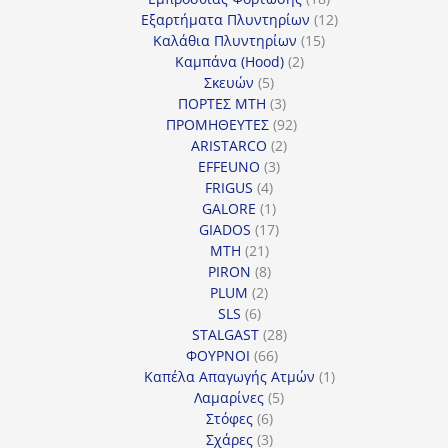
προϊόντα
12
Εξαρτήματα Πλυντηρίων
12
15
προϊόντα
Καλάθια Πλυντηρίων
15
2
προϊόντα
Καμπάνα (Hood)
2
5
προϊόντα
Σκευών
5
προϊόντα
3
ΠΟΡΤΕΣ MTH
3
προϊόντα
92
ΠΡΟΜΗΘΕΥΤΕΣ
92
2
προϊόντα
ARISTARCO
2
3
προϊόντα
EFFEUNO
3
4
προϊόντα
FRIGUS
4
προϊόντα
1
GALORE
1
προϊόν
17
GIADOS
17
21
προϊόντα
MTH
21
προϊόντα
8
PIRON
8
2
προϊόντα
PLUM
2
6
προϊόντα
SLS
6
προϊόντα
28
STALGAST
28
66
προϊόντα
ΦΟΥΡΝΟΙ
66
προϊόντα
1
Καπέλα Απαγωγής Ατμών
1
5
προϊόν
Λαμαρίνες
5
6
προϊόντα
Στόφες
6
προϊόντα
3
Σχάρες
3