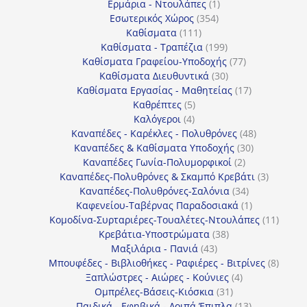
1
προϊόντα
Ερμάρια - Ντουλάπες
1
354
προϊόν
Εσωτερικός Χώρος
354
111
προϊόντα
Καθίσματα
111
προϊόντα
199
Καθίσματα - Τραπέζια
199
προϊόντα
77
Καθίσματα Γραφείου-Υποδοχής
77
30
προϊόντα
Καθίσματα Διευθυντικά
30
προϊόντα
17
Καθίσματα Εργασίας - Μαθητείας
17
5
προϊόντα
Καθρέπτες
5
4
προϊόντα
Καλόγεροι
4
προϊόντα
48
Καναπέδες - Καρέκλες - Πολυθρόνες
48
30
προϊόντα
Καναπέδες & Καθίσματα Υποδοχής
30
2
προϊόντα
Καναπέδες Γωνία-Πολυμορφικοί
2
προϊόντα
3
Καναπέδες-Πολυθρόνες & Σκαμπό Κρεβάτι
3
34
προϊόντ
Καναπέδες-Πολυθρόνες-Σαλόνια
34
προϊόντα
1
Καφενείου-Ταβέρνας Παραδοσιακά
1
προϊόν
11
Κομοδίνα-Συρταριέρες-Τουαλέτες-Ντουλάπες
11
38
προϊόν
Κρεβάτια-Υποστρώματα
38
43
προϊόντα
Μαξιλάρια - Πανιά
43
προϊόντα
8
Μπουφέδες - Βιβλιοθήκες - Ραφιέρες - Βιτρίνες
8
4
προϊό
Ξαπλώστρες - Αιώρες - Κούνιες
4
31
προϊόντα
Ομπρέλες-Βάσεις-Κιόσκια
31
προϊόντα
13
Παιδικά - Εφηβικά - Λοιπά Έπιπλα
13