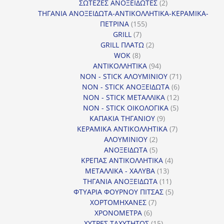
προϊόντα
2
ΣΩΤΕΖΕΣ ΑΝΟΞΕΙΔΩΤΕΣ
2
προϊόντα
ΤΗΓΑΝΙΑ ΑΝΟΞΕΙΔΩΤΑ-ΑΝΤΙΚΟΛΛΗΤΙΚΑ-ΚΕΡΑΜΙΚΑ-
155
ΠΕΤΡΙΝΑ
155
7
προϊόντα
GRILL
7
προϊόντα
2
GRILL ΠΛΑΤΩ
2
8
προϊόντα
WOK
8
προϊόντα
94
ΑΝΤΙΚΟΛΛΗΤΙΚΑ
94
προϊόντα
71
NON - STICK ΑΛΟΥΜΙΝΙΟΥ
71
6
προϊόντα
NON - STICK ΑΝΟΞΕΙΔΩΤΑ
6
12
προϊόντα
NON - STICK ΜΕΤΑΛΛΙΚΑ
12
5
προϊόντα
NON - STICK ΟΙΚΟΛΟΓΙΚΑ
5
9
προϊόντα
ΚΑΠΑΚΙΑ ΤΗΓΑΝΙΟΥ
9
προϊόντα
7
ΚΕΡΑΜΙΚΑ ΑΝΤΙΚΟΛΛΗΤΙΚΑ
7
2
προϊόντα
ΑΛΟΥΜΙΝΙΟΥ
2
προϊόντα
5
ΑΝΟΞΕΙΔΩΤΑ
5
προϊόντα
4
ΚΡΕΠΑΣ ΑΝΤΙΚΟΛΛΗΤΙΚΑ
4
13
προϊόντα
ΜΕΤΑΛΛΙΚΑ - ΧΑΛΥΒΑ
13
προϊόντα
11
ΤΗΓΑΝΙΑ ΑΝΟΞΕΙΔΩΤΑ
11
προϊόντα
5
ΦΤΥΑΡΙΑ ΦΟΥΡΝΟΥ ΠΙΤΣΑΣ
5
7
προϊόντα
ΧΟΡΤΟΜΗΧΑΝΕΣ
7
6
προϊόντα
ΧΡΟΝΟΜΕΤΡΑ
6
προϊόντα
15
ΧΥΤΡΕΣ ΤΑΧΥΤΗΤΟΣ
15