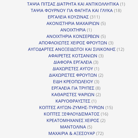
προϊόντα
1
ΤΑΨΙΑ ΠΙΤΣΑΣ ΔΙΑΤΡΗΤΑ ΚΑΙ ΑΝΤΙΚΟΛΛΗΤΙΚΑ
1
18
προϊόν
ΤΑΨΙΑ ΦΟΥΡΝΟΥ ΓΙΑ ΦΑΓΗΤΑ ΚΑΙ ΓΛΥΚΑ
18
311
προϊόντ
ΕΡΓΑΛΕΙΑ ΚΟΥΖΙΝΑΣ
311
προϊόντα
5
ΑΚΟΝΙΣΤΗΡΙΑ ΜΑΧΑΙΡΙΩΝ
5
1
προϊόντα
ΑΝΟΙΧΤΗΡΙΑ
1
προϊόν
5
ΑΝΟΙΧΤΗΡΙΑ ΚΟΝΣΕΡΒΩΝ
5
προϊόντα
3
ΑΠΟΦΛΟΙΩΤΕΣ ΧΕΙΡΟΣ ΦΡΟΥΤΩΝ
3
προϊόντα
12
ΑΥΓΟΔΑΡΤΕΣ ΑΝΟΞΕΙΔΩΤΟΙ ΚΑΙ ΣΙΛΙΚΟΝΗΣ
12
3
προϊόν
ΑΦΑΙΡΕΤΕΣ ΚΟΤΣΑΝΙΩΝ
3
3
προϊόντα
ΔΙΑΦΟΡΑ ΕΡΓΑΛΕΙΑ
3
προϊόντα
1
ΔΙΑΧΩΡΙΣΤΕΣ ΑΥΓΟΥ
1
προϊόν
2
ΔΙΑΧΩΡΙΣΤΕΣ ΦΡΟΥΤΩΝ
2
3
προϊόντα
ΕΙΔΗ ΚΡΕΟΠΩΛΕΙΟΥ
3
προϊόντα
8
ΕΡΓΑΛΕΙΑ ΓΙΑ ΤΡΥΠΕΣ
8
προϊόντα
2
ΚΑΘΑΡΙΣΤΕΣ ΨΑΡΙΩΝ
2
1
προϊόντα
ΚΑΡΥΟΘΡΑΥΣΤΕΣ
1
προϊόν
15
ΚΟΠΤΕΣ ΑΥΓΩΝ-ΖΥΜΗΣ-ΤΥΡΙΩΝ
15
16
προϊόντα
ΚΟΠΤΕΣ ΞΕΦΛΟΥΔΙΣΜΑΤΟΣ
16
2
προϊόντα
ΚΡΕΑΤΟΜΗΧΑΝΕΣ ΧΕΙΡΟΣ
2
5
προϊόντα
ΜΑΝΤΟΛΙΝΑ
5
προϊόντα
72
ΜΑΧΑΙΡΙΑ & ΑΞΕΣΟΥΑΡ
72