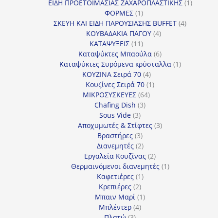
προϊόντα
1
ΕΙΔΗ ΠΡΟΕΤΟΙΜΑΣΙΑΣ ΖΑΧΑΡΟΠΛΑΣΤΙΚΗΣ
1
1
προϊόν
ΦΟΡΜΕΣ
1
προϊόν
4
ΣΚΕΥΗ ΚΑΙ ΕΙΔΗ ΠΑΡΟΥΣΙΑΣΗΣ BUFFET
4
4
προϊόντα
ΚΟΥΒΑΔΑΚΙΑ ΠΑΓΟΥ
4
11
προϊόντα
ΚΑΤΑΨΥΞΕΙΣ
11
προϊόντα
6
Καταψύκτες Μπαούλα
6
προϊόντα
1
Καταψύκτες Συρόμενα κρύσταλλα
1
4
προϊόν
ΚΟΥΖΙΝΑ Σειρά 70
4
προϊόντα
1
Κουζίνες Σειρά 70
1
64
προϊόν
ΜΙΚΡΟΣΥΣΚΕΥΕΣ
64
3
προϊόντα
Chafing Dish
3
3
προϊόντα
Sous Vide
3
προϊόντα
3
Αποχυμωτές & Στίφτες
3
3
προϊόντα
Βραστήρες
3
προϊόντα
2
Διανεμητές
2
προϊόντα
2
Εργαλεία Κουζίνας
2
προϊόντα
1
Θερμαινόμενοι διανεμητές
1
1
προϊόν
Καφετιέρες
1
2
προϊόν
Κρεπιέρες
2
προϊόντα
1
Μπαιν Μαρί
1
4
προϊόν
Μπλέντερ
4
3
προϊόντα
Πλατώ
3