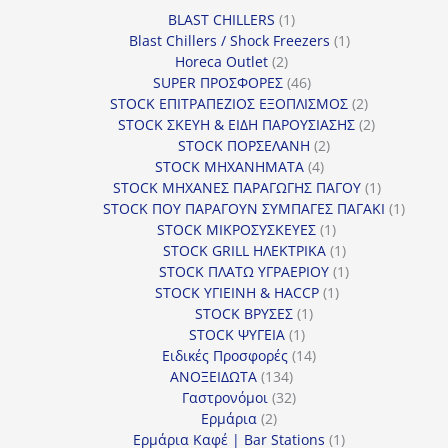
1
BLAST CHILLERS
1
προϊόν
1
Blast Chillers / Shock Freezers
1
2
προϊόν
Horeca Outlet
2
προϊόντα
46
SUPER ΠΡΟΣΦΟΡΕΣ
46
προϊόντα
2
STOCK ΕΠΙΤΡΑΠΕΖΙΟΣ ΕΞΟΠΛΙΣΜΟΣ
2
προϊόντα
2
STOCK ΣΚΕΥΗ & ΕΙΔΗ ΠΑΡΟΥΣΙΑΣΗΣ
2
2
προϊόντα
STOCK ΠΟΡΣΕΛΑΝΗ
2
4
προϊόντα
STOCK ΜΗΧΑΝΗΜΑΤΑ
4
προϊόντα
1
STOCK ΜΗΧΑΝΕΣ ΠΑΡΑΓΩΓΗΣ ΠΑΓΟΥ
1
προϊόν
1
STOCK ΠΟΥ ΠΑΡΑΓΟΥΝ ΣΥΜΠΑΓΕΣ ΠΑΓΑΚΙ
1
1
προϊόν
STOCK ΜΙΚΡΟΣΥΣΚΕΥΕΣ
1
προϊόν
1
STOCK GRILL ΗΛΕΚΤΡΙΚΑ
1
προϊόν
1
STOCK ΠΛΑΤΩ ΥΓΡΑΕΡΙΟΥ
1
1
προϊόν
STOCK ΥΓΙΕΙΝΗ & HACCP
1
1
προϊόν
STOCK ΒΡΥΣΕΣ
1
1
προϊόν
STOCK ΨΥΓΕΙΑ
1
προϊόν
14
Ειδικές Προσφορές
14
134
προϊόντα
ΑΝΟΞΕΙΔΩΤΑ
134
προϊόντα
32
Γαστρονόμοι
32
2
προϊόντα
Ερμάρια
2
προϊόντα
1
Ερμάρια Καφέ | Bar Stations
1