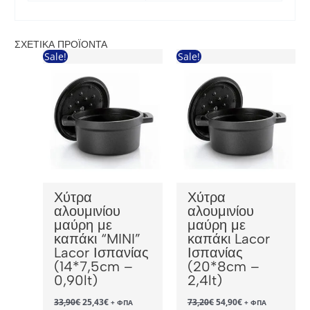
ΣΧΕΤΙΚΆ ΠΡΟΪΌΝΤΑ
Sale!
Sale!
Χύτρα
Χύτρα
αλουμινίου
αλουμινίου
μαύρη με
μαύρη με
καπάκι “MINI”
καπάκι Lacor
Lacor Ισπανίας
Ισπανίας
(14*7,5cm –
(20*8cm –
0,90lt)
2,4lt)
Original
Η
Original
Η
33,90
€
25,43
€
73,20
€
54,90
€
+ ΦΠΑ
+ ΦΠΑ
price
τρέχουσα
price
τρέχουσα