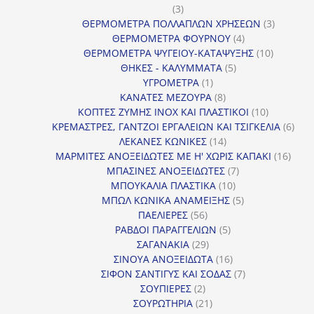
3
3
προϊόντα
3
ΘΕΡΜΟΜΕΤΡΑ ΠΟΛΛΑΠΛΩΝ ΧΡΗΣΕΩΝ
3
4
προϊόντ
ΘΕΡΜΟΜΕΤΡΑ ΦΟΥΡΝΟΥ
4
προϊόντα
10
ΘΕΡΜΟΜΕΤΡΑ ΨΥΓΕΙΟΥ-ΚΑΤΑΨΥΞΗΣ
10
5
προϊόντα
ΘΗΚΕΣ - ΚΑΛΥΜΜΑΤΑ
5
1
προϊόντα
ΥΓΡΟΜΕΤΡΑ
1
προϊόν
8
ΚΑΝΑΤΕΣ ΜΕΖΟΥΡΑ
8
προϊόντα
10
ΚΟΠΤΕΣ ΖΥΜΗΣ INOX ΚΑΙ ΠΛΑΣΤΙΚΟΙ
10
προϊόντα
6
ΚΡΕΜΑΣΤΡΕΣ, ΓΑΝΤΖΟΙ ΕΡΓΑΛΕΙΩΝ ΚΑΙ ΤΣΙΓΚΕΛΙΑ
6
14
προϊ
ΛΕΚΑΝΕΣ ΚΩΝΙΚΕΣ
14
προϊόντα
16
ΜΑΡΜΙΤΕΣ ΑΝΟΞΕΙΔΩΤΕΣ ΜΕ Η' ΧΩΡΙΣ ΚΑΠΑΚΙ
16
7
προϊ
ΜΠΑΣΙΝΕΣ ΑΝΟΞΕΙΔΩΤΕΣ
7
10
προϊόντα
ΜΠΟΥΚΑΛΙΑ ΠΛΑΣΤΙΚΑ
10
προϊόντα
5
ΜΠΩΛ ΚΩΝΙΚΑ ΑΝΑΜΕΙΞΗΣ
5
56
προϊόντα
ΠΑΕΛΙΕΡΕΣ
56
προϊόντα
5
ΡΑΒΔΟΙ ΠΑΡΑΓΓΕΛΙΩΝ
5
29
προϊόντα
ΣΑΓΑΝΑΚΙΑ
29
προϊόντα
16
ΣΙΝΟΥΑ ΑΝΟΞΕΙΔΩΤΑ
16
προϊόντα
7
ΣΙΦΟΝ ΣΑΝΤΙΓΥΣ ΚΑΙ ΣΟΔΑΣ
7
2
προϊόντα
ΣΟΥΠΙΕΡΕΣ
2
προϊόντα
21
ΣΟΥΡΩΤΗΡΙΑ
21