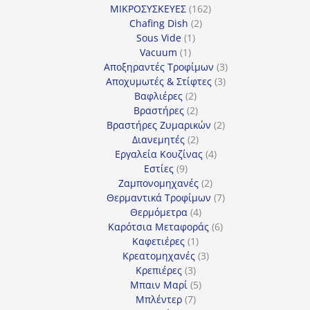
162
προϊόν
ΜΙΚΡΟΣΥΣΚΕΥΕΣ
162
2
προϊόντα
Chafing Dish
2
1
προϊόντα
Sous Vide
1
1
προϊόν
Vacuum
1
προϊόν
3
Αποξηραντές Τροφίμων
3
3
προϊόντα
Αποχυμωτές & Στίφτες
3
2
προϊόντα
Βαφλιέρες
2
προϊόντα
2
Βραστήρες
2
προϊόντα
2
Βραστήρες Ζυμαρικών
2
2
προϊόντα
Διανεμητές
2
προϊόντα
4
Εργαλεία Κουζίνας
4
9
προϊόντα
Εστίες
9
προϊόντα
2
Ζαμπονομηχανές
2
προϊόντα
7
Θερμαντικά Τροφίμων
7
4
προϊόντα
Θερμόμετρα
4
προϊόντα
6
Καρότσια Μεταφοράς
6
1
προϊόντα
Καφετιέρες
1
προϊόν
3
Κρεατομηχανές
3
3
προϊόντα
Κρεπιέρες
3
προϊόντα
5
Μπαιν Μαρί
5
7
προϊόντα
Μπλέντερ
7