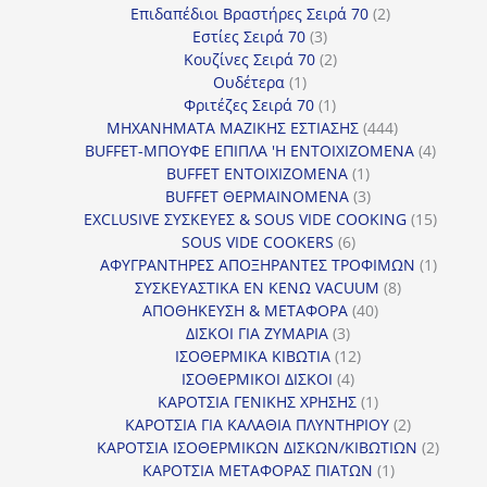
προϊόντα
2
Επιδαπέδιοι Βραστήρες Σειρά 70
2
3
προϊόντα
Εστίες Σειρά 70
3
προϊόντα
2
Κουζίνες Σειρά 70
2
1
προϊόντα
Ουδέτερα
1
προϊόν
1
Φριτέζες Σειρά 70
1
προϊόν
444
ΜΗΧΑΝΗΜΑΤΑ ΜΑΖΙΚΗΣ ΕΣΤΙΑΣΗΣ
444
προϊόντα
4
BUFFET-ΜΠΟΥΦΕ ΕΠΙΠΛΑ 'Η ΕΝΤΟΙΧΙΖΟΜΕΝΑ
4
1
προϊόν
BUFFET ΕΝΤΟΙΧΙΖΟΜΕΝΑ
1
προϊόν
3
BUFFET ΘΕΡΜΑΙΝΟΜΕΝΑ
3
προϊόντα
15
EXCLUSIVE ΣΥΣΚΕΥΕΣ & SOUS VIDE COOKING
15
6
προϊόν
SOUS VIDE COOKERS
6
προϊόντα
1
ΑΦΥΓΡΑΝΤΗΡΕΣ ΑΠΟΞΗΡΑΝΤΕΣ ΤΡΟΦΙΜΩΝ
1
8
προϊόν
ΣΥΣΚΕΥΑΣΤΙΚΑ ΕΝ ΚΕΝΩ VACUUM
8
40
προϊόντα
ΑΠΟΘΗΚΕΥΣΗ & ΜΕΤΑΦΟΡΑ
40
3
προϊόντα
ΔΙΣΚΟΙ ΓΙΑ ΖΥΜΑΡΙΑ
3
προϊόντα
12
ΙΣΟΘΕΡΜΙΚΑ ΚΙΒΩΤΙΑ
12
4
προϊόντα
ΙΣΟΘΕΡΜΙΚΟΙ ΔΙΣΚΟΙ
4
προϊόντα
1
ΚΑΡΟΤΣΙΑ ΓΕΝΙΚΗΣ ΧΡΗΣΗΣ
1
προϊόν
2
ΚΑΡΟΤΣΙΑ ΓΙΑ ΚΑΛΑΘΙΑ ΠΛΥΝΤΗΡΙΟΥ
2
προϊόντα
2
ΚΑΡΟΤΣΙΑ ΙΣΟΘΕΡΜΙΚΩΝ ΔΙΣΚΩΝ/ΚΙΒΩΤΙΩΝ
2
1
προϊόν
ΚΑΡΟΤΣΙΑ ΜΕΤΑΦΟΡΑΣ ΠΙΑΤΩΝ
1