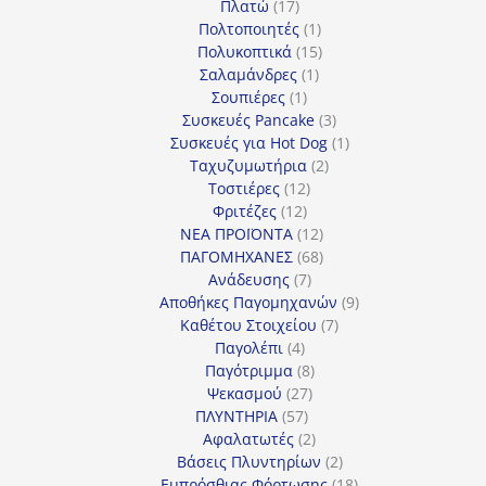
17
προϊόντα
Πλατώ
17
προϊόντα
1
Πολτοποιητές
1
προϊόν
15
Πολυκοπτικά
15
1
προϊόντα
Σαλαμάνδρες
1
1
προϊόν
Σουπιέρες
1
προϊόν
3
Συσκευές Pancake
3
προϊόντα
1
Συσκευές για Hot Dog
1
2
προϊόν
Ταχυζυμωτήρια
2
12
προϊόντα
Τοστιέρες
12
12
προϊόντα
Φριτέζες
12
προϊόντα
12
ΝΕΑ ΠΡΟΪΟΝΤΑ
12
προϊόντα
68
ΠΑΓΟΜΗΧΑΝΕΣ
68
7
προϊόντα
Ανάδευσης
7
προϊόντα
9
Αποθήκες Παγομηχανών
9
7
προϊόντα
Καθέτου Στοιχείου
7
4
προϊόντα
Παγολέπι
4
προϊόντα
8
Παγότριμμα
8
27
προϊόντα
Ψεκασμού
27
57
προϊόντα
ΠΛΥΝΤΗΡΙΑ
57
προϊόντα
2
Αφαλατωτές
2
προϊόντα
2
Βάσεις Πλυντηρίων
2
προϊόντα
18
Εμπρόσθιας Φόρτωσης
18