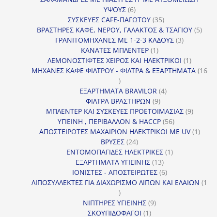
6
ΥΨΟΥΣ
6
προϊόντα
35
ΣΥΣΚΕΥΕΣ CAFE-ΠΑΓΩΤΟΥ
35
προϊόντα
5
ΒΡΑΣΤΗΡΕΣ ΚΑΦΕ, ΝΕΡΟΥ, ΓΑΛΑΚΤΟΣ & ΤΣΑΓΙΟΥ
5
3
προϊ
ΓΡΑΝΙΤΟΜΗΧΑΝΕΣ ΜΕ 1-2-3 ΚΑΔΟΥΣ
3
1
προϊόντα
ΚΑΝΑΤΕΣ ΜΠΛΕΝΤΕΡ
1
προϊόν
1
ΛΕΜΟΝΟΣΤΙΦΤΕΣ ΧΕΙΡΟΣ ΚΑΙ ΗΛΕΚΤΡΙΚΟΙ
1
προϊόν
ΜΗΧΑΝΕΣ ΚΑΦΕ ΦΙΛΤΡΟΥ - ΦΙΛΤΡΑ & ΕΞΑΡΤΗΜΑΤΑ
16
16
προϊόντα
4
ΕΞΑΡΤΗΜΑΤΑ BRAVILOR
4
9
προϊόντα
ΦΙΛΤΡΑ ΒΡΑΣΤΗΡΩΝ
9
προϊόντα
9
ΜΠΛΕΝΤΕΡ ΚΑΙ ΣΥΣΚΕΥΕΣ ΠΡΟΕΤΟΙΜΑΣΙΑΣ
9
56
προϊόντ
ΥΓΙΕΙΝΗ , ΠΕΡΙΒΑΛΛΟΝ & HACCP
56
προϊόντα
1
ΑΠΟΣΤΕΙΡΩΤΕΣ ΜΑΧΑΙΡΙΩΝ ΗΛΕΚΤΡΙΚΟΙ ΜΕ UV
1
24
προϊό
ΒΡΥΣΕΣ
24
προϊόντα
1
ΕΝΤΟΜΟΠΑΓΙΔΕΣ ΗΛΕΚΤΡΙΚΕΣ
1
13
προϊόν
ΕΞΑΡΤΗΜΑΤΑ ΥΓΙΕΙΝΗΣ
13
προϊόντα
6
ΙΟΝΙΣΤΕΣ - ΑΠΟΣΤΕΙΡΩΤΕΣ
6
προϊόντα
ΛΙΠΟΣΥΛΛΕΚΤΕΣ ΓΙΑ ΔΙΑΧΩΡΙΣΜΟ ΛΙΠΩΝ ΚΑΙ ΕΛΑΙΩΝ
1
1
προϊόν
9
ΝΙΠΤΗΡΕΣ ΥΓΙΕΙΝΗΣ
9
1
προϊόντα
ΣΚΟΥΠΙΔΟΦΑΓΟΙ
1