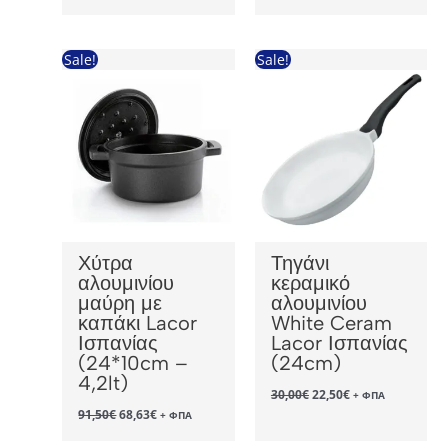
was:
τιμή
was:
τιμή
33,90€.
είναι:
73,20€.
είναι:
25,43€.
54,90€.
Sale!
Sale!
Χύτρα
Τηγάνι
αλουμινίου
κεραμικό
μαύρη με
αλουμινίου
καπάκι Lacor
White Ceram
Ισπανίας
Lacor Ισπανίας
(24*10cm –
(24cm)
4,2lt)
Original
Η
30,00
€
22,50
€
+ ΦΠΑ
price
τρέχουσα
Original
Η
91,50
€
68,63
€
+ ΦΠΑ
was:
τιμή
price
τρέχουσα
30,00€.
είναι:
was:
τιμή