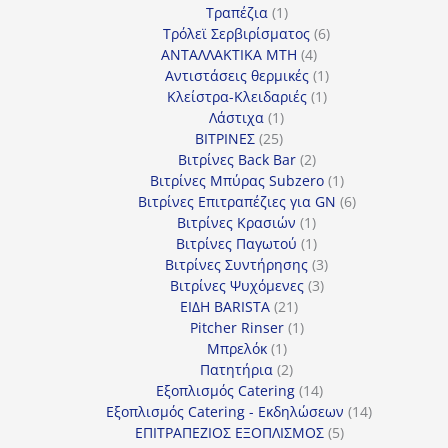
1
προϊόν
Τραπέζια
1
προϊόν
6
Τρόλεϊ Σερβιρίσματος
6
4
προϊόντα
ΑΝΤΑΛΛΑΚΤΙΚΑ MTH
4
προϊόντα
1
Αντιστάσεις θερμικές
1
1
προϊόν
Κλείστρα-Κλειδαριές
1
1
προϊόν
Λάστιχα
1
25
προϊόν
ΒΙΤΡΙΝΕΣ
25
προϊόντα
2
Βιτρίνες Back Bar
2
προϊόντα
1
Βιτρίνες Mπύρας Subzero
1
προϊόν
6
Βιτρίνες Επιτραπέζιες για GN
6
1
προϊόντα
Βιτρίνες Κρασιών
1
προϊόν
1
Βιτρίνες Παγωτού
1
προϊόν
3
Βιτρίνες Συντήρησης
3
3
προϊόντα
Βιτρίνες Ψυχόμενες
3
21
προϊόντα
ΕΙΔΗ BARISTA
21
προϊόντα
1
Pitcher Rinser
1
1
προϊόν
Μπρελόκ
1
προϊόν
2
Πατητήρια
2
προϊόντα
14
Εξοπλισμός Catering
14
προϊόντα
14
Εξοπλισμός Catering - Εκδηλώσεων
14
5
προϊόντα
ΕΠΙΤΡΑΠΕΖΙΟΣ ΕΞΟΠΛΙΣΜΟΣ
5