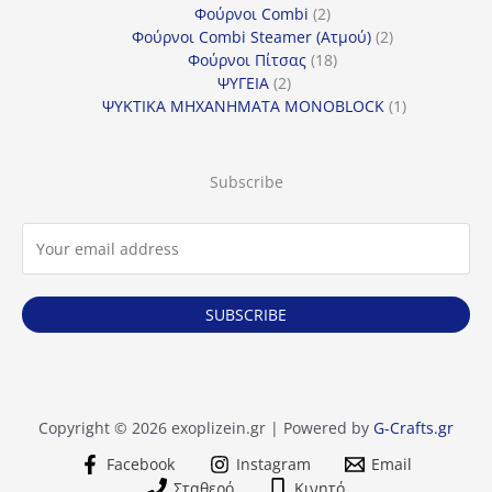
προϊόντα
2
Φούρνοι Combi
2
προϊόντα
2
Φούρνοι Combi Steamer (Ατμού)
2
18
προϊόντα
Φούρνοι Πίτσας
18
2
προϊόντα
ΨΥΓΕΙΑ
2
προϊόντα
1
ΨΥΚΤΙΚΑ ΜΗΧΑΝΗΜΑΤΑ MONOBLOCK
1
προϊόν
Subscribe
SUBSCRIBE
Copyright © 2026 exoplizein.gr | Powered by
G-Crafts.gr
Facebook
Instagram
Email
Σταθερό
Κινητό