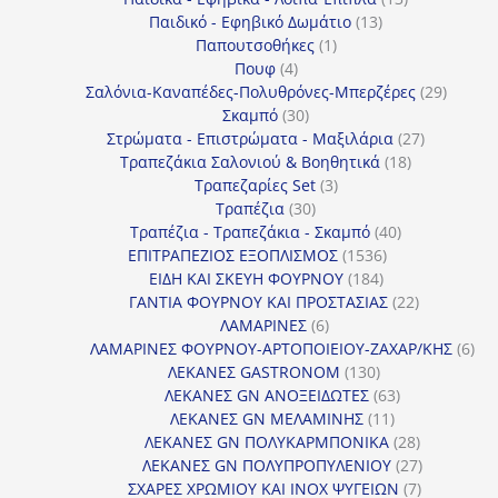
13
προϊόντα
Παιδικό - Εφηβικό Δωμάτιο
13
1
προϊόντα
Παπουτσοθήκες
1
4
προϊόν
Πουφ
4
προϊόντα
29
Σαλόνια-Καναπέδες-Πολυθρόνες-Μπερζέρες
29
30
προϊόν
Σκαμπό
30
προϊόντα
27
Στρώματα - Επιστρώματα - Μαξιλάρια
27
18
προϊόντα
Τραπεζάκια Σαλονιού & Βοηθητικά
18
3
προϊόντα
Τραπεζαρίες Set
3
30
προϊόντα
Τραπέζια
30
προϊόντα
40
Τραπέζια - Τραπεζάκια - Σκαμπό
40
1536
προϊόντα
ΕΠΙΤΡΑΠΕΖΙΟΣ ΕΞΟΠΛΙΣΜΟΣ
1536
184
προϊόντα
ΕΙΔΗ ΚΑΙ ΣΚΕΥΗ ΦΟΥΡΝΟΥ
184
προϊόντα
22
ΓΑΝΤΙΑ ΦΟΥΡΝΟΥ ΚΑΙ ΠΡΟΣΤΑΣΙΑΣ
22
6
προϊόντα
ΛΑΜΑΡΙΝΕΣ
6
προϊόντα
6
ΛΑΜΑΡΙΝΕΣ ΦΟΥΡΝΟΥ-ΑΡΤΟΠΟΙΕΙΟΥ-ΖΑΧΑΡ/ΚΗΣ
6
130
προ
ΛΕΚΑΝΕΣ GASTRONOM
130
προϊόντα
63
ΛΕΚΑΝΕΣ GN ΑΝΟΞΕΙΔΩΤΕΣ
63
11
προϊόντα
ΛΕΚΑΝΕΣ GN ΜΕΛΑΜΙΝΗΣ
11
προϊόντα
28
ΛΕΚΑΝΕΣ GN ΠΟΛΥΚΑΡΜΠΟΝΙΚΑ
28
προϊόντα
27
ΛΕΚΑΝΕΣ GN ΠΟΛΥΠΡΟΠΥΛΕΝΙΟΥ
27
7
προϊόντα
ΣΧΑΡΕΣ ΧΡΩΜΙΟΥ ΚΑΙ INOX ΨΥΓΕΙΩΝ
7