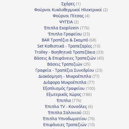
προϊόν
1
Σχάρες
1
προϊόν
2
Φούρνοι Κυκλοθερμικοί Ηλεκτρικοί
2
4
προϊόντα
Φούρνοι Πίτσας
4
2
προϊόντα
ΨΥΓΕΙΑ
2
προϊόντα
776
Έπιπλα Exoplizein
776
προϊόντα
23
'Επιπλα Γραφείου
23
προϊόντα
68
BAR Τραπέζια & Σκαμπό
68
προϊόντα
10
Set Καθιστικά - Τραπεζαρίες
10
προϊόντα
33
Trolley - Βοηθητικά Τραπεζάκια
33
προϊόντα
45
Βάσεις & Επιφάνειες Τραπεζιών
45
35
προϊόντα
Βάσεις Τραπεζιών
35
προϊόντα
23
Γραφεία - Τραπέζια Συνεδρίου
23
77
προϊόντα
Διακόσμηση - Μικροέπιπλα
77
77
προϊόντα
Διάφορα Μικροέπιπλα
77
προϊόντα
100
Εξοπλισμός Γραφείου
100
186
προϊόντα
Εξωτερικός Χώρος
186
776
προϊόντα
Έπιπλα
776
προϊόντα
6
Έπιπλα TV - Κονσόλες
6
32
προϊόντα
Έπιπλα Σαλονιού
32
προϊόντα
76
Έπιπλα Υπνοδωματίου
76
10
προϊόντα
Επιφάνειες Τραπεζιών
10