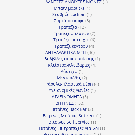
προϊόν
1
ΛΑΝΤΖΕΣ ΑΝΟΙΧΤΕΣ ΜΟΝΕΣ
1
1
προϊόν
Μπαιν μαρι s/s
1
προϊόν
1
Σταθμός cocktail
1
3
προϊόν
Συρτάρια καφέ
3
12
προϊόντα
Τραπέζια
12
προϊόντα
2
Τραπέζι απλύτων
2
προϊόντα
6
Τραπέζι επιτοίχιο
6
4
προϊόντα
Τραπέζι κέντρου
4
προϊόντα
36
ΑΝΤΑΛΛΑΚΤΙΚΑ MTH
36
προϊόντα
1
Βαλβίδες αποσυμπίεσης
1
4
προϊόν
Κλείστρα-Κλειδαριές
4
1
προϊόντα
Λάστιχα
1
προϊόν
2
Μεντεσέδες
2
προϊόντα
4
Ράουλα-Πλαστικά μέρη
4
1
προϊόντα
Υγειονομικές γωνίες
1
5
προϊόν
ΑΤΑΞΙΝΟΜΗΤΑ
5
153
προϊόντα
ΒΙΤΡΙΝΕΣ
153
προϊόντα
3
Βιτρίνες Back Bar
3
προϊόντα
1
Βιτρίνες Mπύρας Subzero
1
1
προϊόν
Βιτρίνες Self Service
1
προϊόν
1
Βιτρίνες Επιτραπέζιες για GN
1
15
προϊόν
Βιτρίνες Θερμαινόμενες
15