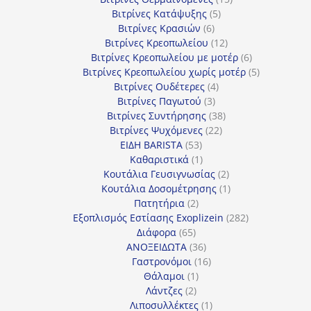
5
προϊόντα
Βιτρίνες Κατάψυξης
5
6
προϊόντα
Βιτρίνες Κρασιών
6
προϊόντα
12
Βιτρίνες Κρεοπωλείου
12
προϊόντα
6
Βιτρίνες Κρεοπωλείου με μοτέρ
6
προϊόντα
5
Βιτρίνες Κρεοπωλείου χωρίς μοτέρ
5
4
προϊόντα
Βιτρίνες Ουδέτερες
4
3
προϊόντα
Βιτρίνες Παγωτού
3
προϊόντα
38
Βιτρίνες Συντήρησης
38
22
προϊόντα
Βιτρίνες Ψυχόμενες
22
53
προϊόντα
ΕΙΔΗ BARISTA
53
προϊόντα
1
Καθαριστικά
1
προϊόν
2
Κουτάλια Γευσιγνωσίας
2
προϊόντα
1
Κουτάλια Δοσομέτρησης
1
2
προϊόν
Πατητήρια
2
προϊόντα
282
Εξοπλισμός Εστίασης Exoplizein
282
65
προϊόντα
Διάφορα
65
προϊόντα
36
ΑΝΟΞΕΙΔΩΤΑ
36
προϊόντα
16
Γαστρονόμοι
16
1
προϊόντα
Θάλαμοι
1
2
προϊόν
Λάντζες
2
προϊόντα
1
Λιποσυλλέκτες
1