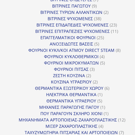
9
προϊόντα
ΒΙΤΡΙΝΕΣ ΠΑΓΩΤΟΥ
9
προϊόντα
2
ΒΙΤΡΙΝΕΣ ΤΥΡΙΩΝ ΑΛΛΑΝΤΙΚΩΝ
2
38
προϊόντα
ΒΙΤΡΙΝΕΣ ΨΥΧΟΜΕΝΕΣ
38
προϊόντα
23
ΒΙΤΡΙΝΕΣ ΕΠΙΔΑΠΕΔΙΕΣ ΨΥΧΟΜΕΝΕΣ
23
προϊόντα
11
ΒΙΤΡΙΝΕΣ ΕΠΙΤΡΑΠΕΖΙΕΣ ΨΥΧΟΜΕΝΕΣ
11
25
προϊόντ
ΕΠΑΓΓΕΛΜΑΤΙΚΟΙ ΦΟΥΡΝΟΙ
25
5
προϊόντα
ΑΝΟΞΕΙΔΩΤΕΣ ΒΑΣΕΙΣ
5
προϊόντα
8
ΦΟΥΡΝΟΙ ΚΥΚΛ/ΚΟΙ ΑΤΜΟΥ DIRECT STEAM
8
4
προϊόν
ΦΟΥΡΝΟΙ ΚΥΚΛΟΘΕΡΜΙΚΟΙ
4
προϊόντα
5
ΦΟΥΡΝΟΙ ΜΙΚΡΟΚΥΜΑΤΩΝ
5
3
προϊόντα
ΦΟΥΡΝΟΙ ΠΙΤΣΑΣ
3
2
προϊόντα
ΖΕΣΤΗ ΚΟΥΖΙΝΑ
2
προϊόντα
2
ΚΟΥΖΙΝΑ ΥΓΡΑΕΡΙΟΥ
2
προϊόντα
6
ΘΕΡΜΑΝΤΙΚΑ ΕΞΩΤΕΡΙΚΟΥ ΧΩΡΟΥ
6
1
προϊόντα
ΗΛΕΚΤΡΙΚΑ ΘΕΡΜΑΝΤΙΚΑ
1
5
προϊόν
ΘΕΡΜΑΝΤΙΚΑ ΥΓΡΑΕΡΙΟΥ
5
προϊόντα
1
ΜΗΧΑΝΕΣ ΠΑΡΑΓΩΓΗΣ ΠΑΓΟΥ
1
προϊόν
1
ΠΟΥ ΠΑΡΑΓΟΥΝ ΣΚΛΗΡΟ ΧΙΟΝΙ
1
προϊόν
12
ΜΗΧΑΝΗΜΑΤΑ ΑΡΤΟΠΟΙΕΙΑΣ-ΖΑΧΑΡΟΠΛΑΣΤΙΚΗΣ
12
4
προϊ
ΜΙΞΕΡ ΖΑΧΑΡΟΠΛΑΣΤΙΚΗΣ
4
προϊόντα
7
ΤΑΧΥΖΥΜΩΤΗΡΙΑ ΠΙΤΣΑΡΙΑΣ ΚΑΙ ΑΡΤΟΠΟΙΕΙΩΝ
7