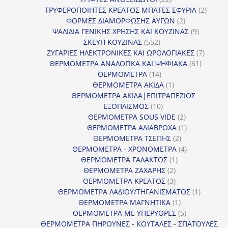
προϊόντα
2
ΤΡΥΦΕΡΟΠΟΙΗΤΕΣ ΚΡΕΑΤΟΣ ΜΠΑΤΕΣ ΣΦΥΡΙΑ
2
2
προϊόν
ΦΟΡΜΕΣ ΔΙΑΜΟΡΦΩΣΗΣ ΑΥΓΩΝ
2
προϊόντα
9
ΨΑΛΙΔΙΑ ΓΕΝΙΚΗΣ ΧΡΗΣΗΣ ΚΑΙ ΚΟΥΖΙΝΑΣ
9
552
προϊόντα
ΣΚΕΥΗ ΚΟΥΖΙΝΑΣ
552
προϊόντα
7
ΖΥΓΑΡΙΕΣ ΗΛΕΚΤΡΟΝΙΚΕΣ ΚΑΙ ΩΡΟΛΟΓΙΑΚΕΣ
7
61
προϊόν
ΘΕΡΜΟΜΕΤΡΑ ΑΝΑΛΟΓΙΚΑ ΚΑΙ ΨΗΦΙΑΚΑ
61
14
προϊόντ
ΘΕΡΜΟΜΕΤΡΑ
14
προϊόντα
1
ΘΕΡΜΟΜΕΤΡΑ ΑΚΙΔΑ
1
προϊόν
ΘΕΡΜΟΜΕΤΡΑ ΑΚΙΔΑ|ΕΠΙΤΡΑΠΕΖΙΟΣ
10
ΕΞΟΠΛΙΣΜΟΣ
10
προϊόντα
2
ΘΕΡΜΟΜΕΤΡΑ SOUS VIDE
2
προϊόντα
1
ΘΕΡΜΟΜΕΤΡΑ ΑΔΙΑΒΡΟΧΑ
1
2
προϊόν
ΘΕΡΜΟΜΕΤΡΑ ΤΣΕΠΗΣ
2
προϊόντα
4
ΘΕΡΜΟΜΕΤΡΑ - ΧΡΟΝΟΜΕΤΡΑ
4
1
προϊόντα
ΘΕΡΜΟΜΕΤΡΑ ΓΑΛΑΚΤΟΣ
1
2
προϊόν
ΘΕΡΜΟΜΕΤΡΑ ΖΑΧΑΡΗΣ
2
προϊόντα
3
ΘΕΡΜΟΜΕΤΡΑ ΚΡΕΑΤΟΣ
3
προϊόντα
1
ΘΕΡΜΟΜΕΤΡΑ ΛΑΔΙΟΥ/ΤΗΓΑΝΙΣΜΑΤΟΣ
1
1
προϊόν
ΘΕΡΜΟΜΕΤΡΑ ΜΑΓΝΗΤΙΚΑ
1
προϊόν
5
ΘΕΡΜΟΜΕΤΡΑ ΜΕ ΥΠΕΡΥΘΡΕΣ
5
προϊόντα
ΘΕΡΜΟΜΕΤΡΑ ΠΗΡΟΥΝΕΣ - ΚΟΥΤΑΛΕΣ - ΣΠΑΤΟΥΛΕΣ