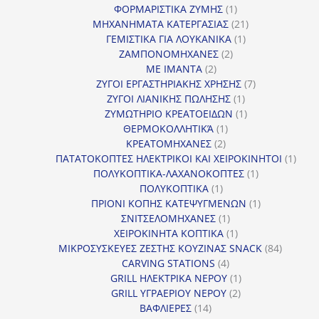
1
προϊό
ΦΟΡΜΑΡΙΣΤΙΚΑ ΖΥΜΗΣ
1
προϊόν
21
ΜΗΧΑΝΗΜΑΤΑ ΚΑΤΕΡΓΑΣΙΑΣ
21
1
προϊόντα
ΓΕΜΙΣΤΙΚΑ ΓΙΑ ΛΟΥΚΑΝΙΚΑ
1
2
προϊόν
ΖΑΜΠΟΝΟΜΗΧΑΝΕΣ
2
2
προϊόντα
ΜΕ ΙΜΑΝΤΑ
2
προϊόντα
7
ΖΥΓΟΙ ΕΡΓΑΣΤΗΡΙΑΚΗΣ ΧΡΗΣΗΣ
7
1
προϊόντα
ΖΥΓΟΙ ΛΙΑΝΙΚΗΣ ΠΩΛΗΣΗΣ
1
προϊόν
1
ΖΥΜΩΤΗΡΙΟ ΚΡΕΑΤΟΕΙΔΩΝ
1
1
προϊόν
ΘΕΡΜΟΚΟΛΛΗΤΙΚΆ
1
2
προϊόν
ΚΡΕΑΤΟΜΗΧΑΝΕΣ
2
προϊόντα
1
ΠΑΤΑΤΟΚΟΠΤΕΣ ΗΛΕΚΤΡΙΚΟΙ ΚΑΙ ΧΕΙΡΟΚΙΝΗΤΟΙ
1
1
προϊ
ΠΟΛΥΚΟΠΤΙΚΑ-ΛΑΧΑΝΟΚΟΠΤΕΣ
1
1
προϊόν
ΠΟΛΥΚΟΠΤΙΚΑ
1
προϊόν
1
ΠΡΙΟΝΙ ΚΟΠΗΣ ΚΑΤΕΨΥΓΜΕΝΩΝ
1
1
προϊόν
ΣΝΙΤΣΕΛΟΜΗΧΑΝΕΣ
1
προϊόν
1
ΧΕΙΡΟΚΙΝΗΤΑ ΚΟΠΤΙΚΑ
1
προϊόν
84
ΜΙΚΡΟΣΥΣΚΕΥΕΣ ΖΕΣΤΗΣ ΚΟΥΖΙΝΑΣ SNACK
84
4
προϊόντ
CARVING STATIONS
4
προϊόντα
1
GRILL ΗΛΕΚΤΡΙΚΑ ΝΕΡΟΥ
1
2
προϊόν
GRILL ΥΓΡΑΕΡΙΟΥ ΝΕΡΟΥ
2
14
προϊόντα
ΒΑΦΛΙΕΡΕΣ
14