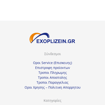
22,50€.
91,50€.
είναι:
68,63€.
Σύνδεσμοι
Οροι Service (Επισκευης)
Επιστροφη προϊοντων
Τροποι Πληρωμης
Τροποι Αποστολης
Τροποι Παραγγελιας
Οροι Χρησης – Πολιτικη Απορρητου
Κατηγορίες