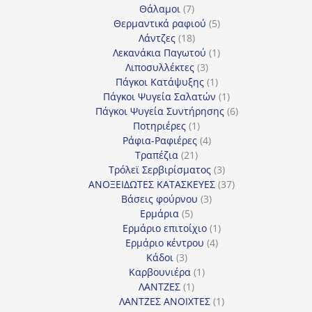
7
προϊόν
Θάλαμοι
7
προϊόντα
5
Θερμαντικά ραφιού
5
18
προϊόντα
Λάντζες
18
προϊόντα
1
Λεκανάκια Παγωτού
1
3
προϊόν
Λιποσυλλέκτες
3
προϊόντα
1
Πάγκοι Κατάψυξης
1
προϊόν
1
Πάγκοι Ψυγεία Σαλατών
1
προϊόν
6
Πάγκοι Ψυγεία Συντήρησης
6
1
προϊόντα
Ποτηριέρες
1
προϊόν
4
Ράφια-Ραφιέρες
4
21
προϊόντα
Τραπέζια
21
προϊόντα
3
Τρόλεϊ Σερβιρίσματος
3
προϊόντα
37
ΑΝΟΞΕΙΔΩΤΕΣ ΚΑΤΑΣΚΕΥΕΣ
37
3
προϊόντα
Βάσεις φούρνου
3
5
προϊόντα
Ερμάρια
5
προϊόντα
1
Ερμάριο επιτοίχιο
1
4
προϊόν
Ερμάριο κέντρου
4
3
προϊόντα
Κάδοι
3
προϊόντα
1
Καρβουνιέρα
1
1
προϊόν
ΛΑΝΤΖΕΣ
1
προϊόν
1
ΛΑΝΤΖΕΣ ΑΝΟΙΧΤΕΣ
1