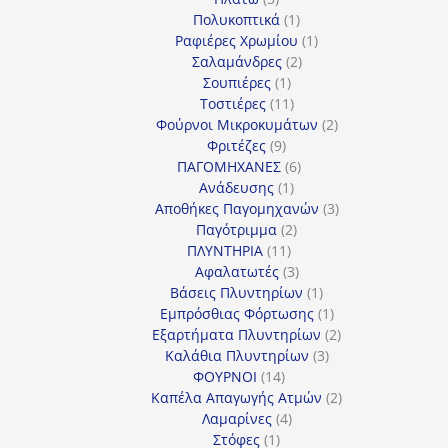
προϊόντα
1
Πολυκοπτικά
1
προϊόν
1
Ραφιέρες Χρωμίου
1
2
προϊόν
Σαλαμάνδρες
2
1
προϊόντα
Σουπιέρες
1
προϊόν
11
Τοστιέρες
11
προϊόντα
2
Φούρνοι Μικροκυμάτων
2
9
προϊόντα
Φριτέζες
9
προϊόντα
6
ΠΑΓΟΜΗΧΑΝΕΣ
6
1
προϊόντα
Ανάδευσης
1
προϊόν
3
Αποθήκες Παγομηχανών
3
2
προϊόντα
Παγότριμμα
2
11
προϊόντα
ΠΛΥΝΤΗΡΙΑ
11
προϊόντα
3
Αφαλατωτές
3
προϊόντα
1
Βάσεις Πλυντηρίων
1
προϊόν
1
Εμπρόσθιας Φόρτωσης
1
προϊόν
2
Εξαρτήματα Πλυντηρίων
2
3
προϊόντα
Καλάθια Πλυντηρίων
3
14
προϊόντα
ΦΟΥΡΝΟΙ
14
προϊόντα
2
Καπέλα Απαγωγής Ατμών
2
4
προϊόντα
Λαμαρίνες
4
1
προϊόντα
Στόφες
1