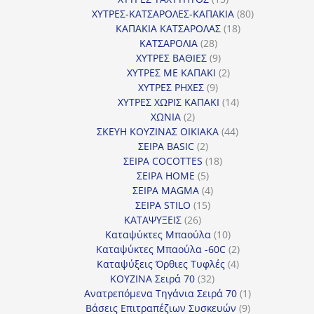
προϊόντα
80
ΧΥΤΡΕΣ-ΚΑΤΣΑΡΟΛΕΣ-ΚΑΠΑΚΙΑ
80
18
προϊόντα
ΚΑΠΑΚΙΑ ΚΑΤΣΑΡΟΛΑΣ
18
28
προϊόντα
ΚΑΤΣΑΡΟΛΙΑ
28
προϊόντα
9
ΧΥΤΡΕΣ ΒΑΘΙΕΣ
9
προϊόντα
2
ΧΥΤΡΕΣ ΜΕ ΚΑΠΑΚΙ
2
9
προϊόντα
ΧΥΤΡΕΣ ΡΗΧΕΣ
9
προϊόντα
14
ΧΥΤΡΕΣ ΧΩΡΙΣ ΚΑΠΑΚΙ
14
2
προϊόντα
ΧΩΝΙΑ
2
προϊόντα
44
ΣΚΕΥΗ ΚΟΥΖΙΝΑΣ ΟΙΚΙΑΚΑ
44
2
προϊόντα
ΣΕΙΡΑ BASIC
2
προϊόντα
18
ΣΕΙΡΑ COCOTTES
18
5
προϊόντα
ΣΕΙΡΑ HOME
5
προϊόντα
4
ΣΕΙΡΑ MAGMA
4
15
προϊόντα
ΣΕΙΡΑ STILO
15
26
προϊόντα
ΚΑΤΑΨΥΞΕΙΣ
26
προϊόντα
10
Καταψύκτες Μπαούλα
10
προϊόντα
2
Καταψύκτες Μπαούλα -60C
2
4
προϊόντα
Καταψύξεις Όρθιες Τυφλές
4
32
προϊόντα
ΚΟΥΖΙΝΑ Σειρά 70
32
προϊόντα
1
Ανατρεπόμενα Τηγάνια Σειρά 70
1
9
προϊόν
Βάσεις Επιτραπέζιων Συσκευών
9