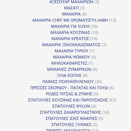
προϊόντα
3
ΑΞΕΣΟΥΑΡ ΜΑΧΑΙΡΙΩΝ
3
3
προϊόντα
ΜΑΣΑΤΙ
3
προϊόντα
6
ΜΑΧΑΙΡΙΑ
6
προϊόντα
13
ΜΑΧΑΙΡΙΑ CHEF ΜΕ ΧΡΩΜΑΤΙΣΤΗ ΛΑΒΗ
13
16
προϊόντ
ΜΑΧΑΙΡΙΑ ΓΙΑ SUSHI
16
προϊόντα
10
ΜΑΧΑΙΡΙΑ ΚΟΥΖΙΝΑΣ
10
10
προϊόντα
ΜΑΧΑΙΡΙΑ ΚΡΕΑΤΟΣ
10
προϊόντα
7
ΜΑΧΑΙΡΙΑ ΞΕΚΟΚΚΑΛΙΣΜΑΤΟΣ
7
1
προϊόντα
ΜΑΧΑΙΡΙΑ ΤΥΡΙΟΥ
1
προϊόν
3
ΜΑΧΑΙΡΙΑ ΨΩΜΙΟΥ
3
1
προϊόντα
ΜΗΛΟΚΑΘΑΡΙΣΤΕΣ
1
προϊόν
5
ΜΗΧΑΝΕΣ ΖΥΜΑΡΙΚΩΝ
5
8
προϊόντα
ΞΥΛΑ ΚΟΠΗΣ
8
προϊόντα
20
ΠΛΑΚΕΣ ΠΟΛΥΑΙΘΥΛΕΝΙΟΥ
20
προϊόντα
6
ΠΡΕΣΣΕΣ ΣΚΟΡΔΟΥ - ΠΑΤΑΤΑΣ ΚΑΙ ΓΟΥΔΙ
6
9
προϊόντα
ΡΟΔΕΣ ΠΙΤΣΑΣ & ΖΥΜΗΣ
9
προϊόντα
67
ΣΠΑΤΟΥΛΕΣ ΚΟΥΖΙΝΑΣ ΚΑΙ ΠΑΡΟΥΣΙΑΣΗΣ
67
6
προϊόντ
ΣΠΑΤΟΥΛΕΣ NYLON
6
προϊόντα
14
ΣΠΑΤΟΥΛΕΣ ΖΑΧΑΡΟΠΛΑΣΤΙΚΗΣ
14
5
προϊόντα
ΣΠΑΤΟΥΛΕΣ ΙΣΙΕΣ ΜΑΚΡΙΕΣ
5
2
προϊόντα
ΣΠΑΤΟΥΛΕΣ ΞΥΛΙΝΕΣ
2
προϊόντα
22
ΤΡΙΦΤΕΣ ΑΝΟΞΕΙΔΩΤΟΙ
22