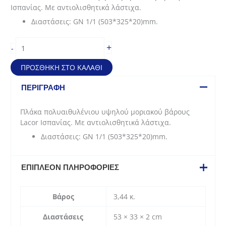
was:
τιμή
Ισπανίας. Με αντιολισθητικά λάστιχα.
42,90€.
είναι:
Διαστάσεις: GN 1/1 (503*325*20)mm.
32,18€.
Πλάκα
+
-
πολυαιθυλένιου
με
ΠΡΟΣΘΉΚΗ ΣΤΟ ΚΑΛΆΘΙ
αντιολισθητικά
λάστιχα
ΠΕΡΙΓΡΑΦΉ
GN
1/1
Πλάκα πολυαιθυλένιου υψηλού μοριακού βάρους
(503*325*20)mm
Lacor Ισπανίας. Με αντιολισθητικά λάστιχα.
ποσότητα
Διαστάσεις: GN 1/1 (503*325*20)mm.
ΕΠΙΠΛΈΟΝ ΠΛΗΡΟΦΟΡΊΕΣ
Βάρος
3,44 κ.
Διαστάσεις
53 × 33 × 2 cm