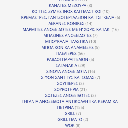
προϊόν
8
ΚΑΝΑΤΕΣ ΜΕΖΟΥΡΑ
8
προϊόντα
10
ΚΟΠΤΕΣ ΖΥΜΗΣ INOX ΚΑΙ ΠΛΑΣΤΙΚΟΙ
10
προϊόντα
6
ΚΡΕΜΑΣΤΡΕΣ, ΓΑΝΤΖΟΙ ΕΡΓΑΛΕΙΩΝ ΚΑΙ ΤΣΙΓΚΕΛΙΑ
6
14
προϊ
ΛΕΚΑΝΕΣ ΚΩΝΙΚΕΣ
14
προϊόντα
16
ΜΑΡΜΙΤΕΣ ΑΝΟΞΕΙΔΩΤΕΣ ΜΕ Η' ΧΩΡΙΣ ΚΑΠΑΚΙ
16
7
προϊ
ΜΠΑΣΙΝΕΣ ΑΝΟΞΕΙΔΩΤΕΣ
7
10
προϊόντα
ΜΠΟΥΚΑΛΙΑ ΠΛΑΣΤΙΚΑ
10
προϊόντα
5
ΜΠΩΛ ΚΩΝΙΚΑ ΑΝΑΜΕΙΞΗΣ
5
56
προϊόντα
ΠΑΕΛΙΕΡΕΣ
56
προϊόντα
5
ΡΑΒΔΟΙ ΠΑΡΑΓΓΕΛΙΩΝ
5
29
προϊόντα
ΣΑΓΑΝΑΚΙΑ
29
προϊόντα
16
ΣΙΝΟΥΑ ΑΝΟΞΕΙΔΩΤΑ
16
προϊόντα
7
ΣΙΦΟΝ ΣΑΝΤΙΓΥΣ ΚΑΙ ΣΟΔΑΣ
7
2
προϊόντα
ΣΟΥΠΙΕΡΕΣ
2
προϊόντα
21
ΣΟΥΡΩΤΗΡΙΑ
21
προϊόντα
2
ΣΩΤΕΖΕΣ ΑΝΟΞΕΙΔΩΤΕΣ
2
προϊόντα
ΤΗΓΑΝΙΑ ΑΝΟΞΕΙΔΩΤΑ-ΑΝΤΙΚΟΛΛΗΤΙΚΑ-ΚΕΡΑΜΙΚΑ-
155
ΠΕΤΡΙΝΑ
155
7
προϊόντα
GRILL
7
προϊόντα
2
GRILL ΠΛΑΤΩ
2
8
προϊόντα
WOK
8