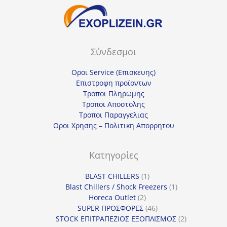
Σύνδεσμοι
Οροι Service (Επισκευης)
Επιστροφη προϊοντων
Τροποι Πληρωμης
Τροποι Αποστολης
Τροποι Παραγγελιας
Οροι Χρησης – Πολιτικη Απορρητου
Κατηγορίες
1
BLAST CHILLERS
1
προϊόν
1
Blast Chillers / Shock Freezers
1
2
προϊόν
Horeca Outlet
2
προϊόντα
46
SUPER ΠΡΟΣΦΟΡΕΣ
46
προϊόντα
2
STOCK ΕΠΙΤΡΑΠΕΖΙΟΣ ΕΞΟΠΛΙΣΜΟΣ
2