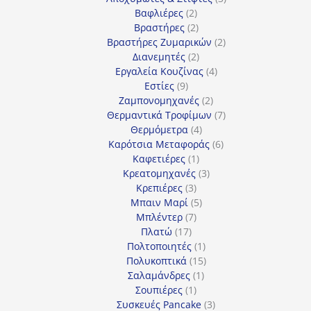
2
προϊόντα
Βαφλιέρες
2
προϊόντα
2
Βραστήρες
2
προϊόντα
2
Βραστήρες Ζυμαρικών
2
2
προϊόντα
Διανεμητές
2
προϊόντα
4
Εργαλεία Κουζίνας
4
9
προϊόντα
Εστίες
9
προϊόντα
2
Ζαμπονομηχανές
2
προϊόντα
7
Θερμαντικά Τροφίμων
7
4
προϊόντα
Θερμόμετρα
4
προϊόντα
6
Καρότσια Μεταφοράς
6
1
προϊόντα
Καφετιέρες
1
προϊόν
3
Κρεατομηχανές
3
3
προϊόντα
Κρεπιέρες
3
προϊόντα
5
Μπαιν Μαρί
5
7
προϊόντα
Μπλέντερ
7
17
προϊόντα
Πλατώ
17
προϊόντα
1
Πολτοποιητές
1
προϊόν
15
Πολυκοπτικά
15
1
προϊόντα
Σαλαμάνδρες
1
1
προϊόν
Σουπιέρες
1
προϊόν
3
Συσκευές Pancake
3