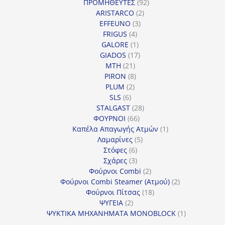
προϊόντα
92
ΠΡΟΜΗΘΕΥΤΕΣ
92
2
προϊόντα
ARISTARCO
2
3
προϊόντα
EFFEUNO
3
4
προϊόντα
FRIGUS
4
προϊόντα
1
GALORE
1
προϊόν
17
GIADOS
17
21
προϊόντα
MTH
21
προϊόντα
8
PIRON
8
2
προϊόντα
PLUM
2
6
προϊόντα
SLS
6
προϊόντα
28
STALGAST
28
66
προϊόντα
ΦΟΥΡΝΟΙ
66
προϊόντα
1
Καπέλα Απαγωγής Ατμών
1
5
προϊόν
Λαμαρίνες
5
6
προϊόντα
Στόφες
6
προϊόντα
3
Σχάρες
3
προϊόντα
2
Φούρνοι Combi
2
προϊόντα
2
Φούρνοι Combi Steamer (Ατμού)
2
18
προϊόντα
Φούρνοι Πίτσας
18
2
προϊόντα
ΨΥΓΕΙΑ
2
προϊόντα
1
ΨΥΚΤΙΚΑ ΜΗΧΑΝΗΜΑΤΑ MONOBLOCK
1
προϊόν