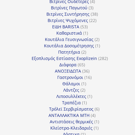
4
προϊόντα
Βιτρίνες Ουδέτερες
4
3
προϊόντα
Βιτρίνες Παγωτού
3
προϊόντα
38
Βιτρίνες Συντήρησης
38
22
προϊόντα
Βιτρίνες Ψυχόμενες
22
53
προϊόντα
ΕΙΔΗ BARISTA
53
προϊόντα
1
Καθαριστικά
1
προϊόν
2
Κουτάλια Γευσιγνωσίας
2
προϊόντα
1
Κουτάλια Δοσομέτρησης
1
2
προϊόν
Πατητήρια
2
προϊόντα
282
Εξοπλισμός Εστίασης Exoplizein
282
65
προϊόντα
Διάφορα
65
προϊόντα
36
ΑΝΟΞΕΙΔΩΤΑ
36
προϊόντα
16
Γαστρονόμοι
16
1
προϊόντα
Θάλαμοι
1
2
προϊόν
Λάντζες
2
προϊόντα
1
Λιποσυλλέκτες
1
1
προϊόν
Τραπέζια
1
προϊόν
6
Τρόλεϊ Σερβιρίσματος
6
4
προϊόντα
ΑΝΤΑΛΛΑΚΤΙΚΑ MTH
4
προϊόντα
1
Αντιστάσεις θερμικές
1
1
προϊόν
Κλείστρα-Κλειδαριές
1
1
προϊόν
Λάστιχα
1