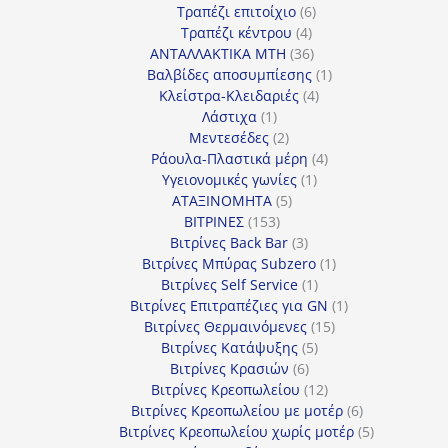
προϊόντα
6
Τραπέζι επιτοίχιο
6
4
προϊόντα
Τραπέζι κέντρου
4
προϊόντα
36
ΑΝΤΑΛΛΑΚΤΙΚΑ MTH
36
προϊόντα
1
Βαλβίδες αποσυμπίεσης
1
4
προϊόν
Κλείστρα-Κλειδαριές
4
1
προϊόντα
Λάστιχα
1
προϊόν
2
Μεντεσέδες
2
προϊόντα
4
Ράουλα-Πλαστικά μέρη
4
1
προϊόντα
Υγειονομικές γωνίες
1
5
προϊόν
ΑΤΑΞΙΝΟΜΗΤΑ
5
153
προϊόντα
ΒΙΤΡΙΝΕΣ
153
προϊόντα
3
Βιτρίνες Back Bar
3
προϊόντα
1
Βιτρίνες Mπύρας Subzero
1
1
προϊόν
Βιτρίνες Self Service
1
προϊόν
1
Βιτρίνες Επιτραπέζιες για GN
1
15
προϊόν
Βιτρίνες Θερμαινόμενες
15
5
προϊόντα
Βιτρίνες Κατάψυξης
5
6
προϊόντα
Βιτρίνες Κρασιών
6
προϊόντα
12
Βιτρίνες Κρεοπωλείου
12
προϊόντα
6
Βιτρίνες Κρεοπωλείου με μοτέρ
6
προϊόντα
5
Βιτρίνες Κρεοπωλείου χωρίς μοτέρ
5