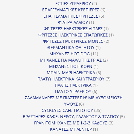
2
προϊόντα
ΕΣΤΙΕΣ ΥΓΡΑΕΡΙΟΥ
2
προϊόντα
6
ΕΠΑΓΓΕΛΜΑΤΙΚΕΣ ΚΡΕΠΙΕΡΕΣ
6
5
προϊόντα
ΕΠΑΓΓΕΛΜΑΤΙΚΕΣ ΦΡΙΤΕΖΕΣ
5
1
προϊόντα
ΦΙΛΤΡΑ ΛΑΔΙΟΥ
1
προϊόν
1
ΦΡΙΤΕΖΕΣ ΗΛΕΚΤΡΙΚΕΣ ΔΙΠΛΕΣ
1
προϊόν
1
ΦΡΙΤΕΖΕΣ ΗΛΕΚΤΡΙΚΕΣ ΕΠΑΓΩΓΙΚΕΣ
1
2
προϊόν
ΦΡΙΤΕΖΕΣ ΗΛΕΚΤΡΙΚΕΣ ΜΟΝΕΣ
2
1
προϊόντα
ΘΕΡΜΑΝΤΙΚΑ ΦΑΓΗΤΟΥ
1
11
προϊόν
ΜΗΧΑΝΕΣ HOT DOG
11
προϊόντα
2
ΜΗΧΑΝΕΣ ΓΙΑ ΜΑΛΛΙ ΤΗΣ ΓΡΙΑΣ
2
1
προϊόντα
ΜΗΧΑΝΕΣ ΠΟΠ ΚΟΡΝ
1
προϊόν
6
ΜΠΑΙΝ ΜΑΡΙ ΗΛΕΚΤΡΙΚΑ
6
προϊόντα
7
ΠΛΑΤΩ ΗΛΕΚΤΡΙΚΑ ΚΑΙ ΥΓΡΑΕΡΙΟΥ
7
1
προϊόντα
ΠΛΑΤΩ ΗΛΕΚΤΡΙΚΑ
1
6
προϊόν
ΠΛΑΤΩ ΥΓΡΑΕΡΙΟΥ
6
προϊόντα
ΣΑΛΑΜΑΝΔΡΕΣ ΜΕ ΠΙΑΣΤΡΕΣ Η' ΜΕ ΑΥΞΟΜΕΙΩΣΗ
6
ΥΨΟΥΣ
6
προϊόντα
35
ΣΥΣΚΕΥΕΣ CAFE-ΠΑΓΩΤΟΥ
35
προϊόντα
5
ΒΡΑΣΤΗΡΕΣ ΚΑΦΕ, ΝΕΡΟΥ, ΓΑΛΑΚΤΟΣ & ΤΣΑΓΙΟΥ
5
3
προϊ
ΓΡΑΝΙΤΟΜΗΧΑΝΕΣ ΜΕ 1-2-3 ΚΑΔΟΥΣ
3
1
προϊόντα
ΚΑΝΑΤΕΣ ΜΠΛΕΝΤΕΡ
1