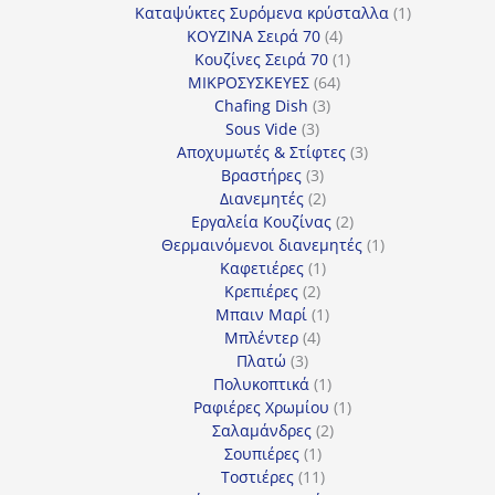
προϊόντα
1
Καταψύκτες Συρόμενα κρύσταλλα
1
4
προϊόν
ΚΟΥΖΙΝΑ Σειρά 70
4
προϊόντα
1
Κουζίνες Σειρά 70
1
64
προϊόν
ΜΙΚΡΟΣΥΣΚΕΥΕΣ
64
3
προϊόντα
Chafing Dish
3
3
προϊόντα
Sous Vide
3
προϊόντα
3
Αποχυμωτές & Στίφτες
3
3
προϊόντα
Βραστήρες
3
προϊόντα
2
Διανεμητές
2
προϊόντα
2
Εργαλεία Κουζίνας
2
προϊόντα
1
Θερμαινόμενοι διανεμητές
1
1
προϊόν
Καφετιέρες
1
2
προϊόν
Κρεπιέρες
2
προϊόντα
1
Μπαιν Μαρί
1
4
προϊόν
Μπλέντερ
4
3
προϊόντα
Πλατώ
3
προϊόντα
1
Πολυκοπτικά
1
προϊόν
1
Ραφιέρες Χρωμίου
1
2
προϊόν
Σαλαμάνδρες
2
1
προϊόντα
Σουπιέρες
1
προϊόν
11
Τοστιέρες
11