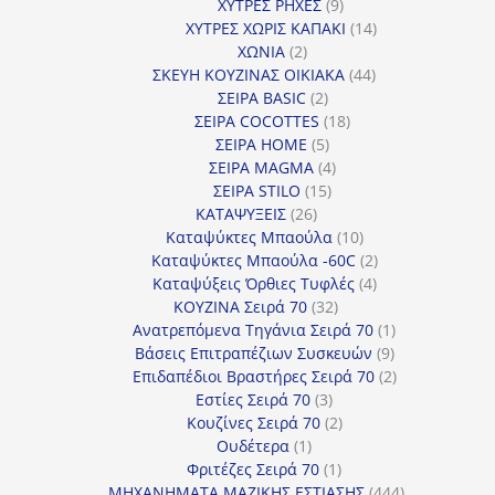
9
προϊόντα
ΧΥΤΡΕΣ ΡΗΧΕΣ
9
προϊόντα
14
ΧΥΤΡΕΣ ΧΩΡΙΣ ΚΑΠΑΚΙ
14
2
προϊόντα
ΧΩΝΙΑ
2
προϊόντα
44
ΣΚΕΥΗ ΚΟΥΖΙΝΑΣ ΟΙΚΙΑΚΑ
44
2
προϊόντα
ΣΕΙΡΑ BASIC
2
προϊόντα
18
ΣΕΙΡΑ COCOTTES
18
5
προϊόντα
ΣΕΙΡΑ HOME
5
προϊόντα
4
ΣΕΙΡΑ MAGMA
4
15
προϊόντα
ΣΕΙΡΑ STILO
15
26
προϊόντα
ΚΑΤΑΨΥΞΕΙΣ
26
προϊόντα
10
Καταψύκτες Μπαούλα
10
προϊόντα
2
Καταψύκτες Μπαούλα -60C
2
4
προϊόντα
Καταψύξεις Όρθιες Τυφλές
4
32
προϊόντα
ΚΟΥΖΙΝΑ Σειρά 70
32
προϊόντα
1
Ανατρεπόμενα Τηγάνια Σειρά 70
1
9
προϊόν
Βάσεις Επιτραπέζιων Συσκευών
9
προϊόντα
2
Επιδαπέδιοι Βραστήρες Σειρά 70
2
3
προϊόντα
Εστίες Σειρά 70
3
προϊόντα
2
Κουζίνες Σειρά 70
2
1
προϊόντα
Ουδέτερα
1
προϊόν
1
Φριτέζες Σειρά 70
1
προϊόν
444
ΜΗΧΑΝΗΜΑΤΑ ΜΑΖΙΚΗΣ ΕΣΤΙΑΣΗΣ
444