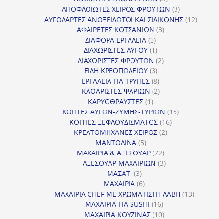
προϊόντα
3
ΑΠΟΦΛΟΙΩΤΕΣ ΧΕΙΡΟΣ ΦΡΟΥΤΩΝ
3
προϊόντα
12
ΑΥΓΟΔΑΡΤΕΣ ΑΝΟΞΕΙΔΩΤΟΙ ΚΑΙ ΣΙΛΙΚΟΝΗΣ
12
3
προϊόν
ΑΦΑΙΡΕΤΕΣ ΚΟΤΣΑΝΙΩΝ
3
3
προϊόντα
ΔΙΑΦΟΡΑ ΕΡΓΑΛΕΙΑ
3
προϊόντα
1
ΔΙΑΧΩΡΙΣΤΕΣ ΑΥΓΟΥ
1
προϊόν
2
ΔΙΑΧΩΡΙΣΤΕΣ ΦΡΟΥΤΩΝ
2
3
προϊόντα
ΕΙΔΗ ΚΡΕΟΠΩΛΕΙΟΥ
3
προϊόντα
8
ΕΡΓΑΛΕΙΑ ΓΙΑ ΤΡΥΠΕΣ
8
προϊόντα
2
ΚΑΘΑΡΙΣΤΕΣ ΨΑΡΙΩΝ
2
1
προϊόντα
ΚΑΡΥΟΘΡΑΥΣΤΕΣ
1
προϊόν
15
ΚΟΠΤΕΣ ΑΥΓΩΝ-ΖΥΜΗΣ-ΤΥΡΙΩΝ
15
16
προϊόντα
ΚΟΠΤΕΣ ΞΕΦΛΟΥΔΙΣΜΑΤΟΣ
16
2
προϊόντα
ΚΡΕΑΤΟΜΗΧΑΝΕΣ ΧΕΙΡΟΣ
2
5
προϊόντα
ΜΑΝΤΟΛΙΝΑ
5
προϊόντα
72
ΜΑΧΑΙΡΙΑ & ΑΞΕΣΟΥΑΡ
72
προϊόντα
3
ΑΞΕΣΟΥΑΡ ΜΑΧΑΙΡΙΩΝ
3
3
προϊόντα
ΜΑΣΑΤΙ
3
προϊόντα
6
ΜΑΧΑΙΡΙΑ
6
προϊόντα
13
ΜΑΧΑΙΡΙΑ CHEF ΜΕ ΧΡΩΜΑΤΙΣΤΗ ΛΑΒΗ
13
16
προϊόντ
ΜΑΧΑΙΡΙΑ ΓΙΑ SUSHI
16
προϊόντα
10
ΜΑΧΑΙΡΙΑ ΚΟΥΖΙΝΑΣ
10