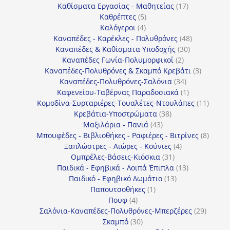
προϊόντα
17
Καθίσματα Εργασίας - Μαθητείας
17
5
προϊόντα
Καθρέπτες
5
4
προϊόντα
Καλόγεροι
4
προϊόντα
48
Καναπέδες - Καρέκλες - Πολυθρόνες
48
30
προϊόντα
Καναπέδες & Καθίσματα Υποδοχής
30
2
προϊόντα
Καναπέδες Γωνία-Πολυμορφικοί
2
προϊόντα
3
Καναπέδες-Πολυθρόνες & Σκαμπό Κρεβάτι
3
34
προϊόντ
Καναπέδες-Πολυθρόνες-Σαλόνια
34
προϊόντα
1
Καφενείου-Ταβέρνας Παραδοσιακά
1
προϊόν
11
Κομοδίνα-Συρταριέρες-Τουαλέτες-Ντουλάπες
11
38
προϊόν
Κρεβάτια-Υποστρώματα
38
43
προϊόντα
Μαξιλάρια - Πανιά
43
προϊόντα
8
Μπουφέδες - Βιβλιοθήκες - Ραφιέρες - Βιτρίνες
8
4
προϊό
Ξαπλώστρες - Αιώρες - Κούνιες
4
31
προϊόντα
Ομπρέλες-Βάσεις-Κιόσκια
31
προϊόντα
13
Παιδικά - Εφηβικά - Λοιπά Έπιπλα
13
13
προϊόντα
Παιδικό - Εφηβικό Δωμάτιο
13
1
προϊόντα
Παπουτσοθήκες
1
4
προϊόν
Πουφ
4
προϊόντα
29
Σαλόνια-Καναπέδες-Πολυθρόνες-Μπερζέρες
29
30
προϊόν
Σκαμπό
30