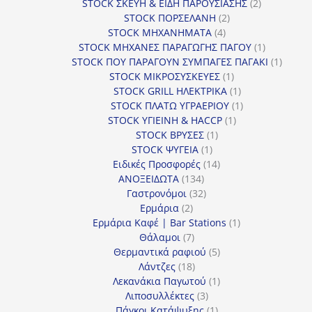
προϊόντα
2
STOCK ΣΚΕΥΗ & ΕΙΔΗ ΠΑΡΟΥΣΙΑΣΗΣ
2
2
προϊόντα
STOCK ΠΟΡΣΕΛΑΝΗ
2
4
προϊόντα
STOCK ΜΗΧΑΝΗΜΑΤΑ
4
προϊόντα
1
STOCK ΜΗΧΑΝΕΣ ΠΑΡΑΓΩΓΗΣ ΠΑΓΟΥ
1
προϊόν
1
STOCK ΠΟΥ ΠΑΡΑΓΟΥΝ ΣΥΜΠΑΓΕΣ ΠΑΓΑΚΙ
1
1
προϊόν
STOCK ΜΙΚΡΟΣΥΣΚΕΥΕΣ
1
προϊόν
1
STOCK GRILL ΗΛΕΚΤΡΙΚΑ
1
προϊόν
1
STOCK ΠΛΑΤΩ ΥΓΡΑΕΡΙΟΥ
1
1
προϊόν
STOCK ΥΓΙΕΙΝΗ & HACCP
1
1
προϊόν
STOCK ΒΡΥΣΕΣ
1
1
προϊόν
STOCK ΨΥΓΕΙΑ
1
προϊόν
14
Ειδικές Προσφορές
14
134
προϊόντα
ΑΝΟΞΕΙΔΩΤΑ
134
προϊόντα
32
Γαστρονόμοι
32
2
προϊόντα
Ερμάρια
2
προϊόντα
1
Ερμάρια Καφέ | Bar Stations
1
7
προϊόν
Θάλαμοι
7
προϊόντα
5
Θερμαντικά ραφιού
5
18
προϊόντα
Λάντζες
18
προϊόντα
1
Λεκανάκια Παγωτού
1
3
προϊόν
Λιποσυλλέκτες
3
προϊόντα
1
Πάγκοι Κατάψυξης
1