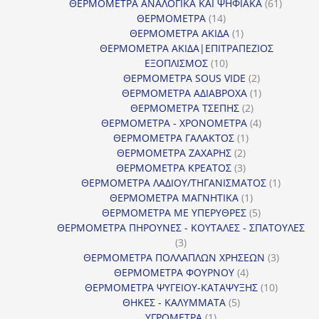
61
προϊόν
ΘΕΡΜΟΜΕΤΡΑ ΑΝΑΛΟΓΙΚΑ ΚΑΙ ΨΗΦΙΑΚΑ
61
14
προϊόντ
ΘΕΡΜΟΜΕΤΡΑ
14
προϊόντα
1
ΘΕΡΜΟΜΕΤΡΑ ΑΚΙΔΑ
1
προϊόν
ΘΕΡΜΟΜΕΤΡΑ ΑΚΙΔΑ|ΕΠΙΤΡΑΠΕΖΙΟΣ
10
ΕΞΟΠΛΙΣΜΟΣ
10
προϊόντα
2
ΘΕΡΜΟΜΕΤΡΑ SOUS VIDE
2
προϊόντα
1
ΘΕΡΜΟΜΕΤΡΑ ΑΔΙΑΒΡΟΧΑ
1
2
προϊόν
ΘΕΡΜΟΜΕΤΡΑ ΤΣΕΠΗΣ
2
προϊόντα
4
ΘΕΡΜΟΜΕΤΡΑ - ΧΡΟΝΟΜΕΤΡΑ
4
1
προϊόντα
ΘΕΡΜΟΜΕΤΡΑ ΓΑΛΑΚΤΟΣ
1
2
προϊόν
ΘΕΡΜΟΜΕΤΡΑ ΖΑΧΑΡΗΣ
2
προϊόντα
3
ΘΕΡΜΟΜΕΤΡΑ ΚΡΕΑΤΟΣ
3
προϊόντα
1
ΘΕΡΜΟΜΕΤΡΑ ΛΑΔΙΟΥ/ΤΗΓΑΝΙΣΜΑΤΟΣ
1
1
προϊόν
ΘΕΡΜΟΜΕΤΡΑ ΜΑΓΝΗΤΙΚΑ
1
προϊόν
5
ΘΕΡΜΟΜΕΤΡΑ ΜΕ ΥΠΕΡΥΘΡΕΣ
5
προϊόντα
ΘΕΡΜΟΜΕΤΡΑ ΠΗΡΟΥΝΕΣ - ΚΟΥΤΑΛΕΣ - ΣΠΑΤΟΥΛΕΣ
3
3
προϊόντα
3
ΘΕΡΜΟΜΕΤΡΑ ΠΟΛΛΑΠΛΩΝ ΧΡΗΣΕΩΝ
3
4
προϊόντ
ΘΕΡΜΟΜΕΤΡΑ ΦΟΥΡΝΟΥ
4
προϊόντα
10
ΘΕΡΜΟΜΕΤΡΑ ΨΥΓΕΙΟΥ-ΚΑΤΑΨΥΞΗΣ
10
5
προϊόντα
ΘΗΚΕΣ - ΚΑΛΥΜΜΑΤΑ
5
1
προϊόντα
ΥΓΡΟΜΕΤΡΑ
1