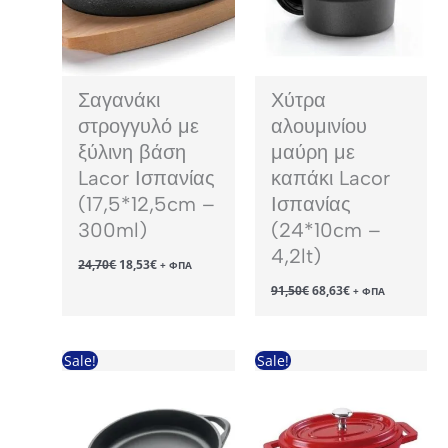
Σαγανάκι
Χύτρα
στρογγυλό με
αλουμινίου
ξύλινη βάση
μαύρη με
Lacor Ισπανίας
καπάκι Lacor
(17,5*12,5cm –
Ισπανίας
300ml)
(24*10cm –
4,2lt)
Original
Η
24,70
€
18,53
€
+ ΦΠΑ
price
τρέχουσα
Original
Η
91,50
€
68,63
€
was:
τιμή
+ ΦΠΑ
price
τρέχουσα
24,70€.
είναι:
was:
τιμή
18,53€.
91,50€.
είναι:
68,63€.
Sale!
Sale!