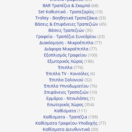
προϊόντα
68
BAR Τραπέζια & Σκαμπό
68
προϊόντα
10
Set Καθιστικά - Τραπεζαρίες
10
προϊόντα
33
Trolley - Βοηθητικά Τραπεζάκια
33
προϊόντα
45
Βάσεις & Επιφάνειες Τραπεζιών
45
35
προϊόντα
Βάσεις Τραπεζιών
35
προϊόντα
23
Γραφεία - Τραπέζια Συνεδρίου
23
77
προϊόντα
Διακόσμηση - Μικροέπιπλα
77
77
προϊόντα
Διάφορα Μικροέπιπλα
77
προϊόντα
100
Εξοπλισμός Γραφείου
100
186
προϊόντα
Εξωτερικός Χώρος
186
776
προϊόντα
Έπιπλα
776
προϊόντα
6
Έπιπλα TV - Κονσόλες
6
32
προϊόντα
Έπιπλα Σαλονιού
32
προϊόντα
76
Έπιπλα Υπνοδωματίου
76
10
προϊόντα
Επιφάνειες Τραπεζιών
10
1
προϊόντα
Ερμάρια - Ντουλάπες
1
354
προϊόν
Εσωτερικός Χώρος
354
111
προϊόντα
Καθίσματα
111
προϊόντα
199
Καθίσματα - Τραπέζια
199
προϊόντα
77
Καθίσματα Γραφείου-Υποδοχής
77
30
προϊόντα
Καθίσματα Διευθυντικά
30