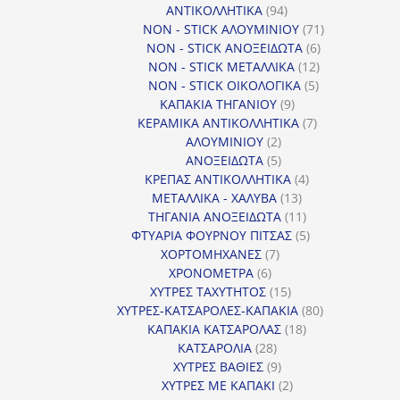
προϊόντα
94
ΑΝΤΙΚΟΛΛΗΤΙΚΑ
94
προϊόντα
71
NON - STICK ΑΛΟΥΜΙΝΙΟΥ
71
6
προϊόντα
NON - STICK ΑΝΟΞΕΙΔΩΤΑ
6
12
προϊόντα
NON - STICK ΜΕΤΑΛΛΙΚΑ
12
5
προϊόντα
NON - STICK ΟΙΚΟΛΟΓΙΚΑ
5
9
προϊόντα
ΚΑΠΑΚΙΑ ΤΗΓΑΝΙΟΥ
9
προϊόντα
7
ΚΕΡΑΜΙΚΑ ΑΝΤΙΚΟΛΛΗΤΙΚΑ
7
2
προϊόντα
ΑΛΟΥΜΙΝΙΟΥ
2
προϊόντα
5
ΑΝΟΞΕΙΔΩΤΑ
5
προϊόντα
4
ΚΡΕΠΑΣ ΑΝΤΙΚΟΛΛΗΤΙΚΑ
4
13
προϊόντα
ΜΕΤΑΛΛΙΚΑ - ΧΑΛΥΒΑ
13
προϊόντα
11
ΤΗΓΑΝΙΑ ΑΝΟΞΕΙΔΩΤΑ
11
προϊόντα
5
ΦΤΥΑΡΙΑ ΦΟΥΡΝΟΥ ΠΙΤΣΑΣ
5
7
προϊόντα
ΧΟΡΤΟΜΗΧΑΝΕΣ
7
6
προϊόντα
ΧΡΟΝΟΜΕΤΡΑ
6
προϊόντα
15
ΧΥΤΡΕΣ ΤΑΧΥΤΗΤΟΣ
15
προϊόντα
80
ΧΥΤΡΕΣ-ΚΑΤΣΑΡΟΛΕΣ-ΚΑΠΑΚΙΑ
80
18
προϊόντα
ΚΑΠΑΚΙΑ ΚΑΤΣΑΡΟΛΑΣ
18
28
προϊόντα
ΚΑΤΣΑΡΟΛΙΑ
28
προϊόντα
9
ΧΥΤΡΕΣ ΒΑΘΙΕΣ
9
προϊόντα
2
ΧΥΤΡΕΣ ΜΕ ΚΑΠΑΚΙ
2