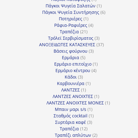
προϊόν
1
Πάγκοι Ψυγεία Σαλατών
1
προϊόν
6
Πάγκοι Ψυγεία Συντήρησης
6
1
προϊόντα
Ποτηριέρες
1
προϊόν
4
Ράφια-Ραφιέρες
4
21
προϊόντα
Τραπέζια
21
προϊόντα
3
Τρόλεϊ Σερβιρίσματος
3
προϊόντα
37
ΑΝΟΞΕΙΔΩΤΕΣ ΚΑΤΑΣΚΕΥΕΣ
37
3
προϊόντα
Βάσεις φούρνου
3
5
προϊόντα
Ερμάρια
5
προϊόντα
1
Ερμάριο επιτοίχιο
1
4
προϊόν
Ερμάριο κέντρου
4
3
προϊόντα
Κάδοι
3
προϊόντα
1
Καρβουνιέρα
1
1
προϊόν
ΛΑΝΤΖΕΣ
1
προϊόν
1
ΛΑΝΤΖΕΣ ΑΝΟΙΧΤΕΣ
1
προϊόν
1
ΛΑΝΤΖΕΣ ΑΝΟΙΧΤΕΣ ΜΟΝΕΣ
1
1
προϊόν
Μπαιν μαρι s/s
1
προϊόν
1
Σταθμός cocktail
1
3
προϊόν
Συρτάρια καφέ
3
12
προϊόντα
Τραπέζια
12
προϊόντα
2
Τραπέζι απλύτων
2