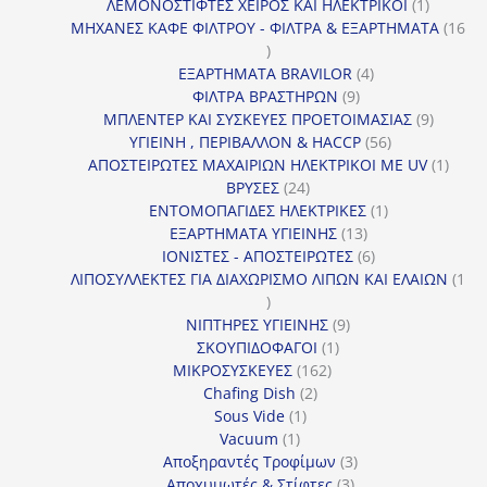
προϊόν
1
ΛΕΜΟΝΟΣΤΙΦΤΕΣ ΧΕΙΡΟΣ ΚΑΙ ΗΛΕΚΤΡΙΚΟΙ
1
προϊόν
ΜΗΧΑΝΕΣ ΚΑΦΕ ΦΙΛΤΡΟΥ - ΦΙΛΤΡΑ & ΕΞΑΡΤΗΜΑΤΑ
16
16
προϊόντα
4
ΕΞΑΡΤΗΜΑΤΑ BRAVILOR
4
9
προϊόντα
ΦΙΛΤΡΑ ΒΡΑΣΤΗΡΩΝ
9
προϊόντα
9
ΜΠΛΕΝΤΕΡ ΚΑΙ ΣΥΣΚΕΥΕΣ ΠΡΟΕΤΟΙΜΑΣΙΑΣ
9
56
προϊόντ
ΥΓΙΕΙΝΗ , ΠΕΡΙΒΑΛΛΟΝ & HACCP
56
προϊόντα
1
ΑΠΟΣΤΕΙΡΩΤΕΣ ΜΑΧΑΙΡΙΩΝ ΗΛΕΚΤΡΙΚΟΙ ΜΕ UV
1
24
προϊό
ΒΡΥΣΕΣ
24
προϊόντα
1
ΕΝΤΟΜΟΠΑΓΙΔΕΣ ΗΛΕΚΤΡΙΚΕΣ
1
13
προϊόν
ΕΞΑΡΤΗΜΑΤΑ ΥΓΙΕΙΝΗΣ
13
προϊόντα
6
ΙΟΝΙΣΤΕΣ - ΑΠΟΣΤΕΙΡΩΤΕΣ
6
προϊόντα
ΛΙΠΟΣΥΛΛΕΚΤΕΣ ΓΙΑ ΔΙΑΧΩΡΙΣΜΟ ΛΙΠΩΝ ΚΑΙ ΕΛΑΙΩΝ
1
1
προϊόν
9
ΝΙΠΤΗΡΕΣ ΥΓΙΕΙΝΗΣ
9
1
προϊόντα
ΣΚΟΥΠΙΔΟΦΑΓΟΙ
1
162
προϊόν
ΜΙΚΡΟΣΥΣΚΕΥΕΣ
162
2
προϊόντα
Chafing Dish
2
1
προϊόντα
Sous Vide
1
1
προϊόν
Vacuum
1
προϊόν
3
Αποξηραντές Τροφίμων
3
3
προϊόντα
Αποχυμωτές & Στίφτες
3