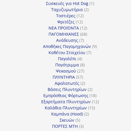
προϊόντα
1
Συσκευές για Hot Dog
1
2
προϊόν
Ταχυζυμωτήρια
2
12
προϊόντα
Τοστιέρες
12
12
προϊόντα
Φριτέζες
12
προϊόντα
12
ΝΕΑ ΠΡΟΪΟΝΤΑ
12
προϊόντα
68
ΠΑΓΟΜΗΧΑΝΕΣ
68
7
προϊόντα
Ανάδευσης
7
προϊόντα
9
Αποθήκες Παγομηχανών
9
7
προϊόντα
Καθέτου Στοιχείου
7
4
προϊόντα
Παγολέπι
4
προϊόντα
8
Παγότριμμα
8
27
προϊόντα
Ψεκασμού
27
57
προϊόντα
ΠΛΥΝΤΗΡΙΑ
57
προϊόντα
2
Αφαλατωτές
2
προϊόντα
2
Βάσεις Πλυντηρίων
2
προϊόντα
18
Εμπρόσθιας Φόρτωσης
18
προϊόντα
12
Εξαρτήματα Πλυντηρίων
12
15
προϊόντα
Καλάθια Πλυντηρίων
15
2
προϊόντα
Καμπάνα (Hood)
2
5
προϊόντα
Σκευών
5
προϊόντα
3
ΠΟΡΤΕΣ MTH
3