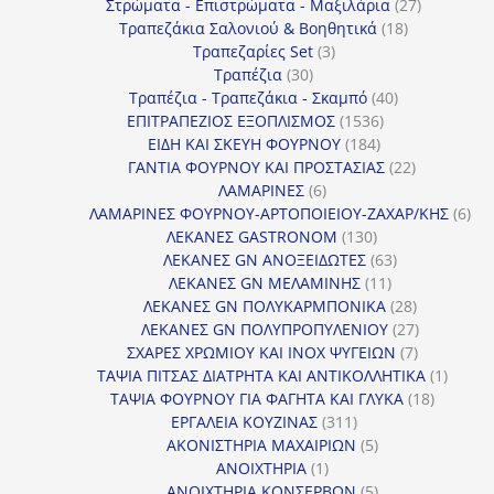
προϊόντα
27
Στρώματα - Επιστρώματα - Μαξιλάρια
27
18
προϊόντα
Τραπεζάκια Σαλονιού & Βοηθητικά
18
3
προϊόντα
Τραπεζαρίες Set
3
30
προϊόντα
Τραπέζια
30
προϊόντα
40
Τραπέζια - Τραπεζάκια - Σκαμπό
40
1536
προϊόντα
ΕΠΙΤΡΑΠΕΖΙΟΣ ΕΞΟΠΛΙΣΜΟΣ
1536
184
προϊόντα
ΕΙΔΗ ΚΑΙ ΣΚΕΥΗ ΦΟΥΡΝΟΥ
184
προϊόντα
22
ΓΑΝΤΙΑ ΦΟΥΡΝΟΥ ΚΑΙ ΠΡΟΣΤΑΣΙΑΣ
22
6
προϊόντα
ΛΑΜΑΡΙΝΕΣ
6
προϊόντα
6
ΛΑΜΑΡΙΝΕΣ ΦΟΥΡΝΟΥ-ΑΡΤΟΠΟΙΕΙΟΥ-ΖΑΧΑΡ/ΚΗΣ
6
130
προ
ΛΕΚΑΝΕΣ GASTRONOM
130
προϊόντα
63
ΛΕΚΑΝΕΣ GN ΑΝΟΞΕΙΔΩΤΕΣ
63
11
προϊόντα
ΛΕΚΑΝΕΣ GN ΜΕΛΑΜΙΝΗΣ
11
προϊόντα
28
ΛΕΚΑΝΕΣ GN ΠΟΛΥΚΑΡΜΠΟΝΙΚΑ
28
προϊόντα
27
ΛΕΚΑΝΕΣ GN ΠΟΛΥΠΡΟΠΥΛΕΝΙΟΥ
27
7
προϊόντα
ΣΧΑΡΕΣ ΧΡΩΜΙΟΥ ΚΑΙ INOX ΨΥΓΕΙΩΝ
7
προϊόντα
1
ΤΑΨΙΑ ΠΙΤΣΑΣ ΔΙΑΤΡΗΤΑ ΚΑΙ ΑΝΤΙΚΟΛΛΗΤΙΚΑ
1
18
προϊόν
ΤΑΨΙΑ ΦΟΥΡΝΟΥ ΓΙΑ ΦΑΓΗΤΑ ΚΑΙ ΓΛΥΚΑ
18
311
προϊόντ
ΕΡΓΑΛΕΙΑ ΚΟΥΖΙΝΑΣ
311
προϊόντα
5
ΑΚΟΝΙΣΤΗΡΙΑ ΜΑΧΑΙΡΙΩΝ
5
1
προϊόντα
ΑΝΟΙΧΤΗΡΙΑ
1
προϊόν
5
ΑΝΟΙΧΤΗΡΙΑ ΚΟΝΣΕΡΒΩΝ
5