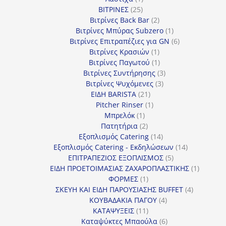
25
προϊόν
ΒΙΤΡΙΝΕΣ
25
προϊόντα
2
Βιτρίνες Back Bar
2
προϊόντα
1
Βιτρίνες Mπύρας Subzero
1
προϊόν
6
Βιτρίνες Επιτραπέζιες για GN
6
1
προϊόντα
Βιτρίνες Κρασιών
1
προϊόν
1
Βιτρίνες Παγωτού
1
προϊόν
3
Βιτρίνες Συντήρησης
3
3
προϊόντα
Βιτρίνες Ψυχόμενες
3
21
προϊόντα
ΕΙΔΗ BARISTA
21
προϊόντα
1
Pitcher Rinser
1
1
προϊόν
Μπρελόκ
1
προϊόν
2
Πατητήρια
2
προϊόντα
14
Εξοπλισμός Catering
14
προϊόντα
14
Εξοπλισμός Catering - Εκδηλώσεων
14
5
προϊόντα
ΕΠΙΤΡΑΠΕΖΙΟΣ ΕΞΟΠΛΙΣΜΟΣ
5
προϊόντα
1
ΕΙΔΗ ΠΡΟΕΤΟΙΜΑΣΙΑΣ ΖΑΧΑΡΟΠΛΑΣΤΙΚΗΣ
1
1
προϊόν
ΦΟΡΜΕΣ
1
προϊόν
4
ΣΚΕΥΗ ΚΑΙ ΕΙΔΗ ΠΑΡΟΥΣΙΑΣΗΣ BUFFET
4
4
προϊόντα
ΚΟΥΒΑΔΑΚΙΑ ΠΑΓΟΥ
4
11
προϊόντα
ΚΑΤΑΨΥΞΕΙΣ
11
προϊόντα
6
Καταψύκτες Μπαούλα
6