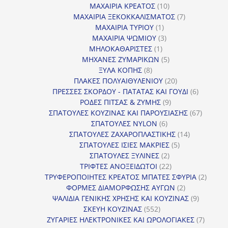
10
προϊόντα
ΜΑΧΑΙΡΙΑ ΚΡΕΑΤΟΣ
10
προϊόντα
7
ΜΑΧΑΙΡΙΑ ΞΕΚΟΚΚΑΛΙΣΜΑΤΟΣ
7
1
προϊόντα
ΜΑΧΑΙΡΙΑ ΤΥΡΙΟΥ
1
προϊόν
3
ΜΑΧΑΙΡΙΑ ΨΩΜΙΟΥ
3
1
προϊόντα
ΜΗΛΟΚΑΘΑΡΙΣΤΕΣ
1
προϊόν
5
ΜΗΧΑΝΕΣ ΖΥΜΑΡΙΚΩΝ
5
8
προϊόντα
ΞΥΛΑ ΚΟΠΗΣ
8
προϊόντα
20
ΠΛΑΚΕΣ ΠΟΛΥΑΙΘΥΛΕΝΙΟΥ
20
προϊόντα
6
ΠΡΕΣΣΕΣ ΣΚΟΡΔΟΥ - ΠΑΤΑΤΑΣ ΚΑΙ ΓΟΥΔΙ
6
9
προϊόντα
ΡΟΔΕΣ ΠΙΤΣΑΣ & ΖΥΜΗΣ
9
προϊόντα
67
ΣΠΑΤΟΥΛΕΣ ΚΟΥΖΙΝΑΣ ΚΑΙ ΠΑΡΟΥΣΙΑΣΗΣ
67
6
προϊόντ
ΣΠΑΤΟΥΛΕΣ NYLON
6
προϊόντα
14
ΣΠΑΤΟΥΛΕΣ ΖΑΧΑΡΟΠΛΑΣΤΙΚΗΣ
14
5
προϊόντα
ΣΠΑΤΟΥΛΕΣ ΙΣΙΕΣ ΜΑΚΡΙΕΣ
5
2
προϊόντα
ΣΠΑΤΟΥΛΕΣ ΞΥΛΙΝΕΣ
2
προϊόντα
22
ΤΡΙΦΤΕΣ ΑΝΟΞΕΙΔΩΤΟΙ
22
προϊόντα
2
ΤΡΥΦΕΡΟΠΟΙΗΤΕΣ ΚΡΕΑΤΟΣ ΜΠΑΤΕΣ ΣΦΥΡΙΑ
2
2
προϊόν
ΦΟΡΜΕΣ ΔΙΑΜΟΡΦΩΣΗΣ ΑΥΓΩΝ
2
προϊόντα
9
ΨΑΛΙΔΙΑ ΓΕΝΙΚΗΣ ΧΡΗΣΗΣ ΚΑΙ ΚΟΥΖΙΝΑΣ
9
552
προϊόντα
ΣΚΕΥΗ ΚΟΥΖΙΝΑΣ
552
προϊόντα
7
ΖΥΓΑΡΙΕΣ ΗΛΕΚΤΡΟΝΙΚΕΣ ΚΑΙ ΩΡΟΛΟΓΙΑΚΕΣ
7