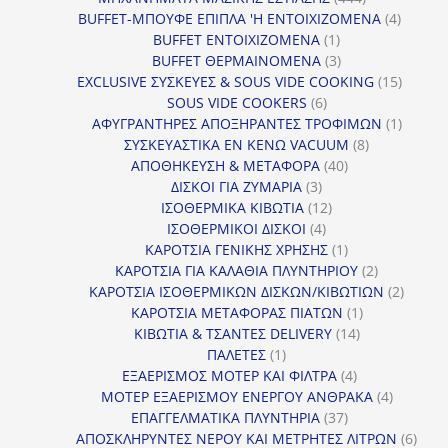
προϊόντα
4
BUFFET-ΜΠΟΥΦΕ ΕΠΙΠΛΑ 'Η ΕΝΤΟΙΧΙΖΟΜΕΝΑ
4
1
προϊόν
BUFFET ΕΝΤΟΙΧΙΖΟΜΕΝΑ
1
προϊόν
3
BUFFET ΘΕΡΜΑΙΝΟΜΕΝΑ
3
προϊόντα
15
EXCLUSIVE ΣΥΣΚΕΥΕΣ & SOUS VIDE COOKING
15
6
προϊόν
SOUS VIDE COOKERS
6
προϊόντα
1
ΑΦΥΓΡΑΝΤΗΡΕΣ ΑΠΟΞΗΡΑΝΤΕΣ ΤΡΟΦΙΜΩΝ
1
8
προϊόν
ΣΥΣΚΕΥΑΣΤΙΚΑ ΕΝ ΚΕΝΩ VACUUM
8
40
προϊόντα
ΑΠΟΘΗΚΕΥΣΗ & ΜΕΤΑΦΟΡΑ
40
3
προϊόντα
ΔΙΣΚΟΙ ΓΙΑ ΖΥΜΑΡΙΑ
3
προϊόντα
12
ΙΣΟΘΕΡΜΙΚΑ ΚΙΒΩΤΙΑ
12
4
προϊόντα
ΙΣΟΘΕΡΜΙΚΟΙ ΔΙΣΚΟΙ
4
προϊόντα
1
ΚΑΡΟΤΣΙΑ ΓΕΝΙΚΗΣ ΧΡΗΣΗΣ
1
προϊόν
2
ΚΑΡΟΤΣΙΑ ΓΙΑ ΚΑΛΑΘΙΑ ΠΛΥΝΤΗΡΙΟΥ
2
προϊόντα
2
ΚΑΡΟΤΣΙΑ ΙΣΟΘΕΡΜΙΚΩΝ ΔΙΣΚΩΝ/ΚΙΒΩΤΙΩΝ
2
1
προϊόν
ΚΑΡΟΤΣΙΑ ΜΕΤΑΦΟΡΑΣ ΠΙΑΤΩΝ
1
14
προϊόν
ΚΙΒΩΤΙΑ & ΤΣΑΝΤΕΣ DELIVERY
14
1
προϊόντα
ΠΑΛΕΤΕΣ
1
προϊόν
4
ΕΞΑΕΡΙΣΜΟΣ ΜΟΤΕΡ ΚΑΙ ΦΙΛΤΡΑ
4
προϊόντα
4
ΜΟΤΕΡ ΕΞΑΕΡΙΣΜΟΥ ΕΝΕΡΓΟΥ ΑΝΘΡΑΚΑ
4
37
προϊόντ
ΕΠΑΓΓΕΛΜΑΤΙΚΑ ΠΛΥΝΤΗΡΙΑ
37
προϊόντα
6
ΑΠΟΣΚΛΗΡΥΝΤΕΣ ΝΕΡΟΥ ΚΑΙ ΜΕΤΡΗΤΕΣ ΛΙΤΡΩΝ
6