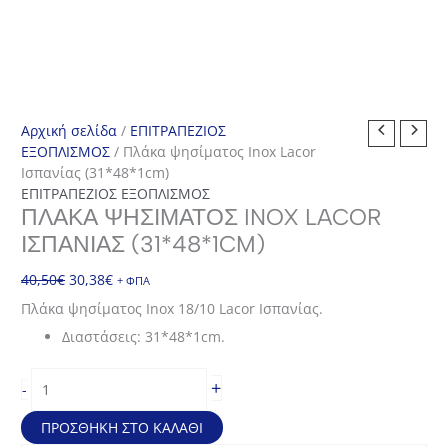
Αρχική σελίδα
/
ΕΠΙΤΡΑΠΕΖΙΟΣ
ΕΞΟΠΛΙΣΜΟΣ
/ Πλάκα ψησίματος Inox Lacor
Ισπανίας (31*48*1cm)
ΕΠΙΤΡΑΠΕΖΙΟΣ ΕΞΟΠΛΙΣΜΟΣ
ΠΛΆΚΑ ΨΗΣΊΜΑΤΟΣ INOX LACOR
ΙΣΠΑΝΊΑΣ (31*48*1CM)
Original
Η
40,50
€
30,38
€
+ ΦΠΑ
price
τρέχουσα
Πλάκα ψησίματος Inox 18/10 Lacor Ισπανίας.
was:
τιμή
Διαστάσεις: 31*48*1cm.
40,50€.
είναι:
30,38€.
Πλάκα
+
-
ψησίματος
Inox
ΠΡΟΣΘΉΚΗ ΣΤΟ ΚΑΛΆΘΙ
Lacor