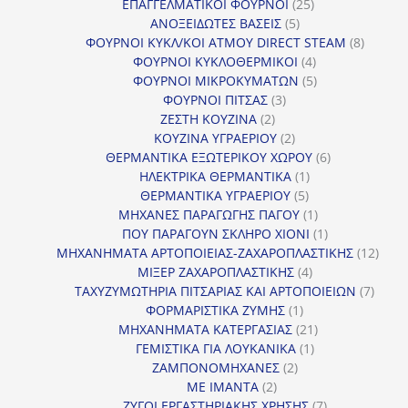
25
προϊόντ
ΕΠΑΓΓΕΛΜΑΤΙΚΟΙ ΦΟΥΡΝΟΙ
25
5
προϊόντα
ΑΝΟΞΕΙΔΩΤΕΣ ΒΑΣΕΙΣ
5
προϊόντα
8
ΦΟΥΡΝΟΙ ΚΥΚΛ/ΚΟΙ ΑΤΜΟΥ DIRECT STEAM
8
4
προϊόν
ΦΟΥΡΝΟΙ ΚΥΚΛΟΘΕΡΜΙΚΟΙ
4
προϊόντα
5
ΦΟΥΡΝΟΙ ΜΙΚΡΟΚΥΜΑΤΩΝ
5
3
προϊόντα
ΦΟΥΡΝΟΙ ΠΙΤΣΑΣ
3
2
προϊόντα
ΖΕΣΤΗ ΚΟΥΖΙΝΑ
2
προϊόντα
2
ΚΟΥΖΙΝΑ ΥΓΡΑΕΡΙΟΥ
2
προϊόντα
6
ΘΕΡΜΑΝΤΙΚΑ ΕΞΩΤΕΡΙΚΟΥ ΧΩΡΟΥ
6
1
προϊόντα
ΗΛΕΚΤΡΙΚΑ ΘΕΡΜΑΝΤΙΚΑ
1
5
προϊόν
ΘΕΡΜΑΝΤΙΚΑ ΥΓΡΑΕΡΙΟΥ
5
προϊόντα
1
ΜΗΧΑΝΕΣ ΠΑΡΑΓΩΓΗΣ ΠΑΓΟΥ
1
προϊόν
1
ΠΟΥ ΠΑΡΑΓΟΥΝ ΣΚΛΗΡΟ ΧΙΟΝΙ
1
προϊόν
12
ΜΗΧΑΝΗΜΑΤΑ ΑΡΤΟΠΟΙΕΙΑΣ-ΖΑΧΑΡΟΠΛΑΣΤΙΚΗΣ
12
4
προϊ
ΜΙΞΕΡ ΖΑΧΑΡΟΠΛΑΣΤΙΚΗΣ
4
προϊόντα
7
ΤΑΧΥΖΥΜΩΤΗΡΙΑ ΠΙΤΣΑΡΙΑΣ ΚΑΙ ΑΡΤΟΠΟΙΕΙΩΝ
7
1
προϊό
ΦΟΡΜΑΡΙΣΤΙΚΑ ΖΥΜΗΣ
1
προϊόν
21
ΜΗΧΑΝΗΜΑΤΑ ΚΑΤΕΡΓΑΣΙΑΣ
21
1
προϊόντα
ΓΕΜΙΣΤΙΚΑ ΓΙΑ ΛΟΥΚΑΝΙΚΑ
1
2
προϊόν
ΖΑΜΠΟΝΟΜΗΧΑΝΕΣ
2
2
προϊόντα
ΜΕ ΙΜΑΝΤΑ
2
προϊόντα
7
ΖΥΓΟΙ ΕΡΓΑΣΤΗΡΙΑΚΗΣ ΧΡΗΣΗΣ
7