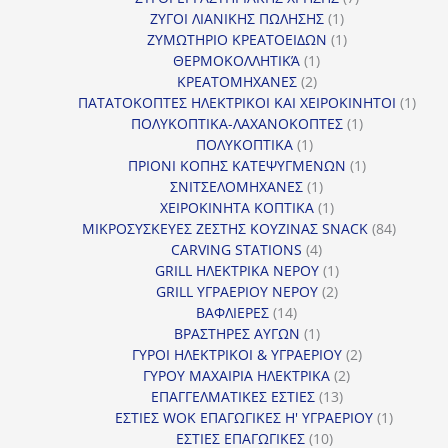
1
προϊόντα
ΖΥΓΟΙ ΛΙΑΝΙΚΗΣ ΠΩΛΗΣΗΣ
1
προϊόν
1
ΖΥΜΩΤΗΡΙΟ ΚΡΕΑΤΟΕΙΔΩΝ
1
1
προϊόν
ΘΕΡΜΟΚΟΛΛΗΤΙΚΆ
1
2
προϊόν
ΚΡΕΑΤΟΜΗΧΑΝΕΣ
2
προϊόντα
1
ΠΑΤΑΤΟΚΟΠΤΕΣ ΗΛΕΚΤΡΙΚΟΙ ΚΑΙ ΧΕΙΡΟΚΙΝΗΤΟΙ
1
1
προϊ
ΠΟΛΥΚΟΠΤΙΚΑ-ΛΑΧΑΝΟΚΟΠΤΕΣ
1
1
προϊόν
ΠΟΛΥΚΟΠΤΙΚΑ
1
προϊόν
1
ΠΡΙΟΝΙ ΚΟΠΗΣ ΚΑΤΕΨΥΓΜΕΝΩΝ
1
1
προϊόν
ΣΝΙΤΣΕΛΟΜΗΧΑΝΕΣ
1
προϊόν
1
ΧΕΙΡΟΚΙΝΗΤΑ ΚΟΠΤΙΚΑ
1
προϊόν
84
ΜΙΚΡΟΣΥΣΚΕΥΕΣ ΖΕΣΤΗΣ ΚΟΥΖΙΝΑΣ SNACK
84
4
προϊόντ
CARVING STATIONS
4
προϊόντα
1
GRILL ΗΛΕΚΤΡΙΚΑ ΝΕΡΟΥ
1
2
προϊόν
GRILL ΥΓΡΑΕΡΙΟΥ ΝΕΡΟΥ
2
14
προϊόντα
ΒΑΦΛΙΕΡΕΣ
14
προϊόντα
1
ΒΡΑΣΤΗΡΕΣ ΑΥΓΩΝ
1
προϊόν
2
ΓΥΡΟΙ ΗΛΕΚΤΡΙΚΟΙ & ΥΓΡΑΕΡΙΟΥ
2
2
προϊόντα
ΓΥΡΟΥ ΜΑΧΑΙΡΙΑ ΗΛΕΚΤΡΙΚΑ
2
13
προϊόντα
ΕΠΑΓΓΕΛΜΑΤΙΚΕΣ ΕΣΤΙΕΣ
13
προϊόντα
1
ΕΣΤΙΕΣ WOK ΕΠΑΓΩΓΙΚΕΣ Η' ΥΓΡΑΕΡΙΟΥ
1
10
προϊόν
ΕΣΤΙΕΣ ΕΠΑΓΩΓΙΚΕΣ
10