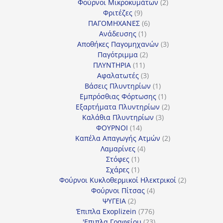
προϊόντα
2
Φούρνοι Μικροκυμάτων
2
9
προϊόντα
Φριτέζες
9
προϊόντα
6
ΠΑΓΟΜΗΧΑΝΕΣ
6
1
προϊόντα
Ανάδευσης
1
προϊόν
3
Αποθήκες Παγομηχανών
3
2
προϊόντα
Παγότριμμα
2
11
προϊόντα
ΠΛΥΝΤΗΡΙΑ
11
προϊόντα
3
Αφαλατωτές
3
προϊόντα
1
Βάσεις Πλυντηρίων
1
προϊόν
1
Εμπρόσθιας Φόρτωσης
1
προϊόν
2
Εξαρτήματα Πλυντηρίων
2
3
προϊόντα
Καλάθια Πλυντηρίων
3
14
προϊόντα
ΦΟΥΡΝΟΙ
14
προϊόντα
2
Καπέλα Απαγωγής Ατμών
2
4
προϊόντα
Λαμαρίνες
4
1
προϊόντα
Στόφες
1
προϊόν
1
Σχάρες
1
προϊόν
2
Φούρνοι Κυκλοθερμικοί Ηλεκτρικοί
2
4
προϊόντα
Φούρνοι Πίτσας
4
2
προϊόντα
ΨΥΓΕΙΑ
2
προϊόντα
776
Έπιπλα Exoplizein
776
προϊόντα
23
'Επιπλα Γραφείου
23