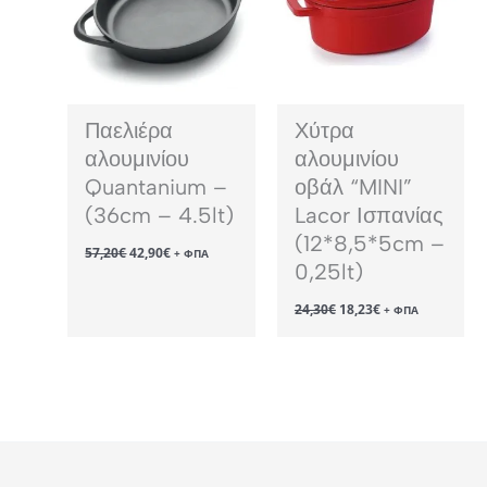
Παελιέρα
Χύτρα
αλουμινίου
αλουμινίου
Quantanium –
οβάλ “MINI”
(36cm – 4.5lt)
Lacor Ισπανίας
(12*8,5*5cm –
Original
Η
57,20
€
42,90
€
+ ΦΠΑ
price
τρέχουσα
0,25lt)
was:
τιμή
57,20€.
είναι:
Original
Η
24,30
€
18,23
€
+ ΦΠΑ
42,90€.
price
τρέχουσα
was:
τιμή
24,30€.
είναι:
18,23€.