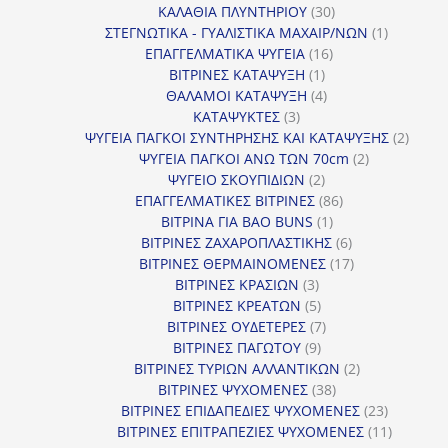
30
προϊ
ΚΑΛΑΘΙΑ ΠΛΥΝΤΗΡΙΟΥ
30
προϊόντα
1
ΣΤΕΓΝΩΤΙΚΑ - ΓΥΑΛΙΣΤΙΚΑ ΜΑΧΑΙΡ/ΝΩΝ
1
16
προϊόν
ΕΠΑΓΓΕΛΜΑΤΙΚΑ ΨΥΓΕΙΑ
16
1
προϊόντα
ΒΙΤΡΙΝΕΣ ΚΑΤΑΨΥΞΗ
1
προϊόν
4
ΘΑΛΑΜΟΙ ΚΑΤΑΨΥΞΗ
4
3
προϊόντα
ΚΑΤΑΨΥΚΤΕΣ
3
προϊόντα
2
ΨΥΓΕΙΑ ΠΑΓΚΟΙ ΣΥΝΤΗΡΗΣΗΣ ΚΑΙ ΚΑΤΑΨΥΞΗΣ
2
2
προϊό
ΨΥΓΕΙΑ ΠΑΓΚΟΙ ΑΝΩ ΤΩΝ 70cm
2
2
προϊόντα
ΨΥΓΕΙΟ ΣΚΟΥΠΙΔΙΩΝ
2
προϊόντα
86
ΕΠΑΓΓΕΛΜΑΤΙΚΕΣ ΒΙΤΡΙΝΕΣ
86
1
προϊόντα
ΒΙΤΡΙΝΑ ΓΙΑ BAO BUNS
1
προϊόν
6
ΒΙΤΡΙΝΕΣ ΖΑΧΑΡΟΠΛΑΣΤΙΚΗΣ
6
προϊόντα
17
ΒΙΤΡΙΝΕΣ ΘΕΡΜΑΙΝΟΜΕΝΕΣ
17
3
προϊόντα
ΒΙΤΡΙΝΕΣ ΚΡΑΣΙΩΝ
3
προϊόντα
5
ΒΙΤΡΙΝΕΣ ΚΡΕΑΤΩΝ
5
προϊόντα
7
ΒΙΤΡΙΝΕΣ ΟΥΔΕΤΕΡΕΣ
7
9
προϊόντα
ΒΙΤΡΙΝΕΣ ΠΑΓΩΤΟΥ
9
προϊόντα
2
ΒΙΤΡΙΝΕΣ ΤΥΡΙΩΝ ΑΛΛΑΝΤΙΚΩΝ
2
38
προϊόντα
ΒΙΤΡΙΝΕΣ ΨΥΧΟΜΕΝΕΣ
38
προϊόντα
23
ΒΙΤΡΙΝΕΣ ΕΠΙΔΑΠΕΔΙΕΣ ΨΥΧΟΜΕΝΕΣ
23
προϊόντα
11
ΒΙΤΡΙΝΕΣ ΕΠΙΤΡΑΠΕΖΙΕΣ ΨΥΧΟΜΕΝΕΣ
11