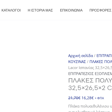
ΚΑΤΑΛΟΓΟΙ
Η ΙΣΤΟΡΙΑ ΜΑΣ
ΕΠΙΚΟΙΝΩΝΙΑ
ΠΡΟΣΦΟΡΈΣ
Αρχική σελίδα
/
ΕΠΙΤΡΑΠ
ΚΟΥΖΙΝΑΣ
/
ΠΛΑΚΕΣ ΠΟΛ
Lacor Ισπανίας 32,5×26,
ΕΠΙΤΡΑΠΕΖΙΟΣ ΕΞΟΠΛΙΣ
ΠΛΆΚΕΣ ΠΟΛΥ
32,5×26,5×2 C
Original
Η
21,70
€
16,28
€
+ ΦΠΑ
price
τρέχουσα
Πλάκα πολυαιθυλένιου υ
was:
τιμή