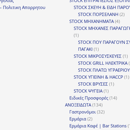
γελιας
STOCK ΕΠΙΤΡΑΠΕΖΙΟΣ ΕΞΟΠΛ
– Πολιτικη Απορρητου
STOCK ΣΚΕΥΗ & ΕΙΔΗ ΠΑΡΟ
2
STOCK ΠΟΡΣΕΛΑΝΗ
2
4
πρ
STOCK ΜΗΧΑΝΗΜΑΤΑ
4
προϊ
STOCK ΜΗΧΑΝΕΣ ΠΑΡΑΓΩΓ
1
1
προϊόν
STOCK ΠΟΥ ΠΑΡΑΓΟΥΝ Σ
1
ΠΑΓΑΚΙ
1
προϊόν
1
STOCK ΜΙΚΡΟΣΥΣΚΕΥΕΣ
1
π
STOCK GRILL ΗΛΕΚΤΡΙΚΑ
STOCK ΠΛΑΤΩ ΥΓΡΑΕΡΙΟΥ
STOCK ΥΓΙΕΙΝΗ & HACCP
1
1
STOCK ΒΡΥΣΕΣ
1
1
προϊόν
STOCK ΨΥΓΕΙΑ
1
προϊόν
14
Ειδικές Προσφορές
14
134
προϊόν
ΑΝΟΞΕΙΔΩΤΑ
134
προϊόντα
32
Γαστρονόμοι
32
2
προϊόντα
Ερμάρια
2
προϊόντα
Ερμάρια Καφέ | Bar Stations