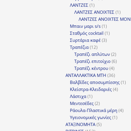
1
προϊόν
ΛΑΝΤΖΕΣ
1
προϊόν
1
ΛΑΝΤΖΕΣ ΑΝΟΙΧΤΕΣ
1
προϊ
ΛΑΝΤΖΕΣ ΑΝΟΙΧΤΕΣ ΜΟΝ
1
Μπαιν μαρι s/s
1
προϊόν
1
Σταθμός cocktail
1
3
προϊόν
Συρτάρια καφέ
3
12
προϊόντα
Τραπέζια
12
προϊόντα
2
Τραπέζι απλύτων
2
προϊόν
6
Τραπέζι επιτοίχιο
6
4
προϊόν
Τραπέζι κέντρου
4
προϊόντ
36
ΑΝΤΑΛΛΑΚΤΙΚΑ MTH
36
προϊόντ
1
Βαλβίδες αποσυμπίεσης
1
4
πρ
Κλείστρα-Κλειδαριές
4
1
προϊόν
Λάστιχα
1
προϊόν
2
Μεντεσέδες
2
προϊόντα
4
Ράουλα-Πλαστικά μέρη
4
1
προ
Υγειονομικές γωνίες
1
5
προϊόν
ΑΤΑΞΙΝΟΜΗΤΑ
5
153
προϊόντα