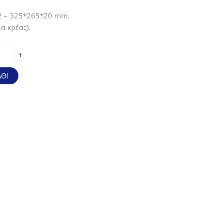
/2 – 325*265*20 mm.
α κρέας).
+
ΘΙ