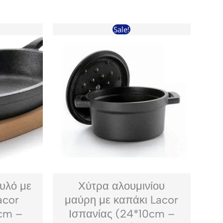
Sale!
υλό με
Χύτρα αλουμινίου
acor
μαύρη με καπάκι Lacor
5cm –
Ισπανίας (24*10cm –