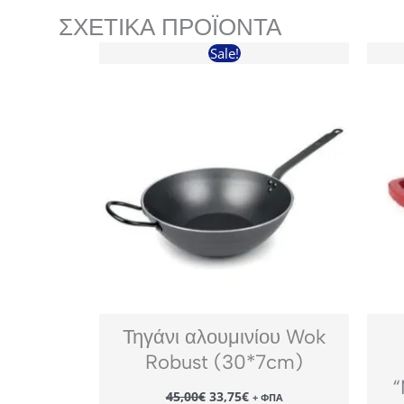
ΣΧΕΤΙΚΆ ΠΡΟΪΌΝΤΑ
Sale!
Τηγάνι αλουμινίου Wok
Robust (30*7cm)
“
Original
Η
45,00
€
33,75
€
+ ΦΠΑ