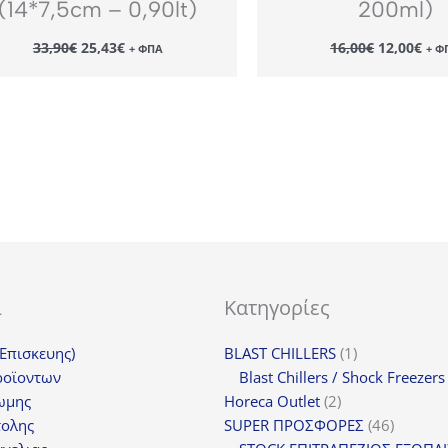
(14*7,5cm – 0,90lt)
200ml)
Original
Η
Original
Η
33,90
€
25,43
€
16,00
€
12,00
€
+ ΦΠΑ
+ Φ
price
τρέχουσα
price
τρέ
was:
τιμή
was:
τιμ
33,90€.
είναι:
16,00€.
είν
25,43€.
12,
ι
Κατηγορίες
1
(Επισκευης)
BLAST CHILLERS
1
προϊόν
ροϊοντων
Blast Chillers / Shock Freezers
2
ωμης
Horeca Outlet
2
προϊόντα
46
τολης
SUPER ΠΡΟΣΦΟΡΕΣ
46
προϊόντ