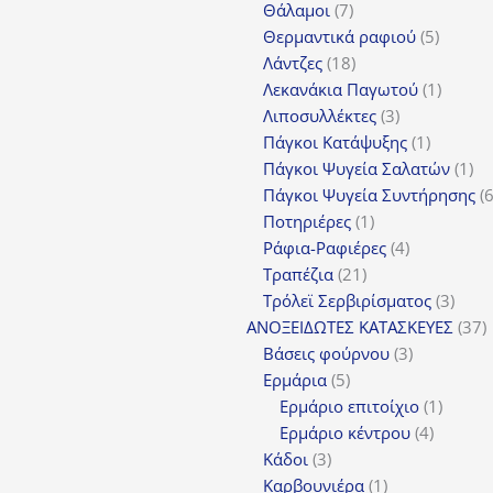
7
Θάλαμοι
7
προϊόντα
5
Θερμαντικά ραφιού
5
18
προϊόν
Λάντζες
18
προϊόντα
1
Λεκανάκια Παγωτού
1
3
προϊόν
Λιποσυλλέκτες
3
προϊόντα
1
Πάγκοι Κατάψυξης
1
προϊόν
1
Πάγκοι Ψυγεία Σαλατών
1
πρ
Πάγκοι Ψυγεία Συντήρησης
1
Ποτηριέρες
1
προϊόν
4
Ράφια-Ραφιέρες
4
21
προϊόντα
Τραπέζια
21
προϊόντα
3
Τρόλεϊ Σερβιρίσματος
3
προϊ
3
ΑΝΟΞΕΙΔΩΤΕΣ ΚΑΤΑΣΚΕΥΕΣ
37
3
π
Βάσεις φούρνου
3
5
προϊόντα
Ερμάρια
5
προϊόντα
1
Ερμάριο επιτοίχιο
1
4
προϊόν
Ερμάριο κέντρου
4
3
προϊόντ
Κάδοι
3
προϊόντα
1
Καρβουνιέρα
1