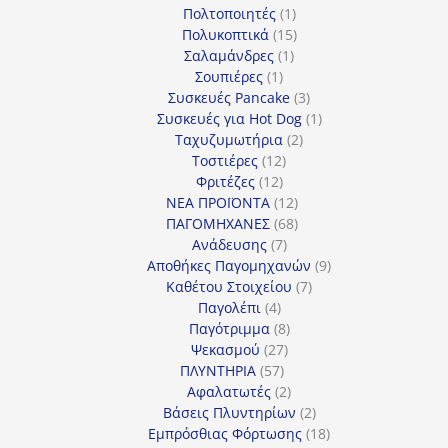
προϊόντα
1
Πολτοποιητές
1
προϊόν
15
Πολυκοπτικά
15
1
προϊόντα
Σαλαμάνδρες
1
1
προϊόν
Σουπιέρες
1
προϊόν
3
Συσκευές Pancake
3
προϊόντα
1
Συσκευές για Hot Dog
1
2
προϊόν
Ταχυζυμωτήρια
2
12
προϊόντα
Τοστιέρες
12
12
προϊόντα
Φριτέζες
12
προϊόντα
12
ΝΕΑ ΠΡΟΪΟΝΤΑ
12
προϊόντα
68
ΠΑΓΟΜΗΧΑΝΕΣ
68
7
προϊόντα
Ανάδευσης
7
προϊόντα
9
Αποθήκες Παγομηχανών
9
7
προϊόντα
Καθέτου Στοιχείου
7
4
προϊόντα
Παγολέπι
4
προϊόντα
8
Παγότριμμα
8
27
προϊόντα
Ψεκασμού
27
57
προϊόντα
ΠΛΥΝΤΗΡΙΑ
57
προϊόντα
2
Αφαλατωτές
2
προϊόντα
2
Βάσεις Πλυντηρίων
2
προϊόντα
18
Εμπρόσθιας Φόρτωσης
18