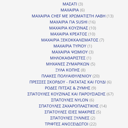
3
προϊόντα
ΜΑΣΑΤΙ
3
προϊόντα
6
ΜΑΧΑΙΡΙΑ
6
προϊόντα
13
ΜΑΧΑΙΡΙΑ CHEF ΜΕ ΧΡΩΜΑΤΙΣΤΗ ΛΑΒΗ
13
16
προϊόντ
ΜΑΧΑΙΡΙΑ ΓΙΑ SUSHI
16
προϊόντα
10
ΜΑΧΑΙΡΙΑ ΚΟΥΖΙΝΑΣ
10
10
προϊόντα
ΜΑΧΑΙΡΙΑ ΚΡΕΑΤΟΣ
10
προϊόντα
7
ΜΑΧΑΙΡΙΑ ΞΕΚΟΚΚΑΛΙΣΜΑΤΟΣ
7
1
προϊόντα
ΜΑΧΑΙΡΙΑ ΤΥΡΙΟΥ
1
προϊόν
3
ΜΑΧΑΙΡΙΑ ΨΩΜΙΟΥ
3
1
προϊόντα
ΜΗΛΟΚΑΘΑΡΙΣΤΕΣ
1
προϊόν
5
ΜΗΧΑΝΕΣ ΖΥΜΑΡΙΚΩΝ
5
8
προϊόντα
ΞΥΛΑ ΚΟΠΗΣ
8
προϊόντα
20
ΠΛΑΚΕΣ ΠΟΛΥΑΙΘΥΛΕΝΙΟΥ
20
προϊόντα
6
ΠΡΕΣΣΕΣ ΣΚΟΡΔΟΥ - ΠΑΤΑΤΑΣ ΚΑΙ ΓΟΥΔΙ
6
9
προϊόντα
ΡΟΔΕΣ ΠΙΤΣΑΣ & ΖΥΜΗΣ
9
προϊόντα
67
ΣΠΑΤΟΥΛΕΣ ΚΟΥΖΙΝΑΣ ΚΑΙ ΠΑΡΟΥΣΙΑΣΗΣ
67
6
προϊόντ
ΣΠΑΤΟΥΛΕΣ NYLON
6
προϊόντα
14
ΣΠΑΤΟΥΛΕΣ ΖΑΧΑΡΟΠΛΑΣΤΙΚΗΣ
14
5
προϊόντα
ΣΠΑΤΟΥΛΕΣ ΙΣΙΕΣ ΜΑΚΡΙΕΣ
5
2
προϊόντα
ΣΠΑΤΟΥΛΕΣ ΞΥΛΙΝΕΣ
2
προϊόντα
22
ΤΡΙΦΤΕΣ ΑΝΟΞΕΙΔΩΤΟΙ
22