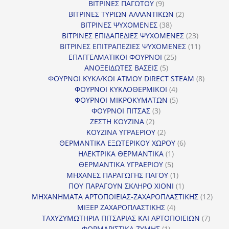
9
προϊόντα
ΒΙΤΡΙΝΕΣ ΠΑΓΩΤΟΥ
9
προϊόντα
2
ΒΙΤΡΙΝΕΣ ΤΥΡΙΩΝ ΑΛΛΑΝΤΙΚΩΝ
2
38
προϊόντα
ΒΙΤΡΙΝΕΣ ΨΥΧΟΜΕΝΕΣ
38
προϊόντα
23
ΒΙΤΡΙΝΕΣ ΕΠΙΔΑΠΕΔΙΕΣ ΨΥΧΟΜΕΝΕΣ
23
προϊόντα
11
ΒΙΤΡΙΝΕΣ ΕΠΙΤΡΑΠΕΖΙΕΣ ΨΥΧΟΜΕΝΕΣ
11
25
προϊόντ
ΕΠΑΓΓΕΛΜΑΤΙΚΟΙ ΦΟΥΡΝΟΙ
25
5
προϊόντα
ΑΝΟΞΕΙΔΩΤΕΣ ΒΑΣΕΙΣ
5
προϊόντα
8
ΦΟΥΡΝΟΙ ΚΥΚΛ/ΚΟΙ ΑΤΜΟΥ DIRECT STEAM
8
4
προϊόν
ΦΟΥΡΝΟΙ ΚΥΚΛΟΘΕΡΜΙΚΟΙ
4
προϊόντα
5
ΦΟΥΡΝΟΙ ΜΙΚΡΟΚΥΜΑΤΩΝ
5
3
προϊόντα
ΦΟΥΡΝΟΙ ΠΙΤΣΑΣ
3
2
προϊόντα
ΖΕΣΤΗ ΚΟΥΖΙΝΑ
2
προϊόντα
2
ΚΟΥΖΙΝΑ ΥΓΡΑΕΡΙΟΥ
2
προϊόντα
6
ΘΕΡΜΑΝΤΙΚΑ ΕΞΩΤΕΡΙΚΟΥ ΧΩΡΟΥ
6
1
προϊόντα
ΗΛΕΚΤΡΙΚΑ ΘΕΡΜΑΝΤΙΚΑ
1
5
προϊόν
ΘΕΡΜΑΝΤΙΚΑ ΥΓΡΑΕΡΙΟΥ
5
προϊόντα
1
ΜΗΧΑΝΕΣ ΠΑΡΑΓΩΓΗΣ ΠΑΓΟΥ
1
προϊόν
1
ΠΟΥ ΠΑΡΑΓΟΥΝ ΣΚΛΗΡΟ ΧΙΟΝΙ
1
προϊόν
12
ΜΗΧΑΝΗΜΑΤΑ ΑΡΤΟΠΟΙΕΙΑΣ-ΖΑΧΑΡΟΠΛΑΣΤΙΚΗΣ
12
4
προϊ
ΜΙΞΕΡ ΖΑΧΑΡΟΠΛΑΣΤΙΚΗΣ
4
προϊόντα
7
ΤΑΧΥΖΥΜΩΤΗΡΙΑ ΠΙΤΣΑΡΙΑΣ ΚΑΙ ΑΡΤΟΠΟΙΕΙΩΝ
7
1
προϊό
ΦΟΡΜΑΡΙΣΤΙΚΑ ΖΥΜΗΣ
1