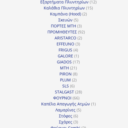
προϊόντα
12
Εξαρτήματα Πλυντηρίων
12
15
προϊόντα
Καλάθια Πλυντηρίων
15
2
προϊόντα
Καμπάνα (Hood)
2
5
προϊόντα
Σκευών
5
προϊόντα
3
ΠΟΡΤΕΣ MTH
3
προϊόντα
92
ΠΡΟΜΗΘΕΥΤΕΣ
92
2
προϊόντα
ARISTARCO
2
3
προϊόντα
EFFEUNO
3
4
προϊόντα
FRIGUS
4
προϊόντα
1
GALORE
1
προϊόν
17
GIADOS
17
21
προϊόντα
MTH
21
προϊόντα
8
PIRON
8
2
προϊόντα
PLUM
2
6
προϊόντα
SLS
6
προϊόντα
28
STALGAST
28
66
προϊόντα
ΦΟΥΡΝΟΙ
66
προϊόντα
1
Καπέλα Απαγωγής Ατμών
1
5
προϊόν
Λαμαρίνες
5
6
προϊόντα
Στόφες
6
προϊόντα
3
Σχάρες
3
προϊόντα
2
Φούρνοι Combi
2