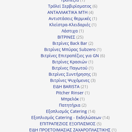
προϊόν
6
Τρόλεϊ Σερβιρίσματος
6
4
προϊόντα
ΑΝΤΑΛΛΑΚΤΙΚΑ MTH
4
προϊόντα
1
Αντιστάσεις θερμικές
1
1
προϊόν
Κλείστρα-Κλειδαριές
1
1
προϊόν
Λάστιχα
1
25
προϊόν
ΒΙΤΡΙΝΕΣ
25
προϊόντα
2
Βιτρίνες Back Bar
2
προϊόντα
1
Βιτρίνες Mπύρας Subzero
1
προϊόν
6
Βιτρίνες Επιτραπέζιες για GN
6
1
προϊόντα
Βιτρίνες Κρασιών
1
προϊόν
1
Βιτρίνες Παγωτού
1
προϊόν
3
Βιτρίνες Συντήρησης
3
3
προϊόντα
Βιτρίνες Ψυχόμενες
3
21
προϊόντα
ΕΙΔΗ BARISTA
21
προϊόντα
1
Pitcher Rinser
1
1
προϊόν
Μπρελόκ
1
προϊόν
2
Πατητήρια
2
προϊόντα
14
Εξοπλισμός Catering
14
προϊόντα
14
Εξοπλισμός Catering - Εκδηλώσεων
14
5
προϊόντα
ΕΠΙΤΡΑΠΕΖΙΟΣ ΕΞΟΠΛΙΣΜΟΣ
5
προϊόντα
1
ΕΙΔΗ ΠΡΟΕΤΟΙΜΑΣΙΑΣ ΖΑΧΑΡΟΠΛΑΣΤΙΚΗΣ
1