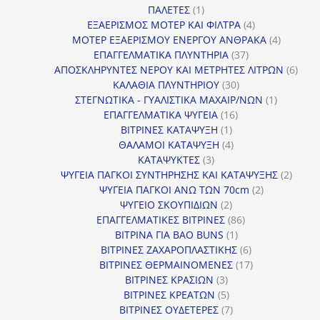
1
προϊόντα
ΠΑΛΕΤΕΣ
1
προϊόν
4
ΕΞΑΕΡΙΣΜΟΣ ΜΟΤΕΡ ΚΑΙ ΦΙΛΤΡΑ
4
προϊόντα
4
ΜΟΤΕΡ ΕΞΑΕΡΙΣΜΟΥ ΕΝΕΡΓΟΥ ΑΝΘΡΑΚΑ
4
37
προϊόντ
ΕΠΑΓΓΕΛΜΑΤΙΚΑ ΠΛΥΝΤΗΡΙΑ
37
προϊόντα
6
ΑΠΟΣΚΛΗΡΥΝΤΕΣ ΝΕΡΟΥ ΚΑΙ ΜΕΤΡΗΤΕΣ ΛΙΤΡΩΝ
6
30
προϊ
ΚΑΛΑΘΙΑ ΠΛΥΝΤΗΡΙΟΥ
30
προϊόντα
1
ΣΤΕΓΝΩΤΙΚΑ - ΓΥΑΛΙΣΤΙΚΑ ΜΑΧΑΙΡ/ΝΩΝ
1
16
προϊόν
ΕΠΑΓΓΕΛΜΑΤΙΚΑ ΨΥΓΕΙΑ
16
1
προϊόντα
ΒΙΤΡΙΝΕΣ ΚΑΤΑΨΥΞΗ
1
προϊόν
4
ΘΑΛΑΜΟΙ ΚΑΤΑΨΥΞΗ
4
3
προϊόντα
ΚΑΤΑΨΥΚΤΕΣ
3
προϊόντα
2
ΨΥΓΕΙΑ ΠΑΓΚΟΙ ΣΥΝΤΗΡΗΣΗΣ ΚΑΙ ΚΑΤΑΨΥΞΗΣ
2
2
προϊό
ΨΥΓΕΙΑ ΠΑΓΚΟΙ ΑΝΩ ΤΩΝ 70cm
2
2
προϊόντα
ΨΥΓΕΙΟ ΣΚΟΥΠΙΔΙΩΝ
2
προϊόντα
86
ΕΠΑΓΓΕΛΜΑΤΙΚΕΣ ΒΙΤΡΙΝΕΣ
86
1
προϊόντα
ΒΙΤΡΙΝΑ ΓΙΑ BAO BUNS
1
προϊόν
6
ΒΙΤΡΙΝΕΣ ΖΑΧΑΡΟΠΛΑΣΤΙΚΗΣ
6
προϊόντα
17
ΒΙΤΡΙΝΕΣ ΘΕΡΜΑΙΝΟΜΕΝΕΣ
17
3
προϊόντα
ΒΙΤΡΙΝΕΣ ΚΡΑΣΙΩΝ
3
προϊόντα
5
ΒΙΤΡΙΝΕΣ ΚΡΕΑΤΩΝ
5
προϊόντα
7
ΒΙΤΡΙΝΕΣ ΟΥΔΕΤΕΡΕΣ
7