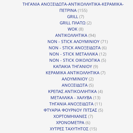
προϊόντα
ΤΗΓΑΝΙΑ ΑΝΟΞΕΙΔΩΤΑ-ΑΝΤΙΚΟΛΛΗΤΙΚΑ-ΚΕΡΑΜΙΚΑ-
155
ΠΕΤΡΙΝΑ
155
7
προϊόντα
GRILL
7
προϊόντα
2
GRILL ΠΛΑΤΩ
2
8
προϊόντα
WOK
8
προϊόντα
94
ΑΝΤΙΚΟΛΛΗΤΙΚΑ
94
προϊόντα
71
NON - STICK ΑΛΟΥΜΙΝΙΟΥ
71
6
προϊόντα
NON - STICK ΑΝΟΞΕΙΔΩΤΑ
6
12
προϊόντα
NON - STICK ΜΕΤΑΛΛΙΚΑ
12
5
προϊόντα
NON - STICK ΟΙΚΟΛΟΓΙΚΑ
5
9
προϊόντα
ΚΑΠΑΚΙΑ ΤΗΓΑΝΙΟΥ
9
προϊόντα
7
ΚΕΡΑΜΙΚΑ ΑΝΤΙΚΟΛΛΗΤΙΚΑ
7
2
προϊόντα
ΑΛΟΥΜΙΝΙΟΥ
2
προϊόντα
5
ΑΝΟΞΕΙΔΩΤΑ
5
προϊόντα
4
ΚΡΕΠΑΣ ΑΝΤΙΚΟΛΛΗΤΙΚΑ
4
13
προϊόντα
ΜΕΤΑΛΛΙΚΑ - ΧΑΛΥΒΑ
13
προϊόντα
11
ΤΗΓΑΝΙΑ ΑΝΟΞΕΙΔΩΤΑ
11
προϊόντα
5
ΦΤΥΑΡΙΑ ΦΟΥΡΝΟΥ ΠΙΤΣΑΣ
5
7
προϊόντα
ΧΟΡΤΟΜΗΧΑΝΕΣ
7
6
προϊόντα
ΧΡΟΝΟΜΕΤΡΑ
6
προϊόντα
15
ΧΥΤΡΕΣ ΤΑΧΥΤΗΤΟΣ
15