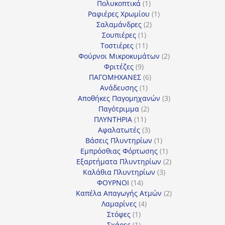
προϊόντα
1
Πολυκοπτικά
1
προϊόν
1
Ραφιέρες Χρωμίου
1
2
προϊόν
Σαλαμάνδρες
2
1
προϊόντα
Σουπιέρες
1
προϊόν
11
Τοστιέρες
11
προϊόντα
2
Φούρνοι Μικροκυμάτων
2
9
προϊόντα
Φριτέζες
9
προϊόντα
6
ΠΑΓΟΜΗΧΑΝΕΣ
6
1
προϊόντα
Ανάδευσης
1
προϊόν
3
Αποθήκες Παγομηχανών
3
2
προϊόντα
Παγότριμμα
2
11
προϊόντα
ΠΛΥΝΤΗΡΙΑ
11
προϊόντα
3
Αφαλατωτές
3
προϊόντα
1
Βάσεις Πλυντηρίων
1
προϊόν
1
Εμπρόσθιας Φόρτωσης
1
προϊόν
2
Εξαρτήματα Πλυντηρίων
2
3
προϊόντα
Καλάθια Πλυντηρίων
3
14
προϊόντα
ΦΟΥΡΝΟΙ
14
προϊόντα
2
Καπέλα Απαγωγής Ατμών
2
4
προϊόντα
Λαμαρίνες
4
1
προϊόντα
Στόφες
1
προϊόν
1
Σχάρες
1