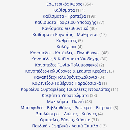
354
προϊόν
Εσωτερικός Χώρος
354
111
προϊόντα
Καθίσματα
111
προϊόντα
199
Καθίσματα - Τραπέζια
199
προϊόντα
77
Καθίσματα Γραφείου-Υποδοχής
77
30
προϊόντα
Καθίσματα Διευθυντικά
30
προϊόντα
17
Καθίσματα Εργασίας - Μαθητείας
17
5
προϊόντα
Καθρέπτες
5
4
προϊόντα
Καλόγεροι
4
προϊόντα
48
Καναπέδες - Καρέκλες - Πολυθρόνες
48
30
προϊόντα
Καναπέδες & Καθίσματα Υποδοχής
30
2
προϊόντα
Καναπέδες Γωνία-Πολυμορφικοί
2
προϊόντα
3
Καναπέδες-Πολυθρόνες & Σκαμπό Κρεβάτι
3
34
προϊόντ
Καναπέδες-Πολυθρόνες-Σαλόνια
34
προϊόντα
1
Καφενείου-Ταβέρνας Παραδοσιακά
1
προϊόν
11
Κομοδίνα-Συρταριέρες-Τουαλέτες-Ντουλάπες
11
38
προϊόν
Κρεβάτια-Υποστρώματα
38
43
προϊόντα
Μαξιλάρια - Πανιά
43
προϊόντα
8
Μπουφέδες - Βιβλιοθήκες - Ραφιέρες - Βιτρίνες
8
4
προϊό
Ξαπλώστρες - Αιώρες - Κούνιες
4
31
προϊόντα
Ομπρέλες-Βάσεις-Κιόσκια
31
προϊόντα
13
Παιδικά - Εφηβικά - Λοιπά Έπιπλα
13