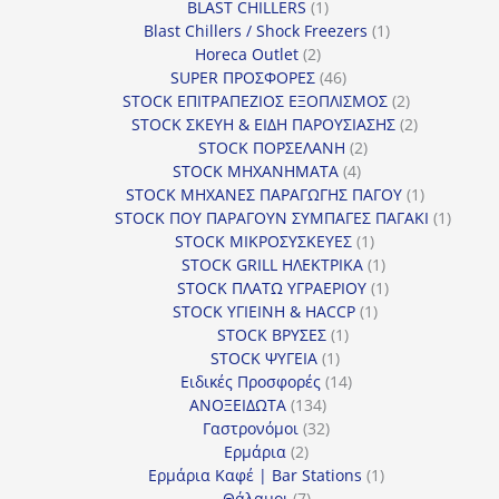
1
BLAST CHILLERS
1
προϊόν
1
Blast Chillers / Shock Freezers
1
2
προϊόν
Horeca Outlet
2
προϊόντα
46
SUPER ΠΡΟΣΦΟΡΕΣ
46
προϊόντα
2
STOCK ΕΠΙΤΡΑΠΕΖΙΟΣ ΕΞΟΠΛΙΣΜΟΣ
2
προϊόντα
2
STOCK ΣΚΕΥΗ & ΕΙΔΗ ΠΑΡΟΥΣΙΑΣΗΣ
2
2
προϊόντα
STOCK ΠΟΡΣΕΛΑΝΗ
2
4
προϊόντα
STOCK ΜΗΧΑΝΗΜΑΤΑ
4
προϊόντα
1
STOCK ΜΗΧΑΝΕΣ ΠΑΡΑΓΩΓΗΣ ΠΑΓΟΥ
1
προϊόν
1
STOCK ΠΟΥ ΠΑΡΑΓΟΥΝ ΣΥΜΠΑΓΕΣ ΠΑΓΑΚΙ
1
1
προϊόν
STOCK ΜΙΚΡΟΣΥΣΚΕΥΕΣ
1
προϊόν
1
STOCK GRILL ΗΛΕΚΤΡΙΚΑ
1
προϊόν
1
STOCK ΠΛΑΤΩ ΥΓΡΑΕΡΙΟΥ
1
1
προϊόν
STOCK ΥΓΙΕΙΝΗ & HACCP
1
1
προϊόν
STOCK ΒΡΥΣΕΣ
1
1
προϊόν
STOCK ΨΥΓΕΙΑ
1
προϊόν
14
Ειδικές Προσφορές
14
134
προϊόντα
ΑΝΟΞΕΙΔΩΤΑ
134
προϊόντα
32
Γαστρονόμοι
32
2
προϊόντα
Ερμάρια
2
προϊόντα
1
Ερμάρια Καφέ | Bar Stations
1
7
προϊόν
Θάλαμοι
7