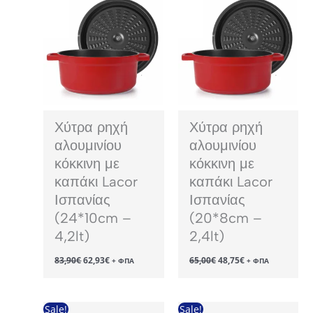
Χύτρα ρηχή
Χύτρα ρηχή
αλουμινίου
αλουμινίου
κόκκινη με
κόκκινη με
καπάκι Lacor
καπάκι Lacor
Ισπανίας
Ισπανίας
(24*10cm –
(20*8cm –
4,2lt)
2,4lt)
Original
Η
Original
Η
83,90
€
62,93
€
65,00
€
48,75
€
+ ΦΠΑ
+ ΦΠΑ
price
τρέχουσα
price
τρέχουσα
was:
τιμή
was:
τιμή
83,90€.
είναι:
65,00€.
είναι:
62,93€.
48,75€.
Sale!
Sale!