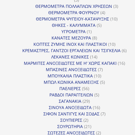
προϊόντα
3
ΘΕΡΜΟΜΕΤΡΑ ΠΟΛΛΑΠΛΩΝ ΧΡΗΣΕΩΝ
3
4
προϊόντ
ΘΕΡΜΟΜΕΤΡΑ ΦΟΥΡΝΟΥ
4
προϊόντα
10
ΘΕΡΜΟΜΕΤΡΑ ΨΥΓΕΙΟΥ-ΚΑΤΑΨΥΞΗΣ
10
5
προϊόντα
ΘΗΚΕΣ - ΚΑΛΥΜΜΑΤΑ
5
1
προϊόντα
ΥΓΡΟΜΕΤΡΑ
1
προϊόν
8
ΚΑΝΑΤΕΣ ΜΕΖΟΥΡΑ
8
προϊόντα
10
ΚΟΠΤΕΣ ΖΥΜΗΣ INOX ΚΑΙ ΠΛΑΣΤΙΚΟΙ
10
προϊόντα
6
ΚΡΕΜΑΣΤΡΕΣ, ΓΑΝΤΖΟΙ ΕΡΓΑΛΕΙΩΝ ΚΑΙ ΤΣΙΓΚΕΛΙΑ
6
14
προϊ
ΛΕΚΑΝΕΣ ΚΩΝΙΚΕΣ
14
προϊόντα
16
ΜΑΡΜΙΤΕΣ ΑΝΟΞΕΙΔΩΤΕΣ ΜΕ Η' ΧΩΡΙΣ ΚΑΠΑΚΙ
16
7
προϊ
ΜΠΑΣΙΝΕΣ ΑΝΟΞΕΙΔΩΤΕΣ
7
10
προϊόντα
ΜΠΟΥΚΑΛΙΑ ΠΛΑΣΤΙΚΑ
10
προϊόντα
5
ΜΠΩΛ ΚΩΝΙΚΑ ΑΝΑΜΕΙΞΗΣ
5
56
προϊόντα
ΠΑΕΛΙΕΡΕΣ
56
προϊόντα
5
ΡΑΒΔΟΙ ΠΑΡΑΓΓΕΛΙΩΝ
5
29
προϊόντα
ΣΑΓΑΝΑΚΙΑ
29
προϊόντα
16
ΣΙΝΟΥΑ ΑΝΟΞΕΙΔΩΤΑ
16
προϊόντα
7
ΣΙΦΟΝ ΣΑΝΤΙΓΥΣ ΚΑΙ ΣΟΔΑΣ
7
2
προϊόντα
ΣΟΥΠΙΕΡΕΣ
2
προϊόντα
21
ΣΟΥΡΩΤΗΡΙΑ
21
προϊόντα
2
ΣΩΤΕΖΕΣ ΑΝΟΞΕΙΔΩΤΕΣ
2