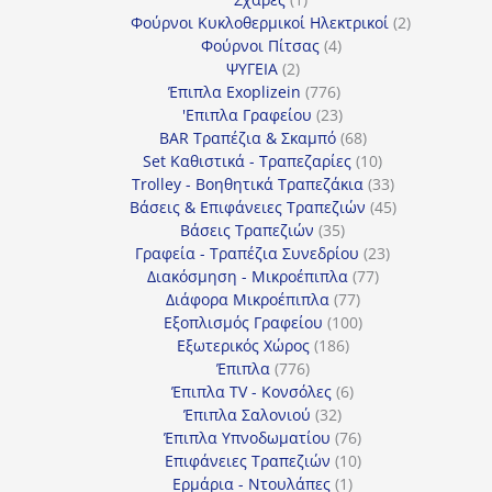
προϊόν
2
Φούρνοι Κυκλοθερμικοί Ηλεκτρικοί
2
4
προϊόντα
Φούρνοι Πίτσας
4
2
προϊόντα
ΨΥΓΕΙΑ
2
προϊόντα
776
Έπιπλα Exoplizein
776
προϊόντα
23
'Επιπλα Γραφείου
23
προϊόντα
68
BAR Τραπέζια & Σκαμπό
68
προϊόντα
10
Set Καθιστικά - Τραπεζαρίες
10
προϊόντα
33
Trolley - Βοηθητικά Τραπεζάκια
33
προϊόντα
45
Βάσεις & Επιφάνειες Τραπεζιών
45
35
προϊόντα
Βάσεις Τραπεζιών
35
προϊόντα
23
Γραφεία - Τραπέζια Συνεδρίου
23
77
προϊόντα
Διακόσμηση - Μικροέπιπλα
77
77
προϊόντα
Διάφορα Μικροέπιπλα
77
προϊόντα
100
Εξοπλισμός Γραφείου
100
186
προϊόντα
Εξωτερικός Χώρος
186
776
προϊόντα
Έπιπλα
776
προϊόντα
6
Έπιπλα TV - Κονσόλες
6
32
προϊόντα
Έπιπλα Σαλονιού
32
προϊόντα
76
Έπιπλα Υπνοδωματίου
76
10
προϊόντα
Επιφάνειες Τραπεζιών
10
1
προϊόντα
Ερμάρια - Ντουλάπες
1