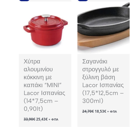
Χύτρα
Σαγανάκι
αλουμινίου
στρογγυλό με
κόκκινη με
ξύλινη βάση
καπάκι “MINI”
Lacor Ισπανίας
Lacor Ισπανίας
(17,5*12,5cm –
(14*7,5cm –
300ml)
0,90lt)
Original
Η
24,70
€
18,53
€
+ ΦΠΑ
price
τρέχουσα
Original
Η
33,90
€
25,43
€
was:
τιμή
+ ΦΠΑ
price
τρέχουσα
24,70€.
είναι:
was:
τιμή
18,53€.
33,90€.
είναι: