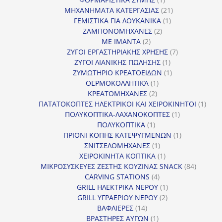
προϊόν
21
ΜΗΧΑΝΗΜΑΤΑ ΚΑΤΕΡΓΑΣΙΑΣ
21
1
προϊόντα
ΓΕΜΙΣΤΙΚΑ ΓΙΑ ΛΟΥΚΑΝΙΚΑ
1
2
προϊόν
ΖΑΜΠΟΝΟΜΗΧΑΝΕΣ
2
2
προϊόντα
ΜΕ ΙΜΑΝΤΑ
2
προϊόντα
7
ΖΥΓΟΙ ΕΡΓΑΣΤΗΡΙΑΚΗΣ ΧΡΗΣΗΣ
7
1
προϊόντα
ΖΥΓΟΙ ΛΙΑΝΙΚΗΣ ΠΩΛΗΣΗΣ
1
προϊόν
1
ΖΥΜΩΤΗΡΙΟ ΚΡΕΑΤΟΕΙΔΩΝ
1
1
προϊόν
ΘΕΡΜΟΚΟΛΛΗΤΙΚΆ
1
2
προϊόν
ΚΡΕΑΤΟΜΗΧΑΝΕΣ
2
προϊόντα
1
ΠΑΤΑΤΟΚΟΠΤΕΣ ΗΛΕΚΤΡΙΚΟΙ ΚΑΙ ΧΕΙΡΟΚΙΝΗΤΟΙ
1
1
προϊ
ΠΟΛΥΚΟΠΤΙΚΑ-ΛΑΧΑΝΟΚΟΠΤΕΣ
1
1
προϊόν
ΠΟΛΥΚΟΠΤΙΚΑ
1
προϊόν
1
ΠΡΙΟΝΙ ΚΟΠΗΣ ΚΑΤΕΨΥΓΜΕΝΩΝ
1
1
προϊόν
ΣΝΙΤΣΕΛΟΜΗΧΑΝΕΣ
1
προϊόν
1
ΧΕΙΡΟΚΙΝΗΤΑ ΚΟΠΤΙΚΑ
1
προϊόν
84
ΜΙΚΡΟΣΥΣΚΕΥΕΣ ΖΕΣΤΗΣ ΚΟΥΖΙΝΑΣ SNACK
84
4
προϊόντ
CARVING STATIONS
4
προϊόντα
1
GRILL ΗΛΕΚΤΡΙΚΑ ΝΕΡΟΥ
1
2
προϊόν
GRILL ΥΓΡΑΕΡΙΟΥ ΝΕΡΟΥ
2
14
προϊόντα
ΒΑΦΛΙΕΡΕΣ
14
προϊόντα
1
ΒΡΑΣΤΗΡΕΣ ΑΥΓΩΝ
1