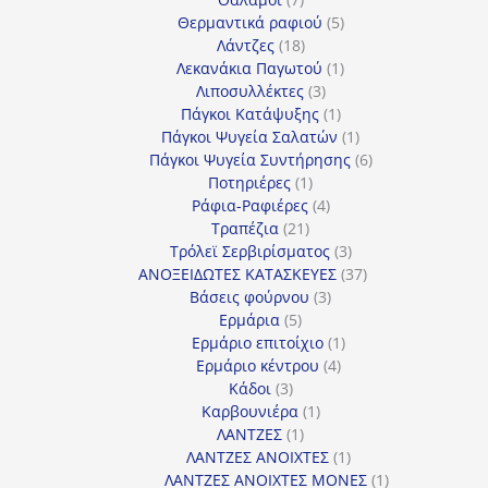
προϊόντα
5
Θερμαντικά ραφιού
5
18
προϊόντα
Λάντζες
18
προϊόντα
1
Λεκανάκια Παγωτού
1
3
προϊόν
Λιποσυλλέκτες
3
προϊόντα
1
Πάγκοι Κατάψυξης
1
προϊόν
1
Πάγκοι Ψυγεία Σαλατών
1
προϊόν
6
Πάγκοι Ψυγεία Συντήρησης
6
1
προϊόντα
Ποτηριέρες
1
προϊόν
4
Ράφια-Ραφιέρες
4
21
προϊόντα
Τραπέζια
21
προϊόντα
3
Τρόλεϊ Σερβιρίσματος
3
προϊόντα
37
ΑΝΟΞΕΙΔΩΤΕΣ ΚΑΤΑΣΚΕΥΕΣ
37
3
προϊόντα
Βάσεις φούρνου
3
5
προϊόντα
Ερμάρια
5
προϊόντα
1
Ερμάριο επιτοίχιο
1
4
προϊόν
Ερμάριο κέντρου
4
3
προϊόντα
Κάδοι
3
προϊόντα
1
Καρβουνιέρα
1
1
προϊόν
ΛΑΝΤΖΕΣ
1
προϊόν
1
ΛΑΝΤΖΕΣ ΑΝΟΙΧΤΕΣ
1
προϊόν
1
ΛΑΝΤΖΕΣ ΑΝΟΙΧΤΕΣ ΜΟΝΕΣ
1