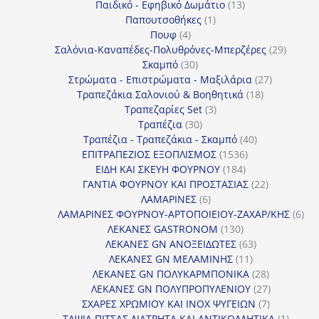
13
προϊόντα
Παιδικό - Εφηβικό Δωμάτιο
13
1
προϊόντα
Παπουτσοθήκες
1
4
προϊόν
Πουφ
4
προϊόντα
29
Σαλόνια-Καναπέδες-Πολυθρόνες-Μπερζέρες
29
30
προϊόν
Σκαμπό
30
προϊόντα
27
Στρώματα - Επιστρώματα - Μαξιλάρια
27
18
προϊόντα
Τραπεζάκια Σαλονιού & Βοηθητικά
18
3
προϊόντα
Τραπεζαρίες Set
3
30
προϊόντα
Τραπέζια
30
προϊόντα
40
Τραπέζια - Τραπεζάκια - Σκαμπό
40
1536
προϊόντα
ΕΠΙΤΡΑΠΕΖΙΟΣ ΕΞΟΠΛΙΣΜΟΣ
1536
184
προϊόντα
ΕΙΔΗ ΚΑΙ ΣΚΕΥΗ ΦΟΥΡΝΟΥ
184
προϊόντα
22
ΓΑΝΤΙΑ ΦΟΥΡΝΟΥ ΚΑΙ ΠΡΟΣΤΑΣΙΑΣ
22
6
προϊόντα
ΛΑΜΑΡΙΝΕΣ
6
προϊόντα
6
ΛΑΜΑΡΙΝΕΣ ΦΟΥΡΝΟΥ-ΑΡΤΟΠΟΙΕΙΟΥ-ΖΑΧΑΡ/ΚΗΣ
6
130
προ
ΛΕΚΑΝΕΣ GASTRONOM
130
προϊόντα
63
ΛΕΚΑΝΕΣ GN ΑΝΟΞΕΙΔΩΤΕΣ
63
11
προϊόντα
ΛΕΚΑΝΕΣ GN ΜΕΛΑΜΙΝΗΣ
11
προϊόντα
28
ΛΕΚΑΝΕΣ GN ΠΟΛΥΚΑΡΜΠΟΝΙΚΑ
28
προϊόντα
27
ΛΕΚΑΝΕΣ GN ΠΟΛΥΠΡΟΠΥΛΕΝΙΟΥ
27
7
προϊόντα
ΣΧΑΡΕΣ ΧΡΩΜΙΟΥ ΚΑΙ INOX ΨΥΓΕΙΩΝ
7
προϊόντα
1
ΤΑΨΙΑ ΠΙΤΣΑΣ ΔΙΑΤΡΗΤΑ ΚΑΙ ΑΝΤΙΚΟΛΛΗΤΙΚΑ
1