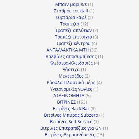
1
προϊόν
Μπαιν μαρι s/s
1
προϊόν
1
Σταθμός cocktail
1
3
προϊόν
Συρτάρια καφέ
3
12
προϊόντα
Τραπέζια
12
προϊόντα
2
Τραπέζι απλύτων
2
προϊόντα
6
Τραπέζι επιτοίχιο
6
4
προϊόντα
Τραπέζι κέντρου
4
προϊόντα
36
ΑΝΤΑΛΛΑΚΤΙΚΑ MTH
36
προϊόντα
1
Βαλβίδες αποσυμπίεσης
1
4
προϊόν
Κλείστρα-Κλειδαριές
4
1
προϊόντα
Λάστιχα
1
προϊόν
2
Μεντεσέδες
2
προϊόντα
4
Ράουλα-Πλαστικά μέρη
4
1
προϊόντα
Υγειονομικές γωνίες
1
5
προϊόν
ΑΤΑΞΙΝΟΜΗΤΑ
5
153
προϊόντα
ΒΙΤΡΙΝΕΣ
153
προϊόντα
3
Βιτρίνες Back Bar
3
προϊόντα
1
Βιτρίνες Mπύρας Subzero
1
1
προϊόν
Βιτρίνες Self Service
1
προϊόν
1
Βιτρίνες Επιτραπέζιες για GN
1
15
προϊόν
Βιτρίνες Θερμαινόμενες
15