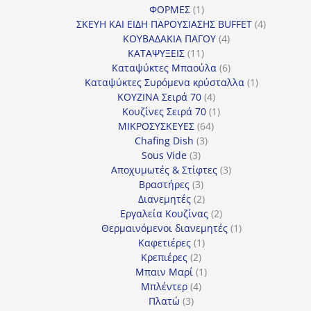
1
προϊόν
ΦΟΡΜΕΣ
1
προϊόν
4
ΣΚΕΥΗ ΚΑΙ ΕΙΔΗ ΠΑΡΟΥΣΙΑΣΗΣ BUFFET
4
4
προϊόντα
ΚΟΥΒΑΔΑΚΙΑ ΠΑΓΟΥ
4
11
προϊόντα
ΚΑΤΑΨΥΞΕΙΣ
11
προϊόντα
6
Καταψύκτες Μπαούλα
6
προϊόντα
1
Καταψύκτες Συρόμενα κρύσταλλα
1
4
προϊόν
ΚΟΥΖΙΝΑ Σειρά 70
4
προϊόντα
1
Κουζίνες Σειρά 70
1
64
προϊόν
ΜΙΚΡΟΣΥΣΚΕΥΕΣ
64
3
προϊόντα
Chafing Dish
3
3
προϊόντα
Sous Vide
3
προϊόντα
3
Αποχυμωτές & Στίφτες
3
3
προϊόντα
Βραστήρες
3
προϊόντα
2
Διανεμητές
2
προϊόντα
2
Εργαλεία Κουζίνας
2
προϊόντα
1
Θερμαινόμενοι διανεμητές
1
1
προϊόν
Καφετιέρες
1
2
προϊόν
Κρεπιέρες
2
προϊόντα
1
Μπαιν Μαρί
1
4
προϊόν
Μπλέντερ
4
3
προϊόντα
Πλατώ
3