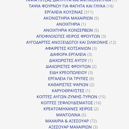
18
προϊόν
ΤΑΨΙΑ ΦΟΥΡΝΟΥ ΓΙΑ ΦΑΓΗΤΑ ΚΑΙ ΓΛΥΚΑ
18
311
προϊόντ
ΕΡΓΑΛΕΙΑ ΚΟΥΖΙΝΑΣ
311
προϊόντα
5
ΑΚΟΝΙΣΤΗΡΙΑ ΜΑΧΑΙΡΙΩΝ
5
1
προϊόντα
ΑΝΟΙΧΤΗΡΙΑ
1
προϊόν
5
ΑΝΟΙΧΤΗΡΙΑ ΚΟΝΣΕΡΒΩΝ
5
προϊόντα
3
ΑΠΟΦΛΟΙΩΤΕΣ ΧΕΙΡΟΣ ΦΡΟΥΤΩΝ
3
προϊόντα
12
ΑΥΓΟΔΑΡΤΕΣ ΑΝΟΞΕΙΔΩΤΟΙ ΚΑΙ ΣΙΛΙΚΟΝΗΣ
12
3
προϊόν
ΑΦΑΙΡΕΤΕΣ ΚΟΤΣΑΝΙΩΝ
3
3
προϊόντα
ΔΙΑΦΟΡΑ ΕΡΓΑΛΕΙΑ
3
προϊόντα
1
ΔΙΑΧΩΡΙΣΤΕΣ ΑΥΓΟΥ
1
προϊόν
2
ΔΙΑΧΩΡΙΣΤΕΣ ΦΡΟΥΤΩΝ
2
3
προϊόντα
ΕΙΔΗ ΚΡΕΟΠΩΛΕΙΟΥ
3
προϊόντα
8
ΕΡΓΑΛΕΙΑ ΓΙΑ ΤΡΥΠΕΣ
8
προϊόντα
2
ΚΑΘΑΡΙΣΤΕΣ ΨΑΡΙΩΝ
2
1
προϊόντα
ΚΑΡΥΟΘΡΑΥΣΤΕΣ
1
προϊόν
15
ΚΟΠΤΕΣ ΑΥΓΩΝ-ΖΥΜΗΣ-ΤΥΡΙΩΝ
15
16
προϊόντα
ΚΟΠΤΕΣ ΞΕΦΛΟΥΔΙΣΜΑΤΟΣ
16
2
προϊόντα
ΚΡΕΑΤΟΜΗΧΑΝΕΣ ΧΕΙΡΟΣ
2
5
προϊόντα
ΜΑΝΤΟΛΙΝΑ
5
προϊόντα
72
ΜΑΧΑΙΡΙΑ & ΑΞΕΣΟΥΑΡ
72
προϊόντα
3
ΑΞΕΣΟΥΑΡ ΜΑΧΑΙΡΙΩΝ
3