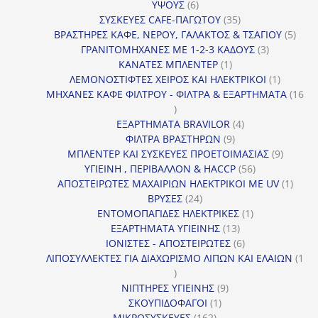
6
ΥΨΟΥΣ
6
προϊόντα
35
ΣΥΣΚΕΥΕΣ CAFE-ΠΑΓΩΤΟΥ
35
προϊόντα
5
ΒΡΑΣΤΗΡΕΣ ΚΑΦΕ, ΝΕΡΟΥ, ΓΑΛΑΚΤΟΣ & ΤΣΑΓΙΟΥ
5
3
προϊ
ΓΡΑΝΙΤΟΜΗΧΑΝΕΣ ΜΕ 1-2-3 ΚΑΔΟΥΣ
3
1
προϊόντα
ΚΑΝΑΤΕΣ ΜΠΛΕΝΤΕΡ
1
προϊόν
1
ΛΕΜΟΝΟΣΤΙΦΤΕΣ ΧΕΙΡΟΣ ΚΑΙ ΗΛΕΚΤΡΙΚΟΙ
1
προϊόν
ΜΗΧΑΝΕΣ ΚΑΦΕ ΦΙΛΤΡΟΥ - ΦΙΛΤΡΑ & ΕΞΑΡΤΗΜΑΤΑ
16
16
προϊόντα
4
ΕΞΑΡΤΗΜΑΤΑ BRAVILOR
4
9
προϊόντα
ΦΙΛΤΡΑ ΒΡΑΣΤΗΡΩΝ
9
προϊόντα
9
ΜΠΛΕΝΤΕΡ ΚΑΙ ΣΥΣΚΕΥΕΣ ΠΡΟΕΤΟΙΜΑΣΙΑΣ
9
56
προϊόντ
ΥΓΙΕΙΝΗ , ΠΕΡΙΒΑΛΛΟΝ & HACCP
56
προϊόντα
1
ΑΠΟΣΤΕΙΡΩΤΕΣ ΜΑΧΑΙΡΙΩΝ ΗΛΕΚΤΡΙΚΟΙ ΜΕ UV
1
24
προϊό
ΒΡΥΣΕΣ
24
προϊόντα
1
ΕΝΤΟΜΟΠΑΓΙΔΕΣ ΗΛΕΚΤΡΙΚΕΣ
1
13
προϊόν
ΕΞΑΡΤΗΜΑΤΑ ΥΓΙΕΙΝΗΣ
13
προϊόντα
6
ΙΟΝΙΣΤΕΣ - ΑΠΟΣΤΕΙΡΩΤΕΣ
6
προϊόντα
ΛΙΠΟΣΥΛΛΕΚΤΕΣ ΓΙΑ ΔΙΑΧΩΡΙΣΜΟ ΛΙΠΩΝ ΚΑΙ ΕΛΑΙΩΝ
1
1
προϊόν
9
ΝΙΠΤΗΡΕΣ ΥΓΙΕΙΝΗΣ
9
1
προϊόντα
ΣΚΟΥΠΙΔΟΦΑΓΟΙ
1
162
προϊόν
ΜΙΚΡΟΣΥΣΚΕΥΕΣ
162