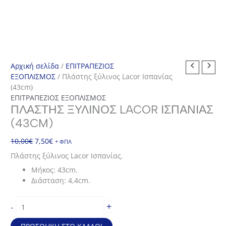
Αρχική σελίδα
/
ΕΠΙΤΡΑΠΕΖΙΟΣ
ΕΞΟΠΛΙΣΜΟΣ
/ Πλάστης ξύλινος Lacor Ισπανίας
(43cm)
ΕΠΙΤΡΑΠΕΖΙΟΣ ΕΞΟΠΛΙΣΜΟΣ
ΠΛΆΣΤΗΣ ΞΎΛΙΝΟΣ LACOR ΙΣΠΑΝΊΑΣ
(43CM)
Original
Η
10,00
€
7,50
€
+ ΦΠΑ
price
τρέχουσα
Πλάστης ξύλινος Lacor Ισπανίας.
was:
τιμή
Μήκoς: 43cm.
10,00€.
είναι:
Διάσταση: 4,4cm.
7,50€.
Πλάστης
+
-
ξύλινος
Lacor