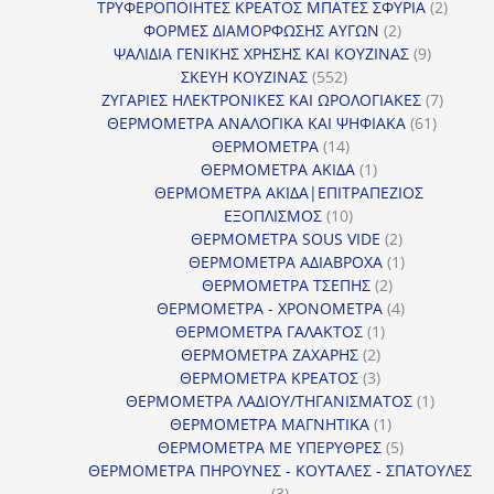
προϊόντα
2
ΤΡΥΦΕΡΟΠΟΙΗΤΕΣ ΚΡΕΑΤΟΣ ΜΠΑΤΕΣ ΣΦΥΡΙΑ
2
2
προϊόν
ΦΟΡΜΕΣ ΔΙΑΜΟΡΦΩΣΗΣ ΑΥΓΩΝ
2
προϊόντα
9
ΨΑΛΙΔΙΑ ΓΕΝΙΚΗΣ ΧΡΗΣΗΣ ΚΑΙ ΚΟΥΖΙΝΑΣ
9
552
προϊόντα
ΣΚΕΥΗ ΚΟΥΖΙΝΑΣ
552
προϊόντα
7
ΖΥΓΑΡΙΕΣ ΗΛΕΚΤΡΟΝΙΚΕΣ ΚΑΙ ΩΡΟΛΟΓΙΑΚΕΣ
7
61
προϊόν
ΘΕΡΜΟΜΕΤΡΑ ΑΝΑΛΟΓΙΚΑ ΚΑΙ ΨΗΦΙΑΚΑ
61
14
προϊόντ
ΘΕΡΜΟΜΕΤΡΑ
14
προϊόντα
1
ΘΕΡΜΟΜΕΤΡΑ ΑΚΙΔΑ
1
προϊόν
ΘΕΡΜΟΜΕΤΡΑ ΑΚΙΔΑ|ΕΠΙΤΡΑΠΕΖΙΟΣ
10
ΕΞΟΠΛΙΣΜΟΣ
10
προϊόντα
2
ΘΕΡΜΟΜΕΤΡΑ SOUS VIDE
2
προϊόντα
1
ΘΕΡΜΟΜΕΤΡΑ ΑΔΙΑΒΡΟΧΑ
1
2
προϊόν
ΘΕΡΜΟΜΕΤΡΑ ΤΣΕΠΗΣ
2
προϊόντα
4
ΘΕΡΜΟΜΕΤΡΑ - ΧΡΟΝΟΜΕΤΡΑ
4
1
προϊόντα
ΘΕΡΜΟΜΕΤΡΑ ΓΑΛΑΚΤΟΣ
1
2
προϊόν
ΘΕΡΜΟΜΕΤΡΑ ΖΑΧΑΡΗΣ
2
προϊόντα
3
ΘΕΡΜΟΜΕΤΡΑ ΚΡΕΑΤΟΣ
3
προϊόντα
1
ΘΕΡΜΟΜΕΤΡΑ ΛΑΔΙΟΥ/ΤΗΓΑΝΙΣΜΑΤΟΣ
1
1
προϊόν
ΘΕΡΜΟΜΕΤΡΑ ΜΑΓΝΗΤΙΚΑ
1
προϊόν
5
ΘΕΡΜΟΜΕΤΡΑ ΜΕ ΥΠΕΡΥΘΡΕΣ
5
προϊόντα
ΘΕΡΜΟΜΕΤΡΑ ΠΗΡΟΥΝΕΣ - ΚΟΥΤΑΛΕΣ - ΣΠΑΤΟΥΛΕΣ
3
3