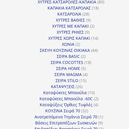
προϊόντα
80
ΧΥΤΡΕΣ-ΚΑΤΣΑΡΟΛΕΣ-ΚΑΠΑΚΙΑ
80
18
προϊόντα
ΚΑΠΑΚΙΑ ΚΑΤΣΑΡΟΛΑΣ
18
28
προϊόντα
ΚΑΤΣΑΡΟΛΙΑ
28
προϊόντα
9
ΧΥΤΡΕΣ ΒΑΘΙΕΣ
9
προϊόντα
2
ΧΥΤΡΕΣ ΜΕ ΚΑΠΑΚΙ
2
9
προϊόντα
ΧΥΤΡΕΣ ΡΗΧΕΣ
9
προϊόντα
14
ΧΥΤΡΕΣ ΧΩΡΙΣ ΚΑΠΑΚΙ
14
2
προϊόντα
ΧΩΝΙΑ
2
προϊόντα
44
ΣΚΕΥΗ ΚΟΥΖΙΝΑΣ ΟΙΚΙΑΚΑ
44
2
προϊόντα
ΣΕΙΡΑ BASIC
2
προϊόντα
18
ΣΕΙΡΑ COCOTTES
18
5
προϊόντα
ΣΕΙΡΑ HOME
5
προϊόντα
4
ΣΕΙΡΑ MAGMA
4
15
προϊόντα
ΣΕΙΡΑ STILO
15
26
προϊόντα
ΚΑΤΑΨΥΞΕΙΣ
26
προϊόντα
10
Καταψύκτες Μπαούλα
10
προϊόντα
2
Καταψύκτες Μπαούλα -60C
2
4
προϊόντα
Καταψύξεις Όρθιες Τυφλές
4
32
προϊόντα
ΚΟΥΖΙΝΑ Σειρά 70
32
προϊόντα
1
Ανατρεπόμενα Τηγάνια Σειρά 70
1
9
προϊόν
Βάσεις Επιτραπέζιων Συσκευών
9
προϊόντα
2
Επιδαπέδιοι Βραστήρες Σειρά 70
2