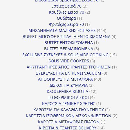
3
προϊόντα
Εστίες Σειρά 70
3
προϊόντα
2
Κουζίνες Σειρά 70
2
1
προϊόντα
Ουδέτερα
1
προϊόν
1
Φριτέζες Σειρά 70
1
προϊόν
444
ΜΗΧΑΝΗΜΑΤΑ ΜΑΖΙΚΗΣ ΕΣΤΙΑΣΗΣ
444
προϊόντα
4
BUFFET-ΜΠΟΥΦΕ ΕΠΙΠΛΑ 'Η ΕΝΤΟΙΧΙΖΟΜΕΝΑ
4
1
προϊόν
BUFFET ΕΝΤΟΙΧΙΖΟΜΕΝΑ
1
προϊόν
3
BUFFET ΘΕΡΜΑΙΝΟΜΕΝΑ
3
προϊόντα
15
EXCLUSIVE ΣΥΣΚΕΥΕΣ & SOUS VIDE COOKING
15
6
προϊόν
SOUS VIDE COOKERS
6
προϊόντα
1
ΑΦΥΓΡΑΝΤΗΡΕΣ ΑΠΟΞΗΡΑΝΤΕΣ ΤΡΟΦΙΜΩΝ
1
8
προϊόν
ΣΥΣΚΕΥΑΣΤΙΚΑ ΕΝ ΚΕΝΩ VACUUM
8
40
προϊόντα
ΑΠΟΘΗΚΕΥΣΗ & ΜΕΤΑΦΟΡΑ
40
3
προϊόντα
ΔΙΣΚΟΙ ΓΙΑ ΖΥΜΑΡΙΑ
3
προϊόντα
12
ΙΣΟΘΕΡΜΙΚΑ ΚΙΒΩΤΙΑ
12
4
προϊόντα
ΙΣΟΘΕΡΜΙΚΟΙ ΔΙΣΚΟΙ
4
προϊόντα
1
ΚΑΡΟΤΣΙΑ ΓΕΝΙΚΗΣ ΧΡΗΣΗΣ
1
προϊόν
2
ΚΑΡΟΤΣΙΑ ΓΙΑ ΚΑΛΑΘΙΑ ΠΛΥΝΤΗΡΙΟΥ
2
προϊόντα
2
ΚΑΡΟΤΣΙΑ ΙΣΟΘΕΡΜΙΚΩΝ ΔΙΣΚΩΝ/ΚΙΒΩΤΙΩΝ
2
1
προϊόν
ΚΑΡΟΤΣΙΑ ΜΕΤΑΦΟΡΑΣ ΠΙΑΤΩΝ
1
14
προϊόν
ΚΙΒΩΤΙΑ & ΤΣΑΝΤΕΣ DELIVERY
14