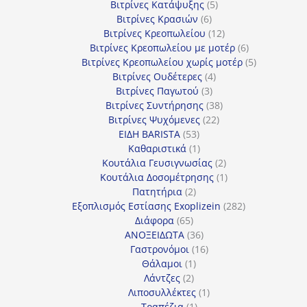
5
προϊόντα
Βιτρίνες Κατάψυξης
5
6
προϊόντα
Βιτρίνες Κρασιών
6
προϊόντα
12
Βιτρίνες Κρεοπωλείου
12
προϊόντα
6
Βιτρίνες Κρεοπωλείου με μοτέρ
6
προϊόντα
5
Βιτρίνες Κρεοπωλείου χωρίς μοτέρ
5
4
προϊόντα
Βιτρίνες Ουδέτερες
4
3
προϊόντα
Βιτρίνες Παγωτού
3
προϊόντα
38
Βιτρίνες Συντήρησης
38
22
προϊόντα
Βιτρίνες Ψυχόμενες
22
53
προϊόντα
ΕΙΔΗ BARISTA
53
προϊόντα
1
Καθαριστικά
1
προϊόν
2
Κουτάλια Γευσιγνωσίας
2
προϊόντα
1
Κουτάλια Δοσομέτρησης
1
2
προϊόν
Πατητήρια
2
προϊόντα
282
Εξοπλισμός Εστίασης Exoplizein
282
65
προϊόντα
Διάφορα
65
προϊόντα
36
ΑΝΟΞΕΙΔΩΤΑ
36
προϊόντα
16
Γαστρονόμοι
16
1
προϊόντα
Θάλαμοι
1
2
προϊόν
Λάντζες
2
προϊόντα
1
Λιποσυλλέκτες
1
1
προϊόν
Τραπέζια
1