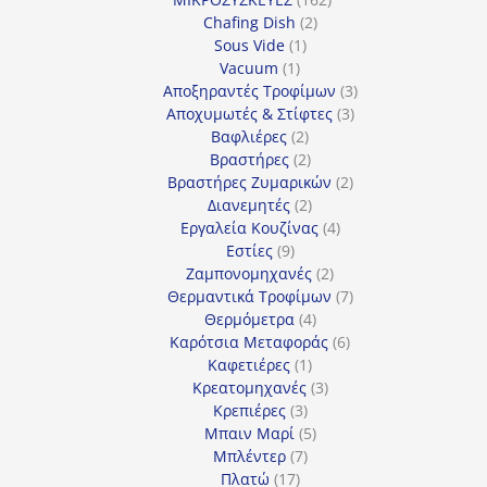
2
προϊόντα
Chafing Dish
2
1
προϊόντα
Sous Vide
1
1
προϊόν
Vacuum
1
προϊόν
3
Αποξηραντές Τροφίμων
3
3
προϊόντα
Αποχυμωτές & Στίφτες
3
2
προϊόντα
Βαφλιέρες
2
προϊόντα
2
Βραστήρες
2
προϊόντα
2
Βραστήρες Ζυμαρικών
2
2
προϊόντα
Διανεμητές
2
προϊόντα
4
Εργαλεία Κουζίνας
4
9
προϊόντα
Εστίες
9
προϊόντα
2
Ζαμπονομηχανές
2
προϊόντα
7
Θερμαντικά Τροφίμων
7
4
προϊόντα
Θερμόμετρα
4
προϊόντα
6
Καρότσια Μεταφοράς
6
1
προϊόντα
Καφετιέρες
1
προϊόν
3
Κρεατομηχανές
3
3
προϊόντα
Κρεπιέρες
3
προϊόντα
5
Μπαιν Μαρί
5
7
προϊόντα
Μπλέντερ
7
17
προϊόντα
Πλατώ
17