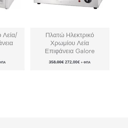
 Λεία/
Πλατώ Ηλεκτρικό
νεια
Χρωμίου Λεία
Επιφάνεια Galore
Original
Η
358,00
€
272,00
€
ΦΠΑ
+ ΦΠΑ
έχουσα
price
τρέχουσα
μή
was:
τιμή
ναι:
358,00€.
είναι:
3,00€.
272,00€.