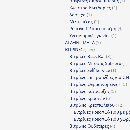
προϊόντ
1
Βαλβίδες αποσυμπίεσης
1
4
πρ
Κλείστρα-Κλειδαριές
4
1
προϊόν
Λάστιχα
1
προϊόν
2
Μεντεσέδες
2
προϊόντα
4
Ράουλα-Πλαστικά μέρη
4
1
προ
Υγειονομικές γωνίες
1
5
προϊόν
ΑΤΑΞΙΝΟΜΗΤΑ
5
153
προϊόντα
ΒΙΤΡΙΝΕΣ
153
προϊόντα
3
Βιτρίνες Back Bar
3
προϊόντα
1
Βιτρίνες Mπύρας Subzero
1
1
π
Βιτρίνες Self Service
1
προϊόν
Βιτρίνες Επιτραπέζιες για GN
1
Βιτρίνες Θερμαινόμενες
15
5
π
Βιτρίνες Κατάψυξης
5
6
προϊόν
Βιτρίνες Κρασιών
6
προϊόντα
12
Βιτρίνες Κρεοπωλείου
12
προ
Βιτρίνες Κρεοπωλείου με μ
Βιτρίνες Κρεοπωλείου χωρί
4
Βιτρίνες Ουδέτερες
4