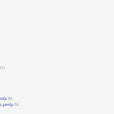
α
οϊόν
τα
ϊόντα
ροϊόν
1
1
5
προϊόν
ροϊόντα
τα
ϊόντα
6
οτέρ
6
προϊόντα
5
ς μοτέρ
5
προϊόντα