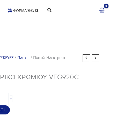
ΦΌΡΜΑ SERVICE
ΣΚΕΥΕΣ
/
Πλατώ
/ Πλατώ Ηλεκτρικό
ΡΙΚΌ ΧΡΩΜΊΟΥ VEG920C
σα
+
ΘΙ
.