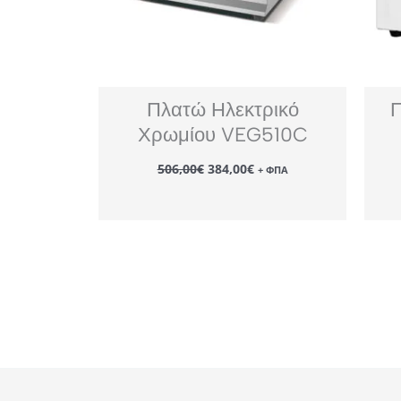
Πλατώ Ηλεκτρικό
Π
Χρωμίου VEG510C
Original
Η
506,00
€
384,00
€
+ ΦΠΑ
price
τρέχουσα
was:
τιμή
506,00€.
είναι:
384,00€.