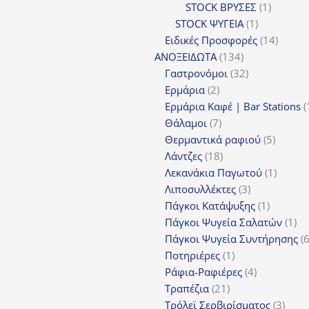
1
STOCK ΒΡΥΣΕΣ
1
1
προϊόν
STOCK ΨΥΓΕΙΑ
1
προϊόν
14
Ειδικές Προσφορές
14
134
προϊόν
ΑΝΟΞΕΙΔΩΤΑ
134
προϊόντα
32
Γαστρονόμοι
32
2
προϊόντα
Ερμάρια
2
προϊόντα
Ερμάρια Καφέ | Bar Stations
7
Θάλαμοι
7
προϊόντα
5
Θερμαντικά ραφιού
5
18
προϊόν
Λάντζες
18
προϊόντα
1
Λεκανάκια Παγωτού
1
3
προϊόν
Λιποσυλλέκτες
3
προϊόντα
1
Πάγκοι Κατάψυξης
1
προϊόν
1
Πάγκοι Ψυγεία Σαλατών
1
πρ
Πάγκοι Ψυγεία Συντήρησης
1
Ποτηριέρες
1
προϊόν
4
Ράφια-Ραφιέρες
4
21
προϊόντα
Τραπέζια
21
προϊόντα
3
Τρόλεϊ Σερβιρίσματος
3