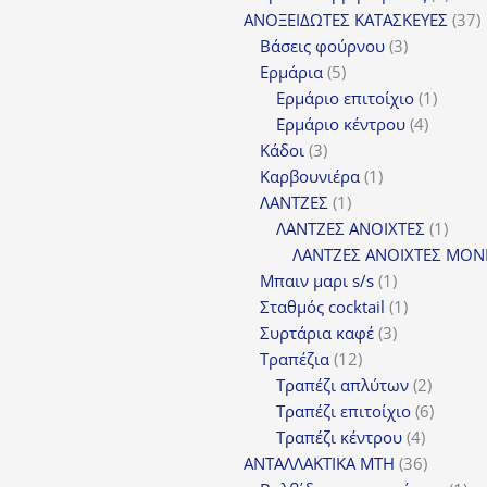
προϊ
3
ΑΝΟΞΕΙΔΩΤΕΣ ΚΑΤΑΣΚΕΥΕΣ
37
3
π
Βάσεις φούρνου
3
5
προϊόντα
Ερμάρια
5
προϊόντα
1
Ερμάριο επιτοίχιο
1
4
προϊόν
Ερμάριο κέντρου
4
3
προϊόντ
Κάδοι
3
προϊόντα
1
Καρβουνιέρα
1
1
προϊόν
ΛΑΝΤΖΕΣ
1
προϊόν
1
ΛΑΝΤΖΕΣ ΑΝΟΙΧΤΕΣ
1
προϊ
ΛΑΝΤΖΕΣ ΑΝΟΙΧΤΕΣ ΜΟΝ
1
Μπαιν μαρι s/s
1
προϊόν
1
Σταθμός cocktail
1
3
προϊόν
Συρτάρια καφέ
3
12
προϊόντα
Τραπέζια
12
προϊόντα
2
Τραπέζι απλύτων
2
προϊόν
6
Τραπέζι επιτοίχιο
6
4
προϊόν
Τραπέζι κέντρου
4
προϊόντ
36
ΑΝΤΑΛΛΑΚΤΙΚΑ MTH
36