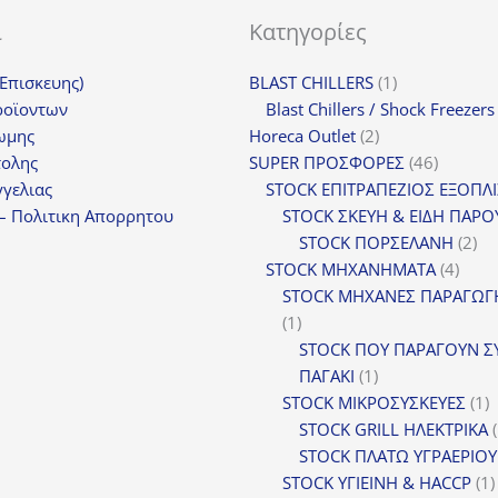
ι
Κατηγορίες
1
(Επισκευης)
BLAST CHILLERS
1
προϊόν
ροϊοντων
Blast Chillers / Shock Freezers
2
ωμης
Horeca Outlet
2
προϊόντα
46
τολης
SUPER ΠΡΟΣΦΟΡΕΣ
46
προϊόντ
γελιας
STOCK ΕΠΙΤΡΑΠΕΖΙΟΣ ΕΞΟΠΛ
– Πολιτικη Απορρητου
STOCK ΣΚΕΥΗ & ΕΙΔΗ ΠΑΡΟ
2
STOCK ΠΟΡΣΕΛΑΝΗ
2
4
πρ
STOCK ΜΗΧΑΝΗΜΑΤΑ
4
προϊ
STOCK ΜΗΧΑΝΕΣ ΠΑΡΑΓΩΓ
1
1
προϊόν
STOCK ΠΟΥ ΠΑΡΑΓΟΥΝ Σ
1
ΠΑΓΑΚΙ
1
προϊόν
1
STOCK ΜΙΚΡΟΣΥΣΚΕΥΕΣ
1
π
STOCK GRILL ΗΛΕΚΤΡΙΚΑ
STOCK ΠΛΑΤΩ ΥΓΡΑΕΡΙΟΥ
STOCK ΥΓΙΕΙΝΗ & HACCP
1