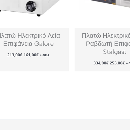
λατώ Ηλεκτρικό Λεία
Πλατώ Ηλεκτρικό
Επιφάνεια Galore
Ραβδωτή Επιφά
Stalgast
Original
Η
213,00
€
161,00
€
+ ΦΠΑ
price
τρέχουσα
Original
Η
was:
τιμή
334,00
€
253,00
€
+ 
price
τρ
213,00€.
είναι:
was:
τι
161,00€.
334,00€.
εί
25