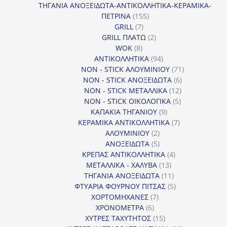
προϊόντα
ΤΗΓΑΝΙΑ ΑΝΟΞΕΙΔΩΤΑ-ΑΝΤΙΚΟΛΛΗΤΙΚΑ-ΚΕΡΑΜΙΚΑ-
155
ΠΕΤΡΙΝΑ
155
7
προϊόντα
GRILL
7
προϊόντα
2
GRILL ΠΛΑΤΩ
2
8
προϊόντα
WOK
8
προϊόντα
94
ΑΝΤΙΚΟΛΛΗΤΙΚΑ
94
προϊόντα
71
NON - STICK ΑΛΟΥΜΙΝΙΟΥ
71
6
προϊόντα
NON - STICK ΑΝΟΞΕΙΔΩΤΑ
6
12
προϊόντα
NON - STICK ΜΕΤΑΛΛΙΚΑ
12
5
προϊόντα
NON - STICK ΟΙΚΟΛΟΓΙΚΑ
5
9
προϊόντα
ΚΑΠΑΚΙΑ ΤΗΓΑΝΙΟΥ
9
προϊόντα
7
ΚΕΡΑΜΙΚΑ ΑΝΤΙΚΟΛΛΗΤΙΚΑ
7
2
προϊόντα
ΑΛΟΥΜΙΝΙΟΥ
2
προϊόντα
5
ΑΝΟΞΕΙΔΩΤΑ
5
προϊόντα
4
ΚΡΕΠΑΣ ΑΝΤΙΚΟΛΛΗΤΙΚΑ
4
13
προϊόντα
ΜΕΤΑΛΛΙΚΑ - ΧΑΛΥΒΑ
13
προϊόντα
11
ΤΗΓΑΝΙΑ ΑΝΟΞΕΙΔΩΤΑ
11
προϊόντα
5
ΦΤΥΑΡΙΑ ΦΟΥΡΝΟΥ ΠΙΤΣΑΣ
5
7
προϊόντα
ΧΟΡΤΟΜΗΧΑΝΕΣ
7
6
προϊόντα
ΧΡΟΝΟΜΕΤΡΑ
6
προϊόντα
15
ΧΥΤΡΕΣ ΤΑΧΥΤΗΤΟΣ
15