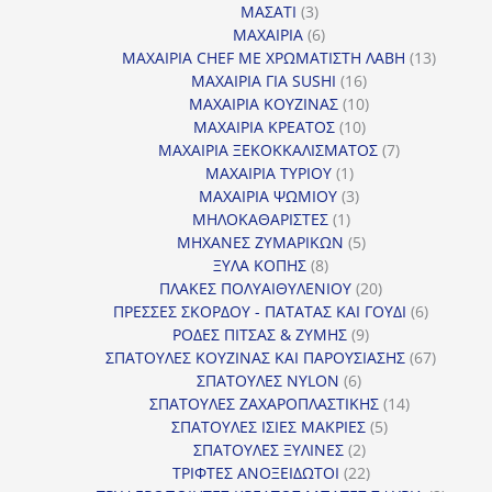
3
προϊόντα
ΜΑΣΑΤΙ
3
προϊόντα
6
ΜΑΧΑΙΡΙΑ
6
προϊόντα
13
ΜΑΧΑΙΡΙΑ CHEF ΜΕ ΧΡΩΜΑΤΙΣΤΗ ΛΑΒΗ
13
16
προϊόντ
ΜΑΧΑΙΡΙΑ ΓΙΑ SUSHI
16
προϊόντα
10
ΜΑΧΑΙΡΙΑ ΚΟΥΖΙΝΑΣ
10
10
προϊόντα
ΜΑΧΑΙΡΙΑ ΚΡΕΑΤΟΣ
10
προϊόντα
7
ΜΑΧΑΙΡΙΑ ΞΕΚΟΚΚΑΛΙΣΜΑΤΟΣ
7
1
προϊόντα
ΜΑΧΑΙΡΙΑ ΤΥΡΙΟΥ
1
προϊόν
3
ΜΑΧΑΙΡΙΑ ΨΩΜΙΟΥ
3
1
προϊόντα
ΜΗΛΟΚΑΘΑΡΙΣΤΕΣ
1
προϊόν
5
ΜΗΧΑΝΕΣ ΖΥΜΑΡΙΚΩΝ
5
8
προϊόντα
ΞΥΛΑ ΚΟΠΗΣ
8
προϊόντα
20
ΠΛΑΚΕΣ ΠΟΛΥΑΙΘΥΛΕΝΙΟΥ
20
προϊόντα
6
ΠΡΕΣΣΕΣ ΣΚΟΡΔΟΥ - ΠΑΤΑΤΑΣ ΚΑΙ ΓΟΥΔΙ
6
9
προϊόντα
ΡΟΔΕΣ ΠΙΤΣΑΣ & ΖΥΜΗΣ
9
προϊόντα
67
ΣΠΑΤΟΥΛΕΣ ΚΟΥΖΙΝΑΣ ΚΑΙ ΠΑΡΟΥΣΙΑΣΗΣ
67
6
προϊόντ
ΣΠΑΤΟΥΛΕΣ NYLON
6
προϊόντα
14
ΣΠΑΤΟΥΛΕΣ ΖΑΧΑΡΟΠΛΑΣΤΙΚΗΣ
14
5
προϊόντα
ΣΠΑΤΟΥΛΕΣ ΙΣΙΕΣ ΜΑΚΡΙΕΣ
5
2
προϊόντα
ΣΠΑΤΟΥΛΕΣ ΞΥΛΙΝΕΣ
2
προϊόντα
22
ΤΡΙΦΤΕΣ ΑΝΟΞΕΙΔΩΤΟΙ
22