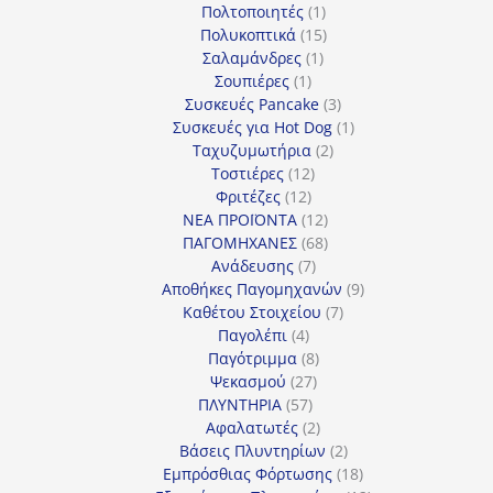
προϊόντα
1
Πολτοποιητές
1
προϊόν
15
Πολυκοπτικά
15
1
προϊόντα
Σαλαμάνδρες
1
1
προϊόν
Σουπιέρες
1
προϊόν
3
Συσκευές Pancake
3
προϊόντα
1
Συσκευές για Hot Dog
1
2
προϊόν
Ταχυζυμωτήρια
2
12
προϊόντα
Τοστιέρες
12
12
προϊόντα
Φριτέζες
12
προϊόντα
12
ΝΕΑ ΠΡΟΪΟΝΤΑ
12
προϊόντα
68
ΠΑΓΟΜΗΧΑΝΕΣ
68
7
προϊόντα
Ανάδευσης
7
προϊόντα
9
Αποθήκες Παγομηχανών
9
7
προϊόντα
Καθέτου Στοιχείου
7
4
προϊόντα
Παγολέπι
4
προϊόντα
8
Παγότριμμα
8
27
προϊόντα
Ψεκασμού
27
57
προϊόντα
ΠΛΥΝΤΗΡΙΑ
57
προϊόντα
2
Αφαλατωτές
2
προϊόντα
2
Βάσεις Πλυντηρίων
2
προϊόντα
18
Εμπρόσθιας Φόρτωσης
18