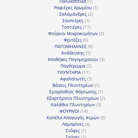
προϊόντα
1
Πολυκοπτικά
1
προϊόν
1
Ραφιέρες Χρωμίου
1
2
προϊόν
Σαλαμάνδρες
2
1
προϊόντα
Σουπιέρες
1
προϊόν
11
Τοστιέρες
11
προϊόντα
2
Φούρνοι Μικροκυμάτων
2
9
προϊόντα
Φριτέζες
9
προϊόντα
6
ΠΑΓΟΜΗΧΑΝΕΣ
6
1
προϊόντα
Ανάδευσης
1
προϊόν
3
Αποθήκες Παγομηχανών
3
2
προϊόντα
Παγότριμμα
2
11
προϊόντα
ΠΛΥΝΤΗΡΙΑ
11
προϊόντα
3
Αφαλατωτές
3
προϊόντα
1
Βάσεις Πλυντηρίων
1
προϊόν
1
Εμπρόσθιας Φόρτωσης
1
προϊόν
2
Εξαρτήματα Πλυντηρίων
2
3
προϊόντα
Καλάθια Πλυντηρίων
3
14
προϊόντα
ΦΟΥΡΝΟΙ
14
προϊόντα
2
Καπέλα Απαγωγής Ατμών
2
4
προϊόντα
Λαμαρίνες
4
1
προϊόντα
Στόφες
1
προϊόν
1
Σχάρες
1