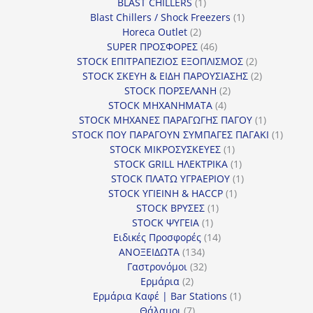
1
BLAST CHILLERS
1
προϊόν
1
Blast Chillers / Shock Freezers
1
2
προϊόν
Horeca Outlet
2
προϊόντα
46
SUPER ΠΡΟΣΦΟΡΕΣ
46
προϊόντα
2
STOCK ΕΠΙΤΡΑΠΕΖΙΟΣ ΕΞΟΠΛΙΣΜΟΣ
2
προϊόντα
2
STOCK ΣΚΕΥΗ & ΕΙΔΗ ΠΑΡΟΥΣΙΑΣΗΣ
2
2
προϊόντα
STOCK ΠΟΡΣΕΛΑΝΗ
2
4
προϊόντα
STOCK ΜΗΧΑΝΗΜΑΤΑ
4
προϊόντα
1
STOCK ΜΗΧΑΝΕΣ ΠΑΡΑΓΩΓΗΣ ΠΑΓΟΥ
1
προϊόν
1
STOCK ΠΟΥ ΠΑΡΑΓΟΥΝ ΣΥΜΠΑΓΕΣ ΠΑΓΑΚΙ
1
1
προϊόν
STOCK ΜΙΚΡΟΣΥΣΚΕΥΕΣ
1
προϊόν
1
STOCK GRILL ΗΛΕΚΤΡΙΚΑ
1
προϊόν
1
STOCK ΠΛΑΤΩ ΥΓΡΑΕΡΙΟΥ
1
1
προϊόν
STOCK ΥΓΙΕΙΝΗ & HACCP
1
1
προϊόν
STOCK ΒΡΥΣΕΣ
1
1
προϊόν
STOCK ΨΥΓΕΙΑ
1
προϊόν
14
Ειδικές Προσφορές
14
134
προϊόντα
ΑΝΟΞΕΙΔΩΤΑ
134
προϊόντα
32
Γαστρονόμοι
32
2
προϊόντα
Ερμάρια
2
προϊόντα
1
Ερμάρια Καφέ | Bar Stations
1
7
προϊόν
Θάλαμοι
7