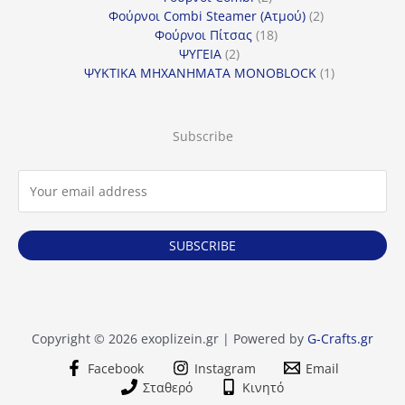
προϊόντα
2
Φούρνοι Combi Steamer (Ατμού)
2
18
προϊόντα
Φούρνοι Πίτσας
18
2
προϊόντα
ΨΥΓΕΙΑ
2
προϊόντα
1
ΨΥΚΤΙΚΑ ΜΗΧΑΝΗΜΑΤΑ MONOBLOCK
1
προϊόν
Subscribe
SUBSCRIBE
Copyright © 2026 exoplizein.gr | Powered by
G-Crafts.gr
Facebook
Instagram
Email
Σταθερό
Κινητό