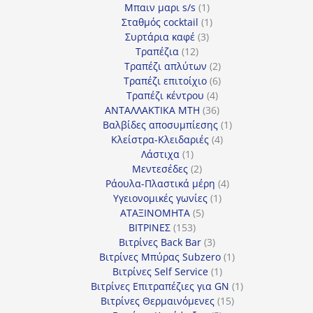
1
προϊόν
Μπαιν μαρι s/s
1
προϊόν
1
Σταθμός cocktail
1
3
προϊόν
Συρτάρια καφέ
3
12
προϊόντα
Τραπέζια
12
προϊόντα
2
Τραπέζι απλύτων
2
προϊόντα
6
Τραπέζι επιτοίχιο
6
4
προϊόντα
Τραπέζι κέντρου
4
προϊόντα
36
ΑΝΤΑΛΛΑΚΤΙΚΑ MTH
36
προϊόντα
1
Βαλβίδες αποσυμπίεσης
1
4
προϊόν
Κλείστρα-Κλειδαριές
4
1
προϊόντα
Λάστιχα
1
προϊόν
2
Μεντεσέδες
2
προϊόντα
4
Ράουλα-Πλαστικά μέρη
4
1
προϊόντα
Υγειονομικές γωνίες
1
5
προϊόν
ΑΤΑΞΙΝΟΜΗΤΑ
5
153
προϊόντα
ΒΙΤΡΙΝΕΣ
153
προϊόντα
3
Βιτρίνες Back Bar
3
προϊόντα
1
Βιτρίνες Mπύρας Subzero
1
1
προϊόν
Βιτρίνες Self Service
1
προϊόν
1
Βιτρίνες Επιτραπέζιες για GN
1
15
προϊόν
Βιτρίνες Θερμαινόμενες
15