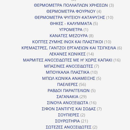
προϊόντα
3
ΘΕΡΜΟΜΕΤΡΑ ΠΟΛΛΑΠΛΩΝ ΧΡΗΣΕΩΝ
3
4
προϊόντ
ΘΕΡΜΟΜΕΤΡΑ ΦΟΥΡΝΟΥ
4
προϊόντα
10
ΘΕΡΜΟΜΕΤΡΑ ΨΥΓΕΙΟΥ-ΚΑΤΑΨΥΞΗΣ
10
5
προϊόντα
ΘΗΚΕΣ - ΚΑΛΥΜΜΑΤΑ
5
1
προϊόντα
ΥΓΡΟΜΕΤΡΑ
1
προϊόν
8
ΚΑΝΑΤΕΣ ΜΕΖΟΥΡΑ
8
προϊόντα
10
ΚΟΠΤΕΣ ΖΥΜΗΣ INOX ΚΑΙ ΠΛΑΣΤΙΚΟΙ
10
προϊόντα
6
ΚΡΕΜΑΣΤΡΕΣ, ΓΑΝΤΖΟΙ ΕΡΓΑΛΕΙΩΝ ΚΑΙ ΤΣΙΓΚΕΛΙΑ
6
14
προϊ
ΛΕΚΑΝΕΣ ΚΩΝΙΚΕΣ
14
προϊόντα
16
ΜΑΡΜΙΤΕΣ ΑΝΟΞΕΙΔΩΤΕΣ ΜΕ Η' ΧΩΡΙΣ ΚΑΠΑΚΙ
16
7
προϊ
ΜΠΑΣΙΝΕΣ ΑΝΟΞΕΙΔΩΤΕΣ
7
10
προϊόντα
ΜΠΟΥΚΑΛΙΑ ΠΛΑΣΤΙΚΑ
10
προϊόντα
5
ΜΠΩΛ ΚΩΝΙΚΑ ΑΝΑΜΕΙΞΗΣ
5
56
προϊόντα
ΠΑΕΛΙΕΡΕΣ
56
προϊόντα
5
ΡΑΒΔΟΙ ΠΑΡΑΓΓΕΛΙΩΝ
5
29
προϊόντα
ΣΑΓΑΝΑΚΙΑ
29
προϊόντα
16
ΣΙΝΟΥΑ ΑΝΟΞΕΙΔΩΤΑ
16
προϊόντα
7
ΣΙΦΟΝ ΣΑΝΤΙΓΥΣ ΚΑΙ ΣΟΔΑΣ
7
2
προϊόντα
ΣΟΥΠΙΕΡΕΣ
2
προϊόντα
21
ΣΟΥΡΩΤΗΡΙΑ
21
προϊόντα
2
ΣΩΤΕΖΕΣ ΑΝΟΞΕΙΔΩΤΕΣ
2