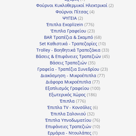
προϊόν
2
Φούρνοι Κυκλοθερμικοί Ηλεκτρικοί
2
4
προϊόντα
Φούρνοι Πίτσας
4
2
προϊόντα
ΨΥΓΕΙΑ
2
προϊόντα
776
Έπιπλα Exoplizein
776
προϊόντα
23
'Επιπλα Γραφείου
23
προϊόντα
68
BAR Τραπέζια & Σκαμπό
68
προϊόντα
10
Set Καθιστικά - Τραπεζαρίες
10
προϊόντα
33
Trolley - Βοηθητικά Τραπεζάκια
33
προϊόντα
45
Βάσεις & Επιφάνειες Τραπεζιών
45
35
προϊόντα
Βάσεις Τραπεζιών
35
προϊόντα
23
Γραφεία - Τραπέζια Συνεδρίου
23
77
προϊόντα
Διακόσμηση - Μικροέπιπλα
77
77
προϊόντα
Διάφορα Μικροέπιπλα
77
προϊόντα
100
Εξοπλισμός Γραφείου
100
186
προϊόντα
Εξωτερικός Χώρος
186
776
προϊόντα
Έπιπλα
776
προϊόντα
6
Έπιπλα TV - Κονσόλες
6
32
προϊόντα
Έπιπλα Σαλονιού
32
προϊόντα
76
Έπιπλα Υπνοδωματίου
76
10
προϊόντα
Επιφάνειες Τραπεζιών
10
1
προϊόντα
Ερμάρια - Ντουλάπες
1