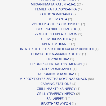
προϊόν
21
ΜΗΧΑΝΗΜΑΤΑ ΚΑΤΕΡΓΑΣΙΑΣ
21
1
προϊόντα
ΓΕΜΙΣΤΙΚΑ ΓΙΑ ΛΟΥΚΑΝΙΚΑ
1
2
προϊόν
ΖΑΜΠΟΝΟΜΗΧΑΝΕΣ
2
2
προϊόντα
ΜΕ ΙΜΑΝΤΑ
2
προϊόντα
7
ΖΥΓΟΙ ΕΡΓΑΣΤΗΡΙΑΚΗΣ ΧΡΗΣΗΣ
7
1
προϊόντα
ΖΥΓΟΙ ΛΙΑΝΙΚΗΣ ΠΩΛΗΣΗΣ
1
προϊόν
1
ΖΥΜΩΤΗΡΙΟ ΚΡΕΑΤΟΕΙΔΩΝ
1
1
προϊόν
ΘΕΡΜΟΚΟΛΛΗΤΙΚΆ
1
2
προϊόν
ΚΡΕΑΤΟΜΗΧΑΝΕΣ
2
προϊόντα
1
ΠΑΤΑΤΟΚΟΠΤΕΣ ΗΛΕΚΤΡΙΚΟΙ ΚΑΙ ΧΕΙΡΟΚΙΝΗΤΟΙ
1
1
προϊ
ΠΟΛΥΚΟΠΤΙΚΑ-ΛΑΧΑΝΟΚΟΠΤΕΣ
1
1
προϊόν
ΠΟΛΥΚΟΠΤΙΚΑ
1
προϊόν
1
ΠΡΙΟΝΙ ΚΟΠΗΣ ΚΑΤΕΨΥΓΜΕΝΩΝ
1
1
προϊόν
ΣΝΙΤΣΕΛΟΜΗΧΑΝΕΣ
1
προϊόν
1
ΧΕΙΡΟΚΙΝΗΤΑ ΚΟΠΤΙΚΑ
1
προϊόν
84
ΜΙΚΡΟΣΥΣΚΕΥΕΣ ΖΕΣΤΗΣ ΚΟΥΖΙΝΑΣ SNACK
84
4
προϊόντ
CARVING STATIONS
4
προϊόντα
1
GRILL ΗΛΕΚΤΡΙΚΑ ΝΕΡΟΥ
1
2
προϊόν
GRILL ΥΓΡΑΕΡΙΟΥ ΝΕΡΟΥ
2
14
προϊόντα
ΒΑΦΛΙΕΡΕΣ
14
προϊόντα
1
ΒΡΑΣΤΗΡΕΣ ΑΥΓΩΝ
1