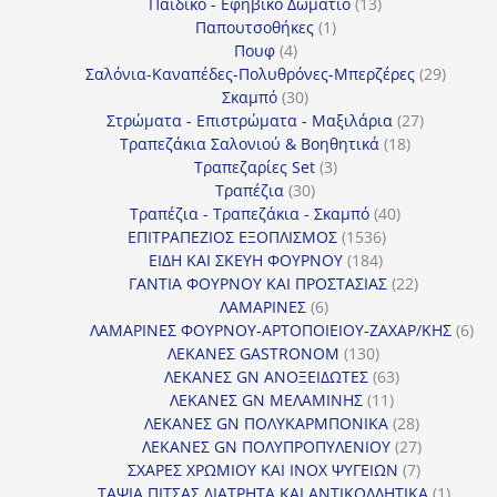
13
προϊόντα
Παιδικό - Εφηβικό Δωμάτιο
13
1
προϊόντα
Παπουτσοθήκες
1
4
προϊόν
Πουφ
4
προϊόντα
29
Σαλόνια-Καναπέδες-Πολυθρόνες-Μπερζέρες
29
30
προϊόν
Σκαμπό
30
προϊόντα
27
Στρώματα - Επιστρώματα - Μαξιλάρια
27
18
προϊόντα
Τραπεζάκια Σαλονιού & Βοηθητικά
18
3
προϊόντα
Τραπεζαρίες Set
3
30
προϊόντα
Τραπέζια
30
προϊόντα
40
Τραπέζια - Τραπεζάκια - Σκαμπό
40
1536
προϊόντα
ΕΠΙΤΡΑΠΕΖΙΟΣ ΕΞΟΠΛΙΣΜΟΣ
1536
184
προϊόντα
ΕΙΔΗ ΚΑΙ ΣΚΕΥΗ ΦΟΥΡΝΟΥ
184
προϊόντα
22
ΓΑΝΤΙΑ ΦΟΥΡΝΟΥ ΚΑΙ ΠΡΟΣΤΑΣΙΑΣ
22
6
προϊόντα
ΛΑΜΑΡΙΝΕΣ
6
προϊόντα
6
ΛΑΜΑΡΙΝΕΣ ΦΟΥΡΝΟΥ-ΑΡΤΟΠΟΙΕΙΟΥ-ΖΑΧΑΡ/ΚΗΣ
6
130
προ
ΛΕΚΑΝΕΣ GASTRONOM
130
προϊόντα
63
ΛΕΚΑΝΕΣ GN ΑΝΟΞΕΙΔΩΤΕΣ
63
11
προϊόντα
ΛΕΚΑΝΕΣ GN ΜΕΛΑΜΙΝΗΣ
11
προϊόντα
28
ΛΕΚΑΝΕΣ GN ΠΟΛΥΚΑΡΜΠΟΝΙΚΑ
28
προϊόντα
27
ΛΕΚΑΝΕΣ GN ΠΟΛΥΠΡΟΠΥΛΕΝΙΟΥ
27
7
προϊόντα
ΣΧΑΡΕΣ ΧΡΩΜΙΟΥ ΚΑΙ INOX ΨΥΓΕΙΩΝ
7
προϊόντα
1
ΤΑΨΙΑ ΠΙΤΣΑΣ ΔΙΑΤΡΗΤΑ ΚΑΙ ΑΝΤΙΚΟΛΛΗΤΙΚΑ
1