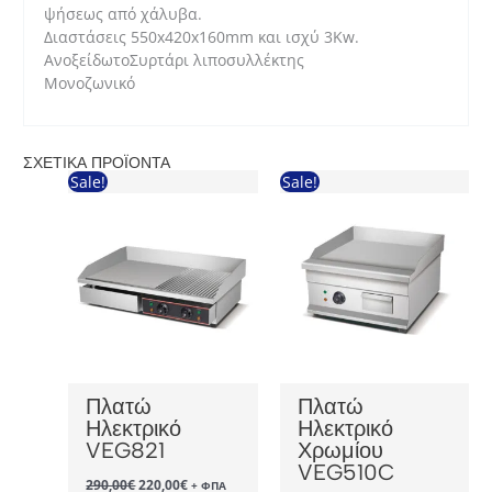
ψήσεως από χάλυβα.
Διαστάσεις 550x420x160mm και ισχύ 3Kw.
ΑνοξείδωτοΣυρτάρι λιποσυλλέκτης
Μονοζωνικό
ΣΧΕΤΙΚΆ ΠΡΟΪΌΝΤΑ
Sale!
Sale!
Πλατώ
Πλατώ
Ηλεκτρικό
Ηλεκτρικό
VEG821
Χρωμίου
VEG510C
Original
Η
290,00
€
220,00
€
+ ΦΠΑ