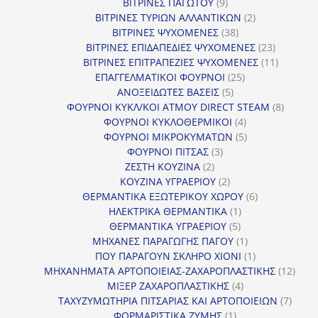
9
προϊόντα
ΒΙΤΡΙΝΕΣ ΠΑΓΩΤΟΥ
9
προϊόντα
2
ΒΙΤΡΙΝΕΣ ΤΥΡΙΩΝ ΑΛΛΑΝΤΙΚΩΝ
2
38
προϊόντα
ΒΙΤΡΙΝΕΣ ΨΥΧΟΜΕΝΕΣ
38
προϊόντα
23
ΒΙΤΡΙΝΕΣ ΕΠΙΔΑΠΕΔΙΕΣ ΨΥΧΟΜΕΝΕΣ
23
προϊόντα
11
ΒΙΤΡΙΝΕΣ ΕΠΙΤΡΑΠΕΖΙΕΣ ΨΥΧΟΜΕΝΕΣ
11
25
προϊόντ
ΕΠΑΓΓΕΛΜΑΤΙΚΟΙ ΦΟΥΡΝΟΙ
25
5
προϊόντα
ΑΝΟΞΕΙΔΩΤΕΣ ΒΑΣΕΙΣ
5
προϊόντα
8
ΦΟΥΡΝΟΙ ΚΥΚΛ/ΚΟΙ ΑΤΜΟΥ DIRECT STEAM
8
4
προϊόν
ΦΟΥΡΝΟΙ ΚΥΚΛΟΘΕΡΜΙΚΟΙ
4
προϊόντα
5
ΦΟΥΡΝΟΙ ΜΙΚΡΟΚΥΜΑΤΩΝ
5
3
προϊόντα
ΦΟΥΡΝΟΙ ΠΙΤΣΑΣ
3
2
προϊόντα
ΖΕΣΤΗ ΚΟΥΖΙΝΑ
2
προϊόντα
2
ΚΟΥΖΙΝΑ ΥΓΡΑΕΡΙΟΥ
2
προϊόντα
6
ΘΕΡΜΑΝΤΙΚΑ ΕΞΩΤΕΡΙΚΟΥ ΧΩΡΟΥ
6
1
προϊόντα
ΗΛΕΚΤΡΙΚΑ ΘΕΡΜΑΝΤΙΚΑ
1
5
προϊόν
ΘΕΡΜΑΝΤΙΚΑ ΥΓΡΑΕΡΙΟΥ
5
προϊόντα
1
ΜΗΧΑΝΕΣ ΠΑΡΑΓΩΓΗΣ ΠΑΓΟΥ
1
προϊόν
1
ΠΟΥ ΠΑΡΑΓΟΥΝ ΣΚΛΗΡΟ ΧΙΟΝΙ
1
προϊόν
12
ΜΗΧΑΝΗΜΑΤΑ ΑΡΤΟΠΟΙΕΙΑΣ-ΖΑΧΑΡΟΠΛΑΣΤΙΚΗΣ
12
4
προϊ
ΜΙΞΕΡ ΖΑΧΑΡΟΠΛΑΣΤΙΚΗΣ
4
προϊόντα
7
ΤΑΧΥΖΥΜΩΤΗΡΙΑ ΠΙΤΣΑΡΙΑΣ ΚΑΙ ΑΡΤΟΠΟΙΕΙΩΝ
7
1
προϊό
ΦΟΡΜΑΡΙΣΤΙΚΑ ΖΥΜΗΣ
1