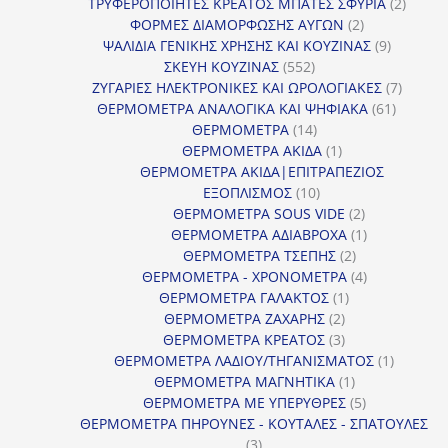
προϊόντα
2
ΤΡΥΦΕΡΟΠΟΙΗΤΕΣ ΚΡΕΑΤΟΣ ΜΠΑΤΕΣ ΣΦΥΡΙΑ
2
2
προϊόν
ΦΟΡΜΕΣ ΔΙΑΜΟΡΦΩΣΗΣ ΑΥΓΩΝ
2
προϊόντα
9
ΨΑΛΙΔΙΑ ΓΕΝΙΚΗΣ ΧΡΗΣΗΣ ΚΑΙ ΚΟΥΖΙΝΑΣ
9
552
προϊόντα
ΣΚΕΥΗ ΚΟΥΖΙΝΑΣ
552
προϊόντα
7
ΖΥΓΑΡΙΕΣ ΗΛΕΚΤΡΟΝΙΚΕΣ ΚΑΙ ΩΡΟΛΟΓΙΑΚΕΣ
7
61
προϊόν
ΘΕΡΜΟΜΕΤΡΑ ΑΝΑΛΟΓΙΚΑ ΚΑΙ ΨΗΦΙΑΚΑ
61
14
προϊόντ
ΘΕΡΜΟΜΕΤΡΑ
14
προϊόντα
1
ΘΕΡΜΟΜΕΤΡΑ ΑΚΙΔΑ
1
προϊόν
ΘΕΡΜΟΜΕΤΡΑ ΑΚΙΔΑ|ΕΠΙΤΡΑΠΕΖΙΟΣ
10
ΕΞΟΠΛΙΣΜΟΣ
10
προϊόντα
2
ΘΕΡΜΟΜΕΤΡΑ SOUS VIDE
2
προϊόντα
1
ΘΕΡΜΟΜΕΤΡΑ ΑΔΙΑΒΡΟΧΑ
1
2
προϊόν
ΘΕΡΜΟΜΕΤΡΑ ΤΣΕΠΗΣ
2
προϊόντα
4
ΘΕΡΜΟΜΕΤΡΑ - ΧΡΟΝΟΜΕΤΡΑ
4
1
προϊόντα
ΘΕΡΜΟΜΕΤΡΑ ΓΑΛΑΚΤΟΣ
1
2
προϊόν
ΘΕΡΜΟΜΕΤΡΑ ΖΑΧΑΡΗΣ
2
προϊόντα
3
ΘΕΡΜΟΜΕΤΡΑ ΚΡΕΑΤΟΣ
3
προϊόντα
1
ΘΕΡΜΟΜΕΤΡΑ ΛΑΔΙΟΥ/ΤΗΓΑΝΙΣΜΑΤΟΣ
1
1
προϊόν
ΘΕΡΜΟΜΕΤΡΑ ΜΑΓΝΗΤΙΚΑ
1
προϊόν
5
ΘΕΡΜΟΜΕΤΡΑ ΜΕ ΥΠΕΡΥΘΡΕΣ
5
προϊόντα
ΘΕΡΜΟΜΕΤΡΑ ΠΗΡΟΥΝΕΣ - ΚΟΥΤΑΛΕΣ - ΣΠΑΤΟΥΛΕΣ
3
3