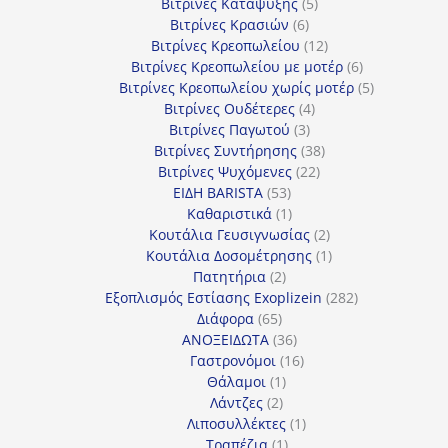
5
προϊόντα
Βιτρίνες Κατάψυξης
5
6
προϊόντα
Βιτρίνες Κρασιών
6
προϊόντα
12
Βιτρίνες Κρεοπωλείου
12
προϊόντα
6
Βιτρίνες Κρεοπωλείου με μοτέρ
6
προϊόντα
5
Βιτρίνες Κρεοπωλείου χωρίς μοτέρ
5
4
προϊόντα
Βιτρίνες Ουδέτερες
4
3
προϊόντα
Βιτρίνες Παγωτού
3
προϊόντα
38
Βιτρίνες Συντήρησης
38
22
προϊόντα
Βιτρίνες Ψυχόμενες
22
53
προϊόντα
ΕΙΔΗ BARISTA
53
προϊόντα
1
Καθαριστικά
1
προϊόν
2
Κουτάλια Γευσιγνωσίας
2
προϊόντα
1
Κουτάλια Δοσομέτρησης
1
2
προϊόν
Πατητήρια
2
προϊόντα
282
Εξοπλισμός Εστίασης Exoplizein
282
65
προϊόντα
Διάφορα
65
προϊόντα
36
ΑΝΟΞΕΙΔΩΤΑ
36
προϊόντα
16
Γαστρονόμοι
16
1
προϊόντα
Θάλαμοι
1
2
προϊόν
Λάντζες
2
προϊόντα
1
Λιποσυλλέκτες
1
1
προϊόν
Τραπέζια
1