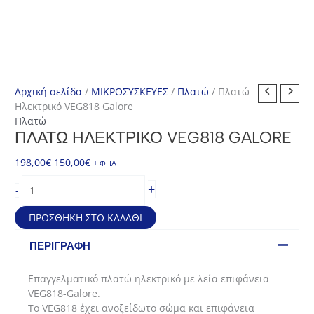
Αρχική σελίδα
/
ΜΙΚΡΟΣΥΣΚΕΥΕΣ
/
Πλατώ
/ Πλατώ
Ηλεκτρικό VEG818 Galore
Πλατώ
ΠΛΑΤΏ ΗΛΕΚΤΡΙΚΌ VEG818 GALORE
Original
Η
198,00
€
150,00
€
+ ΦΠΑ
price
τρέχουσα
Πλατώ
+
-
was:
τιμή
Ηλεκτρικό
198,00€.
είναι:
VEG818
ΠΡΟΣΘΉΚΗ ΣΤΟ ΚΑΛΆΘΙ
150,00€.
Galore
ποσότητα
ΠΕΡΙΓΡΑΦΉ
Επαγγελματικό πλατώ ηλεκτρικό με λεία επιφάνεια
VEG818-Galore.
To VEG818 έχει ανοξείδωτο σώμα και επιφάνεια