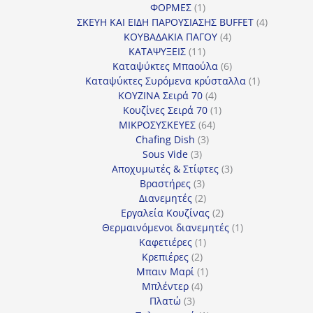
1
προϊόν
ΦΟΡΜΕΣ
1
προϊόν
4
ΣΚΕΥΗ ΚΑΙ ΕΙΔΗ ΠΑΡΟΥΣΙΑΣΗΣ BUFFET
4
4
προϊόντα
ΚΟΥΒΑΔΑΚΙΑ ΠΑΓΟΥ
4
11
προϊόντα
ΚΑΤΑΨΥΞΕΙΣ
11
προϊόντα
6
Καταψύκτες Μπαούλα
6
προϊόντα
1
Καταψύκτες Συρόμενα κρύσταλλα
1
4
προϊόν
ΚΟΥΖΙΝΑ Σειρά 70
4
προϊόντα
1
Κουζίνες Σειρά 70
1
64
προϊόν
ΜΙΚΡΟΣΥΣΚΕΥΕΣ
64
3
προϊόντα
Chafing Dish
3
3
προϊόντα
Sous Vide
3
προϊόντα
3
Αποχυμωτές & Στίφτες
3
3
προϊόντα
Βραστήρες
3
προϊόντα
2
Διανεμητές
2
προϊόντα
2
Εργαλεία Κουζίνας
2
προϊόντα
1
Θερμαινόμενοι διανεμητές
1
1
προϊόν
Καφετιέρες
1
2
προϊόν
Κρεπιέρες
2
προϊόντα
1
Μπαιν Μαρί
1
4
προϊόν
Μπλέντερ
4
3
προϊόντα
Πλατώ
3