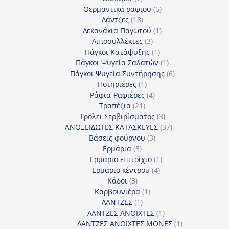
προϊόντα
5
Θερμαντικά ραφιού
5
18
προϊόντα
Λάντζες
18
προϊόντα
1
Λεκανάκια Παγωτού
1
3
προϊόν
Λιποσυλλέκτες
3
προϊόντα
1
Πάγκοι Κατάψυξης
1
προϊόν
1
Πάγκοι Ψυγεία Σαλατών
1
προϊόν
6
Πάγκοι Ψυγεία Συντήρησης
6
1
προϊόντα
Ποτηριέρες
1
προϊόν
4
Ράφια-Ραφιέρες
4
21
προϊόντα
Τραπέζια
21
προϊόντα
3
Τρόλεϊ Σερβιρίσματος
3
προϊόντα
37
ΑΝΟΞΕΙΔΩΤΕΣ ΚΑΤΑΣΚΕΥΕΣ
37
3
προϊόντα
Βάσεις φούρνου
3
5
προϊόντα
Ερμάρια
5
προϊόντα
1
Ερμάριο επιτοίχιο
1
4
προϊόν
Ερμάριο κέντρου
4
3
προϊόντα
Κάδοι
3
προϊόντα
1
Καρβουνιέρα
1
1
προϊόν
ΛΑΝΤΖΕΣ
1
προϊόν
1
ΛΑΝΤΖΕΣ ΑΝΟΙΧΤΕΣ
1
προϊόν
1
ΛΑΝΤΖΕΣ ΑΝΟΙΧΤΕΣ ΜΟΝΕΣ
1