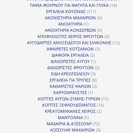
18
προϊόν
ΤΑΨΙΑ ΦΟΥΡΝΟΥ ΓΙΑ ΦΑΓΗΤΑ ΚΑΙ ΓΛΥΚΑ
18
311
προϊόντ
ΕΡΓΑΛΕΙΑ ΚΟΥΖΙΝΑΣ
311
προϊόντα
5
ΑΚΟΝΙΣΤΗΡΙΑ ΜΑΧΑΙΡΙΩΝ
5
1
προϊόντα
ΑΝΟΙΧΤΗΡΙΑ
1
προϊόν
5
ΑΝΟΙΧΤΗΡΙΑ ΚΟΝΣΕΡΒΩΝ
5
προϊόντα
3
ΑΠΟΦΛΟΙΩΤΕΣ ΧΕΙΡΟΣ ΦΡΟΥΤΩΝ
3
προϊόντα
12
ΑΥΓΟΔΑΡΤΕΣ ΑΝΟΞΕΙΔΩΤΟΙ ΚΑΙ ΣΙΛΙΚΟΝΗΣ
12
3
προϊόν
ΑΦΑΙΡΕΤΕΣ ΚΟΤΣΑΝΙΩΝ
3
3
προϊόντα
ΔΙΑΦΟΡΑ ΕΡΓΑΛΕΙΑ
3
προϊόντα
1
ΔΙΑΧΩΡΙΣΤΕΣ ΑΥΓΟΥ
1
προϊόν
2
ΔΙΑΧΩΡΙΣΤΕΣ ΦΡΟΥΤΩΝ
2
3
προϊόντα
ΕΙΔΗ ΚΡΕΟΠΩΛΕΙΟΥ
3
προϊόντα
8
ΕΡΓΑΛΕΙΑ ΓΙΑ ΤΡΥΠΕΣ
8
προϊόντα
2
ΚΑΘΑΡΙΣΤΕΣ ΨΑΡΙΩΝ
2
1
προϊόντα
ΚΑΡΥΟΘΡΑΥΣΤΕΣ
1
προϊόν
15
ΚΟΠΤΕΣ ΑΥΓΩΝ-ΖΥΜΗΣ-ΤΥΡΙΩΝ
15
16
προϊόντα
ΚΟΠΤΕΣ ΞΕΦΛΟΥΔΙΣΜΑΤΟΣ
16
2
προϊόντα
ΚΡΕΑΤΟΜΗΧΑΝΕΣ ΧΕΙΡΟΣ
2
5
προϊόντα
ΜΑΝΤΟΛΙΝΑ
5
προϊόντα
72
ΜΑΧΑΙΡΙΑ & ΑΞΕΣΟΥΑΡ
72
προϊόντα
3
ΑΞΕΣΟΥΑΡ ΜΑΧΑΙΡΙΩΝ
3