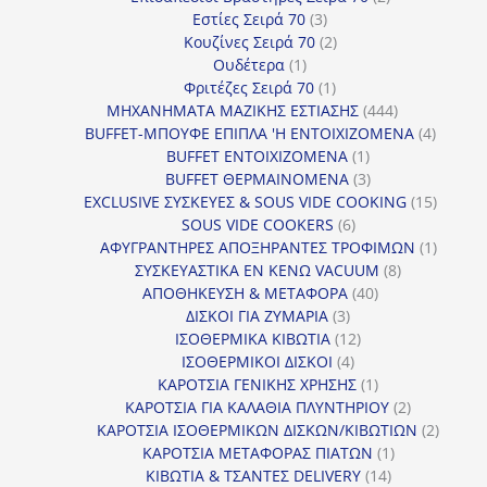
3
προϊόντα
Εστίες Σειρά 70
3
προϊόντα
2
Κουζίνες Σειρά 70
2
1
προϊόντα
Ουδέτερα
1
προϊόν
1
Φριτέζες Σειρά 70
1
προϊόν
444
ΜΗΧΑΝΗΜΑΤΑ ΜΑΖΙΚΗΣ ΕΣΤΙΑΣΗΣ
444
προϊόντα
4
BUFFET-ΜΠΟΥΦΕ ΕΠΙΠΛΑ 'Η ΕΝΤΟΙΧΙΖΟΜΕΝΑ
4
1
προϊόν
BUFFET ΕΝΤΟΙΧΙΖΟΜΕΝΑ
1
προϊόν
3
BUFFET ΘΕΡΜΑΙΝΟΜΕΝΑ
3
προϊόντα
15
EXCLUSIVE ΣΥΣΚΕΥΕΣ & SOUS VIDE COOKING
15
6
προϊόν
SOUS VIDE COOKERS
6
προϊόντα
1
ΑΦΥΓΡΑΝΤΗΡΕΣ ΑΠΟΞΗΡΑΝΤΕΣ ΤΡΟΦΙΜΩΝ
1
8
προϊόν
ΣΥΣΚΕΥΑΣΤΙΚΑ ΕΝ ΚΕΝΩ VACUUM
8
40
προϊόντα
ΑΠΟΘΗΚΕΥΣΗ & ΜΕΤΑΦΟΡΑ
40
3
προϊόντα
ΔΙΣΚΟΙ ΓΙΑ ΖΥΜΑΡΙΑ
3
προϊόντα
12
ΙΣΟΘΕΡΜΙΚΑ ΚΙΒΩΤΙΑ
12
4
προϊόντα
ΙΣΟΘΕΡΜΙΚΟΙ ΔΙΣΚΟΙ
4
προϊόντα
1
ΚΑΡΟΤΣΙΑ ΓΕΝΙΚΗΣ ΧΡΗΣΗΣ
1
προϊόν
2
ΚΑΡΟΤΣΙΑ ΓΙΑ ΚΑΛΑΘΙΑ ΠΛΥΝΤΗΡΙΟΥ
2
προϊόντα
2
ΚΑΡΟΤΣΙΑ ΙΣΟΘΕΡΜΙΚΩΝ ΔΙΣΚΩΝ/ΚΙΒΩΤΙΩΝ
2
1
προϊόν
ΚΑΡΟΤΣΙΑ ΜΕΤΑΦΟΡΑΣ ΠΙΑΤΩΝ
1
14
προϊόν
ΚΙΒΩΤΙΑ & ΤΣΑΝΤΕΣ DELIVERY
14