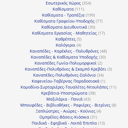
354
προϊόν
Εσωτερικός Χώρος
354
111
προϊόντα
Καθίσματα
111
προϊόντα
199
Καθίσματα - Τραπέζια
199
προϊόντα
77
Καθίσματα Γραφείου-Υποδοχής
77
30
προϊόντα
Καθίσματα Διευθυντικά
30
προϊόντα
17
Καθίσματα Εργασίας - Μαθητείας
17
5
προϊόντα
Καθρέπτες
5
4
προϊόντα
Καλόγεροι
4
προϊόντα
48
Καναπέδες - Καρέκλες - Πολυθρόνες
48
30
προϊόντα
Καναπέδες & Καθίσματα Υποδοχής
30
2
προϊόντα
Καναπέδες Γωνία-Πολυμορφικοί
2
προϊόντα
3
Καναπέδες-Πολυθρόνες & Σκαμπό Κρεβάτι
3
34
προϊόντ
Καναπέδες-Πολυθρόνες-Σαλόνια
34
προϊόντα
1
Καφενείου-Ταβέρνας Παραδοσιακά
1
προϊόν
11
Κομοδίνα-Συρταριέρες-Τουαλέτες-Ντουλάπες
11
38
προϊόν
Κρεβάτια-Υποστρώματα
38
43
προϊόντα
Μαξιλάρια - Πανιά
43
προϊόντα
8
Μπουφέδες - Βιβλιοθήκες - Ραφιέρες - Βιτρίνες
8
4
προϊό
Ξαπλώστρες - Αιώρες - Κούνιες
4
31
προϊόντα
Ομπρέλες-Βάσεις-Κιόσκια
31
προϊόντα
13
Παιδικά - Εφηβικά - Λοιπά Έπιπλα
13