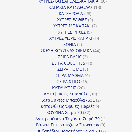
προϊόντα
80
ΧΥΤΡΕΣ-ΚΑΤΣΑΡΟΛΕΣ-ΚΑΠΑΚΙΑ
80
18
προϊόντα
ΚΑΠΑΚΙΑ ΚΑΤΣΑΡΟΛΑΣ
18
28
προϊόντα
ΚΑΤΣΑΡΟΛΙΑ
28
προϊόντα
9
ΧΥΤΡΕΣ ΒΑΘΙΕΣ
9
προϊόντα
2
ΧΥΤΡΕΣ ΜΕ ΚΑΠΑΚΙ
2
9
προϊόντα
ΧΥΤΡΕΣ ΡΗΧΕΣ
9
προϊόντα
14
ΧΥΤΡΕΣ ΧΩΡΙΣ ΚΑΠΑΚΙ
14
2
προϊόντα
ΧΩΝΙΑ
2
προϊόντα
44
ΣΚΕΥΗ ΚΟΥΖΙΝΑΣ ΟΙΚΙΑΚΑ
44
2
προϊόντα
ΣΕΙΡΑ BASIC
2
προϊόντα
18
ΣΕΙΡΑ COCOTTES
18
5
προϊόντα
ΣΕΙΡΑ HOME
5
προϊόντα
4
ΣΕΙΡΑ MAGMA
4
15
προϊόντα
ΣΕΙΡΑ STILO
15
26
προϊόντα
ΚΑΤΑΨΥΞΕΙΣ
26
προϊόντα
10
Καταψύκτες Μπαούλα
10
προϊόντα
2
Καταψύκτες Μπαούλα -60C
2
4
προϊόντα
Καταψύξεις Όρθιες Τυφλές
4
32
προϊόντα
ΚΟΥΖΙΝΑ Σειρά 70
32
προϊόντα
1
Ανατρεπόμενα Τηγάνια Σειρά 70
1
9
προϊόν
Βάσεις Επιτραπέζιων Συσκευών
9
προϊόντα
2
Επιδαπέδιοι Βραστήρες Σειρά 70
2