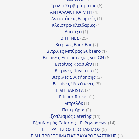
προϊόν
6
Τρόλεϊ Σερβιρίσματος
6
4
προϊόντα
ΑΝΤΑΛΛΑΚΤΙΚΑ MTH
4
προϊόντα
1
Αντιστάσεις θερμικές
1
1
προϊόν
Κλείστρα-Κλειδαριές
1
1
προϊόν
Λάστιχα
1
25
προϊόν
ΒΙΤΡΙΝΕΣ
25
προϊόντα
2
Βιτρίνες Back Bar
2
προϊόντα
1
Βιτρίνες Mπύρας Subzero
1
προϊόν
6
Βιτρίνες Επιτραπέζιες για GN
6
1
προϊόντα
Βιτρίνες Κρασιών
1
προϊόν
1
Βιτρίνες Παγωτού
1
προϊόν
3
Βιτρίνες Συντήρησης
3
3
προϊόντα
Βιτρίνες Ψυχόμενες
3
21
προϊόντα
ΕΙΔΗ BARISTA
21
προϊόντα
1
Pitcher Rinser
1
1
προϊόν
Μπρελόκ
1
προϊόν
2
Πατητήρια
2
προϊόντα
14
Εξοπλισμός Catering
14
προϊόντα
14
Εξοπλισμός Catering - Εκδηλώσεων
14
5
προϊόντα
ΕΠΙΤΡΑΠΕΖΙΟΣ ΕΞΟΠΛΙΣΜΟΣ
5
προϊόντα
1
ΕΙΔΗ ΠΡΟΕΤΟΙΜΑΣΙΑΣ ΖΑΧΑΡΟΠΛΑΣΤΙΚΗΣ
1