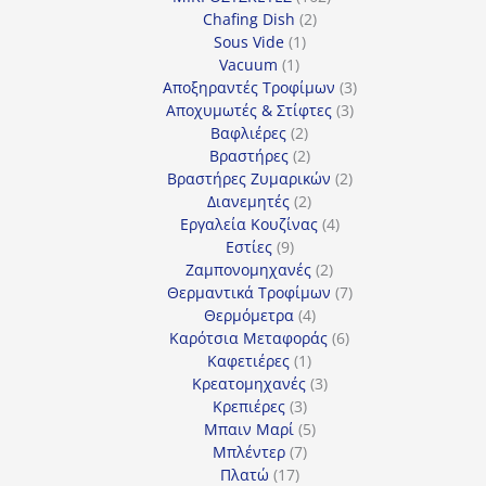
2
προϊόντα
Chafing Dish
2
1
προϊόντα
Sous Vide
1
1
προϊόν
Vacuum
1
προϊόν
3
Αποξηραντές Τροφίμων
3
3
προϊόντα
Αποχυμωτές & Στίφτες
3
2
προϊόντα
Βαφλιέρες
2
προϊόντα
2
Βραστήρες
2
προϊόντα
2
Βραστήρες Ζυμαρικών
2
2
προϊόντα
Διανεμητές
2
προϊόντα
4
Εργαλεία Κουζίνας
4
9
προϊόντα
Εστίες
9
προϊόντα
2
Ζαμπονομηχανές
2
προϊόντα
7
Θερμαντικά Τροφίμων
7
4
προϊόντα
Θερμόμετρα
4
προϊόντα
6
Καρότσια Μεταφοράς
6
1
προϊόντα
Καφετιέρες
1
προϊόν
3
Κρεατομηχανές
3
3
προϊόντα
Κρεπιέρες
3
προϊόντα
5
Μπαιν Μαρί
5
7
προϊόντα
Μπλέντερ
7
17
προϊόντα
Πλατώ
17