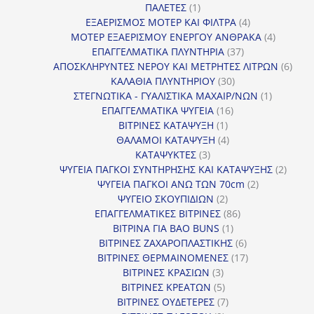
1
προϊόντα
ΠΑΛΕΤΕΣ
1
προϊόν
4
ΕΞΑΕΡΙΣΜΟΣ ΜΟΤΕΡ ΚΑΙ ΦΙΛΤΡΑ
4
προϊόντα
4
ΜΟΤΕΡ ΕΞΑΕΡΙΣΜΟΥ ΕΝΕΡΓΟΥ ΑΝΘΡΑΚΑ
4
37
προϊόντ
ΕΠΑΓΓΕΛΜΑΤΙΚΑ ΠΛΥΝΤΗΡΙΑ
37
προϊόντα
6
ΑΠΟΣΚΛΗΡΥΝΤΕΣ ΝΕΡΟΥ ΚΑΙ ΜΕΤΡΗΤΕΣ ΛΙΤΡΩΝ
6
30
προϊ
ΚΑΛΑΘΙΑ ΠΛΥΝΤΗΡΙΟΥ
30
προϊόντα
1
ΣΤΕΓΝΩΤΙΚΑ - ΓΥΑΛΙΣΤΙΚΑ ΜΑΧΑΙΡ/ΝΩΝ
1
16
προϊόν
ΕΠΑΓΓΕΛΜΑΤΙΚΑ ΨΥΓΕΙΑ
16
1
προϊόντα
ΒΙΤΡΙΝΕΣ ΚΑΤΑΨΥΞΗ
1
προϊόν
4
ΘΑΛΑΜΟΙ ΚΑΤΑΨΥΞΗ
4
3
προϊόντα
ΚΑΤΑΨΥΚΤΕΣ
3
προϊόντα
2
ΨΥΓΕΙΑ ΠΑΓΚΟΙ ΣΥΝΤΗΡΗΣΗΣ ΚΑΙ ΚΑΤΑΨΥΞΗΣ
2
2
προϊό
ΨΥΓΕΙΑ ΠΑΓΚΟΙ ΑΝΩ ΤΩΝ 70cm
2
2
προϊόντα
ΨΥΓΕΙΟ ΣΚΟΥΠΙΔΙΩΝ
2
προϊόντα
86
ΕΠΑΓΓΕΛΜΑΤΙΚΕΣ ΒΙΤΡΙΝΕΣ
86
1
προϊόντα
ΒΙΤΡΙΝΑ ΓΙΑ BAO BUNS
1
προϊόν
6
ΒΙΤΡΙΝΕΣ ΖΑΧΑΡΟΠΛΑΣΤΙΚΗΣ
6
προϊόντα
17
ΒΙΤΡΙΝΕΣ ΘΕΡΜΑΙΝΟΜΕΝΕΣ
17
3
προϊόντα
ΒΙΤΡΙΝΕΣ ΚΡΑΣΙΩΝ
3
προϊόντα
5
ΒΙΤΡΙΝΕΣ ΚΡΕΑΤΩΝ
5
προϊόντα
7
ΒΙΤΡΙΝΕΣ ΟΥΔΕΤΕΡΕΣ
7