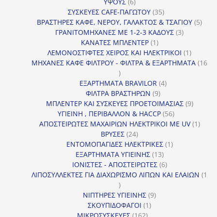
6
ΥΨΟΥΣ
6
προϊόντα
35
ΣΥΣΚΕΥΕΣ CAFE-ΠΑΓΩΤΟΥ
35
προϊόντα
5
ΒΡΑΣΤΗΡΕΣ ΚΑΦΕ, ΝΕΡΟΥ, ΓΑΛΑΚΤΟΣ & ΤΣΑΓΙΟΥ
5
3
προϊ
ΓΡΑΝΙΤΟΜΗΧΑΝΕΣ ΜΕ 1-2-3 ΚΑΔΟΥΣ
3
1
προϊόντα
ΚΑΝΑΤΕΣ ΜΠΛΕΝΤΕΡ
1
προϊόν
1
ΛΕΜΟΝΟΣΤΙΦΤΕΣ ΧΕΙΡΟΣ ΚΑΙ ΗΛΕΚΤΡΙΚΟΙ
1
προϊόν
ΜΗΧΑΝΕΣ ΚΑΦΕ ΦΙΛΤΡΟΥ - ΦΙΛΤΡΑ & ΕΞΑΡΤΗΜΑΤΑ
16
16
προϊόντα
4
ΕΞΑΡΤΗΜΑΤΑ BRAVILOR
4
9
προϊόντα
ΦΙΛΤΡΑ ΒΡΑΣΤΗΡΩΝ
9
προϊόντα
9
ΜΠΛΕΝΤΕΡ ΚΑΙ ΣΥΣΚΕΥΕΣ ΠΡΟΕΤΟΙΜΑΣΙΑΣ
9
56
προϊόντ
ΥΓΙΕΙΝΗ , ΠΕΡΙΒΑΛΛΟΝ & HACCP
56
προϊόντα
1
ΑΠΟΣΤΕΙΡΩΤΕΣ ΜΑΧΑΙΡΙΩΝ ΗΛΕΚΤΡΙΚΟΙ ΜΕ UV
1
24
προϊό
ΒΡΥΣΕΣ
24
προϊόντα
1
ΕΝΤΟΜΟΠΑΓΙΔΕΣ ΗΛΕΚΤΡΙΚΕΣ
1
13
προϊόν
ΕΞΑΡΤΗΜΑΤΑ ΥΓΙΕΙΝΗΣ
13
προϊόντα
6
ΙΟΝΙΣΤΕΣ - ΑΠΟΣΤΕΙΡΩΤΕΣ
6
προϊόντα
ΛΙΠΟΣΥΛΛΕΚΤΕΣ ΓΙΑ ΔΙΑΧΩΡΙΣΜΟ ΛΙΠΩΝ ΚΑΙ ΕΛΑΙΩΝ
1
1
προϊόν
9
ΝΙΠΤΗΡΕΣ ΥΓΙΕΙΝΗΣ
9
1
προϊόντα
ΣΚΟΥΠΙΔΟΦΑΓΟΙ
1
162
προϊόν
ΜΙΚΡΟΣΥΣΚΕΥΕΣ
162