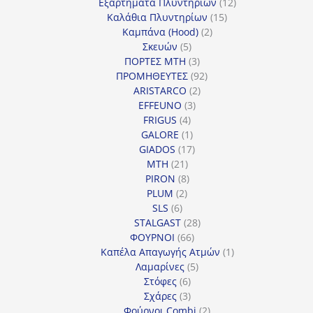
προϊόντα
12
Εξαρτήματα Πλυντηρίων
12
15
προϊόντα
Καλάθια Πλυντηρίων
15
2
προϊόντα
Καμπάνα (Hood)
2
5
προϊόντα
Σκευών
5
προϊόντα
3
ΠΟΡΤΕΣ MTH
3
προϊόντα
92
ΠΡΟΜΗΘΕΥΤΕΣ
92
2
προϊόντα
ARISTARCO
2
3
προϊόντα
EFFEUNO
3
4
προϊόντα
FRIGUS
4
προϊόντα
1
GALORE
1
προϊόν
17
GIADOS
17
21
προϊόντα
MTH
21
προϊόντα
8
PIRON
8
2
προϊόντα
PLUM
2
6
προϊόντα
SLS
6
προϊόντα
28
STALGAST
28
66
προϊόντα
ΦΟΥΡΝΟΙ
66
προϊόντα
1
Καπέλα Απαγωγής Ατμών
1
5
προϊόν
Λαμαρίνες
5
6
προϊόντα
Στόφες
6
προϊόντα
3
Σχάρες
3
προϊόντα
2
Φούρνοι Combi
2