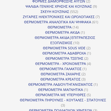
2
προϊόν
ΦΟΡΜΕΣ ΔΙΑΜΟΡΦΩΣΗΣ ΑΥΓΩΝ
2
προϊόντα
9
ΨΑΛΙΔΙΑ ΓΕΝΙΚΗΣ ΧΡΗΣΗΣ ΚΑΙ ΚΟΥΖΙΝΑΣ
9
552
προϊόντα
ΣΚΕΥΗ ΚΟΥΖΙΝΑΣ
552
προϊόντα
7
ΖΥΓΑΡΙΕΣ ΗΛΕΚΤΡΟΝΙΚΕΣ ΚΑΙ ΩΡΟΛΟΓΙΑΚΕΣ
7
61
προϊόν
ΘΕΡΜΟΜΕΤΡΑ ΑΝΑΛΟΓΙΚΑ ΚΑΙ ΨΗΦΙΑΚΑ
61
14
προϊόντ
ΘΕΡΜΟΜΕΤΡΑ
14
προϊόντα
1
ΘΕΡΜΟΜΕΤΡΑ ΑΚΙΔΑ
1
προϊόν
ΘΕΡΜΟΜΕΤΡΑ ΑΚΙΔΑ|ΕΠΙΤΡΑΠΕΖΙΟΣ
10
ΕΞΟΠΛΙΣΜΟΣ
10
προϊόντα
2
ΘΕΡΜΟΜΕΤΡΑ SOUS VIDE
2
προϊόντα
1
ΘΕΡΜΟΜΕΤΡΑ ΑΔΙΑΒΡΟΧΑ
1
2
προϊόν
ΘΕΡΜΟΜΕΤΡΑ ΤΣΕΠΗΣ
2
προϊόντα
4
ΘΕΡΜΟΜΕΤΡΑ - ΧΡΟΝΟΜΕΤΡΑ
4
1
προϊόντα
ΘΕΡΜΟΜΕΤΡΑ ΓΑΛΑΚΤΟΣ
1
2
προϊόν
ΘΕΡΜΟΜΕΤΡΑ ΖΑΧΑΡΗΣ
2
προϊόντα
3
ΘΕΡΜΟΜΕΤΡΑ ΚΡΕΑΤΟΣ
3
προϊόντα
1
ΘΕΡΜΟΜΕΤΡΑ ΛΑΔΙΟΥ/ΤΗΓΑΝΙΣΜΑΤΟΣ
1
1
προϊόν
ΘΕΡΜΟΜΕΤΡΑ ΜΑΓΝΗΤΙΚΑ
1
προϊόν
5
ΘΕΡΜΟΜΕΤΡΑ ΜΕ ΥΠΕΡΥΘΡΕΣ
5
προϊόντα
ΘΕΡΜΟΜΕΤΡΑ ΠΗΡΟΥΝΕΣ - ΚΟΥΤΑΛΕΣ - ΣΠΑΤΟΥΛΕΣ
3
3
προϊόντα
3
ΘΕΡΜΟΜΕΤΡΑ ΠΟΛΛΑΠΛΩΝ ΧΡΗΣΕΩΝ
3