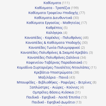
111
προϊόντα
Καθίσματα
111
προϊόντα
199
Καθίσματα - Τραπέζια
199
προϊόντα
77
Καθίσματα Γραφείου-Υποδοχής
77
30
προϊόντα
Καθίσματα Διευθυντικά
30
προϊόντα
17
Καθίσματα Εργασίας - Μαθητείας
17
5
προϊόντα
Καθρέπτες
5
4
προϊόντα
Καλόγεροι
4
προϊόντα
48
Καναπέδες - Καρέκλες - Πολυθρόνες
48
30
προϊόντα
Καναπέδες & Καθίσματα Υποδοχής
30
2
προϊόντα
Καναπέδες Γωνία-Πολυμορφικοί
2
προϊόντα
3
Καναπέδες-Πολυθρόνες & Σκαμπό Κρεβάτι
3
34
προϊόντ
Καναπέδες-Πολυθρόνες-Σαλόνια
34
προϊόντα
1
Καφενείου-Ταβέρνας Παραδοσιακά
1
προϊόν
11
Κομοδίνα-Συρταριέρες-Τουαλέτες-Ντουλάπες
11
38
προϊόν
Κρεβάτια-Υποστρώματα
38
43
προϊόντα
Μαξιλάρια - Πανιά
43
προϊόντα
8
Μπουφέδες - Βιβλιοθήκες - Ραφιέρες - Βιτρίνες
8
4
προϊό
Ξαπλώστρες - Αιώρες - Κούνιες
4
31
προϊόντα
Ομπρέλες-Βάσεις-Κιόσκια
31
προϊόντα
13
Παιδικά - Εφηβικά - Λοιπά Έπιπλα
13
13
προϊόντα
Παιδικό - Εφηβικό Δωμάτιο
13