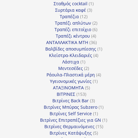
προϊόν
1
Σταθμός cocktail
1
3
προϊόν
Συρτάρια καφέ
3
12
προϊόντα
Τραπέζια
12
προϊόντα
2
Τραπέζι απλύτων
2
προϊόντα
6
Τραπέζι επιτοίχιο
6
4
προϊόντα
Τραπέζι κέντρου
4
προϊόντα
36
ΑΝΤΑΛΛΑΚΤΙΚΑ MTH
36
προϊόντα
1
Βαλβίδες αποσυμπίεσης
1
4
προϊόν
Κλείστρα-Κλειδαριές
4
1
προϊόντα
Λάστιχα
1
προϊόν
2
Μεντεσέδες
2
προϊόντα
4
Ράουλα-Πλαστικά μέρη
4
1
προϊόντα
Υγειονομικές γωνίες
1
5
προϊόν
ΑΤΑΞΙΝΟΜΗΤΑ
5
153
προϊόντα
ΒΙΤΡΙΝΕΣ
153
προϊόντα
3
Βιτρίνες Back Bar
3
προϊόντα
1
Βιτρίνες Mπύρας Subzero
1
1
προϊόν
Βιτρίνες Self Service
1
προϊόν
1
Βιτρίνες Επιτραπέζιες για GN
1
15
προϊόν
Βιτρίνες Θερμαινόμενες
15
5
προϊόντα
Βιτρίνες Κατάψυξης
5