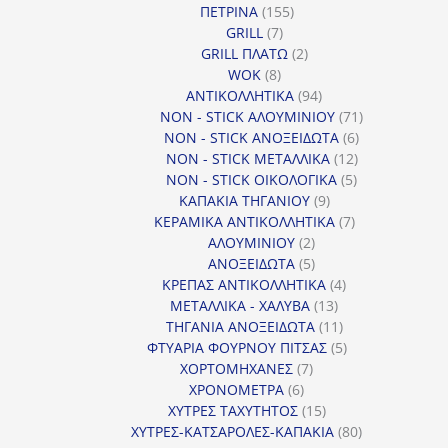
155
ΠΕΤΡΙΝΑ
155
7
προϊόντα
GRILL
7
προϊόντα
2
GRILL ΠΛΑΤΩ
2
8
προϊόντα
WOK
8
προϊόντα
94
ΑΝΤΙΚΟΛΛΗΤΙΚΑ
94
προϊόντα
71
NON - STICK ΑΛΟΥΜΙΝΙΟΥ
71
6
προϊόντα
NON - STICK ΑΝΟΞΕΙΔΩΤΑ
6
12
προϊόντα
NON - STICK ΜΕΤΑΛΛΙΚΑ
12
5
προϊόντα
NON - STICK ΟΙΚΟΛΟΓΙΚΑ
5
9
προϊόντα
ΚΑΠΑΚΙΑ ΤΗΓΑΝΙΟΥ
9
προϊόντα
7
ΚΕΡΑΜΙΚΑ ΑΝΤΙΚΟΛΛΗΤΙΚΑ
7
2
προϊόντα
ΑΛΟΥΜΙΝΙΟΥ
2
προϊόντα
5
ΑΝΟΞΕΙΔΩΤΑ
5
προϊόντα
4
ΚΡΕΠΑΣ ΑΝΤΙΚΟΛΛΗΤΙΚΑ
4
13
προϊόντα
ΜΕΤΑΛΛΙΚΑ - ΧΑΛΥΒΑ
13
προϊόντα
11
ΤΗΓΑΝΙΑ ΑΝΟΞΕΙΔΩΤΑ
11
προϊόντα
5
ΦΤΥΑΡΙΑ ΦΟΥΡΝΟΥ ΠΙΤΣΑΣ
5
7
προϊόντα
ΧΟΡΤΟΜΗΧΑΝΕΣ
7
6
προϊόντα
ΧΡΟΝΟΜΕΤΡΑ
6
προϊόντα
15
ΧΥΤΡΕΣ ΤΑΧΥΤΗΤΟΣ
15
προϊόντα
80
ΧΥΤΡΕΣ-ΚΑΤΣΑΡΟΛΕΣ-ΚΑΠΑΚΙΑ
80