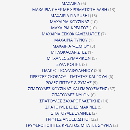
προϊόντα
6
ΜΑΧΑΙΡΙΑ
6
προϊόντα
13
ΜΑΧΑΙΡΙΑ CHEF ΜΕ ΧΡΩΜΑΤΙΣΤΗ ΛΑΒΗ
13
16
προϊόντ
ΜΑΧΑΙΡΙΑ ΓΙΑ SUSHI
16
προϊόντα
10
ΜΑΧΑΙΡΙΑ ΚΟΥΖΙΝΑΣ
10
10
προϊόντα
ΜΑΧΑΙΡΙΑ ΚΡΕΑΤΟΣ
10
προϊόντα
7
ΜΑΧΑΙΡΙΑ ΞΕΚΟΚΚΑΛΙΣΜΑΤΟΣ
7
1
προϊόντα
ΜΑΧΑΙΡΙΑ ΤΥΡΙΟΥ
1
προϊόν
3
ΜΑΧΑΙΡΙΑ ΨΩΜΙΟΥ
3
1
προϊόντα
ΜΗΛΟΚΑΘΑΡΙΣΤΕΣ
1
προϊόν
5
ΜΗΧΑΝΕΣ ΖΥΜΑΡΙΚΩΝ
5
8
προϊόντα
ΞΥΛΑ ΚΟΠΗΣ
8
προϊόντα
20
ΠΛΑΚΕΣ ΠΟΛΥΑΙΘΥΛΕΝΙΟΥ
20
προϊόντα
6
ΠΡΕΣΣΕΣ ΣΚΟΡΔΟΥ - ΠΑΤΑΤΑΣ ΚΑΙ ΓΟΥΔΙ
6
9
προϊόντα
ΡΟΔΕΣ ΠΙΤΣΑΣ & ΖΥΜΗΣ
9
προϊόντα
67
ΣΠΑΤΟΥΛΕΣ ΚΟΥΖΙΝΑΣ ΚΑΙ ΠΑΡΟΥΣΙΑΣΗΣ
67
6
προϊόντ
ΣΠΑΤΟΥΛΕΣ NYLON
6
προϊόντα
14
ΣΠΑΤΟΥΛΕΣ ΖΑΧΑΡΟΠΛΑΣΤΙΚΗΣ
14
5
προϊόντα
ΣΠΑΤΟΥΛΕΣ ΙΣΙΕΣ ΜΑΚΡΙΕΣ
5
2
προϊόντα
ΣΠΑΤΟΥΛΕΣ ΞΥΛΙΝΕΣ
2
προϊόντα
22
ΤΡΙΦΤΕΣ ΑΝΟΞΕΙΔΩΤΟΙ
22
προϊόντα
2
ΤΡΥΦΕΡΟΠΟΙΗΤΕΣ ΚΡΕΑΤΟΣ ΜΠΑΤΕΣ ΣΦΥΡΙΑ
2