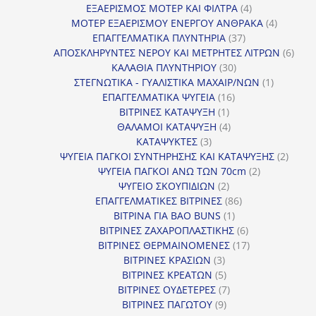
προϊόν
4
ΕΞΑΕΡΙΣΜΟΣ ΜΟΤΕΡ ΚΑΙ ΦΙΛΤΡΑ
4
προϊόντα
4
ΜΟΤΕΡ ΕΞΑΕΡΙΣΜΟΥ ΕΝΕΡΓΟΥ ΑΝΘΡΑΚΑ
4
37
προϊόντ
ΕΠΑΓΓΕΛΜΑΤΙΚΑ ΠΛΥΝΤΗΡΙΑ
37
προϊόντα
6
ΑΠΟΣΚΛΗΡΥΝΤΕΣ ΝΕΡΟΥ ΚΑΙ ΜΕΤΡΗΤΕΣ ΛΙΤΡΩΝ
6
30
προϊ
ΚΑΛΑΘΙΑ ΠΛΥΝΤΗΡΙΟΥ
30
προϊόντα
1
ΣΤΕΓΝΩΤΙΚΑ - ΓΥΑΛΙΣΤΙΚΑ ΜΑΧΑΙΡ/ΝΩΝ
1
16
προϊόν
ΕΠΑΓΓΕΛΜΑΤΙΚΑ ΨΥΓΕΙΑ
16
1
προϊόντα
ΒΙΤΡΙΝΕΣ ΚΑΤΑΨΥΞΗ
1
προϊόν
4
ΘΑΛΑΜΟΙ ΚΑΤΑΨΥΞΗ
4
3
προϊόντα
ΚΑΤΑΨΥΚΤΕΣ
3
προϊόντα
2
ΨΥΓΕΙΑ ΠΑΓΚΟΙ ΣΥΝΤΗΡΗΣΗΣ ΚΑΙ ΚΑΤΑΨΥΞΗΣ
2
2
προϊό
ΨΥΓΕΙΑ ΠΑΓΚΟΙ ΑΝΩ ΤΩΝ 70cm
2
2
προϊόντα
ΨΥΓΕΙΟ ΣΚΟΥΠΙΔΙΩΝ
2
προϊόντα
86
ΕΠΑΓΓΕΛΜΑΤΙΚΕΣ ΒΙΤΡΙΝΕΣ
86
1
προϊόντα
ΒΙΤΡΙΝΑ ΓΙΑ BAO BUNS
1
προϊόν
6
ΒΙΤΡΙΝΕΣ ΖΑΧΑΡΟΠΛΑΣΤΙΚΗΣ
6
προϊόντα
17
ΒΙΤΡΙΝΕΣ ΘΕΡΜΑΙΝΟΜΕΝΕΣ
17
3
προϊόντα
ΒΙΤΡΙΝΕΣ ΚΡΑΣΙΩΝ
3
προϊόντα
5
ΒΙΤΡΙΝΕΣ ΚΡΕΑΤΩΝ
5
προϊόντα
7
ΒΙΤΡΙΝΕΣ ΟΥΔΕΤΕΡΕΣ
7
9
προϊόντα
ΒΙΤΡΙΝΕΣ ΠΑΓΩΤΟΥ
9