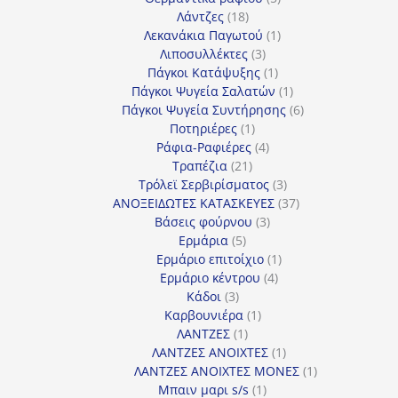
18
προϊόντα
Λάντζες
18
προϊόντα
1
Λεκανάκια Παγωτού
1
3
προϊόν
Λιποσυλλέκτες
3
προϊόντα
1
Πάγκοι Κατάψυξης
1
προϊόν
1
Πάγκοι Ψυγεία Σαλατών
1
προϊόν
6
Πάγκοι Ψυγεία Συντήρησης
6
1
προϊόντα
Ποτηριέρες
1
προϊόν
4
Ράφια-Ραφιέρες
4
21
προϊόντα
Τραπέζια
21
προϊόντα
3
Τρόλεϊ Σερβιρίσματος
3
προϊόντα
37
ΑΝΟΞΕΙΔΩΤΕΣ ΚΑΤΑΣΚΕΥΕΣ
37
3
προϊόντα
Βάσεις φούρνου
3
5
προϊόντα
Ερμάρια
5
προϊόντα
1
Ερμάριο επιτοίχιο
1
4
προϊόν
Ερμάριο κέντρου
4
3
προϊόντα
Κάδοι
3
προϊόντα
1
Καρβουνιέρα
1
1
προϊόν
ΛΑΝΤΖΕΣ
1
προϊόν
1
ΛΑΝΤΖΕΣ ΑΝΟΙΧΤΕΣ
1
προϊόν
1
ΛΑΝΤΖΕΣ ΑΝΟΙΧΤΕΣ ΜΟΝΕΣ
1
1
προϊόν
Μπαιν μαρι s/s
1