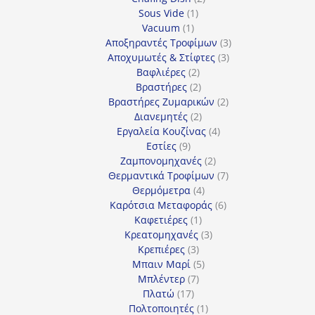
1
προϊόντα
Sous Vide
1
1
προϊόν
Vacuum
1
προϊόν
3
Αποξηραντές Τροφίμων
3
3
προϊόντα
Αποχυμωτές & Στίφτες
3
2
προϊόντα
Βαφλιέρες
2
προϊόντα
2
Βραστήρες
2
προϊόντα
2
Βραστήρες Ζυμαρικών
2
2
προϊόντα
Διανεμητές
2
προϊόντα
4
Εργαλεία Κουζίνας
4
9
προϊόντα
Εστίες
9
προϊόντα
2
Ζαμπονομηχανές
2
προϊόντα
7
Θερμαντικά Τροφίμων
7
4
προϊόντα
Θερμόμετρα
4
προϊόντα
6
Καρότσια Μεταφοράς
6
1
προϊόντα
Καφετιέρες
1
προϊόν
3
Κρεατομηχανές
3
3
προϊόντα
Κρεπιέρες
3
προϊόντα
5
Μπαιν Μαρί
5
7
προϊόντα
Μπλέντερ
7
17
προϊόντα
Πλατώ
17
προϊόντα
1
Πολτοποιητές
1