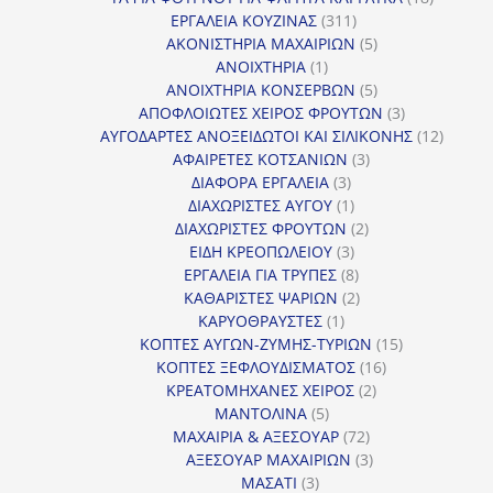
311
προϊόντ
ΕΡΓΑΛΕΙΑ ΚΟΥΖΙΝΑΣ
311
προϊόντα
5
ΑΚΟΝΙΣΤΗΡΙΑ ΜΑΧΑΙΡΙΩΝ
5
1
προϊόντα
ΑΝΟΙΧΤΗΡΙΑ
1
προϊόν
5
ΑΝΟΙΧΤΗΡΙΑ ΚΟΝΣΕΡΒΩΝ
5
προϊόντα
3
ΑΠΟΦΛΟΙΩΤΕΣ ΧΕΙΡΟΣ ΦΡΟΥΤΩΝ
3
προϊόντα
12
ΑΥΓΟΔΑΡΤΕΣ ΑΝΟΞΕΙΔΩΤΟΙ ΚΑΙ ΣΙΛΙΚΟΝΗΣ
12
3
προϊόν
ΑΦΑΙΡΕΤΕΣ ΚΟΤΣΑΝΙΩΝ
3
3
προϊόντα
ΔΙΑΦΟΡΑ ΕΡΓΑΛΕΙΑ
3
προϊόντα
1
ΔΙΑΧΩΡΙΣΤΕΣ ΑΥΓΟΥ
1
προϊόν
2
ΔΙΑΧΩΡΙΣΤΕΣ ΦΡΟΥΤΩΝ
2
3
προϊόντα
ΕΙΔΗ ΚΡΕΟΠΩΛΕΙΟΥ
3
προϊόντα
8
ΕΡΓΑΛΕΙΑ ΓΙΑ ΤΡΥΠΕΣ
8
προϊόντα
2
ΚΑΘΑΡΙΣΤΕΣ ΨΑΡΙΩΝ
2
1
προϊόντα
ΚΑΡΥΟΘΡΑΥΣΤΕΣ
1
προϊόν
15
ΚΟΠΤΕΣ ΑΥΓΩΝ-ΖΥΜΗΣ-ΤΥΡΙΩΝ
15
16
προϊόντα
ΚΟΠΤΕΣ ΞΕΦΛΟΥΔΙΣΜΑΤΟΣ
16
2
προϊόντα
ΚΡΕΑΤΟΜΗΧΑΝΕΣ ΧΕΙΡΟΣ
2
5
προϊόντα
ΜΑΝΤΟΛΙΝΑ
5
προϊόντα
72
ΜΑΧΑΙΡΙΑ & ΑΞΕΣΟΥΑΡ
72
προϊόντα
3
ΑΞΕΣΟΥΑΡ ΜΑΧΑΙΡΙΩΝ
3
3
προϊόντα
ΜΑΣΑΤΙ
3