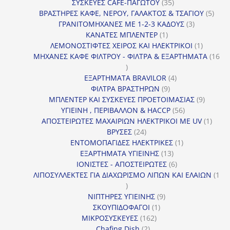
προϊόντα
35
ΣΥΣΚΕΥΕΣ CAFE-ΠΑΓΩΤΟΥ
35
προϊόντα
5
ΒΡΑΣΤΗΡΕΣ ΚΑΦΕ, ΝΕΡΟΥ, ΓΑΛΑΚΤΟΣ & ΤΣΑΓΙΟΥ
5
3
προϊ
ΓΡΑΝΙΤΟΜΗΧΑΝΕΣ ΜΕ 1-2-3 ΚΑΔΟΥΣ
3
1
προϊόντα
ΚΑΝΑΤΕΣ ΜΠΛΕΝΤΕΡ
1
προϊόν
1
ΛΕΜΟΝΟΣΤΙΦΤΕΣ ΧΕΙΡΟΣ ΚΑΙ ΗΛΕΚΤΡΙΚΟΙ
1
προϊόν
ΜΗΧΑΝΕΣ ΚΑΦΕ ΦΙΛΤΡΟΥ - ΦΙΛΤΡΑ & ΕΞΑΡΤΗΜΑΤΑ
16
16
προϊόντα
4
ΕΞΑΡΤΗΜΑΤΑ BRAVILOR
4
9
προϊόντα
ΦΙΛΤΡΑ ΒΡΑΣΤΗΡΩΝ
9
προϊόντα
9
ΜΠΛΕΝΤΕΡ ΚΑΙ ΣΥΣΚΕΥΕΣ ΠΡΟΕΤΟΙΜΑΣΙΑΣ
9
56
προϊόντ
ΥΓΙΕΙΝΗ , ΠΕΡΙΒΑΛΛΟΝ & HACCP
56
προϊόντα
1
ΑΠΟΣΤΕΙΡΩΤΕΣ ΜΑΧΑΙΡΙΩΝ ΗΛΕΚΤΡΙΚΟΙ ΜΕ UV
1
24
προϊό
ΒΡΥΣΕΣ
24
προϊόντα
1
ΕΝΤΟΜΟΠΑΓΙΔΕΣ ΗΛΕΚΤΡΙΚΕΣ
1
13
προϊόν
ΕΞΑΡΤΗΜΑΤΑ ΥΓΙΕΙΝΗΣ
13
προϊόντα
6
ΙΟΝΙΣΤΕΣ - ΑΠΟΣΤΕΙΡΩΤΕΣ
6
προϊόντα
ΛΙΠΟΣΥΛΛΕΚΤΕΣ ΓΙΑ ΔΙΑΧΩΡΙΣΜΟ ΛΙΠΩΝ ΚΑΙ ΕΛΑΙΩΝ
1
1
προϊόν
9
ΝΙΠΤΗΡΕΣ ΥΓΙΕΙΝΗΣ
9
1
προϊόντα
ΣΚΟΥΠΙΔΟΦΑΓΟΙ
1
162
προϊόν
ΜΙΚΡΟΣΥΣΚΕΥΕΣ
162
2
προϊόντα
Chafing Dish
2