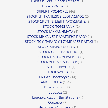
προϊόν
1
Blast Chillers / Shock Freezers
1
2
προϊόν
Horeca Outlet
2
προϊόντα
46
SUPER ΠΡΟΣΦΟΡΕΣ
46
προϊόντα
2
STOCK ΕΠΙΤΡΑΠΕΖΙΟΣ ΕΞΟΠΛΙΣΜΟΣ
2
προϊόντα
2
STOCK ΣΚΕΥΗ & ΕΙΔΗ ΠΑΡΟΥΣΙΑΣΗΣ
2
2
προϊόντα
STOCK ΠΟΡΣΕΛΑΝΗ
2
4
προϊόντα
STOCK ΜΗΧΑΝΗΜΑΤΑ
4
προϊόντα
1
STOCK ΜΗΧΑΝΕΣ ΠΑΡΑΓΩΓΗΣ ΠΑΓΟΥ
1
προϊόν
1
STOCK ΠΟΥ ΠΑΡΑΓΟΥΝ ΣΥΜΠΑΓΕΣ ΠΑΓΑΚΙ
1
1
προϊόν
STOCK ΜΙΚΡΟΣΥΣΚΕΥΕΣ
1
προϊόν
1
STOCK GRILL ΗΛΕΚΤΡΙΚΑ
1
προϊόν
1
STOCK ΠΛΑΤΩ ΥΓΡΑΕΡΙΟΥ
1
1
προϊόν
STOCK ΥΓΙΕΙΝΗ & HACCP
1
1
προϊόν
STOCK ΒΡΥΣΕΣ
1
1
προϊόν
STOCK ΨΥΓΕΙΑ
1
προϊόν
14
Ειδικές Προσφορές
14
134
προϊόντα
ΑΝΟΞΕΙΔΩΤΑ
134
προϊόντα
32
Γαστρονόμοι
32
2
προϊόντα
Ερμάρια
2
προϊόντα
1
Ερμάρια Καφέ | Bar Stations
1
7
προϊόν
Θάλαμοι
7
προϊόντα
5
Θερμαντικά ραφιού
5