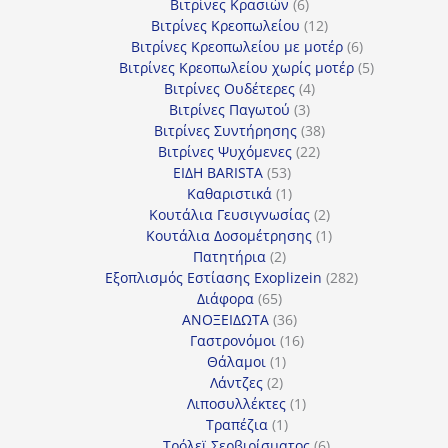
6
προϊόντα
Βιτρίνες Κρασιών
6
προϊόντα
12
Βιτρίνες Κρεοπωλείου
12
προϊόντα
6
Βιτρίνες Κρεοπωλείου με μοτέρ
6
προϊόντα
5
Βιτρίνες Κρεοπωλείου χωρίς μοτέρ
5
4
προϊόντα
Βιτρίνες Ουδέτερες
4
3
προϊόντα
Βιτρίνες Παγωτού
3
προϊόντα
38
Βιτρίνες Συντήρησης
38
22
προϊόντα
Βιτρίνες Ψυχόμενες
22
53
προϊόντα
ΕΙΔΗ BARISTA
53
προϊόντα
1
Καθαριστικά
1
προϊόν
2
Κουτάλια Γευσιγνωσίας
2
προϊόντα
1
Κουτάλια Δοσομέτρησης
1
2
προϊόν
Πατητήρια
2
προϊόντα
282
Εξοπλισμός Εστίασης Exoplizein
282
65
προϊόντα
Διάφορα
65
προϊόντα
36
ΑΝΟΞΕΙΔΩΤΑ
36
προϊόντα
16
Γαστρονόμοι
16
1
προϊόντα
Θάλαμοι
1
2
προϊόν
Λάντζες
2
προϊόντα
1
Λιποσυλλέκτες
1
1
προϊόν
Τραπέζια
1
προϊόν
6
Τρόλεϊ Σερβιρίσματος
6