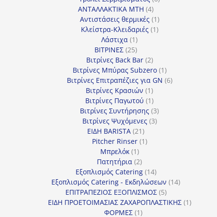
4
προϊόντα
ΑΝΤΑΛΛΑΚΤΙΚΑ MTH
4
προϊόντα
1
Αντιστάσεις θερμικές
1
1
προϊόν
Κλείστρα-Κλειδαριές
1
1
προϊόν
Λάστιχα
1
25
προϊόν
ΒΙΤΡΙΝΕΣ
25
προϊόντα
2
Βιτρίνες Back Bar
2
προϊόντα
1
Βιτρίνες Mπύρας Subzero
1
προϊόν
6
Βιτρίνες Επιτραπέζιες για GN
6
1
προϊόντα
Βιτρίνες Κρασιών
1
προϊόν
1
Βιτρίνες Παγωτού
1
προϊόν
3
Βιτρίνες Συντήρησης
3
3
προϊόντα
Βιτρίνες Ψυχόμενες
3
21
προϊόντα
ΕΙΔΗ BARISTA
21
προϊόντα
1
Pitcher Rinser
1
1
προϊόν
Μπρελόκ
1
προϊόν
2
Πατητήρια
2
προϊόντα
14
Εξοπλισμός Catering
14
προϊόντα
14
Εξοπλισμός Catering - Εκδηλώσεων
14
5
προϊόντα
ΕΠΙΤΡΑΠΕΖΙΟΣ ΕΞΟΠΛΙΣΜΟΣ
5
προϊόντα
1
ΕΙΔΗ ΠΡΟΕΤΟΙΜΑΣΙΑΣ ΖΑΧΑΡΟΠΛΑΣΤΙΚΗΣ
1
1
προϊόν
ΦΟΡΜΕΣ
1