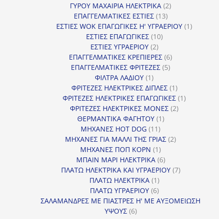
2
προϊόντα
ΓΥΡΟΥ ΜΑΧΑΙΡΙΑ ΗΛΕΚΤΡΙΚΑ
2
13
προϊόντα
ΕΠΑΓΓΕΛΜΑΤΙΚΕΣ ΕΣΤΙΕΣ
13
προϊόντα
1
ΕΣΤΙΕΣ WOK ΕΠΑΓΩΓΙΚΕΣ Η' ΥΓΡΑΕΡΙΟΥ
1
10
προϊόν
ΕΣΤΙΕΣ ΕΠΑΓΩΓΙΚΕΣ
10
2
προϊόντα
ΕΣΤΙΕΣ ΥΓΡΑΕΡΙΟΥ
2
προϊόντα
6
ΕΠΑΓΓΕΛΜΑΤΙΚΕΣ ΚΡΕΠΙΕΡΕΣ
6
5
προϊόντα
ΕΠΑΓΓΕΛΜΑΤΙΚΕΣ ΦΡΙΤΕΖΕΣ
5
1
προϊόντα
ΦΙΛΤΡΑ ΛΑΔΙΟΥ
1
προϊόν
1
ΦΡΙΤΕΖΕΣ ΗΛΕΚΤΡΙΚΕΣ ΔΙΠΛΕΣ
1
προϊόν
1
ΦΡΙΤΕΖΕΣ ΗΛΕΚΤΡΙΚΕΣ ΕΠΑΓΩΓΙΚΕΣ
1
2
προϊόν
ΦΡΙΤΕΖΕΣ ΗΛΕΚΤΡΙΚΕΣ ΜΟΝΕΣ
2
1
προϊόντα
ΘΕΡΜΑΝΤΙΚΑ ΦΑΓΗΤΟΥ
1
11
προϊόν
ΜΗΧΑΝΕΣ HOT DOG
11
προϊόντα
2
ΜΗΧΑΝΕΣ ΓΙΑ ΜΑΛΛΙ ΤΗΣ ΓΡΙΑΣ
2
1
προϊόντα
ΜΗΧΑΝΕΣ ΠΟΠ ΚΟΡΝ
1
προϊόν
6
ΜΠΑΙΝ ΜΑΡΙ ΗΛΕΚΤΡΙΚΑ
6
προϊόντα
7
ΠΛΑΤΩ ΗΛΕΚΤΡΙΚΑ ΚΑΙ ΥΓΡΑΕΡΙΟΥ
7
1
προϊόντα
ΠΛΑΤΩ ΗΛΕΚΤΡΙΚΑ
1
6
προϊόν
ΠΛΑΤΩ ΥΓΡΑΕΡΙΟΥ
6
προϊόντα
ΣΑΛΑΜΑΝΔΡΕΣ ΜΕ ΠΙΑΣΤΡΕΣ Η' ΜΕ ΑΥΞΟΜΕΙΩΣΗ
6
ΥΨΟΥΣ
6