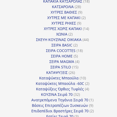
18
προϊόντα
ΚΑΠΑΚΙΑ ΚΑΤΣΑΡΟΛΑΣ
18
28
προϊόντα
ΚΑΤΣΑΡΟΛΙΑ
28
προϊόντα
9
ΧΥΤΡΕΣ ΒΑΘΙΕΣ
9
προϊόντα
2
ΧΥΤΡΕΣ ΜΕ ΚΑΠΑΚΙ
2
9
προϊόντα
ΧΥΤΡΕΣ ΡΗΧΕΣ
9
προϊόντα
14
ΧΥΤΡΕΣ ΧΩΡΙΣ ΚΑΠΑΚΙ
14
2
προϊόντα
ΧΩΝΙΑ
2
προϊόντα
44
ΣΚΕΥΗ ΚΟΥΖΙΝΑΣ ΟΙΚΙΑΚΑ
44
2
προϊόντα
ΣΕΙΡΑ BASIC
2
προϊόντα
18
ΣΕΙΡΑ COCOTTES
18
5
προϊόντα
ΣΕΙΡΑ HOME
5
προϊόντα
4
ΣΕΙΡΑ MAGMA
4
15
προϊόντα
ΣΕΙΡΑ STILO
15
26
προϊόντα
ΚΑΤΑΨΥΞΕΙΣ
26
προϊόντα
10
Καταψύκτες Μπαούλα
10
προϊόντα
2
Καταψύκτες Μπαούλα -60C
2
4
προϊόντα
Καταψύξεις Όρθιες Τυφλές
4
32
προϊόντα
ΚΟΥΖΙΝΑ Σειρά 70
32
προϊόντα
1
Ανατρεπόμενα Τηγάνια Σειρά 70
1
9
προϊόν
Βάσεις Επιτραπέζιων Συσκευών
9
προϊόντα
2
Επιδαπέδιοι Βραστήρες Σειρά 70
2
3
προϊόντα
Εστίες Σειρά 70
3