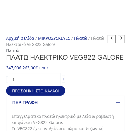
Αρχική σελίδα
/
ΜΙΚΡΟΣΥΣΚΕΥΕΣ
/
Πλατώ
/ Πλατώ
Ηλεκτρικό VEG822 Galore
Πλατώ
ΠΛΑΤΏ ΗΛΕΚΤΡΙΚΌ VEG822 GALORE
Original
Η
347,00
€
263,00
€
+ ΦΠΑ
price
τρέχουσα
Πλατώ
+
-
was:
τιμή
Ηλεκτρικό
347,00€.
είναι:
VEG822
ΠΡΟΣΘΉΚΗ ΣΤΟ ΚΑΛΆΘΙ
263,00€.
Galore
ποσότητα
ΠΕΡΙΓΡΑΦΉ
Επαγγελματικό πλατώ ηλεκτρικό με λεία & ραβδωτή
επιφάνεια VEG822-Galore.
To VEG822 έχει ανοξείδωτο σώμα και διζωνική