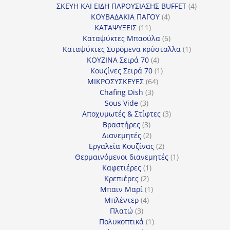
προϊόν
4
ΣΚΕΥΗ ΚΑΙ ΕΙΔΗ ΠΑΡΟΥΣΙΑΣΗΣ BUFFET
4
4
προϊόντα
ΚΟΥΒΑΔΑΚΙΑ ΠΑΓΟΥ
4
11
προϊόντα
ΚΑΤΑΨΥΞΕΙΣ
11
προϊόντα
6
Καταψύκτες Μπαούλα
6
προϊόντα
1
Καταψύκτες Συρόμενα κρύσταλλα
1
4
προϊόν
ΚΟΥΖΙΝΑ Σειρά 70
4
προϊόντα
1
Κουζίνες Σειρά 70
1
64
προϊόν
ΜΙΚΡΟΣΥΣΚΕΥΕΣ
64
3
προϊόντα
Chafing Dish
3
3
προϊόντα
Sous Vide
3
προϊόντα
3
Αποχυμωτές & Στίφτες
3
3
προϊόντα
Βραστήρες
3
προϊόντα
2
Διανεμητές
2
προϊόντα
2
Εργαλεία Κουζίνας
2
προϊόντα
1
Θερμαινόμενοι διανεμητές
1
1
προϊόν
Καφετιέρες
1
2
προϊόν
Κρεπιέρες
2
προϊόντα
1
Μπαιν Μαρί
1
4
προϊόν
Μπλέντερ
4
3
προϊόντα
Πλατώ
3
προϊόντα
1
Πολυκοπτικά
1