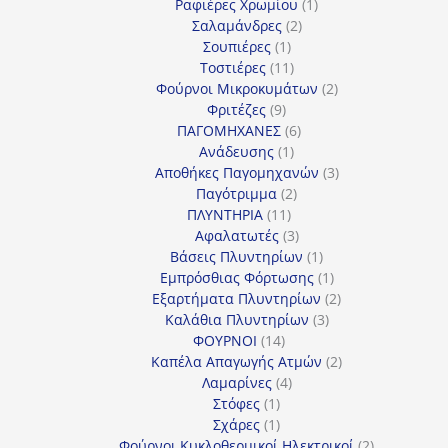
προϊόν
1
Ραφιέρες Χρωμίου
1
2
προϊόν
Σαλαμάνδρες
2
1
προϊόντα
Σουπιέρες
1
προϊόν
11
Τοστιέρες
11
προϊόντα
2
Φούρνοι Μικροκυμάτων
2
9
προϊόντα
Φριτέζες
9
προϊόντα
6
ΠΑΓΟΜΗΧΑΝΕΣ
6
1
προϊόντα
Ανάδευσης
1
προϊόν
3
Αποθήκες Παγομηχανών
3
2
προϊόντα
Παγότριμμα
2
11
προϊόντα
ΠΛΥΝΤΗΡΙΑ
11
προϊόντα
3
Αφαλατωτές
3
προϊόντα
1
Βάσεις Πλυντηρίων
1
προϊόν
1
Εμπρόσθιας Φόρτωσης
1
προϊόν
2
Εξαρτήματα Πλυντηρίων
2
3
προϊόντα
Καλάθια Πλυντηρίων
3
14
προϊόντα
ΦΟΥΡΝΟΙ
14
προϊόντα
2
Καπέλα Απαγωγής Ατμών
2
4
προϊόντα
Λαμαρίνες
4
1
προϊόντα
Στόφες
1
προϊόν
1
Σχάρες
1
προϊόν
2
Φούρνοι Κυκλοθερμικοί Ηλεκτρικοί
2