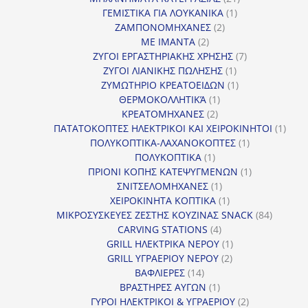
1
προϊόντα
ΓΕΜΙΣΤΙΚΑ ΓΙΑ ΛΟΥΚΑΝΙΚΑ
1
2
προϊόν
ΖΑΜΠΟΝΟΜΗΧΑΝΕΣ
2
2
προϊόντα
ΜΕ ΙΜΑΝΤΑ
2
προϊόντα
7
ΖΥΓΟΙ ΕΡΓΑΣΤΗΡΙΑΚΗΣ ΧΡΗΣΗΣ
7
1
προϊόντα
ΖΥΓΟΙ ΛΙΑΝΙΚΗΣ ΠΩΛΗΣΗΣ
1
προϊόν
1
ΖΥΜΩΤΗΡΙΟ ΚΡΕΑΤΟΕΙΔΩΝ
1
1
προϊόν
ΘΕΡΜΟΚΟΛΛΗΤΙΚΆ
1
2
προϊόν
ΚΡΕΑΤΟΜΗΧΑΝΕΣ
2
προϊόντα
1
ΠΑΤΑΤΟΚΟΠΤΕΣ ΗΛΕΚΤΡΙΚΟΙ ΚΑΙ ΧΕΙΡΟΚΙΝΗΤΟΙ
1
1
προϊ
ΠΟΛΥΚΟΠΤΙΚΑ-ΛΑΧΑΝΟΚΟΠΤΕΣ
1
1
προϊόν
ΠΟΛΥΚΟΠΤΙΚΑ
1
προϊόν
1
ΠΡΙΟΝΙ ΚΟΠΗΣ ΚΑΤΕΨΥΓΜΕΝΩΝ
1
1
προϊόν
ΣΝΙΤΣΕΛΟΜΗΧΑΝΕΣ
1
προϊόν
1
ΧΕΙΡΟΚΙΝΗΤΑ ΚΟΠΤΙΚΑ
1
προϊόν
84
ΜΙΚΡΟΣΥΣΚΕΥΕΣ ΖΕΣΤΗΣ ΚΟΥΖΙΝΑΣ SNACK
84
4
προϊόντ
CARVING STATIONS
4
προϊόντα
1
GRILL ΗΛΕΚΤΡΙΚΑ ΝΕΡΟΥ
1
2
προϊόν
GRILL ΥΓΡΑΕΡΙΟΥ ΝΕΡΟΥ
2
14
προϊόντα
ΒΑΦΛΙΕΡΕΣ
14
προϊόντα
1
ΒΡΑΣΤΗΡΕΣ ΑΥΓΩΝ
1
προϊόν
2
ΓΥΡΟΙ ΗΛΕΚΤΡΙΚΟΙ & ΥΓΡΑΕΡΙΟΥ
2