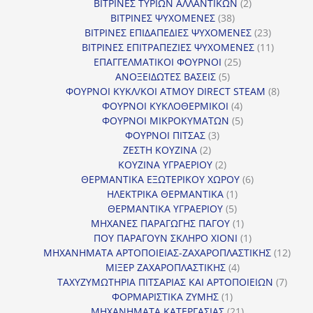
προϊόντα
2
ΒΙΤΡΙΝΕΣ ΤΥΡΙΩΝ ΑΛΛΑΝΤΙΚΩΝ
2
38
προϊόντα
ΒΙΤΡΙΝΕΣ ΨΥΧΟΜΕΝΕΣ
38
προϊόντα
23
ΒΙΤΡΙΝΕΣ ΕΠΙΔΑΠΕΔΙΕΣ ΨΥΧΟΜΕΝΕΣ
23
προϊόντα
11
ΒΙΤΡΙΝΕΣ ΕΠΙΤΡΑΠΕΖΙΕΣ ΨΥΧΟΜΕΝΕΣ
11
25
προϊόντ
ΕΠΑΓΓΕΛΜΑΤΙΚΟΙ ΦΟΥΡΝΟΙ
25
5
προϊόντα
ΑΝΟΞΕΙΔΩΤΕΣ ΒΑΣΕΙΣ
5
προϊόντα
8
ΦΟΥΡΝΟΙ ΚΥΚΛ/ΚΟΙ ΑΤΜΟΥ DIRECT STEAM
8
4
προϊόν
ΦΟΥΡΝΟΙ ΚΥΚΛΟΘΕΡΜΙΚΟΙ
4
προϊόντα
5
ΦΟΥΡΝΟΙ ΜΙΚΡΟΚΥΜΑΤΩΝ
5
3
προϊόντα
ΦΟΥΡΝΟΙ ΠΙΤΣΑΣ
3
2
προϊόντα
ΖΕΣΤΗ ΚΟΥΖΙΝΑ
2
προϊόντα
2
ΚΟΥΖΙΝΑ ΥΓΡΑΕΡΙΟΥ
2
προϊόντα
6
ΘΕΡΜΑΝΤΙΚΑ ΕΞΩΤΕΡΙΚΟΥ ΧΩΡΟΥ
6
1
προϊόντα
ΗΛΕΚΤΡΙΚΑ ΘΕΡΜΑΝΤΙΚΑ
1
5
προϊόν
ΘΕΡΜΑΝΤΙΚΑ ΥΓΡΑΕΡΙΟΥ
5
προϊόντα
1
ΜΗΧΑΝΕΣ ΠΑΡΑΓΩΓΗΣ ΠΑΓΟΥ
1
προϊόν
1
ΠΟΥ ΠΑΡΑΓΟΥΝ ΣΚΛΗΡΟ ΧΙΟΝΙ
1
προϊόν
12
ΜΗΧΑΝΗΜΑΤΑ ΑΡΤΟΠΟΙΕΙΑΣ-ΖΑΧΑΡΟΠΛΑΣΤΙΚΗΣ
12
4
προϊ
ΜΙΞΕΡ ΖΑΧΑΡΟΠΛΑΣΤΙΚΗΣ
4
προϊόντα
7
ΤΑΧΥΖΥΜΩΤΗΡΙΑ ΠΙΤΣΑΡΙΑΣ ΚΑΙ ΑΡΤΟΠΟΙΕΙΩΝ
7
1
προϊό
ΦΟΡΜΑΡΙΣΤΙΚΑ ΖΥΜΗΣ
1
προϊόν
21
ΜΗΧΑΝΗΜΑΤΑ ΚΑΤΕΡΓΑΣΙΑΣ
21