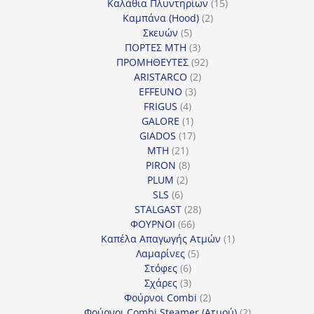
15
προϊόντα
Καλάθια Πλυντηρίων
15
2
προϊόντα
Καμπάνα (Hood)
2
5
προϊόντα
Σκευών
5
προϊόντα
3
ΠΟΡΤΕΣ MTH
3
προϊόντα
92
ΠΡΟΜΗΘΕΥΤΕΣ
92
2
προϊόντα
ARISTARCO
2
3
προϊόντα
EFFEUNO
3
4
προϊόντα
FRIGUS
4
προϊόντα
1
GALORE
1
προϊόν
17
GIADOS
17
21
προϊόντα
MTH
21
προϊόντα
8
PIRON
8
2
προϊόντα
PLUM
2
6
προϊόντα
SLS
6
προϊόντα
28
STALGAST
28
66
προϊόντα
ΦΟΥΡΝΟΙ
66
προϊόντα
1
Καπέλα Απαγωγής Ατμών
1
5
προϊόν
Λαμαρίνες
5
6
προϊόντα
Στόφες
6
προϊόντα
3
Σχάρες
3
προϊόντα
2
Φούρνοι Combi
2
προϊόντα
2
Φούρνοι Combi Steamer (Ατμού)
2