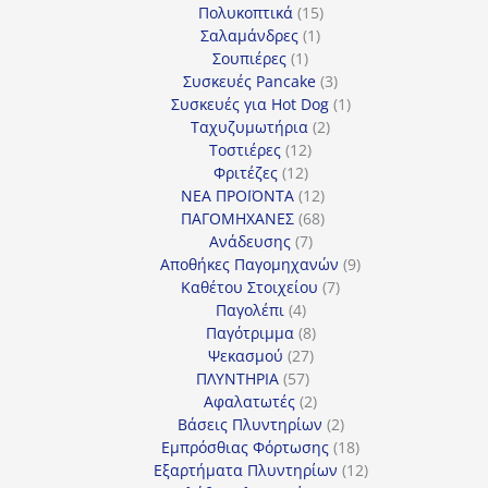
προϊόν
15
Πολυκοπτικά
15
1
προϊόντα
Σαλαμάνδρες
1
1
προϊόν
Σουπιέρες
1
προϊόν
3
Συσκευές Pancake
3
προϊόντα
1
Συσκευές για Hot Dog
1
2
προϊόν
Ταχυζυμωτήρια
2
12
προϊόντα
Τοστιέρες
12
12
προϊόντα
Φριτέζες
12
προϊόντα
12
ΝΕΑ ΠΡΟΪΟΝΤΑ
12
προϊόντα
68
ΠΑΓΟΜΗΧΑΝΕΣ
68
7
προϊόντα
Ανάδευσης
7
προϊόντα
9
Αποθήκες Παγομηχανών
9
7
προϊόντα
Καθέτου Στοιχείου
7
4
προϊόντα
Παγολέπι
4
προϊόντα
8
Παγότριμμα
8
27
προϊόντα
Ψεκασμού
27
57
προϊόντα
ΠΛΥΝΤΗΡΙΑ
57
προϊόντα
2
Αφαλατωτές
2
προϊόντα
2
Βάσεις Πλυντηρίων
2
προϊόντα
18
Εμπρόσθιας Φόρτωσης
18
προϊόντα
12
Εξαρτήματα Πλυντηρίων
12