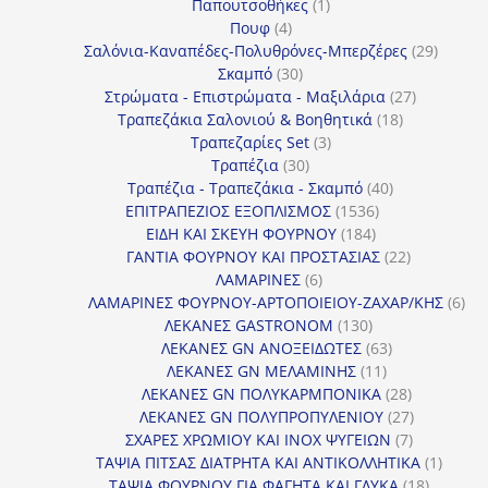
1
προϊόντα
Παπουτσοθήκες
1
4
προϊόν
Πουφ
4
προϊόντα
29
Σαλόνια-Καναπέδες-Πολυθρόνες-Μπερζέρες
29
30
προϊόν
Σκαμπό
30
προϊόντα
27
Στρώματα - Επιστρώματα - Μαξιλάρια
27
18
προϊόντα
Τραπεζάκια Σαλονιού & Βοηθητικά
18
3
προϊόντα
Τραπεζαρίες Set
3
30
προϊόντα
Τραπέζια
30
προϊόντα
40
Τραπέζια - Τραπεζάκια - Σκαμπό
40
1536
προϊόντα
ΕΠΙΤΡΑΠΕΖΙΟΣ ΕΞΟΠΛΙΣΜΟΣ
1536
184
προϊόντα
ΕΙΔΗ ΚΑΙ ΣΚΕΥΗ ΦΟΥΡΝΟΥ
184
προϊόντα
22
ΓΑΝΤΙΑ ΦΟΥΡΝΟΥ ΚΑΙ ΠΡΟΣΤΑΣΙΑΣ
22
6
προϊόντα
ΛΑΜΑΡΙΝΕΣ
6
προϊόντα
6
ΛΑΜΑΡΙΝΕΣ ΦΟΥΡΝΟΥ-ΑΡΤΟΠΟΙΕΙΟΥ-ΖΑΧΑΡ/ΚΗΣ
6
130
προ
ΛΕΚΑΝΕΣ GASTRONOM
130
προϊόντα
63
ΛΕΚΑΝΕΣ GN ΑΝΟΞΕΙΔΩΤΕΣ
63
11
προϊόντα
ΛΕΚΑΝΕΣ GN ΜΕΛΑΜΙΝΗΣ
11
προϊόντα
28
ΛΕΚΑΝΕΣ GN ΠΟΛΥΚΑΡΜΠΟΝΙΚΑ
28
προϊόντα
27
ΛΕΚΑΝΕΣ GN ΠΟΛΥΠΡΟΠΥΛΕΝΙΟΥ
27
7
προϊόντα
ΣΧΑΡΕΣ ΧΡΩΜΙΟΥ ΚΑΙ INOX ΨΥΓΕΙΩΝ
7
προϊόντα
1
ΤΑΨΙΑ ΠΙΤΣΑΣ ΔΙΑΤΡΗΤΑ ΚΑΙ ΑΝΤΙΚΟΛΛΗΤΙΚΑ
1
18
προϊόν
ΤΑΨΙΑ ΦΟΥΡΝΟΥ ΓΙΑ ΦΑΓΗΤΑ ΚΑΙ ΓΛΥΚΑ
18