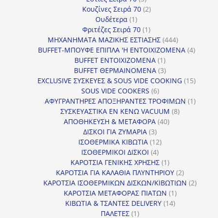
προϊόντα
2
Κουζίνες Σειρά 70
2
1
προϊόντα
Ουδέτερα
1
προϊόν
1
Φριτέζες Σειρά 70
1
προϊόν
444
ΜΗΧΑΝΗΜΑΤΑ ΜΑΖΙΚΗΣ ΕΣΤΙΑΣΗΣ
444
προϊόντα
4
BUFFET-ΜΠΟΥΦΕ ΕΠΙΠΛΑ 'Η ΕΝΤΟΙΧΙΖΟΜΕΝΑ
4
1
προϊόν
BUFFET ΕΝΤΟΙΧΙΖΟΜΕΝΑ
1
προϊόν
3
BUFFET ΘΕΡΜΑΙΝΟΜΕΝΑ
3
προϊόντα
15
EXCLUSIVE ΣΥΣΚΕΥΕΣ & SOUS VIDE COOKING
15
6
προϊόν
SOUS VIDE COOKERS
6
προϊόντα
1
ΑΦΥΓΡΑΝΤΗΡΕΣ ΑΠΟΞΗΡΑΝΤΕΣ ΤΡΟΦΙΜΩΝ
1
8
προϊόν
ΣΥΣΚΕΥΑΣΤΙΚΑ ΕΝ ΚΕΝΩ VACUUM
8
40
προϊόντα
ΑΠΟΘΗΚΕΥΣΗ & ΜΕΤΑΦΟΡΑ
40
3
προϊόντα
ΔΙΣΚΟΙ ΓΙΑ ΖΥΜΑΡΙΑ
3
προϊόντα
12
ΙΣΟΘΕΡΜΙΚΑ ΚΙΒΩΤΙΑ
12
4
προϊόντα
ΙΣΟΘΕΡΜΙΚΟΙ ΔΙΣΚΟΙ
4
προϊόντα
1
ΚΑΡΟΤΣΙΑ ΓΕΝΙΚΗΣ ΧΡΗΣΗΣ
1
προϊόν
2
ΚΑΡΟΤΣΙΑ ΓΙΑ ΚΑΛΑΘΙΑ ΠΛΥΝΤΗΡΙΟΥ
2
προϊόντα
2
ΚΑΡΟΤΣΙΑ ΙΣΟΘΕΡΜΙΚΩΝ ΔΙΣΚΩΝ/ΚΙΒΩΤΙΩΝ
2
1
προϊόν
ΚΑΡΟΤΣΙΑ ΜΕΤΑΦΟΡΑΣ ΠΙΑΤΩΝ
1
14
προϊόν
ΚΙΒΩΤΙΑ & ΤΣΑΝΤΕΣ DELIVERY
14
1
προϊόντα
ΠΑΛΕΤΕΣ
1