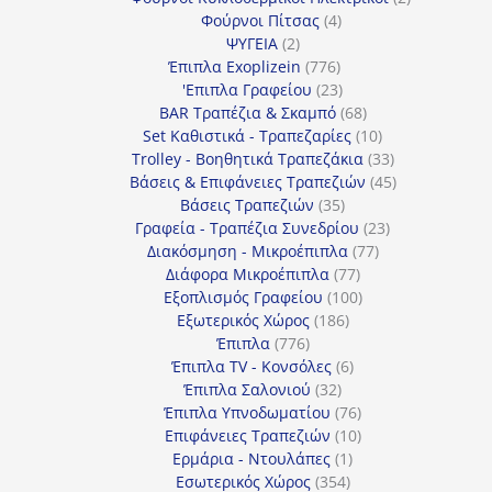
4
προϊόντα
Φούρνοι Πίτσας
4
2
προϊόντα
ΨΥΓΕΙΑ
2
προϊόντα
776
Έπιπλα Exoplizein
776
προϊόντα
23
'Επιπλα Γραφείου
23
προϊόντα
68
BAR Τραπέζια & Σκαμπό
68
προϊόντα
10
Set Καθιστικά - Τραπεζαρίες
10
προϊόντα
33
Trolley - Βοηθητικά Τραπεζάκια
33
προϊόντα
45
Βάσεις & Επιφάνειες Τραπεζιών
45
35
προϊόντα
Βάσεις Τραπεζιών
35
προϊόντα
23
Γραφεία - Τραπέζια Συνεδρίου
23
77
προϊόντα
Διακόσμηση - Μικροέπιπλα
77
77
προϊόντα
Διάφορα Μικροέπιπλα
77
προϊόντα
100
Εξοπλισμός Γραφείου
100
186
προϊόντα
Εξωτερικός Χώρος
186
776
προϊόντα
Έπιπλα
776
προϊόντα
6
Έπιπλα TV - Κονσόλες
6
32
προϊόντα
Έπιπλα Σαλονιού
32
προϊόντα
76
Έπιπλα Υπνοδωματίου
76
10
προϊόντα
Επιφάνειες Τραπεζιών
10
1
προϊόντα
Ερμάρια - Ντουλάπες
1
354
προϊόν
Εσωτερικός Χώρος
354