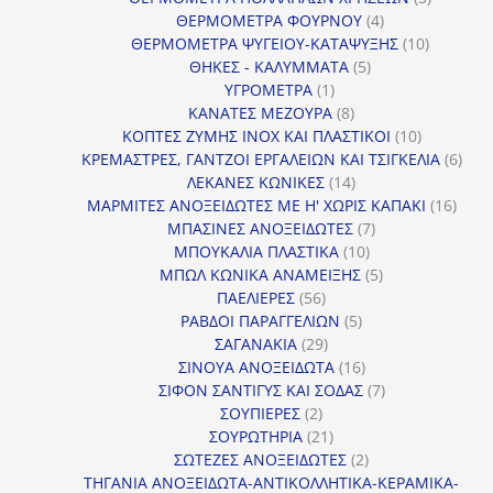
4
προϊόντ
ΘΕΡΜΟΜΕΤΡΑ ΦΟΥΡΝΟΥ
4
προϊόντα
10
ΘΕΡΜΟΜΕΤΡΑ ΨΥΓΕΙΟΥ-ΚΑΤΑΨΥΞΗΣ
10
5
προϊόντα
ΘΗΚΕΣ - ΚΑΛΥΜΜΑΤΑ
5
1
προϊόντα
ΥΓΡΟΜΕΤΡΑ
1
προϊόν
8
ΚΑΝΑΤΕΣ ΜΕΖΟΥΡΑ
8
προϊόντα
10
ΚΟΠΤΕΣ ΖΥΜΗΣ INOX ΚΑΙ ΠΛΑΣΤΙΚΟΙ
10
προϊόντα
6
ΚΡΕΜΑΣΤΡΕΣ, ΓΑΝΤΖΟΙ ΕΡΓΑΛΕΙΩΝ ΚΑΙ ΤΣΙΓΚΕΛΙΑ
6
14
προϊ
ΛΕΚΑΝΕΣ ΚΩΝΙΚΕΣ
14
προϊόντα
16
ΜΑΡΜΙΤΕΣ ΑΝΟΞΕΙΔΩΤΕΣ ΜΕ Η' ΧΩΡΙΣ ΚΑΠΑΚΙ
16
7
προϊ
ΜΠΑΣΙΝΕΣ ΑΝΟΞΕΙΔΩΤΕΣ
7
10
προϊόντα
ΜΠΟΥΚΑΛΙΑ ΠΛΑΣΤΙΚΑ
10
προϊόντα
5
ΜΠΩΛ ΚΩΝΙΚΑ ΑΝΑΜΕΙΞΗΣ
5
56
προϊόντα
ΠΑΕΛΙΕΡΕΣ
56
προϊόντα
5
ΡΑΒΔΟΙ ΠΑΡΑΓΓΕΛΙΩΝ
5
29
προϊόντα
ΣΑΓΑΝΑΚΙΑ
29
προϊόντα
16
ΣΙΝΟΥΑ ΑΝΟΞΕΙΔΩΤΑ
16
προϊόντα
7
ΣΙΦΟΝ ΣΑΝΤΙΓΥΣ ΚΑΙ ΣΟΔΑΣ
7
2
προϊόντα
ΣΟΥΠΙΕΡΕΣ
2
προϊόντα
21
ΣΟΥΡΩΤΗΡΙΑ
21
προϊόντα
2
ΣΩΤΕΖΕΣ ΑΝΟΞΕΙΔΩΤΕΣ
2
προϊόντα
ΤΗΓΑΝΙΑ ΑΝΟΞΕΙΔΩΤΑ-ΑΝΤΙΚΟΛΛΗΤΙΚΑ-ΚΕΡΑΜΙΚΑ-