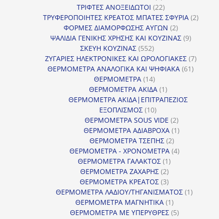
προϊόντα
22
ΤΡΙΦΤΕΣ ΑΝΟΞΕΙΔΩΤΟΙ
22
προϊόντα
2
ΤΡΥΦΕΡΟΠΟΙΗΤΕΣ ΚΡΕΑΤΟΣ ΜΠΑΤΕΣ ΣΦΥΡΙΑ
2
2
προϊόν
ΦΟΡΜΕΣ ΔΙΑΜΟΡΦΩΣΗΣ ΑΥΓΩΝ
2
προϊόντα
9
ΨΑΛΙΔΙΑ ΓΕΝΙΚΗΣ ΧΡΗΣΗΣ ΚΑΙ ΚΟΥΖΙΝΑΣ
9
552
προϊόντα
ΣΚΕΥΗ ΚΟΥΖΙΝΑΣ
552
προϊόντα
7
ΖΥΓΑΡΙΕΣ ΗΛΕΚΤΡΟΝΙΚΕΣ ΚΑΙ ΩΡΟΛΟΓΙΑΚΕΣ
7
61
προϊόν
ΘΕΡΜΟΜΕΤΡΑ ΑΝΑΛΟΓΙΚΑ ΚΑΙ ΨΗΦΙΑΚΑ
61
14
προϊόντ
ΘΕΡΜΟΜΕΤΡΑ
14
προϊόντα
1
ΘΕΡΜΟΜΕΤΡΑ ΑΚΙΔΑ
1
προϊόν
ΘΕΡΜΟΜΕΤΡΑ ΑΚΙΔΑ|ΕΠΙΤΡΑΠΕΖΙΟΣ
10
ΕΞΟΠΛΙΣΜΟΣ
10
προϊόντα
2
ΘΕΡΜΟΜΕΤΡΑ SOUS VIDE
2
προϊόντα
1
ΘΕΡΜΟΜΕΤΡΑ ΑΔΙΑΒΡΟΧΑ
1
2
προϊόν
ΘΕΡΜΟΜΕΤΡΑ ΤΣΕΠΗΣ
2
προϊόντα
4
ΘΕΡΜΟΜΕΤΡΑ - ΧΡΟΝΟΜΕΤΡΑ
4
1
προϊόντα
ΘΕΡΜΟΜΕΤΡΑ ΓΑΛΑΚΤΟΣ
1
2
προϊόν
ΘΕΡΜΟΜΕΤΡΑ ΖΑΧΑΡΗΣ
2
προϊόντα
3
ΘΕΡΜΟΜΕΤΡΑ ΚΡΕΑΤΟΣ
3
προϊόντα
1
ΘΕΡΜΟΜΕΤΡΑ ΛΑΔΙΟΥ/ΤΗΓΑΝΙΣΜΑΤΟΣ
1
1
προϊόν
ΘΕΡΜΟΜΕΤΡΑ ΜΑΓΝΗΤΙΚΑ
1
προϊόν
5
ΘΕΡΜΟΜΕΤΡΑ ΜΕ ΥΠΕΡΥΘΡΕΣ
5