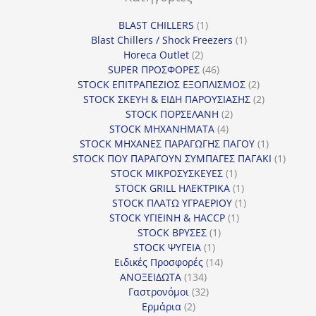
1
BLAST CHILLERS
1
προϊόν
1
Blast Chillers / Shock Freezers
1
2
προϊόν
Horeca Outlet
2
προϊόντα
46
SUPER ΠΡΟΣΦΟΡΕΣ
46
προϊόντα
2
STOCK ΕΠΙΤΡΑΠΕΖΙΟΣ ΕΞΟΠΛΙΣΜΟΣ
2
προϊόντα
2
STOCK ΣΚΕΥΗ & ΕΙΔΗ ΠΑΡΟΥΣΙΑΣΗΣ
2
2
προϊόντα
STOCK ΠΟΡΣΕΛΑΝΗ
2
4
προϊόντα
STOCK ΜΗΧΑΝΗΜΑΤΑ
4
προϊόντα
1
STOCK ΜΗΧΑΝΕΣ ΠΑΡΑΓΩΓΗΣ ΠΑΓΟΥ
1
προϊόν
1
STOCK ΠΟΥ ΠΑΡΑΓΟΥΝ ΣΥΜΠΑΓΕΣ ΠΑΓΑΚΙ
1
1
προϊόν
STOCK ΜΙΚΡΟΣΥΣΚΕΥΕΣ
1
προϊόν
1
STOCK GRILL ΗΛΕΚΤΡΙΚΑ
1
προϊόν
1
STOCK ΠΛΑΤΩ ΥΓΡΑΕΡΙΟΥ
1
1
προϊόν
STOCK ΥΓΙΕΙΝΗ & HACCP
1
1
προϊόν
STOCK ΒΡΥΣΕΣ
1
1
προϊόν
STOCK ΨΥΓΕΙΑ
1
προϊόν
14
Ειδικές Προσφορές
14
134
προϊόντα
ΑΝΟΞΕΙΔΩΤΑ
134
προϊόντα
32
Γαστρονόμοι
32
2
προϊόντα
Ερμάρια
2