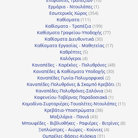
Επιφάνειες Τραπεζιών
10
1
προϊόντα
Ερμάρια - Ντουλάπες
1
354
προϊόν
Εσωτερικός Χώρος
354
111
προϊόντα
Καθίσματα
111
προϊόντα
199
Καθίσματα - Τραπέζια
199
προϊόντα
77
Καθίσματα Γραφείου-Υποδοχής
77
30
προϊόντα
Καθίσματα Διευθυντικά
30
προϊόντα
17
Καθίσματα Εργασίας - Μαθητείας
17
5
προϊόντα
Καθρέπτες
5
4
προϊόντα
Καλόγεροι
4
προϊόντα
48
Καναπέδες - Καρέκλες - Πολυθρόνες
48
30
προϊόντα
Καναπέδες & Καθίσματα Υποδοχής
30
2
προϊόντα
Καναπέδες Γωνία-Πολυμορφικοί
2
προϊόντα
3
Καναπέδες-Πολυθρόνες & Σκαμπό Κρεβάτι
3
34
προϊόντ
Καναπέδες-Πολυθρόνες-Σαλόνια
34
προϊόντα
1
Καφενείου-Ταβέρνας Παραδοσιακά
1
προϊόν
11
Κομοδίνα-Συρταριέρες-Τουαλέτες-Ντουλάπες
11
38
προϊόν
Κρεβάτια-Υποστρώματα
38
43
προϊόντα
Μαξιλάρια - Πανιά
43
προϊόντα
8
Μπουφέδες - Βιβλιοθήκες - Ραφιέρες - Βιτρίνες
8
4
προϊό
Ξαπλώστρες - Αιώρες - Κούνιες
4
31
προϊόντα
Ομπρέλες-Βάσεις-Κιόσκια
31