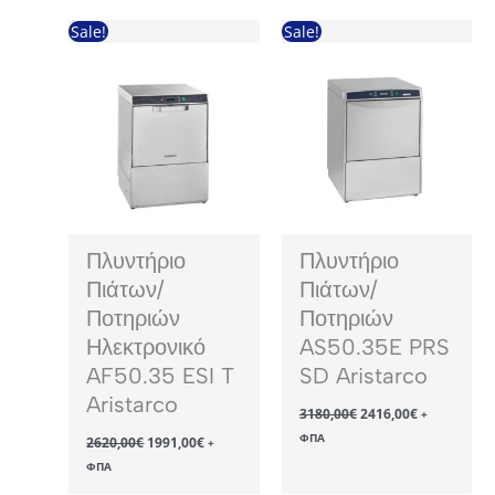
Sale!
Sale!
Πλυντήριο
Πλυντήριο
Πιάτων/
Πιάτων/
Ποτηριών
Ποτηριών
Ηλεκτρονικό
AS50.35E PRS
AF50.35 ESI T
SD Aristarco
Aristarco
Original
Η
3180,00
€
2416,00
€
+
price
τρέχουσα
Original
Η
ΦΠΑ
2620,00
€
1991,00
€
was:
τιμή
+
price
τρέχουσα
3180,00€.
είναι:
ΦΠΑ
was:
τιμή
2416,00€.
2620,00€.
είναι: