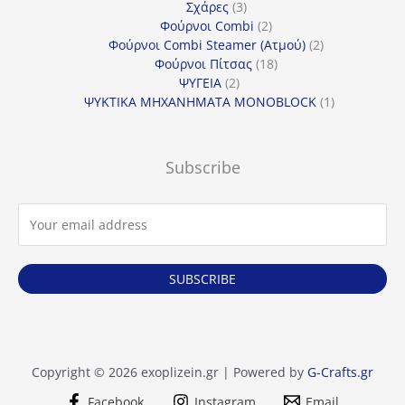
προϊόντα
3
Σχάρες
3
προϊόντα
2
Φούρνοι Combi
2
προϊόντα
2
Φούρνοι Combi Steamer (Ατμού)
2
18
προϊόντα
Φούρνοι Πίτσας
18
2
προϊόντα
ΨΥΓΕΙΑ
2
προϊόντα
1
ΨΥΚΤΙΚΑ ΜΗΧΑΝΗΜΑΤΑ MONOBLOCK
1
προϊόν
Subscribe
SUBSCRIBE
Copyright © 2026 exoplizein.gr | Powered by
G-Crafts.gr
Facebook
Instagram
Email