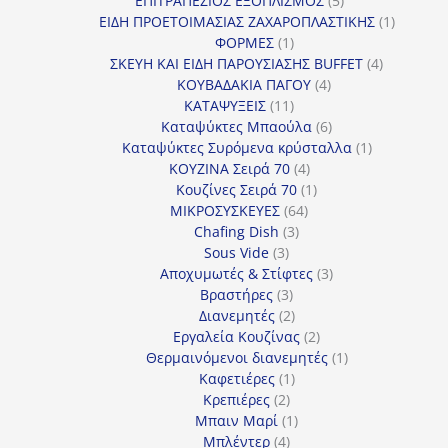
ΕΠΙΤΡΑΠΕΖΙΟΣ ΕΞΟΠΛΙΣΜΟΣ
5
προϊόντα
1
ΕΙΔΗ ΠΡΟΕΤΟΙΜΑΣΙΑΣ ΖΑΧΑΡΟΠΛΑΣΤΙΚΗΣ
1
1
προϊόν
ΦΟΡΜΕΣ
1
προϊόν
4
ΣΚΕΥΗ ΚΑΙ ΕΙΔΗ ΠΑΡΟΥΣΙΑΣΗΣ BUFFET
4
4
προϊόντα
ΚΟΥΒΑΔΑΚΙΑ ΠΑΓΟΥ
4
11
προϊόντα
ΚΑΤΑΨΥΞΕΙΣ
11
προϊόντα
6
Καταψύκτες Μπαούλα
6
προϊόντα
1
Καταψύκτες Συρόμενα κρύσταλλα
1
4
προϊόν
ΚΟΥΖΙΝΑ Σειρά 70
4
προϊόντα
1
Κουζίνες Σειρά 70
1
64
προϊόν
ΜΙΚΡΟΣΥΣΚΕΥΕΣ
64
3
προϊόντα
Chafing Dish
3
3
προϊόντα
Sous Vide
3
προϊόντα
3
Αποχυμωτές & Στίφτες
3
3
προϊόντα
Βραστήρες
3
προϊόντα
2
Διανεμητές
2
προϊόντα
2
Εργαλεία Κουζίνας
2
προϊόντα
1
Θερμαινόμενοι διανεμητές
1
1
προϊόν
Καφετιέρες
1
2
προϊόν
Κρεπιέρες
2
προϊόντα
1
Μπαιν Μαρί
1
4
προϊόν
Μπλέντερ
4