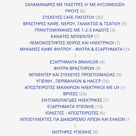
προϊόντα
ΣΑΛΑΜΑΝΔΡΕΣ ΜΕ ΠΙΑΣΤΡΕΣ Η' ΜΕ ΑΥΞΟΜΕΙΩΣΗ
6
ΥΨΟΥΣ
6
προϊόντα
35
ΣΥΣΚΕΥΕΣ CAFE-ΠΑΓΩΤΟΥ
35
προϊόντα
5
ΒΡΑΣΤΗΡΕΣ ΚΑΦΕ, ΝΕΡΟΥ, ΓΑΛΑΚΤΟΣ & ΤΣΑΓΙΟΥ
5
3
προϊ
ΓΡΑΝΙΤΟΜΗΧΑΝΕΣ ΜΕ 1-2-3 ΚΑΔΟΥΣ
3
1
προϊόντα
ΚΑΝΑΤΕΣ ΜΠΛΕΝΤΕΡ
1
προϊόν
1
ΛΕΜΟΝΟΣΤΙΦΤΕΣ ΧΕΙΡΟΣ ΚΑΙ ΗΛΕΚΤΡΙΚΟΙ
1
προϊόν
ΜΗΧΑΝΕΣ ΚΑΦΕ ΦΙΛΤΡΟΥ - ΦΙΛΤΡΑ & ΕΞΑΡΤΗΜΑΤΑ
16
16
προϊόντα
4
ΕΞΑΡΤΗΜΑΤΑ BRAVILOR
4
9
προϊόντα
ΦΙΛΤΡΑ ΒΡΑΣΤΗΡΩΝ
9
προϊόντα
9
ΜΠΛΕΝΤΕΡ ΚΑΙ ΣΥΣΚΕΥΕΣ ΠΡΟΕΤΟΙΜΑΣΙΑΣ
9
56
προϊόντ
ΥΓΙΕΙΝΗ , ΠΕΡΙΒΑΛΛΟΝ & HACCP
56
προϊόντα
1
ΑΠΟΣΤΕΙΡΩΤΕΣ ΜΑΧΑΙΡΙΩΝ ΗΛΕΚΤΡΙΚΟΙ ΜΕ UV
1
24
προϊό
ΒΡΥΣΕΣ
24
προϊόντα
1
ΕΝΤΟΜΟΠΑΓΙΔΕΣ ΗΛΕΚΤΡΙΚΕΣ
1
13
προϊόν
ΕΞΑΡΤΗΜΑΤΑ ΥΓΙΕΙΝΗΣ
13
προϊόντα
6
ΙΟΝΙΣΤΕΣ - ΑΠΟΣΤΕΙΡΩΤΕΣ
6
προϊόντα
ΛΙΠΟΣΥΛΛΕΚΤΕΣ ΓΙΑ ΔΙΑΧΩΡΙΣΜΟ ΛΙΠΩΝ ΚΑΙ ΕΛΑΙΩΝ
1
1
προϊόν
9
ΝΙΠΤΗΡΕΣ ΥΓΙΕΙΝΗΣ
9