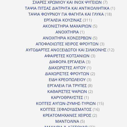
7
προϊόντα
ΣΧΑΡΕΣ ΧΡΩΜΙΟΥ ΚΑΙ INOX ΨΥΓΕΙΩΝ
7
προϊόντα
1
ΤΑΨΙΑ ΠΙΤΣΑΣ ΔΙΑΤΡΗΤΑ ΚΑΙ ΑΝΤΙΚΟΛΛΗΤΙΚΑ
1
18
προϊόν
ΤΑΨΙΑ ΦΟΥΡΝΟΥ ΓΙΑ ΦΑΓΗΤΑ ΚΑΙ ΓΛΥΚΑ
18
311
προϊόντ
ΕΡΓΑΛΕΙΑ ΚΟΥΖΙΝΑΣ
311
προϊόντα
5
ΑΚΟΝΙΣΤΗΡΙΑ ΜΑΧΑΙΡΙΩΝ
5
1
προϊόντα
ΑΝΟΙΧΤΗΡΙΑ
1
προϊόν
5
ΑΝΟΙΧΤΗΡΙΑ ΚΟΝΣΕΡΒΩΝ
5
προϊόντα
3
ΑΠΟΦΛΟΙΩΤΕΣ ΧΕΙΡΟΣ ΦΡΟΥΤΩΝ
3
προϊόντα
12
ΑΥΓΟΔΑΡΤΕΣ ΑΝΟΞΕΙΔΩΤΟΙ ΚΑΙ ΣΙΛΙΚΟΝΗΣ
12
3
προϊόν
ΑΦΑΙΡΕΤΕΣ ΚΟΤΣΑΝΙΩΝ
3
3
προϊόντα
ΔΙΑΦΟΡΑ ΕΡΓΑΛΕΙΑ
3
προϊόντα
1
ΔΙΑΧΩΡΙΣΤΕΣ ΑΥΓΟΥ
1
προϊόν
2
ΔΙΑΧΩΡΙΣΤΕΣ ΦΡΟΥΤΩΝ
2
3
προϊόντα
ΕΙΔΗ ΚΡΕΟΠΩΛΕΙΟΥ
3
προϊόντα
8
ΕΡΓΑΛΕΙΑ ΓΙΑ ΤΡΥΠΕΣ
8
προϊόντα
2
ΚΑΘΑΡΙΣΤΕΣ ΨΑΡΙΩΝ
2
1
προϊόντα
ΚΑΡΥΟΘΡΑΥΣΤΕΣ
1
προϊόν
15
ΚΟΠΤΕΣ ΑΥΓΩΝ-ΖΥΜΗΣ-ΤΥΡΙΩΝ
15
16
προϊόντα
ΚΟΠΤΕΣ ΞΕΦΛΟΥΔΙΣΜΑΤΟΣ
16
2
προϊόντα
ΚΡΕΑΤΟΜΗΧΑΝΕΣ ΧΕΙΡΟΣ
2
5
προϊόντα
ΜΑΝΤΟΛΙΝΑ
5
προϊόντα
72