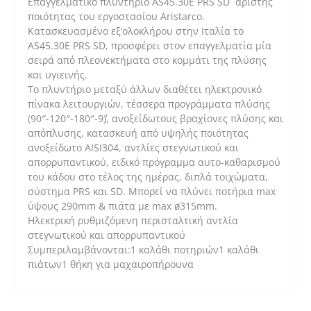
Επαγγελματικό πλυντήριο AS45.30E PRS SD άριστης
ποσότητα
ποιότητας του εργοστασίου Aristarco.
Κατασκευασμένο εξ’ολοκλήρου στην Ιταλία το
AS45.30E PRS SD, προσφέρει στον επαγγελματία μία
σειρά από πλεονεκτήματα στο κομμάτι της πλύσης
και υγιεινής.
Το πλυντήριο μεταξύ άλλων διαθέτει ηλεκτρονικό
πίνακα λειτουργιών, τέσσερα προγράμματα πλύσης
(90″-120″-180″-9΄), ανοξείδωτους βραχίονες πλύσης και
απόπλυσης, κατασκευή από υψηλής ποιότητας
ανοξείδωτο AISI304, αντλίες στεγνωτικού και
απορρυπαντικού, ειδικό πρόγραμμα αυτο-καθαρισμού
του κάδου στο τέλος της ημέρας, διπλά τοιχώματα,
σύστημα PRS και SD. Μπορεί να πλύνει ποτήρια max
ύψους 290mm & πιάτα με max ø315mm.
Ηλεκτρική ρυθμιζόμενη περισταλτική αντλία
στεγνωτικού και απορρυπαντικού
Συμπεριλαμβάνονται:1 καλάθι ποτηριών1 καλάθι
πιάτων1 θήκη για μαχαιροπήρουνα