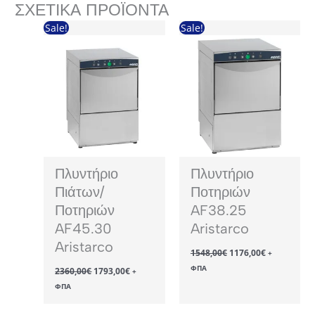
ΣΧΕΤΙΚΆ ΠΡΟΪΌΝΤΑ
Sale!
Sale!
Πλυντήριο
Πλυντήριο
Πιάτων/
Ποτηριών
Ποτηριών
AF38.25
AF45.30
Aristarco
Aristarco
Original
Η
1548,00
€
1176,00
€
+
price
τρέχουσα
Original
Η
ΦΠΑ
2360,00
€
1793,00
€
was:
τιμή
+
price
τρέχουσα
1548,00€.
είναι:
ΦΠΑ
was:
τιμή
1176,00€.
2360,00€.
είναι:
1793,00€.