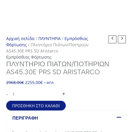
Αρχική σελίδα
/
ΠΛΥΝΤΗΡΙΑ
/
Εμπρόσθιας
Φόρτωσης
/ Πλυντήριο Πιάτων/Ποτηριών
AS45.30E PRS SD Aristarco
Εμπρόσθιας Φόρτωσης
ΠΛΥΝΤΉΡΙΟ ΠΙΆΤΩΝ/ΠΟΤΗΡΙΏΝ
AS45.30E PRS SD ARISTARCO
Original
Η
2968,00
€
2255,00
€
+ ΦΠΑ
price
τρέχουσα
Πλυντήριο
+
-
was:
τιμή
Πιάτων/
2968,00€.
είναι:
Ποτηριών
ΠΡΟΣΘΉΚΗ ΣΤΟ ΚΑΛΆΘΙ
2255,00€.
AS45.30E
PRS
ΠΕΡΙΓΡΑΦΉ
SD
Aristarco