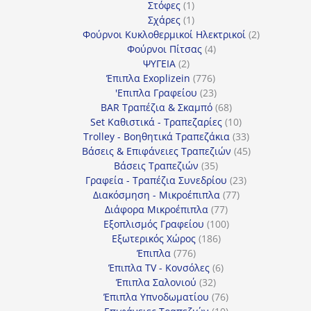
1
προϊόντα
Στόφες
1
προϊόν
1
Σχάρες
1
προϊόν
2
Φούρνοι Κυκλοθερμικοί Ηλεκτρικοί
2
4
προϊόντα
Φούρνοι Πίτσας
4
2
προϊόντα
ΨΥΓΕΙΑ
2
προϊόντα
776
Έπιπλα Exoplizein
776
προϊόντα
23
'Επιπλα Γραφείου
23
προϊόντα
68
BAR Τραπέζια & Σκαμπό
68
προϊόντα
10
Set Καθιστικά - Τραπεζαρίες
10
προϊόντα
33
Trolley - Βοηθητικά Τραπεζάκια
33
προϊόντα
45
Βάσεις & Επιφάνειες Τραπεζιών
45
35
προϊόντα
Βάσεις Τραπεζιών
35
προϊόντα
23
Γραφεία - Τραπέζια Συνεδρίου
23
77
προϊόντα
Διακόσμηση - Μικροέπιπλα
77
77
προϊόντα
Διάφορα Μικροέπιπλα
77
προϊόντα
100
Εξοπλισμός Γραφείου
100
186
προϊόντα
Εξωτερικός Χώρος
186
776
προϊόντα
Έπιπλα
776
προϊόντα
6
Έπιπλα TV - Κονσόλες
6
32
προϊόντα
Έπιπλα Σαλονιού
32
προϊόντα
76
Έπιπλα Υπνοδωματίου
76
10
προϊόντα