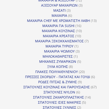
ΜΑΧΑΙΡΙΑ & ΑΞΕΣΟΥΑΡ
72
προϊόντα
3
ΑΞΕΣΟΥΑΡ ΜΑΧΑΙΡΙΩΝ
3
3
προϊόντα
ΜΑΣΑΤΙ
3
προϊόντα
6
ΜΑΧΑΙΡΙΑ
6
προϊόντα
13
ΜΑΧΑΙΡΙΑ CHEF ΜΕ ΧΡΩΜΑΤΙΣΤΗ ΛΑΒΗ
13
16
προϊόντ
ΜΑΧΑΙΡΙΑ ΓΙΑ SUSHI
16
προϊόντα
10
ΜΑΧΑΙΡΙΑ ΚΟΥΖΙΝΑΣ
10
10
προϊόντα
ΜΑΧΑΙΡΙΑ ΚΡΕΑΤΟΣ
10
προϊόντα
7
ΜΑΧΑΙΡΙΑ ΞΕΚΟΚΚΑΛΙΣΜΑΤΟΣ
7
1
προϊόντα
ΜΑΧΑΙΡΙΑ ΤΥΡΙΟΥ
1
προϊόν
3
ΜΑΧΑΙΡΙΑ ΨΩΜΙΟΥ
3
1
προϊόντα
ΜΗΛΟΚΑΘΑΡΙΣΤΕΣ
1
προϊόν
5
ΜΗΧΑΝΕΣ ΖΥΜΑΡΙΚΩΝ
5
8
προϊόντα
ΞΥΛΑ ΚΟΠΗΣ
8
προϊόντα
20
ΠΛΑΚΕΣ ΠΟΛΥΑΙΘΥΛΕΝΙΟΥ
20
προϊόντα
6
ΠΡΕΣΣΕΣ ΣΚΟΡΔΟΥ - ΠΑΤΑΤΑΣ ΚΑΙ ΓΟΥΔΙ
6
9
προϊόντα
ΡΟΔΕΣ ΠΙΤΣΑΣ & ΖΥΜΗΣ
9
προϊόντα
67
ΣΠΑΤΟΥΛΕΣ ΚΟΥΖΙΝΑΣ ΚΑΙ ΠΑΡΟΥΣΙΑΣΗΣ
67
6
προϊόντ
ΣΠΑΤΟΥΛΕΣ NYLON
6
προϊόντα
14
ΣΠΑΤΟΥΛΕΣ ΖΑΧΑΡΟΠΛΑΣΤΙΚΗΣ
14
5
προϊόντα
ΣΠΑΤΟΥΛΕΣ ΙΣΙΕΣ ΜΑΚΡΙΕΣ
5
2
προϊόντα
ΣΠΑΤΟΥΛΕΣ ΞΥΛΙΝΕΣ
2