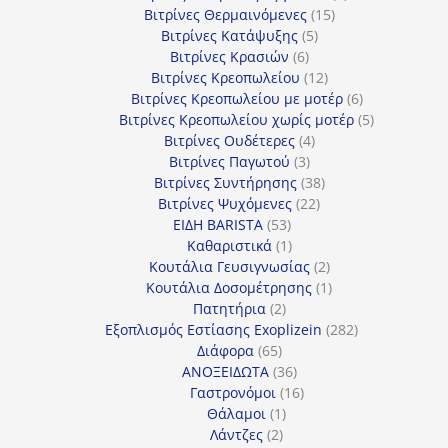
15
προϊόν
Βιτρίνες Θερμαινόμενες
15
5
προϊόντα
Βιτρίνες Κατάψυξης
5
6
προϊόντα
Βιτρίνες Κρασιών
6
προϊόντα
12
Βιτρίνες Κρεοπωλείου
12
προϊόντα
6
Βιτρίνες Κρεοπωλείου με μοτέρ
6
προϊόντα
5
Βιτρίνες Κρεοπωλείου χωρίς μοτέρ
5
4
προϊόντα
Βιτρίνες Ουδέτερες
4
3
προϊόντα
Βιτρίνες Παγωτού
3
προϊόντα
38
Βιτρίνες Συντήρησης
38
22
προϊόντα
Βιτρίνες Ψυχόμενες
22
53
προϊόντα
ΕΙΔΗ BARISTA
53
προϊόντα
1
Καθαριστικά
1
προϊόν
2
Κουτάλια Γευσιγνωσίας
2
προϊόντα
1
Κουτάλια Δοσομέτρησης
1
2
προϊόν
Πατητήρια
2
προϊόντα
282
Εξοπλισμός Εστίασης Exoplizein
282
65
προϊόντα
Διάφορα
65
προϊόντα
36
ΑΝΟΞΕΙΔΩΤΑ
36
προϊόντα
16
Γαστρονόμοι
16
1
προϊόντα
Θάλαμοι
1
2
προϊόν
Λάντζες
2