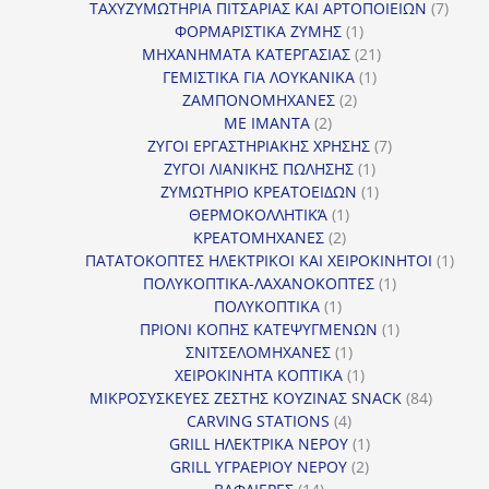
προϊόντα
7
ΤΑΧΥΖΥΜΩΤΗΡΙΑ ΠΙΤΣΑΡΙΑΣ ΚΑΙ ΑΡΤΟΠΟΙΕΙΩΝ
7
1
προϊό
ΦΟΡΜΑΡΙΣΤΙΚΑ ΖΥΜΗΣ
1
προϊόν
21
ΜΗΧΑΝΗΜΑΤΑ ΚΑΤΕΡΓΑΣΙΑΣ
21
1
προϊόντα
ΓΕΜΙΣΤΙΚΑ ΓΙΑ ΛΟΥΚΑΝΙΚΑ
1
2
προϊόν
ΖΑΜΠΟΝΟΜΗΧΑΝΕΣ
2
2
προϊόντα
ΜΕ ΙΜΑΝΤΑ
2
προϊόντα
7
ΖΥΓΟΙ ΕΡΓΑΣΤΗΡΙΑΚΗΣ ΧΡΗΣΗΣ
7
1
προϊόντα
ΖΥΓΟΙ ΛΙΑΝΙΚΗΣ ΠΩΛΗΣΗΣ
1
προϊόν
1
ΖΥΜΩΤΗΡΙΟ ΚΡΕΑΤΟΕΙΔΩΝ
1
1
προϊόν
ΘΕΡΜΟΚΟΛΛΗΤΙΚΆ
1
2
προϊόν
ΚΡΕΑΤΟΜΗΧΑΝΕΣ
2
προϊόντα
1
ΠΑΤΑΤΟΚΟΠΤΕΣ ΗΛΕΚΤΡΙΚΟΙ ΚΑΙ ΧΕΙΡΟΚΙΝΗΤΟΙ
1
1
προϊ
ΠΟΛΥΚΟΠΤΙΚΑ-ΛΑΧΑΝΟΚΟΠΤΕΣ
1
1
προϊόν
ΠΟΛΥΚΟΠΤΙΚΑ
1
προϊόν
1
ΠΡΙΟΝΙ ΚΟΠΗΣ ΚΑΤΕΨΥΓΜΕΝΩΝ
1
1
προϊόν
ΣΝΙΤΣΕΛΟΜΗΧΑΝΕΣ
1
προϊόν
1
ΧΕΙΡΟΚΙΝΗΤΑ ΚΟΠΤΙΚΑ
1
προϊόν
84
ΜΙΚΡΟΣΥΣΚΕΥΕΣ ΖΕΣΤΗΣ ΚΟΥΖΙΝΑΣ SNACK
84
4
προϊόντ
CARVING STATIONS
4
προϊόντα
1
GRILL ΗΛΕΚΤΡΙΚΑ ΝΕΡΟΥ
1
2
προϊόν
GRILL ΥΓΡΑΕΡΙΟΥ ΝΕΡΟΥ
2
14
προϊόντα