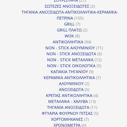
ΣΟΥΡΩΤΗΡΙΑ
21
προϊόντα
2
ΣΩΤΕΖΕΣ ΑΝΟΞΕΙΔΩΤΕΣ
2
προϊόντα
ΤΗΓΑΝΙΑ ΑΝΟΞΕΙΔΩΤΑ-ΑΝΤΙΚΟΛΛΗΤΙΚΑ-ΚΕΡΑΜΙΚΑ-
155
ΠΕΤΡΙΝΑ
155
7
προϊόντα
GRILL
7
προϊόντα
2
GRILL ΠΛΑΤΩ
2
8
προϊόντα
WOK
8
προϊόντα
94
ΑΝΤΙΚΟΛΛΗΤΙΚΑ
94
προϊόντα
71
NON - STICK ΑΛΟΥΜΙΝΙΟΥ
71
6
προϊόντα
NON - STICK ΑΝΟΞΕΙΔΩΤΑ
6
12
προϊόντα
NON - STICK ΜΕΤΑΛΛΙΚΑ
12
5
προϊόντα
NON - STICK ΟΙΚΟΛΟΓΙΚΑ
5
9
προϊόντα
ΚΑΠΑΚΙΑ ΤΗΓΑΝΙΟΥ
9
προϊόντα
7
ΚΕΡΑΜΙΚΑ ΑΝΤΙΚΟΛΛΗΤΙΚΑ
7
2
προϊόντα
ΑΛΟΥΜΙΝΙΟΥ
2
προϊόντα
5
ΑΝΟΞΕΙΔΩΤΑ
5
προϊόντα
4
ΚΡΕΠΑΣ ΑΝΤΙΚΟΛΛΗΤΙΚΑ
4
13
προϊόντα
ΜΕΤΑΛΛΙΚΑ - ΧΑΛΥΒΑ
13
προϊόντα
11
ΤΗΓΑΝΙΑ ΑΝΟΞΕΙΔΩΤΑ
11
προϊόντα
5
ΦΤΥΑΡΙΑ ΦΟΥΡΝΟΥ ΠΙΤΣΑΣ
5
7
προϊόντα
ΧΟΡΤΟΜΗΧΑΝΕΣ
7
6
προϊόντα
ΧΡΟΝΟΜΕΤΡΑ
6