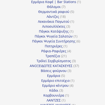
προϊόντα
1
Ερμάρια Καφέ | Bar Stations
1
7
προϊόν
Θάλαμοι
7
προϊόντα
5
Θερμαντικά ραφιού
5
18
προϊόντα
Λάντζες
18
προϊόντα
1
Λεκανάκια Παγωτού
1
3
προϊόν
Λιποσυλλέκτες
3
προϊόντα
1
Πάγκοι Κατάψυξης
1
προϊόν
1
Πάγκοι Ψυγεία Σαλατών
1
προϊόν
6
Πάγκοι Ψυγεία Συντήρησης
6
1
προϊόντα
Ποτηριέρες
1
προϊόν
4
Ράφια-Ραφιέρες
4
21
προϊόντα
Τραπέζια
21
προϊόντα
3
Τρόλεϊ Σερβιρίσματος
3
προϊόντα
37
ΑΝΟΞΕΙΔΩΤΕΣ ΚΑΤΑΣΚΕΥΕΣ
37
3
προϊόντα
Βάσεις φούρνου
3
5
προϊόντα
Ερμάρια
5
προϊόντα
1
Ερμάριο επιτοίχιο
1
4
προϊόν
Ερμάριο κέντρου
4
3
προϊόντα
Κάδοι
3
προϊόντα
1
Καρβουνιέρα
1
1
προϊόν
ΛΑΝΤΖΕΣ
1
προϊόν
1