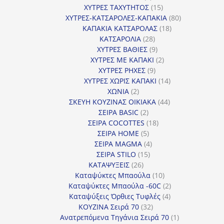
προϊόντα
15
ΧΥΤΡΕΣ ΤΑΧΥΤΗΤΟΣ
15
προϊόντα
80
ΧΥΤΡΕΣ-ΚΑΤΣΑΡΟΛΕΣ-ΚΑΠΑΚΙΑ
80
18
προϊόντα
ΚΑΠΑΚΙΑ ΚΑΤΣΑΡΟΛΑΣ
18
28
προϊόντα
ΚΑΤΣΑΡΟΛΙΑ
28
προϊόντα
9
ΧΥΤΡΕΣ ΒΑΘΙΕΣ
9
προϊόντα
2
ΧΥΤΡΕΣ ΜΕ ΚΑΠΑΚΙ
2
9
προϊόντα
ΧΥΤΡΕΣ ΡΗΧΕΣ
9
προϊόντα
14
ΧΥΤΡΕΣ ΧΩΡΙΣ ΚΑΠΑΚΙ
14
2
προϊόντα
ΧΩΝΙΑ
2
προϊόντα
44
ΣΚΕΥΗ ΚΟΥΖΙΝΑΣ ΟΙΚΙΑΚΑ
44
2
προϊόντα
ΣΕΙΡΑ BASIC
2
προϊόντα
18
ΣΕΙΡΑ COCOTTES
18
5
προϊόντα
ΣΕΙΡΑ HOME
5
προϊόντα
4
ΣΕΙΡΑ MAGMA
4
15
προϊόντα
ΣΕΙΡΑ STILO
15
26
προϊόντα
ΚΑΤΑΨΥΞΕΙΣ
26
προϊόντα
10
Καταψύκτες Μπαούλα
10
προϊόντα
2
Καταψύκτες Μπαούλα -60C
2
4
προϊόντα
Καταψύξεις Όρθιες Τυφλές
4
32
προϊόντα
ΚΟΥΖΙΝΑ Σειρά 70
32
προϊόντα
1
Ανατρεπόμενα Τηγάνια Σειρά 70
1