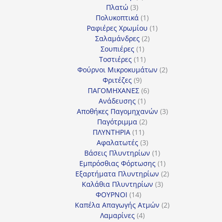
3
προϊόντα
Πλατώ
3
προϊόντα
1
Πολυκοπτικά
1
προϊόν
1
Ραφιέρες Χρωμίου
1
2
προϊόν
Σαλαμάνδρες
2
1
προϊόντα
Σουπιέρες
1
προϊόν
11
Τοστιέρες
11
προϊόντα
2
Φούρνοι Μικροκυμάτων
2
9
προϊόντα
Φριτέζες
9
προϊόντα
6
ΠΑΓΟΜΗΧΑΝΕΣ
6
1
προϊόντα
Ανάδευσης
1
προϊόν
3
Αποθήκες Παγομηχανών
3
2
προϊόντα
Παγότριμμα
2
11
προϊόντα
ΠΛΥΝΤΗΡΙΑ
11
προϊόντα
3
Αφαλατωτές
3
προϊόντα
1
Βάσεις Πλυντηρίων
1
προϊόν
1
Εμπρόσθιας Φόρτωσης
1
προϊόν
2
Εξαρτήματα Πλυντηρίων
2
3
προϊόντα
Καλάθια Πλυντηρίων
3
14
προϊόντα
ΦΟΥΡΝΟΙ
14
προϊόντα
2
Καπέλα Απαγωγής Ατμών
2
4
προϊόντα
Λαμαρίνες
4