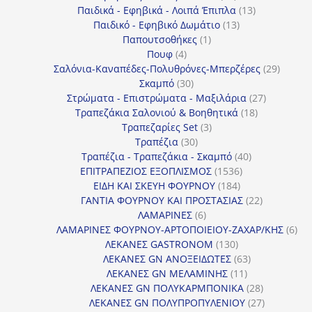
προϊόντα
13
Παιδικά - Εφηβικά - Λοιπά Έπιπλα
13
13
προϊόντα
Παιδικό - Εφηβικό Δωμάτιο
13
1
προϊόντα
Παπουτσοθήκες
1
4
προϊόν
Πουφ
4
προϊόντα
29
Σαλόνια-Καναπέδες-Πολυθρόνες-Μπερζέρες
29
30
προϊόν
Σκαμπό
30
προϊόντα
27
Στρώματα - Επιστρώματα - Μαξιλάρια
27
18
προϊόντα
Τραπεζάκια Σαλονιού & Βοηθητικά
18
3
προϊόντα
Τραπεζαρίες Set
3
30
προϊόντα
Τραπέζια
30
προϊόντα
40
Τραπέζια - Τραπεζάκια - Σκαμπό
40
1536
προϊόντα
ΕΠΙΤΡΑΠΕΖΙΟΣ ΕΞΟΠΛΙΣΜΟΣ
1536
184
προϊόντα
ΕΙΔΗ ΚΑΙ ΣΚΕΥΗ ΦΟΥΡΝΟΥ
184
προϊόντα
22
ΓΑΝΤΙΑ ΦΟΥΡΝΟΥ ΚΑΙ ΠΡΟΣΤΑΣΙΑΣ
22
6
προϊόντα
ΛΑΜΑΡΙΝΕΣ
6
προϊόντα
6
ΛΑΜΑΡΙΝΕΣ ΦΟΥΡΝΟΥ-ΑΡΤΟΠΟΙΕΙΟΥ-ΖΑΧΑΡ/ΚΗΣ
6
130
προ
ΛΕΚΑΝΕΣ GASTRONOM
130
προϊόντα
63
ΛΕΚΑΝΕΣ GN ΑΝΟΞΕΙΔΩΤΕΣ
63
11
προϊόντα
ΛΕΚΑΝΕΣ GN ΜΕΛΑΜΙΝΗΣ
11
προϊόντα
28
ΛΕΚΑΝΕΣ GN ΠΟΛΥΚΑΡΜΠΟΝΙΚΑ
28
προϊόντα
27
ΛΕΚΑΝΕΣ GN ΠΟΛΥΠΡΟΠΥΛΕΝΙΟΥ
27