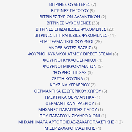
προϊόντα
7
ΒΙΤΡΙΝΕΣ ΟΥΔΕΤΕΡΕΣ
7
9
προϊόντα
ΒΙΤΡΙΝΕΣ ΠΑΓΩΤΟΥ
9
προϊόντα
2
ΒΙΤΡΙΝΕΣ ΤΥΡΙΩΝ ΑΛΛΑΝΤΙΚΩΝ
2
38
προϊόντα
ΒΙΤΡΙΝΕΣ ΨΥΧΟΜΕΝΕΣ
38
προϊόντα
23
ΒΙΤΡΙΝΕΣ ΕΠΙΔΑΠΕΔΙΕΣ ΨΥΧΟΜΕΝΕΣ
23
προϊόντα
11
ΒΙΤΡΙΝΕΣ ΕΠΙΤΡΑΠΕΖΙΕΣ ΨΥΧΟΜΕΝΕΣ
11
25
προϊόντ
ΕΠΑΓΓΕΛΜΑΤΙΚΟΙ ΦΟΥΡΝΟΙ
25
5
προϊόντα
ΑΝΟΞΕΙΔΩΤΕΣ ΒΑΣΕΙΣ
5
προϊόντα
8
ΦΟΥΡΝΟΙ ΚΥΚΛ/ΚΟΙ ΑΤΜΟΥ DIRECT STEAM
8
4
προϊόν
ΦΟΥΡΝΟΙ ΚΥΚΛΟΘΕΡΜΙΚΟΙ
4
προϊόντα
5
ΦΟΥΡΝΟΙ ΜΙΚΡΟΚΥΜΑΤΩΝ
5
3
προϊόντα
ΦΟΥΡΝΟΙ ΠΙΤΣΑΣ
3
2
προϊόντα
ΖΕΣΤΗ ΚΟΥΖΙΝΑ
2
προϊόντα
2
ΚΟΥΖΙΝΑ ΥΓΡΑΕΡΙΟΥ
2
προϊόντα
6
ΘΕΡΜΑΝΤΙΚΑ ΕΞΩΤΕΡΙΚΟΥ ΧΩΡΟΥ
6
1
προϊόντα
ΗΛΕΚΤΡΙΚΑ ΘΕΡΜΑΝΤΙΚΑ
1
5
προϊόν
ΘΕΡΜΑΝΤΙΚΑ ΥΓΡΑΕΡΙΟΥ
5
προϊόντα
1
ΜΗΧΑΝΕΣ ΠΑΡΑΓΩΓΗΣ ΠΑΓΟΥ
1
προϊόν
1
ΠΟΥ ΠΑΡΑΓΟΥΝ ΣΚΛΗΡΟ ΧΙΟΝΙ
1
προϊόν
12
ΜΗΧΑΝΗΜΑΤΑ ΑΡΤΟΠΟΙΕΙΑΣ-ΖΑΧΑΡΟΠΛΑΣΤΙΚΗΣ
12
4
προϊ
ΜΙΞΕΡ ΖΑΧΑΡΟΠΛΑΣΤΙΚΗΣ
4