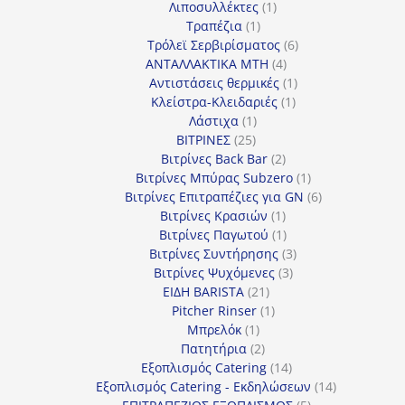
προϊόντα
1
Λιποσυλλέκτες
1
1
προϊόν
Τραπέζια
1
προϊόν
6
Τρόλεϊ Σερβιρίσματος
6
4
προϊόντα
ΑΝΤΑΛΛΑΚΤΙΚΑ MTH
4
προϊόντα
1
Αντιστάσεις θερμικές
1
1
προϊόν
Κλείστρα-Κλειδαριές
1
1
προϊόν
Λάστιχα
1
25
προϊόν
ΒΙΤΡΙΝΕΣ
25
προϊόντα
2
Βιτρίνες Back Bar
2
προϊόντα
1
Βιτρίνες Mπύρας Subzero
1
προϊόν
6
Βιτρίνες Επιτραπέζιες για GN
6
1
προϊόντα
Βιτρίνες Κρασιών
1
προϊόν
1
Βιτρίνες Παγωτού
1
προϊόν
3
Βιτρίνες Συντήρησης
3
3
προϊόντα
Βιτρίνες Ψυχόμενες
3
21
προϊόντα
ΕΙΔΗ BARISTA
21
προϊόντα
1
Pitcher Rinser
1
1
προϊόν
Μπρελόκ
1
προϊόν
2
Πατητήρια
2
προϊόντα
14
Εξοπλισμός Catering
14
προϊόντα
14
Εξοπλισμός Catering - Εκδηλώσεων
14
5
προϊόντα