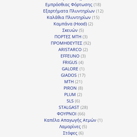
προϊόντα
18
Εμπρόσθιας Φόρτωσης
18
προϊόντα
12
Εξαρτήματα Πλυντηρίων
12
15
προϊόντα
Καλάθια Πλυντηρίων
15
2
προϊόντα
Καμπάνα (Hood)
2
5
προϊόντα
Σκευών
5
προϊόντα
3
ΠΟΡΤΕΣ MTH
3
προϊόντα
92
ΠΡΟΜΗΘΕΥΤΕΣ
92
2
προϊόντα
ARISTARCO
2
3
προϊόντα
EFFEUNO
3
4
προϊόντα
FRIGUS
4
προϊόντα
1
GALORE
1
προϊόν
17
GIADOS
17
21
προϊόντα
MTH
21
προϊόντα
8
PIRON
8
2
προϊόντα
PLUM
2
6
προϊόντα
SLS
6
προϊόντα
28
STALGAST
28
66
προϊόντα
ΦΟΥΡΝΟΙ
66
προϊόντα
1
Καπέλα Απαγωγής Ατμών
1
5
προϊόν
Λαμαρίνες
5
6
προϊόντα
Στόφες
6