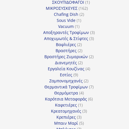
1
προϊόντα
ΣΚΟΥΠΙΔΟΦΑΓΟΙ
1
162
προϊόν
ΜΙΚΡΟΣΥΣΚΕΥΕΣ
162
2
προϊόντα
Chafing Dish
2
1
προϊόντα
Sous Vide
1
1
προϊόν
Vacuum
1
προϊόν
3
Αποξηραντές Τροφίμων
3
3
προϊόντα
Αποχυμωτές & Στίφτες
3
2
προϊόντα
Βαφλιέρες
2
προϊόντα
2
Βραστήρες
2
προϊόντα
2
Βραστήρες Ζυμαρικών
2
2
προϊόντα
Διανεμητές
2
προϊόντα
4
Εργαλεία Κουζίνας
4
9
προϊόντα
Εστίες
9
προϊόντα
2
Ζαμπονομηχανές
2
προϊόντα
7
Θερμαντικά Τροφίμων
7
4
προϊόντα
Θερμόμετρα
4
προϊόντα
6
Καρότσια Μεταφοράς
6
1
προϊόντα
Καφετιέρες
1
προϊόν
3
Κρεατομηχανές
3
3
προϊόντα
Κρεπιέρες
3
προϊόντα
5
Μπαιν Μαρί
5
7
προϊόντα