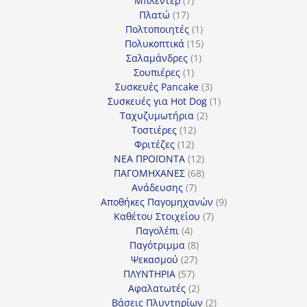
Μπλέντερ
7
17
προϊόντα
Πλατώ
17
προϊόντα
1
Πολτοποιητές
1
προϊόν
15
Πολυκοπτικά
15
1
προϊόντα
Σαλαμάνδρες
1
1
προϊόν
Σουπιέρες
1
προϊόν
3
Συσκευές Pancake
3
προϊόντα
1
Συσκευές για Hot Dog
1
2
προϊόν
Ταχυζυμωτήρια
2
12
προϊόντα
Τοστιέρες
12
12
προϊόντα
Φριτέζες
12
προϊόντα
12
ΝΕΑ ΠΡΟΪΟΝΤΑ
12
προϊόντα
68
ΠΑΓΟΜΗΧΑΝΕΣ
68
7
προϊόντα
Ανάδευσης
7
προϊόντα
9
Αποθήκες Παγομηχανών
9
7
προϊόντα
Καθέτου Στοιχείου
7
4
προϊόντα
Παγολέπι
4
προϊόντα
8
Παγότριμμα
8
27
προϊόντα
Ψεκασμού
27
57
προϊόντα
ΠΛΥΝΤΗΡΙΑ
57
προϊόντα
2
Αφαλατωτές
2
προϊόντα
2
Βάσεις Πλυντηρίων
2