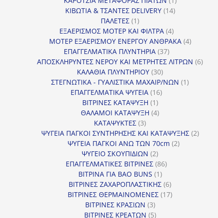
ΚΑΡΟΤΣΙΑ ΜΕΤΑΦΟΡΑΣ ΠΙΑΤΩΝ
1
14
προϊόν
ΚΙΒΩΤΙΑ & ΤΣΑΝΤΕΣ DELIVERY
14
1
προϊόντα
ΠΑΛΕΤΕΣ
1
προϊόν
4
ΕΞΑΕΡΙΣΜΟΣ ΜΟΤΕΡ ΚΑΙ ΦΙΛΤΡΑ
4
προϊόντα
4
ΜΟΤΕΡ ΕΞΑΕΡΙΣΜΟΥ ΕΝΕΡΓΟΥ ΑΝΘΡΑΚΑ
4
37
προϊόντ
ΕΠΑΓΓΕΛΜΑΤΙΚΑ ΠΛΥΝΤΗΡΙΑ
37
προϊόντα
6
ΑΠΟΣΚΛΗΡΥΝΤΕΣ ΝΕΡΟΥ ΚΑΙ ΜΕΤΡΗΤΕΣ ΛΙΤΡΩΝ
6
30
προϊ
ΚΑΛΑΘΙΑ ΠΛΥΝΤΗΡΙΟΥ
30
προϊόντα
1
ΣΤΕΓΝΩΤΙΚΑ - ΓΥΑΛΙΣΤΙΚΑ ΜΑΧΑΙΡ/ΝΩΝ
1
16
προϊόν
ΕΠΑΓΓΕΛΜΑΤΙΚΑ ΨΥΓΕΙΑ
16
1
προϊόντα
ΒΙΤΡΙΝΕΣ ΚΑΤΑΨΥΞΗ
1
προϊόν
4
ΘΑΛΑΜΟΙ ΚΑΤΑΨΥΞΗ
4
3
προϊόντα
ΚΑΤΑΨΥΚΤΕΣ
3
προϊόντα
2
ΨΥΓΕΙΑ ΠΑΓΚΟΙ ΣΥΝΤΗΡΗΣΗΣ ΚΑΙ ΚΑΤΑΨΥΞΗΣ
2
2
προϊό
ΨΥΓΕΙΑ ΠΑΓΚΟΙ ΑΝΩ ΤΩΝ 70cm
2
2
προϊόντα
ΨΥΓΕΙΟ ΣΚΟΥΠΙΔΙΩΝ
2
προϊόντα
86
ΕΠΑΓΓΕΛΜΑΤΙΚΕΣ ΒΙΤΡΙΝΕΣ
86
1
προϊόντα
ΒΙΤΡΙΝΑ ΓΙΑ BAO BUNS
1
προϊόν
6
ΒΙΤΡΙΝΕΣ ΖΑΧΑΡΟΠΛΑΣΤΙΚΗΣ
6
προϊόντα
17
ΒΙΤΡΙΝΕΣ ΘΕΡΜΑΙΝΟΜΕΝΕΣ
17
3
προϊόντα
ΒΙΤΡΙΝΕΣ ΚΡΑΣΙΩΝ
3
προϊόντα
5
ΒΙΤΡΙΝΕΣ ΚΡΕΑΤΩΝ
5