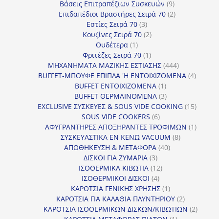
9
προϊόν
Βάσεις Επιτραπέζιων Συσκευών
9
προϊόντα
2
Επιδαπέδιοι Βραστήρες Σειρά 70
2
3
προϊόντα
Εστίες Σειρά 70
3
προϊόντα
2
Κουζίνες Σειρά 70
2
1
προϊόντα
Ουδέτερα
1
προϊόν
1
Φριτέζες Σειρά 70
1
προϊόν
444
ΜΗΧΑΝΗΜΑΤΑ ΜΑΖΙΚΗΣ ΕΣΤΙΑΣΗΣ
444
προϊόντα
4
BUFFET-ΜΠΟΥΦΕ ΕΠΙΠΛΑ 'Η ΕΝΤΟΙΧΙΖΟΜΕΝΑ
4
1
προϊόν
BUFFET ΕΝΤΟΙΧΙΖΟΜΕΝΑ
1
προϊόν
3
BUFFET ΘΕΡΜΑΙΝΟΜΕΝΑ
3
προϊόντα
15
EXCLUSIVE ΣΥΣΚΕΥΕΣ & SOUS VIDE COOKING
15
6
προϊόν
SOUS VIDE COOKERS
6
προϊόντα
1
ΑΦΥΓΡΑΝΤΗΡΕΣ ΑΠΟΞΗΡΑΝΤΕΣ ΤΡΟΦΙΜΩΝ
1
8
προϊόν
ΣΥΣΚΕΥΑΣΤΙΚΑ ΕΝ ΚΕΝΩ VACUUM
8
40
προϊόντα
ΑΠΟΘΗΚΕΥΣΗ & ΜΕΤΑΦΟΡΑ
40
3
προϊόντα
ΔΙΣΚΟΙ ΓΙΑ ΖΥΜΑΡΙΑ
3
προϊόντα
12
ΙΣΟΘΕΡΜΙΚΑ ΚΙΒΩΤΙΑ
12
4
προϊόντα
ΙΣΟΘΕΡΜΙΚΟΙ ΔΙΣΚΟΙ
4
προϊόντα
1
ΚΑΡΟΤΣΙΑ ΓΕΝΙΚΗΣ ΧΡΗΣΗΣ
1
προϊόν
2
ΚΑΡΟΤΣΙΑ ΓΙΑ ΚΑΛΑΘΙΑ ΠΛΥΝΤΗΡΙΟΥ
2
προϊόντα
2
ΚΑΡΟΤΣΙΑ ΙΣΟΘΕΡΜΙΚΩΝ ΔΙΣΚΩΝ/ΚΙΒΩΤΙΩΝ
2
1
προϊόν