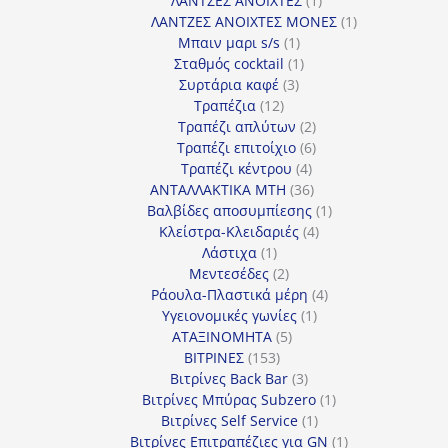
ΛΑΝΤΖΕΣ ΑΝΟΙΧΤΕΣ
1
προϊόν
1
ΛΑΝΤΖΕΣ ΑΝΟΙΧΤΕΣ ΜΟΝΕΣ
1
1
προϊόν
Μπαιν μαρι s/s
1
προϊόν
1
Σταθμός cocktail
1
3
προϊόν
Συρτάρια καφέ
3
12
προϊόντα
Τραπέζια
12
προϊόντα
2
Τραπέζι απλύτων
2
προϊόντα
6
Τραπέζι επιτοίχιο
6
4
προϊόντα
Τραπέζι κέντρου
4
προϊόντα
36
ΑΝΤΑΛΛΑΚΤΙΚΑ MTH
36
προϊόντα
1
Βαλβίδες αποσυμπίεσης
1
4
προϊόν
Κλείστρα-Κλειδαριές
4
1
προϊόντα
Λάστιχα
1
προϊόν
2
Μεντεσέδες
2
προϊόντα
4
Ράουλα-Πλαστικά μέρη
4
1
προϊόντα
Υγειονομικές γωνίες
1
5
προϊόν
ΑΤΑΞΙΝΟΜΗΤΑ
5
153
προϊόντα
ΒΙΤΡΙΝΕΣ
153
προϊόντα
3
Βιτρίνες Back Bar
3
προϊόντα
1
Βιτρίνες Mπύρας Subzero
1
1
προϊόν
Βιτρίνες Self Service
1
προϊόν
1
Βιτρίνες Επιτραπέζιες για GN
1