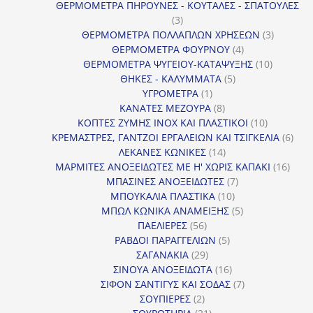
προϊόντα
ΘΕΡΜΟΜΕΤΡΑ ΠΗΡΟΥΝΕΣ - ΚΟΥΤΑΛΕΣ - ΣΠΑΤΟΥΛΕΣ
3
3
προϊόντα
3
ΘΕΡΜΟΜΕΤΡΑ ΠΟΛΛΑΠΛΩΝ ΧΡΗΣΕΩΝ
3
4
προϊόντ
ΘΕΡΜΟΜΕΤΡΑ ΦΟΥΡΝΟΥ
4
προϊόντα
10
ΘΕΡΜΟΜΕΤΡΑ ΨΥΓΕΙΟΥ-ΚΑΤΑΨΥΞΗΣ
10
5
προϊόντα
ΘΗΚΕΣ - ΚΑΛΥΜΜΑΤΑ
5
1
προϊόντα
ΥΓΡΟΜΕΤΡΑ
1
προϊόν
8
ΚΑΝΑΤΕΣ ΜΕΖΟΥΡΑ
8
προϊόντα
10
ΚΟΠΤΕΣ ΖΥΜΗΣ INOX ΚΑΙ ΠΛΑΣΤΙΚΟΙ
10
προϊόντα
6
ΚΡΕΜΑΣΤΡΕΣ, ΓΑΝΤΖΟΙ ΕΡΓΑΛΕΙΩΝ ΚΑΙ ΤΣΙΓΚΕΛΙΑ
6
14
προϊ
ΛΕΚΑΝΕΣ ΚΩΝΙΚΕΣ
14
προϊόντα
16
ΜΑΡΜΙΤΕΣ ΑΝΟΞΕΙΔΩΤΕΣ ΜΕ Η' ΧΩΡΙΣ ΚΑΠΑΚΙ
16
7
προϊ
ΜΠΑΣΙΝΕΣ ΑΝΟΞΕΙΔΩΤΕΣ
7
10
προϊόντα
ΜΠΟΥΚΑΛΙΑ ΠΛΑΣΤΙΚΑ
10
προϊόντα
5
ΜΠΩΛ ΚΩΝΙΚΑ ΑΝΑΜΕΙΞΗΣ
5
56
προϊόντα
ΠΑΕΛΙΕΡΕΣ
56
προϊόντα
5
ΡΑΒΔΟΙ ΠΑΡΑΓΓΕΛΙΩΝ
5
29
προϊόντα
ΣΑΓΑΝΑΚΙΑ
29
προϊόντα
16
ΣΙΝΟΥΑ ΑΝΟΞΕΙΔΩΤΑ
16
προϊόντα
7
ΣΙΦΟΝ ΣΑΝΤΙΓΥΣ ΚΑΙ ΣΟΔΑΣ
7
2
προϊόντα
ΣΟΥΠΙΕΡΕΣ
2
προϊόντα
21