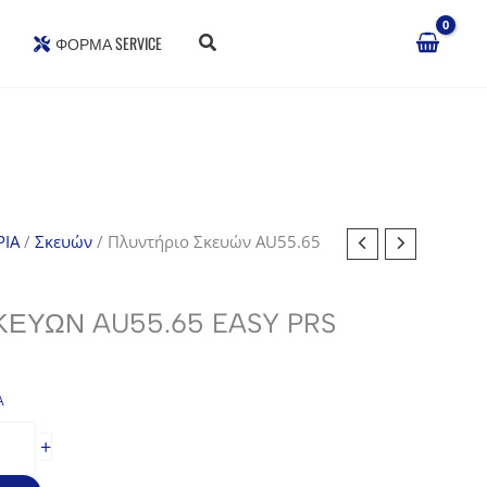
ΦΌΡΜΑ SERVICE
ΙΑ
/
Σκευών
/ Πλυντήριο Σκευών AU55.65
ΚΕΥΏΝ AU55.65 EASY PRS
Α
ουσα
+