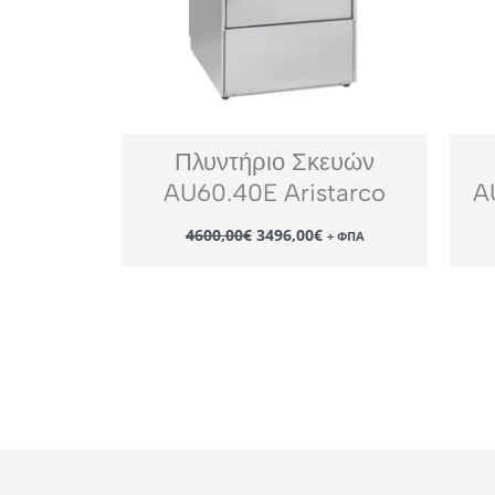
Πλυντήριο Σκευών
AU60.40E Aristarco
A
Original
Η
4600,00
€
3496,00
€
+ ΦΠΑ
price
τρέχουσα
was:
τιμή
4600,00€.
είναι:
3496,00€.