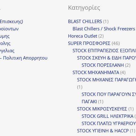
ι
Κατηγορίες
1
(Επισκευης)
BLAST CHILLERS
1
προϊόν
ροϊοντων
Blast Chillers / Shock Freezers
2
ωμης
Horeca Outlet
2
προϊόντα
46
τολης
SUPER ΠΡΟΣΦΟΡΕΣ
46
προϊόντ
γελιας
STOCK ΕΠΙΤΡΑΠΕΖΙΟΣ ΕΞΟΠΛ
– Πολιτικη Απορρητου
STOCK ΣΚΕΥΗ & ΕΙΔΗ ΠΑΡΟ
2
STOCK ΠΟΡΣΕΛΑΝΗ
2
4
πρ
STOCK ΜΗΧΑΝΗΜΑΤΑ
4
προϊ
STOCK ΜΗΧΑΝΕΣ ΠΑΡΑΓΩΓ
1
1
προϊόν
STOCK ΠΟΥ ΠΑΡΑΓΟΥΝ Σ
1
ΠΑΓΑΚΙ
1
προϊόν
1
STOCK ΜΙΚΡΟΣΥΣΚΕΥΕΣ
1
π
STOCK GRILL ΗΛΕΚΤΡΙΚΑ
STOCK ΠΛΑΤΩ ΥΓΡΑΕΡΙΟΥ
STOCK ΥΓΙΕΙΝΗ & HACCP
1