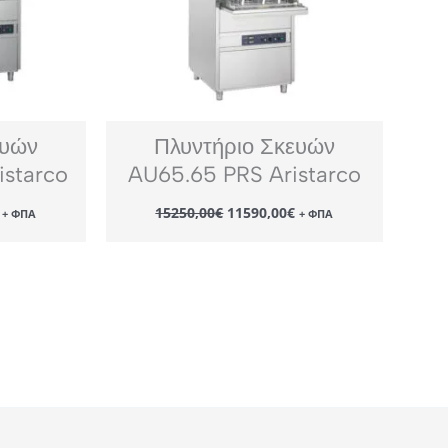
ευών
Πλυντήριο Σκευών
istarco
AU65.65 PRS Aristarco
Η
Original
Η
15250,00
€
11590,00
€
+ ΦΠΑ
+ ΦΠΑ
τρέχουσα
price
τρέχουσα
τιμή
was:
τιμή
.
είναι:
15250,00€.
είναι:
18308,00€.
11590,00€.