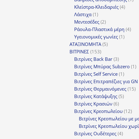
4
πρ
Κλείστρα-Κλειδαριές
4
1
προϊόν
Λάστιχα
1
προϊόν
2
Μεντεσέδες
2
προϊόντα
4
Ράουλα-Πλαστικά μέρη
4
1
προ
Υγειονομικές γωνίες
1
5
προϊόν
ΑΤΑΞΙΝΟΜΗΤΑ
5
153
προϊόντα
ΒΙΤΡΙΝΕΣ
153
προϊόντα
3
Βιτρίνες Back Bar
3
προϊόντα
1
Βιτρίνες Mπύρας Subzero
1
1
π
Βιτρίνες Self Service
1
προϊόν
Βιτρίνες Επιτραπέζιες για GN
1
Βιτρίνες Θερμαινόμενες
15
5
π
Βιτρίνες Κατάψυξης
5
6
προϊόν
Βιτρίνες Κρασιών
6
προϊόντα
12
Βιτρίνες Κρεοπωλείου
12
προ
Βιτρίνες Κρεοπωλείου με μ
Βιτρίνες Κρεοπωλείου χωρί
4
Βιτρίνες Ουδέτερες
4