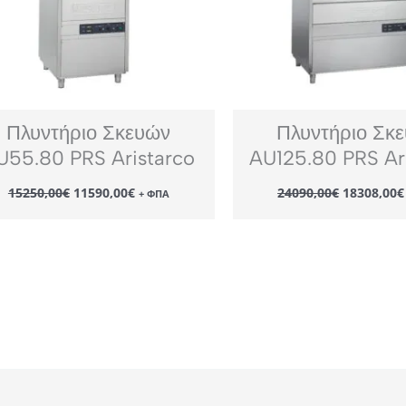
Πλυντήριο Σκευών
Πλυντήριο Σκ
U55.80 PRS Aristarco
AU125.80 PRS Ar
Original
Η
Original
15250,00
€
11590,00
€
24090,00
€
18308,00
€
+ ΦΠΑ
price
τρέχουσα
price
was:
τιμή
was:
15250,00€.
είναι:
24090,00€
11590,00€.