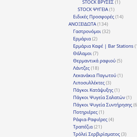
1
STOCK ΒΡΥΣΕΣ
1
1
προϊόν
STOCK ΨΥΓΕΙΑ
1
προϊόν
14
Ειδικές Προσφορές
14
134
προϊόν
ΑΝΟΞΕΙΔΩΤΑ
134
προϊόντα
32
Γαστρονόμοι
32
2
προϊόντα
Ερμάρια
2
προϊόντα
Ερμάρια Καφέ | Bar Stations
7
Θάλαμοι
7
προϊόντα
5
Θερμαντικά ραφιού
5
18
προϊόν
Λάντζες
18
προϊόντα
1
Λεκανάκια Παγωτού
1
3
προϊόν
Λιποσυλλέκτες
3
προϊόντα
1
Πάγκοι Κατάψυξης
1
προϊόν
1
Πάγκοι Ψυγεία Σαλατών
1
πρ
Πάγκοι Ψυγεία Συντήρησης
1
Ποτηριέρες
1
προϊόν
4
Ράφια-Ραφιέρες
4
21
προϊόντα
Τραπέζια
21
προϊόντα
3
Τρόλεϊ Σερβιρίσματος
3