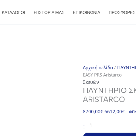
ΚΑΤΑΛΟΓΟΙ
Η ΙΣΤΟΡΙΑ ΜΑΣ
ΕΠΙΚΟΙΝΩΝΙΑ
ΠΡΟΣΦΟΡΈΣ
Αρχική σελίδα
/
ΠΛΥΝΤΗΡ
EASY PRS Aristarco
Σκευών
ΠΛΥΝΤΉΡΙΟ Σ
ARISTARCO
Original
Η
8700,00
€
6612,00
€
+ ΦΠ
price
τρέχ
Πλυντήριο
-
was:
τιμή
Σκευών
8700,00€.
είναι:
AU55.65