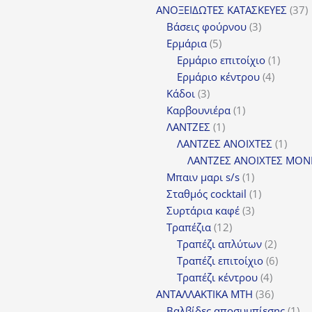
προϊ
3
ΑΝΟΞΕΙΔΩΤΕΣ ΚΑΤΑΣΚΕΥΕΣ
37
3
π
Βάσεις φούρνου
3
5
προϊόντα
Ερμάρια
5
προϊόντα
1
Ερμάριο επιτοίχιο
1
4
προϊόν
Ερμάριο κέντρου
4
3
προϊόντ
Κάδοι
3
προϊόντα
1
Καρβουνιέρα
1
1
προϊόν
ΛΑΝΤΖΕΣ
1
προϊόν
1
ΛΑΝΤΖΕΣ ΑΝΟΙΧΤΕΣ
1
προϊ
ΛΑΝΤΖΕΣ ΑΝΟΙΧΤΕΣ ΜΟΝ
1
Μπαιν μαρι s/s
1
προϊόν
1
Σταθμός cocktail
1
3
προϊόν
Συρτάρια καφέ
3
12
προϊόντα
Τραπέζια
12
προϊόντα
2
Τραπέζι απλύτων
2
προϊόν
6
Τραπέζι επιτοίχιο
6
4
προϊόν
Τραπέζι κέντρου
4
προϊόντ
36
ΑΝΤΑΛΛΑΚΤΙΚΑ MTH
36
προϊόντ
1
Βαλβίδες αποσυμπίεσης
1