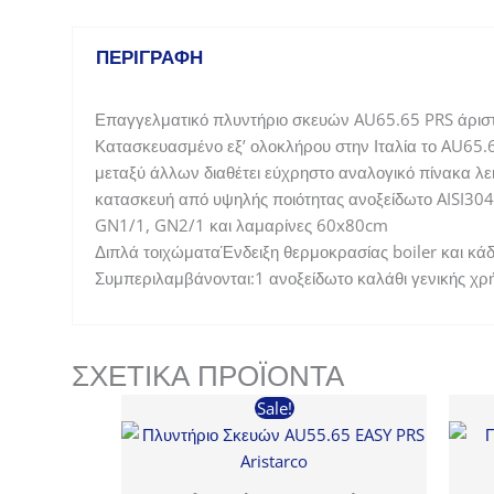
ΠΕΡΙΓΡΑΦΉ
Επαγγελματικό πλυντήριο σκευών AU65.65 PRS άριστη
Κατασκευασμένο εξ’ ολοκλήρου στην Ιταλία το AU65.6
μεταξύ άλλων διαθέτει εύχρηστο αναλογικό πίνακα λε
κατασκευή από υψηλής ποιότητας ανοξείδωτο AISI304
GN1/1, GN2/1 και λαμαρίνες 60x80cm
Διπλά τοιχώματαΈνδειξη θερμοκρασίας boiler και κά
Συμπεριλαμβάνονται:1 ανοξείδωτο καλάθι γενικής χρ
ΣΧΕΤΙΚΆ ΠΡΟΪΌΝΤΑ
Sale!