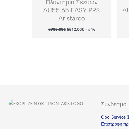
Πλυντήριο Σκευών
AU55.65 EASY PRS
AU
Aristarco
Original
Η
8700,00
€
6612,00
€
+ ΦΠΑ
price
τρέχουσα
was:
τιμή
8700,00€.
είναι:
6612,00€.
Σύνδεσμοι
Οροι Service 
Επιστροφη πρ