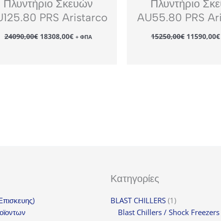
Πλυντήριο Σκευών
Πλυντήριο Σκ
125.80 PRS Aristarco
AU55.80 PRS Ari
Original
Η
Original
24090,00
€
18308,00
€
15250,00
€
11590,00
€
+ ΦΠΑ
price
τρέχουσα
price
was:
τιμή
was:
24090,00€.
είναι:
15250,00€
18308,00€.
Κατηγορίες
1
(Επισκευης)
BLAST CHILLERS
1
προϊόν
οϊοντων
Blast Chillers / Shock Freezers