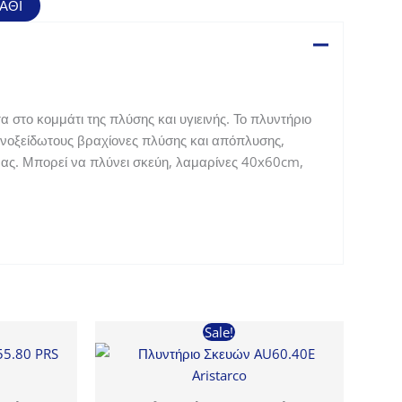
ΆΘΙ
590,00€.
στο κομμάτι της πλύσης και υγιεινής. Το πλυντήριο
 ανοξείδωτους βραχίονες πλύσης και απόπλυσης,
ρας. Μπορεί να πλύνει σκεύη, λαμαρίνες 40x60cm,
Sale!