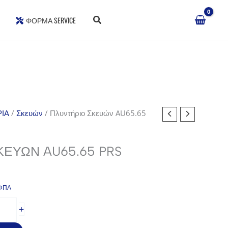
ΦΌΡΜΑ SERVICE
ΙΑ
/
Σκευών
/ Πλυντήριο Σκευών AU65.65
ΚΕΥΏΝ AU65.65 PRS
ΦΠΑ
έχουσα
+
ή
αι: