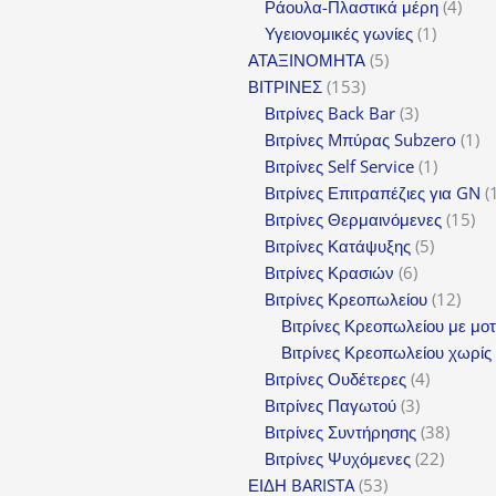
προϊόντα
4
Ράουλα-Πλαστικά μέρη
4
1
προϊ
Υγειονομικές γωνίες
1
5
προϊόν
ΑΤΑΞΙΝΟΜΗΤΑ
5
153
προϊόντα
ΒΙΤΡΙΝΕΣ
153
προϊόντα
3
Βιτρίνες Back Bar
3
προϊόντα
1
Βιτρίνες Mπύρας Subzero
1
1
πρ
Βιτρίνες Self Service
1
προϊόν
Βιτρίνες Επιτραπέζιες για GN
15
Βιτρίνες Θερμαινόμενες
15
5
προ
Βιτρίνες Κατάψυξης
5
6
προϊόντα
Βιτρίνες Κρασιών
6
προϊόντα
12
Βιτρίνες Κρεοπωλείου
12
προϊ
Βιτρίνες Κρεοπωλείου με μο
Βιτρίνες Κρεοπωλείου χωρίς
4
Βιτρίνες Ουδέτερες
4
3
προϊόντα
Βιτρίνες Παγωτού
3
προϊόντα
38
Βιτρίνες Συντήρησης
38
22
προϊόν
Βιτρίνες Ψυχόμενες
22
53
προϊόν
ΕΙΔΗ BARISTA
53