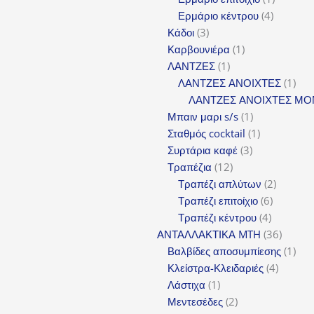
4
προϊόν
Ερμάριο κέντρου
4
3
προϊόντα
Κάδοι
3
προϊόντα
1
Καρβουνιέρα
1
1
προϊόν
ΛΑΝΤΖΕΣ
1
προϊόν
1
ΛΑΝΤΖΕΣ ΑΝΟΙΧΤΕΣ
1
προϊ
ΛΑΝΤΖΕΣ ΑΝΟΙΧΤΕΣ ΜΟ
1
Μπαιν μαρι s/s
1
προϊόν
1
Σταθμός cocktail
1
3
προϊόν
Συρτάρια καφέ
3
12
προϊόντα
Τραπέζια
12
προϊόντα
2
Τραπέζι απλύτων
2
6
προϊόντ
Τραπέζι επιτοίχιο
6
4
προϊόντα
Τραπέζι κέντρου
4
προϊόντα
36
ΑΝΤΑΛΛΑΚΤΙΚΑ MTH
36
προϊόν
1
Βαλβίδες αποσυμπίεσης
1
4
προϊ
Κλείστρα-Κλειδαριές
4
1
προϊόντ
Λάστιχα
1
προϊόν
2
Μεντεσέδες
2