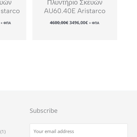
ευών
Πλυντήριο Σκευών
starco
AU60.40E Aristarco
Η
Original
Η
4600,00
€
3496,00
€
+ ΦΠΑ
+ ΦΠΑ
τρέχουσα
price
τρέχουσα
τιμή
was:
τιμή
.
είναι:
4600,00€.
είναι:
11590,00€.
3496,00€.
Subscribe
1
1