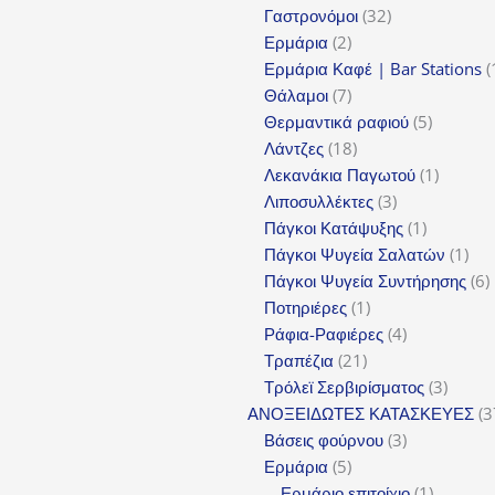
32
προϊόντα
Γαστρονόμοι
32
2
προϊόντα
Ερμάρια
2
προϊόντα
Ερμάρια Καφέ | Bar Stations
7
Θάλαμοι
7
προϊόντα
5
Θερμαντικά ραφιού
5
18
προϊόντα
Λάντζες
18
προϊόντα
1
Λεκανάκια Παγωτού
1
3
προϊόν
Λιποσυλλέκτες
3
προϊόντα
1
Πάγκοι Κατάψυξης
1
προϊόν
1
Πάγκοι Ψυγεία Σαλατών
1
προ
6
Πάγκοι Ψυγεία Συντήρησης
6
1
π
Ποτηριέρες
1
προϊόν
4
Ράφια-Ραφιέρες
4
21
προϊόντα
Τραπέζια
21
προϊόντα
3
Τρόλεϊ Σερβιρίσματος
3
προϊόν
ΑΝΟΞΕΙΔΩΤΕΣ ΚΑΤΑΣΚΕΥΕΣ
3
3
Βάσεις φούρνου
3
5
προϊόντα
Ερμάρια
5
προϊόντα
1
Ερμάριο επιτοίχιο
1