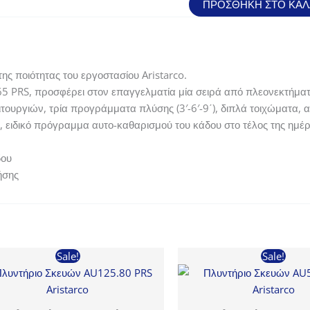
ΠΡΟΣΘΉΚΗ ΣΤΟ ΚΑΛ
11
PRS
Aristarco
ποσότητα
ς ποιότητας του εργοστασίου Aristarco.
5 PRS, προσφέρει στον επαγγελματία μία σειρά από πλεονεκτήματα 
ιτουργιών, τρία προγράμματα πλύσης (3′-6′-9΄), διπλά τοιχώματα,
, ειδικό πρόγραμμα αυτο-καθαρισμού του κάδου στο τέλος της ημέ
δου
ήσης
Sale!
Sale!