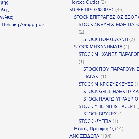
2
ωμης
Horeca Outlet
2
προϊόντα
46
ολης
SUPER ΠΡΟΣΦΟΡΕΣ
46
προϊόντ
γελιας
STOCK ΕΠΙΤΡΑΠΕΖΙΟΣ ΕΞΟΠ
 Πολιτικη Απορρητου
STOCK ΣΚΕΥΗ & ΕΙΔΗ ΠΑΡ
2
2
προϊόντα
2
STOCK ΠΟΡΣΕΛΑΝΗ
2
4
πρ
STOCK ΜΗΧΑΝΗΜΑΤΑ
4
προϊ
STOCK ΜΗΧΑΝΕΣ ΠΑΡΑΓΩ
1
1
προϊόν
STOCK ΠΟΥ ΠΑΡΑΓΟΥΝ 
1
ΠΑΓΑΚΙ
1
προϊόν
STOCK ΜΙΚΡΟΣΥΣΚΕΥΕΣ
1
STOCK GRILL ΗΛΕΚΤΡΙΚΑ
STOCK ΠΛΑΤΩ ΥΓΡΑΕΡΙΟ
STOCK ΥΓΙΕΙΝΗ & HACCP
1
1
STOCK ΒΡΥΣΕΣ
1
1
προϊόν
STOCK ΨΥΓΕΙΑ
1
προϊόν
14
Ειδικές Προσφορές
14
134
προϊόντ
ΑΝΟΞΕΙΔΩΤΑ
134