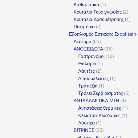
1
προϊόντα
Καθαριστικά
1
προϊόν
2
Κουτάλια Γευσιγνωσίας
2
προϊ
1
Κουτάλια Δοσομέτρησης
1
2
προ
Πατητήρια
2
προϊόντα
Εξοπλισμός Εστίασης Exoplizein
65
Διάφορα
65
προϊόντα
36
ΑΝΟΞΕΙΔΩΤΑ
36
προϊόντα
16
Γαστρονόμοι
16
1
προϊόντα
Θάλαμοι
1
2
προϊόν
Λάντζες
2
προϊόντα
1
Λιποσυλλέκτες
1
1
προϊόν
Τραπέζια
1
προϊόν
6
Τρόλεϊ Σερβιρίσματος
6
4
προϊ
ΑΝΤΑΛΛΑΚΤΙΚΑ MTH
4
προϊό
1
Αντιστάσεις θερμικές
1
1
προϊό
Κλείστρα-Κλειδαριές
1
1
προϊό
Λάστιχα
1
προϊόν
25
ΒΙΤΡΙΝΕΣ
25
προϊόντα
2
Βιτρίνες Back Bar
2