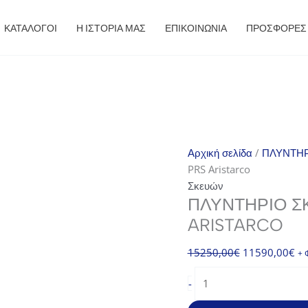
ΚΑΤΑΛΟΓΟΙ
Η ΙΣΤΟΡΙΑ ΜΑΣ
ΕΠΙΚΟΙΝΩΝΙΑ
ΠΡΟΣΦΟΡΈΣ
Αρχική σελίδα
/
ΠΛΥΝΤΗΡ
PRS Aristarco
Σκευών
ΠΛΥΝΤΉΡΙΟ Σ
ARISTARCO
Original
Η
15250,00
€
11590,00
€
+ 
price
τρ
Πλυντήριο
-
was:
τιμ
Σκευών
15250,00€.
είν
AU65.65