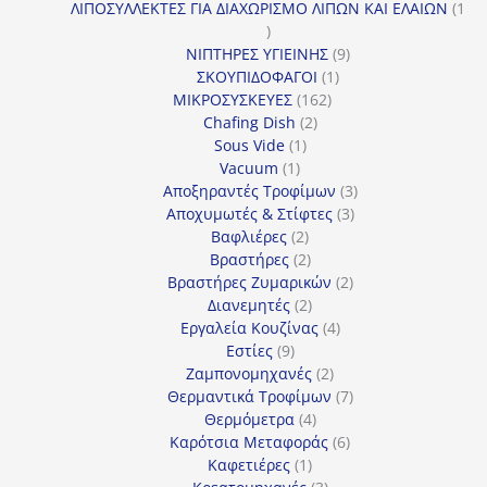
προϊόντα
ΛΙΠΟΣΥΛΛΕΚΤΕΣ ΓΙΑ ΔΙΑΧΩΡΙΣΜΟ ΛΙΠΩΝ ΚΑΙ ΕΛΑΙΩΝ
1
1
προϊόν
9
ΝΙΠΤΗΡΕΣ ΥΓΙΕΙΝΗΣ
9
1
προϊόντα
ΣΚΟΥΠΙΔΟΦΑΓΟΙ
1
162
προϊόν
ΜΙΚΡΟΣΥΣΚΕΥΕΣ
162
2
προϊόντα
Chafing Dish
2
1
προϊόντα
Sous Vide
1
1
προϊόν
Vacuum
1
προϊόν
3
Αποξηραντές Τροφίμων
3
3
προϊόντα
Αποχυμωτές & Στίφτες
3
2
προϊόντα
Βαφλιέρες
2
προϊόντα
2
Βραστήρες
2
προϊόντα
2
Βραστήρες Ζυμαρικών
2
2
προϊόντα
Διανεμητές
2
προϊόντα
4
Εργαλεία Κουζίνας
4
9
προϊόντα
Εστίες
9
προϊόντα
2
Ζαμπονομηχανές
2
προϊόντα
7
Θερμαντικά Τροφίμων
7
4
προϊόντα
Θερμόμετρα
4
προϊόντα
6
Καρότσια Μεταφοράς
6
1
προϊόντα
Καφετιέρες
1
προϊόν
3