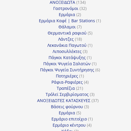
134
προϊόντα
ΑΝΟΞΕΙΔΩΤΑ
134
προϊόντα
32
Γαστρονόμοι
32
2
προϊόντα
Ερμάρια
2
προϊόντα
1
Ερμάρια Καφέ | Bar Stations
1
7
προϊόν
Θάλαμοι
7
προϊόντα
5
Θερμαντικά ραφιού
5
18
προϊόντα
Λάντζες
18
προϊόντα
1
Λεκανάκια Παγωτού
1
3
προϊόν
Λιποσυλλέκτες
3
προϊόντα
1
Πάγκοι Κατάψυξης
1
προϊόν
1
Πάγκοι Ψυγεία Σαλατών
1
προϊόν
6
Πάγκοι Ψυγεία Συντήρησης
6
1
προϊόντα
Ποτηριέρες
1
προϊόν
4
Ράφια-Ραφιέρες
4
21
προϊόντα
Τραπέζια
21
προϊόντα
3
Τρόλεϊ Σερβιρίσματος
3
προϊόντα
37
ΑΝΟΞΕΙΔΩΤΕΣ ΚΑΤΑΣΚΕΥΕΣ
37
3
προϊόντα
Βάσεις φούρνου
3
5
προϊόντα
Ερμάρια
5
προϊόντα
1
Ερμάριο επιτοίχιο
1
4
προϊόν
Ερμάριο κέντρου
4
3
προϊόντα