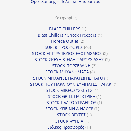
Οροι Χρησης – Πολιτικη Απορρητου
Κατηγορίες
1
BLAST CHILLERS
1
προϊόν
1
Blast Chillers / Shock Freezers
1
2
προϊόν
Horeca Outlet
2
προϊόντα
46
SUPER ΠΡΟΣΦΟΡΕΣ
46
προϊόντα
2
STOCK ΕΠΙΤΡΑΠΕΖΙΟΣ ΕΞΟΠΛΙΣΜΟΣ
2
προϊόντα
2
STOCK ΣΚΕΥΗ & ΕΙΔΗ ΠΑΡΟΥΣΙΑΣΗΣ
2
2
προϊόντα
STOCK ΠΟΡΣΕΛΑΝΗ
2
4
προϊόντα
STOCK ΜΗΧΑΝΗΜΑΤΑ
4
προϊόντα
1
STOCK ΜΗΧΑΝΕΣ ΠΑΡΑΓΩΓΗΣ ΠΑΓΟΥ
1
προϊόν
1
STOCK ΠΟΥ ΠΑΡΑΓΟΥΝ ΣΥΜΠΑΓΕΣ ΠΑΓΑΚΙ
1
1
προϊόν
STOCK ΜΙΚΡΟΣΥΣΚΕΥΕΣ
1
προϊόν
1
STOCK GRILL ΗΛΕΚΤΡΙΚΑ
1
προϊόν
1
STOCK ΠΛΑΤΩ ΥΓΡΑΕΡΙΟΥ
1
1
προϊόν
STOCK ΥΓΙΕΙΝΗ & HACCP
1
1
προϊόν
STOCK ΒΡΥΣΕΣ
1
1
προϊόν
STOCK ΨΥΓΕΙΑ
1
προϊόν
14
Ειδικές Προσφορές
14