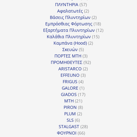
57
προϊόντα
ΠΛΥΝΤΗΡΙΑ
57
προϊόντα
2
Αφαλατωτές
2
προϊόντα
2
Βάσεις Πλυντηρίων
2
προϊόντα
18
Εμπρόσθιας Φόρτωσης
18
προϊόντα
12
Εξαρτήματα Πλυντηρίων
12
15
προϊόντα
Καλάθια Πλυντηρίων
15
2
προϊόντα
Καμπάνα (Hood)
2
5
προϊόντα
Σκευών
5
προϊόντα
3
ΠΟΡΤΕΣ MTH
3
προϊόντα
92
ΠΡΟΜΗΘΕΥΤΕΣ
92
2
προϊόντα
ARISTARCO
2
3
προϊόντα
EFFEUNO
3
4
προϊόντα
FRIGUS
4
προϊόντα
1
GALORE
1
προϊόν
17
GIADOS
17
21
προϊόντα
MTH
21
προϊόντα
8
PIRON
8
2
προϊόντα
PLUM
2
6
προϊόντα
SLS
6
προϊόντα
28
STALGAST
28
66
προϊόντα
ΦΟΥΡΝΟΙ
66