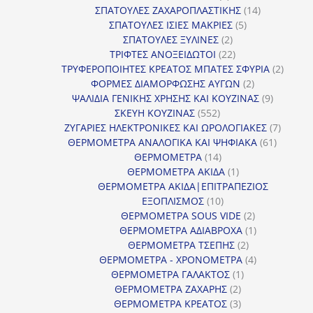
προϊόντα
14
ΣΠΑΤΟΥΛΕΣ ΖΑΧΑΡΟΠΛΑΣΤΙΚΗΣ
14
5
προϊόντα
ΣΠΑΤΟΥΛΕΣ ΙΣΙΕΣ ΜΑΚΡΙΕΣ
5
2
προϊόντα
ΣΠΑΤΟΥΛΕΣ ΞΥΛΙΝΕΣ
2
προϊόντα
22
ΤΡΙΦΤΕΣ ΑΝΟΞΕΙΔΩΤΟΙ
22
προϊόντα
2
ΤΡΥΦΕΡΟΠΟΙΗΤΕΣ ΚΡΕΑΤΟΣ ΜΠΑΤΕΣ ΣΦΥΡΙΑ
2
2
προϊόν
ΦΟΡΜΕΣ ΔΙΑΜΟΡΦΩΣΗΣ ΑΥΓΩΝ
2
προϊόντα
9
ΨΑΛΙΔΙΑ ΓΕΝΙΚΗΣ ΧΡΗΣΗΣ ΚΑΙ ΚΟΥΖΙΝΑΣ
9
552
προϊόντα
ΣΚΕΥΗ ΚΟΥΖΙΝΑΣ
552
προϊόντα
7
ΖΥΓΑΡΙΕΣ ΗΛΕΚΤΡΟΝΙΚΕΣ ΚΑΙ ΩΡΟΛΟΓΙΑΚΕΣ
7
61
προϊόν
ΘΕΡΜΟΜΕΤΡΑ ΑΝΑΛΟΓΙΚΑ ΚΑΙ ΨΗΦΙΑΚΑ
61
14
προϊόντ
ΘΕΡΜΟΜΕΤΡΑ
14
προϊόντα
1
ΘΕΡΜΟΜΕΤΡΑ ΑΚΙΔΑ
1
προϊόν
ΘΕΡΜΟΜΕΤΡΑ ΑΚΙΔΑ|ΕΠΙΤΡΑΠΕΖΙΟΣ
10
ΕΞΟΠΛΙΣΜΟΣ
10
προϊόντα
2
ΘΕΡΜΟΜΕΤΡΑ SOUS VIDE
2
προϊόντα
1
ΘΕΡΜΟΜΕΤΡΑ ΑΔΙΑΒΡΟΧΑ
1
2
προϊόν
ΘΕΡΜΟΜΕΤΡΑ ΤΣΕΠΗΣ
2
προϊόντα
4
ΘΕΡΜΟΜΕΤΡΑ - ΧΡΟΝΟΜΕΤΡΑ
4
1
προϊόντα
ΘΕΡΜΟΜΕΤΡΑ ΓΑΛΑΚΤΟΣ
1
2
προϊόν
ΘΕΡΜΟΜΕΤΡΑ ΖΑΧΑΡΗΣ
2
προϊόντα
3
ΘΕΡΜΟΜΕΤΡΑ ΚΡΕΑΤΟΣ
3