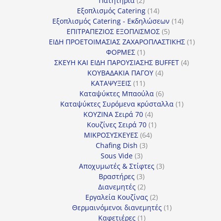
Πατητήρια
2
προϊόντα
14
Εξοπλισμός Catering
14
προϊόντα
14
Εξοπλισμός Catering - Εκδηλώσεων
14
5
προϊόντα
ΕΠΙΤΡΑΠΕΖΙΟΣ ΕΞΟΠΛΙΣΜΟΣ
5
προϊόντα
1
ΕΙΔΗ ΠΡΟΕΤΟΙΜΑΣΙΑΣ ΖΑΧΑΡΟΠΛΑΣΤΙΚΗΣ
1
1
προϊόν
ΦΟΡΜΕΣ
1
προϊόν
4
ΣΚΕΥΗ ΚΑΙ ΕΙΔΗ ΠΑΡΟΥΣΙΑΣΗΣ BUFFET
4
4
προϊόντα
ΚΟΥΒΑΔΑΚΙΑ ΠΑΓΟΥ
4
11
προϊόντα
ΚΑΤΑΨΥΞΕΙΣ
11
προϊόντα
6
Καταψύκτες Μπαούλα
6
προϊόντα
1
Καταψύκτες Συρόμενα κρύσταλλα
1
4
προϊόν
ΚΟΥΖΙΝΑ Σειρά 70
4
προϊόντα
1
Κουζίνες Σειρά 70
1
64
προϊόν
ΜΙΚΡΟΣΥΣΚΕΥΕΣ
64
3
προϊόντα
Chafing Dish
3
3
προϊόντα
Sous Vide
3
προϊόντα
3
Αποχυμωτές & Στίφτες
3
3
προϊόντα
Βραστήρες
3
προϊόντα
2
Διανεμητές
2
προϊόντα
2
Εργαλεία Κουζίνας
2
προϊόντα
1
Θερμαινόμενοι διανεμητές
1
1
προϊόν
Καφετιέρες
1