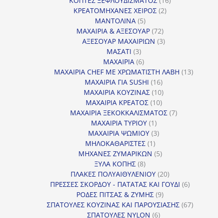
ΚΟΠΤΕΣ ΞΕΦΛΟΥΔΙΣΜΑΤΟΣ
16
2
προϊόντα
ΚΡΕΑΤΟΜΗΧΑΝΕΣ ΧΕΙΡΟΣ
2
5
προϊόντα
ΜΑΝΤΟΛΙΝΑ
5
προϊόντα
72
ΜΑΧΑΙΡΙΑ & ΑΞΕΣΟΥΑΡ
72
προϊόντα
3
ΑΞΕΣΟΥΑΡ ΜΑΧΑΙΡΙΩΝ
3
3
προϊόντα
ΜΑΣΑΤΙ
3
προϊόντα
6
ΜΑΧΑΙΡΙΑ
6
προϊόντα
13
ΜΑΧΑΙΡΙΑ CHEF ΜΕ ΧΡΩΜΑΤΙΣΤΗ ΛΑΒΗ
13
16
προϊόντ
ΜΑΧΑΙΡΙΑ ΓΙΑ SUSHI
16
προϊόντα
10
ΜΑΧΑΙΡΙΑ ΚΟΥΖΙΝΑΣ
10
10
προϊόντα
ΜΑΧΑΙΡΙΑ ΚΡΕΑΤΟΣ
10
προϊόντα
7
ΜΑΧΑΙΡΙΑ ΞΕΚΟΚΚΑΛΙΣΜΑΤΟΣ
7
1
προϊόντα
ΜΑΧΑΙΡΙΑ ΤΥΡΙΟΥ
1
προϊόν
3
ΜΑΧΑΙΡΙΑ ΨΩΜΙΟΥ
3
1
προϊόντα
ΜΗΛΟΚΑΘΑΡΙΣΤΕΣ
1
προϊόν
5
ΜΗΧΑΝΕΣ ΖΥΜΑΡΙΚΩΝ
5
8
προϊόντα
ΞΥΛΑ ΚΟΠΗΣ
8
προϊόντα
20
ΠΛΑΚΕΣ ΠΟΛΥΑΙΘΥΛΕΝΙΟΥ
20
προϊόντα
6
ΠΡΕΣΣΕΣ ΣΚΟΡΔΟΥ - ΠΑΤΑΤΑΣ ΚΑΙ ΓΟΥΔΙ
6
9
προϊόντα
ΡΟΔΕΣ ΠΙΤΣΑΣ & ΖΥΜΗΣ
9
προϊόντα
67
ΣΠΑΤΟΥΛΕΣ ΚΟΥΖΙΝΑΣ ΚΑΙ ΠΑΡΟΥΣΙΑΣΗΣ
67
6
προϊόντ
ΣΠΑΤΟΥΛΕΣ NYLON
6