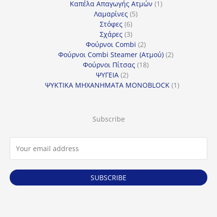
προϊόντα
1
Καπέλα Απαγωγής Ατμών
1
5
προϊόν
Λαμαρίνες
5
6
προϊόντα
Στόφες
6
προϊόντα
3
Σχάρες
3
προϊόντα
2
Φούρνοι Combi
2
προϊόντα
2
Φούρνοι Combi Steamer (Ατμού)
2
18
προϊόντα
Φούρνοι Πίτσας
18
2
προϊόντα
ΨΥΓΕΙΑ
2
προϊόντα
1
ΨΥΚΤΙΚΑ ΜΗΧΑΝΗΜΑΤΑ MONOBLOCK
1
προϊόν
Subscribe
SUBSCRIBE