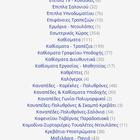
Έπιπλα TV - Κονσόλες
6
32
προϊόντα
Έπιπλα Σαλονιού
32
προϊόντα
76
Έπιπλα Υπνοδωματίου
76
10
προϊόντα
Επιφάνειες Τραπεζιών
10
1
προϊόντα
Ερμάρια - Ντουλάπες
1
354
προϊόν
Εσωτερικός Χώρος
354
111
προϊόντα
Καθίσματα
111
προϊόντα
199
Καθίσματα - Τραπέζια
199
προϊόντα
77
Καθίσματα Γραφείου-Υποδοχής
77
30
προϊόντα
Καθίσματα Διευθυντικά
30
προϊόντα
17
Καθίσματα Εργασίας - Μαθητείας
17
5
προϊόντα
Καθρέπτες
5
4
προϊόντα
Καλόγεροι
4
προϊόντα
48
Καναπέδες - Καρέκλες - Πολυθρόνες
48
30
προϊόντα
Καναπέδες & Καθίσματα Υποδοχής
30
2
προϊόντα
Καναπέδες Γωνία-Πολυμορφικοί
2
προϊόντα
3
Καναπέδες-Πολυθρόνες & Σκαμπό Κρεβάτι
3
34
προϊόντ
Καναπέδες-Πολυθρόνες-Σαλόνια
34
προϊόντα
1
Καφενείου-Ταβέρνας Παραδοσιακά
1
προϊόν
11
Κομοδίνα-Συρταριέρες-Τουαλέτες-Ντουλάπες
11
38
προϊόν
Κρεβάτια-Υποστρώματα
38
43
προϊόντα
Μαξιλάρια - Πανιά
43