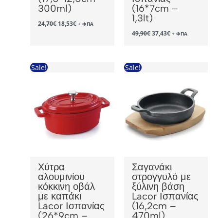
300ml)
(16*7cm –
1,3lt)
Original
Η
24,70
€
18,53
€
+ ΦΠΑ
price
τρέχουσα
Original
Η
49,90
€
37,43
€
+ ΦΠΑ
was:
τιμή
price
τρέχουσα
24,70€.
είναι:
was:
τιμή
18,53€.
49,90€.
είναι:
37,43€.
Sale!
Sale!
Χύτρα
Σαγανάκι
αλουμινίου
στρογγυλό με
κόκκινη οβάλ
ξύλινη βάση
με καπάκι
Lacor Ισπανίας
Lacor Ισπανίας
(16,2cm –
(26*9cm –
470ml)