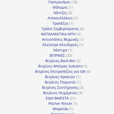
προϊόντα
16
Γαστρονόμοι
16
1
προϊόντα
Θάλαμοι
1
2
προϊόν
Λάντζες
2
προϊόντα
1
Λιποσυλλέκτες
1
1
προϊόν
Τραπέζια
1
προϊόν
6
Τρόλεϊ Σερβιρίσματος
6
4
προϊόντα
ΑΝΤΑΛΛΑΚΤΙΚΑ MTH
4
προϊόντα
1
Αντιστάσεις θερμικές
1
1
προϊόν
Κλείστρα-Κλειδαριές
1
1
προϊόν
Λάστιχα
1
25
προϊόν
ΒΙΤΡΙΝΕΣ
25
προϊόντα
2
Βιτρίνες Back Bar
2
προϊόντα
1
Βιτρίνες Mπύρας Subzero
1
προϊόν
6
Βιτρίνες Επιτραπέζιες για GN
6
1
προϊόντα
Βιτρίνες Κρασιών
1
προϊόν
1
Βιτρίνες Παγωτού
1
προϊόν
3
Βιτρίνες Συντήρησης
3
3
προϊόντα
Βιτρίνες Ψυχόμενες
3
21
προϊόντα
ΕΙΔΗ BARISTA
21
προϊόντα
1
Pitcher Rinser
1
1
προϊόν
Μπρελόκ
1
προϊόν
2