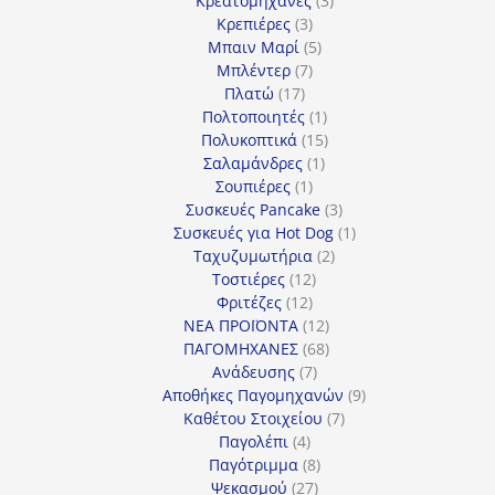
Κρεατομηχανές
3
3
προϊόντα
Κρεπιέρες
3
προϊόντα
5
Μπαιν Μαρί
5
7
προϊόντα
Μπλέντερ
7
17
προϊόντα
Πλατώ
17
προϊόντα
1
Πολτοποιητές
1
προϊόν
15
Πολυκοπτικά
15
1
προϊόντα
Σαλαμάνδρες
1
1
προϊόν
Σουπιέρες
1
προϊόν
3
Συσκευές Pancake
3
προϊόντα
1
Συσκευές για Hot Dog
1
2
προϊόν
Ταχυζυμωτήρια
2
12
προϊόντα
Τοστιέρες
12
12
προϊόντα
Φριτέζες
12
προϊόντα
12
ΝΕΑ ΠΡΟΪΟΝΤΑ
12
προϊόντα
68
ΠΑΓΟΜΗΧΑΝΕΣ
68
7
προϊόντα
Ανάδευσης
7
προϊόντα
9
Αποθήκες Παγομηχανών
9
7
προϊόντα
Καθέτου Στοιχείου
7
4
προϊόντα
Παγολέπι
4
προϊόντα
8
Παγότριμμα
8
27
προϊόντα
Ψεκασμού
27