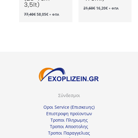
3,5lt)
Original
Η
21,60
€
16,20
€
+ ΦΠΑ
price
τρέχουσα
Original
Η
77,40
€
58,05
€
+ ΦΠΑ
was:
τιμή
price
τρέχουσα
21,60€.
είναι:
was:
τιμή
16,20€.
77,40€.
είναι:
58,05€.
Σύνδεσμοι
Οροι Service (Επισκευης)
Επιστροφη προϊοντων
Τροποι Πληρωμης
Τροποι Αποστολης
Τροποι Παραγγελιας