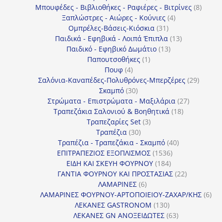
προϊόντα
8
Μπουφέδες - Βιβλιοθήκες - Ραφιέρες - Βιτρίνες
8
4
προϊό
Ξαπλώστρες - Αιώρες - Κούνιες
4
31
προϊόντα
Ομπρέλες-Βάσεις-Κιόσκια
31
προϊόντα
13
Παιδικά - Εφηβικά - Λοιπά Έπιπλα
13
13
προϊόντα
Παιδικό - Εφηβικό Δωμάτιο
13
1
προϊόντα
Παπουτσοθήκες
1
4
προϊόν
Πουφ
4
προϊόντα
29
Σαλόνια-Καναπέδες-Πολυθρόνες-Μπερζέρες
29
30
προϊόν
Σκαμπό
30
προϊόντα
27
Στρώματα - Επιστρώματα - Μαξιλάρια
27
18
προϊόντα
Τραπεζάκια Σαλονιού & Βοηθητικά
18
3
προϊόντα
Τραπεζαρίες Set
3
30
προϊόντα
Τραπέζια
30
προϊόντα
40
Τραπέζια - Τραπεζάκια - Σκαμπό
40
1536
προϊόντα
ΕΠΙΤΡΑΠΕΖΙΟΣ ΕΞΟΠΛΙΣΜΟΣ
1536
184
προϊόντα
ΕΙΔΗ ΚΑΙ ΣΚΕΥΗ ΦΟΥΡΝΟΥ
184
προϊόντα
22
ΓΑΝΤΙΑ ΦΟΥΡΝΟΥ ΚΑΙ ΠΡΟΣΤΑΣΙΑΣ
22
6
προϊόντα
ΛΑΜΑΡΙΝΕΣ
6
προϊόντα
6
ΛΑΜΑΡΙΝΕΣ ΦΟΥΡΝΟΥ-ΑΡΤΟΠΟΙΕΙΟΥ-ΖΑΧΑΡ/ΚΗΣ
6
130
προ
ΛΕΚΑΝΕΣ GASTRONOM
130
προϊόντα
63
ΛΕΚΑΝΕΣ GN ΑΝΟΞΕΙΔΩΤΕΣ
63