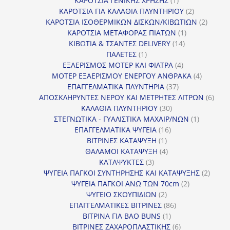
ΚΑΡΟΤΣΙΑ ΓΕΝΙΚΗΣ ΧΡΗΣΗΣ
1
προϊόν
2
ΚΑΡΟΤΣΙΑ ΓΙΑ ΚΑΛΑΘΙΑ ΠΛΥΝΤΗΡΙΟΥ
2
προϊόντα
2
ΚΑΡΟΤΣΙΑ ΙΣΟΘΕΡΜΙΚΩΝ ΔΙΣΚΩΝ/ΚΙΒΩΤΙΩΝ
2
1
προϊόν
ΚΑΡΟΤΣΙΑ ΜΕΤΑΦΟΡΑΣ ΠΙΑΤΩΝ
1
14
προϊόν
ΚΙΒΩΤΙΑ & ΤΣΑΝΤΕΣ DELIVERY
14
1
προϊόντα
ΠΑΛΕΤΕΣ
1
προϊόν
4
ΕΞΑΕΡΙΣΜΟΣ ΜΟΤΕΡ ΚΑΙ ΦΙΛΤΡΑ
4
προϊόντα
4
ΜΟΤΕΡ ΕΞΑΕΡΙΣΜΟΥ ΕΝΕΡΓΟΥ ΑΝΘΡΑΚΑ
4
37
προϊόντ
ΕΠΑΓΓΕΛΜΑΤΙΚΑ ΠΛΥΝΤΗΡΙΑ
37
προϊόντα
6
ΑΠΟΣΚΛΗΡΥΝΤΕΣ ΝΕΡΟΥ ΚΑΙ ΜΕΤΡΗΤΕΣ ΛΙΤΡΩΝ
6
30
προϊ
ΚΑΛΑΘΙΑ ΠΛΥΝΤΗΡΙΟΥ
30
προϊόντα
1
ΣΤΕΓΝΩΤΙΚΑ - ΓΥΑΛΙΣΤΙΚΑ ΜΑΧΑΙΡ/ΝΩΝ
1
16
προϊόν
ΕΠΑΓΓΕΛΜΑΤΙΚΑ ΨΥΓΕΙΑ
16
1
προϊόντα
ΒΙΤΡΙΝΕΣ ΚΑΤΑΨΥΞΗ
1
προϊόν
4
ΘΑΛΑΜΟΙ ΚΑΤΑΨΥΞΗ
4
3
προϊόντα
ΚΑΤΑΨΥΚΤΕΣ
3
προϊόντα
2
ΨΥΓΕΙΑ ΠΑΓΚΟΙ ΣΥΝΤΗΡΗΣΗΣ ΚΑΙ ΚΑΤΑΨΥΞΗΣ
2
2
προϊό
ΨΥΓΕΙΑ ΠΑΓΚΟΙ ΑΝΩ ΤΩΝ 70cm
2
2
προϊόντα
ΨΥΓΕΙΟ ΣΚΟΥΠΙΔΙΩΝ
2
προϊόντα
86
ΕΠΑΓΓΕΛΜΑΤΙΚΕΣ ΒΙΤΡΙΝΕΣ
86
1
προϊόντα
ΒΙΤΡΙΝΑ ΓΙΑ BAO BUNS
1
προϊόν
6
ΒΙΤΡΙΝΕΣ ΖΑΧΑΡΟΠΛΑΣΤΙΚΗΣ
6