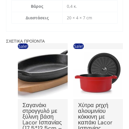
Βάρος
0,4 κ.
Διαστάσεις
20 × 4 × 7 cm
ΣΧΕΤΙΚΆ ΠΡΟΪΌΝΤΑ
Sale!
Sale!
Σαγανάκι
Χύτρα ρηχή
στρογγυλό με
αλουμινίου
ξύλινη βάση
κόκκινη με
Lacor Ισπανίας
καπάκι Lacor
(17,5*12,5cm –
Ισπανίας