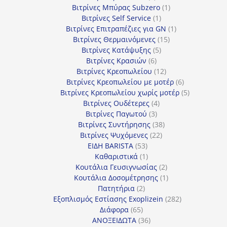
προϊόντα
1
Βιτρίνες Mπύρας Subzero
1
1
προϊόν
Βιτρίνες Self Service
1
προϊόν
1
Βιτρίνες Επιτραπέζιες για GN
1
15
προϊόν
Βιτρίνες Θερμαινόμενες
15
5
προϊόντα
Βιτρίνες Κατάψυξης
5
6
προϊόντα
Βιτρίνες Κρασιών
6
προϊόντα
12
Βιτρίνες Κρεοπωλείου
12
προϊόντα
6
Βιτρίνες Κρεοπωλείου με μοτέρ
6
προϊόντα
5
Βιτρίνες Κρεοπωλείου χωρίς μοτέρ
5
4
προϊόντα
Βιτρίνες Ουδέτερες
4
3
προϊόντα
Βιτρίνες Παγωτού
3
προϊόντα
38
Βιτρίνες Συντήρησης
38
22
προϊόντα
Βιτρίνες Ψυχόμενες
22
53
προϊόντα
ΕΙΔΗ BARISTA
53
προϊόντα
1
Καθαριστικά
1
προϊόν
2
Κουτάλια Γευσιγνωσίας
2
προϊόντα
1
Κουτάλια Δοσομέτρησης
1
2
προϊόν
Πατητήρια
2
προϊόντα
282
Εξοπλισμός Εστίασης Exoplizein
282
65
προϊόντα
Διάφορα
65
προϊόντα
36
ΑΝΟΞΕΙΔΩΤΑ
36