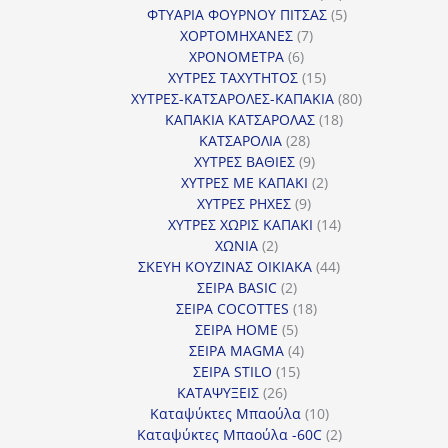
προϊόντα
5
ΦΤΥΑΡΙΑ ΦΟΥΡΝΟΥ ΠΙΤΣΑΣ
5
7
προϊόντα
ΧΟΡΤΟΜΗΧΑΝΕΣ
7
6
προϊόντα
ΧΡΟΝΟΜΕΤΡΑ
6
προϊόντα
15
ΧΥΤΡΕΣ ΤΑΧΥΤΗΤΟΣ
15
προϊόντα
80
ΧΥΤΡΕΣ-ΚΑΤΣΑΡΟΛΕΣ-ΚΑΠΑΚΙΑ
80
18
προϊόντα
ΚΑΠΑΚΙΑ ΚΑΤΣΑΡΟΛΑΣ
18
28
προϊόντα
ΚΑΤΣΑΡΟΛΙΑ
28
προϊόντα
9
ΧΥΤΡΕΣ ΒΑΘΙΕΣ
9
προϊόντα
2
ΧΥΤΡΕΣ ΜΕ ΚΑΠΑΚΙ
2
9
προϊόντα
ΧΥΤΡΕΣ ΡΗΧΕΣ
9
προϊόντα
14
ΧΥΤΡΕΣ ΧΩΡΙΣ ΚΑΠΑΚΙ
14
2
προϊόντα
ΧΩΝΙΑ
2
προϊόντα
44
ΣΚΕΥΗ ΚΟΥΖΙΝΑΣ ΟΙΚΙΑΚΑ
44
2
προϊόντα
ΣΕΙΡΑ BASIC
2
προϊόντα
18
ΣΕΙΡΑ COCOTTES
18
5
προϊόντα
ΣΕΙΡΑ HOME
5
προϊόντα
4
ΣΕΙΡΑ MAGMA
4
15
προϊόντα
ΣΕΙΡΑ STILO
15
26
προϊόντα
ΚΑΤΑΨΥΞΕΙΣ
26
προϊόντα
10
Καταψύκτες Μπαούλα
10
προϊόντα
2
Καταψύκτες Μπαούλα -60C
2