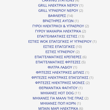
CARVING STATIONS
4
προϊόντα
1
GRILL ΗΛΕΚΤΡΙΚΑ ΝΕΡΟΥ
1
2
προϊόν
GRILL ΥΓΡΑΕΡΙΟΥ ΝΕΡΟΥ
2
14
προϊόντα
ΒΑΦΛΙΕΡΕΣ
14
προϊόντα
1
ΒΡΑΣΤΗΡΕΣ ΑΥΓΩΝ
1
προϊόν
2
ΓΥΡΟΙ ΗΛΕΚΤΡΙΚΟΙ & ΥΓΡΑΕΡΙΟΥ
2
2
προϊόντα
ΓΥΡΟΥ ΜΑΧΑΙΡΙΑ ΗΛΕΚΤΡΙΚΑ
2
13
προϊόντα
ΕΠΑΓΓΕΛΜΑΤΙΚΕΣ ΕΣΤΙΕΣ
13
προϊόντα
1
ΕΣΤΙΕΣ WOK ΕΠΑΓΩΓΙΚΕΣ Η' ΥΓΡΑΕΡΙΟΥ
1
10
προϊόν
ΕΣΤΙΕΣ ΕΠΑΓΩΓΙΚΕΣ
10
2
προϊόντα
ΕΣΤΙΕΣ ΥΓΡΑΕΡΙΟΥ
2
προϊόντα
6
ΕΠΑΓΓΕΛΜΑΤΙΚΕΣ ΚΡΕΠΙΕΡΕΣ
6
5
προϊόντα
ΕΠΑΓΓΕΛΜΑΤΙΚΕΣ ΦΡΙΤΕΖΕΣ
5
1
προϊόντα
ΦΙΛΤΡΑ ΛΑΔΙΟΥ
1
προϊόν
1
ΦΡΙΤΕΖΕΣ ΗΛΕΚΤΡΙΚΕΣ ΔΙΠΛΕΣ
1
προϊόν
1
ΦΡΙΤΕΖΕΣ ΗΛΕΚΤΡΙΚΕΣ ΕΠΑΓΩΓΙΚΕΣ
1
2
προϊόν
ΦΡΙΤΕΖΕΣ ΗΛΕΚΤΡΙΚΕΣ ΜΟΝΕΣ
2
1
προϊόντα
ΘΕΡΜΑΝΤΙΚΑ ΦΑΓΗΤΟΥ
1
11
προϊόν
ΜΗΧΑΝΕΣ HOT DOG
11
προϊόντα
2
ΜΗΧΑΝΕΣ ΓΙΑ ΜΑΛΛΙ ΤΗΣ ΓΡΙΑΣ
2
1
προϊόντα
ΜΗΧΑΝΕΣ ΠΟΠ ΚΟΡΝ
1
προϊόν
6
ΜΠΑΙΝ ΜΑΡΙ ΗΛΕΚΤΡΙΚΑ
6