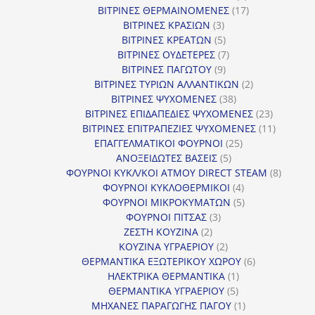
προϊόντα
17
ΒΙΤΡΙΝΕΣ ΘΕΡΜΑΙΝΟΜΕΝΕΣ
17
3
προϊόντα
ΒΙΤΡΙΝΕΣ ΚΡΑΣΙΩΝ
3
προϊόντα
5
ΒΙΤΡΙΝΕΣ ΚΡΕΑΤΩΝ
5
προϊόντα
7
ΒΙΤΡΙΝΕΣ ΟΥΔΕΤΕΡΕΣ
7
9
προϊόντα
ΒΙΤΡΙΝΕΣ ΠΑΓΩΤΟΥ
9
προϊόντα
2
ΒΙΤΡΙΝΕΣ ΤΥΡΙΩΝ ΑΛΛΑΝΤΙΚΩΝ
2
38
προϊόντα
ΒΙΤΡΙΝΕΣ ΨΥΧΟΜΕΝΕΣ
38
προϊόντα
23
ΒΙΤΡΙΝΕΣ ΕΠΙΔΑΠΕΔΙΕΣ ΨΥΧΟΜΕΝΕΣ
23
προϊόντα
11
ΒΙΤΡΙΝΕΣ ΕΠΙΤΡΑΠΕΖΙΕΣ ΨΥΧΟΜΕΝΕΣ
11
25
προϊόντ
ΕΠΑΓΓΕΛΜΑΤΙΚΟΙ ΦΟΥΡΝΟΙ
25
5
προϊόντα
ΑΝΟΞΕΙΔΩΤΕΣ ΒΑΣΕΙΣ
5
προϊόντα
8
ΦΟΥΡΝΟΙ ΚΥΚΛ/ΚΟΙ ΑΤΜΟΥ DIRECT STEAM
8
4
προϊόν
ΦΟΥΡΝΟΙ ΚΥΚΛΟΘΕΡΜΙΚΟΙ
4
προϊόντα
5
ΦΟΥΡΝΟΙ ΜΙΚΡΟΚΥΜΑΤΩΝ
5
3
προϊόντα
ΦΟΥΡΝΟΙ ΠΙΤΣΑΣ
3
2
προϊόντα
ΖΕΣΤΗ ΚΟΥΖΙΝΑ
2
προϊόντα
2
ΚΟΥΖΙΝΑ ΥΓΡΑΕΡΙΟΥ
2
προϊόντα
6
ΘΕΡΜΑΝΤΙΚΑ ΕΞΩΤΕΡΙΚΟΥ ΧΩΡΟΥ
6
1
προϊόντα
ΗΛΕΚΤΡΙΚΑ ΘΕΡΜΑΝΤΙΚΑ
1
5
προϊόν
ΘΕΡΜΑΝΤΙΚΑ ΥΓΡΑΕΡΙΟΥ
5
προϊόντα
1
ΜΗΧΑΝΕΣ ΠΑΡΑΓΩΓΗΣ ΠΑΓΟΥ
1