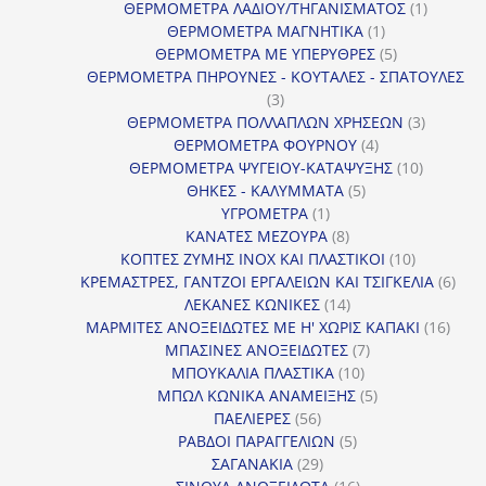
προϊόντα
1
ΘΕΡΜΟΜΕΤΡΑ ΛΑΔΙΟΥ/ΤΗΓΑΝΙΣΜΑΤΟΣ
1
1
προϊόν
ΘΕΡΜΟΜΕΤΡΑ ΜΑΓΝΗΤΙΚΑ
1
προϊόν
5
ΘΕΡΜΟΜΕΤΡΑ ΜΕ ΥΠΕΡΥΘΡΕΣ
5
προϊόντα
ΘΕΡΜΟΜΕΤΡΑ ΠΗΡΟΥΝΕΣ - ΚΟΥΤΑΛΕΣ - ΣΠΑΤΟΥΛΕΣ
3
3
προϊόντα
3
ΘΕΡΜΟΜΕΤΡΑ ΠΟΛΛΑΠΛΩΝ ΧΡΗΣΕΩΝ
3
4
προϊόντ
ΘΕΡΜΟΜΕΤΡΑ ΦΟΥΡΝΟΥ
4
προϊόντα
10
ΘΕΡΜΟΜΕΤΡΑ ΨΥΓΕΙΟΥ-ΚΑΤΑΨΥΞΗΣ
10
5
προϊόντα
ΘΗΚΕΣ - ΚΑΛΥΜΜΑΤΑ
5
1
προϊόντα
ΥΓΡΟΜΕΤΡΑ
1
προϊόν
8
ΚΑΝΑΤΕΣ ΜΕΖΟΥΡΑ
8
προϊόντα
10
ΚΟΠΤΕΣ ΖΥΜΗΣ INOX ΚΑΙ ΠΛΑΣΤΙΚΟΙ
10
προϊόντα
6
ΚΡΕΜΑΣΤΡΕΣ, ΓΑΝΤΖΟΙ ΕΡΓΑΛΕΙΩΝ ΚΑΙ ΤΣΙΓΚΕΛΙΑ
6
14
προϊ
ΛΕΚΑΝΕΣ ΚΩΝΙΚΕΣ
14
προϊόντα
16
ΜΑΡΜΙΤΕΣ ΑΝΟΞΕΙΔΩΤΕΣ ΜΕ Η' ΧΩΡΙΣ ΚΑΠΑΚΙ
16
7
προϊ
ΜΠΑΣΙΝΕΣ ΑΝΟΞΕΙΔΩΤΕΣ
7
10
προϊόντα
ΜΠΟΥΚΑΛΙΑ ΠΛΑΣΤΙΚΑ
10
προϊόντα
5
ΜΠΩΛ ΚΩΝΙΚΑ ΑΝΑΜΕΙΞΗΣ
5
56
προϊόντα
ΠΑΕΛΙΕΡΕΣ
56
προϊόντα
5
ΡΑΒΔΟΙ ΠΑΡΑΓΓΕΛΙΩΝ
5
29
προϊόντα
ΣΑΓΑΝΑΚΙΑ
29
προϊόντα
16