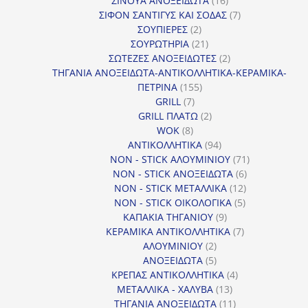
ΣΙΝΟΥΑ ΑΝΟΞΕΙΔΩΤΑ
16
προϊόντα
7
ΣΙΦΟΝ ΣΑΝΤΙΓΥΣ ΚΑΙ ΣΟΔΑΣ
7
2
προϊόντα
ΣΟΥΠΙΕΡΕΣ
2
προϊόντα
21
ΣΟΥΡΩΤΗΡΙΑ
21
προϊόντα
2
ΣΩΤΕΖΕΣ ΑΝΟΞΕΙΔΩΤΕΣ
2
προϊόντα
ΤΗΓΑΝΙΑ ΑΝΟΞΕΙΔΩΤΑ-ΑΝΤΙΚΟΛΛΗΤΙΚΑ-ΚΕΡΑΜΙΚΑ-
155
ΠΕΤΡΙΝΑ
155
7
προϊόντα
GRILL
7
προϊόντα
2
GRILL ΠΛΑΤΩ
2
8
προϊόντα
WOK
8
προϊόντα
94
ΑΝΤΙΚΟΛΛΗΤΙΚΑ
94
προϊόντα
71
NON - STICK ΑΛΟΥΜΙΝΙΟΥ
71
6
προϊόντα
NON - STICK ΑΝΟΞΕΙΔΩΤΑ
6
12
προϊόντα
NON - STICK ΜΕΤΑΛΛΙΚΑ
12
5
προϊόντα
NON - STICK ΟΙΚΟΛΟΓΙΚΑ
5
9
προϊόντα
ΚΑΠΑΚΙΑ ΤΗΓΑΝΙΟΥ
9
προϊόντα
7
ΚΕΡΑΜΙΚΑ ΑΝΤΙΚΟΛΛΗΤΙΚΑ
7
2
προϊόντα
ΑΛΟΥΜΙΝΙΟΥ
2
προϊόντα
5
ΑΝΟΞΕΙΔΩΤΑ
5
προϊόντα
4
ΚΡΕΠΑΣ ΑΝΤΙΚΟΛΛΗΤΙΚΑ
4
13
προϊόντα
ΜΕΤΑΛΛΙΚΑ - ΧΑΛΥΒΑ
13
προϊόντα
11
ΤΗΓΑΝΙΑ ΑΝΟΞΕΙΔΩΤΑ
11