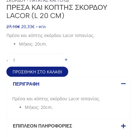
ΣΚΟΡΔΟΥ - ΠΑΤΑΤΑΣ ΚΑΙ ΓΟΥΔΙ
ΠΡΈΣΑ ΚΑΙ ΚΌΠΤΗΣ ΣΚΌΡΔΟΥ
LACOR (L 20 CM)
Original
Η
27,10
€
20,33
€
+ ΦΠΑ
price
τρέχουσα
Πρέσα και κόπτης σκόρδου Lacor Ισπανίας.
was:
τιμή
Μήκος: 20cm.
27,10€.
είναι:
20,33€.
Πρέσα
+
-
και
κόπτης
ΠΡΟΣΘΉΚΗ ΣΤΟ ΚΑΛΆΘΙ
σκόρδου
Lacor
ΠΕΡΙΓΡΑΦΉ
(L
20
Πρέσα και κόπτης σκόρδου Lacor Ισπανίας.
cm)
Μήκος: 20cm.
ποσότητα
ΕΠΙΠΛΈΟΝ ΠΛΗΡΟΦΟΡΊΕΣ