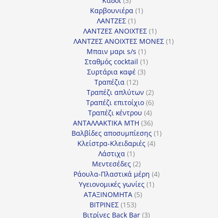
Κάδοι
3
προϊόντα
1
Καρβουνιέρα
1
1
προϊόν
ΛΑΝΤΖΕΣ
1
προϊόν
1
ΛΑΝΤΖΕΣ ΑΝΟΙΧΤΕΣ
1
προϊόν
1
ΛΑΝΤΖΕΣ ΑΝΟΙΧΤΕΣ ΜΟΝΕΣ
1
1
προϊόν
Μπαιν μαρι s/s
1
προϊόν
1
Σταθμός cocktail
1
3
προϊόν
Συρτάρια καφέ
3
12
προϊόντα
Τραπέζια
12
προϊόντα
2
Τραπέζι απλύτων
2
προϊόντα
6
Τραπέζι επιτοίχιο
6
4
προϊόντα
Τραπέζι κέντρου
4
προϊόντα
36
ΑΝΤΑΛΛΑΚΤΙΚΑ MTH
36
προϊόντα
1
Βαλβίδες αποσυμπίεσης
1
4
προϊόν
Κλείστρα-Κλειδαριές
4
1
προϊόντα
Λάστιχα
1
προϊόν
2
Μεντεσέδες
2
προϊόντα
4
Ράουλα-Πλαστικά μέρη
4
1
προϊόντα
Υγειονομικές γωνίες
1
5
προϊόν
ΑΤΑΞΙΝΟΜΗΤΑ
5
153
προϊόντα
ΒΙΤΡΙΝΕΣ
153
προϊόντα
3
Βιτρίνες Back Bar
3