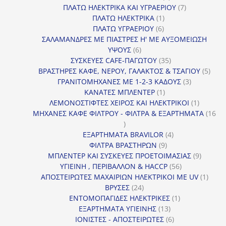
προϊόντα
7
ΠΛΑΤΩ ΗΛΕΚΤΡΙΚΑ ΚΑΙ ΥΓΡΑΕΡΙΟΥ
7
1
προϊόντα
ΠΛΑΤΩ ΗΛΕΚΤΡΙΚΑ
1
6
προϊόν
ΠΛΑΤΩ ΥΓΡΑΕΡΙΟΥ
6
προϊόντα
ΣΑΛΑΜΑΝΔΡΕΣ ΜΕ ΠΙΑΣΤΡΕΣ Η' ΜΕ ΑΥΞΟΜΕΙΩΣΗ
6
ΥΨΟΥΣ
6
προϊόντα
35
ΣΥΣΚΕΥΕΣ CAFE-ΠΑΓΩΤΟΥ
35
προϊόντα
5
ΒΡΑΣΤΗΡΕΣ ΚΑΦΕ, ΝΕΡΟΥ, ΓΑΛΑΚΤΟΣ & ΤΣΑΓΙΟΥ
5
3
προϊ
ΓΡΑΝΙΤΟΜΗΧΑΝΕΣ ΜΕ 1-2-3 ΚΑΔΟΥΣ
3
1
προϊόντα
ΚΑΝΑΤΕΣ ΜΠΛΕΝΤΕΡ
1
προϊόν
1
ΛΕΜΟΝΟΣΤΙΦΤΕΣ ΧΕΙΡΟΣ ΚΑΙ ΗΛΕΚΤΡΙΚΟΙ
1
προϊόν
ΜΗΧΑΝΕΣ ΚΑΦΕ ΦΙΛΤΡΟΥ - ΦΙΛΤΡΑ & ΕΞΑΡΤΗΜΑΤΑ
16
16
προϊόντα
4
ΕΞΑΡΤΗΜΑΤΑ BRAVILOR
4
9
προϊόντα
ΦΙΛΤΡΑ ΒΡΑΣΤΗΡΩΝ
9
προϊόντα
9
ΜΠΛΕΝΤΕΡ ΚΑΙ ΣΥΣΚΕΥΕΣ ΠΡΟΕΤΟΙΜΑΣΙΑΣ
9
56
προϊόντ
ΥΓΙΕΙΝΗ , ΠΕΡΙΒΑΛΛΟΝ & HACCP
56
προϊόντα
1
ΑΠΟΣΤΕΙΡΩΤΕΣ ΜΑΧΑΙΡΙΩΝ ΗΛΕΚΤΡΙΚΟΙ ΜΕ UV
1
24
προϊό
ΒΡΥΣΕΣ
24
προϊόντα
1
ΕΝΤΟΜΟΠΑΓΙΔΕΣ ΗΛΕΚΤΡΙΚΕΣ
1
13
προϊόν
ΕΞΑΡΤΗΜΑΤΑ ΥΓΙΕΙΝΗΣ
13
προϊόντα
6
ΙΟΝΙΣΤΕΣ - ΑΠΟΣΤΕΙΡΩΤΕΣ
6