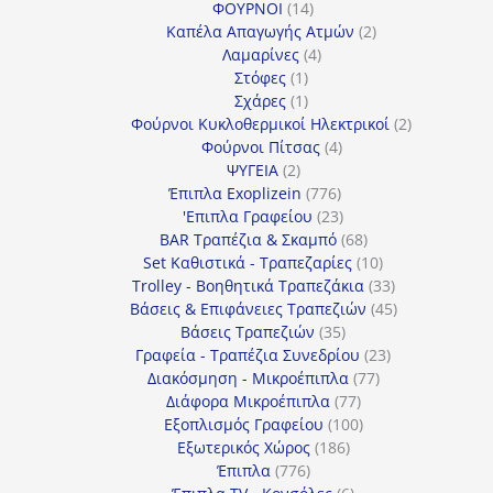
14
προϊόντα
ΦΟΥΡΝΟΙ
14
προϊόντα
2
Καπέλα Απαγωγής Ατμών
2
4
προϊόντα
Λαμαρίνες
4
1
προϊόντα
Στόφες
1
προϊόν
1
Σχάρες
1
προϊόν
2
Φούρνοι Κυκλοθερμικοί Ηλεκτρικοί
2
4
προϊόντα
Φούρνοι Πίτσας
4
2
προϊόντα
ΨΥΓΕΙΑ
2
προϊόντα
776
Έπιπλα Exoplizein
776
προϊόντα
23
'Επιπλα Γραφείου
23
προϊόντα
68
BAR Τραπέζια & Σκαμπό
68
προϊόντα
10
Set Καθιστικά - Τραπεζαρίες
10
προϊόντα
33
Trolley - Βοηθητικά Τραπεζάκια
33
προϊόντα
45
Βάσεις & Επιφάνειες Τραπεζιών
45
35
προϊόντα
Βάσεις Τραπεζιών
35
προϊόντα
23
Γραφεία - Τραπέζια Συνεδρίου
23
77
προϊόντα
Διακόσμηση - Μικροέπιπλα
77
77
προϊόντα
Διάφορα Μικροέπιπλα
77
προϊόντα
100
Εξοπλισμός Γραφείου
100
186
προϊόντα
Εξωτερικός Χώρος
186
776
προϊόντα
Έπιπλα
776
προϊόντα
6