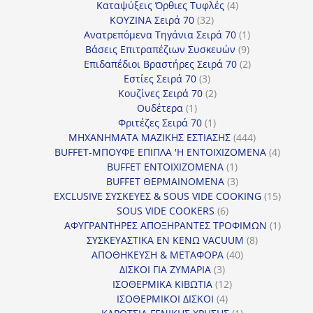
4
προϊόντα
Καταψύξεις Όρθιες Τυφλές
4
32
προϊόντα
ΚΟΥΖΙΝΑ Σειρά 70
32
προϊόντα
1
Ανατρεπόμενα Τηγάνια Σειρά 70
1
9
προϊόν
Βάσεις Επιτραπέζιων Συσκευών
9
προϊόντα
2
Επιδαπέδιοι Βραστήρες Σειρά 70
2
3
προϊόντα
Εστίες Σειρά 70
3
προϊόντα
2
Κουζίνες Σειρά 70
2
1
προϊόντα
Ουδέτερα
1
προϊόν
1
Φριτέζες Σειρά 70
1
προϊόν
444
ΜΗΧΑΝΗΜΑΤΑ ΜΑΖΙΚΗΣ ΕΣΤΙΑΣΗΣ
444
προϊόντα
4
BUFFET-ΜΠΟΥΦΕ ΕΠΙΠΛΑ 'Η ΕΝΤΟΙΧΙΖΟΜΕΝΑ
4
1
προϊόν
BUFFET ΕΝΤΟΙΧΙΖΟΜΕΝΑ
1
προϊόν
3
BUFFET ΘΕΡΜΑΙΝΟΜΕΝΑ
3
προϊόντα
15
EXCLUSIVE ΣΥΣΚΕΥΕΣ & SOUS VIDE COOKING
15
6
προϊόν
SOUS VIDE COOKERS
6
προϊόντα
1
ΑΦΥΓΡΑΝΤΗΡΕΣ ΑΠΟΞΗΡΑΝΤΕΣ ΤΡΟΦΙΜΩΝ
1
8
προϊόν
ΣΥΣΚΕΥΑΣΤΙΚΑ ΕΝ ΚΕΝΩ VACUUM
8
40
προϊόντα
ΑΠΟΘΗΚΕΥΣΗ & ΜΕΤΑΦΟΡΑ
40
3
προϊόντα
ΔΙΣΚΟΙ ΓΙΑ ΖΥΜΑΡΙΑ
3
προϊόντα
12
ΙΣΟΘΕΡΜΙΚΑ ΚΙΒΩΤΙΑ
12
4
προϊόντα
ΙΣΟΘΕΡΜΙΚΟΙ ΔΙΣΚΟΙ
4
προϊόντα
1