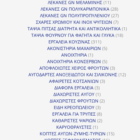
11
προϊόντα
ΛΕΚΑΝΕΣ GN ΜΕΛΑΜΙΝΗΣ
11
προϊόντα
28
ΛΕΚΑΝΕΣ GN ΠΟΛΥΚΑΡΜΠΟΝΙΚΑ
28
προϊόντα
27
ΛΕΚΑΝΕΣ GN ΠΟΛΥΠΡΟΠΥΛΕΝΙΟΥ
27
7
προϊόντα
ΣΧΑΡΕΣ ΧΡΩΜΙΟΥ ΚΑΙ INOX ΨΥΓΕΙΩΝ
7
προϊόντα
1
ΤΑΨΙΑ ΠΙΤΣΑΣ ΔΙΑΤΡΗΤΑ ΚΑΙ ΑΝΤΙΚΟΛΛΗΤΙΚΑ
1
18
προϊόν
ΤΑΨΙΑ ΦΟΥΡΝΟΥ ΓΙΑ ΦΑΓΗΤΑ ΚΑΙ ΓΛΥΚΑ
18
311
προϊόντ
ΕΡΓΑΛΕΙΑ ΚΟΥΖΙΝΑΣ
311
προϊόντα
5
ΑΚΟΝΙΣΤΗΡΙΑ ΜΑΧΑΙΡΙΩΝ
5
1
προϊόντα
ΑΝΟΙΧΤΗΡΙΑ
1
προϊόν
5
ΑΝΟΙΧΤΗΡΙΑ ΚΟΝΣΕΡΒΩΝ
5
προϊόντα
3
ΑΠΟΦΛΟΙΩΤΕΣ ΧΕΙΡΟΣ ΦΡΟΥΤΩΝ
3
προϊόντα
12
ΑΥΓΟΔΑΡΤΕΣ ΑΝΟΞΕΙΔΩΤΟΙ ΚΑΙ ΣΙΛΙΚΟΝΗΣ
12
3
προϊόν
ΑΦΑΙΡΕΤΕΣ ΚΟΤΣΑΝΙΩΝ
3
3
προϊόντα
ΔΙΑΦΟΡΑ ΕΡΓΑΛΕΙΑ
3
προϊόντα
1
ΔΙΑΧΩΡΙΣΤΕΣ ΑΥΓΟΥ
1
προϊόν
2
ΔΙΑΧΩΡΙΣΤΕΣ ΦΡΟΥΤΩΝ
2
3
προϊόντα
ΕΙΔΗ ΚΡΕΟΠΩΛΕΙΟΥ
3
προϊόντα
8
ΕΡΓΑΛΕΙΑ ΓΙΑ ΤΡΥΠΕΣ
8
προϊόντα
2
ΚΑΘΑΡΙΣΤΕΣ ΨΑΡΙΩΝ
2
1
προϊόντα
ΚΑΡΥΟΘΡΑΥΣΤΕΣ
1
προϊόν
15
ΚΟΠΤΕΣ ΑΥΓΩΝ-ΖΥΜΗΣ-ΤΥΡΙΩΝ
15
16
προϊόντα