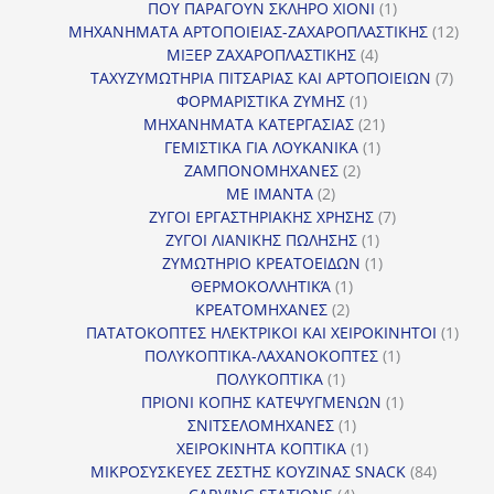
προϊόν
1
ΠΟΥ ΠΑΡΑΓΟΥΝ ΣΚΛΗΡΟ ΧΙΟΝΙ
1
προϊόν
12
ΜΗΧΑΝΗΜΑΤΑ ΑΡΤΟΠΟΙΕΙΑΣ-ΖΑΧΑΡΟΠΛΑΣΤΙΚΗΣ
12
4
προϊ
ΜΙΞΕΡ ΖΑΧΑΡΟΠΛΑΣΤΙΚΗΣ
4
προϊόντα
7
ΤΑΧΥΖΥΜΩΤΗΡΙΑ ΠΙΤΣΑΡΙΑΣ ΚΑΙ ΑΡΤΟΠΟΙΕΙΩΝ
7
1
προϊό
ΦΟΡΜΑΡΙΣΤΙΚΑ ΖΥΜΗΣ
1
προϊόν
21
ΜΗΧΑΝΗΜΑΤΑ ΚΑΤΕΡΓΑΣΙΑΣ
21
1
προϊόντα
ΓΕΜΙΣΤΙΚΑ ΓΙΑ ΛΟΥΚΑΝΙΚΑ
1
2
προϊόν
ΖΑΜΠΟΝΟΜΗΧΑΝΕΣ
2
2
προϊόντα
ΜΕ ΙΜΑΝΤΑ
2
προϊόντα
7
ΖΥΓΟΙ ΕΡΓΑΣΤΗΡΙΑΚΗΣ ΧΡΗΣΗΣ
7
1
προϊόντα
ΖΥΓΟΙ ΛΙΑΝΙΚΗΣ ΠΩΛΗΣΗΣ
1
προϊόν
1
ΖΥΜΩΤΗΡΙΟ ΚΡΕΑΤΟΕΙΔΩΝ
1
1
προϊόν
ΘΕΡΜΟΚΟΛΛΗΤΙΚΆ
1
2
προϊόν
ΚΡΕΑΤΟΜΗΧΑΝΕΣ
2
προϊόντα
1
ΠΑΤΑΤΟΚΟΠΤΕΣ ΗΛΕΚΤΡΙΚΟΙ ΚΑΙ ΧΕΙΡΟΚΙΝΗΤΟΙ
1
1
προϊ
ΠΟΛΥΚΟΠΤΙΚΑ-ΛΑΧΑΝΟΚΟΠΤΕΣ
1
1
προϊόν
ΠΟΛΥΚΟΠΤΙΚΑ
1
προϊόν
1
ΠΡΙΟΝΙ ΚΟΠΗΣ ΚΑΤΕΨΥΓΜΕΝΩΝ
1
1
προϊόν
ΣΝΙΤΣΕΛΟΜΗΧΑΝΕΣ
1
προϊόν
1
ΧΕΙΡΟΚΙΝΗΤΑ ΚΟΠΤΙΚΑ
1
προϊόν
84
ΜΙΚΡΟΣΥΣΚΕΥΕΣ ΖΕΣΤΗΣ ΚΟΥΖΙΝΑΣ SNACK
84
4
προϊόντ