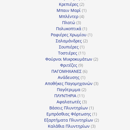
2
προϊόν
Κρεπιέρες
2
προϊόντα
1
Μπαιν Μαρί
1
4
προϊόν
Μπλέντερ
4
3
προϊόντα
Πλατώ
3
προϊόντα
1
Πολυκοπτικά
1
προϊόν
1
Ραφιέρες Χρωμίου
1
2
προϊόν
Σαλαμάνδρες
2
1
προϊόντα
Σουπιέρες
1
προϊόν
11
Τοστιέρες
11
προϊόντα
2
Φούρνοι Μικροκυμάτων
2
9
προϊόντα
Φριτέζες
9
προϊόντα
6
ΠΑΓΟΜΗΧΑΝΕΣ
6
1
προϊόντα
Ανάδευσης
1
προϊόν
3
Αποθήκες Παγομηχανών
3
2
προϊόντα
Παγότριμμα
2
11
προϊόντα
ΠΛΥΝΤΗΡΙΑ
11
προϊόντα
3
Αφαλατωτές
3
προϊόντα
1
Βάσεις Πλυντηρίων
1
προϊόν
1
Εμπρόσθιας Φόρτωσης
1
προϊόν
2
Εξαρτήματα Πλυντηρίων
2
3
προϊόντα
Καλάθια Πλυντηρίων
3