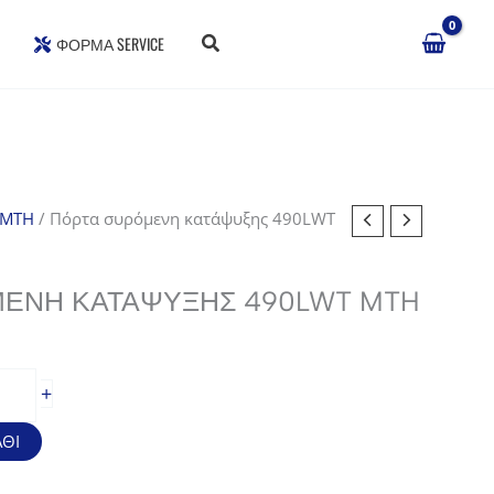
ΦΌΡΜΑ SERVICE
 MTH
/ Πόρτα συρόμενη κατάψυξης 490LWT
ΕΝΗ ΚΑΤΆΨΥΞΗΣ 490LWT MTH
+
ΘΙ