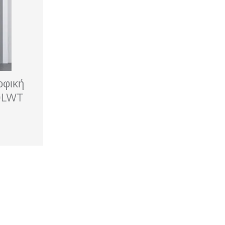
οφική
0LWT