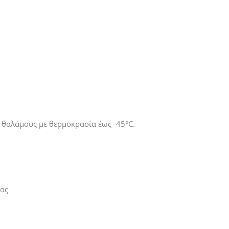
ποσότητα
 θαλάμους με θερμοκρασία έως -45°C.
τας