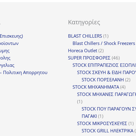
ι
Κατηγορίες
1
(Επισκευης)
BLAST CHILLERS
1
προϊόν
ροϊοντων
Blast Chillers / Shock Freezers
2
ωμης
Horeca Outlet
2
προϊόντα
46
τολης
SUPER ΠΡΟΣΦΟΡΕΣ
46
προϊόντ
γελιας
STOCK ΕΠΙΤΡΑΠΕΖΙΟΣ ΕΞΟΠΛ
– Πολιτικη Απορρητου
STOCK ΣΚΕΥΗ & ΕΙΔΗ ΠΑΡΟ
2
STOCK ΠΟΡΣΕΛΑΝΗ
2
4
πρ
STOCK ΜΗΧΑΝΗΜΑΤΑ
4
προϊ
STOCK ΜΗΧΑΝΕΣ ΠΑΡΑΓΩΓ
1
1
προϊόν
STOCK ΠΟΥ ΠΑΡΑΓΟΥΝ Σ
1
ΠΑΓΑΚΙ
1
προϊόν
1
STOCK ΜΙΚΡΟΣΥΣΚΕΥΕΣ
1
π
STOCK GRILL ΗΛΕΚΤΡΙΚΑ