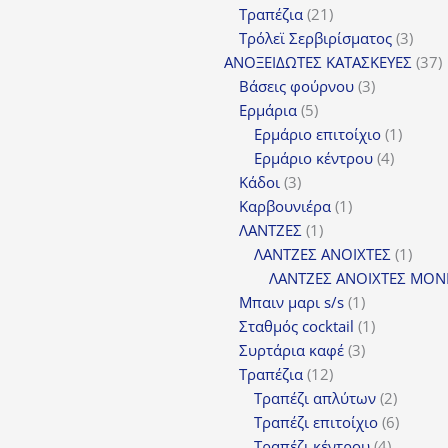
21
προϊόντα
Τραπέζια
21
προϊόντα
3
Τρόλεϊ Σερβιρίσματος
3
προϊ
3
ΑΝΟΞΕΙΔΩΤΕΣ ΚΑΤΑΣΚΕΥΕΣ
37
3
π
Βάσεις φούρνου
3
5
προϊόντα
Ερμάρια
5
προϊόντα
1
Ερμάριο επιτοίχιο
1
4
προϊόν
Ερμάριο κέντρου
4
3
προϊόντ
Κάδοι
3
προϊόντα
1
Καρβουνιέρα
1
1
προϊόν
ΛΑΝΤΖΕΣ
1
προϊόν
1
ΛΑΝΤΖΕΣ ΑΝΟΙΧΤΕΣ
1
προϊ
ΛΑΝΤΖΕΣ ΑΝΟΙΧΤΕΣ ΜΟΝ
1
Μπαιν μαρι s/s
1
προϊόν
1
Σταθμός cocktail
1
3
προϊόν
Συρτάρια καφέ
3
12
προϊόντα
Τραπέζια
12
προϊόντα
2
Τραπέζι απλύτων
2
προϊόν
6
Τραπέζι επιτοίχιο
6
4
προϊόν
Τραπέζι κέντρου
4