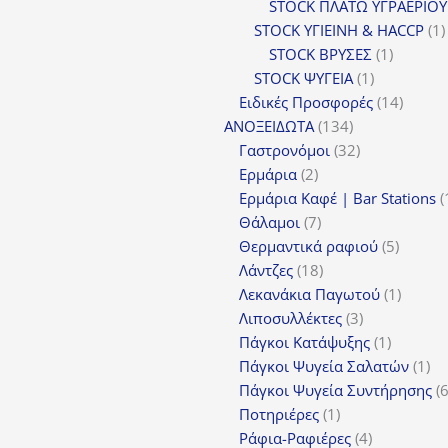
STOCK ΠΛΑΤΩ ΥΓΡΑΕΡΙΟΥ
STOCK ΥΓΙΕΙΝΗ & HACCP
1
1
STOCK ΒΡΥΣΕΣ
1
1
προϊόν
STOCK ΨΥΓΕΙΑ
1
προϊόν
14
Ειδικές Προσφορές
14
134
προϊόν
ΑΝΟΞΕΙΔΩΤΑ
134
προϊόντα
32
Γαστρονόμοι
32
2
προϊόντα
Ερμάρια
2
προϊόντα
Ερμάρια Καφέ | Bar Stations
7
Θάλαμοι
7
προϊόντα
5
Θερμαντικά ραφιού
5
18
προϊόν
Λάντζες
18
προϊόντα
1
Λεκανάκια Παγωτού
1
3
προϊόν
Λιποσυλλέκτες
3
προϊόντα
1
Πάγκοι Κατάψυξης
1
προϊόν
1
Πάγκοι Ψυγεία Σαλατών
1
πρ
Πάγκοι Ψυγεία Συντήρησης
1
Ποτηριέρες
1
προϊόν
4
Ράφια-Ραφιέρες
4