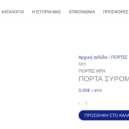
ΚΑΤΑΛΟΓΟΙ
Η ΙΣΤΟΡΙΑ ΜΑΣ
ΕΠΙΚΟΙΝΩΝΙΑ
ΠΡΟΣΦΟΡΈΣ
Αρχική σελίδα
/
ΠΟΡΤΕΣ
Mth
ΠΟΡΤΕΣ MTH
ΠΌΡΤΑ ΣΥΡΌΜ
0,00
€
+ ΦΠΑ
Πόρτα
-
συρόμενη
κατάψυξης
ΠΡΟΣΘΉΚΗ ΣΤΟ ΚΑΛΆ
490LWT
Mth