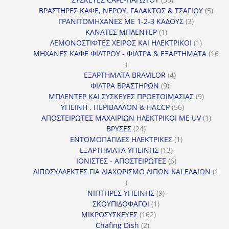
προϊόντα
5
ΒΡΑΣΤΗΡΕΣ ΚΑΦΕ, ΝΕΡΟΥ, ΓΑΛΑΚΤΟΣ & ΤΣΑΓΙΟΥ
5
3
προϊ
ΓΡΑΝΙΤΟΜΗΧΑΝΕΣ ΜΕ 1-2-3 ΚΑΔΟΥΣ
3
1
προϊόντα
ΚΑΝΑΤΕΣ ΜΠΛΕΝΤΕΡ
1
προϊόν
1
ΛΕΜΟΝΟΣΤΙΦΤΕΣ ΧΕΙΡΟΣ ΚΑΙ ΗΛΕΚΤΡΙΚΟΙ
1
προϊόν
ΜΗΧΑΝΕΣ ΚΑΦΕ ΦΙΛΤΡΟΥ - ΦΙΛΤΡΑ & ΕΞΑΡΤΗΜΑΤΑ
16
16
προϊόντα
4
ΕΞΑΡΤΗΜΑΤΑ BRAVILOR
4
9
προϊόντα
ΦΙΛΤΡΑ ΒΡΑΣΤΗΡΩΝ
9
προϊόντα
9
ΜΠΛΕΝΤΕΡ ΚΑΙ ΣΥΣΚΕΥΕΣ ΠΡΟΕΤΟΙΜΑΣΙΑΣ
9
56
προϊόντ
ΥΓΙΕΙΝΗ , ΠΕΡΙΒΑΛΛΟΝ & HACCP
56
προϊόντα
1
ΑΠΟΣΤΕΙΡΩΤΕΣ ΜΑΧΑΙΡΙΩΝ ΗΛΕΚΤΡΙΚΟΙ ΜΕ UV
1
24
προϊό
ΒΡΥΣΕΣ
24
προϊόντα
1
ΕΝΤΟΜΟΠΑΓΙΔΕΣ ΗΛΕΚΤΡΙΚΕΣ
1
13
προϊόν
ΕΞΑΡΤΗΜΑΤΑ ΥΓΙΕΙΝΗΣ
13
προϊόντα
6
ΙΟΝΙΣΤΕΣ - ΑΠΟΣΤΕΙΡΩΤΕΣ
6
προϊόντα
ΛΙΠΟΣΥΛΛΕΚΤΕΣ ΓΙΑ ΔΙΑΧΩΡΙΣΜΟ ΛΙΠΩΝ ΚΑΙ ΕΛΑΙΩΝ
1
1
προϊόν
9
ΝΙΠΤΗΡΕΣ ΥΓΙΕΙΝΗΣ
9
1
προϊόντα
ΣΚΟΥΠΙΔΟΦΑΓΟΙ
1
162
προϊόν
ΜΙΚΡΟΣΥΣΚΕΥΕΣ
162
2
προϊόντα
Chafing Dish
2