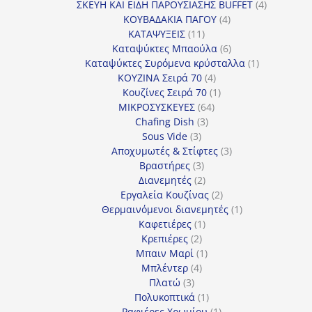
προϊόν
4
ΣΚΕΥΗ ΚΑΙ ΕΙΔΗ ΠΑΡΟΥΣΙΑΣΗΣ BUFFET
4
4
προϊόντα
ΚΟΥΒΑΔΑΚΙΑ ΠΑΓΟΥ
4
11
προϊόντα
ΚΑΤΑΨΥΞΕΙΣ
11
προϊόντα
6
Καταψύκτες Μπαούλα
6
προϊόντα
1
Καταψύκτες Συρόμενα κρύσταλλα
1
4
προϊόν
ΚΟΥΖΙΝΑ Σειρά 70
4
προϊόντα
1
Κουζίνες Σειρά 70
1
64
προϊόν
ΜΙΚΡΟΣΥΣΚΕΥΕΣ
64
3
προϊόντα
Chafing Dish
3
3
προϊόντα
Sous Vide
3
προϊόντα
3
Αποχυμωτές & Στίφτες
3
3
προϊόντα
Βραστήρες
3
προϊόντα
2
Διανεμητές
2
προϊόντα
2
Εργαλεία Κουζίνας
2
προϊόντα
1
Θερμαινόμενοι διανεμητές
1
1
προϊόν
Καφετιέρες
1
2
προϊόν
Κρεπιέρες
2
προϊόντα
1
Μπαιν Μαρί
1
4
προϊόν
Μπλέντερ
4
3
προϊόντα
Πλατώ
3
προϊόντα
1
Πολυκοπτικά
1
προϊόν
1
Ραφιέρες Χρωμίου
1