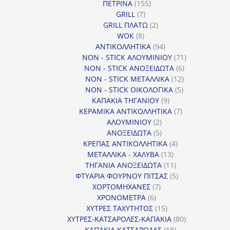
155
ΠΕΤΡΙΝΑ
155
7
προϊόντα
GRILL
7
προϊόντα
2
GRILL ΠΛΑΤΩ
2
8
προϊόντα
WOK
8
προϊόντα
94
ΑΝΤΙΚΟΛΛΗΤΙΚΑ
94
προϊόντα
71
NON - STICK ΑΛΟΥΜΙΝΙΟΥ
71
6
προϊόντα
NON - STICK ΑΝΟΞΕΙΔΩΤΑ
6
12
προϊόντα
NON - STICK ΜΕΤΑΛΛΙΚΑ
12
5
προϊόντα
NON - STICK ΟΙΚΟΛΟΓΙΚΑ
5
9
προϊόντα
ΚΑΠΑΚΙΑ ΤΗΓΑΝΙΟΥ
9
προϊόντα
7
ΚΕΡΑΜΙΚΑ ΑΝΤΙΚΟΛΛΗΤΙΚΑ
7
2
προϊόντα
ΑΛΟΥΜΙΝΙΟΥ
2
προϊόντα
5
ΑΝΟΞΕΙΔΩΤΑ
5
προϊόντα
4
ΚΡΕΠΑΣ ΑΝΤΙΚΟΛΛΗΤΙΚΑ
4
13
προϊόντα
ΜΕΤΑΛΛΙΚΑ - ΧΑΛΥΒΑ
13
προϊόντα
11
ΤΗΓΑΝΙΑ ΑΝΟΞΕΙΔΩΤΑ
11
προϊόντα
5
ΦΤΥΑΡΙΑ ΦΟΥΡΝΟΥ ΠΙΤΣΑΣ
5
7
προϊόντα
ΧΟΡΤΟΜΗΧΑΝΕΣ
7
6
προϊόντα
ΧΡΟΝΟΜΕΤΡΑ
6
προϊόντα
15
ΧΥΤΡΕΣ ΤΑΧΥΤΗΤΟΣ
15
προϊόντα
80
ΧΥΤΡΕΣ-ΚΑΤΣΑΡΟΛΕΣ-ΚΑΠΑΚΙΑ
80
18
προϊόντα
ΚΑΠΑΚΙΑ ΚΑΤΣΑΡΟΛΑΣ
18