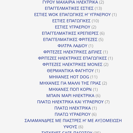
2
προϊόντα
ΓΥΡΟΥ ΜΑΧΑΙΡΙΑ ΗΛΕΚΤΡΙΚΑ
2
13
προϊόντα
ΕΠΑΓΓΕΛΜΑΤΙΚΕΣ ΕΣΤΙΕΣ
13
προϊόντα
1
ΕΣΤΙΕΣ WOK ΕΠΑΓΩΓΙΚΕΣ Η' ΥΓΡΑΕΡΙΟΥ
1
10
προϊόν
ΕΣΤΙΕΣ ΕΠΑΓΩΓΙΚΕΣ
10
2
προϊόντα
ΕΣΤΙΕΣ ΥΓΡΑΕΡΙΟΥ
2
προϊόντα
6
ΕΠΑΓΓΕΛΜΑΤΙΚΕΣ ΚΡΕΠΙΕΡΕΣ
6
5
προϊόντα
ΕΠΑΓΓΕΛΜΑΤΙΚΕΣ ΦΡΙΤΕΖΕΣ
5
1
προϊόντα
ΦΙΛΤΡΑ ΛΑΔΙΟΥ
1
προϊόν
1
ΦΡΙΤΕΖΕΣ ΗΛΕΚΤΡΙΚΕΣ ΔΙΠΛΕΣ
1
προϊόν
1
ΦΡΙΤΕΖΕΣ ΗΛΕΚΤΡΙΚΕΣ ΕΠΑΓΩΓΙΚΕΣ
1
2
προϊόν
ΦΡΙΤΕΖΕΣ ΗΛΕΚΤΡΙΚΕΣ ΜΟΝΕΣ
2
1
προϊόντα
ΘΕΡΜΑΝΤΙΚΑ ΦΑΓΗΤΟΥ
1
11
προϊόν
ΜΗΧΑΝΕΣ HOT DOG
11
προϊόντα
2
ΜΗΧΑΝΕΣ ΓΙΑ ΜΑΛΛΙ ΤΗΣ ΓΡΙΑΣ
2
1
προϊόντα
ΜΗΧΑΝΕΣ ΠΟΠ ΚΟΡΝ
1
προϊόν
6
ΜΠΑΙΝ ΜΑΡΙ ΗΛΕΚΤΡΙΚΑ
6
προϊόντα
7
ΠΛΑΤΩ ΗΛΕΚΤΡΙΚΑ ΚΑΙ ΥΓΡΑΕΡΙΟΥ
7
1
προϊόντα
ΠΛΑΤΩ ΗΛΕΚΤΡΙΚΑ
1
6
προϊόν
ΠΛΑΤΩ ΥΓΡΑΕΡΙΟΥ
6
προϊόντα
ΣΑΛΑΜΑΝΔΡΕΣ ΜΕ ΠΙΑΣΤΡΕΣ Η' ΜΕ ΑΥΞΟΜΕΙΩΣΗ
6
ΥΨΟΥΣ
6
προϊόντα
35
ΣΥΣΚΕΥΕΣ CAFE-ΠΑΓΩΤΟΥ
35