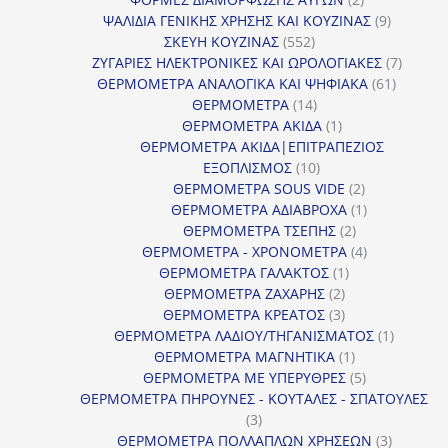
προϊόντα
9
ΨΑΛΙΔΙΑ ΓΕΝΙΚΗΣ ΧΡΗΣΗΣ ΚΑΙ ΚΟΥΖΙΝΑΣ
9
552
προϊόντα
ΣΚΕΥΗ ΚΟΥΖΙΝΑΣ
552
προϊόντα
7
ΖΥΓΑΡΙΕΣ ΗΛΕΚΤΡΟΝΙΚΕΣ ΚΑΙ ΩΡΟΛΟΓΙΑΚΕΣ
7
61
προϊόν
ΘΕΡΜΟΜΕΤΡΑ ΑΝΑΛΟΓΙΚΑ ΚΑΙ ΨΗΦΙΑΚΑ
61
14
προϊόντ
ΘΕΡΜΟΜΕΤΡΑ
14
προϊόντα
1
ΘΕΡΜΟΜΕΤΡΑ ΑΚΙΔΑ
1
προϊόν
ΘΕΡΜΟΜΕΤΡΑ ΑΚΙΔΑ|ΕΠΙΤΡΑΠΕΖΙΟΣ
10
ΕΞΟΠΛΙΣΜΟΣ
10
προϊόντα
2
ΘΕΡΜΟΜΕΤΡΑ SOUS VIDE
2
προϊόντα
1
ΘΕΡΜΟΜΕΤΡΑ ΑΔΙΑΒΡΟΧΑ
1
2
προϊόν
ΘΕΡΜΟΜΕΤΡΑ ΤΣΕΠΗΣ
2
προϊόντα
4
ΘΕΡΜΟΜΕΤΡΑ - ΧΡΟΝΟΜΕΤΡΑ
4
1
προϊόντα
ΘΕΡΜΟΜΕΤΡΑ ΓΑΛΑΚΤΟΣ
1
2
προϊόν
ΘΕΡΜΟΜΕΤΡΑ ΖΑΧΑΡΗΣ
2
προϊόντα
3
ΘΕΡΜΟΜΕΤΡΑ ΚΡΕΑΤΟΣ
3
προϊόντα
1
ΘΕΡΜΟΜΕΤΡΑ ΛΑΔΙΟΥ/ΤΗΓΑΝΙΣΜΑΤΟΣ
1
1
προϊόν
ΘΕΡΜΟΜΕΤΡΑ ΜΑΓΝΗΤΙΚΑ
1
προϊόν
5
ΘΕΡΜΟΜΕΤΡΑ ΜΕ ΥΠΕΡΥΘΡΕΣ
5
προϊόντα
ΘΕΡΜΟΜΕΤΡΑ ΠΗΡΟΥΝΕΣ - ΚΟΥΤΑΛΕΣ - ΣΠΑΤΟΥΛΕΣ
3
3
προϊόντα
3
ΘΕΡΜΟΜΕΤΡΑ ΠΟΛΛΑΠΛΩΝ ΧΡΗΣΕΩΝ
3