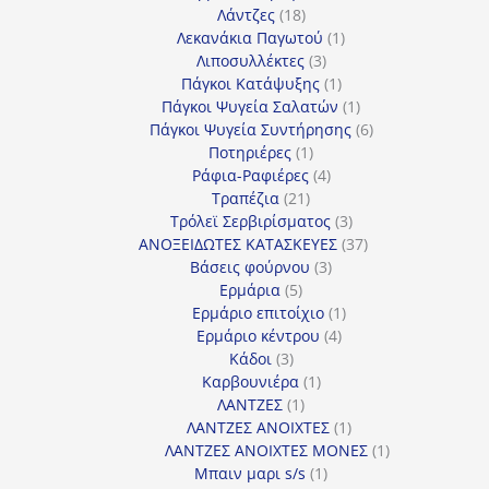
18
προϊόντα
Λάντζες
18
προϊόντα
1
Λεκανάκια Παγωτού
1
3
προϊόν
Λιποσυλλέκτες
3
προϊόντα
1
Πάγκοι Κατάψυξης
1
προϊόν
1
Πάγκοι Ψυγεία Σαλατών
1
προϊόν
6
Πάγκοι Ψυγεία Συντήρησης
6
1
προϊόντα
Ποτηριέρες
1
προϊόν
4
Ράφια-Ραφιέρες
4
21
προϊόντα
Τραπέζια
21
προϊόντα
3
Τρόλεϊ Σερβιρίσματος
3
προϊόντα
37
ΑΝΟΞΕΙΔΩΤΕΣ ΚΑΤΑΣΚΕΥΕΣ
37
3
προϊόντα
Βάσεις φούρνου
3
5
προϊόντα
Ερμάρια
5
προϊόντα
1
Ερμάριο επιτοίχιο
1
4
προϊόν
Ερμάριο κέντρου
4
3
προϊόντα
Κάδοι
3
προϊόντα
1
Καρβουνιέρα
1
1
προϊόν
ΛΑΝΤΖΕΣ
1
προϊόν
1
ΛΑΝΤΖΕΣ ΑΝΟΙΧΤΕΣ
1
προϊόν
1
ΛΑΝΤΖΕΣ ΑΝΟΙΧΤΕΣ ΜΟΝΕΣ
1
1
προϊόν
Μπαιν μαρι s/s
1