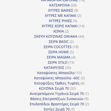
28
προϊόντα
ΚΑΤΣΑΡΟΛΙΑ
28
προϊόντα
9
ΧΥΤΡΕΣ ΒΑΘΙΕΣ
9
προϊόντα
2
ΧΥΤΡΕΣ ΜΕ ΚΑΠΑΚΙ
2
9
προϊόντα
ΧΥΤΡΕΣ ΡΗΧΕΣ
9
προϊόντα
14
ΧΥΤΡΕΣ ΧΩΡΙΣ ΚΑΠΑΚΙ
14
2
προϊόντα
ΧΩΝΙΑ
2
προϊόντα
44
ΣΚΕΥΗ ΚΟΥΖΙΝΑΣ ΟΙΚΙΑΚΑ
44
2
προϊόντα
ΣΕΙΡΑ BASIC
2
προϊόντα
18
ΣΕΙΡΑ COCOTTES
18
5
προϊόντα
ΣΕΙΡΑ HOME
5
προϊόντα
4
ΣΕΙΡΑ MAGMA
4
15
προϊόντα
ΣΕΙΡΑ STILO
15
26
προϊόντα
ΚΑΤΑΨΥΞΕΙΣ
26
προϊόντα
10
Καταψύκτες Μπαούλα
10
προϊόντα
2
Καταψύκτες Μπαούλα -60C
2
4
προϊόντα
Καταψύξεις Όρθιες Τυφλές
4
32
προϊόντα
ΚΟΥΖΙΝΑ Σειρά 70
32
προϊόντα
1
Ανατρεπόμενα Τηγάνια Σειρά 70
1
9
προϊόν
Βάσεις Επιτραπέζιων Συσκευών
9
προϊόντα
2
Επιδαπέδιοι Βραστήρες Σειρά 70
2
3
προϊόντα
Εστίες Σειρά 70
3