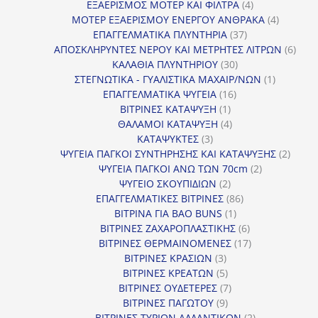
προϊόν
4
ΕΞΑΕΡΙΣΜΟΣ ΜΟΤΕΡ ΚΑΙ ΦΙΛΤΡΑ
4
προϊόντα
4
ΜΟΤΕΡ ΕΞΑΕΡΙΣΜΟΥ ΕΝΕΡΓΟΥ ΑΝΘΡΑΚΑ
4
37
προϊόντ
ΕΠΑΓΓΕΛΜΑΤΙΚΑ ΠΛΥΝΤΗΡΙΑ
37
προϊόντα
6
ΑΠΟΣΚΛΗΡΥΝΤΕΣ ΝΕΡΟΥ ΚΑΙ ΜΕΤΡΗΤΕΣ ΛΙΤΡΩΝ
6
30
προϊ
ΚΑΛΑΘΙΑ ΠΛΥΝΤΗΡΙΟΥ
30
προϊόντα
1
ΣΤΕΓΝΩΤΙΚΑ - ΓΥΑΛΙΣΤΙΚΑ ΜΑΧΑΙΡ/ΝΩΝ
1
16
προϊόν
ΕΠΑΓΓΕΛΜΑΤΙΚΑ ΨΥΓΕΙΑ
16
1
προϊόντα
ΒΙΤΡΙΝΕΣ ΚΑΤΑΨΥΞΗ
1
προϊόν
4
ΘΑΛΑΜΟΙ ΚΑΤΑΨΥΞΗ
4
3
προϊόντα
ΚΑΤΑΨΥΚΤΕΣ
3
προϊόντα
2
ΨΥΓΕΙΑ ΠΑΓΚΟΙ ΣΥΝΤΗΡΗΣΗΣ ΚΑΙ ΚΑΤΑΨΥΞΗΣ
2
2
προϊό
ΨΥΓΕΙΑ ΠΑΓΚΟΙ ΑΝΩ ΤΩΝ 70cm
2
2
προϊόντα
ΨΥΓΕΙΟ ΣΚΟΥΠΙΔΙΩΝ
2
προϊόντα
86
ΕΠΑΓΓΕΛΜΑΤΙΚΕΣ ΒΙΤΡΙΝΕΣ
86
1
προϊόντα
ΒΙΤΡΙΝΑ ΓΙΑ BAO BUNS
1
προϊόν
6
ΒΙΤΡΙΝΕΣ ΖΑΧΑΡΟΠΛΑΣΤΙΚΗΣ
6
προϊόντα
17
ΒΙΤΡΙΝΕΣ ΘΕΡΜΑΙΝΟΜΕΝΕΣ
17
3
προϊόντα
ΒΙΤΡΙΝΕΣ ΚΡΑΣΙΩΝ
3
προϊόντα
5
ΒΙΤΡΙΝΕΣ ΚΡΕΑΤΩΝ
5
προϊόντα
7
ΒΙΤΡΙΝΕΣ ΟΥΔΕΤΕΡΕΣ
7
9
προϊόντα
ΒΙΤΡΙΝΕΣ ΠΑΓΩΤΟΥ
9
προϊόντα
2
ΒΙΤΡΙΝΕΣ ΤΥΡΙΩΝ ΑΛΛΑΝΤΙΚΩΝ
2