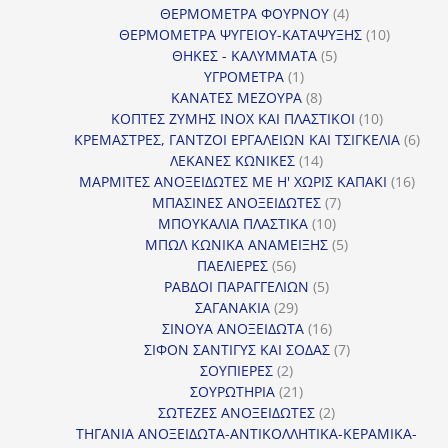
4
προϊόντ
ΘΕΡΜΟΜΕΤΡΑ ΦΟΥΡΝΟΥ
4
προϊόντα
10
ΘΕΡΜΟΜΕΤΡΑ ΨΥΓΕΙΟΥ-ΚΑΤΑΨΥΞΗΣ
10
5
προϊόντα
ΘΗΚΕΣ - ΚΑΛΥΜΜΑΤΑ
5
1
προϊόντα
ΥΓΡΟΜΕΤΡΑ
1
προϊόν
8
ΚΑΝΑΤΕΣ ΜΕΖΟΥΡΑ
8
προϊόντα
10
ΚΟΠΤΕΣ ΖΥΜΗΣ INOX ΚΑΙ ΠΛΑΣΤΙΚΟΙ
10
προϊόντα
6
ΚΡΕΜΑΣΤΡΕΣ, ΓΑΝΤΖΟΙ ΕΡΓΑΛΕΙΩΝ ΚΑΙ ΤΣΙΓΚΕΛΙΑ
6
14
προϊ
ΛΕΚΑΝΕΣ ΚΩΝΙΚΕΣ
14
προϊόντα
16
ΜΑΡΜΙΤΕΣ ΑΝΟΞΕΙΔΩΤΕΣ ΜΕ Η' ΧΩΡΙΣ ΚΑΠΑΚΙ
16
7
προϊ
ΜΠΑΣΙΝΕΣ ΑΝΟΞΕΙΔΩΤΕΣ
7
10
προϊόντα
ΜΠΟΥΚΑΛΙΑ ΠΛΑΣΤΙΚΑ
10
προϊόντα
5
ΜΠΩΛ ΚΩΝΙΚΑ ΑΝΑΜΕΙΞΗΣ
5
56
προϊόντα
ΠΑΕΛΙΕΡΕΣ
56
προϊόντα
5
ΡΑΒΔΟΙ ΠΑΡΑΓΓΕΛΙΩΝ
5
29
προϊόντα
ΣΑΓΑΝΑΚΙΑ
29
προϊόντα
16
ΣΙΝΟΥΑ ΑΝΟΞΕΙΔΩΤΑ
16
προϊόντα
7
ΣΙΦΟΝ ΣΑΝΤΙΓΥΣ ΚΑΙ ΣΟΔΑΣ
7
2
προϊόντα
ΣΟΥΠΙΕΡΕΣ
2
προϊόντα
21
ΣΟΥΡΩΤΗΡΙΑ
21
προϊόντα
2
ΣΩΤΕΖΕΣ ΑΝΟΞΕΙΔΩΤΕΣ
2
προϊόντα
ΤΗΓΑΝΙΑ ΑΝΟΞΕΙΔΩΤΑ-ΑΝΤΙΚΟΛΛΗΤΙΚΑ-ΚΕΡΑΜΙΚΑ-