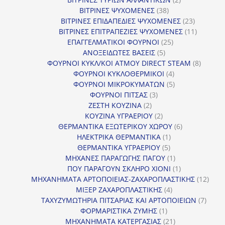
38
προϊόντα
ΒΙΤΡΙΝΕΣ ΨΥΧΟΜΕΝΕΣ
38
προϊόντα
23
ΒΙΤΡΙΝΕΣ ΕΠΙΔΑΠΕΔΙΕΣ ΨΥΧΟΜΕΝΕΣ
23
προϊόντα
11
ΒΙΤΡΙΝΕΣ ΕΠΙΤΡΑΠΕΖΙΕΣ ΨΥΧΟΜΕΝΕΣ
11
25
προϊόντ
ΕΠΑΓΓΕΛΜΑΤΙΚΟΙ ΦΟΥΡΝΟΙ
25
5
προϊόντα
ΑΝΟΞΕΙΔΩΤΕΣ ΒΑΣΕΙΣ
5
προϊόντα
8
ΦΟΥΡΝΟΙ ΚΥΚΛ/ΚΟΙ ΑΤΜΟΥ DIRECT STEAM
8
4
προϊόν
ΦΟΥΡΝΟΙ ΚΥΚΛΟΘΕΡΜΙΚΟΙ
4
προϊόντα
5
ΦΟΥΡΝΟΙ ΜΙΚΡΟΚΥΜΑΤΩΝ
5
3
προϊόντα
ΦΟΥΡΝΟΙ ΠΙΤΣΑΣ
3
2
προϊόντα
ΖΕΣΤΗ ΚΟΥΖΙΝΑ
2
προϊόντα
2
ΚΟΥΖΙΝΑ ΥΓΡΑΕΡΙΟΥ
2
προϊόντα
6
ΘΕΡΜΑΝΤΙΚΑ ΕΞΩΤΕΡΙΚΟΥ ΧΩΡΟΥ
6
1
προϊόντα
ΗΛΕΚΤΡΙΚΑ ΘΕΡΜΑΝΤΙΚΑ
1
5
προϊόν
ΘΕΡΜΑΝΤΙΚΑ ΥΓΡΑΕΡΙΟΥ
5
προϊόντα
1
ΜΗΧΑΝΕΣ ΠΑΡΑΓΩΓΗΣ ΠΑΓΟΥ
1
προϊόν
1
ΠΟΥ ΠΑΡΑΓΟΥΝ ΣΚΛΗΡΟ ΧΙΟΝΙ
1
προϊόν
12
ΜΗΧΑΝΗΜΑΤΑ ΑΡΤΟΠΟΙΕΙΑΣ-ΖΑΧΑΡΟΠΛΑΣΤΙΚΗΣ
12
4
προϊ
ΜΙΞΕΡ ΖΑΧΑΡΟΠΛΑΣΤΙΚΗΣ
4
προϊόντα
7
ΤΑΧΥΖΥΜΩΤΗΡΙΑ ΠΙΤΣΑΡΙΑΣ ΚΑΙ ΑΡΤΟΠΟΙΕΙΩΝ
7
1
προϊό
ΦΟΡΜΑΡΙΣΤΙΚΑ ΖΥΜΗΣ
1
προϊόν
21
ΜΗΧΑΝΗΜΑΤΑ ΚΑΤΕΡΓΑΣΙΑΣ
21