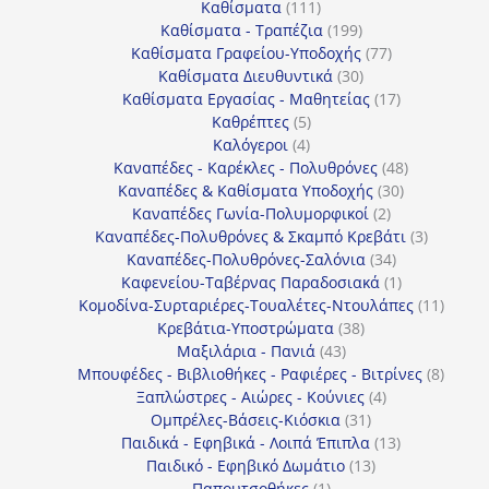
111
προϊόντα
Καθίσματα
111
προϊόντα
199
Καθίσματα - Τραπέζια
199
προϊόντα
77
Καθίσματα Γραφείου-Υποδοχής
77
30
προϊόντα
Καθίσματα Διευθυντικά
30
προϊόντα
17
Καθίσματα Εργασίας - Μαθητείας
17
5
προϊόντα
Καθρέπτες
5
4
προϊόντα
Καλόγεροι
4
προϊόντα
48
Καναπέδες - Καρέκλες - Πολυθρόνες
48
30
προϊόντα
Καναπέδες & Καθίσματα Υποδοχής
30
2
προϊόντα
Καναπέδες Γωνία-Πολυμορφικοί
2
προϊόντα
3
Καναπέδες-Πολυθρόνες & Σκαμπό Κρεβάτι
3
34
προϊόντ
Καναπέδες-Πολυθρόνες-Σαλόνια
34
προϊόντα
1
Καφενείου-Ταβέρνας Παραδοσιακά
1
προϊόν
11
Κομοδίνα-Συρταριέρες-Τουαλέτες-Ντουλάπες
11
38
προϊόν
Κρεβάτια-Υποστρώματα
38
43
προϊόντα
Μαξιλάρια - Πανιά
43
προϊόντα
8
Μπουφέδες - Βιβλιοθήκες - Ραφιέρες - Βιτρίνες
8
4
προϊό
Ξαπλώστρες - Αιώρες - Κούνιες
4
31
προϊόντα
Ομπρέλες-Βάσεις-Κιόσκια
31
προϊόντα
13
Παιδικά - Εφηβικά - Λοιπά Έπιπλα
13
13
προϊόντα
Παιδικό - Εφηβικό Δωμάτιο
13
1
προϊόντα
Παπουτσοθήκες
1