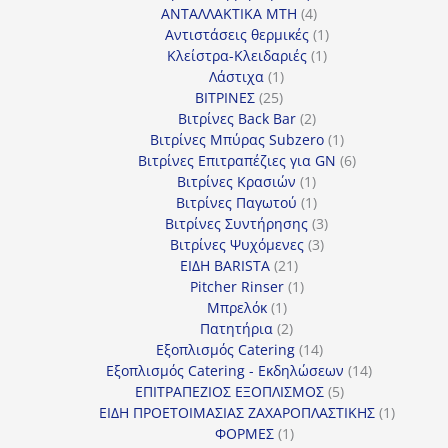
4
προϊόντα
ΑΝΤΑΛΛΑΚΤΙΚΑ MTH
4
προϊόντα
1
Αντιστάσεις θερμικές
1
1
προϊόν
Κλείστρα-Κλειδαριές
1
1
προϊόν
Λάστιχα
1
25
προϊόν
ΒΙΤΡΙΝΕΣ
25
προϊόντα
2
Βιτρίνες Back Bar
2
προϊόντα
1
Βιτρίνες Mπύρας Subzero
1
προϊόν
6
Βιτρίνες Επιτραπέζιες για GN
6
1
προϊόντα
Βιτρίνες Κρασιών
1
προϊόν
1
Βιτρίνες Παγωτού
1
προϊόν
3
Βιτρίνες Συντήρησης
3
3
προϊόντα
Βιτρίνες Ψυχόμενες
3
21
προϊόντα
ΕΙΔΗ BARISTA
21
προϊόντα
1
Pitcher Rinser
1
1
προϊόν
Μπρελόκ
1
προϊόν
2
Πατητήρια
2
προϊόντα
14
Εξοπλισμός Catering
14
προϊόντα
14
Εξοπλισμός Catering - Εκδηλώσεων
14
5
προϊόντα
ΕΠΙΤΡΑΠΕΖΙΟΣ ΕΞΟΠΛΙΣΜΟΣ
5
προϊόντα
1
ΕΙΔΗ ΠΡΟΕΤΟΙΜΑΣΙΑΣ ΖΑΧΑΡΟΠΛΑΣΤΙΚΗΣ
1
1
προϊόν
ΦΟΡΜΕΣ
1