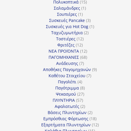
προϊόν
15
Πολυκοπτικά
15
1
προϊόντα
Σαλαμάνδρες
1
1
προϊόν
Σουπιέρες
1
προϊόν
3
Συσκευές Pancake
3
προϊόντα
1
Συσκευές για Hot Dog
1
2
προϊόν
Ταχυζυμωτήρια
2
12
προϊόντα
Τοστιέρες
12
12
προϊόντα
Φριτέζες
12
προϊόντα
12
ΝΕΑ ΠΡΟΪΟΝΤΑ
12
προϊόντα
68
ΠΑΓΟΜΗΧΑΝΕΣ
68
7
προϊόντα
Ανάδευσης
7
προϊόντα
9
Αποθήκες Παγομηχανών
9
7
προϊόντα
Καθέτου Στοιχείου
7
4
προϊόντα
Παγολέπι
4
προϊόντα
8
Παγότριμμα
8
27
προϊόντα
Ψεκασμού
27
57
προϊόντα
ΠΛΥΝΤΗΡΙΑ
57
προϊόντα
2
Αφαλατωτές
2
προϊόντα
2
Βάσεις Πλυντηρίων
2
προϊόντα
18
Εμπρόσθιας Φόρτωσης
18
προϊόντα
12
Εξαρτήματα Πλυντηρίων
12
15
προϊόντα
Καλάθια Πλυντηρίων
15