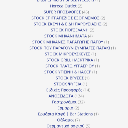
2
προϊόν
Horeca Outlet
2
προϊόντα
46
SUPER ΠΡΟΣΦΟΡΕΣ
46
προϊόντα
2
STOCK ΕΠΙΤΡΑΠΕΖΙΟΣ ΕΞΟΠΛΙΣΜΟΣ
2
προϊόντα
2
STOCK ΣΚΕΥΗ & ΕΙΔΗ ΠΑΡΟΥΣΙΑΣΗΣ
2
2
προϊόντα
STOCK ΠΟΡΣΕΛΑΝΗ
2
4
προϊόντα
STOCK ΜΗΧΑΝΗΜΑΤΑ
4
προϊόντα
1
STOCK ΜΗΧΑΝΕΣ ΠΑΡΑΓΩΓΗΣ ΠΑΓΟΥ
1
προϊόν
1
STOCK ΠΟΥ ΠΑΡΑΓΟΥΝ ΣΥΜΠΑΓΕΣ ΠΑΓΑΚΙ
1
1
προϊόν
STOCK ΜΙΚΡΟΣΥΣΚΕΥΕΣ
1
προϊόν
1
STOCK GRILL ΗΛΕΚΤΡΙΚΑ
1
προϊόν
1
STOCK ΠΛΑΤΩ ΥΓΡΑΕΡΙΟΥ
1
1
προϊόν
STOCK ΥΓΙΕΙΝΗ & HACCP
1
1
προϊόν
STOCK ΒΡΥΣΕΣ
1
1
προϊόν
STOCK ΨΥΓΕΙΑ
1
προϊόν
14
Ειδικές Προσφορές
14
134
προϊόντα
ΑΝΟΞΕΙΔΩΤΑ
134
προϊόντα
32
Γαστρονόμοι
32
2
προϊόντα
Ερμάρια
2
προϊόντα
1
Ερμάρια Καφέ | Bar Stations
1
7
προϊόν
Θάλαμοι
7
προϊόντα
5
Θερμαντικά ραφιού
5