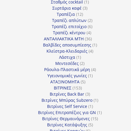
προϊόν
1
Σταθμός cocktail
1
3
προϊόν
Συρτάρια καφέ
3
12
προϊόντα
Τραπέζια
12
προϊόντα
2
Τραπέζι απλύτων
2
προϊόντα
6
Τραπέζι επιτοίχιο
6
4
προϊόντα
Τραπέζι κέντρου
4
προϊόντα
36
ΑΝΤΑΛΛΑΚΤΙΚΑ MTH
36
προϊόντα
1
Βαλβίδες αποσυμπίεσης
1
4
προϊόν
Κλείστρα-Κλειδαριές
4
1
προϊόντα
Λάστιχα
1
προϊόν
2
Μεντεσέδες
2
προϊόντα
4
Ράουλα-Πλαστικά μέρη
4
1
προϊόντα
Υγειονομικές γωνίες
1
5
προϊόν
ΑΤΑΞΙΝΟΜΗΤΑ
5
153
προϊόντα
ΒΙΤΡΙΝΕΣ
153
προϊόντα
3
Βιτρίνες Back Bar
3
προϊόντα
1
Βιτρίνες Mπύρας Subzero
1
1
προϊόν
Βιτρίνες Self Service
1
προϊόν
1
Βιτρίνες Επιτραπέζιες για GN
1
15
προϊόν
Βιτρίνες Θερμαινόμενες
15
5
προϊόντα
Βιτρίνες Κατάψυξης
5
6
προϊόντα
Βιτρίνες Κρασιών
6