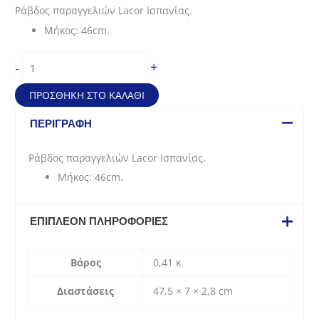
price
τρέχουσα
Ράβδος παραγγελιών Lacor Ισπανίας.
was:
τιμή
Μήκος: 46cm.
15,60€.
είναι:
11,70€.
Ράβδος
+
-
παραγγελιών
(46
ΠΡΟΣΘΉΚΗ ΣΤΟ ΚΑΛΆΘΙ
cm)
ποσότητα
ΠΕΡΙΓΡΑΦΉ
Ράβδος παραγγελιών Lacor Ισπανίας.
Μήκος: 46cm.
ΕΠΙΠΛΈΟΝ ΠΛΗΡΟΦΟΡΊΕΣ
Βάρος
0,41 κ.
Διαστάσεις
47,5 × 7 × 2,8 cm