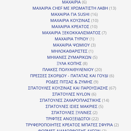
προϊόντα
6
ΜΑΧΑΙΡΙΑ
6
προϊόντα
13
ΜΑΧΑΙΡΙΑ CHEF ΜΕ ΧΡΩΜΑΤΙΣΤΗ ΛΑΒΗ
13
16
προϊόντ
ΜΑΧΑΙΡΙΑ ΓΙΑ SUSHI
16
προϊόντα
10
ΜΑΧΑΙΡΙΑ ΚΟΥΖΙΝΑΣ
10
10
προϊόντα
ΜΑΧΑΙΡΙΑ ΚΡΕΑΤΟΣ
10
προϊόντα
7
ΜΑΧΑΙΡΙΑ ΞΕΚΟΚΚΑΛΙΣΜΑΤΟΣ
7
1
προϊόντα
ΜΑΧΑΙΡΙΑ ΤΥΡΙΟΥ
1
προϊόν
3
ΜΑΧΑΙΡΙΑ ΨΩΜΙΟΥ
3
1
προϊόντα
ΜΗΛΟΚΑΘΑΡΙΣΤΕΣ
1
προϊόν
5
ΜΗΧΑΝΕΣ ΖΥΜΑΡΙΚΩΝ
5
8
προϊόντα
ΞΥΛΑ ΚΟΠΗΣ
8
προϊόντα
20
ΠΛΑΚΕΣ ΠΟΛΥΑΙΘΥΛΕΝΙΟΥ
20
προϊόντα
6
ΠΡΕΣΣΕΣ ΣΚΟΡΔΟΥ - ΠΑΤΑΤΑΣ ΚΑΙ ΓΟΥΔΙ
6
9
προϊόντα
ΡΟΔΕΣ ΠΙΤΣΑΣ & ΖΥΜΗΣ
9
προϊόντα
67
ΣΠΑΤΟΥΛΕΣ ΚΟΥΖΙΝΑΣ ΚΑΙ ΠΑΡΟΥΣΙΑΣΗΣ
67
6
προϊόντ
ΣΠΑΤΟΥΛΕΣ NYLON
6
προϊόντα
14
ΣΠΑΤΟΥΛΕΣ ΖΑΧΑΡΟΠΛΑΣΤΙΚΗΣ
14
5
προϊόντα
ΣΠΑΤΟΥΛΕΣ ΙΣΙΕΣ ΜΑΚΡΙΕΣ
5
2
προϊόντα
ΣΠΑΤΟΥΛΕΣ ΞΥΛΙΝΕΣ
2
προϊόντα
22
ΤΡΙΦΤΕΣ ΑΝΟΞΕΙΔΩΤΟΙ
22
προϊόντα
2
ΤΡΥΦΕΡΟΠΟΙΗΤΕΣ ΚΡΕΑΤΟΣ ΜΠΑΤΕΣ ΣΦΥΡΙΑ
2
2
προϊόν
ΦΟΡΜΕΣ ΔΙΑΜΟΡΦΩΣΗΣ ΑΥΓΩΝ
2