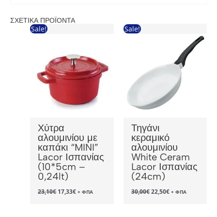
ΣΧΕΤΙΚΆ ΠΡΟΪΌΝΤΑ
Sale!
Sale!
Χύτρα
Τηγάνι
αλουμινίου με
κεραμικό
καπάκι “MINI”
αλουμινίου
Lacor Ισπανίας
White Ceram
(10*5cm –
Lacor Ισπανίας
0,24lt)
(24cm)
Original
Η
Original
Η
23,10
€
17,33
€
30,00
€
22,50
€
+ ΦΠΑ
+ ΦΠΑ
price
τρέχουσα
price
τρέχουσα
was:
τιμή
was:
τιμή
23,10€.
είναι:
30,00€.
είναι: