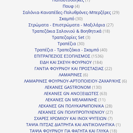
4
προϊόν
Πουφ
4
προϊόντα
29
Σαλόνια-Καναπέδες-Πολυθρόνες-Μπερζέρες
29
30
προϊόν
Σκαμπό
30
προϊόντα
27
Στρώματα - Επιστρώματα - Μαξιλάρια
27
18
προϊόντα
Τραπεζάκια Σαλονιού & Βοηθητικά
18
3
προϊόντα
Τραπεζαρίες Set
3
30
προϊόντα
Τραπέζια
30
προϊόντα
40
Τραπέζια - Τραπεζάκια - Σκαμπό
40
1536
προϊόντα
ΕΠΙΤΡΑΠΕΖΙΟΣ ΕΞΟΠΛΙΣΜΟΣ
1536
184
προϊόντα
ΕΙΔΗ ΚΑΙ ΣΚΕΥΗ ΦΟΥΡΝΟΥ
184
προϊόντα
22
ΓΑΝΤΙΑ ΦΟΥΡΝΟΥ ΚΑΙ ΠΡΟΣΤΑΣΙΑΣ
22
6
προϊόντα
ΛΑΜΑΡΙΝΕΣ
6
προϊόντα
6
ΛΑΜΑΡΙΝΕΣ ΦΟΥΡΝΟΥ-ΑΡΤΟΠΟΙΕΙΟΥ-ΖΑΧΑΡ/ΚΗΣ
6
130
προ
ΛΕΚΑΝΕΣ GASTRONOM
130
προϊόντα
63
ΛΕΚΑΝΕΣ GN ΑΝΟΞΕΙΔΩΤΕΣ
63
11
προϊόντα
ΛΕΚΑΝΕΣ GN ΜΕΛΑΜΙΝΗΣ
11
προϊόντα
28
ΛΕΚΑΝΕΣ GN ΠΟΛΥΚΑΡΜΠΟΝΙΚΑ
28
προϊόντα
27
ΛΕΚΑΝΕΣ GN ΠΟΛΥΠΡΟΠΥΛΕΝΙΟΥ
27
7
προϊόντα
ΣΧΑΡΕΣ ΧΡΩΜΙΟΥ ΚΑΙ INOX ΨΥΓΕΙΩΝ
7
προϊόντα
1
ΤΑΨΙΑ ΠΙΤΣΑΣ ΔΙΑΤΡΗΤΑ ΚΑΙ ΑΝΤΙΚΟΛΛΗΤΙΚΑ
1
18
προϊόν
ΤΑΨΙΑ ΦΟΥΡΝΟΥ ΓΙΑ ΦΑΓΗΤΑ ΚΑΙ ΓΛΥΚΑ
18