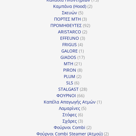
2
προϊόντα
Καμπάνα (Hood)
2
5
προϊόντα
Σκευών
5
προϊόντα
3
ΠΟΡΤΕΣ MTH
3
προϊόντα
92
ΠΡΟΜΗΘΕΥΤΕΣ
92
2
προϊόντα
ARISTARCO
2
3
προϊόντα
EFFEUNO
3
4
προϊόντα
FRIGUS
4
προϊόντα
1
GALORE
1
προϊόν
17
GIADOS
17
21
προϊόντα
MTH
21
προϊόντα
8
PIRON
8
2
προϊόντα
PLUM
2
6
προϊόντα
SLS
6
προϊόντα
28
STALGAST
28
66
προϊόντα
ΦΟΥΡΝΟΙ
66
προϊόντα
1
Καπέλα Απαγωγής Ατμών
1
5
προϊόν
Λαμαρίνες
5
6
προϊόντα
Στόφες
6
προϊόντα
3
Σχάρες
3
προϊόντα
2
Φούρνοι Combi
2
προϊόντα
2
Φούρνοι Combi Steamer (Ατμού)
2