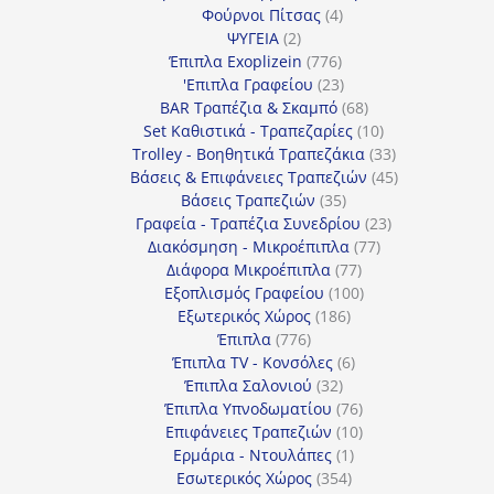
4
προϊόντα
Φούρνοι Πίτσας
4
2
προϊόντα
ΨΥΓΕΙΑ
2
προϊόντα
776
Έπιπλα Exoplizein
776
προϊόντα
23
'Επιπλα Γραφείου
23
προϊόντα
68
BAR Τραπέζια & Σκαμπό
68
προϊόντα
10
Set Καθιστικά - Τραπεζαρίες
10
προϊόντα
33
Trolley - Βοηθητικά Τραπεζάκια
33
προϊόντα
45
Βάσεις & Επιφάνειες Τραπεζιών
45
35
προϊόντα
Βάσεις Τραπεζιών
35
προϊόντα
23
Γραφεία - Τραπέζια Συνεδρίου
23
77
προϊόντα
Διακόσμηση - Μικροέπιπλα
77
77
προϊόντα
Διάφορα Μικροέπιπλα
77
προϊόντα
100
Εξοπλισμός Γραφείου
100
186
προϊόντα
Εξωτερικός Χώρος
186
776
προϊόντα
Έπιπλα
776
προϊόντα
6
Έπιπλα TV - Κονσόλες
6
32
προϊόντα
Έπιπλα Σαλονιού
32
προϊόντα
76
Έπιπλα Υπνοδωματίου
76
10
προϊόντα
Επιφάνειες Τραπεζιών
10
1
προϊόντα
Ερμάρια - Ντουλάπες
1
354
προϊόν
Εσωτερικός Χώρος
354