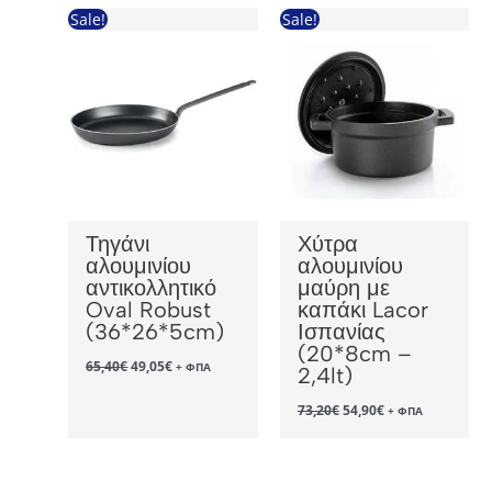
17,33€.
22,50€.
Sale!
Sale!
Τηγάνι
Χύτρα
αλουμινίου
αλουμινίου
αντικολλητικό
μαύρη με
Oval Robust
καπάκι Lacor
(36*26*5cm)
Ισπανίας
(20*8cm –
Original
Η
65,40
€
49,05
€
+ ΦΠΑ
2,4lt)
price
τρέχουσα
was:
τιμή
Original
Η
73,20
€
54,90
€
+ ΦΠΑ
65,40€.
είναι:
price
τρέχουσα
49,05€.
was:
τιμή
73,20€.
είναι:
54,90€.