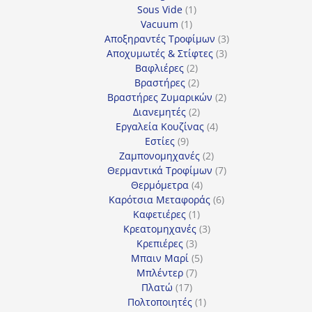
1
προϊόντα
Sous Vide
1
1
προϊόν
Vacuum
1
προϊόν
3
Αποξηραντές Τροφίμων
3
3
προϊόντα
Αποχυμωτές & Στίφτες
3
2
προϊόντα
Βαφλιέρες
2
προϊόντα
2
Βραστήρες
2
προϊόντα
2
Βραστήρες Ζυμαρικών
2
2
προϊόντα
Διανεμητές
2
προϊόντα
4
Εργαλεία Κουζίνας
4
9
προϊόντα
Εστίες
9
προϊόντα
2
Ζαμπονομηχανές
2
προϊόντα
7
Θερμαντικά Τροφίμων
7
4
προϊόντα
Θερμόμετρα
4
προϊόντα
6
Καρότσια Μεταφοράς
6
1
προϊόντα
Καφετιέρες
1
προϊόν
3
Κρεατομηχανές
3
3
προϊόντα
Κρεπιέρες
3
προϊόντα
5
Μπαιν Μαρί
5
7
προϊόντα
Μπλέντερ
7
17
προϊόντα
Πλατώ
17
προϊόντα
1
Πολτοποιητές
1