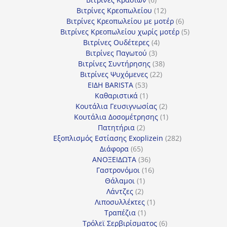
προϊόντα
12
Βιτρίνες Κρεοπωλείου
12
προϊόντα
6
Βιτρίνες Κρεοπωλείου με μοτέρ
6
προϊόντα
5
Βιτρίνες Κρεοπωλείου χωρίς μοτέρ
5
4
προϊόντα
Βιτρίνες Ουδέτερες
4
3
προϊόντα
Βιτρίνες Παγωτού
3
προϊόντα
38
Βιτρίνες Συντήρησης
38
22
προϊόντα
Βιτρίνες Ψυχόμενες
22
53
προϊόντα
ΕΙΔΗ BARISTA
53
προϊόντα
1
Καθαριστικά
1
προϊόν
2
Κουτάλια Γευσιγνωσίας
2
προϊόντα
1
Κουτάλια Δοσομέτρησης
1
2
προϊόν
Πατητήρια
2
προϊόντα
282
Εξοπλισμός Εστίασης Exoplizein
282
65
προϊόντα
Διάφορα
65
προϊόντα
36
ΑΝΟΞΕΙΔΩΤΑ
36
προϊόντα
16
Γαστρονόμοι
16
1
προϊόντα
Θάλαμοι
1
2
προϊόν
Λάντζες
2
προϊόντα
1
Λιποσυλλέκτες
1
1
προϊόν
Τραπέζια
1
προϊόν
6
Τρόλεϊ Σερβιρίσματος
6