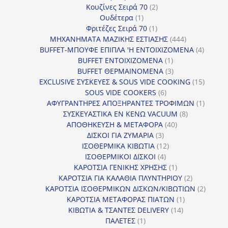
προϊόντα
2
Κουζίνες Σειρά 70
2
1
προϊόντα
Ουδέτερα
1
προϊόν
1
Φριτέζες Σειρά 70
1
προϊόν
444
ΜΗΧΑΝΗΜΑΤΑ ΜΑΖΙΚΗΣ ΕΣΤΙΑΣΗΣ
444
προϊόντα
4
BUFFET-ΜΠΟΥΦΕ ΕΠΙΠΛΑ 'Η ΕΝΤΟΙΧΙΖΟΜΕΝΑ
4
1
προϊόν
BUFFET ΕΝΤΟΙΧΙΖΟΜΕΝΑ
1
προϊόν
3
BUFFET ΘΕΡΜΑΙΝΟΜΕΝΑ
3
προϊόντα
15
EXCLUSIVE ΣΥΣΚΕΥΕΣ & SOUS VIDE COOKING
15
6
προϊόν
SOUS VIDE COOKERS
6
προϊόντα
1
ΑΦΥΓΡΑΝΤΗΡΕΣ ΑΠΟΞΗΡΑΝΤΕΣ ΤΡΟΦΙΜΩΝ
1
8
προϊόν
ΣΥΣΚΕΥΑΣΤΙΚΑ ΕΝ ΚΕΝΩ VACUUM
8
40
προϊόντα
ΑΠΟΘΗΚΕΥΣΗ & ΜΕΤΑΦΟΡΑ
40
3
προϊόντα
ΔΙΣΚΟΙ ΓΙΑ ΖΥΜΑΡΙΑ
3
προϊόντα
12
ΙΣΟΘΕΡΜΙΚΑ ΚΙΒΩΤΙΑ
12
4
προϊόντα
ΙΣΟΘΕΡΜΙΚΟΙ ΔΙΣΚΟΙ
4
προϊόντα
1
ΚΑΡΟΤΣΙΑ ΓΕΝΙΚΗΣ ΧΡΗΣΗΣ
1
προϊόν
2
ΚΑΡΟΤΣΙΑ ΓΙΑ ΚΑΛΑΘΙΑ ΠΛΥΝΤΗΡΙΟΥ
2
προϊόντα
2
ΚΑΡΟΤΣΙΑ ΙΣΟΘΕΡΜΙΚΩΝ ΔΙΣΚΩΝ/ΚΙΒΩΤΙΩΝ
2
1
προϊόν
ΚΑΡΟΤΣΙΑ ΜΕΤΑΦΟΡΑΣ ΠΙΑΤΩΝ
1
14
προϊόν
ΚΙΒΩΤΙΑ & ΤΣΑΝΤΕΣ DELIVERY
14
1
προϊόντα
ΠΑΛΕΤΕΣ
1