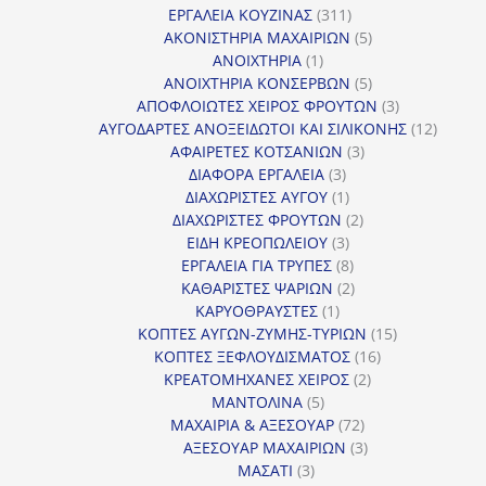
311
προϊόντ
ΕΡΓΑΛΕΙΑ ΚΟΥΖΙΝΑΣ
311
προϊόντα
5
ΑΚΟΝΙΣΤΗΡΙΑ ΜΑΧΑΙΡΙΩΝ
5
1
προϊόντα
ΑΝΟΙΧΤΗΡΙΑ
1
προϊόν
5
ΑΝΟΙΧΤΗΡΙΑ ΚΟΝΣΕΡΒΩΝ
5
προϊόντα
3
ΑΠΟΦΛΟΙΩΤΕΣ ΧΕΙΡΟΣ ΦΡΟΥΤΩΝ
3
προϊόντα
12
ΑΥΓΟΔΑΡΤΕΣ ΑΝΟΞΕΙΔΩΤΟΙ ΚΑΙ ΣΙΛΙΚΟΝΗΣ
12
3
προϊόν
ΑΦΑΙΡΕΤΕΣ ΚΟΤΣΑΝΙΩΝ
3
3
προϊόντα
ΔΙΑΦΟΡΑ ΕΡΓΑΛΕΙΑ
3
προϊόντα
1
ΔΙΑΧΩΡΙΣΤΕΣ ΑΥΓΟΥ
1
προϊόν
2
ΔΙΑΧΩΡΙΣΤΕΣ ΦΡΟΥΤΩΝ
2
3
προϊόντα
ΕΙΔΗ ΚΡΕΟΠΩΛΕΙΟΥ
3
προϊόντα
8
ΕΡΓΑΛΕΙΑ ΓΙΑ ΤΡΥΠΕΣ
8
προϊόντα
2
ΚΑΘΑΡΙΣΤΕΣ ΨΑΡΙΩΝ
2
1
προϊόντα
ΚΑΡΥΟΘΡΑΥΣΤΕΣ
1
προϊόν
15
ΚΟΠΤΕΣ ΑΥΓΩΝ-ΖΥΜΗΣ-ΤΥΡΙΩΝ
15
16
προϊόντα
ΚΟΠΤΕΣ ΞΕΦΛΟΥΔΙΣΜΑΤΟΣ
16
2
προϊόντα
ΚΡΕΑΤΟΜΗΧΑΝΕΣ ΧΕΙΡΟΣ
2
5
προϊόντα
ΜΑΝΤΟΛΙΝΑ
5
προϊόντα
72
ΜΑΧΑΙΡΙΑ & ΑΞΕΣΟΥΑΡ
72
προϊόντα
3
ΑΞΕΣΟΥΑΡ ΜΑΧΑΙΡΙΩΝ
3
3
προϊόντα
ΜΑΣΑΤΙ
3