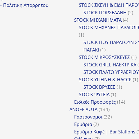
– Πολιτικη Απορρητου
STOCK ΣΚΕΥΗ & ΕΙΔΗ ΠΑΡΟ
2
STOCK ΠΟΡΣΕΛΑΝΗ
2
4
πρ
STOCK ΜΗΧΑΝΗΜΑΤΑ
4
προϊ
STOCK ΜΗΧΑΝΕΣ ΠΑΡΑΓΩΓ
1
1
προϊόν
STOCK ΠΟΥ ΠΑΡΑΓΟΥΝ Σ
1
ΠΑΓΑΚΙ
1
προϊόν
1
STOCK ΜΙΚΡΟΣΥΣΚΕΥΕΣ
1
π
STOCK GRILL ΗΛΕΚΤΡΙΚΑ
STOCK ΠΛΑΤΩ ΥΓΡΑΕΡΙΟΥ
STOCK ΥΓΙΕΙΝΗ & HACCP
1
1
STOCK ΒΡΥΣΕΣ
1
1
προϊόν
STOCK ΨΥΓΕΙΑ
1
προϊόν
14
Ειδικές Προσφορές
14
134
προϊόν
ΑΝΟΞΕΙΔΩΤΑ
134
προϊόντα
32
Γαστρονόμοι
32
2
προϊόντα
Ερμάρια
2
προϊόντα
Ερμάρια Καφέ | Bar Stations
7