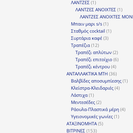
1
προϊόν
ΛΑΝΤΖΕΣ
1
προϊόν
1
ΛΑΝΤΖΕΣ ΑΝΟΙΧΤΕΣ
1
προϊ
ΛΑΝΤΖΕΣ ΑΝΟΙΧΤΕΣ ΜΟΝ
1
Μπαιν μαρι s/s
1
προϊόν
1
Σταθμός cocktail
1
3
προϊόν
Συρτάρια καφέ
3
12
προϊόντα
Τραπέζια
12
προϊόντα
2
Τραπέζι απλύτων
2
προϊόν
6
Τραπέζι επιτοίχιο
6
4
προϊόν
Τραπέζι κέντρου
4
προϊόντ
36
ΑΝΤΑΛΛΑΚΤΙΚΑ MTH
36
προϊόντ
1
Βαλβίδες αποσυμπίεσης
1
4
πρ
Κλείστρα-Κλειδαριές
4
1
προϊόν
Λάστιχα
1
προϊόν
2
Μεντεσέδες
2
προϊόντα
4
Ράουλα-Πλαστικά μέρη
4
1
προ
Υγειονομικές γωνίες
1
5
προϊόν
ΑΤΑΞΙΝΟΜΗΤΑ
5
153
προϊόντα
ΒΙΤΡΙΝΕΣ
153