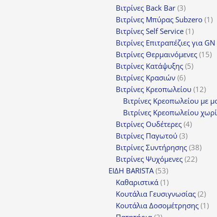
προϊόντα
3
Βιτρίνες Back Bar
3
προϊόντα
1
Βιτρίνες Mπύρας Subzero
1
1
π
Βιτρίνες Self Service
1
προϊόν
Βιτρίνες Επιτραπέζιες για GN
1
Βιτρίνες Θερμαινόμενες
15
5
π
Βιτρίνες Κατάψυξης
5
6
προϊόν
Βιτρίνες Κρασιών
6
προϊόντα
12
Βιτρίνες Κρεοπωλείου
12
προ
Βιτρίνες Κρεοπωλείου με μ
Βιτρίνες Κρεοπωλείου χωρί
4
Βιτρίνες Ουδέτερες
4
3
προϊόν
Βιτρίνες Παγωτού
3
προϊόντα
38
Βιτρίνες Συντήρησης
38
22
προϊ
Βιτρίνες Ψυχόμενες
22
53
προϊό
ΕΙΔΗ BARISTA
53
προϊόντα
1
Καθαριστικά
1
προϊόν
2
Κουτάλια Γευσιγνωσίας
2
προ
1
Κουτάλια Δοσομέτρησης
1
2
πρ