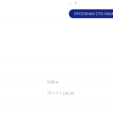
-
παραγγελιών
(76cm)
ΠΡΟΣΘΉΚΗ ΣΤΟ ΚΑΛΆ
ποσότητα
0,68 κ.
77 × 7 × 2,8 cm