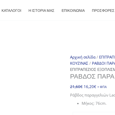
ΚΑΤΑΛΟΓΟΙ
Η ΙΣΤΟΡΙΑ ΜΑΣ
ΕΠΙΚΟΙΝΩΝΙΑ
ΠΡΟΣΦΟΡΈΣ
Αρχική σελίδα
/
ΕΠΙΤΡΑΠ
ΚΟΥΖΙΝΑΣ
/
ΡΑΒΔΟΙ ΠΑΡ
ΕΠΙΤΡΑΠΕΖΙΟΣ ΕΞΟΠΛΙΣ
ΡΆΒΔΟΣ ΠΑΡΑ
Original
Η
21,60
€
16,20
€
+ ΦΠΑ
price
τρέχουσα
Ράβδος παραγγελιών Lac
was:
τιμή
Μήκος: 76cm.
21,60€.
είναι:
16,20€.
Ράβδος