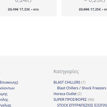
0,24lt)
– 0,25lt)
Original
Η
Original
Η
23,10
€
17,33
€
23,00
€
17,25
€
+ ΦΠΑ
+ Φ
price
τρέχουσα
price
τρέ
was:
τιμή
was:
τιμ
23,10€.
είναι:
23,00€.
είν
17,33€.
17,
ι
Κατηγορίες
1
(Επισκευης)
BLAST CHILLERS
1
προϊόν
ροϊοντων
Blast Chillers / Shock Freezers
2
ωμης
Horeca Outlet
2
προϊόντα
46
τολης
SUPER ΠΡΟΣΦΟΡΕΣ
46
προϊόντ
γελιας
STOCK ΕΠΙΤΡΑΠΕΖΙΟΣ ΕΞΟΠΛ