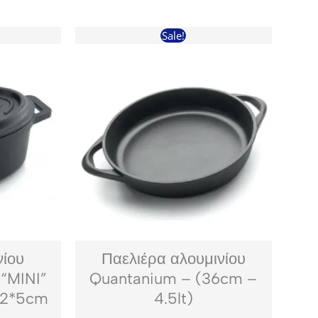
Sale!
νίου
Παελιέρα αλουμινίου
 “MINI”
Quantanium – (36cm –
(12*5cm
4.5lt)