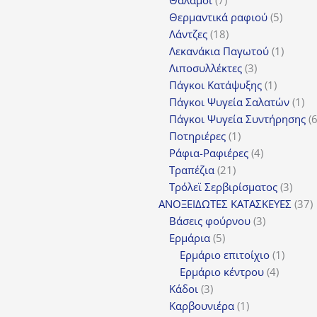
Θάλαμοι
7
προϊόντα
5
Θερμαντικά ραφιού
5
18
προϊόν
Λάντζες
18
προϊόντα
1
Λεκανάκια Παγωτού
1
3
προϊόν
Λιποσυλλέκτες
3
προϊόντα
1
Πάγκοι Κατάψυξης
1
προϊόν
1
Πάγκοι Ψυγεία Σαλατών
1
πρ
Πάγκοι Ψυγεία Συντήρησης
1
Ποτηριέρες
1
προϊόν
4
Ράφια-Ραφιέρες
4
21
προϊόντα
Τραπέζια
21
προϊόντα
3
Τρόλεϊ Σερβιρίσματος
3
προϊ
3
ΑΝΟΞΕΙΔΩΤΕΣ ΚΑΤΑΣΚΕΥΕΣ
37
3
π
Βάσεις φούρνου
3
5
προϊόντα
Ερμάρια
5
προϊόντα
1
Ερμάριο επιτοίχιο
1
4
προϊόν
Ερμάριο κέντρου
4
3
προϊόντ
Κάδοι
3
προϊόντα
1
Καρβουνιέρα
1