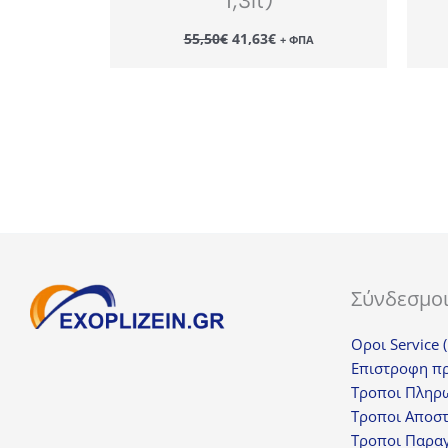
1,3lt)
Original
Η
55,50
€
41,63
€
+ ΦΠΑ
price
τρέχουσα
was:
τιμή
55,50€.
είναι:
41,63€.
Σύνδεσμο
Οροι Service 
Επιστροφη π
Τροποι Πληρ
Τροποι Αποσ
Τροποι Παραγ