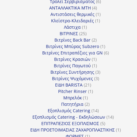
προϊόν
6
Τρόλεϊ Σερβιρίσματος
6
4
προϊόντα
ΑΝΤΑΛΛΑΚΤΙΚΑ MTH
4
προϊόντα
1
Αντιστάσεις θερμικές
1
1
προϊόν
Κλείστρα-Κλειδαριές
1
1
προϊόν
Λάστιχα
1
25
προϊόν
ΒΙΤΡΙΝΕΣ
25
προϊόντα
2
Βιτρίνες Back Bar
2
προϊόντα
1
Βιτρίνες Mπύρας Subzero
1
προϊόν
6
Βιτρίνες Επιτραπέζιες για GN
6
1
προϊόντα
Βιτρίνες Κρασιών
1
προϊόν
1
Βιτρίνες Παγωτού
1
προϊόν
3
Βιτρίνες Συντήρησης
3
3
προϊόντα
Βιτρίνες Ψυχόμενες
3
21
προϊόντα
ΕΙΔΗ BARISTA
21
προϊόντα
1
Pitcher Rinser
1
1
προϊόν
Μπρελόκ
1
προϊόν
2
Πατητήρια
2
προϊόντα
14
Εξοπλισμός Catering
14
προϊόντα
14
Εξοπλισμός Catering - Εκδηλώσεων
14
5
προϊόντα
ΕΠΙΤΡΑΠΕΖΙΟΣ ΕΞΟΠΛΙΣΜΟΣ
5
προϊόντα
1
ΕΙΔΗ ΠΡΟΕΤΟΙΜΑΣΙΑΣ ΖΑΧΑΡΟΠΛΑΣΤΙΚΗΣ
1
1
προϊόν
ΦΟΡΜΕΣ
1