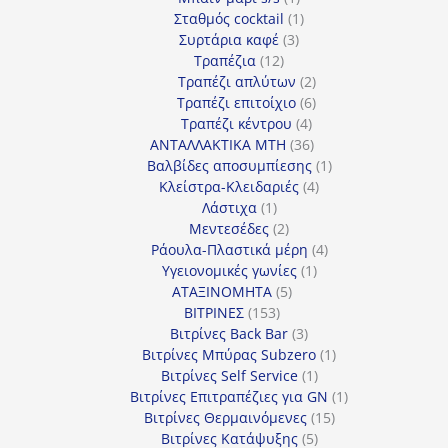
προϊόν
1
Σταθμός cocktail
1
3
προϊόν
Συρτάρια καφέ
3
12
προϊόντα
Τραπέζια
12
προϊόντα
2
Τραπέζι απλύτων
2
προϊόντα
6
Τραπέζι επιτοίχιο
6
4
προϊόντα
Τραπέζι κέντρου
4
προϊόντα
36
ΑΝΤΑΛΛΑΚΤΙΚΑ MTH
36
προϊόντα
1
Βαλβίδες αποσυμπίεσης
1
4
προϊόν
Κλείστρα-Κλειδαριές
4
1
προϊόντα
Λάστιχα
1
προϊόν
2
Μεντεσέδες
2
προϊόντα
4
Ράουλα-Πλαστικά μέρη
4
1
προϊόντα
Υγειονομικές γωνίες
1
5
προϊόν
ΑΤΑΞΙΝΟΜΗΤΑ
5
153
προϊόντα
ΒΙΤΡΙΝΕΣ
153
προϊόντα
3
Βιτρίνες Back Bar
3
προϊόντα
1
Βιτρίνες Mπύρας Subzero
1
1
προϊόν
Βιτρίνες Self Service
1
προϊόν
1
Βιτρίνες Επιτραπέζιες για GN
1
15
προϊόν
Βιτρίνες Θερμαινόμενες
15
5
προϊόντα
Βιτρίνες Κατάψυξης
5