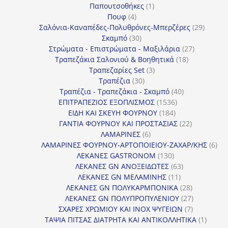
1
προϊόντα
Παπουτσοθήκες
1
4
προϊόν
Πουφ
4
προϊόντα
29
Σαλόνια-Καναπέδες-Πολυθρόνες-Μπερζέρες
29
30
προϊόν
Σκαμπό
30
προϊόντα
27
Στρώματα - Επιστρώματα - Μαξιλάρια
27
18
προϊόντα
Τραπεζάκια Σαλονιού & Βοηθητικά
18
3
προϊόντα
Τραπεζαρίες Set
3
30
προϊόντα
Τραπέζια
30
προϊόντα
40
Τραπέζια - Τραπεζάκια - Σκαμπό
40
1536
προϊόντα
ΕΠΙΤΡΑΠΕΖΙΟΣ ΕΞΟΠΛΙΣΜΟΣ
1536
184
προϊόντα
ΕΙΔΗ ΚΑΙ ΣΚΕΥΗ ΦΟΥΡΝΟΥ
184
προϊόντα
22
ΓΑΝΤΙΑ ΦΟΥΡΝΟΥ ΚΑΙ ΠΡΟΣΤΑΣΙΑΣ
22
6
προϊόντα
ΛΑΜΑΡΙΝΕΣ
6
προϊόντα
6
ΛΑΜΑΡΙΝΕΣ ΦΟΥΡΝΟΥ-ΑΡΤΟΠΟΙΕΙΟΥ-ΖΑΧΑΡ/ΚΗΣ
6
130
προ
ΛΕΚΑΝΕΣ GASTRONOM
130
προϊόντα
63
ΛΕΚΑΝΕΣ GN ΑΝΟΞΕΙΔΩΤΕΣ
63
11
προϊόντα
ΛΕΚΑΝΕΣ GN ΜΕΛΑΜΙΝΗΣ
11
προϊόντα
28
ΛΕΚΑΝΕΣ GN ΠΟΛΥΚΑΡΜΠΟΝΙΚΑ
28
προϊόντα
27
ΛΕΚΑΝΕΣ GN ΠΟΛΥΠΡΟΠΥΛΕΝΙΟΥ
27
7
προϊόντα
ΣΧΑΡΕΣ ΧΡΩΜΙΟΥ ΚΑΙ INOX ΨΥΓΕΙΩΝ
7
προϊόντα
1
ΤΑΨΙΑ ΠΙΤΣΑΣ ΔΙΑΤΡΗΤΑ ΚΑΙ ΑΝΤΙΚΟΛΛΗΤΙΚΑ
1