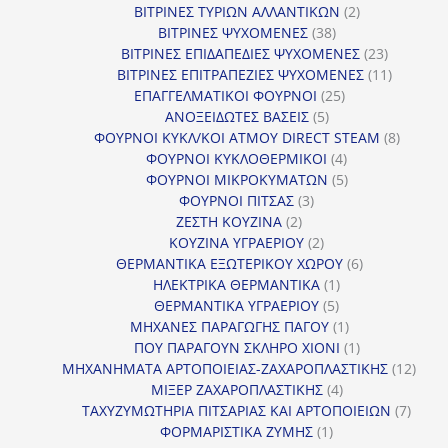
προϊόντα
2
ΒΙΤΡΙΝΕΣ ΤΥΡΙΩΝ ΑΛΛΑΝΤΙΚΩΝ
2
38
προϊόντα
ΒΙΤΡΙΝΕΣ ΨΥΧΟΜΕΝΕΣ
38
προϊόντα
23
ΒΙΤΡΙΝΕΣ ΕΠΙΔΑΠΕΔΙΕΣ ΨΥΧΟΜΕΝΕΣ
23
προϊόντα
11
ΒΙΤΡΙΝΕΣ ΕΠΙΤΡΑΠΕΖΙΕΣ ΨΥΧΟΜΕΝΕΣ
11
25
προϊόντ
ΕΠΑΓΓΕΛΜΑΤΙΚΟΙ ΦΟΥΡΝΟΙ
25
5
προϊόντα
ΑΝΟΞΕΙΔΩΤΕΣ ΒΑΣΕΙΣ
5
προϊόντα
8
ΦΟΥΡΝΟΙ ΚΥΚΛ/ΚΟΙ ΑΤΜΟΥ DIRECT STEAM
8
4
προϊόν
ΦΟΥΡΝΟΙ ΚΥΚΛΟΘΕΡΜΙΚΟΙ
4
προϊόντα
5
ΦΟΥΡΝΟΙ ΜΙΚΡΟΚΥΜΑΤΩΝ
5
3
προϊόντα
ΦΟΥΡΝΟΙ ΠΙΤΣΑΣ
3
2
προϊόντα
ΖΕΣΤΗ ΚΟΥΖΙΝΑ
2
προϊόντα
2
ΚΟΥΖΙΝΑ ΥΓΡΑΕΡΙΟΥ
2
προϊόντα
6
ΘΕΡΜΑΝΤΙΚΑ ΕΞΩΤΕΡΙΚΟΥ ΧΩΡΟΥ
6
1
προϊόντα
ΗΛΕΚΤΡΙΚΑ ΘΕΡΜΑΝΤΙΚΑ
1
5
προϊόν
ΘΕΡΜΑΝΤΙΚΑ ΥΓΡΑΕΡΙΟΥ
5
προϊόντα
1
ΜΗΧΑΝΕΣ ΠΑΡΑΓΩΓΗΣ ΠΑΓΟΥ
1
προϊόν
1
ΠΟΥ ΠΑΡΑΓΟΥΝ ΣΚΛΗΡΟ ΧΙΟΝΙ
1
προϊόν
12
ΜΗΧΑΝΗΜΑΤΑ ΑΡΤΟΠΟΙΕΙΑΣ-ΖΑΧΑΡΟΠΛΑΣΤΙΚΗΣ
12
4
προϊ
ΜΙΞΕΡ ΖΑΧΑΡΟΠΛΑΣΤΙΚΗΣ
4
προϊόντα
7
ΤΑΧΥΖΥΜΩΤΗΡΙΑ ΠΙΤΣΑΡΙΑΣ ΚΑΙ ΑΡΤΟΠΟΙΕΙΩΝ
7
1
προϊό
ΦΟΡΜΑΡΙΣΤΙΚΑ ΖΥΜΗΣ
1