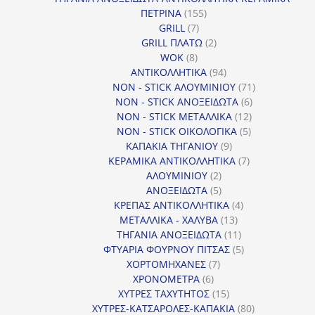
155
ΠΕΤΡΙΝΑ
155
7
προϊόντα
GRILL
7
προϊόντα
2
GRILL ΠΛΑΤΩ
2
8
προϊόντα
WOK
8
προϊόντα
94
ΑΝΤΙΚΟΛΛΗΤΙΚΑ
94
προϊόντα
71
NON - STICK ΑΛΟΥΜΙΝΙΟΥ
71
6
προϊόντα
NON - STICK ΑΝΟΞΕΙΔΩΤΑ
6
12
προϊόντα
NON - STICK ΜΕΤΑΛΛΙΚΑ
12
5
προϊόντα
NON - STICK ΟΙΚΟΛΟΓΙΚΑ
5
9
προϊόντα
ΚΑΠΑΚΙΑ ΤΗΓΑΝΙΟΥ
9
προϊόντα
7
ΚΕΡΑΜΙΚΑ ΑΝΤΙΚΟΛΛΗΤΙΚΑ
7
2
προϊόντα
ΑΛΟΥΜΙΝΙΟΥ
2
προϊόντα
5
ΑΝΟΞΕΙΔΩΤΑ
5
προϊόντα
4
ΚΡΕΠΑΣ ΑΝΤΙΚΟΛΛΗΤΙΚΑ
4
13
προϊόντα
ΜΕΤΑΛΛΙΚΑ - ΧΑΛΥΒΑ
13
προϊόντα
11
ΤΗΓΑΝΙΑ ΑΝΟΞΕΙΔΩΤΑ
11
προϊόντα
5
ΦΤΥΑΡΙΑ ΦΟΥΡΝΟΥ ΠΙΤΣΑΣ
5
7
προϊόντα
ΧΟΡΤΟΜΗΧΑΝΕΣ
7
6
προϊόντα
ΧΡΟΝΟΜΕΤΡΑ
6
προϊόντα
15
ΧΥΤΡΕΣ ΤΑΧΥΤΗΤΟΣ
15
προϊόντα
80
ΧΥΤΡΕΣ-ΚΑΤΣΑΡΟΛΕΣ-ΚΑΠΑΚΙΑ
80