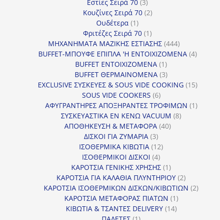
3
προϊόντα
Εστίες Σειρά 70
3
προϊόντα
2
Κουζίνες Σειρά 70
2
1
προϊόντα
Ουδέτερα
1
προϊόν
1
Φριτέζες Σειρά 70
1
προϊόν
444
ΜΗΧΑΝΗΜΑΤΑ ΜΑΖΙΚΗΣ ΕΣΤΙΑΣΗΣ
444
προϊόντα
4
BUFFET-ΜΠΟΥΦΕ ΕΠΙΠΛΑ 'Η ΕΝΤΟΙΧΙΖΟΜΕΝΑ
4
1
προϊόν
BUFFET ΕΝΤΟΙΧΙΖΟΜΕΝΑ
1
προϊόν
3
BUFFET ΘΕΡΜΑΙΝΟΜΕΝΑ
3
προϊόντα
15
EXCLUSIVE ΣΥΣΚΕΥΕΣ & SOUS VIDE COOKING
15
6
προϊόν
SOUS VIDE COOKERS
6
προϊόντα
1
ΑΦΥΓΡΑΝΤΗΡΕΣ ΑΠΟΞΗΡΑΝΤΕΣ ΤΡΟΦΙΜΩΝ
1
8
προϊόν
ΣΥΣΚΕΥΑΣΤΙΚΑ ΕΝ ΚΕΝΩ VACUUM
8
40
προϊόντα
ΑΠΟΘΗΚΕΥΣΗ & ΜΕΤΑΦΟΡΑ
40
3
προϊόντα
ΔΙΣΚΟΙ ΓΙΑ ΖΥΜΑΡΙΑ
3
προϊόντα
12
ΙΣΟΘΕΡΜΙΚΑ ΚΙΒΩΤΙΑ
12
4
προϊόντα
ΙΣΟΘΕΡΜΙΚΟΙ ΔΙΣΚΟΙ
4
προϊόντα
1
ΚΑΡΟΤΣΙΑ ΓΕΝΙΚΗΣ ΧΡΗΣΗΣ
1
προϊόν
2
ΚΑΡΟΤΣΙΑ ΓΙΑ ΚΑΛΑΘΙΑ ΠΛΥΝΤΗΡΙΟΥ
2
προϊόντα
2
ΚΑΡΟΤΣΙΑ ΙΣΟΘΕΡΜΙΚΩΝ ΔΙΣΚΩΝ/ΚΙΒΩΤΙΩΝ
2
1
προϊόν
ΚΑΡΟΤΣΙΑ ΜΕΤΑΦΟΡΑΣ ΠΙΑΤΩΝ
1
14
προϊόν
ΚΙΒΩΤΙΑ & ΤΣΑΝΤΕΣ DELIVERY
14
1
προϊόντα
ΠΑΛΕΤΕΣ
1