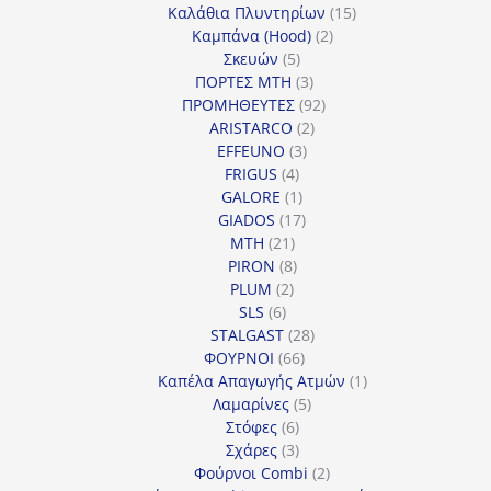
15
προϊόντα
Καλάθια Πλυντηρίων
15
2
προϊόντα
Καμπάνα (Hood)
2
5
προϊόντα
Σκευών
5
προϊόντα
3
ΠΟΡΤΕΣ MTH
3
προϊόντα
92
ΠΡΟΜΗΘΕΥΤΕΣ
92
2
προϊόντα
ARISTARCO
2
3
προϊόντα
EFFEUNO
3
4
προϊόντα
FRIGUS
4
προϊόντα
1
GALORE
1
προϊόν
17
GIADOS
17
21
προϊόντα
MTH
21
προϊόντα
8
PIRON
8
2
προϊόντα
PLUM
2
6
προϊόντα
SLS
6
προϊόντα
28
STALGAST
28
66
προϊόντα
ΦΟΥΡΝΟΙ
66
προϊόντα
1
Καπέλα Απαγωγής Ατμών
1
5
προϊόν
Λαμαρίνες
5
6
προϊόντα
Στόφες
6
προϊόντα
3
Σχάρες
3
προϊόντα
2
Φούρνοι Combi
2