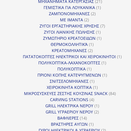
προϊόν
21
ΜΗΧΑΝΗΜΑΤΑ ΚΑΤΕΡΓΑΣΙΑΣ
21
1
προϊόντα
ΓΕΜΙΣΤΙΚΑ ΓΙΑ ΛΟΥΚΑΝΙΚΑ
1
2
προϊόν
ΖΑΜΠΟΝΟΜΗΧΑΝΕΣ
2
2
προϊόντα
ΜΕ ΙΜΑΝΤΑ
2
προϊόντα
7
ΖΥΓΟΙ ΕΡΓΑΣΤΗΡΙΑΚΗΣ ΧΡΗΣΗΣ
7
1
προϊόντα
ΖΥΓΟΙ ΛΙΑΝΙΚΗΣ ΠΩΛΗΣΗΣ
1
προϊόν
1
ΖΥΜΩΤΗΡΙΟ ΚΡΕΑΤΟΕΙΔΩΝ
1
1
προϊόν
ΘΕΡΜΟΚΟΛΛΗΤΙΚΆ
1
2
προϊόν
ΚΡΕΑΤΟΜΗΧΑΝΕΣ
2
προϊόντα
1
ΠΑΤΑΤΟΚΟΠΤΕΣ ΗΛΕΚΤΡΙΚΟΙ ΚΑΙ ΧΕΙΡΟΚΙΝΗΤΟΙ
1
1
προϊ
ΠΟΛΥΚΟΠΤΙΚΑ-ΛΑΧΑΝΟΚΟΠΤΕΣ
1
1
προϊόν
ΠΟΛΥΚΟΠΤΙΚΑ
1
προϊόν
1
ΠΡΙΟΝΙ ΚΟΠΗΣ ΚΑΤΕΨΥΓΜΕΝΩΝ
1
1
προϊόν
ΣΝΙΤΣΕΛΟΜΗΧΑΝΕΣ
1
προϊόν
1
ΧΕΙΡΟΚΙΝΗΤΑ ΚΟΠΤΙΚΑ
1
προϊόν
84
ΜΙΚΡΟΣΥΣΚΕΥΕΣ ΖΕΣΤΗΣ ΚΟΥΖΙΝΑΣ SNACK
84
4
προϊόντ
CARVING STATIONS
4
προϊόντα
1
GRILL ΗΛΕΚΤΡΙΚΑ ΝΕΡΟΥ
1
2
προϊόν
GRILL ΥΓΡΑΕΡΙΟΥ ΝΕΡΟΥ
2
14
προϊόντα
ΒΑΦΛΙΕΡΕΣ
14
προϊόντα
1
ΒΡΑΣΤΗΡΕΣ ΑΥΓΩΝ
1
προϊόν
2
ΓΥΡΟΙ ΗΛΕΚΤΡΙΚΟΙ & ΥΓΡΑΕΡΙΟΥ
2