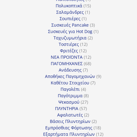
προϊόν
15
Πολυκοπτικά
15
1
προϊόντα
Σαλαμάνδρες
1
1
προϊόν
Σουπιέρες
1
προϊόν
3
Συσκευές Pancake
3
προϊόντα
1
Συσκευές για Hot Dog
1
2
προϊόν
Ταχυζυμωτήρια
2
12
προϊόντα
Τοστιέρες
12
12
προϊόντα
Φριτέζες
12
προϊόντα
12
ΝΕΑ ΠΡΟΪΟΝΤΑ
12
προϊόντα
68
ΠΑΓΟΜΗΧΑΝΕΣ
68
7
προϊόντα
Ανάδευσης
7
προϊόντα
9
Αποθήκες Παγομηχανών
9
7
προϊόντα
Καθέτου Στοιχείου
7
4
προϊόντα
Παγολέπι
4
προϊόντα
8
Παγότριμμα
8
27
προϊόντα
Ψεκασμού
27
57
προϊόντα
ΠΛΥΝΤΗΡΙΑ
57
προϊόντα
2
Αφαλατωτές
2
προϊόντα
2
Βάσεις Πλυντηρίων
2
προϊόντα
18
Εμπρόσθιας Φόρτωσης
18
προϊόντα
12
Εξαρτήματα Πλυντηρίων
12