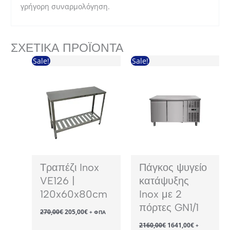
γρήγορη συναρμολόγηση.
ΣΧΕΤΙΚΆ ΠΡΟΪΌΝΤΑ
Sale!
Sale!
Τραπέζι Inox
Πάγκος ψυγείο
VE126 |
κατάψυξης
120x60x80cm
Inox με 2
πόρτες GN1/1
Original
Η
270,00
€
205,00
€
+ ΦΠΑ
price
τρέχουσα
Original
Η
2160,00
€
1641,00
€
was:
τιμή
+