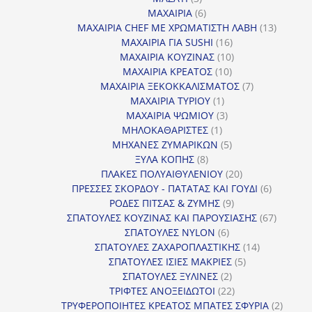
προϊόντα
6
ΜΑΧΑΙΡΙΑ
6
προϊόντα
13
ΜΑΧΑΙΡΙΑ CHEF ΜΕ ΧΡΩΜΑΤΙΣΤΗ ΛΑΒΗ
13
16
προϊόντ
ΜΑΧΑΙΡΙΑ ΓΙΑ SUSHI
16
προϊόντα
10
ΜΑΧΑΙΡΙΑ ΚΟΥΖΙΝΑΣ
10
10
προϊόντα
ΜΑΧΑΙΡΙΑ ΚΡΕΑΤΟΣ
10
προϊόντα
7
ΜΑΧΑΙΡΙΑ ΞΕΚΟΚΚΑΛΙΣΜΑΤΟΣ
7
1
προϊόντα
ΜΑΧΑΙΡΙΑ ΤΥΡΙΟΥ
1
προϊόν
3
ΜΑΧΑΙΡΙΑ ΨΩΜΙΟΥ
3
1
προϊόντα
ΜΗΛΟΚΑΘΑΡΙΣΤΕΣ
1
προϊόν
5
ΜΗΧΑΝΕΣ ΖΥΜΑΡΙΚΩΝ
5
8
προϊόντα
ΞΥΛΑ ΚΟΠΗΣ
8
προϊόντα
20
ΠΛΑΚΕΣ ΠΟΛΥΑΙΘΥΛΕΝΙΟΥ
20
προϊόντα
6
ΠΡΕΣΣΕΣ ΣΚΟΡΔΟΥ - ΠΑΤΑΤΑΣ ΚΑΙ ΓΟΥΔΙ
6
9
προϊόντα
ΡΟΔΕΣ ΠΙΤΣΑΣ & ΖΥΜΗΣ
9
προϊόντα
67
ΣΠΑΤΟΥΛΕΣ ΚΟΥΖΙΝΑΣ ΚΑΙ ΠΑΡΟΥΣΙΑΣΗΣ
67
6
προϊόντ
ΣΠΑΤΟΥΛΕΣ NYLON
6
προϊόντα
14
ΣΠΑΤΟΥΛΕΣ ΖΑΧΑΡΟΠΛΑΣΤΙΚΗΣ
14
5
προϊόντα
ΣΠΑΤΟΥΛΕΣ ΙΣΙΕΣ ΜΑΚΡΙΕΣ
5
2
προϊόντα
ΣΠΑΤΟΥΛΕΣ ΞΥΛΙΝΕΣ
2
προϊόντα
22
ΤΡΙΦΤΕΣ ΑΝΟΞΕΙΔΩΤΟΙ
22
προϊόντα
2
ΤΡΥΦΕΡΟΠΟΙΗΤΕΣ ΚΡΕΑΤΟΣ ΜΠΑΤΕΣ ΣΦΥΡΙΑ
2