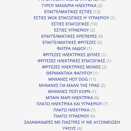
2
προϊόντα
ΓΥΡΟΥ ΜΑΧΑΙΡΙΑ ΗΛΕΚΤΡΙΚΑ
2
13
προϊόντα
ΕΠΑΓΓΕΛΜΑΤΙΚΕΣ ΕΣΤΙΕΣ
13
προϊόντα
1
ΕΣΤΙΕΣ WOK ΕΠΑΓΩΓΙΚΕΣ Η' ΥΓΡΑΕΡΙΟΥ
1
10
προϊόν
ΕΣΤΙΕΣ ΕΠΑΓΩΓΙΚΕΣ
10
2
προϊόντα
ΕΣΤΙΕΣ ΥΓΡΑΕΡΙΟΥ
2
προϊόντα
6
ΕΠΑΓΓΕΛΜΑΤΙΚΕΣ ΚΡΕΠΙΕΡΕΣ
6
5
προϊόντα
ΕΠΑΓΓΕΛΜΑΤΙΚΕΣ ΦΡΙΤΕΖΕΣ
5
1
προϊόντα
ΦΙΛΤΡΑ ΛΑΔΙΟΥ
1
προϊόν
1
ΦΡΙΤΕΖΕΣ ΗΛΕΚΤΡΙΚΕΣ ΔΙΠΛΕΣ
1
προϊόν
1
ΦΡΙΤΕΖΕΣ ΗΛΕΚΤΡΙΚΕΣ ΕΠΑΓΩΓΙΚΕΣ
1
2
προϊόν
ΦΡΙΤΕΖΕΣ ΗΛΕΚΤΡΙΚΕΣ ΜΟΝΕΣ
2
1
προϊόντα
ΘΕΡΜΑΝΤΙΚΑ ΦΑΓΗΤΟΥ
1
11
προϊόν
ΜΗΧΑΝΕΣ HOT DOG
11
προϊόντα
2
ΜΗΧΑΝΕΣ ΓΙΑ ΜΑΛΛΙ ΤΗΣ ΓΡΙΑΣ
2
1
προϊόντα
ΜΗΧΑΝΕΣ ΠΟΠ ΚΟΡΝ
1
προϊόν
6
ΜΠΑΙΝ ΜΑΡΙ ΗΛΕΚΤΡΙΚΑ
6
προϊόντα
7
ΠΛΑΤΩ ΗΛΕΚΤΡΙΚΑ ΚΑΙ ΥΓΡΑΕΡΙΟΥ
7
1
προϊόντα
ΠΛΑΤΩ ΗΛΕΚΤΡΙΚΑ
1
6
προϊόν
ΠΛΑΤΩ ΥΓΡΑΕΡΙΟΥ
6
προϊόντα
ΣΑΛΑΜΑΝΔΡΕΣ ΜΕ ΠΙΑΣΤΡΕΣ Η' ΜΕ ΑΥΞΟΜΕΙΩΣΗ
6
ΥΨΟΥΣ
6