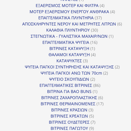
προϊόν
4
ΕΞΑΕΡΙΣΜΟΣ ΜΟΤΕΡ ΚΑΙ ΦΙΛΤΡΑ
4
προϊόντα
4
ΜΟΤΕΡ ΕΞΑΕΡΙΣΜΟΥ ΕΝΕΡΓΟΥ ΑΝΘΡΑΚΑ
4
37
προϊόντ
ΕΠΑΓΓΕΛΜΑΤΙΚΑ ΠΛΥΝΤΗΡΙΑ
37
προϊόντα
6
ΑΠΟΣΚΛΗΡΥΝΤΕΣ ΝΕΡΟΥ ΚΑΙ ΜΕΤΡΗΤΕΣ ΛΙΤΡΩΝ
6
30
προϊ
ΚΑΛΑΘΙΑ ΠΛΥΝΤΗΡΙΟΥ
30
προϊόντα
1
ΣΤΕΓΝΩΤΙΚΑ - ΓΥΑΛΙΣΤΙΚΑ ΜΑΧΑΙΡ/ΝΩΝ
1
16
προϊόν
ΕΠΑΓΓΕΛΜΑΤΙΚΑ ΨΥΓΕΙΑ
16
1
προϊόντα
ΒΙΤΡΙΝΕΣ ΚΑΤΑΨΥΞΗ
1
προϊόν
4
ΘΑΛΑΜΟΙ ΚΑΤΑΨΥΞΗ
4
3
προϊόντα
ΚΑΤΑΨΥΚΤΕΣ
3
προϊόντα
2
ΨΥΓΕΙΑ ΠΑΓΚΟΙ ΣΥΝΤΗΡΗΣΗΣ ΚΑΙ ΚΑΤΑΨΥΞΗΣ
2
2
προϊό
ΨΥΓΕΙΑ ΠΑΓΚΟΙ ΑΝΩ ΤΩΝ 70cm
2
2
προϊόντα
ΨΥΓΕΙΟ ΣΚΟΥΠΙΔΙΩΝ
2
προϊόντα
86
ΕΠΑΓΓΕΛΜΑΤΙΚΕΣ ΒΙΤΡΙΝΕΣ
86
1
προϊόντα
ΒΙΤΡΙΝΑ ΓΙΑ BAO BUNS
1
προϊόν
6
ΒΙΤΡΙΝΕΣ ΖΑΧΑΡΟΠΛΑΣΤΙΚΗΣ
6
προϊόντα
17
ΒΙΤΡΙΝΕΣ ΘΕΡΜΑΙΝΟΜΕΝΕΣ
17
3
προϊόντα
ΒΙΤΡΙΝΕΣ ΚΡΑΣΙΩΝ
3
προϊόντα
5
ΒΙΤΡΙΝΕΣ ΚΡΕΑΤΩΝ
5
προϊόντα
7
ΒΙΤΡΙΝΕΣ ΟΥΔΕΤΕΡΕΣ
7
9
προϊόντα
ΒΙΤΡΙΝΕΣ ΠΑΓΩΤΟΥ
9