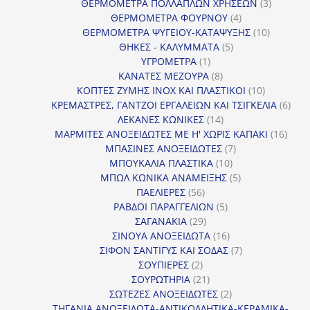
προϊόντα
3
ΘΕΡΜΟΜΕΤΡΑ ΠΟΛΛΑΠΛΩΝ ΧΡΗΣΕΩΝ
3
4
προϊόντ
ΘΕΡΜΟΜΕΤΡΑ ΦΟΥΡΝΟΥ
4
προϊόντα
10
ΘΕΡΜΟΜΕΤΡΑ ΨΥΓΕΙΟΥ-ΚΑΤΑΨΥΞΗΣ
10
5
προϊόντα
ΘΗΚΕΣ - ΚΑΛΥΜΜΑΤΑ
5
1
προϊόντα
ΥΓΡΟΜΕΤΡΑ
1
προϊόν
8
ΚΑΝΑΤΕΣ ΜΕΖΟΥΡΑ
8
προϊόντα
10
ΚΟΠΤΕΣ ΖΥΜΗΣ INOX ΚΑΙ ΠΛΑΣΤΙΚΟΙ
10
προϊόντα
6
ΚΡΕΜΑΣΤΡΕΣ, ΓΑΝΤΖΟΙ ΕΡΓΑΛΕΙΩΝ ΚΑΙ ΤΣΙΓΚΕΛΙΑ
6
14
προϊ
ΛΕΚΑΝΕΣ ΚΩΝΙΚΕΣ
14
προϊόντα
16
ΜΑΡΜΙΤΕΣ ΑΝΟΞΕΙΔΩΤΕΣ ΜΕ Η' ΧΩΡΙΣ ΚΑΠΑΚΙ
16
7
προϊ
ΜΠΑΣΙΝΕΣ ΑΝΟΞΕΙΔΩΤΕΣ
7
10
προϊόντα
ΜΠΟΥΚΑΛΙΑ ΠΛΑΣΤΙΚΑ
10
προϊόντα
5
ΜΠΩΛ ΚΩΝΙΚΑ ΑΝΑΜΕΙΞΗΣ
5
56
προϊόντα
ΠΑΕΛΙΕΡΕΣ
56
προϊόντα
5
ΡΑΒΔΟΙ ΠΑΡΑΓΓΕΛΙΩΝ
5
29
προϊόντα
ΣΑΓΑΝΑΚΙΑ
29
προϊόντα
16
ΣΙΝΟΥΑ ΑΝΟΞΕΙΔΩΤΑ
16
προϊόντα
7
ΣΙΦΟΝ ΣΑΝΤΙΓΥΣ ΚΑΙ ΣΟΔΑΣ
7
2
προϊόντα
ΣΟΥΠΙΕΡΕΣ
2
προϊόντα
21
ΣΟΥΡΩΤΗΡΙΑ
21
προϊόντα
2
ΣΩΤΕΖΕΣ ΑΝΟΞΕΙΔΩΤΕΣ
2
προϊόντα
ΤΗΓΑΝΙΑ ΑΝΟΞΕΙΔΩΤΑ-ΑΝΤΙΚΟΛΛΗΤΙΚΑ-ΚΕΡΑΜΙΚΑ-