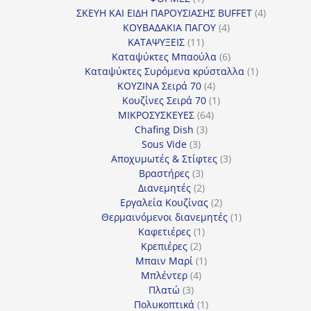
προϊόν
4
ΣΚΕΥΗ ΚΑΙ ΕΙΔΗ ΠΑΡΟΥΣΙΑΣΗΣ BUFFET
4
4
προϊόντα
ΚΟΥΒΑΔΑΚΙΑ ΠΑΓΟΥ
4
11
προϊόντα
ΚΑΤΑΨΥΞΕΙΣ
11
προϊόντα
6
Καταψύκτες Μπαούλα
6
προϊόντα
1
Καταψύκτες Συρόμενα κρύσταλλα
1
4
προϊόν
ΚΟΥΖΙΝΑ Σειρά 70
4
προϊόντα
1
Κουζίνες Σειρά 70
1
64
προϊόν
ΜΙΚΡΟΣΥΣΚΕΥΕΣ
64
3
προϊόντα
Chafing Dish
3
3
προϊόντα
Sous Vide
3
προϊόντα
3
Αποχυμωτές & Στίφτες
3
3
προϊόντα
Βραστήρες
3
προϊόντα
2
Διανεμητές
2
προϊόντα
2
Εργαλεία Κουζίνας
2
προϊόντα
1
Θερμαινόμενοι διανεμητές
1
1
προϊόν
Καφετιέρες
1
2
προϊόν
Κρεπιέρες
2
προϊόντα
1
Μπαιν Μαρί
1
4
προϊόν
Μπλέντερ
4
3
προϊόντα
Πλατώ
3
προϊόντα
1
Πολυκοπτικά
1