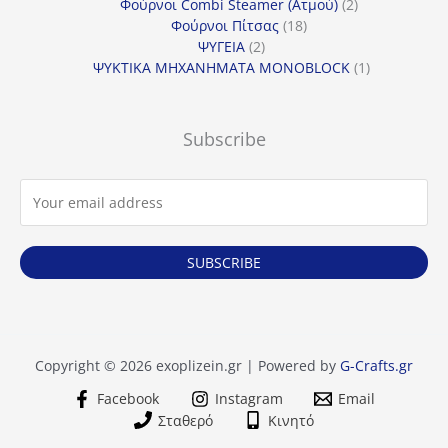
προϊόντα
2
Φούρνοι Combi Steamer (Ατμού)
2
18
προϊόντα
Φούρνοι Πίτσας
18
2
προϊόντα
ΨΥΓΕΙΑ
2
προϊόντα
1
ΨΥΚΤΙΚΑ ΜΗΧΑΝΗΜΑΤΑ MONOBLOCK
1
προϊόν
Subscribe
SUBSCRIBE
Copyright © 2026 exoplizein.gr | Powered by
G-Crafts.gr
Facebook
Instagram
Email
Σταθερό
Κινητό