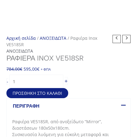
Αρχική σελίδα
/
ΑΝΟΞΕΙΔΩΤΑ
/ Ραφιέρα Inox
VE518SR
ΑΝΟΞΕΙΔΩΤΑ
ΡΑΦΙΈΡΑ INOX VE518SR
Original
Η
784,00
€
595,00
€
+ ΦΠΑ
price
τρέχουσα
Ραφιέρα
+
-
was:
τιμή
Inox
784,00€.
είναι:
VE518SR
ΠΡΟΣΘΉΚΗ ΣΤΟ ΚΑΛΆΘΙ
595,00€.
ποσότητα
ΠΕΡΙΓΡΑΦΉ
Ραφιέρα VE518SR, από ανοξείδωτο “Mirror”,
διαστάσεων 180x50x180cm.
Συσκευασία λυόμενη για εύκολη μεταφορά και