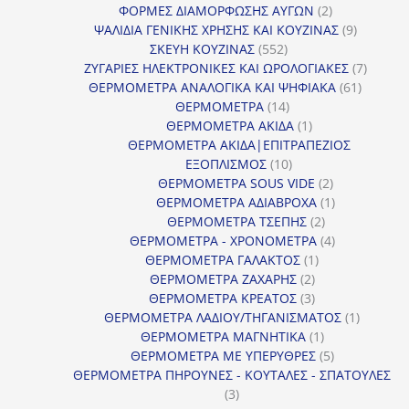
2
προϊόν
ΦΟΡΜΕΣ ΔΙΑΜΟΡΦΩΣΗΣ ΑΥΓΩΝ
2
προϊόντα
9
ΨΑΛΙΔΙΑ ΓΕΝΙΚΗΣ ΧΡΗΣΗΣ ΚΑΙ ΚΟΥΖΙΝΑΣ
9
552
προϊόντα
ΣΚΕΥΗ ΚΟΥΖΙΝΑΣ
552
προϊόντα
7
ΖΥΓΑΡΙΕΣ ΗΛΕΚΤΡΟΝΙΚΕΣ ΚΑΙ ΩΡΟΛΟΓΙΑΚΕΣ
7
61
προϊόν
ΘΕΡΜΟΜΕΤΡΑ ΑΝΑΛΟΓΙΚΑ ΚΑΙ ΨΗΦΙΑΚΑ
61
14
προϊόντ
ΘΕΡΜΟΜΕΤΡΑ
14
προϊόντα
1
ΘΕΡΜΟΜΕΤΡΑ ΑΚΙΔΑ
1
προϊόν
ΘΕΡΜΟΜΕΤΡΑ ΑΚΙΔΑ|ΕΠΙΤΡΑΠΕΖΙΟΣ
10
ΕΞΟΠΛΙΣΜΟΣ
10
προϊόντα
2
ΘΕΡΜΟΜΕΤΡΑ SOUS VIDE
2
προϊόντα
1
ΘΕΡΜΟΜΕΤΡΑ ΑΔΙΑΒΡΟΧΑ
1
2
προϊόν
ΘΕΡΜΟΜΕΤΡΑ ΤΣΕΠΗΣ
2
προϊόντα
4
ΘΕΡΜΟΜΕΤΡΑ - ΧΡΟΝΟΜΕΤΡΑ
4
1
προϊόντα
ΘΕΡΜΟΜΕΤΡΑ ΓΑΛΑΚΤΟΣ
1
2
προϊόν
ΘΕΡΜΟΜΕΤΡΑ ΖΑΧΑΡΗΣ
2
προϊόντα
3
ΘΕΡΜΟΜΕΤΡΑ ΚΡΕΑΤΟΣ
3
προϊόντα
1
ΘΕΡΜΟΜΕΤΡΑ ΛΑΔΙΟΥ/ΤΗΓΑΝΙΣΜΑΤΟΣ
1
1
προϊόν
ΘΕΡΜΟΜΕΤΡΑ ΜΑΓΝΗΤΙΚΑ
1
προϊόν
5
ΘΕΡΜΟΜΕΤΡΑ ΜΕ ΥΠΕΡΥΘΡΕΣ
5
προϊόντα
ΘΕΡΜΟΜΕΤΡΑ ΠΗΡΟΥΝΕΣ - ΚΟΥΤΑΛΕΣ - ΣΠΑΤΟΥΛΕΣ
3
3