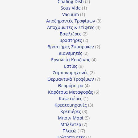
2
προϊόντα
Chafing Dish
2
1
προϊόντα
Sous Vide
1
1
προϊόν
Vacuum
1
προϊόν
3
Αποξηραντές Τροφίμων
3
3
προϊόντα
Αποχυμωτές & Στίφτες
3
2
προϊόντα
Βαφλιέρες
2
προϊόντα
2
Βραστήρες
2
προϊόντα
2
Βραστήρες Ζυμαρικών
2
2
προϊόντα
Διανεμητές
2
προϊόντα
4
Εργαλεία Κουζίνας
4
9
προϊόντα
Εστίες
9
προϊόντα
2
Ζαμπονομηχανές
2
προϊόντα
7
Θερμαντικά Τροφίμων
7
4
προϊόντα
Θερμόμετρα
4
προϊόντα
6
Καρότσια Μεταφοράς
6
1
προϊόντα
Καφετιέρες
1
προϊόν
3
Κρεατομηχανές
3
3
προϊόντα
Κρεπιέρες
3
προϊόντα
5
Μπαιν Μαρί
5
7
προϊόντα
Μπλέντερ
7
17
προϊόντα
Πλατώ
17
προϊόντα
1
Πολτοποιητές
1