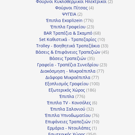
προϊόν
2
Φούρνοι Κυκλοθερμικοί Ηλεκτρικοί
2
4
προϊόντα
Φούρνοι Πίτσας
4
2
προϊόντα
ΨΥΓΕΙΑ
2
προϊόντα
776
Έπιπλα Exoplizein
776
προϊόντα
23
'Επιπλα Γραφείου
23
προϊόντα
68
BAR Τραπέζια & Σκαμπό
68
προϊόντα
10
Set Καθιστικά - Τραπεζαρίες
10
προϊόντα
33
Trolley - Βοηθητικά Τραπεζάκια
33
προϊόντα
45
Βάσεις & Επιφάνειες Τραπεζιών
45
35
προϊόντα
Βάσεις Τραπεζιών
35
προϊόντα
23
Γραφεία - Τραπέζια Συνεδρίου
23
77
προϊόντα
Διακόσμηση - Μικροέπιπλα
77
77
προϊόντα
Διάφορα Μικροέπιπλα
77
προϊόντα
100
Εξοπλισμός Γραφείου
100
186
προϊόντα
Εξωτερικός Χώρος
186
776
προϊόντα
Έπιπλα
776
προϊόντα
6
Έπιπλα TV - Κονσόλες
6
32
προϊόντα
Έπιπλα Σαλονιού
32
προϊόντα
76
Έπιπλα Υπνοδωματίου
76
10
προϊόντα
Επιφάνειες Τραπεζιών
10
1
προϊόντα
Ερμάρια - Ντουλάπες
1
354
προϊόν
Εσωτερικός Χώρος
354