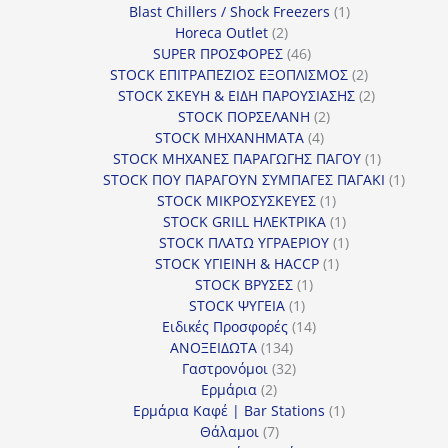
προϊόν
1
Blast Chillers / Shock Freezers
1
2
προϊόν
Horeca Outlet
2
προϊόντα
46
SUPER ΠΡΟΣΦΟΡΕΣ
46
προϊόντα
2
STOCK ΕΠΙΤΡΑΠΕΖΙΟΣ ΕΞΟΠΛΙΣΜΟΣ
2
προϊόντα
2
STOCK ΣΚΕΥΗ & ΕΙΔΗ ΠΑΡΟΥΣΙΑΣΗΣ
2
2
προϊόντα
STOCK ΠΟΡΣΕΛΑΝΗ
2
4
προϊόντα
STOCK ΜΗΧΑΝΗΜΑΤΑ
4
προϊόντα
1
STOCK ΜΗΧΑΝΕΣ ΠΑΡΑΓΩΓΗΣ ΠΑΓΟΥ
1
προϊόν
1
STOCK ΠΟΥ ΠΑΡΑΓΟΥΝ ΣΥΜΠΑΓΕΣ ΠΑΓΑΚΙ
1
1
προϊόν
STOCK ΜΙΚΡΟΣΥΣΚΕΥΕΣ
1
προϊόν
1
STOCK GRILL ΗΛΕΚΤΡΙΚΑ
1
προϊόν
1
STOCK ΠΛΑΤΩ ΥΓΡΑΕΡΙΟΥ
1
1
προϊόν
STOCK ΥΓΙΕΙΝΗ & HACCP
1
1
προϊόν
STOCK ΒΡΥΣΕΣ
1
1
προϊόν
STOCK ΨΥΓΕΙΑ
1
προϊόν
14
Ειδικές Προσφορές
14
134
προϊόντα
ΑΝΟΞΕΙΔΩΤΑ
134
προϊόντα
32
Γαστρονόμοι
32
2
προϊόντα
Ερμάρια
2
προϊόντα
1
Ερμάρια Καφέ | Bar Stations
1
7
προϊόν
Θάλαμοι
7