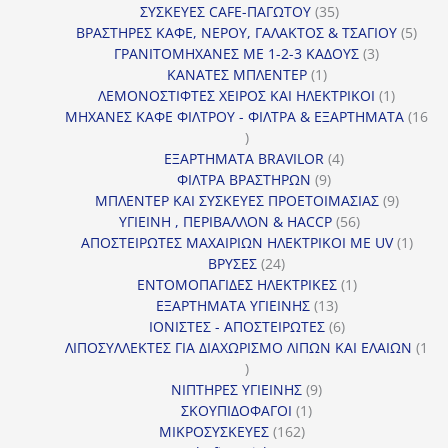
προϊόντα
35
ΣΥΣΚΕΥΕΣ CAFE-ΠΑΓΩΤΟΥ
35
προϊόντα
5
ΒΡΑΣΤΗΡΕΣ ΚΑΦΕ, ΝΕΡΟΥ, ΓΑΛΑΚΤΟΣ & ΤΣΑΓΙΟΥ
5
3
προϊ
ΓΡΑΝΙΤΟΜΗΧΑΝΕΣ ΜΕ 1-2-3 ΚΑΔΟΥΣ
3
1
προϊόντα
ΚΑΝΑΤΕΣ ΜΠΛΕΝΤΕΡ
1
προϊόν
1
ΛΕΜΟΝΟΣΤΙΦΤΕΣ ΧΕΙΡΟΣ ΚΑΙ ΗΛΕΚΤΡΙΚΟΙ
1
προϊόν
ΜΗΧΑΝΕΣ ΚΑΦΕ ΦΙΛΤΡΟΥ - ΦΙΛΤΡΑ & ΕΞΑΡΤΗΜΑΤΑ
16
16
προϊόντα
4
ΕΞΑΡΤΗΜΑΤΑ BRAVILOR
4
9
προϊόντα
ΦΙΛΤΡΑ ΒΡΑΣΤΗΡΩΝ
9
προϊόντα
9
ΜΠΛΕΝΤΕΡ ΚΑΙ ΣΥΣΚΕΥΕΣ ΠΡΟΕΤΟΙΜΑΣΙΑΣ
9
56
προϊόντ
ΥΓΙΕΙΝΗ , ΠΕΡΙΒΑΛΛΟΝ & HACCP
56
προϊόντα
1
ΑΠΟΣΤΕΙΡΩΤΕΣ ΜΑΧΑΙΡΙΩΝ ΗΛΕΚΤΡΙΚΟΙ ΜΕ UV
1
24
προϊό
ΒΡΥΣΕΣ
24
προϊόντα
1
ΕΝΤΟΜΟΠΑΓΙΔΕΣ ΗΛΕΚΤΡΙΚΕΣ
1
13
προϊόν
ΕΞΑΡΤΗΜΑΤΑ ΥΓΙΕΙΝΗΣ
13
προϊόντα
6
ΙΟΝΙΣΤΕΣ - ΑΠΟΣΤΕΙΡΩΤΕΣ
6
προϊόντα
ΛΙΠΟΣΥΛΛΕΚΤΕΣ ΓΙΑ ΔΙΑΧΩΡΙΣΜΟ ΛΙΠΩΝ ΚΑΙ ΕΛΑΙΩΝ
1
1
προϊόν
9
ΝΙΠΤΗΡΕΣ ΥΓΙΕΙΝΗΣ
9
1
προϊόντα
ΣΚΟΥΠΙΔΟΦΑΓΟΙ
1
162
προϊόν
ΜΙΚΡΟΣΥΣΚΕΥΕΣ
162