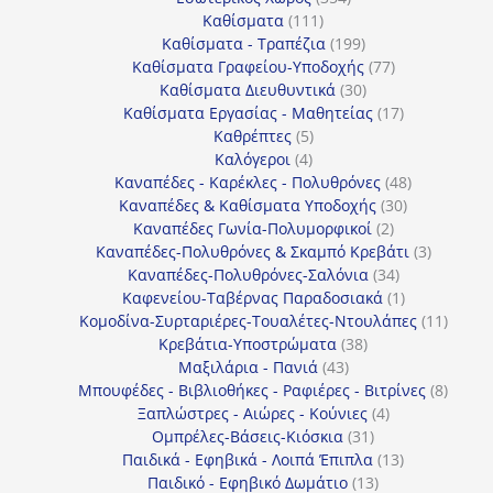
111
προϊόντα
Καθίσματα
111
προϊόντα
199
Καθίσματα - Τραπέζια
199
προϊόντα
77
Καθίσματα Γραφείου-Υποδοχής
77
30
προϊόντα
Καθίσματα Διευθυντικά
30
προϊόντα
17
Καθίσματα Εργασίας - Μαθητείας
17
5
προϊόντα
Καθρέπτες
5
4
προϊόντα
Καλόγεροι
4
προϊόντα
48
Καναπέδες - Καρέκλες - Πολυθρόνες
48
30
προϊόντα
Καναπέδες & Καθίσματα Υποδοχής
30
2
προϊόντα
Καναπέδες Γωνία-Πολυμορφικοί
2
προϊόντα
3
Καναπέδες-Πολυθρόνες & Σκαμπό Κρεβάτι
3
34
προϊόντ
Καναπέδες-Πολυθρόνες-Σαλόνια
34
προϊόντα
1
Καφενείου-Ταβέρνας Παραδοσιακά
1
προϊόν
11
Κομοδίνα-Συρταριέρες-Τουαλέτες-Ντουλάπες
11
38
προϊόν
Κρεβάτια-Υποστρώματα
38
43
προϊόντα
Μαξιλάρια - Πανιά
43
προϊόντα
8
Μπουφέδες - Βιβλιοθήκες - Ραφιέρες - Βιτρίνες
8
4
προϊό
Ξαπλώστρες - Αιώρες - Κούνιες
4
31
προϊόντα
Ομπρέλες-Βάσεις-Κιόσκια
31
προϊόντα
13
Παιδικά - Εφηβικά - Λοιπά Έπιπλα
13
13
προϊόντα
Παιδικό - Εφηβικό Δωμάτιο
13