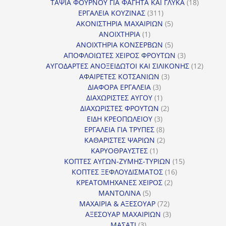
18
προϊόν
ΤΑΨΙΑ ΦΟΥΡΝΟΥ ΓΙΑ ΦΑΓΗΤΑ ΚΑΙ ΓΛΥΚΑ
18
311
προϊόντ
ΕΡΓΑΛΕΙΑ ΚΟΥΖΙΝΑΣ
311
προϊόντα
5
ΑΚΟΝΙΣΤΗΡΙΑ ΜΑΧΑΙΡΙΩΝ
5
1
προϊόντα
ΑΝΟΙΧΤΗΡΙΑ
1
προϊόν
5
ΑΝΟΙΧΤΗΡΙΑ ΚΟΝΣΕΡΒΩΝ
5
προϊόντα
3
ΑΠΟΦΛΟΙΩΤΕΣ ΧΕΙΡΟΣ ΦΡΟΥΤΩΝ
3
προϊόντα
12
ΑΥΓΟΔΑΡΤΕΣ ΑΝΟΞΕΙΔΩΤΟΙ ΚΑΙ ΣΙΛΙΚΟΝΗΣ
12
3
προϊόν
ΑΦΑΙΡΕΤΕΣ ΚΟΤΣΑΝΙΩΝ
3
3
προϊόντα
ΔΙΑΦΟΡΑ ΕΡΓΑΛΕΙΑ
3
προϊόντα
1
ΔΙΑΧΩΡΙΣΤΕΣ ΑΥΓΟΥ
1
προϊόν
2
ΔΙΑΧΩΡΙΣΤΕΣ ΦΡΟΥΤΩΝ
2
3
προϊόντα
ΕΙΔΗ ΚΡΕΟΠΩΛΕΙΟΥ
3
προϊόντα
8
ΕΡΓΑΛΕΙΑ ΓΙΑ ΤΡΥΠΕΣ
8
προϊόντα
2
ΚΑΘΑΡΙΣΤΕΣ ΨΑΡΙΩΝ
2
1
προϊόντα
ΚΑΡΥΟΘΡΑΥΣΤΕΣ
1
προϊόν
15
ΚΟΠΤΕΣ ΑΥΓΩΝ-ΖΥΜΗΣ-ΤΥΡΙΩΝ
15
16
προϊόντα
ΚΟΠΤΕΣ ΞΕΦΛΟΥΔΙΣΜΑΤΟΣ
16
2
προϊόντα
ΚΡΕΑΤΟΜΗΧΑΝΕΣ ΧΕΙΡΟΣ
2
5
προϊόντα
ΜΑΝΤΟΛΙΝΑ
5
προϊόντα
72
ΜΑΧΑΙΡΙΑ & ΑΞΕΣΟΥΑΡ
72
προϊόντα
3
ΑΞΕΣΟΥΑΡ ΜΑΧΑΙΡΙΩΝ
3
3
προϊόντα
ΜΑΣΑΤΙ
3