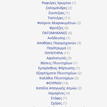
προϊόν
1
Ραφιέρες Χρωμίου
1
2
προϊόν
Σαλαμάνδρες
2
1
προϊόντα
Σουπιέρες
1
προϊόν
11
Τοστιέρες
11
προϊόντα
2
Φούρνοι Μικροκυμάτων
2
9
προϊόντα
Φριτέζες
9
προϊόντα
6
ΠΑΓΟΜΗΧΑΝΕΣ
6
1
προϊόντα
Ανάδευσης
1
προϊόν
3
Αποθήκες Παγομηχανών
3
2
προϊόντα
Παγότριμμα
2
11
προϊόντα
ΠΛΥΝΤΗΡΙΑ
11
προϊόντα
3
Αφαλατωτές
3
προϊόντα
1
Βάσεις Πλυντηρίων
1
προϊόν
1
Εμπρόσθιας Φόρτωσης
1
προϊόν
2
Εξαρτήματα Πλυντηρίων
2
3
προϊόντα
Καλάθια Πλυντηρίων
3
14
προϊόντα
ΦΟΥΡΝΟΙ
14
προϊόντα
2
Καπέλα Απαγωγής Ατμών
2
4
προϊόντα
Λαμαρίνες
4
1
προϊόντα
Στόφες
1
προϊόν
1
Σχάρες
1