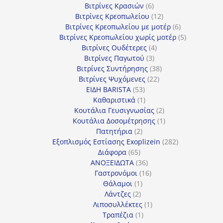
6
προϊόντα
Βιτρίνες Κρασιών
6
προϊόντα
12
Βιτρίνες Κρεοπωλείου
12
προϊόντα
6
Βιτρίνες Κρεοπωλείου με μοτέρ
6
προϊόντα
5
Βιτρίνες Κρεοπωλείου χωρίς μοτέρ
5
4
προϊόντα
Βιτρίνες Ουδέτερες
4
3
προϊόντα
Βιτρίνες Παγωτού
3
προϊόντα
38
Βιτρίνες Συντήρησης
38
22
προϊόντα
Βιτρίνες Ψυχόμενες
22
53
προϊόντα
ΕΙΔΗ BARISTA
53
προϊόντα
1
Καθαριστικά
1
προϊόν
2
Κουτάλια Γευσιγνωσίας
2
προϊόντα
1
Κουτάλια Δοσομέτρησης
1
2
προϊόν
Πατητήρια
2
προϊόντα
282
Εξοπλισμός Εστίασης Exoplizein
282
65
προϊόντα
Διάφορα
65
προϊόντα
36
ΑΝΟΞΕΙΔΩΤΑ
36
προϊόντα
16
Γαστρονόμοι
16
1
προϊόντα
Θάλαμοι
1
2
προϊόν
Λάντζες
2
προϊόντα
1
Λιποσυλλέκτες
1
1
προϊόν
Τραπέζια
1