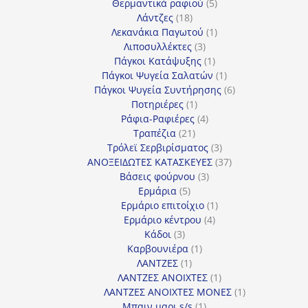
προϊόντα
5
Θερμαντικά ραφιού
5
18
προϊόντα
Λάντζες
18
προϊόντα
1
Λεκανάκια Παγωτού
1
3
προϊόν
Λιποσυλλέκτες
3
προϊόντα
1
Πάγκοι Κατάψυξης
1
προϊόν
1
Πάγκοι Ψυγεία Σαλατών
1
προϊόν
6
Πάγκοι Ψυγεία Συντήρησης
6
1
προϊόντα
Ποτηριέρες
1
προϊόν
4
Ράφια-Ραφιέρες
4
21
προϊόντα
Τραπέζια
21
προϊόντα
3
Τρόλεϊ Σερβιρίσματος
3
προϊόντα
37
ΑΝΟΞΕΙΔΩΤΕΣ ΚΑΤΑΣΚΕΥΕΣ
37
3
προϊόντα
Βάσεις φούρνου
3
5
προϊόντα
Ερμάρια
5
προϊόντα
1
Ερμάριο επιτοίχιο
1
4
προϊόν
Ερμάριο κέντρου
4
3
προϊόντα
Κάδοι
3
προϊόντα
1
Καρβουνιέρα
1
1
προϊόν
ΛΑΝΤΖΕΣ
1
προϊόν
1
ΛΑΝΤΖΕΣ ΑΝΟΙΧΤΕΣ
1
προϊόν
1
ΛΑΝΤΖΕΣ ΑΝΟΙΧΤΕΣ ΜΟΝΕΣ
1
1
προϊόν
Μπαιν μαρι s/s
1