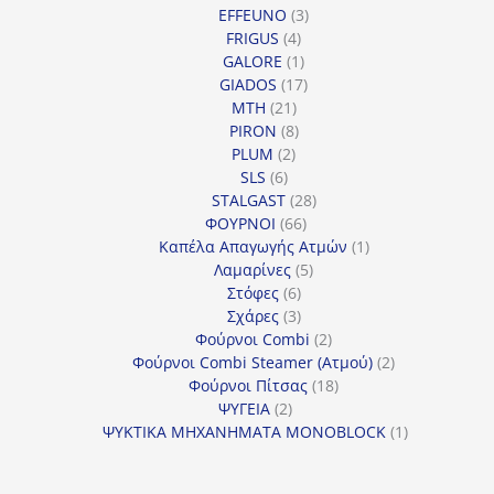
3
προϊόντα
EFFEUNO
3
4
προϊόντα
FRIGUS
4
προϊόντα
1
GALORE
1
προϊόν
17
GIADOS
17
21
προϊόντα
MTH
21
προϊόντα
8
PIRON
8
2
προϊόντα
PLUM
2
6
προϊόντα
SLS
6
προϊόντα
28
STALGAST
28
66
προϊόντα
ΦΟΥΡΝΟΙ
66
προϊόντα
1
Καπέλα Απαγωγής Ατμών
1
5
προϊόν
Λαμαρίνες
5
6
προϊόντα
Στόφες
6
προϊόντα
3
Σχάρες
3
προϊόντα
2
Φούρνοι Combi
2
προϊόντα
2
Φούρνοι Combi Steamer (Ατμού)
2
18
προϊόντα
Φούρνοι Πίτσας
18
2
προϊόντα
ΨΥΓΕΙΑ
2
προϊόντα
1
ΨΥΚΤΙΚΑ ΜΗΧΑΝΗΜΑΤΑ MONOBLOCK
1
προϊόν