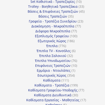
προϊόντα
10
Set Καθιστικά - Τραπεζαρίες
10
προϊόντα
33
Trolley - Βοηθητικά Τραπεζάκια
33
προϊόντα
45
Βάσεις & Επιφάνειες Τραπεζιών
45
35
προϊόντα
Βάσεις Τραπεζιών
35
προϊόντα
23
Γραφεία - Τραπέζια Συνεδρίου
23
77
προϊόντα
Διακόσμηση - Μικροέπιπλα
77
77
προϊόντα
Διάφορα Μικροέπιπλα
77
προϊόντα
100
Εξοπλισμός Γραφείου
100
186
προϊόντα
Εξωτερικός Χώρος
186
776
προϊόντα
Έπιπλα
776
προϊόντα
6
Έπιπλα TV - Κονσόλες
6
32
προϊόντα
Έπιπλα Σαλονιού
32
προϊόντα
76
Έπιπλα Υπνοδωματίου
76
10
προϊόντα
Επιφάνειες Τραπεζιών
10
1
προϊόντα
Ερμάρια - Ντουλάπες
1
354
προϊόν
Εσωτερικός Χώρος
354
111
προϊόντα
Καθίσματα
111
προϊόντα
199
Καθίσματα - Τραπέζια
199
προϊόντα
77
Καθίσματα Γραφείου-Υποδοχής
77
30
προϊόντα
Καθίσματα Διευθυντικά
30
προϊόντα
17
Καθίσματα Εργασίας - Μαθητείας
17
5
προϊόντα
Καθρέπτες
5