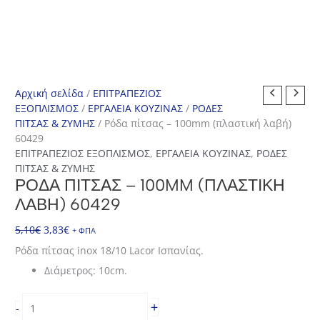
Αρχική σελίδα
/
ΕΠΙΤΡΑΠΕΖΙΟΣ
ΕΞΟΠΛΙΣΜΟΣ
/
ΕΡΓΑΛΕΙΑ ΚΟΥΖΙΝΑΣ
/
ΡΟΔΕΣ
ΠΙΤΣΑΣ & ΖΥΜΗΣ
/ Ρόδα πίτσας – 100mm (πλαστική λαβή)
60429
ΕΠΙΤΡΑΠΕΖΙΟΣ ΕΞΟΠΛΙΣΜΟΣ
,
ΕΡΓΑΛΕΙΑ ΚΟΥΖΙΝΑΣ
,
ΡΟΔΕΣ
ΠΙΤΣΑΣ & ΖΥΜΗΣ
ΡΌΔΑ ΠΊΤΣΑΣ – 100MM (ΠΛΑΣΤΙΚΉ
ΛΑΒΉ) 60429
Original
Η
5,10
€
3,83
€
+ ΦΠΑ
price
τρέχουσα
Ρόδα πίτσας inox 18/10 Lacor Ισπανίας.
was:
τιμή
Διάμετρος: 10cm.
5,10€.
είναι:
3,83€.
Ρόδα
+
-
πίτσας