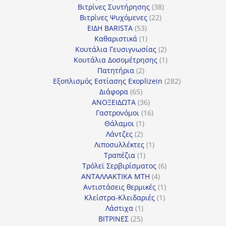
προϊόντα
38
Βιτρίνες Συντήρησης
38
22
προϊόντα
Βιτρίνες Ψυχόμενες
22
53
προϊόντα
ΕΙΔΗ BARISTA
53
προϊόντα
1
Καθαριστικά
1
προϊόν
2
Κουτάλια Γευσιγνωσίας
2
προϊόντα
1
Κουτάλια Δοσομέτρησης
1
2
προϊόν
Πατητήρια
2
προϊόντα
282
Εξοπλισμός Εστίασης Exoplizein
282
65
προϊόντα
Διάφορα
65
προϊόντα
36
ΑΝΟΞΕΙΔΩΤΑ
36
προϊόντα
16
Γαστρονόμοι
16
1
προϊόντα
Θάλαμοι
1
2
προϊόν
Λάντζες
2
προϊόντα
1
Λιποσυλλέκτες
1
1
προϊόν
Τραπέζια
1
προϊόν
6
Τρόλεϊ Σερβιρίσματος
6
4
προϊόντα
ΑΝΤΑΛΛΑΚΤΙΚΑ MTH
4
προϊόντα
1
Αντιστάσεις θερμικές
1
1
προϊόν
Κλείστρα-Κλειδαριές
1
1
προϊόν
Λάστιχα
1
25
προϊόν
ΒΙΤΡΙΝΕΣ
25