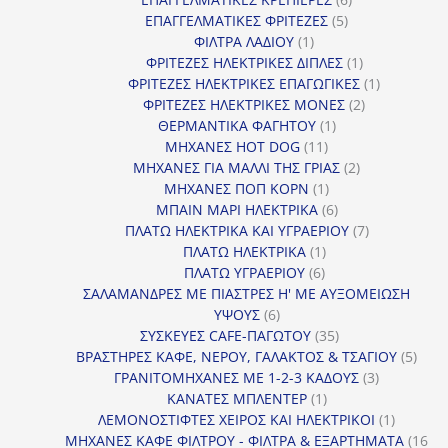
5
προϊόντα
ΕΠΑΓΓΕΛΜΑΤΙΚΕΣ ΦΡΙΤΕΖΕΣ
5
1
προϊόντα
ΦΙΛΤΡΑ ΛΑΔΙΟΥ
1
προϊόν
1
ΦΡΙΤΕΖΕΣ ΗΛΕΚΤΡΙΚΕΣ ΔΙΠΛΕΣ
1
προϊόν
1
ΦΡΙΤΕΖΕΣ ΗΛΕΚΤΡΙΚΕΣ ΕΠΑΓΩΓΙΚΕΣ
1
2
προϊόν
ΦΡΙΤΕΖΕΣ ΗΛΕΚΤΡΙΚΕΣ ΜΟΝΕΣ
2
1
προϊόντα
ΘΕΡΜΑΝΤΙΚΑ ΦΑΓΗΤΟΥ
1
11
προϊόν
ΜΗΧΑΝΕΣ HOT DOG
11
προϊόντα
2
ΜΗΧΑΝΕΣ ΓΙΑ ΜΑΛΛΙ ΤΗΣ ΓΡΙΑΣ
2
1
προϊόντα
ΜΗΧΑΝΕΣ ΠΟΠ ΚΟΡΝ
1
προϊόν
6
ΜΠΑΙΝ ΜΑΡΙ ΗΛΕΚΤΡΙΚΑ
6
προϊόντα
7
ΠΛΑΤΩ ΗΛΕΚΤΡΙΚΑ ΚΑΙ ΥΓΡΑΕΡΙΟΥ
7
1
προϊόντα
ΠΛΑΤΩ ΗΛΕΚΤΡΙΚΑ
1
6
προϊόν
ΠΛΑΤΩ ΥΓΡΑΕΡΙΟΥ
6
προϊόντα
ΣΑΛΑΜΑΝΔΡΕΣ ΜΕ ΠΙΑΣΤΡΕΣ Η' ΜΕ ΑΥΞΟΜΕΙΩΣΗ
6
ΥΨΟΥΣ
6
προϊόντα
35
ΣΥΣΚΕΥΕΣ CAFE-ΠΑΓΩΤΟΥ
35
προϊόντα
5
ΒΡΑΣΤΗΡΕΣ ΚΑΦΕ, ΝΕΡΟΥ, ΓΑΛΑΚΤΟΣ & ΤΣΑΓΙΟΥ
5
3
προϊ
ΓΡΑΝΙΤΟΜΗΧΑΝΕΣ ΜΕ 1-2-3 ΚΑΔΟΥΣ
3
1
προϊόντα
ΚΑΝΑΤΕΣ ΜΠΛΕΝΤΕΡ
1
προϊόν
1
ΛΕΜΟΝΟΣΤΙΦΤΕΣ ΧΕΙΡΟΣ ΚΑΙ ΗΛΕΚΤΡΙΚΟΙ
1
προϊόν
ΜΗΧΑΝΕΣ ΚΑΦΕ ΦΙΛΤΡΟΥ - ΦΙΛΤΡΑ & ΕΞΑΡΤΗΜΑΤΑ
16