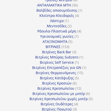
προϊόντα
36
ΑΝΤΑΛΛΑΚΤΙΚΑ MTH
36
προϊόντα
1
Βαλβίδες αποσυμπίεσης
1
4
προϊόν
Κλείστρα-Κλειδαριές
4
1
προϊόντα
Λάστιχα
1
προϊόν
2
Μεντεσέδες
2
προϊόντα
4
Ράουλα-Πλαστικά μέρη
4
1
προϊόντα
Υγειονομικές γωνίες
1
5
προϊόν
ΑΤΑΞΙΝΟΜΗΤΑ
5
153
προϊόντα
ΒΙΤΡΙΝΕΣ
153
προϊόντα
3
Βιτρίνες Back Bar
3
προϊόντα
1
Βιτρίνες Mπύρας Subzero
1
1
προϊόν
Βιτρίνες Self Service
1
προϊόν
1
Βιτρίνες Επιτραπέζιες για GN
1
15
προϊόν
Βιτρίνες Θερμαινόμενες
15
5
προϊόντα
Βιτρίνες Κατάψυξης
5
6
προϊόντα
Βιτρίνες Κρασιών
6
προϊόντα
12
Βιτρίνες Κρεοπωλείου
12
προϊόντα
6
Βιτρίνες Κρεοπωλείου με μοτέρ
6
προϊόντα
5
Βιτρίνες Κρεοπωλείου χωρίς μοτέρ
5
4
προϊόντα
Βιτρίνες Ουδέτερες
4
3
προϊόντα
Βιτρίνες Παγωτού
3