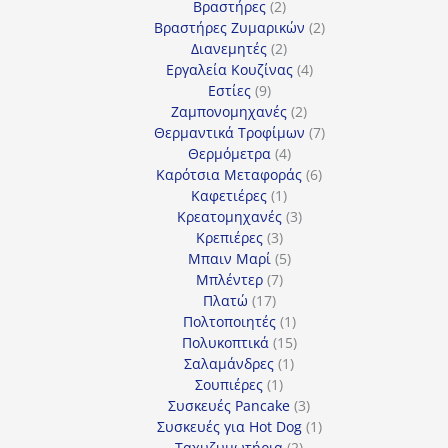
προϊόντα
2
Βραστήρες
2
προϊόντα
2
Βραστήρες Ζυμαρικών
2
2
προϊόντα
Διανεμητές
2
προϊόντα
4
Εργαλεία Κουζίνας
4
9
προϊόντα
Εστίες
9
προϊόντα
2
Ζαμπονομηχανές
2
προϊόντα
7
Θερμαντικά Τροφίμων
7
4
προϊόντα
Θερμόμετρα
4
προϊόντα
6
Καρότσια Μεταφοράς
6
1
προϊόντα
Καφετιέρες
1
προϊόν
3
Κρεατομηχανές
3
3
προϊόντα
Κρεπιέρες
3
προϊόντα
5
Μπαιν Μαρί
5
7
προϊόντα
Μπλέντερ
7
17
προϊόντα
Πλατώ
17
προϊόντα
1
Πολτοποιητές
1
προϊόν
15
Πολυκοπτικά
15
1
προϊόντα
Σαλαμάνδρες
1
1
προϊόν
Σουπιέρες
1
προϊόν
3
Συσκευές Pancake
3
προϊόντα
1
Συσκευές για Hot Dog
1
2
προϊόν
Ταχυζυμωτήρια
2