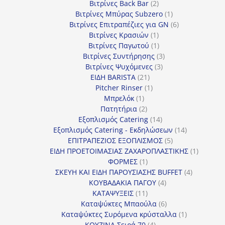
προϊόντα
2
Βιτρίνες Back Bar
2
προϊόντα
1
Βιτρίνες Mπύρας Subzero
1
προϊόν
6
Βιτρίνες Επιτραπέζιες για GN
6
1
προϊόντα
Βιτρίνες Κρασιών
1
προϊόν
1
Βιτρίνες Παγωτού
1
προϊόν
3
Βιτρίνες Συντήρησης
3
3
προϊόντα
Βιτρίνες Ψυχόμενες
3
21
προϊόντα
ΕΙΔΗ BARISTA
21
προϊόντα
1
Pitcher Rinser
1
1
προϊόν
Μπρελόκ
1
προϊόν
2
Πατητήρια
2
προϊόντα
14
Εξοπλισμός Catering
14
προϊόντα
14
Εξοπλισμός Catering - Εκδηλώσεων
14
5
προϊόντα
ΕΠΙΤΡΑΠΕΖΙΟΣ ΕΞΟΠΛΙΣΜΟΣ
5
προϊόντα
1
ΕΙΔΗ ΠΡΟΕΤΟΙΜΑΣΙΑΣ ΖΑΧΑΡΟΠΛΑΣΤΙΚΗΣ
1
1
προϊόν
ΦΟΡΜΕΣ
1
προϊόν
4
ΣΚΕΥΗ ΚΑΙ ΕΙΔΗ ΠΑΡΟΥΣΙΑΣΗΣ BUFFET
4
4
προϊόντα
ΚΟΥΒΑΔΑΚΙΑ ΠΑΓΟΥ
4
11
προϊόντα
ΚΑΤΑΨΥΞΕΙΣ
11
προϊόντα
6
Καταψύκτες Μπαούλα
6
προϊόντα
1
Καταψύκτες Συρόμενα κρύσταλλα
1
4
προϊόν
ΚΟΥΖΙΝΑ Σειρά 70
4