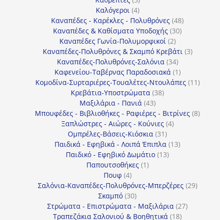
4
προϊόντα
Καλόγεροι
4
προϊόντα
48
Καναπέδες - Καρέκλες - Πολυθρόνες
48
30
προϊόντα
Καναπέδες & Καθίσματα Υποδοχής
30
2
προϊόντα
Καναπέδες Γωνία-Πολυμορφικοί
2
προϊόντα
3
Καναπέδες-Πολυθρόνες & Σκαμπό Κρεβάτι
3
34
προϊόντ
Καναπέδες-Πολυθρόνες-Σαλόνια
34
προϊόντα
1
Καφενείου-Ταβέρνας Παραδοσιακά
1
προϊόν
11
Κομοδίνα-Συρταριέρες-Τουαλέτες-Ντουλάπες
11
38
προϊόν
Κρεβάτια-Υποστρώματα
38
43
προϊόντα
Μαξιλάρια - Πανιά
43
προϊόντα
8
Μπουφέδες - Βιβλιοθήκες - Ραφιέρες - Βιτρίνες
8
4
προϊό
Ξαπλώστρες - Αιώρες - Κούνιες
4
31
προϊόντα
Ομπρέλες-Βάσεις-Κιόσκια
31
προϊόντα
13
Παιδικά - Εφηβικά - Λοιπά Έπιπλα
13
13
προϊόντα
Παιδικό - Εφηβικό Δωμάτιο
13
1
προϊόντα
Παπουτσοθήκες
1
4
προϊόν
Πουφ
4
προϊόντα
29
Σαλόνια-Καναπέδες-Πολυθρόνες-Μπερζέρες
29
30
προϊόν
Σκαμπό
30
προϊόντα
27
Στρώματα - Επιστρώματα - Μαξιλάρια
27
18
προϊόντα
Τραπεζάκια Σαλονιού & Βοηθητικά
18