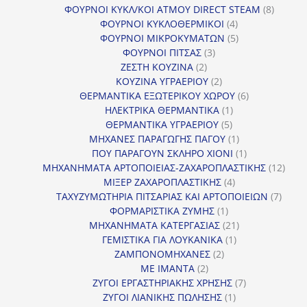
προϊόντα
8
ΦΟΥΡΝΟΙ ΚΥΚΛ/ΚΟΙ ΑΤΜΟΥ DIRECT STEAM
8
4
προϊόν
ΦΟΥΡΝΟΙ ΚΥΚΛΟΘΕΡΜΙΚΟΙ
4
προϊόντα
5
ΦΟΥΡΝΟΙ ΜΙΚΡΟΚΥΜΑΤΩΝ
5
3
προϊόντα
ΦΟΥΡΝΟΙ ΠΙΤΣΑΣ
3
2
προϊόντα
ΖΕΣΤΗ ΚΟΥΖΙΝΑ
2
προϊόντα
2
ΚΟΥΖΙΝΑ ΥΓΡΑΕΡΙΟΥ
2
προϊόντα
6
ΘΕΡΜΑΝΤΙΚΑ ΕΞΩΤΕΡΙΚΟΥ ΧΩΡΟΥ
6
1
προϊόντα
ΗΛΕΚΤΡΙΚΑ ΘΕΡΜΑΝΤΙΚΑ
1
5
προϊόν
ΘΕΡΜΑΝΤΙΚΑ ΥΓΡΑΕΡΙΟΥ
5
προϊόντα
1
ΜΗΧΑΝΕΣ ΠΑΡΑΓΩΓΗΣ ΠΑΓΟΥ
1
προϊόν
1
ΠΟΥ ΠΑΡΑΓΟΥΝ ΣΚΛΗΡΟ ΧΙΟΝΙ
1
προϊόν
12
ΜΗΧΑΝΗΜΑΤΑ ΑΡΤΟΠΟΙΕΙΑΣ-ΖΑΧΑΡΟΠΛΑΣΤΙΚΗΣ
12
4
προϊ
ΜΙΞΕΡ ΖΑΧΑΡΟΠΛΑΣΤΙΚΗΣ
4
προϊόντα
7
ΤΑΧΥΖΥΜΩΤΗΡΙΑ ΠΙΤΣΑΡΙΑΣ ΚΑΙ ΑΡΤΟΠΟΙΕΙΩΝ
7
1
προϊό
ΦΟΡΜΑΡΙΣΤΙΚΑ ΖΥΜΗΣ
1
προϊόν
21
ΜΗΧΑΝΗΜΑΤΑ ΚΑΤΕΡΓΑΣΙΑΣ
21
1
προϊόντα
ΓΕΜΙΣΤΙΚΑ ΓΙΑ ΛΟΥΚΑΝΙΚΑ
1
2
προϊόν
ΖΑΜΠΟΝΟΜΗΧΑΝΕΣ
2
2
προϊόντα
ΜΕ ΙΜΑΝΤΑ
2
προϊόντα
7
ΖΥΓΟΙ ΕΡΓΑΣΤΗΡΙΑΚΗΣ ΧΡΗΣΗΣ
7
1
προϊόντα
ΖΥΓΟΙ ΛΙΑΝΙΚΗΣ ΠΩΛΗΣΗΣ
1