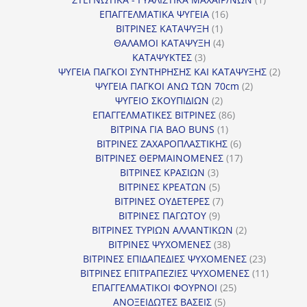
16
προϊόν
ΕΠΑΓΓΕΛΜΑΤΙΚΑ ΨΥΓΕΙΑ
16
1
προϊόντα
ΒΙΤΡΙΝΕΣ ΚΑΤΑΨΥΞΗ
1
προϊόν
4
ΘΑΛΑΜΟΙ ΚΑΤΑΨΥΞΗ
4
3
προϊόντα
ΚΑΤΑΨΥΚΤΕΣ
3
προϊόντα
2
ΨΥΓΕΙΑ ΠΑΓΚΟΙ ΣΥΝΤΗΡΗΣΗΣ ΚΑΙ ΚΑΤΑΨΥΞΗΣ
2
2
προϊό
ΨΥΓΕΙΑ ΠΑΓΚΟΙ ΑΝΩ ΤΩΝ 70cm
2
2
προϊόντα
ΨΥΓΕΙΟ ΣΚΟΥΠΙΔΙΩΝ
2
προϊόντα
86
ΕΠΑΓΓΕΛΜΑΤΙΚΕΣ ΒΙΤΡΙΝΕΣ
86
1
προϊόντα
ΒΙΤΡΙΝΑ ΓΙΑ BAO BUNS
1
προϊόν
6
ΒΙΤΡΙΝΕΣ ΖΑΧΑΡΟΠΛΑΣΤΙΚΗΣ
6
προϊόντα
17
ΒΙΤΡΙΝΕΣ ΘΕΡΜΑΙΝΟΜΕΝΕΣ
17
3
προϊόντα
ΒΙΤΡΙΝΕΣ ΚΡΑΣΙΩΝ
3
προϊόντα
5
ΒΙΤΡΙΝΕΣ ΚΡΕΑΤΩΝ
5
προϊόντα
7
ΒΙΤΡΙΝΕΣ ΟΥΔΕΤΕΡΕΣ
7
9
προϊόντα
ΒΙΤΡΙΝΕΣ ΠΑΓΩΤΟΥ
9
προϊόντα
2
ΒΙΤΡΙΝΕΣ ΤΥΡΙΩΝ ΑΛΛΑΝΤΙΚΩΝ
2
38
προϊόντα
ΒΙΤΡΙΝΕΣ ΨΥΧΟΜΕΝΕΣ
38
προϊόντα
23
ΒΙΤΡΙΝΕΣ ΕΠΙΔΑΠΕΔΙΕΣ ΨΥΧΟΜΕΝΕΣ
23
προϊόντα
11
ΒΙΤΡΙΝΕΣ ΕΠΙΤΡΑΠΕΖΙΕΣ ΨΥΧΟΜΕΝΕΣ
11
25
προϊόντ
ΕΠΑΓΓΕΛΜΑΤΙΚΟΙ ΦΟΥΡΝΟΙ
25
5
προϊόντα
ΑΝΟΞΕΙΔΩΤΕΣ ΒΑΣΕΙΣ
5