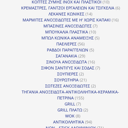
προϊόντα
10
ΚΟΠΤΕΣ ΖΥΜΗΣ INOX ΚΑΙ ΠΛΑΣΤΙΚΟΙ
10
προϊόντα
6
ΚΡΕΜΑΣΤΡΕΣ, ΓΑΝΤΖΟΙ ΕΡΓΑΛΕΙΩΝ ΚΑΙ ΤΣΙΓΚΕΛΙΑ
6
14
προϊ
ΛΕΚΑΝΕΣ ΚΩΝΙΚΕΣ
14
προϊόντα
16
ΜΑΡΜΙΤΕΣ ΑΝΟΞΕΙΔΩΤΕΣ ΜΕ Η' ΧΩΡΙΣ ΚΑΠΑΚΙ
16
7
προϊ
ΜΠΑΣΙΝΕΣ ΑΝΟΞΕΙΔΩΤΕΣ
7
10
προϊόντα
ΜΠΟΥΚΑΛΙΑ ΠΛΑΣΤΙΚΑ
10
προϊόντα
5
ΜΠΩΛ ΚΩΝΙΚΑ ΑΝΑΜΕΙΞΗΣ
5
56
προϊόντα
ΠΑΕΛΙΕΡΕΣ
56
προϊόντα
5
ΡΑΒΔΟΙ ΠΑΡΑΓΓΕΛΙΩΝ
5
29
προϊόντα
ΣΑΓΑΝΑΚΙΑ
29
προϊόντα
16
ΣΙΝΟΥΑ ΑΝΟΞΕΙΔΩΤΑ
16
προϊόντα
7
ΣΙΦΟΝ ΣΑΝΤΙΓΥΣ ΚΑΙ ΣΟΔΑΣ
7
2
προϊόντα
ΣΟΥΠΙΕΡΕΣ
2
προϊόντα
21
ΣΟΥΡΩΤΗΡΙΑ
21
προϊόντα
2
ΣΩΤΕΖΕΣ ΑΝΟΞΕΙΔΩΤΕΣ
2
προϊόντα
ΤΗΓΑΝΙΑ ΑΝΟΞΕΙΔΩΤΑ-ΑΝΤΙΚΟΛΛΗΤΙΚΑ-ΚΕΡΑΜΙΚΑ-
155
ΠΕΤΡΙΝΑ
155
7
προϊόντα
GRILL
7
προϊόντα
2
GRILL ΠΛΑΤΩ
2
8
προϊόντα
WOK
8
προϊόντα
94
ΑΝΤΙΚΟΛΛΗΤΙΚΑ
94
προϊόντα
71
NON - STICK ΑΛΟΥΜΙΝΙΟΥ
71