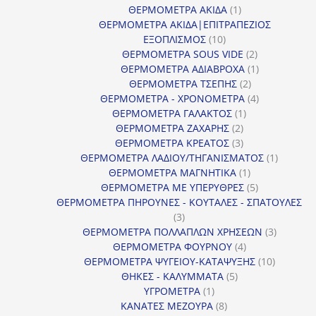
προϊόντα
1
ΘΕΡΜΟΜΕΤΡΑ ΑΚΙΔΑ
1
προϊόν
ΘΕΡΜΟΜΕΤΡΑ ΑΚΙΔΑ|ΕΠΙΤΡΑΠΕΖΙΟΣ
10
ΕΞΟΠΛΙΣΜΟΣ
10
προϊόντα
2
ΘΕΡΜΟΜΕΤΡΑ SOUS VIDE
2
προϊόντα
1
ΘΕΡΜΟΜΕΤΡΑ ΑΔΙΑΒΡΟΧΑ
1
2
προϊόν
ΘΕΡΜΟΜΕΤΡΑ ΤΣΕΠΗΣ
2
προϊόντα
4
ΘΕΡΜΟΜΕΤΡΑ - ΧΡΟΝΟΜΕΤΡΑ
4
1
προϊόντα
ΘΕΡΜΟΜΕΤΡΑ ΓΑΛΑΚΤΟΣ
1
2
προϊόν
ΘΕΡΜΟΜΕΤΡΑ ΖΑΧΑΡΗΣ
2
προϊόντα
3
ΘΕΡΜΟΜΕΤΡΑ ΚΡΕΑΤΟΣ
3
προϊόντα
1
ΘΕΡΜΟΜΕΤΡΑ ΛΑΔΙΟΥ/ΤΗΓΑΝΙΣΜΑΤΟΣ
1
1
προϊόν
ΘΕΡΜΟΜΕΤΡΑ ΜΑΓΝΗΤΙΚΑ
1
προϊόν
5
ΘΕΡΜΟΜΕΤΡΑ ΜΕ ΥΠΕΡΥΘΡΕΣ
5
προϊόντα
ΘΕΡΜΟΜΕΤΡΑ ΠΗΡΟΥΝΕΣ - ΚΟΥΤΑΛΕΣ - ΣΠΑΤΟΥΛΕΣ
3
3
προϊόντα
3
ΘΕΡΜΟΜΕΤΡΑ ΠΟΛΛΑΠΛΩΝ ΧΡΗΣΕΩΝ
3
4
προϊόντ
ΘΕΡΜΟΜΕΤΡΑ ΦΟΥΡΝΟΥ
4
προϊόντα
10
ΘΕΡΜΟΜΕΤΡΑ ΨΥΓΕΙΟΥ-ΚΑΤΑΨΥΞΗΣ
10
5
προϊόντα
ΘΗΚΕΣ - ΚΑΛΥΜΜΑΤΑ
5
1
προϊόντα
ΥΓΡΟΜΕΤΡΑ
1
προϊόν
8
ΚΑΝΑΤΕΣ ΜΕΖΟΥΡΑ
8