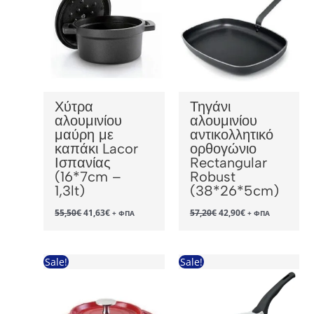
Χύτρα
Τηγάνι
αλουμινίου
αλουμινίου
μαύρη με
αντικολλητικό
καπάκι Lacor
ορθογώνιο
Ισπανίας
Rectangular
(16*7cm –
Robust
1,3lt)
(38*26*5cm)
Original
Η
Original
Η
55,50
€
41,63
€
57,20
€
42,90
€
+ ΦΠΑ
+ ΦΠΑ
price
τρέχουσα
price
τρέχουσα
was:
τιμή
was:
τιμή
55,50€.
είναι:
57,20€.
είναι:
41,63€.
42,90€.
Sale!
Sale!