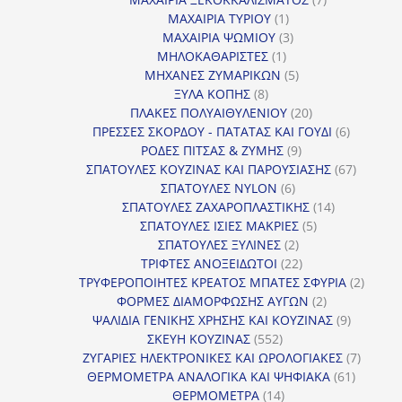
1
προϊόντα
ΜΑΧΑΙΡΙΑ ΤΥΡΙΟΥ
1
προϊόν
3
ΜΑΧΑΙΡΙΑ ΨΩΜΙΟΥ
3
1
προϊόντα
ΜΗΛΟΚΑΘΑΡΙΣΤΕΣ
1
προϊόν
5
ΜΗΧΑΝΕΣ ΖΥΜΑΡΙΚΩΝ
5
8
προϊόντα
ΞΥΛΑ ΚΟΠΗΣ
8
προϊόντα
20
ΠΛΑΚΕΣ ΠΟΛΥΑΙΘΥΛΕΝΙΟΥ
20
προϊόντα
6
ΠΡΕΣΣΕΣ ΣΚΟΡΔΟΥ - ΠΑΤΑΤΑΣ ΚΑΙ ΓΟΥΔΙ
6
9
προϊόντα
ΡΟΔΕΣ ΠΙΤΣΑΣ & ΖΥΜΗΣ
9
προϊόντα
67
ΣΠΑΤΟΥΛΕΣ ΚΟΥΖΙΝΑΣ ΚΑΙ ΠΑΡΟΥΣΙΑΣΗΣ
67
6
προϊόντ
ΣΠΑΤΟΥΛΕΣ NYLON
6
προϊόντα
14
ΣΠΑΤΟΥΛΕΣ ΖΑΧΑΡΟΠΛΑΣΤΙΚΗΣ
14
5
προϊόντα
ΣΠΑΤΟΥΛΕΣ ΙΣΙΕΣ ΜΑΚΡΙΕΣ
5
2
προϊόντα
ΣΠΑΤΟΥΛΕΣ ΞΥΛΙΝΕΣ
2
προϊόντα
22
ΤΡΙΦΤΕΣ ΑΝΟΞΕΙΔΩΤΟΙ
22
προϊόντα
2
ΤΡΥΦΕΡΟΠΟΙΗΤΕΣ ΚΡΕΑΤΟΣ ΜΠΑΤΕΣ ΣΦΥΡΙΑ
2
2
προϊόν
ΦΟΡΜΕΣ ΔΙΑΜΟΡΦΩΣΗΣ ΑΥΓΩΝ
2
προϊόντα
9
ΨΑΛΙΔΙΑ ΓΕΝΙΚΗΣ ΧΡΗΣΗΣ ΚΑΙ ΚΟΥΖΙΝΑΣ
9
552
προϊόντα
ΣΚΕΥΗ ΚΟΥΖΙΝΑΣ
552
προϊόντα
7
ΖΥΓΑΡΙΕΣ ΗΛΕΚΤΡΟΝΙΚΕΣ ΚΑΙ ΩΡΟΛΟΓΙΑΚΕΣ
7
61
προϊόν
ΘΕΡΜΟΜΕΤΡΑ ΑΝΑΛΟΓΙΚΑ ΚΑΙ ΨΗΦΙΑΚΑ
61
14
προϊόντ
ΘΕΡΜΟΜΕΤΡΑ
14