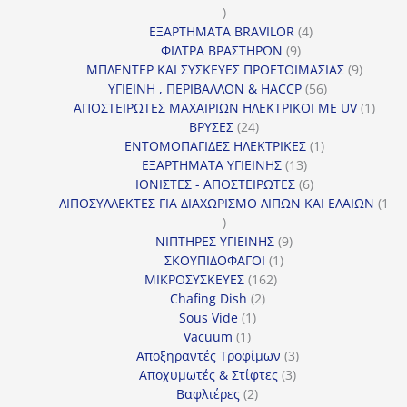
16
προϊόντα
4
ΕΞΑΡΤΗΜΑΤΑ BRAVILOR
4
9
προϊόντα
ΦΙΛΤΡΑ ΒΡΑΣΤΗΡΩΝ
9
προϊόντα
9
ΜΠΛΕΝΤΕΡ ΚΑΙ ΣΥΣΚΕΥΕΣ ΠΡΟΕΤΟΙΜΑΣΙΑΣ
9
56
προϊόντ
ΥΓΙΕΙΝΗ , ΠΕΡΙΒΑΛΛΟΝ & HACCP
56
προϊόντα
1
ΑΠΟΣΤΕΙΡΩΤΕΣ ΜΑΧΑΙΡΙΩΝ ΗΛΕΚΤΡΙΚΟΙ ΜΕ UV
1
24
προϊό
ΒΡΥΣΕΣ
24
προϊόντα
1
ΕΝΤΟΜΟΠΑΓΙΔΕΣ ΗΛΕΚΤΡΙΚΕΣ
1
13
προϊόν
ΕΞΑΡΤΗΜΑΤΑ ΥΓΙΕΙΝΗΣ
13
προϊόντα
6
ΙΟΝΙΣΤΕΣ - ΑΠΟΣΤΕΙΡΩΤΕΣ
6
προϊόντα
ΛΙΠΟΣΥΛΛΕΚΤΕΣ ΓΙΑ ΔΙΑΧΩΡΙΣΜΟ ΛΙΠΩΝ ΚΑΙ ΕΛΑΙΩΝ
1
1
προϊόν
9
ΝΙΠΤΗΡΕΣ ΥΓΙΕΙΝΗΣ
9
1
προϊόντα
ΣΚΟΥΠΙΔΟΦΑΓΟΙ
1
162
προϊόν
ΜΙΚΡΟΣΥΣΚΕΥΕΣ
162
2
προϊόντα
Chafing Dish
2
1
προϊόντα
Sous Vide
1
1
προϊόν
Vacuum
1
προϊόν
3
Αποξηραντές Τροφίμων
3
3
προϊόντα
Αποχυμωτές & Στίφτες
3
2
προϊόντα
Βαφλιέρες
2