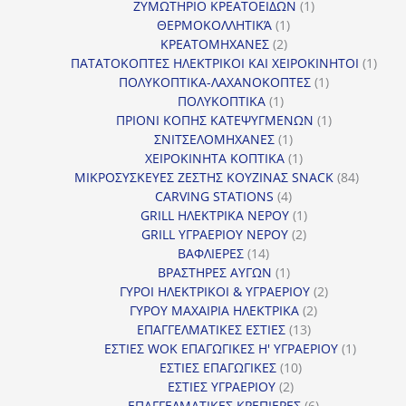
προϊόν
1
ΖΥΜΩΤΗΡΙΟ ΚΡΕΑΤΟΕΙΔΩΝ
1
1
προϊόν
ΘΕΡΜΟΚΟΛΛΗΤΙΚΆ
1
2
προϊόν
ΚΡΕΑΤΟΜΗΧΑΝΕΣ
2
προϊόντα
1
ΠΑΤΑΤΟΚΟΠΤΕΣ ΗΛΕΚΤΡΙΚΟΙ ΚΑΙ ΧΕΙΡΟΚΙΝΗΤΟΙ
1
1
προϊ
ΠΟΛΥΚΟΠΤΙΚΑ-ΛΑΧΑΝΟΚΟΠΤΕΣ
1
1
προϊόν
ΠΟΛΥΚΟΠΤΙΚΑ
1
προϊόν
1
ΠΡΙΟΝΙ ΚΟΠΗΣ ΚΑΤΕΨΥΓΜΕΝΩΝ
1
1
προϊόν
ΣΝΙΤΣΕΛΟΜΗΧΑΝΕΣ
1
προϊόν
1
ΧΕΙΡΟΚΙΝΗΤΑ ΚΟΠΤΙΚΑ
1
προϊόν
84
ΜΙΚΡΟΣΥΣΚΕΥΕΣ ΖΕΣΤΗΣ ΚΟΥΖΙΝΑΣ SNACK
84
4
προϊόντ
CARVING STATIONS
4
προϊόντα
1
GRILL ΗΛΕΚΤΡΙΚΑ ΝΕΡΟΥ
1
2
προϊόν
GRILL ΥΓΡΑΕΡΙΟΥ ΝΕΡΟΥ
2
14
προϊόντα
ΒΑΦΛΙΕΡΕΣ
14
προϊόντα
1
ΒΡΑΣΤΗΡΕΣ ΑΥΓΩΝ
1
προϊόν
2
ΓΥΡΟΙ ΗΛΕΚΤΡΙΚΟΙ & ΥΓΡΑΕΡΙΟΥ
2
2
προϊόντα
ΓΥΡΟΥ ΜΑΧΑΙΡΙΑ ΗΛΕΚΤΡΙΚΑ
2
13
προϊόντα
ΕΠΑΓΓΕΛΜΑΤΙΚΕΣ ΕΣΤΙΕΣ
13
προϊόντα
1
ΕΣΤΙΕΣ WOK ΕΠΑΓΩΓΙΚΕΣ Η' ΥΓΡΑΕΡΙΟΥ
1
10
προϊόν
ΕΣΤΙΕΣ ΕΠΑΓΩΓΙΚΕΣ
10
2
προϊόντα
ΕΣΤΙΕΣ ΥΓΡΑΕΡΙΟΥ
2
προϊόντα
6
ΕΠΑΓΓΕΛΜΑΤΙΚΕΣ ΚΡΕΠΙΕΡΕΣ
6