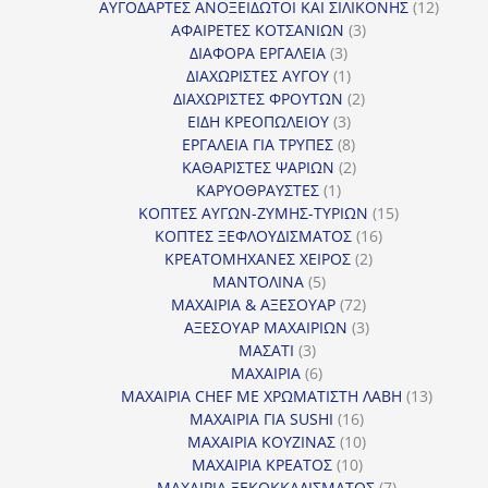
προϊόντα
12
ΑΥΓΟΔΑΡΤΕΣ ΑΝΟΞΕΙΔΩΤΟΙ ΚΑΙ ΣΙΛΙΚΟΝΗΣ
12
3
προϊόν
ΑΦΑΙΡΕΤΕΣ ΚΟΤΣΑΝΙΩΝ
3
3
προϊόντα
ΔΙΑΦΟΡΑ ΕΡΓΑΛΕΙΑ
3
προϊόντα
1
ΔΙΑΧΩΡΙΣΤΕΣ ΑΥΓΟΥ
1
προϊόν
2
ΔΙΑΧΩΡΙΣΤΕΣ ΦΡΟΥΤΩΝ
2
3
προϊόντα
ΕΙΔΗ ΚΡΕΟΠΩΛΕΙΟΥ
3
προϊόντα
8
ΕΡΓΑΛΕΙΑ ΓΙΑ ΤΡΥΠΕΣ
8
προϊόντα
2
ΚΑΘΑΡΙΣΤΕΣ ΨΑΡΙΩΝ
2
1
προϊόντα
ΚΑΡΥΟΘΡΑΥΣΤΕΣ
1
προϊόν
15
ΚΟΠΤΕΣ ΑΥΓΩΝ-ΖΥΜΗΣ-ΤΥΡΙΩΝ
15
16
προϊόντα
ΚΟΠΤΕΣ ΞΕΦΛΟΥΔΙΣΜΑΤΟΣ
16
2
προϊόντα
ΚΡΕΑΤΟΜΗΧΑΝΕΣ ΧΕΙΡΟΣ
2
5
προϊόντα
ΜΑΝΤΟΛΙΝΑ
5
προϊόντα
72
ΜΑΧΑΙΡΙΑ & ΑΞΕΣΟΥΑΡ
72
προϊόντα
3
ΑΞΕΣΟΥΑΡ ΜΑΧΑΙΡΙΩΝ
3
3
προϊόντα
ΜΑΣΑΤΙ
3
προϊόντα
6
ΜΑΧΑΙΡΙΑ
6
προϊόντα
13
ΜΑΧΑΙΡΙΑ CHEF ΜΕ ΧΡΩΜΑΤΙΣΤΗ ΛΑΒΗ
13
16
προϊόντ
ΜΑΧΑΙΡΙΑ ΓΙΑ SUSHI
16
προϊόντα
10
ΜΑΧΑΙΡΙΑ ΚΟΥΖΙΝΑΣ
10
10
προϊόντα
ΜΑΧΑΙΡΙΑ ΚΡΕΑΤΟΣ
10
προϊόντα
7
ΜΑΧΑΙΡΙΑ ΞΕΚΟΚΚΑΛΙΣΜΑΤΟΣ
7