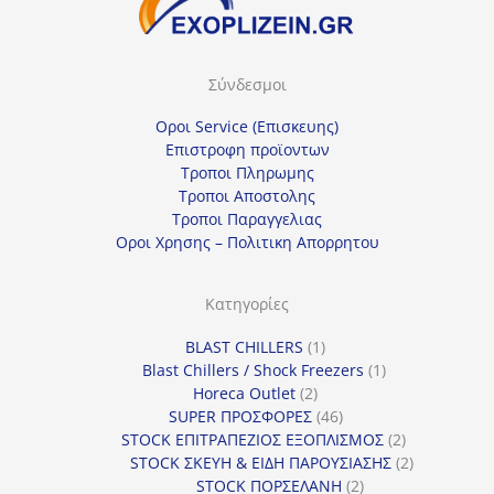
Σύνδεσμοι
Οροι Service (Επισκευης)
Επιστροφη προϊοντων
Τροποι Πληρωμης
Τροποι Αποστολης
Τροποι Παραγγελιας
Οροι Χρησης – Πολιτικη Απορρητου
Κατηγορίες
1
BLAST CHILLERS
1
προϊόν
1
Blast Chillers / Shock Freezers
1
2
προϊόν
Horeca Outlet
2
προϊόντα
46
SUPER ΠΡΟΣΦΟΡΕΣ
46
προϊόντα
2
STOCK ΕΠΙΤΡΑΠΕΖΙΟΣ ΕΞΟΠΛΙΣΜΟΣ
2
προϊόντα
2
STOCK ΣΚΕΥΗ & ΕΙΔΗ ΠΑΡΟΥΣΙΑΣΗΣ
2
2
προϊόντα
STOCK ΠΟΡΣΕΛΑΝΗ
2