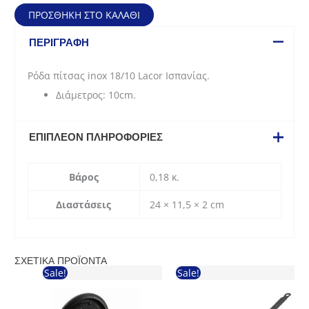
-
ΠΡΟΣΘΉΚΗ ΣΤΟ ΚΑΛΆΘΙ
100mm
(πλαστική
ΠΕΡΙΓΡΑΦΉ
λαβή)
60429
Ρόδα πίτσας inox 18/10 Lacor Ισπανίας.
ποσότητα
Διάμετρος: 10cm.
ΕΠΙΠΛΈΟΝ ΠΛΗΡΟΦΟΡΊΕΣ
Βάρος
0,18 κ.
Διαστάσεις
24 × 11,5 × 2 cm
ΣΧΕΤΙΚΆ ΠΡΟΪΌΝΤΑ
Sale!
Sale!