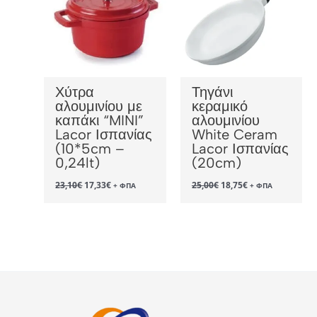
Χύτρα
Τηγάνι
αλουμινίου με
κεραμικό
καπάκι “MINI”
αλουμινίου
Lacor Ισπανίας
White Ceram
(10*5cm –
Lacor Ισπανίας
0,24lt)
(20cm)
Original
Η
Original
Η
23,10
€
17,33
€
25,00
€
18,75
€
+ ΦΠΑ
+ ΦΠΑ
price
τρέχουσα
price
τρέχουσα
was:
τιμή
was:
τιμή
23,10€.
είναι:
25,00€.
είναι:
17,33€.
18,75€.