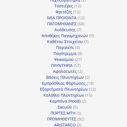
12
προϊόντα
Τοστιέρες
12
12
προϊόντα
Φριτέζες
12
προϊόντα
12
ΝΕΑ ΠΡΟΪΟΝΤΑ
12
προϊόντα
68
ΠΑΓΟΜΗΧΑΝΕΣ
68
7
προϊόντα
Ανάδευσης
7
προϊόντα
9
Αποθήκες Παγομηχανών
9
7
προϊόντα
Καθέτου Στοιχείου
7
4
προϊόντα
Παγολέπι
4
προϊόντα
8
Παγότριμμα
8
27
προϊόντα
Ψεκασμού
27
57
προϊόντα
ΠΛΥΝΤΗΡΙΑ
57
προϊόντα
2
Αφαλατωτές
2
προϊόντα
2
Βάσεις Πλυντηρίων
2
προϊόντα
18
Εμπρόσθιας Φόρτωσης
18
προϊόντα
12
Εξαρτήματα Πλυντηρίων
12
15
προϊόντα
Καλάθια Πλυντηρίων
15
2
προϊόντα
Καμπάνα (Hood)
2
5
προϊόντα
Σκευών
5
προϊόντα
3
ΠΟΡΤΕΣ MTH
3
προϊόντα
92
ΠΡΟΜΗΘΕΥΤΕΣ
92
2
προϊόντα
ARISTARCO
2