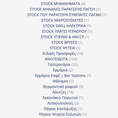
4
προϊόντα
STOCK ΜΗΧΑΝΗΜΑΤΑ
4
προϊόντα
1
STOCK ΜΗΧΑΝΕΣ ΠΑΡΑΓΩΓΗΣ ΠΑΓΟΥ
1
προϊόν
1
STOCK ΠΟΥ ΠΑΡΑΓΟΥΝ ΣΥΜΠΑΓΕΣ ΠΑΓΑΚΙ
1
1
προϊόν
STOCK ΜΙΚΡΟΣΥΣΚΕΥΕΣ
1
προϊόν
1
STOCK GRILL ΗΛΕΚΤΡΙΚΑ
1
προϊόν
1
STOCK ΠΛΑΤΩ ΥΓΡΑΕΡΙΟΥ
1
1
προϊόν
STOCK ΥΓΙΕΙΝΗ & HACCP
1
1
προϊόν
STOCK ΒΡΥΣΕΣ
1
1
προϊόν
STOCK ΨΥΓΕΙΑ
1
προϊόν
14
Ειδικές Προσφορές
14
134
προϊόντα
ΑΝΟΞΕΙΔΩΤΑ
134
προϊόντα
32
Γαστρονόμοι
32
2
προϊόντα
Ερμάρια
2
προϊόντα
1
Ερμάρια Καφέ | Bar Stations
1
7
προϊόν
Θάλαμοι
7
προϊόντα
5
Θερμαντικά ραφιού
5
18
προϊόντα
Λάντζες
18
προϊόντα
1
Λεκανάκια Παγωτού
1
3
προϊόν
Λιποσυλλέκτες
3
προϊόντα
1
Πάγκοι Κατάψυξης
1
προϊόν
1
Πάγκοι Ψυγεία Σαλατών
1