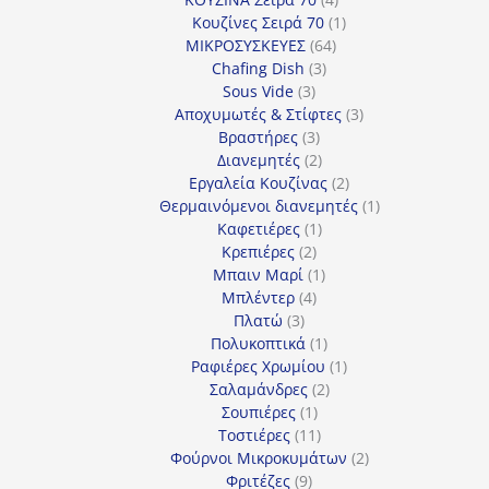
προϊόντα
1
Κουζίνες Σειρά 70
1
64
προϊόν
ΜΙΚΡΟΣΥΣΚΕΥΕΣ
64
3
προϊόντα
Chafing Dish
3
3
προϊόντα
Sous Vide
3
προϊόντα
3
Αποχυμωτές & Στίφτες
3
3
προϊόντα
Βραστήρες
3
προϊόντα
2
Διανεμητές
2
προϊόντα
2
Εργαλεία Κουζίνας
2
προϊόντα
1
Θερμαινόμενοι διανεμητές
1
1
προϊόν
Καφετιέρες
1
2
προϊόν
Κρεπιέρες
2
προϊόντα
1
Μπαιν Μαρί
1
4
προϊόν
Μπλέντερ
4
3
προϊόντα
Πλατώ
3
προϊόντα
1
Πολυκοπτικά
1
προϊόν
1
Ραφιέρες Χρωμίου
1
2
προϊόν
Σαλαμάνδρες
2
1
προϊόντα
Σουπιέρες
1
προϊόν
11
Τοστιέρες
11
προϊόντα
2
Φούρνοι Μικροκυμάτων
2
9
προϊόντα
Φριτέζες
9