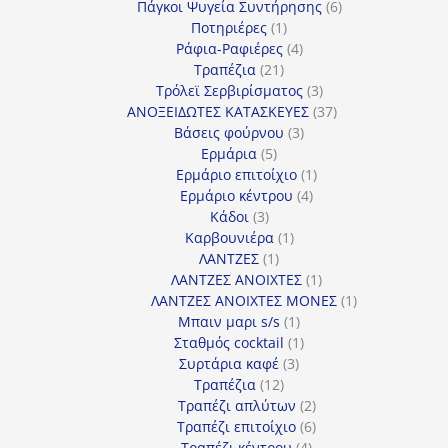
προϊόν
6
Πάγκοι Ψυγεία Συντήρησης
6
1
προϊόντα
Ποτηριέρες
1
προϊόν
4
Ράφια-Ραφιέρες
4
21
προϊόντα
Τραπέζια
21
προϊόντα
3
Τρόλεϊ Σερβιρίσματος
3
προϊόντα
37
ΑΝΟΞΕΙΔΩΤΕΣ ΚΑΤΑΣΚΕΥΕΣ
37
3
προϊόντα
Βάσεις φούρνου
3
5
προϊόντα
Ερμάρια
5
προϊόντα
1
Ερμάριο επιτοίχιο
1
4
προϊόν
Ερμάριο κέντρου
4
3
προϊόντα
Κάδοι
3
προϊόντα
1
Καρβουνιέρα
1
1
προϊόν
ΛΑΝΤΖΕΣ
1
προϊόν
1
ΛΑΝΤΖΕΣ ΑΝΟΙΧΤΕΣ
1
προϊόν
1
ΛΑΝΤΖΕΣ ΑΝΟΙΧΤΕΣ ΜΟΝΕΣ
1
1
προϊόν
Μπαιν μαρι s/s
1
προϊόν
1
Σταθμός cocktail
1
3
προϊόν
Συρτάρια καφέ
3
12
προϊόντα
Τραπέζια
12
προϊόντα
2
Τραπέζι απλύτων
2
προϊόντα
6
Τραπέζι επιτοίχιο
6
4
προϊόντα
Τραπέζι κέντρου
4