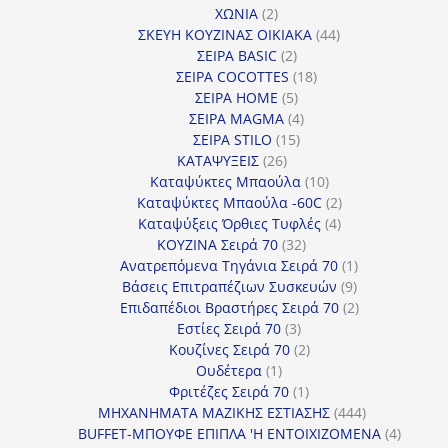
2
προϊόντα
ΧΩΝΙΑ
2
προϊόντα
44
ΣΚΕΥΗ ΚΟΥΖΙΝΑΣ ΟΙΚΙΑΚΑ
44
2
προϊόντα
ΣΕΙΡΑ BASIC
2
προϊόντα
18
ΣΕΙΡΑ COCOTTES
18
5
προϊόντα
ΣΕΙΡΑ HOME
5
προϊόντα
4
ΣΕΙΡΑ MAGMA
4
15
προϊόντα
ΣΕΙΡΑ STILO
15
26
προϊόντα
ΚΑΤΑΨΥΞΕΙΣ
26
προϊόντα
10
Καταψύκτες Μπαούλα
10
προϊόντα
2
Καταψύκτες Μπαούλα -60C
2
4
προϊόντα
Καταψύξεις Όρθιες Τυφλές
4
32
προϊόντα
ΚΟΥΖΙΝΑ Σειρά 70
32
προϊόντα
1
Ανατρεπόμενα Τηγάνια Σειρά 70
1
9
προϊόν
Βάσεις Επιτραπέζιων Συσκευών
9
προϊόντα
2
Επιδαπέδιοι Βραστήρες Σειρά 70
2
3
προϊόντα
Εστίες Σειρά 70
3
προϊόντα
2
Κουζίνες Σειρά 70
2
1
προϊόντα
Ουδέτερα
1
προϊόν
1
Φριτέζες Σειρά 70
1
προϊόν
444
ΜΗΧΑΝΗΜΑΤΑ ΜΑΖΙΚΗΣ ΕΣΤΙΑΣΗΣ
444
προϊόντα
4
BUFFET-ΜΠΟΥΦΕ ΕΠΙΠΛΑ 'Η ΕΝΤΟΙΧΙΖΟΜΕΝΑ
4