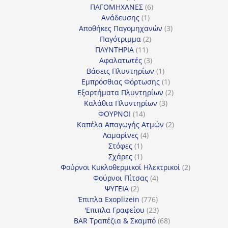
προϊόντα
6
ΠΑΓΟΜΗΧΑΝΕΣ
6
1
προϊόντα
Ανάδευσης
1
προϊόν
3
Αποθήκες Παγομηχανών
3
2
προϊόντα
Παγότριμμα
2
11
προϊόντα
ΠΛΥΝΤΗΡΙΑ
11
προϊόντα
3
Αφαλατωτές
3
προϊόντα
1
Βάσεις Πλυντηρίων
1
προϊόν
1
Εμπρόσθιας Φόρτωσης
1
προϊόν
2
Εξαρτήματα Πλυντηρίων
2
3
προϊόντα
Καλάθια Πλυντηρίων
3
14
προϊόντα
ΦΟΥΡΝΟΙ
14
προϊόντα
2
Καπέλα Απαγωγής Ατμών
2
4
προϊόντα
Λαμαρίνες
4
1
προϊόντα
Στόφες
1
προϊόν
1
Σχάρες
1
προϊόν
2
Φούρνοι Κυκλοθερμικοί Ηλεκτρικοί
2
4
προϊόντα
Φούρνοι Πίτσας
4
2
προϊόντα
ΨΥΓΕΙΑ
2
προϊόντα
776
Έπιπλα Exoplizein
776
προϊόντα
23
'Επιπλα Γραφείου
23
προϊόντα
68
BAR Τραπέζια & Σκαμπό
68