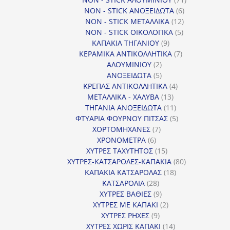
6
προϊόντα
NON - STICK ΑΝΟΞΕΙΔΩΤΑ
6
12
προϊόντα
NON - STICK ΜΕΤΑΛΛΙΚΑ
12
5
προϊόντα
NON - STICK ΟΙΚΟΛΟΓΙΚΑ
5
9
προϊόντα
ΚΑΠΑΚΙΑ ΤΗΓΑΝΙΟΥ
9
προϊόντα
7
ΚΕΡΑΜΙΚΑ ΑΝΤΙΚΟΛΛΗΤΙΚΑ
7
2
προϊόντα
ΑΛΟΥΜΙΝΙΟΥ
2
προϊόντα
5
ΑΝΟΞΕΙΔΩΤΑ
5
προϊόντα
4
ΚΡΕΠΑΣ ΑΝΤΙΚΟΛΛΗΤΙΚΑ
4
13
προϊόντα
ΜΕΤΑΛΛΙΚΑ - ΧΑΛΥΒΑ
13
προϊόντα
11
ΤΗΓΑΝΙΑ ΑΝΟΞΕΙΔΩΤΑ
11
προϊόντα
5
ΦΤΥΑΡΙΑ ΦΟΥΡΝΟΥ ΠΙΤΣΑΣ
5
7
προϊόντα
ΧΟΡΤΟΜΗΧΑΝΕΣ
7
6
προϊόντα
ΧΡΟΝΟΜΕΤΡΑ
6
προϊόντα
15
ΧΥΤΡΕΣ ΤΑΧΥΤΗΤΟΣ
15
προϊόντα
80
ΧΥΤΡΕΣ-ΚΑΤΣΑΡΟΛΕΣ-ΚΑΠΑΚΙΑ
80
18
προϊόντα
ΚΑΠΑΚΙΑ ΚΑΤΣΑΡΟΛΑΣ
18
28
προϊόντα
ΚΑΤΣΑΡΟΛΙΑ
28
προϊόντα
9
ΧΥΤΡΕΣ ΒΑΘΙΕΣ
9
προϊόντα
2
ΧΥΤΡΕΣ ΜΕ ΚΑΠΑΚΙ
2
9
προϊόντα
ΧΥΤΡΕΣ ΡΗΧΕΣ
9
προϊόντα
14
ΧΥΤΡΕΣ ΧΩΡΙΣ ΚΑΠΑΚΙ
14