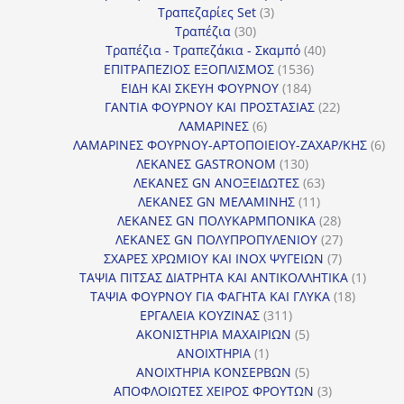
3
προϊόντα
Τραπεζαρίες Set
3
30
προϊόντα
Τραπέζια
30
προϊόντα
40
Τραπέζια - Τραπεζάκια - Σκαμπό
40
1536
προϊόντα
ΕΠΙΤΡΑΠΕΖΙΟΣ ΕΞΟΠΛΙΣΜΟΣ
1536
184
προϊόντα
ΕΙΔΗ ΚΑΙ ΣΚΕΥΗ ΦΟΥΡΝΟΥ
184
προϊόντα
22
ΓΑΝΤΙΑ ΦΟΥΡΝΟΥ ΚΑΙ ΠΡΟΣΤΑΣΙΑΣ
22
6
προϊόντα
ΛΑΜΑΡΙΝΕΣ
6
προϊόντα
6
ΛΑΜΑΡΙΝΕΣ ΦΟΥΡΝΟΥ-ΑΡΤΟΠΟΙΕΙΟΥ-ΖΑΧΑΡ/ΚΗΣ
6
130
προ
ΛΕΚΑΝΕΣ GASTRONOM
130
προϊόντα
63
ΛΕΚΑΝΕΣ GN ΑΝΟΞΕΙΔΩΤΕΣ
63
11
προϊόντα
ΛΕΚΑΝΕΣ GN ΜΕΛΑΜΙΝΗΣ
11
προϊόντα
28
ΛΕΚΑΝΕΣ GN ΠΟΛΥΚΑΡΜΠΟΝΙΚΑ
28
προϊόντα
27
ΛΕΚΑΝΕΣ GN ΠΟΛΥΠΡΟΠΥΛΕΝΙΟΥ
27
7
προϊόντα
ΣΧΑΡΕΣ ΧΡΩΜΙΟΥ ΚΑΙ INOX ΨΥΓΕΙΩΝ
7
προϊόντα
1
ΤΑΨΙΑ ΠΙΤΣΑΣ ΔΙΑΤΡΗΤΑ ΚΑΙ ΑΝΤΙΚΟΛΛΗΤΙΚΑ
1
18
προϊόν
ΤΑΨΙΑ ΦΟΥΡΝΟΥ ΓΙΑ ΦΑΓΗΤΑ ΚΑΙ ΓΛΥΚΑ
18
311
προϊόντ
ΕΡΓΑΛΕΙΑ ΚΟΥΖΙΝΑΣ
311
προϊόντα
5
ΑΚΟΝΙΣΤΗΡΙΑ ΜΑΧΑΙΡΙΩΝ
5
1
προϊόντα
ΑΝΟΙΧΤΗΡΙΑ
1
προϊόν
5
ΑΝΟΙΧΤΗΡΙΑ ΚΟΝΣΕΡΒΩΝ
5
προϊόντα
3
ΑΠΟΦΛΟΙΩΤΕΣ ΧΕΙΡΟΣ ΦΡΟΥΤΩΝ
3