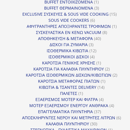
1
προϊόν
BUFFET ΕΝΤΟΙΧΙΖΟΜΕΝΑ
1
προϊόν
3
BUFFET ΘΕΡΜΑΙΝΟΜΕΝΑ
3
προϊόντα
15
EXCLUSIVE ΣΥΣΚΕΥΕΣ & SOUS VIDE COOKING
15
6
προϊόν
SOUS VIDE COOKERS
6
προϊόντα
1
ΑΦΥΓΡΑΝΤΗΡΕΣ ΑΠΟΞΗΡΑΝΤΕΣ ΤΡΟΦΙΜΩΝ
1
8
προϊόν
ΣΥΣΚΕΥΑΣΤΙΚΑ ΕΝ ΚΕΝΩ VACUUM
8
40
προϊόντα
ΑΠΟΘΗΚΕΥΣΗ & ΜΕΤΑΦΟΡΑ
40
3
προϊόντα
ΔΙΣΚΟΙ ΓΙΑ ΖΥΜΑΡΙΑ
3
προϊόντα
12
ΙΣΟΘΕΡΜΙΚΑ ΚΙΒΩΤΙΑ
12
4
προϊόντα
ΙΣΟΘΕΡΜΙΚΟΙ ΔΙΣΚΟΙ
4
προϊόντα
1
ΚΑΡΟΤΣΙΑ ΓΕΝΙΚΗΣ ΧΡΗΣΗΣ
1
προϊόν
2
ΚΑΡΟΤΣΙΑ ΓΙΑ ΚΑΛΑΘΙΑ ΠΛΥΝΤΗΡΙΟΥ
2
προϊόντα
2
ΚΑΡΟΤΣΙΑ ΙΣΟΘΕΡΜΙΚΩΝ ΔΙΣΚΩΝ/ΚΙΒΩΤΙΩΝ
2
1
προϊόν
ΚΑΡΟΤΣΙΑ ΜΕΤΑΦΟΡΑΣ ΠΙΑΤΩΝ
1
14
προϊόν
ΚΙΒΩΤΙΑ & ΤΣΑΝΤΕΣ DELIVERY
14
1
προϊόντα
ΠΑΛΕΤΕΣ
1
προϊόν
4
ΕΞΑΕΡΙΣΜΟΣ ΜΟΤΕΡ ΚΑΙ ΦΙΛΤΡΑ
4
προϊόντα
4
ΜΟΤΕΡ ΕΞΑΕΡΙΣΜΟΥ ΕΝΕΡΓΟΥ ΑΝΘΡΑΚΑ
4
37
προϊόντ
ΕΠΑΓΓΕΛΜΑΤΙΚΑ ΠΛΥΝΤΗΡΙΑ
37
προϊόντα
6
ΑΠΟΣΚΛΗΡΥΝΤΕΣ ΝΕΡΟΥ ΚΑΙ ΜΕΤΡΗΤΕΣ ΛΙΤΡΩΝ
6
30
προϊ
ΚΑΛΑΘΙΑ ΠΛΥΝΤΗΡΙΟΥ
30
προϊόντα
1
ΣΤΕΓΝΩΤΙΚΑ - ΓΥΑΛΙΣΤΙΚΑ ΜΑΧΑΙΡ/ΝΩΝ
1