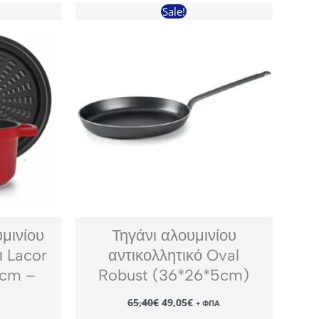
Sale!
μινίου
Τηγάνι αλουμινίου
ι Lacor
αντικολλητικό Oval
8cm –
Robust (36*26*5cm)
Original
Η
65,40
€
49,05
€
+ ΦΠΑ
price
τρέχουσα