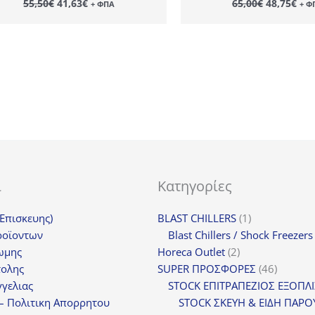
55,50
€
41,63
€
65,00
€
48,75
€
+ ΦΠΑ
+ Φ
price
τρέχουσα
price
τρέ
was:
τιμή
was:
τιμ
55,50€.
είναι:
65,00€.
είν
41,63€.
48,
ι
Κατηγορίες
1
(Επισκευης)
BLAST CHILLERS
1
προϊόν
ροϊοντων
Blast Chillers / Shock Freezers
2
ωμης
Horeca Outlet
2
προϊόντα
46
τολης
SUPER ΠΡΟΣΦΟΡΕΣ
46
προϊόντ
γελιας
STOCK ΕΠΙΤΡΑΠΕΖΙΟΣ ΕΞΟΠΛ
– Πολιτικη Απορρητου
STOCK ΣΚΕΥΗ & ΕΙΔΗ ΠΑΡΟ