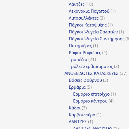
18
προϊόν
Λάντζες
18
προϊόντα
1
Λεκανάκια Παγωτού
1
3
προϊόν
Λιποσυλλέκτες
3
προϊόντα
1
Πάγκοι Κατάψυξης
1
προϊόν
1
Πάγκοι Ψυγεία Σαλατών
1
πρ
Πάγκοι Ψυγεία Συντήρησης
1
Ποτηριέρες
1
προϊόν
4
Ράφια-Ραφιέρες
4
21
προϊόντα
Τραπέζια
21
προϊόντα
3
Τρόλεϊ Σερβιρίσματος
3
προϊ
3
ΑΝΟΞΕΙΔΩΤΕΣ ΚΑΤΑΣΚΕΥΕΣ
37
3
π
Βάσεις φούρνου
3
5
προϊόντα
Ερμάρια
5
προϊόντα
1
Ερμάριο επιτοίχιο
1
4
προϊόν
Ερμάριο κέντρου
4
3
προϊόντ
Κάδοι
3
προϊόντα
1
Καρβουνιέρα
1
1
προϊόν
ΛΑΝΤΖΕΣ
1
προϊόν
1
ΛΑΝΤΖΕΣ ΑΝΟΙΧΤΕΣ
1