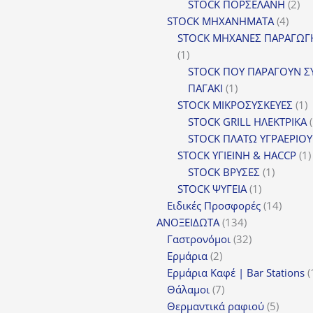
2
STOCK ΠΟΡΣΕΛΑΝΗ
2
4
πρ
STOCK ΜΗΧΑΝΗΜΑΤΑ
4
προϊ
STOCK ΜΗΧΑΝΕΣ ΠΑΡΑΓΩΓ
1
1
προϊόν
STOCK ΠΟΥ ΠΑΡΑΓΟΥΝ Σ
1
ΠΑΓΑΚΙ
1
προϊόν
1
STOCK ΜΙΚΡΟΣΥΣΚΕΥΕΣ
1
π
STOCK GRILL ΗΛΕΚΤΡΙΚΑ
STOCK ΠΛΑΤΩ ΥΓΡΑΕΡΙΟΥ
STOCK ΥΓΙΕΙΝΗ & HACCP
1
1
STOCK ΒΡΥΣΕΣ
1
1
προϊόν
STOCK ΨΥΓΕΙΑ
1
προϊόν
14
Ειδικές Προσφορές
14
134
προϊόν
ΑΝΟΞΕΙΔΩΤΑ
134
προϊόντα
32
Γαστρονόμοι
32
2
προϊόντα
Ερμάρια
2
προϊόντα
Ερμάρια Καφέ | Bar Stations
7
Θάλαμοι
7
προϊόντα
5
Θερμαντικά ραφιού
5