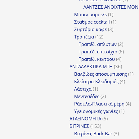
προϊ
ΛΑΝΤΖΕΣ ΑΝΟΙΧΤΕΣ ΜΟΝ
1
Μπαιν μαρι s/s
1
προϊόν
1
Σταθμός cocktail
1
3
προϊόν
Συρτάρια καφέ
3
12
προϊόντα
Τραπέζια
12
προϊόντα
2
Τραπέζι απλύτων
2
προϊόν
6
Τραπέζι επιτοίχιο
6
4
προϊόν
Τραπέζι κέντρου
4
προϊόντ
36
ΑΝΤΑΛΛΑΚΤΙΚΑ MTH
36
προϊόντ
1
Βαλβίδες αποσυμπίεσης
1
4
πρ
Κλείστρα-Κλειδαριές
4
1
προϊόν
Λάστιχα
1
προϊόν
2
Μεντεσέδες
2
προϊόντα
4
Ράουλα-Πλαστικά μέρη
4
1
προ
Υγειονομικές γωνίες
1
5
προϊόν
ΑΤΑΞΙΝΟΜΗΤΑ
5
153
προϊόντα
ΒΙΤΡΙΝΕΣ
153
προϊόντα
3
Βιτρίνες Back Bar
3