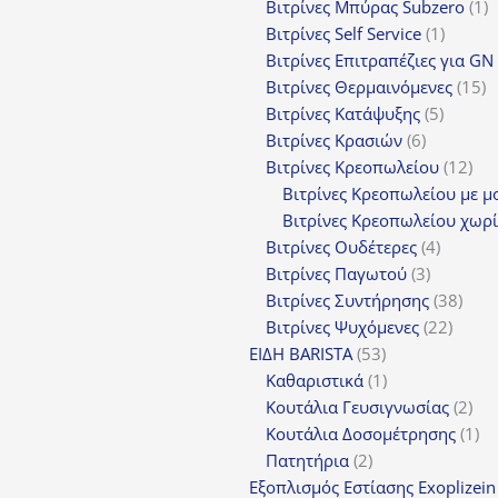
προϊόντα
1
Βιτρίνες Mπύρας Subzero
1
1
π
Βιτρίνες Self Service
1
προϊόν
Βιτρίνες Επιτραπέζιες για GN
1
Βιτρίνες Θερμαινόμενες
15
5
π
Βιτρίνες Κατάψυξης
5
6
προϊόν
Βιτρίνες Κρασιών
6
προϊόντα
12
Βιτρίνες Κρεοπωλείου
12
προ
Βιτρίνες Κρεοπωλείου με μ
Βιτρίνες Κρεοπωλείου χωρί
4
Βιτρίνες Ουδέτερες
4
3
προϊόν
Βιτρίνες Παγωτού
3
προϊόντα
38
Βιτρίνες Συντήρησης
38
22
προϊ
Βιτρίνες Ψυχόμενες
22
53
προϊό
ΕΙΔΗ BARISTA
53
προϊόντα
1
Καθαριστικά
1
προϊόν
2
Κουτάλια Γευσιγνωσίας
2
προ
1
Κουτάλια Δοσομέτρησης
1
2
πρ
Πατητήρια
2
προϊόντα
Εξοπλισμός Εστίασης Exoplizein