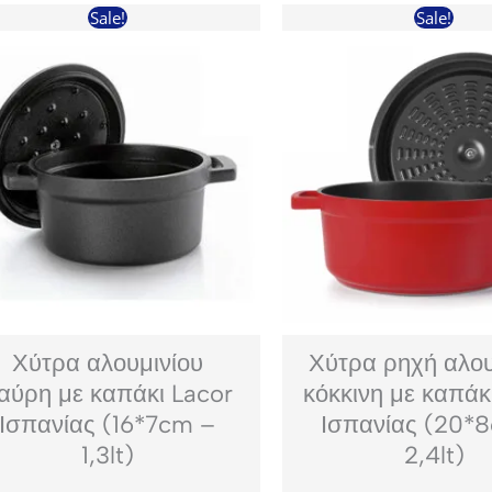
Sale!
Sale!
Χύτρα αλουμινίου
Χύτρα ρηχή αλου
αύρη με καπάκι Lacor
κόκκινη με καπάκ
Ισπανίας (16*7cm –
Ισπανίας (20*
1,3lt)
2,4lt)
Original
Η
Original
Η