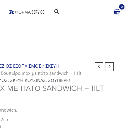
ΦΌΡΜΑ SERVICE
ΕΖΙΟΣ ΕΞΟΠΛΙΣΜΟΣ
/
ΣΚΕΥΗ
 Σουπιέρα inox με πάτο sandwich – 11lt
ΜΟΣ
,
ΣΚΕΥΗ ΚΟΥΖΙΝΑΣ
,
ΣΟΥΠΙΕΡΕΣ
X ΜΕ ΠΆΤΟ SANDWICH – 11LT
σα
andwich.
,2cm.
t.
.