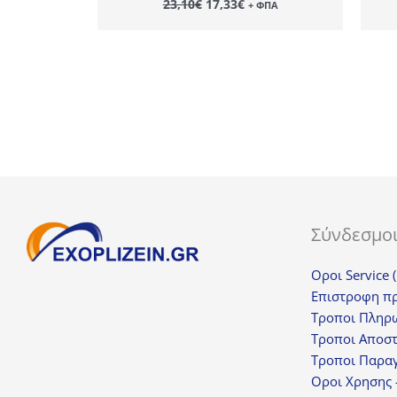
23,10
€
17,33
€
+ ΦΠΑ
price
τρέχουσα
was:
τιμή
23,10€.
είναι:
17,33€.
Σύνδεσμο
Οροι Service 
Επιστροφη π
Τροποι Πληρ
Τροποι Αποσ
Τροποι Παραγ
Οροι Χρησης 