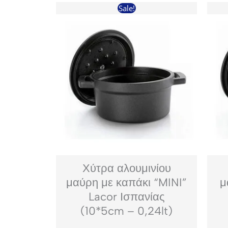
Sale!
Χύτρα αλουμινίου
μαύρη με καπάκι “MINI”
μ
Lacor Ισπανίας
(10*5cm – 0,24lt)
Original
Η