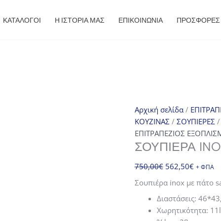
ΚΑΤΑΛΟΓΟΙ
Η ΙΣΤΟΡΙΑ ΜΑΣ
ΕΠΙΚΟΙΝΩΝΙΑ
ΠΡΟΣΦΟΡΈΣ
Αρχική σελίδα
/
ΕΠΙΤΡΑΠ
ΚΟΥΖΙΝΑΣ
/
ΣΟΥΠΙΕΡΕΣ
/
ΕΠΙΤΡΑΠΕΖΙΟΣ ΕΞΟΠΛΙΣ
ΣΟΥΠΙΈΡΑ INO
Original
Η
750,00
€
562,50
€
+ ΦΠΑ
price
τρέχου
Σουπιέρα inox με πάτο s
was:
τιμή
Διαστάσεις: 46*43
750,00€.
είναι:
Χωρητικότητα: 11l
562,50€