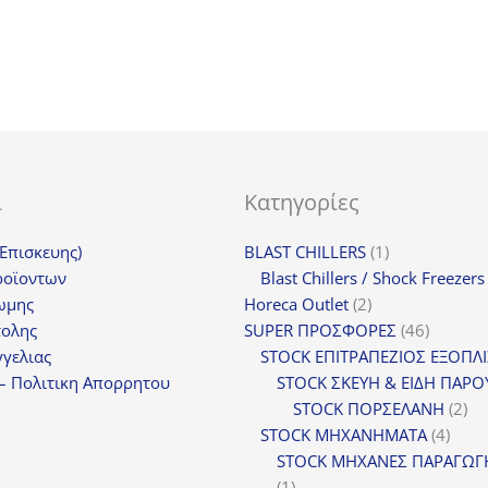
ι
Κατηγορίες
1
(Επισκευης)
BLAST CHILLERS
1
προϊόν
ροϊοντων
Blast Chillers / Shock Freezers
2
ωμης
Horeca Outlet
2
προϊόντα
46
τολης
SUPER ΠΡΟΣΦΟΡΕΣ
46
προϊόντ
γελιας
STOCK ΕΠΙΤΡΑΠΕΖΙΟΣ ΕΞΟΠΛ
– Πολιτικη Απορρητου
STOCK ΣΚΕΥΗ & ΕΙΔΗ ΠΑΡΟ
2
STOCK ΠΟΡΣΕΛΑΝΗ
2
4
πρ
STOCK ΜΗΧΑΝΗΜΑΤΑ
4
προϊ
STOCK ΜΗΧΑΝΕΣ ΠΑΡΑΓΩΓ
1
1