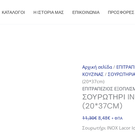
ΚΑΤΑΛΟΓΟΙ
Η ΙΣΤΟΡΙΑ ΜΑΣ
ΕΠΙΚΟΙΝΩΝΙΑ
ΠΡΟΣΦΟΡΈΣ
Αρχική σελίδα
/
ΕΠΙΤΡΑΠ
ΚΟΥΖΙΝΑΣ
/
ΣΟΥΡΩΤΗΡΙ
(20*37cm)
ΕΠΙΤΡΑΠΕΖΙΟΣ ΕΞΟΠΛΙΣ
ΣΟΥΡΩΤΉΡΙ I
(20*37CM)
Original
Η
11,30
€
8,48
€
+ ΦΠΑ
price
τρέχουσα
Σουρωτήρι INOX Lacor Ι
was:
τιμή