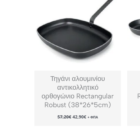
Τηγάνι αλουμινίου
αντικολλητικό
ορθογώνιο Rectangular
Robust (38*26*5cm)
Original
Η
57,20
€
42,90
€
+ ΦΠΑ
price
τρέχουσα
was:
τιμή
57,20€.
είναι:
42,90€.