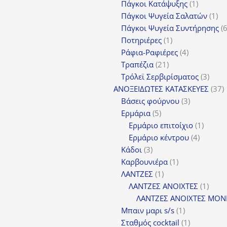
προϊόντα
1
Πάγκοι Κατάψυξης
1
προϊόν
1
Πάγκοι Ψυγεία Σαλατών
1
πρ
Πάγκοι Ψυγεία Συντήρησης
1
Ποτηριέρες
1
προϊόν
4
Ράφια-Ραφιέρες
4
21
προϊόντα
Τραπέζια
21
προϊόντα
3
Τρόλεϊ Σερβιρίσματος
3
προϊ
3
ΑΝΟΞΕΙΔΩΤΕΣ ΚΑΤΑΣΚΕΥΕΣ
37
3
π
Βάσεις φούρνου
3
5
προϊόντα
Ερμάρια
5
προϊόντα
1
Ερμάριο επιτοίχιο
1
4
προϊόν
Ερμάριο κέντρου
4
3
προϊόντ
Κάδοι
3
προϊόντα
1
Καρβουνιέρα
1
1
προϊόν
ΛΑΝΤΖΕΣ
1
προϊόν
1
ΛΑΝΤΖΕΣ ΑΝΟΙΧΤΕΣ
1
προϊ
ΛΑΝΤΖΕΣ ΑΝΟΙΧΤΕΣ ΜΟΝ
1
Μπαιν μαρι s/s
1
προϊόν
1
Σταθμός cocktail
1