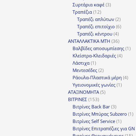
3
προϊόν
Συρτάρια καφέ
3
12
προϊόντα
Τραπέζια
12
προϊόντα
2
Τραπέζι απλύτων
2
προϊόν
6
Τραπέζι επιτοίχιο
6
4
προϊόν
Τραπέζι κέντρου
4
προϊόντ
36
ΑΝΤΑΛΛΑΚΤΙΚΑ MTH
36
προϊόντ
1
Βαλβίδες αποσυμπίεσης
1
4
πρ
Κλείστρα-Κλειδαριές
4
1
προϊόν
Λάστιχα
1
προϊόν
2
Μεντεσέδες
2
προϊόντα
4
Ράουλα-Πλαστικά μέρη
4
1
προ
Υγειονομικές γωνίες
1
5
προϊόν
ΑΤΑΞΙΝΟΜΗΤΑ
5
153
προϊόντα
ΒΙΤΡΙΝΕΣ
153
προϊόντα
3
Βιτρίνες Back Bar
3
προϊόντα
1
Βιτρίνες Mπύρας Subzero
1
1
π
Βιτρίνες Self Service
1
προϊόν
Βιτρίνες Επιτραπέζιες για GN
1
Βιτρίνες Θερμαινόμενες
15