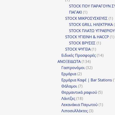
προϊόν
STOCK ΠΟΥ ΠΑΡΑΓΟΥΝ Σ
1
ΠΑΓΑΚΙ
1
προϊόν
1
STOCK ΜΙΚΡΟΣΥΣΚΕΥΕΣ
1
π
STOCK GRILL ΗΛΕΚΤΡΙΚΑ
STOCK ΠΛΑΤΩ ΥΓΡΑΕΡΙΟΥ
STOCK ΥΓΙΕΙΝΗ & HACCP
1
1
STOCK ΒΡΥΣΕΣ
1
1
προϊόν
STOCK ΨΥΓΕΙΑ
1
προϊόν
14
Ειδικές Προσφορές
14
134
προϊόν
ΑΝΟΞΕΙΔΩΤΑ
134
προϊόντα
32
Γαστρονόμοι
32
2
προϊόντα
Ερμάρια
2
προϊόντα
Ερμάρια Καφέ | Bar Stations
7
Θάλαμοι
7
προϊόντα
5
Θερμαντικά ραφιού
5
18
προϊόν
Λάντζες
18
προϊόντα
1
Λεκανάκια Παγωτού
1
3
προϊόν
Λιποσυλλέκτες
3