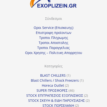
Σύνδεσμοι
Οροι Service (Επισκευης)
Επιστροφη προϊοντων
Τροποι Πληρωμης
Τροποι Αποστολης
Τροποι Παραγγελιας
Οροι Χρησης – Πολιτικη Απορρητου
Κατηγορίες
1
BLAST CHILLERS
1
προϊόν
1
Blast Chillers / Shock Freezers
1
2
προϊόν
Horeca Outlet
2
προϊόντα
46
SUPER ΠΡΟΣΦΟΡΕΣ
46
προϊόντα
2
STOCK ΕΠΙΤΡΑΠΕΖΙΟΣ ΕΞΟΠΛΙΣΜΟΣ
2
προϊόντα
2
STOCK ΣΚΕΥΗ & ΕΙΔΗ ΠΑΡΟΥΣΙΑΣΗΣ
2
2
προϊόντα
STOCK ΠΟΡΣΕΛΑΝΗ
2