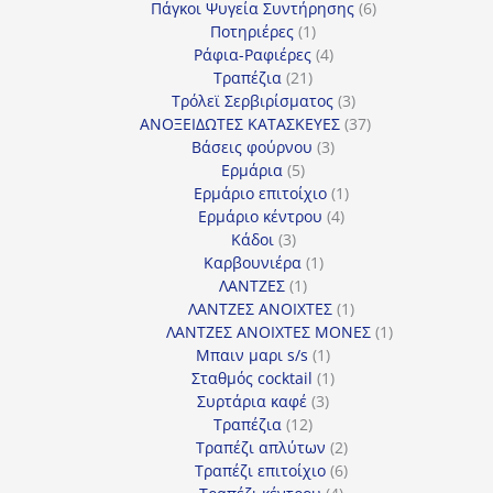
προϊόν
6
Πάγκοι Ψυγεία Συντήρησης
6
1
προϊόντα
Ποτηριέρες
1
προϊόν
4
Ράφια-Ραφιέρες
4
21
προϊόντα
Τραπέζια
21
προϊόντα
3
Τρόλεϊ Σερβιρίσματος
3
προϊόντα
37
ΑΝΟΞΕΙΔΩΤΕΣ ΚΑΤΑΣΚΕΥΕΣ
37
3
προϊόντα
Βάσεις φούρνου
3
5
προϊόντα
Ερμάρια
5
προϊόντα
1
Ερμάριο επιτοίχιο
1
4
προϊόν
Ερμάριο κέντρου
4
3
προϊόντα
Κάδοι
3
προϊόντα
1
Καρβουνιέρα
1
1
προϊόν
ΛΑΝΤΖΕΣ
1
προϊόν
1
ΛΑΝΤΖΕΣ ΑΝΟΙΧΤΕΣ
1
προϊόν
1
ΛΑΝΤΖΕΣ ΑΝΟΙΧΤΕΣ ΜΟΝΕΣ
1
1
προϊόν
Μπαιν μαρι s/s
1
προϊόν
1
Σταθμός cocktail
1
3
προϊόν
Συρτάρια καφέ
3
12
προϊόντα
Τραπέζια
12
προϊόντα
2
Τραπέζι απλύτων
2
προϊόντα
6
Τραπέζι επιτοίχιο
6
4
προϊόντα