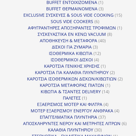
1
προϊόν
BUFFET ΕΝΤΟΙΧΙΖΟΜΕΝΑ
1
προϊόν
3
BUFFET ΘΕΡΜΑΙΝΟΜΕΝΑ
3
προϊόντα
15
EXCLUSIVE ΣΥΣΚΕΥΕΣ & SOUS VIDE COOKING
15
6
προϊόν
SOUS VIDE COOKERS
6
προϊόντα
1
ΑΦΥΓΡΑΝΤΗΡΕΣ ΑΠΟΞΗΡΑΝΤΕΣ ΤΡΟΦΙΜΩΝ
1
8
προϊόν
ΣΥΣΚΕΥΑΣΤΙΚΑ ΕΝ ΚΕΝΩ VACUUM
8
40
προϊόντα
ΑΠΟΘΗΚΕΥΣΗ & ΜΕΤΑΦΟΡΑ
40
3
προϊόντα
ΔΙΣΚΟΙ ΓΙΑ ΖΥΜΑΡΙΑ
3
προϊόντα
12
ΙΣΟΘΕΡΜΙΚΑ ΚΙΒΩΤΙΑ
12
4
προϊόντα
ΙΣΟΘΕΡΜΙΚΟΙ ΔΙΣΚΟΙ
4
προϊόντα
1
ΚΑΡΟΤΣΙΑ ΓΕΝΙΚΗΣ ΧΡΗΣΗΣ
1
προϊόν
2
ΚΑΡΟΤΣΙΑ ΓΙΑ ΚΑΛΑΘΙΑ ΠΛΥΝΤΗΡΙΟΥ
2
προϊόντα
2
ΚΑΡΟΤΣΙΑ ΙΣΟΘΕΡΜΙΚΩΝ ΔΙΣΚΩΝ/ΚΙΒΩΤΙΩΝ
2
1
προϊόν
ΚΑΡΟΤΣΙΑ ΜΕΤΑΦΟΡΑΣ ΠΙΑΤΩΝ
1
14
προϊόν
ΚΙΒΩΤΙΑ & ΤΣΑΝΤΕΣ DELIVERY
14
1
προϊόντα
ΠΑΛΕΤΕΣ
1
προϊόν
4
ΕΞΑΕΡΙΣΜΟΣ ΜΟΤΕΡ ΚΑΙ ΦΙΛΤΡΑ
4
προϊόντα
4
ΜΟΤΕΡ ΕΞΑΕΡΙΣΜΟΥ ΕΝΕΡΓΟΥ ΑΝΘΡΑΚΑ
4
37
προϊόντ
ΕΠΑΓΓΕΛΜΑΤΙΚΑ ΠΛΥΝΤΗΡΙΑ
37
προϊόντα
6
ΑΠΟΣΚΛΗΡΥΝΤΕΣ ΝΕΡΟΥ ΚΑΙ ΜΕΤΡΗΤΕΣ ΛΙΤΡΩΝ
6
30
προϊ
ΚΑΛΑΘΙΑ ΠΛΥΝΤΗΡΙΟΥ
30
προϊόντα
1