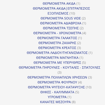
προϊόντα
1
ΘΕΡΜΟΜΕΤΡΑ ΑΚΙΔΑ
1
προϊόν
ΘΕΡΜΟΜΕΤΡΑ ΑΚΙΔΑ|ΕΠΙΤΡΑΠΕΖΙΟΣ
10
ΕΞΟΠΛΙΣΜΟΣ
10
προϊόντα
2
ΘΕΡΜΟΜΕΤΡΑ SOUS VIDE
2
προϊόντα
1
ΘΕΡΜΟΜΕΤΡΑ ΑΔΙΑΒΡΟΧΑ
1
2
προϊόν
ΘΕΡΜΟΜΕΤΡΑ ΤΣΕΠΗΣ
2
προϊόντα
4
ΘΕΡΜΟΜΕΤΡΑ - ΧΡΟΝΟΜΕΤΡΑ
4
1
προϊόντα
ΘΕΡΜΟΜΕΤΡΑ ΓΑΛΑΚΤΟΣ
1
2
προϊόν
ΘΕΡΜΟΜΕΤΡΑ ΖΑΧΑΡΗΣ
2
προϊόντα
3
ΘΕΡΜΟΜΕΤΡΑ ΚΡΕΑΤΟΣ
3
προϊόντα
1
ΘΕΡΜΟΜΕΤΡΑ ΛΑΔΙΟΥ/ΤΗΓΑΝΙΣΜΑΤΟΣ
1
1
προϊόν
ΘΕΡΜΟΜΕΤΡΑ ΜΑΓΝΗΤΙΚΑ
1
προϊόν
5
ΘΕΡΜΟΜΕΤΡΑ ΜΕ ΥΠΕΡΥΘΡΕΣ
5
προϊόντα
ΘΕΡΜΟΜΕΤΡΑ ΠΗΡΟΥΝΕΣ - ΚΟΥΤΑΛΕΣ - ΣΠΑΤΟΥΛΕΣ
3
3
προϊόντα
3
ΘΕΡΜΟΜΕΤΡΑ ΠΟΛΛΑΠΛΩΝ ΧΡΗΣΕΩΝ
3
4
προϊόντ
ΘΕΡΜΟΜΕΤΡΑ ΦΟΥΡΝΟΥ
4
προϊόντα
10
ΘΕΡΜΟΜΕΤΡΑ ΨΥΓΕΙΟΥ-ΚΑΤΑΨΥΞΗΣ
10
5
προϊόντα
ΘΗΚΕΣ - ΚΑΛΥΜΜΑΤΑ
5
1
προϊόντα
ΥΓΡΟΜΕΤΡΑ
1
προϊόν
8
ΚΑΝΑΤΕΣ ΜΕΖΟΥΡΑ
8