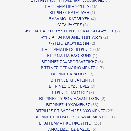
ΣΤΕΓΝΩΤΙΚΑ - ΓΥΑΛΙΣΤΙΚΑ ΜΑΧΑΙΡ/ΝΩΝ
1
16
προϊόν
ΕΠΑΓΓΕΛΜΑΤΙΚΑ ΨΥΓΕΙΑ
16
1
προϊόντα
ΒΙΤΡΙΝΕΣ ΚΑΤΑΨΥΞΗ
1
προϊόν
4
ΘΑΛΑΜΟΙ ΚΑΤΑΨΥΞΗ
4
3
προϊόντα
ΚΑΤΑΨΥΚΤΕΣ
3
προϊόντα
2
ΨΥΓΕΙΑ ΠΑΓΚΟΙ ΣΥΝΤΗΡΗΣΗΣ ΚΑΙ ΚΑΤΑΨΥΞΗΣ
2
2
προϊό
ΨΥΓΕΙΑ ΠΑΓΚΟΙ ΑΝΩ ΤΩΝ 70cm
2
2
προϊόντα
ΨΥΓΕΙΟ ΣΚΟΥΠΙΔΙΩΝ
2
προϊόντα
86
ΕΠΑΓΓΕΛΜΑΤΙΚΕΣ ΒΙΤΡΙΝΕΣ
86
1
προϊόντα
ΒΙΤΡΙΝΑ ΓΙΑ BAO BUNS
1
προϊόν
6
ΒΙΤΡΙΝΕΣ ΖΑΧΑΡΟΠΛΑΣΤΙΚΗΣ
6
προϊόντα
17
ΒΙΤΡΙΝΕΣ ΘΕΡΜΑΙΝΟΜΕΝΕΣ
17
3
προϊόντα
ΒΙΤΡΙΝΕΣ ΚΡΑΣΙΩΝ
3
προϊόντα
5
ΒΙΤΡΙΝΕΣ ΚΡΕΑΤΩΝ
5
προϊόντα
7
ΒΙΤΡΙΝΕΣ ΟΥΔΕΤΕΡΕΣ
7
9
προϊόντα
ΒΙΤΡΙΝΕΣ ΠΑΓΩΤΟΥ
9
προϊόντα
2
ΒΙΤΡΙΝΕΣ ΤΥΡΙΩΝ ΑΛΛΑΝΤΙΚΩΝ
2
38
προϊόντα
ΒΙΤΡΙΝΕΣ ΨΥΧΟΜΕΝΕΣ
38
προϊόντα
23
ΒΙΤΡΙΝΕΣ ΕΠΙΔΑΠΕΔΙΕΣ ΨΥΧΟΜΕΝΕΣ
23
προϊόντα
11
ΒΙΤΡΙΝΕΣ ΕΠΙΤΡΑΠΕΖΙΕΣ ΨΥΧΟΜΕΝΕΣ
11
25
προϊόντ
ΕΠΑΓΓΕΛΜΑΤΙΚΟΙ ΦΟΥΡΝΟΙ
25
5
προϊόντα
ΑΝΟΞΕΙΔΩΤΕΣ ΒΑΣΕΙΣ
5