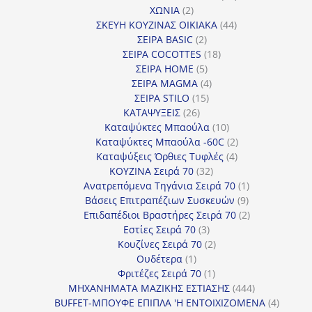
2
προϊόντα
ΧΩΝΙΑ
2
προϊόντα
44
ΣΚΕΥΗ ΚΟΥΖΙΝΑΣ ΟΙΚΙΑΚΑ
44
2
προϊόντα
ΣΕΙΡΑ BASIC
2
προϊόντα
18
ΣΕΙΡΑ COCOTTES
18
5
προϊόντα
ΣΕΙΡΑ HOME
5
προϊόντα
4
ΣΕΙΡΑ MAGMA
4
15
προϊόντα
ΣΕΙΡΑ STILO
15
26
προϊόντα
ΚΑΤΑΨΥΞΕΙΣ
26
προϊόντα
10
Καταψύκτες Μπαούλα
10
προϊόντα
2
Καταψύκτες Μπαούλα -60C
2
4
προϊόντα
Καταψύξεις Όρθιες Τυφλές
4
32
προϊόντα
ΚΟΥΖΙΝΑ Σειρά 70
32
προϊόντα
1
Ανατρεπόμενα Τηγάνια Σειρά 70
1
9
προϊόν
Βάσεις Επιτραπέζιων Συσκευών
9
προϊόντα
2
Επιδαπέδιοι Βραστήρες Σειρά 70
2
3
προϊόντα
Εστίες Σειρά 70
3
προϊόντα
2
Κουζίνες Σειρά 70
2
1
προϊόντα
Ουδέτερα
1
προϊόν
1
Φριτέζες Σειρά 70
1
προϊόν
444
ΜΗΧΑΝΗΜΑΤΑ ΜΑΖΙΚΗΣ ΕΣΤΙΑΣΗΣ
444
προϊόντα
4
BUFFET-ΜΠΟΥΦΕ ΕΠΙΠΛΑ 'Η ΕΝΤΟΙΧΙΖΟΜΕΝΑ
4