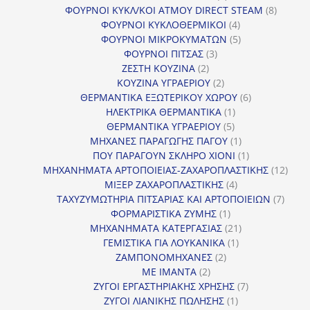
προϊόντα
8
ΦΟΥΡΝΟΙ ΚΥΚΛ/ΚΟΙ ΑΤΜΟΥ DIRECT STEAM
8
4
προϊόν
ΦΟΥΡΝΟΙ ΚΥΚΛΟΘΕΡΜΙΚΟΙ
4
προϊόντα
5
ΦΟΥΡΝΟΙ ΜΙΚΡΟΚΥΜΑΤΩΝ
5
3
προϊόντα
ΦΟΥΡΝΟΙ ΠΙΤΣΑΣ
3
2
προϊόντα
ΖΕΣΤΗ ΚΟΥΖΙΝΑ
2
προϊόντα
2
ΚΟΥΖΙΝΑ ΥΓΡΑΕΡΙΟΥ
2
προϊόντα
6
ΘΕΡΜΑΝΤΙΚΑ ΕΞΩΤΕΡΙΚΟΥ ΧΩΡΟΥ
6
1
προϊόντα
ΗΛΕΚΤΡΙΚΑ ΘΕΡΜΑΝΤΙΚΑ
1
5
προϊόν
ΘΕΡΜΑΝΤΙΚΑ ΥΓΡΑΕΡΙΟΥ
5
προϊόντα
1
ΜΗΧΑΝΕΣ ΠΑΡΑΓΩΓΗΣ ΠΑΓΟΥ
1
προϊόν
1
ΠΟΥ ΠΑΡΑΓΟΥΝ ΣΚΛΗΡΟ ΧΙΟΝΙ
1
προϊόν
12
ΜΗΧΑΝΗΜΑΤΑ ΑΡΤΟΠΟΙΕΙΑΣ-ΖΑΧΑΡΟΠΛΑΣΤΙΚΗΣ
12
4
προϊ
ΜΙΞΕΡ ΖΑΧΑΡΟΠΛΑΣΤΙΚΗΣ
4
προϊόντα
7
ΤΑΧΥΖΥΜΩΤΗΡΙΑ ΠΙΤΣΑΡΙΑΣ ΚΑΙ ΑΡΤΟΠΟΙΕΙΩΝ
7
1
προϊό
ΦΟΡΜΑΡΙΣΤΙΚΑ ΖΥΜΗΣ
1
προϊόν
21
ΜΗΧΑΝΗΜΑΤΑ ΚΑΤΕΡΓΑΣΙΑΣ
21
1
προϊόντα
ΓΕΜΙΣΤΙΚΑ ΓΙΑ ΛΟΥΚΑΝΙΚΑ
1
2
προϊόν
ΖΑΜΠΟΝΟΜΗΧΑΝΕΣ
2
2
προϊόντα
ΜΕ ΙΜΑΝΤΑ
2
προϊόντα
7
ΖΥΓΟΙ ΕΡΓΑΣΤΗΡΙΑΚΗΣ ΧΡΗΣΗΣ
7
1
προϊόντα
ΖΥΓΟΙ ΛΙΑΝΙΚΗΣ ΠΩΛΗΣΗΣ
1