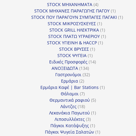
4
προϊόντα
STOCK ΜΗΧΑΝΗΜΑΤΑ
4
προϊόντα
1
STOCK ΜΗΧΑΝΕΣ ΠΑΡΑΓΩΓΗΣ ΠΑΓΟΥ
1
προϊόν
1
STOCK ΠΟΥ ΠΑΡΑΓΟΥΝ ΣΥΜΠΑΓΕΣ ΠΑΓΑΚΙ
1
1
προϊόν
STOCK ΜΙΚΡΟΣΥΣΚΕΥΕΣ
1
προϊόν
1
STOCK GRILL ΗΛΕΚΤΡΙΚΑ
1
προϊόν
1
STOCK ΠΛΑΤΩ ΥΓΡΑΕΡΙΟΥ
1
1
προϊόν
STOCK ΥΓΙΕΙΝΗ & HACCP
1
1
προϊόν
STOCK ΒΡΥΣΕΣ
1
1
προϊόν
STOCK ΨΥΓΕΙΑ
1
προϊόν
14
Ειδικές Προσφορές
14
134
προϊόντα
ΑΝΟΞΕΙΔΩΤΑ
134
προϊόντα
32
Γαστρονόμοι
32
2
προϊόντα
Ερμάρια
2
προϊόντα
1
Ερμάρια Καφέ | Bar Stations
1
7
προϊόν
Θάλαμοι
7
προϊόντα
5
Θερμαντικά ραφιού
5
18
προϊόντα
Λάντζες
18
προϊόντα
1
Λεκανάκια Παγωτού
1
3
προϊόν
Λιποσυλλέκτες
3
προϊόντα
1
Πάγκοι Κατάψυξης
1
προϊόν
1
Πάγκοι Ψυγεία Σαλατών
1