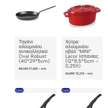
Τηγάνι
Χύτρα
αλουμινίου
αλουμινίου
αντικολλητικό
οβάλ “MINI”
Oval Robust
Lacor Ισπανίας
(40*29*5cm)
(12*8,5*5cm –
0,25lt)
Original
Η
68,10
€
51,08
€
+ ΦΠΑ
price
τρέχουσα
Original
Η
24,30
€
18,23
€
+ ΦΠΑ
was:
τιμή
price
τρέχουσα
68,10€.
είναι:
was:
τιμή
51,08€.
24,30€.
είναι:
18,23€.
Sale!
Sale!