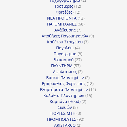
Ταχυζυμωτήρια
2
12
προϊόντα
Τοστιέρες
12
12
προϊόντα
Φριτέζες
12
προϊόντα
12
ΝΕΑ ΠΡΟΪΟΝΤΑ
12
προϊόντα
68
ΠΑΓΟΜΗΧΑΝΕΣ
68
7
προϊόντα
Ανάδευσης
7
προϊόντα
9
Αποθήκες Παγομηχανών
9
7
προϊόντα
Καθέτου Στοιχείου
7
4
προϊόντα
Παγολέπι
4
προϊόντα
8
Παγότριμμα
8
27
προϊόντα
Ψεκασμού
27
57
προϊόντα
ΠΛΥΝΤΗΡΙΑ
57
προϊόντα
2
Αφαλατωτές
2
προϊόντα
2
Βάσεις Πλυντηρίων
2
προϊόντα
18
Εμπρόσθιας Φόρτωσης
18
προϊόντα
12
Εξαρτήματα Πλυντηρίων
12
15
προϊόντα
Καλάθια Πλυντηρίων
15
2
προϊόντα
Καμπάνα (Hood)
2
5
προϊόντα
Σκευών
5
προϊόντα
3
ΠΟΡΤΕΣ MTH
3
προϊόντα
92
ΠΡΟΜΗΘΕΥΤΕΣ
92
2
προϊόντα
ARISTARCO
2