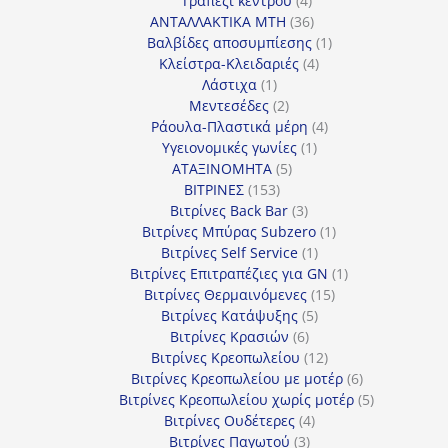
Τραπέζι κέντρου
4
προϊόντα
36
ΑΝΤΑΛΛΑΚΤΙΚΑ MTH
36
προϊόντα
1
Βαλβίδες αποσυμπίεσης
1
4
προϊόν
Κλείστρα-Κλειδαριές
4
1
προϊόντα
Λάστιχα
1
προϊόν
2
Μεντεσέδες
2
προϊόντα
4
Ράουλα-Πλαστικά μέρη
4
1
προϊόντα
Υγειονομικές γωνίες
1
5
προϊόν
ΑΤΑΞΙΝΟΜΗΤΑ
5
153
προϊόντα
ΒΙΤΡΙΝΕΣ
153
προϊόντα
3
Βιτρίνες Back Bar
3
προϊόντα
1
Βιτρίνες Mπύρας Subzero
1
1
προϊόν
Βιτρίνες Self Service
1
προϊόν
1
Βιτρίνες Επιτραπέζιες για GN
1
15
προϊόν
Βιτρίνες Θερμαινόμενες
15
5
προϊόντα
Βιτρίνες Κατάψυξης
5
6
προϊόντα
Βιτρίνες Κρασιών
6
προϊόντα
12
Βιτρίνες Κρεοπωλείου
12
προϊόντα
6
Βιτρίνες Κρεοπωλείου με μοτέρ
6
προϊόντα
5
Βιτρίνες Κρεοπωλείου χωρίς μοτέρ
5
4
προϊόντα
Βιτρίνες Ουδέτερες
4
3
προϊόντα
Βιτρίνες Παγωτού
3