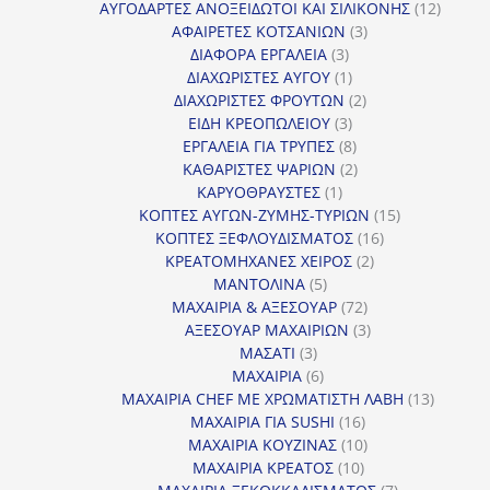
προϊόντα
12
ΑΥΓΟΔΑΡΤΕΣ ΑΝΟΞΕΙΔΩΤΟΙ ΚΑΙ ΣΙΛΙΚΟΝΗΣ
12
3
προϊόν
ΑΦΑΙΡΕΤΕΣ ΚΟΤΣΑΝΙΩΝ
3
3
προϊόντα
ΔΙΑΦΟΡΑ ΕΡΓΑΛΕΙΑ
3
προϊόντα
1
ΔΙΑΧΩΡΙΣΤΕΣ ΑΥΓΟΥ
1
προϊόν
2
ΔΙΑΧΩΡΙΣΤΕΣ ΦΡΟΥΤΩΝ
2
3
προϊόντα
ΕΙΔΗ ΚΡΕΟΠΩΛΕΙΟΥ
3
προϊόντα
8
ΕΡΓΑΛΕΙΑ ΓΙΑ ΤΡΥΠΕΣ
8
προϊόντα
2
ΚΑΘΑΡΙΣΤΕΣ ΨΑΡΙΩΝ
2
1
προϊόντα
ΚΑΡΥΟΘΡΑΥΣΤΕΣ
1
προϊόν
15
ΚΟΠΤΕΣ ΑΥΓΩΝ-ΖΥΜΗΣ-ΤΥΡΙΩΝ
15
16
προϊόντα
ΚΟΠΤΕΣ ΞΕΦΛΟΥΔΙΣΜΑΤΟΣ
16
2
προϊόντα
ΚΡΕΑΤΟΜΗΧΑΝΕΣ ΧΕΙΡΟΣ
2
5
προϊόντα
ΜΑΝΤΟΛΙΝΑ
5
προϊόντα
72
ΜΑΧΑΙΡΙΑ & ΑΞΕΣΟΥΑΡ
72
προϊόντα
3
ΑΞΕΣΟΥΑΡ ΜΑΧΑΙΡΙΩΝ
3
3
προϊόντα
ΜΑΣΑΤΙ
3
προϊόντα
6
ΜΑΧΑΙΡΙΑ
6
προϊόντα
13
ΜΑΧΑΙΡΙΑ CHEF ΜΕ ΧΡΩΜΑΤΙΣΤΗ ΛΑΒΗ
13
16
προϊόντ
ΜΑΧΑΙΡΙΑ ΓΙΑ SUSHI
16
προϊόντα
10
ΜΑΧΑΙΡΙΑ ΚΟΥΖΙΝΑΣ
10
10
προϊόντα
ΜΑΧΑΙΡΙΑ ΚΡΕΑΤΟΣ
10
προϊόντα
7