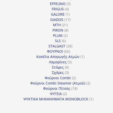
3
προϊόντα
EFFEUNO
3
4
προϊόντα
FRIGUS
4
προϊόντα
1
GALORE
1
προϊόν
17
GIADOS
17
21
προϊόντα
MTH
21
προϊόντα
8
PIRON
8
2
προϊόντα
PLUM
2
6
προϊόντα
SLS
6
προϊόντα
28
STALGAST
28
66
προϊόντα
ΦΟΥΡΝΟΙ
66
προϊόντα
1
Καπέλα Απαγωγής Ατμών
1
5
προϊόν
Λαμαρίνες
5
6
προϊόντα
Στόφες
6
προϊόντα
3
Σχάρες
3
προϊόντα
2
Φούρνοι Combi
2
προϊόντα
2
Φούρνοι Combi Steamer (Ατμού)
2
18
προϊόντα
Φούρνοι Πίτσας
18
2
προϊόντα
ΨΥΓΕΙΑ
2
προϊόντα
1
ΨΥΚΤΙΚΑ ΜΗΧΑΝΗΜΑΤΑ MONOBLOCK
1
προϊόν