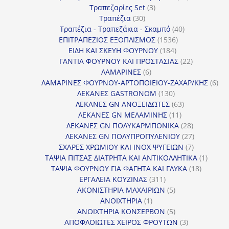
3
προϊόντα
Τραπεζαρίες Set
3
30
προϊόντα
Τραπέζια
30
προϊόντα
40
Τραπέζια - Τραπεζάκια - Σκαμπό
40
1536
προϊόντα
ΕΠΙΤΡΑΠΕΖΙΟΣ ΕΞΟΠΛΙΣΜΟΣ
1536
184
προϊόντα
ΕΙΔΗ ΚΑΙ ΣΚΕΥΗ ΦΟΥΡΝΟΥ
184
προϊόντα
22
ΓΑΝΤΙΑ ΦΟΥΡΝΟΥ ΚΑΙ ΠΡΟΣΤΑΣΙΑΣ
22
6
προϊόντα
ΛΑΜΑΡΙΝΕΣ
6
προϊόντα
6
ΛΑΜΑΡΙΝΕΣ ΦΟΥΡΝΟΥ-ΑΡΤΟΠΟΙΕΙΟΥ-ΖΑΧΑΡ/ΚΗΣ
6
130
προ
ΛΕΚΑΝΕΣ GASTRONOM
130
προϊόντα
63
ΛΕΚΑΝΕΣ GN ΑΝΟΞΕΙΔΩΤΕΣ
63
11
προϊόντα
ΛΕΚΑΝΕΣ GN ΜΕΛΑΜΙΝΗΣ
11
προϊόντα
28
ΛΕΚΑΝΕΣ GN ΠΟΛΥΚΑΡΜΠΟΝΙΚΑ
28
προϊόντα
27
ΛΕΚΑΝΕΣ GN ΠΟΛΥΠΡΟΠΥΛΕΝΙΟΥ
27
7
προϊόντα
ΣΧΑΡΕΣ ΧΡΩΜΙΟΥ ΚΑΙ INOX ΨΥΓΕΙΩΝ
7
προϊόντα
1
ΤΑΨΙΑ ΠΙΤΣΑΣ ΔΙΑΤΡΗΤΑ ΚΑΙ ΑΝΤΙΚΟΛΛΗΤΙΚΑ
1
18
προϊόν
ΤΑΨΙΑ ΦΟΥΡΝΟΥ ΓΙΑ ΦΑΓΗΤΑ ΚΑΙ ΓΛΥΚΑ
18
311
προϊόντ
ΕΡΓΑΛΕΙΑ ΚΟΥΖΙΝΑΣ
311
προϊόντα
5
ΑΚΟΝΙΣΤΗΡΙΑ ΜΑΧΑΙΡΙΩΝ
5
1
προϊόντα
ΑΝΟΙΧΤΗΡΙΑ
1
προϊόν
5
ΑΝΟΙΧΤΗΡΙΑ ΚΟΝΣΕΡΒΩΝ
5
προϊόντα
3
ΑΠΟΦΛΟΙΩΤΕΣ ΧΕΙΡΟΣ ΦΡΟΥΤΩΝ
3