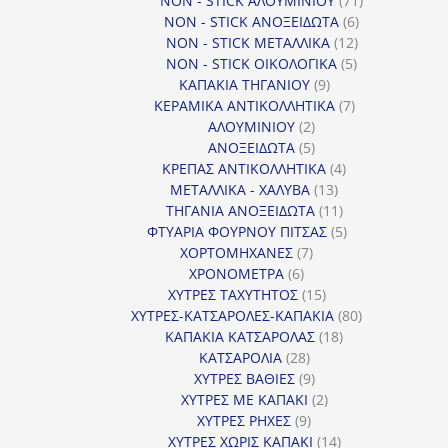
NON - STICK ΑΛΟΥΜΙΝΙΟΥ
71
6
προϊόντα
NON - STICK ΑΝΟΞΕΙΔΩΤΑ
6
12
προϊόντα
NON - STICK ΜΕΤΑΛΛΙΚΑ
12
5
προϊόντα
NON - STICK ΟΙΚΟΛΟΓΙΚΑ
5
9
προϊόντα
ΚΑΠΑΚΙΑ ΤΗΓΑΝΙΟΥ
9
προϊόντα
7
ΚΕΡΑΜΙΚΑ ΑΝΤΙΚΟΛΛΗΤΙΚΑ
7
2
προϊόντα
ΑΛΟΥΜΙΝΙΟΥ
2
προϊόντα
5
ΑΝΟΞΕΙΔΩΤΑ
5
προϊόντα
4
ΚΡΕΠΑΣ ΑΝΤΙΚΟΛΛΗΤΙΚΑ
4
13
προϊόντα
ΜΕΤΑΛΛΙΚΑ - ΧΑΛΥΒΑ
13
προϊόντα
11
ΤΗΓΑΝΙΑ ΑΝΟΞΕΙΔΩΤΑ
11
προϊόντα
5
ΦΤΥΑΡΙΑ ΦΟΥΡΝΟΥ ΠΙΤΣΑΣ
5
7
προϊόντα
ΧΟΡΤΟΜΗΧΑΝΕΣ
7
6
προϊόντα
ΧΡΟΝΟΜΕΤΡΑ
6
προϊόντα
15
ΧΥΤΡΕΣ ΤΑΧΥΤΗΤΟΣ
15
προϊόντα
80
ΧΥΤΡΕΣ-ΚΑΤΣΑΡΟΛΕΣ-ΚΑΠΑΚΙΑ
80
18
προϊόντα
ΚΑΠΑΚΙΑ ΚΑΤΣΑΡΟΛΑΣ
18
28
προϊόντα
ΚΑΤΣΑΡΟΛΙΑ
28
προϊόντα
9
ΧΥΤΡΕΣ ΒΑΘΙΕΣ
9
προϊόντα
2
ΧΥΤΡΕΣ ΜΕ ΚΑΠΑΚΙ
2
9
προϊόντα
ΧΥΤΡΕΣ ΡΗΧΕΣ
9
προϊόντα
14
ΧΥΤΡΕΣ ΧΩΡΙΣ ΚΑΠΑΚΙ
14