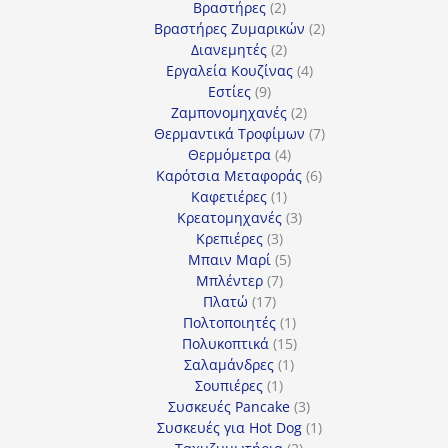
προϊόντα
2
Βραστήρες
2
προϊόντα
2
Βραστήρες Ζυμαρικών
2
2
προϊόντα
Διανεμητές
2
προϊόντα
4
Εργαλεία Κουζίνας
4
9
προϊόντα
Εστίες
9
προϊόντα
2
Ζαμπονομηχανές
2
προϊόντα
7
Θερμαντικά Τροφίμων
7
4
προϊόντα
Θερμόμετρα
4
προϊόντα
6
Καρότσια Μεταφοράς
6
1
προϊόντα
Καφετιέρες
1
προϊόν
3
Κρεατομηχανές
3
3
προϊόντα
Κρεπιέρες
3
προϊόντα
5
Μπαιν Μαρί
5
7
προϊόντα
Μπλέντερ
7
17
προϊόντα
Πλατώ
17
προϊόντα
1
Πολτοποιητές
1
προϊόν
15
Πολυκοπτικά
15
1
προϊόντα
Σαλαμάνδρες
1
1
προϊόν
Σουπιέρες
1
προϊόν
3
Συσκευές Pancake
3
προϊόντα
1
Συσκευές για Hot Dog
1
2
προϊόν