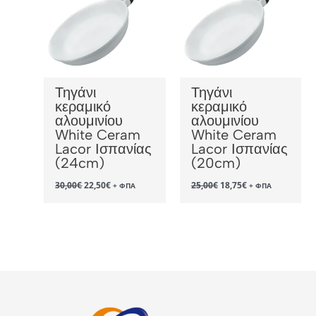
Τηγάνι
Τηγάνι
κεραμικό
κεραμικό
αλουμινίου
αλουμινίου
White Ceram
White Ceram
Lacor Ισπανίας
Lacor Ισπανίας
(24cm)
(20cm)
Original
Η
Original
Η
30,00
€
22,50
€
25,00
€
18,75
€
+ ΦΠΑ
+ ΦΠΑ
price
τρέχουσα
price
τρέχουσα
was:
τιμή
was:
τιμή
30,00€.
είναι:
25,00€.
είναι:
22,50€.
18,75€.