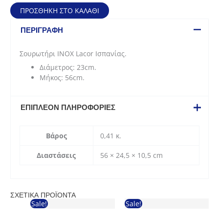
Lacor
ΠΡΟΣΘΉΚΗ ΣΤΟ ΚΑΛΆΘΙ
Ισπανίας
(23*56cm)
ΠΕΡΙΓΡΑΦΉ
ποσότητα
Σουρωτήρι INOX Lacor Ισπανίας.
Διάμετρος: 23cm.
Μήκος: 56cm.
ΕΠΙΠΛΈΟΝ ΠΛΗΡΟΦΟΡΊΕΣ
Βάρος
0,41 κ.
Διαστάσεις
56 × 24,5 × 10,5 cm
ΣΧΕΤΙΚΆ ΠΡΟΪΌΝΤΑ
Sale!
Sale!