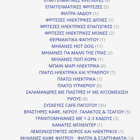
ΕΠΑΓΓΕΛΜΑΤΙΚΕΣ ΚΡΕΠΙΕΡΕΣ
6
5
προϊόντα
ΕΠΑΓΓΕΛΜΑΤΙΚΕΣ ΦΡΙΤΕΖΕΣ
5
1
προϊόντα
ΦΙΛΤΡΑ ΛΑΔΙΟΥ
1
προϊόν
1
ΦΡΙΤΕΖΕΣ ΗΛΕΚΤΡΙΚΕΣ ΔΙΠΛΕΣ
1
προϊόν
1
ΦΡΙΤΕΖΕΣ ΗΛΕΚΤΡΙΚΕΣ ΕΠΑΓΩΓΙΚΕΣ
1
2
προϊόν
ΦΡΙΤΕΖΕΣ ΗΛΕΚΤΡΙΚΕΣ ΜΟΝΕΣ
2
1
προϊόντα
ΘΕΡΜΑΝΤΙΚΑ ΦΑΓΗΤΟΥ
1
11
προϊόν
ΜΗΧΑΝΕΣ HOT DOG
11
προϊόντα
2
ΜΗΧΑΝΕΣ ΓΙΑ ΜΑΛΛΙ ΤΗΣ ΓΡΙΑΣ
2
1
προϊόντα
ΜΗΧΑΝΕΣ ΠΟΠ ΚΟΡΝ
1
προϊόν
6
ΜΠΑΙΝ ΜΑΡΙ ΗΛΕΚΤΡΙΚΑ
6
προϊόντα
7
ΠΛΑΤΩ ΗΛΕΚΤΡΙΚΑ ΚΑΙ ΥΓΡΑΕΡΙΟΥ
7
1
προϊόντα
ΠΛΑΤΩ ΗΛΕΚΤΡΙΚΑ
1
6
προϊόν
ΠΛΑΤΩ ΥΓΡΑΕΡΙΟΥ
6
προϊόντα
ΣΑΛΑΜΑΝΔΡΕΣ ΜΕ ΠΙΑΣΤΡΕΣ Η' ΜΕ ΑΥΞΟΜΕΙΩΣΗ
6
ΥΨΟΥΣ
6
προϊόντα
35
ΣΥΣΚΕΥΕΣ CAFE-ΠΑΓΩΤΟΥ
35
προϊόντα
5
ΒΡΑΣΤΗΡΕΣ ΚΑΦΕ, ΝΕΡΟΥ, ΓΑΛΑΚΤΟΣ & ΤΣΑΓΙΟΥ
5
3
προϊ
ΓΡΑΝΙΤΟΜΗΧΑΝΕΣ ΜΕ 1-2-3 ΚΑΔΟΥΣ
3
1
προϊόντα
ΚΑΝΑΤΕΣ ΜΠΛΕΝΤΕΡ
1
προϊόν
1
ΛΕΜΟΝΟΣΤΙΦΤΕΣ ΧΕΙΡΟΣ ΚΑΙ ΗΛΕΚΤΡΙΚΟΙ
1
προϊόν
ΜΗΧΑΝΕΣ ΚΑΦΕ ΦΙΛΤΡΟΥ - ΦΙΛΤΡΑ & ΕΞΑΡΤΗΜΑΤΑ
16