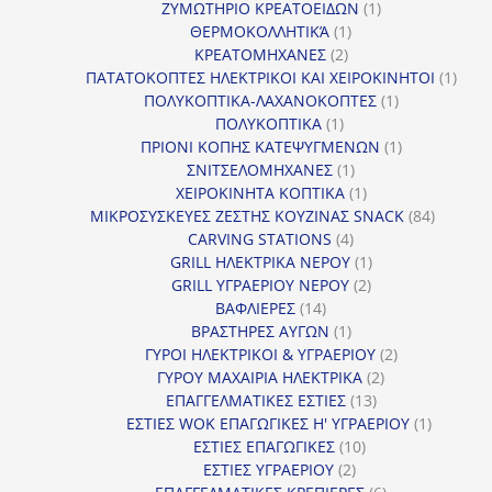
προϊόν
1
ΖΥΜΩΤΗΡΙΟ ΚΡΕΑΤΟΕΙΔΩΝ
1
1
προϊόν
ΘΕΡΜΟΚΟΛΛΗΤΙΚΆ
1
2
προϊόν
ΚΡΕΑΤΟΜΗΧΑΝΕΣ
2
προϊόντα
1
ΠΑΤΑΤΟΚΟΠΤΕΣ ΗΛΕΚΤΡΙΚΟΙ ΚΑΙ ΧΕΙΡΟΚΙΝΗΤΟΙ
1
1
προϊ
ΠΟΛΥΚΟΠΤΙΚΑ-ΛΑΧΑΝΟΚΟΠΤΕΣ
1
1
προϊόν
ΠΟΛΥΚΟΠΤΙΚΑ
1
προϊόν
1
ΠΡΙΟΝΙ ΚΟΠΗΣ ΚΑΤΕΨΥΓΜΕΝΩΝ
1
1
προϊόν
ΣΝΙΤΣΕΛΟΜΗΧΑΝΕΣ
1
προϊόν
1
ΧΕΙΡΟΚΙΝΗΤΑ ΚΟΠΤΙΚΑ
1
προϊόν
84
ΜΙΚΡΟΣΥΣΚΕΥΕΣ ΖΕΣΤΗΣ ΚΟΥΖΙΝΑΣ SNACK
84
4
προϊόντ
CARVING STATIONS
4
προϊόντα
1
GRILL ΗΛΕΚΤΡΙΚΑ ΝΕΡΟΥ
1
2
προϊόν
GRILL ΥΓΡΑΕΡΙΟΥ ΝΕΡΟΥ
2
14
προϊόντα
ΒΑΦΛΙΕΡΕΣ
14
προϊόντα
1
ΒΡΑΣΤΗΡΕΣ ΑΥΓΩΝ
1
προϊόν
2
ΓΥΡΟΙ ΗΛΕΚΤΡΙΚΟΙ & ΥΓΡΑΕΡΙΟΥ
2
2
προϊόντα
ΓΥΡΟΥ ΜΑΧΑΙΡΙΑ ΗΛΕΚΤΡΙΚΑ
2
13
προϊόντα
ΕΠΑΓΓΕΛΜΑΤΙΚΕΣ ΕΣΤΙΕΣ
13
προϊόντα
1
ΕΣΤΙΕΣ WOK ΕΠΑΓΩΓΙΚΕΣ Η' ΥΓΡΑΕΡΙΟΥ
1
10
προϊόν
ΕΣΤΙΕΣ ΕΠΑΓΩΓΙΚΕΣ
10
2
προϊόντα
ΕΣΤΙΕΣ ΥΓΡΑΕΡΙΟΥ
2
προϊόντα
6