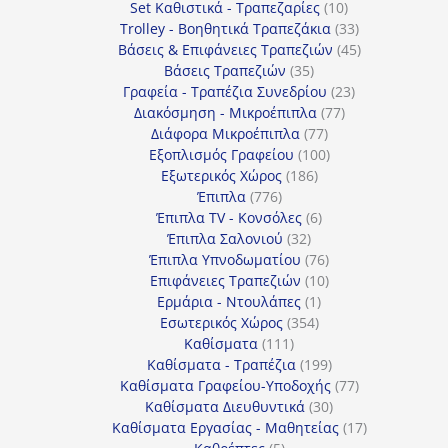
προϊόντα
10
Set Καθιστικά - Τραπεζαρίες
10
προϊόντα
33
Trolley - Βοηθητικά Τραπεζάκια
33
προϊόντα
45
Βάσεις & Επιφάνειες Τραπεζιών
45
35
προϊόντα
Βάσεις Τραπεζιών
35
προϊόντα
23
Γραφεία - Τραπέζια Συνεδρίου
23
77
προϊόντα
Διακόσμηση - Μικροέπιπλα
77
77
προϊόντα
Διάφορα Μικροέπιπλα
77
προϊόντα
100
Εξοπλισμός Γραφείου
100
186
προϊόντα
Εξωτερικός Χώρος
186
776
προϊόντα
Έπιπλα
776
προϊόντα
6
Έπιπλα TV - Κονσόλες
6
32
προϊόντα
Έπιπλα Σαλονιού
32
προϊόντα
76
Έπιπλα Υπνοδωματίου
76
10
προϊόντα
Επιφάνειες Τραπεζιών
10
1
προϊόντα
Ερμάρια - Ντουλάπες
1
354
προϊόν
Εσωτερικός Χώρος
354
111
προϊόντα
Καθίσματα
111
προϊόντα
199
Καθίσματα - Τραπέζια
199
προϊόντα
77
Καθίσματα Γραφείου-Υποδοχής
77
30
προϊόντα
Καθίσματα Διευθυντικά
30
προϊόντα
17
Καθίσματα Εργασίας - Μαθητείας
17
5
προϊόντα