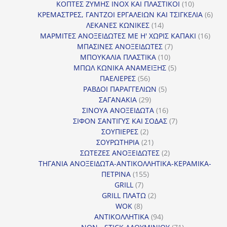
προϊόντα
10
ΚΟΠΤΕΣ ΖΥΜΗΣ INOX ΚΑΙ ΠΛΑΣΤΙΚΟΙ
10
προϊόντα
6
ΚΡΕΜΑΣΤΡΕΣ, ΓΑΝΤΖΟΙ ΕΡΓΑΛΕΙΩΝ ΚΑΙ ΤΣΙΓΚΕΛΙΑ
6
14
προϊ
ΛΕΚΑΝΕΣ ΚΩΝΙΚΕΣ
14
προϊόντα
16
ΜΑΡΜΙΤΕΣ ΑΝΟΞΕΙΔΩΤΕΣ ΜΕ Η' ΧΩΡΙΣ ΚΑΠΑΚΙ
16
7
προϊ
ΜΠΑΣΙΝΕΣ ΑΝΟΞΕΙΔΩΤΕΣ
7
10
προϊόντα
ΜΠΟΥΚΑΛΙΑ ΠΛΑΣΤΙΚΑ
10
προϊόντα
5
ΜΠΩΛ ΚΩΝΙΚΑ ΑΝΑΜΕΙΞΗΣ
5
56
προϊόντα
ΠΑΕΛΙΕΡΕΣ
56
προϊόντα
5
ΡΑΒΔΟΙ ΠΑΡΑΓΓΕΛΙΩΝ
5
29
προϊόντα
ΣΑΓΑΝΑΚΙΑ
29
προϊόντα
16
ΣΙΝΟΥΑ ΑΝΟΞΕΙΔΩΤΑ
16
προϊόντα
7
ΣΙΦΟΝ ΣΑΝΤΙΓΥΣ ΚΑΙ ΣΟΔΑΣ
7
2
προϊόντα
ΣΟΥΠΙΕΡΕΣ
2
προϊόντα
21
ΣΟΥΡΩΤΗΡΙΑ
21
προϊόντα
2
ΣΩΤΕΖΕΣ ΑΝΟΞΕΙΔΩΤΕΣ
2
προϊόντα
ΤΗΓΑΝΙΑ ΑΝΟΞΕΙΔΩΤΑ-ΑΝΤΙΚΟΛΛΗΤΙΚΑ-ΚΕΡΑΜΙΚΑ-
155
ΠΕΤΡΙΝΑ
155
7
προϊόντα
GRILL
7
προϊόντα
2
GRILL ΠΛΑΤΩ
2
8
προϊόντα
WOK
8
προϊόντα
94
ΑΝΤΙΚΟΛΛΗΤΙΚΑ
94
προϊόντα
71