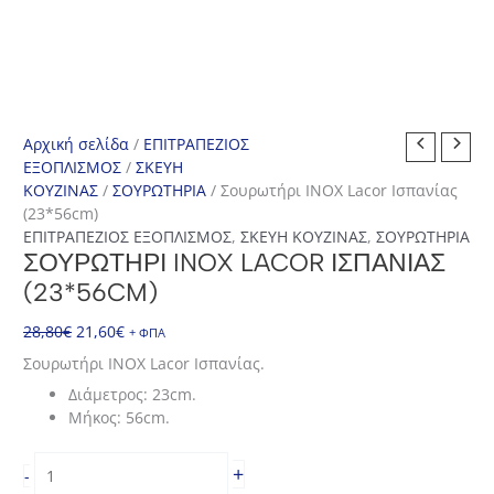
Αρχική σελίδα
/
ΕΠΙΤΡΑΠΕΖΙΟΣ
ΕΞΟΠΛΙΣΜΟΣ
/
ΣΚΕΥΗ
ΚΟΥΖΙΝΑΣ
/
ΣΟΥΡΩΤΗΡΙΑ
/ Σουρωτήρι INOX Lacor Ισπανίας
(23*56cm)
ΕΠΙΤΡΑΠΕΖΙΟΣ ΕΞΟΠΛΙΣΜΟΣ
,
ΣΚΕΥΗ ΚΟΥΖΙΝΑΣ
,
ΣΟΥΡΩΤΗΡΙΑ
ΣΟΥΡΩΤΉΡΙ INOX LACOR ΙΣΠΑΝΊΑΣ
(23*56CM)
Original
Η
28,80
€
21,60
€
+ ΦΠΑ
price
τρέχουσα
Σουρωτήρι INOX Lacor Ισπανίας.
was:
τιμή
Διάμετρος: 23cm.
28,80€.
είναι:
Μήκος: 56cm.
21,60€.
Σουρωτήρι
+
-
INOX