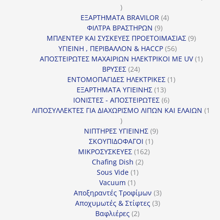
16
προϊόντα
4
ΕΞΑΡΤΗΜΑΤΑ BRAVILOR
4
9
προϊόντα
ΦΙΛΤΡΑ ΒΡΑΣΤΗΡΩΝ
9
προϊόντα
9
ΜΠΛΕΝΤΕΡ ΚΑΙ ΣΥΣΚΕΥΕΣ ΠΡΟΕΤΟΙΜΑΣΙΑΣ
9
56
προϊόντ
ΥΓΙΕΙΝΗ , ΠΕΡΙΒΑΛΛΟΝ & HACCP
56
προϊόντα
1
ΑΠΟΣΤΕΙΡΩΤΕΣ ΜΑΧΑΙΡΙΩΝ ΗΛΕΚΤΡΙΚΟΙ ΜΕ UV
1
24
προϊό
ΒΡΥΣΕΣ
24
προϊόντα
1
ΕΝΤΟΜΟΠΑΓΙΔΕΣ ΗΛΕΚΤΡΙΚΕΣ
1
13
προϊόν
ΕΞΑΡΤΗΜΑΤΑ ΥΓΙΕΙΝΗΣ
13
προϊόντα
6
ΙΟΝΙΣΤΕΣ - ΑΠΟΣΤΕΙΡΩΤΕΣ
6
προϊόντα
ΛΙΠΟΣΥΛΛΕΚΤΕΣ ΓΙΑ ΔΙΑΧΩΡΙΣΜΟ ΛΙΠΩΝ ΚΑΙ ΕΛΑΙΩΝ
1
1
προϊόν
9
ΝΙΠΤΗΡΕΣ ΥΓΙΕΙΝΗΣ
9
1
προϊόντα
ΣΚΟΥΠΙΔΟΦΑΓΟΙ
1
162
προϊόν
ΜΙΚΡΟΣΥΣΚΕΥΕΣ
162
2
προϊόντα
Chafing Dish
2
1
προϊόντα
Sous Vide
1
1
προϊόν
Vacuum
1
προϊόν
3
Αποξηραντές Τροφίμων
3
3
προϊόντα
Αποχυμωτές & Στίφτες
3
2
προϊόντα
Βαφλιέρες
2