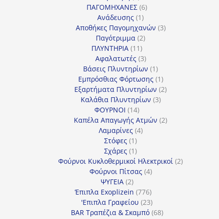
προϊόντα
6
ΠΑΓΟΜΗΧΑΝΕΣ
6
1
προϊόντα
Ανάδευσης
1
προϊόν
3
Αποθήκες Παγομηχανών
3
2
προϊόντα
Παγότριμμα
2
11
προϊόντα
ΠΛΥΝΤΗΡΙΑ
11
προϊόντα
3
Αφαλατωτές
3
προϊόντα
1
Βάσεις Πλυντηρίων
1
προϊόν
1
Εμπρόσθιας Φόρτωσης
1
προϊόν
2
Εξαρτήματα Πλυντηρίων
2
3
προϊόντα
Καλάθια Πλυντηρίων
3
14
προϊόντα
ΦΟΥΡΝΟΙ
14
προϊόντα
2
Καπέλα Απαγωγής Ατμών
2
4
προϊόντα
Λαμαρίνες
4
1
προϊόντα
Στόφες
1
προϊόν
1
Σχάρες
1
προϊόν
2
Φούρνοι Κυκλοθερμικοί Ηλεκτρικοί
2
4
προϊόντα
Φούρνοι Πίτσας
4
2
προϊόντα
ΨΥΓΕΙΑ
2
προϊόντα
776
Έπιπλα Exoplizein
776
προϊόντα
23
'Επιπλα Γραφείου
23
προϊόντα
68
BAR Τραπέζια & Σκαμπό
68