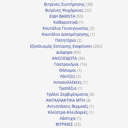
προϊόντα
38
Βιτρίνες Συντήρησης
38
22
προϊόντα
Βιτρίνες Ψυχόμενες
22
53
προϊόντα
ΕΙΔΗ BARISTA
53
προϊόντα
1
Καθαριστικά
1
προϊόν
2
Κουτάλια Γευσιγνωσίας
2
προϊόντα
1
Κουτάλια Δοσομέτρησης
1
2
προϊόν
Πατητήρια
2
προϊόντα
282
Εξοπλισμός Εστίασης Exoplizein
282
65
προϊόντα
Διάφορα
65
προϊόντα
36
ΑΝΟΞΕΙΔΩΤΑ
36
προϊόντα
16
Γαστρονόμοι
16
1
προϊόντα
Θάλαμοι
1
2
προϊόν
Λάντζες
2
προϊόντα
1
Λιποσυλλέκτες
1
1
προϊόν
Τραπέζια
1
προϊόν
6
Τρόλεϊ Σερβιρίσματος
6
4
προϊόντα
ΑΝΤΑΛΛΑΚΤΙΚΑ MTH
4
προϊόντα
1
Αντιστάσεις θερμικές
1
1
προϊόν
Κλείστρα-Κλειδαριές
1
1
προϊόν
Λάστιχα
1
25
προϊόν
ΒΙΤΡΙΝΕΣ
25