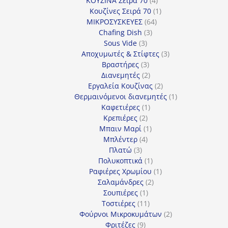
ΚΟΥΖΙΝΑ Σειρά 70
4
προϊόντα
1
Κουζίνες Σειρά 70
1
64
προϊόν
ΜΙΚΡΟΣΥΣΚΕΥΕΣ
64
3
προϊόντα
Chafing Dish
3
3
προϊόντα
Sous Vide
3
προϊόντα
3
Αποχυμωτές & Στίφτες
3
3
προϊόντα
Βραστήρες
3
προϊόντα
2
Διανεμητές
2
προϊόντα
2
Εργαλεία Κουζίνας
2
προϊόντα
1
Θερμαινόμενοι διανεμητές
1
1
προϊόν
Καφετιέρες
1
2
προϊόν
Κρεπιέρες
2
προϊόντα
1
Μπαιν Μαρί
1
4
προϊόν
Μπλέντερ
4
3
προϊόντα
Πλατώ
3
προϊόντα
1
Πολυκοπτικά
1
προϊόν
1
Ραφιέρες Χρωμίου
1
2
προϊόν
Σαλαμάνδρες
2
1
προϊόντα
Σουπιέρες
1
προϊόν
11
Τοστιέρες
11
προϊόντα
2
Φούρνοι Μικροκυμάτων
2
9
προϊόντα
Φριτέζες
9