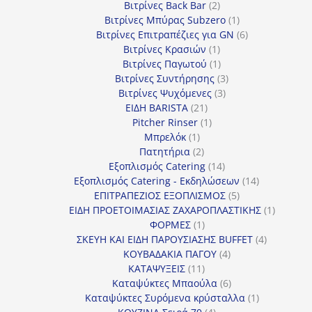
προϊόντα
2
Βιτρίνες Back Bar
2
προϊόντα
1
Βιτρίνες Mπύρας Subzero
1
προϊόν
6
Βιτρίνες Επιτραπέζιες για GN
6
1
προϊόντα
Βιτρίνες Κρασιών
1
προϊόν
1
Βιτρίνες Παγωτού
1
προϊόν
3
Βιτρίνες Συντήρησης
3
3
προϊόντα
Βιτρίνες Ψυχόμενες
3
21
προϊόντα
ΕΙΔΗ BARISTA
21
προϊόντα
1
Pitcher Rinser
1
1
προϊόν
Μπρελόκ
1
προϊόν
2
Πατητήρια
2
προϊόντα
14
Εξοπλισμός Catering
14
προϊόντα
14
Εξοπλισμός Catering - Εκδηλώσεων
14
5
προϊόντα
ΕΠΙΤΡΑΠΕΖΙΟΣ ΕΞΟΠΛΙΣΜΟΣ
5
προϊόντα
1
ΕΙΔΗ ΠΡΟΕΤΟΙΜΑΣΙΑΣ ΖΑΧΑΡΟΠΛΑΣΤΙΚΗΣ
1
1
προϊόν
ΦΟΡΜΕΣ
1
προϊόν
4
ΣΚΕΥΗ ΚΑΙ ΕΙΔΗ ΠΑΡΟΥΣΙΑΣΗΣ BUFFET
4
4
προϊόντα
ΚΟΥΒΑΔΑΚΙΑ ΠΑΓΟΥ
4
11
προϊόντα
ΚΑΤΑΨΥΞΕΙΣ
11
προϊόντα
6
Καταψύκτες Μπαούλα
6
προϊόντα
1
Καταψύκτες Συρόμενα κρύσταλλα
1
4
προϊόν