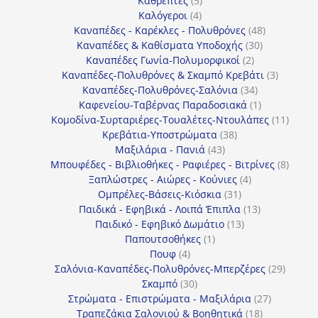
Καθρέπτες
5
4
προϊόντα
Καλόγεροι
4
προϊόντα
48
Καναπέδες - Καρέκλες - Πολυθρόνες
48
30
προϊόντα
Καναπέδες & Καθίσματα Υποδοχής
30
2
προϊόντα
Καναπέδες Γωνία-Πολυμορφικοί
2
προϊόντα
3
Καναπέδες-Πολυθρόνες & Σκαμπό Κρεβάτι
3
34
προϊόντ
Καναπέδες-Πολυθρόνες-Σαλόνια
34
προϊόντα
1
Καφενείου-Ταβέρνας Παραδοσιακά
1
προϊόν
11
Κομοδίνα-Συρταριέρες-Τουαλέτες-Ντουλάπες
11
38
προϊόν
Κρεβάτια-Υποστρώματα
38
43
προϊόντα
Μαξιλάρια - Πανιά
43
προϊόντα
8
Μπουφέδες - Βιβλιοθήκες - Ραφιέρες - Βιτρίνες
8
4
προϊό
Ξαπλώστρες - Αιώρες - Κούνιες
4
31
προϊόντα
Ομπρέλες-Βάσεις-Κιόσκια
31
προϊόντα
13
Παιδικά - Εφηβικά - Λοιπά Έπιπλα
13
13
προϊόντα
Παιδικό - Εφηβικό Δωμάτιο
13
1
προϊόντα
Παπουτσοθήκες
1
4
προϊόν
Πουφ
4
προϊόντα
29
Σαλόνια-Καναπέδες-Πολυθρόνες-Μπερζέρες
29
30
προϊόν
Σκαμπό
30
προϊόντα
27
Στρώματα - Επιστρώματα - Μαξιλάρια
27
18
προϊόντα
Τραπεζάκια Σαλονιού & Βοηθητικά
18