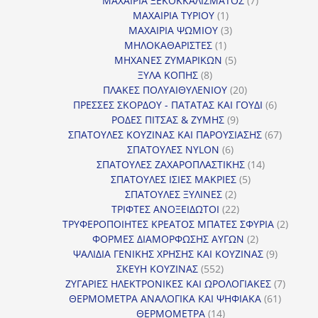
ΜΑΧΑΙΡΙΑ ΞΕΚΟΚΚΑΛΙΣΜΑΤΟΣ
7
1
προϊόντα
ΜΑΧΑΙΡΙΑ ΤΥΡΙΟΥ
1
προϊόν
3
ΜΑΧΑΙΡΙΑ ΨΩΜΙΟΥ
3
1
προϊόντα
ΜΗΛΟΚΑΘΑΡΙΣΤΕΣ
1
προϊόν
5
ΜΗΧΑΝΕΣ ΖΥΜΑΡΙΚΩΝ
5
8
προϊόντα
ΞΥΛΑ ΚΟΠΗΣ
8
προϊόντα
20
ΠΛΑΚΕΣ ΠΟΛΥΑΙΘΥΛΕΝΙΟΥ
20
προϊόντα
6
ΠΡΕΣΣΕΣ ΣΚΟΡΔΟΥ - ΠΑΤΑΤΑΣ ΚΑΙ ΓΟΥΔΙ
6
9
προϊόντα
ΡΟΔΕΣ ΠΙΤΣΑΣ & ΖΥΜΗΣ
9
προϊόντα
67
ΣΠΑΤΟΥΛΕΣ ΚΟΥΖΙΝΑΣ ΚΑΙ ΠΑΡΟΥΣΙΑΣΗΣ
67
6
προϊόντ
ΣΠΑΤΟΥΛΕΣ NYLON
6
προϊόντα
14
ΣΠΑΤΟΥΛΕΣ ΖΑΧΑΡΟΠΛΑΣΤΙΚΗΣ
14
5
προϊόντα
ΣΠΑΤΟΥΛΕΣ ΙΣΙΕΣ ΜΑΚΡΙΕΣ
5
2
προϊόντα
ΣΠΑΤΟΥΛΕΣ ΞΥΛΙΝΕΣ
2
προϊόντα
22
ΤΡΙΦΤΕΣ ΑΝΟΞΕΙΔΩΤΟΙ
22
προϊόντα
2
ΤΡΥΦΕΡΟΠΟΙΗΤΕΣ ΚΡΕΑΤΟΣ ΜΠΑΤΕΣ ΣΦΥΡΙΑ
2
2
προϊόν
ΦΟΡΜΕΣ ΔΙΑΜΟΡΦΩΣΗΣ ΑΥΓΩΝ
2
προϊόντα
9
ΨΑΛΙΔΙΑ ΓΕΝΙΚΗΣ ΧΡΗΣΗΣ ΚΑΙ ΚΟΥΖΙΝΑΣ
9
552
προϊόντα
ΣΚΕΥΗ ΚΟΥΖΙΝΑΣ
552
προϊόντα
7
ΖΥΓΑΡΙΕΣ ΗΛΕΚΤΡΟΝΙΚΕΣ ΚΑΙ ΩΡΟΛΟΓΙΑΚΕΣ
7
61
προϊόν
ΘΕΡΜΟΜΕΤΡΑ ΑΝΑΛΟΓΙΚΑ ΚΑΙ ΨΗΦΙΑΚΑ
61
14
προϊόντ
ΘΕΡΜΟΜΕΤΡΑ
14