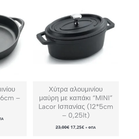
ινίου
Χύτρα αλουμινίου
36cm –
μαύρη με καπάκι “MINI”
Lacor Ισπανίας (12*5cm
– 0,25lt)
ΠΑ
χουσα
Original
Η
ή
23,00
€
17,25
€
+ ΦΠΑ
price
τρέχουσα
αι:
was:
τιμή
90€.