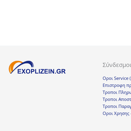
55,50€.
είναι:
41,63€.
Σύνδεσμο
Οροι Service 
Επιστροφη π
Τροποι Πληρ
Τροποι Αποσ
Τροποι Παραγ
Οροι Χρησης 