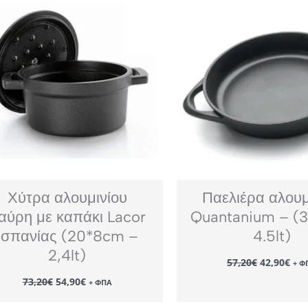
Χύτρα αλουμινίου
Παελιέρα αλουμ
αύρη με καπάκι Lacor
Quantanium – (
Ισπανίας (20*8cm –
4.5lt)
2,4lt)
Original
Η
57,20
€
42,90
€
+ Φ
price
τρέ
Original
Η
73,20
€
54,90
€
was:
τιμ
+ ΦΠΑ
price
τρέχουσα
57,20€.
είν
was:
τιμή
42,