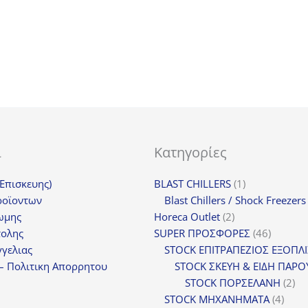
73,20€.
είναι:
54,90€.
ι
Κατηγορίες
1
(Επισκευης)
BLAST CHILLERS
1
προϊόν
ροϊοντων
Blast Chillers / Shock Freezers
2
ωμης
Horeca Outlet
2
προϊόντα
46
τολης
SUPER ΠΡΟΣΦΟΡΕΣ
46
προϊόντ
γελιας
STOCK ΕΠΙΤΡΑΠΕΖΙΟΣ ΕΞΟΠΛ
– Πολιτικη Απορρητου
STOCK ΣΚΕΥΗ & ΕΙΔΗ ΠΑΡΟ
2
STOCK ΠΟΡΣΕΛΑΝΗ
2
4
πρ
STOCK ΜΗΧΑΝΗΜΑΤΑ
4