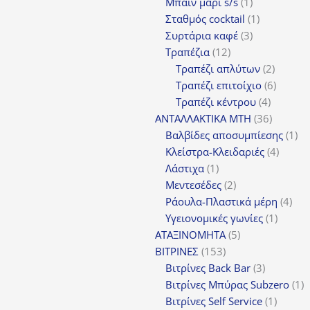
1
Μπαιν μαρι s/s
1
προϊόν
1
Σταθμός cocktail
1
3
προϊόν
Συρτάρια καφέ
3
12
προϊόντα
Τραπέζια
12
προϊόντα
2
Τραπέζι απλύτων
2
προϊόν
6
Τραπέζι επιτοίχιο
6
4
προϊόν
Τραπέζι κέντρου
4
προϊόντ
36
ΑΝΤΑΛΛΑΚΤΙΚΑ MTH
36
προϊόντ
1
Βαλβίδες αποσυμπίεσης
1
4
πρ
Κλείστρα-Κλειδαριές
4
1
προϊόν
Λάστιχα
1
προϊόν
2
Μεντεσέδες
2
προϊόντα
4
Ράουλα-Πλαστικά μέρη
4
1
προ
Υγειονομικές γωνίες
1
5
προϊόν
ΑΤΑΞΙΝΟΜΗΤΑ
5
153
προϊόντα
ΒΙΤΡΙΝΕΣ
153
προϊόντα
3
Βιτρίνες Back Bar
3
προϊόντα
1
Βιτρίνες Mπύρας Subzero
1
1
π
Βιτρίνες Self Service
1