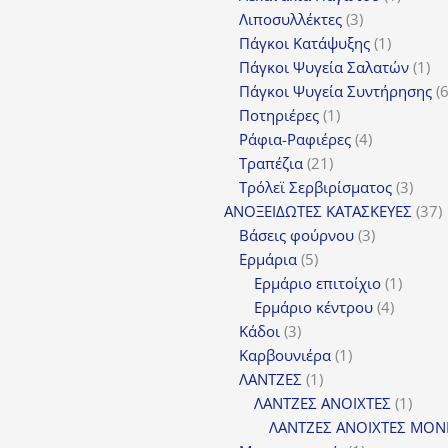
3
προϊόν
Λιποσυλλέκτες
3
προϊόντα
1
Πάγκοι Κατάψυξης
1
προϊόν
1
Πάγκοι Ψυγεία Σαλατών
1
πρ
Πάγκοι Ψυγεία Συντήρησης
1
Ποτηριέρες
1
προϊόν
4
Ράφια-Ραφιέρες
4
21
προϊόντα
Τραπέζια
21
προϊόντα
3
Τρόλεϊ Σερβιρίσματος
3
προϊ
3
ΑΝΟΞΕΙΔΩΤΕΣ ΚΑΤΑΣΚΕΥΕΣ
37
3
π
Βάσεις φούρνου
3
5
προϊόντα
Ερμάρια
5
προϊόντα
1
Ερμάριο επιτοίχιο
1
4
προϊόν
Ερμάριο κέντρου
4
3
προϊόντ
Κάδοι
3
προϊόντα
1
Καρβουνιέρα
1
1
προϊόν
ΛΑΝΤΖΕΣ
1
προϊόν
1
ΛΑΝΤΖΕΣ ΑΝΟΙΧΤΕΣ
1
προϊ
ΛΑΝΤΖΕΣ ΑΝΟΙΧΤΕΣ ΜΟΝ