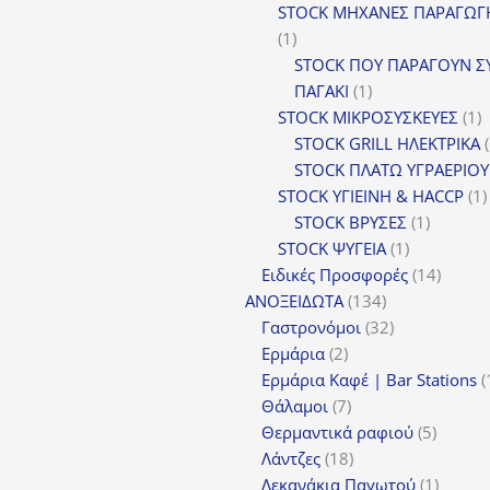
προϊ
STOCK ΜΗΧΑΝΕΣ ΠΑΡΑΓΩΓ
1
1
προϊόν
STOCK ΠΟΥ ΠΑΡΑΓΟΥΝ Σ
1
ΠΑΓΑΚΙ
1
προϊόν
1
STOCK ΜΙΚΡΟΣΥΣΚΕΥΕΣ
1
π
STOCK GRILL ΗΛΕΚΤΡΙΚΑ
STOCK ΠΛΑΤΩ ΥΓΡΑΕΡΙΟΥ
STOCK ΥΓΙΕΙΝΗ & HACCP
1
1
STOCK ΒΡΥΣΕΣ
1
1
προϊόν
STOCK ΨΥΓΕΙΑ
1
προϊόν
14
Ειδικές Προσφορές
14
134
προϊόν
ΑΝΟΞΕΙΔΩΤΑ
134
προϊόντα
32
Γαστρονόμοι
32
2
προϊόντα
Ερμάρια
2
προϊόντα
Ερμάρια Καφέ | Bar Stations
7
Θάλαμοι
7
προϊόντα
5
Θερμαντικά ραφιού
5
18
προϊόν
Λάντζες
18
προϊόντα
1
Λεκανάκια Παγωτού
1