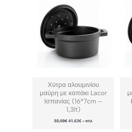
Χύτρα αλουμινίου
μαύρη με καπάκι Lacor
μ
Ισπανίας (16*7cm –
1,3lt)
Original
Η
55,50
€
41,63
€
+ ΦΠΑ
price
τρέχουσα
was:
τιμή