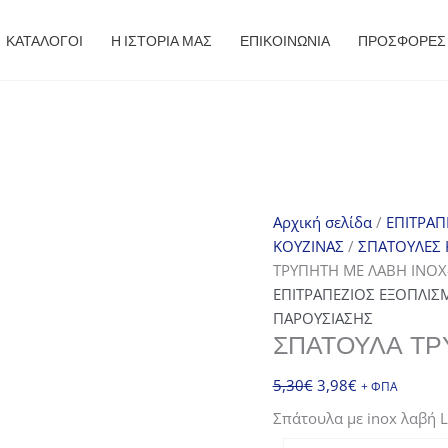
ΚΑΤΑΛΟΓΟΙ
Η ΙΣΤΟΡΙΑ ΜΑΣ
ΕΠΙΚΟΙΝΩΝΙΑ
ΠΡΟΣΦΟΡΈΣ
Αρχική σελίδα
/
ΕΠΙΤΡΑΠ
ΚΟΥΖΙΝΑΣ
/
ΣΠΑΤΟΥΛΕΣ 
ΤΡΥΠΗΤΗ ΜΕ ΛΑΒΗ INOX
ΕΠΙΤΡΑΠΕΖΙΟΣ ΕΞΟΠΛΙΣ
ΠΑΡΟΥΣΙΑΣΗΣ
ΣΠΑΤΟΥΛΑ ΤΡ
Original
Η
5,30
€
3,98
€
+ ΦΠΑ
price
τρέχουσα
Σπάτουλα με inox λαβή L
was:
τιμή