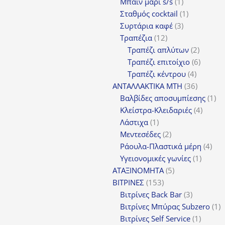
1
Μπαιν μαρι s/s
1
προϊόν
1
Σταθμός cocktail
1
3
προϊόν
Συρτάρια καφέ
3
12
προϊόντα
Τραπέζια
12
προϊόντα
2
Τραπέζι απλύτων
2
προϊόν
6
Τραπέζι επιτοίχιο
6
4
προϊόν
Τραπέζι κέντρου
4
προϊόντ
36
ΑΝΤΑΛΛΑΚΤΙΚΑ MTH
36
προϊόντ
1
Βαλβίδες αποσυμπίεσης
1
4
πρ
Κλείστρα-Κλειδαριές
4
1
προϊόν
Λάστιχα
1
προϊόν
2
Μεντεσέδες
2
προϊόντα
4
Ράουλα-Πλαστικά μέρη
4
1
προ
Υγειονομικές γωνίες
1
5
προϊόν
ΑΤΑΞΙΝΟΜΗΤΑ
5
153
προϊόντα
ΒΙΤΡΙΝΕΣ
153
προϊόντα
3
Βιτρίνες Back Bar
3
προϊόντα
1
Βιτρίνες Mπύρας Subzero
1
1
π
Βιτρίνες Self Service
1