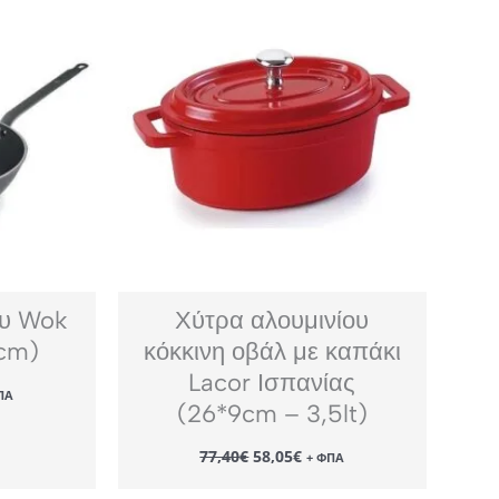
ου Wok
Χύτρα αλουμινίου
cm)
κόκκινη οβάλ με καπάκι
Lacor Ισπανίας
ΠΑ
χουσα
(26*9cm – 3,5lt)
ή
αι:
Original
Η
77,40
€
58,05
€
+ ΦΠΑ
75€.
price
τρέχουσα
was:
τιμή