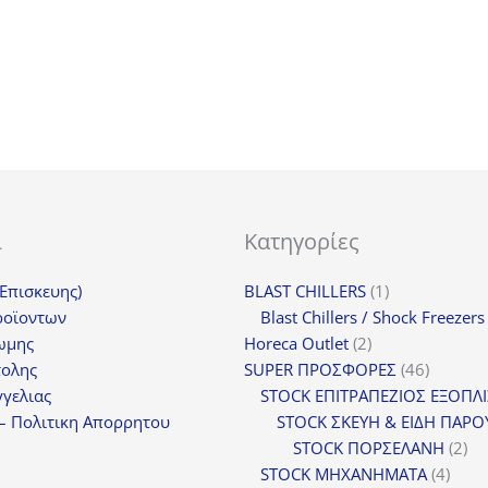
91,50€.
είναι:
68,63€.
ι
Κατηγορίες
1
(Επισκευης)
BLAST CHILLERS
1
προϊόν
ροϊοντων
Blast Chillers / Shock Freezers
2
ωμης
Horeca Outlet
2
προϊόντα
46
τολης
SUPER ΠΡΟΣΦΟΡΕΣ
46
προϊόντ
γελιας
STOCK ΕΠΙΤΡΑΠΕΖΙΟΣ ΕΞΟΠΛ
– Πολιτικη Απορρητου
STOCK ΣΚΕΥΗ & ΕΙΔΗ ΠΑΡΟ
2
STOCK ΠΟΡΣΕΛΑΝΗ
2
4
πρ
STOCK ΜΗΧΑΝΗΜΑΤΑ
4