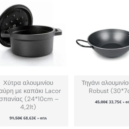
Χύτρα αλουμινίου
Τηγάνι αλουμινί
αύρη με καπάκι Lacor
Robust (30*7
Ισπανίας (24*10cm –
Original
Η
45,00
€
33,75
€
+ Φ
price
τρέ
4,2lt)
was:
τιμ
45,00€.
είν
Original
Η
91,50
€
68,63
€
+ ΦΠΑ
33,
price
τρέχουσα
was:
τιμή