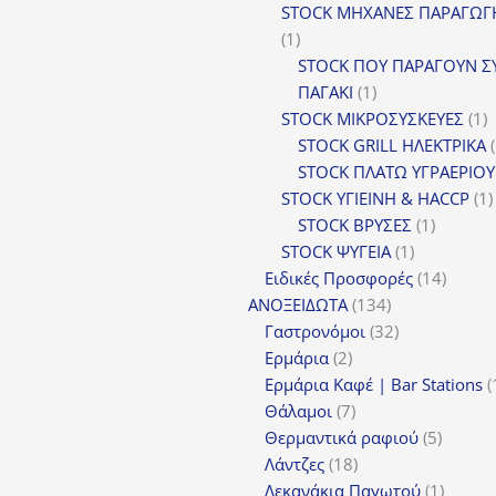
προϊ
STOCK ΜΗΧΑΝΕΣ ΠΑΡΑΓΩΓ
1
1
προϊόν
STOCK ΠΟΥ ΠΑΡΑΓΟΥΝ Σ
1
ΠΑΓΑΚΙ
1
προϊόν
1
STOCK ΜΙΚΡΟΣΥΣΚΕΥΕΣ
1
π
STOCK GRILL ΗΛΕΚΤΡΙΚΑ
STOCK ΠΛΑΤΩ ΥΓΡΑΕΡΙΟΥ
STOCK ΥΓΙΕΙΝΗ & HACCP
1
1
STOCK ΒΡΥΣΕΣ
1
1
προϊόν
STOCK ΨΥΓΕΙΑ
1
προϊόν
14
Ειδικές Προσφορές
14
134
προϊόν
ΑΝΟΞΕΙΔΩΤΑ
134
προϊόντα
32
Γαστρονόμοι
32
2
προϊόντα
Ερμάρια
2
προϊόντα
Ερμάρια Καφέ | Bar Stations
7
Θάλαμοι
7
προϊόντα
5
Θερμαντικά ραφιού
5
18
προϊόν
Λάντζες
18
προϊόντα
1
Λεκανάκια Παγωτού
1