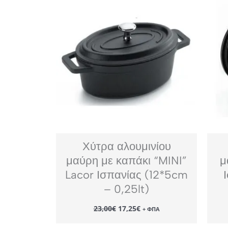
Χύτρα αλουμινίου
μαύρη με καπάκι “MINI”
μ
Lacor Ισπανίας (12*5cm
– 0,25lt)
Original
Η
23,00
€
17,25
€
+ ΦΠΑ
price
τρέχουσα
was:
τιμή