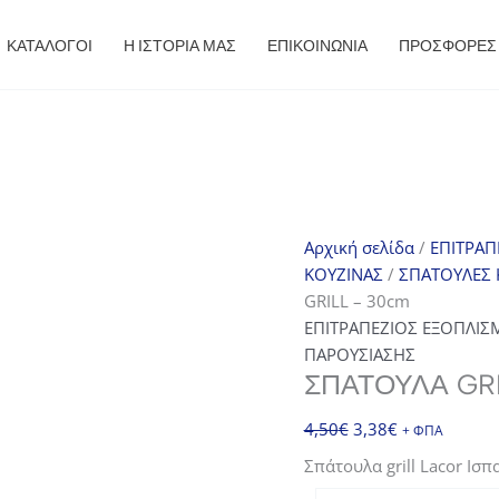
ΚΑΤΑΛΟΓΟΙ
Η ΙΣΤΟΡΙΑ ΜΑΣ
ΕΠΙΚΟΙΝΩΝΙΑ
ΠΡΟΣΦΟΡΈΣ
Αρχική σελίδα
/
ΕΠΙΤΡΑΠ
ΚΟΥΖΙΝΑΣ
/
ΣΠΑΤΟΥΛΕΣ 
GRILL – 30cm
ΕΠΙΤΡΑΠΕΖΙΟΣ ΕΞΟΠΛΙΣ
ΠΑΡΟΥΣΙΑΣΗΣ
ΣΠΑΤΟΥΛΑ GRI
Original
Η
4,50
€
3,38
€
+ ΦΠΑ
price
τρέχουσα
Σπάτουλα grill Lacor Ισ
was:
τιμή