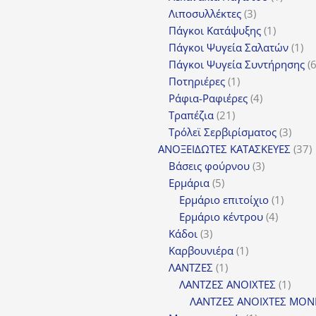
3
προϊόν
Λιποσυλλέκτες
3
προϊόντα
1
Πάγκοι Κατάψυξης
1
προϊόν
1
Πάγκοι Ψυγεία Σαλατών
1
πρ
Πάγκοι Ψυγεία Συντήρησης
1
Ποτηριέρες
1
προϊόν
4
Ράφια-Ραφιέρες
4
21
προϊόντα
Τραπέζια
21
προϊόντα
3
Τρόλεϊ Σερβιρίσματος
3
προϊ
3
ΑΝΟΞΕΙΔΩΤΕΣ ΚΑΤΑΣΚΕΥΕΣ
37
3
π
Βάσεις φούρνου
3
5
προϊόντα
Ερμάρια
5
προϊόντα
1
Ερμάριο επιτοίχιο
1
4
προϊόν
Ερμάριο κέντρου
4
3
προϊόντ
Κάδοι
3
προϊόντα
1
Καρβουνιέρα
1
1
προϊόν
ΛΑΝΤΖΕΣ
1
προϊόν
1
ΛΑΝΤΖΕΣ ΑΝΟΙΧΤΕΣ
1
προϊ
ΛΑΝΤΖΕΣ ΑΝΟΙΧΤΕΣ ΜΟΝ