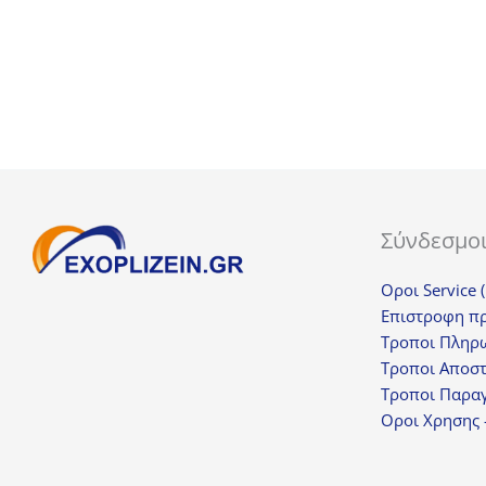
23,00€.
είναι:
17,25€.
Σύνδεσμο
Οροι Service 
Επιστροφη π
Τροποι Πληρ
Τροποι Αποσ
Τροποι Παραγ
Οροι Χρησης 