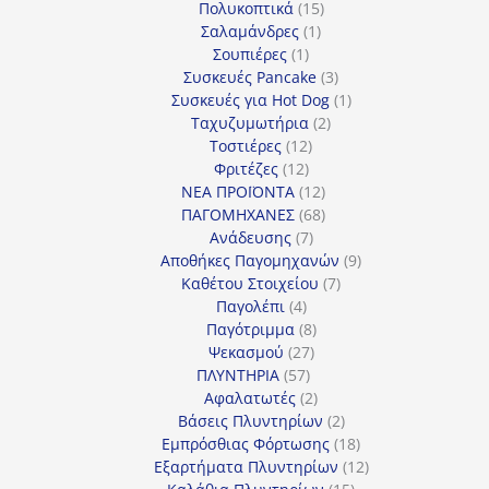
προϊόν
15
Πολυκοπτικά
15
1
προϊόντα
Σαλαμάνδρες
1
1
προϊόν
Σουπιέρες
1
προϊόν
3
Συσκευές Pancake
3
προϊόντα
1
Συσκευές για Hot Dog
1
2
προϊόν
Ταχυζυμωτήρια
2
12
προϊόντα
Τοστιέρες
12
12
προϊόντα
Φριτέζες
12
προϊόντα
12
ΝΕΑ ΠΡΟΪΟΝΤΑ
12
προϊόντα
68
ΠΑΓΟΜΗΧΑΝΕΣ
68
7
προϊόντα
Ανάδευσης
7
προϊόντα
9
Αποθήκες Παγομηχανών
9
7
προϊόντα
Καθέτου Στοιχείου
7
4
προϊόντα
Παγολέπι
4
προϊόντα
8
Παγότριμμα
8
27
προϊόντα
Ψεκασμού
27
57
προϊόντα
ΠΛΥΝΤΗΡΙΑ
57
προϊόντα
2
Αφαλατωτές
2
προϊόντα
2
Βάσεις Πλυντηρίων
2
προϊόντα
18
Εμπρόσθιας Φόρτωσης
18
προϊόντα
12
Εξαρτήματα Πλυντηρίων
12
15
προϊόντα