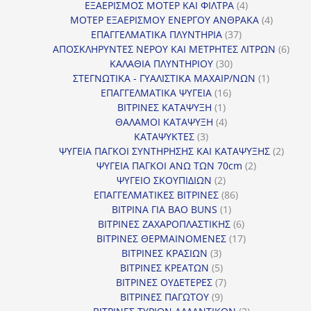
προϊόν
4
ΕΞΑΕΡΙΣΜΟΣ ΜΟΤΕΡ ΚΑΙ ΦΙΛΤΡΑ
4
προϊόντα
4
ΜΟΤΕΡ ΕΞΑΕΡΙΣΜΟΥ ΕΝΕΡΓΟΥ ΑΝΘΡΑΚΑ
4
37
προϊόντ
ΕΠΑΓΓΕΛΜΑΤΙΚΑ ΠΛΥΝΤΗΡΙΑ
37
προϊόντα
6
ΑΠΟΣΚΛΗΡΥΝΤΕΣ ΝΕΡΟΥ ΚΑΙ ΜΕΤΡΗΤΕΣ ΛΙΤΡΩΝ
6
30
προϊ
ΚΑΛΑΘΙΑ ΠΛΥΝΤΗΡΙΟΥ
30
προϊόντα
1
ΣΤΕΓΝΩΤΙΚΑ - ΓΥΑΛΙΣΤΙΚΑ ΜΑΧΑΙΡ/ΝΩΝ
1
16
προϊόν
ΕΠΑΓΓΕΛΜΑΤΙΚΑ ΨΥΓΕΙΑ
16
1
προϊόντα
ΒΙΤΡΙΝΕΣ ΚΑΤΑΨΥΞΗ
1
προϊόν
4
ΘΑΛΑΜΟΙ ΚΑΤΑΨΥΞΗ
4
3
προϊόντα
ΚΑΤΑΨΥΚΤΕΣ
3
προϊόντα
2
ΨΥΓΕΙΑ ΠΑΓΚΟΙ ΣΥΝΤΗΡΗΣΗΣ ΚΑΙ ΚΑΤΑΨΥΞΗΣ
2
2
προϊό
ΨΥΓΕΙΑ ΠΑΓΚΟΙ ΑΝΩ ΤΩΝ 70cm
2
2
προϊόντα
ΨΥΓΕΙΟ ΣΚΟΥΠΙΔΙΩΝ
2
προϊόντα
86
ΕΠΑΓΓΕΛΜΑΤΙΚΕΣ ΒΙΤΡΙΝΕΣ
86
1
προϊόντα
ΒΙΤΡΙΝΑ ΓΙΑ BAO BUNS
1
προϊόν
6
ΒΙΤΡΙΝΕΣ ΖΑΧΑΡΟΠΛΑΣΤΙΚΗΣ
6
προϊόντα
17
ΒΙΤΡΙΝΕΣ ΘΕΡΜΑΙΝΟΜΕΝΕΣ
17
3
προϊόντα
ΒΙΤΡΙΝΕΣ ΚΡΑΣΙΩΝ
3
προϊόντα
5
ΒΙΤΡΙΝΕΣ ΚΡΕΑΤΩΝ
5
προϊόντα
7
ΒΙΤΡΙΝΕΣ ΟΥΔΕΤΕΡΕΣ
7
9
προϊόντα
ΒΙΤΡΙΝΕΣ ΠΑΓΩΤΟΥ
9
προϊόντα
2