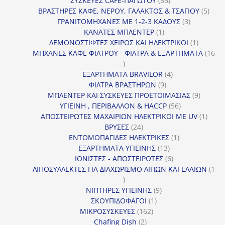
ΣΥΣΚΕΥΕΣ CAFE-ΠΑΓΩΤΟΥ
35
προϊόντα
5
ΒΡΑΣΤΗΡΕΣ ΚΑΦΕ, ΝΕΡΟΥ, ΓΑΛΑΚΤΟΣ & ΤΣΑΓΙΟΥ
5
3
προϊ
ΓΡΑΝΙΤΟΜΗΧΑΝΕΣ ΜΕ 1-2-3 ΚΑΔΟΥΣ
3
1
προϊόντα
ΚΑΝΑΤΕΣ ΜΠΛΕΝΤΕΡ
1
προϊόν
1
ΛΕΜΟΝΟΣΤΙΦΤΕΣ ΧΕΙΡΟΣ ΚΑΙ ΗΛΕΚΤΡΙΚΟΙ
1
προϊόν
ΜΗΧΑΝΕΣ ΚΑΦΕ ΦΙΛΤΡΟΥ - ΦΙΛΤΡΑ & ΕΞΑΡΤΗΜΑΤΑ
16
16
προϊόντα
4
ΕΞΑΡΤΗΜΑΤΑ BRAVILOR
4
9
προϊόντα
ΦΙΛΤΡΑ ΒΡΑΣΤΗΡΩΝ
9
προϊόντα
9
ΜΠΛΕΝΤΕΡ ΚΑΙ ΣΥΣΚΕΥΕΣ ΠΡΟΕΤΟΙΜΑΣΙΑΣ
9
56
προϊόντ
ΥΓΙΕΙΝΗ , ΠΕΡΙΒΑΛΛΟΝ & HACCP
56
προϊόντα
1
ΑΠΟΣΤΕΙΡΩΤΕΣ ΜΑΧΑΙΡΙΩΝ ΗΛΕΚΤΡΙΚΟΙ ΜΕ UV
1
24
προϊό
ΒΡΥΣΕΣ
24
προϊόντα
1
ΕΝΤΟΜΟΠΑΓΙΔΕΣ ΗΛΕΚΤΡΙΚΕΣ
1
13
προϊόν
ΕΞΑΡΤΗΜΑΤΑ ΥΓΙΕΙΝΗΣ
13
προϊόντα
6
ΙΟΝΙΣΤΕΣ - ΑΠΟΣΤΕΙΡΩΤΕΣ
6
προϊόντα
ΛΙΠΟΣΥΛΛΕΚΤΕΣ ΓΙΑ ΔΙΑΧΩΡΙΣΜΟ ΛΙΠΩΝ ΚΑΙ ΕΛΑΙΩΝ
1
1
προϊόν
9
ΝΙΠΤΗΡΕΣ ΥΓΙΕΙΝΗΣ
9
1
προϊόντα
ΣΚΟΥΠΙΔΟΦΑΓΟΙ
1
162
προϊόν
ΜΙΚΡΟΣΥΣΚΕΥΕΣ
162
2
προϊόντα
Chafing Dish
2