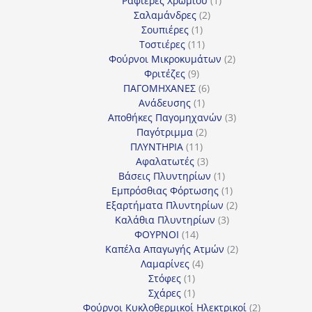
Ραφιέρες Χρωμίου
1
2
προϊόν
Σαλαμάνδρες
2
1
προϊόντα
Σουπιέρες
1
προϊόν
11
Τοστιέρες
11
προϊόντα
2
Φούρνοι Μικροκυμάτων
2
9
προϊόντα
Φριτέζες
9
προϊόντα
6
ΠΑΓΟΜΗΧΑΝΕΣ
6
1
προϊόντα
Ανάδευσης
1
προϊόν
3
Αποθήκες Παγομηχανών
3
2
προϊόντα
Παγότριμμα
2
11
προϊόντα
ΠΛΥΝΤΗΡΙΑ
11
προϊόντα
3
Αφαλατωτές
3
προϊόντα
1
Βάσεις Πλυντηρίων
1
προϊόν
1
Εμπρόσθιας Φόρτωσης
1
προϊόν
2
Εξαρτήματα Πλυντηρίων
2
3
προϊόντα
Καλάθια Πλυντηρίων
3
14
προϊόντα
ΦΟΥΡΝΟΙ
14
προϊόντα
2
Καπέλα Απαγωγής Ατμών
2
4
προϊόντα
Λαμαρίνες
4
1
προϊόντα
Στόφες
1
προϊόν
1
Σχάρες
1
προϊόν
2
Φούρνοι Κυκλοθερμικοί Ηλεκτρικοί
2