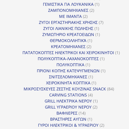
1
προϊόντα
ΓΕΜΙΣΤΙΚΑ ΓΙΑ ΛΟΥΚΑΝΙΚΑ
1
2
προϊόν
ΖΑΜΠΟΝΟΜΗΧΑΝΕΣ
2
2
προϊόντα
ΜΕ ΙΜΑΝΤΑ
2
προϊόντα
7
ΖΥΓΟΙ ΕΡΓΑΣΤΗΡΙΑΚΗΣ ΧΡΗΣΗΣ
7
1
προϊόντα
ΖΥΓΟΙ ΛΙΑΝΙΚΗΣ ΠΩΛΗΣΗΣ
1
προϊόν
1
ΖΥΜΩΤΗΡΙΟ ΚΡΕΑΤΟΕΙΔΩΝ
1
1
προϊόν
ΘΕΡΜΟΚΟΛΛΗΤΙΚΆ
1
2
προϊόν
ΚΡΕΑΤΟΜΗΧΑΝΕΣ
2
προϊόντα
1
ΠΑΤΑΤΟΚΟΠΤΕΣ ΗΛΕΚΤΡΙΚΟΙ ΚΑΙ ΧΕΙΡΟΚΙΝΗΤΟΙ
1
1
προϊ
ΠΟΛΥΚΟΠΤΙΚΑ-ΛΑΧΑΝΟΚΟΠΤΕΣ
1
1
προϊόν
ΠΟΛΥΚΟΠΤΙΚΑ
1
προϊόν
1
ΠΡΙΟΝΙ ΚΟΠΗΣ ΚΑΤΕΨΥΓΜΕΝΩΝ
1
1
προϊόν
ΣΝΙΤΣΕΛΟΜΗΧΑΝΕΣ
1
προϊόν
1
ΧΕΙΡΟΚΙΝΗΤΑ ΚΟΠΤΙΚΑ
1
προϊόν
84
ΜΙΚΡΟΣΥΣΚΕΥΕΣ ΖΕΣΤΗΣ ΚΟΥΖΙΝΑΣ SNACK
84
4
προϊόντ
CARVING STATIONS
4
προϊόντα
1
GRILL ΗΛΕΚΤΡΙΚΑ ΝΕΡΟΥ
1
2
προϊόν
GRILL ΥΓΡΑΕΡΙΟΥ ΝΕΡΟΥ
2
14
προϊόντα
ΒΑΦΛΙΕΡΕΣ
14
προϊόντα
1
ΒΡΑΣΤΗΡΕΣ ΑΥΓΩΝ
1
προϊόν
2
ΓΥΡΟΙ ΗΛΕΚΤΡΙΚΟΙ & ΥΓΡΑΕΡΙΟΥ
2