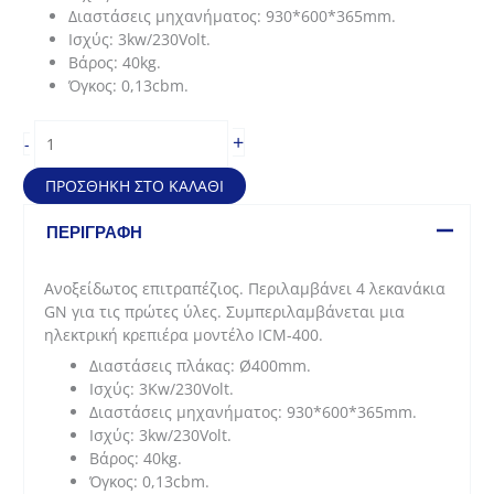
Διαστάσεις μηχανήματος: 930*600*365mm.
Ισχύς: 3kw/230Volt.
Βάρος: 40kg.
Όγκος: 0,13cbm.
Σταθμός
+
-
κρέπας
(930*600*365mm
ΠΡΟΣΘΉΚΗ ΣΤΟ ΚΑΛΆΘΙ
-
40cm)
ΠΕΡΙΓΡΑΦΉ
ποσότητα
Ανοξείδωτος επιτραπέζιος. Περιλαμβάνει 4 λεκανάκια
GN για τις πρώτες ύλες. Συμπεριλαμβάνεται μια
ηλεκτρική κρεπιέρα μοντέλο ICM-400.
Διαστάσεις πλάκας: Ø400mm.
Ισχύς: 3Kw/230Volt.
Διαστάσεις μηχανήματος: 930*600*365mm.
Ισχύς: 3kw/230Volt.
Βάρος: 40kg.
Όγκος: 0,13cbm.