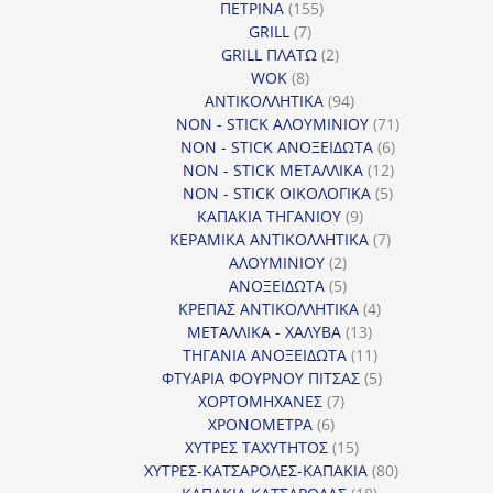
155
ΠΕΤΡΙΝΑ
155
7
προϊόντα
GRILL
7
προϊόντα
2
GRILL ΠΛΑΤΩ
2
8
προϊόντα
WOK
8
προϊόντα
94
ΑΝΤΙΚΟΛΛΗΤΙΚΑ
94
προϊόντα
71
NON - STICK ΑΛΟΥΜΙΝΙΟΥ
71
6
προϊόντα
NON - STICK ΑΝΟΞΕΙΔΩΤΑ
6
12
προϊόντα
NON - STICK ΜΕΤΑΛΛΙΚΑ
12
5
προϊόντα
NON - STICK ΟΙΚΟΛΟΓΙΚΑ
5
9
προϊόντα
ΚΑΠΑΚΙΑ ΤΗΓΑΝΙΟΥ
9
προϊόντα
7
ΚΕΡΑΜΙΚΑ ΑΝΤΙΚΟΛΛΗΤΙΚΑ
7
2
προϊόντα
ΑΛΟΥΜΙΝΙΟΥ
2
προϊόντα
5
ΑΝΟΞΕΙΔΩΤΑ
5
προϊόντα
4
ΚΡΕΠΑΣ ΑΝΤΙΚΟΛΛΗΤΙΚΑ
4
13
προϊόντα
ΜΕΤΑΛΛΙΚΑ - ΧΑΛΥΒΑ
13
προϊόντα
11
ΤΗΓΑΝΙΑ ΑΝΟΞΕΙΔΩΤΑ
11
προϊόντα
5
ΦΤΥΑΡΙΑ ΦΟΥΡΝΟΥ ΠΙΤΣΑΣ
5
7
προϊόντα
ΧΟΡΤΟΜΗΧΑΝΕΣ
7
6
προϊόντα
ΧΡΟΝΟΜΕΤΡΑ
6
προϊόντα
15
ΧΥΤΡΕΣ ΤΑΧΥΤΗΤΟΣ
15
προϊόντα
80
ΧΥΤΡΕΣ-ΚΑΤΣΑΡΟΛΕΣ-ΚΑΠΑΚΙΑ
80
18
προϊόντα