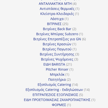
4
προϊόντα
ΑΝΤΑΛΛΑΚΤΙΚΑ MTH
4
προϊόντα
1
Αντιστάσεις θερμικές
1
1
προϊόν
Κλείστρα-Κλειδαριές
1
1
προϊόν
Λάστιχα
1
25
προϊόν
ΒΙΤΡΙΝΕΣ
25
προϊόντα
2
Βιτρίνες Back Bar
2
προϊόντα
1
Βιτρίνες Mπύρας Subzero
1
προϊόν
6
Βιτρίνες Επιτραπέζιες για GN
6
1
προϊόντα
Βιτρίνες Κρασιών
1
προϊόν
1
Βιτρίνες Παγωτού
1
προϊόν
3
Βιτρίνες Συντήρησης
3
3
προϊόντα
Βιτρίνες Ψυχόμενες
3
21
προϊόντα
ΕΙΔΗ BARISTA
21
προϊόντα
1
Pitcher Rinser
1
1
προϊόν
Μπρελόκ
1
προϊόν
2
Πατητήρια
2
προϊόντα
14
Εξοπλισμός Catering
14
προϊόντα
14
Εξοπλισμός Catering - Εκδηλώσεων
14
5
προϊόντα
ΕΠΙΤΡΑΠΕΖΙΟΣ ΕΞΟΠΛΙΣΜΟΣ
5
προϊόντα
1
ΕΙΔΗ ΠΡΟΕΤΟΙΜΑΣΙΑΣ ΖΑΧΑΡΟΠΛΑΣΤΙΚΗΣ
1
1
προϊόν
ΦΟΡΜΕΣ
1