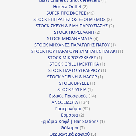
Blast Chillers / Shock Freezers
1
2
προϊόν
Horeca Outlet
2
προϊόντα
46
SUPER ΠΡΟΣΦΟΡΕΣ
46
προϊόντα
2
STOCK ΕΠΙΤΡΑΠΕΖΙΟΣ ΕΞΟΠΛΙΣΜΟΣ
2
προϊόντα
2
STOCK ΣΚΕΥΗ & ΕΙΔΗ ΠΑΡΟΥΣΙΑΣΗΣ
2
2
προϊόντα
STOCK ΠΟΡΣΕΛΑΝΗ
2
4
προϊόντα
STOCK ΜΗΧΑΝΗΜΑΤΑ
4
προϊόντα
1
STOCK ΜΗΧΑΝΕΣ ΠΑΡΑΓΩΓΗΣ ΠΑΓΟΥ
1
προϊόν
1
STOCK ΠΟΥ ΠΑΡΑΓΟΥΝ ΣΥΜΠΑΓΕΣ ΠΑΓΑΚΙ
1
1
προϊόν
STOCK ΜΙΚΡΟΣΥΣΚΕΥΕΣ
1
προϊόν
1
STOCK GRILL ΗΛΕΚΤΡΙΚΑ
1
προϊόν
1
STOCK ΠΛΑΤΩ ΥΓΡΑΕΡΙΟΥ
1
1
προϊόν
STOCK ΥΓΙΕΙΝΗ & HACCP
1
1
προϊόν
STOCK ΒΡΥΣΕΣ
1
1
προϊόν
STOCK ΨΥΓΕΙΑ
1
προϊόν
14
Ειδικές Προσφορές
14
134
προϊόντα
ΑΝΟΞΕΙΔΩΤΑ
134
προϊόντα
32
Γαστρονόμοι
32
2
προϊόντα
Ερμάρια
2
προϊόντα
1
Ερμάρια Καφέ | Bar Stations
1
7
προϊόν
Θάλαμοι
7
προϊόντα
5
Θερμαντικά ραφιού
5