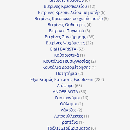
Βιτρίνες Κρασιών
6
προϊόντα
12
Βιτρίνες Κρεοπωλείου
12
προϊόντα
6
Βιτρίνες Κρεοπωλείου με μοτέρ
6
προϊόντα
5
Βιτρίνες Κρεοπωλείου χωρίς μοτέρ
5
4
προϊόντα
Βιτρίνες Ουδέτερες
4
3
προϊόντα
Βιτρίνες Παγωτού
3
προϊόντα
38
Βιτρίνες Συντήρησης
38
22
προϊόντα
Βιτρίνες Ψυχόμενες
22
53
προϊόντα
ΕΙΔΗ BARISTA
53
προϊόντα
1
Καθαριστικά
1
προϊόν
2
Κουτάλια Γευσιγνωσίας
2
προϊόντα
1
Κουτάλια Δοσομέτρησης
1
2
προϊόν
Πατητήρια
2
προϊόντα
282
Εξοπλισμός Εστίασης Exoplizein
282
65
προϊόντα
Διάφορα
65
προϊόντα
36
ΑΝΟΞΕΙΔΩΤΑ
36
προϊόντα
16
Γαστρονόμοι
16
1
προϊόντα
Θάλαμοι
1
2
προϊόν
Λάντζες
2
προϊόντα
1
Λιποσυλλέκτες
1
1
προϊόν
Τραπέζια
1
προϊόν
6
Τρόλεϊ Σερβιρίσματος
6