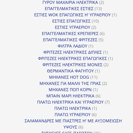
2
προϊόντα
ΓΥΡΟΥ ΜΑΧΑΙΡΙΑ ΗΛΕΚΤΡΙΚΑ
2
13
προϊόντα
ΕΠΑΓΓΕΛΜΑΤΙΚΕΣ ΕΣΤΙΕΣ
13
προϊόντα
1
ΕΣΤΙΕΣ WOK ΕΠΑΓΩΓΙΚΕΣ Η' ΥΓΡΑΕΡΙΟΥ
1
10
προϊόν
ΕΣΤΙΕΣ ΕΠΑΓΩΓΙΚΕΣ
10
2
προϊόντα
ΕΣΤΙΕΣ ΥΓΡΑΕΡΙΟΥ
2
προϊόντα
6
ΕΠΑΓΓΕΛΜΑΤΙΚΕΣ ΚΡΕΠΙΕΡΕΣ
6
5
προϊόντα
ΕΠΑΓΓΕΛΜΑΤΙΚΕΣ ΦΡΙΤΕΖΕΣ
5
1
προϊόντα
ΦΙΛΤΡΑ ΛΑΔΙΟΥ
1
προϊόν
1
ΦΡΙΤΕΖΕΣ ΗΛΕΚΤΡΙΚΕΣ ΔΙΠΛΕΣ
1
προϊόν
1
ΦΡΙΤΕΖΕΣ ΗΛΕΚΤΡΙΚΕΣ ΕΠΑΓΩΓΙΚΕΣ
1
2
προϊόν
ΦΡΙΤΕΖΕΣ ΗΛΕΚΤΡΙΚΕΣ ΜΟΝΕΣ
2
1
προϊόντα
ΘΕΡΜΑΝΤΙΚΑ ΦΑΓΗΤΟΥ
1
11
προϊόν
ΜΗΧΑΝΕΣ HOT DOG
11
προϊόντα
2
ΜΗΧΑΝΕΣ ΓΙΑ ΜΑΛΛΙ ΤΗΣ ΓΡΙΑΣ
2
1
προϊόντα
ΜΗΧΑΝΕΣ ΠΟΠ ΚΟΡΝ
1
προϊόν
6
ΜΠΑΙΝ ΜΑΡΙ ΗΛΕΚΤΡΙΚΑ
6
προϊόντα
7
ΠΛΑΤΩ ΗΛΕΚΤΡΙΚΑ ΚΑΙ ΥΓΡΑΕΡΙΟΥ
7
1
προϊόντα
ΠΛΑΤΩ ΗΛΕΚΤΡΙΚΑ
1
6
προϊόν
ΠΛΑΤΩ ΥΓΡΑΕΡΙΟΥ
6
προϊόντα
ΣΑΛΑΜΑΝΔΡΕΣ ΜΕ ΠΙΑΣΤΡΕΣ Η' ΜΕ ΑΥΞΟΜΕΙΩΣΗ
6
ΥΨΟΥΣ
6
προϊόντα
35