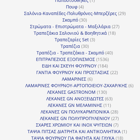
Παπουτσοθήκες
1
4
προϊόν
Πουφ
4
προϊόντα
29
Σαλόνια-Καναπέδες-Πολυθρόνες-Μπερζέρες
29
30
προϊόν
Σκαμπό
30
προϊόντα
27
Στρώματα - Επιστρώματα - Μαξιλάρια
27
18
προϊόντα
Τραπεζάκια Σαλονιού & Βοηθητικά
18
3
προϊόντα
Τραπεζαρίες Set
3
30
προϊόντα
Τραπέζια
30
προϊόντα
40
Τραπέζια - Τραπεζάκια - Σκαμπό
40
1536
προϊόντα
ΕΠΙΤΡΑΠΕΖΙΟΣ ΕΞΟΠΛΙΣΜΟΣ
1536
184
προϊόντα
ΕΙΔΗ ΚΑΙ ΣΚΕΥΗ ΦΟΥΡΝΟΥ
184
προϊόντα
22
ΓΑΝΤΙΑ ΦΟΥΡΝΟΥ ΚΑΙ ΠΡΟΣΤΑΣΙΑΣ
22
6
προϊόντα
ΛΑΜΑΡΙΝΕΣ
6
προϊόντα
6
ΛΑΜΑΡΙΝΕΣ ΦΟΥΡΝΟΥ-ΑΡΤΟΠΟΙΕΙΟΥ-ΖΑΧΑΡ/ΚΗΣ
6
130
προ
ΛΕΚΑΝΕΣ GASTRONOM
130
προϊόντα
63
ΛΕΚΑΝΕΣ GN ΑΝΟΞΕΙΔΩΤΕΣ
63
11
προϊόντα
ΛΕΚΑΝΕΣ GN ΜΕΛΑΜΙΝΗΣ
11
προϊόντα
28
ΛΕΚΑΝΕΣ GN ΠΟΛΥΚΑΡΜΠΟΝΙΚΑ
28
προϊόντα
27
ΛΕΚΑΝΕΣ GN ΠΟΛΥΠΡΟΠΥΛΕΝΙΟΥ
27
7
προϊόντα
ΣΧΑΡΕΣ ΧΡΩΜΙΟΥ ΚΑΙ INOX ΨΥΓΕΙΩΝ
7
προϊόντα
1
ΤΑΨΙΑ ΠΙΤΣΑΣ ΔΙΑΤΡΗΤΑ ΚΑΙ ΑΝΤΙΚΟΛΛΗΤΙΚΑ
1
18
προϊόν
ΤΑΨΙΑ ΦΟΥΡΝΟΥ ΓΙΑ ΦΑΓΗΤΑ ΚΑΙ ΓΛΥΚΑ
18