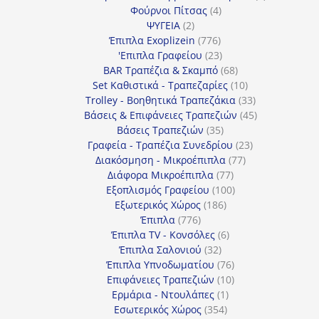
4
προϊόντα
Φούρνοι Πίτσας
4
2
προϊόντα
ΨΥΓΕΙΑ
2
προϊόντα
776
Έπιπλα Exoplizein
776
προϊόντα
23
'Επιπλα Γραφείου
23
προϊόντα
68
BAR Τραπέζια & Σκαμπό
68
προϊόντα
10
Set Καθιστικά - Τραπεζαρίες
10
προϊόντα
33
Trolley - Βοηθητικά Τραπεζάκια
33
προϊόντα
45
Βάσεις & Επιφάνειες Τραπεζιών
45
35
προϊόντα
Βάσεις Τραπεζιών
35
προϊόντα
23
Γραφεία - Τραπέζια Συνεδρίου
23
77
προϊόντα
Διακόσμηση - Μικροέπιπλα
77
77
προϊόντα
Διάφορα Μικροέπιπλα
77
προϊόντα
100
Εξοπλισμός Γραφείου
100
186
προϊόντα
Εξωτερικός Χώρος
186
776
προϊόντα
Έπιπλα
776
προϊόντα
6
Έπιπλα TV - Κονσόλες
6
32
προϊόντα
Έπιπλα Σαλονιού
32
προϊόντα
76
Έπιπλα Υπνοδωματίου
76
10
προϊόντα
Επιφάνειες Τραπεζιών
10
1
προϊόντα
Ερμάρια - Ντουλάπες
1
354
προϊόν
Εσωτερικός Χώρος
354