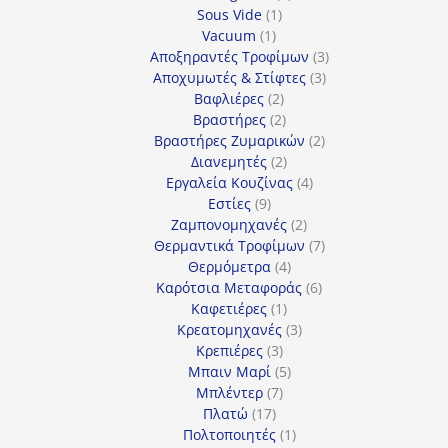
1
προϊόντα
Sous Vide
1
1
προϊόν
Vacuum
1
προϊόν
3
Αποξηραντές Τροφίμων
3
3
προϊόντα
Αποχυμωτές & Στίφτες
3
2
προϊόντα
Βαφλιέρες
2
προϊόντα
2
Βραστήρες
2
προϊόντα
2
Βραστήρες Ζυμαρικών
2
2
προϊόντα
Διανεμητές
2
προϊόντα
4
Εργαλεία Κουζίνας
4
9
προϊόντα
Εστίες
9
προϊόντα
2
Ζαμπονομηχανές
2
προϊόντα
7
Θερμαντικά Τροφίμων
7
4
προϊόντα
Θερμόμετρα
4
προϊόντα
6
Καρότσια Μεταφοράς
6
1
προϊόντα
Καφετιέρες
1
προϊόν
3
Κρεατομηχανές
3
3
προϊόντα
Κρεπιέρες
3
προϊόντα
5
Μπαιν Μαρί
5
7
προϊόντα
Μπλέντερ
7
17
προϊόντα
Πλατώ
17
προϊόντα
1
Πολτοποιητές
1