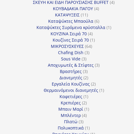
προϊόν
4
ΣΚΕΥΗ ΚΑΙ ΕΙΔΗ ΠΑΡΟΥΣΙΑΣΗΣ BUFFET
4
4
προϊόντα
ΚΟΥΒΑΔΑΚΙΑ ΠΑΓΟΥ
4
11
προϊόντα
ΚΑΤΑΨΥΞΕΙΣ
11
προϊόντα
6
Καταψύκτες Μπαούλα
6
προϊόντα
1
Καταψύκτες Συρόμενα κρύσταλλα
1
4
προϊόν
ΚΟΥΖΙΝΑ Σειρά 70
4
προϊόντα
1
Κουζίνες Σειρά 70
1
64
προϊόν
ΜΙΚΡΟΣΥΣΚΕΥΕΣ
64
3
προϊόντα
Chafing Dish
3
3
προϊόντα
Sous Vide
3
προϊόντα
3
Αποχυμωτές & Στίφτες
3
3
προϊόντα
Βραστήρες
3
προϊόντα
2
Διανεμητές
2
προϊόντα
2
Εργαλεία Κουζίνας
2
προϊόντα
1
Θερμαινόμενοι διανεμητές
1
1
προϊόν
Καφετιέρες
1
2
προϊόν
Κρεπιέρες
2
προϊόντα
1
Μπαιν Μαρί
1
4
προϊόν
Μπλέντερ
4
3
προϊόντα
Πλατώ
3
προϊόντα
1
Πολυκοπτικά
1
προϊόν
1