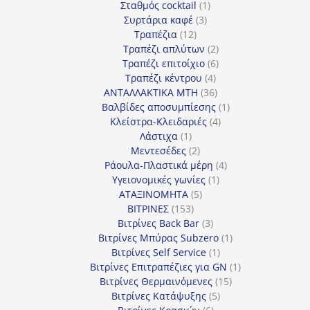
προϊόν
1
Σταθμός cocktail
1
3
προϊόν
Συρτάρια καφέ
3
12
προϊόντα
Τραπέζια
12
προϊόντα
2
Τραπέζι απλύτων
2
προϊόντα
6
Τραπέζι επιτοίχιο
6
4
προϊόντα
Τραπέζι κέντρου
4
προϊόντα
36
ΑΝΤΑΛΛΑΚΤΙΚΑ MTH
36
προϊόντα
1
Βαλβίδες αποσυμπίεσης
1
4
προϊόν
Κλείστρα-Κλειδαριές
4
1
προϊόντα
Λάστιχα
1
προϊόν
2
Μεντεσέδες
2
προϊόντα
4
Ράουλα-Πλαστικά μέρη
4
1
προϊόντα
Υγειονομικές γωνίες
1
5
προϊόν
ΑΤΑΞΙΝΟΜΗΤΑ
5
153
προϊόντα
ΒΙΤΡΙΝΕΣ
153
προϊόντα
3
Βιτρίνες Back Bar
3
προϊόντα
1
Βιτρίνες Mπύρας Subzero
1
1
προϊόν
Βιτρίνες Self Service
1
προϊόν
1
Βιτρίνες Επιτραπέζιες για GN
1
15
προϊόν
Βιτρίνες Θερμαινόμενες
15
5
προϊόντα
Βιτρίνες Κατάψυξης
5
6
προϊόντα