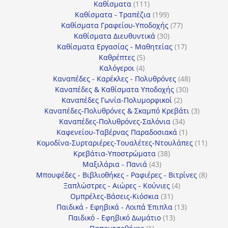
111
προϊόντα
Καθίσματα
111
προϊόντα
199
Καθίσματα - Τραπέζια
199
προϊόντα
77
Καθίσματα Γραφείου-Υποδοχής
77
30
προϊόντα
Καθίσματα Διευθυντικά
30
προϊόντα
17
Καθίσματα Εργασίας - Μαθητείας
17
5
προϊόντα
Καθρέπτες
5
4
προϊόντα
Καλόγεροι
4
προϊόντα
48
Καναπέδες - Καρέκλες - Πολυθρόνες
48
30
προϊόντα
Καναπέδες & Καθίσματα Υποδοχής
30
2
προϊόντα
Καναπέδες Γωνία-Πολυμορφικοί
2
προϊόντα
3
Καναπέδες-Πολυθρόνες & Σκαμπό Κρεβάτι
3
34
προϊόντ
Καναπέδες-Πολυθρόνες-Σαλόνια
34
προϊόντα
1
Καφενείου-Ταβέρνας Παραδοσιακά
1
προϊόν
11
Κομοδίνα-Συρταριέρες-Τουαλέτες-Ντουλάπες
11
38
προϊόν
Κρεβάτια-Υποστρώματα
38
43
προϊόντα
Μαξιλάρια - Πανιά
43
προϊόντα
8
Μπουφέδες - Βιβλιοθήκες - Ραφιέρες - Βιτρίνες
8
4
προϊό
Ξαπλώστρες - Αιώρες - Κούνιες
4
31
προϊόντα
Ομπρέλες-Βάσεις-Κιόσκια
31
προϊόντα
13
Παιδικά - Εφηβικά - Λοιπά Έπιπλα
13
13
προϊόντα
Παιδικό - Εφηβικό Δωμάτιο
13
1
προϊόντα