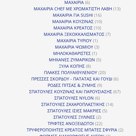
προϊόντα
6
ΜΑΧΑΙΡΙΑ
6
προϊόντα
13
ΜΑΧΑΙΡΙΑ CHEF ΜΕ ΧΡΩΜΑΤΙΣΤΗ ΛΑΒΗ
13
16
προϊόντ
ΜΑΧΑΙΡΙΑ ΓΙΑ SUSHI
16
προϊόντα
10
ΜΑΧΑΙΡΙΑ ΚΟΥΖΙΝΑΣ
10
10
προϊόντα
ΜΑΧΑΙΡΙΑ ΚΡΕΑΤΟΣ
10
προϊόντα
7
ΜΑΧΑΙΡΙΑ ΞΕΚΟΚΚΑΛΙΣΜΑΤΟΣ
7
1
προϊόντα
ΜΑΧΑΙΡΙΑ ΤΥΡΙΟΥ
1
προϊόν
3
ΜΑΧΑΙΡΙΑ ΨΩΜΙΟΥ
3
1
προϊόντα
ΜΗΛΟΚΑΘΑΡΙΣΤΕΣ
1
προϊόν
5
ΜΗΧΑΝΕΣ ΖΥΜΑΡΙΚΩΝ
5
8
προϊόντα
ΞΥΛΑ ΚΟΠΗΣ
8
προϊόντα
20
ΠΛΑΚΕΣ ΠΟΛΥΑΙΘΥΛΕΝΙΟΥ
20
προϊόντα
6
ΠΡΕΣΣΕΣ ΣΚΟΡΔΟΥ - ΠΑΤΑΤΑΣ ΚΑΙ ΓΟΥΔΙ
6
9
προϊόντα
ΡΟΔΕΣ ΠΙΤΣΑΣ & ΖΥΜΗΣ
9
προϊόντα
67
ΣΠΑΤΟΥΛΕΣ ΚΟΥΖΙΝΑΣ ΚΑΙ ΠΑΡΟΥΣΙΑΣΗΣ
67
6
προϊόντ
ΣΠΑΤΟΥΛΕΣ NYLON
6
προϊόντα
14
ΣΠΑΤΟΥΛΕΣ ΖΑΧΑΡΟΠΛΑΣΤΙΚΗΣ
14
5
προϊόντα
ΣΠΑΤΟΥΛΕΣ ΙΣΙΕΣ ΜΑΚΡΙΕΣ
5
2
προϊόντα
ΣΠΑΤΟΥΛΕΣ ΞΥΛΙΝΕΣ
2
προϊόντα
22
ΤΡΙΦΤΕΣ ΑΝΟΞΕΙΔΩΤΟΙ
22
προϊόντα
2
ΤΡΥΦΕΡΟΠΟΙΗΤΕΣ ΚΡΕΑΤΟΣ ΜΠΑΤΕΣ ΣΦΥΡΙΑ
2
2
προϊόν