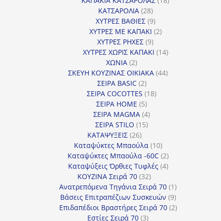
ΚΑΠΑΚΙΑ ΚΑΤΣΑΡΟΛΑΣ
18
28
προϊόντα
ΚΑΤΣΑΡΟΛΙΑ
28
προϊόντα
9
ΧΥΤΡΕΣ ΒΑΘΙΕΣ
9
προϊόντα
2
ΧΥΤΡΕΣ ΜΕ ΚΑΠΑΚΙ
2
9
προϊόντα
ΧΥΤΡΕΣ ΡΗΧΕΣ
9
προϊόντα
14
ΧΥΤΡΕΣ ΧΩΡΙΣ ΚΑΠΑΚΙ
14
2
προϊόντα
ΧΩΝΙΑ
2
προϊόντα
44
ΣΚΕΥΗ ΚΟΥΖΙΝΑΣ ΟΙΚΙΑΚΑ
44
2
προϊόντα
ΣΕΙΡΑ BASIC
2
προϊόντα
18
ΣΕΙΡΑ COCOTTES
18
5
προϊόντα
ΣΕΙΡΑ HOME
5
προϊόντα
4
ΣΕΙΡΑ MAGMA
4
15
προϊόντα
ΣΕΙΡΑ STILO
15
26
προϊόντα
ΚΑΤΑΨΥΞΕΙΣ
26
προϊόντα
10
Καταψύκτες Μπαούλα
10
προϊόντα
2
Καταψύκτες Μπαούλα -60C
2
4
προϊόντα
Καταψύξεις Όρθιες Τυφλές
4
32
προϊόντα
ΚΟΥΖΙΝΑ Σειρά 70
32
προϊόντα
1
Ανατρεπόμενα Τηγάνια Σειρά 70
1
9
προϊόν
Βάσεις Επιτραπέζιων Συσκευών
9
προϊόντα
2
Επιδαπέδιοι Βραστήρες Σειρά 70
2
3
προϊόντα
Εστίες Σειρά 70
3