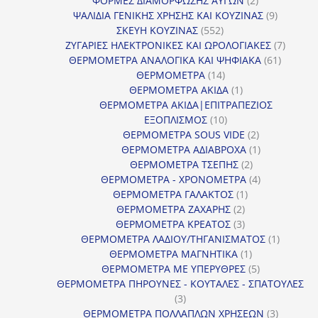
ΦΟΡΜΕΣ ΔΙΑΜΟΡΦΩΣΗΣ ΑΥΓΩΝ
2
προϊόντα
9
ΨΑΛΙΔΙΑ ΓΕΝΙΚΗΣ ΧΡΗΣΗΣ ΚΑΙ ΚΟΥΖΙΝΑΣ
9
552
προϊόντα
ΣΚΕΥΗ ΚΟΥΖΙΝΑΣ
552
προϊόντα
7
ΖΥΓΑΡΙΕΣ ΗΛΕΚΤΡΟΝΙΚΕΣ ΚΑΙ ΩΡΟΛΟΓΙΑΚΕΣ
7
61
προϊόν
ΘΕΡΜΟΜΕΤΡΑ ΑΝΑΛΟΓΙΚΑ ΚΑΙ ΨΗΦΙΑΚΑ
61
14
προϊόντ
ΘΕΡΜΟΜΕΤΡΑ
14
προϊόντα
1
ΘΕΡΜΟΜΕΤΡΑ ΑΚΙΔΑ
1
προϊόν
ΘΕΡΜΟΜΕΤΡΑ ΑΚΙΔΑ|ΕΠΙΤΡΑΠΕΖΙΟΣ
10
ΕΞΟΠΛΙΣΜΟΣ
10
προϊόντα
2
ΘΕΡΜΟΜΕΤΡΑ SOUS VIDE
2
προϊόντα
1
ΘΕΡΜΟΜΕΤΡΑ ΑΔΙΑΒΡΟΧΑ
1
2
προϊόν
ΘΕΡΜΟΜΕΤΡΑ ΤΣΕΠΗΣ
2
προϊόντα
4
ΘΕΡΜΟΜΕΤΡΑ - ΧΡΟΝΟΜΕΤΡΑ
4
1
προϊόντα
ΘΕΡΜΟΜΕΤΡΑ ΓΑΛΑΚΤΟΣ
1
2
προϊόν
ΘΕΡΜΟΜΕΤΡΑ ΖΑΧΑΡΗΣ
2
προϊόντα
3
ΘΕΡΜΟΜΕΤΡΑ ΚΡΕΑΤΟΣ
3
προϊόντα
1
ΘΕΡΜΟΜΕΤΡΑ ΛΑΔΙΟΥ/ΤΗΓΑΝΙΣΜΑΤΟΣ
1
1
προϊόν
ΘΕΡΜΟΜΕΤΡΑ ΜΑΓΝΗΤΙΚΑ
1
προϊόν
5
ΘΕΡΜΟΜΕΤΡΑ ΜΕ ΥΠΕΡΥΘΡΕΣ
5
προϊόντα
ΘΕΡΜΟΜΕΤΡΑ ΠΗΡΟΥΝΕΣ - ΚΟΥΤΑΛΕΣ - ΣΠΑΤΟΥΛΕΣ
3
3
προϊόντα
3
ΘΕΡΜΟΜΕΤΡΑ ΠΟΛΛΑΠΛΩΝ ΧΡΗΣΕΩΝ
3