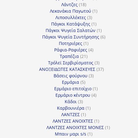
18
προϊόντα
Λάντζες
18
προϊόντα
1
Λεκανάκια Παγωτού
1
3
προϊόν
Λιποσυλλέκτες
3
προϊόντα
1
Πάγκοι Κατάψυξης
1
προϊόν
1
Πάγκοι Ψυγεία Σαλατών
1
προϊόν
6
Πάγκοι Ψυγεία Συντήρησης
6
1
προϊόντα
Ποτηριέρες
1
προϊόν
4
Ράφια-Ραφιέρες
4
21
προϊόντα
Τραπέζια
21
προϊόντα
3
Τρόλεϊ Σερβιρίσματος
3
προϊόντα
37
ΑΝΟΞΕΙΔΩΤΕΣ ΚΑΤΑΣΚΕΥΕΣ
37
3
προϊόντα
Βάσεις φούρνου
3
5
προϊόντα
Ερμάρια
5
προϊόντα
1
Ερμάριο επιτοίχιο
1
4
προϊόν
Ερμάριο κέντρου
4
3
προϊόντα
Κάδοι
3
προϊόντα
1
Καρβουνιέρα
1
1
προϊόν
ΛΑΝΤΖΕΣ
1
προϊόν
1
ΛΑΝΤΖΕΣ ΑΝΟΙΧΤΕΣ
1
προϊόν
1
ΛΑΝΤΖΕΣ ΑΝΟΙΧΤΕΣ ΜΟΝΕΣ
1
1
προϊόν
Μπαιν μαρι s/s
1