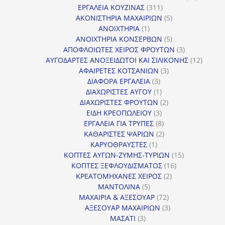
311
προϊόντ
ΕΡΓΑΛΕΙΑ ΚΟΥΖΙΝΑΣ
311
προϊόντα
5
ΑΚΟΝΙΣΤΗΡΙΑ ΜΑΧΑΙΡΙΩΝ
5
1
προϊόντα
ΑΝΟΙΧΤΗΡΙΑ
1
προϊόν
5
ΑΝΟΙΧΤΗΡΙΑ ΚΟΝΣΕΡΒΩΝ
5
προϊόντα
3
ΑΠΟΦΛΟΙΩΤΕΣ ΧΕΙΡΟΣ ΦΡΟΥΤΩΝ
3
προϊόντα
12
ΑΥΓΟΔΑΡΤΕΣ ΑΝΟΞΕΙΔΩΤΟΙ ΚΑΙ ΣΙΛΙΚΟΝΗΣ
12
3
προϊόν
ΑΦΑΙΡΕΤΕΣ ΚΟΤΣΑΝΙΩΝ
3
3
προϊόντα
ΔΙΑΦΟΡΑ ΕΡΓΑΛΕΙΑ
3
προϊόντα
1
ΔΙΑΧΩΡΙΣΤΕΣ ΑΥΓΟΥ
1
προϊόν
2
ΔΙΑΧΩΡΙΣΤΕΣ ΦΡΟΥΤΩΝ
2
3
προϊόντα
ΕΙΔΗ ΚΡΕΟΠΩΛΕΙΟΥ
3
προϊόντα
8
ΕΡΓΑΛΕΙΑ ΓΙΑ ΤΡΥΠΕΣ
8
προϊόντα
2
ΚΑΘΑΡΙΣΤΕΣ ΨΑΡΙΩΝ
2
1
προϊόντα
ΚΑΡΥΟΘΡΑΥΣΤΕΣ
1
προϊόν
15
ΚΟΠΤΕΣ ΑΥΓΩΝ-ΖΥΜΗΣ-ΤΥΡΙΩΝ
15
16
προϊόντα
ΚΟΠΤΕΣ ΞΕΦΛΟΥΔΙΣΜΑΤΟΣ
16
2
προϊόντα
ΚΡΕΑΤΟΜΗΧΑΝΕΣ ΧΕΙΡΟΣ
2
5
προϊόντα
ΜΑΝΤΟΛΙΝΑ
5
προϊόντα
72
ΜΑΧΑΙΡΙΑ & ΑΞΕΣΟΥΑΡ
72
προϊόντα
3
ΑΞΕΣΟΥΑΡ ΜΑΧΑΙΡΙΩΝ
3
3
προϊόντα
ΜΑΣΑΤΙ
3