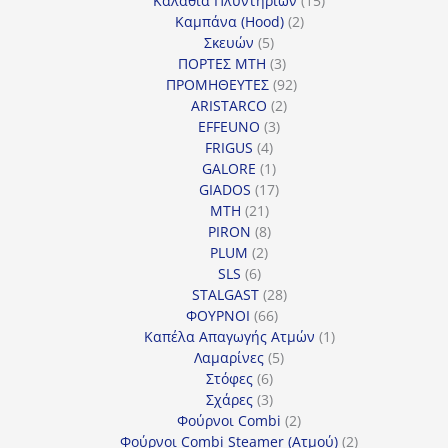
Καλάθια Πλυντηρίων
15
2
προϊόντα
Καμπάνα (Hood)
2
5
προϊόντα
Σκευών
5
προϊόντα
3
ΠΟΡΤΕΣ MTH
3
προϊόντα
92
ΠΡΟΜΗΘΕΥΤΕΣ
92
2
προϊόντα
ARISTARCO
2
3
προϊόντα
EFFEUNO
3
4
προϊόντα
FRIGUS
4
προϊόντα
1
GALORE
1
προϊόν
17
GIADOS
17
21
προϊόντα
MTH
21
προϊόντα
8
PIRON
8
2
προϊόντα
PLUM
2
6
προϊόντα
SLS
6
προϊόντα
28
STALGAST
28
66
προϊόντα
ΦΟΥΡΝΟΙ
66
προϊόντα
1
Καπέλα Απαγωγής Ατμών
1
5
προϊόν
Λαμαρίνες
5
6
προϊόντα
Στόφες
6
προϊόντα
3
Σχάρες
3
προϊόντα
2
Φούρνοι Combi
2
προϊόντα
2
Φούρνοι Combi Steamer (Ατμού)
2