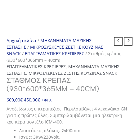
Αρχική σελίδα
/
ΜΗΧΑΝΗΜΑΤΑ ΜΑΖΙΚΗΣ
ΕΣΤΙΑΣΗΣ
/
ΜΙΚΡΟΣΥΣΚΕΥΕΣ ΖΕΣΤΗΣ ΚΟΥΖΙΝΑΣ
SNACK
/
ΕΠΑΓΓΕΛΜΑΤΙΚΕΣ ΚΡΕΠΙΕΡΕΣ
/ Σταθμός κρέπας
(930*600*365mm – 40cm)
ΕΠΑΓΓΕΛΜΑΤΙΚΕΣ ΚΡΕΠΙΕΡΕΣ
,
ΜΗΧΑΝΗΜΑΤΑ ΜΑΖΙΚΗΣ
ΕΣΤΙΑΣΗΣ
,
ΜΙΚΡΟΣΥΣΚΕΥΕΣ ΖΕΣΤΗΣ ΚΟΥΖΙΝΑΣ SNACK
ΣΤΑΘΜΌΣ ΚΡΈΠΑΣ
(930*600*365MM – 40CM)
Original
Η
600,00
€
450,00
€
+ ΦΠΑ
price
τρέχουσα
Ανοξείδωτος επιτραπέζιος. Περιλαμβάνει 4 λεκανάκια GN
was:
τιμή
για τις πρώτες ύλες. Συμπεριλαμβάνεται μια ηλεκτρική
600,00€.
είναι:
κρεπιέρα μοντέλο ICM-400.
450,00€.
Διαστάσεις πλάκας: Ø400mm.
Ισχύς: 3Kw/230Volt.