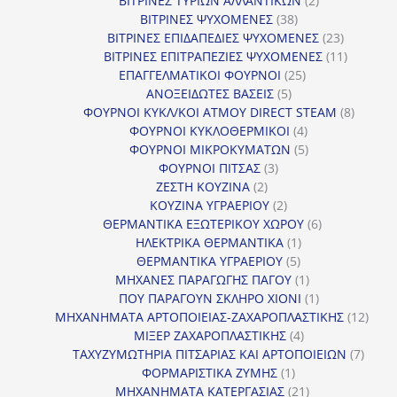
ΒΙΤΡΙΝΕΣ ΤΥΡΙΩΝ ΑΛΛΑΝΤΙΚΩΝ
2
38
προϊόντα
ΒΙΤΡΙΝΕΣ ΨΥΧΟΜΕΝΕΣ
38
προϊόντα
23
ΒΙΤΡΙΝΕΣ ΕΠΙΔΑΠΕΔΙΕΣ ΨΥΧΟΜΕΝΕΣ
23
προϊόντα
11
ΒΙΤΡΙΝΕΣ ΕΠΙΤΡΑΠΕΖΙΕΣ ΨΥΧΟΜΕΝΕΣ
11
25
προϊόντ
ΕΠΑΓΓΕΛΜΑΤΙΚΟΙ ΦΟΥΡΝΟΙ
25
5
προϊόντα
ΑΝΟΞΕΙΔΩΤΕΣ ΒΑΣΕΙΣ
5
προϊόντα
8
ΦΟΥΡΝΟΙ ΚΥΚΛ/ΚΟΙ ΑΤΜΟΥ DIRECT STEAM
8
4
προϊόν
ΦΟΥΡΝΟΙ ΚΥΚΛΟΘΕΡΜΙΚΟΙ
4
προϊόντα
5
ΦΟΥΡΝΟΙ ΜΙΚΡΟΚΥΜΑΤΩΝ
5
3
προϊόντα
ΦΟΥΡΝΟΙ ΠΙΤΣΑΣ
3
2
προϊόντα
ΖΕΣΤΗ ΚΟΥΖΙΝΑ
2
προϊόντα
2
ΚΟΥΖΙΝΑ ΥΓΡΑΕΡΙΟΥ
2
προϊόντα
6
ΘΕΡΜΑΝΤΙΚΑ ΕΞΩΤΕΡΙΚΟΥ ΧΩΡΟΥ
6
1
προϊόντα
ΗΛΕΚΤΡΙΚΑ ΘΕΡΜΑΝΤΙΚΑ
1
5
προϊόν
ΘΕΡΜΑΝΤΙΚΑ ΥΓΡΑΕΡΙΟΥ
5
προϊόντα
1
ΜΗΧΑΝΕΣ ΠΑΡΑΓΩΓΗΣ ΠΑΓΟΥ
1
προϊόν
1
ΠΟΥ ΠΑΡΑΓΟΥΝ ΣΚΛΗΡΟ ΧΙΟΝΙ
1
προϊόν
12
ΜΗΧΑΝΗΜΑΤΑ ΑΡΤΟΠΟΙΕΙΑΣ-ΖΑΧΑΡΟΠΛΑΣΤΙΚΗΣ
12
4
προϊ
ΜΙΞΕΡ ΖΑΧΑΡΟΠΛΑΣΤΙΚΗΣ
4
προϊόντα
7
ΤΑΧΥΖΥΜΩΤΗΡΙΑ ΠΙΤΣΑΡΙΑΣ ΚΑΙ ΑΡΤΟΠΟΙΕΙΩΝ
7
1
προϊό
ΦΟΡΜΑΡΙΣΤΙΚΑ ΖΥΜΗΣ
1
προϊόν
21
ΜΗΧΑΝΗΜΑΤΑ ΚΑΤΕΡΓΑΣΙΑΣ
21