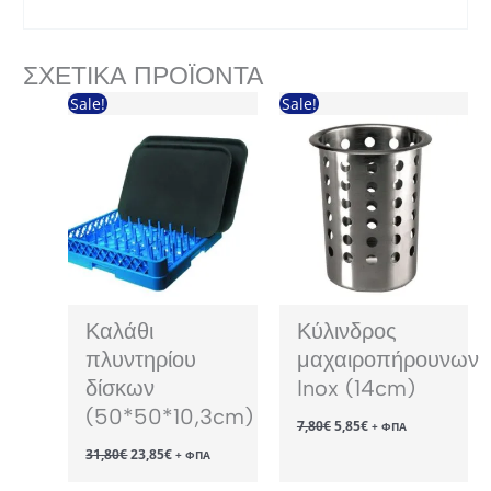
ΣΧΕΤΙΚΆ ΠΡΟΪΌΝΤΑ
Sale!
Sale!
Καλάθι
Κύλινδρος
πλυντηρίου
μαχαιροπήρουνων
δίσκων
Inox (14cm)
(50*50*10,3cm)
Original
Η
7,80
€
5,85
€
+ ΦΠΑ
price
τρέχουσα
Original
Η
31,80
€
23,85
€
was:
τιμή
+ ΦΠΑ
price
τρέχουσα
7,80€.
είναι:
was:
τιμή
5,85€.