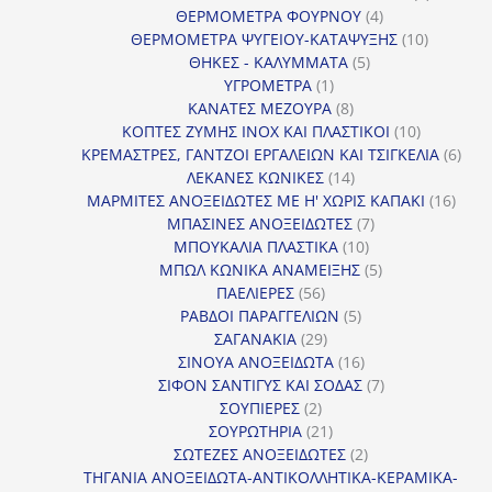
4
προϊόντ
ΘΕΡΜΟΜΕΤΡΑ ΦΟΥΡΝΟΥ
4
προϊόντα
10
ΘΕΡΜΟΜΕΤΡΑ ΨΥΓΕΙΟΥ-ΚΑΤΑΨΥΞΗΣ
10
5
προϊόντα
ΘΗΚΕΣ - ΚΑΛΥΜΜΑΤΑ
5
1
προϊόντα
ΥΓΡΟΜΕΤΡΑ
1
προϊόν
8
ΚΑΝΑΤΕΣ ΜΕΖΟΥΡΑ
8
προϊόντα
10
ΚΟΠΤΕΣ ΖΥΜΗΣ INOX ΚΑΙ ΠΛΑΣΤΙΚΟΙ
10
προϊόντα
6
ΚΡΕΜΑΣΤΡΕΣ, ΓΑΝΤΖΟΙ ΕΡΓΑΛΕΙΩΝ ΚΑΙ ΤΣΙΓΚΕΛΙΑ
6
14
προϊ
ΛΕΚΑΝΕΣ ΚΩΝΙΚΕΣ
14
προϊόντα
16
ΜΑΡΜΙΤΕΣ ΑΝΟΞΕΙΔΩΤΕΣ ΜΕ Η' ΧΩΡΙΣ ΚΑΠΑΚΙ
16
7
προϊ
ΜΠΑΣΙΝΕΣ ΑΝΟΞΕΙΔΩΤΕΣ
7
10
προϊόντα
ΜΠΟΥΚΑΛΙΑ ΠΛΑΣΤΙΚΑ
10
προϊόντα
5
ΜΠΩΛ ΚΩΝΙΚΑ ΑΝΑΜΕΙΞΗΣ
5
56
προϊόντα
ΠΑΕΛΙΕΡΕΣ
56
προϊόντα
5
ΡΑΒΔΟΙ ΠΑΡΑΓΓΕΛΙΩΝ
5
29
προϊόντα
ΣΑΓΑΝΑΚΙΑ
29
προϊόντα
16
ΣΙΝΟΥΑ ΑΝΟΞΕΙΔΩΤΑ
16
προϊόντα
7
ΣΙΦΟΝ ΣΑΝΤΙΓΥΣ ΚΑΙ ΣΟΔΑΣ
7
2
προϊόντα
ΣΟΥΠΙΕΡΕΣ
2
προϊόντα
21
ΣΟΥΡΩΤΗΡΙΑ
21
προϊόντα
2
ΣΩΤΕΖΕΣ ΑΝΟΞΕΙΔΩΤΕΣ
2
προϊόντα
ΤΗΓΑΝΙΑ ΑΝΟΞΕΙΔΩΤΑ-ΑΝΤΙΚΟΛΛΗΤΙΚΑ-ΚΕΡΑΜΙΚΑ-