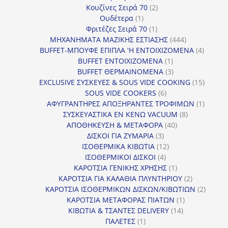
προϊόντα
2
Κουζίνες Σειρά 70
2
1
προϊόντα
Ουδέτερα
1
προϊόν
1
Φριτέζες Σειρά 70
1
προϊόν
444
ΜΗΧΑΝΗΜΑΤΑ ΜΑΖΙΚΗΣ ΕΣΤΙΑΣΗΣ
444
προϊόντα
4
BUFFET-ΜΠΟΥΦΕ ΕΠΙΠΛΑ 'Η ΕΝΤΟΙΧΙΖΟΜΕΝΑ
4
1
προϊόν
BUFFET ΕΝΤΟΙΧΙΖΟΜΕΝΑ
1
προϊόν
3
BUFFET ΘΕΡΜΑΙΝΟΜΕΝΑ
3
προϊόντα
15
EXCLUSIVE ΣΥΣΚΕΥΕΣ & SOUS VIDE COOKING
15
6
προϊόν
SOUS VIDE COOKERS
6
προϊόντα
1
ΑΦΥΓΡΑΝΤΗΡΕΣ ΑΠΟΞΗΡΑΝΤΕΣ ΤΡΟΦΙΜΩΝ
1
8
προϊόν
ΣΥΣΚΕΥΑΣΤΙΚΑ ΕΝ ΚΕΝΩ VACUUM
8
40
προϊόντα
ΑΠΟΘΗΚΕΥΣΗ & ΜΕΤΑΦΟΡΑ
40
3
προϊόντα
ΔΙΣΚΟΙ ΓΙΑ ΖΥΜΑΡΙΑ
3
προϊόντα
12
ΙΣΟΘΕΡΜΙΚΑ ΚΙΒΩΤΙΑ
12
4
προϊόντα
ΙΣΟΘΕΡΜΙΚΟΙ ΔΙΣΚΟΙ
4
προϊόντα
1
ΚΑΡΟΤΣΙΑ ΓΕΝΙΚΗΣ ΧΡΗΣΗΣ
1
προϊόν
2
ΚΑΡΟΤΣΙΑ ΓΙΑ ΚΑΛΑΘΙΑ ΠΛΥΝΤΗΡΙΟΥ
2
προϊόντα
2
ΚΑΡΟΤΣΙΑ ΙΣΟΘΕΡΜΙΚΩΝ ΔΙΣΚΩΝ/ΚΙΒΩΤΙΩΝ
2
1
προϊόν
ΚΑΡΟΤΣΙΑ ΜΕΤΑΦΟΡΑΣ ΠΙΑΤΩΝ
1
14
προϊόν
ΚΙΒΩΤΙΑ & ΤΣΑΝΤΕΣ DELIVERY
14
1
προϊόντα
ΠΑΛΕΤΕΣ
1