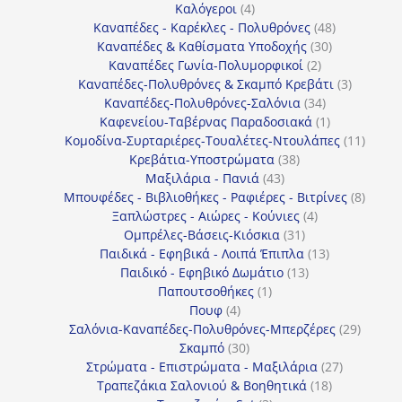
4
προϊόντα
Καλόγεροι
4
προϊόντα
48
Καναπέδες - Καρέκλες - Πολυθρόνες
48
30
προϊόντα
Καναπέδες & Καθίσματα Υποδοχής
30
2
προϊόντα
Καναπέδες Γωνία-Πολυμορφικοί
2
προϊόντα
3
Καναπέδες-Πολυθρόνες & Σκαμπό Κρεβάτι
3
34
προϊόντ
Καναπέδες-Πολυθρόνες-Σαλόνια
34
προϊόντα
1
Καφενείου-Ταβέρνας Παραδοσιακά
1
προϊόν
11
Κομοδίνα-Συρταριέρες-Τουαλέτες-Ντουλάπες
11
38
προϊόν
Κρεβάτια-Υποστρώματα
38
43
προϊόντα
Μαξιλάρια - Πανιά
43
προϊόντα
8
Μπουφέδες - Βιβλιοθήκες - Ραφιέρες - Βιτρίνες
8
4
προϊό
Ξαπλώστρες - Αιώρες - Κούνιες
4
31
προϊόντα
Ομπρέλες-Βάσεις-Κιόσκια
31
προϊόντα
13
Παιδικά - Εφηβικά - Λοιπά Έπιπλα
13
13
προϊόντα
Παιδικό - Εφηβικό Δωμάτιο
13
1
προϊόντα
Παπουτσοθήκες
1
4
προϊόν
Πουφ
4
προϊόντα
29
Σαλόνια-Καναπέδες-Πολυθρόνες-Μπερζέρες
29
30
προϊόν
Σκαμπό
30
προϊόντα
27
Στρώματα - Επιστρώματα - Μαξιλάρια
27
18
προϊόντα
Τραπεζάκια Σαλονιού & Βοηθητικά
18