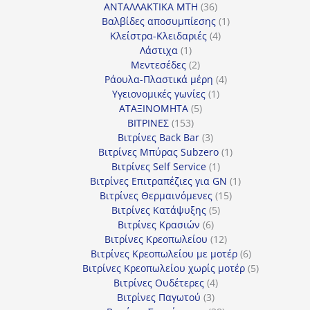
προϊόντα
36
ΑΝΤΑΛΛΑΚΤΙΚΑ MTH
36
προϊόντα
1
Βαλβίδες αποσυμπίεσης
1
4
προϊόν
Κλείστρα-Κλειδαριές
4
1
προϊόντα
Λάστιχα
1
προϊόν
2
Μεντεσέδες
2
προϊόντα
4
Ράουλα-Πλαστικά μέρη
4
1
προϊόντα
Υγειονομικές γωνίες
1
5
προϊόν
ΑΤΑΞΙΝΟΜΗΤΑ
5
153
προϊόντα
ΒΙΤΡΙΝΕΣ
153
προϊόντα
3
Βιτρίνες Back Bar
3
προϊόντα
1
Βιτρίνες Mπύρας Subzero
1
1
προϊόν
Βιτρίνες Self Service
1
προϊόν
1
Βιτρίνες Επιτραπέζιες για GN
1
15
προϊόν
Βιτρίνες Θερμαινόμενες
15
5
προϊόντα
Βιτρίνες Κατάψυξης
5
6
προϊόντα
Βιτρίνες Κρασιών
6
προϊόντα
12
Βιτρίνες Κρεοπωλείου
12
προϊόντα
6
Βιτρίνες Κρεοπωλείου με μοτέρ
6
προϊόντα
5
Βιτρίνες Κρεοπωλείου χωρίς μοτέρ
5
4
προϊόντα
Βιτρίνες Ουδέτερες
4
3
προϊόντα
Βιτρίνες Παγωτού
3