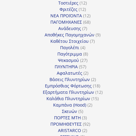
12
προϊόντα
Τοστιέρες
12
12
προϊόντα
Φριτέζες
12
προϊόντα
12
ΝΕΑ ΠΡΟΪΟΝΤΑ
12
προϊόντα
68
ΠΑΓΟΜΗΧΑΝΕΣ
68
7
προϊόντα
Ανάδευσης
7
προϊόντα
9
Αποθήκες Παγομηχανών
9
7
προϊόντα
Καθέτου Στοιχείου
7
4
προϊόντα
Παγολέπι
4
προϊόντα
8
Παγότριμμα
8
27
προϊόντα
Ψεκασμού
27
57
προϊόντα
ΠΛΥΝΤΗΡΙΑ
57
προϊόντα
2
Αφαλατωτές
2
προϊόντα
2
Βάσεις Πλυντηρίων
2
προϊόντα
18
Εμπρόσθιας Φόρτωσης
18
προϊόντα
12
Εξαρτήματα Πλυντηρίων
12
15
προϊόντα
Καλάθια Πλυντηρίων
15
2
προϊόντα
Καμπάνα (Hood)
2
5
προϊόντα
Σκευών
5
προϊόντα
3
ΠΟΡΤΕΣ MTH
3
προϊόντα
92
ΠΡΟΜΗΘΕΥΤΕΣ
92
2
προϊόντα
ARISTARCO
2