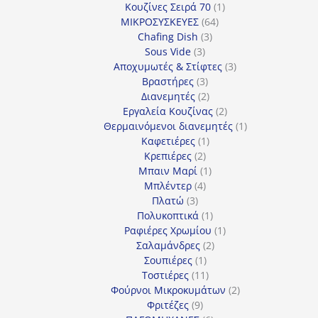
προϊόντα
1
Κουζίνες Σειρά 70
1
64
προϊόν
ΜΙΚΡΟΣΥΣΚΕΥΕΣ
64
3
προϊόντα
Chafing Dish
3
3
προϊόντα
Sous Vide
3
προϊόντα
3
Αποχυμωτές & Στίφτες
3
3
προϊόντα
Βραστήρες
3
προϊόντα
2
Διανεμητές
2
προϊόντα
2
Εργαλεία Κουζίνας
2
προϊόντα
1
Θερμαινόμενοι διανεμητές
1
1
προϊόν
Καφετιέρες
1
2
προϊόν
Κρεπιέρες
2
προϊόντα
1
Μπαιν Μαρί
1
4
προϊόν
Μπλέντερ
4
3
προϊόντα
Πλατώ
3
προϊόντα
1
Πολυκοπτικά
1
προϊόν
1
Ραφιέρες Χρωμίου
1
2
προϊόν
Σαλαμάνδρες
2
1
προϊόντα
Σουπιέρες
1
προϊόν
11
Τοστιέρες
11
προϊόντα
2
Φούρνοι Μικροκυμάτων
2
9
προϊόντα
Φριτέζες
9