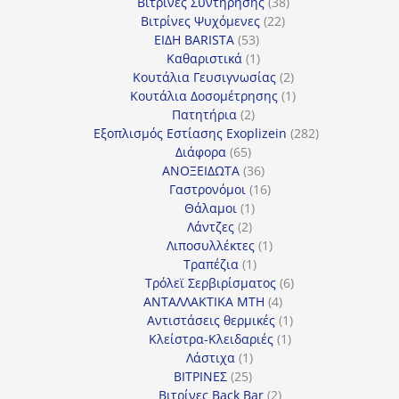
προϊόντα
38
Βιτρίνες Συντήρησης
38
22
προϊόντα
Βιτρίνες Ψυχόμενες
22
53
προϊόντα
ΕΙΔΗ BARISTA
53
προϊόντα
1
Καθαριστικά
1
προϊόν
2
Κουτάλια Γευσιγνωσίας
2
προϊόντα
1
Κουτάλια Δοσομέτρησης
1
2
προϊόν
Πατητήρια
2
προϊόντα
282
Εξοπλισμός Εστίασης Exoplizein
282
65
προϊόντα
Διάφορα
65
προϊόντα
36
ΑΝΟΞΕΙΔΩΤΑ
36
προϊόντα
16
Γαστρονόμοι
16
1
προϊόντα
Θάλαμοι
1
2
προϊόν
Λάντζες
2
προϊόντα
1
Λιποσυλλέκτες
1
1
προϊόν
Τραπέζια
1
προϊόν
6
Τρόλεϊ Σερβιρίσματος
6
4
προϊόντα
ΑΝΤΑΛΛΑΚΤΙΚΑ MTH
4
προϊόντα
1
Αντιστάσεις θερμικές
1
1
προϊόν
Κλείστρα-Κλειδαριές
1
1
προϊόν
Λάστιχα
1
25
προϊόν
ΒΙΤΡΙΝΕΣ
25
προϊόντα
2
Βιτρίνες Back Bar
2