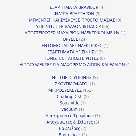
16
προϊόντα
4
ΕΞΑΡΤΗΜΑΤΑ BRAVILOR
4
9
προϊόντα
ΦΙΛΤΡΑ ΒΡΑΣΤΗΡΩΝ
9
προϊόντα
9
ΜΠΛΕΝΤΕΡ ΚΑΙ ΣΥΣΚΕΥΕΣ ΠΡΟΕΤΟΙΜΑΣΙΑΣ
9
56
προϊόντ
ΥΓΙΕΙΝΗ , ΠΕΡΙΒΑΛΛΟΝ & HACCP
56
προϊόντα
1
ΑΠΟΣΤΕΙΡΩΤΕΣ ΜΑΧΑΙΡΙΩΝ ΗΛΕΚΤΡΙΚΟΙ ΜΕ UV
1
24
προϊό
ΒΡΥΣΕΣ
24
προϊόντα
1
ΕΝΤΟΜΟΠΑΓΙΔΕΣ ΗΛΕΚΤΡΙΚΕΣ
1
13
προϊόν
ΕΞΑΡΤΗΜΑΤΑ ΥΓΙΕΙΝΗΣ
13
προϊόντα
6
ΙΟΝΙΣΤΕΣ - ΑΠΟΣΤΕΙΡΩΤΕΣ
6
προϊόντα
ΛΙΠΟΣΥΛΛΕΚΤΕΣ ΓΙΑ ΔΙΑΧΩΡΙΣΜΟ ΛΙΠΩΝ ΚΑΙ ΕΛΑΙΩΝ
1
1
προϊόν
9
ΝΙΠΤΗΡΕΣ ΥΓΙΕΙΝΗΣ
9
1
προϊόντα
ΣΚΟΥΠΙΔΟΦΑΓΟΙ
1
162
προϊόν
ΜΙΚΡΟΣΥΣΚΕΥΕΣ
162
2
προϊόντα
Chafing Dish
2
1
προϊόντα
Sous Vide
1
1
προϊόν
Vacuum
1
προϊόν
3
Αποξηραντές Τροφίμων
3
3
προϊόντα
Αποχυμωτές & Στίφτες
3
2
προϊόντα
Βαφλιέρες
2
προϊόντα
2
Βραστήρες
2