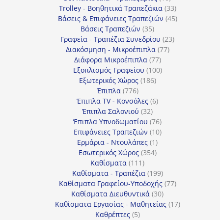
προϊόντα
33
Trolley - Βοηθητικά Τραπεζάκια
33
προϊόντα
45
Βάσεις & Επιφάνειες Τραπεζιών
45
35
προϊόντα
Βάσεις Τραπεζιών
35
προϊόντα
23
Γραφεία - Τραπέζια Συνεδρίου
23
77
προϊόντα
Διακόσμηση - Μικροέπιπλα
77
77
προϊόντα
Διάφορα Μικροέπιπλα
77
προϊόντα
100
Εξοπλισμός Γραφείου
100
186
προϊόντα
Εξωτερικός Χώρος
186
776
προϊόντα
Έπιπλα
776
προϊόντα
6
Έπιπλα TV - Κονσόλες
6
32
προϊόντα
Έπιπλα Σαλονιού
32
προϊόντα
76
Έπιπλα Υπνοδωματίου
76
10
προϊόντα
Επιφάνειες Τραπεζιών
10
1
προϊόντα
Ερμάρια - Ντουλάπες
1
354
προϊόν
Εσωτερικός Χώρος
354
111
προϊόντα
Καθίσματα
111
προϊόντα
199
Καθίσματα - Τραπέζια
199
προϊόντα
77
Καθίσματα Γραφείου-Υποδοχής
77
30
προϊόντα
Καθίσματα Διευθυντικά
30
προϊόντα
17
Καθίσματα Εργασίας - Μαθητείας
17
5
προϊόντα
Καθρέπτες
5