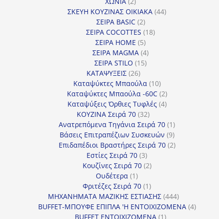
2
προϊόντα
ΧΩΝΙΑ
2
προϊόντα
44
ΣΚΕΥΗ ΚΟΥΖΙΝΑΣ ΟΙΚΙΑΚΑ
44
2
προϊόντα
ΣΕΙΡΑ BASIC
2
προϊόντα
18
ΣΕΙΡΑ COCOTTES
18
5
προϊόντα
ΣΕΙΡΑ HOME
5
προϊόντα
4
ΣΕΙΡΑ MAGMA
4
15
προϊόντα
ΣΕΙΡΑ STILO
15
26
προϊόντα
ΚΑΤΑΨΥΞΕΙΣ
26
προϊόντα
10
Καταψύκτες Μπαούλα
10
προϊόντα
2
Καταψύκτες Μπαούλα -60C
2
4
προϊόντα
Καταψύξεις Όρθιες Τυφλές
4
32
προϊόντα
ΚΟΥΖΙΝΑ Σειρά 70
32
προϊόντα
1
Ανατρεπόμενα Τηγάνια Σειρά 70
1
9
προϊόν
Βάσεις Επιτραπέζιων Συσκευών
9
προϊόντα
2
Επιδαπέδιοι Βραστήρες Σειρά 70
2
3
προϊόντα
Εστίες Σειρά 70
3
προϊόντα
2
Κουζίνες Σειρά 70
2
1
προϊόντα
Ουδέτερα
1
προϊόν
1
Φριτέζες Σειρά 70
1
προϊόν
444
ΜΗΧΑΝΗΜΑΤΑ ΜΑΖΙΚΗΣ ΕΣΤΙΑΣΗΣ
444
προϊόντα
4
BUFFET-ΜΠΟΥΦΕ ΕΠΙΠΛΑ 'Η ΕΝΤΟΙΧΙΖΟΜΕΝΑ
4
1
προϊόν
BUFFET ΕΝΤΟΙΧΙΖΟΜΕΝΑ
1