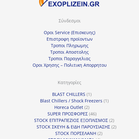
Σύνδεσμοι
Οροι Service (Επισκευης)
Επιστροφη προϊοντων
Τροποι Πληρωμης
Τροποι Αποστολης
Τροποι Παραγγελιας
Οροι Χρησης – Πολιτικη Απορρητου
Κατηγορίες
1
BLAST CHILLERS
1
προϊόν
1
Blast Chillers / Shock Freezers
1
2
προϊόν
Horeca Outlet
2
προϊόντα
46
SUPER ΠΡΟΣΦΟΡΕΣ
46
προϊόντα
2
STOCK ΕΠΙΤΡΑΠΕΖΙΟΣ ΕΞΟΠΛΙΣΜΟΣ
2
προϊόντα
2
STOCK ΣΚΕΥΗ & ΕΙΔΗ ΠΑΡΟΥΣΙΑΣΗΣ
2
2
προϊόντα
STOCK ΠΟΡΣΕΛΑΝΗ
2