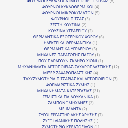
προϊόντα
8
ΦΟΥΡΝΟΙ ΚΥΚΛ/ΚΟΙ ΑΤΜΟΥ DIRECT STEAM
8
4
προϊόν
ΦΟΥΡΝΟΙ ΚΥΚΛΟΘΕΡΜΙΚΟΙ
4
προϊόντα
5
ΦΟΥΡΝΟΙ ΜΙΚΡΟΚΥΜΑΤΩΝ
5
3
προϊόντα
ΦΟΥΡΝΟΙ ΠΙΤΣΑΣ
3
2
προϊόντα
ΖΕΣΤΗ ΚΟΥΖΙΝΑ
2
προϊόντα
2
ΚΟΥΖΙΝΑ ΥΓΡΑΕΡΙΟΥ
2
προϊόντα
6
ΘΕΡΜΑΝΤΙΚΑ ΕΞΩΤΕΡΙΚΟΥ ΧΩΡΟΥ
6
1
προϊόντα
ΗΛΕΚΤΡΙΚΑ ΘΕΡΜΑΝΤΙΚΑ
1
5
προϊόν
ΘΕΡΜΑΝΤΙΚΑ ΥΓΡΑΕΡΙΟΥ
5
προϊόντα
1
ΜΗΧΑΝΕΣ ΠΑΡΑΓΩΓΗΣ ΠΑΓΟΥ
1
προϊόν
1
ΠΟΥ ΠΑΡΑΓΟΥΝ ΣΚΛΗΡΟ ΧΙΟΝΙ
1
προϊόν
12
ΜΗΧΑΝΗΜΑΤΑ ΑΡΤΟΠΟΙΕΙΑΣ-ΖΑΧΑΡΟΠΛΑΣΤΙΚΗΣ
12
4
προϊ
ΜΙΞΕΡ ΖΑΧΑΡΟΠΛΑΣΤΙΚΗΣ
4
προϊόντα
7
ΤΑΧΥΖΥΜΩΤΗΡΙΑ ΠΙΤΣΑΡΙΑΣ ΚΑΙ ΑΡΤΟΠΟΙΕΙΩΝ
7
1
προϊό
ΦΟΡΜΑΡΙΣΤΙΚΑ ΖΥΜΗΣ
1
προϊόν
21
ΜΗΧΑΝΗΜΑΤΑ ΚΑΤΕΡΓΑΣΙΑΣ
21
1
προϊόντα
ΓΕΜΙΣΤΙΚΑ ΓΙΑ ΛΟΥΚΑΝΙΚΑ
1
2
προϊόν
ΖΑΜΠΟΝΟΜΗΧΑΝΕΣ
2
2
προϊόντα
ΜΕ ΙΜΑΝΤΑ
2
προϊόντα
7
ΖΥΓΟΙ ΕΡΓΑΣΤΗΡΙΑΚΗΣ ΧΡΗΣΗΣ
7
1
προϊόντα
ΖΥΓΟΙ ΛΙΑΝΙΚΗΣ ΠΩΛΗΣΗΣ
1
προϊόν
1
ΖΥΜΩΤΗΡΙΟ ΚΡΕΑΤΟΕΙΔΩΝ
1