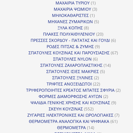
1
προϊόντα
ΜΑΧΑΙΡΙΑ ΤΥΡΙΟΥ
1
προϊόν
3
ΜΑΧΑΙΡΙΑ ΨΩΜΙΟΥ
3
1
προϊόντα
ΜΗΛΟΚΑΘΑΡΙΣΤΕΣ
1
προϊόν
5
ΜΗΧΑΝΕΣ ΖΥΜΑΡΙΚΩΝ
5
8
προϊόντα
ΞΥΛΑ ΚΟΠΗΣ
8
προϊόντα
20
ΠΛΑΚΕΣ ΠΟΛΥΑΙΘΥΛΕΝΙΟΥ
20
προϊόντα
6
ΠΡΕΣΣΕΣ ΣΚΟΡΔΟΥ - ΠΑΤΑΤΑΣ ΚΑΙ ΓΟΥΔΙ
6
9
προϊόντα
ΡΟΔΕΣ ΠΙΤΣΑΣ & ΖΥΜΗΣ
9
προϊόντα
67
ΣΠΑΤΟΥΛΕΣ ΚΟΥΖΙΝΑΣ ΚΑΙ ΠΑΡΟΥΣΙΑΣΗΣ
67
6
προϊόντ
ΣΠΑΤΟΥΛΕΣ NYLON
6
προϊόντα
14
ΣΠΑΤΟΥΛΕΣ ΖΑΧΑΡΟΠΛΑΣΤΙΚΗΣ
14
5
προϊόντα
ΣΠΑΤΟΥΛΕΣ ΙΣΙΕΣ ΜΑΚΡΙΕΣ
5
2
προϊόντα
ΣΠΑΤΟΥΛΕΣ ΞΥΛΙΝΕΣ
2
προϊόντα
22
ΤΡΙΦΤΕΣ ΑΝΟΞΕΙΔΩΤΟΙ
22
προϊόντα
2
ΤΡΥΦΕΡΟΠΟΙΗΤΕΣ ΚΡΕΑΤΟΣ ΜΠΑΤΕΣ ΣΦΥΡΙΑ
2
2
προϊόν
ΦΟΡΜΕΣ ΔΙΑΜΟΡΦΩΣΗΣ ΑΥΓΩΝ
2
προϊόντα
9
ΨΑΛΙΔΙΑ ΓΕΝΙΚΗΣ ΧΡΗΣΗΣ ΚΑΙ ΚΟΥΖΙΝΑΣ
9
552
προϊόντα
ΣΚΕΥΗ ΚΟΥΖΙΝΑΣ
552
προϊόντα
7
ΖΥΓΑΡΙΕΣ ΗΛΕΚΤΡΟΝΙΚΕΣ ΚΑΙ ΩΡΟΛΟΓΙΑΚΕΣ
7
61
προϊόν
ΘΕΡΜΟΜΕΤΡΑ ΑΝΑΛΟΓΙΚΑ ΚΑΙ ΨΗΦΙΑΚΑ
61
14
προϊόντ
ΘΕΡΜΟΜΕΤΡΑ
14