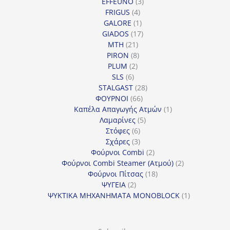
3
προϊόντα
EFFEUNO
3
4
προϊόντα
FRIGUS
4
προϊόντα
1
GALORE
1
προϊόν
17
GIADOS
17
21
προϊόντα
MTH
21
προϊόντα
8
PIRON
8
2
προϊόντα
PLUM
2
6
προϊόντα
SLS
6
προϊόντα
28
STALGAST
28
66
προϊόντα
ΦΟΥΡΝΟΙ
66
προϊόντα
1
Καπέλα Απαγωγής Ατμών
1
5
προϊόν
Λαμαρίνες
5
6
προϊόντα
Στόφες
6
προϊόντα
3
Σχάρες
3
προϊόντα
2
Φούρνοι Combi
2
προϊόντα
2
Φούρνοι Combi Steamer (Ατμού)
2
18
προϊόντα
Φούρνοι Πίτσας
18
2
προϊόντα
ΨΥΓΕΙΑ
2
προϊόντα
1
ΨΥΚΤΙΚΑ ΜΗΧΑΝΗΜΑΤΑ MONOBLOCK
1
προϊόν