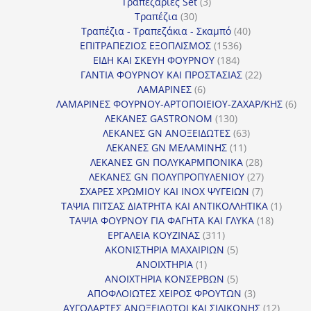
3
προϊόντα
Τραπεζαρίες Set
3
30
προϊόντα
Τραπέζια
30
προϊόντα
40
Τραπέζια - Τραπεζάκια - Σκαμπό
40
1536
προϊόντα
ΕΠΙΤΡΑΠΕΖΙΟΣ ΕΞΟΠΛΙΣΜΟΣ
1536
184
προϊόντα
ΕΙΔΗ ΚΑΙ ΣΚΕΥΗ ΦΟΥΡΝΟΥ
184
προϊόντα
22
ΓΑΝΤΙΑ ΦΟΥΡΝΟΥ ΚΑΙ ΠΡΟΣΤΑΣΙΑΣ
22
6
προϊόντα
ΛΑΜΑΡΙΝΕΣ
6
προϊόντα
6
ΛΑΜΑΡΙΝΕΣ ΦΟΥΡΝΟΥ-ΑΡΤΟΠΟΙΕΙΟΥ-ΖΑΧΑΡ/ΚΗΣ
6
130
προ
ΛΕΚΑΝΕΣ GASTRONOM
130
προϊόντα
63
ΛΕΚΑΝΕΣ GN ΑΝΟΞΕΙΔΩΤΕΣ
63
11
προϊόντα
ΛΕΚΑΝΕΣ GN ΜΕΛΑΜΙΝΗΣ
11
προϊόντα
28
ΛΕΚΑΝΕΣ GN ΠΟΛΥΚΑΡΜΠΟΝΙΚΑ
28
προϊόντα
27
ΛΕΚΑΝΕΣ GN ΠΟΛΥΠΡΟΠΥΛΕΝΙΟΥ
27
7
προϊόντα
ΣΧΑΡΕΣ ΧΡΩΜΙΟΥ ΚΑΙ INOX ΨΥΓΕΙΩΝ
7
προϊόντα
1
ΤΑΨΙΑ ΠΙΤΣΑΣ ΔΙΑΤΡΗΤΑ ΚΑΙ ΑΝΤΙΚΟΛΛΗΤΙΚΑ
1
18
προϊόν
ΤΑΨΙΑ ΦΟΥΡΝΟΥ ΓΙΑ ΦΑΓΗΤΑ ΚΑΙ ΓΛΥΚΑ
18
311
προϊόντ
ΕΡΓΑΛΕΙΑ ΚΟΥΖΙΝΑΣ
311
προϊόντα
5
ΑΚΟΝΙΣΤΗΡΙΑ ΜΑΧΑΙΡΙΩΝ
5
1
προϊόντα
ΑΝΟΙΧΤΗΡΙΑ
1
προϊόν
5
ΑΝΟΙΧΤΗΡΙΑ ΚΟΝΣΕΡΒΩΝ
5
προϊόντα
3
ΑΠΟΦΛΟΙΩΤΕΣ ΧΕΙΡΟΣ ΦΡΟΥΤΩΝ
3
προϊόντα
12
ΑΥΓΟΔΑΡΤΕΣ ΑΝΟΞΕΙΔΩΤΟΙ ΚΑΙ ΣΙΛΙΚΟΝΗΣ
12