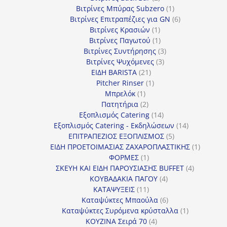
προϊόντα
1
Βιτρίνες Mπύρας Subzero
1
προϊόν
6
Βιτρίνες Επιτραπέζιες για GN
6
1
προϊόντα
Βιτρίνες Κρασιών
1
προϊόν
1
Βιτρίνες Παγωτού
1
προϊόν
3
Βιτρίνες Συντήρησης
3
3
προϊόντα
Βιτρίνες Ψυχόμενες
3
21
προϊόντα
ΕΙΔΗ BARISTA
21
προϊόντα
1
Pitcher Rinser
1
1
προϊόν
Μπρελόκ
1
προϊόν
2
Πατητήρια
2
προϊόντα
14
Εξοπλισμός Catering
14
προϊόντα
14
Εξοπλισμός Catering - Εκδηλώσεων
14
5
προϊόντα
ΕΠΙΤΡΑΠΕΖΙΟΣ ΕΞΟΠΛΙΣΜΟΣ
5
προϊόντα
1
ΕΙΔΗ ΠΡΟΕΤΟΙΜΑΣΙΑΣ ΖΑΧΑΡΟΠΛΑΣΤΙΚΗΣ
1
1
προϊόν
ΦΟΡΜΕΣ
1
προϊόν
4
ΣΚΕΥΗ ΚΑΙ ΕΙΔΗ ΠΑΡΟΥΣΙΑΣΗΣ BUFFET
4
4
προϊόντα
ΚΟΥΒΑΔΑΚΙΑ ΠΑΓΟΥ
4
11
προϊόντα
ΚΑΤΑΨΥΞΕΙΣ
11
προϊόντα
6
Καταψύκτες Μπαούλα
6
προϊόντα
1
Καταψύκτες Συρόμενα κρύσταλλα
1
4
προϊόν
ΚΟΥΖΙΝΑ Σειρά 70
4