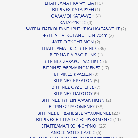
16
προϊόν
ΕΠΑΓΓΕΛΜΑΤΙΚΑ ΨΥΓΕΙΑ
16
1
προϊόντα
ΒΙΤΡΙΝΕΣ ΚΑΤΑΨΥΞΗ
1
προϊόν
4
ΘΑΛΑΜΟΙ ΚΑΤΑΨΥΞΗ
4
3
προϊόντα
ΚΑΤΑΨΥΚΤΕΣ
3
προϊόντα
2
ΨΥΓΕΙΑ ΠΑΓΚΟΙ ΣΥΝΤΗΡΗΣΗΣ ΚΑΙ ΚΑΤΑΨΥΞΗΣ
2
2
προϊό
ΨΥΓΕΙΑ ΠΑΓΚΟΙ ΑΝΩ ΤΩΝ 70cm
2
2
προϊόντα
ΨΥΓΕΙΟ ΣΚΟΥΠΙΔΙΩΝ
2
προϊόντα
86
ΕΠΑΓΓΕΛΜΑΤΙΚΕΣ ΒΙΤΡΙΝΕΣ
86
1
προϊόντα
ΒΙΤΡΙΝΑ ΓΙΑ BAO BUNS
1
προϊόν
6
ΒΙΤΡΙΝΕΣ ΖΑΧΑΡΟΠΛΑΣΤΙΚΗΣ
6
προϊόντα
17
ΒΙΤΡΙΝΕΣ ΘΕΡΜΑΙΝΟΜΕΝΕΣ
17
3
προϊόντα
ΒΙΤΡΙΝΕΣ ΚΡΑΣΙΩΝ
3
προϊόντα
5
ΒΙΤΡΙΝΕΣ ΚΡΕΑΤΩΝ
5
προϊόντα
7
ΒΙΤΡΙΝΕΣ ΟΥΔΕΤΕΡΕΣ
7
9
προϊόντα
ΒΙΤΡΙΝΕΣ ΠΑΓΩΤΟΥ
9
προϊόντα
2
ΒΙΤΡΙΝΕΣ ΤΥΡΙΩΝ ΑΛΛΑΝΤΙΚΩΝ
2
38
προϊόντα
ΒΙΤΡΙΝΕΣ ΨΥΧΟΜΕΝΕΣ
38
προϊόντα
23
ΒΙΤΡΙΝΕΣ ΕΠΙΔΑΠΕΔΙΕΣ ΨΥΧΟΜΕΝΕΣ
23
προϊόντα
11
ΒΙΤΡΙΝΕΣ ΕΠΙΤΡΑΠΕΖΙΕΣ ΨΥΧΟΜΕΝΕΣ
11
25
προϊόντ
ΕΠΑΓΓΕΛΜΑΤΙΚΟΙ ΦΟΥΡΝΟΙ
25
5
προϊόντα
ΑΝΟΞΕΙΔΩΤΕΣ ΒΑΣΕΙΣ
5