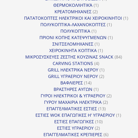
1
προϊόν
ΘΕΡΜΟΚΟΛΛΗΤΙΚΆ
1
2
προϊόν
ΚΡΕΑΤΟΜΗΧΑΝΕΣ
2
προϊόντα
1
ΠΑΤΑΤΟΚΟΠΤΕΣ ΗΛΕΚΤΡΙΚΟΙ ΚΑΙ ΧΕΙΡΟΚΙΝΗΤΟΙ
1
1
προϊ
ΠΟΛΥΚΟΠΤΙΚΑ-ΛΑΧΑΝΟΚΟΠΤΕΣ
1
1
προϊόν
ΠΟΛΥΚΟΠΤΙΚΑ
1
προϊόν
1
ΠΡΙΟΝΙ ΚΟΠΗΣ ΚΑΤΕΨΥΓΜΕΝΩΝ
1
1
προϊόν
ΣΝΙΤΣΕΛΟΜΗΧΑΝΕΣ
1
προϊόν
1
ΧΕΙΡΟΚΙΝΗΤΑ ΚΟΠΤΙΚΑ
1
προϊόν
84
ΜΙΚΡΟΣΥΣΚΕΥΕΣ ΖΕΣΤΗΣ ΚΟΥΖΙΝΑΣ SNACK
84
4
προϊόντ
CARVING STATIONS
4
προϊόντα
1
GRILL ΗΛΕΚΤΡΙΚΑ ΝΕΡΟΥ
1
2
προϊόν
GRILL ΥΓΡΑΕΡΙΟΥ ΝΕΡΟΥ
2
14
προϊόντα
ΒΑΦΛΙΕΡΕΣ
14
προϊόντα
1
ΒΡΑΣΤΗΡΕΣ ΑΥΓΩΝ
1
προϊόν
2
ΓΥΡΟΙ ΗΛΕΚΤΡΙΚΟΙ & ΥΓΡΑΕΡΙΟΥ
2
2
προϊόντα
ΓΥΡΟΥ ΜΑΧΑΙΡΙΑ ΗΛΕΚΤΡΙΚΑ
2
13
προϊόντα
ΕΠΑΓΓΕΛΜΑΤΙΚΕΣ ΕΣΤΙΕΣ
13
προϊόντα
1
ΕΣΤΙΕΣ WOK ΕΠΑΓΩΓΙΚΕΣ Η' ΥΓΡΑΕΡΙΟΥ
1
10
προϊόν
ΕΣΤΙΕΣ ΕΠΑΓΩΓΙΚΕΣ
10
2
προϊόντα
ΕΣΤΙΕΣ ΥΓΡΑΕΡΙΟΥ
2
προϊόντα
6
ΕΠΑΓΓΕΛΜΑΤΙΚΕΣ ΚΡΕΠΙΕΡΕΣ
6