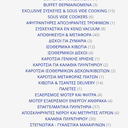
προϊόν
3
BUFFET ΘΕΡΜΑΙΝΟΜΕΝΑ
3
προϊόντα
15
EXCLUSIVE ΣΥΣΚΕΥΕΣ & SOUS VIDE COOKING
15
6
προϊόν
SOUS VIDE COOKERS
6
προϊόντα
1
ΑΦΥΓΡΑΝΤΗΡΕΣ ΑΠΟΞΗΡΑΝΤΕΣ ΤΡΟΦΙΜΩΝ
1
8
προϊόν
ΣΥΣΚΕΥΑΣΤΙΚΑ ΕΝ ΚΕΝΩ VACUUM
8
40
προϊόντα
ΑΠΟΘΗΚΕΥΣΗ & ΜΕΤΑΦΟΡΑ
40
3
προϊόντα
ΔΙΣΚΟΙ ΓΙΑ ΖΥΜΑΡΙΑ
3
προϊόντα
12
ΙΣΟΘΕΡΜΙΚΑ ΚΙΒΩΤΙΑ
12
4
προϊόντα
ΙΣΟΘΕΡΜΙΚΟΙ ΔΙΣΚΟΙ
4
προϊόντα
1
ΚΑΡΟΤΣΙΑ ΓΕΝΙΚΗΣ ΧΡΗΣΗΣ
1
προϊόν
2
ΚΑΡΟΤΣΙΑ ΓΙΑ ΚΑΛΑΘΙΑ ΠΛΥΝΤΗΡΙΟΥ
2
προϊόντα
2
ΚΑΡΟΤΣΙΑ ΙΣΟΘΕΡΜΙΚΩΝ ΔΙΣΚΩΝ/ΚΙΒΩΤΙΩΝ
2
1
προϊόν
ΚΑΡΟΤΣΙΑ ΜΕΤΑΦΟΡΑΣ ΠΙΑΤΩΝ
1
14
προϊόν
ΚΙΒΩΤΙΑ & ΤΣΑΝΤΕΣ DELIVERY
14
1
προϊόντα
ΠΑΛΕΤΕΣ
1
προϊόν
4
ΕΞΑΕΡΙΣΜΟΣ ΜΟΤΕΡ ΚΑΙ ΦΙΛΤΡΑ
4
προϊόντα
4
ΜΟΤΕΡ ΕΞΑΕΡΙΣΜΟΥ ΕΝΕΡΓΟΥ ΑΝΘΡΑΚΑ
4
37
προϊόντ
ΕΠΑΓΓΕΛΜΑΤΙΚΑ ΠΛΥΝΤΗΡΙΑ
37
προϊόντα
6
ΑΠΟΣΚΛΗΡΥΝΤΕΣ ΝΕΡΟΥ ΚΑΙ ΜΕΤΡΗΤΕΣ ΛΙΤΡΩΝ
6
30
προϊ
ΚΑΛΑΘΙΑ ΠΛΥΝΤΗΡΙΟΥ
30
προϊόντα
1
ΣΤΕΓΝΩΤΙΚΑ - ΓΥΑΛΙΣΤΙΚΑ ΜΑΧΑΙΡ/ΝΩΝ
1