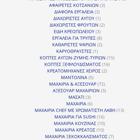
3
προϊόν
ΑΦΑΙΡΕΤΕΣ ΚΟΤΣΑΝΙΩΝ
3
3
προϊόντα
ΔΙΑΦΟΡΑ ΕΡΓΑΛΕΙΑ
3
προϊόντα
1
ΔΙΑΧΩΡΙΣΤΕΣ ΑΥΓΟΥ
1
προϊόν
2
ΔΙΑΧΩΡΙΣΤΕΣ ΦΡΟΥΤΩΝ
2
3
προϊόντα
ΕΙΔΗ ΚΡΕΟΠΩΛΕΙΟΥ
3
προϊόντα
8
ΕΡΓΑΛΕΙΑ ΓΙΑ ΤΡΥΠΕΣ
8
προϊόντα
2
ΚΑΘΑΡΙΣΤΕΣ ΨΑΡΙΩΝ
2
1
προϊόντα
ΚΑΡΥΟΘΡΑΥΣΤΕΣ
1
προϊόν
15
ΚΟΠΤΕΣ ΑΥΓΩΝ-ΖΥΜΗΣ-ΤΥΡΙΩΝ
15
16
προϊόντα
ΚΟΠΤΕΣ ΞΕΦΛΟΥΔΙΣΜΑΤΟΣ
16
2
προϊόντα
ΚΡΕΑΤΟΜΗΧΑΝΕΣ ΧΕΙΡΟΣ
2
5
προϊόντα
ΜΑΝΤΟΛΙΝΑ
5
προϊόντα
72
ΜΑΧΑΙΡΙΑ & ΑΞΕΣΟΥΑΡ
72
προϊόντα
3
ΑΞΕΣΟΥΑΡ ΜΑΧΑΙΡΙΩΝ
3
3
προϊόντα
ΜΑΣΑΤΙ
3
προϊόντα
6
ΜΑΧΑΙΡΙΑ
6
προϊόντα
13
ΜΑΧΑΙΡΙΑ CHEF ΜΕ ΧΡΩΜΑΤΙΣΤΗ ΛΑΒΗ
13
16
προϊόντ
ΜΑΧΑΙΡΙΑ ΓΙΑ SUSHI
16
προϊόντα
10
ΜΑΧΑΙΡΙΑ ΚΟΥΖΙΝΑΣ
10
10
προϊόντα
ΜΑΧΑΙΡΙΑ ΚΡΕΑΤΟΣ
10
προϊόντα
7
ΜΑΧΑΙΡΙΑ ΞΕΚΟΚΚΑΛΙΣΜΑΤΟΣ
7