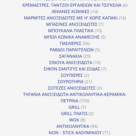
προϊόντα
6
ΚΡΕΜΑΣΤΡΕΣ, ΓΑΝΤΖΟΙ ΕΡΓΑΛΕΙΩΝ ΚΑΙ ΤΣΙΓΚΕΛΙΑ
6
14
προϊ
ΛΕΚΑΝΕΣ ΚΩΝΙΚΕΣ
14
προϊόντα
16
ΜΑΡΜΙΤΕΣ ΑΝΟΞΕΙΔΩΤΕΣ ΜΕ Η' ΧΩΡΙΣ ΚΑΠΑΚΙ
16
7
προϊ
ΜΠΑΣΙΝΕΣ ΑΝΟΞΕΙΔΩΤΕΣ
7
10
προϊόντα
ΜΠΟΥΚΑΛΙΑ ΠΛΑΣΤΙΚΑ
10
προϊόντα
5
ΜΠΩΛ ΚΩΝΙΚΑ ΑΝΑΜΕΙΞΗΣ
5
56
προϊόντα
ΠΑΕΛΙΕΡΕΣ
56
προϊόντα
5
ΡΑΒΔΟΙ ΠΑΡΑΓΓΕΛΙΩΝ
5
29
προϊόντα
ΣΑΓΑΝΑΚΙΑ
29
προϊόντα
16
ΣΙΝΟΥΑ ΑΝΟΞΕΙΔΩΤΑ
16
προϊόντα
7
ΣΙΦΟΝ ΣΑΝΤΙΓΥΣ ΚΑΙ ΣΟΔΑΣ
7
2
προϊόντα
ΣΟΥΠΙΕΡΕΣ
2
προϊόντα
21
ΣΟΥΡΩΤΗΡΙΑ
21
προϊόντα
2
ΣΩΤΕΖΕΣ ΑΝΟΞΕΙΔΩΤΕΣ
2
προϊόντα
ΤΗΓΑΝΙΑ ΑΝΟΞΕΙΔΩΤΑ-ΑΝΤΙΚΟΛΛΗΤΙΚΑ-ΚΕΡΑΜΙΚΑ-
155
ΠΕΤΡΙΝΑ
155
7
προϊόντα
GRILL
7
προϊόντα
2
GRILL ΠΛΑΤΩ
2
8
προϊόντα
WOK
8
προϊόντα
94
ΑΝΤΙΚΟΛΛΗΤΙΚΑ
94
προϊόντα
71
NON - STICK ΑΛΟΥΜΙΝΙΟΥ
71