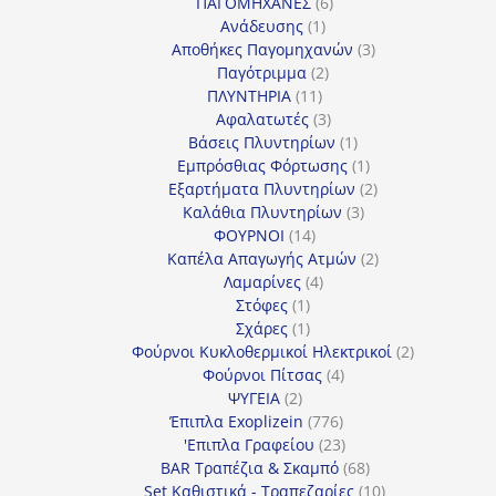
προϊόντα
6
ΠΑΓΟΜΗΧΑΝΕΣ
6
1
προϊόντα
Ανάδευσης
1
προϊόν
3
Αποθήκες Παγομηχανών
3
2
προϊόντα
Παγότριμμα
2
11
προϊόντα
ΠΛΥΝΤΗΡΙΑ
11
προϊόντα
3
Αφαλατωτές
3
προϊόντα
1
Βάσεις Πλυντηρίων
1
προϊόν
1
Εμπρόσθιας Φόρτωσης
1
προϊόν
2
Εξαρτήματα Πλυντηρίων
2
3
προϊόντα
Καλάθια Πλυντηρίων
3
14
προϊόντα
ΦΟΥΡΝΟΙ
14
προϊόντα
2
Καπέλα Απαγωγής Ατμών
2
4
προϊόντα
Λαμαρίνες
4
1
προϊόντα
Στόφες
1
προϊόν
1
Σχάρες
1
προϊόν
2
Φούρνοι Κυκλοθερμικοί Ηλεκτρικοί
2
4
προϊόντα
Φούρνοι Πίτσας
4
2
προϊόντα
ΨΥΓΕΙΑ
2
προϊόντα
776
Έπιπλα Exoplizein
776
προϊόντα
23
'Επιπλα Γραφείου
23
προϊόντα
68
BAR Τραπέζια & Σκαμπό
68
προϊόντα
10
Set Καθιστικά - Τραπεζαρίες
10