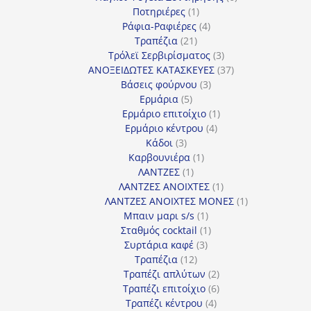
1
προϊόντα
Ποτηριέρες
1
προϊόν
4
Ράφια-Ραφιέρες
4
21
προϊόντα
Τραπέζια
21
προϊόντα
3
Τρόλεϊ Σερβιρίσματος
3
προϊόντα
37
ΑΝΟΞΕΙΔΩΤΕΣ ΚΑΤΑΣΚΕΥΕΣ
37
3
προϊόντα
Βάσεις φούρνου
3
5
προϊόντα
Ερμάρια
5
προϊόντα
1
Ερμάριο επιτοίχιο
1
4
προϊόν
Ερμάριο κέντρου
4
3
προϊόντα
Κάδοι
3
προϊόντα
1
Καρβουνιέρα
1
1
προϊόν
ΛΑΝΤΖΕΣ
1
προϊόν
1
ΛΑΝΤΖΕΣ ΑΝΟΙΧΤΕΣ
1
προϊόν
1
ΛΑΝΤΖΕΣ ΑΝΟΙΧΤΕΣ ΜΟΝΕΣ
1
1
προϊόν
Μπαιν μαρι s/s
1
προϊόν
1
Σταθμός cocktail
1
3
προϊόν
Συρτάρια καφέ
3
12
προϊόντα
Τραπέζια
12
προϊόντα
2
Τραπέζι απλύτων
2
προϊόντα
6
Τραπέζι επιτοίχιο
6
4
προϊόντα
Τραπέζι κέντρου
4