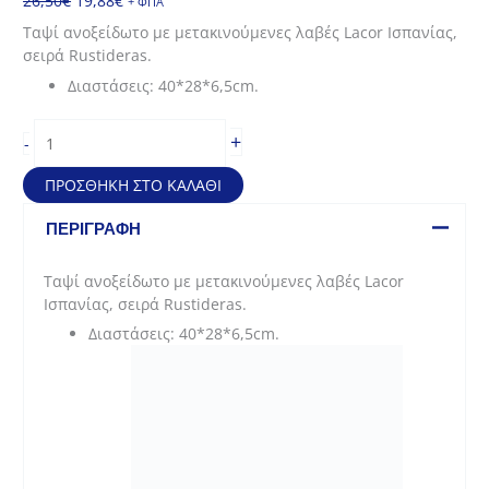
26,50
€
19,88
€
+ ΦΠΑ
price
τρέχουσα
Ταψί ανοξείδωτο με μετακινούμενες λαβές Lacor Ισπανίας,
was:
τιμή
σειρά Rustideras.
26,50€.
είναι:
Διαστάσεις: 40*28*6,5cm.
19,88€.
Ταψί
+
-
Ιnox
με
ΠΡΟΣΘΉΚΗ ΣΤΟ ΚΑΛΆΘΙ
μετακινούμενες
λαβές
ΠΕΡΙΓΡΑΦΉ
Lacor
Ισπανίας
Ταψί ανοξείδωτο με μετακινούμενες λαβές Lacor
(40*28*6,5cm)
Ισπανίας, σειρά Rustideras.
ποσότητα
Διαστάσεις: 40*28*6,5cm.