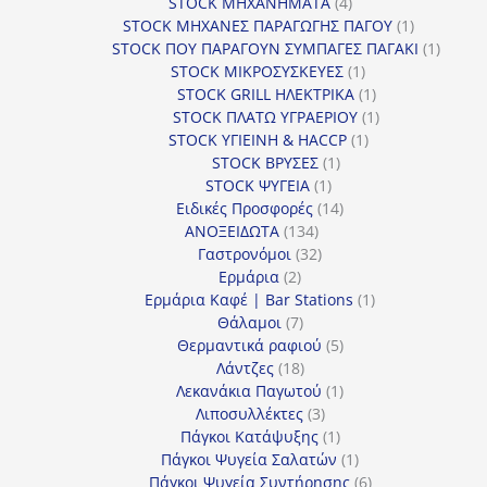
4
προϊόντα
STOCK ΜΗΧΑΝΗΜΑΤΑ
4
προϊόντα
1
STOCK ΜΗΧΑΝΕΣ ΠΑΡΑΓΩΓΗΣ ΠΑΓΟΥ
1
προϊόν
1
STOCK ΠΟΥ ΠΑΡΑΓΟΥΝ ΣΥΜΠΑΓΕΣ ΠΑΓΑΚΙ
1
1
προϊόν
STOCK ΜΙΚΡΟΣΥΣΚΕΥΕΣ
1
προϊόν
1
STOCK GRILL ΗΛΕΚΤΡΙΚΑ
1
προϊόν
1
STOCK ΠΛΑΤΩ ΥΓΡΑΕΡΙΟΥ
1
1
προϊόν
STOCK ΥΓΙΕΙΝΗ & HACCP
1
1
προϊόν
STOCK ΒΡΥΣΕΣ
1
1
προϊόν
STOCK ΨΥΓΕΙΑ
1
προϊόν
14
Ειδικές Προσφορές
14
134
προϊόντα
ΑΝΟΞΕΙΔΩΤΑ
134
προϊόντα
32
Γαστρονόμοι
32
2
προϊόντα
Ερμάρια
2
προϊόντα
1
Ερμάρια Καφέ | Bar Stations
1
7
προϊόν
Θάλαμοι
7
προϊόντα
5
Θερμαντικά ραφιού
5
18
προϊόντα
Λάντζες
18
προϊόντα
1
Λεκανάκια Παγωτού
1
3
προϊόν
Λιποσυλλέκτες
3
προϊόντα
1
Πάγκοι Κατάψυξης
1
προϊόν
1
Πάγκοι Ψυγεία Σαλατών
1
προϊόν
6
Πάγκοι Ψυγεία Συντήρησης
6