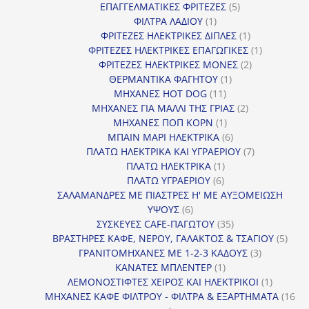
5
προϊόντα
ΕΠΑΓΓΕΛΜΑΤΙΚΕΣ ΦΡΙΤΕΖΕΣ
5
1
προϊόντα
ΦΙΛΤΡΑ ΛΑΔΙΟΥ
1
προϊόν
1
ΦΡΙΤΕΖΕΣ ΗΛΕΚΤΡΙΚΕΣ ΔΙΠΛΕΣ
1
προϊόν
1
ΦΡΙΤΕΖΕΣ ΗΛΕΚΤΡΙΚΕΣ ΕΠΑΓΩΓΙΚΕΣ
1
2
προϊόν
ΦΡΙΤΕΖΕΣ ΗΛΕΚΤΡΙΚΕΣ ΜΟΝΕΣ
2
1
προϊόντα
ΘΕΡΜΑΝΤΙΚΑ ΦΑΓΗΤΟΥ
1
11
προϊόν
ΜΗΧΑΝΕΣ HOT DOG
11
προϊόντα
2
ΜΗΧΑΝΕΣ ΓΙΑ ΜΑΛΛΙ ΤΗΣ ΓΡΙΑΣ
2
1
προϊόντα
ΜΗΧΑΝΕΣ ΠΟΠ ΚΟΡΝ
1
προϊόν
6
ΜΠΑΙΝ ΜΑΡΙ ΗΛΕΚΤΡΙΚΑ
6
προϊόντα
7
ΠΛΑΤΩ ΗΛΕΚΤΡΙΚΑ ΚΑΙ ΥΓΡΑΕΡΙΟΥ
7
1
προϊόντα
ΠΛΑΤΩ ΗΛΕΚΤΡΙΚΑ
1
6
προϊόν
ΠΛΑΤΩ ΥΓΡΑΕΡΙΟΥ
6
προϊόντα
ΣΑΛΑΜΑΝΔΡΕΣ ΜΕ ΠΙΑΣΤΡΕΣ Η' ΜΕ ΑΥΞΟΜΕΙΩΣΗ
6
ΥΨΟΥΣ
6
προϊόντα
35
ΣΥΣΚΕΥΕΣ CAFE-ΠΑΓΩΤΟΥ
35
προϊόντα
5
ΒΡΑΣΤΗΡΕΣ ΚΑΦΕ, ΝΕΡΟΥ, ΓΑΛΑΚΤΟΣ & ΤΣΑΓΙΟΥ
5
3
προϊ
ΓΡΑΝΙΤΟΜΗΧΑΝΕΣ ΜΕ 1-2-3 ΚΑΔΟΥΣ
3
1
προϊόντα
ΚΑΝΑΤΕΣ ΜΠΛΕΝΤΕΡ
1
προϊόν
1
ΛΕΜΟΝΟΣΤΙΦΤΕΣ ΧΕΙΡΟΣ ΚΑΙ ΗΛΕΚΤΡΙΚΟΙ
1
προϊόν
ΜΗΧΑΝΕΣ ΚΑΦΕ ΦΙΛΤΡΟΥ - ΦΙΛΤΡΑ & ΕΞΑΡΤΗΜΑΤΑ
16