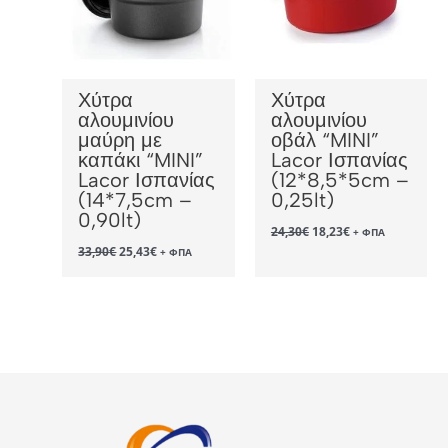
Χύτρα
Χύτρα
αλουμινίου
αλουμινίου
μαύρη με
οβάλ “MINI”
καπάκι “MINI”
Lacor Ισπανίας
Lacor Ισπανίας
(12*8,5*5cm –
(14*7,5cm –
0,25lt)
0,90lt)
Original
Η
24,30
€
18,23
€
+ ΦΠΑ
price
τρέχουσα
Original
Η
33,90
€
25,43
€
+ ΦΠΑ
was:
τιμή
price
τρέχουσα
24,30€.
είναι:
was:
τιμή
18,23€.
33,90€.
είναι:
25,43€.