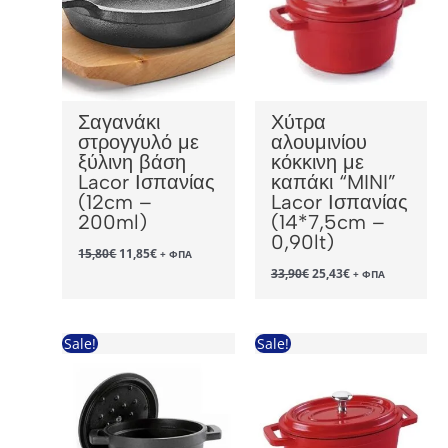
Σαγανάκι
Χύτρα
στρογγυλό με
αλουμινίου
ξύλινη βάση
κόκκινη με
Lacor Ισπανίας
καπάκι “MINI”
(12cm –
Lacor Ισπανίας
200ml)
(14*7,5cm –
0,90lt)
Original
Η
15,80
€
11,85
€
+ ΦΠΑ
price
τρέχουσα
Original
Η
33,90
€
25,43
€
+ ΦΠΑ
was:
τιμή
price
τρέχουσα
15,80€.
είναι:
was:
τιμή
11,85€.
33,90€.
είναι:
25,43€.
Sale!
Sale!