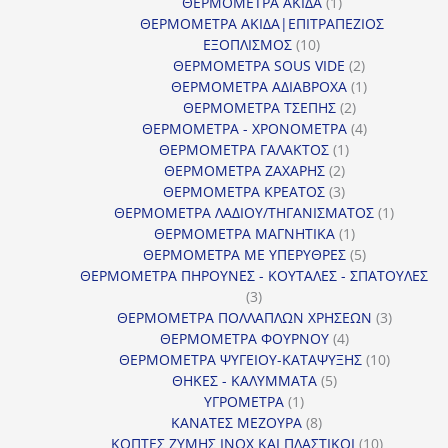
προϊόντα
1
ΘΕΡΜΟΜΕΤΡΑ ΑΚΙΔΑ
1
προϊόν
ΘΕΡΜΟΜΕΤΡΑ ΑΚΙΔΑ|ΕΠΙΤΡΑΠΕΖΙΟΣ
10
ΕΞΟΠΛΙΣΜΟΣ
10
προϊόντα
2
ΘΕΡΜΟΜΕΤΡΑ SOUS VIDE
2
προϊόντα
1
ΘΕΡΜΟΜΕΤΡΑ ΑΔΙΑΒΡΟΧΑ
1
2
προϊόν
ΘΕΡΜΟΜΕΤΡΑ ΤΣΕΠΗΣ
2
προϊόντα
4
ΘΕΡΜΟΜΕΤΡΑ - ΧΡΟΝΟΜΕΤΡΑ
4
1
προϊόντα
ΘΕΡΜΟΜΕΤΡΑ ΓΑΛΑΚΤΟΣ
1
2
προϊόν
ΘΕΡΜΟΜΕΤΡΑ ΖΑΧΑΡΗΣ
2
προϊόντα
3
ΘΕΡΜΟΜΕΤΡΑ ΚΡΕΑΤΟΣ
3
προϊόντα
1
ΘΕΡΜΟΜΕΤΡΑ ΛΑΔΙΟΥ/ΤΗΓΑΝΙΣΜΑΤΟΣ
1
1
προϊόν
ΘΕΡΜΟΜΕΤΡΑ ΜΑΓΝΗΤΙΚΑ
1
προϊόν
5
ΘΕΡΜΟΜΕΤΡΑ ΜΕ ΥΠΕΡΥΘΡΕΣ
5
προϊόντα
ΘΕΡΜΟΜΕΤΡΑ ΠΗΡΟΥΝΕΣ - ΚΟΥΤΑΛΕΣ - ΣΠΑΤΟΥΛΕΣ
3
3
προϊόντα
3
ΘΕΡΜΟΜΕΤΡΑ ΠΟΛΛΑΠΛΩΝ ΧΡΗΣΕΩΝ
3
4
προϊόντ
ΘΕΡΜΟΜΕΤΡΑ ΦΟΥΡΝΟΥ
4
προϊόντα
10
ΘΕΡΜΟΜΕΤΡΑ ΨΥΓΕΙΟΥ-ΚΑΤΑΨΥΞΗΣ
10
5
προϊόντα
ΘΗΚΕΣ - ΚΑΛΥΜΜΑΤΑ
5
1
προϊόντα
ΥΓΡΟΜΕΤΡΑ
1
προϊόν
8
ΚΑΝΑΤΕΣ ΜΕΖΟΥΡΑ
8
προϊόντα
10
ΚΟΠΤΕΣ ΖΥΜΗΣ INOX ΚΑΙ ΠΛΑΣΤΙΚΟΙ
10