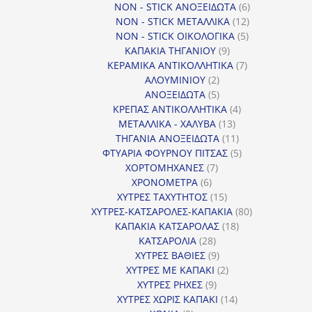
6
προϊόντα
NON - STICK ΑΝΟΞΕΙΔΩΤΑ
6
12
προϊόντα
NON - STICK ΜΕΤΑΛΛΙΚΑ
12
5
προϊόντα
NON - STICK ΟΙΚΟΛΟΓΙΚΑ
5
9
προϊόντα
ΚΑΠΑΚΙΑ ΤΗΓΑΝΙΟΥ
9
προϊόντα
7
ΚΕΡΑΜΙΚΑ ΑΝΤΙΚΟΛΛΗΤΙΚΑ
7
2
προϊόντα
ΑΛΟΥΜΙΝΙΟΥ
2
προϊόντα
5
ΑΝΟΞΕΙΔΩΤΑ
5
προϊόντα
4
ΚΡΕΠΑΣ ΑΝΤΙΚΟΛΛΗΤΙΚΑ
4
13
προϊόντα
ΜΕΤΑΛΛΙΚΑ - ΧΑΛΥΒΑ
13
προϊόντα
11
ΤΗΓΑΝΙΑ ΑΝΟΞΕΙΔΩΤΑ
11
προϊόντα
5
ΦΤΥΑΡΙΑ ΦΟΥΡΝΟΥ ΠΙΤΣΑΣ
5
7
προϊόντα
ΧΟΡΤΟΜΗΧΑΝΕΣ
7
6
προϊόντα
ΧΡΟΝΟΜΕΤΡΑ
6
προϊόντα
15
ΧΥΤΡΕΣ ΤΑΧΥΤΗΤΟΣ
15
προϊόντα
80
ΧΥΤΡΕΣ-ΚΑΤΣΑΡΟΛΕΣ-ΚΑΠΑΚΙΑ
80
18
προϊόντα
ΚΑΠΑΚΙΑ ΚΑΤΣΑΡΟΛΑΣ
18
28
προϊόντα
ΚΑΤΣΑΡΟΛΙΑ
28
προϊόντα
9
ΧΥΤΡΕΣ ΒΑΘΙΕΣ
9
προϊόντα
2
ΧΥΤΡΕΣ ΜΕ ΚΑΠΑΚΙ
2
9
προϊόντα
ΧΥΤΡΕΣ ΡΗΧΕΣ
9
προϊόντα
14
ΧΥΤΡΕΣ ΧΩΡΙΣ ΚΑΠΑΚΙ
14