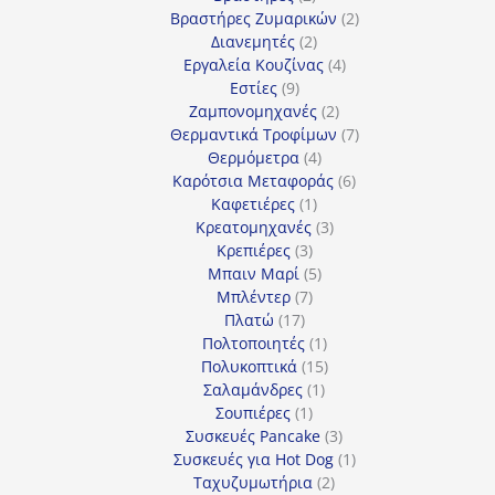
προϊόντα
2
Βραστήρες Ζυμαρικών
2
2
προϊόντα
Διανεμητές
2
προϊόντα
4
Εργαλεία Κουζίνας
4
9
προϊόντα
Εστίες
9
προϊόντα
2
Ζαμπονομηχανές
2
προϊόντα
7
Θερμαντικά Τροφίμων
7
4
προϊόντα
Θερμόμετρα
4
προϊόντα
6
Καρότσια Μεταφοράς
6
1
προϊόντα
Καφετιέρες
1
προϊόν
3
Κρεατομηχανές
3
3
προϊόντα
Κρεπιέρες
3
προϊόντα
5
Μπαιν Μαρί
5
7
προϊόντα
Μπλέντερ
7
17
προϊόντα
Πλατώ
17
προϊόντα
1
Πολτοποιητές
1
προϊόν
15
Πολυκοπτικά
15
1
προϊόντα
Σαλαμάνδρες
1
1
προϊόν
Σουπιέρες
1
προϊόν
3
Συσκευές Pancake
3
προϊόντα
1
Συσκευές για Hot Dog
1
2
προϊόν
Ταχυζυμωτήρια
2